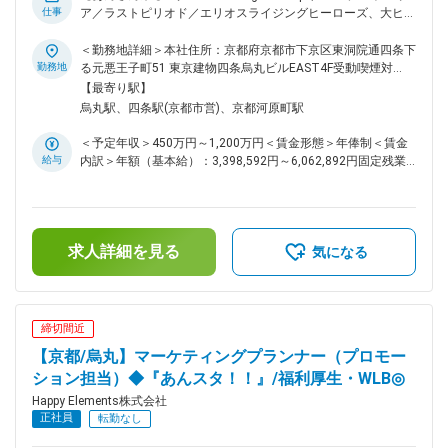
プロジェクトを立ち上げることができる『サブプロジェクト制
仕事
ア／ラストピリオド／エリオスライジングヒーローズ、大ヒッ
度』があります。許可を得て、業務時間の一部をサブプロジェ
ト作ソーシャルゲームを生み出したゲーム会社】 ■業務内容：
クトに充てることができます。また、社内ルールに沿っていれ
『あんさんぶるスターズ！！Bright me up!!』のミュージック
＜勤務地詳細＞本社住所：京都府京都市下京区東洞院通四条下
ば、副業が認められます。個人での作品制作など、副業でも活
ビデオ企画・制作・監修 【「あんさんぶるスターズ！！
勤務地
る元悪王子町51 東京建物四条烏丸ビルEAST4F受動喫煙対
躍している社員もいます。 ※その他ユニークな福利厚生が多
Music」MV企画時のお仕事内容・こだわりについて】
策：屋内喫煙可能場所あり変更の範囲：会社の定める事業所
【最寄り駅】
数です！ 変更の範囲：会社の定める業務
https://note.com/happyelements/n/n044735c01591 【あんさ
（リモートワーク含む）
烏丸駅、四条駅(京都市営)、京都河原町駅
んぶるスターズ！！MV制作の流れ】
https://note.com/happyelements/n/n173ee479a981 ■雇用形
＜予定年収＞450万円～1,200万円＜賃金形態＞年俸制＜賃金
態補足： ・契約社員採用の可能性有（契約期間12ヶ月） ・正
給与
内訳＞年額（基本給）：3,398,592円～6,062,892円固定残業
社員登用制度有 ・契約の更新：有（業務習熟度等により） ・
手当/月：91,784円～160,759円（固定残業時間42時間0分/
更新上限：有 ・通算契約期間上限4年 ■抜群の働きやすさ： 毎
月）超過した時間外労働の残業手当は追加支給＜月額＞
週金曜日は、各人が集中して作業を行うことにフォーカスする
375,000円～666,000円（12分割）（一律手当を含む）＜昇給
『クリエイターズフライデー』とし、働く場所はオフィスでも
有無＞有＜残業手当＞有＜給与補足＞※経験・能力等を考慮の
リモートでもOKとしています。打合せや会議なども、金曜日
求人詳細を見る
上、当社規定により決定します。■昇級：あり■インセンティ
気になる
には極力いれないようにしています。体調不良時における月1
ブ：会社業績に応じて年1回支給します。賃金はあくまでも目
回を上限としたリモートワーク許可制度があり、女性特有の体
安の金額であり、選考を通じて上下する可能性があります。月
調不良の際にも利用できます。また、復職サポートにより同社
給(月額)は固定手当を含めた表記です。
の育休取得率は100%、子育てをしながら時短で働くママ、パ
締切間近
パの育休取得ケースも実績があります。働きやすい環境を日々
【京都/烏丸】マーケティングプランナー（プロモー
追求している結果、同社の離職率は7.85%です。 ■独自のスキ
ルアップ支援制度： 特定の資格に合格した場合、その受験料
ション担当）◆『あんスタ！！』/福利厚生・WLB◎
は全額会社が負担します。勉強会や資料・技術書の購入なども
Happy Elements株式会社
積極的に行っています。 ※その他ユニークな福利厚生が多数で
正社員
転勤なし
す！ ■組織風土： エンジニアが15.7%・デザイナーが43.7%・
プランナーが32.8%・その他開発職が2.7%・バックオフィスが