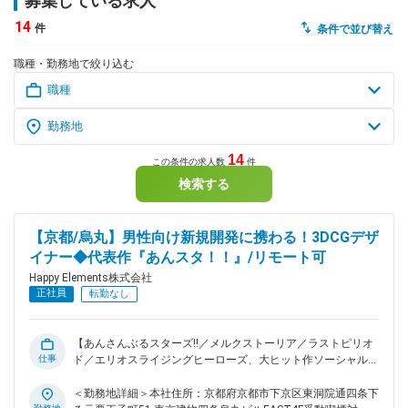
募集している求人
14
件
条件で並び替え
dodaチャットサポート
対応時間：10:00～22:00(日曜・年末年始を除く)
職種・勤務地で絞り込む
自動案内は24時間365日対応
転職の「モヤモヤ」、一人で悩まず
気軽に相談してみませんか？
dodaの使い方は？
今の仕事を続けるべき？
14
この条件の求人数
件
検索する
ヘルプ
サイトマップ
【京都/烏丸】男性向け新規開発に携わる！3DCGデザ
イナー◆代表作『あんスタ！！』/リモート可
Happy Elements株式会社
正社員
転勤なし
【あんさんぶるスターズ!!／メルクストーリア／ラストピリオ
仕事
ド／エリオスライジングヒーローズ、大ヒット作ソーシャルゲ
ームを生み出したゲーム会社】 現在開発中の新規プロジェク
トで活躍いただける3DCGデザイナーを求めています。男性向
＜勤務地詳細＞本社住所：京都府京都市下京区東洞院通四条下