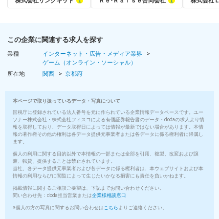
株式会社リンクキット
Ｒｅ‐Ｒａｉｓｅ合同会社
株式会社
この企業に関連する求人を探す
業種
インターネット・広告・メディア業界
ゲーム（オンライン・ソーシャル）
所在地
関西
京都府
本ページで取り扱っているデータ・写真について
国税庁に登録されている法人番号を元に作られている企業情報データベースです。ユー
ソナー株式会社・株式会社フィスコによる有価証券報告書のデータ・dodaの求人より情
報を取得しており、データ取得日によっては情報が最新ではない場合があります。本情
報の著作権その他の権利は各データ提供元事業者または各データに係る権利者に帰属し
ます。
個人の利用に関する目的以外で本情報の一部または全部を引用、複製、改変および譲
渡、転貸、提供することは禁止されています。
当社、各データ提供元事業者および各データに係る権利者は、本ウェブサイトおよび本
情報の利用ならびに閲覧によって生じたいかなる損害にも責任を負いかねます。
掲載情報に関するご相談ご要望は、下記までお問い合わせください。
問い合わせ先：doda担当営業または
企業様相談窓口
※個人の方の写真に関するお問い合わせは
こちら
よりご連絡ください。