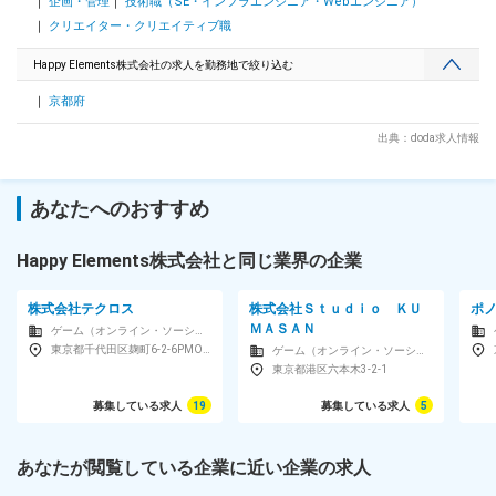
企画・管理
技術職（SE・インフラエンジニア・Webエンジニア）
キャリアアップを目指していただける環境です。リーダー職
（部門や部門内のセクションの統括を行う役割）の平均年齢は
クリエイター・クリエイティブ職
37.5歳、最年少では25歳のリーダー職登用の事例もありま
す。 変更の範囲：会社の定める業務
Happy Elements株式会社の求人を勤務地で絞り込む
京都府
出典：doda求人情報
あなたへのおすすめ
Happy Elements株式会社と同じ業界の企業
株式会社テクロス
株式会社Ｓｔｕｄｉｏ ＫＵ
ポ
ＭＡＳＡＮ
ゲーム（オンライン・ソーシャル）
東京都千代田区麹町6-2-6PMO麹町
ゲーム（オンライン・ソーシャル）
東京都港区六本木3-2-1
募集している求人
19
募集している求人
5
あなたが閲覧している企業に近い企業の求人