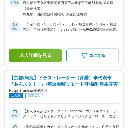
MotionBuilder、After Effectsなどのソフトウェアを使用した実
いただきます。 ※数種類あるイベントシナリオの中から、適性
勤務地
府京都市下京区東洞院通四条下ル元悪王子町51番地 東京建物
務経験 ・ライブ、舞台などの演出経験 ・2Dイラストの制作能
に応じてお任せします。 ■組織風土： 在籍社員は男性が4割・
四条烏丸ビル EAST4階勤務地最寄駅：阪急京都線／烏丸駅受
【最寄り駅】
力 （資料作成時や作業指示をする際にあれば尚良し。なく
女性が6割を占め、職種構成では、エンジニアが15.7%・デザ
動喫煙対策：屋内全面禁煙変更の範囲：会社の定める事業所
烏丸駅、四条駅(京都市営)、京都河原町駅
ても業務上問題はございません。） 変更の範囲：会社の定め
イナーが43.7%・プランナーが32.8%・その他開発職が2.7%・
る業務
バックオフィスが5.1%となっています。年齢・性別問わず実
＜予定年収＞450万円～1,200万円＜賃金形態＞年俸制＜賃金
力主義でキャリアアップを目指していただける環境です。リー
給与
内訳＞年額（基本給）：3,398,592円～6,062,892円固定残業
ダー職（部門や部門内のセクションの統括を行う役割）の平均
手当/月：91,784円～160,759円（固定残業時間42時間0分/
年齢は37.5歳、最年少では25歳のリーダー職登用の事例もあ
月）超過した時間外労働の残業手当は追加支給＜月額＞
ります。 ■抜群の働きやすさ： 毎週金曜日は、各人が集中し
375,000円～666,000円（12分割）（一律手当を含む）＜昇給
て作業を行うことにフォーカスする『クリエイターズフライデ
有無＞有＜残業手当＞有＜給与補足＞※経験・能力等を考慮の
ー』とし、働く場所はオフィスでもリモートでもOKとしてい
求人詳細を見る
上、当社規定により決定します。■昇級：あり■インセンティ
気になる
ます。打合せや会議なども、金曜日には極力いれないようにし
ブ：会社業績に応じて年1回支給します。賃金はあくまでも目
ています。体調不良時における月1回を上限としたリモートワ
安の金額であり、選考を通じて上下する可能性があります。月
ーク許可制度があり、無理をせずゆっくり休んでいただくこと
給(月額)は固定手当を含めた表記です。
を大前提として、自宅での業務実施には支障がないが通勤等が
【京都/烏丸】イラストレーター（背景）◆代表作
心身の負担になるといった場合や、女性特有の体調不良にも利
『あんスタ！！』/毎週金曜リモート可/福利厚生充実
用できます。また、復職サポートにより育休取得率は100%、
子育てをしながら時短で働くママ、パパの育休取得ケースも実
Happy Elements株式会社
績があります。働きやすい環境を日々追求している結果、離職
正社員
転勤なし
率は7.85%です。 ■独自のスキルアップ支援制度： 特定の資格
に合格した場合、その受験料は全額会社が負担します。勉強会
や資料・技術書の購入なども積極的に行っています。挑戦し成
【あんさんぶるスターズ！！Bright me up!!／メルクストーリ
長できる機会の創出のため、アプリ・コンテンツ開発を行う独
仕事
ア／ラストピリオド／エリオスライジングヒーローズ、大ヒッ
自プロジェクトを立ち上げることができる『サブプロジェクト
ト作ソーシャルゲームを生み出したゲーム会社】 ■主な業務：
制度』があります。許可を得て、業務時間の一部をサブプロジ
・2D背景イラスト全般の制作 ・アートディレクション業務 ■
＜勤務地詳細＞カカリアスタジオ（京都オフィス）住所：京都