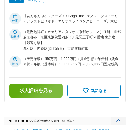
転勤なし
とし、働く場所はオフィスでもリモートでもOKとしていま
す。打合せや会議なども、金曜日には極力いれないようにして
います。体調不良時における月1回を上限としたリモートワー
【あんさんぶるスターズ！！Bright me up!!／メルクストーリ
ク許可制度があり、無理をせずゆっくり休んでいただくことを
仕事
ア／ラストピリオド／エリオスライジングヒーローズ、大ヒッ
大前提として、自宅での業務実施には支障がないが通勤等が心
ト作ソーシャルゲームを生み出したゲーム会社】 『あんさん
身の負担になるといった場合や、女性特有の体調不良にも利用
ぶるスターズ！！Bright me up!!』を中心とした、Happy
＜勤務地詳細＞カカリアスタジオ（京都オフィス）住所：京都
できます。また、復職サポートにより育休取得率は100%、子
Elementsグループのグッズ企画をご担当いただきます。 ■業
勤務地
府京都市下京区東洞院通四条下ル元悪王子町51番地 東京建物
育てをしながら時短で働くママ、パパの育休取得ケースも実績
務内容： ・公式グッズやライブグッズの企画 ・物販催事イベ
四条烏丸ビル EAST4階勤務地最寄駅：阪急京都線／烏丸駅受
【最寄り駅】
があります。働きやすい環境を日々追求している結果、離職率
ントへの出展 ■雇用形態補足： ・契約社員採用の可能性有
動喫煙対策：屋内全面禁煙変更の範囲：会社の定める事業所
烏丸駅、四条駅(京都市営)、京都河原町駅
は7.85%です。 ※その他ユニークな福利厚生が多数です！ 変更
（契約期間12ヶ月） ・正社員登用制度有 ・契約の更新：有
の範囲：会社の定める業務
（業務習熟度等により） ・更新上限：有 ・通算契約期間上限
＜予定年収＞450万円～1,200万円＜賃金形態＞年俸制＜賃金
4年 ■抜群の働きやすさ： 毎週金曜日は、各人が集中して作業
給与
内訳＞年額（基本給）：3,398,592円～6,062,892円固定残業
を行うことにフォーカスする『クリエイターズフライデー』と
手当/月：91,784円～160,759円（固定残業時間42時間0分/
し、働く場所はオフィスでもリモートでもOKとしています。
月）超過した時間外労働の残業手当は追加支給＜月額＞
打合せや会議なども、金曜日には極力いれないようにしていま
375,000円～666,000円（12分割）（一律手当を含む）＜昇給
す。体調不良時における月1回を上限としたリモートワーク許
有無＞有＜残業手当＞有＜給与補足＞※経験・能力等を考慮の
可制度があり、女性特有の体調不良の際にも利用できます。ま
求人詳細を見る
上、当社規定により決定します。■昇級：あり■インセンティ
気になる
た、復職サポートにより同社の育休取得率は100%、子育てを
ブ：会社業績に応じて年1回支給します。賃金はあくまでも目
しながら時短で働くママ、パパの育休取得ケースも実績があり
安の金額であり、選考を通じて上下する可能性があります。月
ます。働きやすい環境を日々追求している結果、同社の離職率
給(月額)は固定手当を含めた表記です。
は7.85%です。※その他ユニークな福利厚生が多数です！ ■組
織風土： 職種構成では、エンジニアが15.7%・デザイナーが
43.7%・プランナーが32.8%・その他開発職が2.7%・バックオ
Happy Elements株式会社の求人を職種で絞り込む
フィスが5.1%となっています。年齢・性別問わず実力主義で