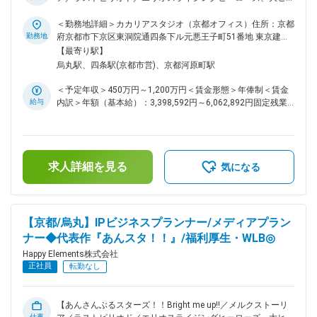
アプリ・コンテンツ開発を行う独自プロジェクトを立ち上げる
ト作ソーシャルゲームを生み出したゲーム会社】 ■主な業務：
ことができる『サブプロジェクト制度』があります。許可を得
スマートフォン向けゲームのクライアント・サーバーなどの開
＜勤務地詳細＞カカリアスタジオ（京都オフィス）住所：京都
て、業務時間の一部をサブプロジェクトに充てることができま
発・運用業務 ■独自のスキルアップ支援制度： 特定の資格に
勤務地
府京都市下京区東洞院通四条下ル元悪王子町51番地 東京建物
す。また、社内ルールに沿っていれば、副業が認められます。
合格した場合、その受験料は全額会社が負担します。勉強会や
四条烏丸ビル EAST4階勤務地最寄駅：阪急京都線／烏丸駅受
【最寄り駅】
個人での作品制作など、副業でも活躍している社員もいま
資料・技術書の購入なども積極的に行っています。挑戦し成長
動喫煙対策：屋内全面禁煙変更の範囲：会社の定める事業所
烏丸駅、四条駅(京都市営)、京都河原町駅
す。 ※その他ユニークな福利厚生が多数です！ 変更の範囲：
できる機会の創出のため、アプリ・コンテンツ開発を行う独自
会社の定める業務
プロジェクトを立ち上げることができる『サブプロジェクト制
＜予定年収＞450万円～1,200万円＜賃金形態＞年俸制＜賃金
度』があります。許可を得て、業務時間の一部をサブプロジェ
給与
内訳＞年額（基本給）：3,398,592円～6,062,892円固定残業
クトに充てることができます。また、社内ルールに沿っていれ
手当/月：91,784円～160,759円（固定残業時間42時間0分/
ば、副業が認められます。個人での作品制作など、副業でも活
月）超過した時間外労働の残業手当は追加支給＜月額＞
躍している社員もいます。 ※その他ユニークな福利厚生が多
375,000円～666,000円（12分割）（一律手当を含む）＜昇給
数です！ ■抜群の働きやすさ： 毎週金曜日は、各人が集中し
有無＞有＜残業手当＞有＜給与補足＞※経験・能力等を考慮の
て作業を行うことにフォーカスする『クリエイターズフライデ
求人詳細を見る
上、当社規定により決定します。■昇級：あり■インセンティ
気になる
ー』とし、働く場所はオフィスでもリモートでもOKとしてい
ブ：会社業績に応じて年1回支給します。賃金はあくまでも目
ます。打合せや会議なども、金曜日には極力いれないようにし
安の金額であり、選考を通じて上下する可能性があります。月
ています。体調不良時における月1回を上限としたリモートワ
給(月額)は固定手当を含めた表記です。
ーク許可制度があり、無理をせずゆっくり休んでいただくこと
【京都/烏丸】IPビジネスプランナー/メディアプラン
を大前提として、自宅での業務実施には支障がないが通勤等が
ナー◆代表作『あんスタ！！』/福利厚生・WLB◎
心身の負担になるといった場合や、女性特有の体調不良にも利
用できます。また、復職サポートにより育休取得率は100%、
Happy Elements株式会社
子育てをしながら時短で働くママ、パパの育休取得ケースも実
正社員
転勤なし
績があります。働きやすい環境を日々追求している結果、離職
率は7.85%%です。 変更の範囲：会社の定める業務
【あんさんぶるスターズ！！Bright me up!!／メルクストーリ
仕事