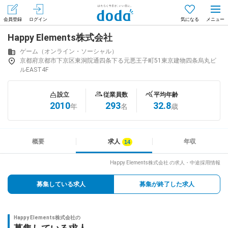
会員登録
ログイン
気になる
Happy Elements株式会社
メニュー
会員登録（無料）
ログイン
ゲーム（オンライン・ソーシャル）
京都府京都市下京区東洞院通四条下る元悪王子町51東京建物四条烏丸ビ
ルEAST4F
はじめてdodaをご利用される方へ
設立
従業員数
平均年齢
求人を探す
2010
293
32.8
年
名
歳
求人を紹介してもらう
概要
求人
年収
Happy Elements株式会社 の求人・中途採用情報
知りたい・聞きたい
募集している求人
募集が終了した求人
イベント
専門サイト
Happy Elements株式会社の