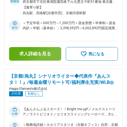
い。 【2次元とリアル 『2.5次元』の中での割合をどこまで寄
連業務のサポート ・ミュージックビデオのビデオコンテ制
勤務地
府京都市下京区東洞院通四条下ル元悪王子町51番地 東京建物
せるか】 https://note.com/happyelements/n/nc5ab95577a38
作、演出・監修、または関連業務のサポート ■関連記事：あん
四条烏丸ビル EAST4階勤務地最寄駅：阪急京都線／烏丸駅受
【最寄り駅】
変更の範囲：会社の定める業務
スタ！！MVカメラワークのお話
動喫煙対策：屋内全面禁煙変更の範囲：会社の定める事業所
烏丸駅、四条駅(京都市営)、京都河原町駅
https://note.com/happyelements/n/n87d377cde034 ■組織風
土： 在籍社員は男性が4割・女性が6割を占め、職種構成で
＜予定年収＞600万円～1,200万円＜賃金形態＞年俸制＜賃金
は、エンジニアが15.7%・デザイナーが43.7%・プランナーが
給与
内訳＞年額（基本給）：3,398,592円～6,062,892円固定残業
32.8%・その他開発職が2.7%・バックオフィスが5.1%となっ
手当/月：91,784円～160,759円（固定残業時間42時間0分/
ています。年齢・性別問わず実力主義でキャリアアップを目指
月）超過した時間外労働の残業手当は追加支給＜月額＞
していただける環境です。リーダー職（部門や部門内のセクシ
375,000円～666,000円（12分割）（一律手当を含む）＜昇給
ョンの統括を行う役割）の平均年齢は37.5歳、最年少では25
有無＞有＜残業手当＞有＜給与補足＞※経験・能力等を考慮の
歳のリーダー職登用の事例もあります。 ■抜群の働きやすさ：
求人詳細を見る
上、当社規定により決定します。■昇級：あり■インセンティ
気になる
毎週金曜日は、各人が集中して作業を行うことにフォーカスす
ブ：会社業績に応じて年1回支給します。賃金はあくまでも目
る『クリエイターズフライデー』とし、働く場所はオフィスで
安の金額であり、選考を通じて上下する可能性があります。月
もリモートでもOKとしています。打合せや会議なども、金曜
給(月額)は固定手当を含めた表記です。
日には極力いれないようにしています。体調不良時における月
【京都/烏丸】シナリオライター◆代表作『あんス
1回を上限としたリモートワーク許可制度があり、無理をせず
タ！！』/毎週金曜リモート可/福利厚生充実/WLB◎
ゆっくり休んでいただくことを大前提として、自宅での業務実
施には支障がないが通勤等が心身の負担になるといった場合
Happy Elements株式会社
や、女性特有の体調不良にも利用できます。また、復職サポー
正社員
転勤なし
トにより育休取得率は100%、子育てをしながら時短で働くマ
マ、パパの育休取得ケースも実績があります。働きやすい環境
を日々追求している結果、離職率は7.85%です。 ※その他ユニ
【あんさんぶるスターズ！！Bright me up!!／メルクストーリ
ークな福利厚生も多数です！ ■歓迎条件補足： ・MV・PVなど
仕事
ア／ラストピリオド／エリオスライジングヒーローズ、大ヒッ
の映像制作、または映像ディレクションの実務経験 ・Maya、
ト作ソーシャルゲームを生み出したゲーム会社】 ■主な業務：
3ds Maxなどの3Dソフトウェアを使用した実務経験 ・
既存ゲームタイトルのシナリオライティング作業全般を行って
＜勤務地詳細＞カカリアスタジオ（京都オフィス）住所：京都