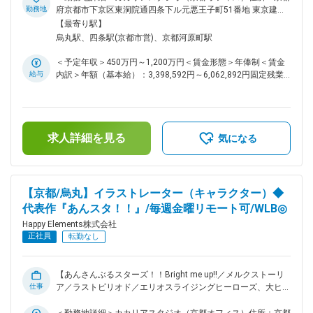
ェクトに充てることができます。また、社内ルールに沿ってい
組織風土： 在籍社員は男性が4割・女性が6割を占め、職種構
勤務地
府京都市下京区東洞院通四条下ル元悪王子町51番地 東京建物
れば、副業が認められます。個人での作品制作など、副業でも
成では、エンジニアが15.7%・デザイナーが43.7%・プランナ
四条烏丸ビル EAST4階勤務地最寄駅：阪急京都線／烏丸駅受
【最寄り駅】
活躍している社員もいます。 ※その他ユニークな福利厚生が
ーが32.8%・その他開発職が2.7%・バックオフィスが5.1%と
動喫煙対策：屋内全面禁煙変更の範囲：会社の定める事業所
烏丸駅、四条駅(京都市営)、京都河原町駅
多数です！ 変更の範囲：会社の定める業務
なっています。年齢・性別問わず実力主義でキャリアアップを
目指していただける環境です。リーダー職（部門や部門内のセ
＜予定年収＞450万円～1,200万円＜賃金形態＞年俸制＜賃金
クションの統括を行う役割）の平均年齢は37.5歳、最年少では
給与
内訳＞年額（基本給）：3,398,592円～6,062,892円固定残業
25歳のリーダー職登用の事例もあります。 ■抜群の働きやす
手当/月：91,784円～160,759円（固定残業時間42時間0分/
さ： 毎週金曜日は、各人が集中して作業を行うことにフォー
月）超過した時間外労働の残業手当は追加支給＜月額＞
カスする『クリエイターズフライデー』とし、働く場所はオフ
375,000円～666,000円（12分割）（一律手当を含む）＜昇給
ィスでもリモートでもOKとしています。打合せや会議など
有無＞有＜残業手当＞有＜給与補足＞※経験・能力等を考慮の
も、金曜日には極力いれないようにしています。体調不良時に
求人詳細を見る
上、当社規定により決定します。■昇級：あり■インセンティ
気になる
おける月1回を上限としたリモートワーク許可制度があり、無
ブ：会社業績に応じて年1回支給します。賃金はあくまでも目
理をせずゆっくり休んでいただくことを大前提として、自宅で
安の金額であり、選考を通じて上下する可能性があります。月
の業務実施には支障がないが通勤等が心身の負担になるといっ
給(月額)は固定手当を含めた表記です。
た場合や、女性特有の体調不良にも利用できます。また、復職
【京都/烏丸】イラストレーター（キャラクター）◆
サポートにより育休取得率は100%、子育てをしながら時短で
代表作『あんスタ！！』/毎週金曜リモート可/WLB◎
働くママ、パパの育休取得ケースも実績があります。働きやす
い環境を日々追求している結果、離職率は7.85%です。 ■独自
Happy Elements株式会社
のスキルアップ支援制度： 特定の資格に合格した場合、その
正社員
転勤なし
受験料は全額会社が負担します。勉強会や資料・技術書の購入
なども積極的に行っています。挑戦し成長できる機会の創出の
ため、アプリ・コンテンツ開発を行う独自プロジェクトを立ち
【あんさんぶるスターズ！！Bright me up!!／メルクストーリ
上げることができる『サブプロジェクト制度』があります。許
仕事
ア／ラストピリオド／エリオスライジングヒーローズ、大ヒッ
可を得て、業務時間の一部をサブプロジェクトに充てることが
ト作ソーシャルゲームを生み出したゲーム会社】 ■主な業務：
できます。また、社内ルールに沿っていれば、副業が認められ
・キャラクターの2Dイラスト全般の制作 ・アートディレクシ