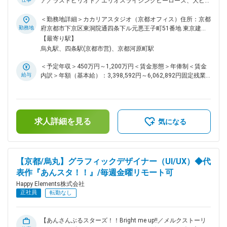
ア／ラストピリオド／エリオスライジングヒーローズ、大ヒッ
ト作ソーシャルゲームを生み出したゲーム会社】 ■主な業務：
・弊社ゲームタイトルのコンテンツを用いたライセンスビジネ
＜勤務地詳細＞カカリアスタジオ（京都オフィス）住所：京都
ス ◆具体的には… ・グッズ制作 ・物販催事イベントへの出展
勤務地
府京都市下京区東洞院通四条下ル元悪王子町51番地 東京建物
・カフェ事業の企画、運営 ・ライブ、展示会など各種興行の
四条烏丸ビル EAST4階勤務地最寄駅：阪急京都線／烏丸駅受
【最寄り駅】
実施 ・一部YouTube配信番組の企画、制作 など、各種版権ビ
動喫煙対策：屋内全面禁煙変更の範囲：会社の定める事業所
烏丸駅、四条駅(京都市営)、京都河原町駅
ジネスに関わる業務を幅広くカバーしています。 ■抜群の働き
やすさ： 毎週金曜日は、各人が集中して作業を行うことにフ
＜予定年収＞450万円～1,200万円＜賃金形態＞年俸制＜賃金
ォーカスする『クリエイターズフライデー』とし、働く場所は
給与
内訳＞年額（基本給）：3,398,592円～6,062,892円固定残業
オフィスでもリモートでもOKとしています。打合せや会議な
手当/月：91,784円～160,759円（固定残業時間42時間0分/
ども、金曜日には極力いれないようにしています。体調不良時
月）超過した時間外労働の残業手当は追加支給＜月額＞
における月1回を上限としたリモートワーク許可制度があり、
375,000円～666,000円（12分割）（一律手当を含む）＜昇給
無理をせずゆっくり休んでいただくことを大前提として、自宅
有無＞有＜残業手当＞有＜給与補足＞※経験・能力等を考慮の
での業務実施には支障がないが通勤等が心身の負担になるとい
求人詳細を見る
上、当社規定により決定します。■昇級：あり■インセンティ
気になる
った場合や、女性特有の体調不良にも利用できます。また、復
ブ：会社業績に応じて年1回支給します。賃金はあくまでも目
職サポートにより育休取得率は100%、子育てをしながら時短
安の金額であり、選考を通じて上下する可能性があります。月
で働くママ、パパの育休取得ケースも実績があります。働きや
給(月額)は固定手当を含めた表記です。
すい環境を日々追求している結果、離職率は7.85%です。 ■独
【京都/烏丸】グラフィックデザイナー（UI/UX）◆代
自のスキルアップ支援制度： 特定の資格に合格した場合、そ
表作『あんスタ！！』/毎週金曜リモート可
の受験料は全額会社が負担します。勉強会や資料・技術書の購
入なども積極的に行っています。挑戦し成長できる機会の創出
Happy Elements株式会社
のため、アプリ・コンテンツ開発を行う独自プロジェクトを立
正社員
転勤なし
ち上げることができる『サブプロジェクト制度』があります。
許可を得て、業務時間の一部をサブプロジェクトに充てること
ができます。また、社内ルールに沿っていれば、副業が認めら
【あんさんぶるスターズ！！Bright me up!!／メルクストーリ