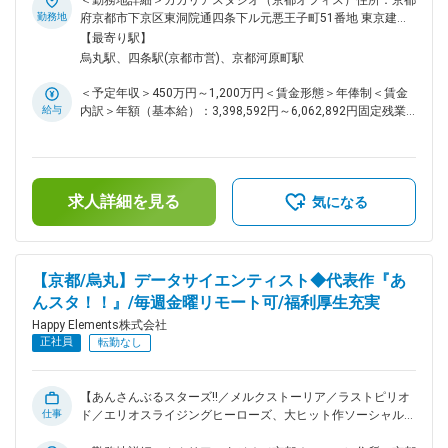
＜勤務地詳細＞カカリアスタジオ（京都オフィス）住所：京都
ます。個人での作品制作など、副業でも活躍している社員もい
ョン業務 ■組織風土： 在籍社員は男性が4割・女性が6割を占
勤務地
府京都市下京区東洞院通四条下ル元悪王子町51番地 東京建物
ます。 ※その他ユニークな福利厚生が多数です！ ■歓迎条
め、職種構成では、エンジニアが15.7%・デザイナーが
四条烏丸ビル EAST4階勤務地最寄駅：阪急京都線／烏丸駅受
【最寄り駅】
件： ・品質管理（監修）の経験 ・スタッフマネジメントの経
43.7%・プランナーが32.8%・その他開発職が2.7%・バックオ
動喫煙対策：屋内全面禁煙変更の範囲：会社の定める事業所
烏丸駅、四条駅(京都市営)、京都河原町駅
験 ・テイストのバリエーションが豊富な方 ・3Dモデリングの
フィスが5.1%となっています。年齢・性別問わず実力主義で
経験（テクスチャ―を自分で描ける） 変更の範囲：会社の定め
キャリアアップを目指していただける環境です。リーダー職
＜予定年収＞450万円～1,200万円＜賃金形態＞年俸制＜賃金
る業務
（部門や部門内のセクションの統括を行う役割）の平均年齢は
給与
内訳＞年額（基本給）：3,398,592円～6,062,892円固定残業
37.5歳、最年少では25歳のリーダー職登用の事例もありま
手当/月：91,784円～160,759円（固定残業時間42時間0分/
す。 ■抜群の働きやすさ： 毎週金曜日は、各人が集中して作
月）超過した時間外労働の残業手当は追加支給＜月額＞
業を行うことにフォーカスする『クリエイターズフライデー』
375,000円～666,000円（12分割）（一律手当を含む）＜昇給
とし、働く場所はオフィスでもリモートでもOKとしていま
有無＞有＜残業手当＞有＜給与補足＞※経験・能力等を考慮の
す。打合せや会議なども、金曜日には極力いれないようにして
求人詳細を見る
上、当社規定により決定します。■昇級：あり■インセンティ
気になる
います。体調不良時における月1回を上限としたリモートワー
ブ：会社業績に応じて年1回支給します。賃金はあくまでも目
ク許可制度があり、無理をせずゆっくり休んでいただくことを
安の金額であり、選考を通じて上下する可能性があります。月
大前提として、自宅での業務実施には支障がないが通勤等が心
給(月額)は固定手当を含めた表記です。
身の負担になるといった場合や、女性特有の体調不良にも利用
【京都/烏丸】データサイエンティスト◆代表作『あ
できます。また、復職サポートにより育休取得率は100%、子
んスタ！！』/毎週金曜リモート可/福利厚生充実
育てをしながら時短で働くママ、パパの育休取得ケースも実績
があります。働きやすい環境を日々追求している結果、離職率
Happy Elements株式会社
は7.85%です。 ■独自のスキルアップ支援制度： 特定の資格に
正社員
転勤なし
合格した場合、その受験料は全額会社が負担します。勉強会や
資料・技術書の購入なども積極的に行っています。挑戦し成長
できる機会の創出のため、アプリ・コンテンツ開発を行う独自
【あんさんぶるスターズ!!／メルクストーリア／ラストピリオ
プロジェクトを立ち上げることができる『サブプロジェクト制
仕事
ド／エリオスライジングヒーローズ、大ヒット作ソーシャルゲ
度』があります。許可を得て、業務時間の一部をサブプロジェ
ームを生み出したゲーム会社】 ■業務内容： 当社が提供する