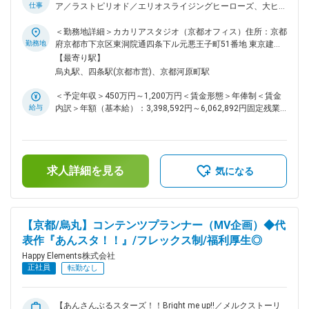
担します。勉強会や資料・技術書の購入なども積極的に行って
仕事
ア／ラストピリオド／エリオスライジングヒーローズ、大ヒッ
います。挑戦し成長できる機会の創出のため、アプリ・コンテ
ト作ソーシャルゲームを生み出したゲーム会社】 ■主な業務：
ンツ開発を行う独自プロジェクトを立ち上げることができる
・スマートフォン向けゲームの企画・ディレクション・レベル
＜勤務地詳細＞カカリアスタジオ（京都オフィス）住所：京都
『サブプロジェクト制度』があります。許可を得て、業務時間
デザイン・運営業務 ■組織風土： 在籍社員は男性が4割・女性
勤務地
府京都市下京区東洞院通四条下ル元悪王子町51番地 東京建物
の一部をサブプロジェクトに充てることができます。また、社
が6割を占め、職種構成では、エンジニアが15.7%・デザイナ
四条烏丸ビル EAST4階勤務地最寄駅：阪急京都線／烏丸駅受
【最寄り駅】
内ルールに沿っていれば、副業が認められます。個人での作品
ーが43.7%・プランナーが32.8%・その他開発職が2.7%・バッ
動喫煙対策：屋内全面禁煙変更の範囲：会社の定める事業所
烏丸駅、四条駅(京都市営)、京都河原町駅
制作など、副業でも活躍している社員もいます。 ※その他ユ
クオフィスが5.1%となっています。年齢・性別問わず実力主
ニークな福利厚生が多数です！ 変更の範囲：会社の定める業
義でキャリアアップを目指していただける環境です。リーダー
＜予定年収＞450万円～1,200万円＜賃金形態＞年俸制＜賃金
務
職（部門や部門内のセクションの統括を行う役割）の平均年齢
給与
内訳＞年額（基本給）：3,398,592円～6,062,892円固定残業
は37.5歳、最年少では25歳のリーダー職登用の事例もありま
手当/月：91,784円～160,759円（固定残業時間42時間0分/
す。 ■抜群の働きやすさ： 毎週金曜日は、各人が集中して作
月）超過した時間外労働の残業手当は追加支給＜月額＞
業を行うことにフォーカスする『クリエイターズフライデー』
375,000円～666,000円（12分割）（一律手当を含む）＜昇給
とし、働く場所はオフィスでもリモートでもOKとしていま
有無＞有＜残業手当＞有＜給与補足＞※経験・能力等を考慮の
す。打合せや会議なども、金曜日には極力いれないようにして
求人詳細を見る
上、当社規定により決定します。■昇級：あり■インセンティ
気になる
います。体調不良時における月1回を上限としたリモートワー
ブ：会社業績に応じて年1回支給します。賃金はあくまでも目
ク許可制度があり、無理をせずゆっくり休んでいただくことを
安の金額であり、選考を通じて上下する可能性があります。月
大前提として、自宅での業務実施には支障がないが通勤等が心
給(月額)は固定手当を含めた表記です。
身の負担になるといった場合や、女性特有の体調不良にも利用
【京都/烏丸】コンテンツプランナー（MV企画）◆代
できます。また、復職サポートにより育休取得率は100%、子
表作『あんスタ！！』/フレックス制/福利厚生◎
育てをしながら時短で働くママ、パパの育休取得ケースも実績
があります。働きやすい環境を日々追求している結果、離職率
Happy Elements株式会社
は7.85%です。 ■独自のスキルアップ支援制度： 特定の資格に
正社員
転勤なし
合格した場合、その受験料は全額会社が負担します。勉強会や
資料・技術書の購入なども積極的に行っています。挑戦し成長
できる機会の創出のため、アプリ・コンテンツ開発を行う独自
【あんさんぶるスターズ！！Bright me up!!／メルクストーリ