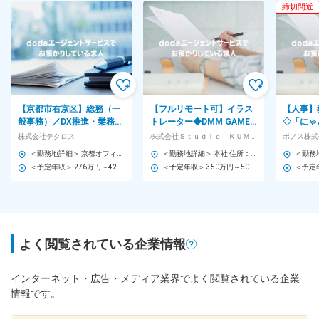
締切間近
【京都市右京区】総務（一
【フルリモート可】イラス
【人事】
般事務）／DX推進・業務効
トレーター◆DMM GAMES
◇「にゃ
率化に関われるバックオフ
等でリリースするソーシャ
ゲーム開
株式会社テクロス
株式会社Ｓｔｕｄｉｏ ＫＵＭＡＳＡＮ
ポノス株式
ィス職
ルゲーム◆フレックス
～人材育
＜勤務地詳細＞ 京都オフィス 住所：京都府京都市右京区西院東中水町17番地 LEX西大路ビル3階 受動喫煙対策：屋内全面禁煙 変更の範囲：会社の定める事業所
＜勤務地詳細＞ 本社 住所：東京都港区六本木3-2-1 受動喫煙対策：屋内全面禁煙
ト可
＜予定年収＞ 276万円～420万円 ＜賃金形態＞ 月給制 スキル・ご経験によって契約社員スタートの場合あり。正社員登用制度あり。 ＜賃金内訳＞ 月額（基本給）：230,000円～350,000円 ＜月給＞ 230,000円～350,000円 ＜昇給有無＞ 有 ＜残業手当＞ 有 賃金はあくまでも目安の金額であり、選考を通じて上下する可能性があります。 月給(月額)は固定手当を含めた表記です。
＜予定年収＞ 350万円～500万円 ＜賃金形態＞ 年俸制 ＜賃金内訳＞ 年額（基本給）：2,588,004円～3,692,004円 固定残業手当/月：76,000円～109,000円（固定残業時間45時間0分/月） 超過した時間外労働の残業手当は追加支給 ＜月額＞ 291,667円～416,667円（12分割）（一律手当を含む） ＜昇給有無＞ 有 ＜残業手当＞ 有 ＜給与補足＞ ※スキル、経験を考慮した上で年俸額を決定します。 賃金はあくまでも目安の金額であり、選考を通じて上下する可能性があります。 月給(月額)は固定手当を含めた表記です。
よく閲覧されている企業情報
インターネット・広告・メディア業界でよく閲覧されている企業
情報です。