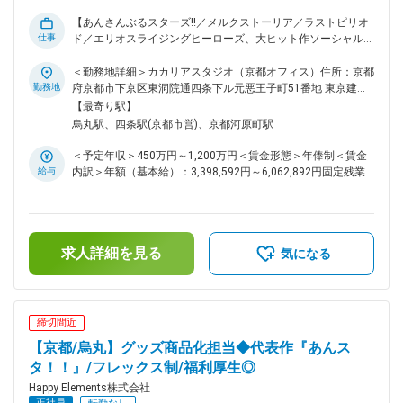
5.1%となっています。年齢・性別問わず実力主義でキャリア
【あんさんぶるスターズ!!／メルクストーリア／ラストピリオ
アップを目指していただける環境です。リーダー職（部門や部
仕事
ド／エリオスライジングヒーローズ、大ヒット作ソーシャルゲ
門内のセクションの統括を行う役割）の平均年齢は37.5歳、最
ームを生み出したゲーム会社】 弊社が配信しているスマート
年少では25歳のリーダー職登用の事例もあります。 変更の範
フォン向けゲーム「あんさんぶるスターズ！！」のプロモーシ
＜勤務地詳細＞カカリアスタジオ（京都オフィス）住所：京都
囲：会社の定める業務
ョンをご担当いただきます。 ■主な業務： ・各種プロモーシ
勤務地
府京都市下京区東洞院通四条下ル元悪王子町51番地 東京建物
ョン施策の立案・提案 ・社内関係者および代理店との折衝 ◆
四条烏丸ビル EAST4階勤務地最寄駅：阪急京都線／烏丸駅受
【最寄り駅】
具体的には… （1）プロモーション戦略・施策立案 社内の関係
動喫煙対策：屋内全面禁煙変更の範囲：会社の定める事業所
烏丸駅、四条駅(京都市営)、京都河原町駅
者からの要望をヒアリングし、要点を細かく定義した上で、会
社のニーズも踏まえ、ご自身でプロモーション戦略の検討から
＜予定年収＞450万円～1,200万円＜賃金形態＞年俸制＜賃金
施策の立案・実施を行っていただきます。 （2）社内外の折衝
給与
内訳＞年額（基本給）：3,398,592円～6,062,892円固定残業
社内の関係者とコミュニケーションを取り、どういったこだわ
手当/月：91,784円～160,759円（固定残業時間42時間0分/
りを持っているのか・どういった点を気にしているかなどを把
月）超過した時間外労働の残業手当は追加支給＜月額＞
握した上で、論理的に施策内容を提案いただきます。また、代
375,000円～666,000円（12分割）（一律手当を含む）＜昇給
理店に対しては、定義要件を細かく伝達した上で、良い提案を
有無＞有＜残業手当＞有＜給与補足＞※経験・能力等を考慮の
引き出し、施策実行の際は、常に状況を把握し、求める結果に
求人詳細を見る
上、当社規定により決定します。■昇級：あり■インセンティ
気になる
導けるよう、代理店マネジメントが求められます。 ■組織風
ブ：会社業績に応じて年1回支給します。賃金はあくまでも目
土： 職種構成では、エンジニアが15.7%・デザイナーが
安の金額であり、選考を通じて上下する可能性があります。月
43.7%・プランナーが32.8%・その他開発職が2.7%・バックオ
給(月額)は固定手当を含めた表記です。
フィスが5.1%となっています。年齢・性別問わず実力主義で
締切間近
キャリアアップを目指していただける環境です。リーダー職
【京都/烏丸】グッズ商品化担当◆代表作『あんス
（部門や部門内のセクションの統括を行う役割）の平均年齢は
37.5歳、最年少では25歳のリーダー職登用の事例もありま
タ！！』/フレックス制/福利厚生◎
す。 ■抜群の働きやすさ： 毎週金曜日は、各人が集中して作
Happy Elements株式会社
業を行うことにフォーカスする『クリエイターズフライデー』
正社員