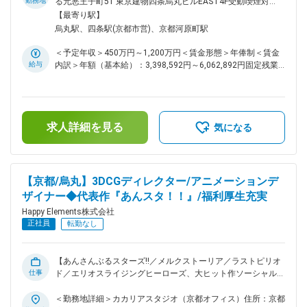
け新規開発プロジェクトにおいて、実際にキャラクターモデル
勤務地
る元悪王子町51 東京建物四条烏丸ビルEAST4F受動喫煙対
制作を行っていただきます。 他のゲームにはない新しい体験
策：屋内喫煙可能場所あり変更の範囲：会社の定める事業所
【最寄り駅】
を私たちと一緒に作りませんか。「面白いゲームを作りたい」
（リモートワーク含む）
烏丸駅、四条駅(京都市営)、京都河原町駅
とお考えの方、「新しい挑戦に飛び込んでみたい」と感じてい
る方からのご応募をお待ちしています。 ■主な業務： ・新規
＜予定年収＞450万円～1,200万円＜賃金形態＞年俸制＜賃金
開発プロジェクトでの3Dモデリング業務 ・新規開発プロジェ
給与
内訳＞年額（基本給）：3,398,592円～6,062,892円固定残業
クトでのディレクション業務（進行管理、品質管理、監修業務
手当/月：91,784円～160,759円（固定残業時間42時間0分/
等） ■雇用形態補足： ・契約社員採用の可能性有（契約期間
月）超過した時間外労働の残業手当は追加支給＜月額＞
12ヶ月） ・正社員登用制度有 ・契約の更新：有（業務習熟度
375,000円～666,000円（12分割）（一律手当を含む）＜昇給
等により） ・更新上限：有 ・通算契約期間上限4年 ■組織風
有無＞有＜残業手当＞有＜給与補足＞※経験・能力等を考慮の
土： 在籍社員は男性が4割・女性が6割を占め、職種構成で
求人詳細を見る
上、当社規定により決定します。■昇級：あり■インセンティ
気になる
は、エンジニアが15.7%・デザイナーが43.7%・プランナーが
ブ：会社業績に応じて年1回支給します。賃金はあくまでも目
32.8%・その他開発職が2.7%・バックオフィスが5.1%となっ
安の金額であり、選考を通じて上下する可能性があります。月
ています。年齢・性別問わず実力主義でキャリアアップを目指
給(月額)は固定手当を含めた表記です。
していただける環境です。リーダー職（部門や部門内のセクシ
【京都/烏丸】3DCGディレクター/アニメーションデ
ョンの統括を行う役割）の平均年齢は37.5歳、最年少では25
ザイナー◆代表作『あんスタ！！』/福利厚生充実
歳のリーダー職登用の事例もあります。 ■抜群の働きやすさ：
毎週金曜日は、各人が集中して作業を行うことにフォーカスす
Happy Elements株式会社
る『クリエイターズフライデー』とし、働く場所はオフィスで
正社員
転勤なし
もリモートでもOKとしています。打合せや会議なども、金曜
日には極力いれないようにしています。また、復職サポートに
より育休取得率は100%、子育てをしながら時短で働くママ、
【あんさんぶるスターズ!!／メルクストーリア／ラストピリオ
パパの育休取得ケースも実績があります。働きやすい環境を
仕事
ド／エリオスライジングヒーローズ、大ヒット作ソーシャルゲ
日々追求している結果、離職率は7.85%です。 ※その他ユニー
ームを生み出したゲーム会社】 ■主な業務： ・3DCGアニメー
クな福利厚生も多数です！詳細は福利厚生欄よりご確認くださ
ションの制作・監修 ・ミュージックビデオの企画、または関
＜勤務地詳細＞カカリアスタジオ（京都オフィス）住所：京都