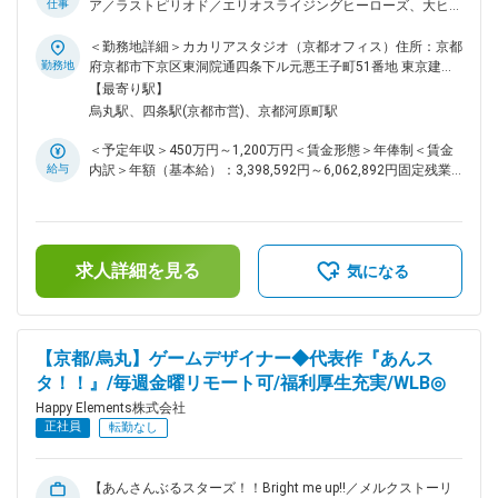
れます。個人での作品制作など、副業でも活躍している社員も
仕事
ア／ラストピリオド／エリオスライジングヒーローズ、大ヒッ
います。 ※その他ユニークな福利厚生が多数です！ 変更の範
ト作ソーシャルゲームを生み出したゲーム会社】 ■主な業務：
囲：会社の定める業務
・UI/UXデザイン制作(ゲームの画面仕様、レイアウト設計) ・
＜勤務地詳細＞カカリアスタジオ（京都オフィス）住所：京都
グラフィック制作(タイトルロゴ、アイテムパーツ、バナー、
勤務地
府京都市下京区東洞院通四条下ル元悪王子町51番地 東京建物
エフェクトなど) ・その他デザイン制作(WEBサイト、ポスタ
四条烏丸ビル EAST4階勤務地最寄駅：阪急京都線／烏丸駅受
【最寄り駅】
ー、グッズ、ノベルティなど) ■組織風土： 在籍社員は男性が4
動喫煙対策：屋内全面禁煙変更の範囲：会社の定める事業所
烏丸駅、四条駅(京都市営)、京都河原町駅
割・女性が6割を占め、職種構成では、エンジニアが15.7%・
デザイナーが43.7%・プランナーが32.8%・その他開発職が
＜予定年収＞450万円～1,200万円＜賃金形態＞年俸制＜賃金
2.7%・バックオフィスが5.1%となっています。年齢・性別問
給与
内訳＞年額（基本給）：3,398,592円～6,062,892円固定残業
わず実力主義でキャリアアップを目指していただける環境で
手当/月：91,784円～160,759円（固定残業時間42時間0分/
す。リーダー職（部門や部門内のセクションの統括を行う役
月）超過した時間外労働の残業手当は追加支給＜月額＞
割）の平均年齢は37.5歳、最年少では25歳のリーダー職登用
375,000円～666,000円（12分割）（一律手当を含む）＜昇給
の事例もあります。 ■抜群の働きやすさ： 毎週金曜日は、各
有無＞有＜残業手当＞有＜給与補足＞※経験・能力等を考慮の
人が集中して作業を行うことにフォーカスする『クリエイター
求人詳細を見る
上、当社規定により決定します。■昇級：あり■インセンティ
気になる
ズフライデー』とし、働く場所はオフィスでもリモートでも
ブ：会社業績に応じて年1回支給します。賃金はあくまでも目
OKとしています。打合せや会議なども、金曜日には極力いれ
安の金額であり、選考を通じて上下する可能性があります。月
ないようにしています。体調不良時における月1回を上限とし
給(月額)は固定手当を含めた表記です。
たリモートワーク許可制度があり、無理をせずゆっくり休んで
【京都/烏丸】ゲームデザイナー◆代表作『あんス
いただくことを大前提として、自宅での業務実施には支障がな
タ！！』/毎週金曜リモート可/福利厚生充実/WLB◎
いが通勤等が心身の負担になるといった場合や、女性特有の体
調不良にも利用できます。また、復職サポートにより育休取得
Happy Elements株式会社
率は100%、子育てをしながら時短で働くママ、パパの育休取
正社員
転勤なし
得ケースも実績があります。働きやすい環境を日々追求してい
る結果、離職率は7.85%です。 ■独自のスキルアップ支援制
度： 特定の資格に合格した場合、その受験料は全額会社が負
【あんさんぶるスターズ！！Bright me up!!／メルクストーリ