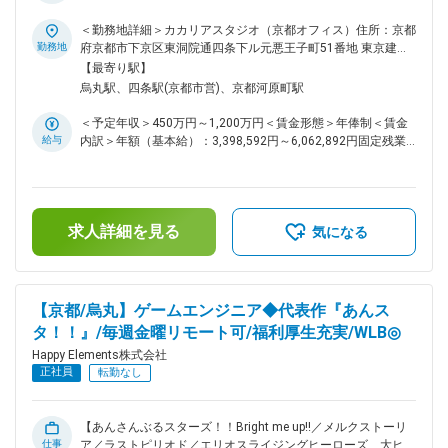
前処理を含め実行できる方 ・機械学習モデルの特徴量重要度
ト作ソーシャルゲームを生み出したゲーム会社】 ■主な業務：
を抽出/可視化できる方 ・ゲームプランナー経験がある方 （
・イラスト素材を用いた2Dキャラクターのアニメーション
＜勤務地詳細＞カカリアスタジオ（京都オフィス）住所：京都
ゲーム内のユーザー行動やイベントスケジュールと、集計した
や、ゲーム中に登場するアニメーション演出制作 ※現在Live2D
勤務地
府京都市下京区東洞院通四条下ル元悪王子町51番地 東京建物
ログやデータの時系列を一致させられ、分析したデータの報告
を使用した業務については募集を行なっておりません ■組織風
四条烏丸ビル EAST4階勤務地最寄駅：阪急京都線／烏丸駅受
【最寄り駅】
だけでなく、その結果がゲームタイトルとして何の意味があり
土： 在籍社員は男性が4割・女性が6割を占め、職種構成で
動喫煙対策：屋内全面禁煙変更の範囲：会社の定める事業所
烏丸駅、四条駅(京都市営)、京都河原町駅
何をすべきかまで提案された経験） 変更の範囲：会社の定め
は、エンジニアが15.7%・デザイナーが43.7%・プランナーが
る業務
32.8%・その他開発職が2.7%・バックオフィスが5.1%となっ
＜予定年収＞450万円～1,200万円＜賃金形態＞年俸制＜賃金
ています。年齢・性別問わず実力主義でキャリアアップを目指
給与
内訳＞年額（基本給）：3,398,592円～6,062,892円固定残業
していただける環境です。リーダー職（部門や部門内のセクシ
手当/月：91,784円～160,759円（固定残業時間42時間0分/
ョンの統括を行う役割）の平均年齢は37.5歳、最年少では25
月）超過した時間外労働の残業手当は追加支給＜月額＞
歳のリーダー職登用の事例もあります。 ■抜群の働きやすさ：
375,000円～666,000円（12分割）（一律手当を含む）＜昇給
毎週金曜日は、各人が集中して作業を行うことにフォーカスす
有無＞有＜残業手当＞有＜給与補足＞※経験・能力等を考慮の
る『クリエイターズフライデー』とし、働く場所はオフィスで
求人詳細を見る
上、当社規定により決定します。■昇級：あり■インセンティ
気になる
もリモートでもOKとしています。打合せや会議なども、金曜
ブ：会社業績に応じて年1回支給します。賃金はあくまでも目
日には極力いれないようにしています。体調不良時における月
安の金額であり、選考を通じて上下する可能性があります。月
1回を上限としたリモートワーク許可制度があり、無理をせず
給(月額)は固定手当を含めた表記です。
ゆっくり休んでいただくことを大前提として、自宅での業務実
【京都/烏丸】ゲームエンジニア◆代表作『あんス
施には支障がないが通勤等が心身の負担になるといった場合
タ！！』/毎週金曜リモート可/福利厚生充実/WLB◎
や、女性特有の体調不良にも利用できます。また、復職サポー
トにより育休取得率は100%、子育てをしながら時短で働くマ
Happy Elements株式会社
マ、パパの育休取得ケースも実績があります。働きやすい環境
正社員
転勤なし
を日々追求している結果、離職率は7.85%です。 ■独自のスキ
ルアップ支援制度： 特定の資格に合格した場合、その受験料
は全額会社が負担します。勉強会や資料・技術書の購入なども
【あんさんぶるスターズ！！Bright me up!!／メルクストーリ
積極的に行っています。挑戦し成長できる機会の創出のため、
仕事
ア／ラストピリオド／エリオスライジングヒーローズ、大ヒッ