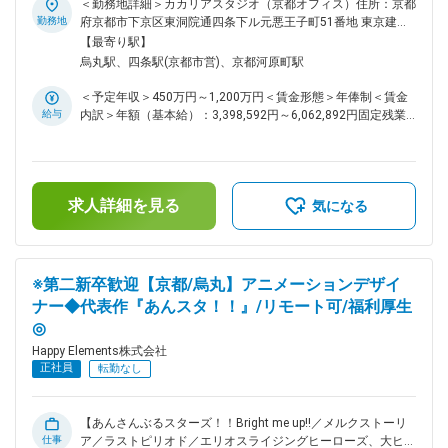
クトに充てることができます。また、社内ルールに沿っていれ
スマートフォンゲームに関する以下の業務をお任せします。
＜勤務地詳細＞カカリアスタジオ（京都オフィス）住所：京都
ば、副業が認められます。個人での作品制作など、副業でも活
・KPIやログの設計 ・ツールやSQL等を用いたデータ集計 ・デ
勤務地
府京都市下京区東洞院通四条下ル元悪王子町51番地 東京建物
躍している社員もいます。 ※その他ユニークな福利厚生が多
ータの可視化 ・分析レポート作成 その他、データ分析に基づ
四条烏丸ビル EAST4階勤務地最寄駅：阪急京都線／烏丸駅受
【最寄り駅】
数です！ 変更の範囲：会社の定める業務
く課題発見・仮説立案・検証や 制作チームへの施策提案や統
動喫煙対策：屋内全面禁煙変更の範囲：会社の定める事業所
烏丸駅、四条駅(京都市営)、京都河原町駅
計解析や機械学習の専門的知識を活用したモデリングが主な業
務内容となります。 ■組織風土： 年齢・性別問わず実力主義
＜予定年収＞450万円～1,200万円＜賃金形態＞年俸制＜賃金
でキャリアアップを目指していただける環境です。リーダー職
給与
内訳＞年額（基本給）：3,398,592円～6,062,892円固定残業
（部門や部門内のセクションの統括を行う役割）の平均年齢は
手当/月：91,784円～160,759円（固定残業時間42時間0分/
37.5歳、最年少では25歳のリーダー職登用の事例もありま
月）超過した時間外労働の残業手当は追加支給＜月額＞
す。 ■抜群の働きやすさ： 毎週金曜日は、各人が集中して作
375,000円～666,000円（12分割）（一律手当を含む）＜昇給
業を行うことにフォーカスする『クリエイターズフライデー』
有無＞有＜残業手当＞有＜給与補足＞※経験・能力等を考慮の
とし、働く場所はオフィスでもリモートでもOKとしていま
求人詳細を見る
上、当社規定により決定します。■昇級：あり■インセンティ
気になる
す。打合せや会議なども、金曜日には極力いれないようにして
ブ：会社業績に応じて年1回支給します。賃金はあくまでも目
います。体調不良時における月1回を上限としたリモートワー
安の金額であり、選考を通じて上下する可能性があります。月
ク許可制度があり、無理をせずゆっくり休んでいただくことを
給(月額)は固定手当を含めた表記です。
大前提として、自宅での業務実施には支障がないが通勤等が心
※第二新卒歓迎【京都/烏丸】アニメーションデザイ
身の負担になるといった場合や、女性特有の体調不良にも利用
ナー◆代表作『あんスタ！！』/リモート可/福利厚生
できます。また、復職サポートにより育休取得率は100%、子
◎
育てをしながら時短で働くママ、パパの育休取得ケースも実績
があります。働きやすい環境を日々追求している結果、離職率
Happy Elements株式会社
は7.85%です。 ※その他ユニークな福利厚生が多数です！ ■歓
正社員
転勤なし
迎条件： ・PythonやRでデータの可視化ができる方 ・ベイズ
統計の知識がある方 ・主要な確率分布に関する知識がある方
・階層ベイズモデルのモデリング経験がある方（ツール問わ
【あんさんぶるスターズ！！Bright me up!!／メルクストーリ
ず） ・主要な回帰/クラス分類系の機械学習アルゴリズムを、
仕事
ア／ラストピリオド／エリオスライジングヒーローズ、大ヒッ