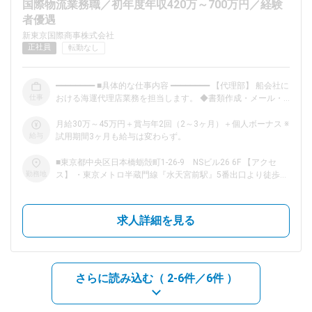
国際物流業務職／初年度年収420万～700万円／経験
者優遇
dodaチャットサポート
新東京国際商事株式会社
対応時間：10:00～22:00(日曜・年末年始を除く)
正社員
転勤なし
自動案内は24時間365日対応
転職の「モヤモヤ」、一人で悩まず
気軽に相談してみませんか？
━━━━━━━━ ■具体的な仕事内容 ━━━━━━━━ 【代理部】 船会社に
dodaの使い方は？
仕事
おける海運代理店業務を担当します。 ◆書類作成・メール・電
今の仕事を続けるべき？
話対応などの事務作業全般 ◆船会社や現地代理店と連携して、
船の運航・入出港・停泊中の安全に関する手続き・手配・打ち
月給30万～45万円＋賞与年2回（2～3ヶ月）＋個人ボーナス ※
合わせ ◆その他ドキュメンテーション、荷役予定確認、作業の
給与
試用期間3ヶ月も給与は変わらず。
進捗状況把握、適宜調整、手配など 国際物流業務では英語文
書を扱いますが、翻訳サイトやAI翻訳も利用しますので、基礎
ヘルプ
サイトマップ
■東京都中央区日本橋蛎殻町1-26-9 NSビル26 6F 【アクセ
的な英語の読み書きができれば大丈夫です。 中国語は必須で
勤務地
ス】 ・東京メトロ半蔵門線『水天宮前駅』5番出口より徒歩3
はありませんが、本社とのやりとりで活かせます。 【海運
分 ・東京メトロ日比谷線・東西線『茅場町駅』より徒歩5分
部】 荷主のお客様と船会社の掛け橋となり、様々な貨物に対
・東京メトロ日比谷線・東西線『人形町駅』より徒歩5分
して適切な在来船を提供する業務です。 ▼お客様から貨物に
求人詳細を見る
関するご要望をヒアリング（TEL・メール・訪問） ・取引先
である商社・貿易会社を担当します。 ▼価格交渉・見積り・
提案 ・荷主と船会社の双方にメリットのある価格を探り、見
積もりを作成。 ・多種多様な貨物に適した船を探して、最適
な輸送方法を荷主のお客様に提案します。 ▼受注後は他部所
さらに読み込む（
2-6件／6件
）
と連携し、配船の手配～貨物の到着まで責任を持って担当しま
す。 ━━━━━━━━ ■教育制度はじっくり丁寧に ━━━━━━━━ 未経験
の方は入社後に、国際物流の仕組み・用語といった基礎から学