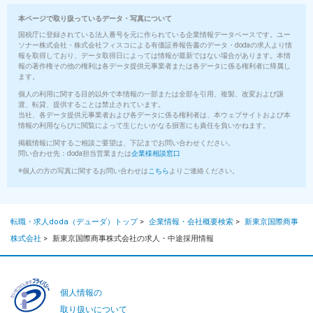
本ページで取り扱っているデータ・写真について
国税庁に登録されている法人番号を元に作られている企業情報データベースです。ユー
ソナー株式会社・株式会社フィスコによる有価証券報告書のデータ・dodaの求人より情
報を取得しており、データ取得日によっては情報が最新ではない場合があります。本情
報の著作権その他の権利は各データ提供元事業者または各データに係る権利者に帰属し
ます。
個人の利用に関する目的以外で本情報の一部または全部を引用、複製、改変および譲
渡、転貸、提供することは禁止されています。
当社、各データ提供元事業者および各データに係る権利者は、本ウェブサイトおよび本
情報の利用ならびに閲覧によって生じたいかなる損害にも責任を負いかねます。
掲載情報に関するご相談ご要望は、下記までお問い合わせください。
問い合わせ先：doda担当営業または
企業様相談窓口
※個人の方の写真に関するお問い合わせは
こちら
よりご連絡ください。
転職・求人doda（デューダ）トップ
>
企業情報・会社概要検索
>
新東京国際商事
株式会社
>
新東京国際商事株式会社の求人・中途採用情報
個人情報の
取り扱いについて