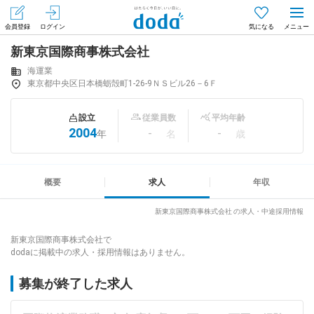
会員登録
ログイン
気になる
新東京国際商事株式会社
メニュー
会員登録（無料）
ログイン
海運業
東京都中央区日本橋蛎殻町1-26-9ＮＳビル26－6Ｆ
はじめてdodaをご利用される方へ
設立
従業員数
平均年齢
2004
-
-
年
名
歳
求人を探す
求人を紹介してもらう
概要
求人
年収
新東京国際商事株式会社 の求人・中途採用情報
知りたい・聞きたい
新東京国際商事株式会社で
dodaに掲載中の求人・採用情報はありません。
イベント
募集が終了した求人
専門サイト