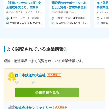
【実働7h／年休127日】安
通関業務のサポートを中心
海上貿易
全運航を支える、自動車輸
とした貿易・営業事務全般
事務業務
送船の運航担当業務
す。
株式会社ＭＯＬ ＡＣＥ ＴＲＡＮＳＰＯＲＴ (商船三井グループ)
日本冠亜物流株式会社
Ａｓｉａｘ
◆リモートワーク・在宅勤務OK 【本社】 東京都港区虎ノ門2-1-1 〈アクセス〉 ・東京メトロ銀座線「虎ノ門駅」より徒歩2分 ・日比谷線「虎ノ門ヒルズ駅」より徒歩6分 ・地下鉄南北線 「溜池山王駅」より徒歩10分 ・丸の内・千代田線 「霞ケ関駅」より徒歩10分 ＜以下のような方を歓迎します＞ ・異動に伴う転勤・海外駐在の可能性がありますので、 「新しいことに挑戦したい」「専門性を高めたい」といった向上心をお持ちの方のご応募をお待ちしています。
【東京・大阪】 ◆東京本社 ：東京都千代田区九段北4-1-3 飛栄九段北ビル7階 ・市ヶ谷駅より徒歩5分 ◆大阪支店 ：大阪市中央区本町橋5-14 オージービル本町橋 1003号室 ・堺筋本町駅 徒歩6分 ・谷町四丁目駅 徒歩8分
■月給250,000～387,000円+賞与年2回+各種手当 ※経験・スキル等を踏まえ、当社規定に基づき決定
420万円／月給26万円＋賞与＋手当／入社3年目
よく閲覧されている企業情報
運輸・物流業界でよく閲覧されている企業情報です。
西日本鉄道株式会社
求人募集中
-
-
企業情報を見る
株式会社サンファミリー
求人募集中