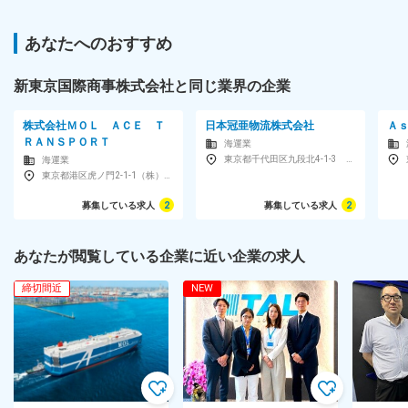
あなたへのおすすめ
新東京国際商事株式会社と同じ業界の企業
株式会社ＭＯＬ ＡＣＥ Ｔ
日本冠亜物流株式会社
Ａ
ＲＡＮＳＰＯＲＴ
海運業
東京都千代田区九段北4-1-3 飛栄九段北ビル7階
海運業
東京都港区虎ノ門2-1-1（株）商船三井ビル内
募集している求人
2
募集している求人
2
あなたが閲覧している企業に近い企業の求人
締切間近
NEW