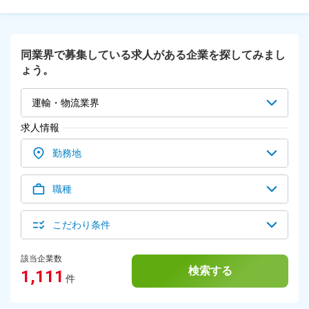
んでいただきます。 その後、上司のアシスタントとして業務
の流れを掴んで頂き、実践応用しながら、徐々に責任あるお仕
事をお任せしていきます。 一度身に付いた国際物流の経験・
知識は一生モノの財産。 知れば知るほど、仕事の面白みは深
同業界で募集している求人がある企業を探してみまし
まります。 ★経験者の方はやりがいあるポジションを積極的
ょう。
にお任せします。 ━━━━━━━━ ■ワークライフバランスが魅力の
職場です！ ━━━━━━━━ 残業はほぼありません。 退社後は趣味
や家族と過ごす時間を、エンジョイできます。 上司である女
運輸・物流業界
性の副社長も10年前に入社して以来、家事・子育てと仕事を
両立させてきています。
求人情報
勤務地
職種
こだわり条件
該当企業数
検索する
1,111
件