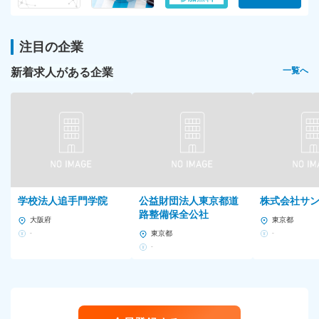
注目の企業
新着求人がある企業
一覧へ
学校法人追手門学院
公益財団法人東京都道
株式会社サ
路整備保全公社
大阪府
東京都
-
東京都
-
-