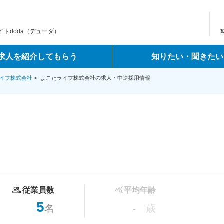
トdoda（デューダ）
求人を紹介してもらう
知りたい・聞きたい
イフ株式会社
>
よこたライフ株式会社の求人・中途採用情報
従業員数
平均年齢
5
名
歳
-