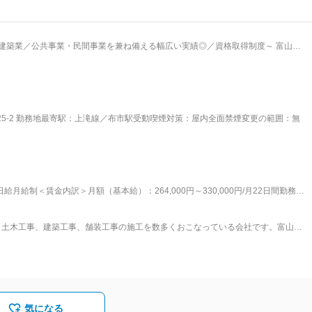
建築業／公共事業・民間事業を兼ね備える幅広い実績◎／資格取得制度～ 富山市
舗装工事の施工を数多くおこなっている当社にて、施工管理職として現場責任者
っていける方を募集しております。 ■業務内容： 官公庁中心の土木
持管理等も請け負っております。 ■業務詳細： 公共事業や民間事
のミーティング ・工程管理 ・設計図作成 ※冬季は除雪作業もあります。 ■エ
5-2 勤務地最寄駅：上滝線／布市駅受動喫煙対策：屋内全面禁煙変更の範囲：無
ど、土木建築に従事するにあたり必要な資格取得支援する制度があり、社員のスキ
・幅広く建設業の資格に対して手当もあるので、スキルアップと共に年収アップも
来・地域をつくる総合建設企業です。 またグループ企業各社でそれぞれの地盤があ
が安定していることも特徴です。 変更の範囲：会社の定める業務
給月給制＜賃金内訳＞月額（基本給）：264,000円～330,000円/月22日間勤務想
円＜想定月額＞274,000円～380,000円＜昇給有無＞有＜残業手当＞有＜給与補足＞■
建設業の資格に対して手当がございます■賞与：年2回＊昇給・賞与は、業績により変動
、土木工事、建築工事、舗装工事の施工を数多くおこなっている会社です。富山の
性があります。月給(月額)は固定手当を含みます。
生活できる良質な生活空間の構築に努めています。豊富な経験と確かな技術で、
■事業内容： 総合建設業（土木工事、建築工事、舗装工事）不動産事業（売買、
気になる