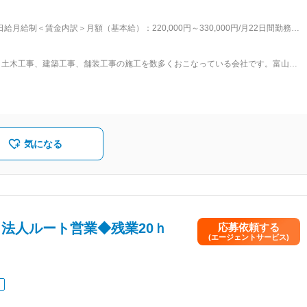
の構築に努めています。 豊富な経験と確かな技術で、富山の未来・地域をつくる
給月給制＜賃金内訳＞月額（基本給）：220,000円～330,000円/月22日間勤務想
の地盤があり、受注が安定していることも特徴です。 変更の範囲：会社の
昇給有無＞有＜残業手当＞有＜給与補足＞■資格手当：10000円～50000円※幅広く建
年2回＊昇給・賞与は、業績により変動します。記載金額は選考を通じて上下する
、土木工事、建築工事、舗装工事の施工を数多くおこなっている会社です。富山の
みます。
生活できる良質な生活空間の構築に努めています。豊富な経験と確かな技術で、
■事業内容： 総合建設業（土木工事、建築工事、舗装工事）不動産事業（売買、
気になる
法人ルート営業◆残業20ｈ
応募依頼する
(エージェントサービス)