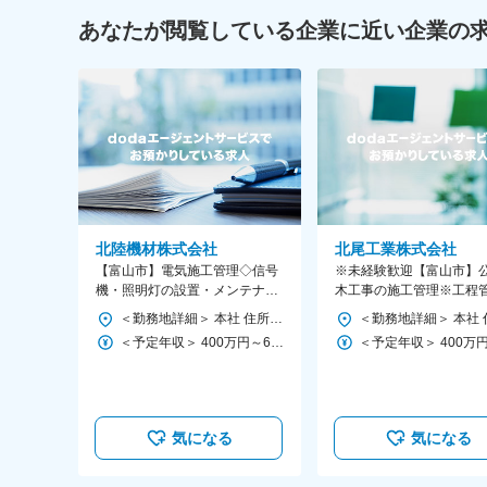
あなたが閲覧している企業に近い企業の
北陸機材株式会社
北尾工業株式会社
【富山市】電気施工管理◇信号
※未経験歓迎【富山市】
機・照明灯の設置・メンテナン
木工事の施工管理※工程
ス／年間休日125日／残業月平
安全管理◇転勤無／年休1
＜勤務地詳細＞ 本社 住所：富山県富山市綾田町1-6-22 受動喫煙対策：屋内全面禁煙 変更の範囲：会社の定める事業所
均10時間程
土日休
＜予定年収＞ 400万円～600万円 ＜賃金形態＞ 月給制 月給制。昇給年1回、賞与年2回。 ＜賃金内訳＞ 月額（基本給）：200,000円～400,000円 ＜月給＞ 200,000円～400,000円 ＜昇給有無＞ 有 ＜残業手当＞ 有 賃金はあくまでも目安の金額であり、選考を通じて上下する可能性があります。 月給(月額)は固定手当を含めた表記です。
気になる
気になる