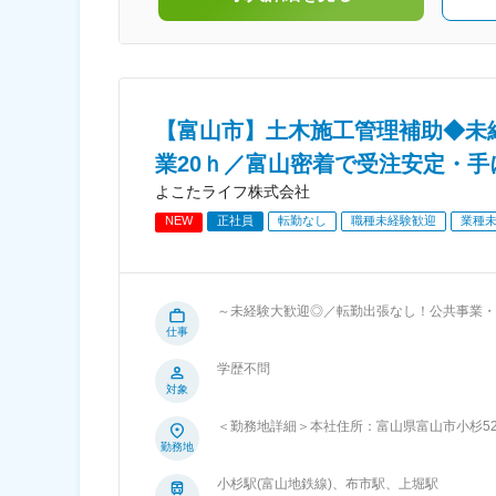
【富山市】土木施工管理補助◆未
業20ｈ／富山密着で受注安定・手
よこたライフ株式会社
NEW
正社員
転勤なし
職種未経験歓迎
業種
～未経験大歓迎◎／転勤出張なし！公共事業・民間事
し、共に未来を一緒に作っていける方歓迎★ ■お任せすること！ 富山市を中心に富山県全域で、土木工事、建築工事、舗装工事
仕事
の施工を数多くおこなっている当社にて、施工管理職として現
学歴不問
工事業、舗装工事がメインであり、付帯工事や
対象
地盤があり、受注が安定していることも特徴です。公共事
民間事業の舗装工事の施工管理を行う仕事です！ ・現場のミー
＜勤務地詳細＞本社住所：富山県富山市小杉52
テラン社員の方と共に現場へ行き、アシスタン
勤務地
来るようじっくり教える環境ですので未経験からでも安心してください。 ■はたら
取得支援： 土木施工管理技師1級・2級や、
小杉駅(富山地鉄線)、布市駅、上堀駅
があり、社員のスキルアップを全力でバックア