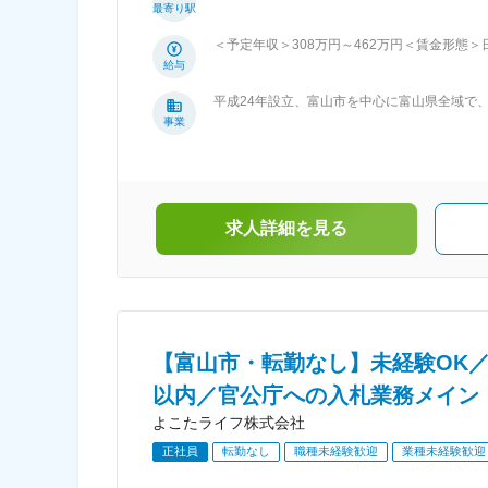
最寄り駅
と共に年収アップも見込めます。 ■エリア 富山市内で、転勤もございません。 ■会社の特徴： 富山の社会基盤整備に貢献し、地
域の皆様が安心して生活できる良質な生活空間
＜予定年収＞308万円～462万円＜賃金形態＞日
総合建設企業です。 またグループ企業各社でそれぞれ
定＜想定月額＞220,000円～330,000円＜
給与
定める業務
設業の資格に対して手当がございます■賞与：
平成24年設立、富山市を中心に富山県全域で
可能性があります。月給(月額)は固定手当を含
社会基盤整備に貢献し、地域の皆様が安心して
事業
富山の未来・地域をつくる総合建設企業です。
仲介、管理、商業施設運営）
求人詳細を見る
【富山市・転勤なし】未経験OK／
以内／官公庁への入札業務メイン
よこたライフ株式会社
正社員
転勤なし
職種未経験歓迎
業種未経験歓迎