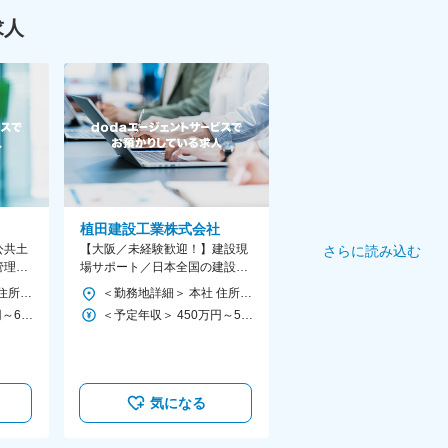
求人
植田建設工業株式会社
公共土
【大阪／未経験歓迎！】建設現
さらに読み込む
管理・
場サポート／日本全国の建設プ
20／
ロジェクトに関わる！月給28万
＜勤務地詳細＞ 本社 住所：富山県富山市八尾町西町1053 受動喫煙対策：屋内全面禁煙 変更の範囲：会社の定める事業所
＜勤務地詳細＞ 本社 住所：大阪府大阪市中央区平野町4-6-16 グロッツベッケルトビル5F 受動喫煙対策：屋内全面禁煙 変更の範囲：会社の定める事業所
円～
＜予定年収＞ 400万円～640万円 ＜賃金形態＞ 月給制 ＜賃金内訳＞ 月額（基本給）：250,000円～400,000円 ＜月給＞ 250,000円～400,000円 ＜昇給有無＞ 有 ＜残業手当＞ 有 ＜給与補足＞ ※能力により変動 ※「現場管理手当」（現場代理人（現場監督）をしている月のみ支給）と、 「役職手当」（役職者（課長以上）に毎月に支給。ただし役職者には現場管理手当は支給しない） 賃金はあくまでも目安の金額であり、選考を通じて上下する可能性があります。 月給(月額)は固定手当を含めた表記です。
＜予定年収＞ 450万円～500万円 ＜賃金形態＞ 月給制 ※経験、スキル、年齢を考慮の上、同社規定により優遇 ※別途、出張時は規定により出張手当を支給。 ＜賃金内訳＞ 月額（基本給）：280,000円～310,000円 ＜月給＞ 280,000円～310,000円 ＜昇給有無＞ 有 ＜残業手当＞ 有 ＜給与補足＞ ■賞与：年2回（計4ヶ月分想定） ■昇給：年1回／個人の成果に応じて 賃金はあくまでも目安の金額であり、選考を通じて上下する可能性があります。 月給(月額)は固定手当を含めた表記です。
気になる