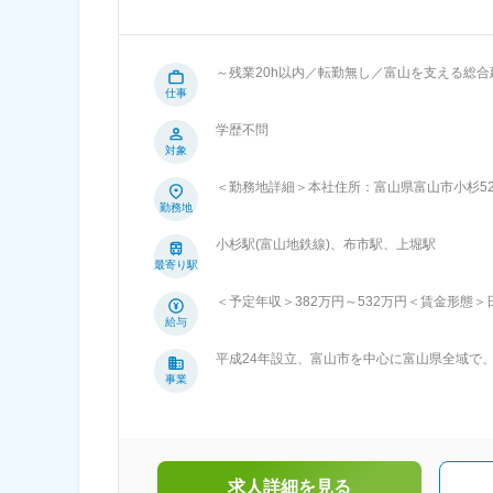
～残業20h以内／転勤無し／富山を支える総合
を中心に富山県全域で、土木工事、建築工事、
仕事
をご担当いただきます。 富山に根差し、共に未来を一緒に作
学歴不問
工事業、舗装工事がメインであり、付帯工事や除雪、公園の維
対象
業の舗装工事の施工管理を行う仕事です。 ・現場
リア 富山市内で、転勤もございません。 ■はたらき方： ・残業時間の月平均：20H以内の状況です。 ■資格取得支援： 土木施工
＜勤務地詳細＞本社住所：富山県富山市小杉52
管理技師1級・2級や、各種重機の免許取得な
勤務地
ルアップを全力でバックアップしています。 
見込めます。 ■会社の特徴： 富山の社会基盤整備に貢献し、地域の皆様が安心して生活できる良質な生活空間の構築に努めてい
小杉駅(富山地鉄線)、布市駅、上堀駅
ます。 豊富な経験と確かな技術で、富山の未
最寄り駅
り、受注
＜予定年収＞382万円～532万円＜賃金形態＞日
定その他固定手当/月：10,000円～50,000
給与
資格手当：10000円～50000円※幅広く
平成24年設立、富山市を中心に富山県全域で
します。記載金額は選考を通じて上下する可能
社会基盤整備に貢献し、地域の皆様が安心して
事業
富山の未来・地域をつくる総合建設企業です。
仲介、管理、商業施設運営）
求人詳細を見る