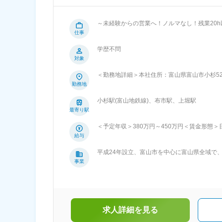
～未経験からの営業へ！ノルマなし！残業20h以内／富山を支える総合建設
般的な営業(ノルマに追われガツガツ提案する)とは違い、
仕事
庁による公共工事は、様々な観点で担当業者が
学歴不問
事計画等をチェックして、最も適した事業者が選ばれます。 ■入社後の流れ ご入社後は社長はじ
対象
いただけますので、 未経験からでもご意欲があ
具体的な業務は： ・県・市の入札手続き（役所
＜勤務地詳細＞本社住所：富山県富山市小杉52
（パソコン入力等） ■はたらき方： 残業時間の月平均：20H以内の状況です ■会社の特徴： 富山の社会基盤整備に貢献し、地域
勤務地
の皆様が安心して生活できる良質な生活空間の
工事や除雪、公園の維持管理等も請け負ってお
小杉駅(富山地鉄線)、布市駅、上堀駅
最寄り駅
＜予定年収＞380万円～450万円＜賃金形態＞日
定＜想定月額＞260,000円～300,000円＜
給与
設業の資格に対して手当がございます■賞与：
平成24年設立、富山市を中心に富山県全域で
り、選考を通じて上下する可能性があります。
社会基盤整備に貢献し、地域の皆様が安心して
事業
富山の未来・地域をつくる総合建設企業です。
仲介、管理、商業施設運営）
求人詳細を見る