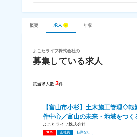
求人
概要
年収
よこたライフ株式会社の
募集している求人
3
該当求人数
件
【富山市小杉】土木施工管理◇転勤
件中心／富山の未来・地域をつく
よこたライフ株式会社
NEW
正社員
転勤なし