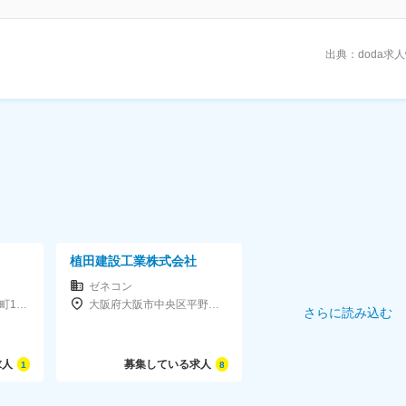
出典：doda求
植田建設工業株式会社
ゼネコン
富山県富山市八尾町西町1053
大阪府大阪市中央区平野町4-6-16グロッツベッケルトビル5F
さらに読み込む
求人
募集している求人
1
8