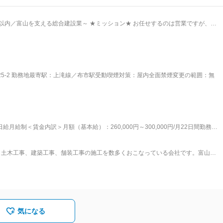
業～ ★ミッション★ お任せするのは営業ですが、一
公共工事の入札業務をご担当いただきます。 ◎入札とは・・・？ 官公
決められます。その工事を担当するために手を挙げるのが入札。実績、予算、工
めベテランの社員の方に教えて
れば歓迎いたします 年単位の長期目線で育てていきますのでご安心ください。 ■
の対応） ・積算(工事に係る費用の見積もり) ・業務管理（打合せ） ・書類作成
5-2 勤務地最寄駅：上滝線／布市駅受動喫煙対策：屋内全面禁煙変更の範囲：無
構築に努めています。 官公庁中心の土木工事業、舗装工事がメインであり、付帯
ります。 豊富な経験と確かな技術で、富山の未来・地域をつくる総合建設企業で
す。 またグループ企業各社でそれぞれの地盤があり、受注が安定していることも特徴です。 変更の範囲：会社の定める業務
給月給制＜賃金内訳＞月額（基本給）：260,000円～300,000円/月22日間勤務想
昇給有無＞有＜残業手当＞有＜給与補足＞■資格手当：10000円～50000円※幅広く建
年2回＊昇給・賞与は、業績により変動します。賃金はあくまでも目安の金額であ
、土木工事、建築工事、舗装工事の施工を数多くおこなっている会社です。富山の
月給(月額)は固定手当を含めた表記です。
生活できる良質な生活空間の構築に努めています。豊富な経験と確かな技術で、
■事業内容： 総合建設業（土木工事、建築工事、舗装工事）不動産事業（売買、
気になる