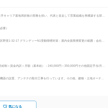
／大手キャリア基地局折衝の実務を担い、代表と並走して営業組織を再構築する部長
たため、営業組織の仕組みを再構築できる余地が大きく、今後の成長に向けて営
必要）
ブルネットワーク機器の設
ンでは、移動無線基地局設置に関する折衝・交渉業務を中心にお任せします。 ・
務、顧客対応及び付帯業務 ・書類、見積等作成業務 ・工事説明、対応 ・苦情、
野里1-32-17 グランディーN1受動喫煙対策：屋内全面禁煙変更の範囲：会社の
・交渉
実務寄りの立場で、現場調査・顧客対応など現場に近い判断・行動が可能。現場に
す。 ◎既存のやり方が固まりきっていないため、自身のアイデアを業務に反映し
全体を見渡すマネジメント領域にも挑戦できるキャリアパスあり ■ポジショ
部候補／部門長クラスとして、立ち上げ・再構築フェーズから参画可能。「1から
て組織づくりに関われます。 ◎代表の「伴走役」として、経営側に近い視点でお
給制＜賃金内訳＞月額（基本給）：240,000円～350,000円その他固定手当/月：
場対応の素養」「立ち上げフェーズを楽しめる姿勢」があれば経験よりも、ポテン
00円～450,000円＜昇給有無＞有＜残業手当＞有＜給与補足＞■昇給：有賃金はあくまでも
地局折衝の実務経験をダイレクトに活かし, チームの中心人物としてキャリアアッ
性があります。月給(月額)は固定手当を含めた表記です。
機器の設置、アンテナの取付工事を行っています。その他、建物・土地オーナー
を行っております。■事業内容： ・電気設備工事・設備保全業務・基地局折衝／
)法人に社名変更し、電気通信設備や電気工事を中心に携帯基地局の調査、折衝業務な
す。この先の未来へ向け、より豊かな社会創りを目指す企業として社会への貢献
を賜りますようよろしくお願い申し上げます。
気になる