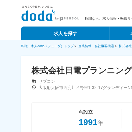
転職なら、求人情報・転職サイ
求人を探す
転職・求人doda（デューダ）トップ
>
企業情報・会社概要検索
>
株式会社
株式会社日電プランニン
サブコン
大阪府大阪市西淀川区野里1-32-17グランディーN
設立
1991
年