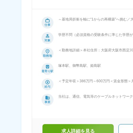
～基地局折衝を軸に“1からの再構築”へ挑む
候補募集～ ■採用背景： 営業部長クラスの新任募集です。現任部長が4月末で退任予定であり、スムーズなバトンタッチを目的
仕事
としています。前任者が幅広い業務を担ってい
学歴不問（必須資格の受験条件に準じた学歴が
業戦略や体制づくりを主導いただける方を求めています。 ■業務内容： 当社は通信・電気関連のケー
対象
置やアンテナ工事を行っています。本ポジショ
携帯電話基地局設置業務に係るサービス業 ・業
＜勤務地詳細＞本社住所：大阪府大阪市西淀川区
相談対応 ・営業支援業務 ・電話対応、電話勧誘 ■仕事内容・働き方の魅力 ◎大手キャリアの携帯電話基地局に関する折衝
定める事業所
勤務地
業務に携われるポジション ◎2次会社として
近い立ち位置で、ダイナミックに動ける環境で
塚本駅、御幣島駅、姫島駅
やすい環境です ◎現場に関わりつつ、将来的には
最寄り駅
ン・キャリアアップの魅力： ◎営業部門の幹
仕組みを作る」余地が大きいため、裁量を持っ
＜予定年収＞386万円～600万円＜賃金形態＞月
仕事が可能 ◎未経験者も、「営業折衝」「現
40,000円～100,000円＜月給＞280,0
給与
シャルを評価される環境です ◎経験者は、基
目安の金額であり、選考を通じて上下する可能
プが可能です 変更の範囲：会社の定める業務
当社は、通信、電気等のケーブルネットワーク
様と交渉するコンサルティングや電気設備工事
事業
調査業務■当社について：平成3年(1991年
どを含め通信インフラ等の整備に携わっていま
を行ってまいります。今後とも、一層のご支援
求人詳細を見る