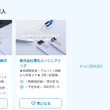
求人
株式
株式会社電化エンジニアリ
ング
さらに読み込む
★未経験歓迎！アルバイト経験
から年収ＵＰ★【堺／転勤無】
フィス
電気工事の調整役◆経歴不問／
務相談
＜勤務地詳細＞ 堺分室 住所：大阪府堺市西区平岡町275番地16号 勤務地最寄駅：JR阪和線／津久野駅 受動喫煙対策：屋内全面禁煙 変更の範囲：無
丁寧な教育体制
で子育
＜予定年収＞ 350万円～500万円 ＜賃金形態＞ 月給制 ＜賃金内訳＞ 月額（基本給）：250,000円～350,000円 ＜月給＞ 250,000円～350,000円 ＜昇給有無＞ 有 ＜残業手当＞ 有 ＜給与補足＞ ・昇給年1回（6月） ・賞与年2回（8月・12月／2021年実績：2ヶ月分） 賃金はあくまでも目安の金額であり、選考を通じて上下する可能性があります。 月給(月額)は固定手当を含めた表記です。
＜勤務地詳細＞ 本社 住所：大阪府大阪市中央区南船場4-11-19 心斎橋鉄田ビル2F 勤務地最寄駅：Osaka Metro四つ橋線／四ツ橋駅 受動喫煙対策：屋内全面禁煙
＜予定年収＞ 600万円～700万円 ＜賃金形態＞ 月給制 ＜賃金内訳＞ 月額（基本給）：250,000円～350,000円 固定残業手当/月：100,000円（固定残業時間40時間0分/月） 超過した時間外労働の残業手当は追加支給 ＜月給＞ 350,000円～450,000円（一律手当を含む） ＜昇給有無＞ 有 ＜残業手当＞ 有 ＜給与補足＞ ■賞与実績:年2回（7月・1月）※平均4か月 ■昇給：年1回 賃金はあくまでも目安の金額であり、選考を通じて上下する可能性があります。 月給(月額)は固定手当を含めた表記です。
気になる