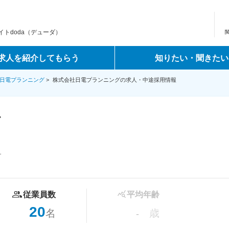
トdoda（デューダ）
求人を紹介してもらう
知りたい・聞きたい
日電プランニング
>
株式会社日電プランニングの求人・中途採用情報
グ
1
従業員数
平均年齢
20
名
歳
-