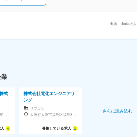
出典：doda求
企業
株式
株式会社電化エンジニアリ
ング
サブコン
さらに読み込む
大阪府大阪市中央区南船場4-11-19心斎橋鉄田ビル2F
大阪府大阪市福島区福島3-10-10ロイヤル梅田ウエスト203
求人
募集している求人
4
2