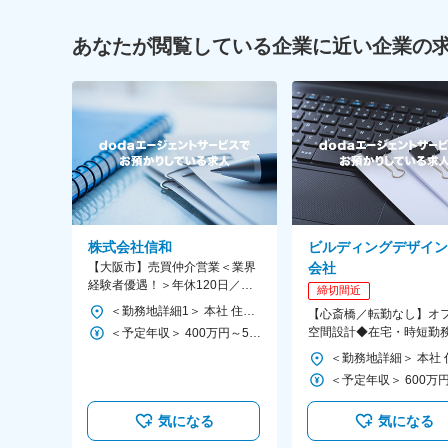
あなたが閲覧している企業に近い企業の
株式会社信和
ビルディングデザイン
【大阪市】売買仲介営業＜業界
会社
経験者優遇！＞年休120日／残
締切間近
業ほぼ無／ノルマ無／創業60年
＜勤務地詳細1＞ 本社 住所：大阪府大阪市住之江区南港東3-3-76 勤務地最寄駅：大阪市営地下鉄ニュートラム線／フェリーターミナル駅 受動喫煙対策：屋内全面禁煙 ＜勤務地詳細2＞ ディアハウス帝塚山 住所：大阪府大阪市阿倍野区帝塚山1丁目6-17 勤務地最寄駅：阪堺電軌上町線／姫松駅 受動喫煙対策：屋内全面禁煙 ＜勤務地詳細3＞ 新支店（2023年5月頃～） 住所：大阪市住吉区万代3丁目2-1 勤務地最寄駅：南海高野線／帝塚山駅 受動喫煙対策：敷地内全面禁煙 変更の範囲：会社の定める事業所
【心斎橋／転勤なし】オ
以上の安定感
空間設計◆在宅・時短勤
＜予定年収＞ 400万円～500万円 ＜賃金形態＞ 月給制 補足事項なし ＜賃金内訳＞ 月額（基本給）：230,000円～270,000円 その他固定手当/月：40,000円～80,000円 ＜月給＞ 270,000円～350,000円 ＜昇給有無＞ 有 ＜残業手当＞ 有 ＜給与補足＞ ■昇給：能力・会社業績による ■賞与：年2回（能力・会社業績による）※過去実績2か月分 記載金額は選考を通じて上下する可能性があります。 月給(月額)は固定手当を含みます。
可／土日祝休みで働き方
て応援♪
気になる
気になる