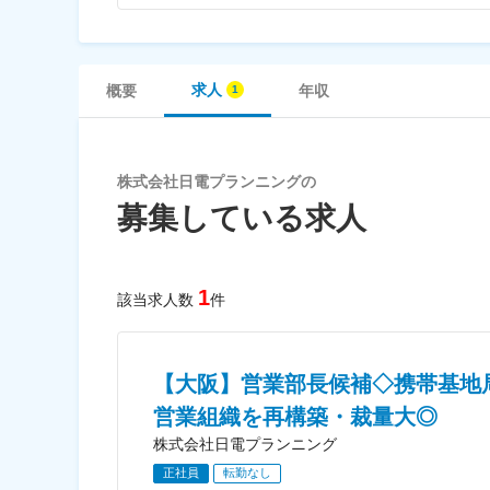
求人
概要
年収
株式会社日電プランニングの
募集している求人
1
該当求人数
件
【大阪】営業部長候補◇携帯基地
営業組織を再構築・裁量大◎
株式会社日電プランニング
正社員
転勤なし