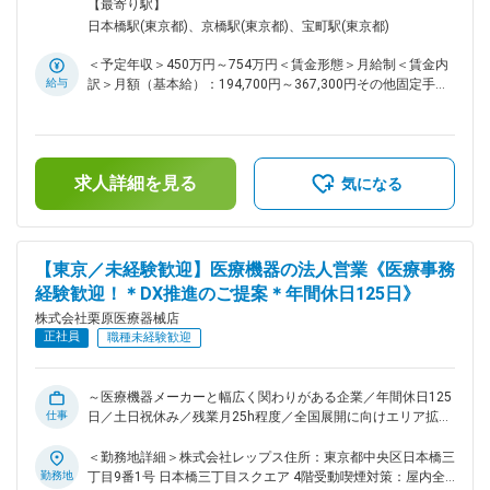
営業支援専門企業となります。※ ■はじめに： 整形外科（ジョ
面禁煙変更の範囲：会社の定める事業所
【最寄り駅】
イント領域）製品を扱う医療機器メーカーの営業担当として、
日本橋駅(東京都)、京橋駅(東京都)、宝町駅(東京都)
メーカーに代わり、病院・クリニック・ディーラーへの営業活
動を行っていただきます。 単なる製品販売ではなく、手術立
＜予定年収＞450万円～754万円＜賃金形態＞月給制＜賃金内
ち会い・製品導入支援・医師との関係構築 を通じて、担当製
給与
訳＞月額（基本給）：194,700円～367,300円その他固定手当/
品のシェア拡大・売上向上を担うポジションです。 ■業務内容
月：10,000円～30,000円固定残業手当/月：41,000円～
詳細： ・整形外科（ジョイント領域）製品の提案・販売活動
79,500円（固定残業時間25時間0分/月）超過した時間外労働
・医師・看護師・臨床スタッフへの製品説明、使用サポート
の残業手当は追加支給＜月給＞245,700円～476,800円（一律
・人工関節手術等への立ち会い ・ディーラーとの協業による
手当を含む）＜昇給有無＞有＜残業手当＞有＜給与補足＞■昇
販売促進 ・既存施設のフォロー、新規施設への導入提案 ・市
求人詳細を見る
給：年1回（9月）■賞与：年2回（6月、12月）賃金はあくま
気になる
場情報の収集、メーカー・社内へのフィードバック ■組織構
でも目安の金額であり、選考を通じて上下する可能性がありま
成： 配属先は、全18名（男性15名、女性3名）が在籍してお
す。月給(月額)は固定手当を含めた表記です。
ります。 ■当社について： ・当社は関東でトップクラスのシ
ェアを持つ総合医療商社です。扱っていない製品がないほどの
【東京／未経験歓迎】医療機器の法人営業《医療事務
ラインナップで、「栗原に頼めばなんでも用意できる」という
経験歓迎！＊DX推進のご提案＊年間休日125日》
ブランドがあります。 ・トップシェアを取ることができた要
因は当社独自の営業スタイルです。医療機関を広くカバーし病
株式会社栗原医療器械店
院との窓口となる「エリア営業」、特定分野のスペシャリスト
正社員
職種未経験歓迎
として専門知識を生かして製品についての提案を行う「専門営
業」、在宅患者向けの福祉用具等を扱う「ライフケア営業」の
3つに営業部隊を分けることによって的確に顧客のニーズに対
～医療機器メーカーと幅広く関わりがある企業／年間休日125
応することができます。 ・東証プライム上場のメディアスホ
仕事
日／土日祝休み／残業月25h程度／全国展開に向けエリア拡大
ールディングスのグループ会社です。業績は年々増収増益で、
中～ ※株式会社レップスへ出向となります。株式会社レップス
設立60年を超えてもなお成長し続ける企業です。 変更の範
は、関東トップクラスの売上を誇る、創業70年以上の医療機
＜勤務地詳細＞株式会社レップス住所：東京都中央区日本橋三
囲：会社の定める業務
器商社の子会社として新たに設立された、医療メーカー向けの
勤務地
丁目9番1号 日本橋三丁目スクエア 4階受動喫煙対策：屋内全