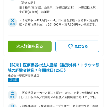
ます。 ・東証プライム上場のメディアスホールディングスの
営業支援専門企業となります。※ ■はじめに： 脊椎（スパイ
全面禁煙＜勤務地詳細2＞関東エリア住所：東京都／神奈川県
【最寄り駅】
グループ会社です。業績は年々増収増益で、設立60年を超え
ン）領域製品を扱う医療機器メーカーの営業担当として、メー
／埼玉県／茨城県／栃木県／群馬県 受動喫煙対策：屋内全面
日本橋駅(東京都)、山前駅、京橋駅(東京都)、小俣駅(栃木県)、
てもなお成長し続ける企業です。 変更の範囲：会社の定める
カーの代わりに病院やディーラーに対する営業活動を行ってい
禁煙＜勤務地詳細3＞株式会社栗原医療器械店住所：群馬県太
宝町駅(東京都)、韮川駅
業務
ただきます。 脊椎固定システム、スクリュー、ロッドなどの
田市清原町4-6 勤務地最寄駅：両毛線／小俣駅受動喫煙対策：
製品提案・導入支援、医師や臨床スタッフとの連携、製品説明
敷地内全面禁煙
＜予定年収＞421万円～754万円＜賃金形態＞月給制＜賃金内
やトレーニングの実施を担当いただきます。販売戦略に基づ
給与
訳＞月額（基本給）：201,000円～367,300円その他固定手当/
き、既存顧客へのフォローアップや新規施設への提案活動を行
月：10,000円固定残業手当/月：66,600円～109,500円（固定
い、製品の普及と売上拡大に貢献していただきます。 ■業務内
残業時間25時間0分/月）超過した時間外労働の残業手当は追
容詳細： ・脊椎外科領域の医療機器（固定システム、スクリ
加支給＜月給＞277,600円～486,800円（一律手当を含む）＜
ュー、ロッド等）の営業活動、医師 ・看護師、臨床工学技士
昇給有無＞有＜残業手当＞有＜給与補足＞※給与はご経験をも
との連携による製品導入支援、手術立ち会い、製品説明、トレ
求人詳細を見る
とに決定。■昇給：年1回（9月）■賞与：年2回（6月、12月）
気になる
ーニングの実施 ・病院、クリニックへの直接営業（新規・既
給与例：医療業界経験５年、総合職の場合年収：491万円うち
存） ・ディーラーとの協業による販売促進・市場情報の収
月給：311,600円（内訳：基本給234,600円、営業手当52,000
集、販売戦略の提案 ■仕事の特徴： ・担当エリア、顧客に対
円、総合職手当15,000円、地域手当10,000円）賃金はあくま
し一人で裁量を持って動ける自走型の営業スタイル ・顧客と
でも目安の金額であり、選考を通じて上下する可能性がありま
【関東】医療機器の法人営業《整形外科＊トラウマ領
の関係構築を通じて、長期的な信頼関係の中で売上を伸ばすス
す。月給(月額)は固定手当を含めた表記です。
域の経験者歓迎＊年間休日125日》
タンス ■組織構成： 配属先は、全18名（男性15名、女性3名）
が在籍しております。 ■当社について： ・当社は関東でトッ
株式会社栗原医療器械店
プクラスのシェアを持つ総合医療商社です。扱っていない製品
正社員
がないほどのラインナップで、「栗原に頼めばなんでも用意で
きる」というブランドがあります。 ・トップシェアを取るこ
とができた要因は当社独自の営業スタイルです。医療機関を広
～医療機器メーカーと幅広く関わりがある企業／年間休日125
くカバーし病院との窓口となる「エリア営業」、特定分野のス
仕事
日／土日祝休み／残業月25h程度／全国展開に向けエリア拡大
ペシャリストとして専門知識を生かして製品についての提案を
中～ ※株式会社レップスへ出向となります。株式会社レップス
行う「専門営業」、在宅患者向けの福祉用具等を扱う「ライフ
は、関東トップクラスの売上を誇る、創業70年以上の医療機
＜勤務地詳細1＞株式会社レップス住所：東京都中央区日本橋