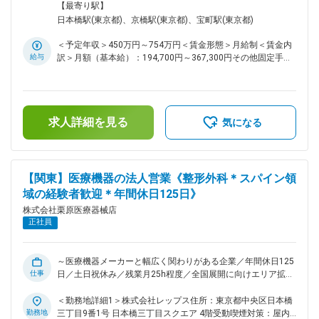
営業支援専門企業となります。※ ■はじめに： 当社は営業代行
面禁煙変更の範囲：会社の定める事業所
【最寄り駅】
のプロフェッショナルとして、医療現場のDX化を強力に推進
日本橋駅(東京都)、京橋駅(東京都)、宝町駅(東京都)
しています。 今回は、「医療事務の現場を知るあなた」の知
見を活かし、ITの力で病院・クリニックの事務作業を効率化す
＜予定年収＞450万円～754万円＜賃金形態＞月給制＜賃金内
るメンバーを募集します。 営業経験の有無は問いません。医
給与
訳＞月額（基本給）：194,700円～367,300円その他固定手当/
療業界での経験や現場理解を活かし、新たにDX営業としてキ
月：10,000円～30,000円固定残業手当/月：41,000円～
ャリアを築きたい方を歓迎します。 ■業務内容詳細： ・病
79,500円（固定残業時間25時間0分/月）超過した時間外労働
院・クリニックへのDXソリューション提案営業 ・医事課・事
の残業手当は追加支給＜月給＞245,700円～476,800円（一律
務長・院長へのヒアリングによる業務課題の把握 ・医療事
手当を含む）＜昇給有無＞有＜残業手当＞有＜給与補足＞■昇
務、レセプト、受付業務に関する課題整理と改善提案 ・ITツ
求人詳細を見る
給：年1回（9月）■賞与：年2回（6月、12月）賃金はあくま
気になる
ール導入に向けた運用フローの設計・説明 ・導入後のフォロ
でも目安の金額であり、選考を通じて上下する可能性がありま
ー、定着支援、追加提案 ・現場の声をもとにした改善アイデ
す。月給(月額)は固定手当を含めた表記です。
ア・提案内容のブラッシュアップ ※自身の医療現場経験（「月
末処理が大変」「受付が混雑する」など）を、そのまま提案の
【関東】医療機器の法人営業《整形外科＊スパイン領
強みに活かせるポジションです。 ■組織構成： 配属先は、全
域の経験者歓迎＊年間休日125日》
18名（男性15名、女性3名）が在籍しております。 ■当社につ
いて： ・当社は関東でトップクラスのシェアを持つ総合医療
株式会社栗原医療器械店
商社です。扱っていない製品がないほどのラインナップで、
正社員
「栗原に頼めばなんでも用意できる」というブランドがありま
す。 ・トップシェアを取ることができた要因は当社独自の営
業スタイルです。医療機関を広くカバーし病院との窓口となる
～医療機器メーカーと幅広く関わりがある企業／年間休日125
「エリア営業」、特定分野のスペシャリストとして専門知識を
仕事
日／土日祝休み／残業月25h程度／全国展開に向けエリア拡大
生かして製品についての提案を行う「専門営業」、在宅患者向
中～ ※株式会社レップスへ出向となります。株式会社レップス
けの福祉用具等を扱う「ライフケア営業」の3つに営業部隊を
は、関東トップクラスの売上を誇る、創業70年以上の医療機
＜勤務地詳細1＞株式会社レップス住所：東京都中央区日本橋
分けることによって的確に顧客のニーズに対応することができ
器商社の子会社として新たに設立された、医療メーカー向けの
勤務地
三丁目9番1号 日本橋三丁目スクエア 4階受動喫煙対策：屋内