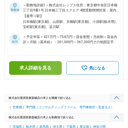
によって的確に顧客のニーズに対応することができます。 ・
は関東トップクラスの売上を誇る、創業70年以上の医療機器
＜勤務地詳細1＞株式会社レップス住所：東京都中央区日本橋
東証プライム上場のメディアスホールディングスのグループ会
商社の子会社として新たに設立された医療メーカー向けの営業
勤務地
三丁目9番1号 日本橋三丁目スクエア 4階受動喫煙対策：屋内
社です。業績は年々増収増益で、設立60年を超えてもなお成
支援専門企業となります。※ ■はじめに： 透析装置や透析液を
全面禁煙＜勤務地詳細2＞関東エリア住所：東京都／神奈川県
【最寄り駅】
長し続ける企業です。
扱う医療機器メーカーの営業担当として、メーカーの代わりに
／埼玉県／茨城県／栃木県／群馬県 受動喫煙対策：屋内全面
日本橋駅(東京都)、山前駅、京橋駅(東京都)、小俣駅(栃木県)、
病院やディーラーに対する営業活動を行っていただきます。具
禁煙＜勤務地詳細3＞株式会社栗原医療器械店住所：群馬県太
宝町駅(東京都)、韮川駅
体的には、血液浄化領域に関連する製品の提案・導入支援、医
田市清原町4-6 勤務地最寄駅：両毛線／小俣駅受動喫煙対策：
師や臨床工学技士との連携、製品説明やトレーニングの実施を
敷地内全面禁煙変更の範囲：会社の定める事業所
＜予定年収＞421万円～754万円＜賃金形態＞月給制＜賃金内
担当いただきます。 ■業務内容詳細： ・透析関連製品（透析
給与
訳＞月額（基本給）：201,000円～367,300円その他固定手当/
装置、透析液、カテーテル、フィルター等）の営業活動・病院
月：10,000円固定残業手当/月：66,600円～109,500円（固定
・クリニックへの直接営業（新規、既存） ・看護師との連携
残業時間25時間0分/月）超過した時間外労働の残業手当は追
による製品導入支援、手術、治療現場での製品説明やトレーニ
加支給＜月給＞277,600円～486,800円（一律手当を含む）＜
ングの実施 ・ディーラーとの協業による販売促進、市場情報
昇給有無＞有＜残業手当＞有＜給与補足＞※給与はご経験をも
の収集、販売戦略の提案 ■仕事の特徴： ・担当エリア、顧客
求人詳細を見る
とに決定。■昇給：年1回（9月）■賞与：年2回（6月、12月）
気になる
に対し一人で裁量を持って動ける自走型の営業スタイル ・顧
■給与例：医療業界経験５年総合職の場合、年収：491万円う
客との関係構築を通じて、長期的な信頼関係の中で売上を伸ば
ち月給：311,600円（内訳：基本給234,600円、営業手当
すスタンス ■組織構成： 配属先は全18名（男性15名、女性3
52,000円、総合職手当15,000円、地域手当10,000円）賃金は
名）にて構成されております。 ■当社について： ・当社は関
あくまでも目安の金額であり、選考を通じて上下する可能性が
東でトップクラスのシェアを持つ総合医療商社です。扱ってい
あります。月給(月額)は固定手当を含めた表記です。
ない製品がないほどのラインナップで、「栗原に頼めばなんで
株式会社栗原医療器械店の求人を職種で絞り込む
も用意できる」というブランドがあります。 ・トップシェア
営業職
専門職（コンサルティングファーム・専門事務所・監査法人）
を取ることができた要因は当社独自の営業スタイルです。医療
機関を広くカバーし病院との窓口となる「エリア営業」、特定
株式会社栗原医療器械店の求人を勤務地で絞り込む
分野のスペシャリストとして専門知識を生かして製品について
の提案を行う「専門営業」、在宅患者向けの福祉用具等を扱う
茨城県
栃木県
群馬県
埼玉県
千葉県
東京都
神奈川県