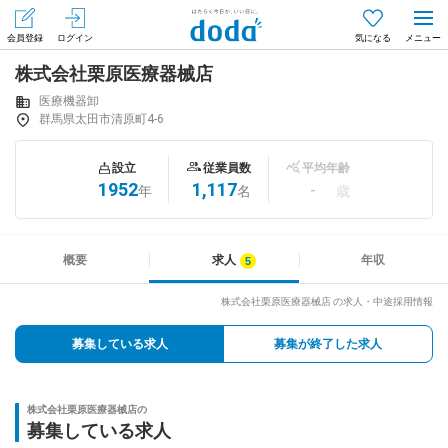
会員登録
ログイン
気になる
株式会社栗原医療器械店
メニュー
会員登録（無料）
ログイン
医療機器卸
群馬県太田市清原町4-6
はじめてdodaをご利用される方へ
設立
従業員数
平均年齢
1952
1,117
-
年
名
歳
求人を探す
求人を紹介してもらう
概要
求人
年収
株式会社栗原医療器械店 の求人・中途採用情報
知りたい・聞きたい
募集している求人
募集が終了した求人
イベント
株式会社栗原医療器械店の
専門サイト
募集している求人