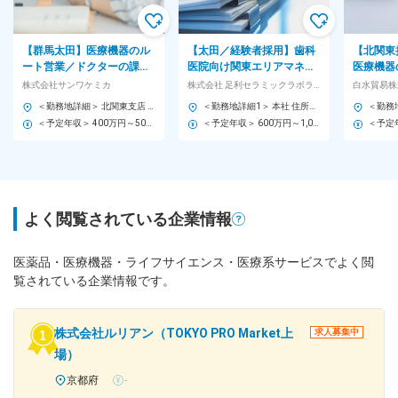
【群馬太田】医療機器のル
【太田／経験者採用】歯科
【北関東
ート営業／ドクターの課題
医院向け関東エリアマネー
医療機器
解決をサポート！福利厚生
ジャー候補◆／安定の医療
価制度◎
株式会社サンワケミカ
株式会社 足利セラミックラボラトリー
白水貿易株
充実×働きやすさ重視の社風
業界でキャリアアップ
127日
＜勤務地詳細＞ 北関東支店 住所：群馬県太田市浜町18-76 受動喫煙対策：屋内全面禁煙 変更の範囲：会社の定める事業所
＜勤務地詳細1＞ 本社 住所：群馬県太田市東新町714 勤務地最寄駅：東武伊勢崎線／野州山辺駅 受動喫煙対策：その他（喫煙可能場所あり） ＜勤務地詳細2＞ 大宮営業所 住所：埼玉県さいたま市大宮区上小町１４１６ エスペランサ１０３ 受動喫煙対策：屋内全面禁煙 変更の範囲：会社の定める事業所
＜予定年収＞ 400万円～500万円 ＜賃金形態＞ 月給制 ＜賃金内訳＞ 月額（基本給）：196,700円～245,000円 固定残業手当/月：84,300円～105,000円（固定残業時間45時間0分/月） 超過した時間外労働の残業手当は追加支給 ＜月給＞ 281,000円～350,000円（一律手当を含む） ＜昇給有無＞ 有 ＜残業手当＞ 有 ＜給与補足＞ 賃金はあくまでも目安の金額であり、選考を通じて上下する可能性があります。 賃金はあくまでも目安の金額であり、選考を通じて上下する可能性があります。 月給(月額)は固定手当を含めた表記です。
＜予定年収＞ 600万円～1,000万円 ＜賃金形態＞ 月給制 ＜賃金内訳＞ 月額（基本給）：314,520円～414,520円 その他固定手当/月：78,500円 固定残業手当/月：106,980円（固定残業時間42時間0分/月） 超過した時間外労働の残業手当は追加支給 ＜月給＞ 500,000円～600,000円（一律手当を含む） ＜昇給有無＞ 有 ＜残業手当＞ 有 ＜給与補足＞ ■その他固定手当：職務手当 ■昇給：年1回※業績連動 ■賞与：年2回※業績連動 ※年収は年齢や経歴等により決定いたします。 ※賞与は、入社時期によって金額が変わります。 賃金はあくまでも目安の金額であり、選考を通じて上下する可能性があります。 月給(月額)は固定手当を含めた表記です。
よく閲覧されている企業情報
医薬品・医療機器・ライフサイエンス・医療系サービスでよく閲
覧されている企業情報です。
株式会社ルリアン（TOKYO PRO Market上
求人募集中
場）
京都府
-