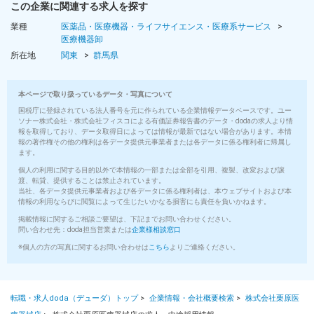
この企業に関連する求人を探す
業種
医薬品・医療機器・ライフサイエンス・医療系サービス
医療機器卸
所在地
関東
群馬県
本ページで取り扱っているデータ・写真について
国税庁に登録されている法人番号を元に作られている企業情報データベースです。ユー
ソナー株式会社・株式会社フィスコによる有価証券報告書のデータ・dodaの求人より情
報を取得しており、データ取得日によっては情報が最新ではない場合があります。本情
報の著作権その他の権利は各データ提供元事業者または各データに係る権利者に帰属し
ます。
個人の利用に関する目的以外で本情報の一部または全部を引用、複製、改変および譲
渡、転貸、提供することは禁止されています。
当社、各データ提供元事業者および各データに係る権利者は、本ウェブサイトおよび本
情報の利用ならびに閲覧によって生じたいかなる損害にも責任を負いかねます。
掲載情報に関するご相談ご要望は、下記までお問い合わせください。
問い合わせ先：doda担当営業または
企業様相談窓口
※個人の方の写真に関するお問い合わせは
こちら
よりご連絡ください。
転職・求人doda（デューダ）トップ
>
企業情報・会社概要検索
>
株式会社栗原医