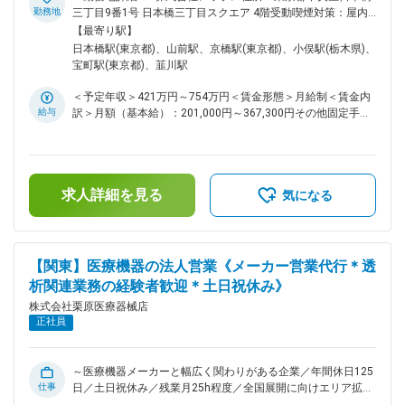
ケア営業」の3つに営業部隊を分けることによって的確に顧客
器商社の子会社として新たに設立された、医療メーカー向けの
勤務地
三丁目9番1号 日本橋三丁目スクエア 4階受動喫煙対策：屋内
のニーズに対応することができます。 ・東証プライム上場の
営業支援専門企業となります。※ ■はじめに： トラウマ領域製
全面禁煙＜勤務地詳細2＞関東エリア住所：東京都／神奈川県
【最寄り駅】
メディアスホールディングスのグループ会社です。業績は年々
品を扱う医療機器メーカーの営業担当として、メーカーの代わ
／埼玉県／茨城県／栃木県／群馬県 受動喫煙対策：屋内全面
日本橋駅(東京都)、山前駅、京橋駅(東京都)、小俣駅(栃木県)、
増収増益で、設立60年を超えてもなお成長し続ける企業で
りに病院やディーラーに対する営業活動を行っていただきま
禁煙＜勤務地詳細3＞株式会社栗原医療器械店住所：群馬県太
宝町駅(東京都)、韮川駅
す。
す。具体的には、骨折治療に関連する製品（プレート、スクリ
田市清原町4-6 勤務地最寄駅：両毛線／小俣駅受動喫煙対策：
ュー、外固定器など）の提案・導入支援、医師や臨床スタッフ
敷地内全面禁煙
＜予定年収＞421万円～754万円＜賃金形態＞月給制＜賃金内
との連携、製品説明やトレーニングの実施を担当します。ま
給与
訳＞月額（基本給）：201,000円～367,300円その他固定手当/
た、販売戦略に基づき、既存顧客へのフォローアップや新規施
月：10,000円固定残業手当/月：66,600円～109,500円（固定
設への提案活動を行い、製品の普及と売上拡大に貢献していた
残業時間25時間0分/月）超過した時間外労働の残業手当は追
だきます。 ■業務内容詳細： ・骨折治療関連製品（プレー
加支給＜月給＞277,600円～486,800円（一律手当を含む）＜
ト、スクリュー、外固定器など）の営業活動 ・医師・看護
昇給有無＞有＜残業手当＞有＜給与補足＞※給与はご経験をも
師・臨床工学技士との連携による製品導入支援 ・手術立ち会
求人詳細を見る
とに決定。■昇給：年1回（9月）■賞与：年2回（6月、12月）
気になる
い、製品説明、トレーニングの実施・病院 ・クリニックへの
給与例：医療業界経験５年、総合職の場合年収：491万円うち
直接営業（新規・既存） ・ディーラーとの協業による販売促
月給：311,600円（内訳：基本給234,600円、営業手当52,000
進、市場情報の収集、販売戦略の提案 ・学会やセミナーでの
円、総合職手当15,000円、地域手当10,000円）賃金はあくま
情報収集、製品PR活動 ■組織構成： 配属先は、全18名（男性
でも目安の金額であり、選考を通じて上下する可能性がありま
【関東】医療機器の法人営業《メーカー営業代行＊透
15名、女性3名）が在籍しております。 ■当社について： ・当
す。月給(月額)は固定手当を含めた表記です。
析関連業務の経験者歓迎＊土日祝休み》
社は関東でトップクラスのシェアを持つ総合医療商社です。扱
っていない製品がないほどのラインナップで、「栗原に頼めば
株式会社栗原医療器械店
なんでも用意できる」というブランドがあります。 ・トップ
正社員
シェアを取ることができた要因は当社独自の営業スタイルで
す。医療機関を広くカバーし病院との窓口となる「エリア営
業」、特定分野のスペシャリストとして専門知識を生かして製
～医療機器メーカーと幅広く関わりがある企業／年間休日125
品についての提案を行う「専門営業」、在宅患者向けの福祉用
仕事
日／土日祝休み／残業月25h程度／全国展開に向けエリア拡大
具等を扱う「ライフケア営業」の3つに営業部隊を分けること
中～ ※株式会社レップスへ出向となります。株式会社レップス