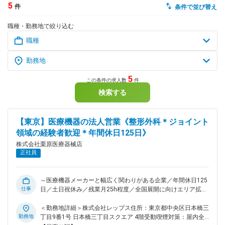
5
件
条件で並び替え
dodaチャットサポート
職種・勤務地で絞り込む
対応時間：10:00～22:00(日曜・年末年始を除く)
自動案内は24時間365日対応
転職の「モヤモヤ」、一人で悩まず
気軽に相談してみませんか？
dodaの使い方は？
今の仕事を続けるべき？
5
この条件の求人数
件
検索する
ヘルプ
サイトマップ
【東京】医療機器の法人営業《整形外科＊ジョイント
領域の経験者歓迎＊年間休日125日》
株式会社栗原医療器械店
正社員
～医療機器メーカーと幅広く関わりがある企業／年間休日125
仕事
日／土日祝休み／残業月25h程度／全国展開に向けエリア拡大
中～ ※株式会社レップスへ出向となります。株式会社レップス
は、関東トップクラスの売上を誇る、創業70年以上の医療機
＜勤務地詳細＞株式会社レップス住所：東京都中央区日本橋三
器商社の子会社として新たに設立された、医療メーカー向けの
勤務地
丁目9番1号 日本橋三丁目スクエア 4階受動喫煙対策：屋内全