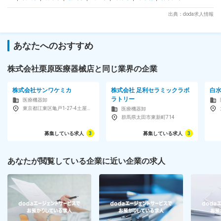
「ライフケア営業」の3つに営業部隊を分けることによって的
確に顧客のニーズに対応することができます。 ・東証プライ
出典：doda求人情報
ム上場のメディアスホールディングスのグループ会社です。業
績は年々増収増益で、設立60年を超えてもなお成長し続ける
企業です。 変更の範囲：会社の定める業務
あなたへのおすすめ
株式会社栗原医療器械店と同じ業界の企業
株式会社サンワケミカ
株式会社 足利セラミックラボ
白
ラトリー
医療機器卸
東京都江東区亀戸1-27-4土屋ビル
医療機器卸
群馬県太田市東新町714
募集している求人
3
募集している求人
3
あなたが閲覧している企業に近い企業の求人