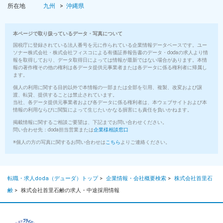
所在地
九州
沖縄県
本ページで取り扱っているデータ・写真について
国税庁に登録されている法人番号を元に作られている企業情報データベースです。ユー
ソナー株式会社・株式会社フィスコによる有価証券報告書のデータ・dodaの求人より情
報を取得しており、データ取得日によっては情報が最新ではない場合があります。本情
報の著作権その他の権利は各データ提供元事業者または各データに係る権利者に帰属し
ます。
個人の利用に関する目的以外で本情報の一部または全部を引用、複製、改変および譲
渡、転貸、提供することは禁止されています。
当社、各データ提供元事業者および各データに係る権利者は、本ウェブサイトおよび本
情報の利用ならびに閲覧によって生じたいかなる損害にも責任を負いかねます。
掲載情報に関するご相談ご要望は、下記までお問い合わせください。
問い合わせ先：doda担当営業または
企業様相談窓口
※個人の方の写真に関するお問い合わせは
こちら
よりご連絡ください。
転職・求人doda（デューダ）トップ
>
企業情報・会社概要検索
>
株式会社首里石
鹸
>
株式会社首里石鹸の求人・中途採用情報