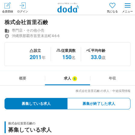
会員登録
ログイン
気になる
株式会社首里石鹸
メニュー
会員登録（無料）
ログイン
専門店・その他小売
沖縄県那覇市首里末吉町4-6-6
はじめてdodaをご利用される方へ
設立
従業員数
平均年齢
2011
150
33.0
年
名
歳
求人を探す
求人を紹介してもらう
概要
求人
年収
株式会社首里石鹸 の求人・中途採用情報
知りたい・聞きたい
募集している求人
募集が終了した求人
イベント
株式会社首里石鹸の
専門サイト
募集している求人