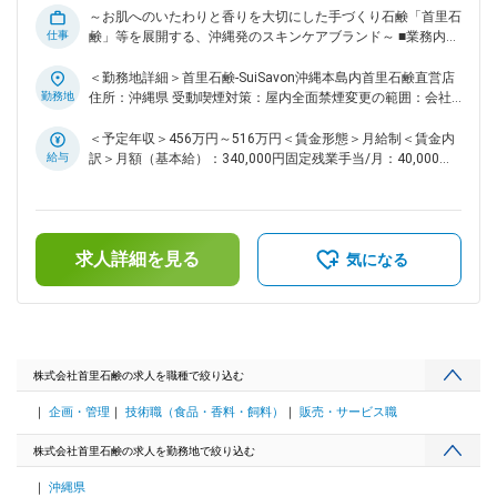
方針です。 お互いが納得できる評価をとても大切にしていま
～お肌へのいたわりと香りを大切にした手づくり石鹸「首里石
す。 変更の範囲：会社の定める業務
仕事
鹸」等を展開する、沖縄発のスキンケアブランド～ ■業務内
容： 店舗での接客販売、店舗マネージメントを行っていただ
きます。 ・決められた年間売上目標を達成していくために月
＜勤務地詳細＞首里石鹸-SuiSavon沖縄本島内首里石鹸直営店
ごとや日ごとの詳細なアクションプランを立案 ・メンバーマ
勤務地
住所：沖縄県 受動喫煙対策：屋内全面禁煙変更の範囲：会社
ネジメントや店舗運営 ※本社の各担当者との細かな調整なども
の定める事業所
行っていただくポジションです。 ■業務詳細： ・接客販売 ・
＜予定年収＞456万円～516万円＜賃金形態＞月給制＜賃金内
店舗のアクションプランの立案、実行 ・会議への出席 ・売上
給与
訳＞月額（基本給）：340,000円固定残業手当/月：40,000円
管理、予算管理 ・チームメンバーマネージメント ・在庫管
（固定残業時間15時間0分/月）超過した時間外労働の残業手
理・発注 ■働くメリット： 1）4年連続給与UP 首里石鹸では、
当は追加支給＜月給＞380,000円（一律手当を含む）＜昇給有
従業員の給与所得の業界平均120％超えを目標に、4年連続給
無＞有＜残業手当＞有＜給与補足＞■賞与：年間最大60万円/
与のベースアップを行っています。 2）制服支給＆おしゃれ大
年4回に分けて査定に応じて支給賃金はあくまでも目安の金額
求人詳細を見る
歓迎 ・制服は有名アパレルブランドデザインのものをご用意
であり、選考を通じて上下する可能性があります。月給(月額)
気になる
しています。 ・靴はヒールのない履きやすいスニーカーを推
は固定手当を含めた表記です。
奨しています。 ・ネイルも自由（長さの規制あり）なので、
大好きな美容やおしゃれを楽しみながら働けます。 3）社員割
引30％ 従業員割引でお得に商品を購入することができます。
気に入った商品をお手頃な価格でリピートできるので、ほとん
どのスタッフが活用しています。 お互いにお気に入り商品の
株式会社首里石鹸の求人を職種で絞り込む
おすすめをしあったりするのも醍醐味の一つです。 4）全従業
企画・管理
技術職（食品・香料・飼料）
販売・サービス職
員が給与を公開 販売スタッフはもちろん、店長やエリアマネ
ージャー、本社勤務者から社長まで全員が給与を公開していま
株式会社首里石鹸の求人を勤務地で絞り込む
す。 目指しているのは透明性と公平性。チームワークを大切
にするからこそ不平等はできるだけなくそうというのが会社の
沖縄県
方針です。 お互いが納得できる評価をとても大切にしていま