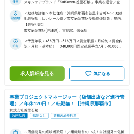
内保育園や多彩な福利厚生、社員割引ありなど、働きやすい環
仕事
スキンケアブランド『SuiSavon-首里石鹸-』事業を運営／全国
境です。 ■想定されるキャリアパス 将来的に生産部門や在庫
28店舗を展開／充実の福利厚生／事業所内保育園や福利厚生
管理責任者、店舗運営部門へのキャリアアップや、事業拡大に
も充実！産休育休後の継続率100％と男女問わず働きやすい環
＜勤務地詳細＞本社住所：沖縄県那覇市首里末吉町4-6-6 勤務
伴う新規プロジェクトへの参画が可能です。 ■企業の特徴/魅
境があります～ ※試用期間は契約社員からのスタートですが、
勤務地
地最寄駅：ゆいレール線／市立病院前駅受動喫煙対策：屋内全
力 「香り広がる。記憶よみがえる。」をコンセプトに、沖縄
6か月後に正社員登用を予定しております。 沖縄発化粧品・ス
面禁煙変更の範囲：会社の定める事業所
【最寄り駅】
発のスキンケアブランドとして全国・海外展開を進める成長企
キンケアブランド手掛ける当社にて、SuiSavonのECサイトの
市立病院前駅(沖縄県)、古島駅、儀保駅
業です。 変更の範囲：会社の定める業務
運用・カスタマーサポートを担うチームの責任者（主任）職の
ポジションをお任せしたいと考えています。 当社は店舗を全
＜予定年収＞456万円～516万円＜賃金形態＞月給制＜賃金内
国に拡大しており成長を続けておりますが、より「戦略的・デ
給与
訳＞月額（基本給）：340,000円固定残業手当/月：40,000円
ータドリブン」なEC運営体制への進化を目指しております。
（固定残業時間15時間0分/月）超過した時間外労働の残業手
■こんな方におススメ！ ・これまでに通販事業のマーケティン
当は追加支給＜月給＞380,000円（一律手当を含む）＜昇給有
グ経験をお持ちの方 ・ブランドのCRM部門でのお仕事経験を
無＞有＜残業手当＞有＜給与補足＞■昇給：年2回■賞与：年4
お持ちの方 ・沖縄の魅力をブランドを通して世界中に発信し
回※年間満額60万円（業績・成果による。）賃金はあくまでも
ていきたい方 これからのブランド拡大期にご自身の今までの
求人詳細を見る
目安の金額であり、選考を通じて上下する可能性があります。
気になる
経験を生かして一緒にチャレンジしていきませんか？ ■具体的
月給(月額)は固定手当を含めた表記です。
な業務内容： ECサイト運営およびカスタマーセンターを統括
する責任者ポジションです。 ・ECサイトの戦略設計、運営デ
ィレクション ・UI/UX改善 ・顧客感動施策の立案、実行 ・コ
事業プロジェクトマネージャー（店舗出店など進行管
ンテンツ制作、管理 ・カスタマーセンター統括 ・チームマネ
理）／年休120日！／転勤無！【沖縄県那覇市】
ジメント（目標設計／育成／評価） ■チーム体制： EC運用担
当、SNS運用担当、デザイン担当、カスタマーサポート担当で
株式会社首里石鹸
構成されたチームです。 サイト内コンテンツ制作や動画出演
契約社員
転勤なし
業種未経験歓迎
なども含め、現在会員数約50万名、SNS総フォロワー約25万
名のユーザー様を支えています。 今後のより戦略的・データ
ドリブンなEC運営体制へ進化させていきます。 その中心とな
～店舗開発の経験者歓迎！／組織運営の中核！自社開発の化粧