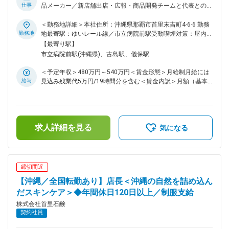
り、チームを牽引していただける方を求めています。 ■当社に
仕事
品メーカー／新店舗出店・広報・商品開発チームと代表との橋
ついて： SuiSavon-首里石鹸-は沖縄発のスキンケアブランドで
渡し役を担うプロジェクトマネージャー／ゆいレール市立病院
す。本社は沖縄にあり、従業員も出身地を問わず「沖縄が大好
前から歩いて1分・車通勤も可／産休育休や事業所内保育園な
＜勤務地詳細＞本社住所：沖縄県那覇市首里末吉町4-6-6 勤務
き」「沖縄のために働きたい」というスタッフばかり。 そん
ど働きやすい環境～ ※試用期間中は契約社員からのスタートに
勤務地
地最寄駅：ゆいレール線／市立病院前駅受動喫煙対策：屋内全
な我々だからこそ、今後も沖縄の地域課題へダイレクトにアプ
なりますが、6か月後に正社員への登用予定になります。 ■業
面禁煙変更の範囲：会社の定める事業所
【最寄り駅】
ローチし続けられると自負しています。この成長期だからこそ
務概要 当社は沖縄発ベンチャーでありながら、自然由来の化
市立病院前駅(沖縄県)、古島駅、儀保駅
一緒に挑戦してくれる方からのご応募をお待ちしております。
粧品などを開発、販売しております。 今回はビジネスサポー
変更の範囲：会社の定める業務
トチームのプロジェクトマネージャーとして、商品開発・新店
＜予定年収＞480万円～540万円＜賃金形態＞月給制月給には
舗出店・広報の3つの主要領域を担当するメンバーを率い、社
給与
見込み残業代5万円/19時間分を含む＜賃金内訳＞月額（基本
長との橋渡し役を行いながらプロジェクト全体の進行管理とチ
給）：350,000円固定残業手当/月：50,000円（固定残業時間
ームマネジメントをお任せします。 会社方針を深く理解し、
19時間0分/月）超過した時間外労働の残業手当は追加支給＜
実直かつ着実にプロジェクトを推進する役割です。 ■業務詳細
月給＞400,000円（一律手当を含む）＜昇給有無＞有＜残業手
店舗の出店計画や商品開発、コンセプトは代表や取締役が検討
当＞有＜給与補足＞賞与は年間最大60万円（年4回払出）賃金
されており、その考えや決定事項をメンバーに伝達、調整を行
求人詳細を見る
はあくまでも目安の金額であり、選考を通じて上下する可能性
気になる
い事業を素早く 入社後は… ・新店舗出店プロジェクトの計
があります。月給(月額)は固定手当を含めた表記です。
画・進捗・調整・渉外業務 ・チーム全体の業務バランスやト
ラブル予防、リスクヘッジ ・上司への定期報告、業務相談 ゆ
くゆくは… ・商品開発に関する進捗管理、社内外との調整、渉
締切間近
外対応 ・広報・PR活動の進行管理、SNS運用やメディア対応
【沖縄／全国転勤あり】店長＜沖縄の自然を詰め込ん
・各担当者のタスク管理や進捗確認、課題抽出 ・Google
WorkspaceやMicrosoft Office、各種分析・SNS・クリエイティ
だスキンケア＞◆年間休日120日以上／制服支給
ブツールの活用 ・Slack等による社内コミュニケーションの円
株式会社首里石鹸
滑化 ■扱うサービス 当社オリジナル化粧品の開発・販売、ブ
契約社員
ランド価値向上のための広報活動、新規店舗の企画・立ち上げ
を中心に扱います。 ■組織構成 商品開発、新店舗出店、広報