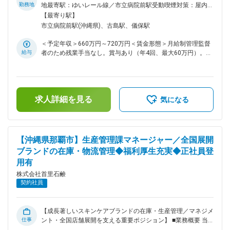
値）最大化に向けた全戦略を指揮すること。「商品開発」「新
勤務地
地最寄駅：ゆいレール線／市立病院前駅受動喫煙対策：屋内全
規出店」「広報・PR」の各領域メンバーを率いて、それぞれ
面禁煙変更の範囲：会社の定める事業所
【最寄り駅】
のタスク進行管理、社内外での渉外対応を行うプロジェクトマ
市立病院前駅(沖縄県)、古島駅、儀保駅
ネージャー（PM）としての業務になります。 ■業務詳細 ・
LTV向上に向けたECサイトの戦略設計、UI/UX改善の指揮 ・
＜予定年収＞660万円～720万円＜賃金形態＞月給制管理監督
EC・SNS・デザイン・CS担当（計4ユニット）の目標設計、育
給与
者のため残業手当なし。賞与あり（年4回、最大60万円）。交
成、評価 ・顧客体験（CX）の創造： デジタルを通じた「顧客
通費実費支給（上限3万円）。＜賃金内訳＞月額（基本給）：
感動施策」の立案・実行 ・KPI設計および数値管理に基づく意
550,000円＜月給＞550,000円＜昇給有無＞有＜残業手当＞無
思決定 ・ブランド体験の要となるカスタマーセンターのクオ
＜給与補足＞賞与は年間最大60万円（年4回払出）賃金はあく
リティ管理 ・商品開発、新規出店に関する進捗進行管理、社
までも目安の金額であり、選考を通じて上下する可能性があり
内外との調整・渉外対応 ・広報、PR業務に関する進捗進行管
求人詳細を見る
ます。月給(月額)は固定手当を含めた表記です。
気になる
理、社内外との調整・渉外対応 ・チームメンバーのマネジメ
ント（8名程度） ■業務の魅力 成長フェーズの企業でオンライ
ン/ビジネスサポート領域を横断し、マルチな経験を活かせま
す。裁量が大きく、ブランドの進化を牽引できるポジションで
【沖縄県那覇市】生産管理課マネージャー／全国展開
す。 ■就業環境 土日祝休み・年間休日120日以上／産休・育休
ブランドの在庫・物流管理◆福利厚生充実◆正社員登
制度／事業所内保育園完備 ■企業魅力 「首里石鹸」は現在、
用有
会員数50万人・SNSフォロワー25万人を超えるブランドへと
成長し、大きな転換期を迎えています。 私たちが目指すの
株式会社首里石鹸
は、沖縄の魅力を世界へ届ける「世界のための沖縄」になるこ
契約社員
と。 その実現に向け、組織体制と戦略の強化を図るべく、新
たにEC事業課長（オンラインショップ統括 / PM）を募集しま
す。 成長中の企業だからこそ味わえる、オンラインとビジネ
【成長著しいスキンケアブランドの在庫・生産管理／マネジメ
スサポートの領域を1マネジメントで推進できるところが最大
仕事
ント・全国店舗展開を支える重要ポジション】 ■業務概要 当
の魅力です。 枠にとらわれず、これまでの経験をマルチに発
社オリジナルスキンケアブランド『SuiSavon-首里石鹸-』の生