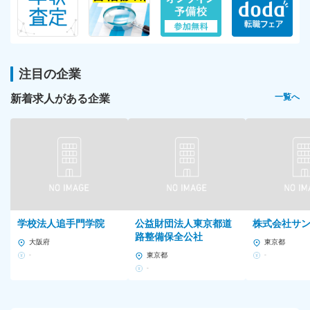
注目の企業
新着求人がある企業
一覧へ
学校法人追手門学院
公益財団法人東京都道
株式会社サ
路整備保全公社
大阪府
東京都
-
東京都
-
-