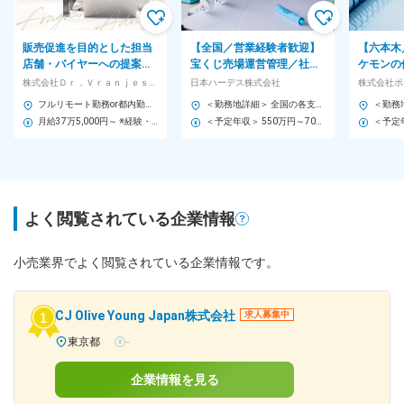
販売促進を目的とした担当
【全国／営業経験者歓迎】
【六本木
店舗・バイヤーへの提案を
宝くじ売場運営管理／社宅
ケモンの
お任せ／販売施策の企画か
有◆パート社員の勤怠・労
国内外全
株式会社Ｄｒ．Ｖｒａｎｊｅｓ ＪＡＰＡＮ（ドットール・ヴラニエス ジャパン） (ロクシタングルー プ)
日本ハーデス株式会社
株式会社ポ
ら実行まで一貫して実施
務管理、販促企画／福利厚
資計画の
フルリモート勤務or都内勤務で選べる働き方 【中国・四国・九州エリア在住の場合】 ご自宅を拠点としたフルリモート勤務です。 担当エリアの顧客先へは直行直帰 遠方の場合は出張対応あり。 ※出張先では車移動もございます。（AT限定可） 【首都圏在住者の場合】 ・出張で四国/中国/九州を対応をしてしていただきます。 ・出張頻度：月1-2回（2泊～5泊程度）
＜勤務地詳細＞ 全国の各支店 住所：東京都千代田区九段北4-1-10 九段ビル（本社） 受動喫煙対策：屋内全面禁煙 変更の範囲：会社の定める事業所
生◎
月給37万5,000円～ ※経験・スキルを考慮の上決定します。 ※フレックスタイム制のため、時間外労働が発生した場合は、別日に勤務時間を短縮するなど、月内で調整しています。 ☆成果・頑張りを給与に還元 年2回の面談で、半期ごとの評価をフィードバック。
＜予定年収＞ 550万円～700万円 ＜賃金形態＞ 月給制 ＜賃金内訳＞ 月額（基本給）：300,000円～500,000円 ＜月給＞ 300,000円～500,000円 ＜昇給有無＞ 有 ＜残業手当＞ 有 ＜給与補足＞ 賞与実績:年2回（昨年実績4か月） 昇給:年1回 定年後も昇給・昇格の可能性あり 賃金はあくまでも目安の金額であり、選考を通じて上下する可能性があります。 月給(月額)は固定手当を含めた表記です。
よく閲覧されている企業情報
小売業界でよく閲覧されている企業情報です。
CJ Olive Young Japan株式会社
求人募集中
東京都
-
企業情報を見る