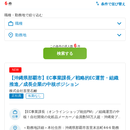
6
件
条件で並び替え
dodaチャットサポート
職種・勤務地で絞り込む
対応時間：10:00～22:00(日曜・年末年始を除く)
自動案内は24時間365日対応
転職の「モヤモヤ」、一人で悩まず
気軽に相談してみませんか？
dodaの使い方は？
今の仕事を続けるべき？
6
この条件の求人数
件
検索する
ヘルプ
サイトマップ
NEW
【沖縄県那覇市】EC事業課長／戦略的EC運営・組織
推進／成長企業の中核ポジション
株式会社首里石鹸
正社員
転勤なし
【EC事業課長（オンラインショップ統括PM）／組織運営の中
仕事
核！自社開発の化粧品メーカー／会員数50万人超・沖縄発ブ
ランド／年間休日120日】 ■業務概要 ECサイトの運営、SNS戦
略、カスタマーセンター（CS）を統括し、LTV（顧客生涯価
＜勤務地詳細＞本社住所：沖縄県那覇市首里末吉町4-6-6 勤務