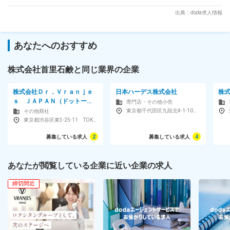
す。 変更の範囲：会社の定める業務
出典：doda求人情報
あなたへのおすすめ
株式会社首里石鹸と同じ業界の企業
株式会社Ｄｒ．Ｖｒａｎｊｅ
日本ハーデス株式会社
株
ｓ ＪＡＰＡＮ（ドットー
専門店・その他小売
ル・ヴラニエス ジャパン）
東京都千代田区九段北4-1-10九段ビル
その他商社
東京都渋谷区東3-25-11 TOKYU REIT 恵比寿ビル2F
募集している求人
2
募集している求人
4
あなたが閲覧している企業に近い企業の求人
締切間近