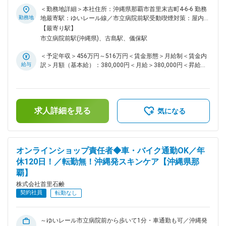
揮して組織を推進したい方に、ぜひチャレンジしていただきた
産管理課において、全国32店舗およびECサイトの在庫・生産
＜勤務地詳細＞本社住所：沖縄県那覇市首里末吉町4-6-6 勤務
い環境です。 変更の範囲：会社の定める業務
管理全般を担当いただきます。拡大を続ける事業において、需
勤務地
地最寄駅：ゆいレール線／市立病院前駅受動喫煙対策：屋内全
給予測、発注計画、物流調整、在庫最適化、課題解決のPDCA
面禁煙変更の範囲：会社の定める事業所
【最寄り駅】
実行など、ブランド成長を支える要となる役割です。生産管理
市立病院前駅(沖縄県)、古島駅、儀保駅
チーム（3～4名）のマネジメントもお任せします。 ■業務詳細
・生産管理チームのマネジメント及び業務スケジュールの立
＜予定年収＞456万円～516万円＜賃金形態＞月給制＜賃金内
案・進捗管理 ・年間需要予測の策定と生産/発注計画立案 ・
給与
訳＞月額（基本給）：380,000円＜月給＞380,000円＜昇給有
ECサイトや全国店舗の在庫状況モニタリング、適正在庫維持
無＞有＜残業手当＞有＜給与補足＞賞与は年間満額60万円
のためのコスト管理 ・自社商品の発注管理（店舗間・OEM含
（業績・成果による。年4回分割支給）。賃金はあくまでも目
む）及び物流業者への納品指示 ・流通業者・資材メーカー・
安の金額であり、選考を通じて上下する可能性があります。月
OEM先・倉庫業者との折衝や調整 ・棚卸計画の策定～実施、
給(月額)は固定手当を含めた表記です。
棚卸後の数値分析・管理 ・新店舗OPENやPOPUP出店時の物流
求人詳細を見る
気になる
準備（県外出張あり） ・店舗納品スケジュール管理・調整、
在庫配分の最適化 ・在庫管理における課題設定とPDCAサイク
ルの推進 ■扱うサービス 200種類以上の自社製品を管理し、リ
ードタイム約5か月の運用体制を構築。一次保管倉庫・全国店
オンラインショップ責任者◆車・バイク通勤OK／年
舗・ECサイト間で最適な商品流通を実現します。 ■組織構成
休120日！／転勤無！沖縄発スキンケア【沖縄県那
生産管理課は3～4名で構成され、部門横断で他部署・店舗と
覇】
連携しながら業務を推進します。 ■業務の魅力 全国・海外展
開を目指すブランドの成長をダイレクトに支えることができ、
株式会社首里石鹸
裁量を持って業務改善や仕組みづくりに携われます。 ■教育体
契約社員
転勤なし
制 OJTや現場研修を通じて業務に慣れていただきます。社内
外のパートナーと協働しながら実践的にスキルアップできま
す。 ■就業環境 土日祝日休み（業務により変動有）、事業所
～ゆいレール市立病院前から歩いて1分・車通勤も可／沖縄発