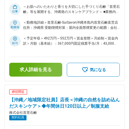
それぞれの専任者1名ずつ、計3名のチームをマネジメントし
～お肌へのいたわりと香りを大切にした手づくり石鹸「首里石
ます。 女性メンバーも多く活躍しております。 ■教育体制
仕事
鹸」等を展開する、沖縄発のスキンケアブランド～ ■業務内
OJTを中心に業務の流れを習得し、必要に応じて外部研修や
容： 店舗での接客販売、店舗マネージメントを行っていただ
サポート体制を利用できます。 ■想定されるキャリアパス プ
きます。 ・決められた年間売上目標を達成していくために月
＜勤務地詳細＞首里石鹸-SuiSavon沖縄本島内首里石鹸直営店
ロジェクト推進力を高め、将来的には複数店舗や全社的な事業
ごとや日ごとの詳細なアクションプランを立案 ・メンバーマ
勤務地
住所：沖縄県 受動喫煙対策：屋内全面禁煙変更の範囲：会社
戦略にも関わるキャリアが広がります。 変更の範囲：会社の
ネジメントや店舗運営 ※本社の各担当者との細かな調整なども
の定める事業所
定める業務
行っていただくポジションです。 ■業務詳細： ・接客販売 ・
＜予定年収＞492万円～552万円＜賃金形態＞月給制＜賃金内
店舗のアクションプランの立案、実行 ・会議への出席 ・売上
給与
訳＞月額（基本給）：367,000円固定残業手当/月：43,000円
管理、予算管理 ・チームメンバーマネージメント ・在庫管
（固定残業時間15時間0分/月）超過した時間外労働の残業手
理・発注 ■働くメリット： 1）4年連続給与UP 首里石鹸では、
当は追加支給＜月給＞410,000円（一律手当を含む）＜昇給有
従業員の給与所得の業界平均120％超えを目標に、4年連続給
無＞有＜残業手当＞有＜給与補足＞■賞与：年間最大60万円/
与のベースアップを行っています。 2）制服支給＆おしゃれ大
年4回に分けて査定に応じて支給賃金はあくまでも目安の金額
求人詳細を見る
歓迎 ・制服は有名アパレルブランドデザインのものをご用意
であり、選考を通じて上下する可能性があります。月給(月額)
気になる
しています。 ・靴はヒールのない履きやすいスニーカーを推
は固定手当を含めた表記です。
奨しています。 ・ネイルも自由（長さの規制あり）なので、
大好きな美容やおしゃれを楽しみながら働けます。 3）社員割
引30％ 従業員割引でお得に商品を購入することができます。
締切間近
気に入った商品をお手頃な価格でリピートできるので、ほとん
【沖縄／地域限定社員】店長＜沖縄の自然を詰め込ん
どのスタッフが活用しています。 お互いにお気に入り商品の
おすすめをしあったりするのも醍醐味の一つです。 4）全従業
だスキンケア＞◆年間休日120日以上／制服支給
員が給与を公開 販売スタッフはもちろん、店長やエリアマネ
株式会社首里石鹸
ージャー、本社勤務者から社長まで全員が給与を公開していま
契約社員
す。 目指しているのは透明性と公平性。チームワークを大切
にするからこそ不平等はできるだけなくそうというのが会社の