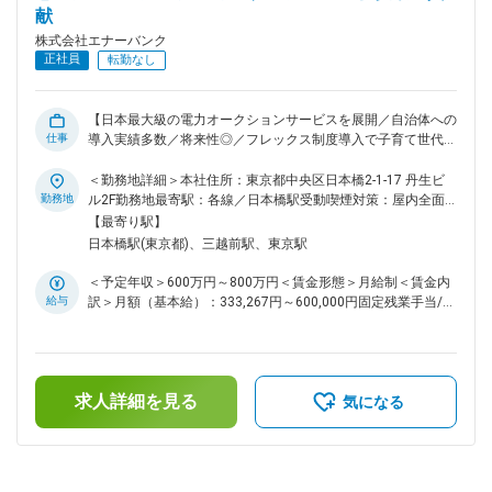
献
はフォローしますが、最初から最後まで自分で完結して対応で
きる仕事をお任せします。 フルリモート環境ですが、年に1回
株式会社エナーバンク
の社員総会や自主的な打ち上げ等で全国各地の社員と交流する
正社員
転勤なし
機会があります。 ■業務のやりがい ・コアメンバーとして主
力サービスの開発に携われるため、技術力を存分に発揮できる
環境です。フロントエンド、バックエンド、インフラ、データ
【日本最大級の電力オークションサービスを展開／自治体への
分析など、すべての領域に携わることができます。 ・電力業
仕事
導入実績多数／将来性◎／フレックス制度導入で子育て世代活
界のDXやスタートアップの成長を肌で感じ、自身の開発がサ
躍中】 ■採用背景 脱炭素が求められる流れの中で、自治体か
ービスに直接反映されるので、開発内容に対する反響や手応え
ら採用されることで公平公正のブランディングのもと、プロダ
＜勤務地詳細＞本社住所：東京都中央区日本橋2-1-17 丹生ビ
を実感できます。 ・特許を持ったシステム・プロダクトを活
クト・サービスのPMF完了に伴い事業がスケールしておりま
勤務地
ル2F勤務地最寄駅：各線／日本橋駅受動喫煙対策：屋内全面
用して、レガシーな環境を変化させる面白さを味わえます。
す。T2D3に沿って事業が推進され、IPO準備期間に入り、経
禁煙変更の範囲：会社の定める事業所（リモートワーク含む）
【最寄り駅】
変更の範囲：会社の定める業務
理体制強化のため経理マネージャーをお迎えすることとなりま
日本橋駅(東京都)、三越前駅、東京駅
した。 ■概要 経理マネージャーとして、経理チームをマネジ
メントするだけでなく、プレーイングマネージャーとして実務
＜予定年収＞600万円～800万円＜賃金形態＞月給制＜賃金内
にも携わり、スピード感を持った対応と積極的な改善提案で、
給与
訳＞月額（基本給）：333,267円～600,000円固定残業手当/
現状を変えていくリーダーシップを発揮していただきます。ま
月：83,400円～150,000円（固定残業時間30時間0分/月）超
たIPO準備から上場後のM＆A戦略など、多岐にわたる業務を
過した時間外労働の残業手当は追加支給＜月給＞416,667円～
担っていただき、会社の経営基盤を支える重要な役割となりま
750,000円（一律手当を含む）＜昇給有無＞有＜残業手当＞有
す。 ■業務詳細 ・日次経理業務、経理部門強化 ・月次、四半
＜給与補足＞※現在年収を考慮しつつ、当社グレード制度を加
期、年度決算 ・税務対応 (顧問税理士との連携) ・他部門を
求人詳細を見る
味して決定します。賃金はあくまでも目安の金額であり、選考
気になる
巻き込んだオペレーション改善 ・IPO準備対応 (内部統制、J-
を通じて上下する可能性があります。月給(月額)は固定手当を
SOX対応、監査法人対応、開示資料の作成など) ・上場後の経
含めた表記です。
理体制の構築、開示業務（計算書類、有価証券報告書等の作成
など） ・コーポレートガバナンス強化・プロジェクト推進 決