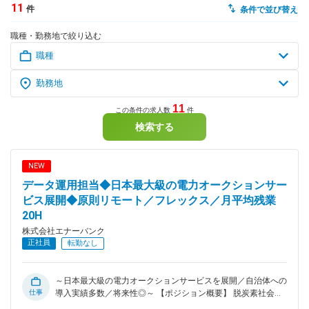
11
件
条件で並び替え
dodaチャットサポート
職種・勤務地で絞り込む
対応時間：10:00～22:00(日曜・年末年始を除く)
自動案内は24時間365日対応
転職の「モヤモヤ」、一人で悩まず
気軽に相談してみませんか？
dodaの使い方は？
今の仕事を続けるべき？
11
この条件の求人数
件
検索する
ヘルプ
サイトマップ
NEW
データ運用担当◆日本最大級の電力オークションサー
ビス展開◆原則リモート／フレックス／月平均残業
20H
株式会社エナーバンク
正社員
転勤なし
～日本最大級の電力オークションサービスを展開／自治体への
仕事
導入実績多数／将来性◎～ 【ポジション概要】 脱炭素社会の
実現に向けて事業拡大を続ける当社。 シリーズBの資金調達を