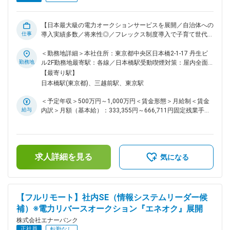
ポーティング、プロセスの自動化等） ◇経営戦略に沿った組織
開発・人材配置計画の立案 ◇事業全体のPL／BSの理解とそれ
に基づくリソース配分最適化 ◇経営層への経営アジェンダの共
【日本最大級の電力オークションサービスを展開／自治体への
有とアクション実行 ◇IPO準備に関わる業務支援（内部統制の
仕事
導入実績多数／将来性◎／フレックス制度導入で子育て世代活
整理、事業計画資料作成 等） 変更の範囲：会社の定める業務
躍中】 ■概要： 脱炭素という世界的潮流の中で、電力リバー
スオークション「エネオク」を軸に事業拡大を続ける当社。プ
＜勤務地詳細＞本社住所：東京都中央区日本橋2-1-17 丹生ビ
ロダクトはすでにPMFを完了し、T2D3モデルに沿ったスケー
勤務地
ル2F勤務地最寄駅：各線／日本橋駅受動喫煙対策：屋内全面
ルフェーズに突入。IPO準備も本格化する今、事業とプロダク
禁煙変更の範囲：会社の定める事業所（リモートワーク含む）
【最寄り駅】
トの間を繋ぎながら“成長の起点”を生み出す【事業企画／プロ
日本橋駅(東京都)、三越前駅、東京駅
ダクトマネジメントポジション】を募集します。 ■ミッショ
ン： このポジションでは、単なる企画立案や数値管理に留ま
＜予定年収＞500万円～1,000万円＜賃金形態＞月給制＜賃金
らず、事業グロースの設計とプロダクト開発の上流工程（要件
給与
内訳＞月額（基本給）：333,355円～666,711円固定残業手当/
定義・構想設計）まで担い、エンジニアやデザイナーと連携し
月：83,311円～166,622円（固定残業時間30時間0分/月）超
ながら“事業とプロダクトのスケール”をドライブしていただき
過した時間外労働の残業手当は追加支給＜月給＞416,666円～
ます。 また、複数の新規事業を予定しており、その設計～立
833,333円（一律手当を含む）＜昇給有無＞有＜残業手当＞有
ち上げを一気通貫で担っていただくことを想定しております。
＜給与補足＞※現在年収を考慮しつつ、当社グレード制度を加
■具体的な業務内容： ◇プロダクト／事業別の成長戦略設計、
求人詳細を見る
味して決定します。■SO付与あり賃金はあくまでも目安の金額
気になる
ロードマップ策定 ◇プロダクトの新機能・改善企画における要
であり、選考を通じて上下する可能性があります。月給(月額)
件定義、仕様整理、優先順位付け ◇ユーザー行動や業務オペレ
は固定手当を含めた表記です。
ーションに基づいた機能設計や仮説構築 ◇テックチーム（エン
ジニア・デザイナー）と連携した開発ディレクション ◇プロダ
【フルリモート】社内SE（情報システムリーダー候
クト横断のKPI設計とデータ分析、改善施策の推進 ◇クロスセ
補）※電力リバースオークション『エネオク』展開
ル・アライアンス戦略の設計と実行（例：エネオク×グリーン
チケット連携など） ◇新規事業・サービスの立ち上げにおける
株式会社エナーバンク
リサーチ、PoC設計、市場仮説検証 ■ポジションの魅力： ◇事
正社員
転勤なし