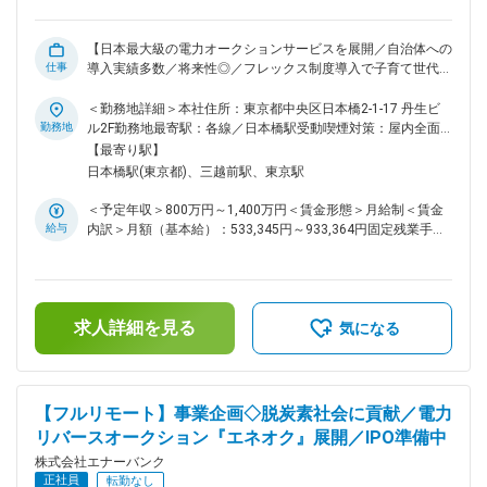
ンサルティング型支援 ■ポジションの魅力： ・官民連携によ
る電力調達を通じて、脱炭素／持続可能な社会の実現に貢献で
きます。 ・電力業界の構造課題に対し、営業戦略からアプロ
【日本最大級の電力オークションサービスを展開／自治体への
ーチできるポジションです。 ・成長中の主力事業と新規事
仕事
導入実績多数／将来性◎／フレックス制度導入で子育て世代活
業、両方の拡大に関われます。 ・事業と組織のスケールを支
躍中】 ■概要： ◇脱炭素が求められる流れの中で、自治体から
える仕組みづくりを主導できます。 ■オンボーディング： ・
採用されることで公平公正のブランディングのもと、プロダク
＜勤務地詳細＞本社住所：東京都中央区日本橋2-1-17 丹生ビ
入社後は、業界動向や自社プロダクトの提供価値について集中
ト・サービスのPMF完了に伴い事業がスケールしております。
勤務地
ル2F勤務地最寄駅：各線／日本橋駅受動喫煙対策：屋内全面
的なインプット期間を設けています。 ・既存プロジェクトへ
事業は急速にスケールし、現在はT2D3に沿った成長戦略の中
禁煙変更の範囲：会社の定める事業所（リモートワーク含む）
【最寄り駅】
の同席を通じてスムーズに業務にキャッチアップ可能です。
でIPO準備フェーズに突入しています。このスケーラビリティ
日本橋駅(東京都)、三越前駅、東京駅
・ご経験に応じて裁量の範囲やリード領域を調整しながら、段
の高いフェーズにおいて、経営と事業をつなぎ、オペレーショ
階的に独り立ちを支援します。 変更の範囲：会社の定める業
ン全体を統括する【COO（候補含む）】をお迎えしたいと考
＜予定年収＞800万円～1,400万円＜賃金形態＞月給制＜賃金
務
えています。 ◇COOに求めるのは、経営陣の一員として事業
給与
内訳＞月額（基本給）：533,345円～933,364円固定残業手当/
全体の指揮を執ること。経営層と密に連携しながら、事業・組
月：133,321円～233,302円（固定残業時間30時間0分/月）超
織を戦略的かつ実務レベルで推進し、スケールの確度を高める
過した時間外労働の残業手当は追加支給＜月給＞666,666円～
ミッションを担っていただきます。 ■ミッション： ◇脱炭素×
1,166,666円（一律手当を含む）＜昇給有無＞有＜残業手当＞
テクノロジー領域におけるBtoB SaaS／Marketplaceの事業運
有＜給与補足＞※現在年収を考慮しつつ、当社グレード制度を
営を、戦略から実行まで一気通貫で推進 ◇複数のプロダクトラ
求人詳細を見る
加味して決定します。■SO付与あり賃金はあくまでも目安の金
気になる
インをまたぐオペレーションの設計・改善 ◇IPO前後に向けた
額であり、選考を通じて上下する可能性があります。月給(月
事業成長と経営基盤の確立 ◇経営意思決定に必要なオペレーシ
額)は固定手当を含めた表記です。
ョン視点のインサイト提供 ■具体的な業務内容： ◇PL計画の責
任を持ち、事業計画達成のための戦略立案 ◇事業グロースのた
【フルリモート】事業企画◇脱炭素社会に貢献／電力
めのKPI策定・モニタリングと改善 ◇各事業部の戦略遂行サポ
リバースオークション『エネオク』展開／IPO準備中
ートおよび推進体制の構築 ◇セールス／PM／マーケティング
／カスタマーサクセス等の各部門横断オペレーション設計 ◇オ
株式会社エナーバンク
ペレーション課題の特定と改善PDCA（例：受発注フロー、レ
正社員
転勤なし