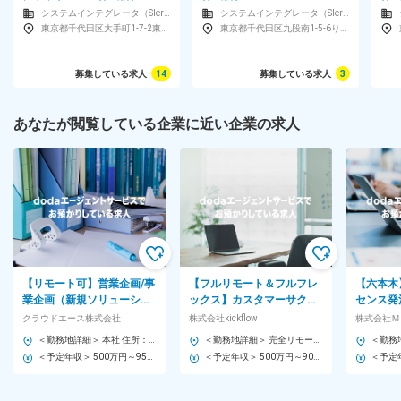
システムインテグレータ（SIer）
システムインテグレータ（SIer）
東京都千代田区大手町1-7-2東京サンケイビル26F
東京都千代田区九段南1-5-6りそな九段ビル5F-KSフロア
募集している求人
14
募集している求人
3
あなたが閲覧している企業に近い企業の求人
【リモート可】営業企画/事
【フルリモート＆フルフレ
【六本木
業企画（新規ソリューショ
ックス】カスタマーサクセ
センス発
ン推進）◆事業成長に直結
ス◆クラウドワークフロー
界シェア
クラウドエース株式会社
株式会社kickflow
株式会社Ｍ
するテーマを推進
サービス／大手顧客メイン
績好調◆
＜勤務地詳細＞ 本社 住所：東京都千代田区大手町1-7-2 東京サンケイビル26F 勤務地最寄駅：東京メトロ各線／大手町駅 受動喫煙対策：屋内全面禁煙 変更の範囲：会社の定める事業所（リモートワーク含む）
＜勤務地詳細＞ 完全リモートワーワーク 住所：東京都千代田区九段南1-5-6 りそな九段ビル5F-KSフロア 受動喫煙対策：屋内全面禁煙 変更の範囲：会社の定める事業所
＜予定年収＞ 500万円～950万円 ＜賃金形態＞ 月給制 ＜賃金内訳＞ 月額（基本給）：342,000円～585,000円 ＜月給＞ 342,000円～585,000円 ＜昇給有無＞ 有 ＜残業手当＞ 有 ＜給与補足＞ ※オファー金額は選考の過程で変更となる可能性あり ※別途、等級によって役職手当（10,000円～100,000円）支給あり ※年収は役職手当、残業20時間程度の見込みを含めた金額 賃金はあくまでも目安の金額であり、選考を通じて上下する可能性があります。 月給(月額)は固定手当を含めた表記です。
＜予定年収＞ 500万円～900万円 ＜賃金形態＞ 年俸制 ＜賃金内訳＞ 年額（基本給）：3,649,404円～6,573,324円 その他固定手当/月：3,910円～6,943円 固定残業手当/月：109,973円～195,280円（固定残業時間45時間0分/月） 超過した時間外労働の残業手当は追加支給 ＜月額＞ 418,000円～750,000円（12分割）（一律手当を含む） ＜昇給有無＞ 有 ＜残業手当＞ 有 ＜給与補足＞ ※固定深夜手当は月、8時間0分、3,910円～6,943円を支給 超過した分は追加支給 賃金はあくまでも目安の金額であり、選考を通じて上下する可能性があります。 月給(月額)は固定手当を含めた表記です。