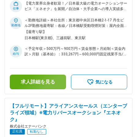
力調達は複雑で情報の非対称性が大きい領域ですが、エナーバ
【電力業界出身者歓迎！／日本最大級の電力オークションサー
ンクは透明性の高い情報提供や最適な意思決定支援を通じて、
仕事
ビス「エネオク」を展開／自治体・大手企業への導入実績多数
電力需要家の未来をサポートします。無駄なエネルギーが存在
／将来性◎／フレックス制度導入で子育て世代活躍中】 ■概
しない社会の実現を目指し、エネルギー業界のゲームチェンジ
要： 脱炭素社会の実現が求められる現代において、電力調達
＜勤務地詳細＞本社住所：東京都中央区日本橋2-1-17 丹生ビ
ャーとして事業を拡大しています。日々の仕事を通じて、自分
の最適化を目指す自治体が増加し、弊社『エネオク』の導入事
勤務地
ル2F勤務地最寄駅：各線／日本橋駅受動喫煙対策：屋内全面
たちの取り組みが社会や人々の生活にどのような影響を与えて
例も急拡大中です。さらに、自治体と民間企業が一体となって
禁煙変更の範囲：会社の定める事業所（リモートワーク含む）
【最寄り駅】
いるかを実感しながら、成長できる環境です。 変更の範囲：
電力共同調達に取り組むプロジェクトも次々と生まれていま
日本橋駅(東京都)、三越前駅、東京駅
会社の定める業務
す。こうした新たな動きをリードし、電力調達や共同プロジェ
クトの成功に貢献するマネージャーとして、ぜひご一緒いただ
＜予定年収＞500万円～900万円＜賃金形態＞月給制＜賃金内
ける方を探しています。 ■仕事内容： ・『エネオク』導入に
給与
訳＞月額（基本給）：333,267円～600,000円固定残業手当/
関するセールスやコンサルティング業務 ・新規民間企業の開
月：83,400円～150,000円（固定残業時間30時間0分/月）超
拓、既存顧客の継続的なフォローアップ ・プロジェクトに関
過した時間外労働の残業手当は追加支給＜月給＞416,667円～
わる多様なステークホルダーとの調整とコミュニケーション
750,000円（一律手当を含む）＜昇給有無＞有＜残業手当＞有
・社内のプロジェクトマネジメントチームやオペレーションチ
＜給与補足＞※現在年収を考慮しつつ、当社グレード制度を加
ームとの密な連携 ・セールスやプロジェクト推進に必要な各
求人詳細を見る
味して決定します。賃金はあくまでも目安の金額であり、選考
気になる
種資料の作成・ブラッシュアップ ・オペレーション業務の効
を通じて上下する可能性があります。月給(月額)は固定手当を
率化・自動化など、業務改善の推進 ■入社後のオンボーディン
含めた表記です。
グ ・入社時には、ご本人のキャリア希望と会社の期待をすり
合わせ、最適な役割や目標を設定します。 ・OJT形式で実務
【フルリモート】アライアンスセールス（エンタープ
をサポート。商談やプロジェクトへの同席からスタートし、段
ライズ領域）※電力リバースオークション『エネオ
階的に責任範囲を拡大いただきます。 ■仕事のやりがい ・ス
ク』
タートアップ初期のコアメンバーとして、事業拡大や組織づく
りを直接経験できるチャンスがあります。 ・電力業界のデジ
株式会社エナーバンク
タルトランスフォーメーションやスタートアップの成長を体感
正社員
転勤なし
しながら、社会にインパクトを与える仕事ができます。 ・自