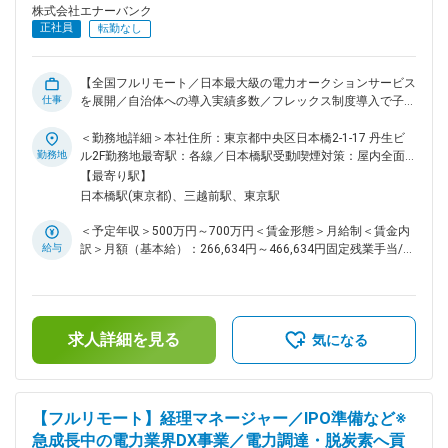
取り組んでいただきます。 ◇電力業界の知見を資料やメンバ
株式会社エナーバンク
ー、取締役からインプット。業界知見がなくとも、早期にキャ
正社員
転勤なし
ッチアップ、独り立ちができる体制をとっています。 ◇OJT
形式でフォローし、商談やプロジェクト同席からスタートしま
す。 ■募集背景： エネオクのPMFが完了し、自治体からの問合
【全国フルリモート／日本最大級の電力オークションサービス
せや導入が急増しており、また、自治体から民間企業との電力
仕事
を展開／自治体への導入実績多数／フレックス制度導入で子育
共同調達依頼も増えております。 自治体チームのメンバーが
て世代活躍中】 ■ポジション概要 日本最大級の電力オークシ
まだ10名に満たず、案件が急拡大しているため、新たな仲間
ョン『エネオク』の改善・機能追加の開発業務に取り組んでい
＜勤務地詳細＞本社住所：東京都中央区日本橋2-1-17 丹生ビ
をお迎えするべく募集となります。 変更の範囲：会社の定め
ただきます。また、今後プロダクト化が予定されている『エネ
勤務地
ル2F勤務地最寄駅：各線／日本橋駅受動喫煙対策：屋内全面
る業務
オク』以外のサービスの開発にも携わっていただきます。ご本
禁煙変更の範囲：会社の定める事業所（リモートワーク含む）
【最寄り駅】
人の適正や希望に応じて、フロントエンドもしくはバックエン
日本橋駅(東京都)、三越前駅、東京駅
ドどちらかの開発をお任せします。 ■業務内容 ＜バックエン
ド＞ ビジネスサイドとの要件定義 フロントエンドと連携した
＜予定年収＞500万円～700万円＜賃金形態＞月給制＜賃金内
API設計および開発（AWS Lambda x Node.js） データベース
給与
訳＞月額（基本給）：266,634円～466,634円固定残業手当/
設計（DynamoDBやMySQL） テストコードの実装（Jest） 障
月：66,700円～116,700円（固定残業時間30時間0分/月）超
害対応 ドキュメント整備 アーキテクチャー改善 ログの収集お
過した時間外労働の残業手当は追加支給＜月給＞333,334円～
よび分析 データ分析基盤(DWH)の設計、構築 ＜フロントエン
583,334円（一律手当を含む）＜昇給有無＞有＜残業手当＞有
ド＞ ビジネスサイドとの要件定義 画面情報設計、UI設計 フロ
＜給与補足＞※現在年収を考慮しつつ、当社グレード制度を加
ントエンド開発（Vue.js／今後Reactへの移行を検討中） 障害
求人詳細を見る
味して決定します。賃金はあくまでも目安の金額であり、選考
気になる
対応 ドキュメント整備 アーキテクチャー改善 ログの分析を通
を通じて上下する可能性があります。月給(月額)は固定手当を
じたUXの改善検討 ※社内ではSlack等で活発にコミュニケーシ
含めた表記です。
ョンを行っています。 ■入社後のサポート ・CTOとリードエ
ンジニアが独り立ちできるまで丁寧に業務フォローを行います
【フルリモート】経理マネージャー／IPO準備など※
（3カ月程度を想定）。 ・OJT形式でフォローし、軽めの開発
急成長中の電力業界DX事業／電力調達・脱炭素へ貢
から取り組んでいただけるようサポートします。 ・開発進捗