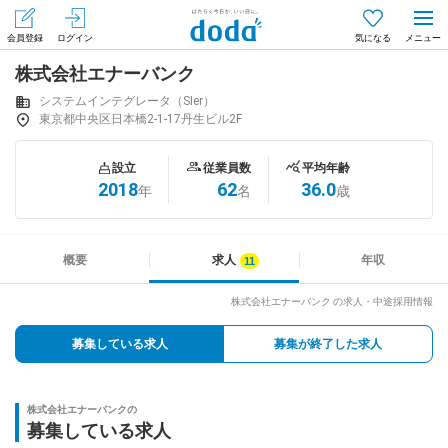
会員登録
ログイン
気になる
株式会社エナーバンク
メニュー
会員登録（無料）
ログイン
システムインテグレータ（SIer）
東京都中央区日本橋2-1-17丹生ビル2F
はじめてdodaをご利用される方へ
設立
従業員数
平均年齢
2018
62
36.0
年
名
歳
求人を探す
求人を紹介してもらう
概要
求人
年収
株式会社エナーバンク の求人・中途採用情報
知りたい・聞きたい
募集している求人
募集が終了した求人
イベント
株式会社エナーバンクの
専門サイト
募集している求人