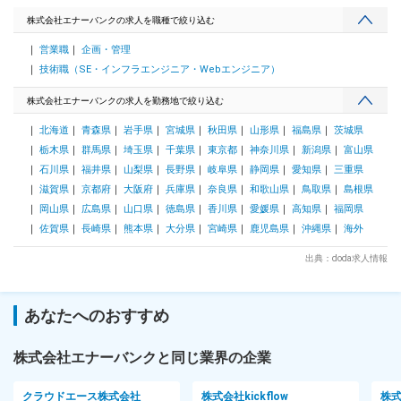
算期：6月 会計ソフト：マネーフォワード会計 ※出来るところ
からお任せいたしますので、ご安心ください。 ■組織体制 責
株式会社エナーバンクの求人を職種で絞り込む
任者１名、メンバー２名（うち１名パート社員） 日次会計業
営業職
企画・管理
務等はパート社員が担っており、責任者１名及び現場メンバー
１名にてIPO内部統制の仕組み作りを行っています。 責任者は
技術職（SE・インフラエンジニア・Webエンジニア）
人事責任者と兼任しているため、ご入社後ある程度慣れていた
だきましたら経理業務から離れる予定です。 ■当社について
株式会社エナーバンクの求人を勤務地で絞り込む
2018年創業以来、電力需要家目線でのエネルギー調達の最適
北海道
青森県
岩手県
宮城県
秋田県
山形県
福島県
茨城県
化を推進するスタートアップです。主力プロダクトである法人
向け電力リバースオークション『エネオク』をはじめ、環境価
栃木県
群馬県
埼玉県
千葉県
東京都
神奈川県
新潟県
富山県
値取引サービス『グリーンチケット』や、太陽光発電設備導入
石川県
福井県
山梨県
長野県
岐阜県
静岡県
愛知県
三重県
のシステム選定支援サービス『ソラレコ』を開発しています。
滋賀県
京都府
大阪府
兵庫県
奈良県
和歌山県
鳥取県
島根県
テクノロジーとコンサルティングを組み合わせた独自のソリュ
岡山県
広島県
山口県
徳島県
香川県
愛媛県
高知県
福岡県
ーション提供が特徴です。エネオクの取扱総額も900億円を突
破するほどの急成長を遂げています。 変更の範囲：会社の定
佐賀県
長崎県
熊本県
大分県
宮崎県
鹿児島県
沖縄県
海外
める業務
出典：doda求人情報
あなたへのおすすめ
株式会社エナーバンクと同じ業界の企業
クラウドエース株式会社
株式会社kickflow
株