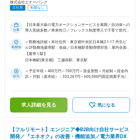
ィング： ・入社時に、ご希望と当社の期待値をすり合わせた
株式会社エナーバンク
うえで取り組んでいただきます。 ・電力業界の知見を資料や
正社員
転勤なし
メンバー、取締役からインプット。業界知見がなくとも、早期
にキャッチアップ、独り立ちができる体制をとっています。
・OJT形式でフォローし、必要に応じ商談やプロジェクト同
【日本最大級の電力オークションサービスを展開／自治体への
席も可能です。 ■やりがい： ・組織成長／IPO準備が同時に進
仕事
導入実績多数／将来性◎／フレックス制度導入で子育て世代活
行する中で、全社IT基盤の整備にゼロから関われます。 ・単
躍中】 ■概要： 日本最大級の電力オークション『エネオク』
なる運用にとどまらず、攻めのDXや業務変革もリードできま
の導入を促進するパートナーセールスを募集します。 脱炭素
＜勤務地詳細＞本社住所：東京都中央区日本橋2-1-17 丹生ビ
す。 ・経営層や他部門と近い距離で、意思決定や施策実行の
が求められる流れの中で、電力調達に当社のエネオクを採用い
勤務地
ル2F勤務地最寄駅：各線／日本橋駅受動喫煙対策：屋内全面
スピードが早いです。 ・将来的に情シス／IT管理部門の立ち
ただく自治体、民間企業様が急増しております。また、エネオ
禁煙変更の範囲：会社の定める事業所（リモートワーク含む）
【最寄り駅】
上げやマネジメントも視野に入ります。 変更の範囲：会社の
クを通じて、自治体と民間企業による共同調達プロジェクトも
日本橋駅(東京都)、三越前駅、東京駅
定める業務
増えております。 電力調達や共同調達プロジェクトを成功へ
導く代理店セールスに挑戦してみませんか。 ■具体的な業務内
＜予定年収＞400万円～700万円＜賃金形態＞月給制＜賃金内
容： ◇当社におけるパートナー戦略の立案～実行 ◇当社パート
給与
訳＞月額（基本給）：333,267円～600,000円固定残業手当/
ナーである金融機関等の代理店へのセールスサポート ◇当社パ
月：83,400円～150,000円（固定残業時間30時間0分/月）超
ートナー企業から信頼を獲得し、先方へ適切にフィードバッ
過した時間外労働の残業手当は追加支給＜月給＞416,667円～
ク、今後のアクションプランを一緒に構築 ◇自治体企業、民間
750,000円（一律手当を含む）＜昇給有無＞有＜残業手当＞有
企業の新規開拓 ◇顧客に電力状況を提示するための情報をヒア
＜給与補足＞※現在年収を考慮しつつ、当社グレード制度を加
リングし、資料化 ◇既存顧客、代理店へのフォロー ◇エネオク
求人詳細を見る
味して決定します。賃金はあくまでも目安の金額であり、選考
気になる
導入が決定した企業に対する、電力調達までのカスタマーサク
を通じて上下する可能性があります。月給(月額)は固定手当を
セス ◇社内PMチーム、オペレーションチームとの連携 ◇セー
含めた表記です。
ルスやプロジェクトに関わる各種資料作成 ◇ナレッジを体系化
し、チームスキルを平準化 ◇オペレーション各種の合理化、効
【フルリモート】エンジニア◆B2B向け自社サービス
率化 ◇新規自治体の開拓、既存顧客のフォローアップ ■オンボ
開発／『エネオク』の改善・機能追加／電力業界DX
ーディング： ◇入社時に、ご希望と弊社の期待値をすり合わせ