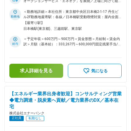
仕事
オークションサービス「エネオク」を展開／上場に向けて組織
体制強化中／電力業界未経験者多数活躍中！ ■採用背景： エ
ネオクのPMFが完了し、自治体からの問合せや導入が急増して
＜勤務地詳細＞本社住所：東京都中央区日本橋2-1-17 丹生ビ
おり、また、自治体から民間企業との電力共同調達依頼も増え
勤務地
ル2F勤務地最寄駅：各線／日本橋駅受動喫煙対策：屋内全面
ております。 案件が拡大しているため、新たな仲間をお迎え
禁煙変更の範囲：会社の定める事業所（リモートワーク含む）
【最寄り駅】
するべく募集となります。 ■仕事内容： ・セールスチームの
日本橋駅(東京都)、三越前駅、東京駅
営業戦略・戦術立案の立案～進捗管理 ・メンバーマネジメン
トとチームでの成果にコミット ・民間企業へのエネオク導入
＜予定年収＞600万円～900万円＜賃金形態＞月給制＜賃金内
セールス、コンサルティング ・新規民間企業の開拓、既存顧
給与
訳＞月額（基本給）：333,267円～600,000円固定残業手当/
客のフォローアップ ・セールスストーリーの構築（サービス
月：83,400円～150,000円（固定残業時間30時間0分/月）超
の価値、意味など） ・プロジェクトに関わるステークホルダ
過した時間外労働の残業手当は追加支給＜月給＞416,667円～
ーとの調整 ・エネオク導入が決定した自治体に対する、電力
750,000円（一律手当を含む）＜昇給有無＞有＜残業手当＞有
調達までのカスタマーサクセス ■入社後のオンボーディング
＜給与補足＞※現在年収を考慮しつつ、当社グレード制度を加
・入社時に、ご希望と弊社の期待値をすり合わせ取り組んでい
求人詳細を見る
味して決定します。賃金はあくまでも目安の金額であり、選考
気になる
ただきます。 ・電力業界の知見を資料やメンバー、取締役か
を通じて上下する可能性があります。月給(月額)は固定手当を
らインプット。 （業界知見がなくとも、早期にキャチアッ
含めた表記です。
プ、独り立ちができる体制をとっています） ・OJT形式でフ
ォローし、商談やプロジェクト同席からスタート。 ■仕事のや
【エネルギー業界出身者歓迎】コンサルティング営業
りがい ・スタートアップ初期のコアメンバーとして、事業推
◆電力調達・脱炭素へ貢献／電力業界のDX／基本在
進、組織作りを経験することができます。 ・電力業界のDXや
宅
スタートアップの成長を自分ごととして体験できます。自治体
で採用されると紙面で大きく扱われることが多く、自分の仕事
株式会社エナーバンク
がどう役に立っているのか？実感値を得ながら仕事を進めるこ
正社員
転勤なし
とができます。 ・原則フルリモートなので、1日24時間の自分
の時間を自分らしく使うことができます。 ■当社の役割： 電