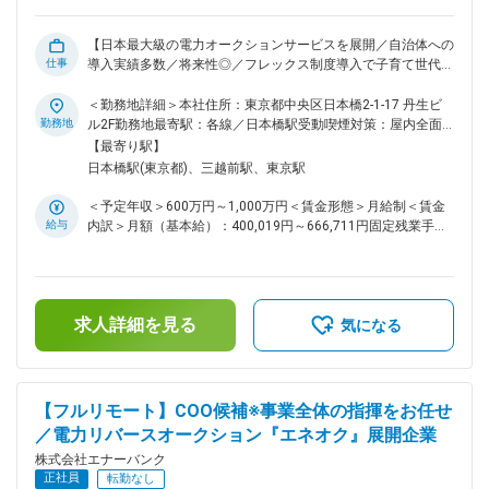
体の開拓と関係性構築 ◇プロジェクト進行における社内外ステ
ークホルダー調整 ◇エネオク導入後の電力調達完了までの伴走
支援（カスタマーサクセス） ◇提案資料／事業スキーム設計資
【日本最大級の電力オークションサービスを展開／自治体への
料の作成 ◇ナレッジの体系化と組織への展開 ◇セールスチーム
仕事
導入実績多数／将来性◎／フレックス制度導入で子育て世代活
のKPI設計～管理～事業目標へのコミット ■オンボーディン
躍中】 ■概要： 脱炭素社会の加速とともに、当社が展開する
グ： ◇入社後は、業界動向や自社プロダクトの提供価値につい
電力リバースオークション『エネオク』は、自治体・大手民間
＜勤務地詳細＞本社住所：東京都中央区日本橋2-1-17 丹生ビ
て集中的なインプット期間を設けています。 ◇既存プロジェク
企業からの導入が急増。特に、自治体と民間企業による「共同
勤務地
ル2F勤務地最寄駅：各線／日本橋駅受動喫煙対策：屋内全面
トへの同席を通じてスムーズに業務にキャッチアップ可能で
電力調達」のニーズが高まり、プロジェクト数が急拡大してい
禁煙変更の範囲：会社の定める事業所（リモートワーク含む）
【最寄り駅】
す。 ◇ご経験に応じて裁量の範囲やリード領域を調整しなが
ます。 現在、自治体との共同調達や大手民間企業の導入が急
日本橋駅(東京都)、三越前駅、東京駅
ら、段階的に独り立ちを支援します。 変更の範囲：会社の定
増する中、電力業界での実務経験を活かし、営業戦略と組織づ
める業務
くりの両輪をリードできる方を募集します。 これまでに法人
＜予定年収＞600万円～1,000万円＜賃金形態＞月給制＜賃金
向け電力販売、電力入札の応札対応、自治体・大手法人への提
給与
内訳＞月額（基本給）：400,019円～666,711円固定残業手当/
案営業、需給管理や契約管理と連動した営業活動などを経験さ
月：99,981円～166,622円（固定残業時間30時間0分/月）超
れてきた方であれば、すぐにご活躍いただける環境です。 ■具
過した時間外労働の残業手当は追加支給＜月給＞500,000円～
体的な業務内容： 【営業および組織マネジメント】 ・セール
833,333円（一律手当を含む）＜昇給有無＞有＜残業手当＞有
スチームの営業戦略立案～実行～進捗管理 ・セールスチーム
＜給与補足＞※現在年収を考慮しつつ、当社グレード制度を加
のKPI設計～管理～事業目標へのコミット ・組織設計／チーム
求人詳細を見る
味して決定します。賃金はあくまでも目安の金額であり、選考
気になる
マネジメント（メンバー育成／ナレッジ共有体制の構築） ・
を通じて上下する可能性があります。月給(月額)は固定手当を
民間企業／自治体／官公庁への新規開拓営業、提案活動 ・複
含めた表記です。
数部署と連携した案件推進（PM／カスタマーサクセス／オペ
レーションとの連携） 【顧客折衝・導入支援】 ・電力調達プ
【フルリモート】COO候補※事業全体の指揮をお任せ
ロセスの構造理解を前提とした課題ヒアリングと提案設計 ・
／電力リバースオークション『エネオク』展開企業
契約／価格／リスク／供給体制など多面的な条件整理と社内外
調整 ・大手法人や行政が関わるコンソーシアム／共同調達案
株式会社エナーバンク
件のマネジメント ・入札支援／価格分析／調達戦略立案のコ
正社員
転勤なし