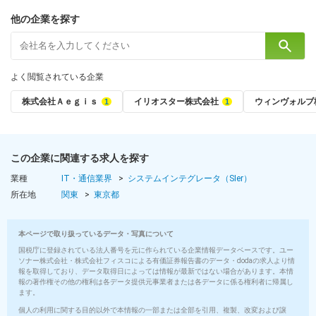
他の企業を探す
よく閲覧されている企業
株式会社Ａｅｇｉｓ
イリオスター株式会社
ウィンヴォルブ
この企業に関連する求人を探す
業種
IT・通信業界
システムインテグレータ（SIer）
所在地
関東
東京都
本ページで取り扱っているデータ・写真について
国税庁に登録されている法人番号を元に作られている企業情報データベースです。ユー
ソナー株式会社・株式会社フィスコによる有価証券報告書のデータ・dodaの求人より情
報を取得しており、データ取得日によっては情報が最新ではない場合があります。本情
報の著作権その他の権利は各データ提供元事業者または各データに係る権利者に帰属し
ます。
個人の利用に関する目的以外で本情報の一部または全部を引用、複製、改変および譲