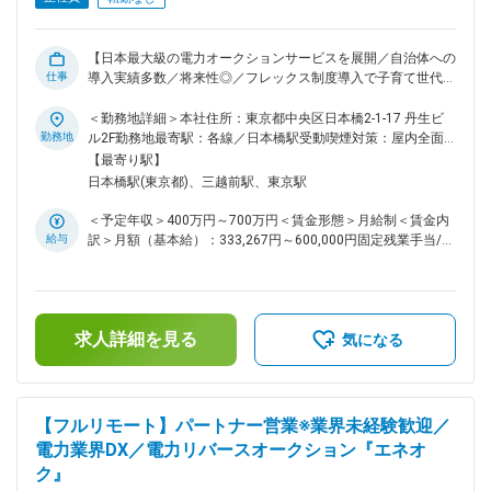
業戦略×プロダクト設計の両面に深く関われる希少なポジショ
ンです。 ◇エンジニアやデザイナーと日常的に連携しながら、
機能開発を主導します。 ◇脱炭素という社会性の高いテーマ
【日本最大級の電力オークションサービスを展開／自治体への
で、大規模な社会インフラを動かす実感があります。 ◇PMF済
仕事
導入実績多数／将来性◎／フレックス制度導入で子育て世代活
プロダクト×成長フェーズのスピード感のある環境です。 ■歓
躍中】 ■概要： 当社は、PMFを果たした日本最大級の電力オー
迎条件： 別途記載の必須条件に併せ、以下経験等をお持ちの
クション「エネオク」を中心に、脱炭素・電力DX領域で複数
＜勤務地詳細＞本社住所：東京都中央区日本橋2-1-17 丹生ビ
方は歓迎です。 ◇電力、エネルギー業界に関する知見や業界ネ
のプロダクトを展開。シリーズBの資金調達を終え、事業・組
勤務地
ル2F勤務地最寄駅：各線／日本橋駅受動喫煙対策：屋内全面
ットワーク ◇データドリブンな改善提案、KPI設計の経験
織ともに急拡大中、IPO準備に入りつつあります。 本ポジショ
禁煙変更の範囲：会社の定める事業所（リモートワーク含む）
【最寄り駅】
◇SaaSやBtoB/BtoGプロダクトにおけるプロダクトグロース経
ンでは、全社の業務基盤を支えるコーポレートIT／情シス領域
日本橋駅(東京都)、三越前駅、東京駅
験 ◇ユーザーリサーチ、ユーザーインタビューの設計経験 変
のリードとして、社内インフラの整備、ツール運用、業務効率
更の範囲：会社の定める業務
化だけでなく、IPO準備に向けたIT統制・セキュリティ対策な
＜予定年収＞400万円～700万円＜賃金形態＞月給制＜賃金内
ど、今後の成長に不可欠な基盤づくりに取り組んでいただきま
給与
訳＞月額（基本給）：333,267円～600,000円固定残業手当/
す。 ■具体的な業務内容： これまでのご経験や適性も踏まえ
月：83,400円～150,000円（固定残業時間30時間0分/月）超
て段階的に関わる範囲を広げていただきます。 ▼運用・整備
過した時間外労働の残業手当は追加支給＜月給＞416,667円～
・SharePoint／Slack／Notion等のツール類の最適化と管理 ・
750,000円（一律手当を含む）＜昇給有無＞有＜残業手当＞有
PC／ライセンス／アカウントなどのIT資産管理 ・社内ネット
＜給与補足＞※現在年収を考慮しつつ、当社グレード制度を加
ワーク／セキュリティ環境の構築／運用 ・社内ヘルプデスク
求人詳細を見る
味して決定します。■SO付与あり賃金はあくまでも目安の金額
気になる
（問い合わせ対応） ▼企画・推進・改善 ・全社横断のITロー
であり、選考を通じて上下する可能性があります。月給(月額)
ドマップ策定と推進 ・RPAや生成AI等の利活用による業務効率
は固定手当を含めた表記です。
化 ・社内業務フローのIT化／DX推進 ・社内ポータルや情報共
有基盤の整備・運用 ▼IPO準備に関連する付帯業務 ・情報セ
【フルリモート】パートナー営業※業界未経験歓迎／
キュリティポリシーやルール・規程の整備 ・IT統制（J-
電力業界DX／電力リバースオークション『エネオ
SOX）に関する体制構築／ドキュメント整備 ・システムアク
ク』
セス／ログ管理など監査対応に向けた基盤づくり ■オンボーデ