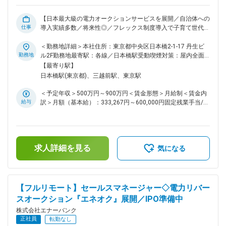
治体導入事例やプロジェクト成果がメディアで大きく取り上げ
られることも多く、自身の仕事の社会的意義を実感できます。
【日本最大級の電力オークションサービスを展開／自治体への
・原則フルリモート勤務により、時間や場所にとらわれず、自
仕事
導入実績多数／将来性◎／フレックス制度導入で子育て世代活
分らしい働き方を実現可能です。 ■当社について 主力プロダ
躍中】 ■概要： 当社は、日本最大級の法人向け電力リバース
クトである法人向け電力リバースオークション『エネオク』を
オークション『エネオク』を武器に、官公庁やエンタープライ
＜勤務地詳細＞本社住所：東京都中央区日本橋2-1-17 丹生ビ
はじめ、環境価値取引サービス『グリーンチケット』や、太陽
ズ企業との共同電力調達を推進し、エネルギー調達の常識を塗
勤務地
ル2F勤務地最寄駅：各線／日本橋駅受動喫煙対策：屋内全面
光発電設備導入のシステム選定支援サービス『ソラレコ』を開
り替えています。 このポジションは、単なる販売ではなく
禁煙変更の範囲：会社の定める事業所（リモートワーク含む）
【最寄り駅】
発しています。 エネオクの取扱総額も800億円を突破するほど
「産業構造を変えるためのパートナーシップをデザインする」
日本橋駅(東京都)、三越前駅、東京駅
の急成長を遂げています。 変更の範囲：会社の定める業務
役割。経営戦略の視点から提携スキームを構築し、社会インフ
ラ領域の変革を牽引します。 ■採用背景： エネオクはすでに
＜予定年収＞500万円～900万円＜賃金形態＞月給制＜賃金内
PMF（プロダクトマーケットフィット）を達成し、全国の自治
給与
訳＞月額（基本給）：333,267円～600,000円固定残業手当/
体・大手企業からの導入依頼が急増中。特に自治体と民間企業
月：83,400円～150,000円（固定残業時間30時間0分/月）超
による共同電力調達の案件が拡大しており、事業推進力の強化
過した時間外労働の残業手当は追加支給＜月給＞416,667円～
が急務です。 戦略レベルでパートナーシップを構築できる新
750,000円（一律手当を含む）＜昇給有無＞有＜残業手当＞有
たな仲間を求めています。 ■ミッション： ◇官公庁／大企業／
＜給与補足＞※現在年収を考慮しつつ、当社グレード制度を加
金融機関など、社会インフラの要となる組織との戦略的アライ
求人詳細を見る
味して決定します。賃金はあくまでも目安の金額であり、選考
気になる
アンス構築 ◇共同調達／共同事業モデルの企画／条件設計／合
を通じて上下する可能性があります。月給(月額)は固定手当を
意形成 ◇経営層／意思決定層との直接交渉による長期的な協業
含めた表記です。
基盤の確立 ◇パートナー企業の事業成長を支える戦略設計と伴
走 ◇営業戦略立案／実行／進捗管理／事業目標達成 ■具体的な
【フルリモート】セールスマネージャー◇電力リバー
業務内容： ◇官公庁／大手民間企業／金融機関など戦略パート
スオークション『エネオク』展開／IPO準備中
ナーとの関係構築・深耕 ◇共同調達／共同事業に向けた提携ス
キームの企画／条件交渉 ◇パートナー企業の提案活動を支援
株式会社エナーバンク
し、現場フィードバックを戦略に反映 ◇新規パートナー／自治
正社員
転勤なし