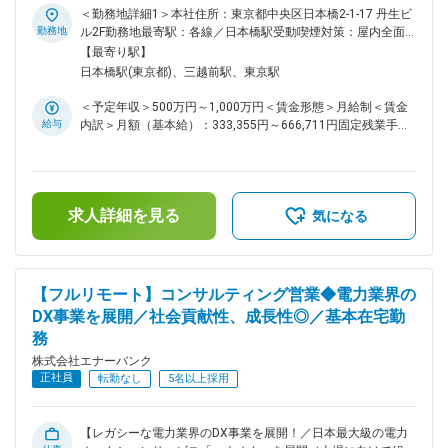
経てIPOに向けてスケールフェーズに突入する今、事業を支え
＜勤務地詳細1＞本社住所：東京都中央区日本橋2-1-17 丹生ビ
るデータ基盤の重要性はますます高まっています。 急速に拡
勤務地
ル2F勤務地最寄駅：各線／日本橋駅受動喫煙対策：屋内全面
大するビジネスの中で、データを正確に扱い、プロダクトの品
禁煙＜勤務地詳細2＞シェアオフィス（青山一丁目）住所：東
【最寄り駅】
質を維持・向上させることは、会社の成長を支える上で欠かせ
京都 受動喫煙対策：屋内全面禁煙＜勤務地詳細3＞シェアオフ
日本橋駅(東京都)、三越前駅、東京駅
ない役割です。 正確性と信頼性を担い、社内のデータ活用と
ィス（虎ノ門）住所：東京都 受動喫煙対策：屋内全面禁煙変
プロダクトの品質維持を根底から支える【データ運用担当】を
更の範囲：会社の定める事業所（リモートワーク含む）
＜予定年収＞500万円～1,000万円＜賃金形態＞月給制＜賃金
募集します。 【具体的な業務内容】 ■データベース構築・管
給与
内訳＞月額（基本給）：333,355円～666,711円固定残業手当/
理 ・社内データベースの構築・メンテナンス ・データの品質
月：83,311円～166,622円（固定残業時間30時間0分/月）超
管理・整合性確認 ・業務要件に応じたデータ整備・改善 ■デ
過した時間外労働の残業手当は追加支給＜月給＞416,666円～
ータ抽出・加工 ・SQLを用いたデータの抽出・集計 ・業務目
833,333円（一律手当を含む）＜昇給有無＞有＜残業手当＞有
的に応じたデータの加工・成形 ・抽出結果の確認・品質チェ
＜給与補足＞・現在年収を考慮しつつ、弊社グレード制度を加
ック ■システム検証 ・各種システムの動作確認・検証 ・テス
求人詳細を見る
味して決定・SO付与あり賃金はあくまでも目安の金額であ
気になる
ト仕様に基づく検証結果の記録・報告 ・不具合の発見・内容
り、選考を通じて上下する可能性があります。月給(月額)は固
の整理・関係者への共有 【ポジションの魅力】 ・正確性・信
定手当を含めた表記です。
頼性が求められる重要なポジションとして、大きな裁量を持っ
て働けます ・会社の成長フェーズに、事業の根幹を支えるポ
【フルリモート】コンサルティング営業◆電力業界の
ジションで参画できます ・データ整備から品質検証まで、デ
DX事業を展開／社会貢献性、成長性◎／基本在宅勤
ータに関わる多様な業務を横断的に経験できます ・希少性の
務
高まるエネルギーテック領域の専門知識を実務を通じて習得で
きます ・フルリモート×フレックスで、柔軟な働き方が可能で
株式会社エナーバンク
す 変更の範囲：会社の定める業務
正社員
転勤なし
5名以上採用
【レガシーな電力業界のDX事業を展開！／日本最大級の電力