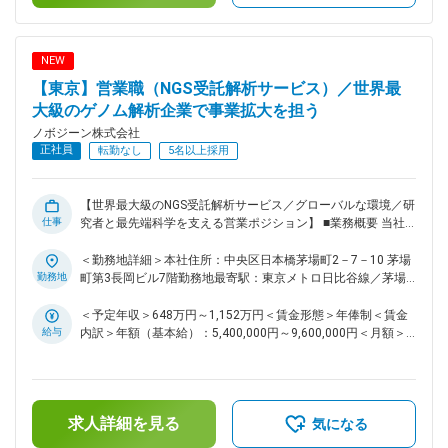
定手当を含めた表記です。
ネススキルの双方を磨ける環境です。 ■扱うサービス 全ゲノ
ム・エクソーム・トランスクリプトーム・エピゲノム・メタゲ
ノム解析等、Illumina・PacBio等の最新プラットフォームを活
NEW
用した多様なNGS受託解析。 ■組織構成 日本法人は営業7名・
【東京】営業職（NGS受託解析サービス）／世界最
全体16名の少数精鋭チーム。海外約2,300名のグローバル組織
と連携しながら業務を推進。 ■業務の魅力 世界最大級の解析
大級のゲノム解析企業で事業拡大を担う
基盤を活用し、国内外の最先端研究に直接貢献。語学力を活か
ノボジーン株式会社
しグローバルな視点での活躍も可能です。 ■教育体制 入社後
正社員
転勤なし
5名以上採用
は製品や技術の研修を充実させ、OJTやグローバルチームと
の協働で専門性を高められる環境です。 ■就業環境 フラット
で裁量の大きい組織風土。営業・技術・管理部門が密接に連携
【世界最大級のNGS受託解析サービス／グローバルな環境／研
し、インセンティブ制度も整っています。 ■想定されるキャリ
仕事
究者と最先端科学を支える営業ポジション】 ■業務概要 当社
アパス 技術スペシャリストから営業・マーケティング・海外
のアカウントマネージャーとして、次世代シーケンス（NGS）
拠点等への多様なキャリアパスが広がります。 ■企業の特徴/
受託解析サービスの提案営業を担当いただきます。国内の大
＜勤務地詳細＞本社住所：中央区日本橋茅場町2－7－10 茅場
魅力 世界最大級のNGS解析企業として圧倒的なスケールと実
学・研究機関・製薬企業・バイオベンチャーなど、最先端の研
勤務地
町第3長岡ビル7階勤務地最寄駅：東京メトロ日比谷線／茅場
績を持ち、国内外の研究機関と連携し最先端研究を支え続けて
究現場と直接関わりながら、売上最大化と顧客満足度向上をミ
町駅受動喫煙対策：敷地内全面禁煙変更の範囲：会社の定める
います。 変更の範囲：会社の定める業務
ッションとします。 ■業務詳細 ・担当エリアにおける営業活
事業所（リモートワーク含む）
＜予定年収＞648万円～1,152万円＜賃金形態＞年俸制＜賃金
動全般（既存顧客・新規顧客・代理店対応） ・的確な週次売
給与
内訳＞年額（基本給）：5,400,000円～9,600,000円＜月額＞
上予測の作成と上長への報告 ・前年実績を超えるための営業
450,000円～800,000円（12分割）＜昇給有無＞有＜残業手当
戦略の企画・実行 ・市場・競合分析と情報共有 ・重要顧客
＞有＜給与補足＞・条件はご経験を踏まえて決定いたしま
（大学・研究室等）の意思決定層との関係構築・維持 ・新規
す。・上記金額はインセンティブ（基本年俸の20％程度、会
ビジネス機会の発掘とターゲット分解（短中長期施策立案）
社業績や個人の成長率に連動）を加えた金額です。賃金はあく
求人詳細を見る
・既存顧客へのアップセル・クロスセル提案 ・製品デモやプ
までも目安の金額であり、選考を通じて上下する可能性があり
気になる
レゼンテーションの実施 ・社内の技術・マーケ・物流部門と
ます。月給(月額)は固定手当を含めた表記です。