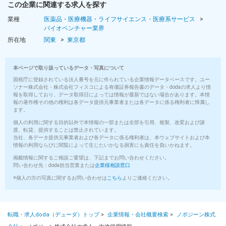
この企業に関連する求人を探す
業種
医薬品・医療機器・ライフサイエンス・医療系サービス
バイオベンチャー業界
所在地
関東
東京都
本ページで取り扱っているデータ・写真について
国税庁に登録されている法人番号を元に作られている企業情報データベースです。ユー
ソナー株式会社・株式会社フィスコによる有価証券報告書のデータ・dodaの求人より情
報を取得しており、データ取得日によっては情報が最新ではない場合があります。本情
報の著作権その他の権利は各データ提供元事業者または各データに係る権利者に帰属し
ます。
個人の利用に関する目的以外で本情報の一部または全部を引用、複製、改変および譲
渡、転貸、提供することは禁止されています。
当社、各データ提供元事業者および各データに係る権利者は、本ウェブサイトおよび本
情報の利用ならびに閲覧によって生じたいかなる損害にも責任を負いかねます。
掲載情報に関するご相談ご要望は、下記までお問い合わせください。
問い合わせ先：doda担当営業または
企業様相談窓口
※個人の方の写真に関するお問い合わせは
こちら
よりご連絡ください。
転職・求人doda（デューダ）トップ
>
企業情報・会社概要検索
>
ノボジーン株式