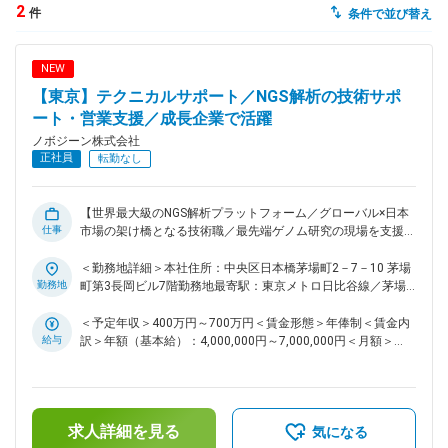
2
件
条件で並び替え
dodaチャットサポート
対応時間：10:00～22:00(日曜・年末年始を除く)
NEW
自動案内は24時間365日対応
転職の「モヤモヤ」、一人で悩まず
【東京】テクニカルサポート／NGS解析の技術サポ
気軽に相談してみませんか？
ート・営業支援／成長企業で活躍
dodaの使い方は？
ノボジーン株式会社
今の仕事を続けるべき？
正社員
転勤なし
【世界最大級のNGS解析プラットフォーム／グローバル×日本
仕事
市場の架け橋となる技術職／最先端ゲノム研究の現場を支援】
ヘルプ
サイトマップ
■業務概要 当社が展開する次世代シーケンシング（NGS）受託
解析サービスのテクニカルサポートとして、営業チームや顧客
＜勤務地詳細＞本社住所：中央区日本橋茅場町2－7－10 茅場
に対し高品質な技術サポートや提案活動を行い、国内外の研究
勤務地
町第3長岡ビル7階勤務地最寄駅：東京メトロ日比谷線／茅場
機関や企業の最先端研究を支援します。主に大学・製薬企業・
町駅受動喫煙対策：敷地内全面禁煙変更の範囲：会社の定める
バイオベンチャー等への製品デモや技術説明、問い合わせ対
事業所（リモートワーク含む）
＜予定年収＞400万円～700万円＜賃金形態＞年俸制＜賃金内
応、ソリューション提案などを通じて営業活動と研究現場の橋
給与
訳＞年額（基本給）：4,000,000円～7,000,000円＜月額＞
渡し役を担います。 ■業務詳細 ・サンプル受付前評価、技術
333,333円～583,333円（12分割）＜昇給有無＞有＜残業手当
的提案 ・サンプル情報の確認、見積作成等のシステム業務 ・
＞有＜給与補足＞・これまでのご経歴を踏まえて、条件は決定
営業と連携した製品紹介・技術説明・コンサルテーション ・
します。・インセンティブは基本年俸の20％を支給（会社業
グローバル製品チームと連携し、顧客ニーズに基づいた最適な
績や個人の成長率に連動）賃金はあくまでも目安の金額であ
求人詳細を見る
解析ソリューションの提案 ・学会・展示会での技術交流 ※営
り、選考を通じて上下する可能性があります。月給(月額)は固
気になる
業プロセスの技術的な司令塔として活躍。理系的専門性とビジ