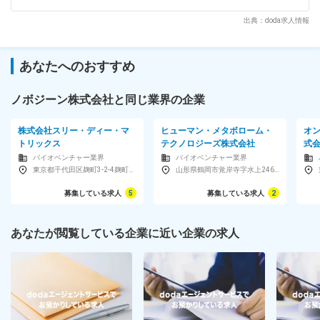
連携し受注から納品まで一貫フォロー ・Salesforceへの営業活
動・顧客情報等の正確な入力・管理 ・会社の営業目標・KPIの
出典：doda求人情報
達成に向けた行動 ■扱うサービス ゲノム・エクソーム・トラ
ンスクリプトーム・エピゲノム・メタゲノム解析等、多様な
NGS受託解析サービスをグローバル水準で展開。 ■組織構成 営
あなたへのおすすめ
業7名を含む少数精鋭組織。グローバル連携や大学・研究機関
ネットワークも強み。 ■業務の魅力 世界最先端のゲノム解析
に携わり、研究者の課題解決や社会課題の解決に直接貢献でき
ノボジーン株式会社と同じ業界の企業
ます。営業活動を通じて、医療・がん研究・農業・環境など幅
広い領域の発展を支えます。 ■教育体制 OJTや先輩同行によ
株式会社スリー・ディー・マ
ヒューマン・メタボローム・
オ
る実践型教育、社内外研修を組み合わせ、NGSや営業の専門性
トリックス
テクノロジーズ株式会社
式
を段階的に習得可能です。 ■就業環境 グローバルな風土と裁
バイオベンチャー業界
バイオベンチャー業界
量ある働き方。繁忙期のサポート体制も整えています。 ■想定
東京都千代田区麹町3-2-4麹町HFビル7F
山形県鶴岡市覚岸寺字水上246-2
されるキャリアパス 成長市場で専門性とビジネススキルを磨
き、営業リーダーやグローバルポジションへのステップアップ
募集している求人
5
募集している求人
2
も可能です。 ■企業の特徴/魅力 圧倒的なスケールと高い技術
力を背景に、日本・世界の最先端研究を支える社会的意義の高
いポジションです。 変更の範囲：会社の定める業務
あなたが閲覧している企業に近い企業の求人