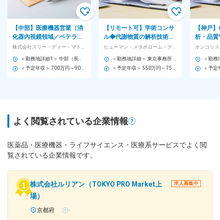
【中部】医療機器営業（消
【リモート可】学術コンサ
【神戸】
化器内視鏡領域／ベテラン
ル◆代謝物質の解析技術を
析・品質
歓迎）◆直行直帰可・立ち
活用／年休125日／スタン
造〉がん
株式会社スリー・ディー・マトリックス
ヒューマン・メタボローム・テクノロジーズ株式会社
合いなし／東証グロース上
ダード上場◆
学」に立
＜勤務地詳細1＞ 中部（長野除く） 住所：中部エリア（山梨県、静岡県、愛知県、岐阜県、三重県）をご担当いただきます。 受動喫煙対策：屋内全面禁煙 ＜勤務地詳細2＞ 本社 住所：東京都千代田区麹町3-2-4 麹町HFビル7F 受動喫煙対策：屋内全面禁煙 変更の範囲：会社の定める事業所（リモートワーク含む）
＜勤務地詳細＞ 東京事務所 住所：東京都中央区新川2‐9‐6 シュテルン中央ビル5階 勤務地最寄駅：東京メトロ日比谷線／八丁堀駅 受動喫煙対策：屋内全面禁煙 変更の範囲：会社の定める事業所
場
＜予定年収＞ 700万円～900万円 ＜賃金形態＞ 月給制 特記事項なし ＜賃金内訳＞ 月額（基本給）：472,000円～608,000円 固定残業手当/月：111,000円～142,000円（固定残業時間30時間0分/月） 超過した時間外労働の残業手当は追加支給 ＜月給＞ 583,000円～750,000円（一律手当を含む） ＜昇給有無＞ 有 ＜残業手当＞ 有 ＜給与補足＞ ※スキルやご経験を考慮し決定します。 ■昇給：有 賃金はあくまでも目安の金額であり、選考を通じて上下する可能性があります。 月給(月額)は固定手当を含めた表記です。
＜予定年収＞ 550万円～750万円 ＜賃金形態＞ 月給制 ＜賃金内訳＞ 月額（基本給）：285,000円～400,000円 その他固定手当/月：30,000円 ＜月給＞ 315,000円～430,000円 ＜昇給有無＞ 有 ＜残業手当＞ 有 ＜給与補足＞ ※給与詳細は、経験・能力等を踏まえて決定します。 ■基本賞与：年2回 ■業績連動賞与：年1回 ■地域手当：3万円（東京勤務） 賃金はあくまでも目安の金額であり、選考を通じて上下する可能性があります。 月給(月額)は固定手当を含めた表記です。
よく閲覧されている企業情報
医薬品・医療機器・ライフサイエンス・医療系サービスでよく閲
覧されている企業情報です。
株式会社ルリアン（TOKYO PRO Market上
求人募集中
場）
京都府
-