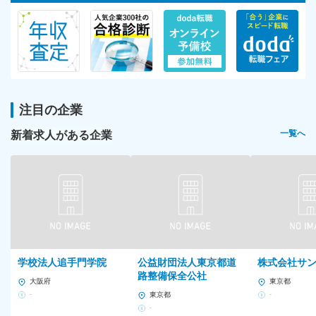
注目の企業
新着求人がある企業
一覧へ
学校法人追手門学院
公益財団法人東京都道
株式会社サ
路整備保全公社
大阪府
東京都
-
東京都
-
-