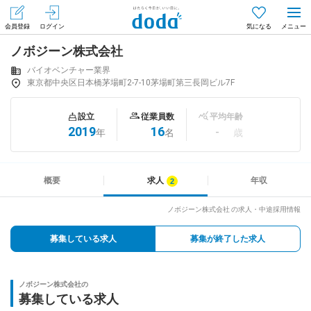
会員登録
ログイン
気になる
ノボジーン株式会社
メニュー
会員登録（無料）
ログイン
バイオベンチャー業界
東京都中央区日本橋茅場町2-7-10茅場町第三長岡ビル7F
はじめてdodaをご利用される方へ
設立
従業員数
平均年齢
2019
16
-
年
名
歳
求人を探す
求人を紹介してもらう
概要
求人
年収
ノボジーン株式会社 の求人・中途採用情報
知りたい・聞きたい
募集している求人
募集が終了した求人
イベント
ノボジーン株式会社の
専門サイト
募集している求人