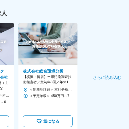
求人
ク
株式会社総合環境分析
会社
【横浜・鴨居】土壌汚染調査技
さらに読み込む
術担当者／賞与年3回／年休124
析（主
日／3～5日間連続リフレッシュ
Pなど
＜勤務地詳細＞ 本社分析センター 住所：神奈川県横浜市緑区鴨居1-13-2 勤務地最寄駅：JR横浜線／鴨居駅 受動喫煙対策：敷地内喫煙可能場所あり
休暇
間休日
＜勤務地詳細＞ 本社 住所：神奈川県横浜市金沢区幸浦2-1-13 eurofinsビル 勤務地最寄駅：金沢シーサイドライン線／並木中央駅・幸浦駅 受動喫煙対策：屋内全面禁煙 変更の範囲：会社の定める事業所
＜予定年収＞ 450万円～700万円 ＜賃金形態＞ 月給制 ＜賃金内訳＞ 月額（基本給）：210,000円～295,500円 その他固定手当/月：69,100円～211,000円 ＜月給＞ 279,100円～506,500円 ＜昇給有無＞ 有 ＜残業手当＞ 有 ＜給与補足＞ ■賞与：年2～3回（12月、6月+業績に応じて決算賞与あり／過去最高実績30万円） ■昇給：年1回※業績・実績により ■資格手当：福利厚生欄参照 ■モデル年収： 年収 650万円（経験20年+土壌汚染調査技術管理者資格保有者） 賃金はあくまでも目安の金額であり、選考を通じて上下する可能性があります。 月給(月額)は固定手当を含めた表記です。
＜予定年収＞ 475万円～635万円 ＜賃金形態＞ 月給制 補足事項なし ＜賃金内訳＞ 月額（基本給）：300,000円～400,000円 ＜月給＞ 300,000円～400,000円 ＜昇給有無＞ 有 ＜残業手当＞ 有 ＜給与補足＞ ※予定年収は目安。選考を通じて上下する可能性あり ■賞与年1回■昇給年1回 ■残業手当：全額支給（1分単位） 賃金はあくまでも目安の金額であり、選考を通じて上下する可能性があります。 月給(月額)は固定手当を含めた表記です。
気になる