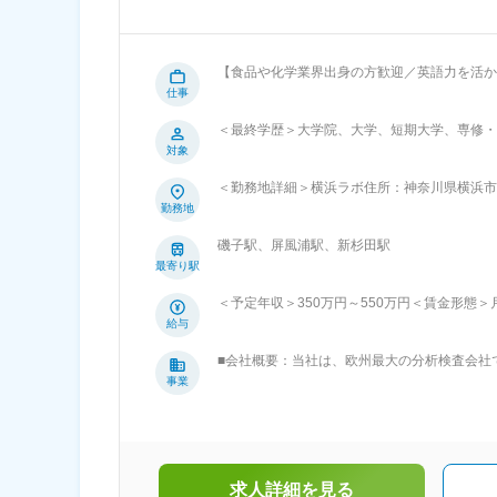
【食品や化学業界出身の方歓迎／英語力を活か
パ最大級の検査分析会社】 【はじめに】 今回は、食品分析サービスの技術アドバイザーを募集します。顧客の要望に合わせた最
仕事
適な分析方法の提案から報告書作成までを担当いただきます。 【業務内容】 顧客との窓口担
＜最終学歴＞大学院、大学、短期大学、専修・
の管理をいただきます。 ※分析業務はラボチームが行います。 ■分析内容の顧客ヒアリング 
対象
■ラボチーム（分析担当者）との連携： 試験
進捗管理 ■分析報告書・請求書の発行 ■分析結果に
＜勤務地詳細＞横浜ラボ住所：神奈川県横浜市磯
て】 配属予定のCSグループは計4名在籍して
喫煙対策：屋内全面禁煙
勤務地
担当者が主体となって対応しますが、疑問や問
業員数は少ないですが、国内外のグループ会社と協
磯子駅、屏風浦駅、新杉田駅
ポイント】 ■様々な分析方法を学べる◎： 
最寄り駅
可能です。新たな発見もあり、自身で調べたものを活かして提
界各国のユーロフィングループのラボとやり取
＜予定年収＞350万円～550万円＜賃金形態＞月
わるPJの場合、現地の法規制などの知識も得
＞250,000円～350,000円＜昇給有無
給与
【取引先】 主な取引先は食品メーカーや原材
上下する可能性があります。■賞与：年1回■
頼をいただいております。 【同社について】 世界最大の分析会社であるEurofinsの日本法人グループ企業となります。欧州では
■会社概要：当社は、欧州最大の分析検査会社
て上下する可能性があります。月給(月額)は
圧倒的な知名度を誇っており、日本でもより業
プロダクト・テスティング株式会社から分社化
事業
詳細：ユーロフィン社は1987年に設立、食
世界50カ国に950の検査ラボを有する世界最
界中にラボを有し、200000を超える信頼
世界的分析会社です。■当社が求められる背景
先国の法令に準じた分析などは、ノウハウやス
求人詳細を見る