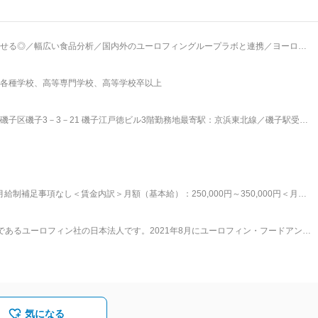
せる◎／幅広い食品分析／国内外のユーロフィングループラボと連携／ヨーロッ
当として、知見を活かしながらPJ
各種学校、高等専門学校、高等学校卒以上
■分析メニューの提案・見積書作成
内容や検体輸送に関する問い合わせ対応や調整など ■分析検体の試験所への発送／
関する問い合わせ対応 ■受注・売上データの集計、債権回収 【配属先につい
子区磯子3－3－21 磯子江戸徳ビル3階勤務地最寄駅：京浜東北線／磯子駅受動
おります。 職位に関わらず、意見を言いやすいフラットな雰囲気です。 各案件は
題が生じた場合は随時メンバー同士でフォローし合っています。 当社単独での従
業する機会が多く、日々連絡を取り合って業務を進めています。 【おすすめ
食品の種類、分析方法の種類も多岐に渡るため、新しい分析方法を幅広く学ぶことが
案を進めるやりがいがあります。 ■国際的な仕事ができる◎： 世
りがあり、日本では対応できない分析は海外ラボで対応します。また、輸出に関
給制補足事項なし＜賃金内訳＞月額（基本給）：250,000円～350,000円＜月給
ることができます。 英語の文書を読解することもあるため、英語力も活かせます。
＞有＜残業手当＞有＜給与補足＞※予定年収はあくまでも目安の金額であり、選考を通じて
料卸、官公庁などです。 製品の分析や品質保証、海外輸出時の調査など幅広いご依
昇給：年1回■残業手当：別途支給賃金はあくまでも目安の金額であり、選考を通じ
であるユーロフィン社の日本法人です。2021年8月にユーロフィン・フードアンド
固定手当を含めた表記です。
務拡大を進めている途中のため、成長途上の企業で働くことが可能です。
し、ユーロフィン・フード・テスティング株式会社として設立しました。■企業
品・環境・医薬事業の3分野を中心として、消費者製品、農薬、材料事業等を含め、
大級の分析検査会社です。ヨーロッパを始め、USA、アジア、南アメリカなどの世
性のある分析手法を持ち、最先端のテクノロジーを用いた検査分析サービスを提供する
：多くのメーカー様が自社で品質管理を行われていますが、有害物質分析や輸出
キルの観点から自社での分析が難しいことが多いです。そのような場合に、高い
気になる