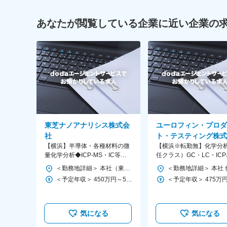
あなたが閲覧している企業に近い企業の
東芝ナノアナリシス株式会
ユーロフィン・プロダ
社
ト・テスティング株式
【横浜】半導体・各種材料の微
【横浜※転勤無】化学分
量化学分析◆ICP-MS・IC等使用
任クラス）GC・LC・IC
◆残業10～20H／フルフレック
使用◇残業10～15h・年
＜勤務地詳細＞ 本社（東芝 横浜事業所内） 住所：神奈川県横浜市磯子区新杉田町8 勤務地最寄駅：各線線／新杉田駅 受動喫煙対策：敷地内全面禁煙 変更の範囲：会社の定める事業所
ス
120日
＜予定年収＞ 450万円～550万円 ＜賃金形態＞ 月給制 ＜賃金内訳＞ 月額（基本給）：272,500円～331,400円 ＜月給＞ 272,500円～331,400円 ＜昇給有無＞ 有 ＜残業手当＞ 有 ＜給与補足＞ ※経験・能力を考慮の上、当社規定により決定します。 ■賞与：年2回（６月・12月）※個人業績・会社業績により決定 ■昇給：年1回 ■モデル年収： 34歳 年収470万円（経験10年） 40歳 年収580万円（経験16年） 賃金はあくまでも目安の金額であり、選考を通じて上下する可能性があります。 月給(月額)は固定手当を含めた表記です。
気になる
気になる