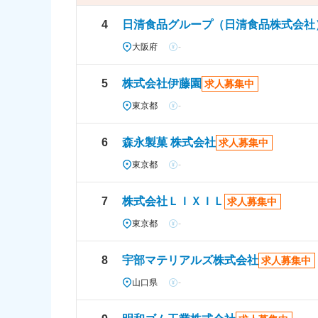
4
日清食品グループ（日清食品株式会社
大阪府
-
5
株式会社伊藤園
求人募集中
東京都
-
6
森永製菓 株式会社
求人募集中
東京都
-
7
株式会社ＬＩＸＩＬ
求人募集中
東京都
-
8
宇部マテリアルズ株式会社
求人募集中
山口県
-