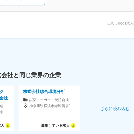
をご依頼いただいています。
出典：doda求
式会社と同じ業界の企業
ク
株式会社総合環境分析
会社
試薬メーカー・受託合成・受託分析
神奈川県横浜市緑区鴨居1-13-2
試薬メーカー・受託合成・受託分析
さらに読み込む
神奈川県横浜市金沢区幸浦2-1-13eurofinsビル
求人
募集している求人
4
2