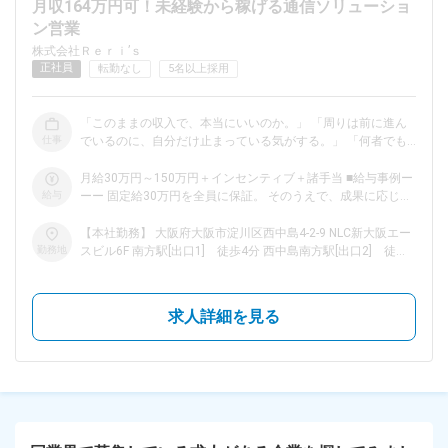
月収164万円可！未経験から稼げる通信ソリューショ
ン営業
dodaチャットサポート
株式会社Ｒｅｒｉ’ｓ
対応時間：10:00～22:00(日曜・年末年始を除く)
正社員
転勤なし
5名以上採用
自動案内は24時間365日対応
転職の「モヤモヤ」、一人で悩まず
気軽に相談してみませんか？
「このままの収入で、本当にいいのか。」 「周りは前に進ん
dodaの使い方は？
仕事
でいるのに、自分だけ止まっている気がする。」 「何者でも
今の仕事を続けるべき？
ないまま、終わりたくない。」 入社1年目・23歳で年収700万
円を実現した社員もいます。 必要なのは、学歴や経験ではな
月給30万円～150万円＋インセンティブ＋諸手当 ■給与事例ー
く、 「将来の為に」「自分を変えたい」という気持ちです。
給与
ーー 固定給30万円を全員に保証。 そのうえで、成果に応じた
■仕事内容ーーー お任せするのは、インフラ商材のご提案。
インセンティブをダイレクトに上乗せします。 独自の「ラン
インターネット関連で困っているお客様に 最適なプランをご
ヘルプ
ク別還元システム」により、最大で利益の50%を還元。 【実
サイトマップ
【本社勤務】 大阪府大阪市淀川区西中島4-2-9 NLC新大阪エー
提案。 1．先輩とチームでエリアへ移動 2．お客様へサービス
際にどう稼いでいくのか、モデルで見せます】 Yさんのケース
勤務地
スビル6F 南方駅[出口1] 徒歩4分 西中島南方駅[出口2] 徒歩5
をご案内 3．困った時はその場で先輩に相談 4．提案から契約
（営業未経験入社・前職学生・入社6ヶ月目） → 入社1週間で
分 新大阪駅[西口] 徒歩7分 4月に移転したばかりのキレイな
まで、実践で営業力を習得 お客様から気に入ってもらえるこ
2件契約を達成 → １か月でインセンティブのみで30万円を達
オフィスで働ける♪
ともあります！ 挑戦を重ねて身につく技術は、収入と自信を
成 → 地元の友達の3倍以上の収入に Aさんのケース（業界未経
求人詳細を見る
変え、 これからの人生を切り拓く武器になります。 ■サポー
験入社・不動産営業・入社2ヶ月目） → 月10～15件契約を安
ト体制ーーー 一人で結果を求められる環境ではありません。
定して契約 → １か月で月収40万円 →業界自体全くの知識がな
代表や先輩が、話し方・切り返し・提案の組み立て方まで現場
い中、圧倒的な収入を実現！ やればやるほど「1件の価値」が
でサポート。 ロープレや同行を通じて、未経験から「自分の
跳ね上がっていく仕組みです。 あなたの頑張りは、決して曖
力で稼げる営業」へ育てます。 成果が出ない時も、原因を一
昧にせず、目に見える数字で必ずお返しします。
緒に整理し、次の一歩まで支えます。 ■入社後の流れーーー
＜座学研修＞ 商材知識や営業トークの基礎を習得します。 ＜
実践トレーニング／1～2週間目＞ 先輩の隣で現場を経験し、