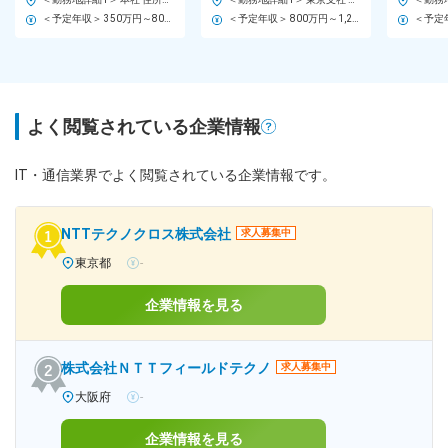
＜予定年収＞ 350万円～800万円 ＜賃金形態＞ 月給制 ＜賃金内訳＞ 月額（基本給）：230,000円～539,900円 固定残業手当/月：54,000円～126,800円（固定残業時間30時間0分/月） 超過した時間外労働の残業手当は追加支給 ＜月給＞ 284,000円～666,700円（一律手当を含む） ＜昇給有無＞ 有 ＜残業手当＞ 有 ＜給与補足＞ ■賞与年2～3回(勤続2年目より支給。ただし業績によっては初年度から支給あり) ■昇給年3回（人事考課制度あり） ■モデル年収： ・入社2年目：440万円 ・入社3年目：490万円 ・入社4年目：560万円 賃金はあくまでも目安の金額であり、選考を通じて上下する可能性があります。 月給(月額)は固定手当を含めた表記です。
＜予定年収＞ 800万円～1,200万円 ＜賃金形態＞ 月給制 ＜賃金内訳＞ 月額（基本給）：430,000円～654,000円 その他固定手当/月：25,000円 固定残業手当/月：71,000円～106,000円（固定残業時間20時間0分/月） 超過した時間外労働の残業手当は追加支給 ＜月給＞ 526,000円～785,000円（一律手当を含む） ＜昇給有無＞ 有 ＜残業手当＞ 有 ＜給与補足＞ ※給与詳細は、スキル・経験を考慮の上、当社規定により決定 ※給与改定や賞与は当社人事制度による査定にて決定 ■給与改定：年2回（4月、10月） ■賞与：年2回（6月、12月） ■その他固定手当：住宅補助 賃金はあくまでも目安の金額であり、選考を通じて上下する可能性があります。 月給(月額)は固定手当を含めた表記です。
よく閲覧されている企業情報
IT・通信業界でよく閲覧されている企業情報です。
NTTテクノクロス株式会社
求人募集中
東京都
-
企業情報を見る
株式会社ＮＴＴフィールドテクノ
求人募集中
大阪府
-
企業情報を見る