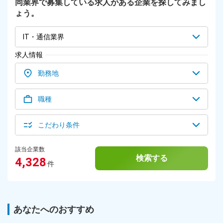
同業界で募集している求人がある企業を探してみまし
声のかけ方や提案の流れを学びます。 ＜並走期間／1ヶ月～＞
ょう。
配属後も、振り返りやロープレを継続。 成果につながるまで
チームで並走します。 組織・事業拡大中の今、早期にリーダ
ーや責任者を目指せるチャンスもあります。 稼ぐだけで終わ
IT・通信業界
らず、仲間を支え、チームを動かす側へ成長できる環境です。
＼★POINT★／ 過去の経歴で、未来は決まりません。 「もっ
求人情報
と稼ぎたい」「ここから人生を変えたい」 その本気を、収入
とキャリアに変えられる場所がReri’sです。
勤務地
職種
こだわり条件
該当企業数
検索する
4,328
件
あなたへのおすすめ