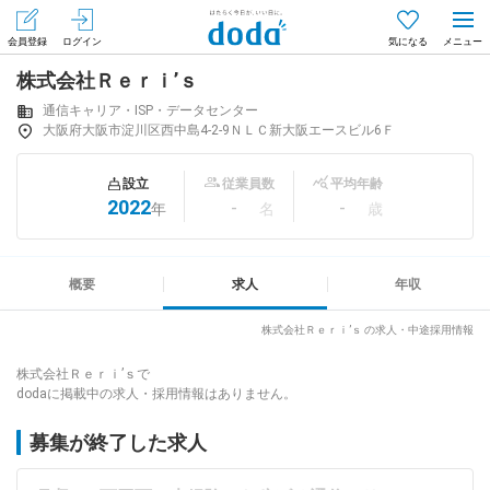
会員登録
ログイン
気になる
株式会社Ｒｅｒｉ’ｓ
メニュー
会員登録（無料）
ログイン
通信キャリア・ISP・データセンター
大阪府大阪市淀川区西中島4-2-9ＮＬＣ新大阪エースビル6Ｆ
はじめてdodaをご利用される方へ
設立
従業員数
平均年齢
2022
-
-
年
名
歳
求人を探す
求人を紹介してもらう
概要
求人
年収
株式会社Ｒｅｒｉ’ｓ の求人・中途採用情報
知りたい・聞きたい
株式会社Ｒｅｒｉ’ｓで
dodaに掲載中の求人・採用情報はありません。
イベント
募集が終了した求人
専門サイト