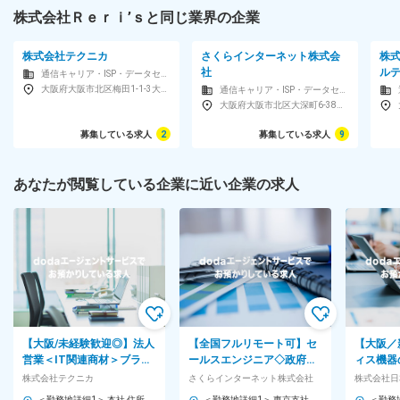
株式会社Ｒｅｒｉ’ｓと同じ業界の企業
株式会社テクニカ
さくらインターネット株式会
株
社
ル
通信キャリア・ISP・データセンター
大阪府大阪市北区梅田1-1-3大阪駅前第3ビル26F
通信キャリア・ISP・データセンター
大阪府大阪市北区大深町6-38グラングリーン大阪北館JAMBASE3F
募集している求人
2
募集している求人
9
あなたが閲覧している企業に近い企業の求人
【大阪/未経験歓迎◎】法人
【全国フルリモート可】セ
【大阪／
営業＜IT関連商材＞ブラン
ールスエンジニア◇政府認
ィス機器
ド力◎賞与年2～3回＋イン
定・国産クラウド◇顧客課
センティ
株式会社テクニカ
さくらインターネット株式会社
センで高収入目指す
題解決◇フレックス
可／未経
＜勤務地詳細1＞ 本社 住所：大阪府大阪市北区梅田1-1-3 大阪駅前第3ビル26F 勤務地最寄駅：JR線／大阪駅 受動喫煙対策：屋内喫煙可能場所あり ＜勤務地詳細2＞ 京都支店 住所：京都府京都市下京区烏丸通五条大坂町391 第10長谷ビル3F 勤務地最寄駅：地下鉄線／五条駅 受動喫煙対策：屋内全面禁煙 変更の範囲：会社の定める事業所
＜勤務地詳細1＞ 東京支社 住所：東京都新宿区西新宿7-20-1 住友不動産西新宿ビル32F 勤務地最寄駅：東京メトロ・丸ノ内線／西新宿駅 受動喫煙対策：屋内全面禁煙 ＜勤務地詳細2＞ 本社 住所：大阪府大阪市北区大深町6-38 グラングリーン大阪北館JAMBASE3F 勤務地最寄駅：地下鉄御堂筋線／梅田駅 受動喫煙対策：敷地内喫煙可能場所あり ＜勤務地詳細3＞ 福岡オフィス 住所：福岡県福岡市中央区大名2丁目6-11 Fukuoka Growth Next内 受動喫煙対策：屋内全面禁煙 変更の範囲：会社の定める事業所（リモートワーク含む）