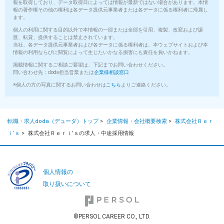
報を取得しており、データ取得日によっては情報が最新ではない場合があります。本情
報の著作権その他の権利は各データ提供元事業者または各データに係る権利者に帰属し
ます。
個人の利用に関する目的以外で本情報の一部または全部を引用、複製、改変および譲
渡、転貸、提供することは禁止されています。
当社、各データ提供元事業者および各データに係る権利者は、本ウェブサイトおよび本
情報の利用ならびに閲覧によって生じたいかなる損害にも責任を負いかねます。
掲載情報に関するご相談ご要望は、下記までお問い合わせください。
問い合わせ先：doda担当営業または
企業様相談窓口
※個人の方の写真に関するお問い合わせは
こちら
よりご連絡ください。
転職・求人doda（デューダ）トップ
>
企業情報・会社概要検索
>
株式会社Ｒｅｒ
ｉ’ｓ
>
株式会社Ｒｅｒｉ’ｓの求人・中途採用情報
個人情報の
取り扱いについて
©PERSOL CAREER CO., LTD.