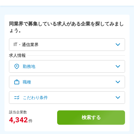
組めます！ 一人ひとりのスキルや希望に寄り添って 案件をご
用意する予定です！ 一緒にどんなことに興味があるのか 何を
学んでいきたいかなど 考えていきましょう☆彡 ＼＊こんな前
職の方活躍できます＊／ 営業、不動産、事務、経理、大学職
同業界で募集している求人がある企業を探してみまし
員、 スポーツやアニメショップなどの販売員etc. 幅広い方が
ょう。
活躍できる環境です♪
IT・通信業界
求人情報
勤務地
職種
こだわり条件
該当企業数
検索する
4,342
件