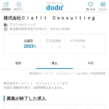
会員登録
ログイン
気になる
株式会社Ｃｌａｆｉｔ Ｃｏｎｓｕｌｔｉｎｇ
メニュー
会員登録（無料）
ログイン
ITコンサルティング
東京都渋谷区渋谷1-3-18ビラ・モデルナＢ302
はじめてdodaをご利用される方へ
設立
従業員数
平均年齢
2023
-
-
年
名
歳
求人を探す
求人を紹介してもらう
概要
求人
年収
株式会社Ｃｌａｆｉｔ Ｃｏｎｓｕｌｔｉｎｇ の求人・中途採用情報
知りたい・聞きたい
株式会社Ｃｌａｆｉｔ Ｃｏｎｓｕｌｔｉｎｇで
dodaに掲載中の求人・採用情報はありません。
イベント
募集が終了した求人
専門サイト