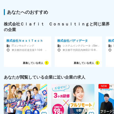
あなたへのおすすめ
株式会社Ｃｌａｆｉｔ Ｃｏｎｓｕｌｔｉｎｇと同じ業界
の企業
株式会社ＮｅｘｔＴｅｃｈ
株式会社バディデータ
株
ITコンサルティング
システムインテグレータ（SIer）
東京都渋谷区道玄坂1-10-8 渋谷道玄坂東急ビル2F-C
東京都千代田区内神田2-13-8 BMビル
募集している求人
1
募集している求人
5
あなたが閲覧している企業に近い企業の求人
NEW