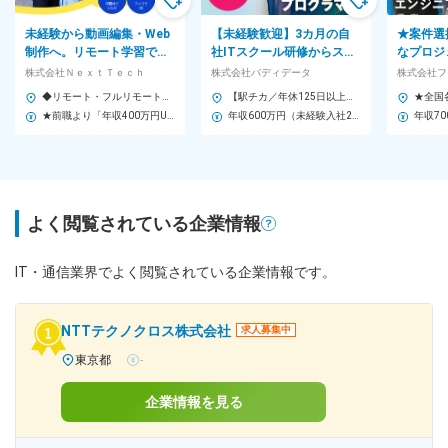
未経験から動画編集・Web
【未経験歓迎】3カ月の自
★案件選
制作へ。リモート学習で、
社ITスクール研修からスタ
なプロジ
あなたの『なりたい』を叶
ート⇒9カ月のOJT研修⇒IT
参画★残
株式会社ＮｅｘｔＴｅｃｈ
株式会社バディデータ
株式会社フ
えます！
デビュー！
127日・
◆リモート・フルリモートあり（プロジェクトによる） ◆転勤なし◆全国募集／勤務地は希望を考慮！ 本社、または北海道、東北、関東、北信越、東海、関西、中国、四国、九州などのプロジェクト先 ※直行直帰OK！U・Iターンも大歓迎です。 ＊＼上京支援制度あり！／＊ 憧れの東京での就業や、心機一転の引越しもバックアップ！ ■プロジェクト先／北海道、東北、関東、北信越、東海、関西、中国、四国、九州など全国各地のプロジェクト先 【アクセス】 ■本社／JR各線・東京メトロ各線・東急線「渋谷」駅から徒歩4分 京王井の頭線「渋谷」駅から徒歩3分 ※プロジェクト先により異なります。 ※全国各地、ご希望の勤務地エリアを考慮して決定いたします。
【駅チカ／年休125日以上／平均残業月5時間以内】 ◆本社／東京都千代田区内神田2-13-8 BMビル ＜アクセス＞ JR各線「神田駅」より徒歩4分 東京メトロ「淡路町駅」より徒歩7分 都営新宿線「小川町」より徒歩7分 【プロジェクト先】 ◆東京23区を中心とした東京・神奈川・千葉・埼玉・札幌・仙台・名古屋・大阪・福岡など ※勤務地は希望を考慮します。 ※転居を伴う転勤はありません。 ※すべて徒歩10分以内の駅チカオフィスです。 ★将来的には、在宅勤務や完全フルリモート、時々リモートワークなども可能です！
★前職より「年収400万円UP」の実績もあり！
年収600万円（未経験入社26歳）
年収70
よく閲覧されている企業情報
IT・通信業界でよく閲覧されている企業情報です。
NTTテクノクロス株式会社
求人募集中
東京都
-
企業情報を見る