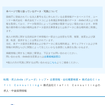
本ページで取り扱っているデータ・写真について
国税庁に登録されている法人番号を元に作られている企業情報データベースです。ユー
ソナー株式会社・株式会社フィスコによる有価証券報告書のデータ・dodaの求人より情
報を取得しており、データ取得日によっては情報が最新ではない場合があります。本情
報の著作権その他の権利は各データ提供元事業者または各データに係る権利者に帰属し
ます。
個人の利用に関する目的以外で本情報の一部または全部を引用、複製、改変および譲
渡、転貸、提供することは禁止されています。
当社、各データ提供元事業者および各データに係る権利者は、本ウェブサイトおよび本
情報の利用ならびに閲覧によって生じたいかなる損害にも責任を負いかねます。
掲載情報に関するご相談ご要望は、下記までお問い合わせください。
問い合わせ先：doda担当営業または
企業様相談窓口
※個人の方の写真に関するお問い合わせは
こちら
よりご連絡ください。
転職・求人doda（デューダ）トップ
>
企業情報・会社概要検索
>
株式会社Ｃｌａ
ｆｉｔ Ｃｏｎｓｕｌｔｉｎｇ
>
株式会社Ｃｌａｆｉｔ Ｃｏｎｓｕｌｔｉｎｇの
求人・中途採用情報