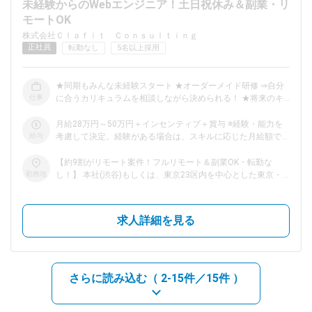
未経験からのWebエンジニア！土日祝休み＆副業・リ
モートOK
dodaチャットサポート
株式会社Ｃｌａｆｉｔ Ｃｏｎｓｕｌｔｉｎｇ
対応時間：10:00～22:00(日曜・年末年始を除く)
正社員
転勤なし
5名以上採用
自動案内は24時間365日対応
転職の「モヤモヤ」、一人で悩まず
気軽に相談してみませんか？
★同期もみんな未経験スタート ★オーダーメイド研修 ⇒自分
dodaの使い方は？
仕事
に合うカリキュラムを相談しながら決められる！ ★将来のキ
今の仕事を続けるべき？
ャリア相談も大歓迎♪ ★ゲームやコスメなど案件の選択肢は多
数！ ★リモートやテレワーク、副業など働き方は自由！ ＼＊
月給28万円～50万円＋インセンティブ＋賞与 ※経験・能力を
同期と一緒に！＊／ 未経験大歓迎の当社では、 入社後、同期
給与
考慮して決定。経験がある場合は、スキルに応じた月給額でス
と一緒に ゼロから学べる環境があります！ どんなことに興味
タートします。 ※上記には固定残業代(？20時間分／3万4000
があるか 何を学んでいきたいかなど 一緒に考えていきましょ
ヘルプ
円～)を含む。超過分は追加支給します。 ※研修期間6ヶ月は月
サイトマップ
【約9割がリモート案件！フルリモート＆副業OK・転勤な
う♪ ＼＊平均10ヵ月の研修＊／ 研修を担当する講師は、 多数
給21万円～で、固定残業代（月8時間／1万3000円～）を含
勤務地
し！】 本社(渋谷)もしくは、東京23区内を中心とした東京・
のプロジェクト実績をもつ ベテランエンジニア！ いつでも相
む。超過分は追加支給します。 ※研修期間7ヶ月～研修終了ま
神奈川・埼玉・千葉・関西のプロジェクト先 ◎プロジェクト
談や質問できる環境なので、 未経験の方も安心です♪ ＼＊プロ
では月給22万円～で、固定残業代(月10時間／1万7000円～)を
先は、ご希望を考慮します！ ◎転居を伴う転勤なし ◎上京組
ジェクト例＊／ ゲーム・エンタメ業界、流通業界系など、
含む。超過分は追加支給します。 ▼各種案件に応じてインセ
も活躍中 ◎学習は完全オンラインが可能！ ◎関西エリア積極
求人詳細を見る
様々なプロジェクトがあります！ あなたの趣味や好きな事を
ンティブ支給！ ￣￣V￣￣￣￣￣￣￣￣￣￣￣￣￣￣￣￣ 新
採用中！ ★フルリモート・完全在宅勤務OK！ 研修後はリモー
活かせるかも♪ 【どんなカリキュラム？】 ▼最初の2ヶ月 ビジ
会社のためモデルケースですが、多くて月7万～10万円の支給
トワークも可能！ 「お気に入りのカフェでテレワーク」「日
ネスや専門用語、IT基礎(html/css)、 プログラミング言語な
額を想定。 ※研修期間中も成果に応じて支給（社内規定あり）
本全国、旅をしながら！」 そんな働き方もできちゃいます！
どを学びます！ ▼3ヶ月～6ヶ月 JavaやSalesforceなど自分に
★着実な研修により、未経験スタートでも半年ほどで月給23
※プロジェクトにより、出社する場合もあります。
あったコースで 学んでいきます！ コースやカリキュラムで困
～24万円に！
さらに読み込む（
2-15件／15件
）
ったときは いつでも相談してくださいね♪ ▼7ヶ月目～
Springbootや詳細設計など、 より実務に向けた学習！ 実践研
修もできるから エンジニアデビューしたときも 不安なく取り