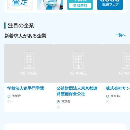
注目の企業
新着求人がある企業
一覧へ
学校法人追手門学院
公益財団法人東京都道
株式会社サ
路整備保全公社
大阪府
東京都
-
東京都
-
-