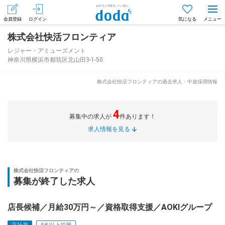
会員登録
ログイン
気になる
株式会社快活フロンティア
メニュー
会員登録（無料）
ログイン
レジャー・アミューズメント
神奈川県横浜市都筑区北山田3-1-50
はじめてdodaをご利用される方へ
株式会社快活フロンティアの過去求人・中途採用情報
求人を探す
4
募集中の求人が
件あります！
求人を紹介してもらう
求人情報を見る
知りたい・聞きたい
株式会社快活フロンティアの
募集が終了した求人
イベント
店長候補／月給30万円～／資格取得支援／AOKIグループ
専門サイト