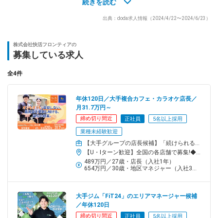
＜3つのPOINT＞
続きを読む
出典：doda求人情報（2024/4/22〜2024/6/23）
【1】研修＆手厚いサポートが充実
―――――――――…
入社後の研修はもちろん、約2カ月に1回ほどフォローアップ学習
株式会社快活フロンティアの
会を実施するなど、定期的な研修を複数用意しています。定期的
募集している求人
に各店長が集まる店長会議を開催し、店舗運営の改善点を共有。
店舗運営で困ったことがあれば、24時間電話対応可能な「パート
全4件
ナーサポート室」がバックアップしますので、些細なことでも相
談していただけますよ！
年休120日／大手複合カフェ・カラオケ店長／
月31.7万円～
【2】接客スキルを伸ばしたくなる制度あり！
締め切り間近
正社員
5名以上採用
―――――――――…
業種未経験歓迎
当社では年に1回、社員とアルバイトを含め優秀な社員を表彰する
制度を設けています。カテゴリーごとに成績が優秀な店舗や社員
【大手グループの店長候補】「続けられる仕組み」が整っているからこそ、長く活躍できる
【U・Iターン歓迎】全国の各店舗で募集!◆全国の快活CLUB、コート・ダジュールの各店舗(北海道エリア・東北エリア・関東エリア・中部エリア・近畿エリア・中国エリア・四国エリア・九州エリア)◆本社:神奈川県横浜市都筑区北山田3-1-50<アクセス>横浜市営地下鉄グリーンライン「北山田」駅より徒歩7分※受動喫煙対策:屋内喫煙可能場所あり
を評価。接客スキルを高めるモチベーションにもなります！
489万円／27歳・店長（入社1年）
654万円／30歳・地区マネジャー（入社3年）
【3】資格取得支援を利用してスキルアップ！
―――――――――…
テキストの購入や受験料など、一人当たり年間5万円分まで会社が
大手ジム「FiT24」のエリアマネージャー候補
補助します。最近では、メンタルヘルス・マネジメント検定やビ
／年休120日
ジネスキャリア検定などの資格取得が人気！等級ごとに多種多様
締め切り間近
正社員
5名以上採用