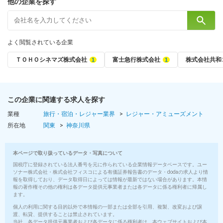
他の企業を探す
◆通勤手当（上限月10万円）
◆深夜勤務手当
◆単身赴任手当
◆残業手当
よく閲覧されている企業
ＴＯＨＯシネマズ株式会社
富士急行株式会社
株式会社共和
■賞与
年2回
（7月・12月）
この企業に関連する求人を探す
■昇給
年1回
業種
旅行・宿泊・レジャー業界
レジャー・アミューズメント
（5月）
所在地
関東
神奈川県
■入社時の想定年収
本ページで取り扱っているデータ・写真について
年収456万円
～516万円
国税庁に登録されている法人番号を元に作られている企業情報データベースです。ユー
ソナー株式会社・株式会社フィスコによる有価証券報告書のデータ・dodaの求人より情
報を取得しており、データ取得日によっては情報が最新ではない場合があります。本情
■社員の年収例
報の著作権その他の権利は各データ提供元事業者または各データに係る権利者に帰属し
ます。
年収470万円／入社1年目／27歳 店長
年収620万円／入社3年目／30歳 統括マネジャー
個人の利用に関する目的以外で本情報の一部または全部を引用、複製、改変および譲
渡、転貸、提供することは禁止されています。
当社、各データ提供元事業者および各データに係る権利者は、本ウェブサイトおよび本