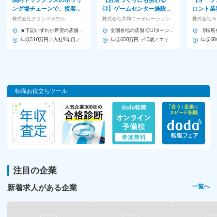
国内トップクラスのボウリ
【お店づくりにも携わる
【オープ
6：00～翌6：00の間でシフト制（実働8時間／休憩60分）
ング場チェーンで、接客、
◎】ゲームセンター施設で
ロント業
イベント企画、店舗運営な
の接客・店舗内の巡回、景
画、業務
株式会社グランドボウル
株式会社共和コーポレーション 【スタンダード市場】
どをお任せ！
品の発注など
ル運営全
＜シフト例＞
★下記いずれか希望の店舗 【東京都】 ■高田馬場グランドボウル 東京都新宿区高田馬場1-35-3 BIGBOX8F ■東大和グランドボウル 東京都東大和市桜が丘1-1330-19 BIGBOX2F 【埼玉県】 ■新狭山グランドボウル 埼玉県狭山市新狭山1-1-9 【神奈川県】 ■川崎グランドボウル 神奈川県川崎市川崎区宮前町11-14 【静岡県】 ■藤枝グランドボウル 静岡県藤枝市下当間652 【愛知県】 ■名古屋グランドボウル 愛知県名古屋市緑区忠治山201 ■稲沢グランドボウル 愛知県稲沢市井之口大坪町80-1 ■岡崎グランドボウル 愛知県岡崎市日名北町1-1 ■半田グランドボウル 愛知県半田市東洋町2-49-1 ■春日井グランドボウル 愛知県春日井市柏井町4-17 【三重県】 ■津グランドボウル 三重県津市垂水915-1 ■鈴鹿グランドボウル 三重県鈴鹿市三日市町赤土田1053 【大阪府】 ■心斎橋サンボウル 大阪府大阪市中央区西心斎橋2-9-28 【兵庫県】 ■ジェームス山グランドボウル 兵庫県神戸市垂水区青山台7-7-1 ★オフィス内分煙
全国各地の店舗 ◎UIターン歓迎 ◎初任配属地は希望を考慮し、原則通勤1時間圏内の場所で決定（必要に応じ社宅を手配） ◎管理職へ昇格後、新店舗開設時に転勤の可能性あり ■北海道 北海道／千歳市 ■東北 宮城／富谷市・利府町 山形／鶴岡市 ■関東 茨城／筑西市 栃木／三川町・小山市 群馬／太田市・吉岡町 埼玉／川越市・川口市・上尾市・吉川市・上里町・三芳町 千葉／船橋市・野田市・市原市・印西市 東京／杉並区・板橋区・八王子市 神奈川／横浜市／相模原市 ■北陸・甲信越 新潟／長岡市・上越市 富山／富山市 石川／野々市市 長野／長野市・安曇野市・松本市・上田市・飯田市・伊那市・塩尻市・佐久市 ■東海 岐阜／各務原市・本巣市・美濃加茂市・北方町 静岡／浜松市・磐田市・焼津市・掛川市 愛知／名古屋市・豊橋市・蒲郡市・一宮市・東海市 三重／四日市市・鈴鹿市・松阪市 ■関西 滋賀／大津市 大阪／寝屋川市・交野市 兵庫／姫路市 ■中国・四国 鳥取／米子市・鳥取市 島根／浜田市 広島／東広島市・広島市 山口／周南市 香川／善通寺市 ※受動喫煙対策あり
06：00～15：00
年収510万円／入社9年目／30歳
年収650万円（40歳／エリアマネージャー職／経験15年）
09：00～18：00
22：00～翌6：00
※営業時間・勤務時間帯は店舗により異なる
転職お役立ちツール
＜1日の流れ＞
9：00 担当店舗に出勤し店内のクオリティチェック
▼
10：00 朝礼を実施し店舗課題取りまとめ
▼
11：00 店舗の従業員（アルバイト）と課題改善打合せと目線合
わせ
注目の企業
▼
12：00 お昼休憩
新着求人がある企業
一覧へ
▼
14：00 シフト作成
▼