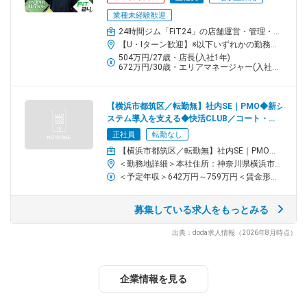
な資格取得を推奨しているので、設定した資格を取得すれば、評
業種未経験歓迎
価へ反映しています。
24時間ジム「FiT24」の店舗運営・管理・スタッフ育成もお任せ
【U・Iターン歓迎】※以下いずれかの勤務地へ配属◆全国の各店舗（北海道エリア・東北エリア・関東エリア・中部エリア・近畿エリア・中国エリア・四国エリア・九州エリア）◆本社：神奈川県横浜市都筑区北山田3-1-50＜アクセス＞横浜市営地下鉄グリーンライン「北山田」駅より徒歩7分※受動喫煙対策：各拠点屋内禁煙
チーム／組織構成
504万円/27歳・店長(入社1年)
店舗によって異なりますが、1店舗につき社員1名＋約20名ほどの
672万円/30歳・エリアマネージャー(入社3年)
アルバイトスタッフが在籍。大学生から主婦、ダブルワークをし
ているスタッフまで幅広く活躍しています！
【横浜市都筑区／転勤無】社内SE｜PMO◆新シ
ステム導入を支える◆快活CLUB／コート・ダ
★女性マネジャーも活躍中！
ジュール等
正社員
転勤なし
【横浜市都筑区／転勤無】社内SE｜PMO◆新システム導入を支える◆快活CLUB／コート・ダジュール等
■男女比：アルバイト男女比／5：5
＜勤務地詳細＞本社住所：神奈川県横浜市都筑区北山田3-1-50 勤務地最寄駅：横浜市営地下鉄線／北山田駅受動喫煙対策：敷地内喫煙可能場所あり変更の範囲：会社の定める事業所
対象となる方
＜予定年収＞642万円～759万円＜賃金形態＞月給制＜賃金内訳＞月額（基本給）：302,000円～342,000円その他固定手当/月：115,000円～145,000円＜月給＞417,000円～487,000円＜昇給有無＞有＜残業手当＞無＜給与補足＞■賞与実績：年2回（7月・12月）賃金はあくまでも目安の金額であり、選考を通じて上下する可能性があります。月給(月額)は固定手当を含めた表記です。
【業界未経験歓迎】★販売や接客経験が5年以上ある方大歓迎！ ★
募集している求人をもっとみる
学歴不問 ★
＜応募条件＞
出典：doda求人情報（2026年8月時点）
・販売／接客経験5年以上の方
★5名以上採用
企業情報を見る
★社会人経験5年以上歓迎