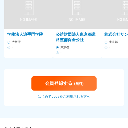
15：00 従業員の業務トレーニングを実施
▼
16：00 店内巡回と店内のクオリティチェック
▼
17：00 日報作成・行動計画作成
▼
学校法人追手門学院
公益財団法人東京都道
株式会社サ
18：00 退勤
路整備保全公社
大阪府
東京都
■平均残業時間
-
東京都
-
月8.8時間（平均）
-
雇用形態
正社員
※試用期間3カ月あり（期間中の給与・待遇に変更なし）
会員登録する
(無料)
給与
月給30万円～34万円＋ 各種手当 ＋ 賞与年2回
はじめてdodaをご利用される方へ
※経験・スキルなどを考慮のうえ、社内規定により決定します。
※残業代は別途支給します。
■給与にプラスしてもらえる手当・インセンティブ