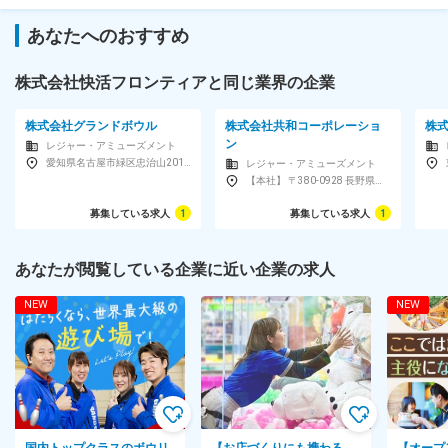
＜こんな方を歓迎しています！＞
あなたへのおすすめ
・店長経験、マネジメント経験のある方
・複合カフェ、カラオケ業界経験のある方（年数・ブランク不
問）
株式会社快活フロンティアと同じ業界の企業
・円滑なコミュニケーションがとれる方
・目的意識をもって業務に取り組める方
株式会社グランドボウル
株式会社共和コーポレーショ
株式
ン
レジャー・アミューズメント
勤務地
愛知県名古屋市緑区忠治山201 名古屋グランドボウル3F
レジャー・アミューズメント
【本社】 〒380-0928 長野県長野市若里3-10-28 【東京支店】 〒151-0051 東京都渋谷区千駄ヶ谷5-32-7 野村不動産南新宿ビル7階
【U・Iターン歓迎】全国の各店舗で募集！
募集している求人
1
募集している求人
1
◆全国の快活CLUB、コート・ダジュールの各店舗
（北海道エリア・東北エリア・関東エリア・中部エリア・近畿エ
あなたが閲覧している企業に近い企業の求人
リア・中国エリア・四国エリア・九州エリア）
NEW
NEW
◆本社：神奈川県横浜市都筑区北山田3-1-50
＜アクセス＞
横浜市営地下鉄グリーンライン「北山田」駅より徒歩7分
※受動喫煙対策：屋内喫煙可能場所あり
勤務時間