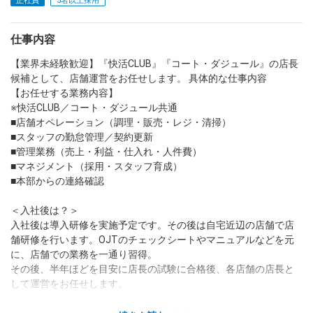
正社員
5名以上採用
dodaチャットサポート
仕事内容
対応時間：10:00～22:00(日曜・年末年始を除く)
自動案内は24時間365日対応
【業界未経験歓迎】『快活CLUB』『コート・ダジュール』の店長
転職の「モヤモヤ」、一人で悩まず
気軽に相談してみませんか？
候補として、店舗運営をお任せします。 具体的な仕事内容
【お任せする業務内容】
dodaの使い方は？
今の仕事を続けるべき？
※快活CLUB／コート・ダジュール共通
■店舗オペレーション（調理・販売・レジ・清掃）
■スタッフの勤怠管理／契約更新
■管理業務（売上・利益・仕入れ・人件費）
ヘルプ
サイトマップ
■マネジメント（採用・スタッフ育成）
■本部からの連絡確認
＜入社後は？＞
入社後は導入研修を実施予定です。その後は自宅近辺の店舗で店
舗研修を行います。OJTのチェックシートやマニュアルなどを元
に、店舗での業務を一通り習得。
その後、半年ほどを目安に店長の試験に合格後、各店舗の店長と
して運営をお任せします。