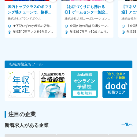
【U・Iターン歓迎】全国の各店舗で募集！
国内トップクラスのボウリ
【お店づくりにも携わる
【マネジ
★群馬・埼玉・神奈川・静岡・愛知で積極採用中！※以下いずれか
ング場チェーンで、接客、
◎】ゲームセンター施設で
迎】アニ
の勤務地へ配属
イベント企画、店舗運営な
の接客・店舗内の巡回、景
候補とし
株式会社グランドボウル
株式会社共和コーポレーション 【スタンダード市場】
株式会社Ｍ
どをお任せ！
品の発注など
員管理な
★下記いずれか希望の店舗 【東京都】 ■高田馬場グランドボウル 東京都新宿区高田馬場1-35-3 BIGBOX8F ■東大和グランドボウル 東京都東大和市桜が丘1-1330-19 BIGBOX2F 【埼玉県】 ■新狭山グランドボウル 埼玉県狭山市新狭山1-1-9 【神奈川県】 ■川崎グランドボウル 神奈川県川崎市川崎区宮前町11-14 【静岡県】 ■藤枝グランドボウル 静岡県藤枝市下当間652 【愛知県】 ■名古屋グランドボウル 愛知県名古屋市緑区忠治山201 ■稲沢グランドボウル 愛知県稲沢市井之口大坪町80-1 ■岡崎グランドボウル 愛知県岡崎市日名北町1-1 ■半田グランドボウル 愛知県半田市東洋町2-49-1 ■春日井グランドボウル 愛知県春日井市柏井町4-17 【三重県】 ■津グランドボウル 三重県津市垂水915-1 ■鈴鹿グランドボウル 三重県鈴鹿市三日市町赤土田1053 【大阪府】 ■心斎橋サンボウル 大阪府大阪市中央区西心斎橋2-9-28 【兵庫県】 ■ジェームス山グランドボウル 兵庫県神戸市垂水区青山台7-7-1 ★オフィス内分煙
全国各地の店舗 ◎UIターン歓迎 ◎初任配属地は希望を考慮し、原則通勤1時間圏内の場所で決定（必要に応じ社宅を手配） ◎管理職へ昇格後、新店舗開設時に転勤の可能性あり ■北海道 北海道／千歳市 ■東北 宮城／富谷市・利府町 山形／鶴岡市 ■関東 茨城／筑西市 栃木／三川町・小山市 群馬／太田市・吉岡町 埼玉／川越市・川口市・上尾市・吉川市・上里町・三芳町 千葉／船橋市・野田市・市原市・印西市 東京／杉並区・板橋区・八王子市 神奈川／横浜市／相模原市 ■北陸・甲信越 新潟／長岡市・上越市 富山／富山市 石川／野々市市 長野／長野市・安曇野市・松本市・上田市・飯田市・伊那市・塩尻市・佐久市 ■東海 岐阜／各務原市・本巣市・美濃加茂市・北方町 静岡／浜松市・磐田市・焼津市・掛川市 愛知／名古屋市・豊橋市・蒲郡市・一宮市・東海市 三重／四日市市・鈴鹿市・松阪市 ■関西 滋賀／大津市 大阪／寝屋川市・交野市 兵庫／姫路市 ■中国・四国 鳥取／米子市・鳥取市 島根／浜田市 広島／東広島市・広島市 山口／周南市 香川／善通寺市 ※受動喫煙対策あり
す。
◆全国の各店舗
年収510万円／入社9年目／30歳
年収650万円（40歳／エリアマネージャー職／経験15年）
（北海道エリア・東北エリア・関東エリア・中部エリア・近畿エ
リア・中国エリア・四国エリア・九州エリア）
※全国転勤可能な方を歓迎
＼以下は積極採用中！最優先で面接をします！／
転職お役立ちツール
■関東エリア（群馬・埼玉・神奈川）
■中部エリア（静岡・愛知）
＜以下エリアもまだまだ募集中です！＞
■北海道エリア（旭川・札幌・函館）
■南東北エリア
■関東エリア（茨城・南千葉・東京・神奈川）
■近畿エリア
注目の企業
■九州エリア（九州・沖縄）
新着求人がある企業
一覧へ
その他エリアでも募集しておりますのでお問合せください。