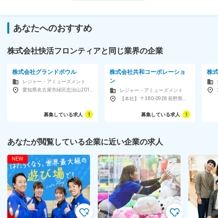
【経験が浅くてもOK】店舗マネジメントもしくはエリアマネジメ
ント経験がある方 ★業界経験歓迎
あなたへのおすすめ
【 必須要件 】
◆店舗マネジメントもしくはエリアマネジメント経験
◆普通自動車運転免許（AT限定可）
株式会社快活フロンティアと同じ業界の企業
【 活かせる経験 】
株式会社グランドボウル
株式会社共和コーポレーショ
株
◆ジム・フィットネスクラブでのマネジメント経験
ン
レジャー・アミューズメント
◆インドアゴルフでのマネジメント経験
愛知県名古屋市緑区忠治山201 名古屋グランドボウル3F
レジャー・アミューズメント
【本社】 〒380-0928 長野県長野市若里3-10-28 【東京支店】 〒151-0051 東京都渋谷区千駄ヶ谷5-32-7 野村不動産南新宿ビル7階
【 こんな方を歓迎 】
募集している求人
1
募集している求人
1
◆業界経験のある方（年数・ブランク不問）
◆周りと円滑なコミュニケーションが取れる方
◆目的意識をもって業務に取り組める方
あなたが閲覧している企業に近い企業の求人
◆人のために頑張ることができる方
NEW
※学歴不問
※5名以上採用
※社会人経験5年以上歓迎
勤務地