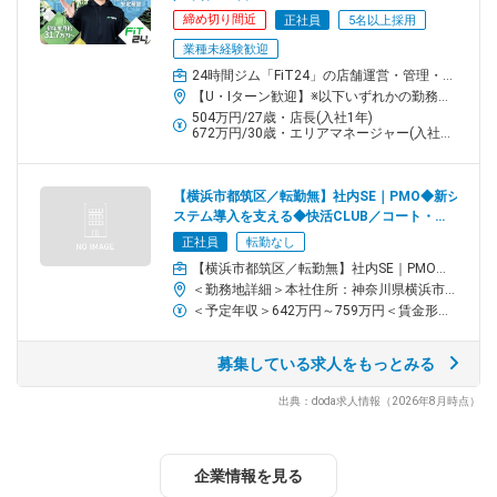
入社 3 ヶ月ほどを目安に、複数店舗の管理運営に携わる「統括マ
締め切り間近
正社員
5名以上採用
ネジャー」としてキャリアを歩んでいただきます！
業種未経験歓迎
24時間ジム「FiT24」の店舗運営・管理・スタッフ育成もお任せ
★定期的に「職種別・階層別」研修を実施しており、スキル・知
【U・Iターン歓迎】※以下いずれかの勤務地へ配属◆全国の各店舗（北海道エリア・東北エリア・関東エリア・中部エリア・近畿エリア・中国エリア・四国エリア・九州エリア）◆本社：神奈川県横浜市都筑区北山田3-1-50＜アクセス＞横浜市営地下鉄グリーンライン「北山田」駅より徒歩7分※受動喫煙対策：各拠点屋内禁煙
識それぞれの向上が図れる環境です。
504万円/27歳・店長(入社1年)
672万円/30歳・エリアマネージャー(入社3年)
★テキストの購入や受験料など、一人あたり年間5万円分までを会
社が補助します。最近では、メンタルヘルス・マネジメント検定
【横浜市都筑区／転勤無】社内SE｜PMO◆新シ
やビジネスキャリア検定などの資格取得が人気です！資格取得支
ステム導入を支える◆快活CLUB／コート・ダ
援であなたの成長を応援します。
ジュール等
正社員
転勤なし
【横浜市都筑区／転勤無】社内SE｜PMO◆新システム導入を支える◆快活CLUB／コート・ダジュール等
★ 職種転換を含めたジョブローテーションを通じてキャリアを磨
＜勤務地詳細＞本社住所：神奈川県横浜市都筑区北山田3-1-50 勤務地最寄駅：横浜市営地下鉄線／北山田駅受動喫煙対策：敷地内喫煙可能場所あり変更の範囲：会社の定める事業所
くことも可能。
＜予定年収＞642万円～759万円＜賃金形態＞月給制＜賃金内訳＞月額（基本給）：302,000円～342,000円その他固定手当/月：115,000円～145,000円＜月給＞417,000円～487,000円＜昇給有無＞有＜残業手当＞無＜給与補足＞■賞与実績：年2回（7月・12月）賃金はあくまでも目安の金額であり、選考を通じて上下する可能性があります。月給(月額)は固定手当を含めた表記です。
チーム／組織構成
募集している求人をもっとみる
健康志向のスタッフが多いです。
日々色々な刺激を受けながら働けます。
出典：doda求人情報（2026年8月時点）
■男女比：アルバイト男女比＝5：5
対象となる方
企業情報を見る