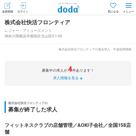
会員登録
ログイン
気になる
株式会社快活フロンティア
メニュー
会員登録（無料）
ログイン
レジャー・アミューズメント
神奈川県横浜市都筑区北山田3-1-50
はじめてdodaをご利用される方へ
株式会社快活フロンティアの過去求人・中途採用情報
求人を探す
4
募集中の求人が
件あります！
求人を紹介してもらう
求人情報を見る
知りたい・聞きたい
株式会社快活フロンティアの
募集が終了した求人
イベント
フィットネスクラブの店舗管理／AOKI子会社／全国158店
専門サイト
舗