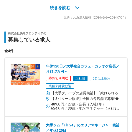
3）店舗組織の構築
⇒管理店舗数は5店舗～6店舗ほど。店舗ごとの客層や需要はさま
続きを読む
ざまなため、状況に応じたマネジメントをしていきます
出典：doda求人情報（2024/6/6〜2024/7/31）
～◆ ここがPOINT ◆～
1日1店舗、ときには複数店舗巡回することもあります。
株式会社快活フロンティアの
店舗ごとの目標があり、その達成に向けた課題改善打合せを定期
募集している求人
的にチーフ（アルバイト）と行ない、店舗のクオリティを向上さ
せます。
全4件
そこにはやはり、あなたが目で見て感じた「違和感」をスタッフ
年休120日／大手複合カフェ・カラオケ店長／
と共有し改善していく取り組みが不可欠です！各店舗のスタッフ
月31.7万円～
にしっかりと落とし込み、一人ひとりが同じ水準で対応できるよ
締め切り間近
正社員
5名以上採用
うにしっかりと教育していきましょう。
業種未経験歓迎
【大手グループの店長候補】「続けられる仕組み」が整っているからこそ、長く活躍できる
【U・Iターン歓迎】全国の各店舗で募集!◆全国の快活CLUB、コート・ダジュールの各店舗(北海道エリア・東北エリア・関東エリア・中部エリア・近畿エリア・中国エリア・四国エリア・九州エリア)◆本社:神奈川県横浜市都筑区北山田3-1-50<アクセス>横浜市営地下鉄グリーンライン「北山田」駅より徒歩7分※受動喫煙対策:屋内喫煙可能場所あり
【入社後について】
489万円／27歳・店長（入社1年）
654万円／30歳・地区マネジャー（入社3年）
入社後は導入研修を実施予定です。その後は自宅近辺の店舗で研
修を予定しています。充実した教育サポート支援やツールを用い
て、店舗での業務を一通り習得していきます。※自宅近辺に研修店
大手ジム「FiT24」のエリアマネージャー候補
舗がない場合は転居が伴います。
／年休120日