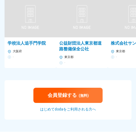
◆本社：神奈川県横浜市都筑区北山田3-1-50
＜アクセス＞
横浜市営地下鉄グリーンライン「北山田」駅より徒歩7分
※受動喫煙対策：各拠点屋内禁煙
勤務時間
学校法人追手門学院
公益財団法人東京都道
株式会社サ
6：00～翌1：00の間でシフト制（実働8時間 休憩60分）
路整備保全公社
大阪府
東京都
＜シフト例＞
-
東京都
-
11：00～20：00
-
※以下、早朝・深夜勤務例
6：00～15：00
16：00～翌1：00
※月に1、2回目安で早朝・深夜勤務あり
会員登録する
(無料)
※営業時間・勤務時間帯は店舗により異なる
■平均残業時間
はじめてdodaをご利用される方へ
19.9時間
（平均）
雇用形態