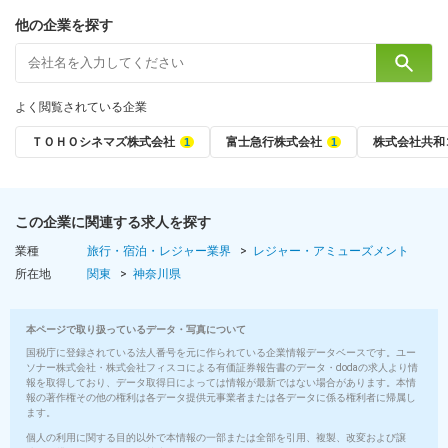
他の企業を探す
正社員
試用期間3カ月（期間中の給与・待遇に差異なし）
給与
よく閲覧されている企業
月給30万5,000円～45万円 ＋ 各種手当 ＋ 賞与年2回
ＴＯＨＯシネマズ株式会社
富士急行株式会社
株式会社共和
※経験・スキルなどを考慮のうえ、社内規定により決定します
■給与にプラスしてもらえる手当・インセンティブ
◆通勤手当（上限月10万円）
この企業に関連する求人を探す
◆深夜勤務手当
◆単身赴任手当
業種
旅行・宿泊・レジャー業界
レジャー・アミューズメント
所在地
関東
神奈川県
■賞与
年2回
本ページで取り扱っているデータ・写真について
（7月・12月）
国税庁に登録されている法人番号を元に作られている企業情報データベースです。ユー
ソナー株式会社・株式会社フィスコによる有価証券報告書のデータ・dodaの求人より情
■昇給
報を取得しており、データ取得日によっては情報が最新ではない場合があります。本情
年1回
報の著作権その他の権利は各データ提供元事業者または各データに係る権利者に帰属し
ます。
（5月）
個人の利用に関する目的以外で本情報の一部または全部を引用、複製、改変および譲