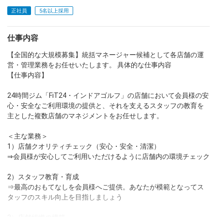
正社員
5名以上採用
dodaチャットサポート
対応時間：10:00～22:00(日曜・年末年始を除く)
自動案内は24時間365日対応
仕事内容
転職の「モヤモヤ」、一人で悩まず
気軽に相談してみませんか？
【全国的な大規模募集】統括マネージャー候補として各店舗の運
dodaの使い方は？
営・管理業務をお任せいたします。 具体的な仕事内容
今の仕事を続けるべき？
【仕事内容】
24時間ジム「FiT24・インドアゴルフ」の店舗において会員様の安
心・安全なご利用環境の提供と、それを支えるスタッフの教育を
ヘルプ
サイトマップ
主とした複数店舗のマネジメントをお任せします。
＜主な業務＞
1）店舗クオリティチェック（安心・安全・清潔）
⇒会員様が安心してご利用いただけるように店舗内の環境チェック
2）スタッフ教育・育成
⇒最高のおもてなしを会員様へご提供。あなたが模範となってス
タッフのスキル向上を目指しましょう