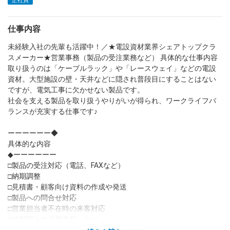
正社員
dodaチャットサポート
仕事内容
対応時間：10:00～22:00(日曜・年末年始を除く)
自動案内は24時間365日対応
未経験入社の先輩も活躍中！／★電設資材業界シェアトップクラ
転職の「モヤモヤ」、一人で悩まず
気軽に相談してみませんか？
スメーカー★営業事務（製品の受注業務など） 具体的な仕事内容
取り扱うのは「ケーブルラック」や「レースウェイ」などの電設
dodaの使い方は？
今の仕事を続けるべき？
資材。大型施設の壁・天井などに隠され普段目にすることはない
ですが、電気工事に欠かせない製品です。
社会を支える製品を取り扱うやりがいが得られ、ワークライフバ
ランスが充実する仕事です♪
ヘルプ
サイトマップ
ーーーーーー◆
具体的な内容
◆ーーーーーー
□製品の受注対応（電話、FAXなど）
□納期調整
□見積書・顧客向け資料の作成や発送
□製品への問合せ対応
□営業担当者不在時の来客対応
□他部門との連携業務 など