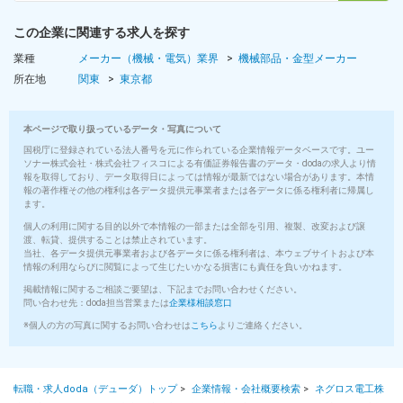
この企業に関連する求人を探す
■賞与
年2回
業種
メーカー（機械・電気）業界
機械部品・金型メーカー
（7月・12月※6.3カ月／2023年度実績）
所在地
関東
東京都
■昇給
年1回
本ページで取り扱っているデータ・写真について
（1月あたり4200 円～）
国税庁に登録されている法人番号を元に作られている企業情報データベースです。ユー
ソナー株式会社・株式会社フィスコによる有価証券報告書のデータ・dodaの求人より情
報を取得しており、データ取得日によっては情報が最新ではない場合があります。本情
■入社時の想定年収
報の著作権その他の権利は各データ提供元事業者または各データに係る権利者に帰属し
年収380万円
ます。
～570万円
個人の利用に関する目的以外で本情報の一部または全部を引用、複製、改変および譲
渡、転貸、提供することは禁止されています。
当社、各データ提供元事業者および各データに係る権利者は、本ウェブサイトおよび本
■社員の年収例
情報の利用ならびに閲覧によって生じたいかなる損害にも責任を負いかねます。
年収525万円／30歳
掲載情報に関するご相談ご要望は、下記までお問い合わせください。
年収560万円／35歳
問い合わせ先：doda担当営業または
企業様相談窓口
年収665万円／40歳
※個人の方の写真に関するお問い合わせは
こちら
よりご連絡ください。
年収810万円／45歳
※全て3年以上勤務のモデル年収です。子女手当を含みません。
待遇・福利厚生・各種制度
転職・求人doda（デューダ）トップ
>
企業情報・会社概要検索
>
ネグロス電工株