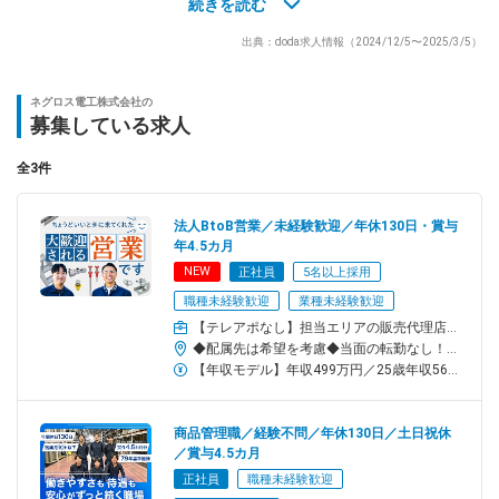
※既存顧客8割！電話の受注対応がメインです！
続きを読む
電話でのやり取りに抵抗がない方にピッタリ♪
出典：doda求人情報（2024/12/5〜2025/3/5）
合間に、簡単な資料作成などをお任せします。
ーーーーーー◆
ネグロス電工株式会社の
入社後の流れ
募集している求人
◆ーーーーーー
教育担当の社員がマンツーマンで指導します。
全3件
まずは、受注システムに慣れるところから。
徐々に商品知識も深めていきましょう！
法人BtoB営業／未経験歓迎／年休130日・賞与
▼
年4.5カ月
数カ月後を目安に受注対応をお任せします。
NEW
正社員
5名以上採用
常に教育担当の先輩がサポートするので安心。
職種未経験歓迎
業種未経験歓迎
わからないことは気軽に確認してくださいね。
【テレアポなし】担当エリアの販売代理店や電気/設備工事・建築会社などへの自社製品のご案内・サポート
◆配属先は希望を考慮◆当面の転勤なし！仙台・三河・高松いずれかの拠点◎U・Iターン歓迎◎マイカー通勤OK（駐車場完備）／拠点による【勤務地詳細】■東北仙台営業所：宮城県仙台市若林区卸町東3-3-16■中部三河営業所：愛知県岡崎市上三ツ木町字北稗田14-3■四国高松営業所：香川県高松市朝日町6-2-30※相談のうえ、キャリアアップによる異動の可能性はあります※受動喫煙対策：オフィス内禁煙
ーーーーーー◆
【年収モデル】年収499万円／25歳年収569万円／30歳年収645万円／35歳※業績・能力により変動します※子女手当を含みません＝＝月給24万5700円～29万2200円＋各種手当＋賞与年2回（2025年度実績：約年4.5カ月分）※残業代別途支給※上記は最低保障給です／経験・スキルを考慮のうえ優遇します
キャリアパス
◆ーーーーーー
将来的にはご希望や適性にあわせたお仕事を任せします！
商品管理職／経験不問／年休130日／土日祝休
◇鹿児島営業所のリーダー
／賞与4.5カ月
◇本社での統括業務担当
正社員
職種未経験歓迎
◇他拠点の営業担当 など…