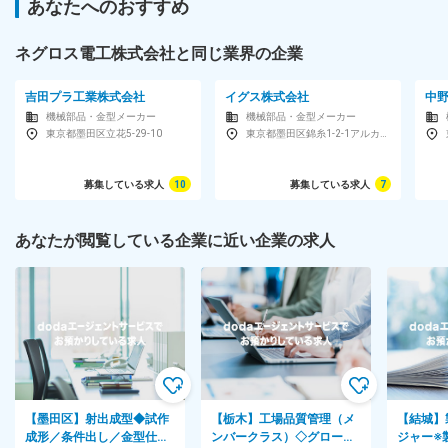
あなたへのおすすめ
■定着率：※一年以内の定着率95％以上（全社平均）
ネグロス電工株式会社と同じ業界の企業
対象となる方
【未経験歓迎／高卒以上／35歳以下の方】経験・スキルは不要！
吉田プラ工業株式会社
イグス株式会社
中
「安定した環境で長く活躍したい」方歓迎！
機械部品・金型メーカー
機械部品・金型メーカー
東京都墨田区立花5-29-10
東京都墨田区錦糸1-2-1アルカセントラル15F
※未経験・第二新卒・社会人デビュー歓迎※
「業界も事務職も未経験…」
募集している求人
10
募集している求人
7
そんな方も大歓迎！人柄重視の採用です★
どなたもお気軽にご応募ください♪
あなたが閲覧している企業に近い企業の求人
【応募条件】
■高卒以上
■35歳以下の方
【歓迎条件】
□基本的なPCスキル（Excel使用可能）がある方
＜以下に当てはまる方、ぜひご応募ください！＞
【墨田区】射出成型◆試作
【栃木】工場品質管理（メ
【結城】
・コミュニケーションを取るのが好きな方
成形／条件出し／金型仕上
ンバークラス）◇グローバ
ジャー※