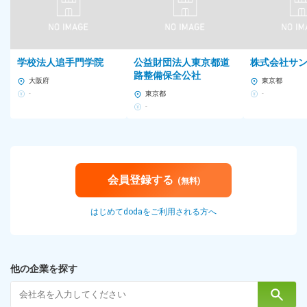
10時間
以下 ※残業はほとんど発生しません。定時退勤可能です。
雇用形態
学校法人追手門学院
公益財団法人東京都道
株式会社サ
路整備保全公社
大阪府
東京都
正社員
-
東京都
-
※試用期間6カ月（条件等変更なし）
-
給与
月給20万5600円 ～ 30万9900円+ 各種手当 ＋ 賞与年2回（昨年実
績6.3カ月分 ※2023実績）
※経験・能力を考慮して決定します。
会員登録する
(無料)
※残業代は別途支給いたします。
はじめてdodaをご利用される方へ
■給与にプラスしてもらえる手当・インセンティブ
■交通費規程支給（月10万円まで）
■時間外勤務手当（全額支給）
■子女（家族）手当（月1万3000円～3万円※家族状況による）
他の企業を探す
■赴任手当
■出張手当
■役職手当