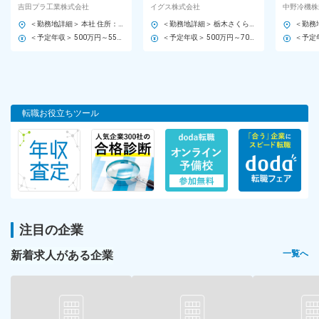
・安定した環境で長く活躍したい方
げ／世界トップ技術に挑戦
ルメーカー★26年春完成の
製造管理
吉田プラ工業株式会社
イグス株式会社
中野冷機株
／安定基盤で長期就業
新工場勤務！（さくら市）
冷蔵冷凍
・ワークライフバランスを充実させたい方
＜勤務地詳細＞ 本社 住所：東京都墨田区立花5-29-10 勤務地最寄駅：東武亀戸線／東あずま駅 受動喫煙対策：屋内喫煙可能場所あり 変更の範囲：会社の定める事業所
＜勤務地詳細＞ 栃木さくら工場 住所：栃木県さくら市上阿久津1518-1 勤務地最寄駅：JR東北本線／氏家駅 受動喫煙対策：敷地内喫煙可能場所あり
・スキルを磨いてキャリアを築きたい方
＜予定年収＞ 500万円～550万円 ＜賃金形態＞ 月給制 特記事項なし ＜賃金内訳＞ 月額（基本給）：245,000円～290,000円 ＜月給＞ 245,000円～290,000円 ＜昇給有無＞ 有 ＜残業手当＞ 有 ＜給与補足＞ ■昇給：年1回 ■賞与：年2回※過去実績合計3.6ヶ月／年 賃金はあくまでも目安の金額であり、選考を通じて上下する可能性があります。 月給(月額)は固定手当を含めた表記です。
＜予定年収＞ 500万円～700万円 ＜賃金形態＞ 年俸制 ＜賃金内訳＞ 年額（基本給）：4,142,864円～5,800,000円 固定残業手当/月：53,571円～75,000円（固定残業時間30時間0分/月） 超過した時間外労働の残業手当は追加支給 ＜月額＞ 312,500円～437,500円（16分割）（一律手当を含む） ＜昇給有無＞ 有 ＜残業手当＞ 有 ＜給与補足＞ ※表記年収は想定年収範囲であり、実際の給与提示は前職・経験を考慮の上決定します ※年俸制 16分割 予定年収はあくまでも目安金額であり、選考を通じて上下する可能性があります。 賃金はあくまでも目安の金額であり、選考を通じて上下する可能性があります。 月給(月額)は固定手当を含めた表記です。
長期勤続によるキャリア形成を図る観点から、若年者等を期間の
定めのない労働契約の対象として募集・採用する場合
勤務地
【鹿児島営業所／2024年6月にオフィスリニューアル／UIターン歓
転職お役立ちツール
迎／マイカー通勤可（駐車場あり）】
■鹿児島営業所
鹿児島県鹿児島市谷山港3-1-26
＜アクセス＞
指宿枕崎線「坂之上駅」より徒歩35分
注目の企業
※受動喫煙対策：屋内全面禁煙
新着求人がある企業
一覧へ
勤務時間
8：30～17：30（実働8時間／休憩60分）
■平均残業時間