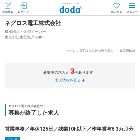
会員登録
ログイン
気になる
ネグロス電工株式会社
メニュー
会員登録（無料）
ログイン
機械部品・金型メーカー
東京都江東区亀戸2-40-1
はじめてdodaをご利用される方へ
ネグロス電工株式会社の過去求人・中途採用情報
求人を探す
3
募集中の求人が
件あります！
求人を紹介してもらう
求人情報を見る
知りたい・聞きたい
ネグロス電工株式会社の
募集が終了した求人
イベント
営業事務／年休126日／残業10h以下／昨年賞与6.3カ月分
専門サイト