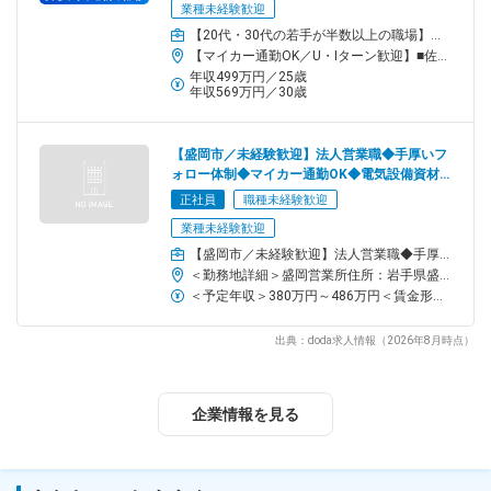
業種未経験歓迎
キャリアUPに中途入社のハンデはありません。
【20代・30代の若手が半数以上の職場】商品センターでピッキングや商品の受入、積込作業などの商品管理
全国で幅広く事業を展開する当社だからこそ多彩なキャリアが描
【マイカー通勤OK／U・Iターン歓迎】■佐野商品センター／栃木県佐野市岩崎町3003-1＜アクセス＞東武佐野線「田沼駅」より車で8分※受動喫煙対策：あり（屋内禁煙）
けます◎
年収499万円／25歳
年収569万円／30歳
★ここがPOINT★
◎多くの建物に使用される製品◎
県の総合体育館や駅の再開発にも導入予定など、当社の製品は誰
【盛岡市／未経験歓迎】法人営業職◆手厚いフ
ォロー体制◆マイカー通勤OK◆電気設備資材で
もが利用する大型施設を陰から支えています。
トップクラス
正社員
職種未経験歓迎
◎定着率95％以上・国も認める働きやすさ◎
業種未経験歓迎
『年休126日以上』『残業10h以下』『出産・育児支援有』など、
【盛岡市／未経験歓迎】法人営業職◆手厚いフォロー体制◆マイカー通勤OK◆電気設備資材でトップクラス
働きやすさは国から"健康経営優良法人"と認められるほど。長く安
＜勤務地詳細＞盛岡営業所住所：岩手県盛岡市津志田町1-6-50 受動喫煙対策：屋内全面禁煙変更の範囲：会社の定める事業所
心して活躍できます。
＜予定年収＞380万円～486万円＜賃金形態＞月給制補足事項なし＜賃金内訳＞月額（基本給）：245,700円～313,700円＜月給＞245,700円～313,700円＜昇給有無＞有＜残業手当＞有＜給与補足＞■賞与：年2回 4.5か月分（2025年度実績）賃金はあくまでも目安の金額であり、選考を通じて上下する可能性があります。月給(月額)は固定手当を含めた表記です。
チーム／組織構成
出典：doda求人情報（2026年8月時点）
20代～50代の7名の社員が活躍中！
このうち2名が営業事務（男性1:女性1）。
営業所の半数が中途・未経験入社です。
企業情報を見る
チームの仲が良く、協力しながら業務を進める風通しの良い雰囲
気◎
困ったときもすぐにサポートし合える環境です。