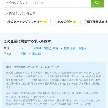
■賞与
年2回
よく閲覧されている企業
（7月・12月※6カ月／2024年度実績）
株式会社アマダマシナリー
白光株式会社
三陽工業株式会社
■昇給
年1回
（1月あたり4200 円～）
この企業に関連する求人を探す
■入社時の想定年収
業種
メーカー（機械・電気）業界
機械部品・金型メーカー
年収380万円
所在地
関東
東京都
～570万円
■社員の年収例
本ページで取り扱っているデータ・写真について
年収525万円／30歳
国税庁に登録されている法人番号を元に作られている企業情報データベースです。ユー
年収560万円／35歳
ソナー株式会社・株式会社フィスコによる有価証券報告書のデータ・dodaの求人より情
年収665万円／40歳
報を取得しており、データ取得日によっては情報が最新ではない場合があります。本情
報の著作権その他の権利は各データ提供元事業者または各データに係る権利者に帰属し
年収810万円／45歳
ます。
※全て3年以上勤務のモデル年収です。子女手当を含みません。
個人の利用に関する目的以外で本情報の一部または全部を引用、複製、改変および譲
渡、転貸、提供することは禁止されています。
待遇・福利厚生・各種制度
当社、各データ提供元事業者および各データに係る権利者は、本ウェブサイトおよび本
情報の利用ならびに閲覧によって生じたいかなる損害にも責任を負いかねます。
■各種社会保険完備