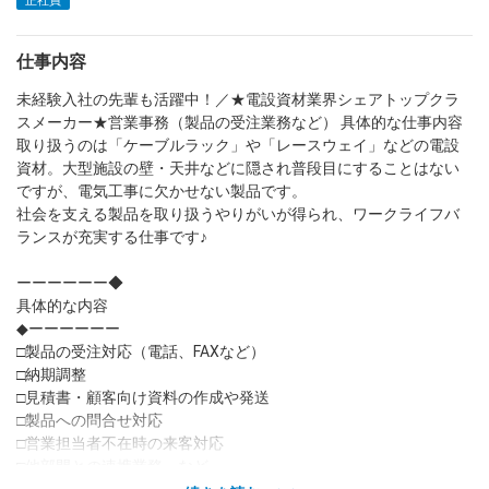
正社員
dodaチャットサポート
仕事内容
対応時間：10:00～22:00(日曜・年末年始を除く)
自動案内は24時間365日対応
未経験入社の先輩も活躍中！／★電設資材業界シェアトップクラ
転職の「モヤモヤ」、一人で悩まず
気軽に相談してみませんか？
スメーカー★営業事務（製品の受注業務など） 具体的な仕事内容
取り扱うのは「ケーブルラック」や「レースウェイ」などの電設
dodaの使い方は？
今の仕事を続けるべき？
資材。大型施設の壁・天井などに隠され普段目にすることはない
ですが、電気工事に欠かせない製品です。
社会を支える製品を取り扱うやりがいが得られ、ワークライフバ
ランスが充実する仕事です♪
ヘルプ
サイトマップ
ーーーーーー◆
具体的な内容
◆ーーーーーー
□製品の受注対応（電話、FAXなど）
□納期調整
□見積書・顧客向け資料の作成や発送
□製品への問合せ対応
□営業担当者不在時の来客対応
□他部門との連携業務 など