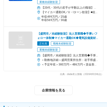
業種未経験歓迎
キャリアUPに中途入社のハンデはありません。
【20代・30代の若手が半数以上の職場】商品センターでピッキングや商品の受入、積込作業などの商品管理
全国で幅広く事業を展開する当社だからこそ多彩なキャリアが描
【マイカー通勤OK／U・Iターン歓迎】■佐野商品センター／栃木県佐野市岩崎町3003-1＜アクセス＞東武佐野線「田沼駅」より車で8分※受動喫煙対策：あり（屋内禁煙）
けます◎
年収499万円／25歳
年収569万円／30歳
★ここがPOINT★
◎多くの建物に使用される製品◎
熊本駅ビルや阿蘇くまもと空港にも採用されるなど、当社の製品
【盛岡市／未経験歓迎】法人営業職◆手厚いフ
ォロー体制◆マイカー通勤OK◆電気設備資材で
は誰もが利用する大型施設を陰から支えています。
トップクラス
正社員
職種未経験歓迎
◎定着率89％以上・国も認める働きやすさ◎
業種未経験歓迎
『年休127日』『残業10h以下』『出産・育児支援有』など、働き
【盛岡市／未経験歓迎】法人営業職◆手厚いフォロー体制◆マイカー通勤OK◆電気設備資材でトップクラス
やすさは国から"健康経営優良法人2024 ホワイト500"と認められ
＜勤務地詳細＞盛岡営業所住所：岩手県盛岡市津志田町1-6-50 受動喫煙対策：屋内全面禁煙変更の範囲：会社の定める事業所
るほど。長く安心して活躍できます。
＜予定年収＞380万円～486万円＜賃金形態＞月給制補足事項なし＜賃金内訳＞月額（基本給）：245,700円～313,700円＜月給＞245,700円～313,700円＜昇給有無＞有＜残業手当＞有＜給与補足＞■賞与：年2回 4.5か月分（2025年度実績）賃金はあくまでも目安の金額であり、選考を通じて上下する可能性があります。月給(月額)は固定手当を含めた表記です。
チーム／組織構成
出典：doda求人情報（2026年8月時点）
20代～50代の10名の社員が活躍中！
このうち3名が営業事務（男性1名、女性2名）。
営業所の半数が中途・未経験入社です。
企業情報を見る
チームの仲が良く、協力しながら業務を進める風通しの良い雰囲
気◎
困ったときもすぐにサポートし合える環境です。