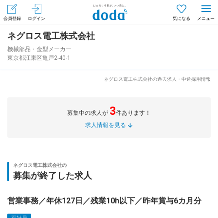
会員登録
ログイン
気になる
ネグロス電工株式会社
メニュー
会員登録（無料）
ログイン
機械部品・金型メーカー
東京都江東区亀戸2-40-1
はじめてdodaをご利用される方へ
ネグロス電工株式会社の過去求人・中途採用情報
求人を探す
3
募集中の求人が
件あります！
求人を紹介してもらう
求人情報を見る
知りたい・聞きたい
ネグロス電工株式会社の
募集が終了した求人
イベント
営業事務／年休127日／残業10h以下／昨年賞与6カ月分
専門サイト