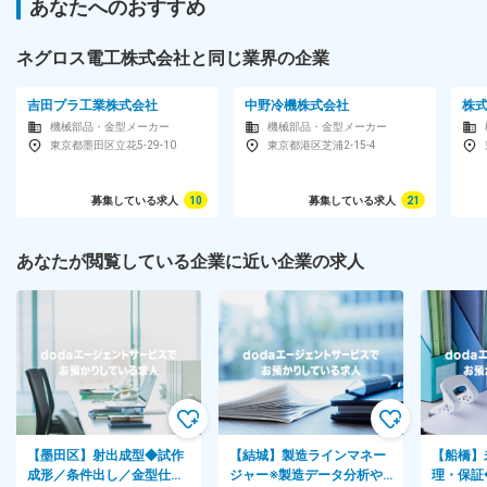
あなたへのおすすめ
■定着率：※3年目社員の定着率89%
ネグロス電工株式会社と同じ業界の企業
対象となる方
【未経験歓迎／高卒以上／35歳以下の方】経験・スキルは不要！
吉田プラ工業株式会社
中野冷機株式会社
株
「安定した環境で長く活躍したい」方歓迎！
機械部品・金型メーカー
機械部品・金型メーカー
東京都墨田区立花5-29-10
東京都港区芝浦2-15-4
※未経験・第二新卒・社会人デビュー歓迎※
人柄重視の採用です★
募集している求人
10
募集している求人
21
経験やスキルは不問ですので、
どなたもお気軽にご応募ください♪
あなたが閲覧している企業に近い企業の求人
【応募条件】
■高卒以上
■35歳以下の方
【歓迎条件】
□基本的なPCスキル（Excel使用可能）がある方
＜以下に当てはまる方、ぜひご応募ください！＞
【墨田区】射出成型◆試作
【結城】製造ラインマネー
【船橋】
・コミュニケーションを取るのが好きな方
成形／条件出し／金型仕上
ジャー※製造データ分析や
理・保証