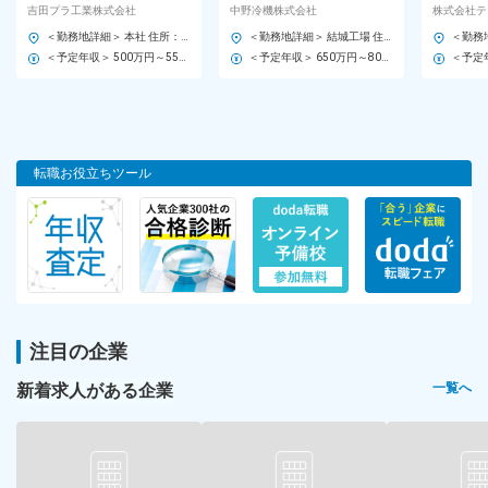
・安定した環境で長く活躍したい方
げ／世界トップ技術に挑戦
製造管理など／土日祝休／
フラ製品
吉田プラ工業株式会社
中野冷機株式会社
株式会社テ
／安定基盤で長期就業
冷蔵冷凍機器メーカー
日祝休・
・ワークライフバランスを充実させたい方
＜勤務地詳細＞ 本社 住所：東京都墨田区立花5-29-10 勤務地最寄駅：東武亀戸線／東あずま駅 受動喫煙対策：屋内喫煙可能場所あり 変更の範囲：会社の定める事業所
＜勤務地詳細＞ 結城工場 住所：茨城県結城市大字鹿窪1474番1 勤務地最寄駅：JR水戸線／結城駅 受動喫煙対策：敷地内喫煙可能場所あり 変更の範囲：■本社および全国の支社、営業所
無
長期勤続によるキャリア形成を図る観点から、若年者等を期間の
＜予定年収＞ 500万円～550万円 ＜賃金形態＞ 月給制 特記事項なし ＜賃金内訳＞ 月額（基本給）：245,000円～290,000円 ＜月給＞ 245,000円～290,000円 ＜昇給有無＞ 有 ＜残業手当＞ 有 ＜給与補足＞ ■昇給：年1回 ■賞与：年2回※過去実績合計3.6ヶ月／年 賃金はあくまでも目安の金額であり、選考を通じて上下する可能性があります。 月給(月額)は固定手当を含めた表記です。
＜予定年収＞ 650万円～800万円 ＜賃金形態＞ 月給制 ■残業手当：有（残業時間に応じて1分単位で別途支給） ＜賃金内訳＞ 月額（基本給）：404,000円～500,000円 ＜月給＞ 404,000円～500,000円 ＜昇給有無＞ 有 ＜残業手当＞ 有 ＜給与補足＞ ※上記年収は想定であり、選考を通じて変更となる可能性がございます。 ■賞与：年2回 賃金はあくまでも目安の金額であり、選考を通じて上下する可能性があります。 月給(月額)は固定手当を含めた表記です。
定めのない労働契約の対象として募集・採用する場合
勤務地
【熊本営業所／UIターン歓迎／マイカー通勤可（駐車場あり）】
転職お役立ちツール
■熊本営業所
熊本県熊本市南区流通団地1-43
＜アクセス＞
・豊肥本線「平成駅」より徒歩約24分
・熊本都市バス「流通団地」より徒歩約4分
注目の企業
※受動喫煙対策：屋内全面禁煙
新着求人がある企業
一覧へ
勤務時間
8：30～17：30（実働8時間／休憩60分）
■平均残業時間
10時間