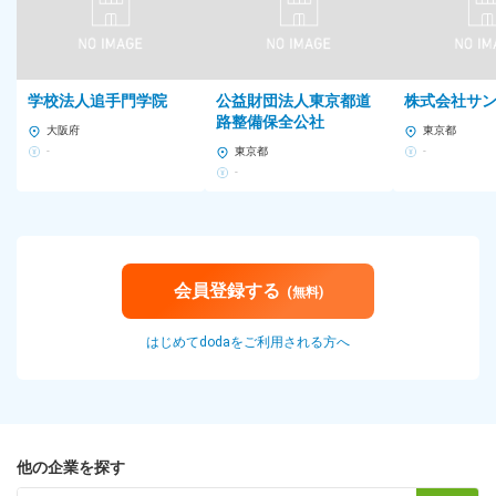
以下 ※定時退勤可能です。
雇用形態
学校法人追手門学院
公益財団法人東京都道
株式会社サ
正社員
路整備保全公社
大阪府
東京都
※試用期間6カ月（条件等変更なし）
-
東京都
-
給与
-
月給20万9900円 ～ 31万3700円+ 各種手当 ＋ 賞与年2回（昨年実
績6カ月分 ※2024年度実績）
※経験・能力を考慮して決定します。
※残業代は別途支給いたします。
会員登録する
(無料)
■給与にプラスしてもらえる手当・インセンティブ
はじめてdodaをご利用される方へ
■交通費規程支給（月10万円まで）
■時間外勤務手当（全額支給）
■子女（家族）手当（月1万5000円～※家族状況による）
■赴任手当
■出張手当
他の企業を探す
■役職手当