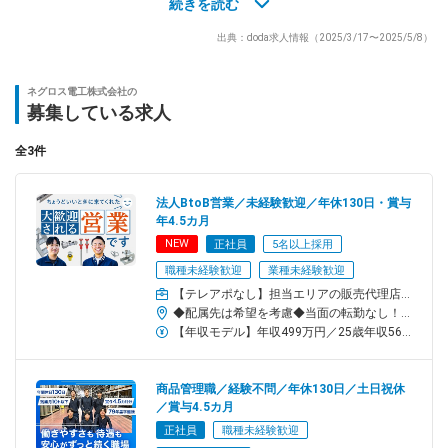
※既存顧客8割！電話、FAXの対応がメインです！
続きを読む
電話でのやり取りに抵抗がない方にピッタリ♪
出典：doda求人情報（2025/3/17〜2025/5/8）
合間に、簡単な資料作成などをお任せします。
ーーーーーー◆
ネグロス電工株式会社の
入社後の流れ
募集している求人
◆ーーーーーー
教育担当の社員がマンツーマンで指導します。
全3件
まずは、受注システムに慣れるところから。
徐々に商品知識も深めていきましょう！
法人BtoB営業／未経験歓迎／年休130日・賞与
▼
年4.5カ月
数カ月後を目安に受注対応をお任せします。
NEW
正社員
5名以上採用
常に教育担当の先輩がサポートするので安心。
職種未経験歓迎
業種未経験歓迎
わからないことは気軽に確認してくださいね。
【テレアポなし】担当エリアの販売代理店や電気/設備工事・建築会社などへの自社製品のご案内・サポート
◆配属先は希望を考慮◆当面の転勤なし！仙台・三河・高松いずれかの拠点◎U・Iターン歓迎◎マイカー通勤OK（駐車場完備）／拠点による【勤務地詳細】■東北仙台営業所：宮城県仙台市若林区卸町東3-3-16■中部三河営業所：愛知県岡崎市上三ツ木町字北稗田14-3■四国高松営業所：香川県高松市朝日町6-2-30※相談のうえ、キャリアアップによる異動の可能性はあります※受動喫煙対策：オフィス内禁煙
ーーーーーー◆
【年収モデル】年収499万円／25歳年収569万円／30歳年収645万円／35歳※業績・能力により変動します※子女手当を含みません＝＝月給24万5700円～29万2200円＋各種手当＋賞与年2回（2025年度実績：約年4.5カ月分）※残業代別途支給※上記は最低保障給です／経験・スキルを考慮のうえ優遇します
キャリアパス
◆ーーーーーー
将来的にはご希望や適性にあわせたお仕事を任せします！
商品管理職／経験不問／年休130日／土日祝休
◇熊本営業所のリーダー
／賞与4.5カ月
◇本社での統括業務担当
正社員
職種未経験歓迎
◇他拠点の営業担当 など…