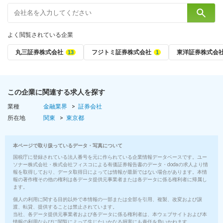
（短大卒・専門2年卒）月給25万4,000円以上＋各種手当＋賞与
（高卒）月給25万400円以上＋各種手当＋賞与
よく閲覧されている企業
※経験や年齢を考慮の上、当社規定により優遇いたします
丸三証券株式会社
フジトミ証券株式会社
東洋証券株式会
■給与にプラスしてもらえる手当・インセンティブ
■交通費全額支給（当社規定による）
■時間外手当（全額実費支給）
■休日手当（全額実費支給）
この企業に関連する求人を探す
■子育て手当（1万5,000円／月）※高校3年生以下の子供を扶養して
業種
金融業界
証券会社
いる場合 ※正社員登用後
所在地
関東
東京都
■賞与
年2回
本ページで取り扱っているデータ・写真について
（6月・12月）※業績や個々の評価によって変動します
国税庁に登録されている法人番号を元に作られている企業情報データベースです。ユー
ソナー株式会社・株式会社フィスコによる有価証券報告書のデータ・dodaの求人より情
報を取得しており、データ取得日によっては情報が最新ではない場合があります。本情
■昇給
報の著作権その他の権利は各データ提供元事業者または各データに係る権利者に帰属し
年1回
ます。
（7月）
個人の利用に関する目的以外で本情報の一部または全部を引用、複製、改変および譲
渡、転貸、提供することは禁止されています。
当社、各データ提供元事業者および各データに係る権利者は、本ウェブサイトおよび本
■入社時の想定年収
情報の利用ならびに閲覧によって生じたいかなる損害にも責任を負いかねます。