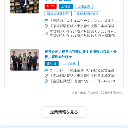
お客様とのアポイントメント後にお近くのほかのお客様を訪ねた
NEW
正社員
上場企業
り、天候が悪い日はお電話でのやり取りを中心にしたりと、裁量
職種未経験歓迎
業種未経験歓迎
を持って自由に働いていただけます。
【英語力、コミュニケーション力、提案力を活かせる！】国内外機関投資家に日本の中小型株を提案します。
▼17:00 終業
【茅場町駅直結／東京都中央区日本橋茅場町】本社／東京都中央区日本橋茅場町1-5-8 東京証券会館5階＜アクセス＞東京メトロ日比谷線・東西線「茅場町駅」8番出口直結東京メトロ銀座線・東西線、都営地下鉄浅草線「日本橋駅」徒歩5分
年収987万円（34歳／月給56万5,000円＋賞与）
■取り扱い商品
年収694万円（32歳／月給36万円＋残業代＋賞与）
………………………
主に日本株、投資信託、ファンドラップ、国内債券、保険などを
ご提案します。
経営企画／経営の判断に資する情報の収集・分
析／管理会計ほか
ニーズに合わないものや健全な資産形成に見合わないものは取り
扱わないなど、お客様のためになるものだけをご提案する姿勢を
正社員
上場企業
貫いています。
コーポレート関連業務（いわゆる経営企画部が担う業務とお考えください）
※下記の【中小型成長株について】もぜひご覧ください。
【茅場町駅直結／東京都中央区日本橋茅場町】 本社／東京都中央区日本橋茅場町1-5-8 東京証券会館5階 ＜アクセス＞ 東京メトロ日比谷線・東西線「茅場町駅」8番出口直結 東京メトロ銀座線・東西線、都営地下鉄浅草線「日本橋駅」徒歩5分就業場所の変更の範囲：当社の定める各拠点受動喫煙対策 ※オフィス内禁煙・分煙（喫煙スペースを別途設置）
【全国転勤型】 月給27万8000円～42万7000円 【地域限定型】 月給27万～41万2000円 ※年齢・経験・前職給与等を考慮し、当社規定により優遇します ※残業代は別途支給します使用期間： 3ヶ月※3カ月を限度として延長することがある※給与・待遇などに変動はありません
チーム／組織構成
出典：doda求人情報（2026年8月時点）
＼中途採用者比率約46％／
資産アドバイザーの約3分の1を女性社員が占める当社。支店長や
管理職としても多くの女性社員が活躍中！
※20～40代の方が多く活躍しています！
企業情報を見る
■組織名称：アドバイザー本部