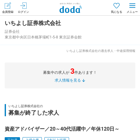
会員登録
ログイン
気になる
いちよし証券株式会社
メニュー
会員登録（無料）
ログイン
証券会社
東京都中央区日本橋茅場町1-5-8 東京証券会館
はじめてdodaをご利用される方へ
いちよし証券株式会社の過去求人・中途採用情報
求人を探す
3
募集中の求人が
件あります！
求人を紹介してもらう
求人情報を見る
知りたい・聞きたい
いちよし証券株式会社の
募集が終了した求人
イベント
資産アドバイザー／20～40代活躍中／年休120日～
専門サイト