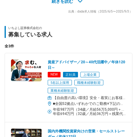
………………………
続きを読む
主に準富裕層・富裕層とよばれる個人のお客様をご担当いただき
出典：doda求人情報（2025/6/5〜2025/9/3）
ます。
経営をされているお客様であれば、個人事業主や法人の資産運用
をお任せする場合もあります。
いちよし証券株式会社の
募集している求人
＼未経験でも安心！／
入社後は、フォローアップ研修やOJT教育で先輩社員がしっかり
全3件
サポートしますのでご安心ください。
※入社前に証券外務員資格（二種）を取得していただきます。取得
資産アドバイザー／20～40代活躍中／年休120
後に東京都にある本社で5日間の研修を実施し、金融知識やルール
日～
を学んでいただいてから本社もしくは各支店へ配属となります。
NEW
正社員
上場企業
※資格取得のための教材や受験費、研修時の交通費や宿泊費用はす
5名以上採用
職種未経験歓迎
べて会社が負担します。
業種未経験歓迎
＼1日の流れ／
【自由度の高い環境】安全・着実にお客様の資産を形成するための、最適な商品のご提案を行います。
▼7:50 出勤
■全国52拠点いずれかでのご勤務※下記のいずれかのコースを選択していただけます・全国転勤型／転居を伴う転勤あり・地域限定型／転居を伴わない転勤あり【東北】岩手県【関東】東京都・神奈川県・千葉県・埼玉県【信州・東海】長野県・愛知県・三重県【関西】京都府・兵庫県・大阪府・奈良県・和歌山県【中国・四国】岡山県・香川県【九州】福岡県・佐賀県・長崎県＜独身寮＞・月2万円（使用料・食費込み）＋光熱費で入居可・東京都西東京市、大阪府茨木市、岡山県岡山市の計3カ所※男性のみ※女性は別途借上げ寮（社宅）あり ＜借上げ寮（社宅）＞・月8,000円（使用料）＋水道光熱費で入居可＜受動喫煙対策＞・オフィス内禁煙・分煙（喫煙スペースを別途設置）
▼8:00 始業 全社ミーティング・各拠点ミーティング
年収987万円（34歳／月給56万5,000円＋賞与）
年収694万円（32歳／月給36万円＋残業代＋賞与）
NY市場や国内株式市場などの状況を全社で共有し、その後は各拠
点で打ち合わせを行います。
▼8:40 アドバイザー活動開始
国内外機関投資家向けの営業・セールストレー
スケジュール管理は個人にお任せしています。
ダー／年休122日