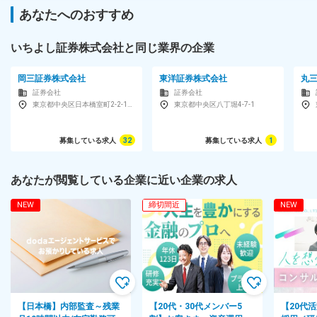
あなたへのおすすめ
対象となる方
【高卒以上／未経験歓迎】お客様のためを想って動ける方を歓迎
いちよし証券株式会社と同じ業界の企業
します♪／営業経験者優遇
＜いずれかの経験をお持ちの方は優遇＞
岡三証券株式会社
東洋証券株式会社
丸
■証券・銀行での営業経験
証券会社
証券会社
■販売・サービス業での接客経験
東京都中央区日本橋室町2-2-1室町東三井ビルディング
東京都中央区八丁堀4-7-1
■不動産業界での営業経験
募集している求人
32
募集している求人
1
＜こんな方をお待ちしています＞
■“お客様第一主義”に共感してくださる方
■お客様のために自発的に動ける方
あなたが閲覧している企業に近い企業の求人
■常に感謝の気持ちを持ち、人と誠実に向き合える方
■本当にお客様のためになる商品の提案をしたい方
NEW
締切間近
NEW
■資産アドバイザーとして誇りを持って働きたい方
※いずれかにあてはまる方を歓迎いたします！
勤務地
■全国52拠点いずれかでのご勤務
【日本橋】内部監査～残業
【20代・30代メンバー5
【20代
※下記のいずれかのコースを選択していただけます