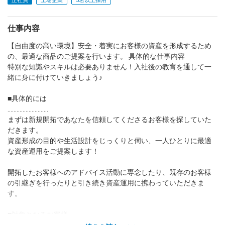
正社員
上場企業
5名以上採用
dodaチャットサポート
仕事内容
対応時間：10:00～22:00(日曜・年末年始を除く)
自動案内は24時間365日対応
【自由度の高い環境】安全・着実にお客様の資産を形成するため
転職の「モヤモヤ」、一人で悩まず
気軽に相談してみませんか？
の、最適な商品のご提案を行います。 具体的な仕事内容
特別な知識やスキルは必要ありません！入社後の教育を通して一
dodaの使い方は？
今の仕事を続けるべき？
緒に身に付けていきましょう♪
■具体的には
………………………
ヘルプ
サイトマップ
まずは新規開拓であなたを信頼してくださるお客様を探していた
だきます。
資産形成の目的や生活設計をじっくりと伺い、一人ひとりに最適
な資産運用をご提案します！
開拓したお客様へのアドバイス活動に専念したり、既存のお客様
の引継ぎを行ったりと引き続き資産運用に携わっていただきま
す。
■対象となるお客様