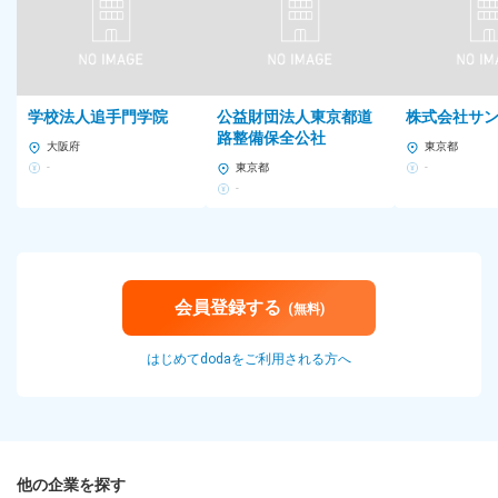
・オフィス内禁煙・分煙（喫煙スペースを別途設置）
勤務時間
8:00～17:00（所定労働時間8時間／休憩1時間）
学校法人追手門学院
公益財団法人東京都道
株式会社サ
※労務管理を徹底し、残業削減に取り組んでいます
路整備保全公社
大阪府
東京都
雇用形態
-
東京都
-
-
正社員
※試用期間最長6カ月は契約社員となります
※経験などにより試用期間が異なります
※給与・待遇などに変動はありません
会員登録する
(無料)
給与
【全国転勤型】
はじめてdodaをご利用される方へ
（院卒・大卒）月給29万円以上＋各種手当＋賞与
（短大卒・専門2年卒）月給26万4,000円以上＋各種手当＋賞与
（高卒）月給26万400円以上＋各種手当＋賞与
【地域限定型】
他の企業を探す
（院卒・大卒）月給27万8,000円以上＋各種手当＋賞与