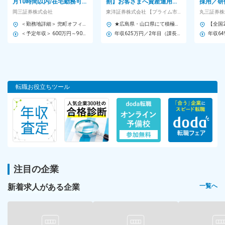
月10時間以内/在宅勤務可/
割】お客さまへ資産運用の
採用／研
・全国転勤型／転居を伴う転勤あり
土日祝休み/経営基盤◎～
ご提案・アドバイス／金融
とじっく
岡三証券株式会社
東洋証券株式会社 【プライム市場】
・地域限定型／転居を伴わない転勤あり
のプロへ着実に成長でき
適な商品
＜勤務地詳細＞ 兜町オフィス 住所：東京都中央区日本橋兜町1－4 日本橋兜町M-SQUARE 2階 受動喫煙対策：敷地内全面禁煙 変更の範囲：会社の定める事業所
★広島県・山口県にて積極募集中★ 【関東・中部・中国・四国の各拠点／希望を考慮した配属となります】 ■関東：東京都・千葉県・群馬県・茨城県 ■中部：静岡県・愛知県 ■中国：広島県・島根県・山口県 ■四国：愛媛県・高知県 ★勤務地は、希望と適性を考慮し決定します！ ※受動喫煙防止対策：主要事業所（東京）は敷地内全面禁煙／その他事業所により異なる ★通勤ラクラク！★ 最寄り駅から徒歩2分～20分圏内にある、駅チカ支店が多数。 毎日の通勤ストレスを軽減し、仕事終わりの予定も立てやすい好立地が魅力です。
る！
＜予定年収＞ 600万円～900万円 ＜賃金形態＞ 月給制 ＜賃金内訳＞ 月額（基本給）：408,000円～612,000円 ＜月給＞ 408,000円～612,000円 ＜昇給有無＞ 有 ＜残業手当＞ 有 ＜給与補足＞ ■ご経験、実績等を考慮の上決定します。 ■給与改定（７月）・賞与年2回（6月、12月） 賃金はあくまでも目安の金額であり、選考を通じて上下する可能性があります。 月給(月額)は固定手当を含めた表記です。
年収625万円／2年目（課長代理採用）
年収64
【東北】岩手県
【関東】東京都・神奈川県・千葉県・埼玉県
【信州・東海】長野県・愛知県・三重県
【関西】京都府・兵庫県・大阪府・奈良県・和歌山県
【中国・四国】岡山県・香川県
転職お役立ちツール
【九州】福岡県・佐賀県・長崎県
＜独身寮＞
・月2万円（使用料・食費込み）＋光熱費で入居可
・東京都西東京市、大阪府茨木市、岡山県岡山市の計3カ所
※男性のみ
※女性は別途借上げ寮（社宅）あり
注目の企業
＜借上げ寮（社宅）＞
新着求人がある企業
一覧へ
・月8,000円（使用料）＋水道光熱費で入居可
＜受動喫煙対策＞