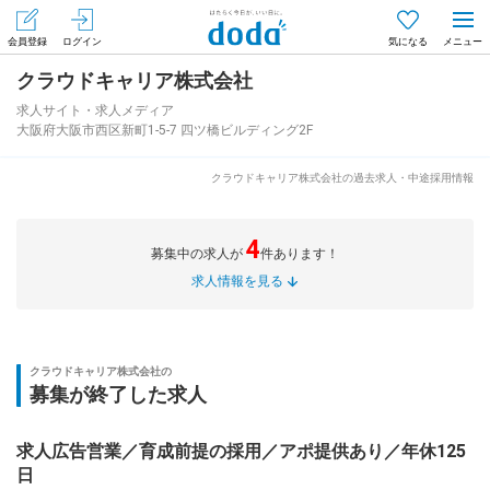
会員登録
ログイン
気になる
クラウドキャリア株式会社
メニュー
会員登録（無料）
ログイン
求人サイト・求人メディア
大阪府大阪市西区新町1-5-7 四ツ橋ビルディング2F
はじめてdodaをご利用される方へ
クラウドキャリア株式会社の過去求人・中途採用情報
求人を探す
4
募集中の求人が
件あります！
求人を紹介してもらう
求人情報を見る
知りたい・聞きたい
クラウドキャリア株式会社の
募集が終了した求人
イベント
求人広告営業／育成前提の採用／アポ提供あり／年休125
専門サイト
日