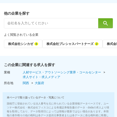
・固定残業代20ｈ分含む(月33,800円～)
他の企業を探す
【大阪】
月給24～40万円＋インセン
※固定残業代20ｈ分含む(31,100～51,900円)
よく閲覧されている企業
・試用期間:月給23万円～
・固定残業代20ｈ分含む(月29,800円～)
株式会社シンカゼ
株式会社プレシャスパートナーズ
株式会
▽▽▽
この企業に関連する求人を探す
◆試用期間は6カ月
◆固定残業超過分は別途支給
業種
人材サービス・アウトソーシング業界・コールセンター
求人サイト・求人メディア
※人材業界経験者の方は能力や前職の給与を考慮
所在地
関西
大阪府
※営業経験者の基準は年数・ブランクにより判断します
(営業経験ある方でも基準に満たない場合は、未経験者枠での条件
提示となる場合がございます)
本ページで取り扱っているデータ・写真について
国税庁に登録されている法人番号を元に作られている企業情報データベースです。ユー
ソナー株式会社・株式会社フィスコによる有価証券報告書のデータ・dodaの求人より情
■給与にプラスしてもらえる手当・インセンティブ
報を取得しており、データ取得日によっては情報が最新ではない場合があります。本情
毎月の売り上げに応じて支給されますが 、
報の著作権その他の権利は各データ提供元事業者または各データに係る権利者に帰属し