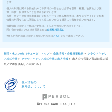
3～50万円程度のインセンティブをもらってます！
ます。
個人の利用に関する目的以外で本情報の一部または全部を引用、複製、改変および譲
渡、転貸、提供することは禁止されています。
年間で賞与クラスのインセンティブが何回もあるメンバーがいま
当社、各データ提供元事業者および各データに係る権利者は、本ウェブサイトおよび本
す！
情報の利用ならびに閲覧によって生じたいかなる損害にも責任を負いかねます。
個人、チーム、組織の達成でインセンティブの比率がドンドンあ
掲載情報に関するご相談ご要望は、下記までお問い合わせください。
がります！
問い合わせ先：doda担当営業または
企業様相談窓口
※個人の方の写真に関するお問い合わせは
こちら
よりご連絡ください。
＜年収例＞
年収1050万円／4年目／元営業／30代
年収820万円／２年目／元販売／20代
転職・求人doda（デューダ）トップ
>
企業情報・会社概要検索
>
クラウドキャリ
ア株式会社
>
クラウドキャリア株式会社の求人情報
>
求人広告営業／育成前提の採
■賞与
用／アポ提供あり／年休125日
年1回
(決算賞与)
■昇給
個人情報の
年1回
取り扱いについて
■入社時の想定年収
年収430万円
©PERSOL CAREER CO., LTD.
【未経験者／東京勤務】