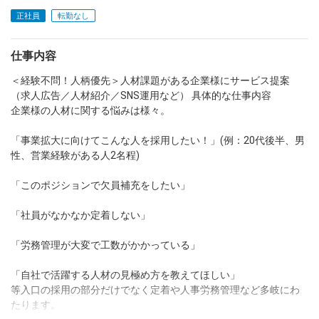
正社員
転勤なし
dodaチャットサポート
対応時間：10:00～22:00(日曜・年末年始を除く)
自動案内は24時間365日対応
仕事内容
転職の「モヤモヤ」、一人で悩まず
気軽に相談してみませんか？
＜経験不問！人柄優先＞人材課題がある企業様にサービス提案
dodaの使い方は？
（求人広告／人材紹介／SNS運用など） 具体的な仕事内容
今の仕事を続けるべき？
企業様の人材に関する悩みは様々。
「事業拡大に向けてこんな人を採用したい！」(例：20代後半、男
性、営業経験がある人2名程)
ヘルプ
サイトマップ
「このポジションで欠員補充をしたい」
「社員がなかなか定着しない」
「労務管理が大変で工数がかかっている」
「自社で活躍する人材の見極め方を教えてほしい」
等入口の採用の部分だけでなく定着や人事労務管理など多岐にわ
たります。