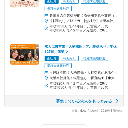
正社員
転勤なし
職種未経験歓迎
業種未経験歓迎
■採用代行
各業界の企業様が抱える採用課題を支援（RA）・求職者様の転職支援（CA）全般をお任せ
スカウト配信や面接調整等、採用の実務を企業様に代わって代
【転勤なし／駅チカ・徒歩1分】大阪本社＜詳細＞大阪府大阪市西区新町1-5-7 四ツ橋ビルディング2F＜アクセス＞・大阪メトロ「四ツ橋駅」から徒歩1分・大阪メトロ「心斎橋駅」から徒歩5分※受動喫煙対策:屋内全面禁煙
行。応募者との接点を逃さず、スピード感のある採用を実現しま
年収1050万円／4年目／元営業／30代
す。
年収820万円／２年目／元販売／20代
■企業型確定拠出年金(企業型DC)
資産形成ニーズの高まりを受けて、注目されている「企業型
求人広告営業／人柄採用／アポ提供あり／年休
125日／残業少
DC」。従業員満足度向上や採用力強化にもつながる制度として支
持されています。
正社員
転勤なし
職種未経験歓迎
業種未経験歓迎
■SNS事業
＜経験不問！人柄優先＞人材課題がある企業様にサービス提案（求人広告／人材紹介／SNS運用など）
インスタ等のSNSを通じて採用活動を行います。この事業部はス
大阪本社募集！転勤無し・駅直結★【◆大阪本社】大阪府大阪市西区新町1-5-7四ツ橋ビルディング２階[最寄り駅]地下鉄「四ツ橋」駅直結・「心斎橋」駅・「西大橋」駅カフェ風のおしゃれオフィスです！
タッフが立ち上げました！
年収820万円／２年目／元販売／20代
年収1050万円／4年目／元営業／30代
■採用に関わる助成金関連
助成金制度の活用支援も可能です。社労士資格を持つマネージャ
募集している求人をもっとみる
ーが在籍。採用施策と合わせた最適なご提案を行っています。
出典：doda求人情報（2026年8月時点）
チーム／組織構成
◇社員：20代3割、30代6割、40代1割