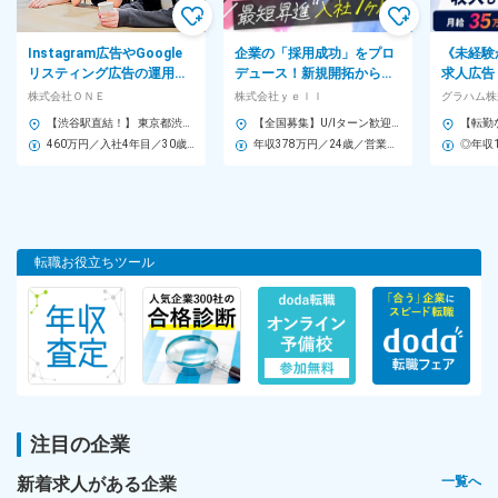
い！
勤務地
Instagram広告やGoogle
企業の「採用成功」をプロ
《未経験
リスティング広告の運用を
デュース！新規開拓から提
求人広告
＼大阪＆東京で募集！転勤無し・駅直結／
担当★企画・クリエイティ
案・掲載後フォローまで担
などを活
株式会社ＯＮＥ
株式会社ｙｅｌｌ
グラハム株
ブにも挑戦！
当する企画営業
課題を解
【渋谷駅直結！】 東京都渋谷区渋谷2丁目24‐12 スクランブルスクエア 41F ◆勤務地はフレキシブルオフィス「WeWork」 ━━━━━━━━━━━━━━━━━━━━━ フリードリンクのコーヒーやお茶を自由に利用できるほか、 ラウンジや共用スペースでリフレッシュすることも◎ オン・オフのメリハリをつけながら、快適に働ける職場です。 ★仕事終わりにビールも楽しめます！ ※撮影場所 WeWork 渋谷スクランブルスクエア 共用エリア
【全国募集】U/Iターン歓迎！ ◎勤務地が選択OK！転勤なしOK！ ◎総合職（転勤あり）も選択可！ ――――――――――――――― ■東京本社（渋谷区代々木） ■埼玉支社（さいたま市大宮区） ■横浜支社（横浜市西区） ■名古屋支社（名古屋市中区） ■大阪支社（大阪市中央区） ■福岡支社（福岡市中央区） ■札幌支社（札幌市中央区） ■仙台支社（仙台市青葉区） ■広島支社（広島市中区） ■神戸支社（神戸市中央区）
【▼大阪本社】
460万円／入社4年目／30歳／Webマーケター
年収378万円／24歳／営業職（東京・総合）／経験2年
大阪府大阪市西区新町1-5-7
四ツ橋ビルディング２階
＜最寄り駅＞
地下鉄「四ツ橋」駅直結・「心斎橋」駅・「西大橋」駅
転職お役立ちツール
★カフェ風のおしゃれオフィス
【▼東京オフィス／2025年1月OPEN♪】
東京都新宿区新宿3-5-6
キュープラザ新宿三丁目 4F
＜最寄り駅＞
東京メトロ丸の内線「新宿3丁目」駅直結
注目の企業
★最初は駅直結のシェアオフィスにて勤務となりますが、 2年目以
降、自社オフィスを構えることを目標に一緒に頑張りましょう！
新着求人がある企業
一覧へ