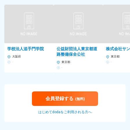
勤務時間
10:00～19:00（所定労働時間8h、休憩1h）
・19時ダッシュ帰りでエステに行ったりジムに通っているメンバ
ーも。
・育児中の時短勤務も対応実績有り
■平均残業時間
5時間
学校法人追手門学院
公益財団法人東京都道
株式会社サ
路整備保全公社
大阪府
東京都
～10時間程度 勤怠システムでしっかり管理しています(19時～19
-
東京都
-
時半退社が多いです)
-
雇用形態
正社員
給与
会員登録する
(無料)
【東京】
月給26～40万円＋インセン
はじめてdodaをご利用される方へ
※固定残業代20ｈ分含む(35,200～54,100円)
・試用期間:月給25万円～