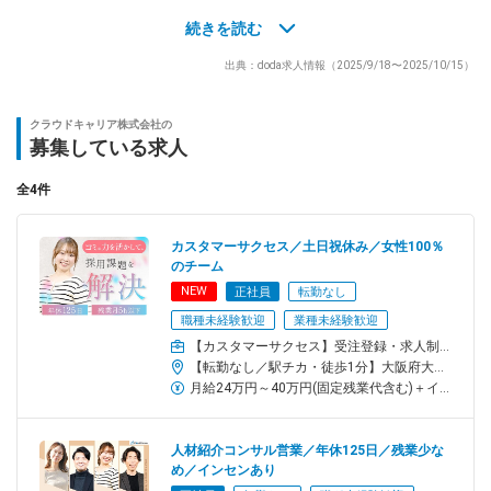
■まずは課題をお持ちの企業様の開拓／アポ提供あり
続きを読む
社内にコールセンター機能を持ち、確かなトーク力を持つアポイ
出典：doda求人情報（2025/9/18〜2025/10/15）
ンターが営業を強力にバックアップ！商談に繋がるアポイントが
安定して入るため、効率的に成果を出せる仕組みが整っていま
す。
クラウドキャリア株式会社の
募集している求人
■いざ商談！
様々な取扱いサービスより、お客様の課題に合わせたサービスを
全4件
使いどのように解決するか、を提案し企業様にご検討いただきま
す。現在はオンライン商談により全国に向けて営業活動中！
カスタマーサクセス／土日祝休み／女性100％
のチーム
【具体的な取り扱い商材】
NEW
正社員
転勤なし
■求人広告
職種未経験歓迎
業種未経験歓迎
今みている転職サイトのdodaはもちろん、マイナビ転職、エン転
職、バイトル、その他ダイレクトリクルーティング等の求人サー
【カスタマーサクセス】受注登録・求人制作・広告の運用など／クライアントフォローを一貫して対応
【転勤なし／駅チカ・徒歩1分】大阪府大阪市西区新町1-5-7 四ツ橋ビルディング2F＜アクセス＞・大阪メトロ「四ツ橋駅」から徒歩1分・大阪メトロ「心斎橋駅」から徒歩5分※受動喫煙対策:屋内全面禁煙(ビル内喫煙ルーム有り)
ビス。
月給24万円～40万円(固定残業代含む)＋インセンティブ※固定残業代は、時間外労働の有無に関わらず20時間分を、月3万1100円～5万1900円支給。超過分別途支給。＜試用期間＞月給23万円～26万円(固定残業代含む) ＋インセンティブ※固定残業代は、時間外労働の有無に関わらず20時間分を、月2万9800円～3万5200円支給。超過分別途支給。
■人材紹介
人材紹介部門とメディア部門が連携することで、課題に応じた最
人材紹介コンサル営業／年休125日／残業少な
適な採用手法を提案できる体制を構築。お客様ごとに合わせた
め／インセンあり
「最適解」を提供。