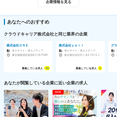
企業情報を見る
◇アルバイト：20～40代のママさん中心
◇男性4：女性6
＜女性管理職も活躍中！＞
あなたへのおすすめ
未経験からスタートして管理職になった女性スタッフも多数！
周囲のサポートも手厚く、キャリアアップをしっかり応援してく
クラウドキャリア株式会社と同じ業界の企業
れる環境です。
対象となる方
株式会社ＯＮＥ
株式会社ｙｅｌｌ
グ
求人サイト・求人メディア
求人サイト・求人メディア
【未経験スタートも多数！】とにかく明るく前向きに取り組める
東京都新宿区新宿4-3-25 TOKYU REIT新宿ビル4階
東京都渋谷区代々木2-10-12 JA東京南新宿ビル5F
方、お喋り好きであれば経験問わず大歓迎
★未経験歓迎！育成環境も整っています！
募集している求人
14
募集している求人
1
前向きさとコミュニケーション力、そしてあきらめずに挑み続け
る姿勢――
あなたが閲覧している企業に近い企業の求人
そんな“人の力”を大切にしています。
一人ひとりの個性が輝くチームで、あなたの魅力を発揮しません
NEW
か？
直近で新規事業がいくつかスタートしており(メンバー発案)
経験がある方や立ち上げに参加したい方ぜひお力を貸してくださ