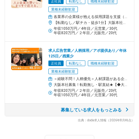
正社員
転勤なし
職種未経験歓迎
業種未経験歓迎
■採用代行
各業界の企業様が抱える採用課題を支援（RA）・求職者様の転職支援（CA）全般をお任せ
スカウト配信や面接調整等、採用の実務を企業様に代わって代
【転勤なし／駅チカ・徒歩1分】大阪本社＜詳細＞大阪府大阪市西区新町1-5-7 四ツ橋ビルディング2F＜アクセス＞・大阪メトロ「四ツ橋駅」から徒歩1分・大阪メトロ「心斎橋駅」から徒歩5分※受動喫煙対策:屋内全面禁煙
行。応募者との接点を逃さず、スピード感のある採用を実現しま
年収1050万円／4年目／元営業／30代
す。
年収820万円／２年目／元販売／20代
■企業型確定拠出年金(企業型DC)
資産形成ニーズの高まりを受けて、注目されている「企業型
求人広告営業／人柄採用／アポ提供あり／年休
125日／残業少
DC」。従業員満足度向上や採用力強化にもつながる制度として支
持されています。
正社員
転勤なし
職種未経験歓迎
業種未経験歓迎
■SNS事業
＜経験不問！人柄優先＞人材課題がある企業様にサービス提案（求人広告／人材紹介／SNS運用など）
インスタ等のSNSを通じて採用活動を行います。この事業部はス
大阪本社募集！転勤無し・駅直結★【◆大阪本社】大阪府大阪市西区新町1-5-7四ツ橋ビルディング２階[最寄り駅]地下鉄「四ツ橋」駅直結・「心斎橋」駅・「西大橋」駅カフェ風のおしゃれオフィスです！
タッフが立ち上げました！
年収820万円／２年目／元販売／20代
年収1050万円／4年目／元営業／30代
■採用に関わる助成金関連
助成金制度の活用支援も可能です。社労士資格を持つマネージャ
募集している求人をもっとみる
ーが在籍。採用施策と合わせた最適なご提案を行っています。
出典：doda求人情報（2026年8月時点）
チーム／組織構成
◇社員：20代3割、30代6割、40代1割