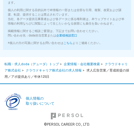
・固定残業代20ｈ分含む(月29,800円～)
ます。
個人の利用に関する目的以外で本情報の一部または全部を引用、複製、改変および譲
渡、転貸、提供することは禁止されています。
▽▽▽
当社、各データ提供元事業者および各データに係る権利者は、本ウェブサイトおよび本
情報の利用ならびに閲覧によって生じたいかなる損害にも責任を負いかねます。
◆試用期間は6カ月
掲載情報に関するご相談ご要望は、下記までお問い合わせください。
◆固定残業超過分は別途支給
問い合わせ先：doda担当営業または
企業様相談窓口
※個人の方の写真に関するお問い合わせは
こちら
よりご連絡ください。
※人材業界経験者の方は能力や前職の給与を考慮
※営業経験者の基準は年数・ブランクにより判断します
(営業経験ある方でも基準に満たない場合は、未経験者枠での条件
転職・求人doda（デューダ）トップ
>
企業情報・会社概要検索
>
クラウドキャリ
提示となる場合がございます)
ア株式会社
>
クラウドキャリア株式会社の求人情報
>
求人広告営業／育成前提の採
用／アポ提供あり／年休125日
■給与にプラスしてもらえる手当・インセンティブ
毎月の売り上げに応じて支給されますが 、
3～50万円程度のインセンティブをもらってます！
個人情報の
年間で賞与クラスのインセンティブが何回もあるメンバーがいま
取り扱いについて
す！
個人、チーム、組織の達成でインセンティブの比率がドンドンあ
がります！
©PERSOL CAREER CO., LTD.