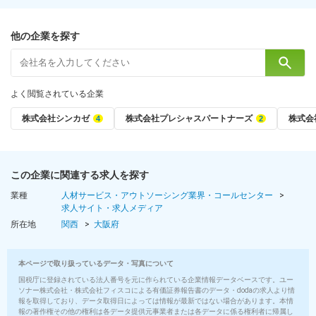
7時間
勤怠システムでしっかり管理しています(19時～19時半退社が多
他の企業を探す
いです)
雇用形態
よく閲覧されている企業
正社員
株式会社シンカゼ
株式会社プレシャスパートナーズ
株式会
給与
【東京】
月給26～40万円＋インセン
この企業に関連する求人を探す
※固定残業代20ｈ分含む(35,200～54,100円)
業種
人材サービス・アウトソーシング業界・コールセンター
・試用期間:月給25万円～
求人サイト・求人メディア
・固定残業代20ｈ分含む(月33,800円～)
所在地
関西
大阪府
【大阪】
月給24～40万円＋インセン
本ページで取り扱っているデータ・写真について
※固定残業代20ｈ分含む(31,100～51,900円)
国税庁に登録されている法人番号を元に作られている企業情報データベースです。ユー
ソナー株式会社・株式会社フィスコによる有価証券報告書のデータ・dodaの求人より情
報を取得しており、データ取得日によっては情報が最新ではない場合があります。本情
・試用期間:月給23万円～
報の著作権その他の権利は各データ提供元事業者または各データに係る権利者に帰属し