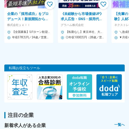
勤務地
企業の「採用成功」をプロ
《未経験から市場価値UP》
【先輩の
大阪・東京で募集★東京新オフィス移転予定★転勤無し・駅直結
デュース！新規開拓から提
求人広告・SNS・採用代行
験】人材
★
案・掲載後フォローまで担
などを活用し、企業の採用
に今流行
株式会社ｙｅｌｌ
グラハム株式会社
当する企画営業
課題を解決する企画営業
サービス
【全国募集】U/Iターン歓迎！ ◎勤務地が選択OK！転勤なしOK！ ◎総合職（転勤あり）も選択可！ ――――――――――――――― ■東京本社（渋谷区代々木） ■埼玉支社（さいたま市大宮区） ■横浜支社（横浜市西区） ■名古屋支社（名古屋市中区） ■大阪支社（大阪市中央区） ■福岡支社（福岡市中央区） ■札幌支社（札幌市中央区） ■仙台支社（仙台市青葉区） ■広島支社（広島市中区） ■神戸支社（神戸市中央区）
【転勤なし】東京本社、大阪本社のいずれかでの勤務となります。 ＜東京本社＞★今年3月に移転したばかりのキレイなオフィス！ 東京都豊島区高田2丁目17-22 目白中野ビル5F ＜アクセス＞ 「雑司が谷駅」徒歩1分 「目白駅」徒歩7分 「池袋駅」徒歩12分 「鬼子母神前駅」徒歩3分 ＜大阪本社＞ 大阪府大阪市西区立売堀1-2-12 本町平成ビル2F ＜アクセス＞ 「本町駅」徒歩2分 ※100%希望配属 ※受動喫煙対策あり
【◆大阪本社】
す！
年収378万円／24歳／営業職（東京・総合）／経験2年
◎年収1000万円（28歳／営業／経験4年） 入社後年収700万円UP
大阪府大阪市西区新町1-5-7
四ツ橋ビルディング２階
[最寄り駅]
地下鉄「四ツ橋」駅直結・「心斎橋」駅・「西大橋」駅
転職お役立ちツール
カフェ風のおしゃれオフィスです！
【◆東京オフィス】
東京都新宿区新宿3-5-6
キュープラザ新宿三丁目 4F
[最寄り駅]
東京メトロ丸の内線「新宿3丁目」駅直結
注目の企業
新着求人がある企業
一覧へ