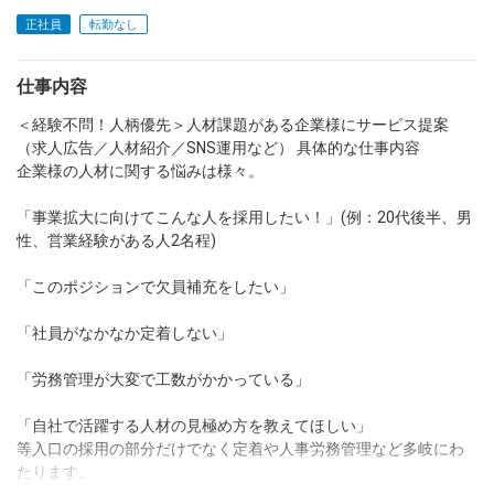
正社員
転勤なし
dodaチャットサポート
対応時間：10:00～22:00(日曜・年末年始を除く)
自動案内は24時間365日対応
仕事内容
転職の「モヤモヤ」、一人で悩まず
気軽に相談してみませんか？
＜経験不問！人柄優先＞人材課題がある企業様にサービス提案
dodaの使い方は？
（求人広告／人材紹介／SNS運用など） 具体的な仕事内容
今の仕事を続けるべき？
企業様の人材に関する悩みは様々。
「事業拡大に向けてこんな人を採用したい！」(例：20代後半、男
性、営業経験がある人2名程)
ヘルプ
サイトマップ
「このポジションで欠員補充をしたい」
「社員がなかなか定着しない」
「労務管理が大変で工数がかかっている」
「自社で活躍する人材の見極め方を教えてほしい」
等入口の採用の部分だけでなく定着や人事労務管理など多岐にわ
たります。