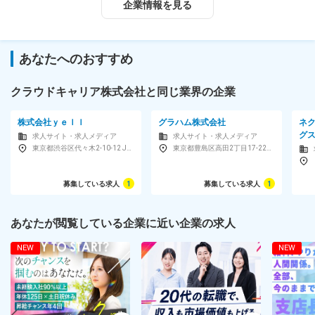
企業情報を見る
◇アルバイト：20～40代のママさん中心
◇男性4：女性6
＜女性管理職も活躍中！＞
あなたへのおすすめ
実は当社の管理職は女性が多め！
最短で入社1年3ヶ月でリーダーになったスタッフもいます！
クラウドキャリア株式会社と同じ業界の企業
対象となる方
株式会社ｙｅｌｌ
グラハム株式会社
ネ
【未経験スタートも多数！】とにかく明るく前向きに取り組める
グ
求人サイト・求人メディア
求人サイト・求人メディア
方、お喋り好きであれば経験問わず大歓迎
東京都渋谷区代々木2-10-12 JA東京南新宿ビル5F
東京都豊島区高田2丁目17-22 目白中野ビル5F
★未経験歓迎！育成環境も整っています！
募集している求人
1
募集している求人
1
前向きさとコミュニケーション力、そしてあきらめずに挑み続け
る姿勢――
そんな“人の力”を大切にしています。
あなたが閲覧している企業に近い企業の求人
一人ひとりの個性が輝くチームで、あなたの魅力を発揮しません
か？
NEW
NEW
直近で新規事業がいくつかスタートしており(メンバー発案)
経験がある方や立ち上げに参加したい方ぜひお力を貸してくださ
い！