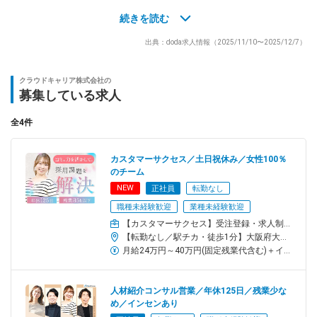
■まずは課題をお持ちの企業様の開拓／アポ提供あり
続きを読む
社内にコールセンター機能を持ち、確かなトーク力を持つアポイ
出典：doda求人情報（2025/11/10〜2025/12/7）
ンターが営業を強力にバックアップ！商談に繋がるアポイントが
安定して入るため、効率的に成果を出せる仕組みが整っていま
す。
クラウドキャリア株式会社の
募集している求人
■いざ商談！
様々な取扱いサービスより、お客様の課題に合わせたサービスを
全4件
使いどのように解決するか、を提案し企業様にご検討いただきま
す。現在はオンライン商談により全国に向けて営業活動中！
カスタマーサクセス／土日祝休み／女性100％
のチーム
【具体的な取り扱い商材】
NEW
正社員
転勤なし
■求人広告
職種未経験歓迎
業種未経験歓迎
今みている転職サイトのdodaはもちろん、マイナビ転職、エン転
職、バイトル、その他ダイレクトリクルーティング等の求人サー
【カスタマーサクセス】受注登録・求人制作・広告の運用など／クライアントフォローを一貫して対応
【転勤なし／駅チカ・徒歩1分】大阪府大阪市西区新町1-5-7 四ツ橋ビルディング2F＜アクセス＞・大阪メトロ「四ツ橋駅」から徒歩1分・大阪メトロ「心斎橋駅」から徒歩5分※受動喫煙対策:屋内全面禁煙(ビル内喫煙ルーム有り)
ビス。
月給24万円～40万円(固定残業代含む)＋インセンティブ※固定残業代は、時間外労働の有無に関わらず20時間分を、月3万1100円～5万1900円支給。超過分別途支給。＜試用期間＞月給23万円～26万円(固定残業代含む) ＋インセンティブ※固定残業代は、時間外労働の有無に関わらず20時間分を、月2万9800円～3万5200円支給。超過分別途支給。
■人材紹介
人材紹介部門とメディア部門が連携することで、課題に応じた最
人材紹介コンサル営業／年休125日／残業少な
適な採用手法を提案できる体制を構築。お客様ごとに合わせた
め／インセンあり
「最適解」を提供。