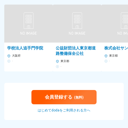
＼東京オフィス、2026年1月にSHIBUYA WayPへ移転決定！／
￣￣￣￣￣￣￣￣￣￣￣￣￣￣￣￣￣￣￣￣￣￣￣￣￣￣￣￣￣
【◆新・東京オフィス】
東京都渋谷区神南1-6-5
[最寄り駅]
各線「渋谷駅」駅から徒歩7分
学校法人追手門学院
公益財団法人東京都道
株式会社サ
より広く、ブースや会議室もあるオフィスへ移転します！
路整備保全公社
現在のオフィスもオシャレですが、移転先もオシャレで好立地♪屋
大阪府
東京都
-
東京都
-
上テラスもあります！！
-
ゆくゆくは自社オフィスを構えることを目標に一緒に頑張りまし
ょう！
勤務時間
会員登録する
(無料)
10:00～19:00（所定労働時間8h、休憩1h）
・19時ダッシュ帰りでエステに行ったりジムに通っているメンバ
はじめてdodaをご利用される方へ
ーも。
・育児中の時短勤務も対応実績有り
■平均残業時間