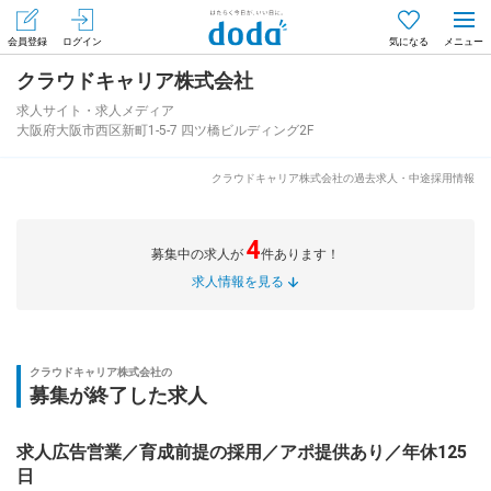
会員登録
ログイン
気になる
クラウドキャリア株式会社
メニュー
会員登録（無料）
ログイン
求人サイト・求人メディア
大阪府大阪市西区新町1-5-7 四ツ橋ビルディング2F
はじめてdodaをご利用される方へ
クラウドキャリア株式会社の過去求人・中途採用情報
求人を探す
4
募集中の求人が
件あります！
求人を紹介してもらう
求人情報を見る
知りたい・聞きたい
クラウドキャリア株式会社の
募集が終了した求人
イベント
求人広告営業／育成前提の採用／アポ提供あり／年休125
専門サイト
日