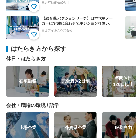
パー
三井不動産株式会社
【総合職/ポジションサーチ】日本TOPメー
カー/ご経験に合わせてポジション打診いた
します
富士フイルム株式会社
はたらき方から探す
休日・はたらき方
年間休日
在宅勤務
完全週休2日制
120日以上
会社・職場の環境 / 語学
上場企業
外資系企業
服装自由