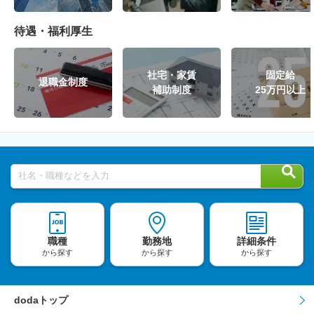
待遇・福利厚生
社宅・家賃
固定給
退職金制度
補助制度
25万円以上
社名・職種などを入力
職種
勤務地
詳細条件
から探す
から探す
から探す
dodaトップ