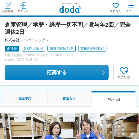
会員登録
ログイン
気になる
メニュー
倉庫管理／学歴・経歴一切不問／賞与年2回／完全
週休2日
株式会社スーパーレックス
正社員
5名以上採用
職種未経験歓迎
業種未経験歓迎
掲載予定期間：
2026/6/1（月）
~
2026/8/30（日）
更新日：
2026/7/16（木）
応募する
気になる
募集要項
応募方法
Pick up!