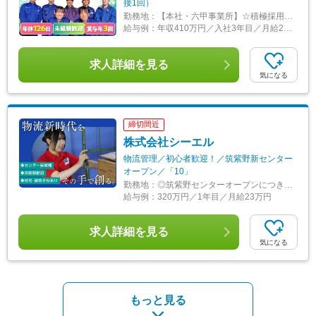
接1回）
勤務地：
【本社・六甲事業所】☆積極採用中！ 兵庫県神戸市東灘区向洋町西2-9 ※車通勤OK／U・Iターン歓迎 ▽アクセス 六甲ライナー「アイランド北口」駅より徒歩約15分 ◎マイカー通勤の場合、駐車場完備です。 【船橋事業所】 千葉県船橋市高瀬町6 ※車通勤要相談 ▽アクセス 京葉線「南船橋」駅より徒歩約30分 ◎最寄駅からの送迎要相談 ※各事業所の受動喫煙防止対策：あり
給与例：
年収410万円／入社3年目／月給25万円×12カ月+賞与
求人詳細を見る
気になる
締切間近
株式会社シーエル
物流管理／初心者歓迎！／筑紫野新センター
オープン／「10」
勤務地：
◎筑紫野センターオープンにつきオープニングスタッフ募集◎ ★新センター続々OPEN★ ★☆★ 今がチャンス！！★☆★ 県外からご入社される方は引っ越し代＆毎月の寮費は会社が負担します！ ※千葉、神奈川、岡山、佐賀、愛知・広島の勤務地が対象となります。 ※社宅規定あり ■福岡県 ・筑紫野新センター ＜NEW＞ ・宇美東センター ・宇美センター ・古賀センター ・筑紫野センター ・間センター ■広島県 ・広島センター ■岡山県 ・倉敷センター ■佐賀県 ・鳥栖センター ■千葉県 ・成田センター ・コスモス薬品成田常温センター ■神奈川県 ・海老名センター ■埼玉県 ・吉川センター ■鹿児島県 ・南九州センター ■大阪府 ・守口センター ・箕面センター ■沖縄県 ・糸満センター ・浦添センター ■石川県 ・北陸デポセンター ■兵庫県 ・姫路センター ・加西センター ・福崎センター ■愛知県 ・犬山センター 【下記のいずれか】 ★希望を考慮した上で決定します ★駐車場あり・マイカー通勤OK
給与例：
320万円／1年目／月給23万円
求人詳細を見る
気になる
もっと見る