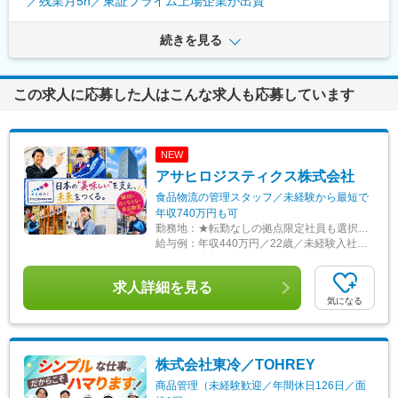
／残業月5h／東証プライム上場企業が出資
続きを見る
この求人に応募した人はこんな求人も応募しています
NEW
アサヒロジスティクス株式会社
食品物流の管理スタッフ／未経験から最短で
年収740万円も可
勤務地：
★転勤なしの拠点限定社員も選択可能 ★希望勤務地を考慮して配属を決定します ★自動車・バイク通勤OK（駐車場完備） 【埼玉エリア】嵐山町、さいたま市、狭山市、熊谷市、草加市、東松山市、越谷市 【千葉エリア】松戸市、千葉市、船橋市、白井市 【神奈川エリア】愛甲郡愛川町、横浜市、座間市 【北関東エリア】群馬県伊勢崎市、茨城県猿島郡五霞町 【新潟エリア】長岡市 【東北エリア】宮城県仙台市、岩手県滝沢市 【関西エリア・新拠点】大阪府茨木市（2026年5月新規オープン) 【北陸エリア・新拠点】富山県射水市（2026年5月新規オープン)
給与例：
年収440万円／22歳／未経験入社1年目／一般職
求人詳細を見る
気になる
株式会社東冷／TOHREY
商品管理（未経験歓迎／年間休日126日／面