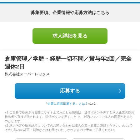
募集要項、企業情報や応募方法はこちら
求人詳細を見る
倉庫管理／学歴・経歴一切不問／賞与年2回／完全
週休2日
株式会社スーパーレックス
応募する
「企業に直接応募する」とは？
※1
※2
※1.ご自身で応募される際にサイト上で入力した情報は、送信ボタンを押すと求人企業の採用
担当者へ直接送信されます。送信ボタンを押すことで、上記についてご本人の同意があるも
のとします。
※2.求人内容や応募結果についてのお問い合わせは求人企業へ直接ご連絡ください。dodaで
は申し込みの訂正・削除などはお受けいたしかねますので予めご了承ください。