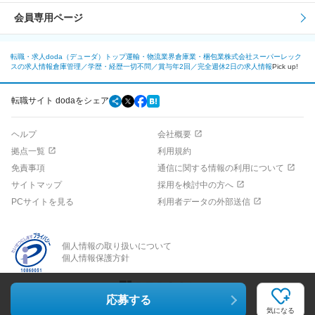
会員専用ページ
転職・求人doda（デューダ）トップ
運輸・物流業界
倉庫業・梱包業
株式会社スーパーレック
スの求人情報
倉庫管理／学歴・経歴一切不問／賞与年2回／完全週休2日の求人情報
Pick up!
転職サイト dodaをシェア
ヘルプ
会社概要
拠点一覧
利用規約
免責事項
通信に関する情報の利用について
サイトマップ
採用を検討中の方へ
PCサイトを見る
利用者データの外部送信
個人情報の取り扱いについて
個人情報保護方針
応募する
©PERSOL CAREER CO., LTD.
気になる