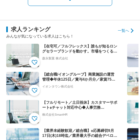
求人ランキング
一覧へ
みんなが気になっている求人はこちら！
【在宅可／フルフレックス】誰もが知るロン
グセラーブランドを動かす。市場をつくる提
案営業◆ハイチュウ等
森永製菓 株式会社
【総合職/イオングループ】商業施設の運営
管理◆年休125日／賞与4か月分／家賃75％
会社負担！
イオンタウン株式会社
【フルリモート／土日祝休】カスタマーサポ
ート※チャット対応中心◆人事労務
SaaS”SmartHR"
株式会社SmartHR
【業界未経験歓迎／総合職】※応募締切9月
17日(木)18時迄／業界最大手の総合デベロッ