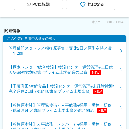
PCに転送
気になる
求人コード
3015101947
関連情報
この企業が募集中のほかの求人
管理部門スタッフ／相模原募集／完休2日／原則定時／賞
与年2回
【厚木センター/総合物流】物流センター運営管理※土日休
み/未経験歓迎/東証プライム上場企業の出資
NEW
【千葉誉田/生鮮食品】物流センター運営管理※未経験歓迎/
完全週休2日制/夜勤無/東証プライム上場出資
NEW
【相模原本社】管理職候補＜人事総務※採用・労務・研修
＞残業月5h／東証プライム上場出資の総合物流
NEW
【相模原本社】人事総務（メンバー）※採用・労務・研修