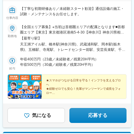
【丁寧な初期研修あり／未経験スタート歓迎】通信設備の施工・
試験・メンテナンスをお任せします。
仕事内容
【全国エリア募集】※当初は首都圏エリアの配属となります■首都
圏エリア【東京】東京都港区港南5-4-30【神奈川】神奈川県相模
勤務地
原市緑区大山町7 3F【埼玉】埼玉県さいたま市南区内谷6-2-
【最寄り駅】
8【栃木】栃木県宇都宮市平出工業団地3番地10■東北エリア宮城
天王洲アイル駅、橋本駅(神奈川県)、武蔵浦和駅、岡本駅(栃木
県仙台市若林区清水小路8-36■信越エリア新潟県新潟市西区的場流
県)、五橋駅、寺尾駅、トレードセンター前駅、安芸長束駅、千代
通2-4-1■関西エリア大阪府大阪市住之江区南港北2-1-10■中国エリ
県庁口駅、愛宕橋駅、コスモスクエア駅、不動院前駅、呉服町駅
ア広島県広島市西区大芝3-5-22■九州エリア福岡県福岡市博多区千
年収400万円（23歳／未経験者／残業20H平均）
(福岡県)、宮城野通駅、中ふ頭駅
代2-15-12※各拠点受動喫煙防止対策あり
年収500万円（30歳／経験者／残業20H平均）
給与
★スマホがつながる日常を守る！インフラを支えるプロ
へ
★経験ゼロでも安心！先輩がマンツーマンで成長をフォ
ロー
★研修を通じて、国家資格取得にもチャレンジ可能
★技術を身につけ、早いうちから安定した収入へ
★年休125日以上！ムリなく続けやすい働き方
気になる
応募する