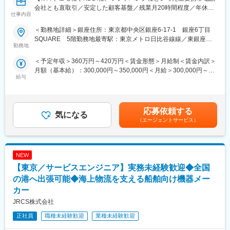
会社4社(丸紅情報システムズ、丸紅ITソリューションズ、丸紅ネ
会社とも直取引／安定した顧客基盤／残業月20時間程度／年休
ットワークソリューションズ、イーツ)の持株会社として2023年4
仕事内容
124日／住宅手当・家族手当あり】
月に設立しました。
＜勤務地詳細＞銀座住所：東京都中央区銀座6-17-1 銀座6丁目
■業務内容：
幅広い業界に顧客を持ち、付加価値の高いソリューションを提供
SQUARE 5階勤務地最寄駅：東京メトロ日比谷線線／東銀座駅
業務名：移動無線屋外・屋外基地局保守作業（現地保守対応業
勤務地
してきた「丸紅情報システムズ」、お客様のニーズにあった業務
受動喫煙対策：屋内全面禁煙変更の範囲：会社が定める場所およ
務）
システムの導入や運用システムの支援に力を有する「丸紅ITソリ
び本社、支店、営業所、従業員の自宅
＜予定年収＞360万円～420万円＜賃金形態＞月給制＜賃金内訳＞
・無線機やケーブル交換作業
ューションズ」、有線／無線のネットワーク基盤に強みのある
月額（基本給）：300,000円～350,000円＜月給＞300,000円～
・光コネクターの端面清掃
「丸紅ネットワークソリューションズ」、情報システムに欠かせ
給与
350,000円＜昇給有無＞有＜残業手当＞有＜給与補足＞※給与詳細
・異常アラーム発報時の切り分け作業
ないデータの管理業務に長けている「イーツ」。
は経験・能力・前職給与等を踏まえて決定します。■昇給：年1回
・作業前後の正常性確認等
（4月）※過去実績：9,700円～12,500円※基本給に対して+5%で換
※コンクリート柱やアンテナ支持柱などの高所作業有り
システムインテグレーションからクラウド・セキュリティ・
算■賞与：年2回あり■インセンティブ制度あり（業績により変
※通信キャリア：ドコモ社、UQ社
応募依頼する
AI/IoT・ネットワーク・データセンター・運用/保守に至るまで、
気になる
動）賃金はあくまでも目安の金額であり、選考を通じて上下する
※人数：4名程度
多岐にわたるIT技術を通して、様々な業界・お客様へのITライフサ
（エージェントサービス）
可能性があります。月給(月額)は固定手当を含めた表記です。
※作業場所：通信建設会社の事務所（品川区港南、新高円寺、代々
イクルに最適なソリューションとサービスを提供します。
木、立川、浦和等）
変更の範囲：会社の定める業務
NEW
■当社の特徴／強み：
◇移動体通信の黎明期から業界を牽引しており、大手通信会社と
【東京／サービスエンジニア】実務未経験歓迎◆全国
のお取引も多く、高品質なサービスや技術力を提供しています。
の港へ出張可能◆海上物流を支える船舶向け機器メー
◇外部企業向けにも『第一級陸上特殊無線技士』資格取得セミナ
カー
ーを行うなど、教育にも大きな強みを持っています。
JRCS株式会社
◇社員680名のうち、320名がモバイル関係の国家資格を保有する
技術者集団で、平均年齢31歳と若手社員が多く活躍しています。
正社員
職種未経験歓迎
業種未経験歓迎
（2020年10月1日現在）