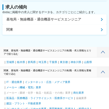
求人の傾向
dodaに掲載中の求人に関するデータを、カテゴリごとにご紹介します。
基地局・無線機器・通信機器サービスエンジニア
関東
関東、基地局・無線機器・通信機器サービスエンジニアの転職・求人情報をエリ
アで絞り込む
茨城県
栃木県
群馬県
埼玉県
千葉県
東京都
神奈川県
山梨県
関東、基地局・無線機器・通信機器サービスエンジニアの転職・求人情報を業種
で絞り込む
IT・通信業界
インターネット・広告・メディア業界
メーカー（機械・電気）業界
メーカー（素材・化学・食品・化粧品・その他）業界
商社業界
医薬品・医療機器・ライフサイエンス・医療系サービス
金融業界
建設・プラント・不動産業界
コンサルティング・リサーチ業界・専門事務所・監査法人・税理士法人