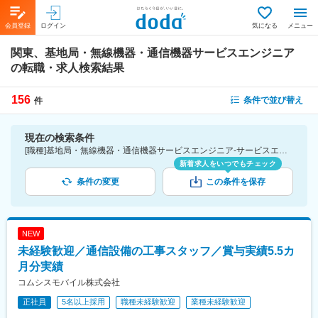
会員登録
ログイン
気になる
メニュー
関東、基地局・無線機器・通信機器サービスエンジニア
の転職・求人検索結果
156
条件で並び替え
件
現在の検索条件
[職種]基地局・無線機器・通信機器サービスエンジニア-サービスエンジニア・サポートエンジニア [勤務地]関東
新着求人をいつでもチェック
条件の変更
この条件を保存
NEW
未経験歓迎／通信設備の工事スタッフ／賞与実績5.5カ
月分実績
コムシスモバイル株式会社
正社員
5名以上採用
職種未経験歓迎
業種未経験歓迎