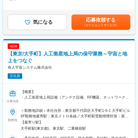
409,500円＜昇給有無＞有＜残業手当＞有＜給与補足＞※経験・能
業務を継続するために、即戦力人財を社員として迎えたいと考え
■スターツグループについて：
力等を考慮し当社規定に基づき決定します。※管理監督者として採
ています。
スターツグループは、土地活用、不動産仲介・管理を中心とした
用された場合、時間外勤務手当、休日勤務手当は支給対象外とな
ストック型収益積層ビジネスをはじめ、金融、ホテル、出版、高
ります。※年収：賞与含む、残業代月20h含む、諸手当含まず。■
応募依頼する
■業務概要：
気になる
齢者支援・保育なども手掛ける「総合生活文化企業」です。
昇給年1回（10月)■賞与年2回（6月・12月）賃金はあくまでも目
（エージェントサービス）
・2030年に実現する社会への提供価値として『VISION2030：
・グループ社数93社
安の金額であり、選考を通じて上下する可能性があります。月給
「つながる安心」をカタチにする』を掲げ、サービスの安定稼働
・グループ社員数9,100名
(月額)は固定手当を含めた表記です。
のため基地局設備の運用保守業務に関するさまざまな業務を行っ
・住宅管理戸数73.2万戸
ています。
・不動産店舗数634店舗(ピタットハウス店舗数)
NEW
【東京/大手町】人工衛星地上局の保守業務～宇宙と地
■業務内容：
変更の範囲：会社の定める業務
・基地局内製保守（基地局故障時に自社にて交換・復旧対応作業
上をつなぐ
を実施）の取り組みにより、故障に伴う携帯電話サービスの早期
有人宇宙システム株式会社
復旧を目指しています。
正社員
・また、年間を通したイベント対応（花火や音楽フェスなど）や
災害発生時（地震や台風など）には、車載用基地局により臨時対
策を行うことでエリア復旧を行うこともあります。
【概要】
・復旧作業にあたっては、Starlink衛星通信を使った最新の技術に
・人工衛星地上局設備（アンテナ設備、RF機器、ネットワーク機
より他社に先駆けて早期の復旧出来るよう日々訓練を行っていま
仕事内容
器）の保守・点検に関する各種業務を担当いただきます。
す。
・顧客や人工衛星地上局の運用者と連携しながら、運用中の人工
・深夜/休日対応の頻度：月2～3回程度／出張の頻度：月1回程度
＜勤務地詳細＞本社住所：東京都千代田区大手町1-6-1 大手町ビル
衛星地上局設備で発生した各種の障害の一次切り分けを行い、各
8F勤務地最寄駅：東京メトロ各線／大手町駅受動喫煙対策：屋内
設備におけるハードウェア・ソフトウェアベンダー（以下、ベン
勤務地
■当ポジションの魅力：
全面禁煙変更の範囲：会社の定める事業所（リモートワーク含
【最寄り駅】
ダーとします）との調整業務（英文メールのやり取りや状況に応
・日常生活に欠かせない携帯電話をはじめとした、さまざま社会
む）
大手町駅(東京都)、東京駅、二重橋前駅
じて英語での打合を含む）を行っていただきます。
インフラを支えている通信設備の運用保守業務に携わることで難
・ベンダーとの調整を踏まえ、運用復旧の暫定処置、恒久処置、
易度の高い資格の取得だけでなく、やりがいや達成感を感じるこ