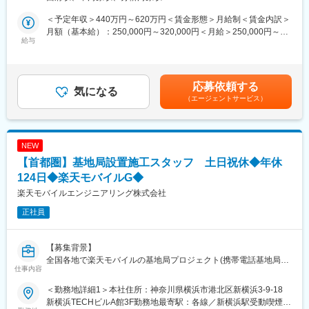
■業務内容
当社は、NECグル―プの防衛・航空宇宙事業において、製品の開
自衛隊で使用される水中音響機器／レーダー装置／無線航法／無
発設計・生産など重要な役割を担う会社です。主に当社は防衛・
＜予定年収＞440万円～620万円＜賃金形態＞月給制＜賃金内訳＞
線通信機器の点検保守をご担当いただきます。
航空宇宙の事業領域でレーダやソーナーといったセンサ機器や、
月額（基本給）：250,000円～320,000円＜月給＞250,000円～
客先運用場所(自衛隊基地等)での点検修理、当社に持ち込まれた機
給与
各種無線通信装置を扱っています。私たちはこのような製品を
320,000円＜昇給有無＞有＜残業手当＞有＜給与補足＞■賞与実
器の点検修理、顧客先との日程調整を行います。
NECとパートナーシップをとりながら開発設計・生産するととも
績：年2回賃金はあくまでも目安の金額であり、選考を通じて上下
に納品後の保守メンテナンスまで行っています。近年、日本を取
する可能性があります。月給(月額)は固定手当を含めた表記です。
■組織構成：
り巻く安全保障環境が激変する中、私たちの生産した製品は24時
応募依頼する
130名程度
気になる
間365日、日本の目・耳となり、私たちの安心と安全を守りま
（エージェントサービス）
す。
■仕事の魅力：
◎中長期的に防衛予算の増額が見込まれるため、高い事業安定性
を誇ります。
NEW
◎残業は平均月15時間程度。年間休日126日で働きやすい環境で
【首都圏】基地局設置施工スタッフ 土日祝休◆年休
す。
◎自衛隊の装備品などの保守保全業務なので国防における縁の下
124日◆楽天モバイルG◆
の力持ちであるポジションです。
楽天モバイルエンジニアリング株式会社
正社員
■ご入社後の研修体制：
階層別研修も整備されているため、他部署との横のつながりを作
る機会もございますので中途入社でもご安心ください。
【募集背景】
全国各地で楽天モバイルの基地局プロジェクト(携帯電話基地局の
■働き方
仕事内容
建設・保守業務)を展開しています。
・残業平均月15時間程度
この度、事業拡大に伴い、基地局建設工事の中核を担う現場作業
・年間休日126日
＜勤務地詳細1＞本社住所：神奈川県横浜市港北区新横浜3-9-18
員を募集いたします。
新横浜TECHビルA館3F勤務地最寄駅：各線／新横浜駅受動喫煙対