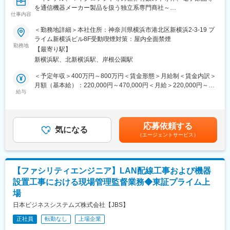
設計の力で支え、社会を未来へつないでいける仕事です。
通信インフラの最適化を通じて、お客様の業績向上につながる
を通信機器メーカー製品を扱う独立系専門商社～
仕事内容
「オフィス・トータル・コミュニケーション」を提供してまいり
■キャリアプラン：
ます。
■業務内容：
＜勤務地詳細＞本社住所：神奈川県横浜市港北区新横浜2-3-19 プ
・1~2年目：グループリーダー、チームリーダー指導の下、既存
当社は、intelの国内トップクラス代理店として、国内・海外の各
ライム新横浜ビル8F受動喫煙対策：屋内全面禁煙
メンバーと並走して業務を遂行し、OJTの一環として業務マニュ
変更の範囲：会社の定める業務
種システムベンダーと連携した販売活動を行っております。
勤務地
アルの更新などを行いながら、技術の承継を含む組織化を進めま
【最寄り駅】
す。（即戦力であるものの専門性が高い業務分野につき時間を掛
新横浜駅、北新横浜駅、岸根公園駅
■業務詳細：
けて丁寧に育成します。）
◇お客様で発生した当社取り扱いシステム製品における、トラブ
＜予定年収＞400万円～800万円＜賃金形態＞月給制＜賃金内訳＞
・3年目以降：チームリーダー候補として業務領域を拡大し、当該
ル・不具合のメーカー・お客様と協力しながらの問題解決支援作
月額（基本給）：220,000円～470,000円＜月給＞220,000円～
分野における社内スペシャリストとしての活躍を目指します。
業と故障と判定された場合の、故障品の受付、修理、改修、返却
給与
470,000円＜昇給有無＞有＜残業手当＞有＜給与補足＞※記載の年
業務
収・月給はあくまで目安の金額であり、選考を通じて経験・能力
■当社について：
◇新製品の特徴を含むプロモーションの立案と使い方の説明等実
を考慮の上決定します■賞与実績：年2回賃金はあくまでも目安の
当社は、KDDIグループの中核企業として、通信インフラの建設か
践作業
金額であり、選考を通じて上下する可能性があります。月給(月額)
ら保守までをワンストップで行う「通信のプロフェッショナル集
応募依頼する
気になる
は固定手当を含めた表記です。
団」です。そして、これまで培ったノウハウを活かして、近年で
（エージェントサービス）
※システム製品の取扱いが中心のためコンピューターの基礎知識、
は「ドローン」や「ローカル5G」、「オフィスデザイン」まで多
ソフトウェアに関する知識、トラブルシューティングのための基
岐に渡る事業展開を行っています。
礎知識が必要となります。
変更の範囲：会社の定める業務
【ファシリティエンジニア】LAN配線工事および機器
■働き方：
設置工事における現場管理監督業務◆東証プライム上
残業時間は全社平均が月10～20時間程度となっています。残業時
場
間の確認を行い、残業が多い方には注意喚起を実施しており、働
きやすい環境です。
日本ビジネスシステムズ株式会社【JBS】
正社員
転勤なし
上場企業
■当社の特徴：
名証プレミア上場、創業350余年の歴史を持ち、鉄鋼、機械など