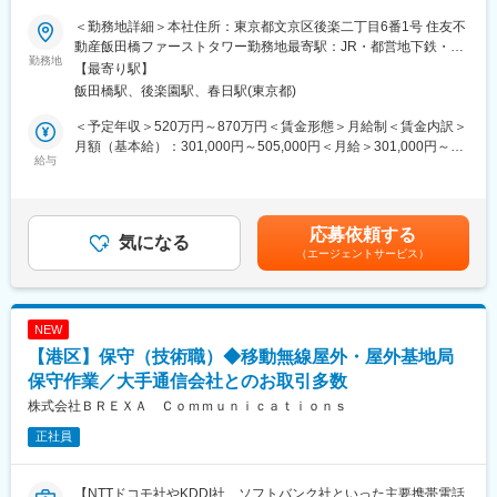
す。新しいアイデアや提案を歓迎する風土も特徴です。
＜勤務地詳細＞本社住所：東京都文京区後楽二丁目6番1号 住友不
■仕事内容 （以下例）
【こんな人に向いています】
動産飯田橋ファーストタワー勤務地最寄駅：JR・都営地下鉄・東
ネットワーク配線工事やラック設置工事など電気通信工事におけ
勤務地
責任感が強く、最後までやり遂げる力のある方
京メトロ線／飯田橋駅受動喫煙対策：屋内全面禁煙変更の範囲：
【最寄り駅】
る施工管理を担当いただきます。将来的には物理工事だけでなく
チームワークを重視し、円滑なコミュニケーションを図れる方
会社の定める事業所（リモートワーク含む）
飯田橋駅、後楽園駅、春日駅(東京都)
も論理ネットワークの設計・構築の習得も可能なキャリアパスを
問題解決能力が高く、自ら考え行動できる方
ご用意しています。
安全意識が高く、周囲を巻き込みながら安全な現場環境を構築で
＜予定年収＞520万円～870万円＜賃金形態＞月給制＜賃金内訳＞
きる方
月額（基本給）：301,000円～505,000円＜月給＞301,000円～
【具体的には】
給与
変化に柔軟に対応し、新しい技術や環境に積極的に挑戦できる方
505,000円＜昇給有無＞有＜残業手当＞有＜給与補足＞※キャリ
ネットワーク配線工事・ラック設置工事・ネットワーク機器設置
手に職をつけたい、専門技術を身につけたい方
ア、スキル、年齢等を考慮の上、当社規定により処遇※※年収は20
工事の施工管理、UPS設計構築、工事の作業見積もりを担当いた
時間の残業代(全額実績支給)を含む想定金額※管理監督者として採
だきます。
【弊社の特徴】
用の場合は残業手当の支給なし。■昇給：年1回■賞与：年2回（7
応募依頼する
【キャリアパス】将来的には物理工事に加えて論理設計も習得
気になる
弊社は、単なる基地局建設会社ではありません。楽天グループ全
月、12月）賃金はあくまでも目安の金額であり、選考を通じて上
（エージェントサービス）
し、両方のスキルを持つエンジニアとして成長していただけま
体の成長を支える、革新的なエンジニアリング会社を目指してい
下する可能性があります。月給(月額)は固定手当を含めた表記で
す。
ます。
す。
私たちの強みは、高品質なインフラを構築する技術力と、それを
【魅力】
維持するための徹底した保守体制です。
NEW
■物理工事から論理設計まで両方のスキルを習得できるキャリアパ
そのために、日々の技術力向上はもちろん、災害に強いネットワ
【港区】保守（技術職）◆移動無線屋外・屋外基地局
ス
ーク構築にも力を入れています。
■丸紅グループの商社機能を活かした海外最先端製品の取扱い
保守作業／大手通信会社とのお取引多数
楽天モバイルのNo.1キャリアへの挑戦を、最前線で支えるやりが
■プライム案件中心で構成の裁量を持って業務に取り組める
いを感じながら、私たちと一緒に未来の通信インフラを創りませ
株式会社ＢＲＥＸＡ Ｃｏｍｍｕｎｉｃａｔｉｏｎｓ
■残業月20時間程度の働きやすい環境
んか？
正社員
【丸紅I-DIGIOグループについて】
丸紅I-DIGIOホールディングスを核として、丸紅のICT領域各事業
【NTTドコモ社やKDDI社、ソフトバンク社といった主要携帯電話