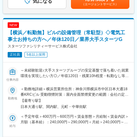
気になる
テップアップ研修など研修体制が充実しており、技能研修や資格
400万円 ／ 26歳 経験2年年収500万円 ／ 30歳 経験6年年収600万
（エージェントサービス）
れ替え対応をお任せ
取得の支援・通信教育制度など充実しております。
円 ／ 35歳 経験10年年収700万円 ／ 40歳 経験15年賃金はあくま
・医療機関へのPC・周辺機器・機材の設置および初期設定
でも目安の金額であり、選考を通じて上下する可能性がありま
・機材の手配、セットアップ、動作確認
■当社について
す。月給(月額)は固定手当を含めた表記です。
・導入後のシステム保守、問い合わせ対応（電話・リモート中
当社は東証プライム上場の情報通信インフラ設備における業界最
NEW
心）
大手企業で電気通信施設、一般電気設備の設計施工・保守をワン
【横浜／転勤無】ビルの設備管理（常駐型）◇電気工
・リモート環境でのシステム状況チェック、調整作業
ストップで行っております
・現地対応が必要な際の訪問サポート
事士お持ちの方へ／年休120日／業界大手スターツG
※1～2カ月に1回程度、1～2泊の出張あり
スターツファシリティーサービス株式会社
正社員
5名以上採用
■この仕事のポイント
◎未経験でも段階的に成長できる業務設計
◎導入後は問い合わせ対応やリモート対応が中心で、落ち着いて
～未経験歓迎♪大手スターツグループの安定基盤で落ち着いた就業
対応できる環境
環境を実現したい方◎／年収120日・残業10h程度・転勤なし等長
◎現地対応は先輩と同行訪問・リモート支援をするため、効率的
仕事内容
く働きやすい環境♪／離職率4％！福利厚生・手当充実で落ち着い
に業務を進められます
た環境◎~
◎既存顧客が多いため、信頼関係を深めながら仕事ができます
＜勤務地詳細＞横浜営業所住所：神奈川県横浜市中区日本大通18
番KRCビル 受動喫煙対策：屋内全面禁煙変更の範囲：会社の定め
■業務内容
勤務地
■入社後について：
る事業所
【最寄り駅】
当社が管理するビルに常駐いただき、ビル内の巡回や設備の管
入社後は、医療業界の基礎知識や当社システムについて学ぶ研修
日本大通り駅、関内駅、元町・中華街駅
理・点検（電気/空調）、ビルオーナーへのリニューアル工事提案
からスタート。その後、先輩社員との同行やOJTを通じて、実務
などの業務をお任せします。
を少しずつ経験していきます。
＜予定年収＞400万円～600万円＜賃金形態＞月給制＜賃金内訳＞
・半年～1年程度で業務を学びます
月額（基本給）：240,000円～290,000円＜月給＞240,000円～
■業務詳細：
給与
・困った時はすぐ相談できる体制が整っています
290,000円＜昇給有無＞有＜残業手当＞有＜給与補足＞■上記年収
・ビル内巡回、各種設備（電機／空調）の保守点検
・未経験の方でも、無理なく現場デビューできる環境です
は想定年収となりますので、経験やスキル等を鑑みて決定いたし
・オーナーに対する清掃管理サービスやコスト削減等の提案 な