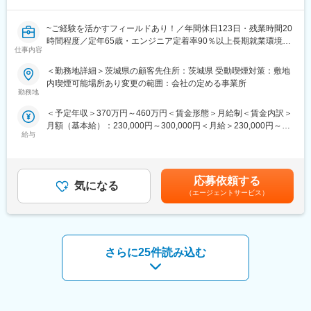
作業の管理監督
・電気工事における提案、設計、積算および作業の管理監督
~ご経験を活かすフィールドあり！／年間休日123日・残業時間20
・上記作業におけるお客さまとの折衝および関係者との調整
時間程度／定年65歳・エンジニア定着率90％以上長期就業環境あ
仕事内容
り~
＜業務の特徴＞
＜勤務地詳細＞茨城県の顧客先住所：茨城県 受動喫煙対策：敷地
複数の協力会社と連携しながら、さまざまな業種のお客さま向け
基本的には弊社クライアント様先に常駐していただき、業務に従
内喫煙可能場所あり変更の範囲：会社の定める事業所
の工事案件を支援しています。
事していただきます。
勤務地
関東近郊に限らず、お客さまの地方拠点における工事にも対応し
技術職のご経験がある方は、最初は今までのご経験等を活かして
ているため、案件によっては全国への出張があります。
＜予定年収＞370万円～460万円＜賃金形態＞月給制＜賃金内訳＞
いただきながらの業務になります。
現場管理監督者として、基本的に1名で案件を担当します。複数の
月額（基本給）：230,000円～300,000円＜月給＞230,000円～
協力会社の担当者と連携しながら、案件を推進します。
給与
300,000円＜昇給有無＞有＜残業手当＞有＜給与補足＞※社会人経
◎面接にてスキルやご希望をお伺い、相談の上配属先を決定して
験、面接結果等を考慮の上決定します。 ■昇給：年1回（4月）■賞
いきます。
＜プロジェクト例＞
与：年2回（7月、12月）※過去実績2.6ヶ月賃金はあくまでも目安
◎適正な人事考課制度のもと、やりがいのある業務環境を実現し
・オフィス移転対応
の金額であり、選考を通じて上下する可能性があります。月給(月
ます。
応募依頼する
・オフィス移転に伴う電気工事およびLAN配線工事
気になる
額)は固定手当を含めた表記です。
（エージェントサービス）
・全国拠点NW更改および環境整備
■業務内容
・全国拠点における機器のリプレイス対応
より良い環境で難易度が高く専門性を高めていきたい！
・機器設置環境の整備（ラック導入、LAN 配線など）
そんなあなたにピッタリです。
■キャリアパス：
さらに25件読み込む
・大型制御盤の回路設計業務
工事担当のエキスパートとして専門性を高めるキャリアに加え、
・PLCを使用し、既存設備の改修業務
ラインマネジメント職へのキャリアチェンジも可能です。また、
・配電盤：高圧受電設備（キュービクル）制御盤：主に動力制御
社内公募制度を活用することで、他領域へ挑戦することもできま
盤（空調機関係中心）の設計業務
す。長期的な視点でキャリアを形成しながら、幅広く活躍できる
・ユーティリティ設備（空調機器）等の電気設備保全
環境があります。