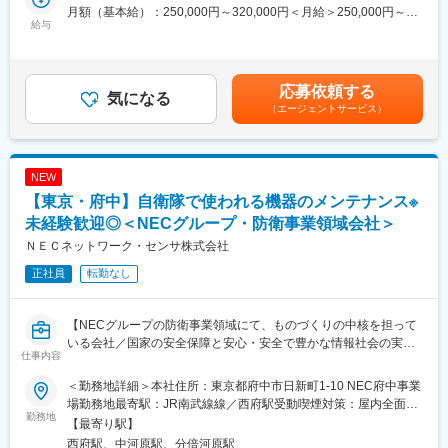
線通信機器の点検保守をご担当いただきます。
電気通信設備工事業界で業界トップクラスのコムシスホールディ
月額（基本給）：250,000円～320,000円＜月給＞250,000円～
客先運用場所(自衛隊基地等)での点検修理、当社に持ち込まれた機
給与
ングスの子会社です。当社は情報通信エンジニアリング事業を軸
320,000円＜昇給有無＞有＜残業手当＞有＜給与補足＞■賞与実
器の点検修理、顧客先との日程調整を行います。
に、ITソリューション事業・通信設備工事・社会システム関連事
績：年2回賃金はあくまでも目安の金額であり、選考を通じて上下
業など幅広く事業を展開しております。
する可能性があります。月給(月額)は固定手当を含めた表記です。
■組織構成：
応募依頼する
130名程度
気になる
変更の範囲：会社の定める業務
（エージェントサービス）
■仕事の魅力：
◎中長期的に防衛予算の増額が見込まれるため、高い事業安定性
を誇ります。
NEW
◎残業は平均月15時間程度。年間休日126日で働きやすい環境で
【東京・府中】自衛隊で使われる機器のメンテナンス※
す。
◎自衛隊の装備品などの保守保全業務なので国防における縁の下
未経験歓迎◎＜NECグループ・防衛事業領域会社＞
の力持ちであるポジションです。
ＮＥＣネットワーク・センサ株式会社
正社員
転勤なし
■ご入社後の研修体制：
階層別研修も整備されているため、他部署との横のつながりを作
る機会もございますので中途入社でもご安心ください。
【NECグループの防衛事業領域にて、ものづくりの中核を担って
いる会社／国家の安全保障と安心・安全で豊かな情報社会の実現
■出張：
仕事内容
に貢献】
出張が発生します。日帰り出張から長くて1カ月程度の 長期出張
がありますが、2泊3日程度の出張が主流です。民間人では立ち入
＜勤務地詳細＞本社住所：東京都府中市日新町1-10 NEC府中事業
■募集背景：
れない場所にも行けるのが魅力の一つです。
場勤務地最寄駅：JR南武線線／西府駅受動喫煙対策：屋内全面禁
防衛予算の中長期的な増額が見込まれるための増員募集です。
勤務地
煙変更の範囲：当社本社及び事業所内で異動可能性有
【最寄り駅】
■当社について：
西府駅、中河原駅、分倍河原駅