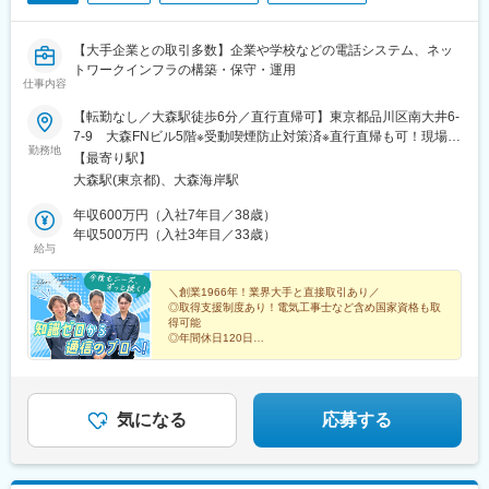
【大手企業との取引多数】企業や学校などの電話システム、ネッ
トワークインフラの構築・保守・運用
仕事内容
【転勤なし／大森駅徒歩6分／直行直帰可】東京都品川区南大井6-
7-9 大森FNビル5階※受動喫煙防止対策済※直行直帰も可！現場は
勤務地
一都三県が中心。現場によっては、会社に戻るよりも直帰したほ
【最寄り駅】
うがスムーズなケースもあるため、当社では直行直帰を柔軟に取
大森駅(東京都)、大森海岸駅
り入れ、効率よく働ける環境を整えています。
年収600万円（入社7年目／38歳）
年収500万円（入社3年目／33歳）
給与
＼創業1966年！業界大手と直接取引あり／
◎取得支援制度あり！電気工事士など含め国家資格も取
得可能
◎年間休日120日
◎土日祝休み
◎残業月10～20時間
◎家族手当や資格取得お祝い金など手当多数！
◎長期休暇取得もOK！
気になる
応募する