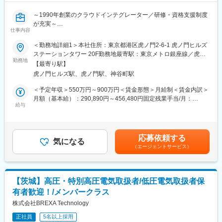
を扱う独立系商社「岡谷鋼機株式会社」の100％子会社の当社。
～1990年創業のクラウドインテグレーター／研修・資格支援制度
親会社のネットワークから大手自動車メーカーや電気メーカー等
が充実～
の取引も行っており、主体的な関りが可能。利益率の高い分野の
仕事内容
●国を代表する大手企業が顧客・東証プライム上場で抜群の安定基
拡大と低い分野の縮小があり、その一貫としてソフトウェア・車
盤
載向け・AI分野に注力し着実に実績を伸ばしています。インテル
＜勤務地詳細1＞本社住所：東京都港区虎ノ門2-6-1 虎ノ門ヒルズ
●月平均残業8.5H/有給休暇平均取得日数13.7日/育児休業取得率男
社・マイクロソフト社をはじめとした世界的大手企業とパートナ
ステーションタワー 20F勤務地最寄駅：東京メトロ銀座線／虎ノ
性65％
勤務地
ーシップを結び、取引を軸にしつつ、新たな取引先や市場を開拓
門駅受動喫煙対策：屋内喫煙可能場所あり＜勤務地詳細2＞虎ノ門
【最寄り駅】
●マイクロソフトパートナーオブザイヤー13年連続受賞中のSIer
し、半導体やOSなどの製品を多くの日本企業に提供。モノつくり
ヒルズ森タワーオフィス住所：東京都港区虎ノ門1-23-1 虎ノ門ヒ
虎ノ門ヒルズ駅、虎ノ門駅、神谷町駅
のパートナーとして時代を切り拓いてきました。現在、AIやIoTが
ルズ 森タワー受動喫煙対策：屋内全面禁煙＜勤務地詳細3＞プロ
■業務概要：
普及し、車の自動走行や無人店舗など、思い描いていた未来が現
ジェクト先（東京都）住所：東京都 受動喫煙対策：屋内全面禁煙
＜予定年収＞550万円～900万円＜賃金形態＞月給制＜賃金内訳＞
プライムベンダーとしてエンドユーザーと直接関わりを持ち、
実のものになり始めている中、半導体や電子部品単体の販売では
変更の範囲：会社の定める事業所（リモートワーク含む）
月額（基本給）：290,890円～456,480円固定残業手当/月：
LAN 配線工事や機器設置工事における現場管理監督者として、提
給与
なく、モノと技術・情報を組み合わせたた企画や開発を行いトー
34,110円～53,520円（固定残業時間15時間0分/月）超過した時間
案から工事まで一貫して携わります。
タルソリューションの提案を行っています。
外労働の残業手当は追加支給＜月給＞325,000円～510,000円（一
お客さまのIT基盤における物理レイヤーを支えるサービスを提供
律手当を含む）＜昇給有無＞有＜残業手当＞有＜給与補足＞■昇
します。
給：年1回（1月）■賞与：年2回（6月、12月）※基本給×2ヶ月分/
応募依頼する
大規模案件から小規模案件まで、お客さまのITインフラの規模に
気になる
回（標準支給月数）■手当：等級手当、ライン長手当、住宅手当、
（エージェントサービス）
応じたさまざまな工事に対応しています。これまでの経験やスキ
通勤手当（上限 5万円/月）、残業手当（15時間を超える法定時間
ルに応じたポジションで活躍できます。
外労働分）、休日・深夜勤務手当、持株会奨励金賃金はあくまで
も目安の金額であり、選考を通じて上下する可能性があります。
■業務内容：
月給(月額)は固定手当を含めた表記です。
【茨城】高圧・特別高圧電気取扱者/低圧電気取扱者保
◇LAN配線工事および機器設置工事における現場管理監督業務
有者歓迎！/メンバークラス
・LAN配線工事における提案、設計、積算および作業の管理監督
・ITインフラ機器設置作業における提案、設計、積算および作業
株式会社BREXA Technology
の管理監督
正社員
5名以上採用
・監視カメラおよびIP電話の設置作業における提案、設計および