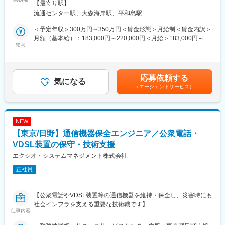
含む）
【最寄り駅】
【求める人物像】
いるため、働きやすく、長期的に就業することができます
流通センター駅、大森海岸駅、平和島駅
・関係者との調整・合意形成を円滑に、粘り強く進められる方
〇しっかりサポートを受けられる環境で安定して働きたい、その
・専門性を深めながら、視野を広く持って物事を捉えられる方
中で専門性も身に着けていきたい方にお勧めです！
＜予定年収＞300万円～350万円＜賃金形態＞月給制＜賃金内訳＞
・未経験の分野に対しても、自ら学び成長していける方
月額（基本給）：183,000円～220,000円＜月給＞183,000円～
・国際的な環境での業務に前向きに取り組める方
■職務概要
給与
220,000円＜昇給有無＞有＜残業手当＞有＜給与補足＞※給与詳細
・論理的に物事を整理し、文書としてまとめることが得意な方
基地局建設業務に携わっていただきます。
は経験・能力・前職給与等を踏まえて決定します。■昇給：年1回
・運用保障や品質に対して責任感を持って取り組める方
■賞与有：年2回（7月、12月支給）賃金はあくまでも目安の金額
・障害対応時にも冷静に判断できる方
■基地局とは
であり、選考を通じて上下する可能性があります。月給(月額)は固
応募依頼する
携帯電話やその他の無線通信機器が通信するための中継局のこと
気になる
定手当を含めた表記です。
（エージェントサービス）
です。基地局は、私たちが日常的に利用するスマートフォンやタ
変更の範囲：会社の定める業務
ブレットの通信を支える重要なインフラです。基地局がなけれ
ば、通話やインターネット接続ができなくなり、現代社会の基本
的なコミュニケーションが成り立たなくなります。現代社会の重
NEW
要なインフラである基地局業務にチャレンジしてみませんか？
【東京/日野】通信機器保全エンジニア／公衆電話・
■業務内容：
VDSL装置の保守・技術支援
・契約書を確認し、法的な遵守事項をチェック
エクシオ・システムマネジメント株式会社
・工事内容が法律に準拠しているかを確認し、問題点を洗い出し
正社員
改善を行う
・基地局の配置案を図面にし、プロジェクト計画をサポートする
・工事の日程を管理し、スムーズな進行をサポートする
【公衆電話やVDSL装置等の通信機器を維持・保全し、災害時にも
・建物や土地のオーナーとの交渉を調整し、円滑なプロジェクト
社会インフラを支える重要な技術職です】
運営をサポートする
仕事内容
・工事費用の見積もりを行い、コスト管理を行う
■業務概要