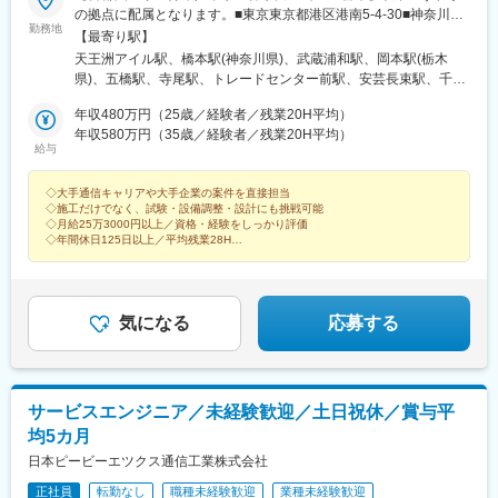
の拠点に配属となります。■東京東京都港区港南5-4-30■神奈川神
勤務地
奈川県相模原市緑区大山町7 3F■埼玉埼玉県さいたま市南区内谷6-
【最寄り駅】
2-8■栃木栃木県宇都宮市平出工業団地3番地10※U・Iターン支援あ
天王洲アイル駅、橋本駅(神奈川県)、武蔵浦和駅、岡本駅(栃木
り／30歳まで独身寮（月額1万円）の利用が可能※将来的に、東
県)、五橋駅、寺尾駅、トレードセンター前駅、安芸長束駅、千代
北・信越・関西・中国・九州エリアへの転勤の可能性があります※
県庁口駅、愛宕橋駅、コスモスクエア駅、不動院前駅、呉服町駅
各拠点受動喫煙防止対策あり
年収480万円（25歳／経験者／残業20H平均）
(福岡県)、宮城野通駅、中ふ頭駅
年収580万円（35歳／経験者／残業20H平均）
給与
◇大手通信キャリアや大手企業の案件を直接担当
◇施工だけでなく、試験・設備調整・設計にも挑戦可能
◇月給25万3000円以上／資格・経験をしっかり評価
◇年間休日125日以上／平均残業28H
★”現場で長く活躍したい”エキスパートが集まる会社です！
気になる
応募する
サービスエンジニア／未経験歓迎／土日祝休／賞与平
均5カ月
日本ピービーエツクス通信工業株式会社
正社員
転勤なし
職種未経験歓迎
業種未経験歓迎