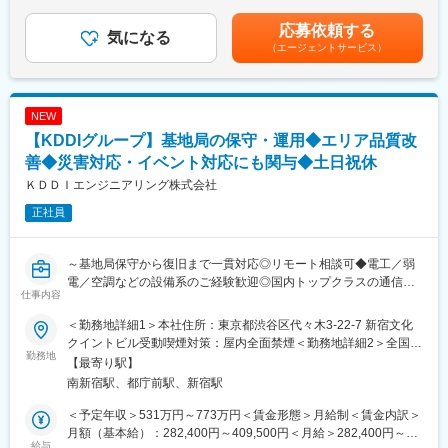
ます。■昇給：年1回■賞与：年2回(6月・12月)賃金はあくまでも
ど
■組織構成：
目安の金額であり、選考を通じて上下する可能性があります。月
応募依頼する
気になる
現在7名のサービスエンジニアが在籍。異業種からの転職者が多数
給(月額)は固定手当を含めた表記です。
（エージェントサービス）
■業務の特徴：
活躍中です。正社員としてのキャリアを当社でスタートしたメン
＜防犯も、設備も！建物を丸ごと総合的に管理できる体制＞
バーもおり、育成前提の文化が根付いています。
当社は24時間遠隔監視システム（ビルコム）や、入退出管理シス
テム（パスレッド）など自社製品も持ち、オーナー様のニーズに
■教育研修制度：
NEW
応じて管理や工事だけに留まらず防犯/セキュリティ対策/勤怠管
・業務に必要な知識習得を会社がバックアップ（日医IT認定資
【KDDIグループ】基地局の保守・運用◆エリア品質改
理/省エネなど様々なニーズに対応することが可能です！
格・ITパスポートなど）
善◆災害対応・イベント対応にも関与◆土日祝休
・資格取得に向けた受験費用の補助を行っています。
■就業時間（例）：
・取得後は資格手当も支給。
ＫＤＤＩエンジニアリング株式会社
（1） 9：00～18：00（休憩1h）勤務
・実務と並行して、着実にスキルアップできる環境です。
正社員
（2） 9：00～翌日9：00勤務（内食事休憩2h、仮眠4h～6h/残業
2hの場合有）
変更の範囲：会社の定める業務
※9：00退社後～翌日は休日となり、3日に1回出勤するイメージで
～基地局保守から復旧まで一貫対応◎リモート相談可◆電工／弱
す。
電／空調などの設備系のご経験歓迎◎国内トップクラスの通信キ
仕事内容
ャリアであるKDDIグループ～
■入社後のキャリアパスについて：
当社はPM、BM,ビルメンテナンスまで一貫して自社で実施してお
＜勤務地詳細1＞本社住所：東京都渋谷区代々木3-22-7 新宿文化
■採用背景
り、将来的にビルマネジメント（同部署での昇格により可）や別
クイントビル受動喫煙対策：屋内全面禁煙＜勤務地詳細2＞全国拠
au携帯電話サービスの安定稼働のため基地局設備の運用保守業
勤務地
部署でのPMへのキャリアアップなどが可能です。
点住所：札幌・仙台・小山・東京（多摩、新宿）・名古屋・金
【最寄り駅】
務、年間を通したイベントや災害対応（車載基地局の設営や運
沢・大阪・広島・高松・福岡・宮崎 受動喫煙対策：屋内全面禁煙
南新宿駅、都庁前駅、新宿駅
営）、基地局建物オーナー様からの各種申告対応等さまざまな業
■組織体制：
変更の範囲：会社の定める事業所（リモートワーク含む）
務を行っています。
1拠点あたり3～20名体制となっております。
＜予定年収＞531万円～773万円＜賃金形態＞月給制＜賃金内訳＞
・現在親会社出向社員・派遣社員の稼働に頼っている状況にあり
勤務地はお住まいを考慮の上決定いたします。
月額（基本給）：282,400円～409,500円＜月給＞282,400円～
ます。サービスの品質を落とすことなく、基地局設備の運用保守
給与