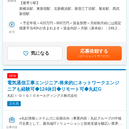
これまでの基地局業務経験を活かし、次世代の通信インフラを共
勤務地
■出張：
策：屋内全面禁煙＜勤務地詳細2＞新宿イーストサイドスクエア住
【最寄り駅】
に築き上げていただける方を歓迎します。
出張が発生します。日帰り出張から長くて1カ月程度の長期出張が
所：東京都新宿区新宿6-27-30 新宿イーストサイドスクエア受動
新横浜駅、東新宿駅、北新横浜駅、新宿三丁目駅、菊名駅、西武
ありますが、2泊3日程度の出張が主流です。民間人では立ち入れ
喫煙対策：屋内全面禁煙
新宿駅
【業務内容】
ない場所にも行けるのが魅力の一つです。
携帯電話基地局の建設から保守まで、品質と安全を確保しながら
＜予定年収＞420万円～800万円＜賃金形態＞月給制月給には固定
プロジェクトを推進する作業を担っていただきます。
■当社について：
残業手当40hが含まれます＜賃金内訳＞月額（基本給）：248,252
※建物の改変は行いません。
給与
当社は、NECグル―プの防衛・航空宇宙事業において、製品の開
円～401,624円固定残業手当/月：62,063円～116,076円（固定残
発設計・生産など重要な役割を担う会社です。主に当社は防衛・
業時間40時間0分/月）超過した時間外労働の残業手当は追加支給
具体的な業務内容は以下の通りです。
航空宇宙の事業領域でレーダやソーナーといったセンサ機器や、
＜月給＞310,315円～517,700円（一律手当を含む）＜昇給有無＞
◆携帯電話基地局設置工事における現場作業全般
各種無線通信装置を扱っています。私たちはこのような製品を
有＜残業手当＞有＜給与補足＞※賃金はあくまでも目安の金額であ
応募依頼する
・資材の運搬、設置、組立作業
気になる
NECとパートナーシップをとりながら開発設計・生産するととも
り、選考を通じて上下する可能性があります。■賞与：年2回（人
（エージェントサービス）
・ケーブル配線、接続作業
に納品後の保守メンテナンスまで行っています。近年、日本を取
事評価制度による）※月給(月額)は固定残業手当40Hを含めた表記
・高所作業車などを用いた高所での作業
り巻く安全保障環境が激変する中、私たちの生産した製品は24時
です。【通勤手当】 有/上限50,000円 【食事手当】 12,000円/月
・工具や機材の準備、片付け
間365日、日本の目・耳となり、私たちの安心と安全を守りま
※カフェテリアのない勤務地のみ支給します。賃金はあくまでも目
・安全管理の徹底
す。
安の金額であり、選考を通じて上下する可能性があります。月給
NEW
(月額)は固定手当を含めた表記です。
電気通信工事エンジニア-将来的にネットワークエンジ
◆携帯電話基地局の保守・メンテナンス業務
変更の範囲：当社業務全般
・定期点検、メンテナンス作業
ニアも経験可◆124休日◆リモート可◆丸紅G
・基地局設備故障時の応急処置、部品交換作業
丸紅Ｉ‐ＤＩＧＩＯホールディングス株式会社
・メンテナンス部材の整理、管理補助
正社員
・無線ネットワークの評価・解析補助
【部内の雰囲気・カルチャー】
※丸紅情報システムズに在籍出向（事業内容：丸紅グループの中核
多様なバックグラウンドを持つメンバーが集まっており、互いに
IT企業として、最先端ITソリューションと技術支援を幅広い業界に
協力しながら知見を深め、高め合えるオープンな文化がありま
仕事内容
提供）となります。