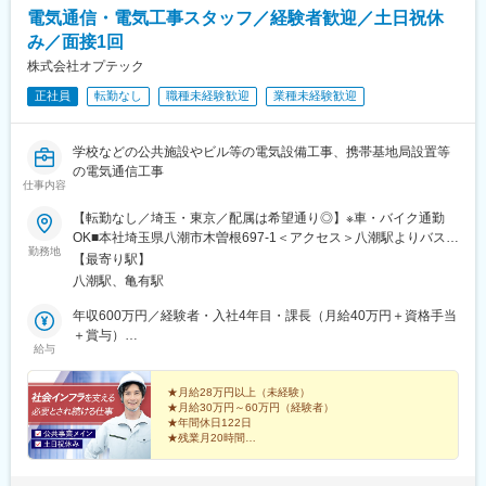
電気通信・電気工事スタッフ／経験者歓迎／土日祝休
み／面接1回
株式会社オプテック
正社員
転勤なし
職種未経験歓迎
業種未経験歓迎
学校などの公共施設やビル等の電気設備工事、携帯基地局設置等
の電気通信工事
仕事内容
【転勤なし／埼玉・東京／配属は希望通り◎】※車・バイク通勤
OK■本社埼玉県八潮市木曽根697-1＜アクセス＞八潮駅よりバス
勤務地
10分、徒歩22分■東京営業所 ※経験者の方を積極採用しています
【最寄り駅】
東京都葛飾区亀有3-21-6 一直ビル303＜アクセス＞亀有駅より
八潮駅、亀有駅
徒歩1分※受動喫煙対策：屋内禁煙（屋外喫煙所あり）
年収600万円／経験者・入社4年目・課長（月給40万円＋資格手当
＋賞与）
給与
年収400万円／未経験者・入社4年目（月給32万円＋資格手当＋賞
与）
★月給28万円以上（未経験）
★月給30万円～60万円（経験者）
★年間休日122日
★残業月20時間
★賞与年2回
★工具の名前から教える研修