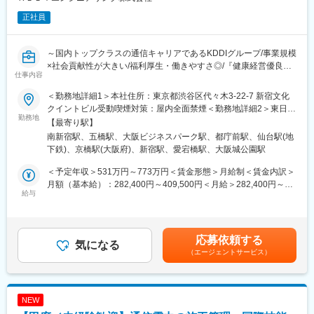
・船舶会社の乗組員
正社員
・電気設備メンテナンス経験者
異業界からの入社実績がほとんどです！
～国内トップクラスの通信キャリアであるKDDIグループ/事業規模
■入社後の流れ：
×社会貢献性が大きい/福利厚生・働きやすさ◎/『健康経営優良法
入社後は、数カ月かけて専門知識を習得していきます。
仕事内容
人2025』、くるみん認定～
また経験豊富な先輩の同行なども行うことができる為、研修と実
務双方でキャッチアップができる環境です！
＜勤務地詳細1＞本社住所：東京都渋谷区代々木3-22-7 新宿文化
■業務内容：
希望があれば、将来的には海外駐在の道も開けてくる環境です！
クイントビル受動喫煙対策：屋内全面禁煙＜勤務地詳細2＞東日本
ファシリティ設備の保守保全・工事管理業務
勤務地
支社住所：宮城県仙台市青葉区北目町7-27 KDDI仙台第第ネット
【最寄り駅】
対象：建物、電力設備（受配電・発電機・通信電源）、熱源・
■組織風土：
ワ ークセンター？勤務地最寄駅：地下鉄南北線／五橋駅受動喫煙
南新宿駅、五橋駅、大阪ビジネスパーク駅、都庁前駅、仙台駅(地
空調設備、監視設備、その他局舎附帯設備
落ち着いて、優しい人柄の社員が多数在籍しておりますので、わ
対策：屋内全面禁煙＜勤務地詳細3＞西日本運用本部住所：大阪府
下鉄)、京橋駅(大阪府)、新宿駅、愛宕橋駅、大阪城公園駅
からないことは質問できる環境です。
大阪市中央区城見2-2-72 KDDI大阪第2ビル勤務地最寄駅：JR線／
☆KDDIの通信を支えるファシリティ設備を保守運用しています
また、この道が長いベテラン社員も在籍しておりますので、未経
京橋駅受動喫煙対策：屋内全面禁煙変更の範囲：会社の定める事
＜予定年収＞531万円～773万円＜賃金形態＞月給制＜賃金内訳＞
経験豊かなメンバーも多く、スキルや経験の少ない方でも学びな
験でもご安心ください。
業所（リモートワーク含む）
月額（基本給）：282,400円～409,500円＜月給＞282,400円～
がら成長出来る職場です
給与
409,500円＜昇給有無＞有＜残業手当＞有＜給与補足＞賞与実
■当社について：
績：年2回賃金はあくまでも目安の金額であり、選考を通じて上下
■魅力
国内シェア30％以上を誇り、世界8000隻以上の船舶に製品掲載を
する可能性があります。月給(月額)は固定手当を含めた表記です。
・KDDIの通信を支えるファシリティ設備全般の保守運用が出来る
されています！
応募依頼する
・経験豊かなメンバーも多く、スキルや経験の少ない方でも学び
気になる
今では最新の動力、計装システムを大型運搬船へ一括でご提供で
（エージェントサービス）
ながら成長出来る
きる世界唯一のメーカーに成長。すでに8000隻を超える船舶に当
・経験を積むことにより、難易度の高い資格の取得が出来る
社の製品が使われており、世界中の海で、物流の安全と効率的な
航行をサポートしています。
■組織構成
NEW
全国支社ファシリティ要員（110名）・平均年齢：49.6歳
変更の範囲：会社の定める業務