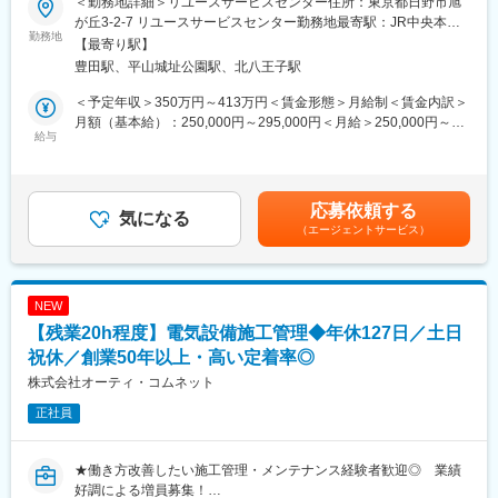
＜勤務地詳細＞リユースサービスセンター住所：東京都日野市旭
当社のDXエンジニアリング部にて、NTT東西が提供する公衆電話
■主要顧客
が丘3-2-7 リユースサービスセンター勤務地最寄駅：JR中央本線
機やVDSL装置など通信機器の維持・メンテナンス、部品抽出、技
勤務地
・NTTドコモ様、SoftBank様、KDDI様、楽天様等 通信キャリア企
／豊田駅受動喫煙対策：屋内全面禁煙変更の範囲：会社の定める
【最寄り駅】
術的サポート支援を担当いただきます。特に、災害時にも利用さ
業
事業所
豊田駅、平山城址公園駅、北八王子駅
れる公衆電話の社会的役割は再評価されており、安定的な運用を
・エクシオグループ様、ミライト・ワン様、日本コムシス様等 通
継続するための保全業務に携わります。
信建設企業
＜予定年収＞350万円～413万円＜賃金形態＞月給制＜賃金内訳＞
その他 NTT東日本様、NECネッツエスアイ様、NEXCO東日本様
月額（基本給）：250,000円～295,000円＜月給＞250,000円～
■業務詳細
給与
等多数
295,000円＜昇給有無＞有＜残業手当＞有＜給与補足＞※通勤交通
・回収された公衆電話機やVDSL装置等の再利用可能性を判定し、
費、時間外手当、深夜割増手当、資格取得支援手当は別途全額支
必要に応じて利活用品として部品抽出や修理・保管を実施しま
■入社後のフォロー体制
給賃金はあくまでも目安の金額であり、選考を通じて上下する可
す。
入社後は先輩社員がOJTで手厚くフォローしてくれます。対応マ
能性があります。月給(月額)は固定手当を含めた表記です。
応募依頼する
・現場に設置された通信機器の定期的なメンテナンスや、不具合
気になる
ニュアル等もありキャッチアップが可能です。また営業担当との
（エージェントサービス）
発生時の技術的対応・修理を担当します。
定期的な面談や、社内のキャリアアドバイザーとの面談も活用す
・NTT東西が提供する公衆事業の運営に関する技術サポートや問
ることができ、ご自身のキャリアアップを叶える手伝いをさせて
い合わせ対応も行います。
いただきます。
・必要に応じて社内外関係者と連携し、運用品質の向上に取り組
NEW
みます。
■魅力
【残業20h程度】電気設備施工管理◆年休127日／土日
★大手通信会社や関連会社で業務経験ができる
■扱うサービス
祝休／創業50年以上・高い定着率◎
★平均残業時間は20時間程度、有給の取りやすい環境
公衆電話機、VDSL装置等、社会インフラを支える通信機器全般を
★現場評価と自己申告制で評価
株式会社オーティ・コムネット
担当します。
正社員
変更の範囲：会社の定める業務
■組織構成
DXエンジニアリング部の専門チームに所属し、各メンバーと協力
★働き方改善したい施工管理・メンテナンス経験者歓迎◎ 業績
しながら業務を推進します。
好調による増員募集！