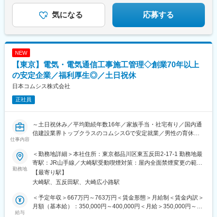
社会インフラを支える誇りとやりがいを、
ここで味わってみませんか？
気になる
応募する
NEW
【東京】電気・電気通信工事施工管理◇創業70年以上
の安定企業／福利厚生◎／土日祝休
日本コムシス株式会社
正社員
～土日祝休み／平均勤続年数16年／家族手当・社宅有り／国内通
信建設業界トップクラスのコムシスGで安定就業／男性の育休連
仕事内容
続5日以上取得で支援金8万円支給～
＜勤務地詳細＞本社住所：東京都品川区東五反田2-17-1 勤務地最
■採用背景：
寄駅：JR山手線／大崎駅受動喫煙対策：屋内全面禁煙変更の範
従来の電気・電気通信工事、大規模な展開工事の受注増などに加
勤務地
囲：会社の定める事業所
【最寄り駅】
え、ビルソリューション案件等の中期ビジネス推進に向けて、
大崎駅、五反田駅、大崎広小路駅
2026年度以降リソース不足が見込まれる為、増員募集を行いま
す。
＜予定年収＞667万円～763万円＜賃金形態＞月給制＜賃金内訳＞
月額（基本給）：350,000円～400,000円＜月給＞350,000円～
■業務概要：
給与
400,000円＜昇給有無＞有＜残業手当＞有＜給与補足＞賞与：標