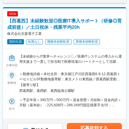
■魅力
す。
・最新の技術、工法、通信機器に携わる貴重で幅広い施工範囲の
■当社について
経験を積むことが出来るため、施工管理の流れや基礎が身につく
当社は東証プライム上場の情報通信インフラ設備における業界最
NEW
だけでなく、様々な資格取得に役立ちます。
大手企業で電気通信施設、一般電気設備の設計施工・保守をワン
【西葛西】未経験歓迎◎医療IT導入サポート（研修◎育
グループ会社やパートナー会社とのかかわりや大手ゼネコン様な
ストップで行っております
ど他社との関りで得たコミュニケーション力や、人とのつながり
成前提）／土日祝休・残業平均20h
は後々役立つことが多いです。
株式会社京葉電子工業
契約社員
転勤なし
職種未経験歓迎
業種未経験歓迎
・安全・安心なICT社会の構築に向けて、ブロードバンドサービス
が拡大するとともに、技術の多様化・高度化が進展しています。
情報通信ネットワーク構築における長年の実績と卓越した技術
【未経験からIT業界へチャレンジ◇／医療ITシステムの導入から運
で、通信キャリアの全ての通信設備について、企画・設計から施
用支援まで一貫して担当制で医療現場のパートナーとして活躍／
工・運用・保守までの一貫した質の高いサービスを全国規模で提
仕事内容
半年～1年程の研修・OJTで未経験から専門スキルを身につけられ
供しています。また、ノウハウを活かして通信キャリア以外でも
る】
データセンタ、公的機関のサーバールームの構築等、重要ライフ
＜勤務地詳細＞本社住所：東京都江戸川区西葛西6-9-12 西葛西ト
ラインの電力設備構築にも実績があります。
ーセイビル5F勤務地最寄駅：東京メトロ東西線／西葛西駅受動喫
■業務概要：
勤務地
煙対策：屋内全面禁煙変更の範囲：会社の定める事業所
【最寄り駅】
医療機関用自社開発システムや電子カルテなどの導入・保守・サ
・資格取得制度も充実しておりますので、大型案件をこなし、経
西葛西駅、葛西駅、葛西臨海公園駅
ポートを提供している当社。
験値を積み重ねることで難関資格の習得も可能です。自身が積算
サービスエンジニアとして、医療現場で使用される機器・システ
に携わった建物が形となって地図上に載り、社会を支えるという
＜予定年収＞390万円～500万円＜賃金形態＞月給制＜賃金内訳＞
ムの導入支援から、稼働後のフォローまでをトータルで担当しま
ご自身やご家族に誇れるキャリアを築いていただけると思いま
月額（基本給）：225,608円～286,349円固定残業手当/月：
す。単なる「設置担当」ではなく、医療機関のパートナーとして
給与
す。
34,392円～43,651円（固定残業時間20時間0分/月）超過した時間
継続的に関係を築いていくポジションです。
外労働の残業手当は追加支給＜月給＞260,000円～330,000円（一
■入社後について
律手当を含む）＜昇給有無＞有＜残業手当＞有＜給与補足＞■昇給
■具体的には：
新入社員研修として導入研修・基礎研修・専門分野研修・2年目ス
／年1回（7月）■賞与／年2回（7月、12月）■モデル年収：年収
応募依頼する
・診療所のお客様を中心とした新規導入・システム追加・機材入