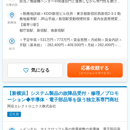
担当／無線機ベンダーや関連部門と連携しながら専門性を磨ける
■組織構成
仕事内容
／社内スペシャリストとして活躍できる環境～
14名（MGR2名・メンバー12名）
＜勤務地詳細＞KDDI新宿ビル住所：東京都新宿区西新宿2-3-2 勤
※20代～50代まで幅広い層のメンバーが在籍、バランスのとれた
■業務内容：
務地最寄駅：JR山手線／新宿駅受動喫煙対策：屋内全面禁煙変更
環境です。
当社のモバイルネットワーク設計エンジニアとして業務をお任せ
勤務地
の範囲：会社の定める事業所（リモートワーク含む）
【最寄り駅】
します。
■就業環境
都庁前駅、新宿駅、南新宿駅
・無線設備のフィールド試験環境構築、製造元（無線機ベンダ
・残業20h程度
ー）／開発部門／施工部門）との設計に関わる調整
＜予定年収＞531万円～773万円＜賃金形態＞月給制＜賃金内訳＞
・年間休日127日
・無線機設備構成の仕様策定、施工会社向けのガイドライン作成
月額（基本給）：282,400円～409,500円＜月給＞282,400円～
・土日祝休み
＜使用ツール＞
給与
409,500円＜昇給有無＞有＜残業手当＞有＜給与補足＞※経験・能
・Excel、Power point 等 （Microsoft Office全般）
力等を考慮し当社規定に基づき決定します。■上記年収は、賞与・
働きやすい環境のため、社員定着率が高いことも特徴です◎
残業代20h/月を含む※諸手当含まず■賞与：年2回（6月・12月）■
ーーーーーーーー
■働き方：
昇給：年1回（10月）賃金はあくまでも目安の金額であり、選考
2023年度：６名入社／定着率100％
応募依頼する
出社/在宅率：出社：60%／在宅：40%
気になる
を通じて上下する可能性があります。月給(月額)は固定手当を含め
2024年度：10名入社／定着率90％
（エージェントサービス）
フレックス利用状況：可
た表記です。
2025年度：11名入社／定着率90％
交替勤務の有無：無し
ーーーーーーーー
深夜/休日対応の頻度：無し
出張の頻度：年1回程度
■ オーティ・コムネットについて：
【新横浜】システム製品の故障品受付・修理／プロモ
1973年に創業し、オフィスの音声ネットワークからITインフラ全
ーション◆半導体・電子部品等を扱う独立系専門商社
■本ポジションの魅力：
般のトータルソリューションの提供をしております。
KDDIのモバイルインフラの要となる基地局設備を設計・標準化す
岡谷エレクトロニクス株式会社
ますます高度に、複雑になるITインフラですが、企業活動に機能
る役割を担っているのが当部署です。
向上は欠かせません。ネットワークを中心にサーバ、データベー
正社員
無線だけでなく、構造・附帯といった周辺技術まで横断的に設計
ス、アプリケーションなど、全般の設計・構築、運用、監視、保
できるエンジニアの育成にも力を入れており、自分の技術や判断
守、管理など広範な領域をカバーしています。
が標準として基地局建設に活かされていきます。通信インフラを
今後も最新のテクノロジーを含めたトータルソリューションや、
～インテル、マイクロソフト等の世界有数の半導体、電子部品等