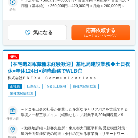
＜予定年収＞500万円～800万円＜賃金形態＞月給制＜賃金内訳＞
定期保守作業に係る業務を行っていただきます。
とが出来ます。
月額（基本給）：260,000円～420,000円＜月給＞260,000円～
給与
420,000円＜昇給有無＞有＜残業手当＞有＜給与補足＞※予定年収
【活かせる経験】※以下のいずれかの経験、又は類似する経験を有
■キャリアプラン：
はあくまで目安の金額であり、ご経験に応じて変動する可能性が
する方。
・入社後は、経験者／未経験者問わず、基地局設備に関する運用
ございます。■昇給：年１回（4月）■賞与：年２回（6月・12月）
・人工衛星地上局設備の開発、維持・保守、運用に関する業務経
保守業務に従事して頂きます。
■交通費支給■その他、諸手当あり賃金はあくまでも目安の金額で
応募依頼する
験
気になる
・経験者の方は即戦力として、未経験者の方もOJTプログラムを
あり、選考を通じて上下する可能性があります。月給(月額)は固定
（エージェントサービス）
・人工衛星地上システム全般の開発、維持・保守に関する業務経
通じて業務スキルを習得しご活躍頂くことが可能です。
手当を含めた表記です。
験
・業務成果に応じて早期にチームリーダーとしてマネージメント
・電波受信または送信アンテナの開発、維持・保守に関する業務
業務を担い、将来的には管理職候補としてグループリーダーとな
経験
れるような基地局保守・運用スキル全般、組織マネージメント、
NEW
・無線通信機器の測定（スペクトルアナライザー、ネットワーク
社内外の交渉スキルを習得することが出来ます。
【在宅週2回/職種未経験歓迎】基地局建設業務◆土日祝
アナライザー等）・評価・障害解析に関する業務経験
・TCP/IPネットワークの知識
休×年休124日×定時勤務でWLB◎
変更の範囲：会社の定める業務
・Linuxサーバ/Windowsサーバの運用経験
株式会社ＢＲＥＸＡ Ｃｏｍｍｕｎｉｃａｔｉｏｎｓ
正社員
転勤なし
5名以上採用
職種未経験歓迎
【歓迎する経験・スキル】
・ハードウェア・ソフトウェアベンダー提供製品の保守に関する
業種未経験歓迎
業務経験
・業務用サーバ、ソフトウェア、ネットワーク等の開発、維持・
保守に関するスキルまたは業務経験
～ドコモ出身の社長が創業した多彩なキャリアパスを実現できる
・RF・マイクロ波回路に関する知識
環境／一都三県メイン（転勤なし）／残業平均20時間程度／9割
仕事内容
・英語を用いた技術文書の読解、メール対応、海外関係者との調
が未経験での入社～
整経験
〇社長がドコモ出身のため、通信業界大手とのお取引がほとんど
＜勤務地詳細＞顧客先住所：東京都大田区平和島 受動喫煙対策：
です
屋内全面禁煙変更の範囲：会社の定める事業所（リモートワーク
〇中でも法人向けサポートなど専門性の高い案件をお預かりして
勤務地