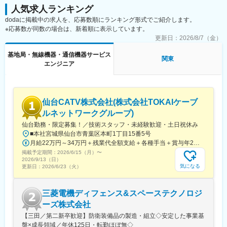
人気求人ランキング
※ご経験スキルに応じて別案件へのご相談も承ります。
変更の範囲：会社の定める業務
dodaに掲載中の求人を、応募数順にランキング形式でご紹介します。
ご面接の際に志向性に合わせて様々お話しできればと思います。
※応募数が同数の場合は、新着順に表示しています。
更新日：
2026/8/7（金）
■働く環境/当社の特徴：
・全社月平均残業時間：20時間程度
基地局・無線機器・通信機器サービス
・年休：123日程度
関東
エンジニア
・キャリアサポート制度充実：社内に専属のカウンセラーがお
り、プロジェクト、働き方など相談できる環境がございます。
・定年：65歳となっており、その後も１年更新での契約社員とし
てご活躍いただけます。
仙台CATV株式会社(株式会社TOKAIケーブ
・手厚い福利厚生：配属先への勤務に伴う引っ越し費用に関して
ルネットワークグループ)
は、会社が全額負担します。家賃補助の金額に関して、6万円（家
賃＋共益費）の物件を上限として半分を支給いたします。他にも
仙台勤務・限定募集！／技術スタッフ・未経験歓迎・土日祝休み
家族手当制度等がございます。
■本社宮城県仙台市青葉区本町1丁目15番5号
月給22万円～34万円＋残業代全額支給＋各種手当＋賞与年2回（昨年度実績3.7ヶ月分）※経験・年齢・能力などを考慮の上、優遇いたします。
■福利厚生「SS&CU制度」：
掲載予定期間：
2026/6/15（月）
〜
エンジニア（技術社員）を対象に、キャリアチェンジを支援する
2026/9/13（日）
気になる
更新日：
2026/6/23（火）
制度です。U・Iターンしたい、上流工程へ挑戦したいなど転職に
ともなうリスクを気にすることなく、社内で自分の新しいキャリ
アを形成し、可能性を広げることが可能です。シフトしたことに
三菱電機ディフェンス&スペーステクノロジ
よって上がった派遣料金が一定基準を超えた場合、給与に還元し
ーズ株式会社
ております。
【三田／第二新卒歓迎】防衛装備品の製造・組立◇安定した事業基
盤×成長領域／年休125日・転勤ほぼ無◇