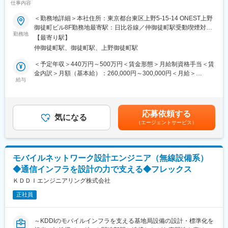
仕事内容
★残業20h程度・年休127日・土日祝休の働きやすさ◎
■業務の魅力
★創業50年以上のITインフラ企業！大手取引先あり◎
NTT東西が展開する公衆電話事業や通信インフラの維持に直接携
＜勤務地詳細＞本社住所：東京都台東区上野5-15-14 ONEST上野
わることで、社会貢献性の高い業務経験を積むことができます。
御徒町ビル8F勤務地最寄駅：日比谷線／仲御徒町駅受動喫煙対
■ 職務内容：
勤務地
策：屋内全面禁煙変更の範囲：会社の定める事業所
【最寄り駅】
電話設備やネットワーク機器、防犯カメラなど、全国のホテル・
■教育体制
仲御徒町駅、御徒町駅、上野御徒町駅
学生寮を支える情報通信インフラの構築プロジェクトに携わって
入社後はOJTを中心に、機器の構造やメンテナンス手法、各種マ
いただきます。
ニュアルに基づく技術研修を受講いただきます。
＜予定年収＞440万円～500万円＜賃金形態＞月給制資格手当＜賃
安定した経営基盤と、長年培ってきたお客様との信頼関係によ
金内訳＞月額（基本給）：260,000円～300,000円＜月給＞
り、継続的な案件受注を実現しており、短納期案件による過度な
給与
■就業環境
260,000円～300,000円＜昇給有無＞有＜残業手当＞有＜給与補足
残業等がないのが特徴です。
基本的に出社し業務に従事いただきます。残業は基本的にありま
＞■上記年収はあくまで想定です。スキル・年齢等により前後する
せんが、繁忙期や緊急対応時には柔軟にご対応いただきます。
可能性があります。賃金はあくまでも目安の金額であり、選考を
【具体的には】
通じて上下する可能性があります。月給(月額)は固定手当を含めた
応募依頼する
・現地調査の同行
気になる
■想定されるキャリアパス
表記です。
（エージェントサービス）
・機器設置、配線補助
通信機器保全の専門性を高めることで、将来的にはリーダーや技
・工事資料、見積書の作成
術指導者へのキャリアアップも目指せます。
・工事スケジュール管理
・協力会社との調整
■企業の特徴/魅力
モバイルネットワーク設計エンジニア（無線設備系）
・お客様との打ち合わせ
当社は通信インフラの安定運用を支える高い技術力と豊富な実績
◆通信インフラを設計の力で支える◆フレックス
・ネットワーク設計補助
を有し、社会インフラの発展に貢献しています。
※出張がございます（月3～5回程度）
ＫＤＤＩエンジニアリング株式会社
変更の範囲：会社の定める業務
正社員
【主な対象設備】
PC（Windows環境）、電話設備、防犯カメラ、その他通信機器
など
～KDDIのモバイルインフラを支える基地局設備の設計・標準化を