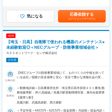
（1）WiFiなど通信機器の設置、設定、試験
準年間賞与月数5.0か月を想定賃金はあくまでも目安の金額であ
（2）企業の全国店舗展開等におけるネットワーク関連工事の配
り、選考を通じて上下する可能性があります。月給(月額)は固定手
線・設計
当を含めた表記です。
応募依頼する
（3）新築ビル，既存建物における弱電工事の機器設置・配線
気になる
（エージェントサービス）
上記各種工事における設計・施工・工程管理などの管理業務、各
種試験などの品質管理業務、及び安全管理業務 など
■本ポジションの魅力：
NEW
工事責任者（現場代理人）として、案件全体の工程、品質、安全
【埼玉・日高】自衛隊で使われる機器のメンテナンス※
などに責任を持ち、案件全体を責任者として推進する立場です。
特色、魅力：屋内工事から屋外工事まで、物理系案件からネット
未経験歓迎◎＜NECグループ・防衛事業領域会社＞
ワーク系案件まで様々な業務経験を積める環境です。
ＮＥＣネットワーク・センサ株式会社
現場代理人として、都市開発や全国展開案件など大きな権限を持
正社員
つ立場で社会インフラの発展に貢献でき達成感・やりがいの持て
る職場です。
【NECグループの防衛事業領域にて、ものづくりの中核を担って
＜家族手当・退職金制度などの福利厚生◎＞
いる会社／国家の安全保障と安心・安全で豊かな情報社会の実現
家族手当(基礎額10,000円＋人数加算額6,000円を支給)や退職金制
仕事内容
に貢献】
度が整えられており、安定した環境で長期就業が可能です。ま
た、独身寮・社宅も完備されております。男性の育休取得も推進
＜勤務地詳細＞日高事業所住所：埼玉県日高市原宿４０１番地 勤
■募集背景：
しており、育児休業を連続5日以上取得した場合、支援金8万円を
務地最寄駅：JR八高線線／高麗川駅受動喫煙対策：屋内全面禁煙
防衛予算の中長期的な増額が見込まれるための増員募集です。
勤務地
支給しています。
【最寄り駅】
勤続3年以上でフレックス制での働き方も可能になります。
高麗川駅、武蔵高萩駅、西大家駅
■業務内容
自衛隊で使用される水中音響機器／レーダー装置／無線航法／無
■当社について：
＜予定年収＞440万円～620万円＜賃金形態＞月給制＜賃金内訳＞