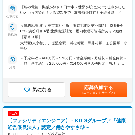
変更の範囲：会社の定める業務
【船や電気・機械が好き！日本中・世界を股にかけて仕事をした
いという方歓迎！／希望次第で、将来海外駐在も実現可能！／研
仕事内容
修マニュアルがあり未経験でもキャッチアップできる体制！／社
員寮・入社祝い金など充実の福利厚生！】
＜勤務地詳細1＞東京本社住所：東京都港区芝公園2丁目3番6号
PMO浜松町Ⅱ 4階 受動喫煙対策：屋内喫煙可能場所あり＜勤務地
船舶の無線通信機器 配電盤・機関監視盤・始動器盤等の点検・保
勤務地
詳細2＞豊浦事業所住所：山口県下関市豊浦町川棚2155 勤務地最
【最寄り駅】
守・検査・取付業務を行うエンジニアを募集します！
寄駅：山陰本線／川棚温泉駅受動喫煙対策：屋内全面禁煙変更の
大門駅(東京都)、川棚温泉駅、浜松町駅、黒井村駅、芝公園駅、小
当社では「海上物流を絶対に止めない」というミッションのも
範囲：会社の定める事業所
串駅
と、世界中の船舶が安全で地球環境にも配慮した運航・航海を続
けることができるように、社員一人ひとりが何をすべきかを考え
＜予定年収＞400万円～570万円＜賃金形態＞月給制＜賃金内訳＞
行動しお客様の要望に応えています。
月額（基本給）：215,000円～314,000円その他固定手当/月：
給与
40,000円＜月給＞255,000円～354,000円＜昇給有無＞有＜残業手
■業務内容：
当＞有＜給与補足＞※給与詳細は、前職・経験を考慮し、決定しま
・船舶の配電盤、機関監視盤、始動器盤等の点検および保守作業
す。■賞与：前年度実績平均年4.1カ月■その他固定手当：地域手当
・工事業務の指導・育成
賃金はあくまでも目安の金額であり、選考を通じて上下する可能
応募依頼する
出張があり各地の造船所や船舶寄港地に訪問して作業を行いま
気になる
性があります。月給(月額)は固定手当を含めた表記です。
（エージェントサービス）
す。
■こんな方歓迎です！
・電気工事経験者
NEW
・船舶管理会社、造船所などでの監督経験者
【ファシリティエンジニア】～KDDIグループ／「健康
・日本中、世界中を股にかけて、仕事をしたい方！
経営優良法人」認定／働きやすさ◎～
■直近の入社者事例：
ＫＤＤＩエンジニアリング株式会社