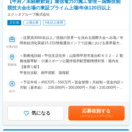
【甲府／未経験歓迎】通信電力の施工管理～国際技能
■働きやすさ：
競技大会出場の東証プライム上場/年休120日以上
・健康経営優良法人2025(ホワイト500)、くるみんに認定。働き
エクシオグループ株式会社
やすい職場環境が社外的にも認められています。労務管理も徹底
正社員
上場企業
5名以上採用
しており、社員一人ひとりの健康を組織で支える健康経営を推進
しています。
・高い有給取得率(2024年度実績88%)を誇り、ワークライフバラ
～従業員3000名以上／技能の世界一を決める国際大会へ出場／年
ンスを取りやすい環境を整えています。仕事とプライベートの両
間有給消化実績15.2日/情報通信インフラ設備における業界最大手
立を実現したい方に最適な職場です。
仕事内容
・テレワーク、コアタイムなしのフレックスタイム制度により、
■仕事内容
ライフスタイルに合わせて柔軟に働くことが可能です。
＜勤務地詳細＞甲信支店住所：山梨県甲府市落合町６０２－２ 勤
通信キャリアのネットワーク設備に電力供給する設備の施工管理
務地最寄駅：小瀬スポーツ公園停留所駅受動喫煙対策：屋内全面
を担当頂きます。主にNTTグループの建物内の現場が中心です。
勤務地
■KDDIエンジニアリングについて
禁煙
【最寄り駅】
・工事資料作成
当社は、KDDIの通信インフラを建設と保守の両面からサポートす
甲斐住吉駅、南甲府駅、国母駅
・現場作業指揮
る戦略子会社として、2005年4月1日に発足いたしました。
・安全品質指示など
KDDIグループは、通信サービスを中心に置き、あらゆるお客さま
＜予定年収＞450万円～550万円＜賃金形態＞月給制＜賃金内訳＞
との接点を通じて新しい体験価値を提案し続ける「通信とライフ
月額（基本給）：230,000円～300,000円＜月給＞230,000円～
ご入社後はスキル・ご経験に合わせて、現場OJTにて社内ルール
給与
デザインの融合」を目指して、コマース・エネルギー・金融・エ
300,000円＜昇給有無＞有＜残業手当＞有＜給与補足＞※経験・能
を学んでいただきます。
ンターテインメント等のライフデザインサービスを積極的に拡充
力・前職の給与等を総合し決定。■賞与：年2回（6月・12月）■昇
先輩社員に同行しながら知識を習得いただき、近い将来、工事進
するとともに、新興国をはじめ海外における通信事業のさらなる
給：年1回（7月）■年収例：25歳/第二種電気工事士/５００万円30
捗や安全品質を管理し現場を統括する現場代理人やそれに準ずる
成長に取り組んでいます。
歳/第一種電気工事士/６００万円35歳/１級電気工事施工管理技士/
応募依頼する
現場責任者を目指していただきます。
気になる
７００万円賃金はあくまでも目安の金額であり、選考を通じて上
（エージェントサービス）
変更の範囲：会社の定める業務
下する可能性があります。月給(月額)は固定手当を含めた表記で
■魅力
す。
・最新の技術、工法、通信機器に携わる貴重で幅広い施工範囲の