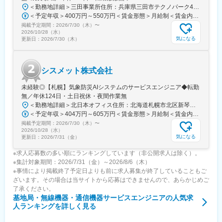
＜勤務地詳細＞三田事業所住所：兵庫県三田市テクノパーク4-11 勤務地最寄駅：JR宝塚線／新三田駅受動喫煙対策：屋内全面禁煙変更の範囲：会社の定める事業所
変更の範囲：会社の定める業務
＜予定年収＞400万円～550万円＜賃金形態＞月給制＜賃金内訳＞月額（基本給）：250,000円～320,000円＜月給＞250,000円～320,000円＜昇給有無＞有＜残業手当＞有＜給与補足＞※あくまで想定の年収額となりますので、個人のスキルによって変動する可能性がございます。■昇給：年1回(4月) ■賞与：年2回(4月・10月) ■通勤手当（当社規定に基づき支給）賃金はあくまでも目安の金額であり、選考を通じて上下する可能性があります。月給(月額)は固定手当を含めた表記です。
掲載予定期間：
2026/7/30（木）
〜
2026/10/28（水）
気になる
更新日：
2026/7/30（木）
シスメット株式会社
未経験◎【札幌】気象防災AIシステムのサービスエンジニア◆転勤
無／年休124日・土日祝休・夜間作業無
＜勤務地詳細＞北日本オフィス住所：北海道札幌市北区新琴似6条15丁目1-12 受動喫煙対策：屋内全面禁煙変更の範囲：会社の定める事業所
＜予定年収＞404万円～605万円＜賃金形態＞月給制＜賃金内訳＞月額（基本給）：208,000円～326,000円その他固定手当/月：5,000円固定残業手当/月：25,000円（固定残業時間14時間0分/月～10時間0分/月）超過した時間外労働の残業手当は追加支給＜月給＞238,000円～356,000円（一律手当を含む）＜昇給有無＞有＜残業手当＞有＜給与補足＞■その他固定手当：インフラ手当■賞与：年2回※過去実績5か月分■昇給：年1回賃金はあくまでも目安の金額であり、選考を通じて上下する可能性があります。月給(月額)は固定手当を含めた表記です。
掲載予定期間：
2026/7/30（木）
〜
2026/10/28（水）
気になる
更新日：
2026/7/31（金）
※求人応募数の多い順にランキングしています（非公開求人は除く）。
※集計対象期間：2026/7/31（金）～2026/8/6（木）
※事情により掲載終了予定日よりも前に求人募集が終了していることもご
ざいます。その場合は当サイトから応募はできませんので、あらかじめご
了承ください。
基地局・無線機器・通信機器サービスエンジニア
の人気求
人ランキングを詳しく見る