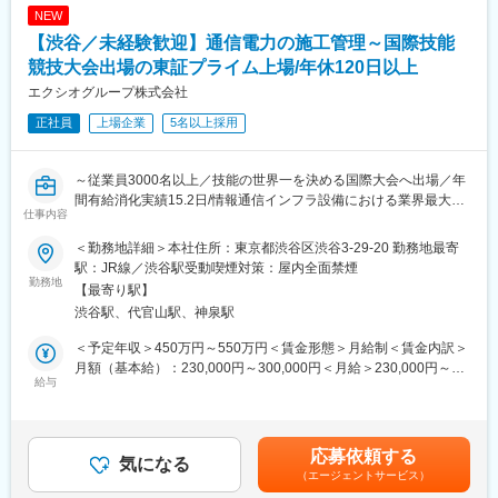
経験を積むことが出来るため、施工管理の流れや基礎が身につく
NEW
だけでなく、様々な資格取得に役立ちます。
【渋谷／未経験歓迎】通信電力の施工管理～国際技能
グループ会社やパートナー会社とのかかわりや大手ゼネコン様な
ど他社との関りで得たコミュニケーション力や、人とのつながり
競技大会出場の東証プライム上場/年休120日以上
は後々役立つことが多いです。
エクシオグループ株式会社
正社員
上場企業
5名以上採用
・安全・安心なICT社会の構築に向けて、ブロードバンドサービス
が拡大するとともに、技術の多様化・高度化が進展しています。
情報通信ネットワーク構築における長年の実績と卓越した技術
～従業員3000名以上／技能の世界一を決める国際大会へ出場／年
で、通信キャリアの全ての通信設備について、企画・設計から施
間有給消化実績15.2日/情報通信インフラ設備における業界最大手
工・運用・保守までの一貫した質の高いサービスを全国規模で提
仕事内容
供しています。また、ノウハウを活かして通信キャリア以外でも
■仕事内容
データセンタ、公的機関のサーバールームの構築等、重要ライフ
＜勤務地詳細＞本社住所：東京都渋谷区渋谷3-29-20 勤務地最寄
通信キャリアのネットワーク設備に電力供給する設備の施工管理
ラインの電力設備構築にも実績があります。
駅：JR線／渋谷駅受動喫煙対策：屋内全面禁煙
を担当頂きます。主にNTTグループの建物内の現場が中心です。
勤務地
【最寄り駅】
・工事資料作成
・資格取得制度も充実しておりますので、大型案件をこなし、経
渋谷駅、代官山駅、神泉駅
・現場作業指揮
験値を積み重ねることで難関資格の習得も可能です。自身が積算
・安全品質指示など
に携わった建物が形となって地図上に載り、社会を支えるという
＜予定年収＞450万円～550万円＜賃金形態＞月給制＜賃金内訳＞
ご自身やご家族に誇れるキャリアを築いていただけると思いま
月額（基本給）：230,000円～300,000円＜月給＞230,000円～
ご入社後はスキル・ご経験に合わせて、現場OJTにて社内ルール
給与
す。
300,000円＜昇給有無＞有＜残業手当＞有＜給与補足＞※経験・能
を学んでいただきます。
力・前職の給与等を総合し決定。■賞与：年2回（6月・12月）■昇
先輩社員に同行しながら知識を習得いただき、近い将来、工事進
■入社後について
給：年1回（7月）■年収例：25歳/第二種電気工事士/５００万円30
捗や安全品質を管理し現場を統括する現場代理人やそれに準ずる
新入社員研修として導入研修・基礎研修・専門分野研修・2年目ス
歳/第一種電気工事士/６００万円35歳/１級電気工事施工管理技士/
応募依頼する
現場責任者を目指していただきます。
気になる
テップアップ研修など研修体制が充実しており、技能研修や資格
７００万円賃金はあくまでも目安の金額であり、選考を通じて上
（エージェントサービス）
取得の支援・通信教育制度など充実しております。
下する可能性があります。月給(月額)は固定手当を含めた表記で