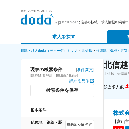
北信越の転職・求人情報を掲載中
求人を探す
詳細条件から探す
エージェ
転職・求人doda（デューダ）トップ
北信越
技術職（機械・電気
北信越
新着求人から探す
スカウト
[
]
現在の検索条件
条件変更
北信越、金型設
[職種]金型設計 [勤務地]北信越
求人特集から探す
パートナ
詳細を見る
4
該当求人数
検索条件を保存
基本条件
株式会社
【富山市
勤務地、路線・駅
勤務地を選択
New