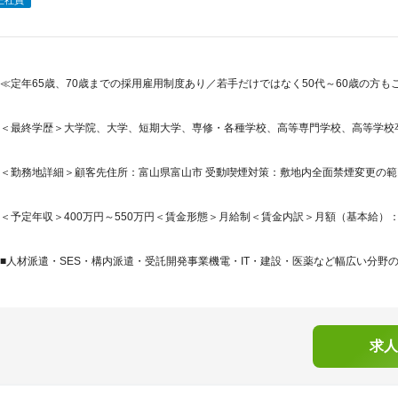
≪定年65歳、70歳までの採用雇用制度あり／若手だけではなく50代～60歳の方
＜最終学歴＞大学院、大学、短期大学、専修・各種学校、高等専門学校、高等学校
＜勤務地詳細＞顧客先住所：富山県富山市 受動喫煙対策：敷地内全面禁煙変更の
＜予定年収＞400万円～550万円＜賃金形態＞月給制＜賃金内訳＞月額（基本給）：240,0
■人材派遣・SES・構内派遣・受託開発事業機電・IT・建設・医薬など幅広い分野の
求人