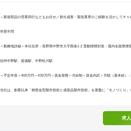
～新規部品の営業同行などもお任せ／射出成形・製造業界のご経験を活かしてチャ
学歴不問
＜勤務地詳細＞本社住所：長野県中野市大字西条1-2 受動喫煙対策：屋内全面禁
信州中野駅、延徳駅、中野松川駅
＜予定年収＞400万円～430万円＜賃金形態＞月給制＜賃金内訳＞月額（基本給）：250,0
当社は、創業以来「精密金型製作技術と成形品製作技術」を基盤に「モノづくり」を
求人