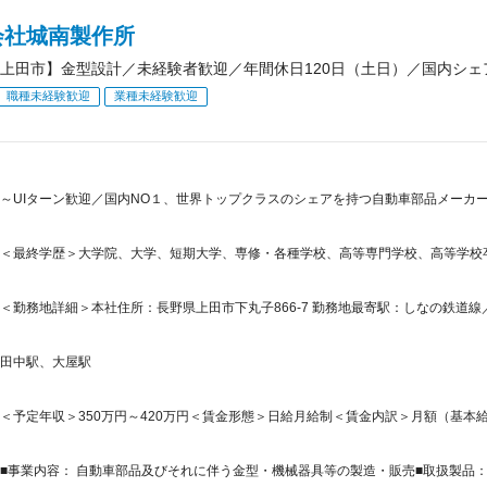
会社城南製作所
上田市】金型設計／未経験者歓迎／年間休日120日（土日）／国内シェ
職種未経験歓迎
業種未経験歓迎
～UIターン歓迎／国内NO１、世界トップクラスのシェアを持つ自動車部品メーカ
＜最終学歴＞大学院、大学、短期大学、専修・各種学校、高等専門学校、高等学校
＜勤務地詳細＞本社住所：長野県上田市下丸子866-7 勤務地最寄駅：しなの鉄道線
田中駅、大屋駅
＜予定年収＞350万円～420万円＜賃金形態＞日給月給制＜賃金内訳＞月額（基本給）：180
■事業内容： 自動車部品及びそれに伴う金型・機械器具等の製造・販売■取扱製品：（