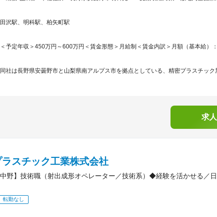
田沢駅、明科駅、柏矢町駅
＜予定年収＞450万円～600万円＜賃金形態＞月給制＜賃金内訳＞月額（基本給）：300,0
同社は長野県安曇野市と山梨県南アルプス市を拠点としている、精密プラスチック加
求人
プラスチック工業株式会社
中野】技術職（射出成形オペレーター／技術系）◆経験を活かせる／日
転勤なし