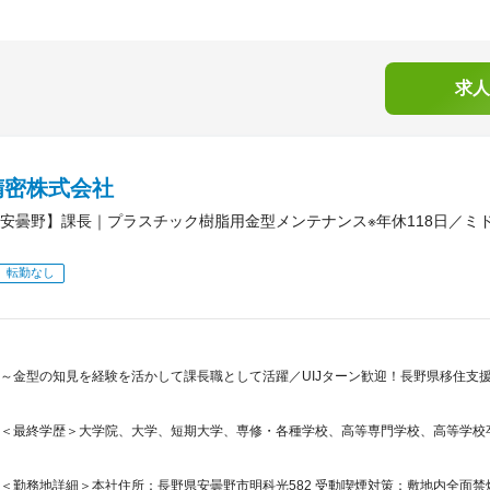
求人
精密株式会社
安曇野】課長｜プラスチック樹脂用金型メンテナンス※年休118日／ミ
転勤なし
～金型の知見を経験を活かして課長職として活躍／UIJターン歓迎！長野県移住支援金
＜最終学歴＞大学院、大学、短期大学、専修・各種学校、高等専門学校、高等学校
＜勤務地詳細＞本社住所：長野県安曇野市明科光582 受動喫煙対策：敷地内全面