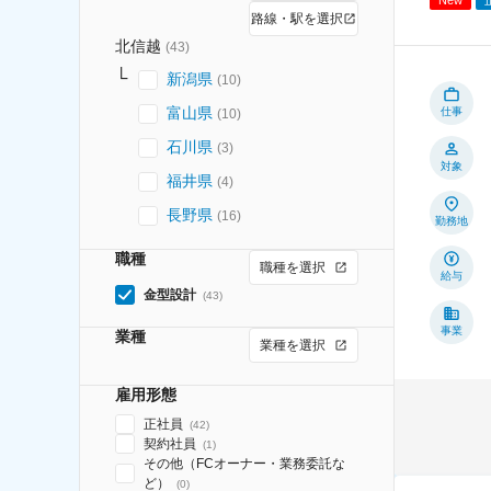
路線・駅を選択
北信越
(
43
)
新潟県
(
10
)
富山県
仕事
(
10
)
石川県
(
3
)
対象
福井県
(
4
)
長野県
(
16
)
勤務地
職種
職種を選択
給与
金型設計
(
43
)
事業
業種
業種を選択
雇用形態
正社員
(
42
)
契約社員
(
1
)
その他（FCオーナー・業務委託な
ど）
(
0
)