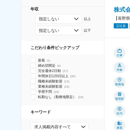
株式
年収
【長野県
指定しない
以上
正社員
指定しない
以下
こだわり条件ピックアップ
仕事
新着
(
1
)
締め切間近
(
4
)
対象
完全週休2日制
(
27
)
年間休日120日以上
(
30
)
職種未経験歓迎
(
13
)
勤務地
業種未経験歓迎
(
16
)
学歴不問
(
16
)
転勤なし（勤務地限定）
(
16
)
最寄駅
キーワード
給与
求人掲載内容すべて
事業