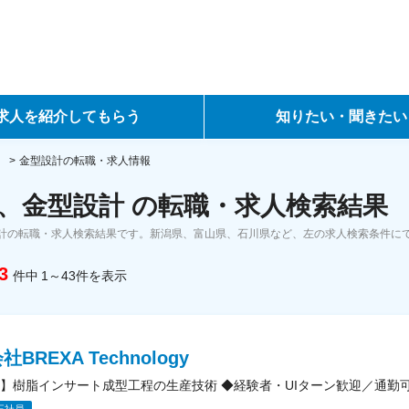
求人を紹介してもらう
知りたい・聞きたい
ントサービス
転職ノウハウ
）
金型設計の転職・求人情報
、金型設計 の転職・求人検索結果
サービス
データで見る転職
計の転職・求人検索結果です。新潟県、富山県、石川県など、左の求人検索条件に
ーエージェントサービス
コラム・インタビュー
3
件中
1～43
件
を表示
転職Q&A
BREXA Technology
】樹脂インサート成型工程の生産技術 ◆経験者・UIターン歓迎／通勤
正社員