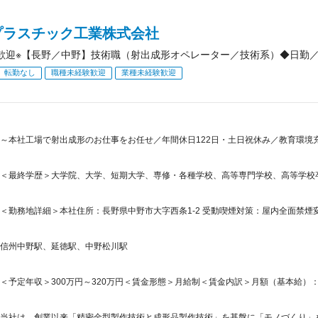
プラスチック工業株式会社
歓迎※【長野／中野】技術職（射出成形オペレーター／技術系）◆日勤
転勤なし
職種未経験歓迎
業種未経験歓迎
～本社工場で射出成形のお仕事をお任せ／年間休日122日・土日祝休み／教育環境
＜最終学歴＞大学院、大学、短期大学、専修・各種学校、高等専門学校、高等学校
＜勤務地詳細＞本社住所：長野県中野市大字西条1-2 受動喫煙対策：屋内全面禁
信州中野駅、延徳駅、中野松川駅
＜予定年収＞300万円～320万円＜賃金形態＞月給制＜賃金内訳＞月額（基本給）：190,0
当社は、創業以来「精密金型製作技術と成形品製作技術」を基盤に「モノづくり」を