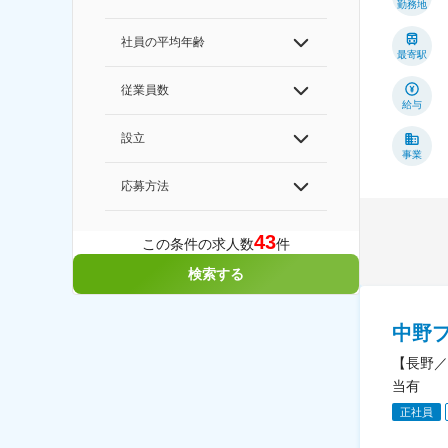
勤務地
社員の平均年齢
最寄駅
従業員数
給与
設立
事業
応募方法
43
この条件の求人数
件
検索する
中野
【長野／
当有
正社員