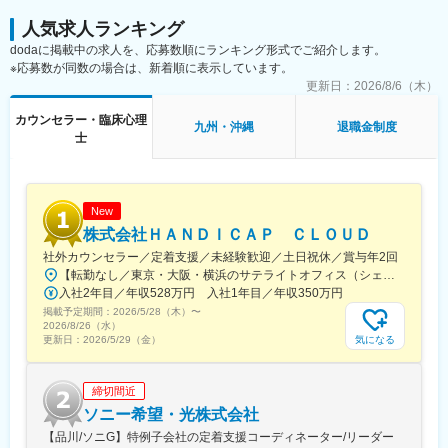
人気求人ランキング
dodaに掲載中の求人を、応募数順にランキング形式でご紹介します。
※応募数が同数の場合は、新着順に表示しています。
更新日：
2026/8/6（木）
カウンセラー・臨床心理
九州・沖縄
退職金制度
士
New
株式会社ＨＡＮＤＩＣＡＰ ＣＬＯＵＤ
社外カウンセラー／定着支援／未経験歓迎／土日祝休／賞与年2回
【転勤なし／東京・大阪・横浜のサテライトオフィス（シェアオフィス）／駅チカの好立地】＜東京拠点＞東京都新宿区西新宿8-14-24 西新宿KFビル 4階▼アクセス東京メトロ丸ノ内線「西新宿駅」より徒歩3分都営大江戸線「都庁前駅」より徒歩9分東京メトロ丸ノ内線「新宿駅」より徒歩10分＜大阪拠点＞大阪府大阪市北区梅田三丁目4番5号 毎日インテシオビル11階▼アクセスJR「大阪駅」桜橋口より徒歩7分（地下通路直結）大阪メトロ四つ橋線「西梅田駅」徒歩3分（地下通路直結）JR「福島駅」より徒歩5分＜横浜拠点＞神奈川県横浜市西区花咲町7丁目150 ウエインズ&イッセイ横浜ビル6階▼アクセスJR「横浜駅」より徒歩12分ブルーライン 「高島町駅」より徒歩4分京急本線「戸部駅」より徒歩8分
入社2年目／年収528万円 入社1年目／年収350万円
掲載予定期間：
2026/5/28（木）
〜
2026/8/26（水）
気になる
更新日：
2026/5/29（金）
締切間近
ソニー希望・光株式会社
【品川/ソニG】特例子会社の定着支援コーディネーター/リーダー