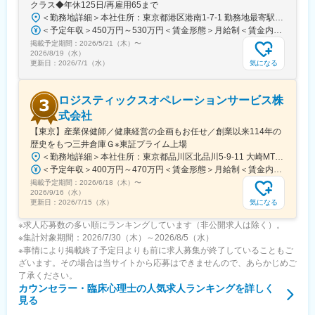
クラス◆年休125日/再雇用65まで
＜勤務地詳細＞本社住所：東京都港区港南1-7-1 勤務地最寄駅：JR山手線／品川駅受動喫煙対策：敷地内全面禁煙変更の範囲：会社の定める事業所
＜予定年収＞450万円～530万円＜賃金形態＞月給制＜賃金内訳＞月額（基本給）：269,000円～330,000円＜月給＞269,000円～330,000円＜昇給有無＞有＜残業手当＞有＜給与補足＞※記載の年収には、平均残業時間（20時間分）相当の残業手当を含んでいます。※残業手当は固定ではなく、実際の残業時間に応じて1分単位で支給されるため、支給額は前後する可能性があります。※賞与実績：年2回（6、12月）賃金はあくまでも目安の金額であり、選考を通じて上下する可能性があります。月給(月額)は固定手当を含めた表記です。
掲載予定期間：
2026/5/21（木）
〜
2026/8/19（水）
気になる
更新日：
2026/7/1（水）
ロジスティックスオペレーションサービス株
式会社
【東京】産業保健師／健康経営の企画もお任せ／創業以来114年の
歴史をもつ三井倉庫Ｇ※東証プライム上場
＜勤務地詳細＞本社住所：東京都品川区北品川5-9-11 大崎MTビル3F勤務地最寄駅：各線／大崎駅受動喫煙対策：屋内全面禁煙変更の範囲：会社の定める事業所
＜予定年収＞400万円～470万円＜賃金形態＞月給制＜賃金内訳＞月額（基本給）：270,000円～320,000円＜月給＞270,000円～320,000円＜昇給有無＞有＜残業手当＞有＜給与補足＞※能力・ご経験を考慮して、当社規定により決定いたします。■昇給：年1回（4月）■賞与：年2回（6・12月） 賃金はあくまでも目安の金額であり、選考を通じて上下する可能性があります。月給(月額)は固定手当を含めた表記です。
掲載予定期間：
2026/6/18（木）
〜
2026/9/16（水）
気になる
更新日：
2026/7/15（水）
※求人応募数の多い順にランキングしています（非公開求人は除く）。
※集計対象期間：2026/7/30（木）～2026/8/5（水）
※事情により掲載終了予定日よりも前に求人募集が終了していることもご
ざいます。その場合は当サイトから応募はできませんので、あらかじめご
了承ください。
カウンセラー・臨床心理士
の人気求人ランキングを詳しく
見る