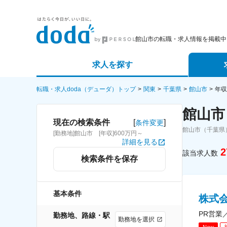
館山市の転職・求人情報を掲載中
求人を探す
詳細条件から探す
エージェ
転職・求人doda（デューダ）トップ
関東
千葉県
館山市
年収
館山市
新着求人から探す
スカウト
[
]
現在の検索条件
条件変更
館山市（千葉県
[勤務地]館山市 [年収]600万円～
求人特集から探す
パートナ
詳細を見る
2
該当求人数
検索条件を保存
基本条件
株式
PR営業
勤務地、路線・駅
勤務地を選択
New