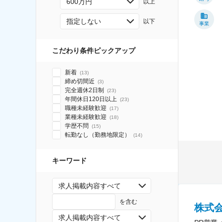
600万円
以上
指定しない
以下
事業
こだわり条件ピックアップ
新着
(
13
)
締め切間近
(
3
)
完全週休2日制
(
23
)
年間休日120日以上
(
23
)
職種未経験歓迎
(
17
)
業種未経験歓迎
(
18
)
学歴不問
(
15
)
転勤なし（勤務地限定）
(
14
)
キーワード
求人掲載内容すべて
を含む
株式
求人掲載内容すべて