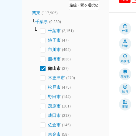
路線・駅を選択
関東
(
117,905
)
千葉県
(
9,239
)
千葉市
(
2,151
)
仕事
銚子市
(
47
)
対象
市川市
(
494
)
船橋市
(
836
)
勤務地
館山市
(
27
)
最寄駅
木更津市
(
270
)
松戸市
(
475
)
給与
野田市
(
144
)
茂原市
(
101
)
事業
成田市
(
318
)
佐倉市
(
145
)
東金市
(
58
)