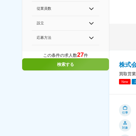
従業員数
設立
応募方法
27
この条件の求人数
件
株式
検索する
買取営業
New
仕事
対象