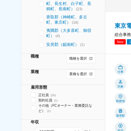
町、長生村、白子町、長
柄町、長南町）
(
23
)
香取郡（神崎町、多古
町、東庄町）
(
18
)
東京
夷隅郡（大多喜町、御宿
総合事務
町）
(
4
)
New
安房郡（鋸南町）
(
1
)
職種
職種を選択
業種
仕事
業種を選択
対象
雇用形態
正社員
(
26
)
契約社員
(
1
)
勤務地
その他（FCオーナー・業務委託な
ど）
(
1
)
最寄駅
年収
給与