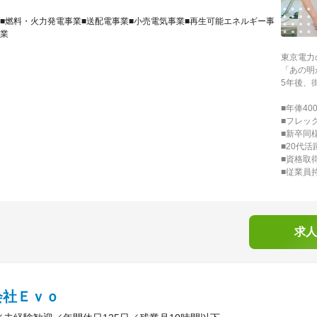
■燃料・火力発電事業■送配電事業■小売電気事業■再生可能エネルギー事
業
東京電力
「あの明
5年後、
■年俸40
■フレッ
■新卒同
■20代活
■資格取
■従業員
求人
会社Ｅｖｏ