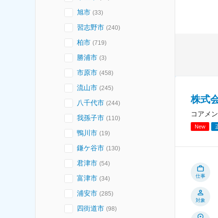
旭市
(
33
)
習志野市
(
240
)
柏市
(
719
)
勝浦市
(
3
)
市原市
(
458
)
流山市
(
245
)
株式
八千代市
(
244
)
コアメン
我孫子市
(
110
)
New
鴨川市
(
19
)
鎌ケ谷市
(
130
)
君津市
(
54
)
仕事
富津市
(
34
)
浦安市
(
285
)
対象
四街道市
(
98
)