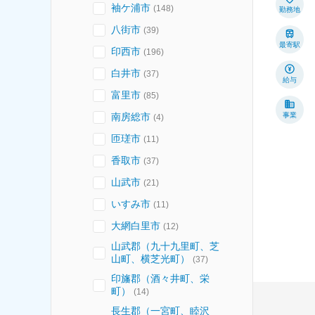
袖ケ浦市
(
148
)
勤務地
八街市
(
39
)
最寄駅
印西市
(
196
)
白井市
(
37
)
給与
富里市
(
85
)
南房総市
事業
(
4
)
匝瑳市
(
11
)
香取市
(
37
)
山武市
(
21
)
いすみ市
(
11
)
大網白里市
(
12
)
山武郡（九十九里町、芝
山町、横芝光町）
(
37
)
印旛郡（酒々井町、栄
町）
(
14
)
長生郡（一宮町、睦沢