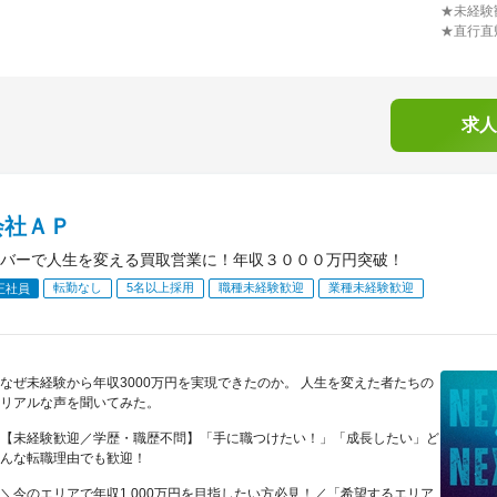
★未経験
★直行直
求人
会社ＡＰ
バーで人生を変える買取営業に！年収３０００万円突破！
転勤なし
5名以上採用
職種未経験歓迎
業種未経験歓迎
正社員
なぜ未経験から年収3000万円を実現できたのか。 人生を変えた者たちの
リアルな声を聞いてみた。
【未経験歓迎／学歴・職歴不問】「手に職つけたい！」「成長したい」ど
んな転職理由でも歓迎！
＼今のエリアで年収1,000万円を目指したい方必見！／「希望するエリア