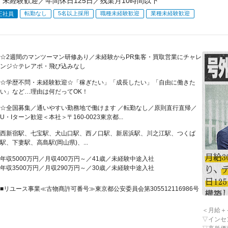
／未経験歓迎／年間休日125日／残業月10時間以下
転勤なし
5名以上採用
職種未経験歓迎
業種未経験歓迎
正社員
☆2週間のマンツーマン研修あり／未経験からPR集客・買取営業にチャレ
ンジ☆テレアポ・飛び込みなし
☆学歴不問・未経験歓迎☆「稼ぎたい」「成長したい」「自由に働きた
い」など…理由は何だってOK！
☆全国募集／通いやすい勤務地で働けます ／転勤なし／原則直行直帰／
U・Iターン歓迎＜本社＞〒160-0023東京都...
西新宿駅、七宝駅、犬山口駅、西ノ口駅、新居浜駅、川之江駅、つくば
駅、下妻駅、高島駅(岡山県)、...
年収5000万円／月収400万円～／41歳／未経験中途入社
年収3500万円／月収290万円～／30歳／未経験中途入社
■リユース事業≪古物商許可番号≫東京都公安委員会第305512116986号
＜月給＋
▽インセ