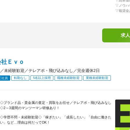
▽高単価
▽ノウハ
▽報奨金
求人
会社Ｅｖｏ
／未経験歓迎／テレアポ・飛び込みなし／完全週休2日
転勤なし
5名以上採用
職種未経験歓迎
業種未経験歓迎
正社員
◇ブランド品・貴金属の査定・買取をお任せ／テレアポ・飛び込みなし
◇2～3週間のマンツーマン研修あり！
◇学歴不問・未経験歓迎◇「稼ぎたい」「成長したい」「自由に働きた
い」など…理由は何だってOK！