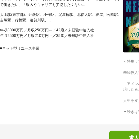
で働きたい」「収入やキャリアも妥協したくない...
大山駅(東京都)、井荻駅、小作駅、淀屋橋駅、北信太駅、寝屋川公園駅、
吉塚駅、行橋駅、遠賀川駅、...
年収3000万円／月収250万円～／42歳／未経験中途入社
年収2500万円／月収210万円～／35歳／未経験中途入社
■ネット型リユース事業
＜特集：
未経験入
コアメン
現した者
人生を変
▼続きは
求人