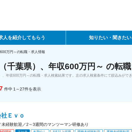
求人を紹介してもらう
知りたい・聞きたい
ントサービス
転職ノウハウ
600万円～の転職・求人情報
（千葉県）、年収600万円～ の転
サービス
データで見る転職
）、年収600万円～の転職・求人検索結果です。左の求人検索条件にて絞込みがで
ーエージェントサービス
コラム・インタビュー
7
件中
1～27
件
を表示
転職Q&A
会社Ｅｖｏ
／未経験歓迎／2～3週間のマンツーマン研修あり
締切間近
転勤なし
5名以上採用
職種未経験歓迎
業種未経験歓迎
正社員