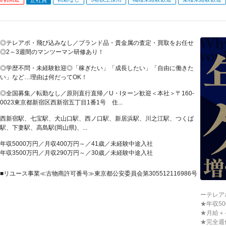
◎テレアポ・飛び込みなし／ブランド品・貴金属の査定・買取をお任せ
◎2～3週間のマンツーマン研修あり！
◎学歴不問・未経験歓迎◎「稼ぎたい」「成長したい」「自由に働きた
い」など…理由は何だってOK！
◎全国募集／転勤なし／原則直行直帰／U・Iターン歓迎＜本社＞〒160-
0023東京都新宿区西新宿五丁目1番1号 住...
西新宿駅、七宝駅、犬山口駅、西ノ口駅、新居浜駅、川之江駅、つくば
駅、下妻駅、高島駅(岡山県)、...
年収5000万円／月収400万円～／41歳／未経験中途入社
年収3500万円／月収290万円～／30歳／未経験中途入社
■リユース事業≪古物商許可番号≫東京都公安委員会第305512116986号
ーテレア
★年収5
★月給＋
★完全週