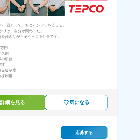
の一員として、社会インフラを支える。
かりは、自分が関わった」
街を歩きながらそう言える仕事です。
0万円～
クス制
様の研修
躍中
得支援制度
持株制度
詳細を見る
気になる
応募する