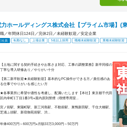
電力ホールディングス株式会社【プライム市場】(東
職／年間休日124日／完休2日／未経験歓迎／安定企業
転勤なし
上場企業
5名以上採用
職種未経験歓迎
業種未経験歓迎
正社員
【土地に関する契約手続きやお客さま対応、工事の調整業務】新卒同様の
丁寧な導入研修あり／やりがい十分
【第二新卒歓迎★未経験歓迎】基本的なPC操作ができる方／責任感のあ
る仕事でやりがいを感じたい方
★各事業所に希望や適性を考慮し、配属いたします【本社】東京都千代田
区内幸町1丁目1番3号※屋内原則禁煙（喫煙専用室...
宮ノ前駅、東陽町駅、新三河島駅、不動前駅、巣鴨新田駅、千住大橋駅、
芝浦ふ頭駅、新宿御苑前駅、渋...
年俸400万円～600万円※月額33万3,000円～50万円