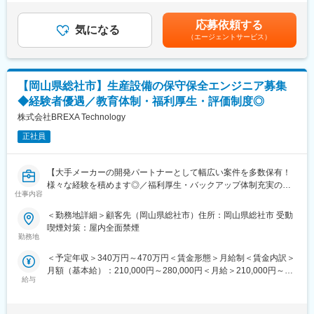
月）■賞与：年2回（7月・12月）■深夜残業手当：1分単位で支
設計を行うことが求められます。チームメンバーと協力しなが
給 賃金はあくまでも目安の金額であり、選考を通じて上下する
ら、プロジェクトの進行をサポートしていただきます。
応募依頼する
気になる
可能性があります。月給(月額)は固定手当を含めた表記です。
勤務地は岡山県笠岡市で、自然豊かな環境で働くことができま
（エージェントサービス）
す。勤務時間は9:00～18:00で、残業は月平均20時間程度です。
自動車通勤が必要となります。出張はありません。使用するツー
ルはInventerCADで、実務を通じてスキルをさらに向上させるこ
【岡山県総社市】生産設備の保守保全エンジニア募集
とができます。若手社員が多く、活気ある職場です。
◆経験者優遇／教育体制・福利厚生・評価制度◎
■職場環境・魅力：
株式会社BREXA Technology
・別途、賞与年2回、時間外手当（1分単位）、各種手当（家族、
赴任等）が支給
正社員
・スキル・経験年数・年齢等も考慮し、話し合いの上で決定
・充実の福利厚生
【大手メーカーの開発パートナーとして幅広い案件を多数保有！
交通費支給あり、資格取得支援・手当あり、寮・社宅・住宅手当
様々な経験を積めます◎／福利厚生・バックアップ体制充実の中
あり、U・Iターン支援ありなど
仕事内容
でキャリアアップが可能／アウトソーシンググループで安定性抜
群】
■充実した教育制度／入社後のフォロー体制充実：
＜勤務地詳細＞顧客先（岡山県総社市）住所：岡山県総社市 受動
◇人事育成制度…等級制度の定義と連動したカリキュラム体型の
喫煙対策：屋内全面禁煙
■仕事内容：
導入。
勤務地
生産設備の保守保全業務を担当するスタッフを募集しています。
◇キャリアサポート制度…定期的にカジュアル形式な面談を行う
＜予定年収＞340万円～470万円＜賃金形態＞月給制＜賃金内訳＞
ことでストレスレベルを把握するとともに必要に応じて関連部署
月額（基本給）：210,000円～280,000円＜月給＞210,000円～
■主な業務内容：
と連携し環境を改善。
給与
280,000円＜昇給有無＞有＜残業手当＞有＜給与補足＞※スキル経
定期メンテナンス等の予防保全、トラブル発生時の修理対応、部
◇人事考課制度…目標達成を適性に処遇へ反映されることを有能
験年数を考慮し話し合いの上、優遇します。■昇給：年1回（4
品交換、安全活動にかかわる業務、対応工事の書類作成です。設
感を高め、自立できる人財を育成できる制度。
月）■賞与：年2回（7月・12月）■深夜残業手当：1分単位で支
備保全の経験を活かして、即戦力として活躍していただけます。