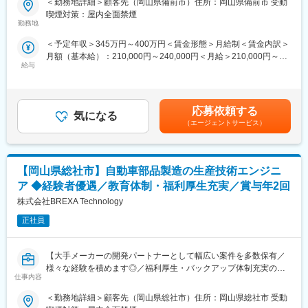
＜勤務地詳細＞顧客先（岡山県備前市）住所：岡山県備前市 受動
◇キャリアサポート制度…定期的にカジュアル形式な面談を行う
喫煙対策：屋内全面禁煙
■業務内容：
ことでストレスレベルを把握するとともに必要に応じて関連部署
勤務地
岡山県備前市にある事業所で、電気設備の保全業務を担当してい
と連携し環境を改善
＜予定年収＞345万円～400万円＜賃金形態＞月給制＜賃金内訳＞
ただきます。
◇人事考課制度…目標達成を適性に処遇へ反映されることを有能
月額（基本給）：210,000円～240,000円＜月給＞210,000円～
感を高め、自立できる人財を育成できる制度
給与
240,000円＜昇給有無＞有＜残業手当＞有＜給与補足＞※スキル経
■業務の魅力：
験年数を考慮し話し合いの上、優遇します。■昇給：年1回（4
◇設備の点検、修理、メンテナンスを行い、安定した稼働を維持
月）■賞与：年2回（7月・12月）賃金はあくまでも目安の金額で
するための業務です。PLCの操作や電気図面の読解が求められま
あり、選考を通じて上下する可能性があります。月給(月額)は固定
す。Ms Officeを使用して報告書の作成やデータ管理も行います。
応募依頼する
気になる
手当を含めた表記です。
◇ベテランの方にはチームリーダーとして、若手の指導や業務の
（エージェントサービス）
効率化を図っていただきます。
◇勤務地は岡山県備前市で駐車場が完備されています。
◇残業は月平均20時間程度で、出張はありません。ワークライフ
【岡山県総社市】自動車部品製造の生産技術エンジニ
バランスを重視した働き方が可能です。豊富な経験を活かして、
チームを牽引する役割を担っていただけます。
ア ◆経験者優遇／教育体制・福利厚生充実／賞与年2回
株式会社BREXA Technology
■職場環境・魅力：
◇別途、賞与年2回、時間外手当（1分単位）、各種手当（家族、
正社員
赴任等）が支給
◇スキル・経験年数・年齢等も考慮し、話し合いの上で決定
【大手メーカーの開発パートナーとして幅広い案件を多数保有／
◇充実の福利厚生：交通費支給あり、資格取得支援・手当あり、
様々な経験を積めます◎／福利厚生・バックアップ体制充実の中
寮・社宅・住宅手当あり、U・Iターン支援ありなど
仕事内容
でキャリアアップが可能／アウトソーシンググループで安定性抜
群】
■充実した教育制度／入社後のフォロー体制充実：
＜勤務地詳細＞顧客先（岡山県総社市）住所：岡山県総社市 受動
◇人事育成制度…等級制度の定義と連動したカリキュラム体型の