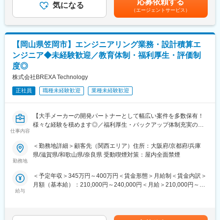
応募依頼する
気になる
手当を含めた表記です。
◇残業は月20時間程度で、ワークライフバランスを重視していま
（エージェントサービス）
す。プライベートの時間も大切にできます。
◇SolidWorksの使用経験が必須です。流体・材料力学やJIS規格の
知識がある方はさらに歓迎します。
【岡山県笠岡市】エンジニアリング業務・設計積算エ
■職場環境・魅力：
ンジニア◆未経験歓迎／教育体制・福利厚生・評価制
◇別途、賞与年2回、時間外手当（1分単位）、各種手当（家族、
度◎
赴任等）が支給
株式会社BREXA Technology
◇スキル・経験年数・年齢等も考慮し、話し合いの上で決定
◇充実の福利厚生：交通費支給あり、資格取得支援・手当あり、
正社員
職種未経験歓迎
業種未経験歓迎
寮・社宅・住宅手当あり、U・Iターン支援ありなど
■充実した教育制度／入社後のフォロー体制充実：
【大手メーカーの開発パートナーとして幅広い案件を多数保有！
◇人事育成制度…等級制度の定義と連動したカリキュラム体型の
様々な経験を積めます◎／福利厚生・バックアップ体制充実の中
仕事内容
導入
でキャリアアップが可能／アウトソーシンググループで安定性抜
◇キャリアサポート制度…定期的にカジュアル形式な面談を行う
群】
＜勤務地詳細＞顧客先（関西エリア）住所：大阪府/京都府/兵庫
ことでストレスレベルを把握するとともに必要に応じて関連部署
県/滋賀県/和歌山県/奈良県 受動喫煙対策：屋内全面禁煙
と連携し環境を改善
■仕事内容：
勤務地
◇人事考課制度…目標達成を適性に処遇へ反映されることを有能
屋内電気・情報通信、空調給排水設備工事および設計積算業務を
＜予定年収＞345万円～400万円＜賃金形態＞月給制＜賃金内訳＞
感を高め、自立できる人財を育成できる制度
担当していただきます
月額（基本給）：210,000円～240,000円＜月給＞210,000円～
給与
240,000円＜昇給有無＞有＜残業手当＞有＜給与補足＞※スキル経
■ポジションについて：
験年数を考慮し話し合いの上、優遇します。■昇給：年1回（4
岡山県笠岡市にて、屋内電気・情報通信、空調給排水設備工事お
月）■賞与：年2回（7月・12月）■深夜残業手当：1分単位で支
よび設計積算業務を担当していただきます。具体的には、工事の
給 賃金はあくまでも目安の金額であり、選考を通じて上下する