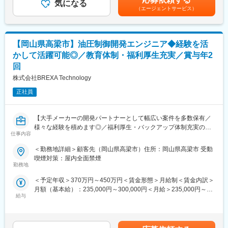
気になる
可能性があります。月給(月額)は固定手当を含めた表記です。
勤務地は岡山県真庭市で、通勤には自動車が必要です。2交代制勤
（エージェントサービス）
務で、昼勤と夜勤があります。残業は月15時間から30時間程度で
す。基本的に出張はありませんが、可能性はあります。交代勤務
が可能な方を募集しています。未経験から設備保全のスキルを身
【岡山県高梁市】油圧制御開発エンジニア◆経験を活
につけるチャンスです。
かして活躍可能◎／教育体制・福利厚生充実／賞与年2
■職場環境・魅力：
回
・別途、賞与年2回、時間外手当（1分単位）、各種手当（家族、
株式会社BREXA Technology
赴任等）が支給
・スキル・経験年数・年齢等も考慮し、話し合いの上で決定
正社員
・充実の福利厚生
交通費支給あり、資格取得支援・手当あり、寮・社宅・住宅手当
あり、U・Iターン支援ありなど
【大手メーカーの開発パートナーとして幅広い案件を多数保有／
様々な経験を積めます◎／福利厚生・バックアップ体制充実の中
仕事内容
■充実した教育制度／入社後のフォロー体制充実：
でキャリアアップが可能／アウトソーシンググループで安定性抜
◇人事育成制度…等級制度の定義と連動したカリキュラム体型の
群】
＜勤務地詳細＞顧客先（岡山県高梁市）住所：岡山県高梁市 受動
導入。
喫煙対策：屋内全面禁煙
◇キャリアサポート制度…定期的にカジュアル形式な面談を行う
■業務内容：
勤務地
ことでストレスレベルを把握するとともに必要に応じて関連部署
油圧制御の開発業務を担当していただきます。SolidWorksを使用
＜予定年収＞370万円～450万円＜賃金形態＞月給制＜賃金内訳＞
と連携し環境を改善。
して設計を行い、プロジェクトの進行をサポートします。設計経
月額（基本給）：235,000円～300,000円＜月給＞235,000円～
◇人事考課制度…目標達成を適性に処遇へ反映されることを有能
験を活かして、チームの一員として活躍していただきます。
給与
300,000円＜昇給有無＞有＜残業手当＞有＜給与補足＞※スキル経
感を高め、自立できる人財を育成できる制度。
験年数を考慮し話し合いの上、優遇します。■昇給：年1回（4
■業務の魅力：
月）■賞与：年2回（7月・12月）賃金はあくまでも目安の金額で
◇勤務地は岡山県高梁市で、自然に囲まれた環境で働けます。出
あり、選考を通じて上下する可能性があります。月給(月額)は固定
張があるため、様々な場所での業務経験が積めます。