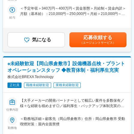
お客様先に出向き、製品の動作確認や不具合箇所の点検・修理対
と連携し環境を改善
＜予定年収＞340万円～400万円＜賃金形態＞月給制＜賃金内訳＞
応、工事計画の調整などを行うフィールドエンジニアを募集して
◇人事考課制度…目標達成を適性に処遇へ反映されることを有能
月額（基本給）：210,000円～250,000円＜月給＞210,000円～
います。
感を高め、自立できる人財を育成できる制度
給与
250,000円＜昇給有無＞有＜残業手当＞有＜給与補足＞※スキル経
験年数を考慮し話し合いの上、優遇します。■昇給：年1回（4
■業務の魅力：
月）■賞与：年2回（7月・12月）賃金はあくまでも目安の金額で
◇一般工具を使用し、現場での技術サポートを提供します。理系
あり、選考を通じて上下する可能性があります。月給(月額)は固定
出身（機械科・電気科卒業）の方であれば、未経験でも歓迎しま
応募依頼する
気になる
手当を含めた表記です。
す。出張があり、1週間程度の滞在が必要です。
（エージェントサービス）
◇勤務地は岡山県倉敷市で、勤務時間は8:30から17:20までです。
残業は月20時間程度です。
◇プラントでの就業経験がある方は優遇します。現場での経験を
※未経験歓迎【岡山県倉敷市】設備機器点検・プラント
積みながら、技術力を高めるチャンスです。安定した環境で働き
たい方、ぜひご応募ください。
オペレーションスタッフ ◆教育体制・福利厚生充実
株式会社BREXA Technology
■職場環境・魅力：
◇別途、賞与年2回、時間外手当（1分単位）、各種手当（家族、
正社員
職種未経験歓迎
業種未経験歓迎
赴任等）が支給
◇スキル・経験年数・年齢等も考慮し、話し合いの上で決定
【大手メーカーの開発パートナーとして幅広い案件を多数保有／
◇充実の福利厚生：交通費支給あり、資格取得支援・手当あり、
様々な経験を積めます◎／福利厚生・バックアップ体制充実の中
寮・社宅・住宅手当あり、U・Iターン支援ありなど
仕事内容
でキャリアアップが可能／アウトソーシンググループで安定性抜
群】
■充実した教育制度／入社後のフォロー体制充実：
＜勤務地詳細＞顧客先（岡山県倉敷市）住所：岡山県倉敷市 受動
◇人事育成制度…等級制度の定義と連動したカリキュラム体型の
喫煙対策：屋内全面禁煙
■業務内容：
導入
勤務地
設備機器の点検、プラントのオペレーション、出荷管理、メンテ
◇キャリアサポート制度…定期的にカジュアル形式な面談を行う