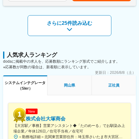
度で、出張はありません。業界大手の化学メーカーで働くチャン
スです。オフィスツールを使用して業務を行いますので、基本的
なPCスキルがあれば問題ありません。
さらに25件読み込む
■職場環境・魅力：
・別途、賞与年2回、時間外手当（1分単位）、各種手当（家族、
赴任等）が支給
・スキル・経験年数・年齢等も考慮し、話し合いの上で決定
・充実の福利厚生
交通費支給あり、資格取得支援・手当あり、寮・社宅・住宅手当
人気求人ランキング
あり、U・Iターン支援ありなど
dodaに掲載中の求人を、応募数順にランキング形式でご紹介します。
※応募数が同数の場合は、新着順に表示しています。
■充実した教育制度／入社後のフォロー体制充実：
更新日：
2026/8/8（土）
◇人事育成制度…等級制度の定義と連動したカリキュラム体型の
導入。
システムインテグレータ
◇キャリアサポート制度…定期的にカジュアル形式な面談を行う
岡山県
正社員
（SIer）
ことでストレスレベルを把握するとともに必要に応じて関連部署
と連携し環境を改善。
◇人事考課制度…目標達成を適性に処遇へ反映されることを有能
感を高め、自立できる人財を育成できる制度。
New
株式会社大塚商会
【大宮駅／事務】営業アシスタント◆「たのめーる」でお馴染み上
場企業／年休126日／住宅手当有／在宅可
＜勤務地詳細＞北関東営業部住所：埼玉県さいたま市大宮区桜木町1-195-1 大宮ソラミチKOZ 12階受動喫煙対策：屋内全面禁煙変更の範囲：会社の定める事業所（リモートワーク含む）