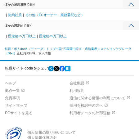
ほかの雇用形態で探す
契約社員
その他（FCオーナー・業務委託など）
ほかの固定給で探す
固定給25万円以上
固定給35万円以上
転職・求人doda（デューダ）トップ
中国･四国
岡山県
IT・通信業界
システムインテグレータ
（SIer）
正社員の転職・求人情報
転職サイト dodaをシェア
ヘルプ
会社概要
拠点一覧
利用規約
免責事項
通信に関する情報の利用について
サイトマップ
採用を検討中の方へ
PCサイトを見る
利用者データの外部送信
個人情報の取り扱いについて
個人情報保護方針