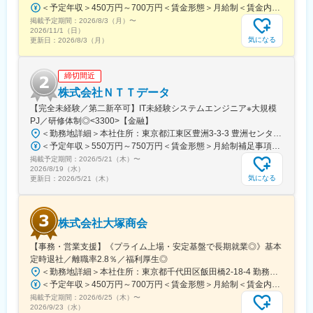
＜予定年収＞450万円～700万円＜賃金形態＞月給制＜賃金内訳＞月額（基本給）：274,000円～400,000円＜月給＞274,000円～400,000円＜昇給有無＞有＜残業手当＞有＜給与補足＞※経験・スキルを考慮のうえ、当社規定にて決定■昇給：年1回■賞与：年2回（7月・12月）賃金はあくまでも目安の金額であり、選考を通じて上下する可能性があります。月給(月額)は固定手当を含めた表記です。
掲載予定期間：
2026/8/3（月）
〜
2026/11/1（日）
気になる
更新日：
2026/8/3（月）
締切間近
株式会社ＮＴＴデータ
【完全未経験／第二新卒可】IT未経験システムエンジニア※大規模
PJ／研修体制◎<3300>【金融】
＜勤務地詳細＞本社住所：東京都江東区豊洲3-3-3 豊洲センタービル勤務地最寄駅： 東京メトロ有楽町線／豊洲駅受動喫煙対策：屋内喫煙可能場所あり変更の範囲：会社の定める事業所（リモートワーク含む）
＜予定年収＞550万円～750万円＜賃金形態＞月給制補足事項なし＜賃金内訳＞月額（基本給）：270,000円～310,000円＜月給＞270,000円～310,000円＜昇給有無＞有＜残業手当＞有＜給与補足＞※詳細は面接時にお伝えします賃金はあくまでも目安の金額であり、選考を通じて上下する可能性があります。月給(月額)は固定手当を含めた表記です。
掲載予定期間：
2026/5/21（木）
〜
2026/8/19（水）
気になる
更新日：
2026/5/21（木）
株式会社大塚商会
【事務・営業支援】《プライム上場・安定基盤で長期就業◎》基本
定時退社／離職率2.8％／福利厚生◎
＜勤務地詳細＞本社住所：東京都千代田区飯田橋2-18-4 勤務地最寄駅：中央本線／水道橋駅受動喫煙対策：屋内全面禁煙変更の範囲：会社の定める事業所（リモートワーク含む）
＜予定年収＞450万円～700万円＜賃金形態＞月給制＜賃金内訳＞月額（基本給）：275,000円～400,000円＜月給＞275,000円～400,000円＜昇給有無＞有＜残業手当＞有＜給与補足＞※経験・スキルを考慮のうえ、当社規定にて決定■昇給：年1回■賞与：年2回（7月・12月）賃金はあくまでも目安の金額であり、選考を通じて上下する可能性があります。月給(月額)は固定手当を含めた表記です。
掲載予定期間：
2026/6/25（木）
〜
2026/9/23（水）