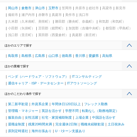
岡山市
倉敷市
津山市
玉野市
笠岡市
井原市
総社市
高梁市
新見市
備前市
瀬戸内市
赤磐市
真庭市
美作市
浅口市
久米郡（久米南町、美咲町）
勝田郡（勝央町、奈義町）
和気郡（和気町）
小田郡（矢掛町）
苫田郡（鏡野町）
加賀郡（吉備中央町）
都窪郡（早島町）
浅口郡（里庄町）
英田郡（西粟倉村）
真庭郡（新庄村）
ほかのエリアで探す
鳥取県
島根県
広島県
山口県
徳島県
香川県
愛媛県
高知県
ほかの業種で探す
ベンダ（ハードウェア・ソフトウェア）
ITコンサルティング
通信キャリア・ISP・データセンター
ITアウトソーシング
ほかのこだわり条件で探す
第二新卒歓迎
外資系企業
年間休日120日以上
フレックス勤務
管理職・マネジャー
英語を活かす
学歴不問
転勤なし（勤務地限定）
服装自由
女性活躍
社宅・家賃補助制度
上場企業
中国語を活かす
退職金制度
残業20時間未満
完全週休2日制
職種未経験歓迎
土日祝休み
原則定時退社
海外出張あり
U・Iターン支援あり