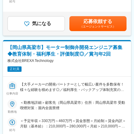
給与
240,000円＜昇給有無＞有＜残業手当＞有＜給与補足＞※スキル経
◇3DCADを使用して装置の設計を行い、製造プロセスの改善や新
験年数を考慮し話し合いの上、優遇します。■昇給：年1回（4
規装置の開発に携わります。装置設計の経験を活かし、プロジェ
月）■賞与：年2回（7月・12月）賃金はあくまでも目安の金額で
クトのリーダーとしてチームを牽引していただきます。最先端技
あり、選考を通じて上下する可能性があります。月給(月額)は固定
術を駆使して高品質な製品を提供することを目指します。
応募依頼する
気になる
手当を含めた表記です。
◇勤務地は岡山県笠岡市で、自然豊かな環境で働けます。自動車
（エージェントサービス）
通勤が必要ですが、交通費支給あり。残業は月平均20時間程度
で、ワークライフバランスを重視しています。
◇入社時には特別な研修プログラムを用意しており、スキルアッ
【岡山県高梁市】モーター制御弁開発エンジニア募集
プをサポートします。
◆教育体制・福利厚生・評価制度◎／賞与年2回
■職場環境・魅力：
株式会社BREXA Technology
◇別途、賞与年2回、時間外手当（1分単位）、各種手当（家族、
赴任等）が支給
正社員
◇スキル・経験年数・年齢等も考慮し、話し合いの上で決定
◇充実の福利厚生：交通費支給あり、資格取得支援・手当あり、
【大手メーカーの開発パートナーとして幅広い案件を多数保有！
寮・社宅・住宅手当あり、U・Iターン支援ありなど
様々な経験を積めます◎／福利厚生・バックアップ体制充実の中
仕事内容
でキャリアアップが可能／アウトソーシンググループで安定性抜
■充実した教育制度／入社後のフォロー体制充実：
群】
◇人事育成制度…等級制度の定義と連動したカリキュラム体型の
＜勤務地詳細＞顧客先（岡山県高梁市）住所：岡山県高梁市 受動
導入
喫煙対策：屋内全面禁煙
■仕事内容：
◇キャリアサポート制度…定期的にカジュアル形式な面談を行う
勤務地
モーター制御弁の開発業務を担当していただきます。SolidWorks
ことでストレスレベルを把握するとともに必要に応じて関連部署
＜予定年収＞330万円～460万円＜賃金形態＞月給制＜賃金内訳＞
を使用して設計を行い、製品の品質向上に貢献していただきま
と連携し環境を改善
月額（基本給）：210,000円～280,000円＜月給＞210,000円～
す。チームと協力しながら、プロジェクトをリードしていただき
◇人事考課制度…目標達成を適性に処遇へ反映されることを有能
給与
280,000円＜昇給有無＞有＜残業手当＞有＜給与補足＞※スキル経
ます。
感を高め、自立できる人財を育成できる制度