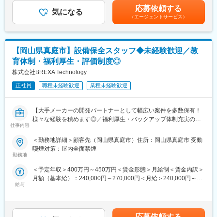
給 賃金はあくまでも目安の金額であり、選考を通じて上下する
勤務地は岡山県総社市で、通勤に便利な立地です。残業は月20時
応募依頼する
気になる
可能性があります。月給(月額)は固定手当を含めた表記です。
間以内で、プライベートも充実させることができます。一般工具
（エージェントサービス）
を使用し、電気の知識がある方はさらに活躍の幅が広がります。
自動車がなくても通勤可能です。出張はありませんので、安定し
た勤務が可能です。
【岡山県真庭市】設備保全スタッフ◆未経験歓迎／教
■職場環境・魅力：
育体制・福利厚生・評価制度◎
・別途、賞与年2回、時間外手当（1分単位）、各種手当（家族、
株式会社BREXA Technology
赴任等）が支給
・スキル・経験年数・年齢等も考慮し、話し合いの上で決定
正社員
職種未経験歓迎
業種未経験歓迎
・充実の福利厚生
交通費支給あり、資格取得支援・手当あり、寮・社宅・住宅手当
【大手メーカーの開発パートナーとして幅広い案件を多数保有！
あり、U・Iターン支援ありなど
様々な経験を積めます◎／福利厚生・バックアップ体制充実の中
仕事内容
でキャリアアップが可能／アウトソーシンググループで安定性抜
■充実した教育制度／入社後のフォロー体制充実：
群】
◇人事育成制度…等級制度の定義と連動したカリキュラム体型の
＜勤務地詳細＞顧客先（岡山県真庭市）住所：岡山県真庭市 受動
導入。
喫煙対策：屋内全面禁煙
■仕事内容：
◇キャリアサポート制度…定期的にカジュアル形式な面談を行う
勤務地
生産設備の保全業務を担当していただきます。
ことでストレスレベルを把握するとともに必要に応じて関連部署
＜予定年収＞400万円～450万円＜賃金形態＞月給制＜賃金内訳＞
と連携し環境を改善。
月額（基本給）：240,000円～270,000円＜月給＞240,000円～
■業務内容：
◇人事考課制度…目標達成を適性に処遇へ反映されることを有能
給与
270,000円＜昇給有無＞有＜残業手当＞有＜給与補足＞※スキル経
具体的には、設備の点検、修理、メンテナンスを行い、生産ライ
感を高め、自立できる人財を育成できる制度。
験年数を考慮し話し合いの上、優遇します。■昇給：年1回（4
ンの安定稼働をサポートします。未経験の方でも、先輩社員が丁
月）■賞与：年2回（7月・12月）■深夜残業手当：1分単位で支
寧に指導しますので安心してご応募ください。使用ツールは
給 賃金はあくまでも目安の金額であり、選考を通じて上下する
Word、Excel、PowerPointです。
応募依頼する