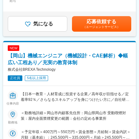
給与
335,000円＜昇給有無＞有＜残業手当＞有＜給与補足＞※年齢、経
持ちの経験・スキルや希望分野に応じて業務をお任せします。
験、能力など考慮の上決定します。※上記年収は「残業20時間/月
変更の範囲：会社の定める職務内容
の場合」「賞与」を計算した想定です。■昇給：年1回（4月）賃
■具体的には：
金はあくまでも目安の金額であり、選考を通じて上下する可能性
下記のいずれかをスキルに応じてご担当いただきます。
応募依頼する
気になる
があります。月給(月額)は固定手当を含めた表記です。
◇開発製品：自動車製品、生産設備、半導体装置など他多数
（エージェントサービス）
・電気制御設計業務（PLC・ラダー設計）
・各種回路（アナログ・デジタル）設計
・LSI回路、FPGA、IGBT設計業務
NEW
・各種評価業務
・実験・評価業務
【岡山】機械エンジニア（機械設計・CAE解析）◆幅
※業務の詳細は面談時にご説明いたしますので、お気軽にご応募く
広い工程あり／充実の教育体制
ださい。
株式会社BREXA Technology
■充実の教育体制・キャリアパス：
正社員
5名以上採用
◎難易度の高い業務や、マネジメントの立場に立っていただくな
ど、長期的に就業いただく中で希望に沿ったキャリア選択が可能
です。
【日本一教育・人材育成に投資する企業／高年収が目指せる／定
◎キャリアカウンセラーが自社社員として常駐し、5年後、10年
着率92％／さらなるスキルアップを身につけたい方に／自社研修
仕事内容
後を見越した将来的なキャリア形成を行っています。
制度充実／転居費用負担あり】
◎社員教育・投資は最優先として考えており、毎年教育予算など
＜勤務地詳細＞岡山市内顧客先住所：岡山県岡山市 受動喫煙対
の確保も行っています。
■仕事内容：
策：屋内全面禁煙変更の範囲：会社の定める事業所
◎また、英語研修など世界で通用する人材ではなく、活躍する人
今回は、大手優良企業への幅広い製品開発の技術提供を行ってい
勤務地
材を育成しています。（各種勉強会も毎回80％以上の社員が参
く上で、機械系エンジニア職（機械設計・CAE解析）を多数募集
＜予定年収＞400万円～550万円＜賃金形態＞月給制＜賃金内訳＞
加）
します。設計業務や解析評価など幅広い工程でプロジェクトがご
月額（基本給）：245,500円～335,000円＜月給＞245,500円～
ざいますので、技術者のお持ちの経験・スキルや希望分野に応じ