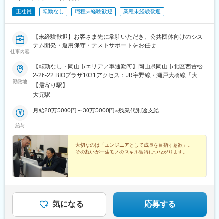
正社員
転勤なし
職種未経験歓迎
業種未経験歓迎
【未経験歓迎】お客さま先に常駐いただき、公共団体向けのシス
テム開発・運用保守・テストサポートをお任せ
仕事内容
【転勤なし・岡山市エリア／車通勤可】岡山県岡山市北区西古松
2-26-22 BIOプラザ1031アクセス：JR宇野線・瀬戸大橋線「大元
勤務地
駅」より徒歩8分※SESとして、岡山県内のお客さま先で業務があ
【最寄り駅】
ります。※受動喫煙対策あり
大元駅
月給20万5000円～30万5000円※残業代別途支給
給与
大切なのは「エンジニアとして成長を目指す意欲」。
その想いが一生モノのスキル習得につながります。
気になる
応募する