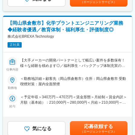
◇勤務地は岡山県笠岡市で、車通勤が可能です。
（エージェントサービス）
◇出張はなく、残業は月20時間程度です。勤務時間は8:30～
17:30までで、ワークライフバランスを重視した働き方ができま
す。
【岡山県倉敷市】化学プラントエンジニアリング業務
◇地域に根ざした企業で、安定した環境で働けることが魅力で
す。
◆経験者優遇／教育体制・福利厚生・評価制度◎
株式会社BREXA Technology
■職場環境・魅力：
◇別途、賞与年2回、時間外手当（1分単位）、各種手当（家族、
正社員
赴任等）が支給
◇スキル・経験年数・年齢等も考慮し、話し合いの上で決定
【大手メーカーの開発パートナーとして幅広い案件を多数保有！
◇充実の福利厚生：交通費支給あり、資格取得支援・手当あり、
様々な経験を積めます◎／福利厚生・バックアップ体制充実の中
寮・社宅・住宅手当あり、U・Iターン支援ありなど
仕事内容
でキャリアアップが可能／アウトソーシンググループで安定性抜
群】
■充実した教育制度／入社後のフォロー体制充実：
＜勤務地詳細＞顧客先（岡山県倉敷市）住所：岡山県倉敷市 受動
◇人事育成制度…等級制度の定義と連動したカリキュラム体型の
喫煙対策：屋内全面禁煙
■仕事内容：
導入
勤務地
岡山県倉敷市にある化学プラントでのエンジニアリング業務を担
◇キャリアサポート制度…定期的にカジュアル形式な面談を行う
＜予定年収＞340万円～470万円＜賃金形態＞月給制＜賃金内訳＞
当します。
ことでストレスレベルを把握するとともに必要に応じて関連部署
月額（基本給）：210,000円～280,000円＜月給＞210,000円～
と連携し環境を改善
給与
280,000円＜昇給有無＞有＜残業手当＞有＜給与補足＞※スキル経
■業務内容：
◇人事考課制度…目標達成を適性に処遇へ反映されることを有能
験年数を考慮し話し合いの上、優遇します。■昇給：年1回（4
工事業者の手配・管理、設備の点検・メンテナンス、図面と現場
感を高め、自立できる人財を育成できる制度
月）■賞与：年2回（7月・12月）■深夜残業手当：1分単位で支
の確認、報告書作成などを行います。設備メンテナンスの経験を
給 賃金はあくまでも目安の金額であり、選考を通じて上下する
活かして、スムーズな工事進行をサポートしていただきます。
応募依頼する
気になる
可能性があります。月給(月額)は固定手当を含めた表記です。
勤務地は岡山県倉敷市で、車通勤が必要です。残業は月20時間程
（エージェントサービス）