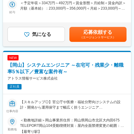
◎全社月平均残業時間：約20時間
＜予定年収＞334万円～492万円＜賃金形態＞月給制＜賃金内訳＞
ご契約先に設置された防犯センサーが異常を検知した際や、火災
◎定年：65歳（その後も契約社員として継続可能）
月額（基本給）：233,000円～356,000円＜月給＞233,000円～
信号、救急信号を受信した際に、コントロールセンターの指示で
給与
◎福利厚生：家賃補助制度、資格取得支援、家族手当あり
356,000円＜昇給有無＞有＜残業手当＞有賃金はあくまでも目安
いち早く現地に駆けつけ、安全を確保するのが主な役割です。社
の金額であり、選考を通じて上下する可能性があります。月給(月
会の安心を守り、お客様と顔を合わせるセコムの最前線の仕事で
■スキルアップ支援体制：
額)は固定手当を含めた表記です。
す。
・24時間365日好きな時間に技術系動画や勉強が可能です。
被害の拡大防止や未然の防止が目的のため危険を冒すことはござ
応募依頼する
気になる
・Zoomにて技術研修を月数回開催。プログラミングや設計など幅
いません。
（エージェントサービス）
広いトピックスを用意しています。
・スキルUPが給与UPに：アカデミー制度で取得した単位に応じ
■業務詳細
て給与UPが行われる仕組みです。
・駆け付け対処：個人宅やATM、交通事故現場へ駆けつけての一
・専門教育機関で技術取得が目指せます。
NEW
次対応。
・保守点検：センサーや電池の交換。
【岡山】システムエンジニア ～在宅可・残業少・離職
変更の範囲：会社の定める業務
・その他：緊急対処、巡回、警備強化の提案等
率5％以下／豊富な案件有～
アトラス情報サービス株式会社
■セコムで働く魅力
★評価制度※平均年収621万
正社員
資格級や年齢により毎年昇給のチャンスがあります。自身の頑張
りが給与として評価される仕組みです。
★プライベートと両立
【スキルアップ◎】官公庁や医療・福祉分野向けシステムの設
年間を通して自由な時期に取得できる柔軟な休暇制度「フレック
計・開発から運用保守まで幅広く担うエンジニア
仕事内容
ス休暇（毎年連続最長10日間と6日間の2回）」や「リフレッシュ
【創業60年以上の安定基盤◎】1964年設立で60年以上の安定基
休暇（10年ごと2週間）」を設けています。住み慣れた地域でラ
盤、離職率5％以下で長期的なキャリア形成が可能！
＜勤務地詳細＞岡山事業所住所：岡山県岡山市北区大内田675
イフスタイルに合わせた幅広い働き方と長期就業が可能です。
TELEPORT岡山104受動喫煙対策：屋内全面禁煙変更の範囲：会
★キャリアステップ
■業務概要：
勤務地
社の定める事業所
【最寄り駅】
入社後は「警備職、営業職、事務職」などでそれぞれのキャリア