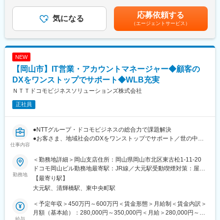
当・賞与（年2回）有賃金はあくまでも目安の金額であり、選考を
営業プロセスをリードしていきます。
通じて上下する可能性があります。月給(月額)は固定手当を含めた
応募依頼する
〇業務完遂に向け、自らが中心となり、チームメンバーや社内外
気になる
表記です。
（エージェントサービス）
のステークホルダーと連携した業務マネジメントを実施いただき
ます。
〇チーム内でキャリアが浅い方をサポートし、チームとしての業
務推進を実施いただきます。
NEW
【岡山市】IT営業・アカウントマネージャー◆顧客の
■特徴・魅力：
日本のネットワーク網を支えているNTTグループは、世の中にな
DXをワンストップでサポート◆WLB充実
くてはならないインフラを扱う重要な仕事です。常に最新の技術
ＮＴＴドコモビジネスソリューションズ株式会社
情報が豊富な環境で、サーバ、セキュリティ等の技術のプロとし
正社員
て成長することが出来ます。
在宅でのリモートワークで対応可能な業務も多く、月の残業平均
15時間程度、土日祝日休みの環境なので、ワークライフバランス
●NTTグループ・ドコモビジネスの総合力で課題解決
を意識したメリハリをつけた働き方が可能です。
●お客さま、地域社会のDXをワンストップでサポート／世の中に
仕事内容
なくてはならないインフラを扱うやりがい
■充実の研修制度：
●フルフレックス可／土日祝休／年間休日123日
技術スキルを向上させるためのIT系資格の取得サポート制度や多
＜勤務地詳細＞岡山支店住所：岡山県岡山市北区東古松1-11-20
数の研修メニューにも力を入れております。教材費、社外講義(講
ドコモ岡山ビル勤務地最寄駅：JR線／大元駅受動喫煙対策：屋内
■職務詳細：
勤務地
習)費用、受験料、登録料、更新料等、会社負担で資格取得をする
全面禁煙変更の範囲：会社の定める事業所（リモートワーク含
【最寄り駅】
〇中国岡山エリアを中心とした企業へのコンサルティング型営業
ことができます。
む）
大元駅、清輝橋駅、東中央町駅
です。
〇受注・収益の拡大に向け、既存顧客への深耕営業の展開や新規
■仕事環境
＜予定年収＞450万円～600万円＜賃金形態＞月給制＜賃金内訳＞
リード創出に取り組みます。
月曜、水曜、金曜のノー残業デーが徹底されています。またリモ
月額（基本給）：280,000円～350,000円＜月給＞280,000円～
〇主な提案商材・サービスは、モバイル通信・固定通信・クラウ
給与
ートワークを推奨しています。プライベートの時間も充実させる