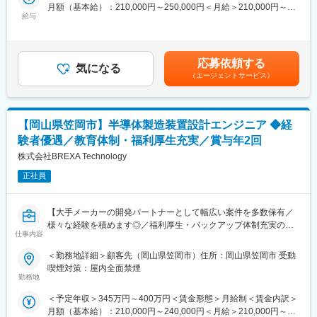
月額（基本給）：210,000円～250,000円＜月給＞210,000円～
協力会社との折衝業務、施工図および配線図の修正、設備の点
給与
250,000円＜昇給有無＞有＜残業手当＞有＜給与補足＞※スキル経
検、発注業務などを行います。
験年数を考慮し話し合いの上、優遇します。■昇給：年1回（4
月）■賞与：年2回（7月・12月）賃金はあくまでも目安の金額で
■業務の魅力：
あり、選考を通じて上下する可能性があります。月給(月額)は固定
◇勤務地は岡山県倉敷市で、出張はありません。残業時間は月平
応募依頼する
気になる
手当を含めた表記です。
均20時間程度です。使用するツールはMS Officeです。
（エージェントサービス）
◇経験を活かし、さらなるキャリアアップを目指す方に最適な職
場です。安定した環境でスキルを磨きたい方におすすめです。
【岡山県笠岡市】半導体製造装置設計エンジニア ◆経
■職場環境・魅力：
◇別途、賞与年2回、時間外手当（1分単位）、各種手当（家族、
験者優遇／教育体制・福利厚生充実／賞与年2回
赴任等）が支給
株式会社BREXA Technology
◇スキル・経験年数・年齢等も考慮し、話し合いの上で決定
◇充実の福利厚生：交通費支給あり、資格取得支援・手当あり、
正社員
寮・社宅・住宅手当あり、U・Iターン支援ありなど
【大手メーカーの開発パートナーとして幅広い案件を多数保有／
■充実した教育制度／入社後のフォロー体制充実：
様々な経験を積めます◎／福利厚生・バックアップ体制充実の中
◇人事育成制度…等級制度の定義と連動したカリキュラム体型の
仕事内容
でキャリアアップが可能／アウトソーシンググループで安定性抜
導入
群】
◇キャリアサポート制度…定期的にカジュアル形式な面談を行う
＜勤務地詳細＞顧客先（岡山県笠岡市）住所：岡山県笠岡市 受動
ことでストレスレベルを把握するとともに必要に応じて関連部署
喫煙対策：屋内全面禁煙
■業務内容：
と連携し環境を改善
勤務地
半導体製造装置の設計業務を担当していただきます。
◇人事考課制度…目標達成を適性に処遇へ反映されることを有能
＜予定年収＞345万円～400万円＜賃金形態＞月給制＜賃金内訳＞
感を高め、自立できる人財を育成できる制度
月額（基本給）：210,000円～240,000円＜月給＞210,000円～
■業務の魅力：