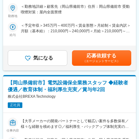
群】
■同社の特徴：
＜勤務地詳細＞顧客先（岡山県備前市）住所：岡山県備前市 受動
2007年に設立したソフトハウス。2019年にTOKAIグループに仲間
喫煙対策：屋内全面禁煙
■業務内容：
勤務地
入りしました。品質と適正価格が評価され、コンピュータソフト
電気設備の機器仕様やレイアウトの検討、設計業務を担当してい
ウェアの開発、システム保守・管理を中心に、Webサイトの作
＜予定年収＞345万円～400万円＜賃金形態＞月給制＜賃金内訳＞
ただきます。
成、管理、コンサルティングなど、トータルにIT事業を展開して
月額（基本給）：210,000円～240,000円＜月給＞210,000円～
おります。設立以来、様々な実績とクライアントからの信頼を積
給与
240,000円＜昇給有無＞有＜残業手当＞有＜給与補足＞※スキル経
■業務の魅力：
み重ね、より効率的なシステム構築を目指しています。「社員の
験年数を考慮し話し合いの上、優遇します。■昇給：年1回（4
◇Ms Officeを使用して設計資料の作成やデータ整理を行い、プロ
個性と可能性を尊重し、社員と会社がともに成長する」ことを企
月）■賞与：年2回（7月・12月）賃金はあくまでも目安の金額で
ジェクトの進行をサポートします。経験を活かして、即戦力とし
業理念の一つとし、社員のアイデアを大切にしている当社。意
あり、選考を通じて上下する可能性があります。月給(月額)は固定
て活躍できるポジションです。
応募依頼する
見・提案をどんどん取り入れていく風通しのいい職場が魅力の一
気になる
手当を含めた表記です。
◇岡山県備前市にある当社事業所での勤務となります。自動車通
（エージェントサービス）
つです。今後もともに成長できる環境を目指し、社会のニーズに
勤が可能で、残業は月平均20時間程度。ワークライフバランスを
幅広く応えるため、積極的に挑戦し続けていきます。
大切にしながら働けます。スキルアップやキャリアアップを目指
せる環境です。
変更の範囲：会社の定める業務
【岡山県備前市】電気設備保全業務スタッフ ◆経験者
■職場環境・魅力：
優遇／教育体制・福利厚生充実／賞与年2回
◇別途、賞与年2回、時間外手当（1分単位）、各種手当（家族、
株式会社BREXA Technology
赴任等）が支給
◇スキル・経験年数・年齢等も考慮し、話し合いの上で決定
正社員
◇充実の福利厚生：交通費支給あり、資格取得支援・手当あり、
寮・社宅・住宅手当あり、U・Iターン支援ありなど
【大手メーカーの開発パートナーとして幅広い案件を多数保有／
様々な経験を積めます◎／福利厚生・バックアップ体制充実の中
■充実した教育制度／入社後のフォロー体制充実：
仕事内容
でキャリアアップが可能／アウトソーシンググループで安定性抜
◇人事育成制度…等級制度の定義と連動したカリキュラム体型の
群】
導入