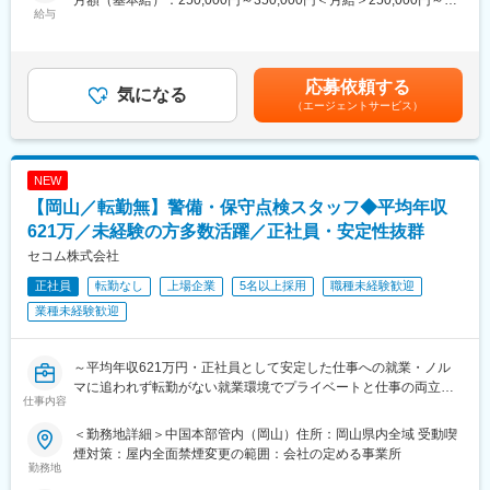
材を育成しています。（各種勉強会も毎回80％以上の社員が参
ご入社後に担当いただく想定配属先の業務は、石油化学・製油・
給与
350,000円＜昇給有無＞有＜残業手当＞有＜給与補足＞※経験、能
加）
化学工場等の各種プラントにおける、保全業務の施工管理業務で
力、スキル等を考慮し、弊社規定により決定します。■普通残業／
す。
深夜残業手当：1分単位で支給■賞与：年2回（7月・12月）■昇
■当社の魅力：
具体的には以下の業務をお任せします。
給：年1回（4月）賃金はあくまでも目安の金額であり、選考を通
◇クライアント先への移籍ができる移籍制度や、取引先大手メー
・日常保全（点検、修繕）対応
応募依頼する
気になる
じて上下する可能性があります。月給(月額)は固定手当を含めた表
カーからのヘッドハンティングなど、実績は多数です。
・定期修理工事の計画、実施、安全管理
（エージェントサービス）
記です。
◇売上規模590億／22,000名規模のグループ会社と、規模の大き
・改造／新設工事の施工計画立案、工程／品質／安全／コスト管
さが魅力。
理
◇自動車などの輸送機器分野、IT関連や医薬品、環境・エコ関連
・協力会社への指示、調整、監督業務
など、幅広い分野の技術と優秀な人材を得ながら成長を継続して
NEW
・作業手順書、各種管理書類の作成および報告業務
います。
・発注者や現場関係者との打合せ、報告／提案
【岡山／転勤無】警備・保守点検スタッフ◆平均年収
◇特に国内の大手自動車メーカーにおいては全ての企業と取引が
621万／未経験の方多数活躍／正社員・安定性抜群
あります。
■当社だからこそ実現できるエンジニアとしての未来がある：
セコム株式会社
＜お取引社数3,900社＞
変更の範囲：会社の定める業務
同業他社と比較をしても圧倒的なお取引社数を誇る当社。
正社員
転勤なし
上場企業
5名以上採用
職種未経験歓迎
当社独占のプロジェクトも多数あり、当社だからこそ挑戦できる
業種未経験歓迎
仕事があります。
＜FA制度＞
エンジニアの方を対象に社内でのキャリアチェンジを支援する制
～平均年収621万円・正社員として安定した仕事への就業・ノル
度です。
マに追われず転勤がない就業環境でプライベートと仕事の両立が
転職をする必要なく、社内での新しいキャリアを形成し、貴方の
仕事内容
できる環境～
エンジニアとしての可能性を広げる事が可能です。
＜勤務地詳細＞中国本部管内（岡山）住所：岡山県内全域 受動喫
■業務概要
煙対策：屋内全面禁煙変更の範囲：会社の定める事業所
■働く環境：
機械警備サービスに携わるスタッフを「ビートエンジニア
勤務地
◎年間休日：123日
（BE）」と呼んでいます。