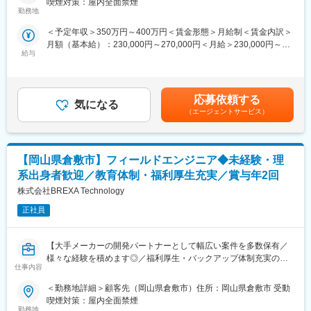
喫煙対策：屋内全面禁煙
■業務内容：
導入
勤務地
自動車部品製造における生産技術業務を担当していただきます。
◇キャリアサポート制度…定期的にカジュアル形式な面談を行う
＜予定年収＞350万円～400万円＜賃金形態＞月給制＜賃金内訳＞
治具の検討、設計、組み立て、生産ラインの立ち上げや他部署と
ことでストレスレベルを把握するとともに必要に応じて関連部署
月額（基本給）：230,000円～270,000円＜月給＞230,000円～
の折衝業務を行います。設計経験や生産技術経験がある方優遇致
と連携し環境を改善
給与
270,000円＜昇給有無＞有＜残業手当＞有＜給与補足＞※スキル経
します。
◇人事考課制度…目標達成を適性に処遇へ反映されることを有能
験年数を考慮し話し合いの上、優遇します。■昇給：年1回（4
感を高め、自立できる人財を育成できる制度
月）■賞与：年2回（7月・12月）賃金はあくまでも目安の金額で
■業務の魅力：
あり、選考を通じて上下する可能性があります。月給(月額)は固定
◇勤務地は岡山県総社市富原です。休憩時間も充実しており、働
応募依頼する
気になる
手当を含めた表記です。
きやすい環境が整っています。
（エージェントサービス）
◇使用ツールはAutoCADとOfficeです。CAD経験が必須で、設計
経験や生産技術経験がある方を歓迎します。自動車通勤も可能で
す。
【岡山県倉敷市】フィールドエンジニア◆未経験・理
■職場環境・魅力：
系出身者歓迎／教育体制・福利厚生充実／賞与年2回
◇別途、賞与年2回、時間外手当（1分単位）、各種手当（家族、
株式会社BREXA Technology
赴任等）が支給
◇スキル・経験年数・年齢等も考慮し、話し合いの上で決定
正社員
◇充実の福利厚生：交通費支給あり、資格取得支援・手当あり、
寮・社宅・住宅手当あり、U・Iターン支援ありなど
【大手メーカーの開発パートナーとして幅広い案件を多数保有／
様々な経験を積めます◎／福利厚生・バックアップ体制充実の中
■充実した教育制度／入社後のフォロー体制充実：
仕事内容
でキャリアアップが可能／アウトソーシンググループで安定性抜
◇人事育成制度…等級制度の定義と連動したカリキュラム体型の
群】
導入
＜勤務地詳細＞顧客先（岡山県倉敷市）住所：岡山県倉敷市 受動
◇キャリアサポート制度…定期的にカジュアル形式な面談を行う
喫煙対策：屋内全面禁煙
■業務内容：
ことでストレスレベルを把握するとともに必要に応じて関連部署
勤務地