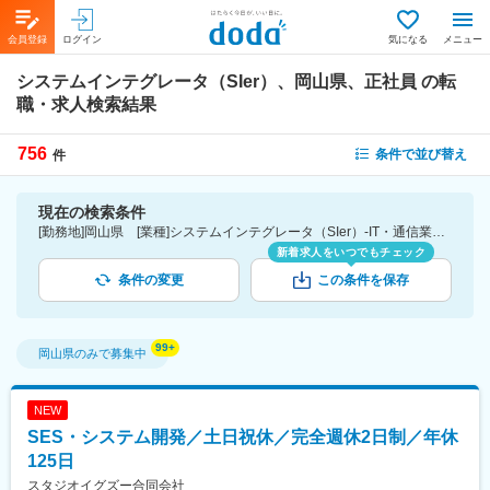
会員登録
ログイン
気になる
メニュー
システムインテグレータ（SIer）、岡山県、正社員
の転
職・求人検索結果
756
条件で並び替え
件
現在の検索条件
[勤務地]岡山県 [業種]システムインテグレータ（SIer）-IT・通信業界 [雇用形態]正社員
新着求人をいつでもチェック
条件の変更
この条件を保存
岡山県
のみで募集中
NEW
SES・システム開発／土日祝休／完全週休2日制／年休
125日
スタジオイグズー合同会社