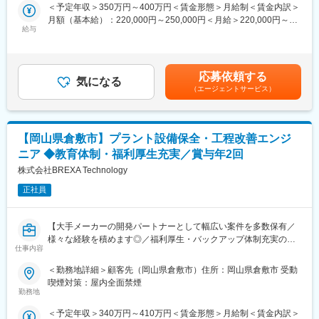
＜予定年収＞350万円～400万円＜賃金形態＞月給制＜賃金内訳＞
ナンス、各種レポート作成などを担当していただきます。
ことでストレスレベルを把握するとともに必要に応じて関連部署
月額（基本給）：220,000円～250,000円＜月給＞220,000円～
と連携し環境を改善
給与
250,000円＜昇給有無＞有＜残業手当＞有＜給与補足＞※スキル経
■業務の魅力：
◇人事考課制度…目標達成を適性に処遇へ反映されることを有能
験年数を考慮し話し合いの上、優遇します。■昇給：年1回（4
◇未経験の方でも安心して働けるよう、丁寧な研修制度を用意し
感を高め、自立できる人財を育成できる制度
月）■賞与：年2回（7月・12月）賃金はあくまでも目安の金額で
ています。一般工具を使用しての作業が中心です。
あり、選考を通じて上下する可能性があります。月給(月額)は固定
◇勤務地は岡山県倉敷市で、3交代制の勤務となります（9:00-
応募依頼する
気になる
手当を含めた表記です。
17:00、17:00-25:00、25:00-9:00）。夜勤勤務が発生します。
（エージェントサービス）
◇出張はありません。安定した職場環境で、未経験からキャリア
をスタートさせるチャンスです
【岡山県倉敷市】プラント設備保全・工程改善エンジ
■職場環境・魅力：
◇別途、賞与年2回、時間外手当（1分単位）、各種手当（家族、
ニア ◆教育体制・福利厚生充実／賞与年2回
赴任等）が支給
株式会社BREXA Technology
◇スキル・経験年数・年齢等も考慮し、話し合いの上で決定
◇充実の福利厚生：交通費支給あり、資格取得支援・手当あり、
正社員
寮・社宅・住宅手当あり、U・Iターン支援ありなど
【大手メーカーの開発パートナーとして幅広い案件を多数保有／
■充実した教育制度／入社後のフォロー体制充実：
様々な経験を積めます◎／福利厚生・バックアップ体制充実の中
◇人事育成制度…等級制度の定義と連動したカリキュラム体型の
仕事内容
でキャリアアップが可能／アウトソーシンググループで安定性抜
導入
群】
◇キャリアサポート制度…定期的にカジュアル形式な面談を行う
＜勤務地詳細＞顧客先（岡山県倉敷市）住所：岡山県倉敷市 受動
ことでストレスレベルを把握するとともに必要に応じて関連部署
喫煙対策：屋内全面禁煙
■業務内容：
と連携し環境を改善
勤務地
プラント設備の保全および工程改善業務を担当していただきま
◇人事考課制度…目標達成を適性に処遇へ反映されることを有能
＜予定年収＞340万円～410万円＜賃金形態＞月給制＜賃金内訳＞
す。プラント設備の工事計画の検討（増設のため）、工程管理、
感を高め、自立できる人財を育成できる制度