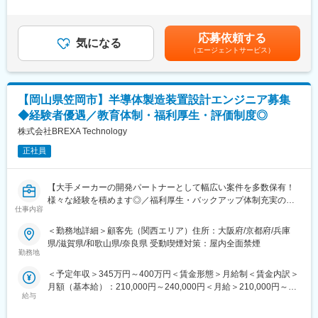
験年数を考慮し話し合いの上、優遇します。■昇給：年1回（4
月）■賞与：年2回（7月・12月）■深夜残業手当：1分単位で支
■ポジションについて：
給 賃金はあくまでも目安の金額であり、選考を通じて上下する
勤務地は自然豊かな岡山県高梁市で、落ち着いた環境で働けま
応募依頼する
気になる
可能性があります。月給(月額)は固定手当を含めた表記です。
す。出張があるため、様々な場所での業務経験を積むことができ
（エージェントサービス）
ます。残業は月20時間程度で、ワークライフバランスを保ちなが
ら働けます。電子回路言語の知識がある方はさらに活躍の場が広
がります。SolidWorksを使用した設計業務に自信がある方、ぜひ
【岡山県笠岡市】半導体製造装置設計エンジニア募集
ご応募ください。
◆経験者優遇／教育体制・福利厚生・評価制度◎
■職場環境・魅力：
株式会社BREXA Technology
・別途、賞与年2回、時間外手当（1分単位）、各種手当（家族、
赴任等）が支給
正社員
・スキル・経験年数・年齢等も考慮し、話し合いの上で決定
・充実の福利厚生
【大手メーカーの開発パートナーとして幅広い案件を多数保有！
交通費支給あり、資格取得支援・手当あり、寮・社宅・住宅手当
様々な経験を積めます◎／福利厚生・バックアップ体制充実の中
あり、U・Iターン支援ありなど
仕事内容
でキャリアアップが可能／アウトソーシンググループで安定性抜
群】
■充実した教育制度／入社後のフォロー体制充実：
＜勤務地詳細＞顧客先（関西エリア）住所：大阪府/京都府/兵庫
◇人事育成制度…等級制度の定義と連動したカリキュラム体型の
県/滋賀県/和歌山県/奈良県 受動喫煙対策：屋内全面禁煙
■仕事内容：
導入。
勤務地
半導体製造装置の設計業務を担当していただきます。
◇キャリアサポート制度…定期的にカジュアル形式な面談を行う
＜予定年収＞345万円～400万円＜賃金形態＞月給制＜賃金内訳＞
ことでストレスレベルを把握するとともに必要に応じて関連部署
月額（基本給）：210,000円～240,000円＜月給＞210,000円～
■ポジションについて：
と連携し環境を改善。
給与
240,000円＜昇給有無＞有＜残業手当＞有＜給与補足＞※スキル経
3DCADを使用して装置の設計を行い、製品の仕様に基づいた詳細
◇人事考課制度…目標達成を適性に処遇へ反映されることを有能
験年数を考慮し話し合いの上、優遇します。■昇給：年1回（4
設計を行います。装置設計の経験を活かし、効率的かつ高品質な
感を高め、自立できる人財を育成できる制度。