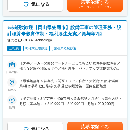
進捗管理、設計図の作成、積算業務などを行います。Excel、
応募依頼する
気になる
可能性があります。月給(月額)は固定手当を含めた表記です。
Word、PowerPointを使用して業務を進めます。未経験の方でも丁
（エージェントサービス）
寧に指導しますので安心してご応募ください。
勤務時間は8:30から17:30までで、ワークライフバランスを重視し
た働き方が可能です。若手の方々が活躍できる職場環境が整って
※未経験歓迎【岡山県笠岡市】設備工事の管理業務・設
います。
計積算◆教育体制・福利厚生充実／賞与年2回
■職場環境・魅力：
株式会社BREXA Technology
・別途、賞与年2回、時間外手当（1分単位）、各種手当（家族、
赴任等）が支給
正社員
職種未経験歓迎
業種未経験歓迎
・スキル・経験年数・年齢等も考慮し、話し合いの上で決定
・充実の福利厚生
【大手メーカーの開発パートナーとして幅広い案件を多数保有／
交通費支給あり、資格取得支援・手当あり、寮・社宅・住宅手当
様々な経験を積めます◎／福利厚生・バックアップ体制充実の中
あり、U・Iターン支援ありなど
仕事内容
でキャリアアップが可能／アウトソーシンググループで安定性抜
群】
■充実した教育制度／入社後のフォロー体制充実：
＜勤務地詳細＞顧客先（関西エリア）住所：大阪府/京都府/兵庫
◇人事育成制度…等級制度の定義と連動したカリキュラム体型の
県/滋賀県/和歌山県/奈良県 受動喫煙対策：屋内全面禁煙
■業務内容：
導入。
勤務地
屋内電気・情報通信、空調給排水などの各種設備工事の管理業
◇キャリアサポート制度…定期的にカジュアル形式な面談を行う
＜予定年収＞345万円～400万円＜賃金形態＞月給制＜賃金内訳＞
務・設計積算を担当していただきます。
ことでストレスレベルを把握するとともに必要に応じて関連部署
月額（基本給）：210,000円～240,000円＜月給＞210,000円～
と連携し環境を改善。
給与
240,000円＜昇給有無＞有＜残業手当＞有＜給与補足＞※スキル経
■業務の魅力：
◇人事考課制度…目標達成を適性に処遇へ反映されることを有能
験年数を考慮し話し合いの上、優遇します。■昇給：年1回（4
◇Excel、Word、PowerPointを使用して、工事の計画から実施ま
感を高め、自立できる人財を育成できる制度。
月）■賞与：年2回（7月・12月）賃金はあくまでも目安の金額で
でをサポートします。未経験でも丁寧に指導しますので安心して
あり、選考を通じて上下する可能性があります。月給(月額)は固定
ご応募ください。
応募依頼する
気になる
手当を含めた表記です。