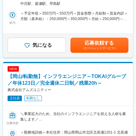
官公庁の基幹システムや保健・福祉・介護・医療分野のソリュー
中庄駅、庭瀬駅、早島駅
を歩むことが可能です。
ションを提供するITベンダーで、一括請負の受託案件の開発、ま
※社員の声：
たは客先での設計・開発から運用保守までの工程をお任せしま
＜予定年収＞350万円～550万円＜賃金形態＞月給制＜賃金内訳＞
https://www.secom.co.jp/recruit/01/style/interview01.html
す。こちらの案件では、金融系システムの開発を中心としてお任
月額（基本給）：250,000円～350,000円＜月給＞250,000円～
せいたします。
給与
350,000円＜昇給有無＞有＜残業手当＞有＜給与補足＞■賞与：年
■研修制度
2回賃金はあくまでも目安の金額であり、選考を通じて上下する可
座学も含めた研修とOJT期間（約３か月）を用意、その後も入社6
■業務詳細：
能性があります。月給(月額)は固定手当を含めた表記です。
か月で基礎研修、1年半で中堅研修、3～5年で管理職研修等手厚
・担当職務…詳細設計やプログラミング、テストから開始し、将
応募依頼する
く研修をご用意しています。
来的には上流工程も含めプロジェクトをお任せします。
気になる
・入社後研修詳細
（エージェントサービス）
・使用言語：Java、PL／SQL／DB：ORACLE、MySQL／開発環
期間：4泊5日
境：LinuX、WindowsOS
場所：当社の研修施設セコムHDセンター
ビジネスマナーといった社会人の基礎から、「警備業法」で定め
■魅力：
NEW
られた教育、基本動作や救急法等、それぞれの業務に必要な知識
1964年設立で60年以上の歴史ある企業です。大手メーカーや自治
【岡山/転勤無】インフラエンジニア～TOKAIグループ
や技能を学び、セキュリティのプロフェッショナルとしての基本
体とのパイプが強く、本人のやる気次第で上流工程にも挑戦でき
を身に付けられます。
る環境です。
／年休123日／完全週休二日制／残業20h～
株式会社アムズユニティー
■働き方
■就業環境：
勤務例：
正社員
転勤なし
・上司ともコミュニケーションがとりやすく、和気あいあいとし
月：日勤、火：日勤、水：日勤、木：休、金：夜勤、土：夜勤明
た雰囲気です。離職率5％以下と新卒、中途ともに長く活躍してい
け休み、日：休
ます。
＼事業拡大のため、当社のインフラエンジニアを担える人材を募
週平均労働時間39時間と働きやすい環境です。
・仕事を覚えるまでは出社することも多いですが、フルリモート
集します／
※原則夜勤は連続2日まで
のプロジェクトもあり、在宅勤務が可能な環境です。
仕事内容
・残業は月20時間程度で、管理者を中心に働き方改革に取り組ん
■仕事内容：
変更の範囲：会社の定める業務
でいます。
＜勤務地詳細＞本社住所：岡山県岡山市北区北長瀬1201-1 北長瀬
インフラエンジニアとして、ネットワークの構築、クラウドに関