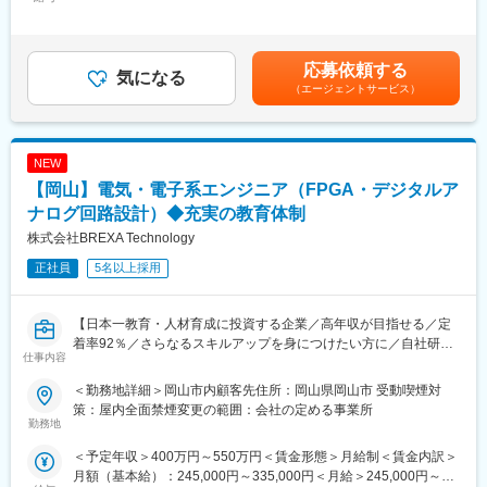
350,000円＜昇給有無＞有＜残業手当＞有＜給与補足＞※経験・能
ド・セキュリティ・IOT・NW・DX等です。
ことができ、メリハリをつけて働ける環境です。
力・資格等を考慮の上、決定いたします※上記に加え、時間外手
〇アカウントマネージャーとして提案・受注・契約・アフター等
当・賞与（年2回）有賃金はあくまでも目安の金額であり、選考を
営業プロセスをリードしていきます。
■当社について
通じて上下する可能性があります。月給(月額)は固定手当を含めた
応募依頼する
気になる
NTTドコモビジネスグループの革新的な技術や、モバイル、クラ
表記です。
（エージェントサービス）
■特徴・魅力：
ウド、セキュリティ、IoT、AIなど先進ソリューションを組み合わ
日本のネットワーク網を支えているNTTグループは、世の中にな
せて、お客さまや地域社会のDXを支援し、課題解決を実現してい
くてはならないインフラを扱う重要な仕事です。
きます。お客さまに寄り添うDX支援をコンサルティングから導入
常に最新の技術情報が豊富な環境で、サーバ、セキュリティ等の
後のサポートまで一貫して担っており、ワンストップで顧客への
NEW
技術のプロとして成長することが出来ます。
価値提供が可能です。
【岡山】電気・電子系エンジニア（FPGA・デジタルア
月の残業平均15時間程度、土日祝日休みの環境なので、ワークラ
イフバランスを意識したメリハリをつけた働き方が可能です。
ナログ回路設計）◆充実の教育体制
変更の範囲：会社の定める業務
株式会社BREXA Technology
■充実の研修制度：
正社員
5名以上採用
技術スキルを向上させるためのIT系資格の取得サポート制度や多
数の研修メニューにも力を入れております。
教材費、社外講義(講習)費用、受験料、登録料、更新料等、会社負
【日本一教育・人材育成に投資する企業／高年収が目指せる／定
担で資格取得をすることができます。
着率92％／さらなるスキルアップを身につけたい方に／自社研修
仕事内容
制度充実／転居費用負担あり】
■当社について
NTTドコモビジネスグループの革新的な技術や、モバイル、クラ
＜勤務地詳細＞岡山市内顧客先住所：岡山県岡山市 受動喫煙対
■仕事内容：
ウド、セキュリティ、IoT、AIなど先進ソリューションを組み合わ
策：屋内全面禁煙変更の範囲：会社の定める事業所
今回は、大手優良企業への幅広い製品開発の技術提供を行ってい
勤務地
せて、お客さまや地域社会のDXを支援し、課題解決を実現してい
く上で電気・電子系エンジニア職（電気設計・各種回路設計・評
きます。お客さまに寄り添うDX支援をコンサルティングから導入
＜予定年収＞400万円～550万円＜賃金形態＞月給制＜賃金内訳＞
価解析・電気設備）を募集します。設計業務や解析評価、電気設
後のサポートまで一貫して担っており、ワンストップで顧客への
月額（基本給）：245,000円～335,000円＜月給＞245,000円～
備など幅広い工程でプロジェクトがございますので、技術者のお
価値提供が可能です。