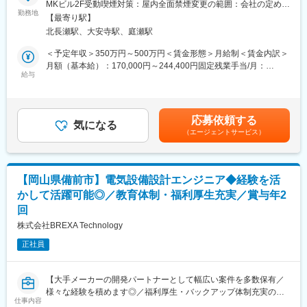
MKビル2F受動喫煙対策：屋内全面禁煙変更の範囲：会社の定める
する設計などを担当していただきます。経験が浅くても先輩社員
勤務地
■当社について：
事業所
【最寄り駅】
からの教育やスキルアップ研修等でスキルを身に着けていくこと
1962年創業の独立系のITベンダーです。官公庁の基幹システム
北長瀬駅、大安寺駅、庭瀬駅
が可能です。今お持ちのスキルから実力発揮できる仕事から進め
や、「保健・福祉・介護・医療」分野で情報システムの開発・普
ていただき、担当プロジェクトも相談の上で選定します。具体的
及を進め、ソリューションサービスを提供しています。一般企業
＜予定年収＞350万円～500万円＜賃金形態＞月給制＜賃金内訳＞
には下記のようなことを担当していただきます。
のお客様に対しても、販売物流や財務会計システム、金融系シス
月額（基本給）：170,000円～244,400円固定残業手当/月：
・クラウド（Azule）の設計・構築
給与
テムなどで数多くの実績があります。お客様と直接リレーション
39,120円～56,250円（固定残業時間30時間0分/月）超過した時間
・Webシステムにおけるインフラ設計
を築き、設計・開発・運用という一連の流れを当社で完結させて
外労働の残業手当は追加支給＜月給＞209,120円～300,650円（一
・ネットワークの設計構築、運用保守
おり、上流～下流まで携われることがお客様から満足を得てお
律手当を含む）＜昇給有無＞有＜残業手当＞有＜給与補足＞■賞
●エリア
り、社員もやりがいをもって働けます。
与：年2回（3~4か月分）■昇給：年１回（4月）■スキルに応じて
応募依頼する
岡山県内をメインとして活動予定です。
気になる
初年度年収が変わります。４０代→４００～４５０万円■昇給率
（エージェントサービス）
※担当は相談の上決定します。
変更の範囲：会社の定める業務
１．６％～２％（前年度実績）記載金額は選考を通じて上下する
●常駐先
可能性があります。月給(月額)は固定手当を含みます。
ＴＯＫＡＩグループ、大手の教育関連企業など
●組織
【岡山県備前市】電気設備設計エンジニア◆経験を活
システムエンジニア、インフラエンジニアスタッフが18名在籍し
かして活躍可能◎／教育体制・福利厚生充実／賞与年2
ています。
回
■案件に関して：
株式会社BREXA Technology
お客様先の案件の場合は、大手教育関連企業や大手造船企業の物
正社員
流システム、大手鉄鋼メーカーなど、岡山・倉敷をメインに担当
していただきます。TOKAIグループからも安定して案件を頂けま
すので、安定した実績を上げ続けております。場合によっては社
【大手メーカーの開発パートナーとして幅広い案件を多数保有／
内のインフラエンジニアとして就業いただく可能性がございま
様々な経験を積めます◎／福利厚生・バックアップ体制充実の中
す。入社いただく際にご相談の上、決定させていただきます。
仕事内容
でキャリアアップが可能／アウトソーシンググループで安定性抜