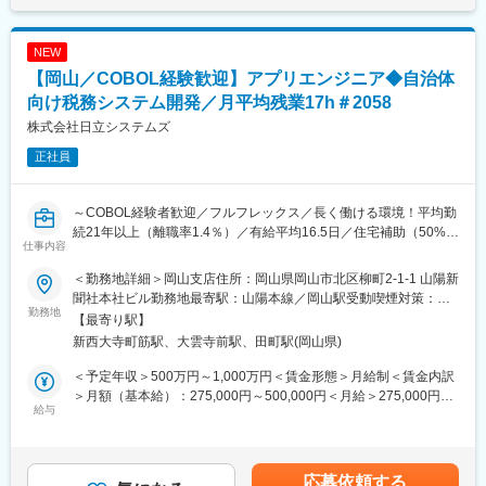
NEW
【岡山／COBOL経験歓迎】アプリエンジニア◆自治体
向け税務システム開発／月平均残業17h＃2058
株式会社日立システムズ
正社員
～COBOL経験者歓迎／フルフレックス／長く働ける環境！平均勤
続21年以上（離職率1.4％）／有給平均16.5日／住宅補助（50%会
仕事内容
社負担/上限有）・家族手当／女性社員の役職者率（41.5％）／日
立グループ最大SIer～
＜勤務地詳細＞岡山支店住所：岡山県岡山市北区柳町2-1-1 山陽新
聞社本社ビル勤務地最寄駅：山陽本線／岡山駅受動喫煙対策：屋
【公共サービスを支える仕事】自治体・外郭団体向けに、税務シ
勤務地
内全面禁煙変更の範囲：会社の定める事業所
【最寄り駅】
ステムの維持・保守から法改正対応、開発まで幅広く担当しま
新西大寺町筋駅、大雲寺前駅、田町駅(岡山県)
す。
【プライム案件中心】エンドユーザーである自治体と近い立場で
＜予定年収＞500万円～1,000万円＜賃金形態＞月給制＜賃金内訳
業務を遂行。要件定義・基本設計など上流工程にも携われます。
＞月額（基本給）：275,000円～500,000円＜月給＞275,000円～
【専門性が活きる環境】COBOLを中心とした基幹系システムで、
給与
500,000円＜昇給有無＞有＜残業手当＞有＜給与補足＞※給与詳細
経験を活かしながら公共ITの中核を支えられます。
は、経験・能力を考慮の上、決定します。■給与改定（昇給）：年
1回（6月）■賞与：年2回（6月・12月）■年収例：担当…500万円
■業務内容：
以上主任・技師…600万円以上管理職…1,000万円以上賃金はあく
応募依頼する
配属となる組織は、自治体や外郭団体に対するソフトウェア開