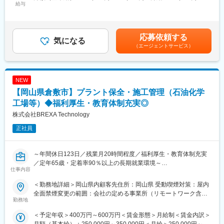
給与
335,000円＜昇給有無＞有＜残業手当＞有＜給与補足＞※年齢、経
■当社の魅力：
て業務をお任せいたします。
験、能力など考慮の上決定します。※上記年収は「残業20時間/月
◇クライアント先への移籍ができる移籍制度や、取引先大手メー
の場合」「賞与」を計算した想定です。■昇給：年1回（4月）賃
カーからのヘッドハンティングなど、実績は多数です。
■具体的には：
金はあくまでも目安の金額であり、選考を通じて上下する可能性
◇売上規模590億／22,000名規模のグループ会社と、規模の大き
下記のいずれかをスキルに応じてご担当いただきます。
応募依頼する
気になる
があります。月給(月額)は固定手当を含めた表記です。
さが魅力。
◇開発製品：自動車製品、生産設備、半導体装置など他多数
（エージェントサービス）
◇自動車などの輸送機器分野、IT関連や医薬品、環境・エコ関連
・機械設計・解析業務（CAD設計）
など、幅広い分野の技術と優秀な人材を得ながら成長を継続して
・各種評価業務
います。
・実験・評価業務
◇特に国内の大手自動車メーカーにおいては全ての企業と取引が
NEW
・実験評価業務での資料、レポート作成
あります。
※業務の詳細は面談時にご説明いたしますので、お気軽にご応募く
【岡山県倉敷市】プラント保全・施工管理（石油化学
ださい。
工場等）◆福利厚生・教育体制充実◎
変更の範囲：会社の定める業務
株式会社BREXA Technology
■使用ツール：
NX、CATIA V5、I-CAD、SolidWorks
正社員
■充実の教育体制・キャリアパス：
◎難易度の高い業務や、マネジメントの立場に立っていただくな
～年間休日123日／残業月20時間程度／福利厚生・教育体制充実
ど、長期的に就業いただく中で希望に沿ったキャリア選択が可能
／定年65歳・定着率90％以上の長期就業環境～
仕事内容
です。
◎キャリアカウンセラーが自社社員として常駐し、5年後、10年
■仕事内容：
＜勤務地詳細＞岡山県内顧客先住所：岡山県 受動喫煙対策：屋内
後を見越した将来的なキャリア形成を行っています。
石油化学・製油・化学工場等の各種プラントにおける、保全業務
全面禁煙変更の範囲：会社の定める事業所（リモートワーク含
◎社員教育・投資は最優先として考えており、毎年教育予算など
の施工管理をお任せします。
勤務地
む）
の確保も行っています。
＜予定年収＞400万円～600万円＜賃金形態＞月給制＜賃金内訳＞
◎また、英語研修など世界で通用する人材ではなく、活躍する人
■業務内容：
月額（基本給）：250,000円～350,000円＜月給＞250,000円～