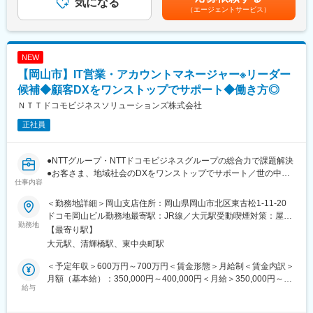
気になる
までも目安の金額であり、選考を通じて上下する可能性がありま
（エージェントサービス）
発、システムの運用保守など幅広い事業を展開しております。あ
す。月給(月額)は固定手当を含めた表記です。
なたには、税務システムの維持・保守をはじめ、開発業務をお任
せいたします。将来的には、税務システムの取り纏め役として、
社員・協力会社メンバーと連携して業務を推進して頂くことを期
NEW
待しております。
【岡山市】IT営業・アカウントマネージャー※リーダー
[具体的には…]
候補◆顧客DXをワンストップでサポート◆働き方◎
・既存システムの維持・保守、問い合わせ対応
ＮＴＴドコモビジネスソリューションズ株式会社
・法改正などに伴うシステム改修
正社員
・リプレイスに伴う開発業務（要件定義・基本設計など）
※案件の状況によっては、他システムにも携わることがあります。
●NTTグループ・NTTドコモビジネスグループの総合力で課題解決
※プライムの立場での業務となります。
●お客さま、地域社会のDXをワンストップでサポート／世の中に
仕事内容
なくてはならないインフラを扱うやりがい
変更の範囲：会社の定める業務
●フルフレックス可／土日祝休／年間休日123日
＜勤務地詳細＞岡山支店住所：岡山県岡山市北区東古松1-11-20
ドコモ岡山ビル勤務地最寄駅：JR線／大元駅受動喫煙対策：屋内
■職務詳細：
勤務地
全面禁煙変更の範囲：会社の定める事業所（リモートワーク含
【最寄り駅】
〇中国岡山エリアを中心とした企業へのコンサルティング型営業
む）
大元駅、清輝橋駅、東中央町駅
です。
〇受注・収益の拡大に向け、既存顧客への深耕営業の展開や新規
＜予定年収＞600万円～700万円＜賃金形態＞月給制＜賃金内訳＞
リード創出に取り組みます。
月額（基本給）：350,000円～400,000円＜月給＞350,000円～
〇主な提案商材・サービスは、モバイル通信・固定通信・クラウ
給与
400,000円＜昇給有無＞有＜残業手当＞有＜給与補足＞※経験・能
ド・セキュリティ・IOT・NW・DX等です。
力・資格等を考慮の上、決定いたします※上記に加え、時間外手
〇アカウントマネージャーとして提案・受注・契約・アフター等