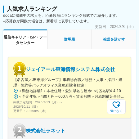
人気求人ランキング
dodaに掲載中の求人を、応募数順にランキング形式でご紹介します。
※応募数が同数の場合は、新着順に表示しています。
更新日：
2026/8/8（土）
通信キャリア・ISP・デー
群馬県
英語を活かす
タセンター
ジェイアール東海情報システム株式会社
【名古屋／JR東海グループ】事務総合職／総務・人事・採用・経
理・契約等バックオフィス業務経験者歓迎！
＜勤務地詳細1＞本社住所：愛知県名古屋市中村区名駅4-4-10 名古屋クロスコートタワー14F勤務地最寄駅：JR東海道本線／名古屋駅受動喫煙対策：屋内喫煙可能場所あり＜勤務地詳細2＞名古屋基幹システム本部住所：愛知県名古屋市東区東大曽根町46番30号 勤務地最寄駅：JR中央線／大曽根駅受動喫煙対策：敷地内喫煙可能場所あり＜勤務地詳細3＞名古屋業務システム本部住所：愛知県名古屋市東区東大曽根町46番30号 勤務地最寄駅：JR中央線／大曽根駅受動喫煙対策：敷地内喫煙可能場所あり変更の範囲：会社の定める事業所（リモートワーク含む）
＜予定年収＞480万円～600万円＜賃金形態＞月給制補足事項なし＜賃金内訳＞月額（基本給）：246,600円～330,000円＜月給＞246,600円～330,000円＜昇給有無＞有＜残業手当＞有＜給与補足＞年収例（諸手当込み）530万円(27歳／入社5年目)580万円(30歳／入社8年目)■昇給：年1回■賞与：年2回（6月、12月）※過去実績5.45ケ月分賃金はあくまでも目安の金額であり、選考を通じて上下する可能性があります。月給(月額)は固定手当を含めた表記です。
掲載予定期間：
2026/7/13（月）
〜
2026/10/11（日）
気になる
更新日：
2026/8/5（水）
株式会社ラネット