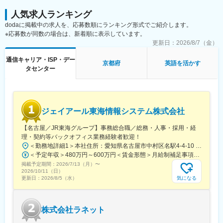
人気求人ランキング
dodaに掲載中の求人を、応募数順にランキング形式でご紹介します。
※応募数が同数の場合は、新着順に表示しています。
更新日：
2026/8/7（金）
通信キャリア・ISP・デー
京都府
英語を活かす
タセンター
ジェイアール東海情報システム株式会社
【名古屋／JR東海グループ】事務総合職／総務・人事・採用・経
理・契約等バックオフィス業務経験者歓迎！
＜勤務地詳細1＞本社住所：愛知県名古屋市中村区名駅4-4-10 名古屋クロスコートタワー14F勤務地最寄駅：JR東海道本線／名古屋駅受動喫煙対策：屋内喫煙可能場所あり＜勤務地詳細2＞名古屋基幹システム本部住所：愛知県名古屋市東区東大曽根町46番30号 勤務地最寄駅：JR中央線／大曽根駅受動喫煙対策：敷地内喫煙可能場所あり＜勤務地詳細3＞名古屋業務システム本部住所：愛知県名古屋市東区東大曽根町46番30号 勤務地最寄駅：JR中央線／大曽根駅受動喫煙対策：敷地内喫煙可能場所あり変更の範囲：会社の定める事業所（リモートワーク含む）
＜予定年収＞480万円～600万円＜賃金形態＞月給制補足事項なし＜賃金内訳＞月額（基本給）：246,600円～330,000円＜月給＞246,600円～330,000円＜昇給有無＞有＜残業手当＞有＜給与補足＞年収例（諸手当込み）530万円(27歳／入社5年目)580万円(30歳／入社8年目)■昇給：年1回■賞与：年2回（6月、12月）※過去実績5.45ケ月分賃金はあくまでも目安の金額であり、選考を通じて上下する可能性があります。月給(月額)は固定手当を含めた表記です。
掲載予定期間：
2026/7/13（月）
〜
2026/10/11（日）
気になる
更新日：
2026/8/5（水）
株式会社ラネット