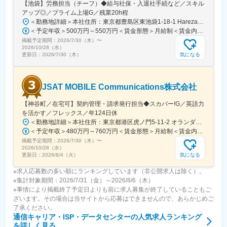
【池袋】労務担当（チーフ）◆給与社保・入退社手続など／スキル
アップ◎／プライム上場G／残業20h程
＜勤務地詳細＞本社住所：東京都豊島区東池袋1-18-1 HarezaTower15F、16F勤務地最寄駅：各線／池袋駅受動喫煙対策：屋内喫煙可能場所あり変更の範囲：会社の定める事業所（リモートワーク含む）
＜予定年収＞500万円～550万円＜賃金形態＞月給制＜賃金内訳＞月額（基本給）：295,000円～344,000円その他固定手当/月：10,000円＜月給＞305,000円～354,000円＜昇給有無＞有＜残業手当＞有＜給与補足＞■給与改定：年1回（1月） 期中に昇格がある場合は、昇格に伴う昇給あり。■賞与：年2回（7月、12月／過去実績3ヶ月）賃金はあくまでも目安の金額であり、選考を通じて上下する可能性があります。月給(月額)は固定手当を含めた表記です。
掲載予定期間：
2026/7/30（木）
〜
2026/10/28（水）
気になる
更新日：
2026/7/30（木）
JSAT MOBILE Communications株式会社
【神谷町／在宅可】契約管理・請求発行担当◆スカパー!G／英語力
を活かす／フレックス／年124日休
＜勤務地詳細＞本社住所：東京都港区虎ノ門5-11-2 オランダヒルズ森タワー19F勤務地最寄駅：日比谷線／神谷町駅受動喫煙対策：屋内全面禁煙変更の範囲：会社の定める事業所（リモートワーク含む）
＜予定年収＞480万円～760万円＜賃金形態＞月給制＜賃金内訳＞月額（基本給）：240,000円～379,000円＜月給＞240,000円～379,000円＜昇給有無＞有＜残業手当＞有＜給与補足＞※上記想定年収は、月20時間の残業及び年間月額基本給6ヶ月分の賞与を見込んだ金額です。※前職給与考慮します。また上記金額は選考を通じて前後する可能性があります。■賞与：あり（半期ごとの実績に応じて支給）賃金はあくまでも目安の金額であり、選考を通じて上下する可能性があります。月給(月額)は固定手当を含めた表記です。
掲載予定期間：
2026/7/30（木）
〜
2026/10/28（水）
気になる
更新日：
2026/8/4（火）
※求人応募数の多い順にランキングしています（非公開求人は除く）。
※集計対象期間：2026/7/31（金）～2026/8/6（木）
※事情により掲載終了予定日よりも前に求人募集が終了していることもご
ざいます。その場合は当サイトから応募はできませんので、あらかじめご
了承ください。
通信キャリア・ISP・データセンター
の人気求人ランキング
を詳しく見る