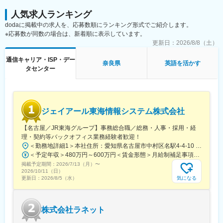
人気求人ランキング
dodaに掲載中の求人を、応募数順にランキング形式でご紹介します。
※応募数が同数の場合は、新着順に表示しています。
更新日：
2026/8/8（土）
通信キャリア・ISP・デー
奈良県
英語を活かす
タセンター
ジェイアール東海情報システム株式会社
【名古屋／JR東海グループ】事務総合職／総務・人事・採用・経
理・契約等バックオフィス業務経験者歓迎！
＜勤務地詳細1＞本社住所：愛知県名古屋市中村区名駅4-4-10 名古屋クロスコートタワー14F勤務地最寄駅：JR東海道本線／名古屋駅受動喫煙対策：屋内喫煙可能場所あり＜勤務地詳細2＞名古屋基幹システム本部住所：愛知県名古屋市東区東大曽根町46番30号 勤務地最寄駅：JR中央線／大曽根駅受動喫煙対策：敷地内喫煙可能場所あり＜勤務地詳細3＞名古屋業務システム本部住所：愛知県名古屋市東区東大曽根町46番30号 勤務地最寄駅：JR中央線／大曽根駅受動喫煙対策：敷地内喫煙可能場所あり変更の範囲：会社の定める事業所（リモートワーク含む）
＜予定年収＞480万円～600万円＜賃金形態＞月給制補足事項なし＜賃金内訳＞月額（基本給）：246,600円～330,000円＜月給＞246,600円～330,000円＜昇給有無＞有＜残業手当＞有＜給与補足＞年収例（諸手当込み）530万円(27歳／入社5年目)580万円(30歳／入社8年目)■昇給：年1回■賞与：年2回（6月、12月）※過去実績5.45ケ月分賃金はあくまでも目安の金額であり、選考を通じて上下する可能性があります。月給(月額)は固定手当を含めた表記です。
掲載予定期間：
2026/7/13（月）
〜
2026/10/11（日）
気になる
更新日：
2026/8/5（水）
株式会社ラネット