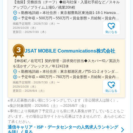
【池袋】労務担当（チーフ）◆給与社保・入退社手続など／スキル
アップ◎／プライム上場G／残業20h程
＜勤務地詳細＞本社住所：東京都豊島区東池袋1-18-1 HarezaTower15F、16F勤務地最寄駅：各線／池袋駅受動喫煙対策：屋内喫煙可能場所あり変更の範囲：会社の定める事業所（リモートワーク含む）
＜予定年収＞500万円～550万円＜賃金形態＞月給制＜賃金内訳＞月額（基本給）：295,000円～344,000円その他固定手当/月：10,000円＜月給＞305,000円～354,000円＜昇給有無＞有＜残業手当＞有＜給与補足＞■給与改定：年1回（1月） 期中に昇格がある場合は、昇格に伴う昇給あり。■賞与：年2回（7月、12月／過去実績3ヶ月）賃金はあくまでも目安の金額であり、選考を通じて上下する可能性があります。月給(月額)は固定手当を含めた表記です。
掲載予定期間：
2026/7/30（木）
〜
2026/10/28（水）
気になる
更新日：
2026/7/30（木）
JSAT MOBILE Communications株式会社
【神谷町／在宅可】契約管理・請求発行担当◆スカパー!G／英語力
を活かす／フレックス／年124日休
＜勤務地詳細＞本社住所：東京都港区虎ノ門5-11-2 オランダヒルズ森タワー19F勤務地最寄駅：日比谷線／神谷町駅受動喫煙対策：屋内全面禁煙変更の範囲：会社の定める事業所（リモートワーク含む）
＜予定年収＞480万円～760万円＜賃金形態＞月給制＜賃金内訳＞月額（基本給）：240,000円～379,000円＜月給＞240,000円～379,000円＜昇給有無＞有＜残業手当＞有＜給与補足＞※上記想定年収は、月20時間の残業及び年間月額基本給6ヶ月分の賞与を見込んだ金額です。※前職給与考慮します。また上記金額は選考を通じて前後する可能性があります。■賞与：あり（半期ごとの実績に応じて支給）賃金はあくまでも目安の金額であり、選考を通じて上下する可能性があります。月給(月額)は固定手当を含めた表記です。
掲載予定期間：
2026/7/30（木）
〜
2026/10/28（水）
気になる
更新日：
2026/8/4（火）
※求人応募数の多い順にランキングしています（非公開求人は除く）。
※集計対象期間：2026/8/1（土）～2026/8/7（金）
※事情により掲載終了予定日よりも前に求人募集が終了していることもご
ざいます。その場合は当サイトから応募はできませんので、あらかじめご
了承ください。
通信キャリア・ISP・データセンター
の人気求人ランキング
を詳しく見る