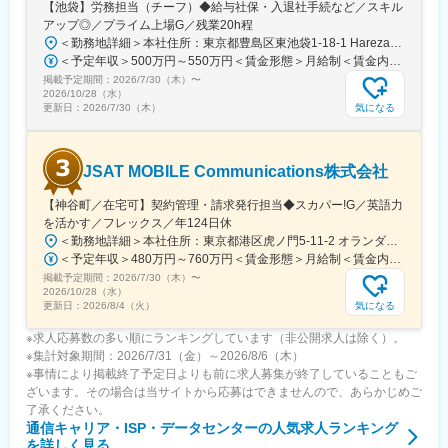
【池袋】労務担当（チーフ）◆給与社保・入退社手続など／スキル
アップ◎／プライム上場G／残業20h程
＜勤務地詳細＞本社住所：東京都豊島区東池袋1-18-1 HarezaTower15F、16F勤務地最寄駅：各線／池袋駅受動喫煙対策：屋内喫煙可能場所あり変更の範囲：会社の定める事業所（リモートワーク含む）
＜予定年収＞500万円～550万円＜賃金形態＞月給制＜賃金内訳＞月額（基本給）：295,000円～344,000円その他固定手当/月：10,000円＜月給＞305,000円～354,000円＜昇給有無＞有＜残業手当＞有＜給与補足＞■給与改定：年1回（1月） 期中に昇格がある場合は、昇格に伴う昇給あり。■賞与：年2回（7月、12月／過去実績3ヶ月）賃金はあくまでも目安の金額であり、選考を通じて上下する可能性があります。月給(月額)は固定手当を含めた表記です。
掲載予定期間：
2026/7/30（木）
〜
2026/10/28（水）
気になる
更新日：
2026/7/30（木）
JSAT MOBILE Communications株式会社
【神谷町／在宅可】契約管理・請求発行担当◆スカパー!G／英語力
を活かす／フレックス／年124日休
＜勤務地詳細＞本社住所：東京都港区虎ノ門5-11-2 オランダヒルズ森タワー19F勤務地最寄駅：日比谷線／神谷町駅受動喫煙対策：屋内全面禁煙変更の範囲：会社の定める事業所（リモートワーク含む）
＜予定年収＞480万円～760万円＜賃金形態＞月給制＜賃金内訳＞月額（基本給）：240,000円～379,000円＜月給＞240,000円～379,000円＜昇給有無＞有＜残業手当＞有＜給与補足＞※上記想定年収は、月20時間の残業及び年間月額基本給6ヶ月分の賞与を見込んだ金額です。※前職給与考慮します。また上記金額は選考を通じて前後する可能性があります。■賞与：あり（半期ごとの実績に応じて支給）賃金はあくまでも目安の金額であり、選考を通じて上下する可能性があります。月給(月額)は固定手当を含めた表記です。
掲載予定期間：
2026/7/30（木）
〜
2026/10/28（水）
気になる
更新日：
2026/8/4（火）
※求人応募数の多い順にランキングしています（非公開求人は除く）。
※集計対象期間：2026/7/31（金）～2026/8/6（木）
※事情により掲載終了予定日よりも前に求人募集が終了していることもご
ざいます。その場合は当サイトから応募はできませんので、あらかじめご
了承ください。
通信キャリア・ISP・データセンター
の人気求人ランキング
を詳しく見る