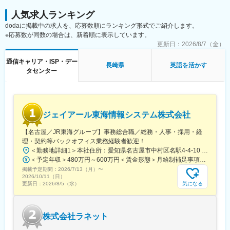
人気求人ランキング
dodaに掲載中の求人を、応募数順にランキング形式でご紹介します。
※応募数が同数の場合は、新着順に表示しています。
更新日：
2026/8/7（金）
通信キャリア・ISP・デー
長崎県
英語を活かす
タセンター
ジェイアール東海情報システム株式会社
【名古屋／JR東海グループ】事務総合職／総務・人事・採用・経
理・契約等バックオフィス業務経験者歓迎！
＜勤務地詳細1＞本社住所：愛知県名古屋市中村区名駅4-4-10 名古屋クロスコートタワー14F勤務地最寄駅：JR東海道本線／名古屋駅受動喫煙対策：屋内喫煙可能場所あり＜勤務地詳細2＞名古屋基幹システム本部住所：愛知県名古屋市東区東大曽根町46番30号 勤務地最寄駅：JR中央線／大曽根駅受動喫煙対策：敷地内喫煙可能場所あり＜勤務地詳細3＞名古屋業務システム本部住所：愛知県名古屋市東区東大曽根町46番30号 勤務地最寄駅：JR中央線／大曽根駅受動喫煙対策：敷地内喫煙可能場所あり変更の範囲：会社の定める事業所（リモートワーク含む）
＜予定年収＞480万円～600万円＜賃金形態＞月給制補足事項なし＜賃金内訳＞月額（基本給）：246,600円～330,000円＜月給＞246,600円～330,000円＜昇給有無＞有＜残業手当＞有＜給与補足＞年収例（諸手当込み）530万円(27歳／入社5年目)580万円(30歳／入社8年目)■昇給：年1回■賞与：年2回（6月、12月）※過去実績5.45ケ月分賃金はあくまでも目安の金額であり、選考を通じて上下する可能性があります。月給(月額)は固定手当を含めた表記です。
掲載予定期間：
2026/7/13（月）
〜
2026/10/11（日）
気になる
更新日：
2026/8/5（水）
株式会社ラネット