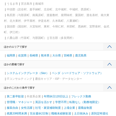
線)、立川北駅、多摩センター駅、桜木町駅、馬車道駅、向河原
うるま市
宮古島市
南城市
駅、高津駅(神奈川県)、千葉駅、東海神駅、大阪駅、大江橋駅、長
中頭郡（読谷村、嘉手納町、北谷町、北中城村、中城村、西原町）
堀橋駅、大阪難波駅、淀屋橋駅、大国町駅、京都河原町駅、国際
島尻郡（与那原町、南風原町、渡嘉敷村、座間味村、粟国村、渡名喜村、南大東
センター駅、大須観音駅、今池駅(愛知県)、西一宮駅、駅前駅、呉
服町駅(福岡県)、天神南駅、薬院大通駅、香椎宮前駅、旦過駅、大
村、北大東村、伊平屋村、伊是名村、久米島町、八重瀬町）
通駅、市役所前駅(北海道)、広瀬通駅、東宿郷駅、電鉄富山駅、末
国頭郡（国頭村、大宜味村、東村、今帰仁村、本部町、恩納村、宜野座村、金武
広町駅(富山県)、福井城址大名町駅、新静岡駅、第一通り駅、島ノ
町、伊江村）
関駅、三宮駅(神戸新交通)、畝傍駅、出雲科学館パークタウン前
八重山郡（竹富町、与那国町）
宮古郡（多良間村）
駅、岡山駅、猿猴橋町駅、本通駅
ほかのエリアで探す
福岡県
佐賀県
長崎県
熊本県
大分県
宮崎県
鹿児島県
ほかの業種で探す
システムインテグレータ（SIer）
ベンダ（ハードウェア・ソフトウェア）
ITコンサルティング
通信キャリア・ISP・データセンター
ほかのこだわり条件で探す
第二新卒歓迎
外資系企業
年間休日120日以上
フレックス勤務
管理職・マネジャー
英語を活かす
学歴不問
転勤なし（勤務地限定）
服装自由
女性活躍
社宅・家賃補助制度
上場企業
退職金制度
残業20時間未満
完全週休2日制
職種未経験歓迎
土日祝休み
原則定時退社