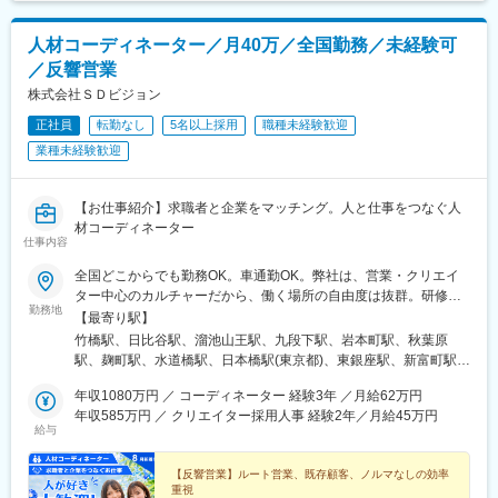
人材コーディネーター／月40万／全国勤務／未経験可
／反響営業
株式会社ＳＤビジョン
正社員
転勤なし
5名以上採用
職種未経験歓迎
業種未経験歓迎
【お仕事紹介】求職者と企業をマッチング。人と仕事をつなぐ人
材コーディネーター
仕事内容
全国どこからでも勤務OK。車通勤OK。弊社は、営業・クリエイ
ター中心のカルチャーだから、働く場所の自由度は抜群。研修期
勤務地
間は指定勤務先への出勤となります。引越に抵抗がある方は、”引
【最寄り駅】
越費用 補助制度”を利用下さい。■引越費用補助：社内規定により
竹橋駅、日比谷駅、溜池山王駅、九段下駅、岩本町駅、秋葉原
【最大10万円迄】支給■家具・家電購入費用補助：社内規定によ
駅、麹町駅、水道橋駅、日本橋駅(東京都)、東銀座駅、新富町駅
り【最大20万円まで】支給・単身・家族帯同・引越距離等によ
(東京都)、小伝馬町駅、赤坂見附駅、六本木駅、虎ノ門駅、虎ノ門
り、補助金額や対象範囲が異なります。【引越費用補助：主な対
年収1080万円 ／ コーディネーター 経験3年 ／月給62万円
ヒルズ駅、新橋駅、浜松町駅、田町駅(東京都)、広尾駅、新宿駅、
象者】人材コーディネーター職で3年以上の勤務経験と、一定規模
年収585万円 ／ クリエイター採用人事 経験2年／月給45万円
西新宿駅、飯田橋駅、四ツ谷駅、高田馬場駅、東新宿駅、浅草橋
給与
（例：10社以上）の業務提携先ネットワークをお持ちの方【該当
駅、浅草駅、仲御徒町駅、両国駅、錦糸町駅、東陽町駅、大崎
条件以外の方へ】上記以外の方（未経験者・他職種・初めての転
駅、五反田駅、武蔵小山駅、中目黒駅、自由が丘駅、蒲田駅、三
職の方・異業種からの応募等）についても、・社会人経験や職歴
【反響営業】ルート営業、既存顧客、ノルマなしの効率
軒茶屋駅、二子玉川駅、恵比寿駅、代々木駅、中野駅(東京都)、阿
重視
（前職種での実績等）・転居の必要性、ご家族の有無、ご自身の