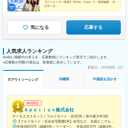
佐ケ谷駅、池袋駅、目白駅、赤羽駅、日暮里駅(舎人ライナー)、成
【クリエイター研修】TikTok・Insta・X・動画編集・AI
経済状況や生活上の課題等を総合的に考慮し、当社内の審査・規
増駅、練馬駅、綾瀬駅、新小岩駅、西葛西駅、吉祥寺駅、三鷹
も学べる
定に基づき、適用可否や支給上限、対象品目を個別に検討・決定
【自分ウケ最優先】髪型・ネイル自由！自分も求職者も
駅、町田駅、調布駅、京王八王子駅、立川駅、小田急多摩センタ
「一番カッコよく、可愛く」魅せる
します。詳細な審査基準、支給条件、申請手順・必要書類、過去
ー駅、狛江駅、清瀬駅、東久留米駅、田無駅、横浜駅、日本大通
の適用実例等は面接時に丁寧にご説明いたします。
り駅、新横浜駅、川崎駅、武蔵小杉駅、武蔵溝ノ口駅、藤沢駅、
相模大野駅、本厚木駅、横須賀中央駅、平塚駅、鎌倉駅、小田原
気になる
応募する
駅、大和駅(神奈川県)、大宮駅(埼玉県)、浦和駅、川口駅、所沢
駅、新越谷駅、川越駅、熊谷駅、上尾駅、草加駅、春日部駅、栄
町駅(千葉県)、船橋駅、柏駅、松戸駅、市川駅、新浦安駅、京成成
田駅、木更津駅、南流山駅、愛宕駅(千葉県)、茂原駅、西梅田駅、
人気求人ランキング
梅田駅(地下鉄)、渡辺橋駅、心斎橋駅、なんば駅(南海線)、本町
dodaに掲載中の求人を、応募数順にランキング形式でご紹介します。
駅、なにわ橋駅、天王寺駅、大阪阿部野橋駅、新大阪駅、堺東
※応募数が同数の場合は、新着順に表示しています。
駅、豊中駅、高槻駅、枚方市駅、茨木駅、江坂駅、近鉄八尾駅、
京都駅、三条駅(京都府)、烏丸駅、宇治駅(奈良線)、長岡京駅、名
更新日：
2026/8/9（日）
古屋駅、名鉄名古屋駅、栄駅(愛知県)、伏見駅(愛知県)、久屋大通
駅、上前津駅、金山駅(愛知県)、千種駅、尾張一宮駅、東岡崎駅、
沖縄県
中国語を活かす
ITアウトソーシング
豊田市駅、豊橋駅、春日井駅(中央本線)、安城駅、博多駅、中洲川
端駅、天神駅、西鉄福岡駅、薬院駅、渡辺通駅、唐人町駅、千早
駅、大橋駅(福岡県)、姪浜駅、小倉駅(福岡県)、西鉄久留米駅、新
飯塚駅、西鉄二日市駅、さっぽろ駅、旭川駅、函館駅、苫小牧
締切間近
駅、帯広駅、青森駅、弘前駅、八戸駅、五所川原駅、七戸十和田
駅、盛岡駅、水沢駅、一ノ関駅、北上駅、花巻駅、あおば通駅、
Ａｐｏｌｌｏｎ株式会社
本塩釜駅、古川駅、石巻駅、名取駅、秋田駅、横手駅、大曲駅(秋
データ入力スタッフ／フルリモート・在宅OK／賞与最大年3回
田県)、西目駅、能代駅、山形駅、米沢駅、鶴岡駅、酒田駅、福島
【フルリモート・完全在宅勤務OK】自宅など、全国どこでもあなたが働きやすい場所で働けます★転居を伴う転勤なし★全国47都道府県どこからでも応募OK【本社】東京都新宿区山吹町130番地の15 茜ビル2-A＜アクセス＞有楽町線「江戸川橋駅」、東西線「東西線」より徒歩10分※受動喫煙対策：あり
駅(福島県)、会津若松駅、郡山駅(福島県)、いわき駅、水戸駅、つ
年収480万円（経験5年／リーダー） 年収400万円（経験3年／メンバー）