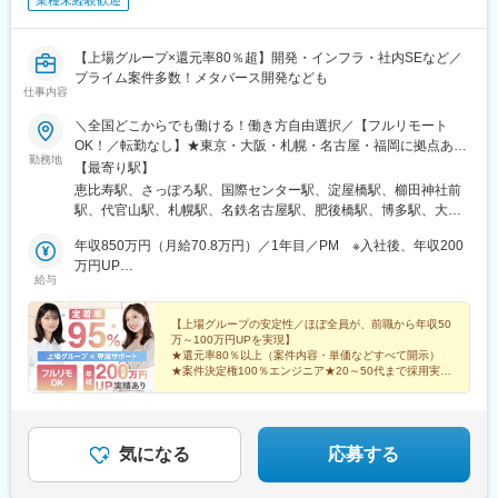
業種未経験歓迎
【上場グループ×還元率80％超】開発・インフラ・社内SEなど／
プライム案件多数！メタバース開発なども
仕事内容
＼全国どこからでも働ける！働き方自由選択／【フルリモート
OK！／転勤なし】★東京・大阪・札幌・名古屋・福岡に拠点あり
勤務地
※希望を考慮し決定いたします。【本社】東京都渋谷区恵比寿南1-
【最寄り駅】
1-1 ヒューマックス恵比寿ビル8F【札幌】北海道札幌市中央区北4
恵比寿駅、さっぽろ駅、国際センター駅、淀屋橋駅、櫛田神社前
条西4-1-7 MMS札幌駅前ビル1F【名古屋】愛知県名古屋市中村区
駅、代官山駅、札幌駅、名鉄名古屋駅、肥後橋駅、博多駅、大通
名駅5-4-14 花車ビル北館1F【大阪】大阪府大阪市中央区淡路町3-
駅、近鉄名古屋駅、本町駅、祇園駅(福岡県)
5-13 創建御堂筋ビル2F【福岡】福岡県福岡市博多区博多駅前3-
年収850万円（月給70.8万円）／1年目／PM ※入社後、年収200
27-25 第二岡部ビル8F
万円UP
給与
年収750万円 （月給62.5万円）／2年目／SE ※入社後、年収200
万円UP
【上場グループの安定性／ほぼ全員が、前職から年収50
万～100万円UPを実現】
★還元率80％以上（案件内容・単価などすべて開示）
★案件決定権100％エンジニア★20～50代まで採用実績
あり★副業OK
★定着率95％★原則定時退社★5～9連休あり
気になる
応募する