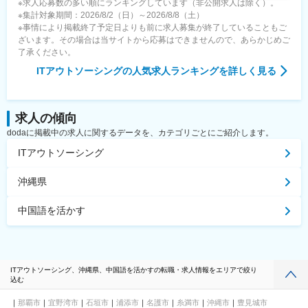
※求人応募数の多い順にランキングしています（非公開求人は除く）。
淵駅、日暮里駅、地下鉄成増駅、豊島園駅(都営線)、井の頭公園
※集計対象期間：2026/8/2（日）～2026/8/8（土）
駅、八王子駅、立川南駅、京王多摩センター駅、和泉多摩川駅、
※事情により掲載終了予定日よりも前に求人募集が終了していることもご
みなとみらい駅、関内駅、京急川崎駅、新丸子駅、溝の口駅、石
ざいます。その場合は当サイトから応募はできませんので、あらかじめご
上駅、汐入駅、和田塚駅、緑町駅、南越谷駅、本川越駅、京成千
了承ください。
葉駅、京成船橋駅、市川真間駅、野田市駅、大阪梅田駅(阪神線)、
東梅田駅、北新地駅、肥後橋駅、四ツ橋駅、なんば駅(地下鉄)、堺
ITアウトソーシング
の人気求人ランキングを詳しく見る
筋本町駅、北浜駅(大阪府)、天王寺駅前駅、東淀川駅、高槻市駅、
宮之阪駅、京都市役所前駅、四条駅(京都市営)、宇治駅(京阪線)、
長岡天神駅、近鉄名古屋駅、栄町駅(愛知県)、丸の内駅(愛知県)、
矢場町駅、東別院駅、車道駅、名鉄一宮駅、新豊田駅、新豊橋
求人の傾向
駅、北安城駅、東比恵駅、櫛田神社前駅、西鉄千早駅、平和通
dodaに掲載中の求人に関するデータを、カテゴリごとにご紹介します。
駅、花畑駅、札幌駅、函館駅前駅、弘前東高前駅、津軽五所川原
ITアウトソーシング
駅、仙台駅(地下鉄)、西塩釜駅、曽根田駅、宇都宮駅東口駅、前橋
駅、西桐生駅、新富町駅(富山県)、新魚津駅、クロスベイ前駅、金
沢駅、福井駅(福井県)、西鯖江駅、たけふ新駅、上大月駅、市役所
沖縄県
前駅(長野県)、西松本駅、城下駅(長野県)、岐阜駅、可児駅、日吉
町駅、新浜松駅、三島広小路駅、近鉄四日市駅、宇治山田駅、西
中国語を活かす
桑名駅、上栄町駅、三宮・花時計前駅、山陽姫路駅、山陽明石
駅、八木西口駅、鳥居前駅、田中口駅、出雲市駅、西川緑道公園
駅、倉敷市駅、紙屋町東駅、山頂駅(千光寺山)、宇部新川駅、眉山
ロープウェイ山麓駅、高松築港駅、片原町駅(香川県)、三越前駅、
銀座一丁目駅、馬喰横山駅、赤坂駅(東京都)、六本木一丁目駅、汐
ITアウトソーシング、沖縄県、中国語を活かすの転職・求人情報をエリアで絞り
留駅、竹芝駅、泉岳寺駅、新宿西口駅、神楽坂駅、学習院下駅、
込む
西武新宿駅、春日駅(東京都)、浅草駅(ＴＸ)、上野御徒町駅、九品
仏駅、北参道駅、都電雑司ケ谷駅、西日暮里駅、豊島園駅(西武
那覇市
宜野湾市
石垣市
浦添市
名護市
糸満市
沖縄市
豊見城市