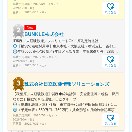
くば駅、土浦駅、古河駅、日立駅、宇都宮駅、小山駅、栃木駅、
掲載予定期間：
2026/6/18（木）
〜
足利駅、黒磯駅、高崎駅、中央前橋駅、伊勢崎駅、桐生駅、新潟
2026/8/19（水）
駅、長岡駅、高田駅(新潟県)、燕三条駅、加治駅、電鉄富山駅・エ
気になる
更新日：
2026/6/18（木）
スタ前駅、高岡駅、魚津駅、庄川口駅、黒部駅、北鉄金沢駅、小
松駅、松任駅、加賀温泉駅、七尾駅、福井駅、敦賀駅、鯖江駅、
武生駅、小浜駅、甲府駅、富士山駅、石和温泉駅、大月駅、韮崎
New
駅、長野駅、松本駅、上田駅、上諏訪駅、名鉄岐阜駅、大垣駅、
BUNKLE株式会社
多治見駅、高山駅、新可児駅、静岡駅、浜松駅、沼津駅、三島
IT事務／未経験歓迎／フルリモートOK／原則定時退社
駅、富士駅、津駅、あすなろう四日市駅、伊勢市駅、桑名駅、松
【横浜で積極採用中】東京本社・大阪支社・横浜支社・首都圏（東京都・神奈川県・埼玉県・千葉県）の各プロジェクト先のいずれかにて勤務【引越し支援制度あり】＼大募集中！／■横浜支社神奈川県横浜市港北区新横浜2丁目5-2＜アクセス＞「新横浜駅」より徒歩5分以内■本社東京都港区三田1-4-1 住友不動産麻布十番ビル 4F☆2026年7月に移転＜アクセス＞「赤羽橋駅」より徒歩3分「麻布十番駅」より徒歩6分「芝公園駅」より徒歩9分■大阪支社大阪府大阪市中央区久太郎町4-2-15 5F☆2025年1月に新設＜アクセス＞「本町駅」より徒歩1分「堺筋本町駅」より徒歩8分「心斎橋駅」より徒歩10分※希望や適性、通いやすさなどを考慮して決定します。※転居を伴う転勤なし※U・Iターン歓迎
阪駅、大津駅、彦根駅、草津駅(滋賀県)、長浜駅、近江八幡駅、神
年収500万円／26歳／3年目／元飲食業 年収650万円／28歳／4年目／元事務
戸三宮駅(阪神)、姫路駅、西宮北口駅、尼崎駅(阪神線)、明石駅、
掲載予定期間：
2026/7/9（木）
〜
近鉄奈良駅、奈良駅、大和八木駅、生駒駅、近鉄郡山駅、和歌山
2026/10/7（水）
駅、和歌山市駅、紀伊田辺駅、紀伊清水駅、鳥取駅、米子駅、倉
気になる
更新日：
2026/7/18（土）
吉駅、境港駅、松江駅、電鉄出雲市駅、浜田駅、益田駅、安来
駅、岡山駅前駅、倉敷駅、津山駅、宇野駅、新見駅、広島駅、立
町駅、呉駅、尾道駅、下関駅、山口駅(山口県)、琴芝駅、徳山駅、
株式会社日立医薬情報ソリューションズ
岩国駅、徳島駅、鳴門駅、阿南駅、鴨島駅、穴吹駅、高松駅(香川
県)、瓦町駅、丸亀駅、大手町駅(東京都)、有楽町駅、国会議事堂
【秋葉原／未経験歓迎】労務◆給与計算・安全衛生等／総務・採用
前駅、神保町駅、馬喰町駅、末広町駅(東京都)、半蔵門駅、東京
などにも挑戦できる環境／日立グループ
駅、銀座駅、築地駅、新日本橋駅、永田町駅、乃木坂駅、霞ケ関
＜勤務地詳細＞本社住所：東京都千代田区神田須田町1-23-1 住友不動産神田ビル2号館19F勤務地最寄駅：JR線／秋葉原駅受動喫煙対策：敷地内全面禁煙変更の範囲：会社の定める場所（在宅勤務及びサテライトオフィス勤務制度に定める就業場所を含む）
駅(東京都)、神谷町駅、内幸町駅、大門駅(東京都)、三田駅(東京
＜予定年収＞550万円～750万円＜賃金形態＞月給制特記事項なし＜賃金内訳＞月額（基本給）：277,000円～364,000円＜月給＞277,000円～364,000円＜昇給有無＞有＜残業手当＞有＜給与補足＞※経験・能力等を考慮し、当社規定により決定します。■昇給：年1回 ■賞与：年2回（6月、12月）賃金はあくまでも目安の金額であり、選考を通じて上下する可能性があります。月給(月額)は固定手当を含めた表記です。
都)、都庁前駅、牛込神楽坂駅、四谷三丁目駅、西早稲田駅、新大
掲載予定期間：
2026/7/6（月）
〜
久保駅、後楽園駅、田原町駅(東京都)、御徒町駅、東日本橋駅、大
2026/10/4（日）
崎広小路駅、西小山駅、代官山駅、奥沢駅、京急蒲田駅、西太子
気になる
更新日：
2026/7/31（金）
堂駅、二子新地駅、南新宿駅、南阿佐ケ谷駅、東池袋駅、赤羽岩