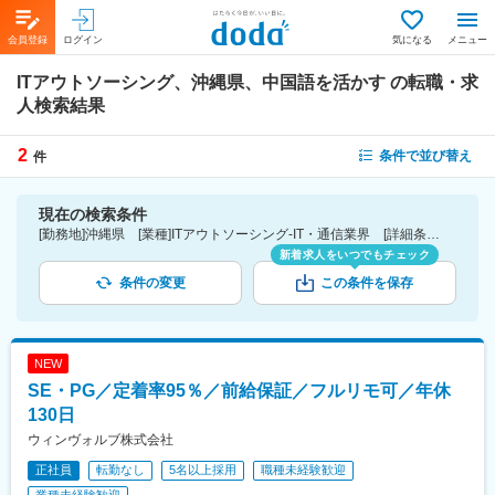
会員登録
ログイン
気になる
メニュー
ITアウトソーシング、沖縄県、中国語を活かす
の転職・求
人検索結果
2
条件で並び替え
件
現在の検索条件
[勤務地]沖縄県 [業種]ITアウトソーシング-IT・通信業界 [詳細条件](語学)中国語を活かす
新着求人をいつでもチェック
条件の変更
この条件を保存
NEW
SE・PG／定着率95％／前給保証／フルリモ可／年休
130日
ウィンヴォルブ株式会社
正社員
転勤なし
5名以上採用
職種未経験歓迎