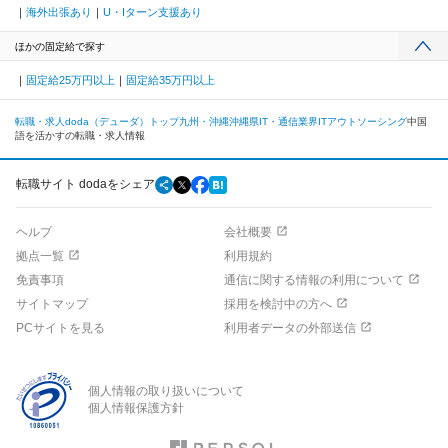
海外出張あり
U・Iターン支援あり
ほかの固定給で探す
固定給25万円以上
固定給35万円以上
転職・求人doda（デューダ）トップ
九州・沖縄
沖縄県
IT・通信業界
ITアウトソーシング
中国
語を活かすの転職・求人情報
転職サイト dodaをシェア
ヘルプ
会社概要
拠点一覧
利用規約
免責事項
通信に関する情報の利用について
サイトマップ
採用を検討中の方へ
PCサイトを見る
利用者データの外部送信
個人情報の取り扱いについて
個人情報保護方針