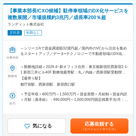
グループ全体の経営戦略を経営陣と共に作り上げていく重要なポ
ポーティング
ジションです。
【事業本部長/CXO候補】駐停車領域のDX化サービスを
IPO準備・M＆A・IR経験者歓迎します。
■組織構成
複数展開／市場規模約3兆円／成長率200％超
◇グループ及び中核子会社の中期経営計画・予算の策定及び取り
◎配属先：経営企画
まとめ
ランディット株式会社
ホールディングスに所属しながら、グループの事業会社（子会
◇グループ及び中核子会社の予実管理
社）の経営企画を中心に担当いただきます。少人数体制のため、
正社員
転勤なし
◇IR、投資家面談補助（本人意向によってスピーカーも）
戦略立案から実行支援まで一人称で幅広く関与できます。担当事
◇取締役会、経営会議の運営
業会社の社長・経営層と直接やり取りする立場です。
◇M&A案件の進行／PMI
～シリーズAで資金調達額32億円超／国内外のVCから注目を集め
◇経営企画部メンバーのマネジメント
変更の範囲：会社の定める業務
るスタートアップ／データ×テクノロジーで不動産領域のDX化を
◇特命事項
仕事内容
推進／事業拡大フェーズ～
＜勤務地詳細＞2026.4~新オフィス住所：東京都新宿区西新宿2-1-
■環境：
■当社について：
1 新宿三井ビル40F 勤務地最寄駅：丸ノ内線／西新宿駅受動喫煙
・経営企画の立案から実行まで携わっていただくことで会社の成
当社は、「世の中に最適と豊かさを提供し、人々の営みに欠かせ
勤務地
対策：敷地内喫煙可能場所あり
長を肌で成長を実感できるポジションです。
【最寄り駅】
ない存在に」というミッションを掲げ、2021年に創業したスター
・若手社員が多くフラットな組織です。また、年齢や社歴に関わ
都庁前駅、西新宿駅、新宿西口駅
トアップ企業です。不動産・モビリティ領域を中心に事業を展
らず、意欲を持った社員に大きな裁量を与える社風です。
開、駐車場DXのパイオニアとして、7つの革新的サービスを多様
＜予定年収＞800万円～1,500万円＜賃金形態＞月給制＜賃金内訳
柔軟性をもってチャレンジをしていく中で自身を成長させること
な収益モデル（サクセスフィー、トランザクション課、レベニュ
＞月額（基本給）：490,000円～1,000,000円固定残業手当/月：
ができます。
ーシェア、継続課等）で展開、安定性と成長性の両立を目指して
給与
170,000円～250,000円（固定残業時間45時間0分/月）超過した時
います。このユニークな事業展開と市場開拓力が評価され、国内
間外労働の残業手当は追加支給＜月給＞660,000円～1,250,000円
■ポジションの魅力：
外の著名VCや金融機関からシリーズAで32億円超の資金調達を実
（一律手当を含む）＜昇給有無＞有＜残業手当＞有＜給与補足＞
◎グループ全体にかかわる幅広い経験を積むことができます。好
現。
年収は現年収を考慮いたします。賃金はあくまでも目安の金額で
奇心あふれる方は非常にマッチします。
応募依頼する
気になる
あり、選考を通じて上下する可能性があります。月給(月額)は固定
◎経営陣の近くで重要な経営課題に取り組み、やり遂げる達成感
（エージェントサービス）
■職務概要：
手当を含めた表記です。
を得ることができます。裁量権も与えられやすく、新たな取り組
当社が展開する以下いずれかのプロダクト・サービス領域におい