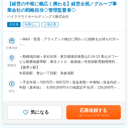
【経営の中枢に幅広く携わる】経営企画／グループ事
に携われます。
・他部署との連携・協力体制構築
・営業・SES双方の組織を統括し、大きな裁量を持って組織づく
・上場準備、IR対応、証券会社・監査法人との折衝、SO設計・管
業会社の戦略担当◇管理監督者◇
りを推進できます。
理
ペイクラウドホールディングス株式会社
・売上責任だけではなく、人材育成や組織変革にも深く関われる
正社員
転勤なし
上場企業
ため、経営視点でのキャリア形成が可能です。
■扱うサービス：
・将来的には北海道拠点長から役員へ会社を牽引する中核人材と
・スタートアップ企業の資金調達の課題を解決する、日本初のAI
して、更なるキャリアアップも期待されています。
を活用したレベニュー・ベースド・ファイナンス（RBF）プラッ
～M&A・投資・アライアンス検討に関わった経験をお持ちの方へ
トフォーム「Yoii Fuel」や、RBFファンド事業の管理部門運営
～
変更の範囲：会社の定める業務
仕事内容
■組織構成
■募集背景
・CFO以下計5名となります。
＜勤務地詳細＞本社住所：東京都港区南青山2-24-15 青山タワー
・グループ拡大に伴う、子会社の経営管理・戦略機能の強化
ビル勤務地最寄駅：東京メトロ・銀座線／外苑前駅受動喫煙対
・経営層と並走して中長期の事業成長を牽引する専任ポジション
勤務地
■業務の魅力：
策：敷地内全面禁煙変更の範囲：会社の定める事業所（リモート
【最寄り駅】
の新設
・国内初のRBFファンド設立など新規性の高い事業に携われ、組
ワーク含む）
外苑前駅、青山一丁目駅、表参道駅
織拡大・IPO準備など経営の根幹に関わる経験が得られます。
■業務概要
＜予定年収＞780万円～906万円＜賃金形態＞年俸制＜賃金内訳＞
ペイクラウドホールディングスは、グループ各社の経営・事業を
■就業環境：
年額（基本給）：6,000,000円その他固定手当/月：150,000円～
統括し、キャッシュレス、販促・CRM、メッセージ配信、セキュ
給与
・スーパーフレックス・ハイブリッドワーク制、年休125日など
255,000円＜月額＞650,000円～755,000円（12分割）＜昇給有無
リティなど、デジタル領域を中心とした各事業の成長を支える持
柔軟な働き方が可能
＞有＜残業手当＞無＜給与補足＞・昇給：あり※評価年2回（給与
株会社です。
改定5月、11月）・賞与：なし（決算賞与の過去支給実績あり）
■企業の特徴/魅力
賃金はあくまでも目安の金額であり、選考を通じて上下する可能
応募依頼する
年間取扱高1兆円を超える「独自Pay」の発行支援を核に、デジタ
気になる
・成長企業を資金面から支援するミッションのもと、多様な専門
性があります。月給(月額)は固定手当を含めた表記です。
（エージェントサービス）
ルサイネージや販促ツールを組み合わせた「集客から決済までの
性と国際色豊かなメンバーが集まる挑戦的な環境です。
ワンストップソリューション」を強みとしています。
変更の範囲：会社の定める業務