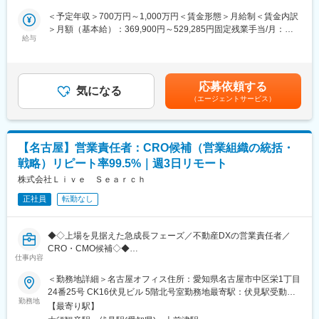
・圧倒的な裁量で営業組織・戦略を自ら設計・主導できる
くりをリードいただきます。
＜予定年収＞700万円～1,000万円＜賃金形態＞月給制＜賃金内訳
・実力次第でCxO登用の機会あり
＞月額（基本給）：369,900円～529,285円固定残業手当/月：
■業務詳細
給与
130,100円～185,000円（固定残業時間45時間0分/月）超過した時
■教育体制
・営業プロセスの見直しとPDCAの高度化（リード・アポ率・ト
間外労働の残業手当は追加支給＜月給＞500,000円～714,285円
・代表・COO直下で事業理解・商品知識を習得
ーク・成約率等の可視化・分析）
（一律手当を含む）＜昇給有無＞有＜残業手当＞有＜給与補足＞■
・現場へのOJTやオンボーディングを通じ、改善案を提案可能
・科学的な営業戦略・戦術の設計、現場へのインストールと伴走
賞与：最大年2回（入社時期・実績に応じて支給）■昇給：年2回
応募依頼する
支援
気になる
（前年度昇給実績：平均84万円／年）賃金はあくまでも目安の金
■就業環境
（エージェントサービス）
・現場メンバーが自発的に考え改善できる組織文化の醸成
額であり、選考を通じて上下する可能性があります。月給(月額)は
・週3日リモート／週2日オフィスのハイブリッドワーク
・各拠点営業リーダーの育成とマネジメントライン構築
固定手当を含めた表記です。
・バーチャルオフィスなど柔軟な働き方を推進
・多様な人材を惹きつける採用方針のアップデートと実行
・現場への深いコミットと拠点横断の一体感醸成
■想定されるキャリアパス
【名古屋】営業責任者：CRO候補（営業組織の統括・
・成果次第でCROやCMO等の経営参画ポジションを目指せるキャ
・成果に応じ、CROやCMO等の経営層への抜擢あり
戦略）リピート率99.5%｜週3日リモート
リアパス
株式会社Ｌｉｖｅ Ｓｅａｒｃｈ
■企業の特徴/魅力
■サービスについて
・急成長市場でイノベーションを創出するダイナミズム
正社員
転勤なし
不動産会社向けDXサービス「Req」は、導入社数500社超・継続
・データドリブンな組織運営と、挑戦を称えるカルチャー
率99.5%。
継続利用されるプロダクトのため、中長期で成果を積み上げられ
変更の範囲：会社の定める業務
◆◇上場を見据えた急成長フェーズ／不動産DXの営業責任者／
る環境です。
CRO・CMO候補◇◆
仕事内容
■組織構成
■採用背景：
＜勤務地詳細＞名古屋オフィス住所：愛知県名古屋市中区栄1丁目
・20～30代が中心、男女比5:5、多様な業界出身者が活躍
不動産DX領域で提供するBPaaS／SaaSが好調で、売上は昨対比3
24番25号 CK16伏見ビル 5階北号室勤務地最寄駅：伏見駅受動喫
倍と急成長中です。今後の上場を視野に、東京・名古屋・大阪・
勤務地
煙対策：屋内全面禁煙変更の範囲：会社の定める事業所（リモー
■業務の魅力
【最寄り駅】
福岡の4拠点を束ねる営業責任者を増員募集します。COO直下
トワーク含む）