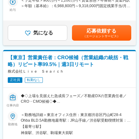
＜予定年収＞900万円～1,200万円＜賃金形態＞年俸制＜賃金内訳
や代表と連携しながら徐々に主導領域を拡大いただきます。既存
に／どんな価値を／どう届けるか）
＞年額（基本給）：6,988,800円～9,318,000円固定残業手当/月：
のネットワークや資料は共有されるため、ゼロから孤立して進め
・日本市場進出～他国展開までの成功モデルを、再現可能なサー
給与
167,600円～223,500円（固定残業時間40時間0分/月）超過した時
る環境ではなく、裁量と支援の両立が可能です。
ビスとして設計・更新
間外労働の残業手当は追加支給＜月額＞750,000円～1,000,000円
・受注→運用→成果→アップセルをつなぐ成長ループの構築
（12分割）（一律手当を含む）＜昇給有無＞有＜残業手当＞有＜
★本ポジションは経営直下で資金調達を担う中核人材として、単
・成長に必要な採用・育成・マネジメントを含む組織構築
給与補足＞※個別に要相談弊社規定のグレード制度に準ずる賃金は
なる財務管理ではなく「金融で事業を創る」経験ができる点が魅
応募依頼する
気になる
あくまでも目安の金額であり、選考を通じて上下する可能性があ
力です。ストラクチャードファイナンスの設計から実行まで一貫
（エージェントサービス）
■業務内容
ります。月給(月額)は固定手当を含めた表記です。
して担うことが可能です。
事業統括として、戦略から実行、組織設計までを一気通貫で担っ
★創業間もない組織において財務機能をゼロから構築できるた
ていただきます。
め、将来的なCFOとしての実績・市場価値を大きく高めることが
・事業戦略/GTM設計（ターゲット、提供メニュー、価格、提供体
できます。
【東京】営業責任者：CRO候補（営業組織の統括・戦
制、優先順位）
★建設×Fintechという成長市場の中で、金融知見をダイレクトに
略）リピート率99.5%｜週3日リモート
・サービスライン設計・拡張（SNS/インフルエンサー/POPUP等
事業成長へ貢献できる点も特徴です。資金調達が売上拡大に直結
を起点に、周辺領域へ拡張）
株式会社Ｌｉｖｅ Ｓｅａｒｃｈ
するため、成果の実感が得やすい環境です。
・主要案件のリードと構造化（課題→打ち手→KPI→運用→改善、
正社員
転勤なし
成功要因の再現化）
変更の範囲：会社の定める業務
・成果を生むオペレーションの設計・標準化（オンボーディン
グ、月次運用、レビュー、改善）
◆◇上場を見据えた急成長フェーズ／不動産DXの営業責任者／
・セールス/運用/デリバリーを横断した体制設計と推進（役割、指
CRO・CMO候補◇◆
標、意思決定、情報連携）
仕事内容
・事業運営全般（組織設計/採用/育成、ならびにモニタリング～投
■採用背景：
＜勤務地詳細＞東京オフィス住所：東京都渋谷区円山町28-4
資判断～打ち手更新）
不動産DX領域で提供するBPaaS／SaaSが好調で、売上は昨対比3
Ohba BLD.5A勤務地最寄駅：JR山手線／渋谷駅受動喫煙対策：屋
倍と急成長中です。今後の上場を視野に、東京・名古屋・大阪・
勤務地
内全面禁煙変更の範囲：会社の定める事業所（リモートワーク含
■ポジションの特徴
【最寄り駅】
福岡の4拠点を束ねる営業責任者を増員募集します。COO直下
む）
・0→1の立ち上げと、1→10のスケールを同時に進める事業統括
神泉駅、渋谷駅、駒場東大前駅
で、データドリブンな営業体制の再構築と、自走型の営業組織づ
既存アセットを起点に提供価値を組み立て、勝ち筋を見極めなが