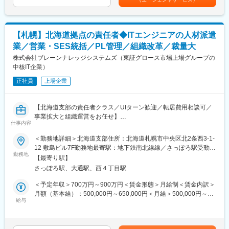
特に、マルチモーダルAIに強みを持っており、JAXAと共同で”衛
■組織構成
星データによる土砂崩れ箇所検出”や”生成AIを活用した衛星データ
CSOおよびメンバー1名の組織です。
利用インターフェース”といったプロジェクト事例もあります。
メンバーが外国籍の方のため、英語コミュニケーションが頻発し
【札幌】北海道拠点の責任者◆ITエンジニアの人材派遣
ます。
変更の範囲：会社の定める業務
業／営業・SES統括／PL管理／組織改革／裁量大
■なぜやるのか
株式会社ブレーンナレッジシステムズ（東証グロース市場上場グループの
同社は光通信技術を活用することで、従来の電波通信の限界を克
中核IT企業）
服し、高速かつ高容量のデータ伝送を実現することを目指してい
正社員
上場企業
ます。これにより、気象予報や災害検知などの迅速なデータ取得
が可能となり、社会課題解決に繋がる事業となります。
【解決につながること】
【北海道支部の責任者クラス／UIターン歓迎／転居費用相談可／
迅速なデータ取得（同社が目指すのは30分以内に衛星データを取
事業拡大と組織運営をお任せ】
得できること）により、地上で起きている災害に対して迅速に救
仕事内容
■職務内容
助活動や被害評価を行うことができるようになります。また、自
北海道拠点における責任者として、営業部門およびSES事業のマ
＜勤務地詳細＞北海道支部住所：北海道札幌市中央区北2条西3-1-
然災害の発生時には、最新の衛星画像やデータをほぼリアルタイ
ネジメントを担い、事業成長と組織変革を推進していただきま
12 敷島ビル7F勤務地最寄駅：地下鉄南北線線／さっぽろ駅受動喫
ムで取得できるため、状況把握や被害対策にも繋がります。災害
す。
勤務地
煙対策：屋内全面禁煙変更の範囲：会社の定める事業所（リモー
による一次被害・二次被害を事前に予測し、未然に防ぐことがで
【最寄り駅】
北海道拠点は、当社における東京に次ぐ規模の重要拠点であり、
トワーク含む）
きます。
さっぽろ駅、大通駅、西４丁目駅
営業組織および約200名規模のエンジニア体制を統括しながら、
事業拡大と組織運営をリードいただくポジションです。
＜予定年収＞700万円～900万円＜賃金形態＞月給制＜賃金内訳＞
■同社について
■業務詳細
月額（基本給）：500,000円～650,000円＜月給＞500,000円～
同社は、CTOの「宇宙に生物はおり、衛星でないと見ることがで
◎事業運営・収益管理
給与
650,000円＜昇給有無＞有＜残業手当＞無＜給与補足＞※経験とス
きない」という想いから、2016年に代表東様と共同創業されたベ
・北海道拠点における事業計画の策定・実行
キルによって、提示年収が前後する可能性があります。賃金はあ
ンチャー企業です。国内では通信キャリアもまだ参入していない
・売上、利益、稼働率などの各種KPI管理
くまでも目安の金額であり、選考を通じて上下する可能性があり
事業であり、顧客の99％が海外企業となります。2024年には
・PL管理および予算策定・進捗管理