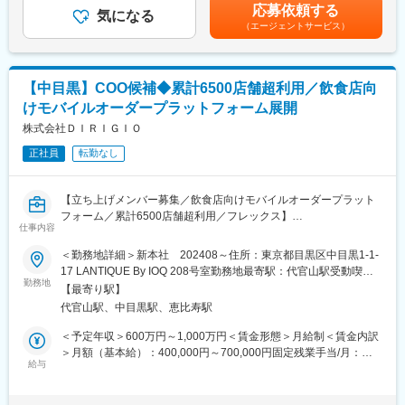
ます。月給(月額)は固定手当を含めた表記です。
JAXAと月・地球間の長距離光通信に向けた長距離光通信高感度セ
応募依頼する
・事業成長に向けた戦略立案および推進
気になる
ンサーの共同開発の完了を報告しています。
（エージェントサービス）
【主な顧客層】
◎営業組織マネジメント
（1）地球観測衛星事業者
・営業組織の統括およびメンバー育成
（2）光地上局事業者
・既存顧客との関係強化および重点顧客対応
（3）政府/研究/教育機関
【中目黒】COO候補◆累計6500店舗超利用／飲食店向
・新規顧客開拓に向けた営業戦略の策定
けモバイルオーダープラットフォーム展開
・営業活動における課題抽出および改善施策の推進
変更の範囲：会社の定める業務
株式会社ＤＩＲＩＧＩＯ
◎SES組織マネジメント
正社員
転勤なし
・約200名規模（自社・パートナー含む）のエンジニア組織の運
営
・エンジニアの定着率向上に向けた施策推進
【立ち上げメンバー募集／飲食店向けモバイルオーダープラット
・単価向上や収益改善に向けた取り組み
フォーム／累計6500店舗超利用／フレックス】
・キャリア形成支援およびマネジメント層の育成
仕事内容
・現場課題の把握、改善提案および実行
■募集背景：
＜勤務地詳細＞新本社 202408～住所：東京都目黒区中目黒1-1-
当社は飲食店に対して、モバイルオーダーの立ち上げ～活用まで
17 LANTIQUE By IOQ 208号室勤務地最寄駅：代官山駅受動喫煙
◎組織改革・組織開発
を一貫してご提供するモバイルオーダープラットフォーム事業を
勤務地
対策：屋内全面禁煙
・管理職マネジメントの強化
【最寄り駅】
提供しているスタートアップです。2021年7月にシリーズAの資金
・評価制度の浸透および運用改善
代官山駅、中目黒駅、恵比寿駅
調達を実施し、今まさに事業拡大を行なっていくフェーズにあり
・組織課題の発見と改善施策の立案・推進
ます。当社のビジョンの実現に向けて、経営メンバーとして参画
＜予定年収＞600万円～1,000万円＜賃金形態＞月給制＜賃金内訳
・拠点全体のエンゲージメント向上施策の企画・実行
いただけるCOO候補の募集になります。会社の中核になるメンバ
＞月額（基本給）：400,000円～700,000円固定残業手当/月：
・継続的な事業成長を見据えた組織基盤の構築
ーとして高いオーナーシップを持って参画いただける方を募集し
給与
100,000円～130,000円（固定残業時間30時間0分/月）超過した時
ます。
間外労働の残業手当は追加支給＜月給＞500,000円～830,000円
■組織構成：営業部5名、エンジニア約180～200名（協力会社含
（一律手当を含む）＜昇給有無＞有＜残業手当＞有＜給与補足＞■
む）