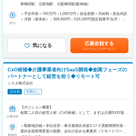
福岡の4拠点を束ねる営業責任者を増員募集します。COO直下
所（リモートワーク含む）
・上場を視野に入れた成長フェーズでの組織変革に携われる
東梅田駅、北新地駅、大阪梅田駅(阪神線)
で、データドリブンな営業体制の再構築と、自走型の営業組織づ
・圧倒的な裁量で営業組織・戦略を自ら設計・主導できる
くりをリードいただきます。
＜予定年収＞700万円～1,000万円＜賃金形態＞月給制＜賃金内訳
・実力次第でCxO登用の機会あり
＞月額（基本給）：369,900円～529,285円固定残業手当/月：
■業務詳細
給与
130,100円～185,000円（固定残業時間45時間0分/月）超過した時
■教育体制
・営業プロセスの見直しとPDCAの高度化（リード・アポ率・ト
間外労働の残業手当は追加支給＜月給＞500,000円～714,285円
・代表・COO直下で事業理解・商品知識を習得
ーク・成約率等の可視化・分析）
（一律手当を含む）＜昇給有無＞有＜残業手当＞有＜給与補足＞■
・現場へのOJTやオンボーディングを通じ、改善案を提案可能
・科学的な営業戦略・戦術の設計、現場へのインストールと伴走
賞与：最大年2回（入社時期・実績に応じて支給）■昇給：年2回
応募依頼する
支援
気になる
（前年度昇給実績：平均84万円／年）賃金はあくまでも目安の金
■就業環境
（エージェントサービス）
・現場メンバーが自発的に考え改善できる組織文化の醸成
額であり、選考を通じて上下する可能性があります。月給(月額)は
・週3日リモート／週2日オフィスのハイブリッドワーク
・各拠点営業リーダーの育成とマネジメントライン構築
固定手当を含めた表記です。
・バーチャルオフィスなど柔軟な働き方を推進
・多様な人材を惹きつける採用方針のアップデートと実行
・現場への深いコミットと拠点横断の一体感醸成
■想定されるキャリアパス
CxO候補◆介護事業者向けSaaS開発◆創業フェーズの
・成果次第でCROやCMO等の経営参画ポジションを目指せるキャ
・成果に応じ、CROやCMO等の経営層への抜擢あり
パートナーとして経営を担う◆リモート可
リアパス
シスタ株式会社
■企業の特徴/魅力
■サービスについて
・急成長市場でイノベーションを創出するダイナミズム
正社員
転勤なし
不動産会社向けDXサービス「Req」は、導入社数500社超・継続
・データドリブンな組織運営と、挑戦を称えるカルチャー
率99.5%。
継続利用されるプロダクトのため、中長期で成果を積み上げられ
変更の範囲：会社の定める業務
【ポジション概要】
る環境です。
創業二人目の経営人材（CxO候補）として、まずは介護DX市場に
仕事内容
おけるプロダクト・ビジネスの仮説検証や初期販売を代表と共に
■組織構成
推進いただきます。プロダクトが市場に受け入れられる土台を築
＜勤務地詳細＞本社住所：東京都港区赤坂3-17-3 受動喫煙対策：
・20～30代が中心、男女比5:5、多様な業界出身者が活躍
いた後は、収益モデルの構築やチームビルディング、資金調達・
屋内全面禁煙変更の範囲：会社の定める事業所（リモートワーク
事業提携など、事業成長に向けた経営全般にも段階的に関わって
勤務地