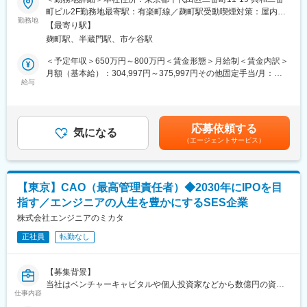
エンジニア1万人稼働、売上高800億円、純利益60億円を実現しま
者様、ご家族様、FCオーナー様、現場スタッフ等の声に耳を傾け
町ビル2F勤務地最寄駅：有楽町線／麹町駅受動喫煙対策：屋内全
す。
ながら真因と解決策を探り当て、自らハンズオンして組織を導い
勤務地
面禁煙変更の範囲：会社の定める事業所（リモートワーク含む）
2026年1月の単月内定承諾者数は170名となり、追加の資金調達で
【最寄り駅】
て行けるリーダーシップを兼ね備えた方を募集しています。
確実に月次200名入社体制が構築できる状況にあります。
麹町駅、半蔵門駅、市ケ谷駅
当社の累計資金調達額は10億円であり、年内に50億の追加エクイ
■業務内容
＜予定年収＞650万円～800万円＜賃金形態＞月給制＜賃金内訳＞
ティファイナンスを計画しています。
全国で230店舗以上を展開するリハビリ型デイサービス「レコー
月額（基本給）：304,997円～375,997円その他固定手当/月：
ドブック」事業を運営する連結子会社、(株)レコードブックで事業
給与
200,000円～230,000円＜月給＞504,997円～605,997円＜昇給有
変更の範囲：会社の定める業務
部のマネジメント業務を担って頂きます。また部長職として会社
無＞有＜残業手当＞無＜給与補足＞※賞与年2回賃金はあくまでも
全体の課題解決に向けた取り組みにも携わって頂きます。
目安の金額であり、選考を通じて上下する可能性があります。月
・レコードブック直営店及びFC店の業績管理
給(月額)は固定手当を含めた表記です。
応募依頼する
・レコードブック直営店及びFC店の人員管理
気になる
（エージェントサービス）
・レコードブック直営店及びFC店の業務管理
・コンプライアンス対応等
■(株)レコードブックについて
【東京】CAO（最高管理責任者）◆2030年にIPOを目
グループの中で最も大きな売上高・利益を占める中核会社です。
指す／エンジニアの人生を豊かにするSES企業
年間の新規出店数は安定的に10店舗以上で推移しており、ご利用
者数は21,000人を超えています。2025/3期売上高は前期比
株式会社エンジニアのミカタ
+1.5%、営業利益は同+31.0%と新規出店のほか、既存店舗の稼働
正社員
転勤なし
率向上効果もあって、堅調に業容拡大中です。
■インターネットインフィニティグループについて
【募集背景】
「健康な未来」を経営理念(コーポレートスローガン)に掲げ、各事
当社はベンチャーキャピタルや個人投資家などから数億円の資金
業部門・グループ会社を通じて介護関連事業を中心としたヘルス
仕事内容
調達を実施して SES事業に取り組んでおり、 2026年12月までに
ケアサービスを提供している東京証券取引所 グロース市場上場