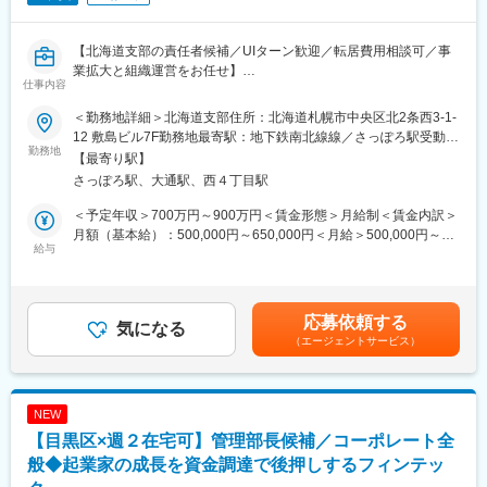
【北海道支部の責任者候補／UIターン歓迎／転居費用相談可／事
業拡大と組織運営をお任せ】
仕事内容
■職務内容
北海道拠点における責任者候補として、営業部門およびSES事業
＜勤務地詳細＞北海道支部住所：北海道札幌市中央区北2条西3-1-
のマネジメントを担い、事業成長と組織変革を推進していただき
12 敷島ビル7F勤務地最寄駅：地下鉄南北線線／さっぽろ駅受動喫
ます。
勤務地
煙対策：屋内全面禁煙変更の範囲：会社の定める事業所
【最寄り駅】
北海道拠点は、当社における東京に次ぐ規模の重要拠点であり、
さっぽろ駅、大通駅、西４丁目駅
営業組織とエンジニア体制を統括しながら、事業拡大と組織運営
をリードいただくポジションです。
＜予定年収＞700万円～900万円＜賃金形態＞月給制＜賃金内訳＞
月額（基本給）：500,000円～650,000円＜月給＞500,000円～
■業務詳細
給与
650,000円＜昇給有無＞有＜残業手当＞無＜給与補足＞※経験とス
◎事業運営・収益管理
キルによって、提示年収が前後する可能性があります。賃金はあ
・北海道拠点における事業計画の策定・実行
くまでも目安の金額であり、選考を通じて上下する可能性があり
・売上、利益、稼働率などの各種KPI管理
ます。月給(月額)は固定手当を含めた表記です。
応募依頼する
・PL管理および予算策定・進捗管理
気になる
（エージェントサービス）
・事業成長に向けた戦略立案および推進
◎営業組織マネジメント
・営業組織の統括およびメンバー育成
NEW
・既存顧客との関係強化および重点顧客対応
【目黒区×週２在宅可】管理部長候補／コーポレート全
・新規顧客開拓に向けた営業戦略の策定
・営業活動における課題抽出および改善施策の推進
般◆起業家の成長を資金調達で後押しするフィンテッ