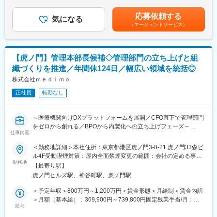
（一律手当を含む）＜昇給有無＞有＜残業手当＞有＜給与補足＞■
■業務内容：
昇給あり■賞与なし賃金はあくまでも目安の金額であり、選考を通
応募依頼する
コーポレート部門全体の立ち上げと実務をお任せします。会社の
気になる
じて上下する可能性があります。月給(月額)は固定手当を含めた表
（エージェントサービス）
事業戦略を踏まえて、積極的に事業開発に携わる「攻めのコーポ
記です。
レート」の実現をお願いします。
■業務詳細：
【虎ノ門】管理本部長候補◇管理部門の立ち上げと組
◇サービス成長のための資金調達業務
織づくりを推進／年間休124日／幅広い領域を統括◎
◇バックオフィス（経理／法務／財務／人労務）業務の管理・実
務業務
株式会社ｍｅｄｉｍｏ
◇事業アライアンスの推進・サポート
正社員
転勤なし
■ポジションの魅力：
・コーポレートは立ち上げフェーズなので社内横断的に関われま
～医療機関向けDXプラットフォームを展開／CFO直下で管理部門
す。
をゼロから創れる／BPOから内製化への立ち上げフェーズ～
・アライアンス／資本業務提携を積極的に今後も実行していく予
仕事内容
定なので事業開発にも携わることが可能です。
経理・財務・請求・労務総務・情シス・セキュリティを横断しな
＜勤務地詳細＞本社住所：東京都港区虎ノ門3-8-21 虎ノ門33森ビ
・会社の中核として文化づくり／事業づくりをすることができま
がら、管理部門の立ち上げと組織づくりを推進していただきま
ル4F受動喫煙対策：屋内全面禁煙変更の範囲：会社の定める事業
す。
す。
勤務地
所
【最寄り駅】
■歓迎条件：
虎ノ門ヒルズ駅、神谷町駅、虎ノ門駅
■業務内容：
・投資銀行などで資金調達実施／支援やIPO実施／支援の経験
＜管理部門マネジメント＞
＜予定年収＞800万円～1,200万円＜賃金形態＞月給制＜賃金内訳
・事業会社でバックオフィス以外の事業開発経験
◇経理、財務、請求、労務総務、情シス・セキュリティ領域の統
＞月額（基本給）：369,900円～739,800円固定残業手当/月：
・対社内／クライアント問わず何らかの高い成果を上げた経験
括
給与
130,100円～260,200円（固定残業時間45時間0分/月）超過した時
・定量／定性データに基いた課題設定、仮説立案、施策検証
◇管理部門全体の業務設計および運営