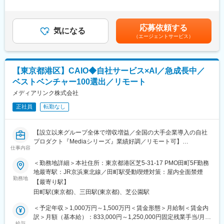
含む）】をお迎えしたいと考えています。
間外労働の残業手当は追加支給＜月給＞666,666円～1,166,666円
◇COOに求めるのは、経営陣の一員として事業全体の指揮を執る
（一律手当を含む）＜昇給有無＞有＜残業手当＞有＜給与補足＞※
■募集背景：
こと。経営層と密に連携しながら、事業・組織を戦略的かつ実務
現在年収を考慮しつつ、当社グレード制度を加味して決定しま
2026年2月には東証プライム上場企業であるスズケングループへ
応募依頼する
レベルで推進し、スケールの確度を高めるミッションを担ってい
気になる
す。■SO付与あり賃金はあくまでも目安の金額であり、選考を通
参画し、今後さらなる事業成長と組織拡大を見据えています。事
（エージェントサービス）
ただきます。
じて上下する可能性があります。月給(月額)は固定手当を含めた表
業成長を支えるためには、優れたプロダクトや営業組織だけでな
記です。
く、強固な管理部門の存在が欠かせません。
■ミッション：
現在の管理部門はCFOおよび業務委託（BPO）メンバーを中心に
◇脱炭素×テクノロジー領域におけるBtoB SaaS／Marketplaceの
運営していますが、今後の組織拡大を見据え、管理部門機能の本
【東京都港区】CAIO◆自社サービス×AI／急成長中／
事業運営を、戦略から実行まで一気通貫で推進
格的な内製化を進めています。
ベストベンチャー100選出／リモート
◇複数のプロダクトラインをまたぐオペレーションの設計・改善
本ポジションでは、経理・財務・請求・労務総務・情シス・セキ
◇IPO前後に向けた事業成長と経営基盤の確立
メディアリンク株式会社
ュリティ領域を横断しながら、管理部門の立ち上げと組織づくり
◇経営意思決定に必要なオペレーション視点のインサイト提供
を推進していただきます。
正社員
転勤なし
単なる管理業務の運営ではなく、業務フローの構築、組織づく
■具体的な業務内容：
り、人材採用、業務改善を通じて、事業成長を支える管理部門を
◇PL計画の責任を持ち、事業計画達成のための戦略立案
創り上げる管理部長を募集します。
【設立以来グループ全体で増収増益／全国の大手企業導入の自社
◇事業グロースのためのKPI策定・モニタリングと改善
プロダクト『Mediaシリーズ』業績好調／リモート可】
◇各事業部の戦略遂行サポートおよび推進体制の構築
仕事内容
変更の範囲：会社の定める業務
■仕事概要：
◇セールス／PM／マーケティング／カスタマーサクセス等の各部
・出社／在宅の選択制
＜勤務地詳細＞本社住所：東京都港区芝5-31-17 PMO田町5F勤務
門横断オペレーション設計
地最寄駅：JR京浜東北線／田町駅受動喫煙対策：屋内全面禁煙
◇オペレーション課題の特定と改善PDCA（例：受発注フロー、
AI戦略統括責任者である、CAIOを募集します。メディアリンク
勤務地
レポーティング、プロセスの自動化等）
【最寄り駅】
は、「ビジネスを変革し、ワクワクであふれる明日をつくる」を
◇経営戦略に沿った組織開発・人材配置計画の立案
田町駅(東京都)、三田駅(東京都)、芝公園駅
ビジョンに掲げ、一人でも多くの人が「単純作業から解放され、
◇事業全体のPL／BSの理解とそれに基づくリソース配分最適化
知的労働に没頭できることを実現し、更に「知的労働の質を高め
＜予定年収＞1,000万円～1,500万円＜賃金形態＞月給制＜賃金内
◇経営層への経営アジェンダの共有とアクション実行
ること」で、人々の「働く幸せ」に貢献することに挑戦していま
訳＞月額（基本給）：833,000円～1,250,000円固定残業手当/月：
◇IPO準備に関わる業務支援（内部統制の整理、事業計画資料作成
す。創業当時からの基盤事業である「音声テック事業
給与