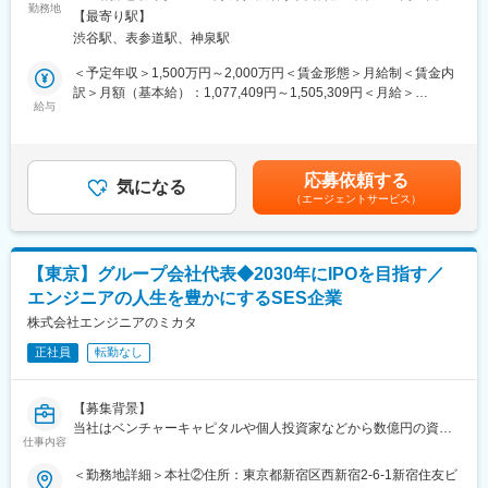
て、組織と事業の非連続な成長を牽引する。
勤務地
煙変更の範囲：会社の定める事業所（リモートワーク含む）
対し、商習慣やリテラシーの壁を乗り越えた”自然と使われる”“現
【最寄り駅】
場にとってなくてはならない”プロダクトでの本質的な変革に挑ん
渋谷駅、表参道駅、神泉駅
当社はAI×DX領域で急成長を続け、2024年5月にグロース市場へ
でいただけます。
上場を果たした売上140億超・780名超規模のテックカンパニーで
＜予定年収＞1,500万円～2,000万円＜賃金形態＞月給制＜賃金内
・医療・介護の構造課題は日本特有のものではなく、世界中が少
す。 ここからさらに「1,000億円企業」を目指すにあたり、管理
訳＞月額（基本給）：1,077,409円～1,505,309円＜月給＞
子高齢化に直面するこれからの時代において、ますます普遍性を
部門（人事・財務・法務・総務等）を単なる支援機能ではなく
給与
1,077,409円～1,505,309円＜昇給有無＞有＜残業手当＞無＜給与
帯びていきます。現場の非効率をテクノロジーの力で再設計する
「経営のエンジン」へと昇華させる必要があります。
補足＞※前職及び、年齢・経験・能力を考慮の上、決定いたしま
取り組みは、将来的にグローバル展開も視野に入るテーマです。
す。■昇給：年1回（9月）■賞与：年2回（3月、9月）賃金はあく
・上場経験を持つ代表と並走をいただきながら、事業戦略からサ
求めるのは「経営の意思決定に関与できる参謀」です。 CEOや事
までも目安の金額であり、選考を通じて上下する可能性がありま
ービス設計・実行まで、自らの手で事業と組織をゼロから形作る
応募依頼する
業側役員と対等な視点で議論し、組織全体を俯瞰して最適解を導
気になる
す。月給(月額)は固定手当を含めた表記です。
「創業フェーズ」の経験を得ることができます。
（エージェントサービス）
き出せるリーダーを募集します。
変更の範囲：会社の定める業務
■業務内容
CEOおよび事業側役員のパートナーとして、企業運営全般（ヒ
【東京】グループ会社代表◆2030年にIPOを目指す／
ト・モノ・カネ・情報）の最適化と最大化を担います。
エンジニアの人生を豊かにするSES企業
? 経営戦略の実行推進
株式会社エンジニアのミカタ
CEOが描くビジョンを基に、財務・人事・組織の各戦略へと
正社員
転勤なし
具体化し、実行までをリードします。経営の意思決定を組織に落
とし込み、実行成果を生み出す役割を担います。
【募集背景】
? 人事（CHRO）領域
当社はベンチャーキャピタルや個人投資家などから数億円の資金
採用、評価制度の再設計といった組織の成長を支える取り組
仕事内容
調達を実施して SES事業に取り組んでおり、 2026年12月までに
みから、労務トラブル対応・給与計算の仕組化など実務まで、細
月次200名の採
＜勤務地詳細＞本社②住所：東京都新宿区西新宿2-6-1新宿住友ビ
部に神を宿らせる組織作りを推進していただきます。
用体制を作るために事業を進めていますが、達成にはさらなる成