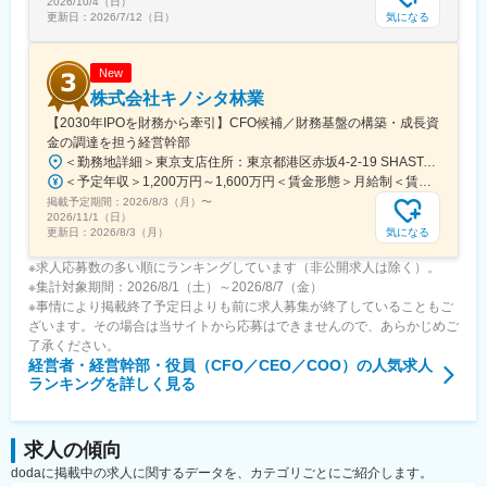
2026/10/4（日）
気になる
更新日：
2026/7/12（日）
New
株式会社キノシタ林業
【2030年IPOを財務から牽引】CFO候補／財務基盤の構築・成長資
金の調達を担う経営幹部
＜勤務地詳細＞東京支店住所：東京都港区赤坂4-2-19 SHASTA/EAST 5F勤務地最寄駅：東京メトロ線／赤坂見附駅受動喫煙対策：屋内全面禁煙変更の範囲：会社の定める事業所
＜予定年収＞1,200万円～1,600万円＜賃金形態＞月給制＜賃金内訳＞月額（基本給）：625,000円～875,000円固定残業手当/月：191,360円～267,920円（固定残業時間40時間0分/月）超過した時間外労働の残業手当は追加支給＜月給＞816,360円～1,142,920円（一律手当を含む）＜昇給有無＞有＜残業手当＞有＜給与補足＞※実績に応じて柔軟に検討します。■賞与：年2回（6、12月）■昇給：年1回（3、9月）賃金はあくまでも目安の金額であり、選考を通じて上下する可能性があります。月給(月額)は固定手当を含めた表記です。
掲載予定期間：
2026/8/3（月）
〜
2026/11/1（日）
気になる
更新日：
2026/8/3（月）
※求人応募数の多い順にランキングしています（非公開求人は除く）。
※集計対象期間：2026/8/1（土）～2026/8/7（金）
※事情により掲載終了予定日よりも前に求人募集が終了していることもご
ざいます。その場合は当サイトから応募はできませんので、あらかじめご
了承ください。
経営者・経営幹部・役員（CFO／CEO／COO）
の人気求人
ランキングを詳しく見る
求人の傾向
dodaに掲載中の求人に関するデータを、カテゴリごとにご紹介します。