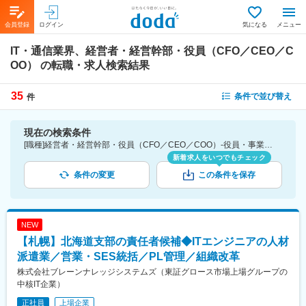
会員登録
ログイン
気になる
メニュー
IT・通信業界、経営者・経営幹部・役員（CFO／CEO／C
OO）
の転職・求人検索結果
35
条件で並び替え
件
現在の検索条件
[職種]経営者・経営幹部・役員（CFO／CEO／COO）-役員・事業統括マネジャー [業種]IT・通信業界
新着求人をいつでもチェック
条件の変更
この条件を保存
NEW
【札幌】北海道支部の責任者候補◆ITエンジニアの人材
派遣業／営業・SES統括／PL管理／組織改革
株式会社ブレーンナレッジシステムズ（東証グロース市場上場グループの
中核IT企業）
正社員
上場企業