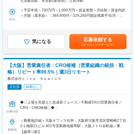
・上場を視野に入れた成長フェーズでの組織変革に携われる
大須観音駅、伏見駅(愛知県)、上前津駅
で、データドリブンな営業体制の再構築と、自走型の営業組織づ
・圧倒的な裁量で営業組織・戦略を自ら設計・主導できる
くりをリードいただきます。
＜予定年収＞700万円～1,000万円＜賃金形態＞月給制＜賃金内訳
・実力次第でCxO登用の機会あり
＞月額（基本給）：369,900円～529,285円固定残業手当/月：
■業務詳細
給与
130,100円～185,000円（固定残業時間45時間0分/月）超過した時
■教育体制
・営業プロセスの見直しとPDCAの高度化（リード・アポ率・ト
間外労働の残業手当は追加支給＜月給＞500,000円～714,285円
・代表・COO直下で事業理解・商品知識を習得
ーク・成約率等の可視化・分析）
（一律手当を含む）＜昇給有無＞有＜残業手当＞有＜給与補足＞■
・現場へのOJTやオンボーディングを通じ、改善案を提案可能
・科学的な営業戦略・戦術の設計、現場へのインストールと伴走
賞与：最大年2回（入社時期・実績に応じて支給）■昇給：年2回
応募依頼する
支援
気になる
（前年度昇給実績：平均84万円／年）賃金はあくまでも目安の金
■就業環境
（エージェントサービス）
・現場メンバーが自発的に考え改善できる組織文化の醸成
額であり、選考を通じて上下する可能性があります。月給(月額)は
・週3日リモート／週2日オフィスのハイブリッドワーク
・各拠点営業リーダーの育成とマネジメントライン構築
固定手当を含めた表記です。
・バーチャルオフィスなど柔軟な働き方を推進
・多様な人材を惹きつける採用方針のアップデートと実行
・現場への深いコミットと拠点横断の一体感醸成
■想定されるキャリアパス
【大阪】営業責任者：CRO候補（営業組織の統括・戦
・成果次第でCROやCMO等の経営参画ポジションを目指せるキャ
・成果に応じ、CROやCMO等の経営層への抜擢あり
略）リピート率99.5%｜週3日リモート
リアパス
株式会社Ｌｉｖｅ Ｓｅａｒｃｈ
■企業の特徴/魅力
■サービスについて
・急成長市場でイノベーションを創出するダイナミズム
正社員
転勤なし
不動産会社向けDXサービス「Req」は、導入社数500社超・継続
・データドリブンな組織運営と、挑戦を称えるカルチャー
率99.5%。
継続利用されるプロダクトのため、中長期で成果を積み上げられ
変更の範囲：会社の定める業務
◆◇上場を見据えた急成長フェーズ／不動産DXの営業責任者／
る環境です。
CRO・CMO候補◇◆
仕事内容
■組織構成
■採用背景：
＜勤務地詳細＞大阪オフィス住所：大阪府大阪市北区曽根崎2丁目
・20～30代が中心、男女比5:5、多様な業界出身者が活躍
不動産DX領域で提供するBPaaS／SaaSが好調で、売上は昨対比3
2-1 梅新21ビル 401号室勤務地最寄駅：大阪メトロ谷町線／東梅
倍と急成長中です。今後の上場を視野に、東京・名古屋・大阪・
勤務地
田駅受動喫煙対策：屋内全面禁煙変更の範囲：会社の定める事業
■業務の魅力
【最寄り駅】