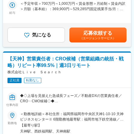
くりをリードいただきます。
＜予定年収＞700万円～1,000万円＜賃金形態＞月給制＜賃金内訳
ら型化・拡張していきます。
＞月額（基本給）：369,900円～529,285円固定残業手当/月：
・ブランドごとに異なる課題を、伴走の中で“事業”に落とし込む
■業務詳細
給与
130,100円～185,000円（固定残業時間45時間0分/月）超過した時
認知・販路・PR・販売強化など状況に合わせて打ち手を組み替
・営業プロセスの見直しとPDCAの高度化（リード・アポ率・ト
間外労働の残業手当は追加支給＜月給＞500,000円～714,285円
え、成果が出るところまで踏み込みます。
ーク・成約率等の可視化・分析）
（一律手当を含む）＜昇給有無＞有＜残業手当＞有＜給与補足＞■
・多様なアセット×経営直下で、意思決定から実行までを一気通貫
・科学的な営業戦略・戦術の設計、現場へのインストールと伴走
賞与：最大年2回（入社時期・実績に応じて支給）■昇給：年2回
で動かす
応募依頼する
支援
気になる
（前年度昇給実績：平均84万円／年）賃金はあくまでも目安の金
EC基盤、SNS/メディア、PR、卸などを横断して編集しつつ、事
（エージェントサービス）
・現場メンバーが自発的に考え改善できる組織文化の醸成
額であり、選考を通じて上下する可能性があります。月給(月額)は
業計画・KPI設計・PoC判断・投資判断まで含めて推進します。
・各拠点営業リーダーの育成とマネジメントライン構築
固定手当を含めた表記です。
・アジアの多様なブランドと向き合い、市場に合わせて価値を翻
・多様な人材を惹きつける採用方針のアップデートと実行
訳する
・現場への深いコミットと拠点横断の一体感醸成
国・文化・市場特性の違いを読み解きながら、日本（および他
【天神】営業責任者：CRO候補（営業組織の統括・戦
・成果次第でCROやCMO等の経営参画ポジションを目指せるキャ
国）で伸びる形へ変換していきます。
略）リピート率99.5%｜週3日リモート
リアパス
株式会社Ｌｉｖｅ Ｓｅａｒｃｈ
変更の範囲：会社の定める業務
■サービスについて
正社員
転勤なし
不動産会社向けDXサービス「Req」は、導入社数500社超・継続
率99.5%。
継続利用されるプロダクトのため、中長期で成果を積み上げられ
◆◇上場を見据えた急成長フェーズ／不動産DXの営業責任者／
る環境です。
CRO・CMO候補◇◆
仕事内容
■組織構成
■採用背景：
＜勤務地詳細＞本社住所：福岡県福岡市中央区天神1-10-10 天神
・20～30代が中心、男女比5:5、多様な業界出身者が活躍
不動産DX領域で提供するBPaaS／SaaSが好調で、売上は昨対比3
ビジネスセンターⅡ 6階勤務地最寄駅：福岡市地下鉄空港線／天
倍と急成長中です。今後の上場を視野に、東京・名古屋・大阪・
勤務地
神駅受動喫煙対策：屋内全面禁煙変更の範囲：会社の定める事業
■業務の魅力
【最寄り駅】
福岡の4拠点を束ねる営業責任者を増員募集します。COO直下
所（リモートワーク含む）
・上場を視野に入れた成長フェーズでの組織変革に携われる
天神駅、西鉄福岡駅、天神南駅
で、データドリブンな営業体制の再構築と、自走型の営業組織づ