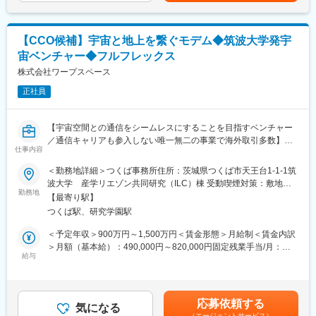
■業務詳細
戦略コンサルファームのトップ層が担う上流業務を、Ridge-iとい
うプリンシパル（事業主体）として実行する役割です。
【CCO候補】宇宙と地上を繋ぐモデム◆筑波大学発宇
宙ベンチャー◆フルフレックス
（1） グローバル水準のAI戦略策定とビジネスモデル変革
・海外の最先端AI活用事例を調査・分析し、顧客の次世代ビジネ
株式会社ワープスペース
スモデルを構想/提案
正社員
・ツール導入に留まらず、顧客組織内のAI CoE設計・設立まで深
くコミット
【宇宙空間との通信をシームレスにすることを目指すベンチャー
（2） 経営層との合意形成と変革推進
／通信キャリアも参入しない唯一無二の事業で海外取引多数】
・数兆円規模の金融グループ等の会長・社長クラスをカウンター
仕事内容
パートに、変革ロードマップのディスカッションと意思決定支援
「世界を良くする宇宙インフラの創造」をミッションに掲げ、宇
＜勤務地詳細＞つくば事務所住所：茨城県つくば市天王台1-1-1筑
を主導
宙空間と地上との通信を光通信に変えるためのモデム開発を行う
波大学 産学リエゾン共同研究（ILC）棟 受動喫煙対策：敷地内
同社にて、CCOを募集しています。
勤務地
喫煙可能場所あり変更の範囲：会社の定める事業所
（3） Ridge-i経営の推進（執行役員・COOトラック）
【最寄り駅】
・CEO直下の実務責任者として、組織課題・成長戦略に日常的に
つくば駅、研究学園駅
■業務内容
関与
当社の製品である光モデム（HOCSAI）およびデジタルツインシ
＜予定年収＞900万円～1,500万円＜賃金形態＞月給制＜賃金内訳
・入社後1～2年での執行役員就任・COOへのキャリアパスを明示
ステム（DTS）を販売するために、以下の職務を要求します。
＞月額（基本給）：490,000円～820,000円固定残業手当/月：
・経営計画を達成するマーケティング戦略/営業戦略を構築および
給与
260,000円～430,000円（固定残業時間80時間0分/月）超過した時
■同社に関して
推進する
間外労働の残業手当は追加支給＜月給＞750,000円～1,250,000円
Deep Learning/機械学習/統計解析などAIを中心とした先端技術
・中長期で競合優位性となるブランディング戦略の立案/実行
（一律手当を含む）＜昇給有無＞有＜残業手当＞有賃金はあくま
を、適切にビジネス・社会に活かすことにより新たなソーシャ
・営業に関わるリソース（人的・金銭的・業務的）マネジメント
でも目安の金額であり、選考を通じて上下する可能性がありま
ル・インパクトを創出することを目的として、活動しています。
応募依頼する
を行う
気になる
す。月給(月額)は固定手当を含めた表記です。
（エージェントサービス）