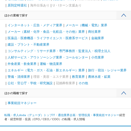
原則定時退社
海外出張あり
U・Iターン支援あり
ほかの業種で探す
インターネット・広告・メディア業界
メーカー（機械・電気）業界
メーカー（素材・化学・食品・化粧品・その他）業界
商社業界
医薬品・医療機器・ライフサイエンス・医療系サービス
金融業界
建設・プラント・不動産業界
コンサルティング・リサーチ業界・専門事務所・監査法人・税理士法人
人材サービス・アウトソーシング業界・コールセンター
小売業界
外食産業・飲食業界
運輸・物流業界
エネルギー（電力・ガス・石油・新エネルギー）業界
旅行・宿泊・レジャー業界
警備・清掃業界
理容・美容・エステ業界
教育業界
農林水産・鉱業
公社・官公庁・学校・研究施設
冠婚葬祭業界
その他
ほかの職種で探す
事業統括マネジャー
転職・求人doda（デューダ）トップ
IT・通信業界
企画・管理
役員・事業統括マネジャー
経営
者・経営幹部・役員（CFO／CEO／COO）の転職・求人情報