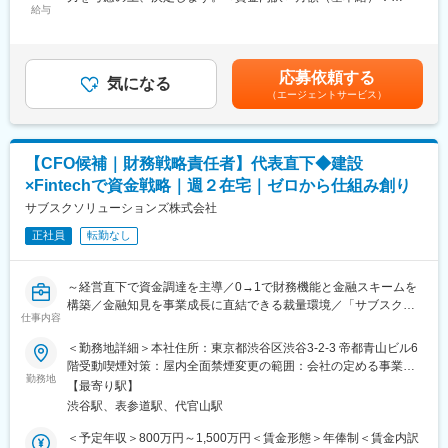
・既存顧客の拡大、新規顧客の開拓、パートナー企業との連携を
給与
374,500円～624,000円固定残業手当/月：125,500円～209,000円
・経営メンバーポジションを想定
担当し、売上・利益目標を達成するための営業販売戦略の立案と
（固定残業時間45時間0分/月）超過した時間外労働の残業手当は
実行
追加支給＜月給＞500,000円～833,000円（一律手当を含む）＜昇
■組織風土：
・技術者管理（面談・スキルアップ教育、ローテーション等）
給有無＞有＜残業手当＞有＜給与補足＞■昇給：年1回(4月)※但し
エンジニア出身である創業者の「まだ見たことのない未来を、お
応募依頼する
気になる
業績による賃金はあくまでも目安の金額であり、選考を通じて上
客様に感動を」という想いに共感して入社したメンバーが多く非
（エージェントサービス）
下する可能性があります。月給(月額)は固定手当を含めた表記で
常にアットホームで、仲間意識が高い会社です。社長・エンジニ
す。
ア・営業などメンバーを問わず、皆で議論し最適解を出し合え
る、心地よい空間であると自負しております。
【CFO候補｜財務戦略責任者】代表直下◆建設
×Fintechで資金戦略｜週２在宅｜ゼロから仕組み創り
サブスクソリューションズ株式会社
正社員
転勤なし
～経営直下で資金調達を主導／0→1で財務機能と金融スキームを
構築／金融知見を事業成長に直結できる裁量環境／「サブスクで
仕事内容
世の中を豊かに」／週2リモート～
＜勤務地詳細＞本社住所：東京都渋谷区渋谷3-2-3 帝都青山ビル6
■企業概要
階受動喫煙対策：屋内全面禁煙変更の範囲：会社の定める事業所
建設・不動産業界に向け、設備や資材の導入コストを月額化する
勤務地
（リモートワーク含む）
【最寄り駅】
「サブスククレジット」を展開するFintech企業です。初期投資の
渋谷駅、表参道駅、代官山駅
負担軽減を通じて事業者の成長を支援し、金融と実業を融合した
モデルで拡大を続けています。
＜予定年収＞800万円～1,500万円＜賃金形態＞年俸制＜賃金内訳