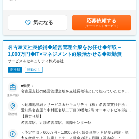
94,000円～136,000円（固定残業時間30時間0分/月）超過した時
等）
（PBX/CTI/IVR）」に加え、新たに2023年2月にAI推進部を立ち上
間外労働の残業手当は追加支給＜月給＞927,000円～1,386,000円
げ、2024年5月には生成AIを活用したカスタマーサポートを自動
（一律手当を含む）＜昇給有無＞有＜残業手当＞有＜給与補足＞※
変更の範囲：会社の定める業務
化するAIエージェントサービス「AIto（アイト）※」をリリース
上記は目安であり、スキル、経験によって優遇させていただきま
応募依頼する
し、ボイスボットやメールボットなど、マルチチャネルAI自動応
気になる
す。賃金はあくまでも目安の金額であり、選考を通じて上下する
（エージェントサービス）
答プラットフォームの開発に成功しました。
可能性があります。月給(月額)は固定手当を含めた表記です。
※「AIto（アイト）」https://mediatalkgai.studio.site/aito
■募集職種の背景：
名古屋支社長候補◆経営管理全般をお任せ◆年収～
生成AIの登場により、世界中の企業がAIを前提とした業務効率
1,000万円◆IT×マネジメント経験活かせる◆転勤無
化・価値創出へと踏み出しており、当社にとっても成長に向けた
大きな転換点と捉えています。この流れを受け、当社も社内業務
サービス＆セキュリティ株式会社
をAI前提で再設計し、全社員が日常的に生成AIを使いこなせる環
正社員
転勤なし
境を実現したいと考えています。この全社的な変革を推進する、
高い専門性とリーダーシップを備えた方を募集します。
■概要：
■期待する役割：
名古屋支社の経営管理全般を支社長候補として担っていただきま
具体的な期待は以下3つです。
仕事内容
す。
・生成AIを活用し、既存事業の提供価値を非連続に高めること
L支社の売上・予算管理、技術者管理業務・営業に関する業務・採
＜勤務地詳細＞サービス＆セキュリティ（株）名古屋支社住所：
・生成AIを軸にした革新的な新規事業を経営陣、事業責任者と一
用業務など
愛知県名古屋市中村区名駅二丁目38番地2号 オーキッドビル2階勤
緒に作ること
勤務地
務地最寄駅：JR線／名古屋駅受動喫煙対策：屋内全面禁煙
・現在の仕事を生成AIを前提とした仕事に抜本的に作り変え、生
【最寄り駅】
■具体的には：
産性を向上させること
名古屋駅、近鉄名古屋駅、国際センター駅
支社の営業、管理部門のマネジメント
・支社全体の経営方針・戦略の策定から業績拡大、社内の仕組化
＜予定年収＞600万円～1,000万円＜賃金形態＞月給制※経験・能
■組織構成：
や業務改善、組織構築と人材マネジメントまで経営管理
力を考慮の上、決定します。＜賃金内訳＞月額（基本給）：
・経営企画部配下にAI推進チームを新設予定