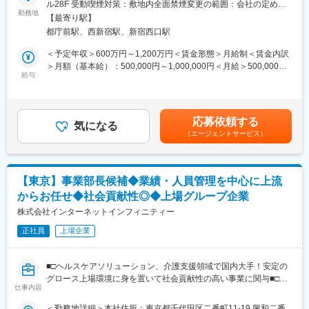
ル28F 受動喫煙対策：敷地内全面禁煙変更の範囲：会社の定める
長が必要になります。そのために今回当社と一丸となり月次採用
勤務地
事業所
財務・IR（CFO）領域
【最寄り駅】
目標を達成して
企業価値1,000億円規模を目指した資本政策の立案・実行に加え、
都庁前駅、西新宿駅、新宿西口駅
いきながら2030年の上場に向けて一緒に働ける方を募集いたしま
IRを通じたファン作り、M&AおよびPMIの推進など、成長ドライ
す。
＜予定年収＞600万円～1,200万円＜賃金形態＞月給制＜賃金内訳
バーの中核となるプロジェクトをリードします。
＞月額（基本給）：500,000円～1,000,000円＜月給＞500,000円
【業務内容】
給与
～1,000,000円＜昇給有無＞有＜残業手当＞無賃金はあくまでも目
事業サイドとの連携（Business Partner）
まず、当社に所属いただき子会社の経営を主導していただきま
安の金額であり、選考を通じて上下する可能性があります。月給
AI／DX領域の事業部と密に連携し、管理会計の視点から投資対効
す。
(月額)は固定手当を含めた表記です。
果（ROI）を最大化する提案を実施。現場のオペレーション課題
グループ全体での獲得する契約数の KPIに対して一定の目標を設
や組織の軋みを早期に発見し、自ら解決を図ります。
応募依頼する
定いたします。 KPIを必達するために営業や採用などの組織作
気になる
（エージェントサービス）
り、新規でのエン
就業環境
ジニアの紹介先企業の開拓、事業戦略作りなどをはじめとして会
渋谷本社への出社、または、在宅勤務がメインとなります。 出社
社を経営をしていただくポジションです。
頻度にレギュレーションはなく、必要に応じてご自身で出社判断
をしていただきます。
【東京】事業部長候補◆業績・人員管理を中心に上流
■当社について
からお任せ◆社会貢献性◎◆上場グループ企業
◇ITアウトソーシング/コンサルティング事業を展開
変更の範囲：会社の定める業務
現在550名超のエンジニアが稼動しており、月次10％の成長が継
株式会社インターネットインフィニティー
続しています。
正社員
上場企業
2024年3.6億円→2025年9.7億円→2026年40億円（見込み）
→2027年110億円（計画）と急成長中です。
2025年度に2社のM&Aを実施済みです。
■□ヘルスケアソリューション、介護支援領域で国内大手！安定の
グロース上場環境に身を置いて社会貢献性の高い事業に関与■□
◇2030年時価総額2,000億を実現
仕事内容
毎年2,400名の入社体制の構築と毎年2社のM&Aにより2030年派遣
現場で起こる様々な課題に対し、積極的に現場に出向き、ご利用
＜勤務地詳細＞本社住所：東京都千代田区二番町11-19 興和二番