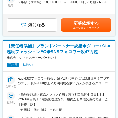
＞年額（基本給）：8,000,000円～15,000,000円＜月額＞666,666
■採用背景
給与
円～1,250,000円（12分割）＜昇給有無＞有＜残業手当＞無賃金
事業拡大に伴い資金需要が増加しており、従来は親会社が担って
はあくまでも目安の金額であり、選考を通じて上下する可能性が
いた資金調達機能を内製化するフェーズに入りました。デット・
あります。月給(月額)は固定手当を含めた表記です。
エクイティに加え、アセットや債権を活用した新たな金融スキー
応募依頼する
ムを構築し、数億円規模の資金調達を牽引できる人材の採用が急
気になる
（エージェントサービス）
務となっています。
■業務内容
建設事業者の設備導入における資金負担を軽減する金融サービス
【責任者候補】ブランドパートナー統括◆グローバル×
拡大に向け、資金調達および財務戦略を通じて事業成長を実現
越境ファッションEC◆SNSフォロワー数47万超
・デットファイナンスの企画・実行（現状4億→6億規模へ拡大）
・エクイティ調達の検討・実行
株式会社シックスティーパーセント
・SPCスキーム、ABL等の構築
正社員
転勤なし
・金融機関、リース会社、ファンドとの交渉
・事業計画・資金繰り・KPI管理の設計
・経営陣との戦略策定および意思決定支援
■□SNS総フォロワー数47万超／Z世代中心に話題沸騰中！アジア
のブランドが2000以上／月間利用者数55万人が集まるグローバル
■組織構成
仕事内容
展開の越境ファッションEC／"TECHNOLOGY × GLOBAL ×
代表直下の少数精鋭（計4名）。
FASHION × EC "で注目のスタートアップ□■
＜勤務地詳細＞東京オフィス住所：東京都目黒区中目黒1-8-1
営業2名・事務1名の体制で、財務機能はこれから立ち上げフェー
VORT中目黒Ⅰ 1階受動喫煙対策：屋内全面禁煙変更の範囲：会社
ズ。親会社CFO・財経部と連携しながら推進します。
■ミッション
勤務地
の定める事業所（リモートワーク含む）
【最寄り駅】
“第二の成長エンジン”として、ブランドパートナー事業を成立さ
■入社後の流れ
中目黒駅、代官山駅、恵比寿駅
せ、スケールさせることがミッションです。
まずは既存の資金調達状況やスキーム理解から入り、親会社CFO
・会社の成長戦略における本事業の位置づけと勝ち筋の定義（誰