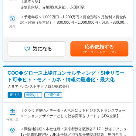
含む）
■業務の魅力
【最寄り駅】
いただく想定です。社会的意義の大きなテーマに取り組みなが
・上場を視野に入れた成長フェーズでの組織変革に携われる
赤坂見附駅、赤坂駅(東京都)、永田町駅
ら、事業創造と経営スキルの双方を発揮できるポジションです。
・圧倒的な裁量で営業組織・戦略を自ら設計・主導できる
＜予定年収＞1,000万円～1,200万円＜賃金形態＞月給制＜賃金内
・実力次第でCxO登用の機会あり
【期待したい役割】
訳＞月額（基本給）：830,000円～1,000,000円＜月給＞830,000
創業フェーズにおける二人目の経営人材として、0→1の事業立ち
給与
円～1,000,000円＜昇給有無＞有＜残業手当＞無＜給与補足＞※給
■教育体制
上げから将来的なスケールに向けた基盤づくりまで、幅広く経営
与は経験・能力等を考慮の上、決定します。賃金はあくまでも目
・代表・COO直下で事業理解・商品知識を習得
にコミットいただける方を募集しています。
安の金額であり、選考を通じて上下する可能性があります。月給
・現場へのOJTやオンボーディングを通じ、改善案を提案可能
◎ 介護業界における課題解像度をもとにしたプロダクト戦略・事
(月額)は固定手当を含めた表記です。
応募依頼する
業戦略の策定
気になる
■就業環境
（エージェントサービス）
◎ ヒアリング・検証・販売活動を通じたプロダクト開発へのフィ
・週3日リモート／週2日オフィスのハイブリッドワーク
ードバック
・バーチャルオフィスなど柔軟な働き方を推進
◎ 業務設計、顧客対応、事業オペレーション構築
◎ シリーズAに向けた資金調達準備（事業計画・データ整備・ピ
■想定されるキャリアパス
COO◆グロース上場ITコンサルティング・SI◆リモー
ッチデック構築等）
・成果に応じ、CROやCMO等の経営層への抜擢あり
ト可◆ヒト・モノ・カネ・情報の最適化・最大化
◎ 将来的な営業・組織体制の立ち上げ／拡張を見据えた中長期戦
略設計
ＡＲアドバンストテクノロジ株式会社
■企業の特徴/魅力
・急成長市場でイノベーションを創出するダイナミズム
正社員
転勤なし
上場企業
【ポジションの魅力】
・データドリブンな組織運営と、挑戦を称えるカルチャー
・2040年には57万人の人材不足が見込まれ、もはや人手だけでは
解決できない巨大で構造的な社会課題に対する中長期の事業戦略
変更の範囲：会社の定める業務
【クラウド技術とデータ・AI活用によるビジネストランスフォー
から実行までを担っていただきます。現場理解と構造理解の両方
メーションデザイナーとして社会変革をリードするDX企業】
を持ち、複雑な課題をシンプルに捉え、当事者に寄り添いながら
仕事内容
実行していく手触り感を持って推進することができます。
■募集背景
＜勤務地詳細＞本社住所：東京都渋谷区渋谷2-17-1 渋谷アクシュ
・中小事業者が9割以上を占めるロングテールかつ、既存ITツール
160億から1,000億へ。経営者と同等の視座を持つ「参謀」とし
18F勤務地最寄駅：JR山手線／渋谷駅受動喫煙対策：屋内全面禁
ではまだまだカバーしきれていない未着手の広大なマーケットに