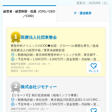
更新日：
2026/8/8（土）
◇2030年時価総額2,000億を実現
毎年2,400名の入社体制の構築と毎年2社のM&Aにより2030年派遣
経営者・経営幹部・役員（CFO／CEO
IT・通信業界
エンジニア1万人稼働、売上高800億円、純利益60億円を実現しま
／COO）
す。
2026年1月の単月内定承諾者数は170名となり、追加の資金調達で
確実に月次200名入社体制が構築できる状況にあります。
当社の累計資金調達額は10億円であり、年内に50億の追加エクイ
医療法人社団東整会
ティファイナンスを計画しています。
整形外科クリニックのCOO◆全国・グローバル展開を牽引／急成
変更の範囲：会社の定める業務
長医療法人の経営中核／業界未経験歓迎
＜勤務地詳細＞東京神田整形外科クリニック住所：東京都千代田区鍛冶町2丁目8-6 メディカルプライム神田3F勤務地最寄駅：JR山手線／神田駅受動喫煙対策：屋内全面禁煙変更の範囲：会社の定める事業所
＜予定年収＞1,500万円～2,000万円＜賃金形態＞月給制＜賃金内訳＞月額（基本給）：1,200,000円～1,500,000円＜月給＞1,200,000円～1,500,000円＜昇給有無＞有＜残業手当＞有＜給与補足＞※経験やスキルを考慮して決定します。■昇給：年1回■賞与：年2回賃金はあくまでも目安の金額であり、選考を通じて上下する可能性があります。月給(月額)は固定手当を含めた表記です。
掲載予定期間：
2026/7/23（木）
〜
2026/10/21（水）
気になる
更新日：
2026/7/23（木）
株式会社ジモティー
【リモート可】執行役員候補（地域インフラ事業）
＜勤務地詳細＞本社住所：東京都品川区西五反田1-2-10 CIRCLES五反田2F勤務地最寄駅：JR山手線／五反田駅受動喫煙対策：屋内全面禁煙変更の範囲：会社の定める事業所（リモートワーク含む）
＜予定年収＞1,500万円～2,500万円＜賃金形態＞月給制＜賃金内訳＞月額（基本給）：923,500円～1,542,000円固定残業手当/月：326,500円～541,334円（固定残業時間45時間0分/月）超過した時間外労働の残業手当は追加支給＜月給＞1,250,000円～2,083,334円（一律手当を含む）＜昇給有無＞有＜残業手当＞有＜給与補足＞※スキル・経験により考慮いたします。※想定年収は目安であり、選考を通じて上下する可能性があります。■昇給：年2回（評価制度に基づき、成果とプロセスを多角的に評価）賃金はあくまでも目安の金額であり、選考を通じて上下する可能性があります。月給(月額)は固定手当を含めた表記です。
掲載予定期間：
2026/7/6（月）
〜