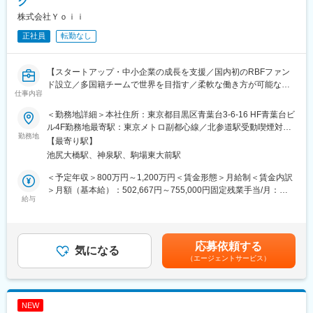
ク
◎SES組織マネジメント
株式会社Ｙｏｉｉ
・約200名規模（自社・パートナー含む）のエンジニア組織の運
営
正社員
転勤なし
・エンジニアの定着率向上に向けた施策推進
・単価向上や収益改善に向けた取り組み
・キャリア形成支援およびマネジメント層の育成
【スタートアップ・中小企業の成長を支援／国内初のRBFファン
・現場課題の把握、改善提案および実行
ド設立／多国籍チームで世界を目指す／柔軟な働き方が可能な環
仕事内容
境です】
◎組織改革・組織開発
＜勤務地詳細＞本社住所：東京都目黒区青葉台3-6-16 HF青葉台ビ
・管理職マネジメントの強化
■職務概要：
ル4F勤務地最寄駅：東京メトロ副都心線／北参道駅受動喫煙対
・評価制度の浸透および運用改善
当社の管理部門責任者候補として、コーポレート業務全般の推
勤務地
策：屋内全面禁煙変更の範囲：会社の定める事業所（リモートワ
【最寄り駅】
・組織課題の発見と改善施策の立案・推進
進・体制強化をお任せします。CFOや関連メンバー、外部リソー
ーク含む）
池尻大橋駅、神泉駅、駒場東大前駅
・拠点全体のエンゲージメント向上施策の企画・実行
スと連携しながら、経理・財務、法務、会議体運営、規程整備、
・継続的な事業成長を見据えた組織基盤の構築
自動化推進、上場準備対応など幅広い業務をディレクション・実
＜予定年収＞800万円～1,200万円＜賃金形態＞月給制＜賃金内訳
行いただきます。事業成長に不可欠な基盤構築を担い、組織全体
＞月額（基本給）：502,667円～755,000円固定残業手当/月：
■キャリアステップ：
の運営効率化に寄与するポジションです。
給与
164,000円～245,000円（固定残業時間45時間0分/月）超過した時
入社後はご経験を活かせる業務からお任せします。現責任者や周
間外労働の残業手当は追加支給＜月給＞666,667円～1,000,000円
囲のサポートを受けながら、将来的に北海道支部の責任者として
■具体的には：
（一律手当を含む）＜昇給有無＞有＜残業手当＞有＜給与補足＞
活躍いただくことを想定しています。
・財務・経理・労務の月次業務の管理、決算業務（月次・四半
ご経験・スキルによって決定賃金はあくまでも目安の金額であ
応募依頼する
期・年次）、資金管理（支払・入金）
気になる
り、選考を通じて上下する可能性があります。月給(月額)は固定手
（エージェントサービス）
■組織構成：営業部5名、エンジニア約180～200名（協力会社含
・契約書や文書管理、社外専門家（税理士・社労士・弁護士等）
当を含めた表記です。
む）
との連携
・株主総会や全社会議などの運営
■本ポジションの魅力
・コーポレート業務の自動化／効率化の設計・推進
NEW
・東京に次ぐ規模を誇る北海道拠点の経営に近い立場で事業運営
・規程・マニュアル・社内申請フロー等の整備・運用