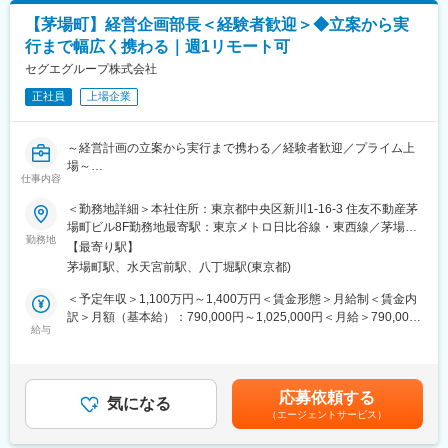
今回の募集は、グループの事業会社（子会社）の経営企画機能を
【茅場町】経営企画部長＜経験者歓迎＞◆立案から実
強化するための新設ポジションです。
行まで幅広く携わる｜週1リモート可
ホールディングス所属として採用し、主にグループ事業会社の経
営戦略・事業計画づくりを、社長および経営層とほぼ一人称で議
セグエグループ株式会社
論・推進いただくことを期待しています。（ホールディングス側
正社員
上場企業
やグループ横断のテーマに関わる場面もあります。）
■主なミッション
～経営計画の立案から実行まで携わる／経験者歓迎／プライム上
・担当事業会社の中期経営計画・年度予算の策定と推進
場～
・経営層への報告・意思決定支援（社長・役員との直接ディスカ
仕事内容
ッション）
■業務概要：
＜勤務地詳細＞本社住所：東京都中央区新川1-16-3 住友不動産茅
・事業KPIのモニタリングと課題抽出・改善施策の立案
東証プライム上場、M&Aを進めつつ、公募増資（PO）により財務
場町ビル8F勤務地最寄駅：東京メトロ日比谷線・東西線／茅場町
・新規事業・投資・アライアンス等の検討支援（グループ横断テ
基盤を強化し、更なる事業拡大を目指しています。
勤務地
駅受動喫煙対策：屋内全面禁煙変更の範囲：会社の定める事業所
ーマを含む）
【最寄り駅】
海外の最先端のNWやセキュリティ商材などを代理店として取り扱
（リモートワーク含む）
茅場町駅、水天宮前駅、八丁堀駅(東京都)
ったり、RevoWorksといった自社開発のセキュリティ商材を有し
■具体的な業務内容
ているジェイズ・コミュニケーション社を筆頭とした子会社6社を
＜予定年収＞1,100万円～1,400万円＜賃金形態＞月給制＜賃金内
・担当事業会社の中期経営計画・事業計画の策定（社長・経営層
束ねる持株会社です。
訳＞月額（基本給）：790,000円～1,025,000円＜月給＞790,000
との議論を主導）
経営計画の立案から実行まで携わっていただくことで、会社全体
給与
円～1,025,000円＜昇給有無＞有＜残業手当＞無＜給与補足＞※前
・年度予算の策定、予実管理、月次での進捗レビュー
の成長に関わることができる環境です。
職での賃金及びご経験・スキルを考慮して検討いたします。※管理
・経営会議・取締役会向け資料の作成と論点整理
監督者のため、時間外手当（深夜を除く）の別途支給はございま
・事業KPIの設計・モニタリングと、課題に対する改善提案
■業務内容詳細：
せん。■賞与：年2回（会社業績、個人別評価に応じて変動）■昇
・新規事業・投資・M&A・アライアンス検討時の情報整理と分析
応募依頼する
中期経営計画策定、予算策定、予実管理、取締役会・経営会議の
気になる
給：年1回賃金はあくまでも目安の金額であり、選考を通じて上下
・ホールディングス各部門（経営管理・財務経理等）との連携・
（エージェントサービス）
運営、IR、M&A案件の進行等をマネジメントする経営企画部長の
する可能性があります。月給(月額)は固定手当を含めた表記です。
調整
募集です。
・経営層の意思決定をスピーディーに支えるための各種分析・レ