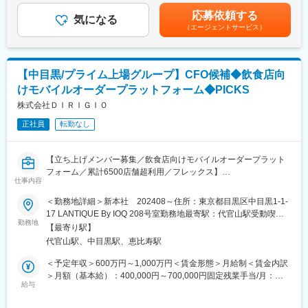
■業務内容：
昇給あり■賞与なし賃金はあくまでも目安の金額であり、選考を通
応募依頼する
経営陣として会社の事業戦略の策定を行い、最高執行責任者とし
気になる
じて上下する可能性があります。月給(月額)は固定手当を含めた表
■本ポジションの魅力
（エージェントサービス）
て会社の事業戦略を踏まえた事業開発に携わる業務全般の統括を
記です。
・東京に次ぐ規模を誇る北海道拠点の経営に近い立場で事業運営
担っていただきます。下記の業務を、組織として実行できるため
に携われます。
のマネジメント業務全般をお任せします。
・営業・SES双方の組織を統括し、大きな裁量を持って組織づく
りを推進できます。
【中目黒/プライム上場グループ】CFO候補◆飲食店向
■業務詳細：
・売上責任だけではなく、人材育成や組織変革にも深く関われる
けモバイルオーダープラットフォーム◆PICKS
・エンタープライズ企業へのサービス構築提案
ため、経営視点でのキャリア形成が可能です。
・新規事業の企画／実行
株式会社ＤＩＲＩＧＩＯ
・将来的には北海道拠点長から役員へ会社を牽引する中核人材と
・事業アライアンスの推進
して、更なるキャリアアップも期待されています。
正社員
転勤なし
・事業戦略の立案～実行
・事業計画書の策定、数値管理
変更の範囲：会社の定める業務
【立ち上げメンバー募集／飲食店向けモバイルオーダープラット
■ポジションの魅力：
フォーム／累計6500店舗超利用／フレックス】
・俯瞰かつ具体的な目線で事業に携われます。
仕事内容
・業務でなくて、ミッションベースでの仕事であるため柔軟な発
■募集背景：
＜勤務地詳細＞新本社 202408～住所：東京都目黒区中目黒1-1-
想で自由に事業開発に従事することが可能です。
当社は飲食店に対して、モバイルオーダーの立ち上げ～活用まで
17 LANTIQUE By IOQ 208号室勤務地最寄駅：代官山駅受動喫煙
を一貫してご提供するモバイルオーダープラットフォーム事業を
勤務地
対策：屋内全面禁煙
■製品の特長：
【最寄り駅】
提供しているスタートアップです。2021年7月にシリーズAの資金
◇モバイルオーダープラットフォーム「PICKS」：個店を中心に
代官山駅、中目黒駅、恵比寿駅
調達を実施し、今まさに事業拡大を行なっていくフェーズにあり
モバイルオーダーの開発～運用までを一気通貫で提供します。
ます。当社のビジョンの実現に向けて、経営メンバーとして参画
＜予定年収＞600万円～1,000万円＜賃金形態＞月給制＜賃金内訳
◇「PICKS」を利用することで、飲食店はテイクアウトやデリバ
いただけるCFO・管理部長候補の募集になります。会社の中核に
＞月額（基本給）：400,000円～700,000円固定残業手当/月：
リーにおける集客～継続的な顧客リレーションの強化まで包括的
なるメンバーとして高いオーナーシップを持って参画いただける
給与
100,000円～130,000円（固定残業時間30時間0分/月）超過した時
にひとつのサービスで行うことが可能です。
方を募集します。
間外労働の残業手当は追加支給＜月給＞500,000円～830,000円