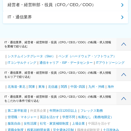
経営者・経営幹部・役員（CFO／CEO／COO）
IT・通信業界
IT・通信業界、経営者・経営幹部・役員（CFO／CEO／COO）の転職・求人情報
を業種で絞り込む
システムインテグレータ（SIer）
ベンダ（ハードウェア・ソフトウェア）
ITコンサルティング
通信キャリア・ISP・データセンター
ITアウトソーシング
IT・通信業界、経営者・経営幹部・役員（CFO／CEO／COO）の転職・求人情報
をエリアで絞り込む
北海道･東北
関東
東海
北信越
関西
中国･四国
九州・沖縄
海外
IT・通信業界、経営者・経営幹部・役員（CFO／CEO／COO）の転職・求人情報
をこだわり条件で絞り込む
第二新卒歓迎
外資系企業
年間休日120日以上
フレックス勤務
管理職・マネジャー
英語を活かす
学歴不問
転勤なし（勤務地限定）
服装自由
女性活躍
社宅・家賃補助制度
上場企業
中国語を活かす
退職金制度
残業20時間未満
完全週休2日制
職種未経験歓迎
土日祝休み