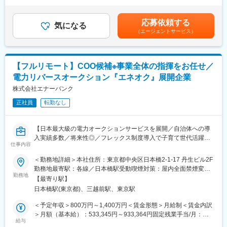
間外労働の残業手当は追加支給＜月給＞500,000円～1,000,000円
（PDCAの実施）の経験
◇業務委託（BPO）メンバーのマネジメント
（一律手当を含む）＜昇給有無＞有＜残業手当＞有＜給与補足＞※
◇各種業務フローの整備および改善
ご経験、スキルを参考に当社規定により決定します。賃金はあく
■製品の特長：
応募依頼する
気になる
までも目安の金額であり、選考を通じて上下する可能性がありま
◇モバイルオーダープラットフォーム「PICKS」：個店を中心に
（エージェントサービス）
＜組織構築＞
す。月給(月額)は固定手当を含めた表記です。
モバイルオーダーの開発～運用までを一気通貫で提供します。
◇管理部門組織の立ち上げ
◇「PICKS」を利用することで、飲食店はテイクアウトやデリバ
◇採用計画の策定および採用活動への参画
リーにおける集客～継続的な顧客リレーションの強化まで包括的
◇メンバー育成およびマネジメント
にひとつのサービスで行うことが可能です。
【フルリモート】COO候補※事業全体の指揮をお任せ／
◇組織拡大に伴う体制設計
電力リバースオークション『エネオク』展開企業
＜管理業務＞
株式会社エナーバンク
◇経理、財務、請求、労務総務、情シス・セキュリティ領域にお
正社員
転勤なし
ける実務対応
◇各種課題の整理および改善推進
◇管理部門におけるプロジェクト推進
【日本最大級の電力オークションサービスを展開／自治体への導
◇経営陣との連携およびレポーティング
入実績多数／将来性◎／フレックス制度導入で子育て世代活躍
仕事内容
中】
※組織立ち上げフェーズのため、入社当初はプレイングマネージャ
＜勤務地詳細＞本社住所：東京都中央区日本橋2-1-17 丹生ビル2F
ーとして実務も担当いただくことを想定しています。
■概要：
勤務地最寄駅：各線／日本橋駅受動喫煙対策：屋内全面禁煙変更
◇脱炭素が求められる流れの中で、自治体から採用されることで
勤務地
の範囲：会社の定める事業所（リモートワーク含む）
■ミッション：
【最寄り駅】
公平公正のブランディングのもと、プロダクト・サービスのPMF
経理・財務・請求・労務総務・情シス・セキュリティ領域を統括
日本橋駅(東京都)、三越前駅、東京駅
完了に伴い事業がスケールしております。事業は急速にスケール
し、事業成長を支える管理部門を構築すること。
し、現在はT2D3に沿った成長戦略の中でIPO準備フェーズに突入
＜予定年収＞800万円～1,400万円＜賃金形態＞月給制＜賃金内訳
しています。このスケーラビリティの高いフェーズにおいて、経
＞月額（基本給）：533,345円～933,364円固定残業手当/月：
BPO中心の運営体制から内製化を推進しながら、業務品質の向
営と事業をつなぎ、オペレーション全体を統括する【COO（候補
給与
133,321円～233,302円（固定残業時間30時間0分/月）超過した時
上、組織づくり、業務改善をリードしていただきます。