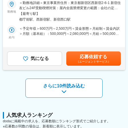
月次200名の採
＜勤務地詳細＞東京事業所住所：東京都新宿区西新宿2-6-1 新宿住
企業です。我が国は2025年を迎え、団塊の世代が全員75歳以上に
用体制を作るために事業を進めていますが、達成にはさらなる成
友ビル24F受動喫煙対策：屋内全面禁煙変更の範囲：会社の定め
なり、超高齢社会に突入しています。その中で弊社は、「創意革
長が必要になります。そのために今回当社と一丸となり月次採用
勤務地
る事業所
新と挑戦による超高齢社会における課題解決」をミッション(使
【最寄り駅】
目標を達成して
命・事業領域)としています。
都庁前駅、西新宿駅、新宿西口駅
いきながら2030年の上場に向けて一緒に働ける方を募集いたしま
す。
＜予定年収＞600万円～2,500万円＜賃金形態＞月給制＜賃金内訳
変更の範囲：会社の定める業務
＞月額（基本給）：500,000円～2,080,000円＜月給＞500,000円
【業務内容】
給与
～2,080,000円＜昇給有無＞有＜残業手当＞無賃金はあくまでも目
主に下記の業務をご担当いただく想定でおります。
安の金額であり、選考を通じて上下する可能性があります。月給
・管理部門の組織組成
(月額)は固定手当を含めた表記です。
・経理フローの自動化等の業務効率化のためのフロー構築
応募依頼する
・各種契約書や規約の作成、レビュー、管理
気になる
（エージェントサービス）
・社内規程、マニュアル、ひな型等の作成および改訂
・新規事業における法務面からのスキーム検討等
・株主総会等の運営、その他商事法務全般
・その他法律相談・各事業部の契約関連業務
・投資家との折衝業務
さらに10件読み込む
■当社について
◇ITアウトソーシング/コンサルティング事業を展開
現在550名超のエンジニアが稼動しており、月次10％の成長が継
続しています。
2024年3.6億円→2025年9.7億円→2026年40億円（見込み）
人気求人ランキング
→2027年110億円（計画）と急成長中です。
dodaに掲載中の求人を、応募数順にランキング形式でご紹介します。
2025年度に2社のM&Aを実施済みです。
※応募数が同数の場合は、新着順に表示しています。