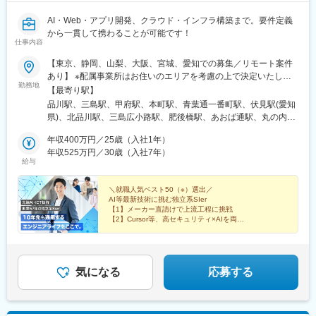
AI・Web・アプリ開発、クラウド・インフラ構築まで。要件定義
から一貫して携わることが可能です！
仕事内容
【東京、静岡、山梨、大阪、宮城、愛知での募集／リモート案件
あり】 ※配属事業所はお住いのエリアを考慮の上で決定いたしま
勤務地
す。 ※U・Iターン歓迎／転勤検討時にはご本人希望も考慮しま
【最寄り駅】
す。 ■本社：東京都港区港南2-16-3 品川グランドセントラルタワ
品川駅、三島駅、甲府駅、本町駅、青葉通一番町駅、伏見駅(愛知
ー ■各事業所 東京、静岡、山梨、大阪、宮城、愛知
県)、北品川駅、三島広小路駅、肥後橋駅、あおば通駅、丸の内駅
(愛知県)、仙台駅(地下鉄)
年収400万円／25歳（入社1年）
年収525万円／30歳（入社7年）
給与
＼就職人気ベスト50（※）選出／
AI等最新技術に挑む独立系SIer
【1】メーカー直請けで上流工程に挑戦
【2】Cursor等、高セキュリティ×AIを両立
【3】Udemy提供＆資格手当で成長支援
【4】リモート可・フレックス・賞与4.5か月
気になる
応募する