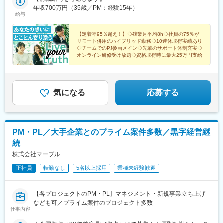
キルレベルやご希望に応じて可能です＜拠点＞【本社】東京都千
年収700万円（35歳／PM：経験15年）
給与
代田区内神田1-2-8 楠本第2ビル3F【九州支社／福岡事業所】福岡
県福岡市博多区比恵町1-1 楠本第7ビル6F【札幌営業所】北海道札
幌市北区北10条西4丁目 楠本第10ビル7F【大阪営業所】大阪府大
【定着率95％超え！】◇残業月平均8h◇社員の75％が
リモート併用のハイブリッド勤務◇10連休取得実績あり
阪市中央区道修町4-1-1 武田御堂筋ビル2F※受動喫煙対策：あり
◇チームでのPJ参画メイン◇先輩のサポート体制充実◇
（プロジェクト先による）
オンライン研修受け放題◇資格取得時に最大25万円支給
気になる
応募する
PM・PL／大手企業とのプライム案件多数／黒字経営継
続
株式会社マーブル
正社員
転勤なし
5名以上採用
業種未経験歓迎
【各プロジェクトのPM・PL】マネジメント・新規事業立ち上げ
なども可／プライム案件のプロジェクト多数
仕事内容