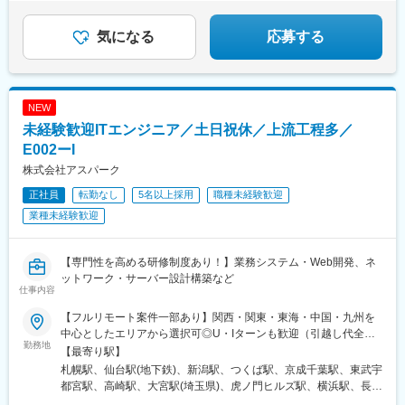
六本木駅、伊予大洲駅、福駅、芦原橋駅、桃山駅、野田阪神駅、
東比恵駅、渡辺橋駅、淀屋橋駅、鶴崎駅、西小倉駅、二島駅、今
気になる
応募する
池駅(福岡県)、上鳥羽口駅、竹下駅、小森江駅、甘木駅(西鉄線)、
広畑駅、住ノ江駅、江波駅、八本松駅、矢場町駅、大船駅、新羽
駅、油田駅、五井駅、門出駅、洛西口駅、小舞子駅、黒川駅(愛知
県)、丸の内駅(愛知県)、戸部駅、鶴見小野駅、三ツ沢下町駅、山
NEW
手駅、井土ケ谷駅、上永谷駅、和田町駅、鶴ケ峰駅、戸塚駅、赤
羽駅、峰駅、陸前落合駅、センター南駅、北四番丁駅、稲永駅、
未経験歓迎ITエンジニア／土日祝休／上流工程多／
岡本駅(栃木県)、笠寺駅、村井駅、茅野駅、本山駅(愛知県)、さが
E002ーI
み野駅、小俣駅(栃木県)、新前橋駅、群馬藤岡駅、本庄駅、垂井
株式会社アスパーク
駅、徳山駅、周防下郷駅、道ノ尾駅、大波止駅、喜々津駅、国母
駅、松江駅、伊賀屋駅、弥生が丘駅、宮崎駅、南鹿児島駅、さっ
正社員
転勤なし
5名以上採用
職種未経験歓迎
ぽろ駅、青葉通一番町駅、千葉駅、虎ノ門駅、神奈川駅、市役所
業種未経験歓迎
前駅(長野県)、新静岡駅、第一通り駅、近鉄名古屋駅、金沢駅、中
崎町駅、オークスカナルパークホテル富山前、四条駅(京都市営)、
神戸三宮駅(阪神)、姫路駅、岡山駅前駅、胡町駅、高松築港駅、天
【専門性を高める研修制度あり！】業務システム・Web開発、ネ
神南駅、辛島町駅、南公園駅、湊川駅、小路駅、常盤駅(岡山県)、
ットワーク・サーバー設計構築など
横川駅、谷町四丁目駅、舟入幸町駅、大小路駅、亀戸駅、中津駅
仕事内容
(地下鉄)、六本木一丁目駅、ＪＲ難波駅、観月橋駅、海老江駅、中
【フルリモート案件一部あり】関西・関東・東海・中国・九州を
之島駅、なにわ橋駅、甘木駅(甘木鉄道線)、住之江公園駅、上前津
中心としたエリアから選択可◎U・Iターンも歓迎（引越し代全額
駅、久屋大通駅、平沼橋駅、国道駅、蒔田駅、赤羽岩淵駅、セン
勤務地
負担など制度も完備！）◎プロジェクトにより、一部完全在宅／
【最寄り駅】
ター北駅、勾当台公園駅、本笠寺駅、自由ケ丘駅(愛知県)、出島
リモート業務もあります。■関西エリア（大阪、京都、兵庫、奈
札幌駅、仙台駅(地下鉄)、新潟駅、つくば駅、京成千葉駅、東武宇
駅、北１２条駅、あおば通駅、新千葉駅、神谷町駅、新高島駅、
良、和歌山、滋賀）■関東エリア（東京、神奈川、千葉、埼玉、栃
都宮駅、高崎駅、大宮駅(埼玉県)、虎ノ門ヒルズ駅、横浜駅、長野
日吉町駅、新浜松駅、名鉄名古屋駅、梅田駅(地下鉄)、富山駅、京
木、つくばなど）■東海エリア（愛知、三重、岐阜、静岡）■中国
駅、静岡駅、浜松駅、名古屋駅、北鉄金沢駅、大阪梅田駅(阪急
都河原町駅、三ノ宮駅、西川緑道公園駅、銀山町駅、西鉄福岡