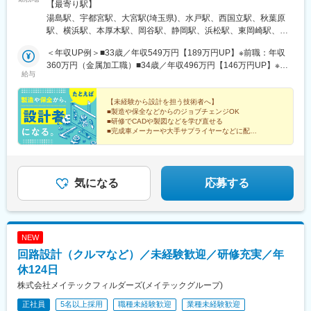
ー、半導体製造装置メーカーなど当社取引先の拠点（東北・関
【最寄り駅】
東・中部・東海・関西・九州を中心に全国各地）※派遣先企業にて
湯島駅、宇都宮駅、大宮駅(埼玉県)、水戸駅、西国立駅、秋葉原
就業（事業所・拠点については下記「勤務地一覧」を参照くださ
駅、横浜駅、本厚木駅、岡谷駅、静岡駅、浜松駅、東岡崎駅、東
い）※異動等で勤務地に変更がある場合の範囲：当社における各部
別院駅、あすなろう四日市駅、東寺駅、尼崎駅(東海道本線)、神戸
署及び各拠点等、当社の定める場所。詳細は就業条件明示書に記
＜年収UP例＞■33歳／年収549万円【189万円UP】※前職：年収
三宮駅(阪神)、広島駅、祇園駅(福岡県)、花畑町駅、上野広小路
載。■経験者採用のうち希望勤務地エリアの営業所に配属された割
360万円（金属加工職）■34歳／年収496万円【146万円UP】※前
駅、立川南駅、岩本町駅、神奈川駅、近鉄四日市駅、京都駅、末
給与
合95.2%■社宅制度有り（費用：月2～4万円）※自宅通勤できない
職：年収350万円（加工機の機械設計）【月給】20万6,300円～49
広町駅(東京都)、立川駅、反町駅
場合は会社にて寮・社宅を用意いたします【受動喫煙対策】当社
万4,400円（一律支給のPC手当1,500円含む）※上記の下限給与額
拠点：各事業所で対策あり派遣先 ：各社規定に則る
は、理論上の最下限給与額です。能力・経験・年齢を考慮のうえ
【未経験から設計を担う技術者へ】
■製造や保全などからのジョブチェンジOK
当社規定により優遇します。※その他諸手当は別途支給します。※
■研修でCADや製図などを学び直せる
技術の向上・仕事に取り組む姿勢・クライアント評価などを反映
■完成車メーカーや大手サプライヤーなどに配属
した明確な人事評価システムを採用しています。※待機中も給与は
■段階的にスキルを磨き設計業務に挑戦できる
■プライム上場企業グループ
100％支給します。
気になる
応募する
NEW
回路設計（クルマなど）／未経験歓迎／研修充実／年
休124日
株式会社メイテックフィルダーズ(メイテックグループ)
正社員
5名以上採用
職種未経験歓迎
業種未経験歓迎