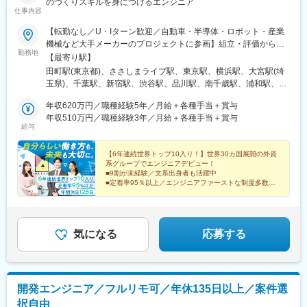
初富駅、京成稲毛駅、習志野駅、幸谷駅、奥沢駅、明治神宮前
のづくりスキルを身につけるエンジニア
仕事内容
駅、新高島駅、西新宿駅、西新宿五丁目駅、大崎広小路駅、東銀
座駅、麻布十番駅、西太子堂駅、豊島園駅(都営線)、日暮里駅(舎
【転勤なし／U・Iターン歓迎／自動車・半導体・ロボット・産業
人ライナー)、春日駅(東京都)、赤羽岩淵駅、立川北駅、府中競馬
機械など大手メーカーのプロジェクトに参画】組立・評価からス
正門前駅、和泉多摩川駅、小田急多摩センター駅、京王八王子
勤務地
タートし、将来的には設計・生産技術・プロジェクト管理などへ
【最寄り駅】
駅、牛浜駅、西浦和駅、上熊谷駅、東飯能駅、御花畑駅、玉淀
ステップアップできます。※プロジェクト先は、希望を最大限考慮
田町駅(東京都)、ささしまライブ駅、東京駅、横浜駅、大宮駅(埼
駅、東毛呂駅、京急鶴見駅、京急東神奈川駅、弘明寺駅(横浜市
の上、決定※転居を伴う無理な転勤はなし※引越し費用補助・帰省
玉県)、千葉駅、新宿駅、渋谷駅、品川駅、南千歳駅、浦和駅、県
営)、新川崎駅、宮崎台駅、汐入駅、富士フイルム前駅、新松田
旅費補助・借上社宅制度など、U・Iターン支援充実＜プロジェク
庁前駅(千葉県)、川崎駅、新杉田駅、大垣駅、新静岡駅、刈谷駅、
駅、仲ノ町駅、龍ケ崎市駅、不動前駅、学習院下駅、内幸町駅、
ト先＞■北海道：千歳市■関東：埼玉県・千葉県・東京都・神奈川
年収620万円／職種経験5年／月給＋各種手当＋賞与
津駅、スクリーン駅、高岡駅、西諫早駅、原水駅、三田駅(東京
高輪台駅、末広町駅(東京都)、稲荷町駅(東京都)、三越前駅、銀座
県・山梨県■東海：岐阜県・静岡県・愛知県・三重県■滋賀：彦根
年収510万円／職種経験3年／月給＋各種手当＋賞与
都)、米野駅、日本橋駅(東京都)、新高島駅、京成千葉駅、新宿駅
一丁目駅、京急蒲田駅、国会議事堂前駅、高津駅(神奈川県)、馬車
給与
市■富山：高岡市■中国：広島県■九州：長崎県諫早市、熊本県菊
(東京メトロ)、神泉駅、北品川駅、本千葉駅、京急川崎駅、日吉町
道駅、東海神駅、栄町駅(千葉県)、京成八幡駅、東京ディズニーラ
池郡※プロジェクト先（勤務地）は、希望を最大限考慮の上、決定
駅、高宮駅(滋賀県)、名鉄名古屋駅、三越前駅、高島町駅、栄町駅
ンド・ステーション駅、国府台駅、外苑前駅、高島町駅、築地市
します。※勤務地一覧以外にも勤務地がございます。詳しくは面接
【6年連続世界トップ10入り！】世界30カ国展開の外資
(千葉県)、新宿西口駅、高輪ゲートウェイ駅、千葉中央駅、静岡
場駅、赤坂駅(東京都)、豊島園駅(西武線)、西日暮里駅、水道橋
系グループでエンジニアデビュー！
時にお話しさせていただきます。＜拠点＞東京本社／東京都港区
駅、末広町駅(富山県)
駅、立川南駅、府中本町駅、多摩センター駅、東白楽駅
■9割が未経験／文系出身者も活躍中
芝浦3-5-39 田町イーストウィング2F名古屋オフィス／愛知県名古
■定着率95％以上／エンジニアファーストな制度多数
屋市中村区平池町4-60-12 グローバルゲート ウエストタワー9F
■年休125日・完全週休2日・土日祝休み
■1日の残業1h以下
■転勤なし
気になる
応募する
開発エンジニア／フルリモ可／年休135日以上／案件選
択自由