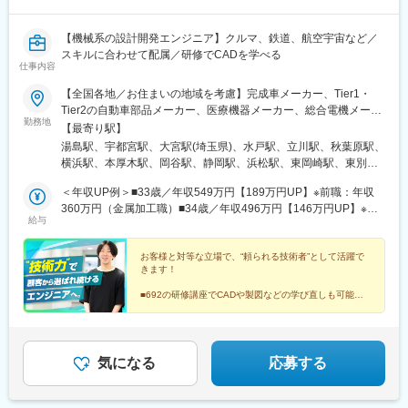
【機械系の設計開発エンジニア】クルマ、鉄道、航空宇宙など／
スキルに合わせて配属／研修でCADを学べる
仕事内容
【全国各地／お住まいの地域を考慮】完成車メーカー、Tier1・
Tier2の自動車部品メーカー、医療機器メーカー、総合電機メーカ
勤務地
ー、半導体製造装置メーカーなど当社取引先の拠点（東北・関
【最寄り駅】
東・中部・東海・関西・九州を中心に全国各地）※派遣先企業にて
湯島駅、宇都宮駅、大宮駅(埼玉県)、水戸駅、立川駅、秋葉原駅、
就業（事業所・拠点については下記「勤務地一覧」を参照くださ
横浜駅、本厚木駅、岡谷駅、静岡駅、浜松駅、東岡崎駅、東別院
い）※異動等で勤務地に変更がある場合の範囲：当社における各部
駅、あすなろう四日市駅、東寺駅、尼崎駅(東海道本線)、神戸三宮
署及び各拠点等、当社の定める場所。詳細は就業条件明示書に記
＜年収UP例＞■33歳／年収549万円【189万円UP】※前職：年収
駅(阪神)、広島駅、祇園駅(福岡県)、花畑町駅、上野広小路駅、岩
載。■経験者採用のうち希望勤務地エリアの営業所に配属された割
360万円（金属加工職）■34歳／年収496万円【146万円UP】※前
本町駅、神奈川駅、近鉄四日市駅、京都駅、末広町駅(東京都)、反
給与
合90.3%■社宅制度有り（費用：月2～4万円）※自宅通勤できない
職：年収350万円（加工機の機械設計）【月給（基本給）】20万
町駅
場合は会社にて寮・社宅を用意いたします【受動喫煙対策】当社
6,300円～49万4,400円（一律支給のPC手当1,500円含む）※上記
拠点：各事業所で対策あり派遣先 ：各社規定に則る
の下限給与額は、理論上の最下限給与額です。能力・経験・年齢
お客様と対等な立場で、“頼られる技術者”として活躍で
きます！
を考慮のうえ当社規定により優遇します。※その他諸手当は別途支
給します。※技術の向上・仕事に取り組む姿勢・クライアント評価
■692の研修講座でCADや製図などの学び直しも可能
などを反映した明確な人事評価システムを採用しています。※待機
■完成車メーカーや大手サプライヤーなどに配属
■入社後の年収アップ例：27歳 107万円／33歳 189万円
中も給与は100％支給します。
気になる
応募する