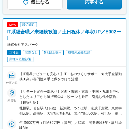
東比恵駅、渡辺橋駅、淀屋橋駅、鶴崎駅、西小倉駅、二島駅、今
気になる
応募する
池駅(福岡県)、上鳥羽口駅、竹下駅、小森江駅、甘木駅(西鉄線)、
広畑駅、住ノ江駅、江波駅、八本松駅、矢場町駅、大船駅、新羽
駅、油田駅、五井駅、門出駅、洛西口駅、小舞子駅、黒川駅(愛知
県)、丸の内駅(愛知県)、戸部駅、鶴見小野駅、三ツ沢下町駅、山
締切間近
NEW
手駅、井土ケ谷駅、上永谷駅、和田町駅、鶴ケ峰駅、戸塚駅、赤
IT系総合職／未経験歓迎／土日祝休／年収UP／E002ー
羽駅、峰駅、陸前落合駅、センター南駅、北四番丁駅、稲永駅、
岡本駅(栃木県)、笠寺駅、村井駅、茅野駅、本山駅(愛知県)、さが
I
み野駅、小俣駅(栃木県)、新前橋駅、群馬藤岡駅、本庄駅、垂井
株式会社アスパーク
駅、徳山駅、周防下郷駅、道ノ尾駅、大波止駅、喜々津駅、国母
正社員
転勤なし
5名以上採用
職種未経験歓迎
駅、松江駅、伊賀屋駅、弥生が丘駅、宮崎駅、南鹿児島駅、さっ
ぽろ駅、青葉通一番町駅、千葉駅、虎ノ門駅、神奈川駅、市役所
業種未経験歓迎
前駅(長野県)、新静岡駅、第一通り駅、近鉄名古屋駅、金沢駅、中
崎町駅、オークスカナルパークホテル富山前、四条駅(京都市営)、
神戸三宮駅(阪神)、姫路駅、岡山駅前駅、胡町駅、高松築港駅、天
【IT業界デビューも安心！】IT・ものづくりサポート★大手企業勤
神南駅、辛島町駅、南公園駅、湊川駅、小路駅、常盤駅(岡山県)、
務★高い専門性＆手に職をつけて活躍
仕事内容
横川駅、谷町四丁目駅、舟入幸町駅、大小路駅、亀戸駅、中津駅
(地下鉄)、六本木一丁目駅、ＪＲ難波駅、観月橋駅、海老江駅、中
【リモート案件一部あり】関西・関東・東海・中国・九州を中心
之島駅、なにわ橋駅、甘木駅(甘木鉄道線)、住之江公園駅、上前津
としたエリアから選択可◎U・Iターンも歓迎（引越し代全額負担
駅、久屋大通駅、平沼橋駅、国道駅、蒔田駅、赤羽岩淵駅、セン
勤務地
など制度も完備！）◎プロジェクトにより、一部完全在宅／フル
【最寄り駅】
ター北駅、勾当台公園駅、本笠寺駅、自由ケ丘駅(愛知県)、出島
リモート業務もあります。■関西エリア（大阪、京都、兵庫、奈
札幌駅、仙台駅(地下鉄)、新潟駅、つくば駅、京成千葉駅、東武宇
駅、北１２条駅、あおば通駅、新千葉駅、神谷町駅、新高島駅、
良、和歌山、滋賀）■関東エリア（東京、神奈川、千葉、埼玉、栃
都宮駅、高崎駅、大宮駅(埼玉県)、虎ノ門ヒルズ駅、横浜駅、長野
日吉町駅、新浜松駅、名鉄名古屋駅、梅田駅(地下鉄)、富山駅、京
木、つくばなど）■東海エリア（愛知、三重、岐阜、静岡）■中国
駅、静岡駅、浜松駅、名古屋駅、北鉄金沢駅、大阪梅田駅(阪急
都河原町駅、三ノ宮駅、西川緑道公園駅、銀山町駅、西鉄福岡
エリア（広島、岡山、松山など）■九州エリア（福岡、熊本など）
年収600万円（月給35万円＋賞与）／32歳・開発経験3年・設計経
線)、インテック本社前駅、烏丸駅、三宮駅(神戸新交通)、山陽姫
駅、西辛島町駅、市民広場駅、三滝駅、舟入本町駅、花田口駅、
のプロジェクト先◎転居を伴う転勤は、基本的には本人が希望す
験3年
路駅、岡山駅、八丁堀駅(広島県)、高松駅(香川県)、天神駅、花畑