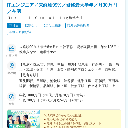
ITエンジニア／未経験99%／研修最大半年／月30万円
／在宅
Ｎｅｘｔ ＩＴ Ｃｏｎｓｕｌｔｉｎｇ株式会社
正社員
転勤なし
5名以上採用
職種未経験歓迎
業種未経験歓迎
未経験99％！最大6カ月の自社研修！資格取得支援！年休125日・
残業少なめ！定着率95%！
仕事内容
【東京23区及び、関東、甲信・東海】◎東京・神奈川・千葉・埼
玉・茨城・栃木・群馬・山梨・静岡のプロジェクト先 ◎転居を
勤務地
伴う転勤なし ★配属先のプロジェクトはほとんどが東京23区内
【最寄り駅】
です。★配属先を一方的に決めることはありません。本人と相談
五反田駅、目黒駅、池袋駅、渋谷駅、北千住駅、東京駅、高田馬
のうえ決定します。■本社オフィス東京都品川区上大崎3丁目14-
場駅、新橋駅、品川駅、押上駅、秋葉原駅、代々木上原駅、上野
35 山手ビル4F＜アクセス＞・各線「目黒駅」より徒歩8分・各
駅、大手町駅(東京都)、綾瀬駅、中野駅(東京都)、有楽町駅、蒲田
線「五反田駅」より徒歩8分※受動喫煙対策：オフィス内禁煙
年収1000万円（30代／月給70万円＋賞与）
駅、吉祥寺駅、霞ケ関駅(東京都)、葛西臨海公園駅、高島平駅、テ
年収700万円（30代／月給54万円＋賞与）
レコムセンター駅、西馬込駅、清瀬駅、日比谷駅、大宮駅(埼玉
給与
県)、和光市駅、川越駅、浦和駅、川口駅、南越谷駅、新越谷駅、
北朝霞駅、東川口駅、蕨駅、西川口駅、さいたま新都心駅、所沢
＼IT知識ゼロからの入社歓迎／
駅、北浦和駅、志木駅、草加駅、上尾駅、朝霞駅、戸田公園駅、
■ 最大6カ月の研修で成長
春日部駅、ふじみ野駅、越谷レイクタウン駅、獨協大学前駅、八
■ 毎月10名以上採用！仲間と一緒にスタート
潮駅、横浜駅、武蔵小杉駅、藤沢駅、川崎駅、新横浜駅、登戸
■ 年休125日/土日休/残業ほぼナシ