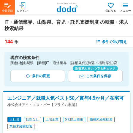
会員登録
ログイン
気になる
メニュー
IT・通信業界、山梨県、育児・託児支援制度
の転職・求人
検索結果
144
条件で並び替え
件
現在の検索条件
[勤務地]山梨県 [業種]IT・通信業界 [詳細条件](待遇・福利厚生)育児・託児支援制度
新着求人をいつでもチェック
条件の変更
この条件を保存
エンジニア／就職人気ベスト50／賞与4.5か月／在宅可
株式会社アイ・エス・ビー【プライム市場】
正社員
転勤なし
上場企業
5名以上採用
職種未経験歓迎
業種未経験歓迎