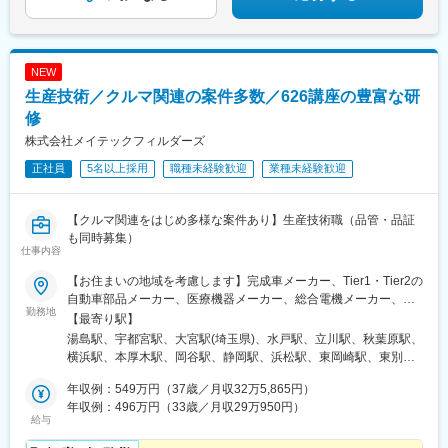
NEW
生産技術／クルマ関連の案件多数／626講座の豊富な研
修
株式会社メイテックフィルダーズ
正社員
5名以上採用
職種未経験歓迎
業種未経験歓迎
【クルマ関連をはじめ多様な案件あり】生産技術職（品管・品証
も同時募集）
仕事内容
【お住まいの地域を考慮します】完成車メーカー、Tier1・Tier2の
自動車部品メーカー、医療機器メーカー、総合電機メーカー、半
勤務地
導体製造装置メーカーなど当社取引先の拠点（東北・関東・中
【最寄り駅】
部・東海・関西・九州を中心に全国各地）※派遣先企業にて就業
湯島駅、宇都宮駅、大宮駅(埼玉県)、水戸駅、立川駅、秋葉原駅、
（事業所・拠点については下記「勤務地一覧」を参照ください）※
横浜駅、本厚木駅、岡谷駅、静岡駅、浜松駅、東岡崎駅、東別院
異動等で勤務地に変更がある場合の範囲：当社における各部署及
駅、あすなろう四日市駅、東寺駅、尼崎駅(東海道本線)、神戸三宮
び各拠点等、当社の定める場所。詳細は就業条件明示書に記載。■
年収例：549万円（37歳／月収32万5,865円）
駅(阪神)、広島駅、祇園駅(福岡県)、花畑町駅、上野広小路駅、岩
経験者採用のうち希望勤務地エリアの営業所に配属された割合
年収例：496万円（33歳／月収29万950円）
本町駅、神奈川駅、近鉄四日市駅、京都駅、末広町駅(東京都)、反
給与
95.2%■社宅制度有り（費用：月2～4万円）※自宅通勤できない場
町駅
合は会社にて寮・社宅を用意いたします【受動喫煙対策】当社拠