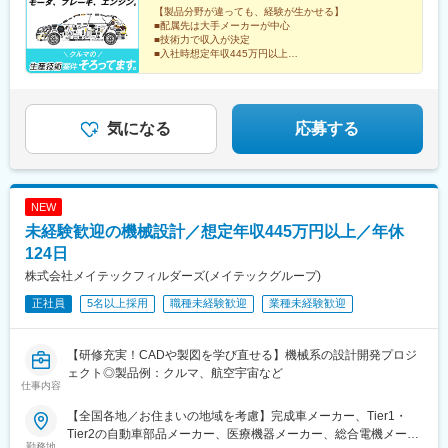
点：各事業所で対策あり派遣先 ：各社規定に則る
【製品分野が違っても、経験が生かせる】
■配属先は大手メーカーが中心
■技術力で収入が決定
■入社時想定年収445万円以上
■626講座の研修や勉強会など学びの機会が豊富
気になる
応募する
NEW
未経験歓迎の機械設計／想定年収445万円以上／年休
124日
株式会社メイテックフィルダーズ(メイテックグループ)
正社員
5名以上採用
職種未経験歓迎
業種未経験歓迎
【研修充実！CADや製図を学び直せる】機械系の設計開発プロジ
ェクト◎製品例：クルマ、航空宇宙など
仕事内容
【全国各地／お住まいの地域を考慮】完成車メーカー、Tier1・
Tier2の自動車部品メーカー、医療機器メーカー、総合電機メーカ
勤務地