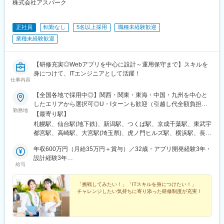
株式会社アスパーク
み野駅、小俣駅(栃木県)、新前橋駅、群馬藤岡駅、本庄駅、垂井
駅、徳山駅、周防下郷駅、道ノ尾駅、大波止駅、喜々津駅、国母
駅、松江駅、伊賀屋駅、弥生が丘駅、宮崎駅、南鹿児島駅、さっ
正社員
転勤なし
5名以上採用
職種未経験歓迎
ぽろ駅、青葉通一番町駅、千葉駅、虎ノ門駅、神奈川駅、市役所
業種未経験歓迎
前駅(長野県)、新静岡駅、第一通り駅、近鉄名古屋駅、金沢駅、中
崎町駅、オークスカナルパークホテル富山前、四条駅(京都市営)、
神戸三宮駅(阪神)、姫路駅、岡山駅前駅、胡町駅、高松築港駅、天
【研修充実◎Webアプリを中心に設計～運用保守まで】スキルを
神南駅、辛島町駅、南公園駅、湊川駅、小路駅、常盤駅(岡山県)、
身につけて、ITエンジニアとして活躍！
横川駅、谷町四丁目駅、舟入幸町駅、大小路駅、亀戸駅、中津駅
仕事内容
(地下鉄)、六本木一丁目駅、ＪＲ難波駅、観月橋駅、海老江駅、中
【全国各地で採用中◎】関西・関東・東海・中国・九州を中心と
之島駅、なにわ橋駅、甘木駅(甘木鉄道線)、住之江公園駅、上前津
したエリアから選択可◎U・Iターンも歓迎（引越し代全額負担な
駅、久屋大通駅、平沼橋駅、国道駅、蒔田駅、赤羽岩淵駅、セン
勤務地
ど制度も完備！）◎プロジェクトにより、一部完全在宅／リモー
【最寄り駅】
ター北駅、勾当台公園駅、本笠寺駅、自由ケ丘駅(愛知県)、出島
ト業務もあります。■関西エリア（大阪、京都、兵庫、奈良、和歌
札幌駅、仙台駅(地下鉄)、新潟駅、つくば駅、京成千葉駅、東武宇
駅、北１２条駅、あおば通駅、新千葉駅、神谷町駅、新高島駅、
山、滋賀）■関東エリア（東京、神奈川、千葉、埼玉、栃木、つく
都宮駅、高崎駅、大宮駅(埼玉県)、虎ノ門ヒルズ駅、横浜駅、長野
日吉町駅、新浜松駅、名鉄名古屋駅、梅田駅(地下鉄)、富山駅、京
ばなど）■東海エリア（愛知、三重、岐阜、静岡）■中国エリア
駅、静岡駅、浜松駅、名古屋駅、北鉄金沢駅、大阪梅田駅(阪急
都河原町駅、三ノ宮駅、西川緑道公園駅、銀山町駅、西鉄福岡
（広島、岡山、松山など）■九州エリア（福岡、熊本など）のプロ
年収600万円（月給35万円＋賞与）／32歳・アプリ開発経験3年・
線)、インテック本社前駅、烏丸駅、三宮駅(神戸新交通)、山陽姫
駅、西辛島町駅、市民広場駅、三滝駅、舟入本町駅、花田口駅、
ジェクト先◎転居を伴う転勤は、基本的には本人が希望する場合
設計経験3年
路駅、岡山駅、八丁堀駅(広島県)、高松駅(香川県)、天神駅、花畑
麻布十番駅、大国町駅、桃山御陵前駅、野田駅(阪神線)、肥後橋
給与
以外ありません。※受動喫煙防止対策：オフィス内全面禁煙
年収880万円（月給52万円＋賞与）／48歳・開発経験5年・設計
町駅、中埠頭駅、湊川公園駅、西神中央駅、荒本駅、布施駅、妹
駅、北浜駅(大阪府)、伏見駅(愛知県)、西横浜駅、龍谷富山高校
PM経験10年
尾駅、水島駅、通津駅、福山駅、岩国駅、可部駅、横川駅(広島
前、五島町駅
「挑戦してみたい！」「ITスキルを身につけたい！」
県)、東広島駅、山西駅、本町六丁目駅、金川駅、東野駅(京都
チャレンジしたい気持ちに寄り添った研修制度が充実！
府)、東山・おかでんミュージアム駅、衣山駅、山麓駅(皿倉山)、
堺筋本町駅、鷹野橋駅、堺駅、比治山下駅、広域公園前駅、横川
一丁目駅、錦糸町駅、検見川浜駅、本町駅、津守駅、中野東駅、
中津駅(大阪府・阪急線)、今出川駅、五条駅(京都市営)、桜島駅、