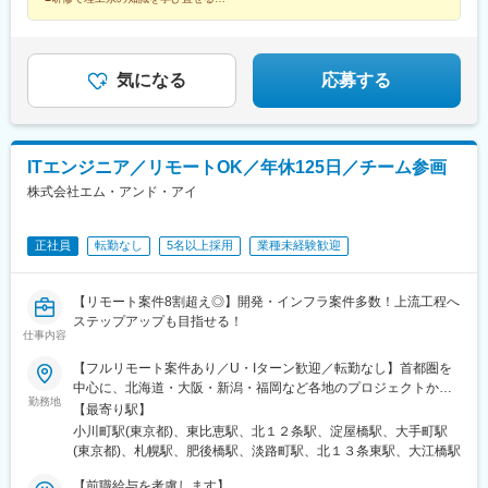
いただくために、入社後は自社のラーニングセンター（東日本ま
■実践的なスキルを身につけ初配属から上流工程
■残業月16.9h、土日祝休み、年間休日126日
たは西日本）での研修から始めます。基礎知識をしっかりと固め
たのち、研究開発や設計開発に必要なスキルを習得します。
気になる
応募する
ITエンジニア／リモートOK／年休125日／チーム参画
株式会社エム・アンド・アイ
正社員
転勤なし
5名以上採用
業種未経験歓迎
【リモート案件8割超え◎】開発・インフラ案件多数！上流工程へ
ステップアップも目指せる！
仕事内容
【フルリモート案件あり／U・Iターン歓迎／転勤なし】首都圏を
中心に、北海道・大阪・新潟・福岡など各地のプロジェクトから
勤務地
希望を考慮して決定＜プロジェクト先＞■首都圏（東京都・神奈川
【最寄り駅】
県・千葉県・埼玉県 など）■関西（大阪府 など）■北海道・甲信越
小川町駅(東京都)、東比恵駅、北１２条駅、淀屋橋駅、大手町駅
（北海道・新潟県 など）■九州（福岡県 など）＼POINT！／現
(東京都)、札幌駅、肥後橋駅、淡路町駅、北１３条東駅、大江橋駅
在、社員の75％がリモート併用のハイブリッド勤務をしています
※勤務地はご希望を考慮の上、決定いたします※リモート勤務はス
【前職給与を考慮します】