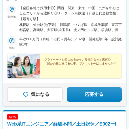
横川駅、谷町四丁目駅、舟入幸町駅、大小路駅、亀戸駅、中津駅
(地下鉄)、六本木一丁目駅、ＪＲ難波駅、観月橋駅、海老江駅、中
【全国各地で採用中◎】関西・関東・東海・中国・九州を中心と
之島駅、なにわ橋駅、甘木駅(甘木鉄道線)、住之江公園駅、上前津
したエリアから選択可◎U・Iターンも歓迎（引越し代全額負担な
駅、久屋大通駅、平沼橋駅、国道駅、蒔田駅、赤羽岩淵駅、セン
勤務地
ど制度も完備！）◎プロジェクトにより、一部完全在宅／リモー
【最寄り駅】
ター北駅、勾当台公園駅、本笠寺駅、自由ケ丘駅(愛知県)、出島
ト業務もあります。■関西エリア（大阪、京都、兵庫、奈良、和歌
札幌駅、仙台駅(地下鉄)、新潟駅、つくば駅、京成千葉駅、東武宇
駅、北１２条駅、あおば通駅、新千葉駅、神谷町駅、新高島駅、
山、滋賀）■関東エリア（東京、神奈川、千葉、埼玉、栃木、つく
都宮駅、高崎駅、大宮駅(埼玉県)、虎ノ門ヒルズ駅、横浜駅、長野
日吉町駅、新浜松駅、名鉄名古屋駅、梅田駅(地下鉄)、富山駅、京
ばなど）■東海エリア（愛知、三重、岐阜、静岡）■中国エリア
駅、静岡駅、浜松駅、名古屋駅、北鉄金沢駅、大阪梅田駅(阪急
都河原町駅、三ノ宮駅、西川緑道公園駅、銀山町駅、西鉄福岡
（広島、岡山、松山など）■九州エリア（福岡、熊本など）のプロ
年収600万円（月給35万円＋賞与）／32歳・開発経験3年・設計経
線)、インテック本社前駅、烏丸駅、三宮駅(神戸新交通)、山陽姫
駅、西辛島町駅、市民広場駅、三滝駅、舟入本町駅、花田口駅、
ジェクト先◎転居を伴う転勤は、基本的には本人が希望する場合
験3年
路駅、岡山駅、八丁堀駅(広島県)、高松駅(香川県)、天神駅、花畑
麻布十番駅、大国町駅、桃山御陵前駅、野田駅(阪神線)、肥後橋
給与
以外ありません。※受動喫煙防止対策：オフィス内全面禁煙
年収880万円（月給52万円＋賞与）／48歳・開発経験5年・設計
町駅、中埠頭駅、湊川公園駅、西神中央駅、荒本駅、布施駅、妹
駅、北浜駅(大阪府)、伏見駅(愛知県)、西横浜駅、龍谷富山高校
PM経験10年
尾駅、水島駅、通津駅、福山駅、岩国駅、可部駅、横川駅(広島
前、五島町駅
プライベートも楽しめるから、毎日がもっと充実◎
県)、東広島駅、山西駅、本町六丁目駅、金川駅、東野駅(京都
「誰かの役に立てる仕事」でスキルを伸ばしませんか？
府)、東山・おかでんミュージアム駅、衣山駅、山麓駅(皿倉山)、
堺筋本町駅、鷹野橋駅、堺駅、比治山下駅、広域公園前駅、横川
一丁目駅、錦糸町駅、検見川浜駅、本町駅、津守駅、中野東駅、
中津駅(大阪府・阪急線)、今出川駅、五条駅(京都市営)、桜島駅、
六本木駅、伊予大洲駅、福駅、芦原橋駅、桃山駅、野田阪神駅、
東比恵駅、渡辺橋駅、淀屋橋駅、鶴崎駅、西小倉駅、二島駅、今
気になる
応募する
池駅(福岡県)、上鳥羽口駅、竹下駅、小森江駅、甘木駅(西鉄線)、
広畑駅、住ノ江駅、江波駅、八本松駅、矢場町駅、大船駅、新羽
駅、油田駅、五井駅、門出駅、洛西口駅、小舞子駅、黒川駅(愛知
県)、丸の内駅(愛知県)、戸部駅、鶴見小野駅、三ツ沢下町駅、山
NEW
手駅、井土ケ谷駅、上永谷駅、和田町駅、鶴ケ峰駅、戸塚駅、赤
羽駅、峰駅、陸前落合駅、センター南駅、北四番丁駅、稲永駅、
Web系ITエンジニア／経験不問／土日祝休／E002ーI
岡本駅(栃木県)、笠寺駅、村井駅、茅野駅、本山駅(愛知県)、さが