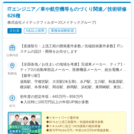
ITエンジニア／車や航空機等ものづくり関連／技術研修
626種
株式会社メイテックフィルダーズ(メイテックグループ)
正社員
5名以上採用
業種未経験歓迎
【直接取引・上流工程の開発案件多数／先端技術案件多数】ITシ
ステムの設計・開発をお任せします
仕事内容
【全国各地／お住まいの地域を考慮】完成車メーカー、ティア1・
ティア2の自動車部品メーカー、医療機器メーカー、総合電機メー
勤務地
カー、半導体製造装置メーカーなど当社取引先の拠点（東北・関
【最寄り駅】
東・中部・東海・関西・九州を中心に全国各地）※派遣先企業にて
湯島駅、宇都宮駅、大宮駅(埼玉県)、水戸駅、立川駅、秋葉原駅、
就業（事業所・拠点については下記「勤務地一覧」を参照くださ
横浜駅、本厚木駅、岡谷駅、静岡駅、浜松駅、東岡崎駅、東別院
い）※異動等で勤務地に変更がある場合の範囲：当社における各部
駅、あすなろう四日市駅、東寺駅、尼崎駅(東海道本線)、神戸三宮
署及び各拠点等、当社の定める場所。詳細は就業条件明示書に記
初年度の想定年収：445万円～956万円
駅(阪神)、広島駅、祇園駅(福岡県)、花畑町駅、上野広小路駅、岩
載。■経験者採用のうち希望勤務地エリアの営業所に配属された割
★入社時に100万円以上の年収UP例が多数
本町駅、神奈川駅、近鉄四日市駅、京都駅、末広町駅(東京都)、反
給与
合95.2%■社宅制度有り（費用：月2～4万円）※自宅通勤できない
町駅
場合は会社にて寮・社宅を用意いたします。【受動喫煙対策】当
社拠点：各事業所で対策あり派遣先 ：各社規定に則る
◆リモートワーク案件有
◆82％が上流工程案件／先端技術案件多数
◆スキルUPに役立つ626講座の独自研修
◆賞与平均164万円／年収100万円UP実績多数