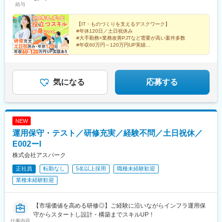
麻布十番駅、大国町駅、桃山御陵前駅、野田駅(阪神線)、肥後橋
給与
る場合以外ありません。※受動喫煙防止対策：オフィス内全面禁煙
年収880万円（月給52万円＋賞与）／48歳・開発経験5年・設計
町駅、中埠頭駅、湊川公園駅、西神中央駅、荒本駅、布施駅、妹
駅、北浜駅(大阪府)、伏見駅(愛知県)、西横浜駅、龍谷富山高校
PM経験10年
尾駅、水島駅、通津駅、福山駅、岩国駅、可部駅、横川駅(広島
前、五島町駅
【IT・ものづくりを支えるデスクワーク】
県)、東広島駅、山西駅、本町六丁目駅、金川駅、東野駅(京都
#年休120日／土日祝休み
府)、東山・おかでんミュージアム駅、衣山駅、山麓駅(皿倉山)、
#大手勤務×業務改善PJTなど需要が高い案件多数
堺筋本町駅、鷹野橋駅、堺駅、比治山下駅、広域公園前駅、横川
#年収60万円～120万円UP実績
#転勤なし／寮費95％会社負担
一丁目駅、錦糸町駅、検見川浜駅、本町駅、津守駅、中野東駅、
中津駅(大阪府・阪急線)、今出川駅、五条駅(京都市営)、桜島駅、
ずっと役立つスキルを身につけて、市場価値アップ！
六本木駅、伊予大洲駅、福駅、芦原橋駅、桃山駅、野田阪神駅、
東比恵駅、渡辺橋駅、淀屋橋駅、鶴崎駅、西小倉駅、二島駅、今
気になる
応募する
池駅(福岡県)、上鳥羽口駅、竹下駅、小森江駅、甘木駅(西鉄線)、
広畑駅、住ノ江駅、江波駅、八本松駅、矢場町駅、大船駅、新羽
駅、油田駅、五井駅、門出駅、洛西口駅、小舞子駅、黒川駅(愛知
県)、丸の内駅(愛知県)、戸部駅、鶴見小野駅、三ツ沢下町駅、山
NEW
手駅、井土ケ谷駅、上永谷駅、和田町駅、鶴ケ峰駅、戸塚駅、赤
運用保守・テスト／研修充実／経験不問／土日祝休／
羽駅、峰駅、陸前落合駅、センター南駅、北四番丁駅、稲永駅、
岡本駅(栃木県)、笠寺駅、村井駅、茅野駅、本山駅(愛知県)、さが
E002ーI
み野駅、小俣駅(栃木県)、新前橋駅、群馬藤岡駅、本庄駅、垂井
株式会社アスパーク
駅、徳山駅、周防下郷駅、道ノ尾駅、大波止駅、喜々津駅、国母
正社員
転勤なし
5名以上採用
職種未経験歓迎
駅、松江駅、伊賀屋駅、弥生が丘駅、宮崎駅、南鹿児島駅、さっ
ぽろ駅、青葉通一番町駅、千葉駅、虎ノ門駅、神奈川駅、市役所
業種未経験歓迎
前駅(長野県)、新静岡駅、第一通り駅、近鉄名古屋駅、金沢駅、中
崎町駅、オークスカナルパークホテル富山前、四条駅(京都市営)、
神戸三宮駅(阪神)、姫路駅、岡山駅前駅、胡町駅、高松築港駅、天
【市場価値を高める研修◎】ご経験に沿いながらインフラ運用保
神南駅、辛島町駅、南公園駅、湊川駅、小路駅、常盤駅(岡山県)、
守からスタートし設計・構築までスキルUP！
仕事内容