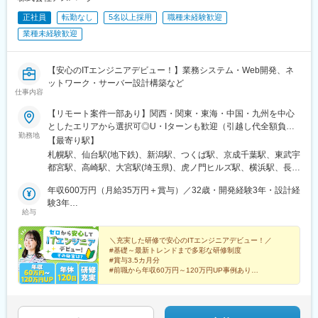
正社員
転勤なし
5名以上採用
職種未経験歓迎
業種未経験歓迎
【安心のITエンジニアデビュー！】業務システム・Web開発、ネ
ットワーク・サーバー設計構築など
仕事内容
【リモート案件一部あり】関西・関東・東海・中国・九州を中心
としたエリアから選択可◎U・Iターンも歓迎（引越し代全額負担
勤務地
など制度も完備！）◎プロジェクトにより、一部完全在宅／フル
【最寄り駅】
リモート業務もあります。■関西エリア（大阪、京都、兵庫、奈
札幌駅、仙台駅(地下鉄)、新潟駅、つくば駅、京成千葉駅、東武宇
良、和歌山、滋賀）■関東エリア（東京、神奈川、千葉、埼玉、栃
都宮駅、高崎駅、大宮駅(埼玉県)、虎ノ門ヒルズ駅、横浜駅、長野
木、つくばなど）■東海エリア（愛知、三重、岐阜、静岡）■中国
駅、静岡駅、浜松駅、名古屋駅、北鉄金沢駅、大阪梅田駅(阪急
エリア（広島、岡山、松山など）■九州エリア（福岡、熊本など）
年収600万円（月給35万円＋賞与）／32歳・開発経験3年・設計経
線)、インテック本社前駅、烏丸駅、三宮駅(神戸新交通)、山陽姫
のプロジェクト先◎転居を伴う転勤は、基本的には本人が希望す
験3年
路駅、岡山駅、八丁堀駅(広島県)、高松駅(香川県)、天神駅、花畑
給与
る場合以外ありません。※受動喫煙防止対策：オフィス内全面禁煙
年収880万円（月給52万円＋賞与）／48歳・開発経験5年・設計
町駅、中埠頭駅、湊川公園駅、西神中央駅、荒本駅、布施駅、妹
PM経験10年
尾駅、水島駅、通津駅、福山駅、岩国駅、可部駅、横川駅(広島
＼充実した研修で安心のITエンジニアデビュー！／
県)、東広島駅、山西駅、本町六丁目駅、金川駅、東野駅(京都
#基礎～最新トレンドまで多彩な研修制度
府)、東山・おかでんミュージアム駅、衣山駅、山麓駅(皿倉山)、
#賞与3.5カ月分
堺筋本町駅、鷹野橋駅、堺駅、比治山下駅、広域公園前駅、横川
#前職から年収60万円～120万円UP事例あり
#エンジニア考案の多角的で明確な評価制度
一丁目駅、錦糸町駅、検見川浜駅、本町駅、津守駅、中野東駅、
#経験を積める上流工程・リモート案件も豊富
中津駅(大阪府・阪急線)、今出川駅、五条駅(京都市営)、桜島駅、
六本木駅、伊予大洲駅、福駅、芦原橋駅、桃山駅、野田阪神駅、