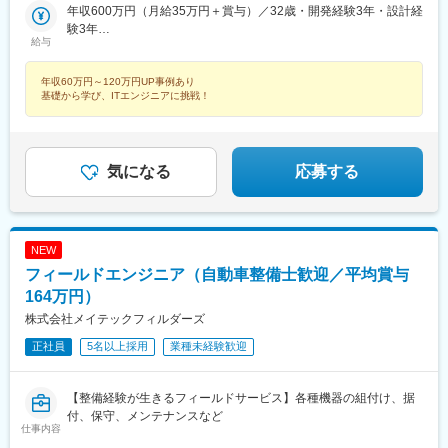
エリア（広島、岡山、松山など）■九州エリア（福岡、熊本など）
年収600万円（月給35万円＋賞与）／32歳・開発経験3年・設計経
線)、インテック本社前駅、烏丸駅、三宮駅(神戸新交通)、山陽姫
駅、西辛島町駅、市民広場駅、三滝駅、舟入本町駅、花田口駅、
のプロジェクト先◎転居を伴う転勤は、基本的には本人が希望す
験3年
路駅、岡山駅、八丁堀駅(広島県)、高松駅(香川県)、天神駅、花畑
麻布十番駅、大国町駅、桃山御陵前駅、野田駅(阪神線)、肥後橋
給与
る場合以外ありません。※受動喫煙防止対策：オフィス内全面禁煙
年収880万円（月給52万円＋賞与）／48歳・開発経験5年・設計
町駅、中埠頭駅、湊川公園駅、西神中央駅、荒本駅、布施駅、妹
駅、北浜駅(大阪府)、伏見駅(愛知県)、西横浜駅、龍谷富山高校
PM経験10年
尾駅、水島駅、通津駅、福山駅、岩国駅、可部駅、横川駅(広島
前、五島町駅
年収60万円～120万円UP事例あり
県)、東広島駅、山西駅、本町六丁目駅、金川駅、東野駅(京都
基礎から学び、ITエンジニアに挑戦！
府)、東山・おかでんミュージアム駅、衣山駅、山麓駅(皿倉山)、
堺筋本町駅、鷹野橋駅、堺駅、比治山下駅、広域公園前駅、横川
一丁目駅、錦糸町駅、検見川浜駅、本町駅、津守駅、中野東駅、
中津駅(大阪府・阪急線)、今出川駅、五条駅(京都市営)、桜島駅、
気になる
応募する
六本木駅、伊予大洲駅、福駅、芦原橋駅、桃山駅、野田阪神駅、
東比恵駅、渡辺橋駅、淀屋橋駅、鶴崎駅、西小倉駅、二島駅、今
池駅(福岡県)、上鳥羽口駅、竹下駅、小森江駅、甘木駅(西鉄線)、
広畑駅、住ノ江駅、江波駅、八本松駅、矢場町駅、大船駅、新羽
駅、油田駅、五井駅、門出駅、洛西口駅、小舞子駅、黒川駅(愛知
NEW
県)、丸の内駅(愛知県)、戸部駅、鶴見小野駅、三ツ沢下町駅、山
フィールドエンジニア（自動車整備士歓迎／平均賞与
手駅、井土ケ谷駅、上永谷駅、和田町駅、鶴ケ峰駅、戸塚駅、赤
164万円）
羽駅、峰駅、陸前落合駅、センター南駅、北四番丁駅、稲永駅、
株式会社メイテックフィルダーズ
岡本駅(栃木県)、笠寺駅、村井駅、茅野駅、本山駅(愛知県)、さが
み野駅、小俣駅(栃木県)、新前橋駅、群馬藤岡駅、本庄駅、垂井
正社員
5名以上採用
業種未経験歓迎
駅、徳山駅、周防下郷駅、道ノ尾駅、大波止駅、喜々津駅、国母
駅、松江駅、伊賀屋駅、弥生が丘駅、宮崎駅、南鹿児島駅、さっ
ぽろ駅、青葉通一番町駅、千葉駅、虎ノ門駅、神奈川駅、市役所
【整備経験が生きるフィールドサービス】各種機器の組付け、据
前駅(長野県)、新静岡駅、第一通り駅、近鉄名古屋駅、金沢駅、中
付、保守、メンテナンスなど
崎町駅、オークスカナルパークホテル富山前、四条駅(京都市営)、
仕事内容
神戸三宮駅(阪神)、姫路駅、岡山駅前駅、胡町駅、高松築港駅、天