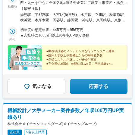
西・九州を中心に全国各地※派遣先企業にて就業（事業所・拠点に
勤務地
ついては下記「勤務地一覧」を参照ください）※異動等で勤務地に
【最寄り駅】
変更がある場合の範囲：当社における各部署及び各拠点等、当社
湯島駅、宇都宮駅、大宮駅(埼玉県)、水戸駅、立川駅、秋葉原駅、
の定める場所。詳細は就業条件明示書に記載。■経験者採用のうち
横浜駅、本厚木駅、岡谷駅、静岡駅、浜松駅、東岡崎駅、東別院
希望勤務地エリアの営業所に配属された割合90.3%■社宅制度有り
駅、あすなろう四日市駅、東寺駅、尼崎駅(東海道本線)、神戸三宮
（費用：月2～4万円）※自宅通勤できない場合は会社にて寮・社
初年度の想定年収：445万円～956万円
駅(阪神)、広島駅、祇園駅(福岡県)、花畑町駅、上野広小路駅、岩
宅を用意いたします。【受動喫煙対策】当社拠点：各事業所で対
★入社時に100万円以上の年収UP例が多数
本町駅、神奈川駅、近鉄四日市駅、京都駅、末広町駅(東京都)、反
給与
策あり派遣先 ：各社規定に則る
町駅
■機器や設備のメンテナンスを行うエンジニア募集
■臨床工学技士や整備士からの転職者多数
■多様なスキルが身につく研修が充実
■完全週休2日制、年間休日124日、平均残業17h
■入社時想定年収445万円以上
■東証プライム上場企業グループ
気になる
応募する
機械設計／大手メーカー案件多数／年収100万円UP実
績あり
株式会社メイテックフィルダーズ(メイテックグループ)
正社員
5名以上採用