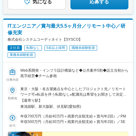
浦安駅(千葉県)、愛宕駅(千葉県)、木更津駅、成田駅、我孫子駅、
気になる
応募する
鎌ケ谷駅、印西牧の原駅、四街道駅、銚子駅、溝の口駅、藤沢
駅、横須賀駅、上溝駅、川崎駅、平塚駅、茅ケ崎駅、大和駅(神奈
川県)、本厚木駅、小田原駅、鎌倉駅、秦野駅、座間駅、伊勢原
駅、逗子駅、三崎口駅、長野駅、松本駅、上田駅、佐久平駅、飯
ITエンジニア／賞与最大5.5ヶ月分／リモート中心／研
田駅(長野県)、豊科駅、中野松川駅、飯山駅、須坂駅、広丘駅、甲
修充実
府駅、竜王駅、石和温泉駅、富士山駅、山梨市駅、都留市駅、韮
崎駅、大月駅、富山駅、越中中川駅、砺波駅、黒部駅、魚津駅、
株式会社システムコーディネイト【SYSCO】
滑川駅、金沢駅、福井駅(福井県)、敦賀駅、浜松駅、静岡駅、富士
正社員
転勤なし
5名以上採用
職種未経験歓迎
駅、沼津駅、磐田駅、藤枝駅、岡崎駅、豊橋駅、名古屋駅、刈谷
業種未経験歓迎
市駅、名鉄一宮駅、三河安城駅、金山駅(愛知県)、伏見駅(愛知
県)、岐阜駅、各務ケ原駅、多治見駅、可児駅、四日市駅、津駅、
名張駅、布施駅、豊中駅、吹田駅(東海道本線)、茨木駅、なんば駅
Web系開発・インフラ設計構築など◆公共案件5割◆設立当初から
(地下鉄)、心斎橋駅、天王寺駅、京都駅、宇治駅(奈良線)、亀岡
黒字経営◆チーム参画
駅、山科駅、奈良駅、天理駅、和歌山駅、姫路駅、西宮駅(ＪＲ
仕事内容
線)、尼崎駅(東海道本線)、明石駅、神戸駅(兵庫県)、宝塚駅、伊丹
駅(阪急線)、芦屋駅(東海道本線)、大津駅、草津駅(滋賀県)、彦根
東京・大阪・名古屋拠点を中心としたプロジェクト先／リモート
駅、八日市駅、倉敷市駅、岡山駅、津山駅、広島駅、福山駅、呉
ワーク可※転居を伴う転勤なし※配属先は希望をお聞きして決定し
勤務地
駅、西条駅(広島県)、尾道駅、下関駅、山口駅(山口県)、宇部駅、
ます（約9割が希望通りの配属を叶えています）※リモートワーク
【最寄り駅】
鳥取駅、米子駅、境港駅、松江駅、出雲市駅、高知駅、古津賀
はプロジェクトにより活用可（ハイブリッド勤務の割合が多めで
東池袋駅、新大阪駅、伏見駅(愛知県)
駅、ＪＲ松山駅前駅、今治駅、宇和島駅、高松駅(香川県)、丸亀
す）【東京本社】東京都豊島区東池袋4-21-1 アウルタワー5階
駅、徳島駅、阿南駅、鳴門駅、久留米駅、小倉駅(福岡県)、大牟田
◎JR・私鉄各線「池袋駅」東口より 徒歩9分◎地下鉄有楽町線
年収700万円（月給40万円＋残業代全額支給＋賞与年2回）／PM
駅、筑紫駅、天神駅、中洲川端駅、大分駅、別府駅(大分県)、中津
「東池袋駅」サンシャイン方面へ徒歩2分（地下通路直結)【大阪
年収500万円（月給30万円＋残業代全額支給＋賞与年2回）／SE
給与
駅(大分県)、宮崎駅、延岡駅、都城駅、鹿児島駅、熊本駅、佐賀
事業所】大阪府大阪市淀川区宮原3-5-24 新大阪第一生命ビルディ
駅、長崎駅(長崎県)、佐世保駅、那覇空港駅(鉄道)、札幌駅、函館
ング8階◎JR各線「新大阪駅」北口（阪急ビル連絡通路）より 徒