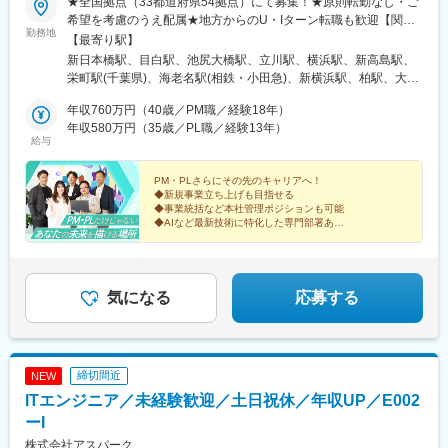
★全国拠点（33都道府県54拠点）にて募集！★原則転勤なし・ご
希望を考慮のうえ配属★地方からのU・Iターン転職も歓迎【関東
勤務地
／20拠点】東京都、神奈川県、埼玉県、千葉県、茨城県、群馬
【最寄り駅】
県、栃木県、山梨県【北海道／1拠点】北海道札幌市【東北／4拠
新日本橋駅、目白駅、池尻大橋駅、立川駅、横浜駅、新高島駅、
点】岩手県、宮城県、山形県、福島県【中部／12拠点】新潟県、
栄町駅(千葉県)、海老名駅(相鉄・小田急)、新横浜駅、柏駅、大宮
長野県、富山県、石川県、静岡県、愛知県、三重県【近畿／6拠
駅(埼玉県)、甲府駅、宇都宮駅東口駅、小山駅、水戸駅、小見川
点】滋賀県、京都府、大阪府、兵庫県【中国／4拠点】岡山県、広
年収760万円（40歳／PM職／経験18年）
駅、熊谷駅、高崎駅、太田駅(群馬県)、大通駅、盛岡駅、宮城野通
島県、山口県【四国／3拠点】香川県、徳島県、愛媛県【九州／4
年収580万円（35歳／PL職／経験13年）
駅、山形駅、郡山駅(福島県)、新潟駅、市役所前駅(長野県)、松本
給与
拠点】福岡県、熊本県、鹿児島県※受動喫煙対策：敷地内全面禁煙
駅、オークスカナルパークホテル富山前、金沢駅、静岡駅、沼津
駅、浜松駅、名古屋駅、あすなろう四日市駅、津駅、草津駅(滋賀
PM・PLさらにその先のキャリアへ！
県)、京都駅、南森町駅、大阪天満宮駅、旧居留地・大丸前駅、姫
◆新規事業立ち上げも目指せる
路駅、柳川駅、袋町駅、徳山駅、新山口駅、瓦町駅、徳島駅、南
◆事業統括など本社管理ポジションも可能
堀端駅、平和通駅、博多駅、辛島町駅、高見橋駅、小伝馬町駅、
◆AIなど最新技術に特化した専門部署あり
◆リスキリング支援の研修も充実
鬼子母神前駅、立川北駅、神奈川駅、みなとみらい駅、京成千葉
◆著名な大手企業との取引多数
駅、海老名駅(相模線)、宇都宮駅、西８丁目駅、五橋駅、長野駅、
◆プライムプロジェクト多数の安定企業
西松本駅、富山駅、北鉄金沢駅、新静岡駅、第一通り駅、亀島
駅、近鉄名古屋駅、近鉄四日市駅、七条駅、神戸三宮駅(阪急・神
気になる
応募する
戸高速)、山陽姫路駅、郵便局前駅、本通駅、片原町駅(香川県)、
眉山ロープウェイ山麓駅、西堀端駅、小倉駅(福岡県)、東比恵駅、
花畑町駅、加治屋町駅、三越前駅、雑司が谷駅、立川南駅、反町
駅、千葉駅、東宿郷駅、西４丁目駅、仙台駅、権堂駅、日吉町
締切間近
NEW
駅、新浜松駅、名鉄名古屋駅、扇町駅(大阪府)、三宮・花時計前
ITエンジニア／未経験歓迎／土日祝休／年収UP／E002
駅、西川緑道公園駅、中電前駅、本町一丁目駅、旦過駅、慶徳校
前駅、鹿児島中央駅前駅
ーI
株式会社アスパーク