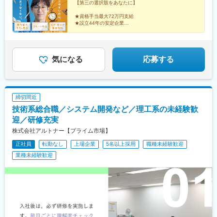
駅、小樽駅、旭川駅、室蘭駅、釧路駅、帯広駅、北見駅、新夕張
歩6分◎地下鉄御堂筋線「新大阪駅」4番出口より 徒歩5分【名古
【第三の選択肢をあなたに】
駅、苫小牧駅、千歳駅(北海道)、青森駅、八戸駅、弘前駅、下北
屋事業所】愛知県名古屋市中区栄2-10-1 メイフィス伏見 8階◎地
★資格手当最大72万円支給
駅、五所川原駅、盛岡駅、花巻駅、北上駅、宮古駅、盛駅、久慈
下鉄鶴舞線、東山線「伏見駅」 5番出口より 徒歩3分
★設立44年の安定企業
駅、仙台駅、石巻駅、杜せきのした駅、新田駅(宮城県)、くりこま
★残業月平均11.7時間
高原駅、多賀城駅、気仙沼駅、いわき駅、郡山駅(福島県)、福島駅
★平均勤続10.5年
(福島県)、会津若松駅、須賀川駅、白河駅、喜多方駅、秋田駅、横
働きやすさだけでなく、OJTを通じて上流工程にチャレ
手駅、能代駅、湯沢駅、大久保駅(秋田県)、鷹ノ巣駅、山形駅、鶴
ンジできる。
気になる
応募する
岡駅、酒田駅、米沢駅、天童駅、さくらんぼ東根駅、寒河江駅、
どっちも諦めない転職を実現してください！
新庄駅、水戸駅、つくば駅、日立駅、勝田駅、土浦駅、古河駅、
取手駅、下館駅、笹川駅、牛久駅、龍ケ崎市駅、守谷駅、水海道
駅、宇都宮駅、小山駅、栃木駅、足利駅、佐野駅、那須塩原駅、
締切間近
鹿沼駅、真岡駅、下今市駅、西那須野駅、高崎駅、前橋駅、太田
駅(群馬県)、伊勢崎駅、桐生駅、館林駅、渋川駅、南新宿駅、横浜
技術系総合職／システム開発など／理工系の未経験歓
駅、東梅田駅、祇園駅(福岡県)、半蔵門駅、東池袋駅、六本木一丁
迎／研修充実
目駅、二重橋前駅、北品川駅、牛田駅(東京都)、岩本町駅、稲荷町
株式会社アルトナー【プライム市場】
駅(東京都)、三越前駅、不動前駅、西早稲田駅、住吉駅(東京都)、
西葛西駅、赤羽岩淵駅、池ノ上駅、京王八王子駅、立川北駅、青
正社員
転勤なし
上場企業
5名以上採用
職種未経験歓迎
井駅、板橋区役所前駅、蓮沼駅、桜街道駅、布田駅、北朝霞駅、
業種未経験歓迎
本八幡駅(都営線)、京成船橋駅、京成千葉駅、北習志野駅、野田市
駅、京成成田駅、仲ノ町駅、高津駅(神奈川県)、逸見駅、京急川崎
駅、北茅ケ崎駅、和田塚駅、入谷駅(神奈川県)、逗子・葉山駅、西
松本駅、岩村田駅、南豊科駅、上大月駅、志貴野中学校前駅、新
魚津駅、北鉄金沢駅、福井駅、新浜松駅、新静岡駅、新豊橋駅、
近鉄名古屋駅、尾張一宮駅、東別院駅、丸の内駅(愛知県)、名鉄岐
阜駅、名電各務原駅、新可児駅、ＪＲ河内永和駅、大阪難波駅、