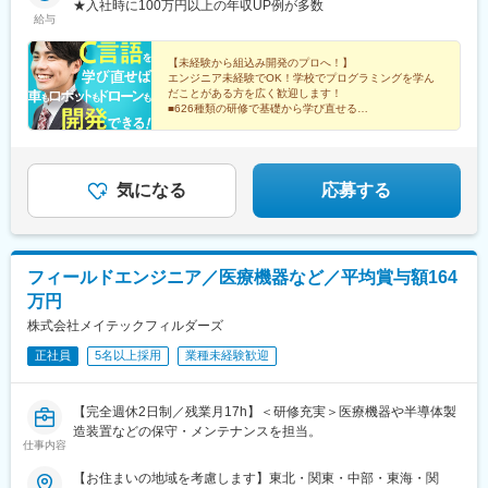
載。■経験者採用のうち希望勤務地エリアの営業所に配属された割
★入社時に100万円以上の年収UP例が多数
本町駅、神奈川駅、近鉄四日市駅、京都駅、末広町駅(東京都)、反
給与
合95.2%■社宅制度有り（費用：月2～4万円）※自宅通勤できない
町駅
場合は会社にて寮・社宅を用意いたします。【受動喫煙対策】当
社拠点：各事業所で対策あり派遣先 ：各社規定に則る
【未経験から組込み開発のプロへ！】
エンジニア未経験でOK！学校でプログラミングを学ん
だことがある方を広く歓迎します！
■626種類の研修で基礎から学び直せる
■大手メーカーで活躍
■自動車をはじめ多様な製品開発にチャレンジ
■リモートワーク案件あり
気になる
応募する
フィールドエンジニア／医療機器など／平均賞与額164
万円
株式会社メイテックフィルダーズ
正社員
5名以上採用
業種未経験歓迎
【完全週休2日制／残業月17h】＜研修充実＞医療機器や半導体製
造装置などの保守・メンテナンスを担当。
仕事内容
【お住まいの地域を考慮します】東北・関東・中部・東海・関