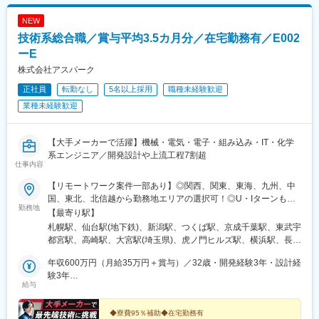
NEW
技術系総合職／賞与平均3.5カ月分／在宅勤務有／E002
ーE
株式会社アスパーク
正社員
転勤なし
5名以上採用
職種未経験歓迎
業種未経験歓迎
【大手メーカーで活躍】機械・電気・電子・組み込み・IT・化学
系エンジニア／開発設計や上流工程7割超
仕事内容
【リモートワーク案件一部あり】◎関西、関東、東海、九州、中
国、東北、北信越から勤務地エリアの選択可！◎U・Iターンも歓
勤務地
迎！（引越し代全額負担・家賃95％補助など制度も完備！）■関
【最寄り駅】
西エリア（大阪、京都、兵庫、奈良、和歌山、滋賀）■関東エリア
札幌駅、仙台駅(地下鉄)、新潟駅、つくば駅、京成千葉駅、東武宇
（東京、神奈川、千葉、埼玉、栃木、茨城、群馬など）■東海エリ
都宮駅、高崎駅、大宮駅(埼玉県)、虎ノ門ヒルズ駅、横浜駅、長野
ア（愛知、三重、岐阜、静岡）■九州エリア（福岡、熊本など）■
駅、静岡駅、浜松駅、名古屋駅、北鉄金沢駅、大阪梅田駅(阪急
中国エリア（広島、岡山、愛媛など）■東北エリア（宮城、福島な
年収600万円（月給35万円＋賞与）／32歳・開発経験3年・設計経
線)、インテック本社前駅、烏丸駅、三宮駅(神戸新交通)、山陽姫
ど）■北信越エリア（石川、福井、富山、新潟、長野など）のプロ
験3年
路駅、岡山駅、八丁堀駅(広島県)、高松駅(香川県)、天神駅、花畑
給与
ジェクト先◎プロジェクトによって在宅勤務もOK◎転居を伴う転
年収880万円（月給52万円＋賞与）／48歳・開発経験5年・設計開
町駅、中埠頭駅、湊川公園駅、西神中央駅、荒本駅、布施駅、妹
勤は、基本的には本人が希望する場合以外ありません※受動喫煙防
発経験10年
尾駅、水島駅、通津駅、福山駅、岩国駅、可部駅、横川駅(広島
止対策：オフィス内全面禁煙
◆寮費95％補助◆在宅勤務有
県)、東広島駅、山西駅、本町六丁目駅、金川駅、東野駅(京都