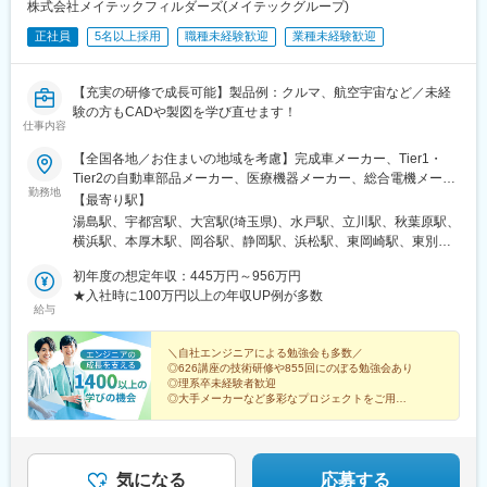
株式会社メイテックフィルダーズ(メイテックグループ)
正社員
5名以上採用
職種未経験歓迎
業種未経験歓迎
【充実の研修で成長可能】製品例：クルマ、航空宇宙など／未経
験の方もCADや製図を学び直せます！
仕事内容
【全国各地／お住まいの地域を考慮】完成車メーカー、Tier1・
Tier2の自動車部品メーカー、医療機器メーカー、総合電機メーカ
勤務地
ー、半導体製造装置メーカーなど当社取引先の拠点（東北・関
【最寄り駅】
東・中部・東海・関西・九州を中心に全国各地）※派遣先企業にて
湯島駅、宇都宮駅、大宮駅(埼玉県)、水戸駅、立川駅、秋葉原駅、
就業（事業所・拠点については下記「勤務地一覧」を参照くださ
横浜駅、本厚木駅、岡谷駅、静岡駅、浜松駅、東岡崎駅、東別院
い）※異動等で勤務地に変更がある場合の範囲：当社における各部
駅、あすなろう四日市駅、東寺駅、尼崎駅(東海道本線)、神戸三宮
署及び各拠点等、当社の定める場所。詳細は就業条件明示書に記
初年度の想定年収：445万円～956万円
駅(阪神)、広島駅、祇園駅(福岡県)、花畑町駅、上野広小路駅、岩
載。■経験者採用のうち希望勤務地エリアの営業所に配属された割
★入社時に100万円以上の年収UP例が多数
本町駅、神奈川駅、近鉄四日市駅、京都駅、末広町駅(東京都)、反
給与
合95.2%■社宅制度有り（費用：月2～4万円）※自宅通勤できない
町駅
場合は会社にて寮・社宅を用意いたします【受動喫煙対策】当社
拠点：各事業所で対策あり派遣先 ：各社規定に則る
＼自社エンジニアによる勉強会も多数／
◎626講座の技術研修や855回にのぼる勉強会あり
◎理系卒未経験者歓迎
◎大手メーカーなど多彩なプロジェクトをご用意
◎入社後の年収100万円UP実績多数
◎年間休日124日／残業20h未満
気になる
応募する