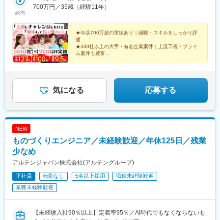
ス（名駅）、名古屋市または名古屋市近辺、大阪オフィス（堂
700万円／35歳（経験11年）
関駅(埼玉県)、白久駅、竹沢駅、鶴見駅、東神奈川駅、保土ケ谷
山）、大阪市または大阪市近辺のプロジェクト先いずれかでの勤
給与
駅、根岸駅(神奈川県)、金沢文庫駅、弘明寺駅(京急線)、いずみ野
務～上京応援！～当社を起点に100キロ以上300キロ未満は5万円
駅、瀬谷駅、本郷台駅、二俣川駅、鹿島田駅、宮前平駅、新百合
300キロ以上は10万円など規定により支給可能。【オフィス一
★年収700万超の実績あり｜経験・スキルをしっかり評
ケ丘駅、相模大野駅、横須賀中央駅、逗子駅、三崎口駅、本厚木
覧】■本社東京都豊島区西池袋1-11-1メトロポリタンプラザビル
価
駅、伊勢原駅、秦野駅、座間駅、大雄山駅、宮山駅、二宮駅、大
★330社以上の大手・有名企業案件｜上流工程・プライ
21階■名古屋オフィス愛知県名古屋市西区名駅1-1-17名駅ダイヤ
磯駅、松田駅、開成駅、山北駅、真鶴駅、箱根湯本駅、かしわ台
ム案件も豊富
メイテツビル5階■大阪オフィス大阪府大阪市北区堂山町１-５ 三
★リモートOK・年休127日・残業月9.5h
駅、逗子・葉山駅、番田駅(神奈川県)、阿夫利神社駅、上大井駅、
共梅田ビル９階※本社にて1日のみ入社オリエンテーションがござ
★Web／アプリ／DX／AI／ゲーム、得意領域で活躍で
新検見川駅、都賀駅、鎌取駅、野田市駅、佐倉駅、八千代中央
います。【詳細・交通】■本社JR各線「池袋駅」メトロポリタン
きる
駅、白井駅、千葉ニュータウン中央駅、四街道駅、五井駅、袖ケ
口より徒歩1分（駅直結）■名古屋オフィスJR「名古屋駅」より徒
浦駅、木更津駅、君津駅、青堀駅、茂原駅、東金駅、大網駅、八
気になる
応募する
歩4分■大阪オフィス各線「梅田駅」「東梅田駅」より徒歩7分
街駅、成東駅、佐原駅、八日市場駅、旭駅(千葉県)、銚子駅、勝浦
駅、大原駅(千葉県)、安房鴨川駅、館山駅、富浦駅(千葉県)、上総
一ノ宮駅、八積駅、御宿駅、大多喜駅、酒々井駅、安食駅、下総
神崎駅、横芝駅、公津の杜駅、新茂原駅、上総鶴舞駅、芝山千代
NEW
田駅、取手駅、守谷駅、つくば駅、みらい平駅、土浦駅、牛久
ものづくりエンジニア／未経験歓迎／年休125日／残業
駅、佐貫駅、石岡駅、羽鳥駅、笠間駅、水戸駅、古河駅、結城
駅、下館駅、水海道駅、下妻駅、高崎駅、小山駅、神泉駅、二重
少なめ
橋前駅、西早稲田駅、汐留駅、北品川駅、とうきょうスカイツリ
アルテンジャパン株式会社(アルテングループ)
ー駅、岩本町駅、代々木八幡駅、京成上野駅、蓮沼駅、井の頭公
正社員
園駅、虎ノ門駅、新高島平駅、東京国際クルーズターミナル駅、
転勤なし
5名以上採用
職種未経験歓迎
本川越駅、朝霞台駅、平沼橋駅、新丸子駅、石上駅、向ケ丘遊園
業種未経験歓迎
駅、海老名駅(相模線)、富士見町駅(神奈川県)、武蔵溝ノ口駅、緑
町駅、和田塚駅、京成西船駅、千葉駅、本八幡駅(都営線)、新津田
沼駅、リゾートゲートウェイ・ステーション駅、市川真間駅、北
【未経験入社90％以上】定着率95％／AI時代でもなくならないも