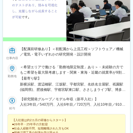
四ツ橋駅、大阪阿部野橋駅、九条駅(京都府)、京阪山科駅、田中口
駅、山陽姫路駅、西宮駅、山陽明石駅、ハーバーランド駅、宝塚
南口駅、新伊丹駅、芦屋川駅、上栄町駅、新八日市駅、倉敷駅、
岡山駅前駅、電鉄出雲市駅、高知駅前駅、宮田町駅、高松築港
駅、眉山ロープウェイ山麓駅、西鉄福岡駅、櫛田神社前駅、鹿児
島駅前駅、熊本駅前駅、長崎駅前駅、佐世保中央駅、さっぽろ
駅、函館駅前駅、津軽五所川原駅、あおば通駅、曽根田駅、鷹巣
駅、工機前駅、佐貫駅、宇都宮駅東口駅、今市駅、中央前橋駅、
西桐生駅、初台駅、大阪梅田駅(阪神線)、永田町駅、都電雑司ケ谷
【配属前研修あり】＜初配属から上流工程＞ソフトウェア／機械
駅、麻布十番駅、京橋駅(東京都)、京成関屋駅、末広町駅(東京
／電気・電子いずれかの研究開発・設計開発
都)、京成上野駅、茅場町駅、下落合駅、東北沢駅、立川南駅、京
仕事内容
成八幡駅、東海神駅、栄町駅(千葉県)、武蔵溝ノ口駅、汐入駅、電
鉄富山駅、広小路駅(富山県)、七ツ屋駅、新福井駅、第一通り駅、
＜希望エリアで働ける「勤務地限定制度」あり＞・未経験の方で
日吉町駅、駅前駅、名鉄名古屋駅、栄駅(愛知県)、河内永和駅、な
もご希望を最大限考慮します・関東・東海・近畿の就業率が9割以
勤務地
んば駅(南海線)、長堀橋駅、天王寺駅前駅、東寺駅、四宮駅、阪神
上・U・Iターン支援あり（寮制度など）■未経験者の方関東・東
【最寄り駅】
国道駅、西新町駅、高速神戸駅、芦屋駅(阪神線)、西川緑道公園
海・近畿の就業率が9割以上で、ほとんどは都市圏内の勤務です。
新横浜駅、渡辺橋駅、江坂駅、宇都宮駅、名鉄名古屋駅、祇園駅
駅、猿猴橋町駅、高知橋駅、大手町駅(愛媛県)、天神南駅、呉服町
■経験者の方関東・東海・近畿であれば、希望圏内の勤務確約が可
(福岡県)、肥後橋駅、宇都宮駅東口駅、ささしまライブ駅、博多
駅(福岡県)、桜島桟橋通駅、二本木口駅、五島町駅、中佐世保駅、
能です。＜勤務地例＞東京都品川区／大阪府大阪市／宮城県黒川
駅、大江橋駅、近鉄名古屋駅、櫛田神社前駅
北１２条駅、松風町駅、広瀬通駅、東宿郷駅
郡／埼玉県熊谷市／栃木県宇都宮市／三重県鈴鹿市／岡山県岡山
【研究開発グループ／モデル年収（新卒入社）】
市など※いずれの勤務地も受動喫煙対策あり※リモートワーク（在
入社3年目／540万円、入社6年目／720万円、入社10年目／910万
給与
宅勤務）案件あり◎取引先数は約1,500社（株式上場企業および優
円
良中堅企業が中心）◎主要取引先上位10社（敬称略）／2026年1
【入社後は約2カ月の研修からスタート】
月期本田技研工業、本田技術研究所、ニコン、レーザーテック、
■26年卒・25年卒の方歓迎
Astemo、ボッシュ、住友電気工業、テルモ、東京エレクトロン宮
■社会人経験不問、短期離職された方もOK
城、日本電子＼約2カ月の研修あり／初配属から上流工程を担って
■研修で理工系の知識を学び直せる