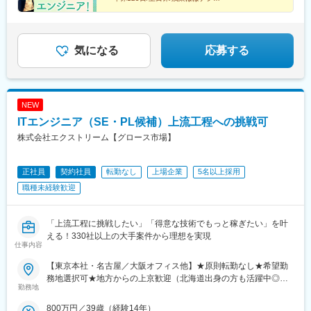
■ 月給30万円/インセンティブあり
駅、戸塚駅、海老名駅(相鉄・小田急)、日吉駅(神奈川県)、中山駅
■ 面接1回！スピード選考
(神奈川県)、大和駅(神奈川県)、大船駅、橋本駅(神奈川県)、溝の
■ 資格取得支援も充実
口駅、あざみ野駅、上大岡駅、中央林間駅、桜木町駅、菊名駅、
小田原駅、湘南台駅、京急川崎駅、平塚駅、鎌倉駅、茅ケ崎駅、
気になる
応募する
西船橋駅、柏駅、船橋駅、松戸駅、京成千葉駅、本八幡駅(総武
線)、津田沼駅、舞浜駅、南流山駅、流山おおたかの森駅、海浜幕
張駅、市川駅、新鎌ケ谷駅、新浦安駅、京成津田沼駅、稲毛駅、
京成船橋駅、北習志野駅、浦安駅(千葉県)、新松戸駅、蘇我駅、我
NEW
孫子駅、南船橋駅、成田空港駅(鉄道)、自由が丘駅、表参道駅、み
ITエンジニア（SE・PL候補）上流工程への挑戦可
なとみらい駅、都庁前駅、相模原駅、越谷駅、中野坂上駅、大崎
駅、銀座駅、六本木駅、錦糸町駅、乃木坂駅、三軒茶屋駅、荻窪
株式会社エクストリーム【グロース市場】
駅、練馬駅、亀有駅、日暮里駅、後楽園駅、赤羽駅、三鷹駅、武
蔵小金井駅、国分寺駅、国立駅、立川駅、府中駅(東京都)、調布
正社員
契約社員
転勤なし
上場企業
5名以上採用
駅、狛江駅、小平駅、東村山駅、田無駅、東久留米駅、東大和市
駅、上北台駅、昭島駅、日野駅(東京都)、京王多摩センター駅、稲
職種未経験歓迎
城駅、町田駅、八王子駅、福生駅、羽村駅、秋川駅、箱根ケ崎
駅、武蔵増戸駅、奥多摩駅、武蔵五日市駅、与野駅、中浦和駅、
南浦和駅、東浦和駅、東大宮駅、岩槻駅、加茂宮駅、西大宮駅、
「上流工程に挑戦したい」「得意な技術でもっと稼ぎたい」を叶
三郷駅(埼玉県)、吉川駅、上福岡駅、柳瀬川駅、桶川駅、北本駅、
える！330社以上の大手案件から理想を実現
仕事内容
鴻巣駅、行田駅、熊谷駅、深谷駅、本庄駅、入間市駅、狭山市
駅、飯能駅、高麗川駅、坂戸駅(埼玉県)、若葉駅、東松山駅、蓮田
【東京本社・名古屋／大阪オフィス他】★原則転勤なし★希望勤
駅、白岡駅、幸手駅、加須駅、羽生駅、西武秩父駅、小川町駅(埼
務地選択可★地方からの上京歓迎（北海道出身の方も活躍中◎）
玉県)、武蔵嵐山駅、森林公園駅(埼玉県)、寄居駅、毛呂駅、越生
勤務地
★引っ越し支援金あり！★U・Iターン支援あり★副業可★リモー
駅、東武動物公園駅、杉戸高野台駅、伊奈中央駅、横瀬駅、長瀞
トOK【勤務地詳細】本社（池袋）、東京都23区内、名古屋オフィ
800万円／39歳（経験14年）
駅、皆野駅、神保原駅、丹荘駅、用土駅、鶴瀬駅、大袋駅、霞ケ