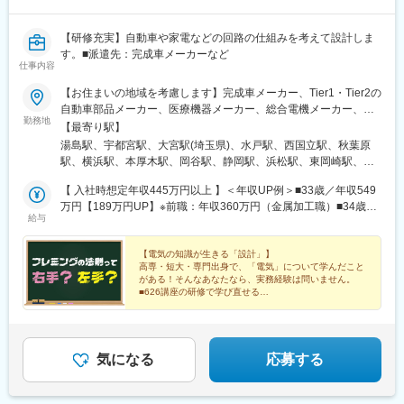
【研修充実】自動車や家電などの回路の仕組みを考えて設計しま
す。■派遣先：完成車メーカーなど
仕事内容
【お住まいの地域を考慮します】完成車メーカー、Tier1・Tier2の
自動車部品メーカー、医療機器メーカー、総合電機メーカー、半
勤務地
導体製造装置メーカーなど当社取引先の拠点（東北・関東・中
【最寄り駅】
部・東海・関西・九州を中心に全国各地）※派遣先企業にて就業
湯島駅、宇都宮駅、大宮駅(埼玉県)、水戸駅、西国立駅、秋葉原
（事業所・拠点については下記「勤務地一覧」を参照ください）※
駅、横浜駅、本厚木駅、岡谷駅、静岡駅、浜松駅、東岡崎駅、東
異動等で勤務地に変更がある場合の範囲：当社における各部署及
別院駅、あすなろう四日市駅、東寺駅、尼崎駅(東海道本線)、神戸
び各拠点等、当社の定める場所。詳細は就業条件明示書に記載。■
【 入社時想定年収445万円以上 】＜年収UP例＞■33歳／年収549
三宮駅(阪神)、広島駅、祇園駅(福岡県)、花畑町駅、上野広小路
経験者採用のうち希望勤務地エリアの営業所に配属された割合
万円【189万円UP】※前職：年収360万円（金属加工職）■34歳／
駅、立川南駅、岩本町駅、神奈川駅、近鉄四日市駅、京都駅、末
給与
95.2%■社宅制度有り（費用：月2～4万円）※自宅通勤できない場
年収496万円【146万円UP】※前職：年収350万円（加工機の機械
広町駅(東京都)、立川駅、反町駅
合は会社にて寮・社宅を用意いたします【受動喫煙対策】当社拠
設計）【月給】20万6,300円～49万4,400円（一律支給のPC手当
点：各事業所で対策あり派遣先 ：各社規定に則る
1,500円含む）※上記の下限給与額は、理論上の最下限給与額で
【電気の知識が生きる「設計」】
高専・短大・専門出身で、「電気」について学んだこと
す。能力・経験・年齢を考慮のうえ当社規定により優遇します。※
がある！そんなあなたなら、実務経験は問いません。
その他諸手当は別途支給します。※技術の向上・仕事に取り組む姿
■626講座の研修で学び直せる
勢・クライアント評価などを反映した明確な人事評価システムを
■土日休み・年間休日124日
■想定年収445万円以上
採用しています。※待機中も給与は100％支給します。
■プライム上場企業グループ
気になる
応募する