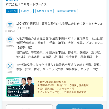
株式会社ＩＴリモートワークス
正社員
転勤なし
5名以上採用
業種未経験歓迎
100%案件選択制！豊富な案件から希望に合わせて選べます★フル
リモート可
仕事内容
＼地方在住のまま完全在宅(通勤不要)も可！／在宅勤務、または首
都圏近郊(東京、神奈川、千葉、埼玉)、大阪、福岡のプロジェクト
勤務地
先■本社東京都新宿区西新宿3丁目3番13号 西新宿水間ビル2F■横
【最寄り駅】
浜オフィス神奈川県横浜市西区浅間町1丁目4番3号 ウィザード
都庁前駅、平沼橋駅、梅田駅(地下鉄)、博多駅、麹町駅、渋谷駅、
ビル402■大阪オフィス大阪府大阪市北区角田町8番1号 大阪梅田
池袋駅、六本木駅、東京駅、品川駅、北千住駅、秋葉原駅、上野
ツインタワーズ・ノース19階★2026年8月オープン！■福岡オフィ
駅、豊洲駅、日本橋駅(東京都)、目黒駅、高田馬場駅、錦糸町駅、
ス(2026.08/01オープン予定)福岡県福岡市博多区博多駅中央街8番
≪年収が2倍になった社員も！残業代全額追加支給！役職、資格、
葛西駅、中野駅(東京都)、荻窪駅、亀有駅、国立駅、町田駅、赤羽
1号 JRJP博多ビル3階★現在希望者のリモートワーク率は
家族・扶養、住宅、リファラル採用、歯科検診、マッサージなど
駅、下北沢駅、東久留米駅、八王子駅、国分寺駅、練馬駅、立川
給与
98％！40人がフルリモートワーク、4人がハイブリッド(週4日リ
独自の手当が充実！≫★前職給与保証月給32万4000円～80万円＋
駅、吉祥寺駅、綾瀬駅、大山駅(東京都)、小平駅、多摩センター
モート、週1日出勤)★本人希望でフル出勤しているエンジニアも
インセンティブ※経験、能力などを考慮の上、優遇します≪明快な
駅、蒲田駅、昭島駅、豊田駅、玉川上水駅、青梅駅、武蔵小金井
います
評価制度＆社員の貢献をきちんと待遇に反映≫単価に基づいた、
＃直近2年の定着率95％超
駅、調布駅、川口駅、川越駅、所沢駅、越谷駅、草加駅、春日部
＃前職給与保証、単価に基づく明快な評価制度
クリアで明快な評価制度です。単価アップ＝収入アップなので、
駅、上尾駅、熊谷駅、浦和駅、新座駅、狭山市駅、入間市駅、三
＃案件選択自由、フルリモート可
スキルアップへの意欲が自然に高まります。さらにリーダーなど
郷駅(埼玉県)、深谷駅、朝霞台駅、戸田駅(埼玉県)、ふじみ野駅、
＃インセンティブあり、残業代全額別途支給
チームへ貢献を加味して加算します！
＃残業月平均7h以内、年間休日135日以上
鴻巣駅、坂戸駅(埼玉県)、八潮駅、志木駅、飯能駅、久喜駅、大宮
＃服装・髪型自由、副業可
駅(埼玉県)、本八幡駅(総武線)、船橋駅、松戸駅、市川駅、柏駅、
＃週報日報など社内業務なし
五井駅、千葉駅、流山おおたかの森駅、八千代台駅、習志野駅、