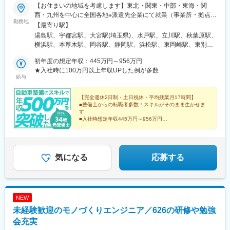
【お住まいの地域を考慮します】東北・関東・中部・東海・関
神南駅、辛島町駅、南公園駅、湊川駅、小路駅、常盤駅(岡山県)、
西・九州を中心に全国各地※派遣先企業にて就業（事業所・拠点に
横川駅、谷町四丁目駅、舟入幸町駅、大小路駅、亀戸駅、中津駅
勤務地
ついては下記「勤務地一覧」を参照ください）※異動等で勤務地に
【最寄り駅】
(地下鉄)、六本木一丁目駅、ＪＲ難波駅、観月橋駅、海老江駅、中
変更がある場合の範囲：当社における各部署及び各拠点等、当社
湯島駅、宇都宮駅、大宮駅(埼玉県)、水戸駅、立川駅、秋葉原駅、
之島駅、なにわ橋駅、甘木駅(甘木鉄道線)、住之江公園駅、上前津
の定める場所。詳細は就業条件明示書に記載。■経験者採用のうち
横浜駅、本厚木駅、岡谷駅、静岡駅、浜松駅、東岡崎駅、東別院
駅、久屋大通駅、平沼橋駅、国道駅、蒔田駅、赤羽岩淵駅、セン
希望勤務地エリアの営業所に配属された割合95.2%■社宅制度有り
駅、あすなろう四日市駅、東寺駅、尼崎駅(東海道本線)、神戸三宮
ター北駅、勾当台公園駅、本笠寺駅、自由ケ丘駅(愛知県)、出島
（費用：月2～4万円）※自宅通勤できない場合は会社にて寮・社
初年度の想定年収：445万円～956万円
駅(阪神)、広島駅、祇園駅(福岡県)、花畑町駅、上野広小路駅、岩
駅、北１２条駅、あおば通駅、新千葉駅、神谷町駅、新高島駅、
宅を用意いたします。【受動喫煙対策】当社拠点：各事業所で対
★入社時に100万円以上年収UPした例が多数
本町駅、神奈川駅、近鉄四日市駅、京都駅、末広町駅(東京都)、反
日吉町駅、新浜松駅、名鉄名古屋駅、梅田駅(地下鉄)、富山駅、京
給与
策あり派遣先 ：各社規定に則る
町駅
都河原町駅、三ノ宮駅、西川緑道公園駅、銀山町駅、西鉄福岡
駅、西辛島町駅、市民広場駅、三滝駅、舟入本町駅、花田口駅、
【完全週休2日制・土日祝休・平均残業月17時間】
麻布十番駅、大国町駅、桃山御陵前駅、野田駅(阪神線)、肥後橋
■整備士からの転職者多数！スキルがそのまま生かせま
駅、北浜駅(大阪府)、伏見駅(愛知県)、西横浜駅、龍谷富山高校
す
前、五島町駅
■入社時想定年収445万円～956万円
■技術力や顧客からの評価をもとに着実に年収UP
■営業担当が労務管理を徹底
■東証プライム上場企業グループ
気になる
応募する
NEW
未経験歓迎のモノづくりエンジニア／626の研修や勉強
会充実