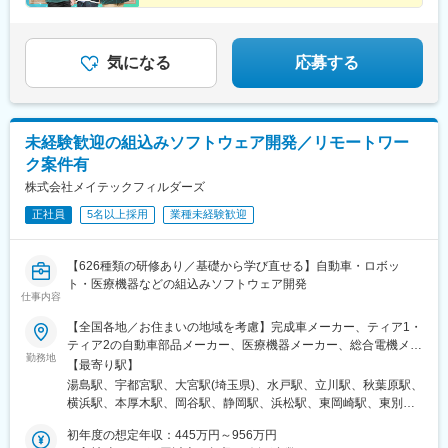
◆ものづくり開発をはじめAI・IoT・ビッグデータなど
トレンド技術案件多数
気になる
応募する
未経験歓迎の組込みソフトウェア開発／リモートワー
ク案件有
株式会社メイテックフィルダーズ
正社員
5名以上採用
業種未経験歓迎
【626種類の研修あり／基礎から学び直せる】自動車・ロボッ
ト・医療機器などの組込みソフトウェア開発
仕事内容
【全国各地／お住まいの地域を考慮】完成車メーカー、ティア1・
ティア2の自動車部品メーカー、医療機器メーカー、総合電機メー
勤務地
カー、半導体製造装置メーカーなど当社取引先の拠点（東北・関
【最寄り駅】
東・中部・東海・関西・九州を中心に全国各地）※派遣先企業にて
湯島駅、宇都宮駅、大宮駅(埼玉県)、水戸駅、立川駅、秋葉原駅、
就業（事業所・拠点については下記「勤務地一覧」を参照くださ
横浜駅、本厚木駅、岡谷駅、静岡駅、浜松駅、東岡崎駅、東別院
い）※異動等で勤務地に変更がある場合の範囲：当社における各部
駅、あすなろう四日市駅、東寺駅、尼崎駅(東海道本線)、神戸三宮
署及び各拠点等、当社の定める場所。詳細は就業条件明示書に記
初年度の想定年収：445万円～956万円
駅(阪神)、広島駅、祇園駅(福岡県)、花畑町駅、上野広小路駅、岩