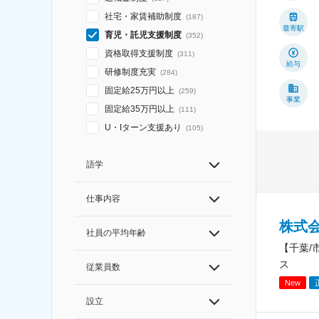
社宅・家賃補助制度
(
187
)
最寄駅
育児・託児支援制度
(
352
)
資格取得支援制度
(
311
)
給与
研修制度充実
(
284
)
固定給25万円以上
(
259
)
事業
固定給35万円以上
(
111
)
U・Iターン支援あり
(
105
)
語学
仕事内容
株式
社員の平均年齢
【千葉/
ス
従業員数
New
設立