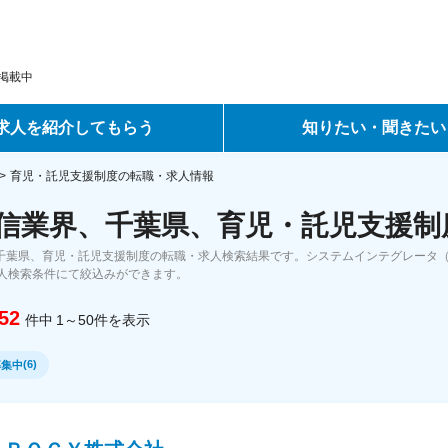
掲載中
求人を紹介してもらう
知りたい・聞きたい
ントサービス
転職ノウハウ
育児・託児支援制度の転職・求人情報
通信業界、千葉県、育児・託児支援制
サービス
データで見る転職
、千葉県、育児・託児支援制度の転職・求人検索結果です。システムインテグレータ（S
ーエージェントサービス
コラム・インタビュー
人検索条件にて絞込みができます。
52
件中
1～50
件
を表示
転職Q&A
(
6
)
募集中