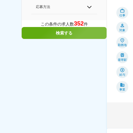
応募方法
仕事
352
この条件の求人数
件
対象
検索する
勤務地
最寄駅
給与
事業