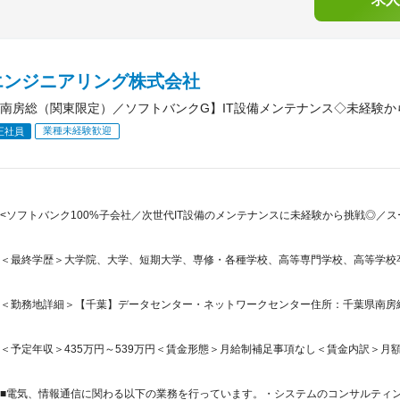
エンジニアリング株式会社
南房総（関東限定）／ソフトバンクG】IT設備メンテナンス◇未経験か
業種未経験歓迎
正社員
<ソフトバンク100%子会社／次世代IT設備のメンテナンスに未経験から挑戦◎／ス
＜最終学歴＞大学院、大学、短期大学、専修・各種学校、高等専門学校、高等学校
＜勤務地詳細＞【千葉】データセンター・ネットワークセンター住所：千葉県南房総市
＜予定年収＞435万円～539万円＜賃金形態＞月給制補足事項なし＜賃金内訳＞月額（基本
■電気、情報通信に関わる以下の業務を行っています。・システムのコンサルティング