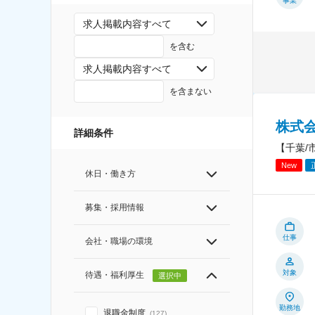
事業
求人掲載内容すべて
を含む
求人掲載内容すべて
を含まない
株式
詳細条件
【千葉/
New
休日・働き方
募集・採用情報
仕事
会社・職場の環境
対象
待遇・福利厚生
選択中
勤務地
退職金制度
(
127
)