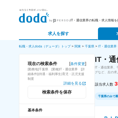
IT・通信業界の転職・求人情報を
求人を探す
詳細条件から探す
エージェ
転職・求人doda（デューダ）トップ
関東
千葉県
IT・通信業界
IT・
新着求人から探す
スカウト
[
]
現在の検索条件
条件変更
IT・通信業界
[勤務地]千葉県 [業種]IT・通信業界 [詳
求人特集から探す
パートナ
グなど、左の求
細条件](待遇・福利厚生)育児・託児支援
制度
3
詳細を見る
該当求人数
検索条件を保存
千葉県のみで
基本条件