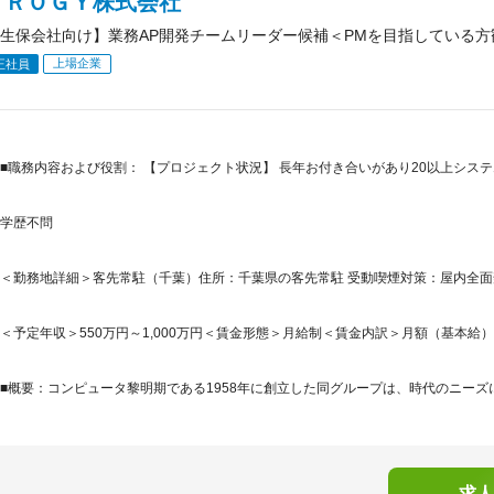
ＰＲＯＧＹ株式会社
生保会社向け】業務AP開発チームリーダー候補＜PMを目指している方歓迎
上場企業
正社員
■職務内容および役割： 【プロジェクト状況】 長年お付き合いがあり20以上シス
学歴不問
＜勤務地詳細＞客先常駐（千葉）住所：千葉県の客先常駐 受動喫煙対策：屋内全面禁
＜予定年収＞550万円～1,000万円＜賃金形態＞月給制＜賃金内訳＞月額（基本給）：322,
■概要：コンピュータ黎明期である1958年に創立した同グループは、時代のニーズにい
求人