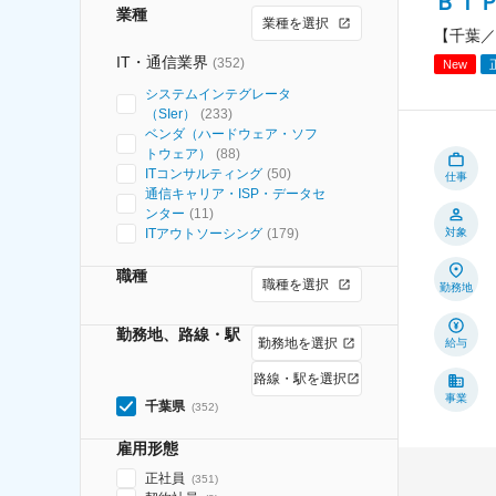
ＢＩ
業種
業種を選択
【千葉／
IT・通信業界
(
352
)
New
システムインテグレータ
（SIer）
(
233
)
ベンダ（ハードウェア・ソフ
トウェア）
(
88
)
ITコンサルティング
(
50
)
仕事
通信キャリア・ISP・データセ
ンター
(
11
)
ITアウトソーシング
(
179
)
対象
職種
職種を選択
勤務地
勤務地、路線・駅
勤務地を選択
給与
路線・駅を選択
事業
千葉県
(
352
)
雇用形態
正社員
(
351
)