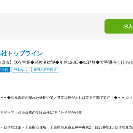
求人
会社トップライン
市原市】既存営業◆経験者歓迎◆年休120日◆転勤無◆大手通信会社の
転勤なし
業種未経験歓迎
正社員
＝＝◆地元密着の隠れた優良企業／営業経験があれば業界不問で歓迎！◆＝＝ ☆オス
学歴不問（必須資格の受験条件に準じた学歴が必要）
＜勤務地詳細＞千葉拠点住所：千葉県市原市五井中央東2丁目23番地18 勤務地最寄駅