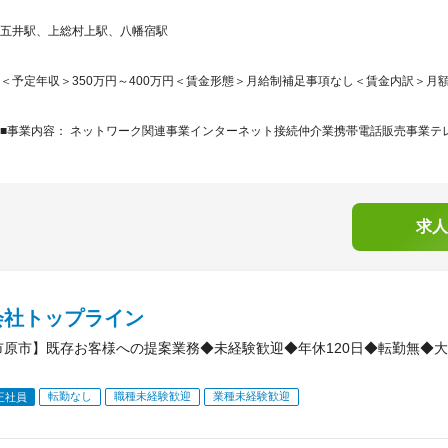
五井駅、上総村上駅、八幡宿駅
＜予定年収＞350万円～400万円＜賃金形態＞月給制補足事項なし＜賃金内訳＞月額（基本
■事業内容： ネットワーク関連事業インターネット接続仲介業携帯電話販売事業テレ
求人
会社トップライン
市原市】既存お客様への提案業務◆未経験歓迎◆年休120日◆転勤無◆
転勤なし
職種未経験歓迎
業種未経験歓迎
正社員