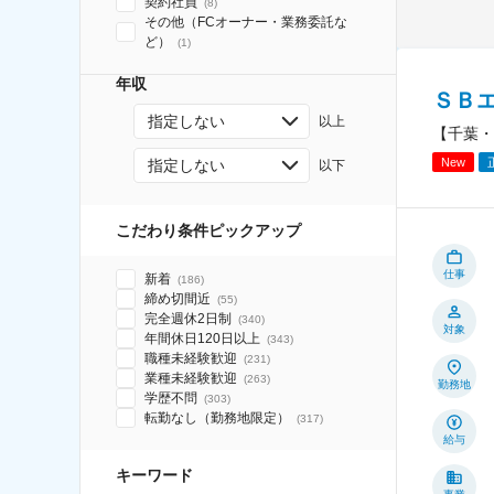
契約社員
(
8
)
その他（FCオーナー・業務委託な
ど）
(
1
)
年収
ＳＢ
指定しない
以上
【千葉・
New
指定しない
以下
こだわり条件ピックアップ
仕事
新着
(
186
)
締め切間近
(
55
)
完全週休2日制
(
340
)
対象
年間休日120日以上
(
343
)
職種未経験歓迎
(
231
)
業種未経験歓迎
(
263
)
勤務地
学歴不問
(
303
)
転勤なし（勤務地限定）
(
317
)
給与
キーワード