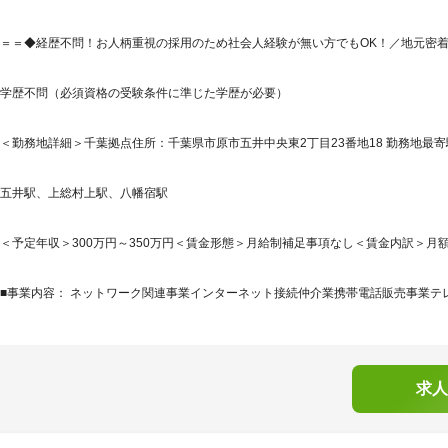
＝＝◆経歴不問！お人柄重視の採用のため社会人経験が無い方でもOK！／地元密着
学歴不問（必須資格の受験条件に準じた学歴が必要）
＜勤務地詳細＞千葉拠点住所：千葉県市原市五井中央東2丁目23番地18 勤務地最寄駅
五井駅、上総村上駅、八幡宿駅
＜予定年収＞300万円～350万円＜賃金形態＞月給制補足事項なし＜賃金内訳＞月額（基本
■事業内容： ネットワーク関連事業インターネット接続仲介業携帯電話販売事業テレ
求人