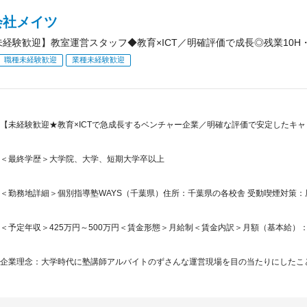
会社メイツ
未経験歓迎】教室運営スタッフ◆教育×ICT／明確評価で成長◎残業10H
職種未経験歓迎
業種未経験歓迎
【未経験歓迎★教育×ICTで急成長するベンチャー企業／明確な評価で安定したキャ
＜最終学歴＞大学院、大学、短期大学卒以上
＜勤務地詳細＞個別指導塾WAYS（千葉県）住所：千葉県の各校舎 受動喫煙対策
＜予定年収＞425万円～500万円＜賃金形態＞月給制＜賃金内訳＞月額（基本給）：284,1
企業理念：大学時代に塾講師アルバイトのずさんな運営現場を目の当たりにしたこと