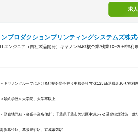
求人
ノンプロダクションプリンティングシステムズ株式
ITエンジニア（自社製品開発）キヤノンMJG核企業/残業10~20H/福利
～キヤノングループにおける印刷分野を担う中核会社/年休125日/退職金あり/福利
＜最終学歴＞大学院、大学卒以上
＜勤務地詳細＞幕張事業所住所：千葉県千葉市美浜区中瀬1-7-2 受動喫煙対策：敷地
海浜幕張駅、幕張豊砂駅、京成幕張駅