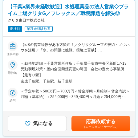
■当社について：
す。
当社はキムチを中心とした韓国食品の製造・輸入販売を行う、創
【千葉※業界未経験歓迎】水処理薬品の法人営業◇プラ
（テーマ例）加熱殺菌（日持ち延長技術）の研究開発
業50年以上のキムチ専業メーカーです。日本人の味覚に合うキム
イム上場クリタG／フレックス／環境課題を解決◎
レトルト食品・加熱加工食品の 物性評価（加熱による劣化分析）
チを追求し続け、乳酸菌研究や発酵技術の進化に取り組んできま
最適な熱処理条件（温度・時間・圧力等）の探索
クリタ東日本株式会社
した。
品質劣化を抑えるための 添加物・処方検討
近年は健康志向や韓国食ブームを背景に業績がさらに拡大し、直
正社員
業種未経験歓迎
加熱条件 × 物性変化のメカニズム解明
近5年間で売上は140％増。創業以来、増収増益を続ける安定企業
プロセス開発（例：何度で何を混ぜるか、工程の最適化）
です。
【toBの営業経験がある方歓迎！／クリタグループの技術・ノウハ
・微生物（乳酸菌等）の培養～保存性試験
変更の範囲：会社の定める業務
ウを活用／「水」の問題に挑戦、環境に貢献】
各乳酸菌株の培養条件（温度・pH・栄養源等）の最適化
仕事内容
■業務内容
保存試験（一般／加速）による賞味期限評価
様々な産業の”水”に関する課題に対し、主に化学薬品を用いたソリ
＜勤務地詳細＞千葉営業所住所：千葉県千葉市中央区新町17-13
微生物の増殖・制御メカニズムの研究
ューションを提案する営業職です。クリタグループの技術・ノウ
受動喫煙対策：屋内全面禁煙変更の範囲：会社の定める事業所
乳酸菌の加工・混合技術の検討（長期保存化のため）
ハウを活用し、工場や設備の状況に応じた最適な提案を行いま
勤務地
【最寄り駅】
す。
・応用研究（商品化につながる技術開発）
京成千葉駅、千葉駅、新千葉駅
基礎研究で得た乳酸菌A/B/Cの応用可能性評価
■業務内容詳細
＜予定年収＞500万円～700万円＜賃金形態＞月給制＜賃金内訳＞
乳酸菌の特性を活用した商品素材・プロセスの開発
・工場のボイラ・冷却設備、製造・生産工程、排水処理装置、オ
月額（基本給）：254,000円～349,400円＜月給＞254,000円～
実機レベルでの試作検討（レトルト・食品原料などのアプリケー
フィスビルの空調設備などを対象とした提案営業
給与
349,400円＜昇給有無＞有＜残業手当＞有＜給与補足＞賞与：あ
ション）
・お客様の設備条件や運転状況、水の使用目的を踏まえたケミカ
り（社内規定により決定）賃金はあくまでも目安の金額であり、
ル選定・使用条件の提案
選考を通じて上下する可能性があります。月給(月額)は固定手当を
■キムチ市場の今後：
・製造工場における以下の課題解決支援純水・蒸気の品質および
含めた表記です。
健康志向・腸活ブーム、韓国食人気の高まりを受け、キムチは発
応募依頼する
供給量の安定維持
気になる
酵食品として再注目されています。
（エージェントサービス）
・排水を放流基準まで浄化し、その状態を継続的に管理
直近5年で市場全体が大幅に拡大し、今後も成長余地は大きいと見
・導入後の効果確認、運用状況のフォロー、改善提案
込まれています。