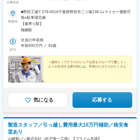
仕事内容
■野田工場〒278-0016千葉県野田市二ツ塚138-1※マイカー通勤可
能※駐車場完備
勤務地
【最寄り駅】
梅郷駅
社員の年収例
年収600万円 ／ 45歳
給与
＜国内トップクラスのシェアを誇るグループで働こう＞
人々が生活する家や街には、手掛けたガラスがたくさん
気になる
応募する
製造スタッフ／引っ越し費用最大10万円補助／格安食
堂あり
山崎製パン株式会社（松戸第一工場）【プライム市場】