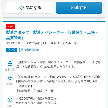
気になる
応募する
NEW
製造スタッフ（製造オペレーター・設備保全・工務・
品質管理）
宇部マテリアルズ株式会社(UBE三菱セメントグループ)
正社員
業種未経験歓迎
【複数ポジション募集】製造オペレーター、設備保全・工務（電
気）・品質管理いずれかに従事いただきます。
仕事内容
【自動車通勤OK／山口・千葉へのUIターンも歓迎】■宇部工場山
口県宇部市大字小串1985番地「宇部新川駅」より車で10分■美祢
勤務地
工場山口県美祢市伊佐町伊佐4611番1「美祢IC」から車で5分■千
【最寄り駅】
葉工場千葉県市原市五井南海岸8番地2「五井駅」より車で20分※
宇部新川駅、美祢駅、五井駅
受動喫煙対策：屋内全面禁煙（屋外に喫煙室あり、但し勤務中は
禁煙）
年収590万円／45歳／千葉工場
年収530万円／45歳／宇部工場
給与