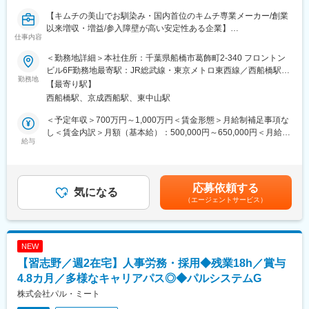
【キムチの美山でお馴染み・国内首位のキムチ専業メーカー/創業
■キムチ市場の今後：
以来増収・増益/参入障壁が高い安定性ある企業】
健康志向・腸活ブーム、韓国食人気の高まりを受け、キムチは発
仕事内容
酵食品として再注目されています。直近5年で市場全体が大幅に拡
■業務内容：
大し、今後も成長余地は大きいと見込まれています。この追い風
＜勤務地詳細＞本社住所：千葉県船橋市葛飾町2-340 フロントン
商品開発の役割を担っている部門にてマネジメント業務をお任せ
を受け、当社も売上140％成長と事業は極めて好調です。
ビル6F勤務地最寄駅：JR総武線・東京メトロ東西線／西船橋駅受
します。入社後すぐは弊社製品理解、部門の役割の理解を目的に
勤務地
動喫煙対策：屋内全面禁煙変更の範囲：会社の定める事業所
【最寄り駅】
実務をお任せする予定です。また、マネジメント業務を主務にキ
■当社について：
西船橋駅、京成西船駅、東中山駅
ムチ以外の商品開発の検討もお任せしたいと考えております。
当社はキムチを中心とした韓国食品の製造・輸入販売を行う、創
業50年以上のキムチ専業メーカーです。国内でもトップクラスの
＜予定年収＞700万円～1,000万円＜賃金形態＞月給制補足事項な
■職務詳細：
シェアを獲得し、大手スーパーをはじめ多くの販売網で取り扱わ
し＜賃金内訳＞月額（基本給）：500,000円～650,000円＜月給＞
・キムチおよび発酵食品を中心とした新商品開発（国内・海外向
給与
れています。近年は健康志向や韓国食ブームを背景に業績がさら
500,000円～650,000円＜昇給有無＞有＜残業手当＞無＜給与補足
け）
に拡大し、創業以来増収増益を続ける安定企業として、発酵食品
＞※給与は前職の給与を考慮し決定します。■賞与：年2回賃金は
・既存商品の改良、品質向上のための研究
市場を牽引しています。
あくまでも目安の金額であり、選考を通じて上下する可能性があ
・市場調査およびトレンド分析を踏まえた商品企画
ります。月給(月額)は固定手当を含めた表記です。
応募依頼する
・海外市場のニーズを考慮したレシピ開発、フレーバー調整
気になる
変更の範囲：会社の定める業務
（エージェントサービス）
・原料選定、試作、製造ラインテストの実施
・関係部門（営業・製造・品質管理など）との連携
・プレゼン資料作成（PowerPoint）
・データ整理・分析（Excel）
NEW
【習志野／週2在宅】人事労務・採用◆残業18h／賞与
■入社後すぐにお任せする実務
具体的には微生物、発酵、味の科学を中心とした基礎研究・応用
4.8カ月／多様なキャリアパス◎◆パルシステムG
研究・商品開発します。同社の看板商品である、キムチの新商品
株式会社パル・ミート
開発をお任せします。時代のニーズに合わせたお客様の声に応え