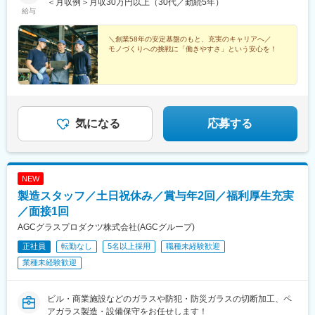
＜月収例＞月収30万円以上（30代／勤続5年）
給与
＼創業58年の安定基盤のもと、充実のキャリアへ／
モノづくりへの挑戦に「働きやすさ」という安心を！
気になる
応募する
NEW
製造スタッフ／土日祝休み／賞与年2回／福利厚生充実
／面接1回
AGCグラスプロダクツ株式会社(AGCグループ)
正社員
転勤なし
5名以上採用
職種未経験歓迎
業種未経験歓迎
ビル・商業施設などのガラスや防犯・防災ガラスの切断加工、ペ
アガラス製造・設備保守をお任せします！