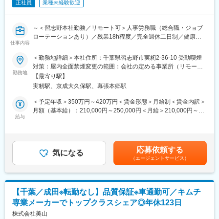
正社員
業種未経験歓迎
るべく、常においしいキムチを提供することがミッションです。
■組織構成：
～＜習志野本社勤務／リモート可＞人事労務職（総合職・ジョブ
室長、係長、メンバーの三名で研究開発と商品開発を進めており
ローテーションあり）／残業18h程度／完全週休二日制／健康経
ます。今回は、商品開発専任担当として、また室長の後任となり
仕事内容
営優良法人に認定・くるみん（次世代認定マーク）を取得／パル
うる方の採用を想定しています。
システムG～
＜勤務地詳細＞本社住所：千葉県習志野市実籾2-36-10 受動喫煙
■当社の特徴：
対策：屋内全面禁煙変更の範囲：会社の定める事業所（リモート
パルシステム生協のグループ会社として、畜産事業を担ってお
勤務地
◇キムチを中心とした韓国食品の製造・輸入販売事業を展開して
ワーク含む）
【最寄り駅】
り、組合員に向けて、安心安全な畜産商品をお届けしている当社
います。設立以来、増収増益を続け、急成長を遂げています。
実籾駅、京成大久保駅、幕張本郷駅
にて、人事労務全般をお任せします。
◇キムチの専業メーカーとしては国内トップクラスのシェアを誇
り、大手スーパーなどでも販売されています。以前はOEM生産が
＜予定年収＞350万円～420万円＜賃金形態＞月給制＜賃金内訳＞
■業務詳細：
中心でしたが、テレビCMの放送や、自社製品の開発に注力するこ
月額（基本給）：210,000円～250,000円＜月給＞210,000円～
採用活動、勤怠管理、給与計算、社会保険手続きを中心とした人
給与
とで確かな美山ブランドを確立しています。
250,000円＜昇給有無＞有＜残業手当＞有＜給与補足＞■昇給：年
事労務全般を担当していただきます。
◇時代のニーズに合わせた自社製品の開発に注力しており、業界
1回（4月）■賞与：年2回（6月・12月）※4.8か月分賃金はあくま
部分的な業務ではなく、人事労務の全体像を把握しながら成長い
に先駆けて韓国に合弁会社を設立しました。本場韓国の味の提供
でも目安の金額であり、選考を通じて上下する可能性がありま
ただけます。
を素早く実現できることも当社の強みです。
す。月給(月額)は固定手当を含めた表記です。
応募依頼する
入社後は先輩社員やベテラン社員から丁寧に業務を引き継ぎいた
気になる
（エージェントサービス）
します。将来的には主任、課長職として管理職も目指していただ
変更の範囲：会社の定める業務
ける環境です。
■組織構成：
【千葉／成田※転勤なし】品質保証※車通勤可／キムチ
管理部 総務課に配属となります。
専業メーカーでトップクラスシェア◎年休123日
総務課には現在5名が在籍しております。（30～50代、男性1：女
性4）
株式会社美山