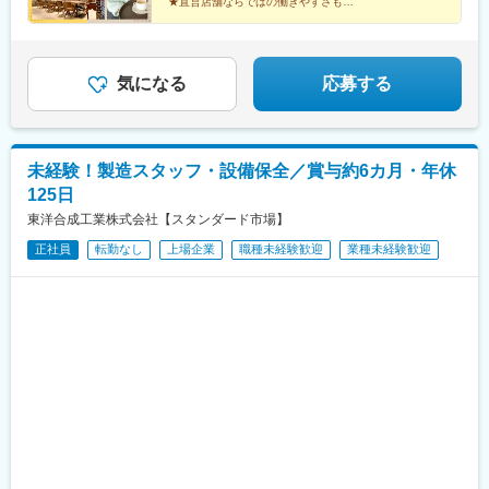
★直営店舗ならではの働きやすさも
三本亭 成田空港第3ターミナル店千葉県成田市取香字上人塚148-1
★未経験でも安心！マンツーマン研修
成田国際空港第3旅客ターミナル本館3階◎最寄り駅：空港第2ビ
★店長・SVなどキャリアパス豊富
ル駅※受動喫煙対策：オフィス内禁煙
気になる
応募する
未経験！製造スタッフ・設備保全／賞与約6カ月・年休
125日
東洋合成工業株式会社【スタンダード市場】
正社員
転勤なし
上場企業
職種未経験歓迎
業種未経験歓迎