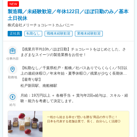
NEW
製造職／未経験歓迎／年休122日／ほぼ日勤のみ／基本
土日祝休
株式会社メリーチョコレートカムパニー
正社員
転勤なし
職種未経験歓迎
業種未経験歓迎
【残業月平均10h／ほぼ日勤】チョコレートをはじめとした、さ
まざまなスイーツの製造業務をお任せ！
仕事内容
【転勤なし／千葉県松戸・船橋／社バスありでらくらく♪／5日以
上の連続休暇◎／年末年始・夏季休暇◎／残業が少なく長期休暇
勤務地
が取りやすい】●松戸工場：千葉県松戸市稔台6-6-1＜ アクセス
【最寄り駅】
＞・新京成線『みのり台駅』より、徒歩10分・京成電鉄『松戸新
松戸新田駅、南船橋駅
田駅』より、徒歩12分●船橋工場：千葉県船橋市高瀬町15-12＜ ア
クセス ＞・JR京葉線／武蔵野線『南船橋駅』より、車で9分・JR
月給：19万円以上 ＋ 各種手当 ＋ 賞与年2回※給与は、スキル・経
南船橋駅・京成線船橋競馬場駅から社バスあり※受動喫煙対策：分
験・能力を考慮して決定します。
給与
煙（松戸工場：5階に喫煙所あり／船橋工場：外に喫煙スペースあ
り）
一粒から始まる幸せ♪“想いを贈る”商品の作り手に！
日本を代表する老舗企業で、長く、自分らしく活躍◎