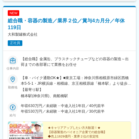
ています。
◆品質・衛生管理
温度管理、原料管理、作業場の機械洗浄、異物混入防止などを行
変更の範囲：会社の定める業務
NEW
います。
総合職・容器の製造／業界２位／賞与4カ月分／年休
◆計量（盛り付け）・包装管理
商品の盛り付けや包装作業を管理します。
119日
大和製罐株式会社
お任せする業務のうち、9割近くは生産工程や現場の管理となりま
正社員
す。
実際の製造業務は基本的にパート社員が担当しますが、お休みが
発生した際などにフォローで作業をいただく可能性はございま
【総合職】金属缶、プラスチックチューブなどの容器の製造～出
す。
荷までの各部署にて業務をお任せ
仕事内容
■入社後：
入社後は、実際の現場作業の把握もかねて製造ラインに入ってい
【車・バイク通勤OK★】■東京工場：神奈川県相模原市緑区西橋
ただきます。先輩社員やベテランのパート社員が丁寧に指導いた
本5-5-1・JR横浜線・相模線、京王相模原線「橋本駅」より徒歩
勤務地
しますので、未経験の方でも安心して業務を覚えていただけま
15分、車5分※社員寮あり■サッポロビール製罐工場：千葉県船橋
【最寄り駅】
す。ジョブローテーション制度を活用し、商品企画開発や品質管
市高瀬町2-3・JR京葉線「南船橋駅」より徒歩25分、車5分※受動
橋本駅(神奈川県)、南船橋駅
理、生産管理など多様なキャリアパスを描くことが可能です。
喫煙対策：有（分煙）※社員寮（東京工場のみ）には適用規定がご
※ジョブローテーションは約3年に1回程度ございます。
ざいます※駐車場完備
年収630万円／未経験・中途入社1年目／40代前半
年収530万円／未経験・中途入社1年目／30代前半
給与
■組織構成：
配属となる習志野事業所 製品2課には6名（20～40代、男性）が
在籍しております。
★キャリアアップしたい方大歓迎！★
【容器製造のパイオニア企業での総合職】
◆売上1629億円・業界２位の安定性
■魅力：