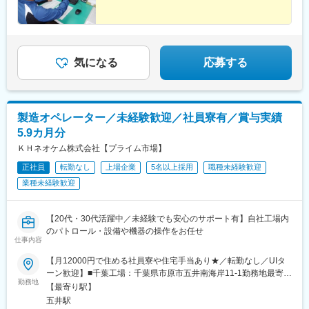
気になる
応募する
製造オペレーター／未経験歓迎／社員寮有／賞与実績
5.9カ月分
ＫＨネオケム株式会社【プライム市場】
正社員
転勤なし
上場企業
5名以上採用
職種未経験歓迎
業種未経験歓迎
【20代・30代活躍中／未経験でも安心のサポート有】自社工場内
のパトロール・設備や機器の操作をお任せ
仕事内容
【月12000円で住める社員寮や住宅手当あり★／転勤なし／UIタ
ーン歓迎】■千葉工場：千葉県市原市五井南海岸11-1勤務地最寄
勤務地
駅：JR内房線／五井駅※マイカー通勤OK／無料駐車場完備◎住宅
【最寄り駅】
手当充実◎月々12,000円で利用できる社員寮のほか、住宅手当、
五井駅