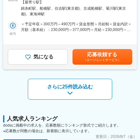
受動喫煙対策：屋内全面禁煙＜勤務地詳細2＞ajour船橋東武店住
【最寄り駅】
心に事業を展開する当社。お客様の「思い出」や「大切な想い」
所：千葉県船橋市本町7丁目1-1 東武百貨店船橋店1F勤務地最寄
錦糸町駅、船橋駅、住吉駅(東京都)、京成船橋駅、菊川駅(東京
を形にする接客スタイルが評価され、ニーズが拡大しています。
駅：JR線／船橋駅受動喫煙対策：屋内全面禁煙変更の範囲：会社
都)、東海神駅
今回さらなる体制強化のため、お客様一人ひとりに寄り添いなが
の定める事業所
ら最適なご提案を行う「ジュエリーコンシェルジュ」を増員募集
＜予定年収＞300万円～490万円＜賃金形態＞月給制＜賃金内訳＞
いたします。
月額（基本給）：230,000円～377,000円＜月給＞230,000円～
給与
377,000円＜昇給有無＞有＜残業手当＞有＜給与補足＞※経験・能
■仕事内容
力考慮の上、決定いたします。■昇給：年2回（4月・10月）■賞
店舗スタッフとして、お客様の大切なジュエリーに関するご相談
与：年2回（7月・12月）賃金はあくまでも目安の金額であり、選
に応じ、
考を通じて上下する可能性があります。月給(月額)は固定手当を含
応募依頼する
修理・リフォーム・オーダー制作などのご提案を行っていただき
気になる
めた表記です。
（エージェントサービス）
ます。
単なる販売ではなく、
「想いに寄り添い、形にする」接客スタイルが特徴です。
■具体的な業務内容
さらに25件読み込む
▼接客・提案
・既製ジュエリーのコーディネート提案、販売
・ジュエリーリフォームのご提案（デザイン相談・仕様・納期説
明）
・修理・加工の受付（状態確認・リスク説明）
・金／プラチナの買取対応
人気求人ランキング
dodaに掲載中の求人を、応募数順にランキング形式でご紹介します。
▼顧客対応・フォロー
※応募数が同数の場合は、新着順に表示しています。
・ご要望のヒアリング（用途・予算・思い入れなど）
更新日：
2026/8/7（金）
・お渡し時のケア・メンテナンス案内