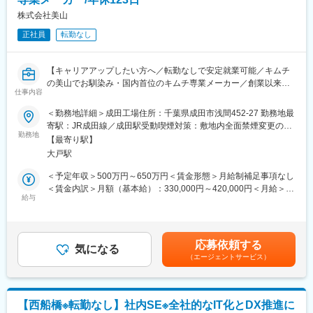
■組織構成：
成田工場 約75名(パート含む) 工場長-次長-課長(6名)-メンバー
株式会社美山
正社員
転勤なし
■成田工場：
成田工場は開発から品質管理までを一貫して行える新拠点として
2013年11月に開設されました。乳酸菌培養設備の研究施設などの
【キャリアアップしたい方へ／転勤なしで安定就業可能／キムチ
最新設備も整っています。全体で70名程が就業しており、月間4
の美山でお馴染み・国内首位のキムチ専業メーカー／創業以来増
～5億円程の売上を生み出す工場。また、学歴・経歴は度外視し、
仕事内容
収・増益】
中途ハンデなくご活躍いただけけます。当社売上の8～9割は国産
＜勤務地詳細＞成田工場住所：千葉県成田市浅間452-27 勤務地最
キムチで占めており、その大部分を担う成田工場は基幹工場とし
■業務内容：
寄駅：JR成田線／成田駅受動喫煙対策：敷地内全面禁煙変更の範
て安定運用を目指しています。
キムチの国内トップクラスメーカーである当社成田工場にて品質
勤務地
囲：会社の定める事業所
【最寄り駅】
管理業務を担当いただきます。
■マイカー・バイク通勤可(公共交通機関では通いづらい場所です)
大戸駅
【具体的には】
＜予定年収＞500万円～650万円＜賃金形態＞月給制補足事項なし
■同社の特徴：
■製品の化学分析(塩分、pH、Brix等)
＜賃金内訳＞月額（基本給）：330,000円～420,000円＜月給＞
キムチを中心とした韓国食品の製造・輸入販売事業を展開してい
■製品の微生物試験(大腸菌、細菌数、乳酸菌、カビ、酵母数等)
給与
330,000円～420,000円＜昇給有無＞有＜残業手当＞有＜給与補足
ます。設立以来、増収増益を続け急成長を遂げています。キムチ
■場内環境のモニタリング(防虫対策や設備の汚れなど) ・その他庶
＞※上記年収はあくまでも目安です。スキルによっては上記額より
の国内シェアはトップクラスで、大手スーパーなどで販売されて
務
高い提示になる可能性もございます。■昇給：年1回（4月）■賞
います。以前はOEM生産が中心でしたが、テレビCMの放送や自
■クレーム品の原因調査・報告書作成 ・お客様からの問い合わせ
与：年2回（2ヶ月目安）■年収例：420万円 入社3年目 (月給25
社製品の開発に注力することで、確かな美山ブランドを確立して
応募依頼する
対応
気になる
万円＋賞与＋残業代)賃金はあくまでも目安の金額であり、選考を
います。また、時代のニーズに合わせた自社製品の開発に注力し
（エージェントサービス）
成田工場は、月間4～5億円ほどの売り上げを生み出す工場です。
通じて上下する可能性があります。月給(月額)は固定手当を含めた
ているため、業界に先駆け韓国に合弁会社を設立しました。本場
開発から品質管理までを一貫して行っており、乳酸菌培養設備の
表記です。
韓国の味の提供を素早く実現できることも同社の強みです。
研究施設などの設備も整っています。
変更の範囲：会社の定める業務
【西船橋※転勤なし】社内SE※全社的なIT化とDX推進に
■組織構成：