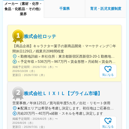
メーカー（素材・化学・
・定期フォロー（来店促進・予約対応）
千葉県
育児・託児支援制度
食品・化粧品・その他）
・顧客情報の管理（CRM入力・更新）
業界
▼店舗運営
・売場づくり（VMDサポート）
・在庫管理・入出荷検品
株式会社ロッテ
・売上管理・簡単なPC業務
【商品企画】キャラクター菓子の新商品開発・マーケティング◇年
■この仕事の特徴・魅力
間休日129日／残業月20時間程度
★「ありがとう」が直接届く仕事
＜勤務地詳細＞本社住所：東京都新宿区西新宿3-20-1 勤務地最寄駅：京王新線／初台駅受動喫煙対策：敷地内全面禁煙変更の範囲：会社の定める事業所（リモートワーク含む）
思い出の詰まったジュエリーをよみがえらせることで、お客様か
＜予定年収＞536万円～967万円＜賃金形態＞月給制＜賃金内訳＞月額（基本給）：290,000円～540,000円＜月給＞290,000円～540,000円＜昇給有無＞有＜残業手当＞有＜給与補足＞【賞与】年2回（7月･12月）、年平均：5.9ヶ月（2026年）※初回賞与は入社時期により一定額支給賃金はあくまでも目安の金額であり、選考を通じて上下する可能性があります。月給(月額)は固定手当を含めた表記です。
ら心からの感謝をいただけます。
掲載予定期間：
★長く続くお客様との関係性
2026/7/30（木）
〜
2026/10/28（水）
リフォーム・修理を通じて何度もご来店いただくケースが多く、
気になる
更新日：
2026/7/30（木）
信頼関係を築く接客ができます。
★“売るだけではない”接客スキルが身につく
お客様の背景や想いを汲み取り、最適な提案をする力が養われま
株式会社ＬＩＸＩＬ【プライム市場】
す。
営業事務／年休125日／賞与前年度5カ月／出社・リモート併用
■配属先について
★配属エリアは希望を考慮し決定します。初任地はご応募住所での配属となります。入社後、転勤が伴う異動に関しては、必ず勤務地のご希望も確認した上で決定します。【配属オフィス一覧】■東京都品川区西品川1丁目1-1 大崎ガーデンタワー■愛知県名古屋市中村区名駅南4丁目11-40■京都府京都市伏見区竹田田中宮町103 ■大阪府大阪市中央区本町2丁目6-8 センバ・セントラルビル9F■大阪府箕面市萱野4丁目5-45■広島県広島市安佐南区西原6丁目11-8■福岡県福岡市博多区半道橋2-15-10 SOLAビル★出社とリモートワークを併用しながらの勤務となります。 業務に慣れるまでは、原則出社となります。 慣れてきたら少しずつリモートの日を増やし、最終的には週1～3日ほどの出社となる予定です（目安：～入社6カ月）。※受動喫煙対策：あり
20代～40代の女性スタッフが中心に活躍中。
月給20万円～40万円※経験・スキルを考慮し決定します
落ち着いた雰囲気で、互いに相談しやすい職場です。
掲載予定期間：
・過去5年の産休育休取得：22名
2026/6/25（木）
〜
2026/8/26（水）
・復職率：約90％以上
気になる
更新日：
2026/7/31（金）