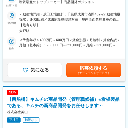
増収増益のトップメーカー】商品開発ポジション
仕事内容
■業務内容：
＜勤務地詳細＞成田工場住所：千葉県成田市浅間452-27 勤務地最
健康意識の高まりや韓国ブームを背景に、キムチ市場は直近5年で
寄駅：JR成田線／成田駅受動喫煙対策：屋内全面禁煙変更の範
売上140％へと大きく伸長。当社はその市場で“国内トップクラス
勤務地
囲：会社の定める事業所
【最寄り駅】
のシェア”を誇るキムチ専業メーカーとして、創業以来、増収・増
大戸駅
益を続けてきました。参入障壁の高いキムチ市場において、安定
した事業基盤と高い技術力を持つ当社で、商品開発を担っていた
＜予定年収＞400万円～600万円＜賃金形態＞月給制＜賃金内訳＞
だきます。キムチや発酵食品の新たな価値を生み出す中心メンバ
月額（基本給）：230,000円～350,000円＜月給＞230,000円～
ーとして、企画設計から試作、量産化まで幅広く携わっていただ
給与
350,000円＜昇給有無＞有＜残業手当＞有＜給与補足＞※上記年収
くポジションです。
はあくまでも目安です。スキルによっては上記額より高い提示に
なる可能性もございます。■昇給：年1回（4月）■賞与実績：年2
■当社の商品製品を管理する成田工場・商品部業務に携わって頂き
回（7月・12月）賃金はあくまでも目安の金額であり、選考を通
応募依頼する
ます。まずは新食品の試作（処方・配合調整等）をお任せしま
気になる
じて上下する可能性があります。月給(月額)は固定手当を含めた表
（エージェントサービス）
す。
記です。
【具体的な業務】
・商品製品を提供するための生産工程の管理及びリスクマネジメ
NEW
ント
【西船橋】キムチの商品開発（管理職候補）※看板製品
・新商品の試作及び開発 ・商品販売の企画立案
・商品市場のマーケティングリサーチ・FSSC22000認証等の書類
である、キムチの新商品開発をお任せします～
作成
株式会社美山
成田工場は、商品開発から品質管理までを一貫して行う基幹工
正社員
転勤なし
場。乳酸菌培養設備等の新設設備を備え、ニーズに合わせた自社
製品の開発に注力しています。