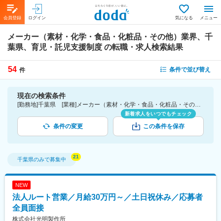
会員登録
ログイン
気になる
メニュー
メーカー（素材・化学・食品・化粧品・その他）業界、千
葉県、育児・託児支援制度
の転職・求人検索結果
54
条件で並び替え
件
現在の検索条件
[勤務地]千葉県 [業種]メーカー（素材・化学・食品・化粧品・その他）業界 [詳細条件](待遇・福利厚生)育児・託児支援制度
新着求人をいつでもチェック
条件の変更
この条件を保存
千葉県
のみで募集中
NEW
法人ルート営業／月給30万円～／土日祝休み／応募者
全員面接
株式会社光明製作所