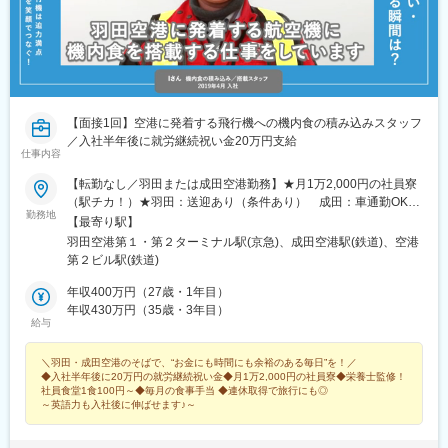
【面接1回】空港に発着する飛行機への機内食の積み込みスタッフ
／入社半年後に就労継続祝い金20万円支給
仕事内容
【転勤なし／羽田または成田空港勤務】★月1万2,000円の社員寮
（駅チカ！）★羽田：送迎あり（条件あり） 成田：車通勤OK＜
勤務地
羽田支社＞東京都大田区羽田空港3-2-8＜成田本社＞千葉県成田市
【最寄り駅】
古込141～空港までの通勤について～◎羽田公共交通機関外出社
羽田空港第１・第２ターミナル駅(京急)、成田空港駅(鉄道)、空港
（05:00）の場合、一部送迎制度または免除あり◎成田車通勤OK※
第２ビル駅(鉄道)
受動喫煙対策／屋内喫煙可能場所※転居を伴う転勤なし
年収400万円（27歳・1年目）
年収430万円（35歳・3年目）
給与
＼羽田・成田空港のそばで、“お金にも時間にも余裕のある毎日”を！／
◆入社半年後に20万円の就労継続祝い金◆月1万2,000円の社員寮◆栄養士監修！
社員食堂1食100円～◆毎月の食事手当 ◆連休取得で旅行にも◎
～英語力も入社後に伸ばせます♪～