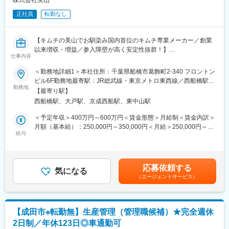
株式会社美山
食品業界に興味がある方、安定した基盤のある企業で働きたい方
～5億円程の売上を生み出す工場。また、学歴・経歴は度外視し、
のご応募をお待ちしております。
正社員
転勤なし
中途ハンデなくご活躍いただけけます。当社売上の8～9割は国産
キムチで占めており、その大部分を担う成田工場は基幹工場とし
変更の範囲：会社の定める業務
て安定運用を目指しています。
【キムチの美山でお馴染み国内首位のキムチ専業メーカー／創業
以来増収・増益／参入障壁が高く安定性抜群！】
■工場の環境
仕事内容
空調を完備しており、工場内は年中快適な温度に設定しておりま
■業務内容：
＜勤務地詳細1＞本社住所：千葉県船橋市葛飾町2-340 フロントン
す。
当社商品の品質管理・保証のマネジメントをお任せします。自社
ビル6F勤務地最寄駅：JR総武線・東京メトロ東西線／西船橋駅受
換気もしており、衛生室もございますので、工場の衛生面向上に
国内工場で約8割のキムチ製造を行っているほか、一部中国や韓国
勤務地
動喫煙対策：屋内全面禁煙＜勤務地詳細2＞成田工場住所：千葉県
努力がされています。
【最寄り駅】
のOEMで製造も行っています。
成田市浅間452-27 勤務地最寄駅：JR成田線／成田駅受動喫煙対
お昼はお弁当を250円ほどで注文することができ、自動販売機、
西船橋駅、大戸駅、京成西船駅、東中山駅
策：屋内全面禁煙変更の範囲：本社または成田工場
電子レンジ等もございます。
■具体的な業務内容：
＜予定年収＞400万円～600万円＜賃金形態＞月給制＜賃金内訳＞
ロッカーは一人一人にあり、休憩室もございます。
◎食品表示（一括表示）の作成・管理
月額（基本給）：250,000円～350,000円＜月給＞250,000円～
◎商品規格書等の作成・管理
給与
350,000円＜昇給有無＞有＜残業手当＞有＜給与補足＞※上記年収
■同社の特徴：
◎原因分析・報告書作成・データ集計分析などのクレーム対応
はあくまでも目安です。スキルによっては上記額より高い提示に
キムチを中心とした韓国食品の製造・輸入販売事業を展開してい
◎実地監査・マニュアル・記録、規格書確認など国内外食品工場
なる可能性もございます。■昇給：年1回（4月）■賞与実績：年2
ます。設立以来、増収増益を続け急成長を遂げています。キムチ
の監査
回（7月・12月）賃金はあくまでも目安の金額であり、選考を通
の国内シェアはトップクラスで、大手スーパーなどで販売されて
応募依頼する
◎輸入品の対応
気になる
じて上下する可能性があります。月給(月額)は固定手当を含めた表
います。以前はOEM生産が中心でしたが、テレビCMの放送や自
（エージェントサービス）
◎FSSC22000の対応
記です。
社製品の開発に注力することで、確かな美山ブランドを確立して
※本社をメインとして、成田工場にも週2～3回行っていただきま
います。また、時代のニーズに合わせた自社製品の開発に注力し
す。
ているため、業界に先駆け韓国に合弁会社を設立しました。本場
韓国の味の提供を素早く実現できることも当社の強みです。
【成田市※転勤無】生産管理（管理職候補）★完全週休
【大手スーパーへも多数納品！弊社製品について】
2日制／年休123日◎車通勤可
取扱商品は人気の「イチオシキムチ」「尹家のキムチ」を始めと