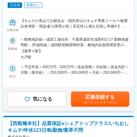
正社員
転勤なし
■ジョブローテーション制度について：
当社ではジョブローテーション制度が活発に機能しており、商品
企画開発や品質管理、生産管理など多様なキャリアパスを描くこ
【キムチの美山でお馴染み・国内首位のキムチ専業メーカー/創業
とが可能です。
以来増収・増益/参入障壁が高く安定性/上場を目指し準備中】
山形にも支店があるため将来的に転勤の可能性がございますが、
仕事内容
ご家庭の事情などがある場合は配慮されますのでご安心くださ
■業務内容：
＜勤務地詳細＞成田工場住所：千葉県成田市浅間452-27 勤務地最
い。
キムチ工場における品質保証業務をご担当いただきます。※数値計
寄駅：JR成田線／成田駅受動喫煙対策：敷地内全面禁煙変更の範
算に伴うPC操作があります。
勤務地
囲：会社の定める事業所
■魅力：
【最寄り駅】
・パルシステムグループの安定した経営基盤の中で安心して働く
大戸駅
■職務詳細：
ことができます。
品質保証に関わる業務全般／安心安全管理面からの工場全体の管
＜予定年収＞400万円～500万円＜賃金形態＞月給制＜賃金内訳＞
・成長意欲を重視し、長期的な視点で人材育成を行う職場環境で
理／衛生管理（防虫防塵から、製造ラインにおける衛生面にかか
月額（基本給）：250,000円～300,000円＜月給＞250,000円～
す。
る管理）／社内関係者への対応 など
給与
300,000円＜昇給有無＞有＜残業手当＞有＜給与補足＞※上記年収
・健康経営優良法人に認定。
はあくまでも目安です。■昇給：年1回（4月）■賞与：年2回（前
・くるみん（次世代認定マーク）を取得。
■取扱商品：
年度実績3ヶ月分）賃金はあくまでも目安の金額であり、選考を通
・賞与4.8か月分や充実した福利厚生制度があり、安定した生活基
取り扱い商品は人気の「イチオシキムチ」を始めとした主力10品
じて上下する可能性があります。月給(月額)は固定手当を含めた表
盤を築くことができます。
応募依頼する
程度となります。大手流通PB商品にも携わっており、一度は目に
気になる
記です。
（エージェントサービス）
したことがある方も多いと思います。堅調に成長を続け、この10
■当社について：
年間で売り上げは3倍になっています。
当社はパルシステム生活協同組合連合会の100％子会社として、
グループの畜産部門を担っています。健康経営優良法人に認定さ
■成田工場：
れ、従業員の健康向上を推進しています。
【西船橋本社】品質保証※シェアトップクラス/いちおし
成田工場は開発から品質管理までを一貫して行える新拠点として
フラットな組織文化の中で、経営者とも気軽にコミュニケーショ
キムチ/年休123日/転勤無/業界不問
2013年11月に開設されました。乳酸菌培養設備の研究施設などの
ンが取れる風通しの良い職場です。
最新設備も整っています。全体で70名程が就業しており、月間4