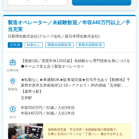
製造オペレーター／未経験歓迎／年収440万円以上／手
当充実
日新理化株式会社(グループ会社／新日本理化株式会社)
正社員
転勤なし
職種未経験歓迎
業種未経験歓迎
【面接1回／実質年休120日超】未経験から専門技術を身につける
◆チームで支え合う製造オペレーター
仕事内容
★転勤なし★車通勤OK★駐車場完備★住宅手当あり【勤務地】千
葉県市原市五井南海岸12-18＜アクセス＞JR内房線「五井駅」よ
勤務地
り車で14分◎社員の多くがマイカー通勤を利用♪◎自由で快適な通
【最寄り駅】
勤スタイルを楽しんでいます※受動喫煙対策：あり
五井駅
年収550万円／32歳／入社5年目
年収440万円／30歳／入社1年目
給与
資格取得支援、手当充実！未経験歓迎の製造職で、
仕事と生活のバランスが「丁度いい」働き方を叶える。