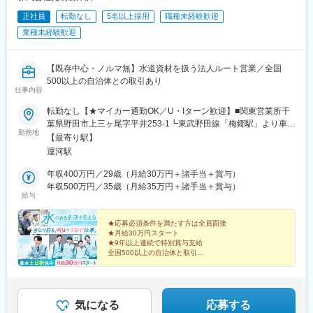
正社員
転勤なし
5名以上採用
職種未経験歓迎
業種未経験歓迎
【既存中心・ノルマ無】水道資材を扱う法人ルート営業／全国
500以上の自治体との取引あり
仕事内容
転勤なし【★マイカー通勤OK／U・Iターン歓迎】■関東営業所千
葉県野田市上三ヶ尾字平井253-1┗東武野田線「梅郷駅」より車で
勤務地
6分／「運河駅」より車で12分※マイカー通勤OK／無料駐車場完
【最寄り駅】
備※U・Iターン歓迎※受動喫煙対策：あり
運河駅
年収400万円／29歳（月給30万円＋諸手当＋賞与）
年収500万円／35歳（月給35万円＋諸手当＋賞与）
給与
★応募必須条件を満たす方は全員面接
★月給30万円スタート
★9年以上連続で特別賞与支給
全国500以上の自治体と取引
お客様との信頼関係を築きながら、地域の水インフラを
支える営業。
未経験からでも専門性の高い営業へ成長できます。
気になる
応募する