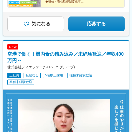
◆研修・資格取得制度充実
・パルシステムグループの安定した経営基盤の中で安心して働く
◆賞与4カ月分支給
ことができます。
◆扶養手当・家賃補助・独身寮
◆年間休日119日・有休取得平均10日以上・長期休暇あ
・成長意欲を重視し、長期的な視点で人材育成を行う職場環境で
り
す。
気になる
応募する
・健康経営優良法人に認定。くるみん（次世代認定マーク）を取
得。
・賞与4.8か月分や充実した福利厚生制度があり、安定した生活基
盤を築くことができます。
NEW
■当社について：
空港で働く！機内食の積み込み／未経験歓迎／年収400
当社はパルシステム生活協同組合連合会の100％子会社として、
万円～
グループの畜産部門を担っています。健康経営優良法人に認定さ
株式会社ティエフケー(SATS Ltd.グループ)
れ、従業員の健康向上を推進しています。
食品業界に興味がある方、安定した基盤のある企業で働きたい方
正社員
転勤なし
5名以上採用
職種未経験歓迎
のご応募をお待ちしております。
業種未経験歓迎
変更の範囲：会社の定める業務