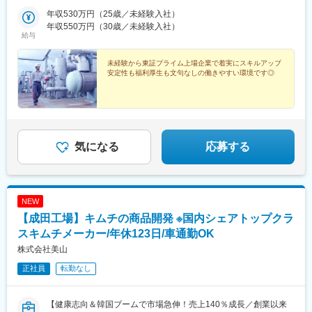
遠方からご入社される方も安心の個人契約社宅制度等で生活をサ
ポート。※受動喫煙対策：屋内全面禁煙
年収530万円（25歳／未経験入社）
年収550万円（30歳／未経験入社）
給与
未経験から東証プライム上場企業で着実にスキルアップ
安定性も福利厚生も文句なしの働きやすい環境です◎
気になる
応募する
NEW
【成田工場】キムチの商品開発 ※国内シェアトップクラ
スキムチメーカー/年休123日/車通勤OK
株式会社美山
正社員
転勤なし
【健康志向＆韓国ブームで市場急伸！売上140％成長／創業以来