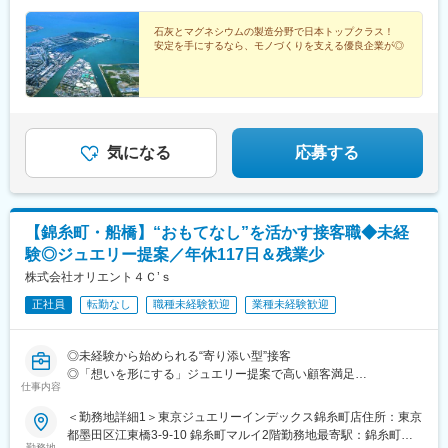
石灰とマグネシウムの製造分野で日本トップクラス！
安定を手にするなら、モノづくりを支える優良企業が◎
気になる
応募する
【錦糸町・船橋】“おもてなし”を活かす接客職◆未経
験◎ジュエリー提案／年休117日＆残業少
株式会社オリエント４Ｃ’ｓ
正社員
転勤なし
職種未経験歓迎
業種未経験歓迎
◎未経験から始められる“寄り添い型”接客
◎「想いを形にする」ジュエリー提案で高い顧客満足
仕事内容
◎産休育休復帰率90％以上／長く働ける環境
＜勤務地詳細1＞東京ジュエリーインデックス錦糸町店住所：東京
■募集背景
都墨田区江東橋3-9-10 錦糸町マルイ2階勤務地最寄駅：錦糸町駅
1977年創業のジュエリーメーカーとして、リフォーム・修理を中
勤務地