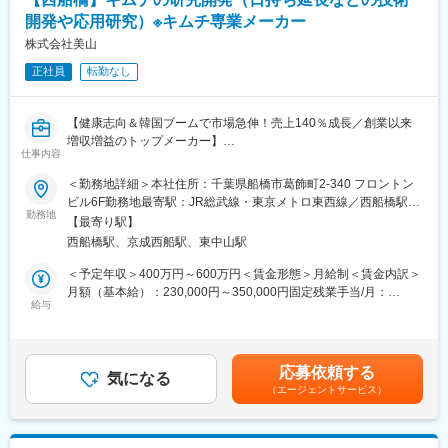
アル
す。キムチの国内シェアはトップクラスで、同社製品は大手スー
開発や応用研究）※キムチ専業メーカー
パーなどで販売されています。自社製品の開発に注力し、美山ブ
■働き方について：
株式会社美山
ランドを確立しています。
OJTを中心に商談やミーティングに同席しながら実務を学べる環
時代のニーズに合わせた自社製品の開発に注力していること、業
正社員
転勤なし
境です。業務に役立つ資格であれば費用補助が出る資格取得支援
界に先駆け、韓国に合弁会社を設立。本場韓国の味の提供を素早
制度があります。幅広い業務に携わりながら専門性を高めること
く実現できることも同社の強みです。
ができます。
【健康志向＆韓国ブームで市場急伸！売上140％成長／創業以来
変更の範囲：会社の定める業務
増収増益のトップメーカー】
■配属組織：
仕事内容
システム部へ配属いたします。
■採用背景：
＜勤務地詳細＞本社住所：千葉県船橋市葛飾町2-340 フロントン
当該組織は現在、部長50代/1名、課長40代/1名の２名体制になり
今回ご入社いただく方には、加熱殺菌（日持ち延長）を中心とし
ビル6F勤務地最寄駅：JR総武線・東京メトロ東西線／西船橋駅受
ます。部長は大手企業のIT部門出身者で業務経験が豊富でござい
た新規技術の検討と、乳酸菌を活用した基礎～応用研究の内製化
勤務地
動喫煙対策：屋内全面禁煙変更の範囲：会社の定める事業所
ます。そのため困りごとに対して的確なアドバイスをしていただ
【最寄り駅】
に向けた研究開発業務をお任せします。
けるため成長できる環境でございます。また会社社風と同じく当
西船橋駅、京成西船駅、東中山駅
大学と共同で行ってきた基礎研究を、今後は社内で独立して推進
該部門はコミュニケーションやチャレンジ精神を大切にしてお
していく計画があり、その立ち上げに関わる重要ポジションで
＜予定年収＞400万円～600万円＜賃金形態＞月給制＜賃金内訳＞
り、部長の人柄も相まって積極的コミュニケーション、チャレン
す。
月額（基本給）：230,000円～350,000円固定残業手当/月：
ジできる雰囲気になっております。
研究テーマの進捗状況によって変動はございますが、週3～4日は
給与
30,000円（固定残業時間30時間0分/月）超過した時間外労働の残
成田工場にて実験・作業を行うことが多いです。残りの日程で、
業手当は追加支給＜月給＞260,000円～380,000円（一律手当を含
■同社の特徴：
取得したデータの整理や考察、資料作成などを本社側で実施いた
む）＜昇給有無＞有＜残業手当＞有＜給与補足＞※上記年収はあく
国産キムチを中心とした韓国食品の製造・輸入販売事業を展開し
します。
までも目安です。スキルによっては上記額より高い提示になる可
ています。設立以来、増収増益を続け、急成長を遂げている企業
応募依頼する
気になる
能性もございます。■昇給：年1回（4月）■賞与実績：年2回（7
です。キムチの国内シェアはトップクラスで、同社製品は大手ス
（エージェントサービス）
■業務内容：
月・12月）賃金はあくまでも目安の金額であり、選考を通じて上
ーパーなどで販売されています。以前はOEM生産が中心でした
技術開発の研究テーマは、例えば下記のようなものがございま
下する可能性があります。月給(月額)は固定手当を含めた表記で
が、テレビCMの放送、自社製品の開発に注力することで確かな美
す。
す。
山ブランドを確立しています。また、時代のニーズに合わせた自
（テーマ例）加熱殺菌（日持ち延長技術）の研究開発