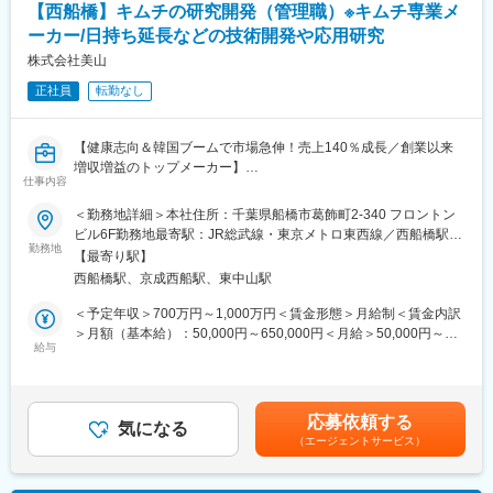
社製品の開発に注力していること、業界に先駆け、韓国に合弁会
【西船橋】キムチの研究開発（管理職）※キムチ専業メ
レトルト食品・加熱加工食品の 物性評価（加熱による劣化分析）
社を設立。本場韓国の味の提供を素早く実現できることも同社の
ーカー/日持ち延長などの技術開発や応用研究
最適な熱処理条件（温度・時間・圧力等）の探索
強みです。
品質劣化を抑えるための 添加物・処方検討
株式会社美山
加熱条件 × 物性変化のメカニズム解明
変更の範囲：会社の定める業務
正社員
転勤なし
プロセス開発（例：何度で何を混ぜるか、工程の最適化）
・微生物（乳酸菌等）の培養～保存性試験
【健康志向＆韓国ブームで市場急伸！売上140％成長／創業以来
各乳酸菌株の培養条件（温度・pH・栄養源等）の最適化
増収増益のトップメーカー】
保存試験（一般／加速）による賞味期限評価
仕事内容
微生物の増殖・制御メカニズムの研究
■採用背景：
＜勤務地詳細＞本社住所：千葉県船橋市葛飾町2-340 フロントン
乳酸菌の加工・混合技術の検討（長期保存化のため）
今回ご入社いただく方には、加熱殺菌（日持ち延長）を中心とし
ビル6F勤務地最寄駅：JR総武線・東京メトロ東西線／西船橋駅受
た新規技術の検討と、乳酸菌を活用した基礎～応用研究の内製化
勤務地
動喫煙対策：屋内全面禁煙変更の範囲：会社の定める事業所
・応用研究（商品化につながる技術開発）
【最寄り駅】
に向けた研究開発業務と2～4名のマネジメント業務をお任せしま
基礎研究で得た乳酸菌A/B/Cの応用可能性評価
西船橋駅、京成西船駅、東中山駅
す。
乳酸菌の特性を活用した商品素材・プロセスの開発
大学と共同で行ってきた基礎研究を、今後は社内で独立して推進
＜予定年収＞700万円～1,000万円＜賃金形態＞月給制＜賃金内訳
実機レベルでの試作検討（レトルト・食品原料などのアプリケー
していく計画があり、その立ち上げに関わる重要ポジションで
＞月額（基本給）：50,000円～650,000円＜月給＞50,000円～
ション）
す。
給与
650,000円＜昇給有無＞有＜残業手当＞無＜給与補足＞※上記年収
研究テーマの進捗状況によって変動はございますが、週3～4日は
はあくまでも目安です。スキルによっては上記額より高い提示に
■キムチ市場の今後：
成田工場にて実験・作業を行うことが多いです。残りの日程で、
なる可能性もございます。■昇給：年1回（4月）■賞与実績：年2
健康志向・腸活ブーム、韓国食人気の高まりを受け、キムチは発
取得したデータの整理や考察、資料作成などを本社側で実施いた
回（7月・12月）賃金はあくまでも目安の金額であり、選考を通
酵食品として再注目されています。
応募依頼する
します。
気になる
じて上下する可能性があります。月給(月額)は固定手当を含めた表
直近5年で市場全体が大幅に拡大し、今後も成長余地は大きいと見
（エージェントサービス）
記です。
込まれています。
■業務内容：
技術開発の研究テーマは、例えば下記のようなものがございま