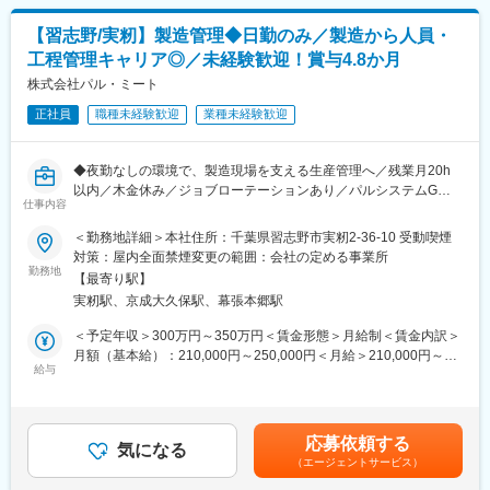
・CO?排出削減や環境負荷低減、ESG対応に関する提案活動
■当社について：
【習志野/実籾】製造管理◆日勤のみ／製造から人員・
■仕事の魅力
当社はキムチを中心とした韓国食品の製造・輸入販売を行う、創
工程管理キャリア◎／未経験歓迎！賞与4.8か月
水処理や設備運用に関する課題をデータや現場状況をもとに整理
業50年以上のキムチ専業メーカーです。日本人の味覚に合うキム
し、薬品を軸とした最適な解決策を提案する営業職です。工場の
株式会社パル・ミート
チを追求し続け、乳酸菌研究や発酵技術の進化に取り組んできま
安定稼働や環境負荷低減など、企業活動の前提を支えるテーマに
した。
正社員
職種未経験歓迎
業種未経験歓迎
関わりながら、論理的に考え、納得感のある提案ができます。経
近年は健康志向や韓国食ブームを背景に業績がさらに拡大し、直
験を積んだ今だからこそ、仕事の中身で勝負したい方に適したポ
近5年間で売上は140％増。創業以来、増収増益を続ける安定企業
ジションです。
です。
◆夜勤なしの環境で、製造現場を支える生産管理へ／残業月20h
以内／木金休み／ジョブローテーションあり／パルシステムG将
■入社後の流れ
仕事内容
変更の範囲：会社の定める業務
来を見据えたキャリア形成が可能◆
化学・数学の基礎研修からスタートし、研修後も先輩社員との協
＜勤務地詳細＞本社住所：千葉県習志野市実籾2-36-10 受動喫煙
業やグループ内交流を通じて段階的に知識を習得いただけます。
■業務概要：
対策：屋内全面禁煙変更の範囲：会社の定める事業所
主体的に学び、挑戦する意欲のある方がキャリアアップできる育
当社はパルシステム生協のグループ会社として、畜産事業を担っ
勤務地
成・支援体制を整えています。
【最寄り駅】
ており、組合員に向けて、安心安全な畜産商品をお届けしていま
実籾駅、京成大久保駅、幕張本郷駅
す。
■当社の特徴＜“水”を究め、自然と人間が調和した豊かな環境を創
その製造現場で精肉の製造管理や生産工程の管理業務を担当して
＜予定年収＞300万円～350万円＜賃金形態＞月給制＜賃金内訳＞
造する＞
いただきます。
月額（基本給）：210,000円～250,000円＜月給＞210,000円～
「クリタ東日本」は、東証プライム上場：クリタグループの技
給与
250,000円＜昇給有無＞有＜残業手当＞有＜給与補足＞■昇給：年
術・ノウハウを駆使し、主に水処理薬品および水処理装置のメン
■業務詳細：
1回（4月）■賞与：年2回（6月・12月）※4.8か月分賃金はあくま
テナンスに関するソリューションを提供し、国内の様々な産業と
◆生産工程管理 ※メイン業務
でも目安の金額であり、選考を通じて上下する可能性がありま
社会に貢献していく会社として、クリタグループの販売会社5社が
作業の進捗管理、人員配置、シフト管理（マネジメント）を行い
す。月給(月額)は固定手当を含めた表記です。
合併する形で2024年4月に設立されました。
応募依頼する
ます。
気になる
名古屋・静岡から北海道まで、東日本エリアの幅広いエリアの
（エージェントサービス）
◆精肉の製造加工
様々な産業や社会に「水」を通じて貢献していける事業を手掛け
原料肉の規格に合わせて機械でカットします。