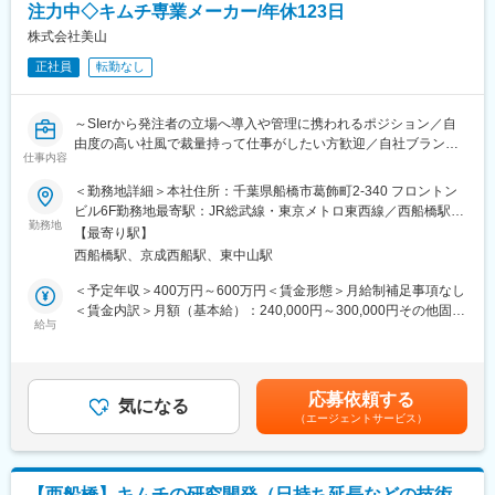
注力中◇キムチ専業メーカー/年休123日
成田工場 約75名(パート含)
工場長―次長―課長―メンバー2名★ （★ポジションの採用）
株式会社美山
正社員
転勤なし
■成田工場：
成田工場は開発から品質管理までを一貫して行える拠点です。乳
酸菌培養設備の研究施設などの設備も整っています。
～SIerから発注者の立場へ導入や管理に携われるポジション／自
全体で75名程が就業しており、月間4～5億円程の売上を生み出す
由度の高い社風で裁量持って仕事がしたい方歓迎／自社ブランド
工場。同社売上の8～9割は国産キムチで占めており、その大部分
仕事内容
保有の安定企業～
を担う成田工場は基幹工場として安定しています。
＜勤務地詳細＞本社住所：千葉県船橋市葛飾町2-340 フロントン
「イチオシキムチ」「尹家のキムチ」など人気キムチ商品を展開
ビル6F勤務地最寄駅：JR総武線・東京メトロ東西線／西船橋駅受
■企業風土：
する当社にて、社内SE業務をご担当いただきます。
勤務地
動喫煙対策：屋内全面禁煙変更の範囲：会社の定める事業所
学歴・経歴は度外視し、中途ハンデなくご活躍頂けます。
【最寄り駅】
西船橋駅、京成西船駅、東中山駅
■職務詳細：
■工場の環境
人気キムチ商品を展開する当社にて、社内の全部門（人事総務、
＜予定年収＞400万円～600万円＜賃金形態＞月給制補足事項なし
空調を完備しており、工場内は年中快適な温度に設定しておりま
営業、財務会計、製造・工場等）におけるシステム導入、運用・
＜賃金内訳＞月額（基本給）：240,000円～300,000円その他固定
す。
メンテナンス、社内調整、ベンダーコントロールをお任せいたし
給与
手当/月：60,000円～66,660円＜月給＞300,000円～366,660円＜
換気もしており、衛生室もございますので、工場の衛生面向上に
ます。
昇給有無＞有＜残業手当＞有＜給与補足＞※給与は前職の給与を考
努力がされています。
慮し決定します。■昇給：年1回■賞与：年2回（3ヶ月目安）賃金
お昼はお弁当を250円ほどで注文することができ、自動販売機、
■人事総務系・営業系・財務会計系のシステム運用、メンテナンス
はあくまでも目安の金額であり、選考を通じて上下する可能性が
電子レンジ等もございます。
応募依頼する
■製造・工場系の基幹システム運用、IoTによる生産機械データの
気になる
あります。月給(月額)は固定手当を含めた表記です。
ロッカーは一人一人にあり、休憩室もございます。
（エージェントサービス）
抽出や連携
■データセンターの自社サーバー管理、ネットワークの構築・管
■同社の特徴：
理、PCキッティング、AD管理
キムチを中心とした韓国食品の製造・輸入販売事業を展開してい
■Excelマクロを用いた簡易ツールの作成、AI導入の検討やトライ
ます。設立以来、増収増益を続け、急成長を遂げている企業で
【西船橋】キムチの研究開発（日持ち延長などの技術