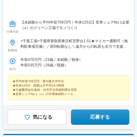
【未経験から平均年収709万円｜年休125日】世界シェアNo.1企業
（※）のクリーン工場でモノづくり
仕事内容
<千葉工場>千葉県香取郡東庄町宮野台1-51★マイカー通勤可（無
料駐車場完備）／原則転勤なし＼遠方からの転居も全力で支援し
勤務地
ます！／引越し費用、礼金、仲介手数料は会社が負担！さらに10
万円以上の支度金や住宅手当（世帯主：月1万3600円）も支給。
年収470万円（23歳／未経験／独身）
家賃相場も1LDKで3万円台～と安く、しっかり貯金できる環境で
年収530万円（28歳／既婚）
す。 ※鹿島／神栖の工業地帯勤務経験者も歓迎！※受動喫煙対策：
給与
屋内禁煙※原則転勤なし【交通手段】車通勤を推奨※U・Iターン歓
迎
★平均年収709万円・賞与最大半年分
★年休125日・残業は月平均19.3時間
★引越費用会社負担・住宅手当等福利厚生充実
★世界シェアNo.1（※）の半導体材料メーカー
★最大1年のメンター制度で未経験も安心
★チームで協力！一生モノのスキルを習得
気になる
応募する