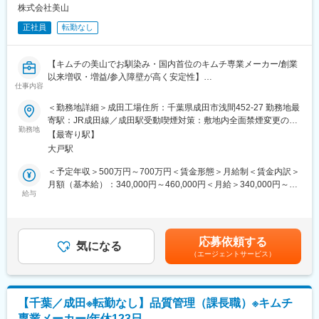
した約30
株式会社美山
変更の範囲：会社の定める業務
アイテム。大手流通ＰＢ商品にも携わっており、一度は目にした
正社員
転勤なし
ことがある方も多いはず。キムチの味を追求し乳酸菌の研究にも
力を入れています。1日に約21万パックが全国で販売されてお
り、直近5年で売り上げも140％伸長と事業好調です。
【キムチの美山でお馴染み・国内首位のキムチ専業メーカー/創業
以来増収・増益/参入障壁が高く安定性】
■当社について：
仕事内容
◎キムチを中心とした韓国食品の製造・輸入販売事業を展開して
■業務内容：
＜勤務地詳細＞成田工場住所：千葉県成田市浅間452-27 勤務地最
います。キムチ専業メーカーとして創業50年以上、日本人向けの
成田工場にて生産管理業務をお任せします。現在生産ラインは包
寄駅：JR成田線／成田駅受動喫煙対策：敷地内全面禁煙変更の範
キムチ開発、キムチに合う乳酸菌の研究を重ねてきました。キム
装(容器の補充)部門・下処理(入庫野菜の受入れ～投入)部門・調味
勤務地
囲：会社の定める事業所
チ国内シェアはトップクラスで、大手スーパーなどで販売されて
【最寄り駅】
部門がありますが、1ラインだけではなく、生産体制の全体の状況
います。直近5年で売り上げも140％伸長と事業好調です。
大戸駅
把握や部門間調整（5S管理等含)を行い、安定した生産体制や組織
TVCMの放送、自社製品開発に注力し、確かな美山ブランドを確
強化を行っていきたいと考えています。
＜予定年収＞500万円～700万円＜賃金形態＞月給制＜賃金内訳＞
立しています。
現在各ラインのリーダーはいますが、全体把握や部門間調整等の
月額（基本給）：340,000円～460,000円＜月給＞340,000円～
マネジメントを行っているのが工場長となります。工場長が工場
給与
460,000円＜昇給有無＞有＜残業手当＞有＜給与補足＞※上記年収
変更の範囲：会社の定める業務
運営のマネジメントに注力すべく、現場管理業務をメインにお任
はあくまでも目安です。■昇給：年1回（4月）■賞与：年2回（前
せできる方を増員にて募集したいと考えています。
年度実績3ヶ月分）賃金はあくまでも目安の金額であり、選考を通
じて上下する可能性があります。月給(月額)は固定手当を含めた表
応募依頼する
■取扱商品：
気になる
記です。
（エージェントサービス）
取り扱い商品は人気の「イチオシキムチ」を始めとした主力10品
程度となります。大手流通PB商品にも携わっており、一度は目に
したことがある方も多いと思います。堅調に成長を続け、この10
年間で売り上げは3倍になっています。
【千葉／成田※転勤なし】品質管理（課長職）※キムチ
専業メーカー/年休123日