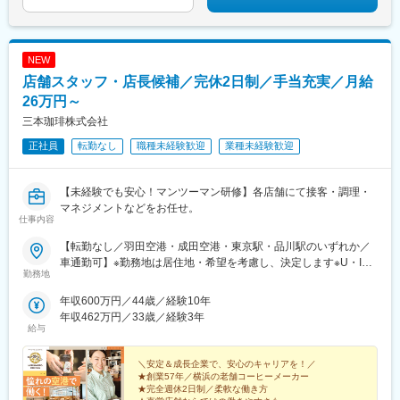
NEW
店舗スタッフ・店長候補／完休2日制／手当充実／月給
26万円～
三本珈琲株式会社
正社員
転勤なし
職種未経験歓迎
業種未経験歓迎
【未経験でも安心！マンツーマン研修】各店舗にて接客・調理・
マネジメントなどをお任せ。
仕事内容
【転勤なし／羽田空港・成田空港・東京駅・品川駅のいずれか／
車通勤可】※勤務地は居住地・希望を考慮し、決定します※U・Iタ
勤務地
ーン支援■ジオオーガニックカフェ 東京駅店東京都千代田区丸の
内1-9-1 東京駅構内（ラッチ内)◎最寄り駅：各線／東京駅■caffe
年収600万円／44歳／経験10年
LAT 25°品川店東京都港区港南2-1-78 JR 東海 品川駅内◎最寄り駅
年収462万円／33歳／経験3年
各線／品川駅■CURACION CAFE東京都 東京都大田区羽田空港2-
給与
6-5 東京国際空港新国際線３F（制限区域内)◎最寄り駅：京浜急
行線／羽田空港第一・第二ターミナル駅■三本亭 成田空港第2ター
＼安定＆成長企業で、安心のキャリアを！／
ミナル店千葉県成田市古込字古込1-1 成田国際空港第2旅客ターミ
★創業57年／横浜の老舗コーヒーメーカー
★完全週休2日制／柔軟な働き方
ナルビル本館2階 JAPAN FOOD HALL（制限エリア内）■鉄板焼