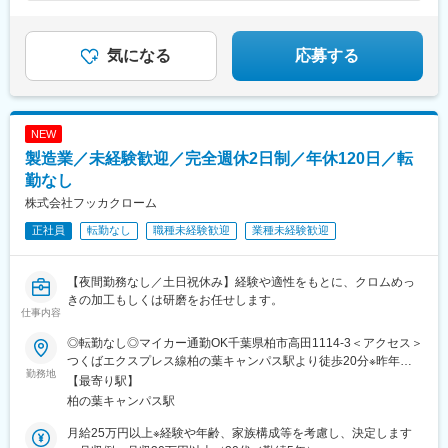
気になる
応募する
NEW
製造業／未経験歓迎／完全週休2日制／年休120日／転
勤なし
株式会社フッカクローム
正社員
転勤なし
職種未経験歓迎
業種未経験歓迎
【夜間勤務なし／土日祝休み】経験や適性をもとに、クロムめっ
きの加工もしくは研磨をお任せします。
仕事内容
◎転勤なし◎マイカー通勤OK千葉県柏市高田1114-3＜アクセス＞
つくばエクスプレス線柏の葉キャンパス駅より徒歩20分※昨年、
勤務地
新たに第二工場を設立！※受動喫煙対策あり
【最寄り駅】
柏の葉キャンパス駅
月給25万円以上※経験や年齢、家族構成等を考慮し、決定します