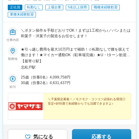
正社員
転勤なし
上場企業
5名以上採用
職種未経験歓迎
業種未経験歓迎
＼ボタン操作＆手順どおりでOK！まずは1工程から♪／パンまたは
和菓子・洋菓子の製造をお任せします！
仕事内容
★引っ越し費用を最大10万円まで補助！☆転勤なしで腰を据えて
働けます！★マイカー通勤OK（駐車場完備）★U・Iターン歓迎！
勤務地
【千葉県松戸市】■山崎製パン 松戸第一工場千葉県松戸市南花島
【最寄り駅】
向町319＜アクセス＞JR松戸駅、東京メトロ千代田線松戸駅、新
北松戸駅
京成線松戸駅から徒歩18分★新生活のスタートを応援します！★
入居に伴う転居が必要な場合、引っ越し費用を最大10万円まで会
25歳（扶養0名）4,099,758円
社が補助。※制度の詳細に関してはお気軽にご相談ください♪※受動
30歳（扶養2名）4,631,437円
給与
喫煙対策：室内喫煙所あり
＼千葉限定募集！／モクモク・コツコツ頑張れる環境◎
安定×好待遇で未経験からでも活躍できますよ♪
気になる
応募する