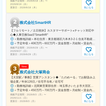
掲載予定期間：
識向上に繋がっています。
2026/6/18（木）
〜
2026/8/19（水）
気になる
更新日：
2026/6/18（木）
変更の範囲：会社の定める業務
株式会社SmartHR
【フルリモート／土日祝休】カスタマーサポート※チャット対応中
心◆人事労務SaaS”SmartHR"
＜勤務地詳細＞本社住所：東京都港区六本木3-2-1 住友不動産六本木グランドタワー勤務地最寄駅：東京メトロ南北線／六本木一丁目駅受動喫煙対策：屋内全面禁煙変更の範囲：会社の定める事業所（リモートワーク含む）
＜予定年収＞406万円～602万円＜賃金形態＞月給制＜賃金内訳＞月額（基本給）：212,480円～315,200円その他固定手当/月：5,000円固定残業手当/月：77,520円～114,800円（固定残業時間45時間0分/月）超過した時間外労働の残業手当は追加支給＜月給＞295,000円～435,000円（一律手当を含む）＜昇給有無＞有＜残業手当＞有賃金はあくまでも目安の金額であり、選考を通じて上下する可能性があります。月給(月額)は固定手当を含めた表記です。
掲載予定期間：
2026/6/29（月）
〜
2026/9/27（日）
気になる
更新日：
2026/6/29（月）
New
株式会社大塚商会
【大宮駅／事務】営業アシスタント◆「たのめーる」でお馴染み上
場企業／年休126日／住宅手当有／在宅可
＜勤務地詳細＞北関東営業部住所：埼玉県さいたま市大宮区桜木町1-195-1 大宮ソラミチKOZ 12階受動喫煙対策：屋内全面禁煙変更の範囲：会社の定める事業所（リモートワーク含む）
＜予定年収＞450万円～700万円＜賃金形態＞月給制＜賃金内訳＞月額（基本給）：274,000円～400,000円＜月給＞274,000円～400,000円＜昇給有無＞有＜残業手当＞有＜給与補足＞※経験・スキルを考慮のうえ、当社規定にて決定■昇給：年1回■賞与：年2回（7月・12月）賃金はあくまでも目安の金額であり、選考を通じて上下する可能性があります。月給(月額)は固定手当を含めた表記です。
掲載予定期間：
2026/8/3（月）
〜
2026/11/1（日）
気になる
更新日：
2026/8/3（月）