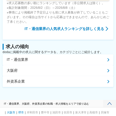
※求人応募数の多い順にランキングしています（非公開求人は除く）。
※集計対象期間：2026/8/2（日）～2026/8/8（土）
※事情により掲載終了予定日よりも前に求人募集が終了していることもご
ざいます。その場合は当サイトから応募はできませんので、あらかじめご
了承ください。
IT・通信業界
の人気求人ランキングを詳しく見る
求人の傾向
dodaに掲載中の求人に関するデータを、カテゴリごとにご紹介します。
IT・通信業界
大阪府
外資系企業
IT・通信業界、大阪府、外資系企業の転職・求人情報をエリアで絞り込む
大阪市
堺市
岸和田市
豊中市
池田市
吹田市
泉大津市
高槻市
貝塚市