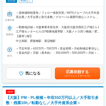
正社員
転勤なし
～資格補助制度有／フォロー体制充実／WITSグループの大手外資
系企業／大手企業と取引多数／グローバル展開可能なシステムや
仕事内容
ソリューション開発が強み～
＜勤務地詳細＞大阪事業本部住所：大阪府大阪市西区江戸堀2-1-1
■業務内容
江戸堀センタービル11F勤務地最寄駅：大阪メトロ四つ橋線／肥後
業務系エンジニアとして大阪市内・京都市内のエンドユーザーや
勤務地
橋駅受動喫煙対策：屋内喫煙可能場所あり変更の範囲：会社の定
【最寄り駅】
プライムSIer 開発現場に常駐し、エンドユーザー（メーカー／イ
める事業所（リモートワーク含む）
中之島駅、肥後橋駅、渡辺橋駅
ンフラ／金融等関西資本の大手企業）向け業務システム開発をお
任せします。
＜予定年収＞420万円～700万円＜賃金形態＞月給制補足事項なし
＜詳細＞
＜賃金内訳＞月額（基本給）：300,000円～500,000円＜月給＞
・開発言語：Java、C#等
給与
300,000円～500,000円＜昇給有無＞有＜残業手当＞有＜給与補足
・担当フェーズ：要件定義、基本・詳細設計、開発、テスト等
＞■年収構成：月給＋業績賞与（年2回）上記 月給には残業代は含
※上流から下流まで一連の開発業務に携わることが可能です。
まれません基本給，職級手当は 選考時に判定した 職級により決定
・就業場所：大阪市内・千里中央・京都市内等のアクセス良い場
します職級手当は 管理職のみ対象残業代全額支給 ただし 一般職
応募依頼する
所がほとんどです。プロジェクトも1年～2年程度の長期のもの
気になる
のみ対象賃金はあくまでも目安の金額であり、選考を通じて上下
（エージェントサービス）
や、継続案件を頂戴することも多いので、常駐先を転々とするこ
する可能性があります。月給(月額)は固定手当を含めた表記です。
とは少ないです。
※就業場所の決定においては、通勤時間等に配慮しています。
NEW
■組織構成
【大阪】PM・PL候補～年収550万円以上／大手取引多
システム開発部には、116名（男性92人：女性24人）が在籍中で
す。
数・残業10h／転勤なし／大手外資系企業～