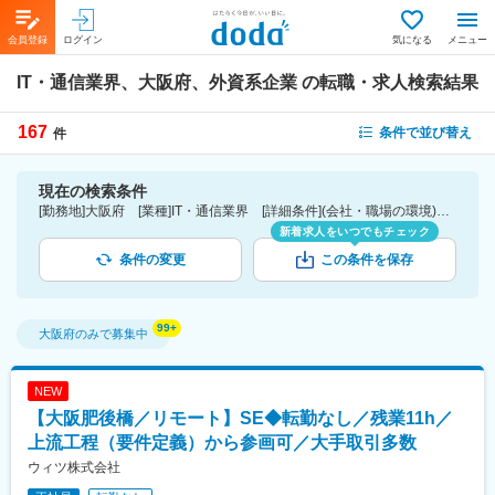
会員登録
ログイン
気になる
メニュー
IT・通信業界、大阪府、外資系企業
の転職・求人検索結果
167
条件で並び替え
件
現在の検索条件
[勤務地]大阪府 [業種]IT・通信業界 [詳細条件](会社・職場の環境)外資系企業
新着求人をいつでもチェック
条件の変更
この条件を保存
大阪府
のみで募集中
NEW
【大阪肥後橋／リモート】SE◆転勤なし／残業11h／
上流工程（要件定義）から参画可／大手取引多数
ウィツ株式会社