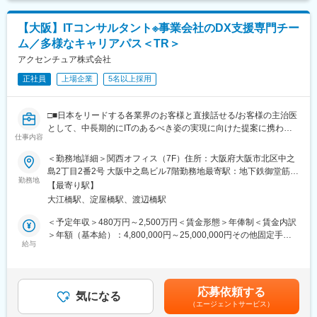
└入社後オリエンテーション
スティング業務のアウトソーシング化の計画も担当します。
└中途入社向け研修
■役割・期待
└ビジネスコンサルタントの共通研修
【大阪】ITコンサルタント※事業会社のDX支援専門チー
・システム開発案件における、各案件の特徴を踏まえたテスト戦
└各配属先における職位別研修 等
ム／多様なキャリアパス＜TR＞
略/計画の立案、品質評価基準や手法の提案、社内外のステークホ
ルダーを巻き込んだ合意形成、テスト推進
アクセンチュア株式会社
変更の範囲：会社の定める業務
・テスト手法や観点を踏まえたテストケースの作成、実行
正社員
上場企業
5名以上採用
・システム開発やアプリケーション運用における、生産性や品質
課題の分析/評価、改善策の検討、提案
・オフショアチームを活用したテストチームの組成、管理運営
□■日本をリードする各業界のお客様と直接話せる/お客様の主治医
・テスト標準の整備、展開、育成
として、中長期的にITのあるべき姿の実現に向けた提案に携われ
■アクセンチュア独自の働き方改革：社長直轄で2015年から開始
仕事内容
る■□
した組織風土改革“Project PRIDE”により、有給取得率は84%、女
＜勤務地詳細＞関西オフィス（7F）住所：大阪府大阪市北区中之
性比率も30.4%へ増加。離職率半減し、残業時間減少等改善が進
【ポジション概要】
島2丁目2番2号 大阪中之島ビル7階勤務地最寄駅：地下鉄御堂筋
んでいます。制度面では「18時以降の会議原則禁止」「残業ルー
事業環境の急激な変化を受けお客様が求めているのは、コスト削
勤務地
線、京阪本線／淀屋橋駅受動喫煙対策：屋内全面禁煙変更の範
ル厳格化」「短日短時間勤務制度の導入」「在宅勤務制度の全社
【最寄り駅】
減に留まらないITトランスフォーメーション(IT構造・人材・組織
囲：会社の定める事業所
展開」などを実施。社員の多様な働き方、専門性を尊重する、仕
大江橋駅、淀屋橋駅、渡辺橋駅
の変革)です。
事とプライベートともに充実させる、生産性向上等の社員意識向
お客様のITトランスフォーメーションをアクセンチュアのITアウト
＜予定年収＞480万円～2,500万円＜賃金形態＞年俸制＜賃金内訳
上に繋がっています
ソーシングを通じて、ソリューション策定からトランジション・
＞年額（基本給）：4,800,000円～25,000,000円その他固定手当/
デリバリーの遂行、そしてソリューションの実現・効果創出ま
給与
月：10,000円～30,000円＜月額＞410,000円～2,113,333円（12
変更の範囲：会社の定める業務
で、継続的な立ち位置で主体的にプロジェクトを牽引します。
分割）＜昇給有無＞有＜残業手当＞有賃金はあくまでも目安の金
・サービスデリバリーチームとともに新規案件の立ち上げから既
額であり、選考を通じて上下する可能性があります。月給(月額)は
存アウトソーサーからの運用保守業務の移行
固定手当を含めた表記です。
応募依頼する
・ソリューションの実現・効果創出までEnd to Endで主体にプロ
気になる
（エージェントサービス）
ジェクトをけん引