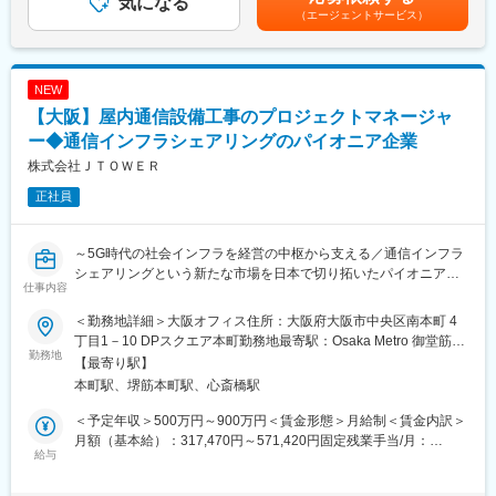
気になる
【働き方～独自の働き方改革～】
させて頂きますので、ご希望は遠慮なく面接時にお伝え下さい■昇
（エージェントサービス）
きます。
社長直轄で2015年から開始した組織風土改革“Project PRIDE”によ
給：年1回（4月）■賞与：年2回（6月、12月）賃金はあくまでも
り、下記のような改革を進めました。
目安の金額であり、選考を通じて上下する可能性があります。月
■業務詳細
・残業減少：1人あたり1日平均1時間未満に
給(月額)は固定手当を含めた表記です。
・マーケティングを基軸としたビジネス企画
・離職率低下：実施前の約半分に
NEW
・サービス開発・市場調査・競合分析
・2025年版「働きがい認定企業」に選出
【大阪】屋内通信設備工事のプロジェクトマネージャ
・プリセールス業務全般
・セミナー／勉強会での顧客基盤拡大活動
ー◆通信インフラシェアリングのパイオニア企業
変更の範囲：会社の定める業務
・ジョブローテーションを通じた幅広いスキル獲得
株式会社ＪＴＯＷＥＲ
正社員
■取扱商材（例）
・LAN / WAN
・国際ネットワーク
～5G時代の社会インフラを経営の中枢から支える／通信インフラ
・クラウドセキュリティ（Prisma, Zscaler, Cato Networks）
シェアリングという新たな市場を日本で切り拓いたパイオニア企
・クラウド型ERP
仕事内容
業～
・クラウド認証連携ソリューション
・IoT関連サービス
＜勤務地詳細＞大阪オフィス住所：大阪府大阪市中央区南本町 4
【ポジション概要】
丁目1－10 DPスクエア本町勤務地最寄駅：Osaka Metro 御堂筋線
当社は携帯キャリア各社の屋内電波対策設備を自社開発の共用装
勤務地
■やりがい
／本町駅受動喫煙対策：屋内喫煙可能場所あり変更の範囲：会社
【最寄り駅】
置によりひとまとめにするソリューションを展開しています。
◎ IIJグループの総合力 × 大手通信キャリアとの協業
の定める事業所
本町駅、堺筋本町駅、心斎橋駅
募集部門ではソリューション実現における設備工事のプロジェク
クラウド・ネットワーク・セキュリティを横断した幅広い提案が
トマネジメントを担っています。
可能。
＜予定年収＞500万円～900万円＜賃金形態＞月給制＜賃金内訳＞
本ポジションでは、屋内無線通信設備工事における案件毎のプロ
◎ 先端技術に挑戦できる環境
月額（基本給）：317,470円～571,420円固定残業手当/月：
ジェクトマネジメントをお任せします。
給与
SASE、EDRなど最新技術もメーカーと密に連携しながらキャッ
99,210円～178,580円（固定残業時間40時間0分/月）超過した時
チアップ。
間外労働の残業手当は追加支給＜月給＞416,680円～750,000円
【業務内容】