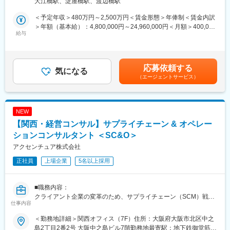
大江橋駅、淀屋橋駅、渡辺橋駅
テム機能設計・実装から稼働支援、定着化～効果創出まで一気通
社長直轄で2015年から開始した組織風土改革“Project PRIDE”によ
貫で携わり、もしくはPMOとして全体推進役を担い、プロジェク
り、有給取得率は84%、女性比率も30.4%へ増加。「18時以降の
＜予定年収＞480万円～2,500万円＜賃金形態＞年俸制＜賃金内訳
トを成功へと導きます。
会議原則禁止」「残業ルール厳格化」「短日短時間勤務制度の導
＞年額（基本給）：4,800,000円～24,960,000円＜月額＞400,000
■ミッション：
給与
入」「在宅勤務制度の全社展開」により離職率半減、残業時間減
円～2,080,000円（12分割）＜昇給有無＞有＜残業手当＞有＜給
・全体を俯瞰したうえで、適切なソリューション・テクノロジー
少等改善が進んでいます。
与補足＞補足事項なし賃金はあくまでも目安の金額であり、選考
を組み合わせて効果創出・デジタル変革を推進することが必要で
を通じて上下する可能性があります。月給(月額)は固定手当を含め
す。単一のパッケージや技術ソリューションの枠組で検討するの
変更の範囲：会社の定める業務
た表記です。
応募依頼する
でなく、基幹系IT～操業系OTまでを横断して複数の技術を組み合
気になる
（エージェントサービス）
わせ効果を最大限に創出する能力が必要です。IT・業務両面に精
通したTechnology-Fucntionコンサルタント／アーキテクトとして
キャリアパスを歩むことが期待されます。
・該当領域に精通した業務知識、最新トレンドを日々吸収するこ
NEW
とが求められます。CXOクラスをはじめとする各ステークホルダ
【関西・経営コンサル】サプライチェーン & オペレー
ーに新たな業務革新を提案・実行を推進していく業務コンサルタ
ントとして活躍いただきます。同時に広く技術動向に深い理解を
ションコンサルタント ＜SC&O＞
もち、実地で積み上げた知見・経験をベースに日進月歩の最新技
アクセンチュア株式会社
術を組合せシステム設計・実装から計画通りに稼働させることが
正社員
上場企業
5名以上採用
可能です。
・システム化企画や刷新計画などの最上流フェーズから参画しプ
ロジェクトの目的やゴール設定から携われることが多く、よりビ
■職務内容：
ジネスの経営層に近く業務が可能。ベンダから中立な立場でクラ
クライアント企業の変革のため、サプライチェーン（SCM）戦略
イアントに最も適切なソリューションを組合せ評価、選定できま
仕事内容
のテーマを軸としたビジネスコンサルタントとしてご活躍いただ
す。
きます。
■アクセンチュア独自の働き方改革：
＜勤務地詳細＞関西オフィス（7F）住所：大阪府大阪市北区中之
＜テーマとしての専門性＞下記４つの主要テーマに関するプロジ
近年、有給取得率は84%、女性比率も30.4%へと増加。離職率も
島2丁目2番2号 大阪中之島ビル7階勤務地最寄駅：地下鉄御堂筋