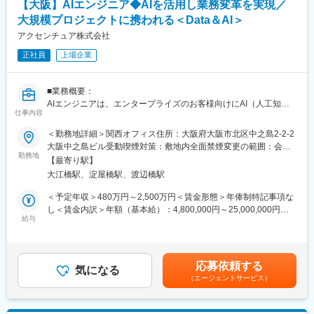
【大阪】AIエンジニア◆AIを活用し業務変革を実現／
ションを使用してセキュリティを組み込み、各業界の重要な領域
変更の範囲：会社の定める業務
大規模プロジェクトに携われる＜Data＆AI＞
全体でサイバーリスクを軽減します。
アクセンチュア株式会社
（2）セキュリティエンジニア
正社員
上場企業
日々進化するサイバー攻撃に企業・組織が継続的に対処するため
の仕組みを実現します。脅威情報、脆弱性情報の収集、侵入テス
トなどにより脅威・脆弱性の分析を行います。また脅威検知、イ
■業務概要：
ンシデントレスポンスに関するサービス（サービス導入および運
AIエンジニアは、エンタープライズのお客様向けにAI（人工知
用）を提供します。
仕事内容
能）技術を活用した業務変革を実現します。AIに関わる技術力だ
けでなく、業界・業務に関わる知見、システム開発から運用に関
＜勤務地詳細＞関西オフィス住所：大阪府大阪市北区中之島2-2-2
■プロジェクト事例：
わる幅広い専門知識や経験を活かして新たな価値を提供します。
大阪中之島ビル受動喫煙対策：敷地内全面禁煙変更の範囲：会社
・セキュリティ戦略策定（アセスメント及びロードマップ等）の
勤務地
の定める事業所
ご支援
【最寄り駅】
■役割・期待：
・CSIRTの高度化及びグローバル展開のご支援
大江橋駅、淀屋橋駅、渡辺橋駅
業界、業務を問わず、システム要件定義、設計・開発・テスト、
・グローバル拠点へのインシデントレスポンスサービス
移行（システム移行、業務移行）、プロジェクト管理経験、運用
＜予定年収＞480万円～2,500万円＜賃金形態＞年俸制特記事項な
・アプリ開発、DevSecOpsの各フェーズに対する診断サービス
設計、といった一連のシステム企画～開発～運用の上流工程から
し＜賃金内訳＞年額（基本給）：4,800,000円～25,000,000円＜
・お客様のグローバル拠点横断の攻撃予兆検知と対策推進
下流工程までを担当いただきます。
給与
月額＞400,000円～2,083,333円（12分割）＜昇給有無＞有＜残業
業界は製造業、流通業、通信事業、官公庁、金融機関など、多岐
手当＞有＜給与補足＞補足事項なし 賃金はあくまでも目安の金額
に渡ります。近年では、ゼロトラスト・セキュリティの考え方に
■具体的な業務内容：
であり、選考を通じて上下する可能性があります。月給(月額)は固
基づく、構想策定や実行支援のプロジェクトも増えています。
・お客様の業務変革を実現するためのAIやその他のテクノロジー
定手当を含めた表記です。
応募依頼する
を組み合わせたシステム開発
気になる
■おすすめポイント：
（エージェントサービス）
・アクセンチュア社内の他部門と横断でチームを組成してのプロ
・豊富な案件状況より、自身が希望する案件にアサイン可能
ジェクト推進
・事業会社のCISO（セキュリティ戦略における意思決定権を持つ
・お客様向けのプロジェクトだけでなく、自社のシステムインテ
役員）になれるための育成を実施