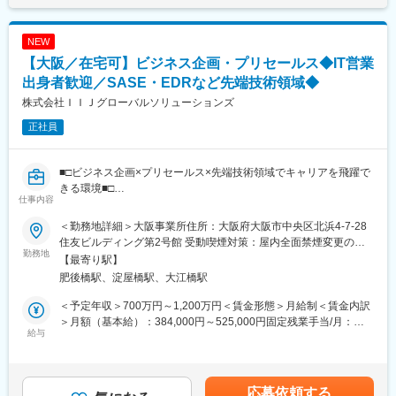
ラの管理・運用業務
人業績に応じて決定されるものです。賃金はあくまでも目安の金
・オフィス構築などのプロジェクトにおける、要件定義・設計・
額であり、選考を通じて上下する可能性があります。月給(月額)は
調達・構築へメンバーの一員として参画
固定手当を含めた表記です。
NEW
・クライアントプロジェクト向けに、開発用ネットワーク環境の
【大阪／在宅可】ビジネス企画・プリセールス◆IT営業
要件ヒアリング・提案・構築・運用作業をチームの一員として対
応
出身者歓迎／SASE・EDRなど先端技術領域◆
・海外主導のテクノロジー導入プロジェクトに参画し、日本拠点
株式会社ＩＩＪグローバルソリューションズ
への導入・展開を担当
正社員
・日本主導のプロジェクトに参画し、国内拠点への導入・展開を
担当
■□ビジネス企画×プリセールス×先端技術領域でキャリアを飛躍で
【本ポジションの魅力】
きる環境■□
・日本および海外で展開されている最先端のネットワークテクノ
仕事内容
●IIJグループの技術力×大手通信キャリアとの連携で提供価値が最
ロジーに触れられる環境
大化
・運用からプロジェクトまで幅広く経験でき、現在お持ちのスキ
＜勤務地詳細＞大阪事業所住所：大阪府大阪市中央区北浜4-7-28
●クラウド・ネットワーク・セキュリティを横断した幅広い領域で
ルを活かしながらキャリアアップを目指せる環境
住友ビルディング第2号館 受動喫煙対策：屋内全面禁煙変更の範
成長
勤務地
チームには、さまざまなバックグラウンドを持つメンバーが在籍
囲：会社の定める事業所（リモートワーク含む）
【最寄り駅】
●マーケ～サービス企画～プリセールスまで一気通貫で挑戦可能
しています。
肥後橋駅、淀屋橋駅、大江橋駅
●フラットでスピーディーな社風／役職に関係なく裁量大きく活躍
・ネットワークインフラ業務の経験者
・ネットワーク未経験でも、プログラミングなどIT分野での実務
＜予定年収＞700万円～1,200万円＜賃金形態＞月給制＜賃金内訳
■業務概要
経験がある
＞月額（基本給）：384,000円～525,000円固定残業手当/月：
ビジネス企画及びプリセールスを担当いただきます。営業部門、
給与
・英語スキルを活かしてグローバルな環境で働きたい
96,000円～150,000円（固定残業時間30時間0分/月）超過した時
技術部門と連携し、お客様の中長期的なビジネス環境の変化を想
多様な経験を持つメンバーが互いに学び合いながら成長できる環
間外労働の残業手当は追加支給＜月給＞480,000円～675,000円
定し、マーケティングから、サービス開発、プリセールスなど幅
境です。
（一律手当を含む）＜昇給有無＞有＜残業手当＞有＜給与補足＞※
広い業務を担当いただきます。また顧客基盤拡大に向け、各種セ
前職でのご経験・年収を十分に考慮させて頂き、給与額をご相談
応募依頼する
ミナー登壇や勉強会の実施など多岐に渡る領域でご活躍をいただ