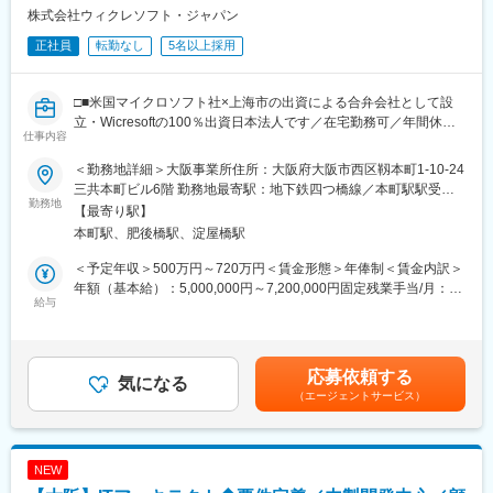
を頂戴することも多いので、常駐先を転々とすることは少ないで
す。
株式会社ウィクレソフト・ジャパン
す。
※作業現場の決定においては、通勤時間等に配慮しております。
変更の範囲：会社の定める業務
正社員
転勤なし
5名以上採用
（神戸在住の方は、京都ではなくなるべく大阪市内の案件にアサ
インするなど）
※一人での常駐はございません。
□■米国マイクロソフト社×上海市の出資による合弁会社として設
立・Wicresoftの100％出資日本法人です／在宅勤務可／年間休日
仕事内容
■組織構成
125日／残業20h以内程度／退職金有り■□
・システム開発部98名、ERP事業推進部25名
＜勤務地詳細＞大阪事業所住所：大阪府大阪市西区靱本町1-10-24
・今回ご入社いただくPM・PL候補の方には5-20名程度のマネジ
■職務概要：
三共本町ビル6階 勤務地最寄駅：地下鉄四つ橋線／本町駅駅受動
メントをお任せします。
主に、Windows系サーバの設計、構築を担当する部門です。主に
勤務地
喫煙対策：敷地内喫煙可能場所あり変更の範囲：会社の定める事
【最寄り駅】
Microsoft 365（office365)の上流設計を担当して頂きます。
業所（リモートワーク含む）
本町駅、肥後橋駅、淀屋橋駅
■就業環境
・残業時間：10時間程度
▼具体的には：
＜予定年収＞500万円～720万円＜賃金形態＞年俸制＜賃金内訳＞
※常駐先が大手企業中心のため、残業に関してしっかりと管理され
・Microsoft社製品技術に基づいたITインフラの設計・構築・テス
年額（基本給）：5,000,000円～7,200,000円固定残業手当/月：
ています。承認を得ないと残業できない仕組みとなっています。
ト・運用業務全般
給与
45,100円～81,100円（固定残業時間20時間0分/月）超過した時間
・リモート：案件によって異なりますがリモート相談可（案件の6
・ビジネス向け基盤製品の導入案件や、Sierやエンドユーザーで
外労働の残業手当は追加支給＜月額＞461,766円～681,100円（12
割がリモート）
のインフラ設計・構築案件など
分割）（一律手当を含む）＜昇給有無＞有＜残業手当＞有＜給与
※弊社のインフラチームは基本は受託型（リモート勤務利用）で勤
補足＞※上記給与詳細は、経験・能力を考慮の上、決定します。■
応募依頼する
■当社について
務しています。最終納品、構築の際は、一定期間顧客先での業務
気になる
給与改定：年1回（4月）■賞与：無賃金はあくまでも目安の金額
・当社は、WITSを親会社に持ち、全世界の社員合わせると10,000
（エージェントサービス）
が発生します。
であり、選考を通じて上下する可能性があります。月給(月額)は固
名程度の組織である大手外資系企業です。
※経験によっては、チームリーダー候補としてお迎えします。
定手当を含めた表記です。
・当社の強みはシステム開発におけるコンサルティングや要件定
義などの上流工程から開発やテストといった下流工程まで、一気
■業務の特徴：
NEW
通貫で対応していることです。
・ビジネス向け基盤製品の導入案件やSier、エンドユーザー直取