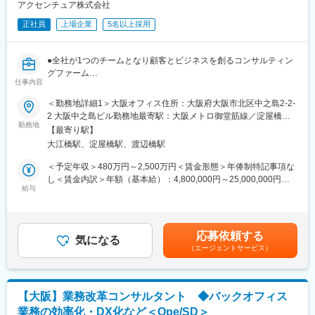
■業務詳細：
アクセンチュア株式会社
を高められます。
・マーケティング部門やインサイドセールスが創出・育成したリ
正社員
上場企業
5名以上採用
ードへのアプローチ
変更の範囲：会社の定める業務
・顧客の経営課題や業務プロセスのヒアリング
・CRMおよび自律型AIエージェント「Agentforce」を活用したソ
●全社が1つのチームとなり顧客とビジネスを創るコンサルティン
リューション提案
グファーム
・CEO・役員クラスとの商談・提案活動
仕事内容
●残業平均20h・離職率一桁、生成AI導入など働き方改革を実施
・顧客の理想像や将来ビジョンの実現に向けた伴走支援
●顧客の事業成長のためのコスト削減などに伴走／ITを基盤から支
＜勤務地詳細1＞大阪オフィス住所：大阪府大阪市北区中之島2-2-
・新規契約獲得および既存顧客への提案拡大
援
2 大阪中之島ビル勤務地最寄駅：大阪メトロ御堂筋線／淀屋橋駅
また、製品の出荷・納品業務はなく、顧客への提案活動や価値提
勤務地
受動喫煙対策：屋内全面禁煙＜勤務地詳細2＞顧客先住所：大阪府
供に専念できる環境です。経営層への直接提案が中心となるた
【最寄り駅】
■求人紹介
内を中心とした顧客先 受動喫煙対策：屋内全面禁煙変更の範囲：
め、商談から契約までのサイクルが比較的短く、クロージング力
大江橋駅、淀屋橋駅、渡辺橋駅
アクセンチュア内のインフラ系各ポジションの中で、最も合うポ
会社の定める事業所（リモートワーク含む）
を磨くことができます。
ジションをご提案させていただきます。
＜予定年収＞480万円～2,500万円＜賃金形態＞年俸制特記事項な
選考可能性があるポジションは下記の通りです。
し＜賃金内訳＞年額（基本給）：4,800,000円～25,000,000円そ
■業務の魅力：
・ITインフラ運用改善コンサルタント
給与
の他固定手当/月：10,000円～30,000円＜月額＞410,000円～
・経営層との対話を通じ、事業変革に直結する提案スキルを習得
・セキュリティコンサルタント
2,113,333円（12分割）＜昇給有無＞有＜残業手当＞有＜給与補
・CRMとAIエージェントを組み合わせた先進的な提案に携われる
・クラウド戦略コンサルタント
足＞※上記はあくまでも目安でありご経験・スキルに応じて変動い
・顧客の中長期的な成長を支援する営業スタイル
・クラウドインフラエンジニア
たします。※記載の給与Rangeは手当を含まない基本給の記載とな
応募依頼する
気になる
ります。◆支給例：基本給＋賞与（年1回）＋諸手当◆諸手当例：
■福利厚生：
（エージェントサービス）
■業務内容
職位により支給対象が決定いたします。・残業手当：実施分の支
◎グローバル育児休業：
クライアントに近い立場で、インフラ運用・セキュリティ・クラ
給・住宅手当 等賃金はあくまでも目安の金額であり、選考を通
安心して仕事と子育てを両立できるよう最大26週間の有給育児休
ウド環境にまつわる、ITコンサル～顧客の経営課題解決・変革を
じて上下する可能性があります。月給(月額)は固定手当を含めた表
暇の取得が可能（給与最大85％保証）※グローバル育休とは別で
サポートいただきます。
記です。
日本の法定育児休業も利用可能
【大阪】業務改革コンサルタント ◆バックオフィス
一般的な「運用」ではなく、運用の効率化や追加開発の設計開発
◎医療支援・ホルモン治療支援制度・不妊治療費用償還プログラ
業務の効率化・DX化など＜Ope/SD＞
フェーズ等、既存顧客への問題解決（コンサルティング）を担い