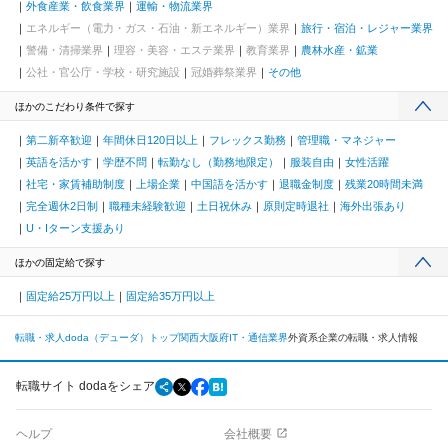
外食産業・飲食業界
運輸・物流業界
エネルギー（電力・ガス・石油・新エネルギー）業界
旅行・宿泊・レジャー業界
警備・清掃業界
理容・美容・エステ業界
教育業界
農林水産・鉱業
公社・官公庁・学校・研究施設
冠婚葬祭業界
その他
ほかのこだわり条件で探す
第二新卒歓迎
年間休日120日以上
フレックス勤務
管理職・マネジャー
英語を活かす
学歴不問
転勤なし（勤務地限定）
服装自由
女性活躍
社宅・家賃補助制度
上場企業
中国語を活かす
退職金制度
残業20時間未満
完全週休2日制
職種未経験歓迎
土日祝休み
原則定時退社
海外出張あり
U・Iターン支援あり
ほかの固定給で探す
固定給25万円以上
固定給35万円以上
転職・求人doda（デューダ）トップ
関西
大阪府
IT・通信業界
外資系企業の転職・求人情報
転職サイト dodaをシェア
ヘルプ
会社概要