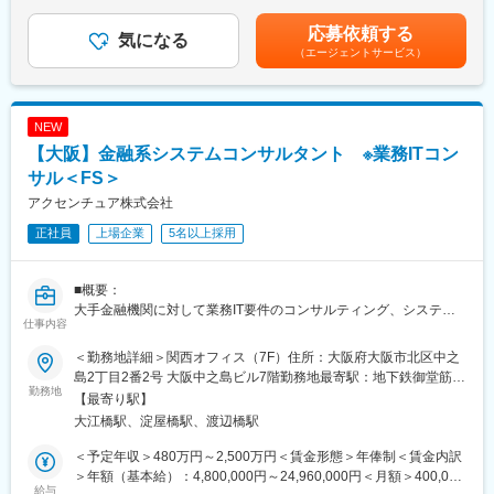
◎ スピード感と裁量の大きさ
（一律手当を含む）＜昇給有無＞有＜残業手当＞有＜給与補足＞※
＜通常業務＞
社長を含む経営陣とフラットに議論しながら意思決定に関われ
具体的な条件は経験、スキル、希望年収(前職給与)などを考慮の
応募依頼する
・工事会社への発注から工程調整・管理
気になる
る。
上、ご提示いたします。賃金はあくまでも目安の金額であり、選
（エージェントサービス）
・工事計画書作成
考を通じて上下する可能性があります。月給(月額)は固定手当を含
・完成図書取り纏め
■社内の雰囲気
めた表記です。
・施工後の検収、支払手続き など
ベンチャースピリットあふれるスピーディーでフラットな文化が
特徴。
NEW
◇通信事業者や不動産事業者（建物オーナー）ともやり取りをし
ワンフロアで社長～メンバーが肩を並べて働くため、風通しが非
【大阪】金融系システムコンサルタント ※業務ITコン
ながら納期・工事品質を含めた全体管理をしていただきます。
常に良く、年次や役職に関係なく意見が言える環境があります。
◇通常業務の他、より良いプロジェクト推進を実現する為の運用
サル＜FS＞
改善、案件拡大に伴う仕組みづくり、フロー・体制の構築にも目
変更の範囲：会社の定める業務
アクセンチュア株式会社
を向け取り組んでいます。
正社員
上場企業
5名以上採用
【当社の特長】
日本においては通信キャリア各社が個別にインフラ整備を行い、
■概要：
「電波のつながりやすさ」で競争優位を争っていた側面がありま
大手金融機関に対して業務IT要件のコンサルティング、システム
すが、海外を中心にインフラ設備をシェアし、効率化を図ってい
仕事内容
要件構築を行います。金融系のお客様を担当する部門には経営コ
るのがトレンドとなっています。その点に着目し、日本において
ンサル、ITコンサル、ITエンジニア等と複数職種がおり計700名の
通信インフラシェアリングのサービスをパイオニアとして手掛け
＜勤務地詳細＞関西オフィス（7F）住所：大阪府大阪市北区中之
部隊ですが、今回はITコンサルでの選考となります。システム導
たのが当社であり、現在高いシェアを誇ります。
島2丁目2番2号 大阪中之島ビル7階勤務地最寄駅：地下鉄御堂筋
入を伴う改革を実行する際にはITソリューション部門（ITS）と連
勤務地
線、京阪本線／淀屋橋駅受動喫煙対策：屋内全面禁煙変更の範
【最寄り駅】
携し、開発業務はITSが行うため、コンサルタントが開発のみに従
変更の範囲：会社の定める業務
囲：会社の定める事業所
大江橋駅、淀屋橋駅、渡辺橋駅
事することはありません。
■プロジェクト事例：
＜予定年収＞480万円～2,500万円＜賃金形態＞年俸制＜賃金内訳
・証券：グローバル化に伴う事業戦略立案やM&A検討等のコンサ
＞年額（基本給）：4,800,000円～24,960,000円＜月額＞400,000
ルティング、新商品開発支援コンサルティング、それに伴うシス
給与