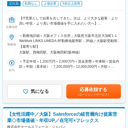
正社員
転勤なし
上場企業
5名以上採用
■業務内容
外部人材総合管理サービス（MSP）の導入プロジェクトにおい
て、計画立案から運用開始までのプロジェクト推進を担当いただ
【IT営業として結果を出してきた。次は、より大きな顧客・より
きます。
高い年収・より高い市場価値を手に入れたい方へ】
社内外の関係者と連携しながら、円滑な導入と運用を実現するポ
仕事内容
ジションです。
＼こんな方におすすめ／
＜勤務地詳細＞大阪オフィス住所：大阪府大阪市北区大深町1-1
＜具体的には＞
・IT営業として次のキャリアステージに挑戦したい
WeWork LINKS UMEDA 8F勤務地最寄駅：JR線／大阪駅受動喫煙
◇プロジェクト立ち上げ支援
・もっと規模の大きな案件を担当したい
勤務地
対策：屋内全面禁煙変更の範囲：会社の定める事業所
導入計画の作成サポート／顧客ニーズのヒアリング／導入スケジ
【最寄り駅】
・経営層への提案経験を積みたい
ュールの策定
大阪駅、西梅田駅、大阪梅田駅(阪神線)
・AI・SaaS領域で市場価値を高めたい
◇プロジェクト推進
＜予定年収＞1,200万円～2,000万円＜賃金形態＞年俸制＜賃金内
進捗管理／課題やリスクの管理／関係部署との調整／顧客との打
■Salesforceについて
訳＞年額（基本給）：7,200,000円～12,000,000円＜月額＞
ち合わせ
Salesforce（セールスフォース）は約15万社に導入され、CRM、
給与
600,000円～1,000,000円（12分割）＜昇給有無＞有＜残業手当＞
◇運用設計・改善
AI、データ、信頼の力で、あらゆる規模や業種の企業が全く新し
有＜給与補足＞基本給＋コミッション(6:4)基本給は年間基本給の
業務フローの設計／マニュアル作成／業務改善提案／運用開始後
い方法で顧客とつながることを支援します。世界No.1のCRMプロ
1/12を毎月支払います。営業実績に対してコミッションを毎月支
のフォロー
バイダーであるだけでなく、北米、ラテンアメリカ、西ヨーロッ
払います。 コミッション支払額に上限はありません。賃金はあく
◇レポーティング
応募依頼する
パ、日本およびアジア太平洋地域のCRM市場シェアでもNo.1の地
気になる
までも目安の金額であり、選考を通じて上下する可能性がありま
プロジェクト進捗の報告／社内外関係者との情報共有／定例ミー
（エージェントサービス）
位を獲得しています。
す。月給(月額)は固定手当を含めた表記です。
ティング
※担当案件によっては顧客先への訪問も発生します（外出6割・デ
■業務内容：
スクワーク4割程度）
関西エリアの中堅～大手企業を担当し、企業の経営課題や事業成
【女性活躍中／大阪】Salesforceの経営層向け提案営
長に向けたソリューション提案を行います。単なる製品販売では
＼こんな方におすすめ／
業◇市場価値・年収UP／在宅可×フレックス
なく、CRMやAIを活用した業務変革・DX推進を支援するコンサル
・営業経験を活かしてキャリアの幅を広げたい方
ティング型の営業です。
株式会社セールスフォース・ジャパン