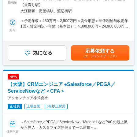
ェクトに就き、最新の現場体験・思考を繰り返す中で専門性・経
勤務地
半減し、残業時間減少等改善が進んでいます。制度面では「18時
線、京阪本線／淀屋橋駅受動喫煙対策：屋内全面禁煙変更の範
【最寄り駅】
験を深めて頂きます。
以降の会議原則禁止」「残業ルール厳格化」「短日短時間勤務制
囲：会社の定める事業所
大江橋駅、淀屋橋駅、渡辺橋駅
・次世代サプライチェーン構造改革
度の導入」「在宅勤務制度の全社展開」などを実施。社員の多様
・ゼロベースマインドによるコストマネージメント
な働き方、専門性を尊重する、仕事とプライベートともに充実さ
＜予定年収＞480万円～2,500万円＜賃金形態＞年俸制給与改定年
・IT+OTサイバーセキュリティ
せる、生産性向上等の社員意識向上に繋がっています。
1回＜賃金内訳＞年額（基本給）：4,800,000円～24,960,000円＜
・開発ー製造のデジタル化
給与
月額＞400,000円～2,080,000円（12分割）＜昇給有無＞有＜残業
■部門詳細：
変更の範囲：会社の定める業務
手当＞有＜給与補足＞※上記はあくまでも目安でありご経験・スキ
サプライチェーン & オペレーション（SC&O）チームは最新のテ
ルに応じて変動いたします。※上記年収は、手当、残業代（約30
クノロジーを使って企業のオペレーションに変革を起こすプロジ
時間分）、賞与を含めた金額となります。（シニアアナリスト・
応募依頼する
ェクトを手掛けることに専門性を持っています。他のファームに
気になる
コンサルタントレベル以上）賃金はあくまでも目安の金額であ
（エージェントサービス）
比較して、高いレベルでテクノロジーに対する知見を活かすこと
り、選考を通じて上下する可能性があります。月給(月額)は固定手
が可能です。IoT／デジタルに携わった方は、よりその能力を生か
当を含めた表記です。
すことが出来ます。また、クロスインダストリーでサービスを提
供するため、様々な業界の支援に携わることが可能です。
NEW
■プロジェクト事例：
【大阪】CRMエンジニア ※Salesforce／PEGA／
・小売業におけるオムニチャネル対応の次世代サプライチェーン
構築
ServiceNowなど＜CFA＞
・銀行業における米・欧・亜３極をカバーした、ゼロベースでの
アクセンチュア株式会社
コストマネジメント
正社員
上場企業
5名以上採用
・機械産業のいけるロボティクス・AIスタートアップを活用した
業界横断物流プラットフォーム構築
・製造現場のIOT化に伴うサイバーセキュリティ能力の抜本的強化
～Salesforce／PEGA／ServiceNow／Mulesoft などPoCの最上流
プログラム
から導入・カスタマイズ開発まで一気通貫～
・資源・エネルギー業における３Dデータアナリティクスによる
仕事内容
■概要：セールスフォースをはじめとしたCRM領域を専門とする
プラント構築コストダウン