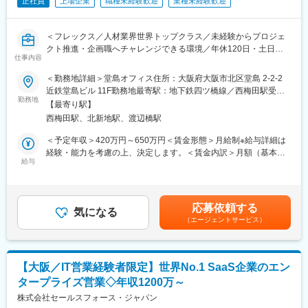
正社員
上場企業
職種未経験歓迎
業種未経験歓迎
・グローバル会計業務標準化（グローバル標準業務プロセス・シ
ステムの構想、各社の業務を標準に揃えるBPR）
・デジタルエンタープライズ推進（ゼロベースでのデジタル化を
＜フレックス／人材業界世界トップクラス／未経験からプロジェ
前提とした業務プロセス設計、プロセスのデジタル化企画・推進
クト推進・企画職へチャレンジできる環境／年休120日・土日祝
(AI・OCR・RPA・ワークフロー等)）
仕事内容
休＞
■アクセンチュア独自の働き方改革：
社長直轄で2015年から開始した組織風土改革“Project PRIDE”によ
＜勤務地詳細＞堂島オフィス住所：大阪府大阪市北区堂島 2-2-2
◎世界70以上の国と地域で事業を展開するマンパワーグループ。
り、有給取得率は84%、女性比率も30.4%へ増加。離職率半減
近鉄堂島ビル 11F勤務地最寄駅：地下鉄四ツ橋線／西梅田駅受動
世界トップクラスの人材サービス企業として安定した経営基盤を
勤務地
し、残業時間減少等改善が進んでいます。
喫煙対策：屋内全面禁煙変更の範囲：会社の定める事業所
【最寄り駅】
誇ります
西梅田駅、北新地駅、渡辺橋駅
◎営業・人事・SVなどで培った調整力やコミュニケーション力を
変更の範囲：会社の定める業務
活かし、プロジェクト推進や企画業務へキャリアチェンジが可能
＜予定年収＞420万円～650万円＜賃金形態＞月給制※給与詳細は
◎若手中心の組織で育成体制も充実。未経験からプロジェクトマ
経験・能力を考慮の上、決定します。＜賃金内訳＞月額（基本
ネジメントスキルや課題解決力を身につけることが可能
給与
給）：220,300円固定残業手当/月：30,000円（固定残業時間17時
◎フルフレックス、年間休日125日、育休産休取得率100％と働き
間0分/月）超過した時間外労働の残業手当は追加支給＜月給＞
やすい環境も魅力
250,300円（一律手当を含む）＜昇給有無＞有＜残業手当＞有＜
給与補足＞※固定残業手当：営業職務手当に含まれる残業手当とし
応募依頼する
■TAPFIN事業部について
気になる
て、月額３万円支給。基本給に準じ月17時間分迄を超過した時間
（エージェントサービス）
TAPFIN事業部は、企業の採用活動や外部人材の活用を支援するマ
外労働の残業手当は全額追加支給。※給与詳細は、経験・能力を考
ンパワーグループの専門部門。
慮し決定。■昇降給：毎年4月に人事考課等を基に昇(降)給額を決
企業が利用する派遣社員や業務委託スタッフの管理運用をサポー
定■賞与：業績に応じて賞与額を決定賃金はあくまでも目安の金額
トし、人材活用の効率化や業務改善を実現しています。
であり、選考を通じて上下する可能性があります。月給(月額)は固
【大阪／IT営業経験者限定】世界No.1 SaaS企業のエン
今回募集するポジションは、そのサービスを新たに導入する企業
定手当を含めた表記です。
タープライズ営業◇年収1200万～
に対して、プロジェクトの立ち上げから運用開始までを支援する
役割です。
株式会社セールスフォース・ジャパン