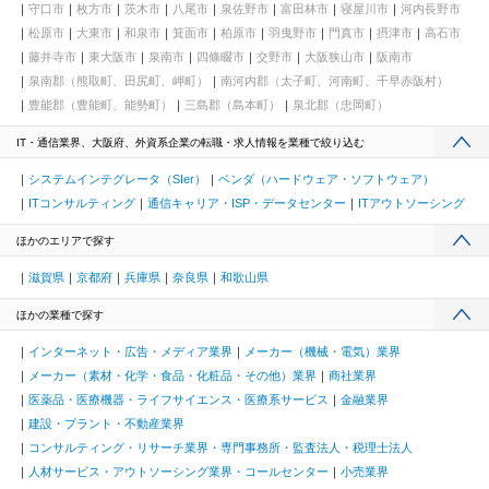
守口市
枚方市
茨木市
八尾市
泉佐野市
富田林市
寝屋川市
河内長野市
松原市
大東市
和泉市
箕面市
柏原市
羽曳野市
門真市
摂津市
高石市
藤井寺市
東大阪市
泉南市
四條畷市
交野市
大阪狭山市
阪南市
泉南郡（熊取町、田尻町、岬町）
南河内郡（太子町、河南町、千早赤阪村）
豊能郡（豊能町、能勢町）
三島郡（島本町）
泉北郡（忠岡町）
IT・通信業界、大阪府、外資系企業の転職・求人情報を業種で絞り込む
システムインテグレータ（SIer）
ベンダ（ハードウェア・ソフトウェア）
ITコンサルティング
通信キャリア・ISP・データセンター
ITアウトソーシング
ほかのエリアで探す
滋賀県
京都府
兵庫県
奈良県
和歌山県
ほかの業種で探す
インターネット・広告・メディア業界
メーカー（機械・電気）業界
メーカー（素材・化学・食品・化粧品・その他）業界
商社業界
医薬品・医療機器・ライフサイエンス・医療系サービス
金融業界
建設・プラント・不動産業界
コンサルティング・リサーチ業界・専門事務所・監査法人・税理士法人
人材サービス・アウトソーシング業界・コールセンター
小売業界