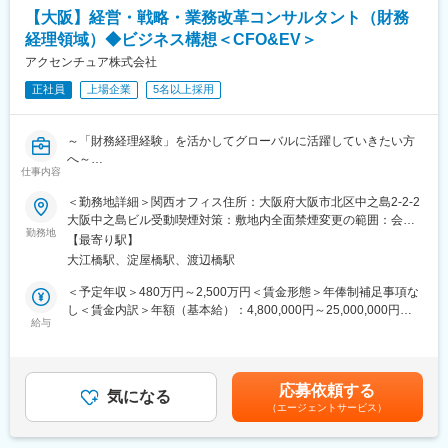
グレーションや、運用保守の手法、働き方の変革
・「プロジェクト・プライド」による働き方改善と、無理のない
【大阪】経営・戦略・業務改革コンサルタント（財務
・生成AIを活用したソリューションの開発、導入
案件アサインでWLBを実現
経理領域）◆ビジネス構想＜CFO&EV＞
・上記の要素を踏まえ、グローバルのチームと連携した新たな価
値創造
アクセンチュア株式会社
変更の範囲：会社の定める業務
正社員
上場企業
5名以上採用
■AIエンジニアの魅力：
最先端の技術を活用した挑戦的なプロジェクトから大規模プロジ
ェクトまで、様々な選択肢があり、自分の志向にあったキャリア
～「財務経理経験」を活かしてグローバルに活躍していきたい方
形成ができます。
へ～
また、クライアント向けのデリバリだけでなく、個々人がAI技術
仕事内容
●27000名を超える社員数と毎年利益率2桁成長のグローバル企
を活用してアクセンチュア社内の自分達の業務を効率化すること
業！
＜勤務地詳細＞関西オフィス住所：大阪府大阪市北区中之島2-2-2
にも挑戦ができます。
●グローバルクライアントに対して、経営管理体制構築、構造改革
大阪中之島ビル受動喫煙対策：敷地内全面禁煙変更の範囲：会社
をお任せ
勤務地
の定める事業所
変更の範囲：会社の定める業務
【最寄り駅】
●1~2か月に及ぶ手厚い中途社員研修で安心してキャッチアップ可
大江橋駅、淀屋橋駅、渡辺橋駅
能な環境
●「高水準な年収×完全週休2日×平均残業約20H×離職率1桁」で長
＜予定年収＞480万円～2,500万円＜賃金形態＞年俸制補足事項な
期就業可
し＜賃金内訳＞年額（基本給）：4,800,000円～25,000,000円そ
給与
の他固定手当/月：10,000円～30,000円＜月額＞410,000円～
大手グローバル企業に対して、経営管理構築やオペレーティング
2,113,333円（12分割）＜昇給有無＞有＜残業手当＞有＜給与補
モデル構築(組織・業務・データ・システムのあり方)の構想等、全
足＞※上記はあくまでも目安でありご経験・スキルに応じて変動い
社経営改革のコンサルティングをお任せします。
たします。※上記年収に加え、各種手当、残業代（約20時間
応募依頼する
気になる
分）、賞与を含めた金額となります。（アナリスト～MD／リード
（エージェントサービス）
◆業務内容：
クラスまでを想定）賃金はあくまでも目安の金額であり、選考を
・経営管理（グローバル組織体制、データを共通言語としたマネ
通じて上下する可能性があります。月給(月額)は固定手当を含めた
ジメントの導入、経営の見える化、形骸化した管理の廃止、モノ