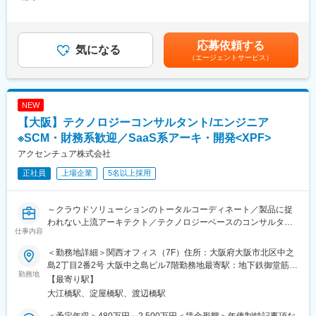
円～2,080,000円（12分割）＜昇給有無＞有＜残業手当＞有賃金
テム構築等
はあくまでも目安の金額であり、選考を通じて上下する可能性が
・銀行：グローバル化に伴う市場・カントリーリスクマネジメン
あります。月給(月額)は固定手当を含めた表記です。
ト、商品多角化に伴うポートフォリオマネジメントコンサルティ
応募依頼する
ング等
気になる
（エージェントサービス）
・保険：業界再編に伴うM＆A後の事業・システム統合のコンサル
ティング等
■キャリアマーケットプレイス：
グローバルで15,000ポジションありシステム上で上長承認をとら
NEW
ず応募が可能な異動制度。職種・国を跨いで自らチャレンジした
【大阪】テクノロジーコンサルタント/エンジニア
いポジションでキャリアが築けます。業務ITコンサルとして経験
した後に、経営コンサルになる、管理部門に異動する、海外に行
※SCM・財務系歓迎／SaaS系アーキ・開発<XPF>
く、なども社内でキャリアを築けます。現ポジションで1年以上在
アクセンチュア株式会社
籍していれば応募ができ、異動が認められた方は8週間以内に必ず
正社員
上場企業
5名以上採用
異動できる、という制度です。
■アクセンチュア独自の働き方改革：
社長直轄の全社員イノベーション活動として2015年から展開され
～クラウドソリューションのトータルコーディネート／製品に捉
ている組織風土改革“Project PRIDE”によって、社員のワークスタ
われない上流アーキテクト／テクノロジーベースのコンサルタン
イルの改善成果が出てきています。有給取得率は84％、女性比率
仕事内容
トを目指したい方向け～
も30.4％へ増加する一方、離職率は半減し、残業時間も減少を続
CRM領域(CX、セールス、マーケティング、カスタマーサービ
けるなど、当社が顧客へのコンサルティングで培ってきた変革実
＜勤務地詳細＞関西オフィス（7F）住所：大阪府大阪市北区中之
ス）・財務会計領域・SCM領域において、ご自身のご経験や志向
現のナレッジを活かした“制度”と“意識”の両面での地道な改善施策
島2丁目2番2号 大阪中之島ビル7階勤務地最寄駅：地下鉄御堂筋
性に応じて、End to End の業務及びシステム機能設計・実装から
勤務地
が奏功しています。制度面では「18時以降の会議原則禁止」「残
線、京阪本線／淀屋橋駅受動喫煙対策：屋内全面禁煙変更の範
【最寄り駅】
稼働支援、定着化～効果創出までの実行推進を行います。業務・
業ルール厳格化」「短日短時間勤務制度の導入」「在宅勤務制度
囲：会社の定める事業所
大江橋駅、淀屋橋駅、渡辺橋駅
システム刷新プロジェクトなどの企画・計画フェーズから参画
の全社展開」などが行われており、さまざまな意識改革の取組み
し、End to End で俯瞰しつつ業務変革・デジタル変革案から具体
は個々の多様な働き方や専門性を尊重する、仕事とプライベート