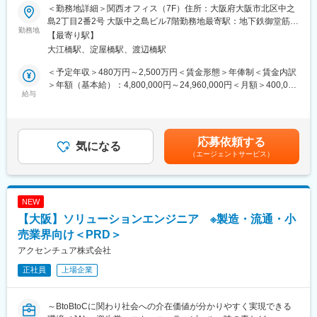
ソリューションエンジニア・上流コンサルタントをお任せします
■アクセンチュア独自の働き方改革：
＜勤務地詳細＞関西オフィス（7F）住所：大阪府大阪市北区中之
（システムの要件定義、設計、プロジェクト・マネジメント・コ
社長直轄で2015年から開始した組織風土改革“Project PRIDE”によ
島2丁目2番2号 大阪中之島ビル7階勤務地最寄駅：地下鉄御堂筋
ストの最適化、等）。PoCやグランドデザインの最上流から、カ
勤務地
り、有給取得率は84%、女性比率も30.4%へ増加。離職率半減
線、京阪本線／淀屋橋駅受動喫煙対策：屋内全面禁煙変更の範
【最寄り駅】
スタマイズ開発（コンフィグ・プログラム）や運用保守まで対応
し、残業時間減少等改善が進んでいます。制度面では「18時以降
囲：会社の定める事業所
大江橋駅、淀屋橋駅、渡辺橋駅
いただきます。また実装フェーズではブリッジSEとしてオフショ
の会議原則禁止」「残業ルール厳格化」「短日短時間勤務制度の
アマネジメントに関わっていただく事もございます。コンサル志
導入」「在宅勤務制度の全社展開」などを実施。さまざまな意識
＜予定年収＞480万円～2,500万円＜賃金形態＞年俸制＜賃金内訳
向からテクニカル志向の方まで幅広くポジションを用意しており
改革の取組みは、社員それぞれの多様な働き方、専門性を尊重す
＞年額（基本給）：4,800,000円～24,960,000円＜月額＞400,000
ます。
給与
る、仕事とプライベートともに充実させる、生産性向上を生むツ
円～2,080,000円（12分割）＜昇給有無＞有＜残業手当＞有賃金
ール共有・活用を奨励する、等の意識向上に繋がっています。
はあくまでも目安の金額であり、選考を通じて上下する可能性が
■社内でのキャリアパス：
あります。月給(月額)は固定手当を含めた表記です。
アクセンチュアの中には、経営コンサルタント、業務ITコンサル
変更の範囲：会社の定める業務
応募依頼する
タント、エンジニア、5～10年程度の長期的な業務委託を請けて
気になる
（エージェントサービス）
いるクライアントへ業務改善コンサルティング・運用管理等を行
うアウトソーシング部門の役割があり、志向性に応じて役割を変
えることが可能です。他管理部門や海外への異動も可能。
NEW
■アクセンチュア独自の働き方改革：
【大阪】ソリューションエンジニア ※製造・流通・小
近年、有給取得率は84%、女性比率も30.4%へと増加。離職率も
半減し、残業時間減少等改善が進んでいます。制度面では「18時
売業界向け＜PRD＞
以降の会議原則禁止」「残業ルール厳格化」「短日短時間勤務制
アクセンチュア株式会社
度の導入」「在宅勤務制度の全社展開」などを実施。社員の多様
正社員
上場企業
な働き方、専門性を尊重する、仕事とプライベートともに充実さ
せる、生産性向上等の社員意識向上に繋がっています。
～BtoBtoCに関わり社会への介在価値が分かりやすく実現できる
■コンサルティングナレッジ：世界49ヶ国以上、73万人以上の従