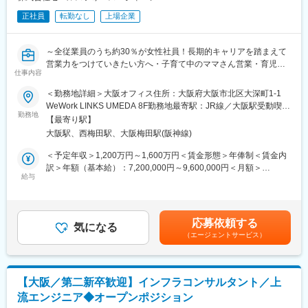
・企画や運営に携わる仕事へ挑戦したい方
・人と関わりながら仕事を進めることが好きな方
正社員
転勤なし
上場企業
■業務詳細：
・チームで成果を出すことにやりがいを感じる方
担当企業に対する営業戦略・アカウントプランの立案および実行
・課題解決や業務改善に興味がある方
新規顧客の獲得、および既存顧客へのアップセル・クロスセル提
～全従業員のうち約30％が女性社員！長期的キャリアを踏まえて
案
変更の範囲：会社の定める業務
営業力をつけていきたい方へ・子育て中のママさん営業・育児休
CEO・役員クラスを含む経営層への提案活動
仕事内容
暇から復職したママさん営業も多く活躍中！～
顧客の経営課題・業務課題・IT投資方針のヒアリング
●時短勤務制度・育児休暇復職率約95％・グローバル育児休業制
＜勤務地詳細＞大阪オフィス住所：大阪府大阪市北区大深町1-1
CRM「Salesforce」やAIエージェント「Agentforce」を活用した
度あり
WeWork LINKS UMEDA 8F勤務地最寄駅：JR線／大阪駅受動喫煙
ソリューション設計・提案
●2026年版「働きがいのある会社」女性ランキング大規模部門第2
勤務地
対策：屋内全面禁煙変更の範囲：会社の定める事業所
複数部門・複数ステークホルダーが関与する大型案件の推進
【最寄り駅】
位選出！
マーケティング、インサイドセールス、パートナー企業との連携
大阪駅、西梅田駅、大阪梅田駅(阪神線)
契約締結までのプロジェクトリードおよび合意形成支援
◎世界が注目する「SaaS」領域のリーディングカンパニーにて約
＜予定年収＞1,200万円～1,600万円＜賃金形態＞年俸制＜賃金内
顧客の中長期的な成長・DX推進に向けた伴走支援
15万社が導入するクラウド型CRM「Salesforce」のコンサル営業
訳＞年額（基本給）：7,200,000円～9,600,000円＜月額＞
を担当
給与
600,000円～800,000円（12分割）＜昇給有無＞有＜残業手当＞有
■このポジションの特徴：
◎自律型AIエージェントツール拡販中！第二の変革期で一緒に成
＜給与補足＞基本給＋コミッション(6:4)基本給は年間基本給の
提案先はCEO・役員などの経営層が中心
長してくれるメンバーを募集中！
1/12を毎月支払います。売上のみを評価する制度ではなく、注力
数百名～数千名規模の企業に対する変革プロジェクトに携われる
商材の受注、四半期初期の受注、複数年契約など、複数の観点で
製品の出荷・納品業務はなく、提案活動や顧客支援に集中できる
応募依頼する
■業務内容：
気になる
設計されたインセンティブ制度があります。営業実績に応じたコ
環境
（エージェントサービス）
関西地区のミッドマーケット企業（従業員300～600名未満）を担
ミッションは毎月支払われ、支払額に上限はありません。賃金は
AI・CRMを活用した最先端のソリューション営業を経験できる
当し、テリトリー／アカウントオーナーとして営業活動を推進し
あくまでも目安の金額であり、選考を通じて上下する可能性があ
エンタープライズ営業として市場価値を高められるポジション
ます。売上計画の策定から実行まで一貫して担い、新規顧客の開
ります。月給(月額)は固定手当を含めた表記です。
拓と既存顧客へのアップセル・クロスセルの双方に取り組みま
■キャリアパス：
【大阪／第二新卒歓迎】インフラコンサルタント／上
す。
エンタープライズアカウントでの経験を基盤に、戦略的アカウン
流エンジニア◆オープンポジション
トマネジメントや、より影響範囲の大きな営業ロールへと専門性