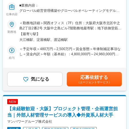
度の導入」「在宅勤務制度の全社展開」などを実施。社員の多様
■業務内容：
な働き方、専門性を尊重する、仕事とプライベートともに充実さ
グローバル経営管理構築やグローバルオペレーティングモデル構
せる、生産性向上等の社員意識向上に繋がっています。
仕事内容
築(組織・業務・データ・システムのあり方構想)の構想等、グロー
バルを含めた全社経営改革のコンサルティングをお任せします。
変更の範囲：会社の定める業務
＜勤務地詳細＞関西オフィス（7F）住所：大阪府大阪市北区中之
■ミッション：
島2丁目2番2号 大阪中之島ビル7階勤務地最寄駅：地下鉄御堂筋
CEO、CFO、COOと、グローバルレベルのトランスフォーメーシ
勤務地
線、京阪本線／淀屋橋駅受動喫煙対策：屋内全面禁煙変更の範
【最寄り駅】
ョンを通じて、如何に企業価値を向上させるか、どういう段取り
囲：会社の定める事業所
大江橋駅、淀屋橋駅、渡辺橋駅
で変革を進めていくか、をテーマにコンサルティングを展開して
います。(10年前のFinanceのイメージは経理BPR、内部統制とい
＜予定年収＞480万円～2,500万円＜賃金形態＞年俸制補足事項な
ったものでしたが、近年はグローバル・グループ企業や事業をど
し＜賃金内訳＞年額（基本給）：4,800,000円～24,960,000円＜
うガバナンス、オペレーションするかといったコーポレートスト
給与
月額＞400,000円～2,080,000円（12分割）＜昇給有無＞有＜残業
ラテジーを語っています。)業界横断、一部門の業務改革でなく"全
手当＞有＜給与補足＞※上記はあくまでも目安でありご経験・スキ
社戦略"に携わることにより、 事業を推進するスキルを習得するこ
ルに応じて変動いたします。※上記年収は、手当、残業代（約30
とができます。
時間分）、賞与を含めた金額となります。（シニアアナリスト・
応募依頼する
■主要コンサルティングテーマ：
気になる
コンサルタントレベル以上）賃金はあくまでも目安の金額であ
（エージェントサービス）
・グローバル経営管理（グローバル組織体制、データを共通言語
り、選考を通じて上下する可能性があります。月給(月額)は固定手
としたマネジメントの導入、SCMと連携した経営の見える化、形
当を含めた表記です。
骸化した管理の廃止、モノ作りからサービスにシフトする管理モ
デルの構想、経営層も巻き込んだチェンジマネジメント）
NEW
・全社コスト構造改革(全社コストの可視化、ガバナンスモデルの
【未経験歓迎・大阪】プロジェクト管理・企画運営担
構築、ゼロベース予算(Zero-Based Budgeting)の導入)
・グローバルオペレーティングモデル構想(SSC機能強化、BPO活
当｜外部人材管理サービスの導入◆外資系人材大手
用、本社リソースの付加価値業務シフト、ゼロベース組織デザイ
マンパワーグループ株式会社
ン(Zero-Based Organization))