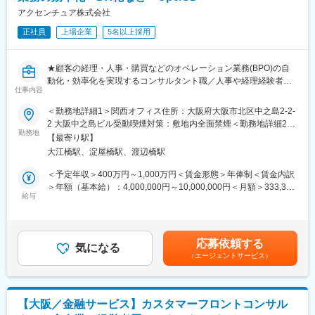
ムなど
ます。
アクセンチュア株式会社
■キャリア：
正社員
上場企業
5名以上採用
■独自の働き方改革
ミッドマーケットでの経営層提案経験を基盤に、より戦略的なア
社長直轄で2015年から開始した組織風土改革“Project PRIDE”によ
カウントマネジメントや営業の専門性を高めていくことが可能。
り、有給取得率84%／女性比率30.4%へ増加、離職率半減／残業
★顧客の経理・人事・購買などのオペレーション業務(BPO)の自
時間減少の改善が進んでおります。
変更の範囲：会社の定める業務
動化・効率化を実現するコンサルタント職／人事や経理経験者歓
<取組例>
仕事内容
迎！／コンサル未経験OK★
・18時以降の会議原則禁止
＜勤務地詳細1＞関西オフィス住所：大阪府大阪市北区中之島2-2-
・残業ルール厳格化
◆このポジションについて
2 大阪中之島ビル受動喫煙対策：敷地内全面禁煙＜勤務地詳細2＞
・短日短時間勤務制度の導入
オペレーションズ・コンサルティング本部では、クライアントの
勤務地
＜大阪市内＞クライアント先住所：大阪府大阪市内のクライアン
【最寄り駅】
経理・人事・購買といったオペレーション業務を請負型で受託
ト先 受動喫煙対策：屋内全面禁煙変更の範囲：会社の定める事業
■プロジェクト事例
大江橋駅、淀屋橋駅、渡辺橋駅
し、自動化・効率化などのビジネス変革を実現するコンサルティ
所
・官公庁：新たな次世代クラウドサービス・DX推進の提供
ング・アウトソーシング（BPO）サービスを提供しています。
＜予定年収＞400万円～1,000万円＜賃金形態＞年俸制＜賃金内訳
・製造流通業：DXの基礎となるインフラの運用・保守・拡張
アクセンチュア国内外拠点と連携し、最先端のテクノロジーを活
＞年額（基本給）：4,000,000円～10,000,000円＜月額＞333,333
・製薬業：オフショア体制によるサービスデスク及び基幹系・研
用し、業務変革を実現しています。
給与
円～833,333円（12分割）＜昇給有無＞有＜残業手当＞有＜給与
究開発・営業系のインフラデリバリーサービスやコンサルティン
補足＞■業績賞与 年1回（12月）※賞与支給月は変更になる可能性
グ支援
◆業務内容
があります。■給与改定 年1回（6月）※昇給月は変更になる可能性
※アサイン方法：希望を考慮しつつ、案件状況や本人にとってのキ
BPOプロジェクトにおいて、オペレーションの業務管理及び改善
があります。賃金はあくまでも目安の金額であり、選考を通じて
ャリアも加味し柔軟にアサインいたします。
応募依頼する
活動を推進するポジションです。
気になる
上下する可能性があります。月給(月額)は固定手当を含めた表記で
（エージェントサービス）
オペレーション業務を安定的かつ効率的に運営しつつ、生産性を
す。
■育成体制（例：部門によって内容は異なります。）
抜本的に改善するため業務設計し、オペレーション業務プロセス
最大6か月の研修で未経験でもしっかりと現場で活躍できる体制を
に落とし込みます。
完備。
・ビジネス基礎（顧客伴走期間が長い同組織だからこそ！）
【大阪／金融サービス】カスタマーフロントコンサル
↓ご経験・ご希望に応じて以下いずれかの役割を担っていただく想