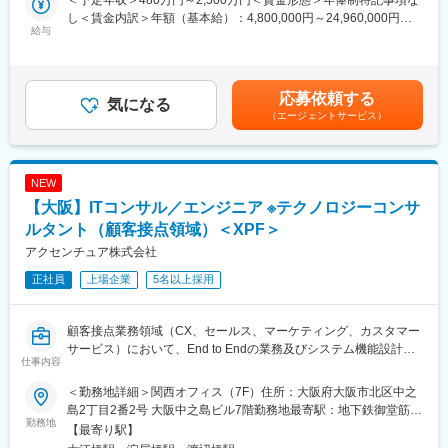
＜予定年収＞480万円～2,500万円＜賃金形態＞年俸制特記事項な
的なシステム適用ソリューションの検討・定義を推進します。ま
ともに充実させる、生産性向上を生むツール共有・活用を奨励す
し＜賃金内訳＞年額（基本給）：4,800,000円～24,960,000円そ
た、実行フェーズにおいても業務及びシステム機能設計・実装か
給与
る、などの意識向上に繋がっています。
の他固定手当/月：10,000円～30,000円＜月額＞410,000円～
ら稼働支援、定着化～効果創出まで一気通貫で携わります。
2,110,000円（12分割）＜昇給有無＞有＜残業手当＞有＜給与補
■ミッション：
変更の範囲：会社の定める業務
足＞補足事項なし賃金はあくまでも目安の金額であり、選考を通
・該当業務領域での全体を俯瞰したうえで、適切なソリューショ
じて上下する可能性があります。月給(月額)は固定手当を含めた表
応募依頼する
ン・テクノロジーを組み合わせて効果創出・デジタル変革を推進
気になる
記です。
（エージェントサービス）
することが必要となります。単一のパッケージや技術ソリューシ
ョンの枠組で検討するのでなく、基幹系IT～操業系OTまでを横断
して複数の技術を組み合わせ効果を最大限に創出する能力が必要
となります。
NEW
・CXOクラスをはじめとする各ステークホルダーに新たな業務革
【大阪】ITコンサル／エンジニア ※テクノロジーコンサ
新を提案・実行を推進していく業務コンサルタントまたはエンジ
ニアとして活躍頂きます。同時に広く技術動向に深い理解をも
ルタント（顧客接点領域）＜XPF＞
ち、実地で積み上げた知見・経験をベースに日進月歩の最新技術
アクセンチュア株式会社
を組合せシステム設計・実装から計画通りに稼働させることが可
正社員
上場企業
5名以上採用
能です。
・システム化企画や刷新計画などの最上流フェーズから参画しプ
ロジェクトの目的やゴール設定から携われることが多く、よりビ
顧客接点業務領域（CX、セールス、マーケティング、カスタマー
ジネスの経営層に近く業務が可能。ベンダから中立な立場で、ク
サービス）において、End to Endの業務及びシステム機能設計・
ライアントに最も適切なソリューションを組合せ評価、選定でき
仕事内容
実装から稼働支援、定着化～効果創出までの実行推進を行いま
ます。
す。業務・システム刷新プロジェクトなどの企画・計画フェーズ
■安心してキャッチアップ可能：
＜勤務地詳細＞関西オフィス（7F）住所：大阪府大阪市北区中之
から参画し、顧客接点業務領域をEnd to Endで俯瞰しつつ業務変
未経験・微経験の方も入社後に手厚いトレーニングを用意してお
島2丁目2番2号 大阪中之島ビル7階勤務地最寄駅：地下鉄御堂筋
革・デジタル変革案から具体的なシステム適用ソリューションの
勤務地
ります。
線、京阪本線／淀屋橋駅受動喫煙対策：屋内全面禁煙変更の範
【最寄り駅】
検討・定義を推進します。実行フェーズにおいても業務及びシス
■アクセンチュア独自の働き方改革：
囲：会社の定める事業所