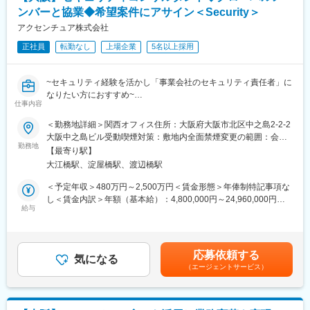
■具体的なプロジェクトの例：
※お任せする役割や参画いただくPJTの種類は、ご経験とスキル・
ンバーと協業◆希望案件にアサイン＜Security＞
・保険業界：
バックグラウンドを加味し、決定いたします。
従来の保険の提供価値を超えて、保険加入者との日々の関係性を
アクセンチュア株式会社
深めていくことのできる新規事業モデルの構想立案から安定事業
変更の範囲：会社の定める業務
正社員
転勤なし
上場企業
5名以上採用
運営に至るまでの全体変革推進、ブランド・マーケティング戦略
立案・実行、プロセス変革、組織・人財変革、データ利活用戦
略・利用高度化、顧客向けアプリを含めたカスタマーフロントの
~セキュリティ経験を活かし「事業会社のセキュリティ責任者」に
必要システムの立案・開発
なりたい方におすすめ~
・銀行業界：
仕事内容
●グローバルと協業して伸ばしていく、同社の「注力領域」
インターネットバンキング、アプリバンクへのシフトに伴うリテ
●ご経験に合わせたセキュリティサービスの提供をお任せ
＜勤務地詳細＞関西オフィス住所：大阪府大阪市北区中之島2-2-2
ール営業モデルの全体見直し、アプリバンク構想から実際の導
●希望案件にアサイン×CISOになるための育成×社内異動制度で幅
大阪中之島ビル受動喫煙対策：敷地内全面禁煙変更の範囲：会社
入・高度化含めた変革推進、デジタルマーケティング戦略の立
広いキャリア◎
勤務地
の定める事業所（リモートワーク含む）
案・運用高度化
【最寄り駅】
大江橋駅、淀屋橋駅、渡辺橋駅
サイバー攻撃やセキュリティリスクからお客様を守り、レジリエ
■歓迎条件：
ンス（耐性）強化を図るためのコンサルティング及びサービス提
＜予定年収＞480万円～2,500万円＜賃金形態＞年俸制特記事項な
・プロフェッショナルとしての自覚を持ち、企業の変革実現に対
供を行うセキュリティの専門家グループです。
し＜賃金内訳＞年額（基本給）：4,800,000円～24,960,000円そ
して主体的に推進していきたい方
日比高度化・複雑化するセキュリティ課題に立ち向かうため、国
給与
の他固定手当/月：10,000円～30,000円＜月額＞410,000円～
・企業視点と消費者/従業員を含む生活者視点の両面から企業のビ
内外の拠点と連携し、お客様のレジリエンス強化の支援をお任せ
2,110,000円（12分割）＜昇給有無＞有＜残業手当＞有＜給与補
ジネスや社会環境へのインパクトに関心を持ち、社会全体の持続
します。
足＞※上記はあくまでも目安でありご経験・スキルに応じて変動い
的な成長に関心をお持ちの方
たします。※上記年収に加え、各種手当、残業代（約20時間
・生成AIなど最新テクノロジーやサービストレンドに対する感度
応募依頼する
■業務内容：
気になる
分）、賞与を含めた金額となります。（アナリスト～MD／リード
と理解をお持ちの方
（エージェントサービス）
ご入社後はプロジェクト状況、ご本人のご経験・スキルに応じて
クラスまでを想定）賃金はあくまでも目安の金額であり、選考を
・ロジカルシンキング・クリティカルシンキングやスライドライ
ご活躍いただきます。
通じて上下する可能性があります。月給(月額)は固定手当を含めた
ティング・プレゼンテーション力に一定の素養をお持ちの方
（1）セキュリティコンサルタント
表記です。
・英語を用いたビジネス経験（TOEIC(R)テスト750点以上）
業界固有のニーズ、規制、ルールに合わせて調整されたソリュー