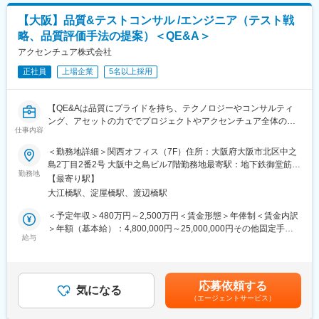
表記です。
作りからサービスにシフトする管理モデルの構想 等）
【大阪】品質&テストコンサル /エンジニア（テスト戦
・全社コスト構造改革(全社コストの可視化、ガバナンスモデルの
略、品質評価手法の提案）＜QE&A＞
構築、ゼロベース予算の導入)
・オペレーティングモデル構想(SSC機能強化、BPO活用、本社リ
アクセンチュア株式会社
ソースの付加価値業務シフト、ゼロベース組織デザイン)
正社員
上場企業
5名以上採用
・会計業務標準化（グローバル標準業務プロセス・システムの構
想、各社の業務を標準に揃えるBPR）
・デジタルエンタープライズ推進（ゼロベースでのデジタル化を
【QE&Aは品質にプライドを持ち、テクノロジーやコンサルティ
前提とした業務プロセス設計、プロセスのデジタル化企画・推進
ング、アセットの力ででプロジェクトやアクセンチュア全体の品
(AI・OCR・RPA・ワークフロー等)）その他経営課題に合わせた
仕事内容
質向上を目指し、お客様の「Speed To Market」やDX後のあるべ
コンサルティング等
きデリバリーの姿を共に実現する組織です】
＜勤務地詳細＞関西オフィス（7F）住所：大阪府大阪市北区中之
■ミッション：お客様のビジネスは、かつてないスピード感で変革
島2丁目2番2号 大阪中之島ビル7階勤務地最寄駅：地下鉄御堂筋
◆プロジェクト事例：
を続けていくことが求められています。同様に品質に対する要求
勤務地
線、京阪本線／淀屋橋駅受動喫煙対策：屋内全面禁煙変更の範
・大手半導体装置メーカー：デジタル・ソリューションビジネス
【最寄り駅】
も大きくなり、その一方で技術要素は常に新しいものに対応して
囲：会社の定める事業所（リモートワーク含む）
構想
大江橋駅、淀屋橋駅、渡辺橋駅
いかなければならないなど、三重苦に陥っているお客様も非常に
・大手総合電機メーカー：グローバルビジネスサービス構想
多くなっています。そのような状況だからこそ、スト・工期を抑
＜予定年収＞480万円～2,500万円＜賃金形態＞年俸制＜賃金内訳
・大手証券会社：あるべき管理会計及び経営管理PDCA構想
えつつ、品質を確保することができれば、「Speed To Market」も
＞年額（基本給）：4,800,000円～25,000,000円その他固定手当/
・大手製造業：グローバル経営管理、コスト構造改革
実現でき、他社への差別化を図ることができます。我々はそのよ
給与
月：10,000円～30,000円＜月額＞410,000円～2,113,333円（12
うな変革への支援・実現を担っています。
分割）＜昇給有無＞有＜残業手当＞有＜給与補足＞補足事項なし
■入社後の流れ／研修制度：
■業務内容：企業における基幹系および情報系の業務システムに対
賃金はあくまでも目安の金額であり、選考を通じて上下する可能
キャリア入社の多くは、コンサルティング未経験のため安心して
する、主にテスト戦略の立案や計画、推進や、既存保守案件のテ
性があります。月給(月額)は固定手当を含めた表記です。
挑戦いただける環境となります。まずは社内での2週間～1か月ほ
応募依頼する
スティングに関する課題分析や改善の提案などを担当。プロジェ
気になる
どの研修を受けて頂き、その後スキルや経験を加味しご活躍頂け
（エージェントサービス）
クトの上流工程から関わることにより、テストに閉じずプロジェ
るようなプロジェクトをご担当頂きます。
クト品質を高めるための計画立案を担います。また、お客様のテ