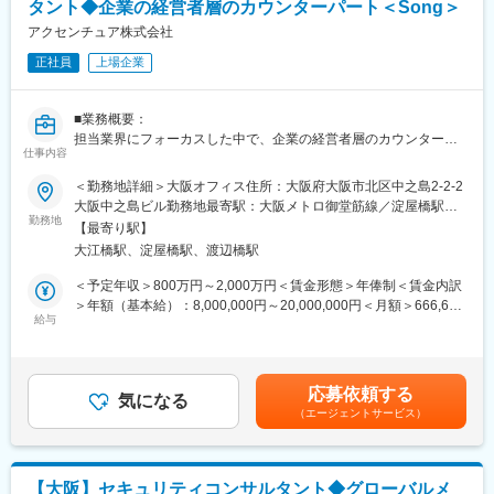
・IT基礎（テクノロジーの基本から実装できるフェーズまで）
タント◆企業の経営者層のカウンターパート＜Song＞
定です。
・ITインフラ基礎
◆コンサルタント
アクセンチュア株式会社
・ITインフラ専門知見
オペレーション業務の責任者（プロジェクトリーダー）として業
正社員
上場企業
務運営、および 業務高度化・効率化の コンサルティングを行いま
変更の範囲：会社の定める業務
す。広範囲・領域横断でのBPOプロジェクトにおけるオペレーシ
ョン業務改革の企画、実行、実現に責任を持ちます。オペレーシ
■業務概要：
ョンの生産性を抜本的に改善し、ファイナンスを含め全体責任を
担当業界にフォーカスした中で、企業の経営者層のカウンターパ
担います。
仕事内容
ートとして下記をカバー
フロントステージ変革：新規ビジネス戦略、ブランド戦略、マー
＜勤務地詳細＞大阪オフィス住所：大阪府大阪市北区中之島2-2-2
プロジェクトの契約ベースライン管理、コスト・スコープ・品
ケティング戦略、営業戦略、チャネル改革、顧客体験改革
大阪中之島ビル勤務地最寄駅：大阪メトロ御堂筋線／淀屋橋駅受
質、リスク管理および課題管理～改善提案・要員管理等の責任者
・企業のパーパス・ミッションの再定義、それに基づくターゲッ
勤務地
動喫煙対策：屋内全面禁煙変更の範囲：無
となり、クライアント責任者とコミュニケーションをとり報告の
【最寄り駅】
トカスタマーと企業の価値・ブランドの明確化・市場規模概算
責任を担います。
大江橋駅、淀屋橋駅、渡辺橋駅
・ターゲットとなる生活者体験設計・マルチチャネルでのコミュ
ニケーションプランの策定、新たな体験・共感を生み出す既存事
＜予定年収＞800万円～2,000万円＜賃金形態＞年俸制＜賃金内訳
◆チームリード／スーパーバイザー（コンサルタント候補）
業に閉じないサービス・商品の企画・構想立案
＞年額（基本給）：8,000,000円～20,000,000円＜月額＞666,666
業務管理者/スーパーバイザーとして、オペレーションチームのオ
バックステージ変革：プロセス・データ・テクノロジー・組織・
給与
円～1,666,666円（12分割）＜昇給有無＞有＜残業手当＞有＜給
ペレーターをマネジメントし、チームのオペレーションタスクを
従業員を含めたオペレーティングモデル改革
与補足＞※上記年収は、手当、残業代（約30時間分）、賞与を含
完了まで実行管理します。
・フロントステージで定義した体験を下支えするプロセス改革、
めた金額となります。（コンサルタントレベル以上）賃金はあく
担当チームの業務について改善課題を抽出し、業務の自動化、効
人的資源・組織変革、データ活用・データ基盤戦略、カスタマー
までも目安の金額であり、選考を通じて上下する可能性がありま
率化を実施し、クライアント担当者とコミュニケーションをとり
応募依頼する
フロントのテクノロジー変革、経営資源配賦含めたガバナンス改
気になる
す。月給(月額)は固定手当を含めた表記です。
業務運用を推進します。上長の指示をもとに改善施策を実行し、
（エージェントサービス）
革
コンサルタントに必要な経験を積んでいただきます。
・また、変革実行のカギとなる従業員を始めとする多様なステー
また、担当チームのメンバーのパフォーマンスを向上させるため
クホルダーのチェンジマネジメント推進・体験変革
の指導や労務管理を行います。
【大阪】セキュリティコンサルタント◆グローバルメ