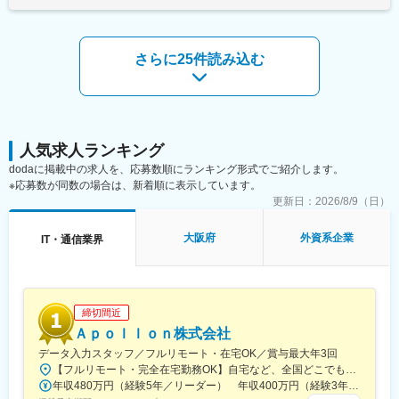
・お客様からの相談、ユニットメンバからの情報収集を通じて新
規案件のデマンドを発掘・獲得し、多くのビジネス課題を解決す
る
さらに25件読み込む
【業務詳細】
・オフショアを活用した運用業務引き継ぎの計画・推進・管理
・サービス管理プロセスの設計とサービス管理ツール
（ServiceNow）導入
・フィリピン・中国など国内外のデリバリセンタとのネットワー
ク構築やセキュリティ設計等の作業環境構築 など担当作業範囲
人気求人ランキング
は多岐に渡ります
dodaに掲載中の求人を、応募数順にランキング形式でご紹介します。
※運用保守などのデリバリーの業務だけでなく、アウトソーシング
※応募数が同数の場合は、新着順に表示しています。
のプロジェクトを立ち上げていくポジションです。
更新日：
2026/8/9（日）
【フォロー制度】
大阪府
外資系企業
IT・通信業界
・社員1人1人にピープルリードがついてキャリア構築をサポート
する制度
・他の社員との比較や年功序列ではなく、去年と比べて自分がど
れだけ成長できたかを評価する仕組み ※評価にあたって年齢や社
歴も関係ありません。
締切間近
Ａｐｏｌｌｏｎ株式会社
【アクセンチュア独自の働き方改革】
データ入力スタッフ／フルリモート・在宅OK／賞与最大年3回
「18時以降の会議原則禁止」「残業ルール厳格化」「短日短時間
【フルリモート・完全在宅勤務OK】自宅など、全国どこでもあなたが働きやすい場所で働けます★転居を伴う転勤なし★全国47都道府県どこからでも応募OK【本社】東京都新宿区山吹町130番地の15 茜ビル2-A＜アクセス＞有楽町線「江戸川橋駅」、東西線「東西線」より徒歩10分※受動喫煙対策：あり
勤務制度の導入」などを実施。社員の多様な働き方を支援し仕事
年収480万円（経験5年／リーダー） 年収400万円（経験3年／メンバー）
とプライベートともに充実させることで、生産性向上等の社員意