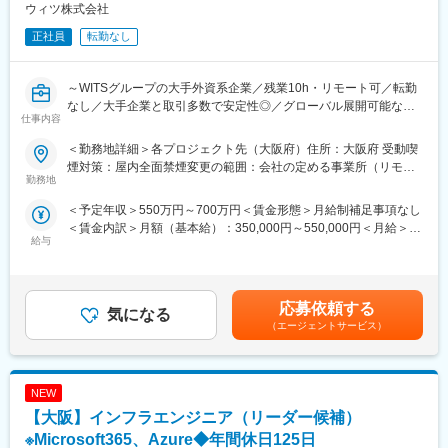
4部に分かれており。これまでのご経験、ご希望のキャリアプラン
ウィツ株式会社
により配属先を決定します。
正社員
転勤なし
■就業環境
・月平均残業11hと、自分の業務時間をカスタマイズしやすく、メ
～WITSグループの大手外資系企業／残業10h・リモート可／転勤
リハリをつけて集中できる環境です。
なし／大手企業と取引多数で安定性◎／グローバル展開可能なシ
・プロジェクトのチームリーダーは面倒見のいい社員が多く、オ
仕事内容
ステムやソリューション開発が強み！～
ンオフを切り替え、働きやすい雰囲気です。
＜勤務地詳細＞各プロジェクト先（大阪府）住所：大阪府 受動喫
■職務概要
■研修・教育制度
煙対策：屋内全面禁煙変更の範囲：会社の定める事業所（リモー
システムエンジニアとして、京都市内の開発現場に常駐していた
勤務地
・1月に個人年間目標を決定します。年2回（7月・12月）の半期
トワーク含む）
だき、詳細設計・基本設計を中心としたシステム開発とメンバー
評価では、自己評価をもとに上長と面談を行い、評価点や改善点
＜予定年収＞550万円～700万円＜賃金形態＞月給制補足事項なし
のマネジメントをお任せします。
などを話し合い、その結果を上位の部署へエスカレーションしま
＜賃金内訳＞月額（基本給）：350,000円～550,000円＜月給＞
す。最終的には会社全体で調整を行い、賞与として反映します。
給与
350,000円～550,000円＜昇給有無＞有＜残業手当＞有＜給与補足
■職務詳細
・前年の評価結果を基準とし、毎年4月に昇給・昇格を決定しま
＞※経験、スキル、年齢を考慮の上、当社規定により優遇賃金はあ
・システム内容：エンドユーザーやプライムSIer 開発現場に常駐
す。昇格は8等級あり、4級がリーダークラス、5級が係長、6級が
くまでも目安の金額であり、選考を通じて上下する可能性があり
し、エンドユーザー（メーカー／インフラ／金融等関西資本の大
課長、7級が部長、8級が本部長です。
ます。月給(月額)は固定手当を含めた表記です。
手企業）向け業務システム開発をお任せします。
応募依頼する
気になる
・開発言語等：Java、C#等によるwebベースのシステム
■当社について
（エージェントサービス）
・担当職務：要件定義、基本・詳細設計、開発、テスト等、上流
・当社は、WITSを親会社に持ち、全世界の社員合わせると10,000
から下流まで一連の開発業務に携わることが可能です。※案件の7
名程度の組織である大手外資系企業です。グローバルに展開可能
割程度が詳細・基本設計で上流工程からの一括請負が全体の3割程
なシステムやソリューションの開発が大きな強みです。
NEW
度です。
・金融業、流通業、製造業、エネルギー業、人材派遣業など各業
・作業現場：大阪市内・千里中央等のアクセス良い場所がほとん
【大阪】インフラエンジニア（リーダー候補）
界での業務ノウハウが豊富な上、グローバル企業である利点を活
どです。プロジェクトも1年～2年程度の長期のものや、継続案件
かし、中国大陸でのオフショア開発に豊富な経験と実績がありま
※Microsoft365、Azure◆年間休日125日