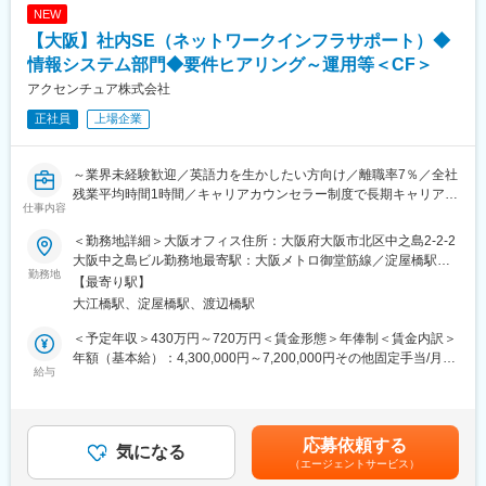
■キャリアパス：
NEW
全社の制度でその他コンサルティング部門やエンジニア部門、管
【大阪】社内SE（ネットワークインフラサポート）◆
理部門への異動も可能です。
情報システム部門◆要件ヒアリング～運用等＜CF＞
■研修・ナレッジ：
アクセンチュア株式会社
ラーニングコースや世界中の知識、経験、ノウハウをデータベー
正社員
上場企業
ス化した当社オリジナルのナレッジ集を活用できます。国内外の
PJT先進事例、各業界のさまざまな最新情報を蓄積しています。
海外の案件でも、サイトから担当者へコンタクトをとってアドバ
～業界未経験歓迎／英語力を生かしたい方向け／離職率7％／全社
イスを受けることなどが可能です。
残業平均時間1時間／キャリアカウンセラー制度で長期キャリア形
仕事内容
成可～
■働き方：
PJT終了時には長期休暇を取得する方も多く、在宅勤務や時短勤
＜勤務地詳細＞大阪オフィス住所：大阪府大阪市北区中之島2-2-2
【配属部門について】
務などの仕組みもあり、産休・育休後には大半の社員が復帰して
大阪中之島ビル勤務地最寄駅：大阪メトロ御堂筋線／淀屋橋駅受
情報システム部は、アクセンチュアグローバル全体に展開されて
勤務地
います。
動喫煙対策：屋内全面禁煙変更の範囲：会社の定める事業所（リ
【最寄り駅】
いるITサポート部門の日本担当チームです。メンバーはグローバ
モートワーク含む）
大江橋駅、淀屋橋駅、渡辺橋駅
ル組織に所属し、アクセンチュアのITストラテジー実現の為に、
変更の範囲：会社の定める業務
各種ITサービス・システム・ハードウェアの展開・導入・サポー
＜予定年収＞430万円～720万円＜賃金形態＞年俸制＜賃金内訳＞
トを行います。
年額（基本給）：4,300,000円～7,200,000円その他固定手当/月：
給与
10,000円～30,000円＜月額＞368,333円～630,000円（12分割）
【業務内容】
＜昇給有無＞有＜残業手当＞有＜給与補足＞※あくまでも理論値で
本ポジションでは、アクセンチュアのネットワークインフラに関
あり実際に支払う金額をお約束するものではございません。※上記
わる業務を運用（オペレーション）からプロジェクトまで一貫し
は時間外勤務手当（20h時間実施した場合）、住宅手当（規定に
応募依頼する
て担当します。
気になる
従い満額支給された場合の金額）、賞与（算定全期間にわたり在
（エージェントサービス）
・アクセンチュア各拠点のオフィスにおけるネットワークインフ
籍していた場合の支給見込金）を含んでいます。※賞与は会社・個