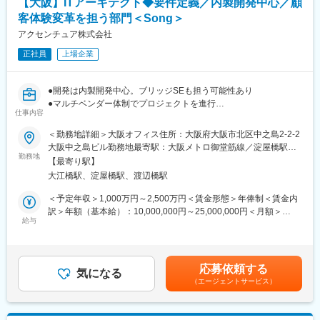
【大阪】ITアーキテクト◆要件定義／内製開発中心／顧
・金融業、流通業、製造業、エネルギー業、人材派遣業など各業
引のインフラ設計および構築を行っていただきます。顧客管理、
界での業務ノウハウが豊富な上、グローバル企業である利点を活
問題解決を主体的に推進することを期待しております。
客体験変革を担う部門＜Song＞
かし、中国大陸でのオフショア開発に豊富な経験と実績がありま
・プロジェクト例としては、「Azure Active Directoryの認証基盤
アクセンチュア株式会社
す。
構築プロジェクト」や「クラウドシステム（Microsoft365）への
正社員
上場企業
移行プロジェクト」などがあります。有名企業のプロジェクトに
変更の範囲：会社の定める業務
挑戦し、キャリアアップしたい方にはマッチした環境です。
●開発は内製開発中心。ブリッジSEも担う可能性あり
■入社後について：
●マルチベンダー体制でプロジェクトを進行
入社後は後輩育成もお任せ予定です。またご経験・希望に応じ
仕事内容
●全世界のコンサルタントによる事例がナレッジ化
て、マネージャー候補としてパートナー企業の管理などもお任せ
し、幅広くご活躍いただくことを期待しております。
＜勤務地詳細＞大阪オフィス住所：大阪府大阪市北区中之島2-2-2
■Song部門について：
大阪中之島ビル勤務地最寄駅：大阪メトロ御堂筋線／淀屋橋駅受
顧客体験価値向上のために、“どうしたら売れるのか”だけでな
勤務地
■企業概要：
動喫煙対策：屋内全面禁煙変更の範囲：会社の定める事業所（リ
【最寄り駅】
く“どうしたら新しい顧客体験を提供できるのか”という点でサービ
・グループ全体で10000名以上のスタッフが中国、米国、欧州、
モートワーク含む）
大江橋駅、淀屋橋駅、渡辺橋駅
ス設計／企画（ブランド戦略、顧客体験設計、マーケティング戦
そして日本のオフィスにおいて働いています。ウィクレソフト
略立案、キャンペーン企画・実行等）から考えるのがSong部門で
は、常に業界をリードする技術革新とソリューションプロセスの
＜予定年収＞1,000万円～2,500万円＜賃金形態＞年俸制＜賃金内
す。
提供により多くの顧客から高い評価を得ています。
訳＞年額（基本給）：10,000,000円～25,000,000円＜月額＞
給与
・同社は2002年に米国マイクロソフト社と上海市の出資による合
833,333円～2,083,333円（12分割）＜昇給有無＞有＜残業手当＞
■業務内容：
弁会社として設立された、Wicresoftの100％出資日本法人であ
有＜給与補足＞◆支給例：基本給＋賞与（年1回）賃金はあくまで
・様々な外部サービスと連携する要件定義
り、日本・米国・欧州・中国で事業を拡大している企業グループ
も目安の金額であり、選考を通じて上下する可能性があります。
・マルチベンダー体制でプロジェクトを進行する際の全体のスケ
の一員です。
月給(月額)は固定手当を含めた表記です。
応募依頼する
ジュール策定や管理業務（プロジェクトマネジャーと連携した開
気になる
・特にマイクロソフト製品活用技術では他社の追随を許さず、上
（エージェントサービス）
発）
海本社と連携して、オフショア開発も活発に行っています。
・開発は内製開発が中心ですが、ブリッジSEも担う可能性あり
変更の範囲：会社の定める業務