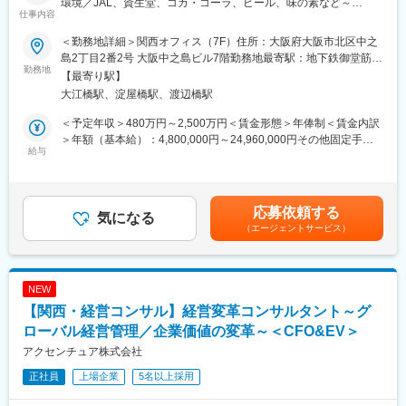
環境／JAL、資生堂、コカ・コーラ、ビール、味の素など～
業員の知を集約したグローバルナレッジを活用できるデータベー
仕事内容
■業務内容：
ス、テンプレート、SAP社と共同のラボ等があります。
製造・流通・小売業界の顧客に対するシステム開発を頂きます。
＜勤務地詳細＞関西オフィス（7F）住所：大阪府大阪市北区中之
(大手顧客からのプライム案件がメイン）顧客はFortune500に入る
変更の範囲：会社の定める業務
島2丁目2番2号 大阪中之島ビル7階勤務地最寄駅：地下鉄御堂筋
業界最大手の企業が中心で、一段深いIT基礎知識や業務知識がを
勤務地
線、京阪本線／淀屋橋駅受動喫煙対策：屋内全面禁煙変更の範
【最寄り駅】
身に付ける事が可能です。製造業は新規導入やアジアを中心とし
囲：会社の定める事業所
大江橋駅、淀屋橋駅、渡辺橋駅
た、海外拠点へのロールアウトのニーズが特に多く、流通・小売
業はビックデータやECなどのソリューションへのニーズが強く、
＜予定年収＞480万円～2,500万円＜賃金形態＞年俸制＜賃金内訳
先進的なソリューションに携わる事が可能です。また、海外出張
＞年額（基本給）：4,800,000円～24,960,000円その他固定手当/
や海外ACとの協業も豊富。当社では経営コンサル～ビジネス・プ
給与
月：10,000円～30,000円＜月額＞410,000円～2,110,000円（12
ロセス～IT～実行支援～アウトソーシング活用によるビジネス変
分割）＜昇給有無＞有＜残業手当＞有賃金はあくまでも目安の金
革を手がけています。近年では顧客と共にリスクを取り、デジタ
額であり、選考を通じて上下する可能性があります。月給(月額)は
ルやアナリティクス、アウトソーシングを組み合わせて顧客と共
固定手当を含めた表記です。
応募依頼する
に事業開発も手がける等の新しいソリューション提供も行ってい
気になる
（エージェントサービス）
ます。
■キャリアパス：
MGRへの昇格や、同部門の中には、経営コンサルタント、業務IT
コンサルタント、エンジニア、アウトソーシング部門等、複数の
NEW
役割があり、異動が可能です。キャリアズマーケットプレイスと
【関西・経営コンサル】経営変革コンサルタント～グ
いう、全世界15,000ポジションへ自由に応募できる制度があり、
職種・国を問わず異動を実現できます。
ローバル経営管理／企業価値の変革～＜CFO&EV＞
■アクセンチュア独自の働き方改革：
アクセンチュア株式会社
近年、有給取得率は84%、女性比率も30.4%へと増加。離職率も
正社員
上場企業
5名以上採用
半減し、残業時間減少等改善が進んでいます。制度面では「18時
以降の会議原則禁止」「残業ルール厳格化」「短日短時間勤務制