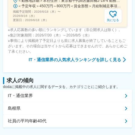
＜勤務地詳細＞本社住所：東京都千代田区飯田橋2-18-4 勤務地最寄駅：中央本線／水道橋駅受動喫煙対策：屋内全面禁煙変更の範囲：会社の定める事業所（リモートワーク含む）
＜予定年収＞450万円～800万円＜賃金形態＞月給制補足事項なし＜賃金内訳＞月額（基本給）：249,000円～475,000円その他固定手当/月：25,000円～45,000円＜月給＞274,000円～520,000円＜昇給有無＞有＜残業手当＞有＜給与補足＞※経験、能力、年齢などを考慮の上、規定により決定賃金はあくまでも目安の金額であり、選考を通じて上下する可能性があります。月給(月額)は固定手当を含めた表記です。
掲載予定期間：
2026/6/18（木）
〜
2026/9/16（水）
気になる
更新日：
2026/6/18（木）
※求人応募数の多い順にランキングしています（非公開求人は除く）。
※集計対象期間：2026/7/30（木）～2026/8/5（水）
※事情により掲載終了予定日よりも前に求人募集が終了していることもご
ざいます。その場合は当サイトから応募はできませんので、あらかじめご
了承ください。
IT・通信業界
の人気求人ランキングを詳しく見る
求人の傾向
dodaに掲載中の求人に関するデータを、カテゴリごとにご紹介します。
IT・通信業界
島根県
社員の平均年齢40代