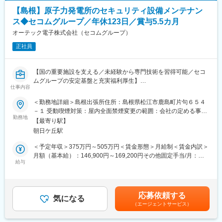
【当社について】
ＪＦＥスチールのユーザー系ＳＩです（外販5割）
【島根】原子力発電所のセキュリティ設備メンテナン
■キャリアパス：
●1983年に親会社（現JFEスチール）の情報システム部門が独立し
ス◆セコムグループ／年休123日／賞与5.5カ月
・開発SE業務で経験を積み、開発リーダ、PMにキャリアアップ
設立！
可能です。
オーテック電子株式会社（セコムグループ）
●HD内2社のみの上場子会社
また、キャリアパス支援のための以下の制度もあります。
●製鉄所業務のノウハウを生かし、大手食品メーカー向けの自社パ
正社員
・定期的な上司との面接をベースにキャリアパスに応じた社内研
ッケージは業界トップシェア／JFEスチールでのノウハウを生か
修受講
したグループ内外へのソリューション提供で安定した経営基盤で
・社員のスキルアップを支援する制度（報奨金支給）や手当有り
す！
【国の重要施設を支える／未経験から専門技術を習得可能／セコ
●※東証スタンダード市場上場、連結売上620億円／従業員約1,860
ムグループの安定基盤と充実福利厚生】
■入社後の研修体制：
仕事内容
名規模の安定性
・成長を支援する資格取得手当あり
■企業概要：
＜勤務地詳細＞島根出張所住所：島根県松江市鹿島町片句６５４
・手厚いOJT
変更の範囲：会社の定める業務
セコムグループの一員として、侵入警戒・監視カメラ・出入管理
－１ 受動喫煙対策：屋内全面禁煙変更の範囲：会社の定める事業
システムを中心に、大規模施設向けセキュリティを設計から製
勤務地
所
■働く環境：
【最寄り駅】
造、施工、保守まで一貫提供しています。原子力発電所や官公庁
＜休日休暇＞
朝日ケ丘駅
施設でも豊富な実績を持つ技術企業です。
・原則連続9日間以上(土日含む)の長期休暇（フリーバカンス制
＜予定年収＞375万円～505万円＜賃金形態＞月給制＜賃金内訳＞
度）
■業務内容：
月額（基本給）：146,900円～169,200円その他固定手当/月：
・自分や家族の記念日のためのアニバーサリー休暇
原子力発電所など重要施設に導入されたセキュリティ設備を安全
給与
63,300円～82,000円＜月給＞210,200円～251,200円＜昇給有無
＜働き方＞
かつ安定稼働させることで、施設運営者が抱える防犯・安全管理
＞有＜残業手当＞有＜給与補足＞※残業を20時間行ったことを想
・フレックスタイム
課題の解決に貢献します。
定した金額となります。■昇給：有(年1回)：成果に紐づいて昇給
・月平均残業21.1時間
するため、一概には言えませんが「平均9万円弱～12万円程度」
・年間休日123日
応募依頼する
■業務詳細：
気になる
年間で上がる方が多いです。■賞与：有(年2回)：前期実績：5.5か
・有給取得率71.5%
（エージェントサービス）
・原子力発電所構内のセキュリティ設備保守点検
月賃金はあくまでも目安の金額であり、選考を通じて上下する可
・育休取得者 女性100％、男性100%
・約1,000設備（監視カメラ、侵入検知センサー等）の定期点検
能性があります。月給(月額)は固定手当を含めた表記です。