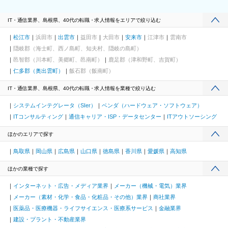
IT・通信業界、島根県、40代の転職・求人情報をエリアで絞り込む
松江市
浜田市
出雲市
益田市
大田市
安来市
江津市
雲南市
隠岐郡（海士町、西ノ島町、知夫村、隠岐の島町）
邑智郡（川本町、美郷町、邑南町）
鹿足郡（津和野町、吉賀町）
仁多郡（奥出雲町）
飯石郡（飯南町）
IT・通信業界、島根県、40代の転職・求人情報を業種で絞り込む
システムインテグレータ（SIer）
ベンダ（ハードウェア・ソフトウェア）
ITコンサルティング
通信キャリア・ISP・データセンター
ITアウトソーシング
ほかのエリアで探す
鳥取県
岡山県
広島県
山口県
徳島県
香川県
愛媛県
高知県
ほかの業種で探す
インターネット・広告・メディア業界
メーカー（機械・電気）業界
メーカー（素材・化学・食品・化粧品・その他）業界
商社業界
医薬品・医療機器・ライフサイエンス・医療系サービス
金融業界
建設・プラント・不動産業界