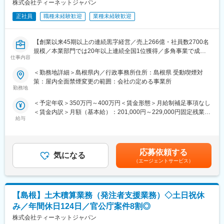
株式会社ティーネットジャパン
・工事検査などへの参加・立ち合い
働く環境、退社時間や休日も公務員に準拠！発注者支援業務は職
正社員
職種未経験歓迎
業種未経験歓迎
場が官公庁の公務員と同じです。
【ポジションの詳細】
◎勤務時間や休日も公務員に準拠！基本的に土日や祝日が休みと
・想定勤務地：中国エリア
なり、働きやすい環境が用意されています！
【創業以来45期以上の連続黒字経営／売上266億・社員数2700名
※お住まいや希望を踏まえ、勤務先を決定します。U・Iターン歓
◎官公庁は「働き方改革」を推進する立場にあるので、残業は少
規模／本業部門では20年以上連続全国1位獲得／多角事業で成長
迎！
ない傾向です！社内・社外業務比率もほぼ50:50と、室内での事務
仕事内容
展開する優良企業】
※勤務地は希望を考慮します。各支社への配属となり、各案件先が
業務が多いのも特徴です！
実際に業務を行なう場所となります。
＜勤務地詳細＞島根県内／行政事務所住所：島根県 受動喫煙対
【職務概要】
・主な取引先：国土交通省、農林水産省、地方自治体、鉄道運輸
変更の範囲：会社の定める業務
策：屋内全面禁煙変更の範囲：会社の定める事業所
当社は国土交通省、農林水産省や地方自治体などと業務委託契約
機構、各種団体、大手ゼネコン
勤務地
を結び、案件の8割以上が官公庁案件です。
・実績事例：瀬戸大橋、四国 国道改築工事、南三陸町護岸工事・
＜予定年収＞350万円～400万円＜賃金形態＞月給制補足事項なし
インフラなど大規模な案件を担当することが多く、公共工事が円
東日本大震災復興、他多数
＜賃金内訳＞月額（基本給）：201,000円～229,000円固定残業手
滑に進むよう積算業務を担当していただきます。
・在籍人数：全国9支社にて約1,000名以上の技術が活躍しており
給与
当/月：31,400円～35,780円（固定残業時間20時間0分/月）超過し
ます！中途入社者、多数活躍中！
た時間外労働の残業手当は追加支給＜月給＞232,400円～264,780
◇発注者支援とは
円（一律手当を含む）＜昇給有無＞有＜残業手当＞有＜給与補足
国や都道府県、政令指定都市など官公庁が発注する公共事業（河
【ワークライフバランスが整う環境】
＞上記予定年収はこれまでのご経験・年齢・スキルなどを考慮の
川・道路工事等）の発注者側の業務をサポートすることです。
◎みなし公務員とも呼ばれるのが発注者支援業務です！
応募依頼する
気になる
上で最終決定いたします。■昇給：年1回（7月）■賞与：年2回（6
発注者が実施する工事の積算や確認・検査などの業務を補助支援
働く環境、退社時間や休日も公務員に準拠！発注者支援業務は職
（エージェントサービス）
月、12月 ）賃金はあくまでも目安の金額であり、選考を通じて上
します。
場が官公庁の公務員と同じです。
下する可能性があります。月給(月額)は固定手当を含めた表記で
◎勤務時間や休日も公務員に準拠！基本的に土日や祝日が休みと
す。
【具体的な業務】
なり、働きやすい環境が用意されています！
【島根】土木積算業務（発注者支援業務）◇土日祝休
・工事内容の確認・打合せ
◎官公庁は「働き方改革」を推進する立場にあるので、残業は少
・現地調査（施工条件の把握）
ない傾向です！社内・社外業務比率もほぼ50:50と、室内での事務
み／年間休日124日／官公庁案件8割◎
・施工計画の検討
業務が多いのも特徴です！
株式会社ティーネットジャパン
・発注図面の作成