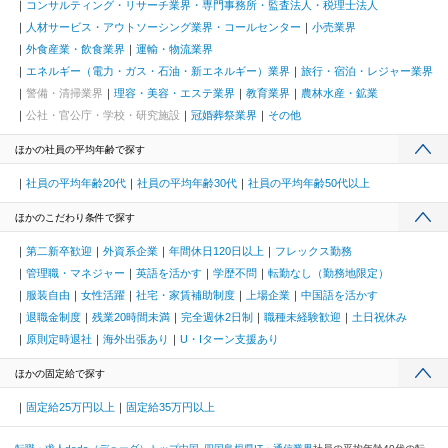
コンサルティング・リサーチ業界・専門事務所・監査法人・税理士法人
人材サービス・アウトソーシング業界・コールセンター
小売業界
外食産業・飲食業界
運輸・物流業界
エネルギー（電力・ガス・石油・新エネルギー）業界
旅行・宿泊・レジャー業界
警備・清掃業界
理容・美容・エステ業界
教育業界
農林水産・鉱業
公社・官公庁・学校・研究施設
冠婚葬祭業界
その他
ほかの社員の平均年齢で探す
社員の平均年齢20代
社員の平均年齢30代
社員の平均年齢50代以上
ほかのこだわり条件で探す
第二新卒歓迎
外資系企業
年間休日120日以上
フレックス勤務
管理職・マネジャー
英語を活かす
学歴不問
転勤なし（勤務地限定）
服装自由
女性活躍
社宅・家賃補助制度
上場企業
中国語を活かす
退職金制度
残業20時間未満
完全週休2日制
職種未経験歓迎
土日祝休み
原則定時退社
海外出張あり
U・Iターン支援あり
ほかの固定給で探す
固定給25万円以上
固定給35万円以上