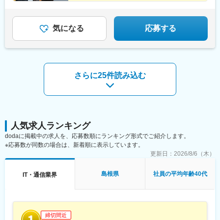
ーション案件多数
「岩本町駅」より徒歩6分・東京メトロ丸ノ内線「淡路町駅」より
◆残業月平均15h程度＆年休125日
徒歩7分・都営新宿線「小川町駅」より徒歩8分＜受動喫煙対策あ
り：オフィス禁煙＞
気になる
応募する
さらに25件読み込む
人気求人ランキング
dodaに掲載中の求人を、応募数順にランキング形式でご紹介します。
※応募数が同数の場合は、新着順に表示しています。
更新日：
2026/8/6（木）
島根県
社員の平均年齢40代
IT・通信業界
締切間近