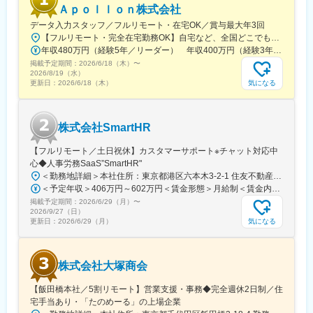
Ａｐｏｌｌｏｎ株式会社
データ入力スタッフ／フルリモート・在宅OK／賞与最大年3回
【フルリモート・完全在宅勤務OK】自宅など、全国どこでもあなたが働きやすい場所で働けます★転居を伴う転勤なし★全国47都道府県どこからでも応募OK【本社】東京都新宿区山吹町130番地の15 茜ビル2-A＜アクセス＞有楽町線「江戸川橋駅」、東西線「東西線」より徒歩10分※受動喫煙対策：あり
年収480万円（経験5年／リーダー） 年収400万円（経験3年／メンバー）
掲載予定期間：
2026/6/18（木）
〜
2026/8/19（水）
気になる
更新日：
2026/6/18（木）
株式会社SmartHR
【フルリモート／土日祝休】カスタマーサポート※チャット対応中
心◆人事労務SaaS”SmartHR"
＜勤務地詳細＞本社住所：東京都港区六本木3-2-1 住友不動産六本木グランドタワー勤務地最寄駅：東京メトロ南北線／六本木一丁目駅受動喫煙対策：屋内全面禁煙変更の範囲：会社の定める事業所（リモートワーク含む）
＜予定年収＞406万円～602万円＜賃金形態＞月給制＜賃金内訳＞月額（基本給）：212,480円～315,200円その他固定手当/月：5,000円固定残業手当/月：77,520円～114,800円（固定残業時間45時間0分/月）超過した時間外労働の残業手当は追加支給＜月給＞295,000円～435,000円（一律手当を含む）＜昇給有無＞有＜残業手当＞有賃金はあくまでも目安の金額であり、選考を通じて上下する可能性があります。月給(月額)は固定手当を含めた表記です。
掲載予定期間：
2026/6/29（月）
〜
2026/9/27（日）
気になる
更新日：
2026/6/29（月）
株式会社大塚商会
【飯田橋本社／5割リモート】営業支援・事務◆完全週休2日制／住
宅手当あり・「たのめーる」の上場企業