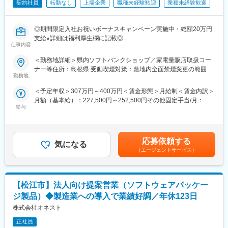
■入社後の流れ／研修
契約社員
転勤なし
上場企業
職種未経験歓迎
業種未経験歓迎
まず入社4日間ほど導入研修を実施いたします。
現場経験豊富な社員が研修講師を務め、基本的なビジネスマナー
◎期間限定入社お祝いボーナスキャンペーン実施中・総額20万円
や商材知識、店頭での立ち振る舞い等、実務に基づいた丁寧な指
支給※詳細は福利厚生欄に記載◎
導のもと、基礎的な内容から学んでいただきます。
仕事内容
■□社会人未経験、フリーター、高卒歓迎／未経験者から活躍でき
その後は店舗配属となり、長年に渡るノウハウ等を凝縮した実践
る充実した研修制度完備／平均残業月10h以内／年間休日123日／
形式のフォローアップ(OJT)研修や先輩社員とのロールプレイン
＜勤務地詳細＞県内ソフトバンクショップ／家電量販店取扱コー
正社員登用制度（年間100名以上の正社員化実績）があり、総合
グ、eラーニング研修等を通して、着実に成長できる環境をご用意
ナー等住所：島根県 受動喫煙対策：敷地内全面禁煙変更の範囲：
職として通信事業以外でも活躍している方多数□■
してます。
勤務地
本文参照
＜予定年収＞307万円～400万円＜賃金形態＞月給制＜賃金内訳＞
■業務内容
■キャリアパス
月額（基本給）：227,500円～252,500円その他固定手当/月：
家電量販店、モール型店舗内のソフトバンク取扱いコーナーに
まず1人前の接客技術を身に着けていただき、徐々に後輩指導やリ
給与
4,000円＜月給＞231,500円～256,500円＜昇給有無＞無＜残業手
て、携帯電話を中心とした商材・各サービスの提案等を担当頂き
ーダー業務もお任せいたします。
当＞有＜給与補足＞※上記は予定年収のため異なる場合がありま
ます。
さらに正社員登用後は店舗マネジメントやエリアマネジメント、
す。■モデル年収販売クルー（契約社員／入社1年目）：年収307
■業務の特徴
ジョブポスティング制度を活用して営業企画やマーケティング、
～400万円販売クルー（販売職正社員）：年収350～800万円スー
店頭で使う販促ツール作成や、店頭キャンペーン企画などに積極
グループ企業でご活躍いただく等、多岐にわたるキャリアアップ
応募依頼する
気になる
パーバイザー（販売職正社員）年収350～690万円エリアマネージ
的に携わって頂きます。また、接客業務だけでなく、店頭で使用
が目指せます。
（エージェントサービス）
ャー（総合職正社員）年収400～1,000万円賃金はあくまでも目安
する販促ツールやPOP作成、キャンペーン企画などセールス向上
の金額であり、選考を通じて上下する可能性があります。月給(月
の為の各種プロモーションをお任せすることもあります。
■正社員登用制度
額)は固定手当を含めた表記です。
■入社後の流れ/キャリアパス
半年に1回（年2回）受験いただくことができ、
【松江市】法人向け提案営業（ソフトウェアパッケー
まず店頭での接客からスタートし、後輩指導やリーダー業務もゆ
全国で年間100名以上の方が正社員化されております。
くゆくお任せ致します。正社員登用後はマネジメントやメンバー
ジ製品）◆製造業への導入で業績好調／年休123日
教育など、クルーを統括するなどのステップアップが可能です。
■目標設定
株式会社オネスト
総合職として本部各部署の様々な部門に就くチャンスもありま
ノルマはなく「販売実績やお客様満足度」に関する目標を設定い
す。
正社員
たします。