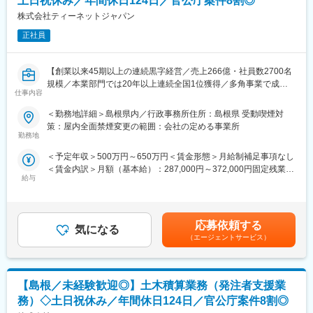
土日祝休み／年間休日124日／官公庁案件8割◎
・工事の施工状況チェック
◎みなし公務員とも呼ばれるのが発注者支援業務です！
株式会社ティーネットジャパン
・工事検査などへの参加・立ち合い
働く環境、退社時間や休日も公務員に準拠！発注者支援業務は職
正社員
場が官公庁の公務員と同じです。
【入社後】
◎勤務時間や休日も公務員に準拠！基本的に土日や祝日が休みと
発注者支援業務の経験がない方でも、施工管理経験を活かしてい
なり、働きやすい環境が用意されています！
【創業以来45期以上の連続黒字経営／売上266億・社員数2700名
ただけます。
◎官公庁は「働き方改革」を推進する立場にあるので、残業は少
規模／本業部門では20年以上連続全国1位獲得／多角事業で成長
発注者支援業務ならではのやり方は、OJTで先輩が丁寧に指導し
ない傾向です！社内・社外業務比率もほぼ50:50と、室内での事務
仕事内容
展開する優良企業】
ますのでご安心ください。
業務が多いのも特徴です！
ワークライフバランス良く働くことが可能な職場です。
＜勤務地詳細＞島根県内／行政事務所住所：島根県 受動喫煙対
【職務概要】
変更の範囲：会社の定める業務
策：屋内全面禁煙変更の範囲：会社の定める事業所
当社は国土交通省、農林水産省や地方自治体などと業務委託契約
【ポジションの詳細】
勤務地
を結び、案件の8割以上が官公庁案件です。
・想定勤務地：中国エリア
＜予定年収＞500万円～650万円＜賃金形態＞月給制補足事項なし
インフラなど大規模な案件を担当することが多く、公共工事が円
※お住まいや希望を踏まえ、勤務先を決定します。U・Iターン歓
＜賃金内訳＞月額（基本給）：287,000円～372,000円固定残業手
滑に進むよう発注者支援業務を担当していただきます。
迎！
給与
当/月：44,840円～58,120円（固定残業時間20時間0分/月）超過し
※勤務地は希望を考慮します。各支社への配属となり、各案件先が
た時間外労働の残業手当は追加支給＜月給＞331,840円～430,120
◇発注者支援とは
実際に業務を行なう場所となります。
円（一律手当を含む）＜昇給有無＞有＜残業手当＞有＜給与補足
国や都道府県、政令指定都市など官公庁が発注する公共事業（河
・主な取引先：国土交通省、農林水産省、地方自治体、鉄道運輸
＞上記予定年収はこれまでのご経験・年齢・スキルなどを考慮の
川・道路工事等）の発注者側の業務をサポートすることです。
機構、各種団体、大手ゼネコン
応募依頼する
気になる
上で最終決定いたします。■昇給：年1回（7月）■賞与：年2回（6
発注者が実施する工事の積算や確認・検査などの業務を補助支援
・実績事例：瀬戸大橋、四国 国道改築工事、南三陸町護岸工事・
（エージェントサービス）
月、12月 ）■モデル年収：540万円／35歳・経験10年…月額35万
します。
東日本大震災復興、他多数
円＋残業手当・一律手当600万円／40歳・経験15年…月額37万円
・在籍人数：全国9支社にて約1,000名以上の技術が活躍しており
＋残業手当・一律手当賃金はあくまでも目安の金額であり、選考
【具体的な業務】
ます！中途入社者、多数活躍中！
を通じて上下する可能性があります。月給(月額)は固定手当を含め
【島根／未経験歓迎◎】土木積算業務（発注者支援業
・公共事業における各種資料作成や工事費用の算出補助
た表記です。
・工事を実行するために必要な資料作成
【ワークライフバランスが整う環境】
務）◇土日祝休み／年間休日124日／官公庁案件8割◎
・工事の施工状況チェック
◎みなし公務員とも呼ばれるのが発注者支援業務です！