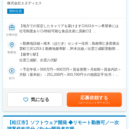
・椎茸生産における種菌の製造、培養、品質管理などの経験者を
株式会社エヌディエス
募集しています
契約社員
・バイオマス発電関連企業の関連会社として持続可能な食品生産
に貢献できます◎
【地方での安定したキャリアを築けます◎/UIJターン希望者には
■奥出雲椎茸（株）について：島根県奥出雲町で椎茸の生産・販売
社宅制度あり◎/持続可能な食品生産に貢献◎】
を行っています。伝統的な原木栽培に加え、菌床栽培による効率
仕事内容
■業務概要：奥出雲椎茸（株）に出向し、椎茸の生産管理業務をお
的な生産体制を構築し、年間を通じて安定した高品質な椎茸の供
任せいたします。菌床の製造から椎茸の栽培・収穫までの各工程
＜勤務地詳細＞榾木（ほだぎ）センター住所：島根県仁多郡奥出
給を実現。菌床栽培は、木の粉と栄養素を混ぜた「菌床」と呼ば
における品質管理、作業効率の改善、現場スタッフの指導を担
雲町三沢1253-1 勤務地最寄駅：JR木次線／出雲三成駅受動喫煙
れる培地に椎茸の菌を植え付け、管理された環境で育てる方法で
当。※ご経験により、お任せするミッションは調整します
勤務地
対策：敷地内全面禁煙変更の範囲：無
す。当社のホダギセンターでは、菌床の製造から椎茸の栽培・収
【最寄り駅】
穫までの一連の工程を工場的な生産システムで行っています。
出雲三成駅、出雲八代駅
■具体的には：菌床製造から椎茸栽培・収穫までの一連の工程管理
を担当していただきます。
＜予定年収＞500万円～600万円＜賃金形態＞月給制＜賃金内訳＞
■魅力：
・菌床（木の粉と栄養素を混ぜた椎茸栽培の基盤）の製造工程に
月額（基本給）：251,200円～303,700円その他固定手当/月：
・食品製造における生産管理スキルを活かせる専門性の高いポジ
おける品質管理と作業効率の改善
給与
15,000円固定残業手当/月：88,800円～106,300円（固定残業時間
ション
・栽培ハウスでの椎茸の生育管理と収穫工程の最適化
45時間0分/月）超過した時間外労働の残業手当は追加支給＜月給
・特殊技術を習得できる貴重な機会があります
・現場作業のマニュアル整備と標準化の推進
＞355,000円～425,000円（一律手当を含む）＜昇給有無＞有＜残
・年収500万円～700万円の待遇で、地方での安定したキャリアを
・現場スタッフへの作業指導と品質管理の徹底
業手当＞有＜給与補足＞■その他固定手当：住宅手当15,000円■賞
築けます
応募依頼する
・生産計画の立案と進捗管理
気になる
与実績：年2回（前年度実績2ヶ月分）■給与査定：年1回賃金はあ
・UIJターン希望者には社宅制度があり、島根県での新生活をサポ
（エージェントサービス）
・品質向上と生産性向上のための改善活動の推進
くまでも目安の金額であり、選考を通じて上下する可能性があり
ート
ます。月給(月額)は固定手当を含めた表記です。
■業務の特徴：椎茸栽培の経験がなくても、製造業での経験があれ
■正社員登用について：正社員登用実績90%超。就労態度（遅刻の
ば問題ありません。むしろ、異業種での経験を活かした新しい視
有無）、成績等を加味し評価を行い、基本的に入社から約一年を
【松江市】ソフトウェア開発 ◆リモート勤務可／一次
点での改善提案を歓迎します。現場スタッフへの指導力や、マニ
目途に双方の合意がある場合のみ、正社員登用させていただきま
請案件約半分／Ruby開発者在籍