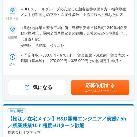
・積算データの入力・チェック
◎みなし公務員とも呼ばれるのが発注者支援業務です！
～JFEスチールグループの安定した顧客基盤や働き方・福利厚生
・成果品（図面・数量表・積算資料）の提出
働く環境、退社時間や休日も公務員に準拠！発注者支援業務は職
／大手顧客向けのプライム案件多数！上流工程へ挑戦したい方へ
場が官公庁の公務員と同じです。
仕事内容
～
【ポジションの詳細】
◎勤務時間や休日も公務員に準拠！基本的に土日や祝日が休みと
・想定勤務地：中国エリア
なり、働きやすい環境が用意されています！
＜勤務地詳細＞安来工場住所：島根県安来市飯島町1240番地2 受
■業務内容：
※お住まいや希望を踏まえ、勤務先を決定します。U・Iターン歓
◎官公庁は「働き方改革」を推進する立場にあるので、残業は少
動喫煙対策：屋内全面禁煙変更の範囲：会社の定める事業所（リ
主に大手製造業向け基幹システムの設計、開発業務を担当してい
迎！
勤務地
ない傾向です！社内・社外業務比率もほぼ50:50と、室内での事務
モートワーク含む）
【最寄り駅】
ただきます。
※勤務地は希望を考慮します。各支社への配属となり、各案件先が
業務が多いのも特徴です！
安来駅、荒島駅、弓ケ浜駅
実際に業務を行なう場所となります。
上記の他に、自社開発による生産管理ソリューションの開発業務
・主な取引先：国土交通省、農林水産省、地方自治体、鉄道運輸
変更の範囲：会社の定める業務
＜予定年収＞530万円～670万円＜賃金形態＞月給制＜賃金内訳＞
や、導入ＳＥ業務もあります。100%プライム案件で、関西圏の製
機構、各種団体、大手ゼネコン
月額（基本給）：270,000円～325,000円その他固定手当/月：
造業が主な顧客となります。
・実績事例：瀬戸大橋、四国 国道改築工事、南三陸町護岸工事・
給与
5,600円＜月給＞275,600円～330,600円＜昇給有無＞有＜残業手
東日本大震災復興、他多数
当＞有＜給与補足＞■昇給：年1回（4月）■賞与：年2回（6月、12
■当ポジションの魅力：
・在籍人数：全国9支社にて約1,000名以上の技術が活躍しており
月）※その他固定手当：給食手当（月額5,600円）※上記は平均的
・お客様は大手が大半となっており、優良な顧客基盤がございま
ます！中途入社者、多数活躍中！
な残業時間20時間を想定したご年収となります。賃金はあくまで
応募依頼する
す。
気になる
も目安の金額であり、選考を通じて上下する可能性があります。
（エージェントサービス）
・プライムでの案件がほとんどとなっており、お客様と直接ビジ
【ワークライフバランスが整う環境】
月給(月額)は固定手当を含めた表記です。
ネスを進める＆伴走することが可能です。
◎みなし公務員とも呼ばれるのが発注者支援業務です！
・製造業の基幹系業務知識を活かせる／身につきます！
働く環境、退社時間や休日も公務員に準拠！発注者支援業務は職
場が官公庁の公務員と同じです。
締切間近
■キャリアパス：
◎勤務時間や休日も公務員に準拠！基本的に土日や祝日が休みと
【松江／在宅メイン】R&D開発エンジニア／実働7.5h
・開発SE業務で経験を積み、開発リーダ、PMにキャリアアップ
なり、働きやすい環境が用意されています！
可能です。
／残業残業10ｈ程度※UIターン歓迎
◎官公庁は「働き方改革」を推進する立場にあるので、残業は少
また、キャリアパス支援のための以下の制度もあります。
ない傾向です！社内・社外業務比率もほぼ50:50と、室内での事務
株式会社オプティマ
・定期的な上司との面接をベースにキャリアパスに応じた社内研
業務が多いのも特徴です！