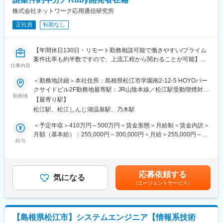
ュアル整備・標準化の経験を持つ方であれば、椎茸栽培の知識は
す。
入社後に習得可能です◎
株式会社ネットワーク応用通信研究所
変更の範囲：当社業務全般
正社員
転勤なし
■奥出雲椎茸（株）について：島根県奥出雲町で椎茸の生産・販売
を行っています。伝統的な原木栽培に加え、菌床栽培による効率
的な生産体制を構築し、年間を通じて安定した高品質な椎茸の供
【年間休日130日・リモート勤務相談可能で働きやすい/プライム
給を実現。菌床栽培は、木の粉と栄養素を混ぜた「菌床」と呼ば
案件比率も約半数ですので、上流工程から関わることが可能】
れる培地に椎茸の菌を植え付け、管理された環境で育てる方法で
仕事内容
■職務概要：
す。当社のホダギセンターでは、菌床の製造から椎茸の栽培・収
Ruby/Railsを利用したWebアプリケーションをメインにソフトウ
＜勤務地詳細＞本社住所：島根県松江市学園南2-12-5 HOYOパー
穫までの一連の工程を工場的な生産システムで行っています。
ェア開発の受託開発や運用保守を行っています。また、Rubyをは
クサイドビル2F勤務地最寄駅：JR山陰本線／松江駅受動喫煙対
じめとするOSS自体の開発やOSSを活用した開発経験を活かし技
勤務地
策：屋内全面禁煙変更の範囲：会社の定める事業所
■魅力：
【最寄り駅】
術的に難易度の高い開発にチャレンジしています。
・食品製造における生産管理スキルを活かせる専門性の高いポジ
松江駅、松江しんじ湖温泉駅、乃木駅
ション
■職務詳細：
＜予定年収＞410万円～500万円＜賃金形態＞月給制＜賃金内訳＞
・菌床栽培という特殊技術を習得できる貴重な機会があります
プログラミング言語Rubyを使ったシステムの開発及び設計を行い
月額（基本給）：255,000円～300,000円＜月給＞255,000円～
・マニュアル整備や現場改善など、自身のアイデアを形にできる
ます。お客様から依頼を受けたものを開発いただきます。
給与
300,000円＜昇給有無＞有＜残業手当＞有＜給与補足＞※給与詳細
環境です
＜実績紹介＞
は技術力、前職及び年齢、経験、スキルを踏まえて決定■昇給：年
・年収500万円～600万円の待遇で、地方での安定したキャリアを
・水関連施設総合管理システム
1回（査定による）■賞与：年2回（約4ヶ月分程度）■モデル年
築けます
・全社システム連携基盤（製品品質と開発スピードの向上・ソフ
収：500万円（40歳）■業務手当7,000円■ランチ手当：1,560円賃
・UIJターン希望者には社宅制度があり、島根県での新生活をサポ
応募依頼する
トウェア開発コストの軽減）
気になる
金はあくまでも目安の金額であり、選考を通じて上下する可能性
ート
（エージェントサービス）
があります。月給(月額)は固定手当を含めた表記です。
■組織構成：
■正社員登用について：正社員登用実績90%超。就労態度（遅刻の
社員数：35名（男性28名、女性7名）※うち開発は30名
有無）、成績等を加味し評価を行い、基本的に入社から約一年を
平均年齢：42.3歳
目途に双方の合意がある場合のみ、正社員登用させていただきま
【島根県松江市】システムエンジニア【情報系技術