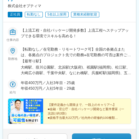
時間は10～20時間程度となっております。繁忙期でも最大月30時
は、JFEホールディングスの『攻めのIT経営銘柄』『DX銘柄』へ
株式会社オプティマ
間程度。マネージャークラスが徹底的に業務管理を行い、メンバ
の8回にわたる選定に寄与。過去3年比30.7%経常利益UPしていま
正社員
転勤なし
5名以上採用
業種未経験歓迎
ーに負荷がかかりにくい環境を作っています。
す。また、ワークライフバランスがあってこそ、仕事に打ち込む
・成長機会：毎月部会を開催して勉強会や交流会を実施している
ことができると考え様々な制度を整えています。
ほか、四半期毎に1on1ミーティングを行い、上長とのコミュニケ
【上流工程・自社パッケージ開発多数】上流工程へステップアッ
ーションも活発に行っています。
変更の範囲：会社の定める業務
プできる環境でスキルを高める！
・充実の評価制度：目標管理制度による賞与、昇給を行い、透明
仕事内容
性と公平性のある評価を実施しています。自己申告制度によりご
希望のプロジェクトへの配属も可能です。
【転勤なし／在宅勤務・リモートワーク可】全国の各拠点また
は、各拠点のプロジェクト先での勤務※在宅勤務の可否は案件ごと
勤務地
■キャリアアップ：
に相談■本社／JR各線「大崎駅」西口より徒歩5分東急池上線「大
【最寄り駅】
将来的にはPMや上流SEとしてのキャリアステップを形成するこ
崎広小路駅」より徒歩3分■千葉支店／JR「千葉駅」より徒歩17分
大崎駅、葭川公園駅、北浜駅(大阪府)、祇園駅(福岡県)、松江駅、
とが可能で、そのための研修も充実しています。キャリア志向の
京成電鉄「京成千葉中央駅」より徒歩10分モノレール「葭川公園
大崎広小路駅、千葉中央駅、なにわ橋駅、呉服町駅(福岡県)、五反
方にもオススメの環境です。
駅」より徒歩7分■大阪支店／Osaka Metro堺筋線・京阪電鉄「北
田駅、県庁前駅(千葉県)、天満橋駅、櫛田神社前駅
浜駅」より徒歩3分Osaka Metro谷町線・京阪電鉄「天満橋駅」よ
年収400万円／入社3年目・25歳
■募集部門から一言：
り徒歩9分■九州支店／JR「博多駅」より徒歩12分市営空港線「祇
年収450万円／入社5年目・29歳
給与
積極的なコミュニケーションが取れる方、メンバーとの協調性を
園駅」より徒歩5分■島根開発センター／JR「松江駅」北口より 一
大事にできる方、お待ちしております。
畑バス「美保関ターミナル行き」乗車、「持田」下車受動喫煙対
策：屋内全面禁煙【転勤なし以外にも、こんなはたらきやすさ・
【要件定義から開発まで、一段上のキャリアへ】
■金融・官公庁・自社パッケージ開発など案件豊富（一
変更の範囲：会社の定める業務
魅力があります！】★年間休日123日、実働7.5時間！リモートワ
次請け約3割）
ーク案件あり＆フレックスタイム制導入！ライフスタイルに合わ
■資格手当最大22万円／社内外の研修約100種類
せた柔軟な働き方を実現★創業50年以上の安定企業！要件定義・
■チームで参画／AI領域など次世代のスキルを習得
■実働7.5h／プライベートも充実！
基本設計など上流工程案件が豊富！金融・官公庁・自社パッケー
ジ開発まで幅広い経験を積める