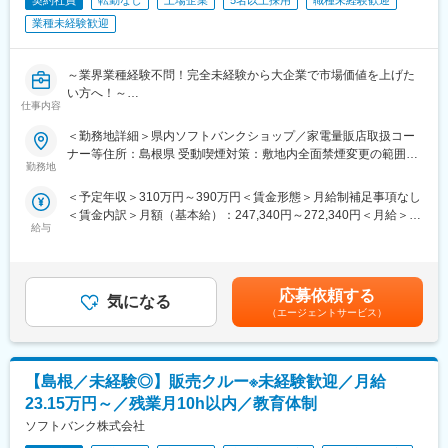
契約社員
転勤なし
上場企業
5名以上採用
職種未経験歓迎
業種未経験歓迎
～業界業種経験不問！完全未経験から大企業で市場価値を上げた
い方へ！～
仕事内容
●社会人未経験・フリーター・高卒等幅広く歓迎！
●研修充実で完全未経験でも安心！入社後や配属後等様々な研修を
＜勤務地詳細＞県内ソフトバンクショップ／家電量販店取扱コー
ご用意
ナー等住所：島根県 受動喫煙対策：敷地内全面禁煙変更の範囲：
●携帯電話（スマートフォン）を中心とした商材・各サービスの提
勤務地
本文参照
案等を幅広くお任せ
＜予定年収＞310万円～390万円＜賃金形態＞月給制補足事項なし
●平均残業10h／年休123日／年間100名以上の正社員化実績有の
＜賃金内訳＞月額（基本給）：247,340円～272,340円＜月給＞
登用制度完備／東証プライム上場
給与
247,340円～272,340円＜昇給有無＞有＜残業手当＞有＜給与補足
＞※上記は予定年収のため異なる場合があります。賃金はあくまで
■業務内容
も目安の金額であり、選考を通じて上下する可能性があります。
家電量販店、モール型店舗内のソフトバンク取扱いコーナーに
月給(月額)は固定手当を含めた表記です。
て、携帯電話を中心とした商材・各サービスの提案等を担当頂き
応募依頼する
気になる
ます。
（エージェントサービス）
■業務詳細
・接客業務
【島根／未経験◎】販売クルー※未経験歓迎／月給
・販促ツール作成（例：POP作成）
・店頭キャンペーン企画
23.15万円～／残業月10h以内／教育体制
・セールス向上に向けた各種プロモーション
ソフトバンク株式会社