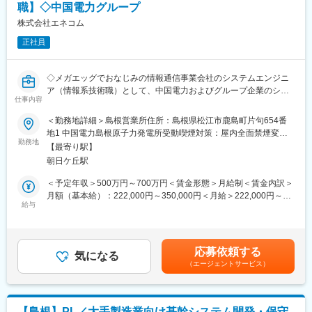
す。
職】◇中国電力グループ
■要素技術：
Ruby・AWS・C・C＋＋・Java Script・Ruby on Rails
株式会社エネコム
変更の範囲：当社業務全般
正社員
■当社の特徴/魅力：
・当社の通称である「NaCl」は、社名の英語表記「Network
Applied Communication Laboratory Ltd.」の頭文字であると同時
◇メガエッグでおなじみの情報通信事業会社のシステムエンジニ
に、生物が生きていくために欠かせない「塩」の化学式NaClでも
ア（情報系技術職）として、中国電力およびグループ企業のシス
あります。同社は「NaCl」を塩の化学式にちなみ、「エヌ・エ
仕事内容
テム開発・基盤構築・保守業務・情報セキュリティに関する業務
ー・シー・エル」と呼んでいます。
を担当頂きます◇
＜勤務地詳細＞島根営業所住所：島根県松江市鹿島町片句654番
・オブジェクト指向スクリプト言語Rubyの開発者「まつもとゆき
■主な業務内容：
地1 中国電力島根原子力発電所受動喫煙対策：屋内全面禁煙変更
ひろ」氏をはじめとし、多くの著名な開発者が在籍しています。
・発電所（中国電力）の設備・保修管理に関するシステムの機能
勤務地
の範囲：本文参照
今後も、開発者にとって魅力的な職場であり続けるよう、努力し
【最寄り駅】
拡充・維持管理
ていきます。
朝日ケ丘駅
・発電所の設備・保修に関するシステムの基盤構築・維持管理
【変更の範囲：会社の定める業務】
＜予定年収＞500万円～700万円＜賃金形態＞月給制＜賃金内訳＞
変更の範囲：会社の定める業務
月額（基本給）：222,000円～350,000円＜月給＞222,000円～
■組織風土・特徴（社員を大切に育てる／成長をバックアップする
給与
350,000円＜昇給有無＞有＜残業手当＞有＜給与補足＞※経験スキ
組織体制）：
ルを考慮し当社規程で算定■昇給 年1回■賞与 年2回（6月・12月）
社員の成長をバックアップすることができるよう、教育制度や資
※昇給・賞与共に昨年度実績■年収例 30歳 年収530万円程度 40歳
格取得支援などが充実しています。一人ひとりが目標に向かい着
年収680万円程度※通勤手当を除く賃金はあくまでも目安の金額で
応募依頼する
実にステップアップ出来るように会社として環境を整えていま
気になる
あり、選考を通じて上下する可能性があります。月給(月額)は固定
（エージェントサービス）
す。また、年齢に関係なく、若いうちから責任ある仕事を任され
手当を含めた表記です。
るので、早くからやりがいを感じることができることも特徴で
す。
■当社について：
【島根】PL／大手製造業向け基幹システム開発・保守