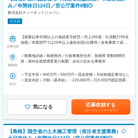
・工事を実行するために必要な資料作成
み／年間休日124日／官公庁案件8割◎
・工事の施工状況チェック
株式会社ティーネットジャパン
・工事検査などへの参加・立ち合い
正社員
【入社後】
発注者支援業務の経験がない方でも、施工管理経験を活かしてい
【創業以来45期以上の連続黒字経営／売上266億・社員数2700名
ただけます。
規模／本業部門では20年以上連続全国1位獲得／多角事業で成長
発注者支援業務ならではのやり方は、OJTで先輩が丁寧に指導し
仕事内容
展開する優良企業】
ますのでご安心ください。
ワークライフバランス良く働くことが可能な職場です。
＜勤務地詳細＞島根県内／行政事務所住所：島根県 受動喫煙対
【職務概要】
策：屋内全面禁煙変更の範囲：会社の定める事業所
当社は国土交通省、農林水産省や地方自治体などと業務委託契約
【ポジションの詳細】
勤務地
を結び、案件の8割以上が官公庁案件です。
・想定勤務地：中国エリア
＜予定年収＞400万円～550万円＜賃金形態＞月給制補足事項なし
インフラなど大規模な案件を担当することが多く、公共工事が円
※お住まいや希望を踏まえ、勤務先を決定します。U・Iターン歓
＜賃金内訳＞月額（基本給）：229,000円～315,000円固定残業手
滑に進むよう発注者支援業務を担当していただきます。
迎！
給与
当/月：35,780円～49,220円（固定残業時間20時間0分/月）超過し
※勤務地は希望を考慮します。各支社への配属となり、各案件先が
た時間外労働の残業手当は追加支給＜月給＞264,780円～364,220
◇発注者支援とは
実際に業務を行なう場所となります。
円（一律手当を含む）＜昇給有無＞有＜残業手当＞有＜給与補足
国や都道府県、政令指定都市など官公庁が発注する公共事業（河
・主な取引先：国土交通省、農林水産省、地方自治体、鉄道運輸
＞上記予定年収はこれまでのご経験・年齢・スキルなどを考慮の
川・道路工事等）の発注者側の業務をサポートすることです。
機構、各種団体、大手ゼネコン
応募依頼する
気になる
上で最終決定いたします。■昇給：年1回（7月）■賞与：年2回（6
発注者が実施する工事の積算や確認・検査などの業務を補助支援
・実績事例：瀬戸大橋、四国 国道改築工事、南三陸町護岸工事・
（エージェントサービス）
月、12月 ）■モデル年収：540万円／35歳・経験10年…月額35万
します。
東日本大震災復興、他多数
円＋残業手当・一律手当賃金はあくまでも目安の金額であり、選
・在籍人数：全国9支社にて約1,000名以上の技術が活躍しており
考を通じて上下する可能性があります。月給(月額)は固定手当を含
【具体的な業務】
ます！中途入社者、多数活躍中！
めた表記です。
【島根】国交省の土木施工管理（発注者支援業務）◇
・公共事業における各種資料作成や工事費用の算出補助
・工事を実行するために必要な資料作成
【ワークライフバランスが整う環境】