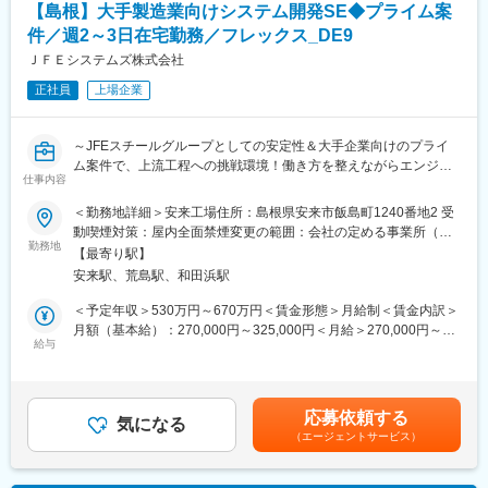
【島根】大手製造業向けシステム開発SE◆プライム案
バランスも大切にできます。
件／週2～3日在宅勤務／フレックス_DE9
・基幹システムの刷新や保守において、要件定義～設計・導入ま
で一貫対応が可能です！
ＪＦＥシステムズ株式会社
正社員
上場企業
■キャリアパス：
・リーダ業務で経験を積み、より大規模なPM業務や組織マネージ
ャへのキャリアアップが可能です。
～JFEスチールグループとしての安定性＆大手企業向けのプライ
また、キャリアパス支援のための以下の制度もあります。
ム案件で、上流工程への挑戦環境！働き方を整えながらエンジニ
・定期的な上司との面接をベースにキャリアパスに応じた社内研
仕事内容
アとしてのスキルを広げられる環境です！～
修受講
＜勤務地詳細＞安来工場住所：島根県安来市飯島町1240番地2 受
・社員のスキルアップを支援する制度（報奨金支給）や手当有り
■業務内容：
動喫煙対策：屋内全面禁煙変更の範囲：会社の定める事業所（リ
関西圏の大手製造業向け基幹システムにおいて、設計／開発業務
勤務地
モートワーク含む）
■働く環境：
【最寄り駅】
をお任せします。
＜休日休暇＞
安来駅、荒島駅、和田浜駅
※100％プライム案件
・原則連続9日間以上(土日含む)の長期休暇（フリーバカンス制
※自社開発による生産管理ソリューションの開発業務もございま
＜予定年収＞530万円～670万円＜賃金形態＞月給制＜賃金内訳＞
度）
す。
月額（基本給）：270,000円～325,000円＜月給＞270,000円～
・自分や家族の記念日のためのアニバーサリー休暇
給与
325,000円＜昇給有無＞有＜残業手当＞有＜給与補足＞※給与詳細
＜働き方＞
■当ポジションの魅力：
は経験・能力・前職給与等を踏まえて決定■昇給：年1回（4月）■
・フレックスタイム
・大規模案件＆プライム案件により、上流工程へのキャリアアッ
賞与：年2回（6月、12月）上記は平均的な残業時間20時間を想定
・月平均残業21.1時間
プをはじめエンジニアとしてのスキルを磨くことが可能です！
した場合の年収です。賃金はあくまでも目安の金額であり、選考
・年間休日123日
応募依頼する
・販売・生産・在庫・原価など幅広い業務領域をカバーする製造
気になる
を通じて上下する可能性があります。月給(月額)は固定手当を含め
・有給取得率71.5%
（エージェントサービス）
業の基幹システムでスキル拡大！
た表記です。
・育休取得者 女性100％、男性100%
・JFEスチールグループとして安定した顧客基盤や働き方が整っ
ています