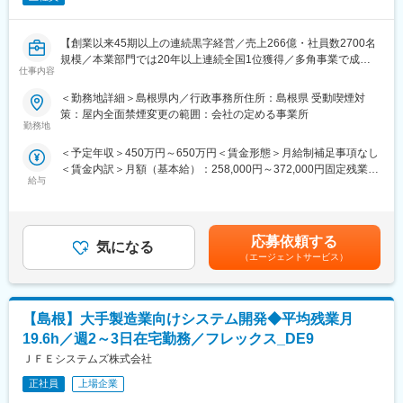
・積算資料の作成
働く環境、退社時間や休日も公務員に準拠！発注者支援業務は職
・積算データの入力・チェック
場が官公庁の公務員と同じです。
【創業以来45期以上の連続黒字経営／売上266億・社員数2700名
・成果品（図面・数量表・積算資料）の提出
◎勤務時間や休日も公務員に準拠！基本的に土日や祝日が休みと
規模／本業部門では20年以上連続全国1位獲得／多角事業で成長
なり、働きやすい環境が用意されています！
仕事内容
展開する優良企業】
【入社後】
◎官公庁は「働き方改革」を推進する立場にあるので、残業は少
発注者支援業務の経験がない方でも、積算経験を活かしていただ
ない傾向です！社内・社外業務比率もほぼ50:50と、室内での事務
＜勤務地詳細＞島根県内／行政事務所住所：島根県 受動喫煙対
【職務概要】
けます。
業務が多いのも特徴です！
策：屋内全面禁煙変更の範囲：会社の定める事業所
当社は国土交通省、農林水産省や地方自治体などと業務委託契約
発注者支援業務ならではのやり方は、OJTで先輩が丁寧に指導し
勤務地
を結び、案件の8割以上が官公庁案件です。
ますのでご安心ください。
変更の範囲：会社の定める業務
＜予定年収＞450万円～650万円＜賃金形態＞月給制補足事項なし
インフラなど大規模な案件を担当することが多く、公共工事が円
ワークライフバランス良く働くことが可能な職場です。
＜賃金内訳＞月額（基本給）：258,000円～372,000円固定残業手
滑に進むよう積算業務を担当していただきます。
給与
当/月：40,320円～58,120円（固定残業時間20時間0分/月）超過し
【ポジションの詳細】
た時間外労働の残業手当は追加支給＜月給＞298,320円～430,120
◇発注者支援とは
・想定勤務地：中国エリア
円（一律手当を含む）＜昇給有無＞有＜残業手当＞有＜給与補足
国や都道府県、政令指定都市など官公庁が発注する公共事業（河
※お住まいや希望を踏まえ、勤務先を決定します。U・Iターン歓
＞上記予定年収はこれまでのご経験・年齢・スキルなどを考慮の
川・道路工事等）の発注者側の業務をサポートすることです。
迎！
応募依頼する
気になる
上で最終決定いたします。■昇給：年1回（7月）■賞与：年2回（6
発注者が実施する工事の積算や確認・検査などの業務を補助支援
※勤務地は希望を考慮します。各支社への配属となり、各案件先が
（エージェントサービス）
月、12月 ）■モデル年収：540万円／35歳・経験10年…月額35万
します。
実際に業務を行なう場所となります。
円＋残業手当・一律手当600万円／40歳・経験15年…月額37万円
・主な取引先：国土交通省、農林水産省、地方自治体、鉄道運輸
＋残業手当・一律手当賃金はあくまでも目安の金額であり、選考
【具体的な業務】
機構、各種団体、大手ゼネコン
を通じて上下する可能性があります。月給(月額)は固定手当を含め
【島根】大手製造業向けシステム開発◆平均残業月
・工事内容の確認・打合せ
・実績事例：瀬戸大橋、四国 国道改築工事、南三陸町護岸工事・
た表記です。
・現地調査（施工条件の把握）
東日本大震災復興、他多数
19.6h／週2～3日在宅勤務／フレックス_DE9
・施工計画の検討
・在籍人数：全国9支社にて約1,000名以上の技術が活躍しており
ＪＦＥシステムズ株式会社
・発注図面の作成
ます！中途入社者、多数活躍中！
・工事数量の算出
正社員
上場企業
・積算資料の作成
【ワークライフバランスが整う環境】