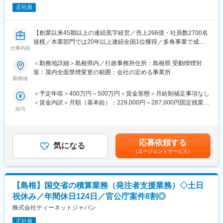
・工事数量の算出
正社員
変更の範囲：会社の定める業務
・積算資料の作成
・積算データの入力・チェック
【創業以来45期以上の連続黒字経営／売上266億・社員数2700名
・成果品（図面・数量表・積算資料）の提出
規模／本業部門では20年以上連続全国1位獲得／多角事業で成長
仕事内容
展開する優良企業】
【入社後】
まずは発注者支援ならではの積算業務の知識をつけていただきま
＜勤務地詳細＞島根県内／行政事務所住所：島根県 受動喫煙対
【職務概要】
す。未経験の方でも、OJTで丁寧に指導していきますのでご安心
策：屋内全面禁煙変更の範囲：会社の定める事業所
当社は国土交通省、農林水産省や地方自治体などと業務委託契約
ください。実務をしながら資格取得も目指していただきます。
勤務地
を結び、案件の8割以上が官公庁案件です。
＜予定年収＞400万円～500万円＜賃金形態＞月給制補足事項なし
インフラなど大規模な案件を担当することが多く、公共工事が円
【ポジションの詳細】
＜賃金内訳＞月額（基本給）：229,000円～287,000円固定残業手
滑に進むよう積算業務を担当していただきます。
・想定勤務地：中国エリア
給与
当/月：35,780円～44,840円（固定残業時間20時間0分/月）超過し
※お住まいや希望を踏まえ、勤務先を決定します。U・Iターン歓
た時間外労働の残業手当は追加支給＜月給＞264,780円～331,840
◇発注者支援とは
迎！
円（一律手当を含む）＜昇給有無＞有＜残業手当＞有＜給与補足
国や都道府県、政令指定都市など官公庁が発注する公共事業（河
※勤務地は希望を考慮します。各支社への配属となり、各案件先が
＞上記予定年収はこれまでのご経験・年齢・スキルなどを考慮の
川・道路工事等）の発注者側の業務をサポートすることです。
実際に業務を行なう場所となります。
応募依頼する
気になる
上で最終決定いたします。■昇給：年1回（7月）■賞与：年2回（6
発注者が実施する工事の積算や確認・検査などの業務を補助支援
・主な取引先：国土交通省、農林水産省、地方自治体、鉄道運輸
（エージェントサービス）
月、12月 ）賃金はあくまでも目安の金額であり、選考を通じて上
します。
機構、各種団体、大手ゼネコン
下する可能性があります。月給(月額)は固定手当を含めた表記で
・実績事例：瀬戸大橋、四国 国道改築工事、南三陸町護岸工事・
す。
【具体的な業務】
東日本大震災復興、他多数
【島根】国交省の積算業務（発注者支援業務）◇土日
・工事内容の確認・打合せ
・在籍人数：全国9支社にて約1,000名以上の技術が活躍しており
・現地調査（施工条件の把握）
ます！中途入社者、多数活躍中！
祝休み／年間休日124日／官公庁案件8割◎
・施工計画の検討
株式会社ティーネットジャパン
・発注図面の作成
【ワークライフバランスが整う環境】
・工事数量の算出
正社員
◎みなし公務員とも呼ばれるのが発注者支援業務です！