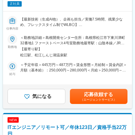
正社員
修受講
・社員のスキルアップを支援する制度（報奨金支給）や手当有り
変更の範囲：会社の定める業務
【最新技術（生成AI他）、企画も担当／実働7.5時間、残業少な
■働く環境：
め、フレックスタイム制でWLB◎】
6年連続で健康経営優良法人に認定されています！
仕事内容
＜休日休暇＞
■採用背景：～事業拡大に伴う組織体制強化による採用～
・原則連続9日間以上(土日含む)の長期休暇（フリーバカンス制
＜勤務地詳細＞島根開発センター住所：島根県松江市下東川津町
当社は現在、第2の創業期として人事制度や組織体制の見直しを行
度）
32番地1 ファーストベース4号室勤務地最寄駅：山陰本線／JR松
っており、さらなる成長を目指して新たな仲間を募集していま
勤務地
・自分や家族の記念日のためのアニバーサリー休暇
江駅受動喫煙対策：屋内全面禁煙変更の範囲：会社の定める事業
【最寄り駅】
す。公共系、産業用システムなど多岐にわたるプロジェクトが増
＜働き方＞
所（リモートワーク含む）
松江駅、松江しんじ湖温泉駅
加しており、これに対応するための増員募集です。
・フレックスタイム
・出社は月50%以下程度（週2～3日在宅）
＜予定年収＞445万円～487万円＜賃金形態＞月給制＜賃金内訳＞
■業務内容：
・月平均残業19.6時間
月額（基本給）：250,000円～280,000円＜月給＞250,000円～
R&D機能・分散開発拠点としての機能を持つ島根開発センターで
給与
・年間休日123日
280,000円＜昇給有無＞有＜残業手当＞有＜給与補足＞※想定年収
の研究開発型の業務を担当して頂きます。
・有給取得率71.5%
は選考を通じて上下する可能性があります。また想定残業時間20
・育休取得者 女性100％、男性89.7%
時間分を含んでの金額となります。※賞与：年2回（6月、12月）
■具体的な職務内容：
業績及び評価に基づき支給。年度の業績に応じて追加支給実績有
応募依頼する
お客様様の案件対応だけではなく、新しい事業企画の提案や最新
気になる
■入社後の研修体制：
（3月）賃金はあくまでも目安の金額であり、選考を通じて上下す
（エージェントサービス）
技術（生成AI他）の研究、社内共有などを行って頂きます。
・成長を支援する資格取得手当あり
る可能性があります。月給(月額)は固定手当を含めた表記です。
担当いただく業務は、これまで培ってきたスキル・ご経験、さら
・手厚いOJT
には志向性や希望するキャリアを加味したうえで、最適なプロジ
ェクトをお任せします。
■会社について：
NEW
当社は、1983年に旧川崎製鉄（現 JFEスチール株式会社）のシス
ITエンジニア／リモート可／年休123日／資格手当22万
■仕事の魅力：
テム部門から分離して設立され、現在まで、業務・お客様・売
・働きやすい環境: 案件により多少の変動はありますが、平均残業
円
上・社員数・拠点数をそれぞれ拡大・増加してきました。近年で