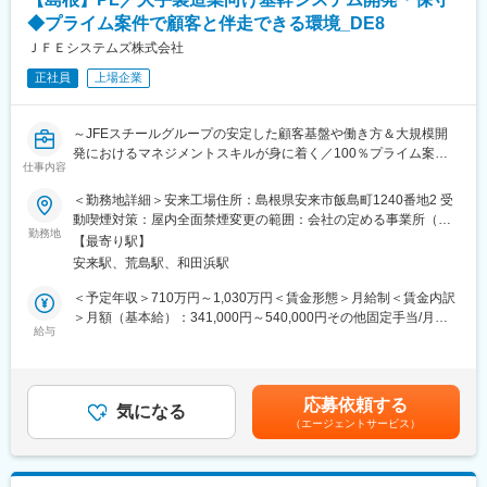
「通信」と「情報」の2つの事業を柱に、トータルソリューション
◆プライム案件で顧客と伴走できる環境_DE8
を提供する中国電力グループの会社です。確かな情報通信技術を
通じて中国地域の社会基盤を支えると共に、人々の生活やビジネ
ＪＦＥシステムズ株式会社
スを豊かにするコミュニケーションづくりに貢献しています。情
正社員
上場企業
報事業では、主に中国電力および中国電力グループ会社向けのシ
ステム開発から運用保守まで一貫して手がけており、中国電力グ
ループ内の情報処理システム化・高度化の中心的役割として、電
～JFEスチールグループの安定した顧客基盤や働き方＆大規模開
気事業という公益事業を支えています。
発におけるマネジメントスキルが身に着く／100％プライム案件
通信関係の事業では、光インターネット接続サービス「メガ・エ
仕事内容
で上流から一貫して対応可能～
ッグ」を始め、法人向け通信回線サービスや通信事業者向け光回
＜勤務地詳細＞安来工場住所：島根県安来市飯島町1240番地2 受
線提供等、中国地方で幅広く通信サービスや通信インフラ提供を
■業務内容：
動喫煙対策：屋内全面禁煙変更の範囲：会社の定める事業所（リ
行っています。
関西圏の大手製造業のお客様に対して、下記業務をご担当いただ
勤務地
モートワーク含む）
【最寄り駅】
きます。
変更の範囲：本文参照
安来駅、荒島駅、和田浜駅
・基幹システム開発プロジェクトのリーダ業務
・基幹システムの保守業務におけるリーダ業務
＜予定年収＞710万円～1,030万円＜賃金形態＞月給制＜賃金内訳
※他に、自社開発による生産管理ソリューションの開発業務や、導
＞月額（基本給）：341,000円～540,000円その他固定手当/月：
入ＰＭ・ＳＥ業務もあります。
給与
5,600円＜月給＞346,600円～545,600円＜昇給有無＞有＜残業手
※100%プライム案件です
当＞有＜給与補足＞■昇給：年1回（4月）■賞与：年2回（6月、12
月）■その他固定手当：給食手当（月額5,600円）賃金はあくまで
■当ポジションの魅力：
も目安の金額であり、選考を通じて上下する可能性があります。
応募依頼する
・大規模な案件におけるチームマネジメント経験ができる環境で
気になる
月給(月額)は固定手当を含めた表記です。
（エージェントサービス）
す。
・販売・生産・在庫・原価など幅広い業務領域をカバーする製造
業の基幹系業務知識向上
・出社は月50%以下程度（週2～3日在宅）であり、ワークライフ