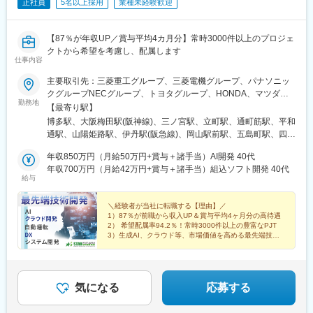
正社員
5名以上採用
業種未経験歓迎
【87％が年収UP／賞与平均4カ月分】常時3000件以上のプロジェ
クトから希望を考慮し、配属します
仕事内容
主要取引先：三菱重工グループ、三菱電機グループ、パナソニッ
クグループNECグループ、トヨタグループ、HONDA、マツダグ
勤務地
ループ、NTTグループ、エネコム、 等★プロジェクト先 ※一部
【最寄り駅】
抜粋◆関西大阪：大阪市（梅田、京橋、本町、中之島等）、門
博多駅、大阪梅田駅(阪神線)、三ノ宮駅、立町駅、通町筋駅、平和
真、守口、池田、堺、池田、豊中、高槻、吹田 等兵庫：神戸市
通駅、山陽姫路駅、伊丹駅(阪急線)、岡山駅前駅、五島町駅、四条
（和田岬、東灘、西神等）、明石、姫路、加古川、高砂、伊丹、
駅(京都市営)、福山駅、草津駅(滋賀県)、祇園駅(福岡県)、紙屋町
尼崎、三田、宝塚 等 京都：京都（西大路、西院、四条）、長
年収850万円（月給50万円+賞与＋諸手当）AI開発 40代
東駅、熊本城・市役所前駅、小倉駅(福岡県)、姫路駅、伊丹駅(福
岡京、向日、亀岡、けいはんな 等滋賀：草津、大津、栗東、守
年収700万円（月給42万円+賞与＋諸手当）組込ソフト開発 40代
知山線)、岡山駅、大波止駅、烏丸駅、櫛田神社前駅、県庁前駅(広
給与
山 等奈良／和歌山◆中四国広島：広島市（大手町、八丁堀
島県)、花畑町駅、旦過駅、西川緑道公園駅、出島駅、烏丸御池駅
等）、府中町、東広島、福山、呉、三原 等岡山：岡山市、倉
敷、玉野、 笠岡、 井原、 浅口 等山口：山口市、岩国、下松、
＼経験者が当社に転職する【理由】／
1）87％が前職から収入UP＆賞与平均4ヶ月分の高待遇
徳山 等香川／愛媛／鳥取／島根／徳島◆九州福岡：福岡市（博
2） 希望配属率94.2％！常時3000件以上の豊富なPJT
多、天神、ももち、渡辺通等）、北九州（小倉、八幡、黒崎
3）生成AI、クラウド等、市場価値を高める最先端技術
等）、宮若、宗像 等長崎：長崎、諫早、佐世保 等熊本／鹿児
4）年休125日・完全週休2日・残業少なめ
島／宮崎／佐賀／大分※マイカー通勤可※U・Iターン歓迎※受動喫
煙対策あり：喫煙所あり（屋外）
気になる
応募する