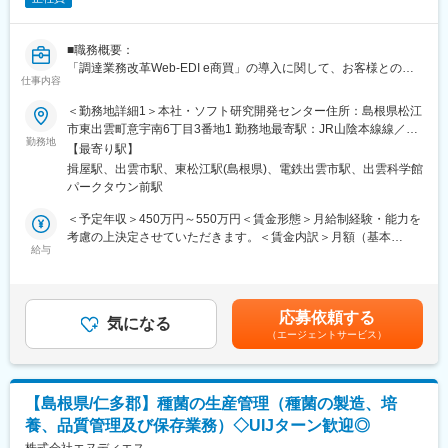
変更の範囲：会社の定める業務
■職務概要：
「調達業務改革Web-EDI e商買」の導入に関して、お客様との要
仕事内容
件定義、製品設計・システムサービスの設計開発などの上流工程
から導入までを担当します。
＜勤務地詳細1＞本社・ソフト研究開発センター住所：島根県松江
市東出雲町意宇南6丁目3番地1 勤務地最寄駅：JR山陰本線線／揖
■職務詳細：
勤務地
屋駅受動喫煙対策：屋内全面禁煙＜勤務地詳細2＞出雲開発センタ
【最寄り駅】
自社製品（サービス／ソフトウェア）の設計開発
ー住所：島根県出雲市今市町115-１ NTT西日本出雲ビル 2階勤務
揖屋駅、出雲市駅、東松江駅(島根県)、電鉄出雲市駅、出雲科学館
・開発計画に基づいて自社製品の設計書を作成する
地最寄駅：JR山陰本線／出雲市駅受動喫煙対策：屋内全面禁煙変
パークタウン前駅
・導入計画に基づいて自社製品をお客様に導入する
更の範囲：会社の定める事業所
導入後のお客様サポートなどは別の部署が担当をしております。
＜予定年収＞450万円～550万円＜賃金形態＞月給制経験・能力を
お客様の希望に合わせてカスタマイズを行うケースもございま
考慮の上決定させていただきます。＜賃金内訳＞月額（基本
す。
給与
給）：250,000円～350,000円＜月給＞250,000円～350,000円＜
昇給有無＞有＜残業手当＞有＜給与補足＞予定年収はあくまで目
■当社の特徴/魅力：
安です。経験・能力を考慮の上決定させていただきます。基本給
・島根県に本社を置くパッケージソフトウェアメーカーです。製
の他、資格手当、役職手当、技術手当、営業手当、勤務地手当、
応募依頼する
造業を中心とした開発に強みを持ち、調達・生産管理などの分野
気になる
通勤手当等などが支給されます。■賞与：年2回賃金はあくまでも
（エージェントサービス）
が得意分野です。
目安の金額であり、選考を通じて上下する可能性があります。月
・生産現場のノウハウをもとに開発されたのが、自社パッケージ
給(月額)は固定手当を含めた表記です。
ソフト「調達業務改革Web-EDI e商買」で、国内外の333事業所、
サプライヤー70,000社の導入実績を誇ります。
【島根県/仁多郡】種菌の生産管理（種菌の製造、培
・中国地域ニュービジネス大賞、日本IT経営大賞などの受賞歴が
養、品質管理及び保存業務）◇UIJターン歓迎◎
あります。