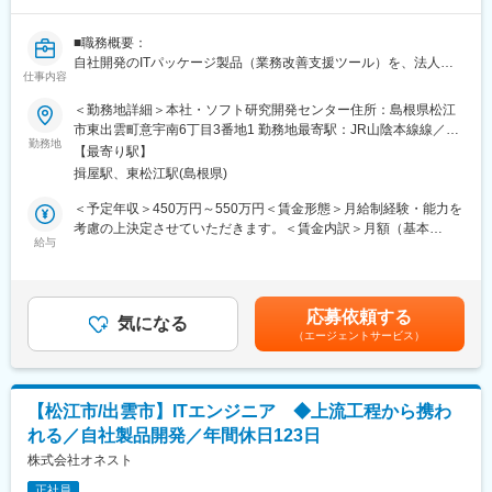
■正社員登用制度について
販売目標は、チームとしての目標値が各クルーに分配される仕組
年2回正社員登用試験あり、実際に契約社員から正社員になった社
みのため、チームで協力し合い達成していく文化がございます。
■職務概要：
員も多数います。自身の成長とその成果をしっかりと評価しま
その他、定性観点でも詳細に目標設定を行うため、ご自身が日々
自社開発のITパッケージ製品（業務改善支援ツール）を、法人顧
す。
業務で意識することを明確に定め、やりがいや達成感をもって働
仕事内容
客へ直販にて提案・販売する営業職です。新規開拓から既存顧客
■教育体制
ける環境です。
への深耕営業まで幅広く担当していただきます。
未経験の方にも手厚くフォローし、早期に一人前となるフォロー
＜勤務地詳細＞本社・ソフト研究開発センター住所：島根県松江
を致します。入社時の研修を筆頭に各種研修制度を充実させ、社
■希望休取得
市東出雲町意宇南6丁目3番地1 勤務地最寄駅：JR山陰本線線／揖
■職務詳細：
内情報共有にも強みを持っています。ご経験が無い方でもソフト
勤務地
シフト制のため、毎月シフト提出時に希望をご提示していただけ
屋駅受動喫煙対策：屋内全面禁煙変更の範囲：会社の定める事業
【最寄り駅】
具体的には以下の業務をご担当いただきます。
バンクの一員として丁寧にサポートします。
れば、比較的通りやすい環境です。（土日祝出社必須）
所
揖屋駅、東松江駅(島根県)
・見込み顧客への新規架電、訪問
●基礎研修
・クライアントの業務課題のヒアリングと分析
クルーに欠かせないビジネスマナーや接客スキルを学んで頂きま
変更の範囲：会社の定める業務
＜予定年収＞450万円～550万円＜賃金形態＞月給制経験・能力を
・調達業務改革 Web-EDI e商買による業務改善提案の立案・実
す。現場経験豊富な社員が研修講師を務め、実務に基づいた丁寧
考慮の上決定させていただきます。＜賃金内訳＞月額（基本
行
な指導をします。
給与
給）：250,000円～350,000円＜月給＞250,000円～350,000円＜
・見積・契約・導入フォロー
●OJT研修
昇給有無＞有＜残業手当＞有＜給与補足＞予定年収はあくまで目
・社内開発・サポートチームとの連携
売り場の先輩と徐々に仕事を覚えていただきます。多くの先輩が
安です。経験・能力を考慮の上決定させていただきます。基本給
・セミナーや展示会等での製品紹介・顧客対応
未経験スタートなので、実践で使えるスキルを指導致します。
の他、資格手当、役職手当、技術手当、営業手当、勤務地手当、
応募依頼する
■希望休の取得しやすさ
気になる
通勤手当等などが支給されます。■賞与：年2回 賃金はあくまで
（エージェントサービス）
■Web-EDIシステムについて：
シフト制のため、毎月シフト提出時に希望をご提示していただけ
も目安の金額であり、選考を通じて上下する可能性があります。
・自社ソフトウェア製品のWeb-EDIシステム「調達業務改革Web-
れば比較的通りやすいです。
月給(月額)は固定手当を含めた表記です。
EDI e商買」は調達業務に必要な見積もりや受発注、出入庫、決済
■キャリアアップ事例
に関わる情報をインターネットを通じて、調達業務の効率改善や
営業としてキャリアを磨く方、社内でも飲食店勤務や教員、工場
【松江市/出雲市】ITエンジニア ◆上流工程から携わ
コスト削減を実現するシステムです。
勤務など未経験スタートからマネジャーや営業企画、マーケティ
れる／自社製品開発／年間休日123日
・発売以来、改良を重ねており、現在では国内外の333事業所、
ングなど多岐にわたるキャリアアップ例がございます。
70,000のサプライヤーに活用されています。
株式会社オネスト
変更の範囲：会社の定める業務
正社員