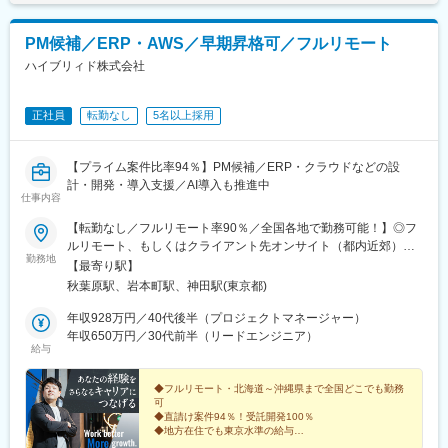
PM候補／ERP・AWS／早期昇格可／フルリモート
ハイブリィド株式会社
正社員
転勤なし
5名以上採用
【プライム案件比率94％】PM候補／ERP・クラウドなどの設
計・開発・導入支援／AI導入も推進中
仕事内容
【転勤なし／フルリモート率90％／全国各地で勤務可能！】◎フ
ルリモート、もしくはクライアント先オンサイト（都内近郊）に
勤務地
て対応しています。◎現在社員のほとんどがフルリモート勤務メ
【最寄り駅】
イン！全国からの応募が可能です！場所や時間に縛られず、新し
秋葉原駅、岩本町駅、神田駅(東京都)
い技術への学習意欲が高く、課題解決に向けて切磋琢磨できる仲
間と一緒に働けます。＜全国どこからでも業務が可能！＞フルリ
年収928万円／40代後半（プロジェクトマネージャー）
モート対応が可能なプロジェクトが多く、北海道から沖縄まで、
年収650万円／30代前半（リードエンジニア）
給与
実際に、宮城・長崎在住のメンバーや時短で働き、仕事と育児・
介護を両立している社員もいます。一人ひとりの働き方・家庭の
状況などに合わせて、柔軟に、かつ自由に活躍いただけるよう支
◆フルリモート・北海道～沖縄県まで全国どこでも勤務
可
援します。＜本社＞東京都千代田区神田須田町2-19-23 Daiwa秋
◆直請け案件94％！受託開発100％
葉原ビル7階― アクセス ―・JR線「秋葉原駅」電気街口／中央改
◆地方在住でも東京水準の給与
札口より徒歩5分・JR線「神田駅」北口より徒歩8分・都営新宿線
◆NetSuite・DynamicsなどのERP導入、AWSマイグレ