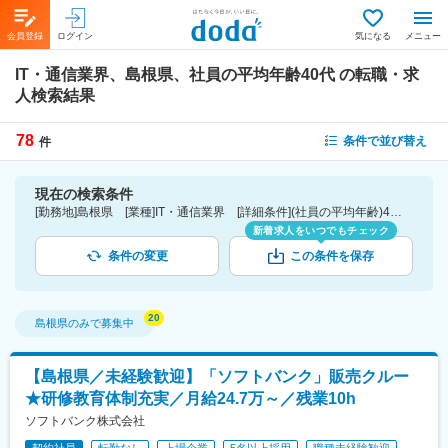
会員登録
ログイン
気になる
メニュー
IT・通信業界、島根県、社員の平均年齢40代
の転職・求
人検索結果
78
条件で並び替え
件
現在の検索条件
[勤務地]島根県 [業種]IT・通信業界 [詳細条件](社員の平均年齢)40代
新着求人をいつでもチェック
条件の変更
この条件を保存
島根県
のみで募集中
【島根県／未経験歓迎】「ソフトバンク」販売クルー
★研修教育体制充実／月給24.7万～／残業10h
ソフトバンク株式会社