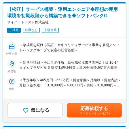
・制御盤内の電圧測定、監視カメラ点検、部品交換対応
■会社について：
・機器納入時の現場代理人、現場監督業務
当社は、1983年に旧川崎製鉄（現 JFEスチール株式会社）のシス
【松江】サービス構築・運用エンジニア◆理想の運用
・作業指示書、報告書、工程管理表作成（Excel・Word使用）
テム部門から分離して設立され、現在まで、業務・お客様・売
環境を初期段階から構築できる◆ソフトバンクG
・顧客要望のヒアリング、新システム提案
上・社員数・拠点数をそれぞれ拡大・増加してきました。近年で
サイバートラスト株式会社
は、JFEホールディングスの『攻めのIT経営銘柄』『DX銘柄』へ
■業務の特徴：
の8回にわたる選定に寄与。過去3年比30.7%経常利益UPしていま
正社員
転勤なし
上場企業
日常生活では触れる機会の少ない原子力発電所や官公庁施設のセ
す。また、ワークライフバランスがあってこそ、仕事に打ち込む
キュリティに携われる仕事です。設備保守だけでなく、提案や現
ことができると考え様々な制度を整えています。
場管理にも挑戦できるため、技術職として幅広い経験と専門性を
～急成長を続ける認証・セキュリティサービス事業を展開／ソフ
身につけられます。
変更の範囲：会社の定める業務
トバンクグループで安定の経営基盤～
仕事内容
■魅力：
【業務概要】
＜勤務地詳細＞松江ラボ住所：島根県松江市学園南2 丁目 10-14
・未経験歓迎。資格取得費用や研修費用は会社負担となり、段階
2025年に立ち上げたばかりの新運用拠点を舞台に、当社データセ
タイムプラザビル 6 階 受動喫煙対策：屋内全面禁煙変更の範囲：
的に専門技術を習得できます。
ンターおよびクラウド環境のインフラ基盤を支えるエンジニアを
勤務地
会社の定める事業所（リモートワーク含む）
・セコムグループの安定基盤のもと、賞与実績5.5カ月、年休123
募集します。
日、各種福利厚生が充実しています。
＜予定年収＞465万円～652万円＜賃金形態＞月給制＜賃金内訳＞
単なるオペレーションに留まらず、サーバ・ハードウェアの構築
・社会インフラを支える重要施設の安全に貢献でき、将来的には
月額（基本給）：310,000円～430,000円＜月給＞310,000円～
からシステムテスト、安定稼働に向けた継続的な運用改善まで、
設計・開発・マネジメントなど多彩なキャリア形成が可能です。
給与
430,000円＜昇給有無＞有＜残業手当＞有＜給与補足＞給与改
インフラエンジニアとしての幅広い工程に携わっていただきま
定：年1回（4月）賞与：年2回(6月/12月)賃金はあくまでも目安の
す。
■キャリアパス：
金額であり、選考を通じて上下する可能性があります。月給(月額)
入社後約1年は、先輩社員と共に現場での施工・点検業務を通じて
は固定手当を含めた表記です。
【業務内容】
応募依頼する
電気知識や現場知識などの基本的なスキルを習得します。協力会
気になる
・サーバ・インフラ構築: OS（Windows/Linux）およびミドルウ
（エージェントサービス）
社の方含め、フランクに話やすい先輩が多いため、疑問点を質問
ェアの設計・構築・テスト
しやすく、安心して業務を覚えていけます。
・システム運用・保守: 24/365の安定稼働を実現するための監視、
2～3年を目安に独り立ちし、中堅社員として経験を積んだ後は、
トラブルシューティング、パフォーマンス最適化