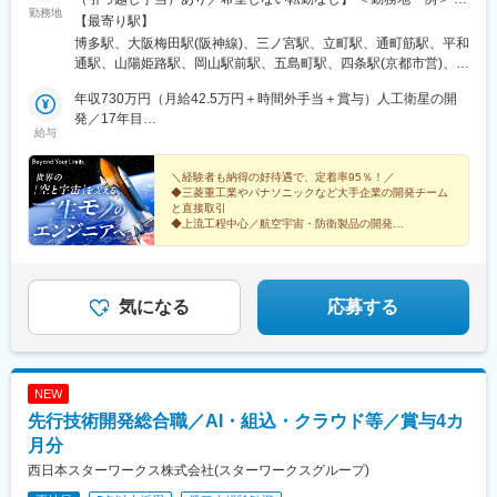
勤務地
三菱重工グループ └兵庫県 高砂市、神戸市 長崎県 長崎市、諫早
【最寄り駅】
市、岡山県 玉野市 ・川崎重工業 └兵庫県 明石市、神戸市 ・新明
博多駅、大阪梅田駅(阪神線)、三ノ宮駅、立町駅、通町筋駅、平和
和工業 └兵庫県 神戸市東灘区、宝塚市 ・三菱電機グループ └兵庫
通駅、山陽姫路駅、岡山駅前駅、五島町駅、四条駅(京都市営)、福
県 尼崎市、三田市 ・日本製鋼所 └広島市安芸区 ・パナソニック
山駅、草津駅(滋賀県)、伊丹駅(阪急線)、祇園駅(福岡県)、紙屋町
グループ └大阪府 門真市、守口市 、大阪市 ・NECグループ └福
年収730万円（月給42.5万円＋時間外手当＋賞与）人工衛星の開
東駅、熊本城・市役所前駅、小倉駅(福岡県)、姫路駅、岡山駅、大
岡市中央区、早良区 など ＜関西＞大阪府／兵庫県／京都府／滋賀
発／17年目
波止駅、烏丸駅、伊丹駅(福知山線)、櫛田神社前駅、県庁前駅(広
給与
県／奈良県／和歌山県＜中四国＞広島県／岡山県／香川県／愛媛
年収580万円（月給32万円＋時間外手当＋賞与）護衛艦のシステ
島県)、花畑町駅、旦過駅、西川緑道公園駅、出島駅、烏丸御池駅
県／鳥取県／島根県／山口県／徳島県＜九州＞福岡県／熊本県／
ム開発／5年目
長崎県／鹿児島県／宮崎県／佐賀県／大分県※テクニカルセンタ
＼経験者も納得の好待遇で、定着率95％！／
◆三菱重工業やパナソニックなど大手企業の開発チーム
ー・サテライトオフィスあり※マイカー通勤可※受動喫煙対策あ
と直接取引
り：喫煙所あり（屋外）
◆上流工程中心／航空宇宙・防衛製品の開発
◆開発経験者は月給35万円以上＋賞与4カ月分（昨年度
実績）
◆年休125日・土日祝休・残業少なめ
気になる
応募する
NEW
先行技術開発総合職／AI・組込・クラウド等／賞与4カ
月分
西日本スターワークス株式会社(スターワークスグループ)