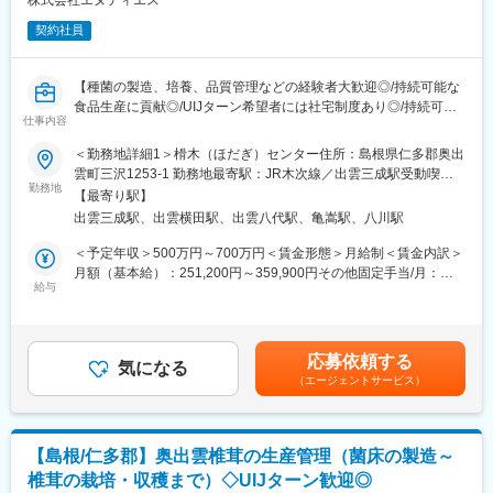
株式会社エヌディエス
変更の範囲：会社の定める業務
契約社員
【種菌の製造、培養、品質管理などの経験者大歓迎◎/持続可能な
食品生産に貢献◎/UIJターン希望者には社宅制度あり◎/持続可能
仕事内容
な食品生産に貢献◎】
■職務内容：奥出雲椎茸（株）に出向し「種菌」の生産管理業務を
＜勤務地詳細1＞榾木（ほだぎ）センター住所：島根県仁多郡奥出
担当いただきます。椎茸生産で使用する種菌の製造、培養、品質
雲町三沢1253-1 勤務地最寄駅：JR木次線／出雲三成駅受動喫煙
管理及び保存業務をお任せします。
勤務地
対策：敷地内全面禁煙＜勤務地詳細2＞野呂山研修棟住所：島根県
【最寄り駅】
仁多郡奥出雲町横田1373-794 受動喫煙対策：敷地内全面禁煙変更
出雲三成駅、出雲横田駅、出雲八代駅、亀嵩駅、八川駅
■業務詳細：【椎茸種菌製造の流れ】
の範囲：無
（1）母菌（純粋培養）の作成
＜予定年収＞500万円～700万円＜賃金形態＞月給制＜賃金内訳＞
（2）一次培養（寒天培地・試験管培養）
月額（基本給）：251,200円～359,900円その他固定手当/月：
（3）種菌培養（中間培養）
給与
15,000円固定残業手当/月：88,800円～125,100円（固定残業時間
（4）栽培用に使いやすい「種菌」の形にするための中間ステッ
45時間0分/月）超過した時間外労働の残業手当は追加支給＜月給
プ。
＞355,000円～500,000円（一律手当を含む）＜昇給有無＞有＜残
種菌完成：出来上がった穀粒種菌や鋸屑種菌を袋や瓶に詰めて完
業手当＞有＜給与補足＞■その他固定手当：住宅手当15,000円■賞
応募依頼する
成。
気になる
与実績：年2回（前年度実績2ヶ月分）■給与査定：年1回賃金はあ
（エージェントサービス）
※上記で完成した種菌を、工場で生産した菌床に接種して椎茸を育
くまでも目安の金額であり、選考を通じて上下する可能性があり
てます
ます。月給(月額)は固定手当を含めた表記です。
■配属先情報：入社時から奥出雲椎茸（株）へ出向となります。
【島根/仁多郡】奥出雲椎茸の生産管理（菌床の製造～
椎茸の栽培・収穫まで）◇UIJターン歓迎◎
■業務の特徴：