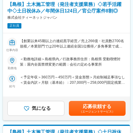
より大規模なプロジェクトを担当します。
【島根】土木施工管理（発注者支援業務）◇若手活躍
・運用設計・移管: 構築したシステムをスムーズに運用へ乗せるた
希望や適性に応じて、セキュリティシステムの設計や新技術の開
めのドキュメント作成やプロセス整備
中◇土日祝休み／年間休日124日／官公庁案件8割◎
発など、幅広いキャリアパスを描くことも可能です。
・拠点連携: 複数拠点のメンバーと連携したクロスファンクショナ
株式会社ティーネットジャパン
さらに、マネジメント志向の方には、チームリーダーとして部下
ルなタスク遂行
の育成や組織運営に携わる機会もあります。このように、多様な
正社員
経験を通じて貴方の成長をサポートします。
【ポジションの魅力】
・「ゼロ」から拠点を育てる: 2025年設立の新拠点。決まりきっ
変更の範囲：会社の定める業務
【創業以来45期以上の連続黒字経営／売上266億・社員数2700名
たルーチンをこなすだけでなく、理想の運用環境を初期段階から
規模／本業部門では20年以上連続全国1位獲得／多角事業で成長
一緒に構築できます。
仕事内容
展開する優良企業】
・AI時代のインフラエンジニアへ: 物理的なハードウェア操作か
ら、AIを活用した高度な自動運用まで、アナログとデジタルの両
＜勤務地詳細＞島根県内／行政事務所住所：島根県 受動喫煙対
【職務概要】
極をマスターできます。
策：屋内全面禁煙変更の範囲：会社の定める事業所
当社は国土交通省、農林水産省や地方自治体などと業務委託契約
・100%自社サービス: 客先常駐ではありません。自社の基盤を長
勤務地
を結び、案件の8割以上が官公庁案件です。
期的に改善し続けることで、エンジニアとしての確固たるキャリ
＜予定年収＞360万円～450万円＜賃金形態＞月給制補足事項なし
インフラなど大規模な案件を担当することが多く、公共工事が円
アと社会貢献を実感できます。
＜賃金内訳＞月額（基本給）：207,000円～258,000円固定残業手
滑に進むよう発注者支援業務を担当していただきます。
給与
当/月：32,340円～40,320円（固定残業時間20時間0分/月）超過し
【技術スタック】
た時間外労働の残業手当は追加支給＜月給＞239,340円～298,320
◇発注者支援とは
・OS: Windows Server, Linux (CentOS Stream等)
円（一律手当を含む）＜昇給有無＞有＜残業手当＞有＜給与補足
国や都道府県、政令指定都市など官公庁が発注する公共事業（河
・MW: Oracle, Tomcat, Apache, nginx 等
＞上記予定年収はこれまでのご経験・年齢・スキルなどを考慮の
川・道路工事等）の発注者側の業務をサポートすることです。
・コミュニケーション: Slack, Teams, Miro, メール 等
応募依頼する
気になる
上で最終決定いたします。■昇給：年1回（7月）■賞与：年2回（6
発注者が実施する工事の積算や確認・検査などの業務を補助支援
・その他: 生成AIツール（ChatGPT/Gemini等）の活用を推奨して
（エージェントサービス）
月、12月 ）賃金はあくまでも目安の金額であり、選考を通じて上
します。
います
下する可能性があります。月給(月額)は固定手当を含めた表記で
す。
【具体的な業務】
変更の範囲：会社の定める業務
【島根】土木施工管理（発注者支援業務）◇土日祝休
・公共事業における各種資料作成や工事費用の算出補助