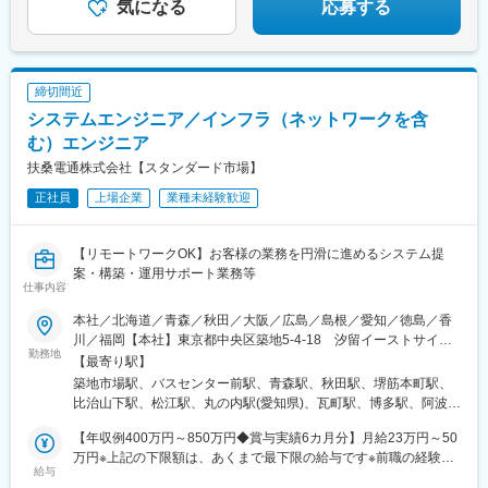
気になる
応募する
締切間近
システムエンジニア／インフラ（ネットワークを含
む）エンジニア
扶桑電通株式会社【スタンダード市場】
正社員
上場企業
業種未経験歓迎
【リモートワークOK】お客様の業務を円滑に進めるシステム提
案・構築・運用サポート業務等
仕事内容
本社／北海道／青森／秋田／大阪／広島／島根／愛知／徳島／香
川／福岡【本社】東京都中央区築地5-4-18 汐留イーストサイド
勤務地
ビル 【北海道支社】北海道札幌市中央区北一条東1-6-5 札幌イー
【最寄り駅】
ストスクエア【青森営業所】青森県青森市長島2-13-1 AQUA青森
築地市場駅、バスセンター前駅、青森駅、秋田駅、堺筋本町駅、
スクエアビル 【秋田営業所】秋田県秋田市中通2-4-19 商工中金・
比治山下駅、松江駅、丸の内駅(愛知県)、瓦町駅、博多駅、阿波富
第一生命秋田ビル【関西支店】大阪府大阪市中央区備後町2-6-8 サ
田駅、汐留駅、大通駅、本町駅、段原一丁目駅、伏見駅(愛知県)、
ンライズビル 【中国支店】広島県広島市南区段原南1-3-53 広島イ
【年収例400万円～850万円◆賞与実績6カ月分】月給23万円～50
栗林公園北口駅、祇園駅(福岡県)、東銀座駅、さっぽろ駅、北浜駅
ーストビル【松江営業所】島根県松江市学園南2-10-14 タイムプ
万円※上記の下限額は、あくまで最下限の給与です※前職の経験・
(大阪府)、比治山橋駅
給与
ラザビル【中部支店】愛知県名古屋市中区錦2-2-13 名古屋センタ
能力を最大限考慮の上、決定いたします※時間外手当は含んでおり