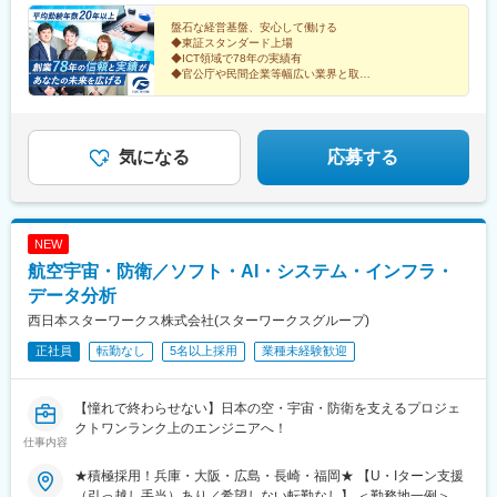
ービル本館 【徳島営業所】徳島県徳島市かちどき橋2-29-1 徳島伊
ません
予ビル【四国支店】香川県高松市天神前10-1 高松天神前ビル【九
盤石な経営基盤、安心して働ける
◆東証スタンダード上場
州支店】福岡県福岡市博多区博多駅前1-18-7 博多電気ビル※受動
◆ICT領域で78年の実績有
喫煙対策あり（敷地内全面禁煙）
◆官公庁や民間企業等幅広い業界と取引
◆年間休日124日
◆平均残業月15h以下
◆平均勤続20年以上
◆リモート可
◆富士通パートナー
気になる
応募する
◆フレックスタイム制度
NEW
航空宇宙・防衛／ソフト・AI・システム・インフラ・
データ分析
西日本スターワークス株式会社(スターワークスグループ)
正社員
転勤なし
5名以上採用
業種未経験歓迎
【憧れで終わらせない】日本の空・宇宙・防衛を支えるプロジェ
クトワンランク上のエンジニアへ！
仕事内容
★積極採用！兵庫・大阪・広島・長崎・福岡★ 【U・Iターン支援
（引っ越し手当）あり／希望しない転勤なし】 ＜勤務地一例＞ ・