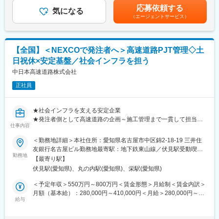
■教育体制：技術研修、安全教育研修、社員教育研修受講を受講
可能性があります。月給(月額)は固定手当を含めた表記です。
応募依頼する
し、知見を深めていただきます。また、資格取得支援も行ってい
気になる
（エージェントサービス）
ます。
■はたらき方：
・残業は15～20時間、年間休日は114日で、仕事とプライベート
【全国】＜NEXCOで発注者へ＞高速道路PJT管理◇土
の両立が可能です。
日祝休×安定基盤／社会インフラを担う
・「働き方改革」や「健康経営」を推進しています。
・2018年は、岩手県から「働き方改革モデル企業」に選定され、
中日本高速道路株式会社
1年間講師を招き、働き方改革を実行してきました。2019年から
正社員
は、そこで得た知見を活用しつつ、日常の業務に関連する小さな
ことからコツコツ改善していくことで労働時間の短縮をしていま
す。
★社会インフラを支える安定企業
※5年連続で「健康経営優良法人」に認定され、2021年度から始ま
★発注者側として高速道路の企画～施工管理まで一貫して担当
った中小企業の新たな冠“ブライト500”に3年連続認定されまし
仕事内容
★土日祝休×年休125日／在宅可（週2日）など働きやすさ充実
た。
★ジョブローテーションで「保全・建設・技術開発」を横断しキ
＜勤務地詳細＞本社住所：愛知県名古屋市中区錦2-18-19 三井住
ャリア形成
友銀行名古屋ビル勤務地最寄駅：地下鉄東山線／伏見駅受動喫煙
■実績：
勤務地
対策：敷地内喫煙可能場所あり変更の範囲：会社の定める事業所
「三陸国道管内測量設計」業務にて三陸国道事務所長表彰、「南
【最寄り駅】
■募集背景
（リモートワーク含む）
三陸釜石地区道路設計」業務にて南三陸国道事務所長表彰を受賞
伏見駅(愛知県)、丸の内駅(愛知県)、栄駅(愛知県)
老朽化した高速道路の大規模リニューアルや渋滞対策、スマート
（令和元年7月）など岩手県を中心に実績多数です。
IC整備など、社会インフラの高度化が進む中、当社の担う役割は
＜予定年収＞550万円～800万円＜賃金形態＞月給制＜賃金内訳＞
ますます拡大しています。約2,200km・1日170万台の交通を支え
月額（基本給）：280,000円～410,000円＜月給＞280,000円～
■社風：
る基幹インフラを将来にわたり維持していくため、新たな人材を
給与
410,000円＜昇給有無＞有＜残業手当＞有＜給与補足＞※経験や能
・安全大会や防災訓練、研修旅行、社内文化祭、社会奉仕活動等
募集します。
力、年齢を考慮し決定■昇給：年1回■賞与：年2回■年収例※手当に
の社内イベントを行っており、社員同士でコミュニケーションを