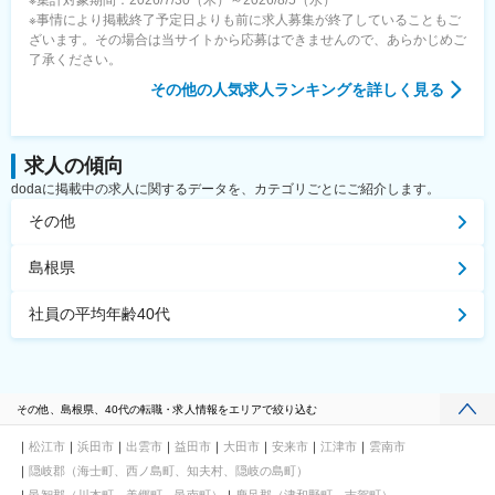
※集計対象期間：2026/7/30（木）～2026/8/5（水）
※事情により掲載終了予定日よりも前に求人募集が終了していることもご
ざいます。その場合は当サイトから応募はできませんので、あらかじめご
了承ください。
その他
の人気求人ランキングを詳しく見る
求人の傾向
dodaに掲載中の求人に関するデータを、カテゴリごとにご紹介します。
その他
島根県
社員の平均年齢40代
その他、島根県、40代の転職・求人情報をエリアで絞り込む
松江市
浜田市
出雲市
益田市
大田市
安来市
江津市
雲南市
隠岐郡（海士町、西ノ島町、知夫村、隠岐の島町）