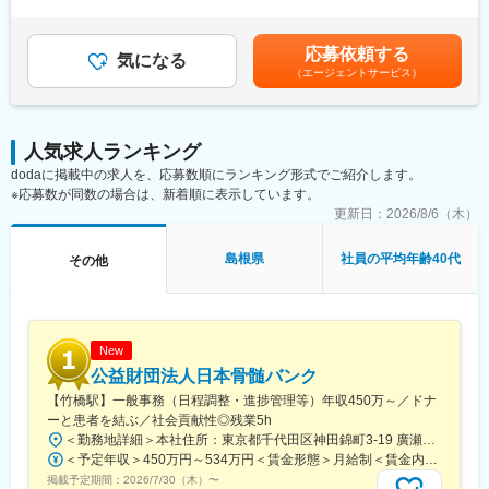
力、年齢を考慮し決定■昇給：年1回■賞与：年2回■年収例※手当に
働き方の面でも、完全週休2日制・ノー残業デー・在宅勤務制度を
■職務概要
は残業手当を含みます年収650万円／28歳 経験2年／月給34万円
整備しており、長期的にキャリアを築ける環境です。
高速道路に関する各種事業の企画・推進業務を担当いただきま
＋手当＋賞与年収720万円／31歳 経験2年／月給38万円＋手当+賞
応募依頼する
す。交通管理や料金企画、用地取得、サービスエリア開発、新規
気になる
与年収770万円／34歳 経験2年／月給41万円＋手当＋賞与賃金は
■配属部門
（エージェントサービス）
事業など幅広い領域に携わり、ジョブローテーションを通じて専
あくまでも目安の金額であり、選考を通じて上下する可能性があ
各支社・事業所の設備部門へ配属予定。中途入社者も多く、施工
門性と視野を広げていきます。
ります。月給(月額)は固定手当を含めた表記です。
管理や設備保全、メーカー出身者など多様なバックグラウンドの
社員が活躍しています。
■具体的な業務内容
人気求人ランキング
以下いずれかの業務からスタートいただきます。
dodaに掲載中の求人を、応募数順にランキング形式でご紹介します。
（1）道路・交通管理：事故防止施策や維持管理、違反車両対策の
変更の範囲：会社の定める業務
※応募数が同数の場合は、新着順に表示しています。
企画運営
（2）料金企画：料金制度の企画や運用改善
更新日：
2026/8/6（木）
（3）用地取得：土地所有者との交渉、補償説明、インフラ調整
（4）経営支援：人事・経理・法務・広報など経営基盤業務
島根県
社員の平均年齢40代
その他
（5）新規事業：SA・PAの開発、観光振興や地域連携施策の企画
■職務の特徴／働く魅力
・発注者側としてプロジェクトを上流から推進できるポジション
・1日約170万台が利用するインフラに関わる社会貢献性の高さ
New
・異動・ローテーションにより多様なキャリア形成が可能
公益財団法人日本骨髄バンク
・在宅勤務やノー残業デーなど、長期就業を支える制度が充実
【竹橋駅】一般事務（日程調整・進捗管理等）年収450万～／ドナ
ーと患者を結ぶ／社会貢献性◎残業5h
■配属組織
＜勤務地詳細＞本社住所：東京都千代田区神田錦町3-19 廣瀬第2ビル7F勤務地最寄駅：東京メトロ東西線／竹橋駅受動喫煙対策：屋内全面禁煙変更の範囲：会社の定める事業所
各部門において中途入社者も多数在籍しており、金融・不動産・
＜予定年収＞450万円～534万円＜賃金形態＞月給制＜賃金内訳＞月額（基本給）：225,600円～268,300円その他固定手当/月：45,120円～53,660円＜月給＞270,720円～321,960円＜昇給有無＞有＜残業手当＞有＜給与補足＞■賞与実績:年2回(2025年度実績4.6カ月分)■諸手当：通勤手当（会社規定に基づき支給）、残業手当（残業時間に応じて別途支給）賃金はあくまでも目安の金額であり、選考を通じて上下する可能性があります。月給(月額)は固定手当を含めた表記です。
公務員など多様なバックグラウンドのメンバーが活躍していま
掲載予定期間：
2026/7/30（木）
〜