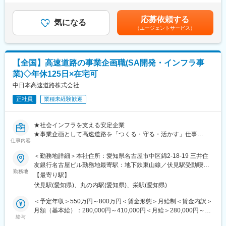
老朽化したインフラの更新や渋滞対策、スマートIC整備などニー
は残業手当を含みます年収650万円／28歳 経験2年／月給34万円
ズが拡大しており、今後も安定して高速道路を支え続けるための
＋手当＋賞与年収720万円／31歳 経験2年／月給38万円＋手当+賞
■配属部門／組織
応募依頼する
体制強化に伴う増員募集です。
気になる
与年収770万円／34歳 経験2年／月給41万円＋手当＋賞与賃金は
中途入社者も多数在籍しており、ゼネコン出身者やコンサル、公
（エージェントサービス）
あくまでも目安の金額であり、選考を通じて上下する可能性があ
務員など多様なバックグラウンドのメンバーが活躍しています。
■職務概要
ります。月給(月額)は固定手当を含めた表記です。
入社後はOJTや各種研修を通じて知識を習得し、早期に主担当と
高速道路に関わる各種設備の新設・更新・維持管理において、計
して案件をリードしていただくことを期待しています。
画立案から設計・工事発注・進捗管理までを一貫して担当しま
【全国】高速道路の事業企画職(SA開発・インフラ事
す。実作業ではなく、協力会社やメーカーをマネジメントする立
■キャリアパス
業)◇年休125日×在宅可
場です。
ジョブローテーションにより、保全・建設・技術開発など複数領
中日本高速道路株式会社
域を経験可能。土木技術者としての専門性を高めながら、将来的
■業務詳細
にはプロジェクトマネージャーや組織マネジメントへのステップ
正社員
業種未経験歓迎
以下のような案件に幅広く携わります。
アップも目指せます。
・高速道路建設に伴う設備設計、関係各所との調整、工事進捗管
理
★社会インフラを支える安定企業
・ETC設備や情報板、受配電設備などの点検・更新計画策定
変更の範囲：会社の定める業務
★事業企画として高速道路を「つくる・守る・活かす」仕事
・トンネル非常設備や換気設備の保全・運用改善
仕事内容
★年休125日／土日祝休み／週2日在宅など働き方も充実
・サービスエリアの建物・設備管理および改修企画
★営業／不動産／企画など異業界経験が活かせる環境
＜勤務地詳細＞本社住所：愛知県名古屋市中区錦2-18-19 三井住
・物流拠点など新規事業における設備導入検討
友銀行名古屋ビル勤務地最寄駅：地下鉄東山線／伏見駅受動喫煙
■募集背景／応募者へのメッセージ
勤務地
対策：敷地内喫煙可能場所あり変更の範囲：会社の定める事業所
■職務の特徴／魅力
【最寄り駅】
高速道路の老朽化対策や渋滞解消、スマートICの整備など、当社
（リモートワーク含む）
施工会社での経験をお持ちの方であれば「発注者側」として上流
伏見駅(愛知県)、丸の内駅(愛知県)、栄駅(愛知県)
では今後も大規模なプロジェクトが控えています。社会インフラ
工程から関われるため、より広い視点でプロジェクトを推進でき
を支えるという使命のもと、社内外の関係者を巻き込みながら主
＜予定年収＞550万円～800万円＜賃金形態＞月給制＜賃金内訳＞
ます。
体的に事業を推進できる方を募集いたします。経験業界は問いま
月額（基本給）：280,000円～410,000円＜月給＞280,000円～
また、ITSや自動運転関連技術など先端領域にも関わる機会があ
せん。「社会に残る仕事をしたい」という想いを重視します。
給与
410,000円＜昇給有無＞有＜残業手当＞有＜給与補足＞※経験や能
り、技術者としての市場価値向上が可能です。