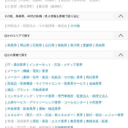
邑智郡（川本町、美郷町、邑南町）
鹿足郡（津和野町、吉賀町）
仁多郡（奥出雲町）
飯石郡（飯南町）
その他、島根県、40代の転職・求人情報を業種で絞り込む
特殊法人・財団法人・その他団体・連合会
その他
ほかのエリアで探す
鳥取県
岡山県
広島県
山口県
徳島県
香川県
愛媛県
高知県
ほかの業種で探す
IT・通信業界
インターネット・広告・メディア業界
メーカー（機械・電気）業界
メーカー（素材・化学・食品・化粧品・その他）業界
商社業界
医薬品・医療機器・ライフサイエンス・医療系サービス
金融業界
建設・プラント・不動産業界
コンサルティング・リサーチ業界・専門事務所・監査法人・税理士法人
人材サービス・アウトソーシング業界・コールセンター
小売業界
外食産業・飲食業界
運輸・物流業界
エネルギー（電力・ガス・石油・新エネルギー）業界
旅行・宿泊・レジャー業界
警備・清掃業界
理容・美容・エステ業界
教育業界
農林水産・鉱業
公社・官公庁・学校・研究施設
冠婚葬祭業界