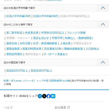
ほかの社員の平均年齢で探す
社員の平均年齢20代
社員の平均年齢30代
社員の平均年齢50代以上
ほかのこだわり条件で探す
第二新卒歓迎
外資系企業
年間休日120日以上
フレックス勤務
管理職・マネジャー
英語を活かす
学歴不問
転勤なし（勤務地限定）
服装自由
女性活躍
社宅・家賃補助制度
上場企業
中国語を活かす
退職金制度
残業20時間未満
完全週休2日制
職種未経験歓迎
土日祝休み
原則定時退社
海外出張あり
U・Iターン支援あり
ほかの固定給で探す
固定給25万円以上
固定給35万円以上
転職・求人doda（デューダ）トップ
中国･四国
島根県
その他
社員の平均年齢40代の転職・求
人情報
転職サイト dodaをシェア
ヘルプ
会社概要