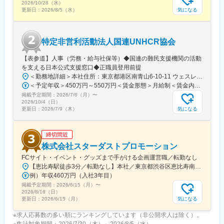
す。チームで連携しながらプロジェクトを推進する風土です。
2026/10/28（水）
気になる
更新日：
2026/8/5（水）
■企業・事業の特徴
当社は約2,200kmの高速道路網を管理し、日本の物流・経済を支
える中核企業です。SA・PA事業や不動産開発など多角的な事業展
特定非営利活動法人国連UNHCR協会
開を進めており、インフラ企業でありながら新たな価値創出にも
挑戦しています。将来的には幹部候補として、事業全体をリード
【表参道】人事（労務・給与社保等）◆国連の難民支援機関の活動
する人材への成長を期待しています。
を支える日本公式支援窓口◆正職員登用前提
＜勤務地詳細＞本社住所：東京都港区南青山6-10-11 ウェスレーセンター3F勤務地最寄駅：地下鉄各線／表参道駅受動喫煙対策：屋内全面禁煙変更の範囲：会社の定める事業所（リモートワーク含む）
変更の範囲：会社の定める業務
＜予定年収＞450万円～550万円＜賃金形態＞月給制＜賃金内訳＞月額（基本給）：340,000円～420,000円＜月給＞340,000円～420,000円＜昇給有無＞有＜残業手当＞有＜給与補足＞※能力・経験によって決定します。■賞与あり（業績評価に応じて支給）賃金はあくまでも目安の金額であり、選考を通じて上下する可能性があります。月給(月額)は固定手当を含めた表記です。
掲載予定期間：
2026/7/6（月）
〜
2026/10/4（日）
気になる
更新日：
2026/7/9（木）
締切間近
株式会社スターダストプロモーション
FCサイト・イベント・グッズまで手がける企画運営職／転勤なし
【恵比寿駅徒歩3分／転勤なし】本社／東京都渋谷区恵比寿南1-15-1◎アクセス・東京メトロ日比谷線「恵比寿駅」より徒歩3分・JR「恵比寿駅」より徒歩5分・東急東横線「代官山駅」より徒歩10分※受動喫煙対策：敷地内禁煙
例）年収460万円（入社3年目）
掲載予定期間：
2026/6/15（月）
〜
2026/8/16（日）
気になる
更新日：
2026/6/15（月）
※求人応募数の多い順にランキングしています（非公開求人は除く）。