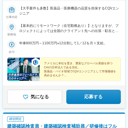
【大手案件も多数】医薬品・医療機器の品質を担保するCQVエン
ジニア
仕事内容
【基本的にリモートワーク（在宅勤務あり）】となりますが、プ
ロジェクトによっては全国のクライアント先への出張・駐在とな
勤務地
ります。※配属となるプロジェクトについては、スキルや経験を考
慮の上決定いたします。
年俸800万円～1100万円※12分割して1／12を月々支給。
給与
アメリカに本社を置き、豊富なグローバル実績を持つ
CAIの日本法人である当社。
医薬品・バイオ領域でCQVエンジニアとして市場価値を
高めませんか？
◎年収800万円以上
◎完全週休2日制
◎グローバル基準の環境
◎トレーニング制度充実
気になる
応募する
締切間近
建築確認検査員・建築確認検査補助員／研修後はフル