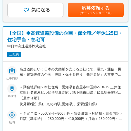
は残業手当を含みます年収650万円／28歳 経験2年／月給34万円
取りながら社内の活性化を図っています。離職者もほぼおらず、
■職務概要
＋手当＋賞与年収720万円／31歳 経験2年／月給38万円＋手当+賞
長く安定して働くことができます。
応募依頼する
高速道路（橋梁・トンネル・土工構造物等）の建設および保全に
気になる
与年収770万円／34歳 経験2年／月給41万円＋手当＋賞与賃金は
・社内には「若手の会」という組織があり、部署や職種の垣根を
（エージェントサービス）
おいて、発注者の立場でプロジェクト全体のマネジメントを担い
あくまでも目安の金額であり、選考を通じて上下する可能性があ
越え、若手社員同士の交流やスキルアップ等数多くの取組を行
ます。事業計画の立案から、設計・発注・施工管理、完成後の維
ります。月給(月額)は固定手当を含めた表記です。
い、会社を活気づけています。）
持管理まで、関係各社と連携しながら円滑に事業を推進します。
・離職者もほぼおらず、平均年齢は40代後半となっております。
【全国】◆高速道路設備の企画・保全職／年休125日・
■業務詳細
変更の範囲：会社の定める業務
住宅手当・在宅可
（1）保全業務
点検・補修工事、災害対応、事故復旧、雪氷対策などの計画立案
中日本高速道路株式会社
および進行管理。日々の安全・安心を守るための維持管理を担い
正社員
ます。
（2）建設業務
新規高速道路や大規模更新工事において、設計コンサルタントや
高速道路という日本の大動脈を支える当社にて、電気・通信・機
ゼネコンと協働し、設計・発注・工事監理を実施。品質・工程・
械・建築設備の企画・設計・保全を担う「発注者側」の立場で、
コスト・安全の観点でプロジェクトを統括します。
仕事内容
プロジェクト全体を統括していただきます。国土交通省100％出
※週数回の現場確認あり
資の安定基盤のもと、約2,200kmの高速道路ネットワークを支
＜勤務地詳細＞本社住所：愛知県名古屋市中区錦2-18-19 三井住
え、1日約170万台の移動を支える社会貢献性の高い仕事です。
友銀行名古屋ビル勤務地最寄駅：地下鉄東山線／伏見駅受動喫煙
■職務の特徴／魅力
勤務地
対策：敷地内喫煙可能場所あり変更の範囲：会社の定める事業所
・ゼネコン等の「施工」ではなく、発注者として上流工程から携
【最寄り駅】
★発注者側として大規模案件をリードできるポジション
（リモートワーク含む）
われるため、事業全体を俯瞰した経験が可能
伏見駅(愛知県)、丸の内駅(愛知県)、栄駅(愛知県)
★年収550万～800万円／住宅・家族手当など福利厚生充実
・数十億～数百億円規模の大規模プロジェクトに関われるスケー
★完全週休2日制（土日祝）／年休125日／在宅勤務可
＜予定年収＞550万円～800万円＜賃金形態＞月給制＜賃金内訳＞
ルの大きさ
★ジョブローテーションにより幅広いキャリア形成が可能
月額（基本給）：280,000円～410,000円＜月給＞280,000円～
・通信・電気・機械など多分野との連携を通じた総合技術力の向
給与
410,000円＜昇給有無＞有＜残業手当＞有＜給与補足＞※経験や能
上
■募集背景
力、年齢を考慮し決定■昇給：年1回■賞与：年2回■年収例※手当に
・社会貢献性が高く、「インフラを支える実感」を得られる仕事