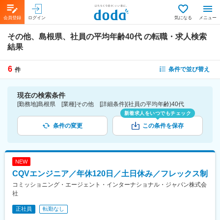
会員登録
ログイン
気になる
メニュー
その他、島根県、社員の平均年齢40代
の転職・求人検索
結果
6
条件で並び替え
件
現在の検索条件
[勤務地]島根県 [業種]その他 [詳細条件](社員の平均年齢)40代
新着求人をいつでもチェック
条件の変更
この条件を保存
NEW
CQVエンジニア／年休120日／土日休み／フレックス制
コミッショニング・エージェント・インターナショナル・ジャパン株式会
社
正社員
転勤なし