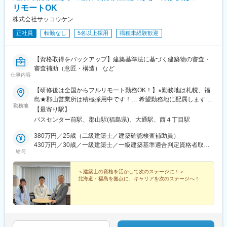
リモートOK
株式会社サッコウケン
正社員
転勤なし
5名以上採用
職種未経験歓迎
【資格取得をバックアップ】建築基準法に基づく建築物の審査・
審査補助（意匠・構造） など
仕事内容
【研修後は全国からフルリモート勤務OK！】※勤務地は札幌、福
島★郡山営業所は積極採用中です！… 希望勤務地に配属します …
勤務地
――――――――――――――■札幌本社／北海道札幌市中央区南
【最寄り駅】
1条東2丁目6 大通バスセンタービル2号館9F■郡山営業所福島県郡
バスセンター前駅、郡山駅(福島県)、大通駅、西４丁目駅
山市駅前2丁目10番13号 サンコービル2階＜フルリモートでの勤
務も可能！＞研修期間中のみ、上記いずれかの拠点で勤務してい
380万円／25歳（二級建築士／建築確認検査補助員）
ただきますが、その後は全国各地からのフルリモート勤務が可能
430万円／30歳／一級建築士／一級建築基準適合判定資格者取得
給与
です。・建築基準適合判定資格保有者 2か月～3か月・建築士
済の建築確認検査員
（一級・二級）保有者 1カ月～2カ月※リモート勤務の方は上記
の研修期間となります。※札幌近郊、郡山近郊にお住まいの方は原
＜建築士の資格を活かして次のステージに！＞
北海道・福島を拠点に、キャリアを次のステージへ！
則ご出社をお願いしております。※受動喫煙対策あり：屋内禁煙