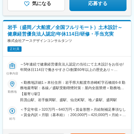
気になる
応募する
岩手（盛岡／大船渡／全国フルリモート）土木設計～
健康経営優良法人認定/年休114日/研修・手当充実
株式会社アースデザインコンサルタンツ
正社員
～5年連続で健康経営優良法人認定の当社にて土木設計をお任せ/
年間休日114日で働きやすさ◎/創業60年以上の歴史あり～
仕事内容
※本求人は盛岡・大船渡・全国リモートいずれかお選びいただけま
＜勤務地詳細1＞本社住所：岩手県大船渡市赤崎町字石橋前6-8 勤
す※
務地最寄駅：各線／盛駅受動喫煙対策：屋内全面禁煙＜勤務地詳
勤務地
細2＞盛岡支店住所：岩手県盛岡市門2-9-40 勤務地最寄駅：JR東
【最寄り駅】
■業務内容：
北本線／岩手飯岡駅受動喫煙対策：屋内全面禁煙＜勤務地詳細3＞
田茂山駅、岩手飯岡駅、盛駅、仙北町駅、地ノ森駅、盛岡駅
土木設計担当として、岩手県内の道路・河川・橋梁の設計業務を
フルリモート住所：岩手県大船渡市赤崎町石橋前6-8 受動喫煙対
行います
策：その他（リモート勤務）変更の範囲：会社の定める事業所
＜予定年収＞320万円～640万円＜賃金形態＞月給制補足事項なし
・官公庁（国・県・市町村）発注業務に対しての土木設計が主と
（リモートワーク含む）
＜賃金内訳＞月額（基本給）：200,000円～420,000円＜月給＞
なります。
給与
200,000円～420,000円＜昇給有無＞有＜残業手当＞有＜給与補足
・設計例...道路、河川、砂防、漁港、土木構造物、敷地造成等
＞■昇給・昇格：年1回■賞与：年2回※計5.00ヶ月分（前年度実
績）賃金はあくまでも目安の金額であり、選考を通じて上下する