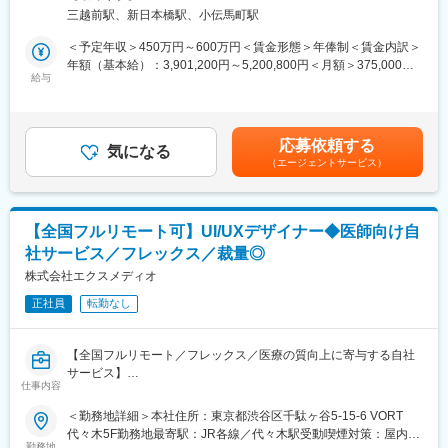
トワーク含む）
・生成AI：Claude/Claude code/Gemini/ChatGPT
三越前駅、新日本橋駅、小伝馬町駅
■職務内容
デジタルギフト「QUOカードPay」の運用エンジニアとして、監
＜予定年収＞450万円～600万円＜賃金形態＞年俸制＜賃金内訳＞
＜魅力＞
視・障害対応から運用設計・自動化まで一貫してお任せします。
年額（基本給）：3,901,200円～5,200,800円＜月額＞375,000円
■働き方
上記に加え、改善提案や新規開発に伴う運用設計など主体的に推
給与
～500,000円（12分割）（一律手当を含む）＜昇給有無＞有＜残
フルリモート・裁量労働制のため、状況に合わせて調整しながら
進し、開発・インフラ・QA・UI/UX等の他チームと連携して業務
業手当＞有＜給与補足＞固定残業手当：月20時間分（49,900円～
勤務頂けます。子育て中の方も活躍しており、お子様のお迎えな
効率改善を図っていただきます。
66,600円）を支給。勤務形態と残業実態：裁量労働制のため固定
ど中抜けも可能です。
残業時間を超過した分の追加支給はありませんが、実際の残業は
応募依頼する
■業務内容例
気になる
平均月10時間程度となっています。休日・深夜手当：土日や夜間
■フルサイクルで裁量を持てる
（エージェントサービス）
・ログやリソースの監視、監視設定最適化
に勤務が発生した場合は、別途手当を支給します。賃金はあくま
「エンジニアは顧客（利用者）の課題を解決する存在である」と
・障害対応の1次対応のアウトソース
でも目安の金額であり、選考を通じて上下する可能性がありま
いう考え方を大切にしています。
・運用設計
す。月給(月額)は固定手当を含めた表記です。
要件定義～設計・実装・デプロイ・監視・運用まで一貫して担当
・システム連携先や社内他部署からの問い合わせ対応
でき、ビジネス側と直接やり取りして最適解を提案・実行できま
【全国フルリモート可】UI/UXデザイナー◆医師向け自
・データ出力
す。
社サービス／フレックス／裁量◎
・ライブラリ/フレームワークのアップデート対応
株式会社エクスメディオ
■実践的な開発体制と高速改善サイクル
■夜間・休日対応
2週間のスクラムを採用。短いフィードバックループで、ユーザー
正社員
転勤なし
アラート検知はMSPにアウトソースしており定常的な夜勤はあり
のフィードバックを早くプロダクトに反映することを意識してい
ません。
ます。
※土日・夜間のオンコール対応は5名のメンバーで回しておりま
【全国フルリモート／フレックス／医療の質向上に寄与する自社
す。各月対応する順番が定められていて、1番目に担当している方
変更の範囲：会社の定める業務
サービス】
が対応できない場合は2番目以降のメンバーへ連絡が行く体制を取
仕事内容
っています。
医師専用Webサービス・アプリを運営する当社にて、「ヒポク
＜勤務地詳細＞本社住所：東京都渋谷区千駄ヶ谷5-15-6 VORT
※前年度の夜間・休日対応は年間19件。
ラ」のUI/UXデザイナーをお任せします。
代々木5F勤務地最寄駅：JR各線／代々木駅受動喫煙対策：屋内全
勤務地