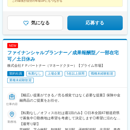
この環境が自分の年収UPにもつながる
ナルビル前駅、平和通駅、大橋駅(長崎県)、佐世保駅、九品寺交差
広町駅(東京都)、馬喰町駅、吉祥寺駅、町田駅、自由が丘駅、立川
点駅、甲東中学校前駅、県庁前駅(沖縄県)
駅、京王八王子駅、岩本町駅、日本大通り駅、伊勢佐木長者町
駅、藤沢駅、平塚駅、沼津駅、高島町駅、馬車道駅、みなとみら
い駅、新潟駅、長岡駅、西新発田駅、春日山駅、甲府駅、市役所
気になる
応募する
前駅(長野県)、信濃荒井駅、電気ビル前駅、北鉄金沢駅、仁愛女子
高校駅、敦賀駅、西岐阜駅、高山駅、多治見駅、新静岡駅、富士
駅、第一通り駅、駅前駅、久屋大通駅、尾張一宮駅、津新町駅、
近鉄四日市駅、草津駅(滋賀県)、彦根駅、島ノ関駅、烏丸御池駅、
本町駅、北新地駅、旧居留地・大丸前駅、貿易センター駅、姫路
NEW
駅、手柄駅、新大宮駅、和歌山市駅、鳥取駅、松江駅、電鉄出雲
ファイナンシャルプランナー／成果報酬型／一部在宅
市駅、岡山駅前駅、銀山町駅、福山駅、袋町駅、新山口駅、徳山
可／土日休み
駅、徳島駅、阿南駅、片原町駅(香川県)、松山市駅、丸亀駅、はり
株式会社ＦＰパートナー（マネードクター）【プライム市場】
まや橋駅、博多駅、小倉駅(福岡県)、東比恵駅、通谷駅、西鉄久留
米駅、佐賀駅、平和公園駅、佐世保中央駅、水道町駅、大分駅、
契約社員
転勤なし
上場企業
5名以上採用
職種未経験歓迎
中津駅(大分県)、宮崎駅、高見馬場駅、隼人駅、美栄橋駅、バスセ
業種未経験歓迎
ンター前駅、函館駅、弘前駅、青葉通一番町駅、愛宕橋駅、長井
駅、駅東公園前駅、前橋駅、西武秩父駅、栄町駅(千葉県)、成田
駅、京成船橋駅、九段下駅、上野広小路駅、馬喰横山駅、九品仏
【幅広い提案ができる／売る感覚ではなく必要な提案】保険や金
駅、立川北駅、八王子駅、神田駅(東京都)、石川町駅、関内駅、新
融商品のご提案をお任せ。
高島駅、大庭駅、新富町駅(富山県)、福井城址大名町駅、遠州病院
仕事内容
駅、駅前大通駅、栄町駅(愛知県)、あすなろう四日市駅、石場駅、
【転勤なし／オフィス出社は週1回のみ】◎日本全国47都道府県
京都市役所前駅、心斎橋駅、東梅田駅、元町駅(兵庫県)、三宮・花
で募集中◎勤務地は希望を考慮して決定します◎希望に沿わない
時計前駅、山陽姫路駅、岡山駅、稲荷町駅(広島県)、中電前駅、眉
勤務地
転勤はありません＜本社＞■東京都台東区浅草橋1-1-8 FP浅草橋ビ
山ロープウェイ山麓駅、高松築港駅、堀詰駅、西小倉駅、東中間
【最寄り駅】
ル・JR中央・総武線『浅草橋駅』西口出口より徒歩約2分・都営
駅、花畑駅、原爆資料館駅、中佐世保駅、通町筋駅、加治屋町
苗穂駅、苫小牧駅、釧路駅、旭川駅、函館駅前駅、北見駅、青森