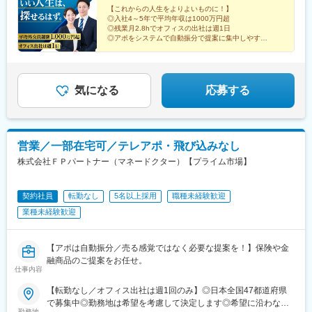
(埼玉県)、川越駅、御花畑駅、南浦和駅、東松山駅、深谷駅、葭川
【これからの人生をよりよいものに！】
橋駅、大阪梅田駅(阪神線)、神戸三宮駅(阪急・神戸高速)、田町駅
公園駅、京成成田駅、海浜幕張駅、船橋駅、柏駅、水道橋駅、末
◎入社4～5年で平均年収は1000万円超
(岡山県)、松川町駅、本通駅、瓦町駅、南堀端駅、デンテツターミ
広町駅(東京都)、馬喰町駅、吉祥寺駅、町田駅、自由が丘駅、立川
◎残業月2.8hでオフィスの出社は週1日
ナルビル前駅、平和通駅、大橋駅(長崎県)、佐世保駅、九品寺交差
駅、京王八王子駅、岩本町駅、日本大通り駅、伊勢佐木長者町
◎アポをシステムで自動振分で提案に集中しやすい
点駅、甲東中学校前駅、県庁前駅(沖縄県)
◎生損保43社と証券会社3社と提携！幅広い提案可
駅、藤沢駅、平塚駅、沼津駅、高島町駅、馬車道駅、みなとみら
（証券商品は外務員登録者限定）
い駅、新潟駅、長岡駅、西新発田駅、春日山駅、甲府駅、市役所
前駅(長野県)、信濃荒井駅、電気ビル前駅、北鉄金沢駅、仁愛女子
高校駅、敦賀駅、西岐阜駅、高山駅、多治見駅、新静岡駅、富士
気になる
応募する
駅、第一通り駅、駅前駅、久屋大通駅、尾張一宮駅、津新町駅、
近鉄四日市駅、草津駅(滋賀県)、彦根駅、島ノ関駅、烏丸御池駅、
本町駅、北新地駅、旧居留地・大丸前駅、貿易センター駅、姫路
駅、手柄駅、新大宮駅、和歌山市駅、鳥取駅、松江駅、電鉄出雲
営業／一部在宅可／テレアポ・飛び込みなし
市駅、岡山駅前駅、銀山町駅、福山駅、袋町駅、新山口駅、徳山
株式会社ＦＰパートナー（マネードクター）【プライム市場】
駅、徳島駅、阿南駅、片原町駅(香川県)、松山市駅、丸亀駅、はり
まや橋駅、博多駅、小倉駅(福岡県)、東比恵駅、通谷駅、西鉄久留
米駅、佐賀駅、平和公園駅、佐世保中央駅、水道町駅、大分駅、
契約社員
転勤なし
5名以上採用
職種未経験歓迎
中津駅(大分県)、宮崎駅、高見馬場駅、隼人駅、美栄橋駅、バスセ
業種未経験歓迎
ンター前駅、函館駅、弘前駅、青葉通一番町駅、愛宕橋駅、長井
駅、駅東公園前駅、前橋駅、西武秩父駅、栄町駅(千葉県)、成田
駅、京成船橋駅、九段下駅、上野広小路駅、馬喰横山駅、九品仏
【アポは自動振分／売る感覚ではなく必要な提案を！】保険や金
駅、立川北駅、八王子駅、神田駅(東京都)、石川町駅、関内駅、新
融商品のご提案をお任せ。
高島駅、大庭駅、新富町駅(富山県)、福井城址大名町駅、遠州病院
仕事内容
駅、駅前大通駅、栄町駅(愛知県)、あすなろう四日市駅、石場駅、
京都市役所前駅、心斎橋駅、東梅田駅、元町駅(兵庫県)、三宮・花
【転勤なし／オフィス出社は週1回のみ】◎日本全国47都道府県
時計前駅、山陽姫路駅、岡山駅、稲荷町駅(広島県)、中電前駅、眉
で募集中◎勤務地は希望を考慮して決定します◎希望に沿わない
勤務地