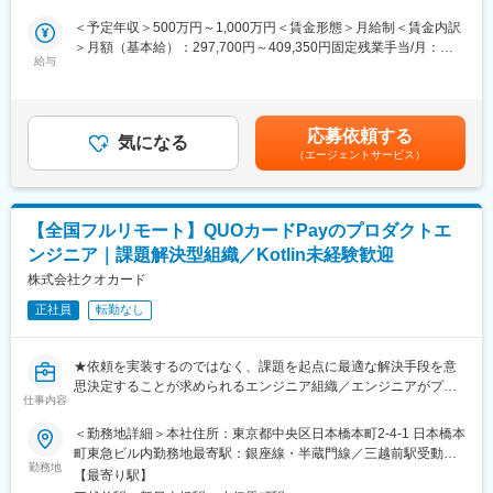
■業務内容：
※医療業界経験者も居りますので、業界知識は不問です。
現在は母子手帳アプリ「母子モ」をベースとして子育てDXサービ
＜予定年収＞500万円～1,000万円＜賃金形態＞月給制＜賃金内訳
スの導入に注力しております。
■働き方
＞月額（基本給）：297,700円～409,350円固定残業手当/月：
母子手帳アプリ「母子モ」を起点に、自治体の提供する子育て事
給与
残業時間は10～20時間程とワークライフバランスを整えやすい環
59,540円～81,870円（固定残業時間24時間0分/月）超過した時間
業のデジタル化を推進することで、住民の利便性向上と、自治体
境です。
外労働の残業手当は追加支給＜月給＞357,240円～491,220円（一
業務の効率化に貢献します。
全国フルリモート制を導入しており、場所を縛られず拡大中の自
律手当を含む）＜昇給有無＞有＜残業手当＞有＜給与補足＞（1）
全国への拡販増加に伴い、メンバーを増員募集いたします。
社サービスに携わりたい方にお勧めです。
700万～1,000万円想定（2）500万～700万想定※ご経験・能力な
応募依頼する
気になる
四半期に一回程度の対面で会うキックオフの機会もご用意してお
どを考慮のうえ決定します※上記は年収500～699万円の場合の詳
（エージェントサービス）
▼主な役割・業務内容
ります。
細※700万円以上は管理監督者採用となり残業手当なし＜700万円
（1）子育てDXサービスの事業企画（プロジェクトマネージャ
～1000万円の場合＞基本給：463,600円～660,100円■賞与：年2
ー、プロダクトオーナー）
変更の範囲：会社の定める業務
回賃金はあくまでも目安の金額であり、選考を通じて上下する可
（2）子育てDXサービスの企画担当
能性があります。月給(月額)は固定手当を含めた表記です。
【全国フルリモート】QUOカードPayのプロダクトエ
ンジニア｜課題解決型組織／Kotlin未経験歓迎
■プロジェクト一例：
◎東京都 次世代ウェルネスソリューション構築支援事業
株式会社クオカード
https://www.mti.co.jp/?p=27063
正社員
転勤なし
◎北九州市 母子モ子育てＤＸによる妊娠、出産、子育て分野のデ
ジタル・トランスフォーメーションの推進に関する連携協定
https://www.mti.co.jp/?p=31283
★依頼を実装するのではなく、課題を起点に最適な解決手段を意
◎厚生労働省 乳幼児の定期予防接種の予診票の電子化に向けた調
思決定することが求められるエンジニア組織／エンジニアがプロ
査
仕事内容
ダクトのグロースを牽引★
【SES・SIer出身の方も歓迎／フルサイクルで裁量〇／内製プロ
＜勤務地詳細＞本社住所：東京都中央区日本橋本町2-4-1 日本橋本
■魅力：
ダクトでの成長実感と影響力／AWS・Claude等／2週間スクラム
町東急ビル内勤務地最寄駅：銀座線・半蔵門線／三越前駅受動喫
自治体や中央省庁（内閣官房・厚労省・総務省等）と仕事をする
／15分ルール】
勤務地
煙対策：屋内全面禁煙変更の範囲：会社の定める事業所（リモー
チャンスがあり、民間向けサービスとは違った価値観を経験で
【最寄り駅】