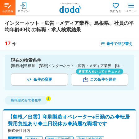
会員登録
ログイン
気になる
メニュー
インターネット・広告・メディア業界、島根県、社員の平
均年齢40代
の転職・求人検索結果
17
条件で並び替え
件
現在の検索条件
[勤務地]島根県 [業種]インターネット・広告・メディア業界 [詳細条件](社員の平均年齢)40代
新着求人をいつでもチェック
条件の変更
この条件を保存
島根県
のみで募集中
【島根／出雲】印刷製造オペレーター※日勤のみ◆転居
費用負担あり◆土日祝休み◆綺麗な職場です
株式会社河内