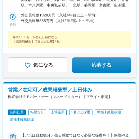
地下鉄浅草線『浅草橋駅』A2出口より徒歩約3分・JR総武線快速
駅、牧志駅、市役所前駅(北海道)、勾当台公園駅、宮城野通駅、宇
駅、本八戸駅、中央弘前駅、下北駅、盛岡駅、宮古駅、広瀬通
『馬喰町駅』C3出口より徒歩約6分※受動喫煙防止対策（屋内全面
都宮駅東口駅、秩父駅、千葉中央駅、東海神駅、神保町駅、湯島
駅、新田駅(宮城県)、五橋駅、秋田駅、能代駅、羽後本荘駅、山形
禁煙）▼勤務地の詳細は以下をご確認ください
外交員報酬1028万円（入社4年目以上・平均）
駅、小伝馬町駅、仲御徒町駅、奥沢駅、立川南駅、秋葉原駅、日
駅、南長井駅、さくらんぼ東根駅、郡山駅(福島県)、いわき駅、福
外交員報酬888万円（入社2年目以上・平均）
ノ出町駅、横浜駅、桜木町駅、桜橋駅(富山県)、福井駅、新浜松
島駅(福島県)、小見川駅、つくば駅、偕楽園駅、東宿郷駅、小山
給与
駅、新豊橋駅、栄駅(愛知県)、大津駅、丸太町駅(京都市営)、四ツ
駅、西那須野駅、高崎駅、中央前橋駅、太田駅(群馬県)、大宮駅
橋駅、大阪梅田駅(阪神線)、神戸三宮駅(阪急・神戸高速)、田町駅
(埼玉県)、川越駅、御花畑駅、南浦和駅、東松山駅、深谷駅、葭川
年収1000万円が当たり前になる。
(岡山県)、松川町駅、本通駅、瓦町駅、南堀端駅、デンテツターミ
公園駅、京成成田駅、海浜幕張駅、船橋駅、柏駅、水道橋駅、末
【成果報酬型】で青天井に稼げる。
ナルビル前駅、平和通駅、大橋駅(長崎県)、佐世保駅、九品寺交差
広町駅(東京都)、馬喰町駅、吉祥寺駅、町田駅、自由が丘駅、立川
点駅、甲東中学校前駅、県庁前駅(沖縄県)
駅、京王八王子駅、岩本町駅、日本大通り駅、伊勢佐木長者町
駅、藤沢駅、平塚駅、沼津駅、高島町駅、馬車道駅、みなとみら
い駅、新潟駅、長岡駅、西新発田駅、春日山駅、甲府駅、市役所
気になる
応募する
前駅(長野県)、信濃荒井駅、電気ビル前駅、北鉄金沢駅、仁愛女子
高校駅、敦賀駅、西岐阜駅、高山駅、多治見駅、新静岡駅、富士
駅、第一通り駅、駅前駅、久屋大通駅、尾張一宮駅、津新町駅、
近鉄四日市駅、草津駅(滋賀県)、彦根駅、島ノ関駅、烏丸御池駅、
本町駅、北新地駅、旧居留地・大丸前駅、貿易センター駅、姫路
営業／在宅可／成果報酬型／土日休み
駅、手柄駅、新大宮駅、和歌山市駅、鳥取駅、松江駅、電鉄出雲
株式会社ＦＰパートナー（マネードクター）【プライム市場】
市駅、岡山駅前駅、銀山町駅、福山駅、袋町駅、新山口駅、徳山
駅、徳島駅、阿南駅、片原町駅(香川県)、松山市駅、丸亀駅、はり
まや橋駅、博多駅、小倉駅(福岡県)、東比恵駅、通谷駅、西鉄久留
契約社員
転勤なし
上場企業
5名以上採用
職種未経験歓迎
米駅、佐賀駅、平和公園駅、佐世保中央駅、水道町駅、大分駅、
業種未経験歓迎
中津駅(大分県)、宮崎駅、高見馬場駅、隼人駅、美栄橋駅、バスセ
ンター前駅、函館駅、弘前駅、青葉通一番町駅、愛宕橋駅、長井
駅、駅東公園前駅、前橋駅、西武秩父駅、栄町駅(千葉県)、成田
【アポは自動振分／売る感覚ではなく必要な提案を！】保険や金