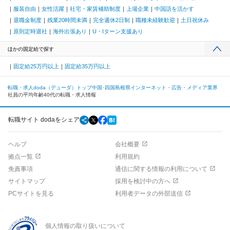
服装自由
女性活躍
社宅・家賃補助制度
上場企業
中国語を活かす
退職金制度
残業20時間未満
完全週休2日制
職種未経験歓迎
土日祝休み
原則定時退社
海外出張あり
U・Iターン支援あり
ほかの固定給で探す
固定給25万円以上
固定給35万円以上
転職・求人doda（デューダ）トップ
中国･四国
島根県
インターネット・広告・メディア業界
社員の平均年齢40代の転職・求人情報
転職サイト dodaをシェア
ヘルプ
会社概要
拠点一覧
利用規約
免責事項
通信に関する情報の利用について
サイトマップ
採用を検討中の方へ
PCサイトを見る
利用者データの外部送信
個人情報の取り扱いについて