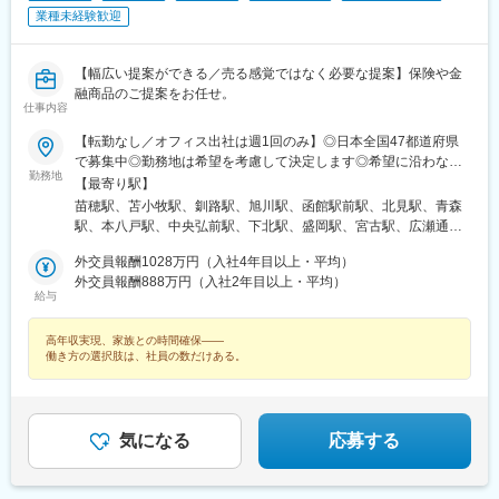
駅、駅東公園前駅、前橋駅、西武秩父駅、栄町駅(千葉県)、成田
業種未経験歓迎
駅、京成船橋駅、九段下駅、上野広小路駅、馬喰横山駅、九品仏
駅、立川北駅、八王子駅、神田駅(東京都)、石川町駅、関内駅、新
高島駅、大庭駅、新富町駅(富山県)、福井城址大名町駅、遠州病院
【幅広い提案ができる／売る感覚ではなく必要な提案】保険や金
駅、駅前大通駅、栄町駅(愛知県)、あすなろう四日市駅、石場駅、
融商品のご提案をお任せ。
仕事内容
京都市役所前駅、心斎橋駅、東梅田駅、元町駅(兵庫県)、三宮・花
時計前駅、山陽姫路駅、岡山駅、稲荷町駅(広島県)、中電前駅、眉
【転勤なし／オフィス出社は週1回のみ】◎日本全国47都道府県
山ロープウェイ山麓駅、高松築港駅、堀詰駅、西小倉駅、東中間
で募集中◎勤務地は希望を考慮して決定します◎希望に沿わない
駅、花畑駅、原爆資料館駅、中佐世保駅、通町筋駅、加治屋町
勤務地
転勤はありません＜本社＞■東京都台東区浅草橋1-1-8 FP浅草橋ビ
【最寄り駅】
駅、牧志駅、市役所前駅(北海道)、勾当台公園駅、宮城野通駅、宇
ル・JR中央・総武線『浅草橋駅』西口出口より徒歩約2分・都営
苗穂駅、苫小牧駅、釧路駅、旭川駅、函館駅前駅、北見駅、青森
都宮駅東口駅、秩父駅、千葉中央駅、東海神駅、神保町駅、湯島
地下鉄浅草線『浅草橋駅』A2出口より徒歩約3分・JR総武線快速
駅、本八戸駅、中央弘前駅、下北駅、盛岡駅、宮古駅、広瀬通
駅、小伝馬町駅、仲御徒町駅、奥沢駅、立川南駅、秋葉原駅、日
『馬喰町駅』C3出口より徒歩約6分※受動喫煙防止対策（屋内全面
駅、新田駅(宮城県)、五橋駅、秋田駅、能代駅、羽後本荘駅、山形
ノ出町駅、横浜駅、桜木町駅、桜橋駅(富山県)、福井駅、新浜松
禁煙）▼勤務地の詳細は以下をご確認ください
外交員報酬1028万円（入社4年目以上・平均）
駅、南長井駅、さくらんぼ東根駅、郡山駅(福島県)、いわき駅、福
駅、新豊橋駅、栄駅(愛知県)、大津駅、丸太町駅(京都市営)、四ツ
外交員報酬888万円（入社2年目以上・平均）
島駅(福島県)、小見川駅、つくば駅、偕楽園駅、東宿郷駅、小山
橋駅、大阪梅田駅(阪神線)、神戸三宮駅(阪急・神戸高速)、田町駅
給与
駅、西那須野駅、高崎駅、中央前橋駅、太田駅(群馬県)、大宮駅
(岡山県)、松川町駅、本通駅、瓦町駅、南堀端駅、デンテツターミ
(埼玉県)、川越駅、御花畑駅、南浦和駅、東松山駅、深谷駅、葭川
ナルビル前駅、平和通駅、大橋駅(長崎県)、佐世保駅、九品寺交差
高年収実現、家族との時間確保――
公園駅、京成成田駅、海浜幕張駅、船橋駅、柏駅、水道橋駅、末
点駅、甲東中学校前駅、県庁前駅(沖縄県)
働き方の選択肢は、社員の数だけある。
広町駅(東京都)、馬喰町駅、吉祥寺駅、町田駅、自由が丘駅、立川
駅、京王八王子駅、岩本町駅、日本大通り駅、伊勢佐木長者町
駅、藤沢駅、平塚駅、沼津駅、高島町駅、馬車道駅、みなとみら
い駅、新潟駅、長岡駅、西新発田駅、春日山駅、甲府駅、市役所
気になる
応募する
前駅(長野県)、信濃荒井駅、電気ビル前駅、北鉄金沢駅、仁愛女子
高校駅、敦賀駅、西岐阜駅、高山駅、多治見駅、新静岡駅、富士
駅、第一通り駅、駅前駅、久屋大通駅、尾張一宮駅、津新町駅、