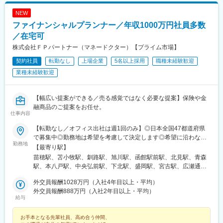
近鉄四日市駅、草津駅(滋賀県)、彦根駅、島ノ関駅、烏丸御池駅、
本町駅、北新地駅、旧居留地・大丸前駅、貿易センター駅、姫路
NEW
駅、手柄駅、新大宮駅、和歌山市駅、鳥取駅、松江駅、電鉄出雲
ファイナンシャルプランナー／年収1000万円社員多数
市駅、岡山駅前駅、銀山町駅、福山駅、袋町駅、新山口駅、徳山
／在宅可
駅、徳島駅、阿南駅、片原町駅(香川県)、松山市駅、丸亀駅、はり
株式会社ＦＰパートナー（マネードクター）【プライム市場】
まや橋駅、博多駅、小倉駅(福岡県)、東比恵駅、通谷駅、西鉄久留
米駅、佐賀駅、平和公園駅、佐世保中央駅、水道町駅、大分駅、
契約社員
転勤なし
上場企業
5名以上採用
職種未経験歓迎
中津駅(大分県)、宮崎駅、高見馬場駅、隼人駅、美栄橋駅、バスセ
業種未経験歓迎
ンター前駅、函館駅、弘前駅、青葉通一番町駅、愛宕橋駅、長井
駅、駅東公園前駅、前橋駅、西武秩父駅、栄町駅(千葉県)、成田
駅、京成船橋駅、九段下駅、上野広小路駅、馬喰横山駅、九品仏
【幅広い提案ができる／売る感覚ではなく必要な提案】保険や金
駅、立川北駅、八王子駅、神田駅(東京都)、石川町駅、関内駅、新
融商品のご提案をお任せ。
高島駅、大庭駅、新富町駅(富山県)、福井城址大名町駅、遠州病院
仕事内容
駅、駅前大通駅、栄町駅(愛知県)、あすなろう四日市駅、石場駅、
【転勤なし／オフィス出社は週1回のみ】◎日本全国47都道府県
京都市役所前駅、心斎橋駅、東梅田駅、元町駅(兵庫県)、三宮・花
で募集中◎勤務地は希望を考慮して決定します◎希望に沿わない
時計前駅、山陽姫路駅、岡山駅、稲荷町駅(広島県)、中電前駅、眉
勤務地
転勤はありません＜本社＞■東京都台東区浅草橋1-1-8 FP浅草橋ビ
山ロープウェイ山麓駅、高松築港駅、堀詰駅、西小倉駅、東中間
【最寄り駅】
ル・JR中央・総武線『浅草橋駅』西口出口より徒歩約2分・都営
駅、花畑駅、原爆資料館駅、中佐世保駅、通町筋駅、加治屋町
苗穂駅、苫小牧駅、釧路駅、旭川駅、函館駅前駅、北見駅、青森
地下鉄浅草線『浅草橋駅』A2出口より徒歩約3分・JR総武線快速
駅、牧志駅、市役所前駅(北海道)、勾当台公園駅、宮城野通駅、宇
駅、本八戸駅、中央弘前駅、下北駅、盛岡駅、宮古駅、広瀬通
『馬喰町駅』C3出口より徒歩約6分※受動喫煙防止対策（屋内全面
都宮駅東口駅、秩父駅、千葉中央駅、東海神駅、神保町駅、湯島
駅、新田駅(宮城県)、五橋駅、秋田駅、能代駅、羽後本荘駅、山形
禁煙）▼勤務地の詳細は以下をご確認ください
外交員報酬1028万円（入社4年目以上・平均）
駅、小伝馬町駅、仲御徒町駅、奥沢駅、立川南駅、秋葉原駅、日
駅、南長井駅、さくらんぼ東根駅、郡山駅(福島県)、いわき駅、福
外交員報酬888万円（入社2年目以上・平均）
ノ出町駅、横浜駅、桜木町駅、桜橋駅(富山県)、福井駅、新浜松
島駅(福島県)、小見川駅、つくば駅、偕楽園駅、東宿郷駅、小山
給与
駅、新豊橋駅、栄駅(愛知県)、大津駅、丸太町駅(京都市営)、四ツ
駅、西那須野駅、高崎駅、中央前橋駅、太田駅(群馬県)、大宮駅
橋駅、大阪梅田駅(阪神線)、神戸三宮駅(阪急・神戸高速)、田町駅
(埼玉県)、川越駅、御花畑駅、南浦和駅、東松山駅、深谷駅、葭川
お手本となる先輩社員、高め合う仲間、
(岡山県)、松川町駅、本通駅、瓦町駅、南堀端駅、デンテツターミ
公園駅、京成成田駅、海浜幕張駅、船橋駅、柏駅、水道橋駅、末