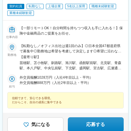
駅、徳島駅、阿南駅、片原町駅(香川県)、松山市駅、丸亀駅、はり
まや橋駅、博多駅、小倉駅(福岡県)、東比恵駅、通谷駅、西鉄久留
契約社員
転勤なし
上場企業
5名以上採用
職種未経験歓迎
米駅、佐賀駅、平和公園駅、佐世保中央駅、水道町駅、大分駅、
業種未経験歓迎
中津駅(大分県)、宮崎駅、高見馬場駅、隼人駅、美栄橋駅、バスセ
ンター前駅、函館駅、弘前駅、青葉通一番町駅、愛宕橋駅、長井
駅、駅東公園前駅、前橋駅、西武秩父駅、栄町駅(千葉県)、成田
【一部リモートOK！自分時間を持ちつつ収入も手に入れる！】保
駅、京成船橋駅、九段下駅、上野広小路駅、馬喰横山駅、九品仏
険や金融商品のご提案をお任せ。
駅、立川北駅、八王子駅、神田駅(東京都)、石川町駅、関内駅、新
仕事内容
高島駅、大庭駅、新富町駅(富山県)、福井城址大名町駅、遠州病院
【転勤なし／オフィス出社は週1回のみ】◎日本全国47都道府県
駅、駅前大通駅、栄町駅(愛知県)、あすなろう四日市駅、石場駅、
で募集中◎勤務地は希望を考慮して決定します◎希望に沿わない
京都市役所前駅、心斎橋駅、東梅田駅、元町駅(兵庫県)、三宮・花
勤務地
転勤はありません＜本社＞■東京都台東区浅草橋1-1-8 FP浅草橋ビ
【最寄り駅】
時計前駅、山陽姫路駅、岡山駅、稲荷町駅(広島県)、中電前駅、眉
ル・JR中央・総武線『浅草橋駅』西口出口より徒歩約2分・都営
苗穂駅、苫小牧駅、釧路駅、旭川駅、函館駅前駅、北見駅、青森
山ロープウェイ山麓駅、高松築港駅、堀詰駅、西小倉駅、東中間
地下鉄浅草線『浅草橋駅』A2出口より徒歩約3分・JR総武線快速
駅、本八戸駅、中央弘前駅、下北駅、盛岡駅、宮古駅、広瀬通
駅、花畑駅、原爆資料館駅、中佐世保駅、通町筋駅、加治屋町
『馬喰町駅』C3出口より徒歩約6分※受動喫煙防止対策（屋内全面
駅、新田駅(宮城県)、五橋駅、秋田駅、能代駅、羽後本荘駅、山形
駅、牧志駅、市役所前駅(北海道)、勾当台公園駅、宮城野通駅、宇
禁煙）▼勤務地の詳細は以下をご確認ください
外交員報酬1028万円（入社4年目以上・平均）
駅、南長井駅、さくらんぼ東根駅、郡山駅(福島県)、いわき駅、福
都宮駅東口駅、秩父駅、千葉中央駅、東海神駅、神保町駅、湯島
外交員報酬888万円（入社2年目以上・平均）
島駅(福島県)、小見川駅、つくば駅、偕楽園駅、東宿郷駅、小山
駅、小伝馬町駅、仲御徒町駅、奥沢駅、立川南駅、秋葉原駅、日
給与
駅、西那須野駅、高崎駅、中央前橋駅、太田駅(群馬県)、大宮駅
ノ出町駅、横浜駅、桜木町駅、桜橋駅(富山県)、福井駅、新浜松
(埼玉県)、川越駅、御花畑駅、南浦和駅、東松山駅、深谷駅、葭川
駅、新豊橋駅、栄駅(愛知県)、大津駅、丸太町駅(京都市営)、四ツ
信頼できて、安心できる環境。
公園駅、京成成田駅、海浜幕張駅、船橋駅、柏駅、水道橋駅、末
橋駅、大阪梅田駅(阪神線)、神戸三宮駅(阪急・神戸高速)、田町駅
だからこそ、自分の成長に集中できる
広町駅(東京都)、馬喰町駅、吉祥寺駅、町田駅、自由が丘駅、立川
(岡山県)、松川町駅、本通駅、瓦町駅、南堀端駅、デンテツターミ
駅、京王八王子駅、岩本町駅、日本大通り駅、伊勢佐木長者町
ナルビル前駅、平和通駅、大橋駅(長崎県)、佐世保駅、九品寺交差
駅、藤沢駅、平塚駅、沼津駅、高島町駅、馬車道駅、みなとみら
点駅、甲東中学校前駅、県庁前駅(沖縄県)
い駅、新潟駅、長岡駅、西新発田駅、春日山駅、甲府駅、市役所
気になる
応募する
前駅(長野県)、信濃荒井駅、電気ビル前駅、北鉄金沢駅、仁愛女子