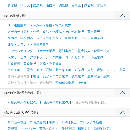
鳥取県
岡山県
広島県
山口県
徳島県
香川県
愛媛県
高知県
ほかの業種で探す
IT・通信業界
メーカー（機械・電気）業界
メーカー（素材・化学・食品・化粧品・その他）業界
商社業界
医薬品・医療機器・ライフサイエンス・医療系サービス
金融業界
建設・プラント・不動産業界
コンサルティング・リサーチ業界・専門事務所・監査法人・税理士法人
人材サービス・アウトソーシング業界・コールセンター
小売業界
外食産業・飲食業界
運輸・物流業界
エネルギー（電力・ガス・石油・新エネルギー）業界
旅行・宿泊・レジャー業界
警備・清掃業界
理容・美容・エステ業界
教育業界
農林水産・鉱業
公社・官公庁・学校・研究施設
冠婚葬祭業界
その他
ほかの社員の平均年齢で探す
社員の平均年齢20代
社員の平均年齢30代
社員の平均年齢50代以上
ほかのこだわり条件で探す
第二新卒歓迎
外資系企業
年間休日120日以上
フレックス勤務
管理職・マネジャー
英語を活かす
学歴不問
転勤なし（勤務地限定）