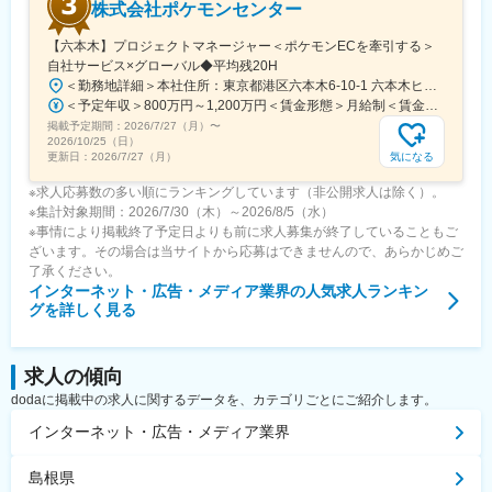
株式会社ポケモンセンター
可能。
【六本木】プロジェクトマネージャー＜ポケモンECを牽引する＞
自社サービス×グローバル◆平均残20H
変更の範囲：会社の定める業務
＜勤務地詳細＞本社住所：東京都港区六本木6-10-1 六本木ヒルズ森タワー47F受動喫煙対策：屋内全面禁煙変更の範囲：会社の定める事業所（リモートワーク含む）
＜予定年収＞800万円～1,200万円＜賃金形態＞月給制＜賃金内訳＞月額（基本給）：598,822円～837,000円固定残業手当/月：109,011円～163,480円（固定残業時間25時間0分/月）超過した時間外労働の残業手当は追加支給＜月給＞707,833円～1,000,480円（一律手当を含む）＜昇給有無＞有＜残業手当＞有賃金はあくまでも目安の金額であり、選考を通じて上下する可能性があります。月給(月額)は固定手当を含めた表記です。
掲載予定期間：
2026/7/27（月）
〜
2026/10/25（日）
気になる
更新日：
2026/7/27（月）
※求人応募数の多い順にランキングしています（非公開求人は除く）。
※集計対象期間：2026/7/30（木）～2026/8/5（水）
※事情により掲載終了予定日よりも前に求人募集が終了していることもご
ざいます。その場合は当サイトから応募はできませんので、あらかじめご
了承ください。
インターネット・広告・メディア業界
の人気求人ランキン
グを詳しく見る
求人の傾向
dodaに掲載中の求人に関するデータを、カテゴリごとにご紹介します。
インターネット・広告・メディア業界
島根県