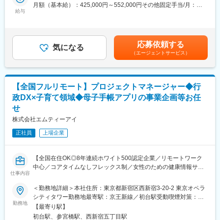
駅、花畑駅、原爆資料館駅、中佐世保駅、通町筋駅、加治屋町
見を得られるオンライン医局”として拡大中。
月額（基本給）：425,000円～552,000円その他固定手当/月：
駅、牧志駅、市役所前駅(北海道)、勾当台公園駅、宮城野通駅、宇
給与
10,000円固定残業手当/月：153,000円～197,600円（固定残業時
都宮駅東口駅、秩父駅、千葉中央駅、東海神駅、神保町駅、湯島
■具体的な業務内容
間45時間0分/月）超過した時間外労働の残業手当は追加支給＜月
駅、小伝馬町駅、仲御徒町駅、奥沢駅、立川南駅、秋葉原駅、日
・プロダクトのビジョンと戦略の策定・推進
給＞588,000円～759,600円（一律手当を含む）＜昇給有無＞有＜
ノ出町駅、横浜駅、桜木町駅、桜橋駅(富山県)、福井駅、新浜松
・市場・競合・ユーザー分析
残業手当＞有＜給与補足＞固定手当として、在宅勤務手当(月1万
応募依頼する
駅、新豊橋駅、栄駅(愛知県)、大津駅、丸太町駅(京都市営)、四ツ
・新サービス、新機能の企画、要件定義、仕様策定
気になる
円)がございます。賃金はあくまでも目安の金額であり、選考を通
（エージェントサービス）
橋駅、大阪梅田駅(阪神線)、神戸三宮駅(阪急・神戸高速)、田町駅
※最近の新機能例：診断RPG
じて上下する可能性があります。月給(月額)は固定手当を含めた表
(岡山県)、松川町駅、本通駅、瓦町駅、南堀端駅、デンテツターミ
・既存サービス、企画の運用・改善
記です。
ナルビル前駅、平和通駅、大橋駅(長崎県)、佐世保駅、九品寺交差
・開発チーム（エンジニア、デザイナー等）との連携とディレク
点駅、甲東中学校前駅、県庁前駅(沖縄県)
ション
【全国フルリモート】プロジェクトマネージャー◆行
・KPIの設定と進捗管理、データに基づいた改善策の立案と実行
政DX×子育て領域◆母子手帳アプリの事業企画等お任
・ロードマップの作成と管理
せ
・部門間（経営層、営業、マーケティング等）の調整
※ご本人の意向および試用期間中の業務状況などを踏まえて適材適
株式会社エムティーアイ
所を判断していきます。
正社員
上場企業
※少数精鋭で実力主義、かつ積極性・協力性・スピードを重んじる
組織です。
早期にチームリードをお任せするケースもあります。
【全国在住OK◎8年連続ホワイト500認定企業／リモートワーク
中心／コアタイムなしフレックス制／女性のための健康情報サイ
■組織体制※製薬事業部
仕事内容
ト「ルナルナ」などを提供】
ディレクター、UXUIデザイナー、エンジニア（バックエンド、フ
※本ポジションは、株式会社エムティーアイにて採用後、グループ
ロントエンド、インフラ、AI各種在籍。業務委託・外注含む）で
＜勤務地詳細＞本社住所：東京都新宿区西新宿3-20-2 東京オペラ
会社である母子モ株式会社（母子手帳アプリ「母子モ」を運営）
プロダクトチームを組成。現PdMは業務委託で活躍されており、
シティタワー勤務地最寄駅：京王新線／初台駅受動喫煙対策：屋
へ在籍出向となります。
勤務地
今回は正社員のプロダクトマネージャーとして中心的な役割をお
内全面禁煙変更の範囲：会社の定める事業所（リモートワーク含
【最寄り駅】
任せいたします。
む）
初台駅、参宮橋駅、西新宿五丁目駅