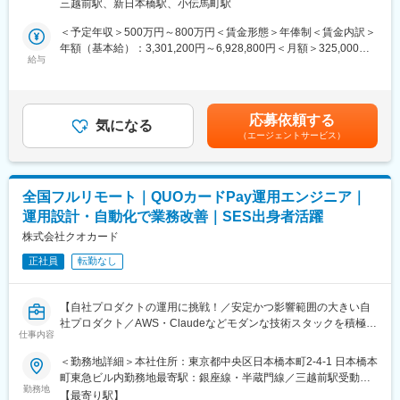
トワーク含む）
き、キャリアアップにつながります。
三越前駅、新日本橋駅、小伝馬町駅
QUOカードPayや関連システムの開発担当の募集です。
内製化が完了し、加盟店数、アプリ会員数ともに好調に推移する
＜予定年収＞500万円～800万円＜賃金形態＞年俸制＜賃金内訳＞
■出向先について：母子モ株式会社
中で、今後もユーザーのニーズに応えられるよう機能追加や改善
年額（基本給）：3,301,200円～6,928,800円＜月額＞325,000円
「ICTの活用により“不安や負担”を軽減し “安心で簡便”な子育て
を加速させるため増員採用です。
給与
～666,000円（12分割）（一律手当を含む）＜昇給有無＞有＜残
社会を地域と共創する」をミッションに、子育て領域における行
業手当＞有＜給与補足＞※経験・能力を考慮の上、弊社規定により
政のDX（デジタル・トランスフォーメーション）ソリューション
■業務内容
決定します。※昇給査定年1回※固定残業手当は月、20時間0分、
を運営しております。
・QUOカードPayシステム、またその関連システムの設計・実装
49,900円～88,600円を支給※裁量労働制のため固定残業時間を超
運営サービスである、母子手帳アプリ「母子モ」は
応募依頼する
・新規開発
気になる
過した分の追加支給はありません。※休日・深夜手当：土日や夜間
2026年1月現在1741自治体中、800以上の自治体で採用されてお
（エージェントサービス）
※開発体制
に勤務が発生した場合は、別途手当を支給します。賃金はあくま
り、業界内において圧倒的トップクラスのシェアを誇っていま
プロダクト毎にチームを作っています。現在は2週間スプリントの
でも目安の金額であり、選考を通じて上下する可能性がありま
す。
スクラムを実施しています。
す。月給(月額)は固定手当を含めた表記です。
申請などの事務手続きはラボ専属の事務担当が担うことで、エン
変更の範囲：会社の定める業務
全国フルリモート｜QUOカードPay運用エンジニア｜
ジニアは開発・運用など本質的な作業に集中できるようにしてい
運用設計・自動化で業務改善｜SES出身者活躍
ます。
株式会社クオカード
■開発環境
正社員
転勤なし
・言語/フレームワーク：サーバーサイドKotlin /Spring Boot /jOOQ
/ReactJS/TypeScript /OpenAPI
・インフラ：AWS (ECS,Fargate,Aurora,RDS,ALB）/Terraform
【自社プロダクトの運用に挑戦！／安定かつ影響範囲の大きい自
/Docker
社プロダクト／AWS・Claudeなどモダンな技術スタックを積極採
・DB：Aurora PostgreSQL
仕事内容
用／チームで進める社風】
★専任の事務担当が在籍しており、本質的なエンジニア業務に集
＜勤務地詳細＞本社住所：東京都中央区日本橋本町2-4-1 日本橋本
■ツール
中できる環境／指示待ちの運用業務ではなく、運用設計や改善に
町東急ビル内勤務地最寄駅：銀座線・半蔵門線／三越前駅受動喫
・監視：Datadog /Sentry
主体的に関われるポジションです★
勤務地
煙対策：屋内全面禁煙変更の範囲：会社の定める事業所（リモー
・プロジェクト管理：Jira/ Backlog
【最寄り駅】