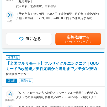
面禁煙変更の範囲：会社の定める事業所（リモートワーク含む）
■システム環境
【最寄り駅】
■業務内容：
・DB：Aurora PostgreSQL
代々木駅、北参道駅、南新宿駅
医師という専門性の高いユーザーに向き合い、プロダクト・マー
・インフラ：AWS
ケティング・ブランディングまで横断的に関わることができま
＜予定年収＞450万円～800万円＜賃金形態＞月給制＜賃金内訳＞
す。PM・開発ディレクター・エンジニアと連携しながら、UI/UX
月額（基本給）：299,000円～488,000円その他固定手当/月：
■利用ツール
にとどまらず、メール・広告・紙媒体まで、ユーザー体験を一貫
給与
10,000円固定残業手当/月：108,700円～175,100円（固定残業時
・監視：Datadog /Sentry
して設計できる裁量のあるポジションです。中長期にわたる弊社
間45時間0分/月）超過した時間外労働の残業手当は追加支給＜月
・ドキュメント管理：Google Workspace /Microsoft 365
が運営する医師向けWebサービス・アプリのブランディングも担
給＞417,700円～673,100円（一律手当を含む）＜昇給有無＞有＜
・プロジェクト管理：Backlog /Jira
っていただきたいと考えています。
残業手当＞有＜給与補足＞■上記「その他固定手当」：在宅勤務手
・コミュニケーション：Slack
応募依頼する
気になる
当賃金はあくまでも目安の金額であり、選考を通じて上下する可
・生成AI：Claude/Gemini/ChatGPT
（エージェントサービス）
■具体的には：
能性があります。月給(月額)は固定手当を含めた表記です。
・パスワードマネージャー：1Password
・医師向けWebサービス・サイト・アプリに関するUI/UXデザイ
ン
■組織構成
・サイト内に掲載される広告LPのデザイン
エンジニア、デザイナー合わせて42名程が在籍。運用チームは現
締切間近
・HTMLメールや広告バナー・SNS画像などWEBマーケティング
在7名が在籍。
【全国フルリモート】フルサイクルエンジニア｜QUO
に必要なデザイン
・学会で配るチラシやリーフレット・会員獲得のためのダイレク
カードPay開発／要件定義から運用まで／モダン技術
■働き方
トメールのデザイン
株式会社クオカード
フルリモート・裁量労働制で、状況に合わせて調整しながら勤務
可能。
正社員
転勤なし
■働き方
残業時間は10～20時間程とワークライフバランスを整えやすい環
境です。
変更の範囲：会社の定める業務
【SES・SIer出身の方も歓迎／フルサイクルで裁量〇／内製プロ
全国フルリモート制を導入しており、場所を縛られず拡大中の自
ダクトでの成長実感と影響力／AWS・Claude等／2週間スクラム
社サービスに携わりたい方にお勧めです。
仕事内容
／15分ルール／脱社内外注】
四半期に一回程度の対面で会うキックオフの機会もご用意してお
ります。