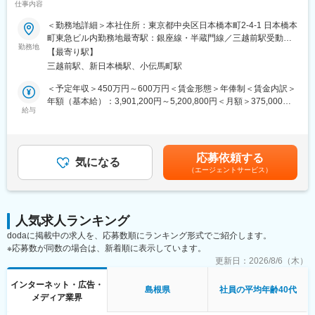
仕事内容
・生成AI：Claude/Claude code/Gemini/ChatGPT
▼参考ブログ：
＜勤務地詳細＞本社住所：東京都中央区日本橋本町2-4-1 日本橋本
・仕事内容や働き方について
＜魅力＞
町東急ビル内勤務地最寄駅：銀座線・半蔵門線／三越前駅受動喫
https://quo-digital.hatenablog.com/entry/2026/05/25/173622
勤務地
■働き方
煙対策：屋内全面禁煙変更の範囲：会社の定める事業所（リモー
【最寄り駅】
・Terraform未経験の運用エンジニアが、Claude Codeを活用して
フルリモート・裁量労働制のため、状況に合わせて調整しながら
トワーク含む）
三越前駅、新日本橋駅、小伝馬町駅
インフラ構築した話
勤務頂けます。子育て中の方も活躍しており、お子様のお迎えな
https://quo-digital.hatenablog.com/entry/2026/02/05/144740
ど中抜けも可能です。
＜予定年収＞450万円～600万円＜賃金形態＞年俸制＜賃金内訳＞
年額（基本給）：3,901,200円～5,200,800円＜月額＞375,000円
■職務内容
給与
■フルサイクルで裁量を持てる
～500,000円（12分割）（一律手当を含む）＜昇給有無＞有＜残
デジタルギフト「QUOカードPay」の運用エンジニアとして、監
「エンジニアは顧客（利用者）の課題を解決する存在である」と
業手当＞有＜給与補足＞固定残業手当：月20時間分（49,900円～
視・障害対応から運用設計・自動化まで一貫してお任せします。
いう考え方を大切にしています。
66,600円）を支給。勤務形態と残業実態：裁量労働制のため固定
上記に加え、改善提案や新規開発に伴う運用設計など主体的に推
要件定義～設計・実装・デプロイ・監視・運用まで一貫して担当
残業時間を超過した分の追加支給はありませんが、実際の残業は
応募依頼する
進し、開発・インフラ・QA・UI/UX等の他チームと連携して業務
気になる
でき、ビジネス側と直接やり取りして最適解を提案・実行できま
平均月10時間程度となっています。休日・深夜手当：土日や夜間
（エージェントサービス）
効率改善を図っていただきます。
す。
に勤務が発生した場合は、別途手当を支給します。賃金はあくま
でも目安の金額であり、選考を通じて上下する可能性がありま
■業務内容例
■実践的な開発体制と高速改善サイクル
す。月給(月額)は固定手当を含めた表記です。
・ログやリソースの監視、監視設定最適化
2週間のスクラムを採用。短いフィードバックループで、ユーザー
人気求人ランキング
・障害対応の1次対応のアウトソース
のフィードバックを早くプロダクトに反映することを意識してい
dodaに掲載中の求人を、応募数順にランキング形式でご紹介します。
・運用設計
ます。
※応募数が同数の場合は、新着順に表示しています。
・システム連携先や社内他部署からの問い合わせ対応
・データ出力
更新日：
2026/8/6（木）
■組織体制や進め方に関する記事はこちら
・ライブラリ/フレームワークのアップデート対応
https://quo-digital.hatenablog.com/entry/2025/03/27/173757
インターネット・広告・
島根県
社員の平均年齢40代
メディア業界
■夜間・休日対応
変更の範囲：会社の定める業務
アラート検知はMSPにアウトソースしており定常的な夜勤はあり