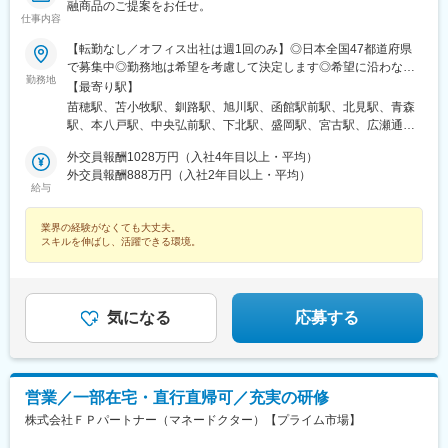
駅、京成船橋駅、九段下駅、上野広小路駅、馬喰横山駅、九品仏
融商品のご提案をお任せ。
駅、立川北駅、八王子駅、神田駅(東京都)、石川町駅、関内駅、新
仕事内容
高島駅、大庭駅、新富町駅(富山県)、福井城址大名町駅、遠州病院
【転勤なし／オフィス出社は週1回のみ】◎日本全国47都道府県
駅、駅前大通駅、栄町駅(愛知県)、あすなろう四日市駅、石場駅、
で募集中◎勤務地は希望を考慮して決定します◎希望に沿わない
京都市役所前駅、心斎橋駅、東梅田駅、元町駅(兵庫県)、三宮・花
勤務地
転勤はありません＜本社＞■東京都台東区浅草橋1-1-8 FP浅草橋ビ
【最寄り駅】
時計前駅、山陽姫路駅、岡山駅、稲荷町駅(広島県)、中電前駅、眉
ル・JR中央・総武線『浅草橋駅』西口出口より徒歩約2分・都営
苗穂駅、苫小牧駅、釧路駅、旭川駅、函館駅前駅、北見駅、青森
山ロープウェイ山麓駅、高松築港駅、堀詰駅、西小倉駅、東中間
地下鉄浅草線『浅草橋駅』A2出口より徒歩約3分・JR総武線快速
駅、本八戸駅、中央弘前駅、下北駅、盛岡駅、宮古駅、広瀬通
駅、花畑駅、原爆資料館駅、中佐世保駅、通町筋駅、加治屋町
『馬喰町駅』C3出口より徒歩約6分※受動喫煙防止対策（屋内全面
駅、新田駅(宮城県)、五橋駅、秋田駅、能代駅、羽後本荘駅、山形
駅、牧志駅、市役所前駅(北海道)、勾当台公園駅、宮城野通駅、宇
禁煙）▼勤務地の詳細は以下をご確認ください
外交員報酬1028万円（入社4年目以上・平均）
駅、南長井駅、さくらんぼ東根駅、郡山駅(福島県)、いわき駅、福
都宮駅東口駅、秩父駅、千葉中央駅、東海神駅、神保町駅、湯島
外交員報酬888万円（入社2年目以上・平均）
島駅(福島県)、小見川駅、つくば駅、偕楽園駅、東宿郷駅、小山
駅、小伝馬町駅、仲御徒町駅、奥沢駅、立川南駅、秋葉原駅、日
給与
駅、西那須野駅、高崎駅、中央前橋駅、太田駅(群馬県)、大宮駅
ノ出町駅、横浜駅、桜木町駅、桜橋駅(富山県)、福井駅、新浜松
(埼玉県)、川越駅、御花畑駅、南浦和駅、東松山駅、深谷駅、葭川
駅、新豊橋駅、栄駅(愛知県)、大津駅、丸太町駅(京都市営)、四ツ
業界の経験がなくても大丈夫。
公園駅、京成成田駅、海浜幕張駅、船橋駅、柏駅、水道橋駅、末
橋駅、大阪梅田駅(阪神線)、神戸三宮駅(阪急・神戸高速)、田町駅
スキルを伸ばし、活躍できる環境。
広町駅(東京都)、馬喰町駅、吉祥寺駅、町田駅、自由が丘駅、立川
(岡山県)、松川町駅、本通駅、瓦町駅、南堀端駅、デンテツターミ
駅、京王八王子駅、岩本町駅、日本大通り駅、伊勢佐木長者町
ナルビル前駅、平和通駅、大橋駅(長崎県)、佐世保駅、九品寺交差
駅、藤沢駅、平塚駅、沼津駅、高島町駅、馬車道駅、みなとみら
点駅、甲東中学校前駅、県庁前駅(沖縄県)
い駅、新潟駅、長岡駅、西新発田駅、春日山駅、甲府駅、市役所
気になる
応募する
前駅(長野県)、信濃荒井駅、電気ビル前駅、北鉄金沢駅、仁愛女子
高校駅、敦賀駅、西岐阜駅、高山駅、多治見駅、新静岡駅、富士
駅、第一通り駅、駅前駅、久屋大通駅、尾張一宮駅、津新町駅、
近鉄四日市駅、草津駅(滋賀県)、彦根駅、島ノ関駅、烏丸御池駅、
本町駅、北新地駅、旧居留地・大丸前駅、貿易センター駅、姫路
営業／一部在宅・直行直帰可／充実の研修
駅、手柄駅、新大宮駅、和歌山市駅、鳥取駅、松江駅、電鉄出雲
株式会社ＦＰパートナー（マネードクター）【プライム市場】
市駅、岡山駅前駅、銀山町駅、福山駅、袋町駅、新山口駅、徳山