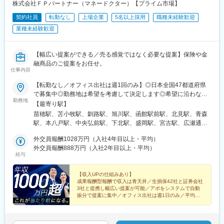
・工場全体：60名程
株式会社ＦＰパートナー（マネードクター）【プライム市場】
20～60代まで幅広い年齢の方が活躍しております。
契約社員
転勤なし
上場企業
5名以上採用
職種未経験歓迎
平均年齢は30代後半。20～30代前半の社員も多く在籍していて活
気のある職場です。
業種未経験歓迎
・虫やほこりをシャットアウトしたクリーンな工場です。
・水曜、土曜はノー残業デー！夜勤はなし！配属の工程にもより
ますが、残業は月平均30時間程度で、WLBを整えて働くことがで
【幅広い提案ができる／売る感覚ではなく必要な提案】保険や金
きます。
融商品のご提案をお任せ。
仕事内容
■入社後の流れ
【転勤なし／オフィス出社は週1回のみ】◎日本全国47都道府県
経験を活かしご活躍いただく予定ですが、入社後はまずはOJTに
で募集中◎勤務地は希望を考慮して決定します◎希望に沿わない
て弊社製造工程について説明とフォローをさせていただきます。
勤務地
転勤はありません＜本社＞■東京都台東区浅草橋1-1-8 FP浅草橋ビ
【最寄り駅】
ル・JR中央・総武線『浅草橋駅』西口出口より徒歩約2分・都営
苗穂駅、苫小牧駅、釧路駅、旭川駅、函館駅前駅、北見駅、青森
■同社について
地下鉄浅草線『浅草橋駅』A2出口より徒歩約3分・JR総武線快速
駅、本八戸駅、中央弘前駅、下北駅、盛岡駅、宮古駅、広瀬通
1990年に設立し、地元広島を中心に、株式会社ジェイ・エム・エ
『馬喰町駅』C3出口より徒歩約6分※受動喫煙防止対策（屋内全面
駅、新田駅(宮城県)、五橋駅、秋田駅、能代駅、羽後本荘駅、山形
スやフマキラー株式会社など、日本を代表する大手メーカーとの
禁煙）▼勤務地の詳細は以下をご確認ください
外交員報酬1028万円（入社4年目以上・平均）
駅、南長井駅、さくらんぼ東根駅、郡山駅(福島県)、いわき駅、福
直取引をしてきました。
外交員報酬888万円（入社2年目以上・平均）
島駅(福島県)、小見川駅、つくば駅、偕楽園駅、東宿郷駅、小山
2012年に出雲工場、2014年には東京営業所を開設する等、シェア
給与
駅、西那須野駅、高崎駅、中央前橋駅、太田駅(群馬県)、大宮駅
拡大に向け営業体制の強化を目指しています。「高い技術・品
(埼玉県)、川越駅、御花畑駅、南浦和駅、東松山駅、深谷駅、葭川
質」が好評をよび、昨今の景況感の中でも着実に成長し続ける優
【収入UPの仕組みあり】
公園駅、京成成田駅、海浜幕張駅、船橋駅、柏駅、水道橋駅、末
良企業です。
成果報酬型報酬で収入は青天井／生損保42社と証券会社
広町駅(東京都)、馬喰町駅、吉祥寺駅、町田駅、自由が丘駅、立川
製品に関しては自社一貫生産を貫いており、業界で初の八色機を
3社と提携し幅広い提案が可能／アポをシステムで自動
駅、京王八王子駅、岩本町駅、日本大通り駅、伊勢佐木長者町
振分で提案に集中／オフィス出社は週1日のみ／平均外
世界で初めて採用されました。完全受注生産のため、世の中にな
交員報酬年額1028万円（入社4年目）
駅、藤沢駅、平塚駅、沼津駅、高島町駅、馬車道駅、みなとみら
いものが創り出せることが特徴です。
（証券商品は外務員登録者限定）
い駅、新潟駅、長岡駅、西新発田駅、春日山駅、甲府駅、市役所
前駅(長野県)、信濃荒井駅、電気ビル前駅、北鉄金沢駅、仁愛女子