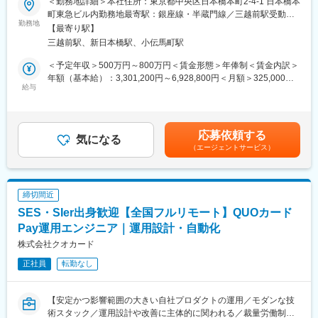
＜勤務地詳細＞本社住所：東京都中央区日本橋本町2-4-1 日本橋本
QUOカードPayや関連システムの開発担当の募集です。
町東急ビル内勤務地最寄駅：銀座線・半蔵門線／三越前駅受動喫
内製化が完了し、加盟店数、アプリ会員数ともに好調に推移する
勤務地
■当社について：
煙対策：屋内全面禁煙変更の範囲：会社の定める事業所（リモー
【最寄り駅】
中で、今後もユーザーのニーズに応えられるよう機能追加や改善
当社は、「テクノロジーの力で人々の健康寿命を延ばす」ことを
トワーク含む）
三越前駅、新日本橋駅、小伝馬町駅
を加速させるため増員採用です。
理念に掲げ、医師専用のWebサービスやアプリを展開していま
す。
＜予定年収＞500万円～800万円＜賃金形態＞年俸制＜賃金内訳＞
■業務内容
年額（基本給）：3,301,200円～6,928,800円＜月額＞325,000円
・QUOカードPayシステム、またその関連システムの設計・実装
給与
当社が提供する「ヒポクラ」は、約70,000人以上の医師が参加す
～666,000円（12分割）（一律手当を含む）＜昇給有無＞有＜残
・新規開発
る日本最大級の医師専用SNSであり、診療科や地域を超えて医師
業手当＞有＜給与補足＞※経験・能力を考慮の上、弊社規定により
※開発体制
同士がつながり、日々の臨床現場での疑問や知見を共有できる“オ
決定します。※昇給査定年1回※固定残業手当は月、20時間0分、
プロダクト毎にチームを作っています。現在は2週間スプリントの
ンライン医局”として多くの医師に活用されています。
49,900円～88,600円を支給※裁量労働制のため固定残業時間を超
応募依頼する
スクラムを実施しています。
気になる
過した分の追加支給はありません。※休日・深夜手当：土日や夜間
（エージェントサービス）
申請などの事務手続きはラボ専属の事務担当が担うことで、エン
コミュニティを通じて、医師は他の専門領域の知見を得たり、診
に勤務が発生した場合は、別途手当を支給します。賃金はあくま
ジニアは開発・運用など本質的な作業に集中できるようにしてい
療の選択肢を広げたりすることができ、結果的に患者さんにより
でも目安の金額であり、選考を通じて上下する可能性がありま
ます。
良い医療を届けることにつながっています。単なる情報共有にと
す。月給(月額)は固定手当を含めた表記です。
どまらず、医師同士の相互支援を通じて臨床力とモチベーション
締切間近
■開発環境
を高める仕組みを提供している点が、当社サービスの大きな強み
SES・SIer出身歓迎【全国フルリモート】QUOカード
・言語/フレームワーク：サーバーサイドKotlin /Spring Boot /jOOQ
となっています。
/ReactJS/TypeScript /OpenAPI
Pay運用エンジニア｜運用設計・自動化
・インフラ：AWS (ECS,Fargate,Aurora,RDS,ALB）/Terraform
変更の範囲：会社の定める業務
株式会社クオカード
/Docker
正社員
転勤なし
・DB：Aurora PostgreSQL
■ツール
【安定かつ影響範囲の大きい自社プロダクトの運用／モダンな技
・監視：Datadog /Sentry
術スタック／運用設計や改善に主体的に関われる／裁量労働制】
・プロジェクト管理：Jira/ Backlog