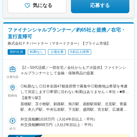
変更の範囲：会社の定める業務
高校駅、敦賀駅、西岐阜駅、高山駅、多治見駅、新静岡駅、富士
気になる
応募する
駅、第一通り駅、駅前駅、久屋大通駅、尾張一宮駅、津新町駅、
近鉄四日市駅、草津駅(滋賀県)、彦根駅、島ノ関駅、烏丸御池駅、
本町駅、北新地駅、旧居留地・大丸前駅、貿易センター駅、姫路
駅、手柄駅、新大宮駅、和歌山市駅、鳥取駅、松江駅、電鉄出雲
ファイナンシャルプランナー／約65社と提携／在宅・
市駅、岡山駅前駅、銀山町駅、福山駅、袋町駅、新山口駅、徳山
直行直帰可
駅、徳島駅、阿南駅、片原町駅(香川県)、松山市駅、丸亀駅、はり
まや橋駅、博多駅、小倉駅(福岡県)、東比恵駅、通谷駅、西鉄久留
株式会社ＦＰパートナー（マネードクター）【プライム市場】
米駅、佐賀駅、平和公園駅、佐世保中央駅、水道町駅、大分駅、
契約社員
転勤なし
上場企業
5名以上採用
中津駅(大分県)、宮崎駅、高見馬場駅、隼人駅、美栄橋駅、バスセ
ンター前駅、函館駅、弘前駅、青葉通一番町駅、愛宕橋駅、長井
駅、駅東公園前駅、前橋駅、西武秩父駅、栄町駅(千葉県)、成田
【2～50代活躍／一部在宅／会社からもアポ提供】ファイナンシ
駅、京成船橋駅、九段下駅、上野広小路駅、馬喰横山駅、九品仏
ャルプランナーとして金融・保険商品の提案
駅、立川北駅、八王子駅、神田駅(東京都)、石川町駅、関内駅、新
仕事内容
高島駅、大庭駅、新富町駅(富山県)、福井城址大名町駅、遠州病院
◎転勤なし◎日本全国47都道府県で募集中◎勤務地は希望を考慮
駅、駅前大通駅、栄町駅(愛知県)、あすなろう四日市駅、石場駅、
して決定します◎希望に沿わない転勤はありません＜本社＞■東京
京都市役所前駅、心斎橋駅、東梅田駅、元町駅(兵庫県)、三宮・花
勤務地
都台東区浅草橋1-1-8 FP浅草橋ビル・JR中央・総武線「浅草橋」
時計前駅、山陽姫路駅、岡山駅、稲荷町駅(広島県)、中電前駅、眉
【最寄り駅】
駅西口出口より徒歩約2分・都営地下鉄浅草線「浅草橋」駅A2出
山ロープウェイ山麓駅、高松築港駅、堀詰駅、西小倉駅、東中間
苗穂駅、苫小牧駅、釧路駅、旭川駅、函館駅前駅、北見駅、青森
口より徒歩約3分・JR総武線快速「馬喰町」駅C3出口より徒歩約
駅、花畑駅、原爆資料館駅、中佐世保駅、通町筋駅、加治屋町
駅、本八戸駅、中央弘前駅、下北駅、盛岡駅、宮古駅、広瀬通
6分※受動喫煙防止対策（屋内全面禁煙）▼勤務地の詳細は以下を
駅、牧志駅、市役所前駅(北海道)、勾当台公園駅、宮城野通駅、宇
駅、新田駅(宮城県)、五橋駅、秋田駅、能代駅、羽後本荘駅、山形
ご確認ください。
外交員報酬1028万円（入社4年目以上・平均）
都宮駅東口駅、秩父駅、千葉中央駅、東海神駅、神保町駅、湯島
駅、南長井駅、さくらんぼ東根駅、郡山駅(福島県)、いわき駅、福
外交員報酬888万円（入社2年目以上・平均）
駅、小伝馬町駅、仲御徒町駅、奥沢駅、立川南駅、秋葉原駅、日
島駅(福島県)、小見川駅、つくば駅、偕楽園駅、東宿郷駅、小山
給与
ノ出町駅、横浜駅、桜木町駅、桜橋駅(富山県)、福井駅、新浜松
駅、西那須野駅、高崎駅、中央前橋駅、太田駅(群馬県)、大宮駅
駅、新豊橋駅、栄駅(愛知県)、大津駅、丸太町駅(京都市営)、四ツ