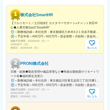
ません。
※土日・夜間のオンコール対応は5名のメンバーで回しておりま
す。各月対応する順番が定められていて、1番目に担当している方
株式会社SmartHR
が対応できない場合は2番目以降のメンバーへ連絡が行く体制を取
っています。
【フルリモート／土日祝休】カスタマーサポート※チャット対応中
※前年度の夜間・休日対応は年間19件。
心◆人事労務SaaS”SmartHR"
＜勤務地詳細＞本社住所：東京都港区六本木3-2-1 住友不動産六本木グランドタワー勤務地最寄駅：東京メトロ南北線／六本木一丁目駅受動喫煙対策：屋内全面禁煙変更の範囲：会社の定める事業所（リモートワーク含む）
■システム環境
＜予定年収＞406万円～602万円＜賃金形態＞月給制＜賃金内訳＞月額（基本給）：212,480円～315,200円その他固定手当/月：5,000円固定残業手当/月：77,520円～114,800円（固定残業時間45時間0分/月）超過した時間外労働の残業手当は追加支給＜月給＞295,000円～435,000円（一律手当を含む）＜昇給有無＞有＜残業手当＞有賃金はあくまでも目安の金額であり、選考を通じて上下する可能性があります。月給(月額)は固定手当を含めた表記です。
・DB：Aurora PostgreSQL
掲載予定期間：
2026/6/29（月）
〜
・インフラ：AWS
2026/9/27（日）
気になる
更新日：
2026/6/29（月）
■利用ツール
・監視：Datadog /Sentry
・ドキュメント管理：Google Workspace /Microsoft 365
PRONI株式会社
・プロジェクト管理：Backlog /Jira
・コミュニケーション：Slack
労務・総務◆勤怠管理や備品管理など◆時差出勤制度やリモートワ
・生成AI：Claude/Gemini/ChatGPT
ーク有◆福利厚生充実◎
・パスワードマネージャー：1Password
＜勤務地詳細＞本社住所：東京都品川区東五反田三丁目20番14号 住友不動産高輪パークタワー12F・18F勤務地最寄駅：JR線・都営浅草線・東急池上線／五反田駅受動喫煙対策：屋内喫煙可能場所あり変更の範囲：会社の定める事業所（リモートワーク含む）
＜予定年収＞500万円～650万円＜賃金形態＞月給制＜賃金内訳＞月額（基本給）：317,771円～413,102円固定残業手当/月：98,896円～128,565円（固定残業時間40時間0分/月）超過した時間外労働の残業手当は追加支給＜月給＞416,667円～541,667円（一律手当を含む）＜昇給有無＞有＜残業手当＞有＜給与補足＞経験・スキルに応じて決定成果に応じた個人賞与制度あり（半期ごと）賃金はあくまでも目安の金額であり、選考を通じて上下する可能性があります。月給(月額)は固定手当を含めた表記です。
■組織構成
掲載予定期間：
2026/7/27（月）
〜
エンジニア、デザイナー合わせて42名程が在籍。運用チームは現
2026/10/25（日）
在7名が在籍。
気になる
更新日：
2026/8/2（日）
■働き方
フルリモート・裁量労働制で、状況に合わせて調整しながら勤務