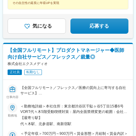
公園駅、京成成田駅、海浜幕張駅、船橋駅、柏駅、水道橋駅、末
橋駅、大阪梅田駅(阪神線)、神戸三宮駅(阪急・神戸高速)、田町駅
その自主性の延長に年収UPを実現
広町駅(東京都)、馬喰町駅、吉祥寺駅、町田駅、自由が丘駅、立川
(岡山県)、松川町駅、本通駅、瓦町駅、南堀端駅、デンテツターミ
駅、京王八王子駅、岩本町駅、日本大通り駅、伊勢佐木長者町
ナルビル前駅、平和通駅、大橋駅(長崎県)、佐世保駅、九品寺交差
駅、藤沢駅、平塚駅、沼津駅、高島町駅、馬車道駅、みなとみら
点駅、甲東中学校前駅、県庁前駅(沖縄県)
い駅、新潟駅、長岡駅、西新発田駅、春日山駅、甲府駅、市役所
気になる
応募する
前駅(長野県)、信濃荒井駅、電気ビル前駅、北鉄金沢駅、仁愛女子
高校駅、敦賀駅、西岐阜駅、高山駅、多治見駅、新静岡駅、富士
駅、第一通り駅、駅前駅、久屋大通駅、尾張一宮駅、津新町駅、
近鉄四日市駅、草津駅(滋賀県)、彦根駅、島ノ関駅、烏丸御池駅、
本町駅、北新地駅、旧居留地・大丸前駅、貿易センター駅、姫路
【全国フルリモート】プロダクトマネージャー◆医師
駅、手柄駅、新大宮駅、和歌山市駅、鳥取駅、松江駅、電鉄出雲
向け自社サービス／フレックス／裁量◎
市駅、岡山駅前駅、銀山町駅、福山駅、袋町駅、新山口駅、徳山
株式会社エクスメディオ
駅、徳島駅、阿南駅、片原町駅(香川県)、松山市駅、丸亀駅、はり
まや橋駅、博多駅、小倉駅(福岡県)、東比恵駅、通谷駅、西鉄久留
正社員
転勤なし
米駅、佐賀駅、平和公園駅、佐世保中央駅、水道町駅、大分駅、
中津駅(大分県)、宮崎駅、高見馬場駅、隼人駅、美栄橋駅、バスセ
ンター前駅、函館駅、弘前駅、青葉通一番町駅、愛宕橋駅、長井
【全国フルリモート／フレックス／医療の質向上に寄与する自社
駅、駅東公園前駅、前橋駅、西武秩父駅、栄町駅(千葉県)、成田
サービス】
仕事内容
駅、京成船橋駅、九段下駅、上野広小路駅、馬喰横山駅、九品仏
駅、立川北駅、八王子駅、神田駅(東京都)、石川町駅、関内駅、新
■担当業務
＜勤務地詳細＞本社住所：東京都渋谷区千駄ヶ谷5丁目15番6号
高島駅、大庭駅、新富町駅(富山県)、福井城址大名町駅、遠州病院
「ヒポクラ」という医師専用のWebサービスのプロダクトマネー
VORT代々木5階受動喫煙対策：屋内全面禁煙変更の範囲：会社の
駅、駅前大通駅、栄町駅(愛知県)、あすなろう四日市駅、石場駅、
ジャーをお任せします。
勤務地
定める事業所（リモートワーク含む）
【最寄り駅】
京都市役所前駅、心斎橋駅、東梅田駅、元町駅(兵庫県)、三宮・花
代々木駅、北参道駅、南新宿駅
時計前駅、山陽姫路駅、岡山駅、稲荷町駅(広島県)、中電前駅、眉
「ヒポクラ」：約75,000人以上の医師が参加する日本最大級の医
山ロープウェイ山麓駅、高松築港駅、堀詰駅、西小倉駅、東中間
師専用SNS。医師が専門外の事象に遭遇した際に他の医師より知
＜予定年収＞700万円～900万円＜賃金形態＞月給制＜賃金内訳＞