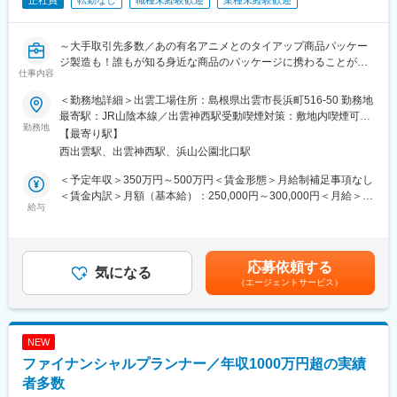
正社員
転勤なし
職種未経験歓迎
業種未経験歓迎
～大手取引先多数／あの有名アニメとのタイアップ商品パッケー
ジ製造も！誰もが知る身近な商品のパッケージに携わることがで
仕事内容
きます！／引っ越し手当あり～
＜勤務地詳細＞出雲工場住所：島根県出雲市長浜町516‐50 勤務地
■業務内容
最寄駅：JR山陰本線／出雲神西駅受動喫煙対策：敷地内喫煙可能
「商品の顔」ともいえるパッケージの企画・製造を行っている同
勤務地
場所あり変更の範囲：無
【最寄り駅】
社にて印刷製造オペレーターポジションを担っていただきます。
西出雲駅、出雲神西駅、浜山公園北口駅
製造のフローは「印刷」「打ち抜き」「貼り」「アソート」と各
工程にわかれており、今回の募集では印刷工程での勤務を想定し
＜予定年収＞350万円～500万円＜賃金形態＞月給制補足事項なし
ております。
＜賃金内訳＞月額（基本給）：250,000円～300,000円＜月給＞
印刷工程では、機械オペレーションの他に印刷された台紙の発色
給与
250,000円～300,000円＜昇給有無＞有＜残業手当＞有＜給与補足
の確認など色彩のチェックなどを行っていただきます。
＞※能力・経験を考慮の上、決定します。■昇給：年1回■賞与：年
※重量物20Kg程度のものもございますが、「紙」であるため1度に
2回（3月、7月）※昨年度実績2.5か月分■家族手当、役職手当あり
運ぶ量の調整が出来、またハンドパレット（フォークシフト）を
賃金はあくまでも目安の金額であり、選考を通じて上下する可能
応募依頼する
使用することもございます。
気になる
性があります。月給(月額)は固定手当を含めた表記です。
（エージェントサービス）
■採用背景
現在課長含み5名が印刷工程で勤務しておりますが、案件受注増に
対し安定した供給を行うための募集です。過度な残業等はなく
NEW
WLBの整いやすい、はたらきやすい環境です。
ファイナンシャルプランナー／年収1000万円超の実績
■働く環境
者多数