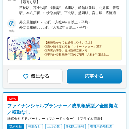
山ロープウェイ山麓駅、高松築港駅、堀詰駅、西小倉駅、東中間
転勤はありません＜本社＞■東京都台東区浅草橋1-1-8 FP浅草橋ビ
【最寄り駅】
駅、花畑駅、原爆資料館駅、中佐世保駅、通町筋駅、加治屋町
ル・JR中央・総武線『浅草橋駅』西口出口より徒歩約2分・都営
苗穂駅、苫小牧駅、釧路駅、旭川駅、函館駅前駅、北見駅、青森
駅、牧志駅、市役所前駅(北海道)、勾当台公園駅、宮城野通駅、宇
地下鉄浅草線『浅草橋駅』A2出口より徒歩約3分・JR総武線快速
駅、本八戸駅、中央弘前駅、下北駅、盛岡駅、宮古駅、広瀬通
都宮駅東口駅、秩父駅、千葉中央駅、東海神駅、神保町駅、湯島
『馬喰町駅』C3出口より徒歩約6分※受動喫煙防止対策（屋内全面
駅、新田駅(宮城県)、五橋駅、秋田駅、能代駅、羽後本荘駅、山形
駅、小伝馬町駅、仲御徒町駅、奥沢駅、立川南駅、秋葉原駅、日
禁煙）▼勤務地の詳細は以下をご確認ください
外交員報酬1028万円（入社4年目以上・平均）
駅、南長井駅、さくらんぼ東根駅、郡山駅(福島県)、いわき駅、福
ノ出町駅、横浜駅、桜木町駅、桜橋駅(富山県)、福井駅、新浜松
外交員報酬888万円（入社2年目以上・平均）
島駅(福島県)、小見川駅、つくば駅、偕楽園駅、東宿郷駅、小山
給与
駅、新豊橋駅、栄駅(愛知県)、大津駅、丸太町駅(京都市営)、四ツ
駅、西那須野駅、高崎駅、中央前橋駅、太田駅(群馬県)、大宮駅
橋駅、大阪梅田駅(阪神線)、神戸三宮駅(阪急・神戸高速)、田町駅
(埼玉県)、川越駅、御花畑駅、南浦和駅、東松山駅、深谷駅、葭川
(岡山県)、松川町駅、本通駅、瓦町駅、南堀端駅、デンテツターミ
【未経験からでも成長しやすい環境】
公園駅、京成成田駅、海浜幕張駅、船橋駅、柏駅、水道橋駅、末
◎高い知名度を誇る「マネードクター」運営
ナルビル前駅、平和通駅、大橋駅(長崎県)、佐世保駅、九品寺交差
広町駅(東京都)、馬喰町駅、吉祥寺駅、町田駅、自由が丘駅、立川
◎充実の研修／資格取得支援あり
点駅、甲東中学校前駅、県庁前駅(沖縄県)
駅、京王八王子駅、岩本町駅、日本大通り駅、伊勢佐木長者町
◎平均外交員報酬年額960万円（入社3年目以上）
◎テレアポ・飛び込みなし（アポを自動振分）
駅、藤沢駅、平塚駅、沼津駅、高島町駅、馬車道駅、みなとみら
◎残業月2.8時間／土日休み／一部リモートあり
い駅、新潟駅、長岡駅、西新発田駅、春日山駅、甲府駅、市役所
前駅(長野県)、信濃荒井駅、電気ビル前駅、北鉄金沢駅、仁愛女子
高校駅、敦賀駅、西岐阜駅、高山駅、多治見駅、新静岡駅、富士
気になる
応募する
駅、第一通り駅、駅前駅、久屋大通駅、尾張一宮駅、津新町駅、
近鉄四日市駅、草津駅(滋賀県)、彦根駅、島ノ関駅、烏丸御池駅、
本町駅、北新地駅、旧居留地・大丸前駅、貿易センター駅、姫路
駅、手柄駅、新大宮駅、和歌山市駅、鳥取駅、松江駅、電鉄出雲
NEW
市駅、岡山駅前駅、銀山町駅、福山駅、袋町駅、新山口駅、徳山
ファイナンシャルプランナー／成果報酬型／全国拠点
駅、徳島駅、阿南駅、片原町駅(香川県)、松山市駅、丸亀駅、はり
まや橋駅、博多駅、小倉駅(福岡県)、東比恵駅、通谷駅、西鉄久留
／転勤なし
米駅、佐賀駅、平和公園駅、佐世保中央駅、水道町駅、大分駅、
株式会社ＦＰパートナー（マネードクター）【プライム市場】
中津駅(大分県)、宮崎駅、高見馬場駅、隼人駅、美栄橋駅、バスセ
契約社員
転勤なし
上場企業
5名以上採用
職種未経験歓迎
ンター前駅、函館駅、弘前駅、青葉通一番町駅、愛宕橋駅、長井