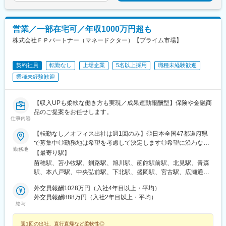
高校駅、敦賀駅、西岐阜駅、高山駅、多治見駅、新静岡駅、富士
駅、第一通り駅、駅前駅、久屋大通駅、尾張一宮駅、津新町駅、
近鉄四日市駅、草津駅(滋賀県)、彦根駅、島ノ関駅、烏丸御池駅、
本町駅、北新地駅、旧居留地・大丸前駅、貿易センター駅、姫路
営業／一部在宅可／年収1000万円超も
駅、手柄駅、新大宮駅、和歌山市駅、鳥取駅、松江駅、電鉄出雲
株式会社ＦＰパートナー（マネードクター）【プライム市場】
市駅、岡山駅前駅、銀山町駅、福山駅、袋町駅、新山口駅、徳山
駅、徳島駅、阿南駅、片原町駅(香川県)、松山市駅、丸亀駅、はり
まや橋駅、博多駅、小倉駅(福岡県)、東比恵駅、通谷駅、西鉄久留
契約社員
転勤なし
上場企業
5名以上採用
職種未経験歓迎
米駅、佐賀駅、平和公園駅、佐世保中央駅、水道町駅、大分駅、
業種未経験歓迎
中津駅(大分県)、宮崎駅、高見馬場駅、隼人駅、美栄橋駅、バスセ
ンター前駅、函館駅、弘前駅、青葉通一番町駅、愛宕橋駅、長井
駅、駅東公園前駅、前橋駅、西武秩父駅、栄町駅(千葉県)、成田
【収入UPも柔軟な働き方も実現／成果連動報酬型】保険や金融商
駅、京成船橋駅、九段下駅、上野広小路駅、馬喰横山駅、九品仏
品のご提案をお任せします。
駅、立川北駅、八王子駅、神田駅(東京都)、石川町駅、関内駅、新
仕事内容
高島駅、大庭駅、新富町駅(富山県)、福井城址大名町駅、遠州病院
【転勤なし／オフィス出社は週1回のみ】◎日本全国47都道府県
駅、駅前大通駅、栄町駅(愛知県)、あすなろう四日市駅、石場駅、
で募集中◎勤務地は希望を考慮して決定します◎希望に沿わない
京都市役所前駅、心斎橋駅、東梅田駅、元町駅(兵庫県)、三宮・花
勤務地
転勤はありません＜本社＞■東京都台東区浅草橋1-1-8 FP浅草橋ビ
【最寄り駅】
時計前駅、山陽姫路駅、岡山駅、稲荷町駅(広島県)、中電前駅、眉
ル・JR中央・総武線『浅草橋駅』西口出口より徒歩約2分・都営
苗穂駅、苫小牧駅、釧路駅、旭川駅、函館駅前駅、北見駅、青森
山ロープウェイ山麓駅、高松築港駅、堀詰駅、西小倉駅、東中間
地下鉄浅草線『浅草橋駅』A2出口より徒歩約3分・JR総武線快速
駅、本八戸駅、中央弘前駅、下北駅、盛岡駅、宮古駅、広瀬通
駅、花畑駅、原爆資料館駅、中佐世保駅、通町筋駅、加治屋町
『馬喰町駅』C3出口より徒歩約6分※受動喫煙防止対策（屋内全面
駅、新田駅(宮城県)、五橋駅、秋田駅、能代駅、羽後本荘駅、山形
駅、牧志駅、市役所前駅(北海道)、勾当台公園駅、宮城野通駅、宇
禁煙）▼勤務地の詳細は以下をご確認ください
外交員報酬1028万円（入社4年目以上・平均）
駅、南長井駅、さくらんぼ東根駅、郡山駅(福島県)、いわき駅、福
都宮駅東口駅、秩父駅、千葉中央駅、東海神駅、神保町駅、湯島
外交員報酬888万円（入社2年目以上・平均）
島駅(福島県)、小見川駅、つくば駅、偕楽園駅、東宿郷駅、小山
駅、小伝馬町駅、仲御徒町駅、奥沢駅、立川南駅、秋葉原駅、日
給与
駅、西那須野駅、高崎駅、中央前橋駅、太田駅(群馬県)、大宮駅
ノ出町駅、横浜駅、桜木町駅、桜橋駅(富山県)、福井駅、新浜松
(埼玉県)、川越駅、御花畑駅、南浦和駅、東松山駅、深谷駅、葭川
駅、新豊橋駅、栄駅(愛知県)、大津駅、丸太町駅(京都市営)、四ツ
週1回の出社、直行直帰など柔軟性◎