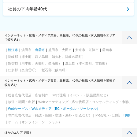
社員の平均年齢40代
インターネット・広告・メディア業界、島根県、40代の転職・求人情報をエリア
で絞り込む
松江市
浜田市
出雲市
益田市
大田市
安来市
江津市
雲南市
隠岐郡（海士町、西ノ島町、知夫村、隠岐の島町）
邑智郡（川本町、美郷町、邑南町）
鹿足郡（津和野町、吉賀町）
仁多郡（奥出雲町）
飯石郡（飯南町）
インターネット・広告・メディア業界、島根県、40代の転職・求人情報を業種で
絞り込む
総合広告代理店
広告制作
SP代理店（イベント・販促提案など）
放送・新聞・出版
Webマーケティング（広告代理店・コンサルティング・制作）
Webサービス・Webメディア（EC・ポータル・ソーシャル）
専門広告代理店（雑誌・新聞・交通・屋外・折込など）
PR会社・代理店
印刷
ゲーム（オンライン・ソーシャル）
ほかのエリアで探す