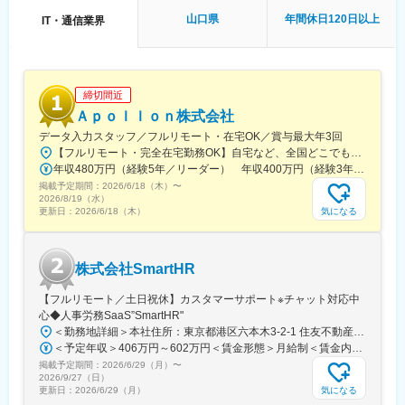
山口県
年間休日120日以上
IT・通信業界
締切間近
Ａｐｏｌｌｏｎ株式会社
データ入力スタッフ／フルリモート・在宅OK／賞与最大年3回
【フルリモート・完全在宅勤務OK】自宅など、全国どこでもあなたが働きやすい場所で働けます★転居を伴う転勤なし★全国47都道府県どこからでも応募OK【本社】東京都新宿区山吹町130番地の15 茜ビル2-A＜アクセス＞有楽町線「江戸川橋駅」、東西線「東西線」より徒歩10分※受動喫煙対策：あり
年収480万円（経験5年／リーダー） 年収400万円（経験3年／メンバー）
掲載予定期間：
2026/6/18（木）
〜
2026/8/19（水）
気になる
更新日：
2026/6/18（木）
株式会社SmartHR
【フルリモート／土日祝休】カスタマーサポート※チャット対応中
心◆人事労務SaaS”SmartHR"
＜勤務地詳細＞本社住所：東京都港区六本木3-2-1 住友不動産六本木グランドタワー勤務地最寄駅：東京メトロ南北線／六本木一丁目駅受動喫煙対策：屋内全面禁煙変更の範囲：会社の定める事業所（リモートワーク含む）
＜予定年収＞406万円～602万円＜賃金形態＞月給制＜賃金内訳＞月額（基本給）：212,480円～315,200円その他固定手当/月：5,000円固定残業手当/月：77,520円～114,800円（固定残業時間45時間0分/月）超過した時間外労働の残業手当は追加支給＜月給＞295,000円～435,000円（一律手当を含む）＜昇給有無＞有＜残業手当＞有賃金はあくまでも目安の金額であり、選考を通じて上下する可能性があります。月給(月額)は固定手当を含めた表記です。
掲載予定期間：
2026/6/29（月）
〜
2026/9/27（日）
気になる
更新日：
2026/6/29（月）