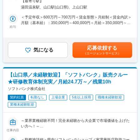
可能場所あり変更の範囲：会社の定める事業所（リモートワーク
ートの時間も充実させることができ、子育てをしながら働く社員
【最寄り駅】
〇山口エリア企業へのコンサルティング型営業です。
含む）
も多数活躍しており、転職をしたことで家族と過ごす時間を増や
湯田温泉駅、山口駅(山口県)、上山口駅
〇受注・収益の拡大に向け、既存顧客への深耕営業の展開や新規
したり、趣味に時間を使う等、メリハリをつけて働ける環境で
リード創出に取り組みます。
＜予定年収＞600万円～700万円＜賃金形態＞月給制＜賃金内訳＞
す。
〇主な提案商材・サービスは、モバイル通信・固定通信・クラウ
月額（基本給）：350,000円～400,000円＜月給＞350,000円～
ド・セキュリティ・IOT・NW・DX等です。
給与
400,000円＜昇給有無＞有＜残業手当＞有＜給与補足＞※経験・能
■当社について
〇アカウントマネージャーとして提案・受注・契約・アフター等
力・資格等を考慮の上、決定いたします※上記に加え、時間外手
NTTドコモビジネスグループの革新的な技術や、モバイル、クラ
営業プロセスをリードしていきます。
当・賞与（年2回）有賃金はあくまでも目安の金額であり、選考を
ウド、セキュリティ、IoT、AIなど先進ソリューションを組み合わ
〇チーム内でキャリアが浅い方をサポートし、チームとしての業
通じて上下する可能性があります。月給(月額)は固定手当を含めた
せて、お客さまや地域社会のDXを支援し、課題解決を実現してい
応募依頼する
務推進を実施いただきます。
気になる
表記です。
きます。お客さまに寄り添うDX支援をコンサルティングから導入
（エージェントサービス）
後のサポートまで一貫して担っており、ワンストップで顧客への
■特徴・魅力：
価値提供が可能です。
日本のネットワーク網を支えているNTTグループは、世の中にな
くてはならないインフラを扱う重要な仕事です。
変更の範囲：会社の定める職務内容
【山口県／未経験歓迎】「ソフトバンク」販売クルー
常に最新の技術情報が豊富な環境で、サーバ、セキュリティ等の
★研修教育体制充実／月給24.7万～／残業10h
技術のプロとして成長することが出来ます。
月の残業平均15時間程度、土日祝日休みの環境なので、ワークラ
ソフトバンク株式会社
イフバランスを意識したメリハリをつけた働き方が可能です。
契約社員
転勤なし
上場企業
5名以上採用
職種未経験歓迎
業種未経験歓迎
■充実の研修制度：
技術スキルを向上させるためのIT系資格の取得サポート制度や多
数の研修メニューにも力を入れております。
～業界業種経験不問！完全未経験から大企業で市場価値を上げた
教材費、社外講義(講習)費用、受験料、登録料、更新料等、会社負
い方へ！～
担で資格取得をすることができます。
仕事内容
●社会人未経験・フリーター・高卒等幅広く歓迎！
●研修充実で完全未経験でも安心！入社後や配属後等様々な研修を
■仕事環境
＜勤務地詳細＞県内ソフトバンクショップ／家電量販店取扱コー