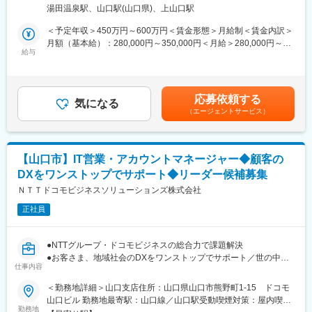
〇主に山口エリア企業へのコンサルティング型営業です。
含む）
フルフレックス制度やハイブリッドワーク可能、福利厚生・休暇
湯田温泉駅、山口駅(山口県)、上山口駅
〇受注・収益の拡大に向け、既存顧客への深耕営業の展開や新規
制度も充実し働きやすい環境です。
リード創出に取り組みます。
＜予定年収＞450万円～600万円＜賃金形態＞月給制＜賃金内訳＞
■キャリアパス
〇主な提案商材・サービスは、モバイル通信・固定通信・クラウ
月額（基本給）：280,000円～350,000円＜月給＞280,000円～
小規模案件での設計・開発から、将来的には中・大規模案件のPM
ド・セキュリティ・IOT・NW・DX等です。
給与
350,000円＜昇給有無＞有＜残業手当＞有＜給与補足＞※経験・能
やリーダー職へステップアップできます。
〇アカウントマネージャーとして提案・受注・契約・アフター等
力・資格等を考慮の上、決定いたします※上記に加え、時間外手
営業プロセスをリードしていきます。
当・賞与（年2回）有賃金はあくまでも目安の金額であり、選考を
変更の範囲：会社の定める業務
通じて上下する可能性があります。月給(月額)は固定手当を含めた
応募依頼する
■特徴・魅力：
気になる
表記です。
（エージェントサービス）
日本のネットワーク網を支えているNTTグループは、世の中にな
くてはならないインフラを扱う重要な仕事です。
常に最新の技術情報が豊富な環境で、サーバ、セキュリティ等の
技術のプロとして成長することが出来ます。
【山口市】IT営業・アカウントマネージャー◆顧客の
在宅でのリモートワークで対応可能な業務も多く、月の残業平均
DXをワンストップでサポート◆リーダー候補募集
15時間程度、土日祝日休みの環境なので、ワークライフバランス
を意識したメリハリをつけた働き方が可能です。
ＮＴＴドコモビジネスソリューションズ株式会社
正社員
■充実の研修制度：
技術スキルを向上させるためのIT系資格の取得サポート制度や多
数の研修メニューにも力を入れております。
●NTTグループ・ドコモビジネスの総合力で課題解決
教材費、社外講義(講習)費用、受験料、登録料、更新料に至るまで
●お客さま、地域社会のDXをワンストップでサポート／世の中に
全て会社負担で資格取得をすることができます。
仕事内容
なくてはならないインフラを扱うやりがい
●フルフレックス可／土日祝休／年間休日123日
＜勤務地詳細＞山口支店住所：山口県山口市熊野町1-15 ドコモ
■仕事環境
山口ビル 勤務地最寄駅：山口線／山口駅受動喫煙対策：屋内喫煙
月曜、水曜、金曜のノー残業デーが徹底されています。プライベ
■職務詳細：
勤務地