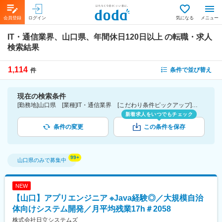
会員登録
ログイン
気になる
メニュー
IT・通信業界、山口県、年間休日120日以上
の転職・求人
検索結果
1,114
条件で並び替え
件
現在の検索条件
[勤務地]山口県 [業種]IT・通信業界 [こだわり条件ピックアップ]年間休日120日以上 [詳細条件](休日・働き方)年間休日120日以上
新着求人をいつでもチェック
条件の変更
この条件を保存
山口県
のみで募集中
NEW
【山口】アプリエンジニア ※Java経験◎／大規模自治
体向けシステム開発／月平均残業17h＃2058
株式会社日立システムズ