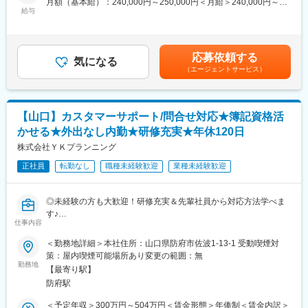
月額（基本給）：240,000円～250,000円＜月給＞240,000円～
1973年4月に設立、山口県山口市に本社を置いています。事業拡
・ITは企業経営の根幹を支える重要な存在です。そのため、企業
給与
250,000円＜昇給有無＞有＜残業手当＞有＜給与補足＞■昇給：あ
大による人員体制をより強化するために中途採用募集を行ってお
や店舗の決裁者との商談も多く、会話を通しても豊富な知識を得
り 年1回（4月）■賞与：あり 年2回（7月/12月）賃金はあくまで
ります。是非ご応募ください。
ることが可能です。
も目安の金額であり、選考を通じて上下する可能性があります。
月給(月額)は固定手当を含めた表記です。
■業務内容：
応募依頼する
気になる
主にJAグループに導入している基幹システム、金融システム、販
（エージェントサービス）
売システム等の業務系アプリケーションの開発や保守・改善業務
をメインにお任せいたします。また、県内企業向けのシステム開
発や大手ベンダーからの業務委託なども請け負っております。
【山口】カスタマーサポート/問合せ対応★簿記資格活
■業務詳細：
かせる★外出なし内勤★研修充実★年休120日
・システム開発・保守業務
株式会社ＹＫプランニング
・システム運用・基盤管理業務
・その他システム付随業務
正社員
転勤なし
職種未経験歓迎
業種未経験歓迎
■組織構成：
◎未経験の方も大歓迎！研修充実＆先輩社員から対応方法学べま
現在約20名のメンバーが在籍しています。（20代～50代）
す♪
仕事内容
◎簿記資格お持ちの方、知識を活かせます♪お客様対応経験は不問
■自己啓発支援制度：
です
業務に必要な知識技術の習得と社員の自己啓発を目的とし、会社
＜勤務地詳細＞本社住所：山口県防府市佐波1-13-1 受動喫煙対
◎内勤でのお仕事！そのため出張や転勤はありません♪
が承認した
策：屋内喫煙可能場所あり変更の範囲：無
資格について以下の支援を実施しています。（基本情報技術者試
勤務地
【最寄り駅】
■業務概要：
験等）
防府駅
当社が手掛けるITクラウドツールbixid、財務維新を導入頂いたお
受験料の負担（受験回数に制限あり）や資格取得褒賞金制度もご
客様からの問合せに対応頂きます。ユーザー様のご不明点を解消
ざいます。
＜予定年収＞300万円～504万円＜賃金形態＞年俸制＜賃金内訳＞