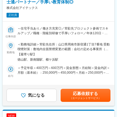
[具体的には…]
士通パートナー／手厚い教育体制◎
・既存システムの維持・保守、問い合わせ対応
株式会社アイテックス
・法改正などに伴うシステム改修
正社員
・リプレイスに伴う開発業務（要件定義・基本設計など）
※案件の状況によっては、他システムにも携わることがあります。
～住宅手当あり／働き方充実◎／常駐先プロジェクト参画でスキ
※プライムの立場での業務となります。
ルアップ／職種・階級別研修で手厚いフォロー／年休120日・土
仕事内容
日祝休・残業14ｈ程ワークライフバランス充実～
変更の範囲：会社の定める業務
＜勤務地詳細＞常駐先住所：山口県周南市新宿通1丁目7番地 受動
■仕事内容：
喫煙対策：敷地内全面禁煙変更の範囲：会社の定める事業所（リ
市内および近隣のお客様先に常駐し、システムの導入・開発・運
勤務地
モートワーク含む）
【最寄り駅】
用保守の支援を行います。比較的、大規模なシステムの導入・開
徳山駅、新南陽駅、櫛ケ浜駅
発プロジェクトに関わる機会を得ることが出来ます。
能力によって、上流工程やプロジェクトマネジメントを経験する
＜予定年収＞400万円～600万円＜賃金形態＞月給制＜賃金内訳＞
ことも可能です。
月額（基本給）：250,000円～450,000円＜月給＞250,000円～
給与
450,000円＜昇給有無＞有＜残業手当＞有＜給与補足＞■賞与：年
■業務内容：
2回（7月、12月）■昇給：年1回（4月）賃金はあくまでも目安の
稼働中のシステムについて、開発を伴う運用保守を行ったり、シ
金額であり、選考を通じて上下する可能性があります。月給(月額)
ステムの更新や新規導入のプロジェクトに参画・推進していただ
は固定手当を含めた表記です。
応募依頼する
きます。
気になる
（エージェントサービス）
常駐するお客様先により、求められるスキルセットは異なり、シ
ステム開発がメインの現場もあれば、パッケージの運用保守がメ
インの現場もあります。
最初から知っておく必要はありませんが、お客様先での実務内容
NEW