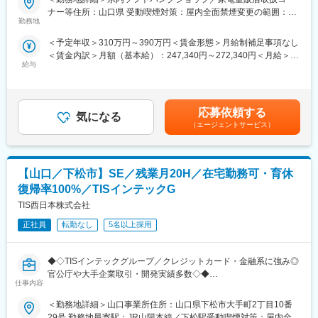
ご用意
月曜、水曜、金曜のノー残業デーが徹底されています。プライベ
ナー等住所：山口県 受動喫煙対策：屋内全面禁煙変更の範囲：本
●携帯電話（スマートフォン）を中心とした商材・各サービスの提
勤務地
ートの時間も充実させることができ、子育てをしながら働く社員
文参照
案等を幅広くお任せ
も多数活躍しており、転職をしたことで家族と過ごす時間を増や
＜予定年収＞310万円～390万円＜賃金形態＞月給制補足事項なし
●平均残業10h／年休123日／年間100名以上の正社員化実績有の
したり、趣味に時間を使う等、メリハリをつけて働ける環境で
＜賃金内訳＞月額（基本給）：247,340円～272,340円＜月給＞
登用制度完備／東証プライム上場
す。
給与
247,340円～272,340円＜昇給有無＞有＜残業手当＞有＜給与補足
＞※上記は予定年収のため異なる場合があります。賃金はあくまで
■業務内容
■当社について
も目安の金額であり、選考を通じて上下する可能性があります。
家電量販店、モール型店舗内のソフトバンク取扱いコーナーに
NTTドコモビジネスグループの革新的な技術や、モバイル、クラ
月給(月額)は固定手当を含めた表記です。
て、携帯電話を中心とした商材・各サービスの提案等を担当頂き
応募依頼する
ウド、セキュリティ、IoT、AIなど先進ソリューションを組み合わ
気になる
ます。
せて、お客さまや地域社会のDXを支援し、課題解決を実現してい
（エージェントサービス）
きます。お客さまに寄り添うDX支援をコンサルティングから導入
■業務詳細
後のサポートまで一貫して担っており、ワンストップで顧客への
・接客業務
価値提供が可能です。
【山口／下松市】SE／残業月20H／在宅勤務可・育休
・販促ツール作成（例：POP作成）
・店頭キャンペーン企画
復帰率100%／TISインテックG
変更の範囲：会社の定める職務内容
・セールス向上に向けた各種プロモーション
TIS西日本株式会社
■入社後の流れ／研修
正社員
転勤なし
5名以上採用
まず入社4日間ほど導入研修を実施いたします。
現場経験豊富な社員が研修講師を務め、基本的なビジネスマナー
◆◇TISインテックグループ／クレジットカード・金融系に強み◎
や商材知識、店頭での立ち振る舞い等、実務に基づいた丁寧な指
官公庁や大手企業取引・開発実績多数◇◆
導のもと、基礎的な内容から学んでいただきます。
仕事内容
～社内開発8割／定着率・働き方◎残業月20H以内／有給が取りや
その後は店舗配属となり、長年に渡るノウハウ等を凝縮した実践
すい環境！育休産休復帰率100%／年休120日／土日休み～
形式のフォローアップ(OJT)研修や先輩社員とのロールプレイン
＜勤務地詳細＞山口事業所住所：山口県下松市大手町2丁目10番
カード系に強みを持つTISI及びTISインテックグループの案件や、
グ、eラーニング研修等を通して、着実に成長できる環境をご用意
29号 勤務地最寄駅：JR山陽本線／下松駅受動喫煙対策：屋内全面