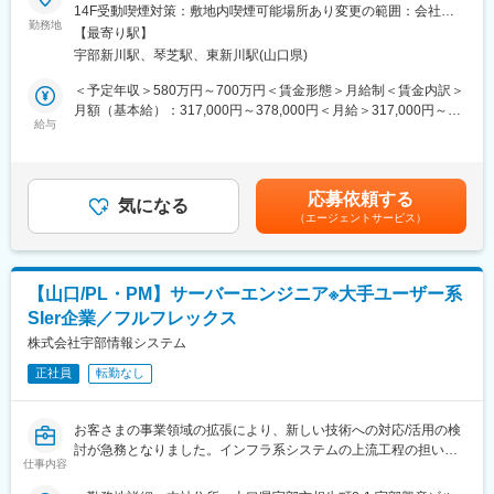
務から、後輩への指導・業務改善提案等、チーム力の底上げへの
14F受動喫煙対策：敷地内喫煙可能場所あり変更の範囲：会社の
っている為、コミュニケーションの場にもなっています。
れば、比較的通りやすい環境です。（土日祝出社必須）
貢献を期待いたします。
勤務地
定める事業所
・社員アンケート／年1度社員アンケートを実施。業務上の悩みや
【最寄り駅】
PL/PM業務やお客さまとの折衝業務等でご活躍されたのちに、志
改善希望など自由に意見が出せます。それにより規定を変更した
変更の範囲：会社の定める業務
宇部新川駅、琴芝駅、東新川駅(山口県)
向や組織体制に応じて、専門技術力に特化したスペシャリスト
り、役員が面談を実施したり等、風通しが良い環境です。
か、マネジャーとして組織運営をするキャリアが選択できます。
＜予定年収＞580万円～700万円＜賃金形態＞月給制＜賃金内訳＞
■当社の特徴：
■募集背景：
月額（基本給）：317,000円～378,000円＜月給＞317,000円～
2010年からTISインテックグループの一員となり、グループが所
お客さまの事業領域の拡張により、環境の構築や提案ができるメ
給与
378,000円＜昇給有無＞有＜残業手当＞有＜給与補足＞■賞与：年
有するITトータルソリューションを活用することで、あらゆる業
ンバの増員が必要となりました。新たな知見を持つ方を迎え入れ
2回（7、12月）※等級別賞与基準額（基本給1か月分相当）×4.5ヵ
種の顧客に対しワンストップでのサービス提供が可能となりまし
て組織の強化を図りたく、募集します。
月■昇給：年1回（7月）※月給には住宅手当、残業手当は含みませ
た。
■業務内容：
ん.※具体的には前職での経験・能力に基づき決定します。賃金は
応募依頼する
企業ネットワーク(LAN、WAN、SD-WAN、無線LAN、クラウド)
気になる
あくまでも目安の金額であり、選考を通じて上下する可能性があ
変更の範囲：会社の定める業務
（エージェントサービス）
に関わる新規導入・既存環境更改の設計構築と、既存運用環境に
ります。月給(月額)は固定手当を含めた表記です。
おける保守業務を遂行頂きます。グループ会社顧客から一般顧客
まで大規模から小規模までのネットワーク環境が対象です。
■魅力：
【山口/PL・PM】サーバーエンジニア※大手ユーザー系
お客さま・ベンダー・メーカーや、サーバ・セキュリティエンジ
SIer企業／フルフレックス
ニア等社内のエンジニアとコミュニケーションを取り関係性を築
きながら、上流から下流まで一気通貫で携わることができます。
株式会社宇部情報システム
プライム案件がほとんどですので、お客さまへの提案スキルも身
正社員
転勤なし
につきます。
■部署で使用している言語、環境・ツール：
通信機器(スイッチ・ルータ・SDN・VPN・無線クラウドコントロ
お客さまの事業領域の拡張により、新しい技術への対応/活用の検
ーラ/AP・ファイアウォール・IPSなど、クラウド用仮想アプライ
討が急務となりました。インフラ系システムの上流工程の担い手
アンス含む)
仕事内容
になり、主体的にプロジェクトやチームをけん引する存在になっ
メーカ(Cisco・Aruba・Fortinet・PaloAlto・Yamaha)
ていただけることを期待します。また、これまでに培われた知識