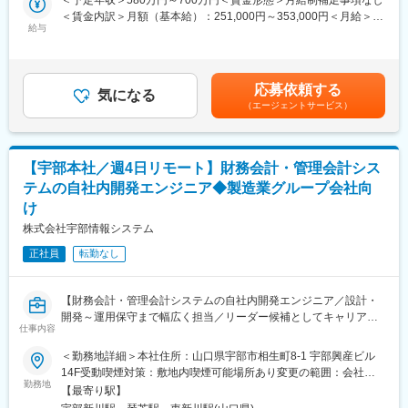
＜予定年収＞580万円～700万円＜賃金形態＞月給制補足事項なし
の構築および維持管理を担います。
＜賃金内訳＞月額（基本給）：251,000円～353,000円＜月給＞
パッケージ導入ではカスタマイズやアドオン設計・開発を、スク
給与
251,000円～353,000円＜昇給有無＞有＜残業手当＞有＜給与補足
ラッチ開発では .NET 技術を基本に構築を行います。
＞■賞与：年2回（7、12月）等級別賞与基準額（基本給1か月分相
当）×4.5ヵ月■昇給：年1回（7月）※上記月額給与は固定部分。住
■部署について：
宅手当、残業手当は含みません※具体的には前職での経験／能力に
応募依頼する
当グループは、UBE株式会社様やグループ会社様の販売・物流・
気になる
基づき決定します※その他手当：子ども手当、早出残業手当、休日
（エージェントサービス）
購買・生産といった業務システムを一手に担っており、業務ノウ
勤務手当、公的資格取得一時金賃金はあくまでも目安の金額であ
ハウおよびパッケージノウハウを習得するには絶好の環境です。
り、選考を通じて上下する可能性があります。月給(月額)は固定手
ノウハウを兼ね備えたメンバーと一体となって、お客さまと直接
当を含めた表記です。
コミュニケ－ションを取りながら仕事ができます。
【宇部本社／週4日リモート】財務会計・管理会計シス
テムの自社内開発エンジニア◆製造業グループ会社向
■部署で利用している言語：
け
スクラッチ開発の標準は ASP.NET, ASP.NET MVC、C#.NET、
VB.NETとなりますが、顧客希望や現行の保守システムにより様々
株式会社宇部情報システム
です。.NET系言語が主となります。
正社員
転勤なし
基幹システム SAPの場合は、ABAPを使用しての開発が主となり
ます。
また、必要に応じて、Python、PowerAutomate、Power Apps を
【財務会計・管理会計システムの自社内開発エンジニア／設計・
つかってツール作成などを行っております。
開発～運用保守まで幅広く担当／リーダー候補としてキャリアア
仕事内容
ップ可能な環境です】
■部署で利用している環境・ツール：
■業務概要
◎Windows（サーバ、クライアント）
＜勤務地詳細＞本社住所：山口県宇部市相生町8-1 宇部興産ビル
当社は製造業グループ会社向けに、財務会計・管理会計領域の基
◎統合環境：Visual Studio
14F受動喫煙対策：敷地内喫煙可能場所あり変更の範囲：会社の
幹システム（ERP）の設計、開発、運用、保守を担っています。
勤務地
◎Web サーバ：Internet Information Server
定める事業所
【最寄り駅】
市販パッケージのカスタマイズやアドオン開発、また.Netフレー
◎DBサーバ：SQL Server, Oracle