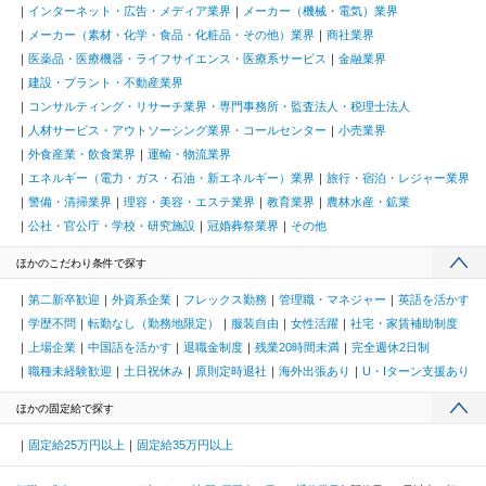
インターネット・広告・メディア業界
メーカー（機械・電気）業界
メーカー（素材・化学・食品・化粧品・その他）業界
商社業界
医薬品・医療機器・ライフサイエンス・医療系サービス
金融業界
建設・プラント・不動産業界
コンサルティング・リサーチ業界・専門事務所・監査法人・税理士法人
人材サービス・アウトソーシング業界・コールセンター
小売業界
外食産業・飲食業界
運輸・物流業界
エネルギー（電力・ガス・石油・新エネルギー）業界
旅行・宿泊・レジャー業界
警備・清掃業界
理容・美容・エステ業界
教育業界
農林水産・鉱業
公社・官公庁・学校・研究施設
冠婚葬祭業界
その他
ほかのこだわり条件で探す
第二新卒歓迎
外資系企業
フレックス勤務
管理職・マネジャー
英語を活かす
学歴不問
転勤なし（勤務地限定）
服装自由
女性活躍
社宅・家賃補助制度
上場企業
中国語を活かす
退職金制度
残業20時間未満
完全週休2日制
職種未経験歓迎
土日祝休み
原則定時退社
海外出張あり
U・Iターン支援あり
ほかの固定給で探す
固定給25万円以上
固定給35万円以上