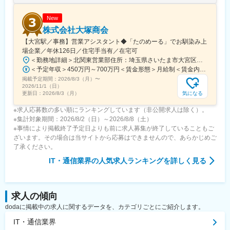
New
株式会社大塚商会
【大宮駅／事務】営業アシスタント◆「たのめーる」でお馴染み上
場企業／年休126日／住宅手当有／在宅可
＜勤務地詳細＞北関東営業部住所：埼玉県さいたま市大宮区桜木町1-195-1 大宮ソラミチKOZ 12階受動喫煙対策：屋内全面禁煙変更の範囲：会社の定める事業所（リモートワーク含む）
＜予定年収＞450万円～700万円＜賃金形態＞月給制＜賃金内訳＞月額（基本給）：274,000円～400,000円＜月給＞274,000円～400,000円＜昇給有無＞有＜残業手当＞有＜給与補足＞※経験・スキルを考慮のうえ、当社規定にて決定■昇給：年1回■賞与：年2回（7月・12月）賃金はあくまでも目安の金額であり、選考を通じて上下する可能性があります。月給(月額)は固定手当を含めた表記です。
掲載予定期間：
2026/8/3（月）
〜
2026/11/1（日）
気になる
更新日：
2026/8/3（月）
※求人応募数の多い順にランキングしています（非公開求人は除く）。
※集計対象期間：2026/8/2（日）～2026/8/8（土）
※事情により掲載終了予定日よりも前に求人募集が終了していることもご
ざいます。その場合は当サイトから応募はできませんので、あらかじめご
了承ください。
IT・通信業界
の人気求人ランキングを詳しく見る
求人の傾向
dodaに掲載中の求人に関するデータを、カテゴリごとにご紹介します。
IT・通信業界