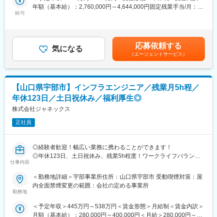
していくお仕事です。
年額（基本給）：2,760,000円～4,644,000円固定残業手当/月：
〇お仕事の流れ〇
■当社について：
給与
20,000円～33,000円（固定残業時間10時間0分/月）超過した時間
お客様からお電話、メール、チャットで問合せ
お客様の大切な情報資産を安全に維持／管理する施設である「デ
外労働の残業手当は追加支給＜月額＞250,000円～420,000円（12
↓
ータセンター」を山口県下でいち早く展開しました。そんな県内
分割）（一律手当を含む）＜昇給有無＞有＜残業手当＞有＜給与
使い方や設定方法の問合せの場合、こちらの部署につながれます
では珍しい施設を運営することを強みに、官公庁とも安定取引を
補足＞■昇給：年1回（1月）■年俸制のため賞与無■年収モデル：
応募依頼する
↓
しています。”地域社会で最も信頼されるICT企業“を目指し、日々
気になる
20代：300万～450万30代：390万～740万40代：450万～900万※
（エージェントサービス）
本部署のメンバーで、お電話、メール、チャットで回答をお伝え
新たなチャレンジを行っています。
前職年収やご経験によって給与の設定を行います。※評価やスキル
します。
によって金額変動あり。賃金はあくまでも目安の金額であり、選
※25年4月以降はお電話での受付を中止、メールとチャットから入
変更の範囲：会社の定める業務
考を通じて上下する可能性があります。月給(月額)は固定手当を含
ります。
めた表記です。
【山口県宇部市】インフラエンジニア／残業月5h程／
年休123日／土日祝休み／福利厚生◎
■お仕事詳細：
・システムエラー/トラブルなどシステムの専門性が求められる問
株式会社ジャネックス
合せは別部署で対応。本ポジションはツールの使い方などをお伝
正社員
えします。
・ユーザーは税理士の先生、事業会社の財務経理部長様が多く、
経理の専門用語を用いた問合せあります。そのため経理の知識や
◎経験者歓迎！幅広い業務に携わることができます！
スキルを活かせます。
◎年休123日、土日祝休み、残業5h程度！ワークライフバランス
・ご入社後は「この問い合わせには〇〇のような回答でお客様に
仕事内容
が整います！
伝えてください」といったフォローを先輩社員が必ず行いますの
◎JAグループの安定基盤あり！業績も伸長しています！
＜勤務地詳細＞宇部事業所住所：山口県宇部市 受動喫煙対策：屋
で、安心して業務にあたれます。
内全面禁煙変更の範囲：会社の定める事業所
・現状の問合せ受付時間は10～17時。それ以外の時間帯で対応す
■募集背景：
勤務地
るケースはほぼありません。
当社はソリューションサービスの提供を主な事業としています。
・問合せ件数は月250件/1日12～15件程度。担当者あたり1日3～5
＜予定年収＞445万円～538万円＜賃金形態＞月給制＜賃金内訳＞
1973年4月に設立、山口県山口市に本社を置いています。事業拡
件を対応します（繁忙期はもう少し増えます）
月額（基本給）：280,000円～400,000円＜月給＞280,000円～