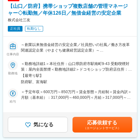
や業務ノウハウを身に付けていただくことは求められます。
【山口／防府】携帯ショップ複数店舗の管理マネージ
■働き方：
ャー◇転勤無／年休126日／無借金経営の安定企業
・年間休日120日、完全週休2日制（土日祝）
株式会社三友
・残業15時間程度
正社員
転勤なし
・女性が働きやすい職場
※充実した育児時短勤務制度など女性が働きやすい環境整備を行っ
ており、女性の人員構成率が37%を占めています。(2024年現在)
～創業以来無借金経営の安定企業／社員想いの社風／働き方改革
関連認定企業（やまぐち健康経営認定企業）～
■教育体制魅力：
仕事内容
◇富士通パートナー企業：グループ間取引や富士通グループの研
■仕事内容：
修プログラムを利用可能です。
＜勤務地詳細1＞本社住所：山口県防府市駅南町9-43 受動喫煙対
ドコモショップ3店舗の運営管理をお任せします。
◇自社内完結型のサービス提供：自社内で要件定義から運用まで
策：屋内全面禁煙＜勤務地詳細2＞ドコモショップ防府店住所：山
勤務地
サポートしますので、一気通貫のサービス提供が可能です。
口県防府市駅南町9-43 受動喫煙対策：屋内全面禁煙＜勤務地詳細
【最寄り駅】
■当社の特徴：
◇資格取得制度：資格合格時の報奨金や費用の一部負担をしてい
3＞ドコモショップイオン防府店住所：山口県防府市鐘紡町7-1 イ
防府駅、富海駅
前身である旧三井物産が、GHQの指令により解体されるのを機
ます。
オンタウン防府1階受動喫煙対策：屋内全面禁煙変更の範囲：会社
に、同志社員相寄り、建設資材の販売を通じて、国土復興への寄
の定める事業所
＜予定年収＞600万円～850万円＜賃金形態＞月給制＜賃金内訳＞
与を目的に設立しました。その後、燃料（LPガス）、建築資材
■同社について
月額（基本給）：317,000円～460,000円＜月給＞317,000円～
（ALC等）、住宅関連商品、コンピュータ等の商品を加え、ま
給与
アイテックスは、山口のIT最先端を目指して活動しており、山口
460,000円＜昇給有無＞有＜残業手当＞有＜給与補足＞・前年度
た、関連工事の施工体制を整え、お客様に信頼をいただける企業
を拠点に全国展開しているIT企業です。
賞与実績7.0ケ月（2024年度実績8.5ケ月）賃金はあくまでも目安
となることを心がけています。創業以来、各部門では専門的知識
お客様のソリューション解決のため、ITを通じ様々なアプローチ
の金額であり、選考を通じて上下する可能性があります。月給(月
と経験を積み、また健全経営に努めています。
で取り組んでおります。また、当社は、富士通株式会社との強固
額)は固定手当を含めた表記です。
応募依頼する
気になる
なパートナーシップ締結のもと（富士通パートナー※1，
（エージェントサービス）
■事業について：
FCA※2）、50年以上の実績を有する歴史ある会社です。
◇建材事業部：山道の斜面（法面）の保護工事やガードレールな
※１富士通製品やサービスを取り扱う会社、山口県2社