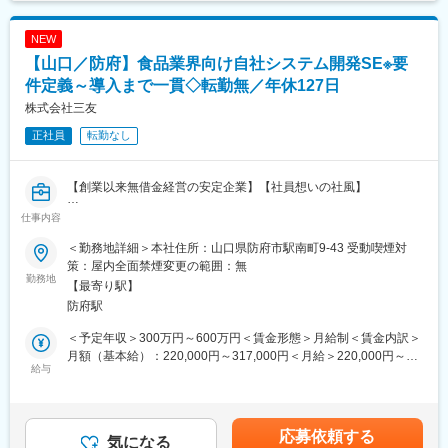
変更の範囲：会社の定める業務
当社独占のプロジェクトも多数あり、当社だからこそ挑戦できる
仕事があります。
NEW
＜FA制度＞
エンジニアの方を対象に社内でのキャリアチェンジを支援する制
【山口／防府】食品業界向け自社システム開発SE※要
度です。
件定義～導入まで一貫◇転勤無／年休127日
転職をする必要なく、社内での新しいキャリアを形成し、貴方の
株式会社三友
エンジニアとしての可能性を広げる事が可能です。
正社員
転勤なし
■働く環境：
◎年間休日：123日
◎全社月平均残業時間：約20時間
【創業以来無借金経営の安定企業】【社員想いの社風】
◎定年：65歳（その後も契約社員として継続可能）
仕事内容
◎福利厚生：家賃補助制度、資格取得支援、家族手当あり
■業務内容：
ITエンジニアとして、自社商品のソフト開発をお任せします。顧
＜勤務地詳細＞本社住所：山口県防府市駅南町9-43 受動喫煙対
■スキルアップ支援体制：
客との要件定義から詳細設計、開発、カスタマイズ、導入、運用
策：屋内全面禁煙変更の範囲：無
・24時間365日好きな時間に技術系動画や勉強が可能です。
支援など、一貫した業務から、ご経験に合わせて担当業務をお任
勤務地
【最寄り駅】
・Zoomにて技術研修を月数回開催。プログラミングや設計など幅
せします。
防府駅
広いトピックスを用意しています。
・スキルUPが給与UPに：アカデミー制度で取得した単位に応じ
■自社商品について：
＜予定年収＞300万円～600万円＜賃金形態＞月給制＜賃金内訳＞
て給与UPが行われる仕組みです。
主力商品の「懐刀(ふところがたな)」は、食品製造卸業向けの基幹
月額（基本給）：220,000円～317,000円＜月給＞220,000円～
・専門教育機関で技術取得が目指せます。
システムとして全国180社以上の導入実績があります。その他、
給与
317,000円＜昇給有無＞有＜残業手当＞有＜給与補足＞・前年度
魚市場でタイムリーに競り内容を集計できる「競り助」、在庫管
賞与実績7.0ケ月（2024年度実績8.5ケ月）賃金はあくまでも目安
変更の範囲：会社の定める業務
理等で活用するアプリ「TENPOAPP」など、幅広い顧客にソリュ
の金額であり、選考を通じて上下する可能性があります。月給(月
ーションを提供できる環境を整えています。
額)は固定手当を含めた表記です。
応募依頼する
気になる