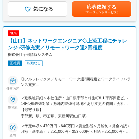
担当していただく業務は、お客様からの依頼に基づき、提案/要件
・情報システム事業部…「懐刀」「競り助」「TENPOAPP」など
給与×（固定4.2カ月＋業績連動1.8カ月）在宅勤務手当200円×6日
応募依頼する
定義/設計/開発/テスト/本番移行/保守という一連の工程となりま
気になる
の自社システムやアプリの開発でIT技術で貢献しています。
（全社平均）×12カ月賃金はあくまでも目安の金額であり、選考
（エージェントサービス）
す。
・モバイルシステム事業部…ドコモの販売代理店として、山口・
を通じて上下する可能性があります。月給(月額)は固定手当を含め
■この仕事の魅力：
防府地区で3店舗のドコモショップを運営しています。
た表記です。
主要顧客がUBE株式会社様並びにグループ会社様で様々な業種・
業務に触れることができ、ビジネスパーソンとしての必須要件で
変更の範囲：会社の定める業務
NEW
もある会計業務に深く携わることができます。また、そのお客様
【山口】ネットワークエンジニア◇上流工程にチャレ
と直接コミュニケーションをとりながらシステム構築を行うこと
で、業務ノウハウを吸収できます
ンジ♪研修充実／リモートワーク週2回程度
技術的な側面として、UBE株式会社様は世界的にもトップシェア
株式会社宇部情報システム
を誇るパッケージを利用されており、その技術的なノウハウを習
正社員
転勤なし
得できることは大変魅力的と言えます
要件定義から保守運用といった一連の工程を担うことで、業務ノ
ウハウや技術的側面だけでなく、コミュニケーション能力やプロ
◎フルフレックス／リモートワーク週2回程度とワークライフバラ
ジェクト管理能力、そして全体を俯瞰する力を養うことができま
ンス充実
す。将来のリーダーとして組織運営を担うためのスキルを習得で
仕事内容
◎業務・管理面の問題解決の提案からシステムの開発・運用まで
きる環境が整っています
を一貫して行っている当社にて、ネットワークエンジニアをご担
■組織の特徴：当グループは、UBE株式会社様やグループ会社様の
＜勤務地詳細＞本社住所：山口県宇部市相生町8-1 宇部興産ビル
当いただきます。
会計システムを一手に担っており、業務ノウハウおよびパッケー
14F受動喫煙対策：敷地内喫煙可能場所あり変更の範囲：会社の
勤務地
ジノウハウを習得するには絶好の環境です。ノウハウを兼ね備え
定める事業所
【最寄り駅】
■業務内容：
たメンバーと一体となって、お客様と直接コミュニケ－ションを
宇部新川駅、琴芝駅、東新川駅(山口県)
企業ネットワーク(LAN、WAN、SD-WAN、無線LAN、クラウド)
取りながら仕事ができます
に関する新規導入・環境更改の設計構築と、運用環境における保
■使用言語
＜予定年収＞470万円～640万円＜賃金形態＞月給制＜賃金内訳＞
守業務に参画いただきます。
スクラッチ開発の標準は.Net MVC、C#で.Net系言語が主となりま
月額（基本給）：251,000円～353,000円＜月給＞251,000円～
グループ会社様から一般のお客様まで、小規模から大規模に至る
給与
すが、顧客の要望や現行システムにより様々です
353,000円＜昇給有無＞有＜残業手当＞有＜給与補足＞■賞与：年