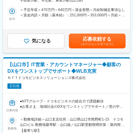
宇部新川駅、琴芝駅、東新川駅(山口県)
ムワークを用いたスクラッチ開発により、お客様の多様なニーズ
◎リモートツール：WebEX、MS Teams
に応じたシステム構築・維持管理を行います。
◎DBツール：SQL Server Management Studio、SI
＜予定年収＞470万円～640万円＜賃金形態＞月給制補足事項なし
■業務詳細
ObjectBrowser
＜賃金内訳＞月額（基本給）：251,000円～353,000円＜月給＞
お客様からの依頼に基づき、提案・要件定義・設計・開発・テス
給与
◎構成管理：Subversion, Git
251,000円～353,000円＜昇給有無＞有＜残業手当＞有＜給与補足
ト・本番移行・保守運用まで、システム導入の全工程に携わりま
◎プロジェクト管理： Redmine
＞■昇給：年1回（7月）■賞与：年2回（7月、12月）等級別賞与基
す。特にVB.NET、ASP.NET MVC、.NET Core、SQLServer、
◎CI ：Jenkins
準額（基本給1か月分相当）×4.5ヵ月※上記月額給与は固定部分。
Oracleなどの技術を活かし、会計領域システムの要件定義から実
住宅手当、残業手当は含みません。賃金はあくまでも目安の金額
応募依頼する
装、運用まで幅広く担当。ユーザーとの直接折衝や課題解決を通
気になる
変更の範囲：当社業務全般
であり、選考を通じて上下する可能性があります。月給(月額)は固
（エージェントサービス）
じて、実務を深く理解しながらシステムの最適化を推進します。
定手当を含めた表記です。
今後のDX推進やS/4HANA対応など最新技術にも積極的に携わ
り、グループ全体の業務効率化に貢献します。
■扱うサービス
【山口市】IT営業・アカウントマネージャー◆顧客の
財務会計・管理会計システム（ERP）、市販パッケージのカスタ
DXをワンストップでサポート◆WLB充実
マイズ、スクラッチ開発。
■組織構成
ＮＴＴドコモビジネスソリューションズ株式会社
リーダー、エンジニアなど複数名体制。将来はリーダーやPMとし
正社員
て組織を牽引できる人材を目指せます。
■業務の魅力
主要顧客と直接やりとりし幅広い業種・業務知識と最新技術を習
●NTTグループ・ドコモビジネスの総合力で課題解決
得可能。上流～下流まで経験し、業務ノウハウやプロジェクト管
●お客さま、地域社会のDXをワンストップでサポート／世の中に
理力、コミュニケーション力を高められます。
仕事内容
なくてはならないインフラを扱うやりがい
■教育体制
●フルフレックス可／土日祝休／年間休日123日
＜勤務地詳細＞山口支店住所：山口県山口市熊野町1-15 ドコモ
メンターによるOJT、階層別・専門技術教育、資格取得支援など
山口ビル 勤務地最寄駅：山口線／山口駅受動喫煙対策：屋内喫煙
充実した育成制度を用意。
■職務詳細：
勤務地
可能場所あり変更の範囲：会社の定める事業所（リモートワーク
■就業環境
【最寄り駅】