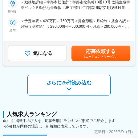
■職務内容：
◆働く環境/当社の特徴：
＜勤務地詳細＞宇部本社住所：宇部市松島町18番10号 太陽生命宇
民間企業向けのソフトウェア開発業務を、ご経験やご希望を踏ま
・月平均残業時間：約20時間程度
部ビル２Ｆ勤務地最寄駅：JR宇部線／宇部新川駅受動喫煙対策：
えてお任せします。（オープン系、Web系システム中心）
・年間休日数：約120日程度
勤務地
屋内全面禁煙変更の範囲：会社の定める事業所
PL、PMとして周囲とコミュニケーションを取りながら事業推進
・キャリアサポート制度充実：部門連携をとりながら、サイクル
＜予定年収＞420万円～750万円＜賃金形態＞月給制＜賃金内訳＞
を行います。
を回す充実したキャリアサポート制度に加え、人材育成制度、技
月額（基本給）：280,000円～500,000円＜月給＞280,000円～
【変更の範囲：会社の定める業務】
術組織制度を実施。
給与
500,000円＜昇給有無＞有＜残業手当＞有＜給与補足＞※経験やス
また、福利厚生の拡充、人事考課制度の改定整備などにより、定
キルを考慮して決定します。■昇給：あり（4月）※自己評価を基
■過去事例：
着率の向上に努めております。
に個人面接を実施し、決定します■賞与：あり（年2回）※業績に
・製造業向け基幹システム、品質管理システム
・定年：65歳。その後も契約社員としてご活躍いただいているの
よる（昨年実績は年間2～4ヶ月分）賃金はあくまでも目安の金額
・小売業向け販売支援システム／チーム規模2～5名
事例が多数ございます。
応募依頼する
気になる
であり、選考を通じて上下する可能性があります。月給(月額)は固
・（進行中および拡大業務）クラウド型営業支援パッケージ開発
・充実の福利厚生： 社会保険完備（雇用・健康・労災・厚生年
（エージェントサービス）
定手当を含めた表記です。
支援、導入支援／チーム規模2～5名
金）、配属先が遠方になった場合の引越費用も全額支給いたしま
※成果に応じた報酬制度あり、実力に応じて役職をお任せします。
す。
（リーダ・マネージャー就任実績あり）
◆全社員が将来に不安なく働ける会社を目指す：
さらに25件読み込む
■配属部署：
・将来の給与の見える化と、そのイメージ
44名（20代／17名、30代／12名、40代以上／15名）
・キャリアUPの為の勉強支援と給与の紐づき
※社員の4割以上は中途入社
・定量評価の構築
を整備し、一人一人がより良いライフサイクルを築けるような仕
変更の範囲：会社の定める業務
組みづくりを実施しています。
人気求人ランキング
変更の範囲：会社の定める業務
dodaに掲載中の求人を、応募数順にランキング形式でご紹介します。
※応募数が同数の場合は、新着順に表示しています。
更新日：
2026/8/9（日）