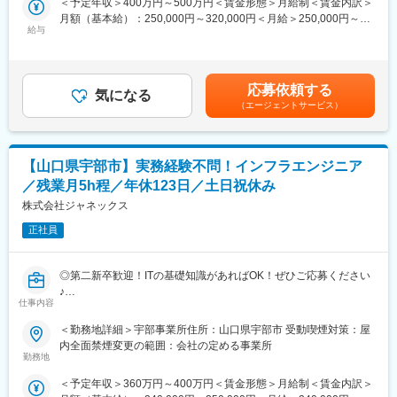
＜予定年収＞400万円～500万円＜賃金形態＞月給制＜賃金内訳＞
■在宅勤務について
へ訪問し、機器の保守点検作業、修理作業を実施（エリアによっ
月額（基本給）：250,000円～320,000円＜月給＞250,000円～
週4日以内での在宅勤務可(週１日の出社ルール)
て変動しますが目安としては5～6件／日）
給与
320,000円＜昇給有無＞有＜残業手当＞有＜給与補足＞※上記年収
＜提案活動＞
はあくまで想定であり、選考を通じて上下いたします。■昇給：業
変更の範囲：本文参照
上記職務に付随して、自身が担当するお客様対して課題解決に繋
績昇給、プロモーション昇給■賞与：年2回（6月、12月）賃金は
がる適切な提案を適宜行い、その結果や反応を営業へフィードバ
あくまでも目安の金額であり、選考を通じて上下する可能性があ
応募依頼する
ックする活動を行う
気になる
ります。月給(月額)は固定手当を含めた表記です。
（エージェントサービス）
＜ITS役務＞
標準手順書に沿ったビジネスPC及び周辺機器の設置作業の実施と
IT保守契約ユーザの障害対応を実施
【山口県宇部市】実務経験不問！インフラエンジニア
■休日出勤、夜間勤務について：
／残業月5h程／年休123日／土日祝休み
・所属する組織によっては、休日出勤（出社）の可能性がありま
す（その分は平日に振替休日を取得する）。※自宅待機の地域もあ
株式会社ジャネックス
り（待機手当有）
正社員
・休日に大規模な設置作業がある等、特別な状況が発生した場合
は、休日出勤の可能性があります（その分は代休取得、若しくは
時間外勤務を適用）。
◎第二新卒歓迎！ITの基礎知識があればOK！ぜひご応募ください
・休日出勤、夜間勤務は基本的にありません。※ただし、修理対応
♪
で帰社が遅くなる場合が想定されるが、その場合は時間外勤務を
仕事内容
◎年休123日、土日祝休み、残業5h程度！ワークライフバランス
適用する。
が整います！
＜勤務地詳細＞宇部事業所住所：山口県宇部市 受動喫煙対策：屋
◎JAグループの安定基盤あり！業績も伸長しています！
内全面禁煙変更の範囲：会社の定める事業所
■当社の特徴：
勤務地
・キヤノン製品だけでなく、他社の製品を幅広く取扱うマルチベ
■募集背景：
ンダーです。そのため、顧客の要望に確実に応えられる、最適な
＜予定年収＞360万円～400万円＜賃金形態＞月給制＜賃金内訳＞
当社はソリューションサービスの提供を主な事業としています。
提案ができます。