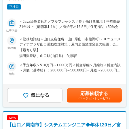
正社員
～Java経験者歓迎／フルフレックス／長く働ける環境！平均勤続
21年以上（離職率1.4％）／有給平均16.5日／住宅補助（50%会社
仕事内容
負担/上限有）・家族手当／女性社員の役職者率（41.5％）／日立
グループ最大SIer～
＜勤務地詳細＞山口支店住所：山口県山口市熊野町1-10 ニューメ
ディアプラザ山口受動喫煙対策：屋内全面禁煙変更の範囲：会社
【公共サービスを支える仕事】自治体・外郭団体向けに、税務シ
勤務地
の定める事業所
【最寄り駅】
ステムの維持・保守から法改正対応、開発まで幅広く担当しま
湯田温泉駅、山口駅(山口県)、矢原駅
す。
【プライム案件中心】エンドユーザーである自治体と近い立場で
＜予定年収＞510万円～1,000万円＜賃金形態＞月給制＜賃金内訳
業務を遂行。要件定義・基本設計など上流工程にも携われます。
＞月額（基本給）：280,000円～500,000円＜月給＞280,000円～
【専門性が活きる環境】COBOLを中心とした基幹系システムで、
給与
500,000円＜昇給有無＞有＜残業手当＞有＜給与補足＞※給与詳細
経験を活かしながら公共ITの中核を支えられます。
は、経験・能力を考慮の上、決定します。■給与改定（昇給）：年
1回（6月）■賞与：年2回（6月・12月）■年収例：担当…500万円
■業務内容：
以上主任・技師…600万円以上管理職…1,000万円以上賃金はあく
応募依頼する
配属となる組織は、自治体や外郭団体に対するソフトウェア開
気になる
までも目安の金額であり、選考を通じて上下する可能性がありま
（エージェントサービス）
発、システムの運用保守など幅広い事業を展開しております。あ
す。月給(月額)は固定手当を含めた表記です。
なたには、税務システムの維持・保守をはじめ、開発業務をお任
せいたします。将来的には、税務システムの取り纏め役として、
社員・協力会社メンバーと連携して業務を推進して頂くことを期
NEW
待しております。
【山口／周南市】システムエンジニア◆年休120日／富