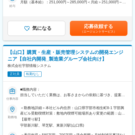
サーバの構築・保守/運用といった実機での作業を中心に、製品知
■当社について：
月額（基本給）：251,000円～285,000円＜月給＞251,000円～
識や業務の流れを習熟していただき、先々はお客さまへの企画提
お客様の大切な情報資産を安全に維持／管理する施設である「デ
給与
285,000円＜昇給有無＞有＜残業手当＞有＜給与補足＞■賞与：年
案の資料作成や、基本設計のドキュメントの落とし込みなど、先
ータセンター」を山口県下でいち早く展開しました。そんな県内
2回（7、12月）※等級別賞与基準額（基本給1か月分相当）×4.5ヵ
輩社員の支援を受けながらご挑戦いただけます。
では珍しい施設を運営することを強みに、官公庁とも安定取引を
月■昇給：年1回（7月）※月給には諸手当は含まれていません。※
※ご経験に応じてお任せしていく案件の規模やステップアップスピ
しています。”地域社会で最も信頼されるICT企業“を目指し、日々
具体的には前職での経験／能力に基づき決定します。賃金はあく
応募依頼する
ードは異なります。
新たなチャレンジを行っています。
気になる
までも目安の金額であり、選考を通じて上下する可能性がありま
（エージェントサービス）
先輩社員のOJTの下、サーバの構築・保守/運用業務を経験いただ
す。月給(月額)は固定手当を含めた表記です。
き、基本スキルの習熟及び、業務を理解いただきます。必要に応
じて社外研修の受講も支援します。仕事の状況や自身の志向につ
いて、定期的に1on1ミーティングで伺います。
変更の範囲：会社の定める業務
【山口】購買・生産・販売管理システムの開発エンジ
東京もしくは福岡拠点の方は、プロジェクト遂行や業務知識習熟
ニア【自社内開発_製造業グループ会社向け】
の為に、メンバーの多い山口県へのスポット的な出張も可能で
す。
株式会社宇部情報システム
正社員
転勤なし
■魅力：
当社はUBE株式会社様のサーバプラットフォーム～インフラ系シ
ステムの各フェーズを任されており、企画/提案といった上流工程
■職務内容：
も主体的に取り組むことができます。また、ご自身が面白いと思
担当していただく業務は、お客さまからの依頼に基づき、提案／
った技術/サービスを顧客に提案し、技術検証～導入することも可
仕事内容
要件定義／設計／開発／テスト／本番移行／保守といった一連の
能です。
工程となります。
＜勤務地詳細＞本社ビル内住所：山口県宇部市相生町8-1 宇部興
トラブルが発生したりや対応に行き詰まった際も、先輩社員を中
当社お客さまとなるUBE株式会社様およびグループ各社様が事業
産ビル受動喫煙対策：敷地内喫煙可能場所あり変更の範囲：山口
心にメンバみんなで支援して解決していっています。
継続するために必須となる「基幹システム」と呼ばれる事務系業
勤務地
本社・東京本社・大阪オフィス・福岡オフィス・福岡Lab
【最寄り駅】
務システムの設計／開発／維持保守を行います。
宇部新川駅、琴芝駅、東新川駅(山口県)
UBE株式会社様では「販売・物流・購買・生産」といった領域に
変更の範囲：会社の定める業務
おいてERPパッケージ利用や、周辺システムはスクラッチ開発で