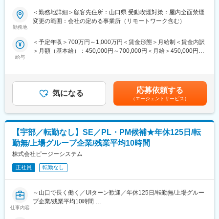
り~
＜勤務地詳細＞顧客先住所：山口県 受動喫煙対策：屋内全面禁煙
◆職務概要：当社の社員としてメーカー企業に常駐し、メーカー
変更の範囲：会社の定める事業所（リモートワーク含む）
の技術者と連携しながら業務に取り組みます。サポートではな
勤務地
く、お持ちの技術をアウトプットしながら活躍いただける就業先
＜予定年収＞700万円～1,000万円＜賃金形態＞月給制＜賃金内訳
が多数ございます。また、技術者や管理者、他部門との交渉など
＞月額（基本給）：450,000円～700,000円＜月給＞450,000円～
をお任せする業務もございます。
給与
700,000円＜昇給有無＞有＜残業手当＞有＜給与補足＞※社会人経
験、面接結果等を考慮の上決定します。 ■昇給：年1回（4月）■賞
■担当業務例：以下の業務の一部を、ご経験やスキルに応じて担当
与：年2回（7月、12月）※過去実績2.6ヶ月賃金はあくまでも目安
していただきます。
の金額であり、選考を通じて上下する可能性があります。月給(月
・制御設計（PLC）
応募依頼する
気になる
額)は固定手当を含めた表記です。
・開発製品の例：自動車製品、半導体、家電製品、医療機器、生
（エージェントサービス）
産設備、宇宙・衛星航空、電力設備など多岐にわたります。
※ご経験やご希望に合わせてプロジェクトをご提案いたします。
【宇部／転勤なし】SE／PL・PM候補★年休125日/転
◆エンジニアとしてのご活躍例
・総合電機メーカーを早期退職された後、弊社に入社。大手完成
勤無/上場グループ企業/残業平均10時間
車メーカーにて自動車の外装設計者としてご活躍（50代後半の男
株式会社ピージーシステム
性）
・半導体メーカーのマネージャーとして就業していたが、弊社に
正社員
転勤なし
入社後は開発実務に携わる生涯エンジニアとしてご活躍（40代後
半の男性）
～山口で長く働く／UIターン歓迎／年休125日/転勤無/上場グルー
・エンジニアリング会社から弊社に転職。前職にはなかった航空
プ企業/残業平均10時間
機分野でご活躍（40代前半の男性）
仕事内容