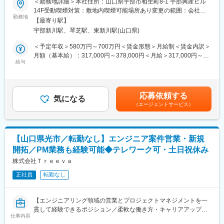
＜勤務地詳細＞本社住所：山口県宇部市相生町8-1 宇部興産ビル
M365(Excel・PowerPoint・Teams・Planer・PowerAutomate)
と技術を基に後輩への指導・業務改善提案等、チーム力の底上げ
14F受動喫煙対策：敷地内喫煙可能場所あり変更の範囲：会社の
■配属組織：
へも寄与いただきたいです。
勤務地
定める事業所
先端技術の採用も多く、お客さまやベンダー等多くの人との関り
【最寄り駅】
大型案件が増えており、サーバ部分での要件の定義や構築をお任
をもって知識とスキルを向上しながらビジネスセンスも磨いてい
宇部新川駅、琴芝駅、東新川駅(山口県)
せしたいと考えています。
くことができる活気のある部署です。
＜予定年収＞580万円～700万円＜賃金形態＞月給制＜賃金内訳＞
■出張頻度：県外出張：月に多くとも3回程度
■業務内容：
月額（基本給）：317,000円～378,000円＜月給＞317,000円～
UBE株式会社様のサーバプラットフォーム～インフラ系システム
給与
378,000円＜昇給有無＞有＜残業手当＞有＜給与補足＞■賞与：年
変更の範囲：会社の定める業務
の各フェーズを任されており、企画/提案といった上流工程も主体
2回（7、12月）※等級別賞与基準額（基本給1か月分相当）×4.5ヵ
的に取り組んでいただきます。また、ご自身が面白いと思った技
月■昇給：年1回（7月）※月給には諸手当は含まれていません。※
術/サービスを顧客に提案し、技術検証～導入することも可能で
具体的には前職での経験／能力に基づき決定します。賃金はあく
応募依頼する
す。
気になる
までも目安の金額であり、選考を通じて上下する可能性がありま
（エージェントサービス）
トラブルが発生したりや対応に行き詰まった際も、先輩社員を中
す。月給(月額)は固定手当を含めた表記です。
心にメンバみんなで支援して解決していっています。
・Windows Server / VMware / Microsoft Azure / M365 を中心とし
た、インフラ系システムの企画・設計・構築・更新・保守/運用
【山口県光市／転勤なし】エンジニア案件営業・新規
・製品・サービスやそれ以外のものに対する検証評価や、それを
開拓／PM業務も経験可能◆テレワーク可・土日祝休み
基にしたお客さまへの提案業務
株式会社Ｔｒｅｅｖａ
■キャリアステップ：
正社員
転勤なし
PL/PM業務やお客さまとの折衝業務等でご活躍されたのちに、志
向や組織体制に応じて、専門技術力に特化したスペシャリスト
か、マネーキャーとして組織開発をするキャリアが選択できま
【エンジニアリング領域の営業とプロジェクトマネジメントを一
す。
貫して経験できるポジション／柔軟な働き方・キャリアアップも
※ご経験に応じてお任せしていく案件の規模やステップアップスピ
仕事内容
実現可能】
ードは異なります