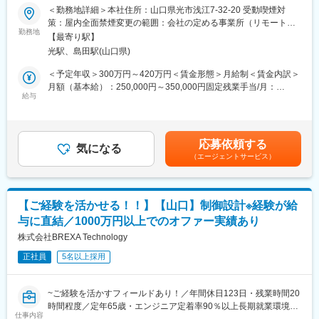
■業務概要
＜勤務地詳細＞本社住所：山口県光市浅江7-32-20 受動喫煙対
当社ではエンジニア案件に特化した営業活動を担当いただきま
策：屋内全面禁煙変更の範囲：会社の定める事業所（リモートワ
■入社後のフォロー：
す。新規顧客の開拓から既存クライアントとのリレーション強
勤務地
ーク含む）
まずは先輩社員のOJTのもと下流～中流の各業務を経験いただ
【最寄り駅】
化、さらにプロジェクト受注後の進行管理まで、ビジネスの上流
き、業務を理解いただきます。当社の仕事環境や進め方を理解い
光駅、島田駅(山口県)
から下流まで幅広く携わることができます。営業業務に加え、プ
ただいた上で、上流の工程の割合を増やしたいと考えておりま
ロジェクトマネジメントやクライアント折衝も担うため、多様な
＜予定年収＞300万円～420万円＜賃金形態＞月給制＜賃金内訳＞
す。必要に応じて社外研修の受講も支援します。仕事の状況や自
経験を積みながら成長できる環境です。
月額（基本給）：250,000円～350,000円固定残業手当/月：
身の志向について、定期的に1on1ミーティングで伺います。
給与
30,000円（固定残業時間20時間0分/月）超過した時間外労働の残
■業務詳細
業手当は追加支給＜月給＞280,000円～380,000円（一律手当を含
変更の範囲：会社の定める業務
主な業務として、エンジニア案件に対する新規顧客へのアプロー
む）＜昇給有無＞有＜残業手当＞有＜給与補足＞上記年収は月
チや提案営業、既存顧客への追加提案や関係性の強化を行いま
給・みなし残業代を含みます。超過分は全額支給されます。賃金
応募依頼する
す。また、案件受注後にはプロジェクトの進行管理や納期調整、
気になる
はあくまでも目安の金額であり、選考を通じて上下する可能性が
（エージェントサービス）
課題解決に取り組みます。クライアントとの定期的な打ち合わせ
あります。月給(月額)は固定手当を含めた表記です。
やニーズヒアリングを行い、品質・進捗管理等の対応も担当しま
す。営業～PMまで一貫して関与できるため、顧客満足度の向上や
自身の成長に直結します。
【ご経験を活かせる！！】【山口】制御設計※経験が給
与に直結／1000万円以上でのオファー実績あり
■企業の特徴/魅力
創業期のため積極採用中。新しい仕組みや環境づくりに携われ、
株式会社BREXA Technology
会社とともに成長できます。
正社員
5名以上採用
変更の範囲：会社の定める業務
~ご経験を活かすフィールドあり！／年間休日123日・残業時間20
時間程度／定年65歳・エンジニア定着率90％以上長期就業環境あ
仕事内容