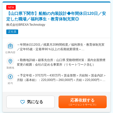
ど交通安全工事、港湾、橋梁、トンネル等、公共工事利用の土木
※２「富士通系情報処理サービス業グループ」、会員数105社、山
資材販売と工法提案を行っています。
口県2社、2024年5月時点、情報処理サービスを行う日本最大規模
NEW
◇建築資材事業部：官民問わず、建物の外壁材、屋根等の工事、
の協業組織
【山口県下関市】船舶の内装設計◆年間休日120日／安
資材販売で街づくりに貢献しています。
◇物資事業部：法人、個人のプロパンガスの供給等、暮らしを支
定した職場／福利厚生・教育体制充実◎
変更の範囲：会社の定める業務
えています。
株式会社BREXA Technology
◇情報システム事業部：「懐刀」「競り助」「TENPOAPP」など
正社員
の自社システムやアプリの開発でIT技術で貢献しています。
◇モバイルシステム事業部：ドコモの販売代理店として、山口・
防府地区で3店舗のドコモショップを運営しています。
～年間休日120日／残業月20時間程度／福利厚生・教育体制充実
／定年65歳・定着率90％以上の長期就業環境～
変更の範囲：無
仕事内容
■仕事内容：
＜勤務地詳細＞顧客先住所：山口県 受動喫煙対策：屋内全面禁煙
大手重工メーカー系列企業での客船や商船の設計業務をお任せ致
変更の範囲：会社の定める事業所（リモートワーク含む）
します。
勤務地
＜予定年収＞370万円～430万円＜賃金形態＞月給制＜賃金内訳＞
■業務内容：
月額（基本給）：220,000円～260,000円＜月給＞220,000円～
◇船舶の内艤装に関する設計
給与
260,000円＜昇給有無＞有＜残業手当＞有＜給与補足＞※経験、能
・内艤装（船舶の居住区に関する設備、主に配管関係など）を設
力、スキル等を考慮し、弊社規定により決定します。■普通残業／
計
深夜残業手当：1分単位で支給■賞与：年2回（7月・12月）■昇
配管や船を動かすための装置との干渉も配慮しながら内装レイア
給：年1回（4月）賃金はあくまでも目安の金額であり、選考を通
ウトを設計していくので、他部署との調整も頻繁に行いながら製
応募依頼する
気になる
じて上下する可能性があります。月給(月額)は固定手当を含めた表
品の図面を作成していただきます。
（エージェントサービス）
記です。
■当社だからこそ実現できるエンジニアとしての未来がある：