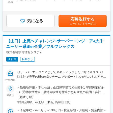
大による人員体制をより強化するために中途採用募集を行ってお
給与
400,000円＜昇給有無＞有＜残業手当＞有＜給与補足＞■昇給：あ
ります。是非ご応募ください。
＼未経験の方も安心♪充実した研修体制／
り 年1回（4月）■賞与：あり 年2回（7月/12月）賃金はあくまで
・ご入社後の数か月間はお客様対応はせず、研修やトレーニング
も目安の金額であり、選考を通じて上下する可能性があります。
■業務内容：
を行いますので、基礎スキルを身に着けた上で業務にあたれま
月給(月額)は固定手当を含めた表記です。
主にJAグループに導入している基幹システム、金融システム、販
応募依頼する
す。顧客対応未経験の方でもご安心ください♪
気になる
売システム等の業務系アプリケーションの開発や保守・改善業務
（エージェントサービス）
・研修ではお客様対応だけでなく、実際のシステム画面を操作し
をメインにお任せいたします。また、県内企業向けのシステム開
ながら使い方を学ぶことができます。
発や大手ベンダーからの業務委託なども請け負っております。
★当社が提供する会計クラウドサービスは直感的に操作できる仕
様の為すぐに慣れます
【山口】上流へチャレンジ♪サーバーエンジニア※大手
■業務詳細：
・システム開発・保守業務
ユーザー系SIer企業／フルフレックス
■配属組織について：
・システム運用・基盤管理業務
株式会社宇部情報システム
女性のマネージャー、メンバー1名が活躍中です。また同じフロア
・その他システム付随業務
にシステム部署問合せ担当者もおり、必要に応じてエンジニア側
正社員
転勤なし
のサポートも受けることができます。
■組織構成：
現在約20名のメンバーが在籍しています。（20代～50代）
変更の範囲：会社の定める業務
◎サーバーエンジニアとしてスキルアップしたい方にオススメ♪
◎本社で充実の研修体制♪チームでサポートしながらスキルアッ
■自己啓発支援制度：
仕事内容
プ！
業務に必要な知識技術の習得と社員の自己啓発を目的とし、会社
が承認した
＜勤務地詳細＞本社住所：山口県宇部市相生町8-1 宇部興産ビル
まずは先輩社員の支援を受けながら、サーバ構築・保守・運用業
資格について以下の支援を実施しています。（基本情報技術者試
14F受動喫煙対策：敷地内喫煙可能場所あり変更の範囲：会社の
務に携わっていただき、後に主担当として業務を独力遂行できる
験等）
勤務地
定める事業所
【最寄り駅】
ことを期待します。
受験料の負担（受験回数に制限あり）や資格取得褒賞金制度もご
宇部新川駅、琴芝駅、東新川駅(山口県)
ざいます。
■業務内容：
＜予定年収＞470万円～530万円＜賃金形態＞月給制＜賃金内訳＞