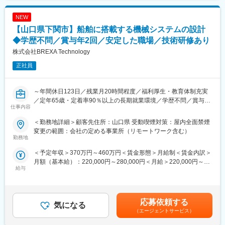
＜お取引社数3,900社＞
NEW
同業他社と比較をしても圧倒的なお取引社数を誇る当社。
当社独占のプロジェクトも多数あり、当社だからこそ挑戦できる
【山口県下関市】船舶に搭載する機械システムの設計
仕事があります。
◆学歴不問／賞与年2回／安定した職場／技術研修あり
＜FA制度＞
株式会社BREXA Technology
エンジニアの方を対象に社内でのキャリアチェンジを支援する制
度です。
正社員
転職をする必要なく、社内での新しいキャリアを形成し、貴方の
エンジニアとしての可能性を広げる事が可能です。
～年間休日123日／残業月20時間程度／福利厚生・教育体制充実
■働く環境：
／定年65歳・定着率90％以上の長期就業環境／学歴不問／賞与年
仕事内容
◎年間休日：120日
2回／安定した職場～
◎全社月平均残業時間：約20時間
＜勤務地詳細＞顧客先住所：山口県 受動喫煙対策：屋内全面禁煙
◎定年：65歳（その後も契約社員として継続可能）
■業務概要：
変更の範囲：会社の定める事業所（リモートワーク含む）
◎福利厚生：家賃補助制度、資格取得支援、家族手当あり
船舶に搭載する機械システムの設計をお任せします。
勤務地
＜予定年収＞370万円～460万円＜賃金形態＞月給制＜賃金内訳＞
■スキルアップ支援体制：
■業務詳細：
月額（基本給）：220,000円～280,000円＜月給＞220,000円～
・24時間365日好きな時間に技術系動画や勉強が可能です。
・設計用エレベーターや発着点におけるはしご関連などの機械シ
給与
280,000円＜昇給有無＞有＜残業手当＞有＜給与補足＞※経験、能
・Zoomにて技術研修を月数回開催。プログラミングや設計など幅
ステムの設計を行う
力、スキル等を考慮し、弊社規定により決定します。■普通残業／
広いトピックスを用意しています。
・また、その補助業務を行う
深夜残業手当：1分単位で支給■賞与：年2回（7月・12月）■昇
・スキルUPが給与UPに：アカデミー制度で取得した単位に応じ
給：年1回（4月）賃金はあくまでも目安の金額であり、選考を通
て給与UPが行われる仕組みです。
■当社だからこそ実現できるエンジニアとしての未来がある：
応募依頼する
気になる
じて上下する可能性があります。月給(月額)は固定手当を含めた表
・専門教育機関で技術取得が目指せます。
＜お取引社数3,900社＞
（エージェントサービス）
記です。
同業他社と比較をしても圧倒的なお取引社数を誇る当社。