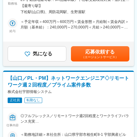
様々な業種向けのシステム開発を担当していただきます。
してます。
勤務地
禁煙変更の範囲：会社の定める事業所
【最寄り駅】
独立系の為、業界にとらわれない開発実績があります。チームで
下松駅(山口県)、周防花岡駅、生野屋駅
案件を担当するため、切磋琢磨しながらも社員一丸となり開発で
■キャリアパス
きる環境です。
まず1人前の接客技術を身に着けていただき、徐々に後輩指導やリ
＜予定年収＞400万円～600万円＜賃金形態＞月給制＜賃金内訳＞
■業務内容：下流～上流、開発～保守まで
ーダー業務もお任せいたします。
月額（基本給）：240,000円～270,000円＜月給＞240,000円～
※経験が浅い方でもプロジェクトリーダーへとステップアップして
さらに正社員登用後は店舗マネジメントやエリアマネジメント、
給与
270,000円＜昇給有無＞有＜残業手当＞有＜給与補足＞※実務経
いけます！
ジョブポスティング制度を活用して営業企画やマーケティング、
験・能力・年齢・ポジション等を考慮の上、決定します。■昇給：
■担当案件について：
グループ企業でご活躍いただく等、多岐にわたるキャリアアップ
年1回（4月）※能力・業績に応じて支給■賞与：年2回（6月・12
大手銀行・大手企業や官公庁など取引多数です。親会社の案件だ
が目指せます。
月）※過去実績4.5ヶ月分賃金はあくまでも目安の金額であり、選
応募依頼する
けでなく一般の受託開発も行っており、一貫体制で対応している
気になる
考を通じて上下する可能性があります。月給(月額)は固定手当を含
（エージェントサービス）
年単位の長期プロジェクトがほとんどです。
■正社員登用制度
めた表記です。
自社内開発と客先開発の割合は3:1。客先の場合はプロジェクト単
半年に1回（年2回）受験いただくことができ、
位で担当するため、2～10人で客先へ出向きます。おひとりで担
全国で年間100名以上の方が正社員化されております。
当いただくことはない為ご安心ください。
【山口／PL・PM】ネットワークエンジニア◇リモート
■組織構成：山口営業所では、約50名のSEが活躍しています。中
■目標設定
ワーク週２回程度／プライム案件多数
途入社の転職理由として、残業を減らしたい方が多いです。
ノルマはなく「販売実績やお客様満足度」に関する目標を設定い
当社は残業月20H程度でプライベートと両立可能、働きやすい環
株式会社宇部情報システム
たします。
境が整っています。
販売目標は、チームとしての目標値が各クルーに分配される仕組
正社員
転勤なし
■組織風土◎
みのため、チームで協力し合い達成していく文化がございます。
・年に1度全社員でのキックオフがあります。技術コンペなども開
その他、定性観点でも詳細に目標設定を行うため、ご自身が日々
催しています。
業務で意識することを明確に定め、やりがいや達成感をもって働
◎フルフレックス／リモートワーク週2回程度とワークライフバラ
・エンジニア気質の人が多く、真面目に業務に取り組む方が多い
ける環境です。
ンス充実
です。世話好きな社員も多く、新入社員の面倒見が良かったり雰
仕事内容
◎今後の環境の在り方など、お客様と直接お話をしながら計画を
囲気は良いです。
■希望休取得
策定して実行することができます。プロジェクトマネジメント業
＜勤務地詳細＞本社住所：山口県宇部市相生町8-1 宇部興産ビル
・社内研修／階層別研修を活発に行っています。全社員向けとな
シフト制のため、毎月シフト提出時に希望をご提示していただけ