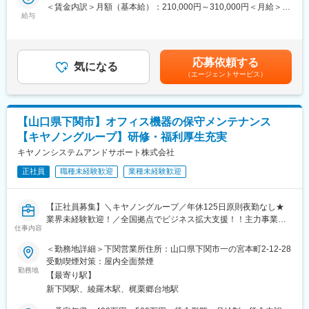
計等、すべての領域を担当しており基本的には、お客様の要望を
くれることも期待しています。
＜賃金内訳＞月額（基本給）：210,000円～310,000円＜月給＞
取り入れたスクラッチ（手作り）開発を行います。
給与
■入社後のフォロー：
210,000円～310,000円＜昇給有無＞有＜残業手当＞有＜給与補足
提案から始まり、要件定義、設計、実装、テスト、導入、維持管
先輩社員のOJTのもと業務ルールやプロセスを学び、プロジェク
＞■昇給：年1回（7月）■賞与：年2回（7月、12月）※その他手当
理とすべての領域を一気通貫で行うため、システムエンジニアと
トに参画しながら知識とスキルを身に付けていただきます。チー
は別途支給となり上記年収には含まれていません。賃金はあくま
してはトータル的なスキルアップが可能です。
ムリーダーやマネージャーとの1on1ミーティングも実施し、上司
でも目安の金額であり、選考を通じて上下する可能性がありま
応募依頼する
■この仕事の魅力：
気になる
とも直接コミュニケーションできます。
す。月給(月額)は固定手当を含めた表記です。
（エージェントサービス）
お客様が実現したいことを一緒に考え、直接コミュニケーション
をとりながら業務を進めます。
変更の範囲：会社の定める業務
お客様のご要望を形にしていくことで、提案や設計など上流工程
のスキルを磨くことができ、
【山口県下関市】オフィス機器の保守メンテナンス
また、感謝の言葉を直接いただけることも魅力です。
【キヤノングループ】研修・福利厚生充実
【変更の範囲：会社の定める業務】
■組織の特徴：当グループは、UBE株式会社様やグループ会社様の
キヤノンシステムアンドサポート株式会社
スクラッチシステムを担っており、提案～導入まで一気通貫での
正社員
職種未経験歓迎
業種未経験歓迎
作業が経験できます。若いメンバーも多く、活気のあるグループ
です。
■入社後の教育と今後のキャリアについて
【正社員募集】＼キヤノングループ／年休125日原則夜勤なし★
メンターとなる社員がつき、業務全般のフォローを実施します。
業界未経験歓迎！／全国拠点でビジネス拡大支援！！主力事業の
またOJTを通じて業務および開発技術を習得していただき、習得
仕事内容
ITソリューション機器販売と保守を通じて、キヤノンの顔として
状況を見極めながら得意な領域から取り組んでいただきます。業
快適なオフィス環境をトータル提供！充実の育児支援・研修制度
＜勤務地詳細＞下関営業所住所：山口県下関市一の宮本町2-12-28
務の規模/難易度を高め、より上位の業務が行えるような環境を用
も完備♪
受動喫煙対策：屋内全面禁煙
意しています。
勤務地
■ＯＳ：Windows
【最寄り駅】
■業務内容：
■言語：VB.NET、C＃、ASP.NET MVC、.NET Core、
新下関駅、綾羅木駅、梶栗郷台地駅
＜保守サービス役務＞
SQLServer、Oracle
複合機等のキヤノン製オフィス機器をご使用頂いているお客様先