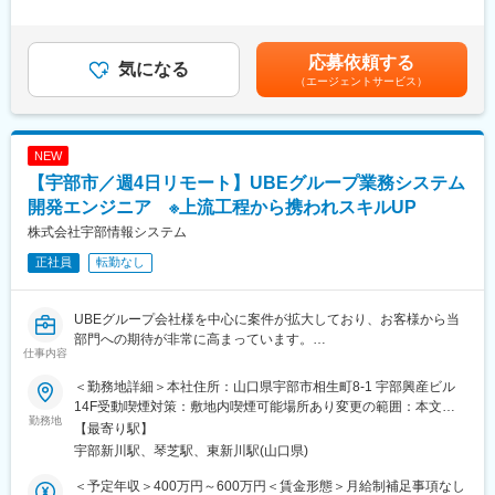
ネットワーク環境が対象です。
SAPでのアドオン開発の場合、ABAPというプログラミング言語を
2回（7、12月）※等級別賞与基準額（基本給1か月分相当）×4.5ヵ
＜就業環境＞在宅勤務の頻度は、平均週2回程度です。県外出張：
使用しての開発が主となります
月■昇給：年1回（7月）※月給には住宅手当、残業手当は含みませ
月に多くとも3回程度
ん.※具体的には前職での経験・能力に基づき決定します。賃金は
応募依頼する
気になる
変更の範囲：会社の定める業務
あくまでも目安の金額であり、選考を通じて上下する可能性があ
（エージェントサービス）
■言語、環境・ツール
ります。月給(月額)は固定手当を含めた表記です。
通信機器(スイッチ・ルータ・SDN・VPN・無線クラウドコントロ
ーラ/AP・ファイアウォール・IPSなど、クラウド用仮想アプライ
アンス含む)
NEW
メーカ(Cisco・Aruba・Fortinet・PaloAlto・Yamaha)
【宇部市／週4日リモート】UBEグループ業務システム
M365(Excel・PowerPoint・Teams・Planer・PowerAutomate)
■ポジションの魅力：
開発エンジニア ※上流工程から携われスキルUP
今後の環境の在り方など、お客様と直接お話をしながら計画を策
株式会社宇部情報システム
定して実行することができます。外部ベンダやメーカーだけでは
正社員
転勤なし
なく、社内のシステム開発部門やサーバ/セキュリティ技術者との
交流機会も多くあり、コミュニケーションを取りながら上流から
下流までの知識とスキルを身に付けて行くことができます。
UBEグループ会社様を中心に案件が拡大しており、お客様から当
■配属組織：
部門への期待が非常に高まっています。
先端技術の採用も多く、お客様やベンダなど多くの人との関りを
仕事内容
次期リーダーとして提案から導入までの一貫したプロジェクトを
もって知識とスキルを向上しながらビジネスセンスも磨いていく
担う志を持った方を迎え入れ、この期待に応えたいと考えていま
ことができる活気のある部署です。
＜勤務地詳細＞本社住所：山口県宇部市相生町8-1 宇部興産ビル
す。
■ミッション：
14F受動喫煙対策：敷地内喫煙可能場所あり変更の範囲：本文参
■職務内容：
勤務地
ネットワークの設計構築/保守の領域において、これまでの知識と
照
【最寄り駅】
UBEグループ会社様の業務システムの提案、設計/開発/維持保守を
スキルを活用し、メンバーの中心となって活躍いただきたいで
宇部新川駅、琴芝駅、東新川駅(山口県)
行います。
す。
製造業のお客様が主ですが、業務領域は、生産、販売、購買、会
将来的には、プロジェクトリーダーとして案件を推進していって
＜予定年収＞400万円～600万円＜賃金形態＞月給制補足事項なし