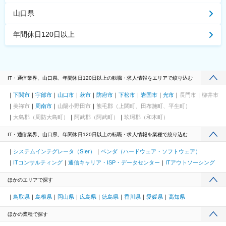
山口県
年間休日120日以上
IT・通信業界、山口県、年間休日120日以上の転職・求人情報をエリアで絞り込む
下関市
宇部市
山口市
萩市
防府市
下松市
岩国市
光市
長門市
柳井市
美祢市
周南市
山陽小野田市
熊毛郡（上関町、田布施町、平生町）
大島郡（周防大島町）
阿武郡（阿武町）
玖珂郡（和木町）
IT・通信業界、山口県、年間休日120日以上の転職・求人情報を業種で絞り込む
システムインテグレータ（SIer）
ベンダ（ハードウェア・ソフトウェア）
ITコンサルティング
通信キャリア・ISP・データセンター
ITアウトソーシング
ほかのエリアで探す
鳥取県
島根県
岡山県
広島県
徳島県
香川県
愛媛県
高知県
ほかの業種で探す