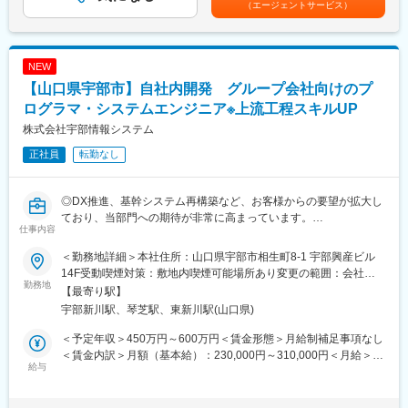
（エージェントサービス）
■ミッション：
1案件に対して1、2名で顧客のニーズに合わせたオーダーメイド
のシステム開発 ・自社パッケージのカスタマイズ等をご担当頂き
ます。自社商品を直接提案から導入まで支援するため、顧客のニ
NEW
ーズや期待に応えていくことがミッションとなり、やりがいにも
【山口県宇部市】自社内開発 グループ会社向けのプ
つながります。また営業同行も行い、ITの知識を活かした「提案
型のエンジニア」としての活躍も期待されます。
ログラマ・システムエンジニア※上流工程スキルUP
株式会社宇部情報システム
■当社の特徴：
正社員
転勤なし
前身である旧三井物産が、GHQの指令により解体されるのを機
に、同志社員相寄り、建設資材の販売を通じて、国土復興への寄
与を目的に設立しました。その後、燃料（LPガス）、建築資材
◎DX推進、基幹システム再構築など、お客様からの要望が拡大し
（ALC等）、住宅関連商品、コンピュータ等の商品を加え、ま
ており、当部門への期待が非常に高まっています。
た、関連工事の施工体制を整え、お客様に信頼をいただける企業
仕事内容
この期待に応えるべく、開発だけでなく運用/保守を含めた業務へ
となることを心がけています。創業以来、各部門では専門的知識
の対応、並びに将来のリーダーとして組織を牽引いただける方を
と経験を積み、また健全経営に努めています。
＜勤務地詳細＞本社住所：山口県宇部市相生町8-1 宇部興産ビル
新たな仲間として迎え入れたいと考えています◎
14F受動喫煙対策：敷地内喫煙可能場所あり変更の範囲：会社の
■職務内容：
勤務地
■事業について：
定める事業所
【最寄り駅】
UBE株式会社様並びにグループ各社様が事業継続するために必要
・建材事業部…山道の斜面(法面)の保護工事やガードレールなど交
宇部新川駅、琴芝駅、東新川駅(山口県)
となる「基幹システム」（ERP）の会計領域など、財務会計・管
通安全工事、港湾、橋梁、トンネル等、公共工事利用の土木資材
理会計系システムの設計/開発/保守を行います。いずれも、市販パ
販売と工法提案を行っています。
＜予定年収＞450万円～600万円＜賃金形態＞月給制補足事項なし
ッケージの利用やスクラッチ開発によるシステム構築並びに維持
・建築資材事業部…官民問わず、建物の外壁材、屋根等の工事、
＜賃金内訳＞月額（基本給）：230,000円～310,000円＜月給＞
管理を担います。
給与
資材販売で街づくりに貢献しています。
230,000円～310,000円＜昇給有無＞有＜残業手当＞有＜給与補足
パッケージ導入ではカスタマイズやアドオン設計/開発を、スクラ
・物資事業部…法人、個人のプロパンガスの供給等、暮らしを支
＞上記月額給与は固定部分となり住宅手当、在宅勤務手当、残業
ッチ開発では.Netフレームワークを基本に構築を行います。
えています。
手当は含みません。■昇給：年1回(7月)■賞与：年2回(7,12月)月額