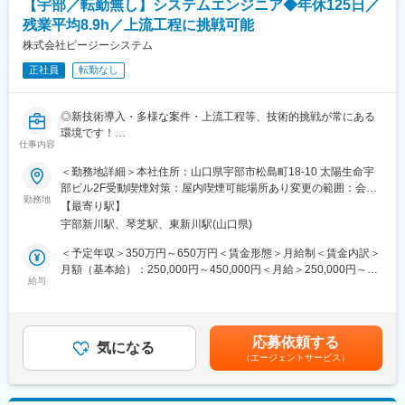
【宇部／転勤無し】システムエンジニア◆年休125日／
まず店頭での接客からスタートし、後輩指導やリーダー業務もゆ
・桟橋管理Webシステム
くゆくお任せ致します。正社員登用後はマネジメントやメンバー
・タクシー配車アプリ
残業平均8.9h／上流工程に挑戦可能
教育など、クルーを統括するなどのステップアップが可能です。
・安全航行支援システム など
株式会社ピージーシステム
総合職として本部各部署の様々な部門に就くチャンスもありま
す。
正社員
転勤なし
変更の範囲：会社の定める業務
■正社員登用制度について
年2回正社員登用試験あり、実際に契約社員から正社員になった社
◎新技術導入・多様な案件・上流工程等、技術的挑戦が常にある
員も多数います。自身の成長とその成果をしっかりと評価しま
環境です！
す。
仕事内容
◎平均残業時間 8.9h、年間休日125日など、WLB充実！
■教育体制
未経験の方にも手厚くフォローし、早期に一人前となるフォロー
＜勤務地詳細＞本社住所：山口県宇部市松島町18-10 太陽生命宇
■職務内容：
を致します。入社時の研修を筆頭に各種研修制度を充実させ、社
部ビル2F受動喫煙対策：屋内喫煙可能場所あり変更の範囲：会社
民間企業向けのソフトウェア開発プロジェクトにて、要件定義～
内情報共有にも強みを持っています。ご経験が無い方でもソフト
勤務地
の定める事業所
【最寄り駅】
開発、テスト工程の中で上流を中心にしたシステム開発をお任せ
バンクの一員として丁寧にサポートします。
宇部新川駅、琴芝駅、東新川駅(山口県)
します。
●基礎研修
内容はオープン系、Web系システムであり基幹システムの開発か
クルーに欠かせないビジネスマナーや接客スキルを学んで頂きま
＜予定年収＞350万円～650万円＜賃金形態＞月給制＜賃金内訳＞
らクラウド型営業支援パッケージまで幅広く携わる可能性があり
す。現場経験豊富な社員が研修講師を務め、実務に基づいた丁寧
月額（基本給）：250,000円～450,000円＜月給＞250,000円～
ます。
な指導をします。
給与
450,000円＜昇給有無＞有＜残業手当＞有＜給与補足＞■昇給：あ
●OJT研修
り（4月）※自己評価を基に個人面接を実施し、決定します。■賞
■過去事例：
売り場の先輩と徐々に仕事を覚えていただきます。多くの先輩が
与：あり（年2回）※業績による賃金はあくまでも目安の金額であ
・製造業向け基幹システム、品質管理システム
未経験スタートなので、実践で使えるスキルを指導致します。
り、選考を通じて上下する可能性があります。月給(月額)は固定手
応募依頼する
・小売業向け販売支援システム／チーム規模2～5名
■希望休の取得しやすさ
気になる
当を含めた表記です。
（エージェントサービス）
・（進行中および拡大業務）クラウド型営業支援パッケージ開発
シフト制のため、毎月シフト提出時に希望をご提示していただけ
支援、導入支援／チーム規模2～5名
れば比較的通りやすいです。
※成果に応じた報酬制度あり、実力に応じて役職をお任せします。
■キャリアアップ事例