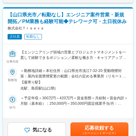
自社内開発と客先開発の割合は3:1。客先の場合はプロジェクト単
半年に1回（年2回）受験いただくことができ、
位で担当するため、2～10人で客先へ出向きます。おひとりで担
全国で年間100名以上の方が正社員化されております。
当いただくことはない為ご安心ください。
【山口県光市／転勤なし】エンジニア案件営業・新規
■組織構成：山口営業所では、約50名のSEが活躍しています。中
■目標設定
開拓／PM業務も経験可能◆テレワーク可・土日祝休み
途入社の転職理由として、残業を減らしたい方が多いです。
ノルマはなく「販売実績やお客様満足度」に関する目標を設定い
当社は残業月20H程度でプライベートと両立可能、働きやすい環
株式会社Ｔｒｅｅｖａ
たします。
境が整っています。
販売目標は、チームとしての目標値が各クルーに分配される仕組
正社員
転勤なし
■組織風土◎
みのため、チームで協力し合い達成していく文化がございます。
・年に1度全社員でのキックオフがあります。技術コンペなども開
その他、定性観点でも詳細に目標設定を行うため、ご自身が日々
催しています。
業務で意識することを明確に定め、やりがいや達成感をもって働
【エンジニアリング領域の営業とプロジェクトマネジメントを一
・エンジニア気質の人が多く、真面目に業務に取り組む方が多い
ける環境です。
貫して経験できるポジション／柔軟な働き方・キャリアアップも
です。世話好きな社員も多く、新入社員の面倒見が良かったり雰
仕事内容
実現可能】
囲気は良いです。
■希望休取得
■業務概要
＜勤務地詳細＞本社住所：山口県光市浅江7-32-20 受動喫煙対
・社内研修／階層別研修を活発に行っています。全社員向けとな
シフト制のため、毎月シフト提出時に希望をご提示していただけ
当社ではエンジニア案件に特化した営業活動を担当いただきま
策：屋内全面禁煙変更の範囲：会社の定める事業所（リモートワ
っている為、コミュニケーションの場にもなっています。
れば、比較的通りやすい環境です。（土日祝出社必須）
す。新規顧客の開拓から既存クライアントとのリレーション強
勤務地
ーク含む）
・社員アンケート／年1度社員アンケートを実施。業務上の悩みや
【最寄り駅】
化、さらにプロジェクト受注後の進行管理まで、ビジネスの上流
改善希望など自由に意見が出せます。それにより規定を変更した
変更の範囲：会社の定める業務
光駅、島田駅(山口県)
から下流まで幅広く携わることができます。営業業務に加え、プ
り、役員が面談を実施したり等、風通しが良い環境です。
ロジェクトマネジメントやクライアント折衝も担うため、多様な
＜予定年収＞300万円～420万円＜賃金形態＞月給制＜賃金内訳＞
■当社の特徴：
経験を積みながら成長できる環境です。
月額（基本給）：250,000円～350,000円固定残業手当/月：
2010年からTISインテックグループの一員となり、グループが所
給与
30,000円（固定残業時間20時間0分/月）超過した時間外労働の残
有するITトータルソリューションを活用することで、あらゆる業
■業務詳細
業手当は追加支給＜月給＞280,000円～380,000円（一律手当を含
種の顧客に対しワンストップでのサービス提供が可能となりまし
主な業務として、エンジニア案件に対する新規顧客へのアプロー
む）＜昇給有無＞有＜残業手当＞有＜給与補足＞上記年収は月
た。
チや提案営業、既存顧客への追加提案や関係性の強化を行いま
給・みなし残業代を含みます。超過分は全額支給されます。賃金
応募依頼する
す。また、案件受注後にはプロジェクトの進行管理や納期調整、
気になる
はあくまでも目安の金額であり、選考を通じて上下する可能性が
変更の範囲：会社の定める業務
（エージェントサービス）
課題解決に取り組みます。クライアントとの定期的な打ち合わせ