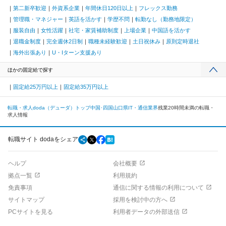
第二新卒歓迎
外資系企業
年間休日120日以上
フレックス勤務
管理職・マネジャー
英語を活かす
学歴不問
転勤なし（勤務地限定）
服装自由
女性活躍
社宅・家賃補助制度
上場企業
中国語を活かす
退職金制度
完全週休2日制
職種未経験歓迎
土日祝休み
原則定時退社
海外出張あり
U・Iターン支援あり
ほかの固定給で探す
固定給25万円以上
固定給35万円以上
転職・求人doda（デューダ）トップ
中国･四国
山口県
IT・通信業界
残業20時間未満の転職・
求人情報
転職サイト dodaをシェア
ヘルプ
会社概要
拠点一覧
利用規約
免責事項
通信に関する情報の利用について
サイトマップ
採用を検討中の方へ
PCサイトを見る
利用者データの外部送信