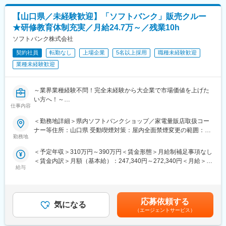
変更の範囲：会社の定める業務
り、グループ全体の業務効率化に貢献します。
■扱うサービス
【山口県／未経験歓迎】「ソフトバンク」販売クルー
財務会計・管理会計システム（ERP）、市販パッケージのカスタ
★研修教育体制充実／月給24.7万～／残業10h
マイズ、スクラッチ開発。
■組織構成
ソフトバンク株式会社
リーダー、エンジニアなど複数名体制。将来はリーダーやPMとし
契約社員
転勤なし
上場企業
5名以上採用
職種未経験歓迎
て組織を牽引できる人材を目指せます。
業種未経験歓迎
■業務の魅力
主要顧客と直接やりとりし幅広い業種・業務知識と最新技術を習
得可能。上流～下流まで経験し、業務ノウハウやプロジェクト管
～業界業種経験不問！完全未経験から大企業で市場価値を上げた
理力、コミュニケーション力を高められます。
い方へ！～
■教育体制
仕事内容
●社会人未経験・フリーター・高卒等幅広く歓迎！
メンターによるOJT、階層別・専門技術教育、資格取得支援など
●研修充実で完全未経験でも安心！入社後や配属後等様々な研修を
充実した育成制度を用意。
＜勤務地詳細＞県内ソフトバンクショップ／家電量販店取扱コー
ご用意
■就業環境
ナー等住所：山口県 受動喫煙対策：屋内全面禁煙変更の範囲：本
●携帯電話（スマートフォン）を中心とした商材・各サービスの提
勤務地
フルフレックス制度やハイブリッドワーク可能、福利厚生・休暇
文参照
案等を幅広くお任せ
制度も充実し働きやすい環境です。
＜予定年収＞310万円～390万円＜賃金形態＞月給制補足事項なし
●平均残業10h／年休123日／年間100名以上の正社員化実績有の
■キャリアパス
＜賃金内訳＞月額（基本給）：247,340円～272,340円＜月給＞
登用制度完備／東証プライム上場
小規模案件での設計・開発から、将来的には中・大規模案件のPM
給与
247,340円～272,340円＜昇給有無＞有＜残業手当＞有＜給与補足
やリーダー職へステップアップできます。
＞※上記は予定年収のため異なる場合があります。賃金はあくまで
■業務内容
も目安の金額であり、選考を通じて上下する可能性があります。
家電量販店、モール型店舗内のソフトバンク取扱いコーナーに
変更の範囲：会社の定める業務
月給(月額)は固定手当を含めた表記です。
て、携帯電話を中心とした商材・各サービスの提案等を担当頂き
応募依頼する
気になる
ます。
（エージェントサービス）