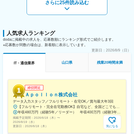
さらに25件読み込む
現在実施している施策の内容や付随する業務手順等、丁寧に説明
し、フォローしていきます。
経験の浅い業務についてはOJTにて業務を覚えていただきます。
1on1ミーティングを実施し、仕事の状況や自身の志向について定
期的に話をさせていただきます。
人気求人ランキング
■部署で利用しているツール／環境：
dodaに掲載中の求人を、応募数順にランキング形式でご紹介します。
・OS／Windows11
※応募数が同数の場合は、新着順に表示しています。
・M365／Outlook、Excel、Word、Powerpoint、Onenote、
更新日：
2026/8/9（日）
Plannner等
・コミュニケーションツール／Microsoft Teams
山口県
残業20時間未満
IT・通信業界
・営業システム／MA-EYES（入社後に習得していただきます。）
■働きやすさ
年間休日 120日、土日祝休、残業20h
フルフレックス（コアタイムなし）
締切間近
リモートワーク可
Ａｐｏｌｌｏｎ株式会社
男性育休の取得率も上昇中
データ入力スタッフ／フルリモート・在宅OK／賞与最大年3回
子育てとの両立を応援し、ライフステージが変わっても安心して
【フルリモート・完全在宅勤務OK】自宅など、全国どこでもあなたが働きやすい場所で働けます★転居を伴う転勤なし★全国47都道府県どこからでも応募OK【本社】東京都新宿区山吹町130番地の15 茜ビル2-A＜アクセス＞有楽町線「江戸川橋駅」、東西線「東西線」より徒歩10分※受動喫煙対策：あり
働ける環境です。
年収480万円（経験5年／リーダー） 年収400万円（経験3年／メンバー）
掲載予定期間：
■当社について
2026/6/18（木）
〜
2026/8/19（水）
株式会社宇部情報システム（UIS）は、山口県・福岡県を拠点に製
気になる
更新日：
2026/6/18（木）
造業を中心とした全国のお客様へITソリューションを提供してき