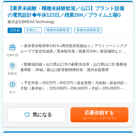
・安全航行支援システム など
・マネジメント業務(または補佐)
【業界未経験・職種未経験歓迎／山口】プラント設備
（顧客対応：要件定義・提案・見積・スケジュール調整など、プ
変更の範囲：会社の定める業務
の電気設計◆年休123日／残業20H／プライム上場G
ロジェクト内管理：(工程・進捗・要員調整など））
・ベンダーとメーカーの打ち合わせ、交渉等の同席など
株式会社BREXA Technology
正社員
転勤なし
職種未経験歓迎
業種未経験歓迎
■職務の特徴：
プロジェクトは基本4～5名程度のチーム制で、3ヶ月～1年程度の
案件が多いです。提案や交渉、チーム内の取り纏めなど、マネジ
～産休育休取得率100％※男性取得実績あり／アウトソーシンググ
メントできる人材を求めています。管理業務未経験の方でも、今
ループで安定性抜群／育体制充実／残業月20H／家賃補助など福
後将来に向けて成長したい若手の方、挑戦することに意欲的な方
仕事内容
利厚生充実～
をぜひお待ちしております。
＜勤務地詳細＞山口県山口市の顧客先住所：山口県山口市 勤務地
■業務内容：
最寄駅：JR線／新山口駅受動喫煙対策：屋内全面禁煙
■開発実績例
大手グループ企業の各種プラント設備の電気系統全般の設計業務
勤務地
◇AI/IoT開発
等をご担当いただきます。
・動的リアルタイムレコメンド（デジタルアニーラ）
＜予定年収＞350万円～450万円＜賃金形態＞月給制＜賃金内訳＞
・動画像によるリアルタイム船舶認識（TensorFlow）
月額（基本給）：205,000円～280,000円＜月給＞205,000円～
■具体的には：
◇・モビリティ・次世代コックピットシステム開発
給与
280,000円＜昇給有無＞有＜残業手当＞有＜給与補足＞※経験、ス
・各種プラント設備（原料処理・製銑設備、製鋼設備、連続鋳造
・ライドシェアシステム開発
キル、年齢を考慮の上、当社規定により優遇します。■昇給：年1
装置、圧延機（付帯装置を含む）、精製仕上装置、製管機械、プ
◇ロボット開発
回（4月）賃金はあくまでも目安の金額であり、選考を通じて上下
ロセスラインなど）の電気系統全般の設計業務
・通信型コミュニケーションロボット（ソフトウェア）
する可能性があります。月給(月額)は固定手当を含めた表記です。
・各種プラントの系統図チェック
応募依頼する
・動的シナリオオーサリングシステム
気になる
・AutoCADを使用して各種プラントの系統図、プラント設備図面
（エージェントサービス）
◇・情報通信システム開発
の作成、修正
・空港向けサイネージシステム
・道路情報交換システム
■充実した教育制度／入社後のフォロー体制充実：