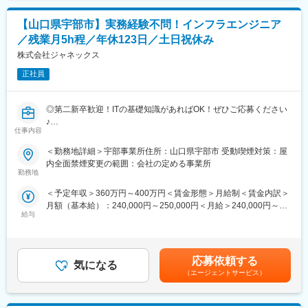
IT保守契約ユーザの障害対応を実施
期間：4泊5日
場所：当社の研修施設セコムHDセンター
【山口県宇部市】実務経験不問！インフラエンジニア
■休日出勤、夜間勤務について：
ビジネスマナーといった社会人の基礎から、「警備業法」で定め
／残業月5h程／年休123日／土日祝休み
・所属する組織によっては、休日出勤（出社）の可能性がありま
られた教育、基本動作や救急法等、それぞれの業務に必要な知識
す（その分は平日に振替休日を取得する）。※自宅待機の地域もあ
株式会社ジャネックス
や技能を学び、セキュリティのプロフェッショナルとしての基本
り（待機手当有）
を身に付けられます。
正社員
・休日に大規模な設置作業がある等、特別な状況が発生した場合
は、休日出勤の可能性があります（その分は代休取得、若しくは
■働き方
時間外勤務を適用）。
勤務例：
◎第二新卒歓迎！ITの基礎知識があればOK！ぜひご応募ください
・休日出勤、夜間勤務は基本的にありません。※ただし、修理対応
月：日勤、火：日勤、水：日勤、木：休、金：夜勤、土：夜勤明
♪
で帰社が遅くなる場合が想定されるが、その場合は時間外勤務を
け休み、日：休
仕事内容
◎年休123日、土日祝休み、残業5h程度！ワークライフバランス
適用する。
週平均労働時間39時間と働きやすい環境です。
が整います！
＜勤務地詳細＞宇部事業所住所：山口県宇部市 受動喫煙対策：屋
※原則夜勤は連続2日まで
◎JAグループの安定基盤あり！業績も伸長しています！
内全面禁煙変更の範囲：会社の定める事業所
■当社の特徴：
勤務地
・キヤノン製品だけでなく、他社の製品を幅広く取扱うマルチベ
変更の範囲：会社の定める業務
■募集背景：
ンダーです。そのため、顧客の要望に確実に応えられる、最適な
＜予定年収＞360万円～400万円＜賃金形態＞月給制＜賃金内訳＞
当社はソリューションサービスの提供を主な事業としています。
提案ができます。
月額（基本給）：240,000円～250,000円＜月給＞240,000円～
1973年4月に設立、山口県山口市に本社を置いています。事業拡
・ITは企業経営の根幹を支える重要な存在です。そのため、企業
給与
250,000円＜昇給有無＞有＜残業手当＞有＜給与補足＞■昇給：あ
大による人員体制をより強化するために中途採用募集を行ってお
や店舗の決裁者との商談も多く、会話を通しても豊富な知識を得
り 年1回（4月）■賞与：あり 年2回（7月/12月）賃金はあくまで
ります。是非ご応募ください。
ることが可能です。
も目安の金額であり、選考を通じて上下する可能性があります。
月給(月額)は固定手当を含めた表記です。
■業務内容：
応募依頼する
気になる
主にJAグループに導入している基幹システム、金融システム、販
（エージェントサービス）
売システム等の業務系アプリケーションの開発や保守・改善業務
をメインにお任せいたします。また、県内企業向けのシステム開
発や大手ベンダーからの業務委託なども請け負っております。