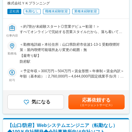
株式会社ＹＫプランニング
自身の頑張りが給与にしっかり反映される環境です。
＼同ポジションの魅力／
正社員
転勤なし
職種未経験歓迎
業種未経験歓迎
【サポート業務に集中できる】
■入社後の研修：
・各拠点に「拠点長」がいるため、営業活動や売上管理などは必
中途採用では珍しい手厚い新人研修あり！未経験からスキルを身
要ありません。
につけられる環境です。
＜約7割が未経験スタート◎営業デビュー歓迎！＞
また支援員等のメンバー育成など、「支援の質を高めること」に
職種によって研修期間は異なります。
すべてオンラインで完結する営業スタイルだから、落ち着いて成
集中できます。
オンライン研修と集合研修を組み合わせた内容となっており、集
仕事内容
長できます♪
【長期的にキャリアを積める】
合研修については、大阪市内の会場で開催します。
ITや会計の知識も、仕事をしながら自然と身につきます。
＜勤務地詳細＞本社住所：山口県防府市佐波1-13-1 受動喫煙対
60歳以上でも昇給＆キャリアアップが可能なので、長期的にキャ
※通勤不可の方には宿泊を手配いたします。
策：屋内喫煙可能場所あり変更の範囲：無
リアを積んでいけます！
＼当社のスゴイところ！／
勤務地
また、外部専門家や有資格者による研修など、学ぶ機会も多く用
【最寄り駅】
変更の範囲：会社の定める業務
◎導入社数約35,000社！
意されているためご自身の専門性を向上させることができます。
防府駅
◎ freee・勘定奉行など有名会計ソフトと連携
【ライフもワークも充実】
◎ 自社開発の特許技術が強み！
＜予定年収＞300万円～504万円＜賃金形態＞年俸制＜賃金内訳＞
サビ管2名体制ですので、お休みがとりにくい…なんて事もありま
年額（基本給）：2,760,000円～4,644,000円固定残業手当/月：
せん！
■お仕事内容
給与
20,000円～33,000円（固定残業時間10時間0分/月）超過した時間
残業月10h未満、リフレッシュ休暇制度の導入はもちろん様々な
会計事務所や企業のお客様へ、オンラインでサービス紹介や活用
外労働の残業手当は追加支給＜月額＞250,000円～420,000円（12
福利厚生を用意しています。
サポートを行います。
分割）（一律手当を含む）＜昇給有無＞有＜残業手当＞有＜給与
・サービスのご提案
補足＞■昇給：年1回（1月）■年俸制のため賞与無■年収モデル：
■キャリアパスや研修：
応募依頼する
・マーケティング施策の企画
気になる
20代：300万～450万30代：390万～740万40代：450万～900万※
・研修チームによる社内研修やOJT制度など、支援員やサービス
（エージェントサービス）
・オンラインセミナーやイベントの運営 など
前職年収やご経験によって給与の設定を行います。※評価やスキル
管理責任者としてさらにキャリアアップするための社内制度が整
最初は先輩の商談に同席して雰囲気をつかむところからスター
によって金額変動あり。賃金はあくまでも目安の金額であり、選
っています。
ト！
考を通じて上下する可能性があります。月給(月額)は固定手当を含
・サービス管理責任者の先には「エリアトレーナー」や「スーパ
慣れてきたら1日2～3件ほどのオンライン商談（1件約1時間）を
めた表記です。
ーバイザー」など、幅広いキャリアパスをご用意しています。
【山口/防府】Webシステムエンジニア（転勤なし）
担当します。
・外部専門家や有資格者による研修など、学ぶ機会も多く用意さ
◆100％自社開発◆会計事務所向け自社ソフト