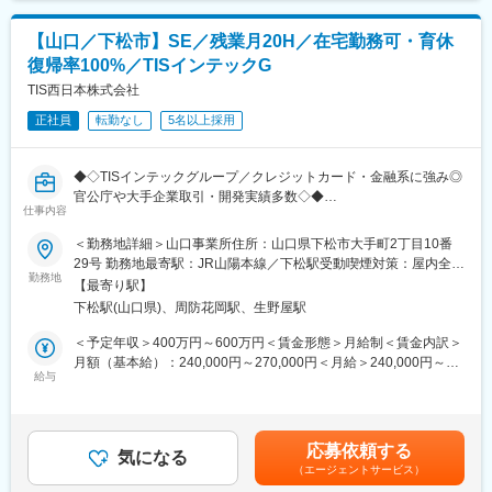
■業務詳細
・接客業務
【山口／下松市】SE／残業月20H／在宅勤務可・育休
・販促ツール作成（例：POP作成）
・店頭キャンペーン企画
復帰率100%／TISインテックG
・セールス向上に向けた各種プロモーション
TIS西日本株式会社
■入社後の流れ／研修
正社員
転勤なし
5名以上採用
まず入社4日間ほど導入研修を実施いたします。
現場経験豊富な社員が研修講師を務め、基本的なビジネスマナー
◆◇TISインテックグループ／クレジットカード・金融系に強み◎
や商材知識、店頭での立ち振る舞い等、実務に基づいた丁寧な指
官公庁や大手企業取引・開発実績多数◇◆
導のもと、基礎的な内容から学んでいただきます。
仕事内容
～社内開発8割／定着率・働き方◎残業月20H以内／有給が取りや
その後は店舗配属となり、長年に渡るノウハウ等を凝縮した実践
すい環境！育休産休復帰率100%／年休120日／土日休み～
形式のフォローアップ(OJT)研修や先輩社員とのロールプレイン
＜勤務地詳細＞山口事業所住所：山口県下松市大手町2丁目10番
カード系に強みを持つTISI及びTISインテックグループの案件や、
グ、eラーニング研修等を通して、着実に成長できる環境をご用意
29号 勤務地最寄駅：JR山陽本線／下松駅受動喫煙対策：屋内全面
様々な業種向けのシステム開発を担当していただきます。
してます。
勤務地
禁煙変更の範囲：会社の定める事業所
【最寄り駅】
独立系の為、業界にとらわれない開発実績があります。チームで
下松駅(山口県)、周防花岡駅、生野屋駅
案件を担当するため、切磋琢磨しながらも社員一丸となり開発で
■キャリアパス
きる環境です。
まず1人前の接客技術を身に着けていただき、徐々に後輩指導やリ
＜予定年収＞400万円～600万円＜賃金形態＞月給制＜賃金内訳＞
■業務内容：下流～上流、開発～保守まで
ーダー業務もお任せいたします。
月額（基本給）：240,000円～270,000円＜月給＞240,000円～
※経験が浅い方でもプロジェクトリーダーへとステップアップして
さらに正社員登用後は店舗マネジメントやエリアマネジメント、
給与
270,000円＜昇給有無＞有＜残業手当＞有＜給与補足＞※実務経
いけます！
ジョブポスティング制度を活用して営業企画やマーケティング、
験・能力・年齢・ポジション等を考慮の上、決定します。■昇給：
■担当案件について：
グループ企業でご活躍いただく等、多岐にわたるキャリアアップ
年1回（4月）※能力・業績に応じて支給■賞与：年2回（6月・12
大手銀行・大手企業や官公庁など取引多数です。親会社の案件だ
が目指せます。
月）※過去実績4.5ヶ月分賃金はあくまでも目安の金額であり、選
応募依頼する
けでなく一般の受託開発も行っており、一貫体制で対応している
気になる
考を通じて上下する可能性があります。月給(月額)は固定手当を含
（エージェントサービス）
年単位の長期プロジェクトがほとんどです。
■正社員登用制度
めた表記です。