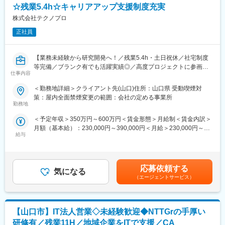
ィと安定性が求められる、やりがいの大きなプロジェクトです
☆残業5.4h☆キャリアアップ支援制度充実
株式会社テクノプロ
■入社後の流れ：
（1）入社後1～3日間：導入研修
正社員
全社員共通の研修です。会社が目指している方向性はもちろん、
ビジネスマナーや情報セキュリティ研修も行いますので、就業後
【業務未経験から研究開発へ！／残業5.4h・土日祝休／社宅制度
の想像をしていただくことができます。
等完備／ブランク有でも活躍実績◎／高度プロジェクトに参画／
仕事内容
国内最大級技術アウトソーシング企業】
（2）配属が決まり次第、現場での業務にあたっていただきます。
また、エンジニア業務に必要な知識やスキルをご自身のペースや
＜勤務地詳細＞クライアント先(山口)住所：山口県 受動喫煙対
■業務概要【変更の範囲：会社の定める業務】
タイミングに合わせて習得することができます。
策：屋内全面禁煙変更の範囲：会社の定める事業所
これまでの経験や希望を考慮し研究開発員としてプロジェクト先
◇アカデミー支援制度
勤務地
で就業いただきます。プロジェクト先は多数あり経験を生かして
◇リスキリング研修
＜予定年収＞350万円～600万円＜賃金形態＞月給制＜賃金内訳＞
働くことが可能です。
◇Be-Pro研修
月額（基本給）：230,000円～390,000円＜月給＞230,000円～
【プロジェクト実績】
◇e-ラーニング
給与
390,000円＜昇給有無＞有＜残業手当＞有＜給与補足＞※給与は、
・有機合成および分析・精製業務 等
能力・実務経験等を考慮の上、当社規程に従って決定します。■給
■当社の特徴：
与改定：年1回■賞与：年2回（4.05カ月分／年）※前年度実績賃金
※プロジェクト先は大手メーカーを含む民間企業を始め、大学、公
◇腰を据えて安心して働ける環境
はあくまでも目安の金額であり、選考を通じて上下する可能性が
的研究機関等多岐に渡ります。
安定した経営基盤をもとに、各種手当や福利厚生、働きやすい環
応募依頼する
気になる
あります。月給(月額)は固定手当を含めた表記です。
※状況によって上記プロジェクト以外にアサインとなることがござ
境づくりなどに積極的に取り組んでいます。残業も月平均10時間
（エージェントサービス）
います。
40分とオンオフのメリハリを持って活躍することが可能です。
■株式会社テクノプロの魅力：
◇「より稼げるエンジニア」へ最短距離で目指せる教育制度
【山口市】IT法人営業◇未経験歓迎◆NTTGrの手厚い
当社は業界大手テクノプロの化学・バイオ分野に特化した社内カ
グループに在籍するエンジニア数は2万名を突破。日本国内におけ
ンパニーです。民間企業、大学、公的研究機関等に対し人材提案
るエンジニア在籍数においてトップクラスの実績を誇るからこ
研修有／残業11H／地域企業をITで支援／CA