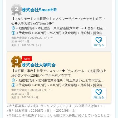
た会社です。
大手化学メーカーUBE株式会社の情報システム部門をルーツとし
株式会社SmartHR
UBEグループに連なる私たちは、現在は大阪ガスを母体とする
Daigasグループの一員でもあります。
【フルリモート／土日祝休】カスタマーサポート※チャット対応中
強固な顧客基盤と10年間で145％超の成長を続ける安定した環境
心◆人事労務SaaS”SmartHR"
をしています。
＜勤務地詳細＞本社住所：東京都港区六本木3-2-1 住友不動産六本木グランドタワー勤務地最寄駅：東京メトロ南北線／六本木一丁目駅受動喫煙対策：屋内全面禁煙変更の範囲：会社の定める事業所（リモートワーク含む）
＜予定年収＞406万円～602万円＜賃金形態＞月給制＜賃金内訳＞月額（基本給）：212,480円～315,200円その他固定手当/月：5,000円固定残業手当/月：77,520円～114,800円（固定残業時間45時間0分/月）超過した時間外労働の残業手当は追加支給＜月給＞295,000円～435,000円（一律手当を含む）＜昇給有無＞有＜残業手当＞有賃金はあくまでも目安の金額であり、選考を通じて上下する可能性があります。月給(月額)は固定手当を含めた表記です。
変更の範囲：当社業務全般
掲載予定期間：
2026/6/29（月）
〜
2026/9/27（日）
気になる
更新日：
2026/6/29（月）
New
株式会社大塚商会
【大宮駅／事務】営業アシスタント◆「たのめーる」でお馴染み上
場企業／年休126日／住宅手当有／在宅可
＜勤務地詳細＞北関東営業部住所：埼玉県さいたま市大宮区桜木町1-195-1 大宮ソラミチKOZ 12階受動喫煙対策：屋内全面禁煙変更の範囲：会社の定める事業所（リモートワーク含む）
＜予定年収＞450万円～700万円＜賃金形態＞月給制＜賃金内訳＞月額（基本給）：274,000円～400,000円＜月給＞274,000円～400,000円＜昇給有無＞有＜残業手当＞有＜給与補足＞※経験・スキルを考慮のうえ、当社規定にて決定■昇給：年1回■賞与：年2回（7月・12月）賃金はあくまでも目安の金額であり、選考を通じて上下する可能性があります。月給(月額)は固定手当を含めた表記です。
掲載予定期間：
2026/8/3（月）
〜
2026/11/1（日）
気になる
更新日：
2026/8/3（月）
※求人応募数の多い順にランキングしています（非公開求人は除く）。
※集計対象期間：2026/8/2（日）～2026/8/8（土）
※事情により掲載終了予定日よりも前に求人募集が終了していることもご