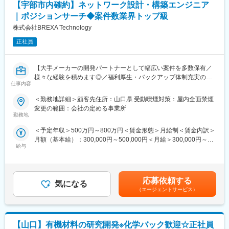
◇業務系システム開発
【宇部市内確約】ネットワーク設計・構築エンジニア
・人事育成制度…等級制度の定義と連動したカリキュラム体型の
・工場見学受付Webシステム
導入
｜ポジションサーチ◆案件数業界トップ級
・会員管理Webシステム
・キャリアサポート制度…定期的にカジュアル形式な面談を行う
株式会社BREXA Technology
・生産・工程管理、倉庫・在庫管理システム
ことでストレスレベルを把握するとともに必要に応じて関連部署
◇実証実験事業(ひろしまサンドボックス)
と連携し環境を改善
正社員
・桟橋管理Webシステム
・人事考課制度…目標達成を適性に処遇へ反映されることを有能
・タクシー配車アプリ
感を高め、自立できる人財を育成できる制度
・安全航行支援システム など
【大手メーカーの開発パートナーとして幅広い案件を多数保有／
様々な経験を積めます◎／福利厚生・バックアップ体制充実の中
■当社の特徴：
変更の範囲：会社の定める業務
仕事内容
でキャリアアップが可能／UIターン歓迎】
コミュニケーションが活発な風土が特徴です。また当社は「技術
屋集団」としての自負を強く持ち、海外案件やノウハウの習得な
＜勤務地詳細＞顧客先住所：山口県 受動喫煙対策：屋内全面禁煙
■概要：
ど、将来的に技術で全てを解決できる組織を本気で目指していま
変更の範囲：会社の定める事業所
ネットワーク設計・構築エンジニア業務をお任せします。
す。
勤務地
担当いただく案件は、業界トップクラスの案件数から最適なプロ
＜予定年収＞500万円～800万円＜賃金形態＞月給制＜賃金内訳＞
ジェクトをマッチングします。
月額（基本給）：300,000円～500,000円＜月給＞300,000円～
大手小売り業／不動産業／通信キャリアなど幅広い業界の顧客に
給与
500,000円＜昇給有無＞有＜残業手当＞有＜給与補足＞■昇給：年
対してNW・サーバー等、インフラ要件定義・設計・構築業務を担
1回（4月） ■賞与：年2回（7月・12月）賃金はあくまでも目安の
当いただきます。
金額であり、選考を通じて上下する可能性があります。月給(月額)
は固定手当を含めた表記です。
■プロジェクト例：
応募依頼する
気になる
地方自治体（県庁・市役所・区役所など）の基幹ネットワーク、
（エージェントサービス）
また
は住民サービスを支える庁内ネットワークの設計・構築から運用
設計までを一気通貫でお任せします。
【山口】有機材料の研究開発※化学バック歓迎☆正社員
住民の個人情報や重要データを扱うため、非常に高いセキュリテ