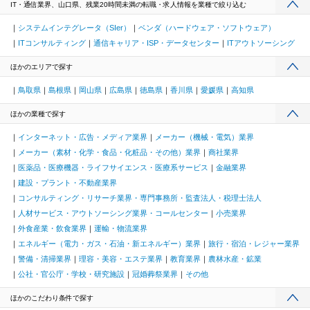
IT・通信業界、山口県、残業20時間未満の転職・求人情報を業種で絞り込む
システムインテグレータ（SIer）
ベンダ（ハードウェア・ソフトウェア）
ITコンサルティング
通信キャリア・ISP・データセンター
ITアウトソーシング
ほかのエリアで探す
鳥取県
島根県
岡山県
広島県
徳島県
香川県
愛媛県
高知県
ほかの業種で探す
インターネット・広告・メディア業界
メーカー（機械・電気）業界
メーカー（素材・化学・食品・化粧品・その他）業界
商社業界
医薬品・医療機器・ライフサイエンス・医療系サービス
金融業界
建設・プラント・不動産業界
コンサルティング・リサーチ業界・専門事務所・監査法人・税理士法人
人材サービス・アウトソーシング業界・コールセンター
小売業界
外食産業・飲食業界
運輸・物流業界
エネルギー（電力・ガス・石油・新エネルギー）業界
旅行・宿泊・レジャー業界
警備・清掃業界
理容・美容・エステ業界
教育業界
農林水産・鉱業
公社・官公庁・学校・研究施設
冠婚葬祭業界
その他
ほかのこだわり条件で探す