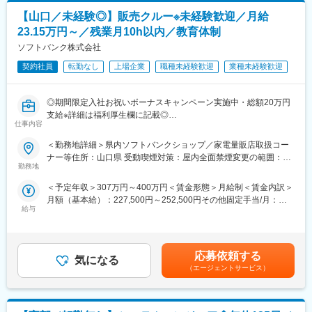
支援、導入支援／チーム規模2～5名
・メンバーでも業務終了後に有志でプチ研修を実施するなど、会
【山口／未経験◎】販売クルー※未経験歓迎／月給
※成果に応じた報酬制度あり、実力に応じて役職をお任せします。
社として学び・成長への意欲が高い社風です。
（リーダ・マネージャー就任実績あり）
・約300の資格への支援金制度あり（合格時の受講料返還、祝い
23.15万円～／残業月10h以内／教育体制
金制度）、資格試験にむけた参考書の購入費負担あり
ソフトバンク株式会社
■配属部署：
・資格の取得状況が人事考課にもプラスされるため、業務以外で
39名（20代／12名、30代／12名、40代以上／15名）
契約社員
転勤なし
上場企業
職種未経験歓迎
業種未経験歓迎
も自身の頑張りが評価されます。
※社員の4割以上は中途入社
◎期間限定入社お祝いボーナスキャンペーン実施中・総額20万円
■開発実績例
支給※詳細は福利厚生欄に記載◎
◇AI/IoT開発
仕事内容
■□社会人未経験、フリーター、高卒歓迎／未経験者から活躍でき
・動的リアルタイムレコメンド（デジタルアニーラ）
る充実した研修制度完備／平均残業月10h以内／年間休日123日／
・動画像によるリアルタイム船舶認識（TensorFlow）
＜勤務地詳細＞県内ソフトバンクショップ／家電量販店取扱コー
正社員登用制度（年間100名以上の正社員化実績）があり、総合
◇・モビリティ・次世代コックピットシステム開発
ナー等住所：山口県 受動喫煙対策：屋内全面禁煙変更の範囲：本
職として通信事業以外でも活躍している方多数□■
・ライドシェアシステム開発
勤務地
文参照
◇ロボット開発
＜予定年収＞307万円～400万円＜賃金形態＞月給制＜賃金内訳＞
■業務内容
・通信型コミュニケーションロボット（ソフトウェア）
月額（基本給）：227,500円～252,500円その他固定手当/月：
家電量販店、モール型店舗内のソフトバンク取扱いコーナーに
・動的シナリオオーサリングシステム
給与
4,000円＜月給＞231,500円～256,500円＜昇給有無＞無＜残業手
て、携帯電話を中心とした商材・各サービスの提案等を担当頂き
◇・情報通信システム開発
当＞有＜給与補足＞※上記は予定年収のため異なる場合がありま
ます。
・空港向けサイネージシステム
す。■モデル年収販売クルー（契約社員／入社1年目）：年収307
■業務の特徴
・道路情報交換システム
～400万円販売クルー（販売職正社員）：年収350～800万円スー
店頭で使う販促ツール作成や、店頭キャンペーン企画などに積極
◇業務系システム開発
応募依頼する
気になる
パーバイザー（販売職正社員）年収350～690万円エリアマネージ
的に携わって頂きます。また、接客業務だけでなく、店頭で使用
・工場見学受付Webシステム
（エージェントサービス）
ャー（総合職正社員）年収400～1,000万円賃金はあくまでも目安
する販促ツールやPOP作成、キャンペーン企画などセールス向上
・会員管理Webシステム
の金額であり、選考を通じて上下する可能性があります。月給(月
の為の各種プロモーションをお任せすることもあります。
・生産・工程管理、倉庫・在庫管理システム
額)は固定手当を含めた表記です。
■入社後の流れ/キャリアパス
◇実証実験事業(ひろしまサンドボックス)