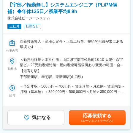
（リーダ・マネージャー就任実績あり）
営業としてキャリアを磨く方、社内でも飲食店勤務や教員、工場
【宇部／転勤無し】システムエンジニア（PL/PM候
勤務など未経験スタートからマネジャーや営業企画、マーケティ
補）◆年休125日／残業平均8.9h
■配属部署：
ングなど多岐にわたるキャリアアップ例がございます。
39名（20代／12名、30代／12名、40代以上／15名）
株式会社ピージーシステム
※社員の4割以上は中途入社
変更の範囲：会社の定める業務
正社員
転勤なし
■開発実績例
◇AI/IoT開発
◎新技術導入・多様な案件・上流工程等、技術的挑戦が常にある
・動的リアルタイムレコメンド（デジタルアニーラ）
環境です！
・動画像によるリアルタイム船舶認識（TensorFlow）
仕事内容
◎平均残業時間 8.9h、年間休日125日など、WLB充実！
◇・モビリティ・次世代コックピットシステム開発
◎上流から大規模DX案件をリードでき、裁量の大きい上流工
＜勤務地詳細＞本社住所：山口県宇部市松島町18-10 太陽生命宇
・ライドシェアシステム開発
程”を担える環境です！
部ビル2F受動喫煙対策：屋内喫煙可能場所あり変更の範囲：会社
◇ロボット開発
勤務地
の定める事業所（リモートワーク含む）
・通信型コミュニケーションロボット（ソフトウェア）
【最寄り駅】
■案件内容：
・動的シナリオオーサリングシステム
宇部新川駅、琴芝駅、東新川駅(山口県)
上流からの案件も多いので、顧客のニーズを深く理解し最適なア
◇・情報通信システム開発
ーキテクチャの設計から堅牢でスケーラブルなシステムを構築し
＜予定年収＞500万円～700万円＜賃金形態＞月給制＜賃金内訳＞
・空港向けサイネージシステム
て頂く予定です。
月額（基本給）：350,000円～500,000円＜月給＞350,000円～
・道路情報交換システム
具体的な案件については、候補者様が得意とする領域や今後のキ
給与
500,000円＜昇給有無＞有＜残業手当＞有＜給与補足＞■昇給：あ
◇業務系システム開発
ャリアに応じて、面接時に詳細をすり合わさせて頂ければと考え
り（4月）※自己評価を基に個人面接を実施し、決定します。■賞
・工場見学受付Webシステム
ております。
与：あり（年2回）※業績による賃金はあくまでも目安の金額であ
・会員管理Webシステム
オペレーションではなく顧客を向きながら仕事が出来る環境にな
り、選考を通じて上下する可能性があります。月給(月額)は固定手
・生産・工程管理、倉庫・在庫管理システム
応募依頼する
ることを重要視しております。
気になる
当を含めた表記です。
◇実証実験事業(ひろしまサンドボックス)
（エージェントサービス）
・桟橋管理Webシステム
■業務内容：
・タクシー配車アプリ
・要件定義、設計、開発