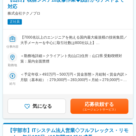
■組織・社風：社員48名のうちIT系人材は21名。平均年齢は35
・プロジェクト管理：BackLog
対応
歳、男女比率は5:4で男性女性ともに活躍できる職場です。各部署
・インフラ：Microsoft Azure, AWS
が常にトレンド技術を追求しており、挑戦したいことがあれば、
株式会社テクノプロ
・コミュニケーションツール：Microsoft Teams, Slack
臆せず提案できる社風です。
・その他使用サービス：Azure Devops
正社員
■キャリアアップ：
・ゆくゆくはエンジニアへのキャリアパスも想定しています。ま
変更の範囲：会社の定める業務
た、Webサービス、スマホアプリ、大規模CRM、Web配信サービ
【7000名以上のエンジニアを抱える国内最大級規模の技術集団／
ス、クラウド（AWS）などの多数主力製品、新規開発中の商品
大手メーカーを中心に取引社数は800社以上】
等、選択肢は多岐に渡るため、さらに上流の経験が積めるキャリ
仕事内容
アも用意ができる環境です。
■業務内容
＜勤務地詳細＞クライアント先(山口)住所：山口県 受動喫煙対
■研修・教育環境：
税務システム改修作業
策：屋内全面禁煙
スクールも運営し、それぞれの課題や希望に合わせた学習環境を
・設計
勤務地
提供、充実したサポート体制を設けています。
基本設計（画面・帳票・データ構造の変更設計）
■働き方について：
＜予定年収＞493万円～500万円＜賃金形態＞月給制＜賃金内訳＞
詳細設計（プログラム単位での処理フロー設計）
・毎月の残業時間を正しく管理することで業務量を把握し、必要
月額（基本給）：279,000円～283,000円＜月給＞279,000円～
・ 開発・改修
に応じて業務改善を進める仕組みがあります。
給与
283,000円＜昇給有無＞有＜残業手当＞有＜給与補足＞※能力・経
ソースコードの修正・追加
・年に2回の人事評価制度により、目標設定と達成度を確認し合
験・年齢等を考慮の上、当社規程に従って決定致します。■賞与：
帳票レイアウトの変更
い、無理のない確実な成長を促すたのにフィードバックを行いま
年2回※昨年度実績3.85ヶ月分※別途決算賞与を支給する場合あり
外部連携（e-Tax、eLTAXなど）仕様への対応
す。
賃金はあくまでも目安の金額であり、選考を通じて上下する可能
・ テスト
応募依頼する
・様々な部署が参加する業務発表会を毎週開催、他部署との繋が
気になる
性があります。月給(月額)は固定手当を含めた表記です。
単体テスト（改修箇所の動作確認）
（エージェントサービス）
りが強いことも強みです。
結合テスト（他システムとの連携確認）
総合テスト（税務業務全体の流れで確認）
法令準拠テスト（税制要件を満たしているか）
【宇部市】ITシステム法人営業◇フルフレックス・リモ
・ユーザー受入テスト（UAT）
実際の税務担当者による確認