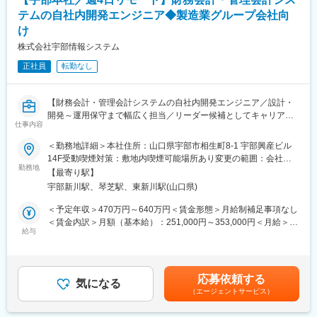
変更の範囲：会社の定める業務
・システム開発・保守業務
テムの自社内開発エンジニア◆製造業グループ会社向
・システム運用・基盤管理業務
け
・その他システム付随業務
株式会社宇部情報システム
■組織構成：
正社員
転勤なし
現在約20名のメンバーが在籍しています。（20代～50代）
■自己啓発支援制度：
【財務会計・管理会計システムの自社内開発エンジニア／設計・
業務に必要な知識技術の習得と社員の自己啓発を目的とし、会社
開発～運用保守まで幅広く担当／リーダー候補としてキャリアア
仕事内容
が承認した
ップ可能な環境です】
資格について以下の支援を実施しています。（基本情報技術者試
■業務概要
＜勤務地詳細＞本社住所：山口県宇部市相生町8-1 宇部興産ビル
験等）
当社は製造業グループ会社向けに、財務会計・管理会計領域の基
14F受動喫煙対策：敷地内喫煙可能場所あり変更の範囲：会社の
受験料の負担（受験回数に制限あり）や資格取得褒賞金制度もご
幹システム（ERP）の設計、開発、運用、保守を担っています。
勤務地
定める事業所
【最寄り駅】
ざいます。
市販パッケージのカスタマイズやアドオン開発、また.Netフレー
宇部新川駅、琴芝駅、東新川駅(山口県)
ムワークを用いたスクラッチ開発により、お客様の多様なニーズ
■当社について：
に応じたシステム構築・維持管理を行います。
＜予定年収＞470万円～640万円＜賃金形態＞月給制補足事項なし
お客様の大切な情報資産を安全に維持／管理する施設である「デ
■業務詳細
＜賃金内訳＞月額（基本給）：251,000円～353,000円＜月給＞
ータセンター」を山口県下でいち早く展開しました。そんな県内
お客様からの依頼に基づき、提案・要件定義・設計・開発・テス
給与
251,000円～353,000円＜昇給有無＞有＜残業手当＞有＜給与補足
では珍しい施設を運営することを強みに、官公庁とも安定取引を
ト・本番移行・保守運用まで、システム導入の全工程に携わりま
＞■昇給：年1回（7月）■賞与：年2回（7月、12月）等級別賞与基
しています。”地域社会で最も信頼されるICT企業“を目指し、日々
す。特にVB.NET、ASP.NET MVC、.NET Core、SQLServer、
準額（基本給1か月分相当）×4.5ヵ月※上記月額給与は固定部分。
新たなチャレンジを行っています。
Oracleなどの技術を活かし、会計領域システムの要件定義から実
住宅手当、残業手当は含みません。賃金はあくまでも目安の金額
応募依頼する
装、運用まで幅広く担当。ユーザーとの直接折衝や課題解決を通
気になる
であり、選考を通じて上下する可能性があります。月給(月額)は固
（エージェントサービス）
じて、実務を深く理解しながらシステムの最適化を推進します。
定手当を含めた表記です。
今後のDX推進やS/4HANA対応など最新技術にも積極的に携わ