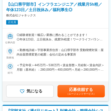
【山口県宇部市】インフラエンジニア／残業月5h程／
■業務詳細：
年休123日／土日祝休み／福利厚生◎
・システム開発・保守業務
株式会社ジャネックス
・システム運用・基盤管理業務
・その他システム付随業務
正社員
■組織構成：
◎経験者歓迎！幅広い業務に携わることができます！
現在約20名のメンバーが在籍しています。（20代～50代）
◎年休123日、土日祝休み、残業5h程度！ワークライフバランス
仕事内容
が整います！
■自己啓発支援制度：
◎JAグループの安定基盤あり！業績も伸長しています！
業務に必要な知識技術の習得と社員の自己啓発を目的とし、会社
＜勤務地詳細＞宇部事業所住所：山口県宇部市 受動喫煙対策：屋
が承認した
内全面禁煙変更の範囲：会社の定める事業所
■募集背景：
資格について以下の支援を実施しています。（基本情報技術者試
勤務地
当社はソリューションサービスの提供を主な事業としています。
験等）
＜予定年収＞445万円～538万円＜賃金形態＞月給制＜賃金内訳＞
1973年4月に設立、山口県山口市に本社を置いています。事業拡
受験料の負担（受験回数に制限あり）や資格取得褒賞金制度もご
月額（基本給）：280,000円～400,000円＜月給＞280,000円～
大による人員体制をより強化するために中途採用募集を行ってお
ざいます。
給与
400,000円＜昇給有無＞有＜残業手当＞有＜給与補足＞■昇給：あ
ります。是非ご応募ください。
り 年1回（4月）■賞与：あり 年2回（7月/12月）賃金はあくまで
■当社について：
も目安の金額であり、選考を通じて上下する可能性があります。
■業務内容：
お客様の大切な情報資産を安全に維持／管理する施設である「デ
月給(月額)は固定手当を含めた表記です。
主にJAグループに導入している基幹システム、金融システム、販
ータセンター」を山口県下でいち早く展開しました。そんな県内
応募依頼する
気になる
売システム等の業務系アプリケーションの開発や保守・改善業務
では珍しい施設を運営することを強みに、官公庁とも安定取引を
（エージェントサービス）
をメインにお任せいたします。また、県内企業向けのシステム開
しています。”地域社会で最も信頼されるICT企業“を目指し、日々
発や大手ベンダーからの業務委託なども請け負っております。
新たなチャレンジを行っています。
【宇部本社／週4日リモート】財務会計・管理会計シス
■業務詳細：