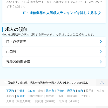
ざいます。その場合は当サイトから応募はできませんので、あらかじめご
了承ください。
IT・通信業界
の人気求人ランキングを詳しく見る
求人の傾向
dodaに掲載中の求人に関するデータを、カテゴリごとにご紹介します。
IT・通信業界
山口県
残業20時間未満
IT・通信業界、山口県、残業20時間未満の転職・求人情報をエリアで絞り込む
下関市
宇部市
山口市
萩市
防府市
下松市
岩国市
光市
長門市
柳井市
美祢市
周南市
山陽小野田市
熊毛郡（上関町、田布施町、平生町）
大島郡（周防大島町）
阿武郡（阿武町）
玖珂郡（和木町）