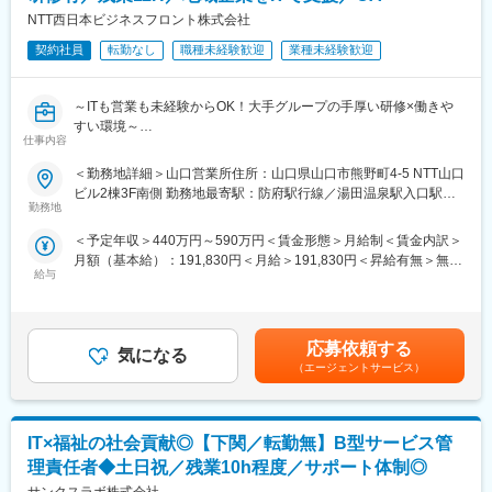
や受託研究を通して研究開発部門での業務支援を展開していま
そ、その教育体制に手を抜くことは一切していません。グループ
NTT西日本ビジネスフロント株式会社
す。
会社に技術者育成に特化した教育会社も抱えており、グループ一
契約社員
転勤なし
職種未経験歓迎
業種未経験歓迎
丸でエンジニア教育に取り組んでおります。
（1）充実した 研修・サポート制度
直近では、ハイエンドなエンジニアを輩出するための教育制度に
1800以上の各種研修プログラムがあり、同社の研究員の方（元大
取り組んでおり、「より市場価値の高いエンジニア」へのキャリ
～ITも営業も未経験からOK！大手グループの手厚い研修×働きや
学教員）による実践形式の研修もございます。
アアップを支援しております。
すい環境～
在職中の学位取得を支援する「社会人博士制度」もございます。
仕事内容
◎NTT西日本グループの安定した基盤のもと、未経験から“IT法人
変更の範囲：会社の定める業務
営業”として成長
（2）働き方・福利厚生
＜勤務地詳細＞山口営業所住所：山口県山口市熊野町4-5 NTT山口
◎手厚い研修を通じて一からスキルを身につけ、地域企業の課題
全社平均残業5.4時間、土日祝休の働き方で、仕事・プライベート
ビル2棟3F南側 勤務地最寄駅：防府駅行線／湯田温泉駅入口駅受
解決に携わる
を両立させやすい環境です。
勤務地
動喫煙対策：屋内全面禁煙変更の範囲：会社の定める事業所
◎経験を積みながらステップアップできる環境
＜予定年収＞440万円～590万円＜賃金形態＞月給制＜賃金内訳＞
■キャリア
月額（基本給）：191,830円＜月給＞191,830円＜昇給有無＞無＜
■職務内容：
入社後は経験と希望に考慮してプロジェクト先の研究開発員とし
給与
残業手当＞有＜給与補足＞想定年収：基本給＋インセンティブ平
NTTビジネスフロントの「顔」として、中堅・中小企業のお客さ
て就業いただきます。プロジェクトは数年ごとに変わるため、
均＋賞与（グレードA以上のみ加算）で算出（1年目：契約社員グ
まの課題解決を支援するコンサルティング営業職です。ICTを中心
様々な研究分野に関わることが可能です。また、同じプロジェク
レードB）440万（2年目：契約社員グレードA）590万（3年目：
としたNTT西日本のサービス・商品をご提案し、お客様の経営課
トに長期に携わる社員もいます。将来的にはプロジェクト先での
リージョナル社員） 620万（4年目：ビジネスフロント採用社員）
題に寄り添いお困りごとの解決に向けて伴走するフロント営業で
就業形態のみならず、自社ラボでの研究開発や研究開発員のサポ
応募依頼する
気になる
940万賃金はあくまでも目安の金額であり、選考を通じて上下す
す。
ートにも挑戦可能です。
（エージェントサービス）
る可能性があります。月給(月額)は固定手当を含めた表記です。
■具体的な仕事の流れ（一例）：
■各種制度
（1）事前準備
＜評価制度＞
IT×福祉の社会貢献◎【下関／転勤無】B型サービス管
ターゲット確認、企業情報のチェック、ヒアリング項目・提案書
適正な評価を実施する体制があります。プロジェクト先評価と当
の準備
社基準に基づき社員を評価します。評価項目は社内公開されてお
理責任者◆土日祝／残業10h程度／サポート体制◎
（2）アプローチ
り納得度の高い評価となっています。