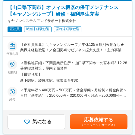
※２「富士通系情報処理サービス業グループ」、会員数105社、山
・駆け付け対処：個人宅やATM、交通事故現場へ駆けつけての一
【山口県下関市】オフィス機器の保守メンテナンス
口県2社、2024年5月時点、情報処理サービスを行う日本最大規模
次対応。
の協業組織
・保守点検：センサーや電池の交換。
【キヤノングループ】研修・福利厚生充実
・その他：緊急対処、巡回、警備強化の提案等
キヤノンシステムアンドサポート株式会社
変更の範囲：会社の定める業務
■セコムで働く魅力
正社員
職種未経験歓迎
業種未経験歓迎
★評価制度※平均年収621万
資格級や年齢により毎年昇給のチャンスがあります。自身の頑張
【正社員募集】＼キヤノングループ／年休125日原則夜勤なし★
りが給与として評価される仕組みです。
業界未経験歓迎！／全国拠点でビジネス拡大支援！！主力事業の
★プライベートと両立
仕事内容
ITソリューション機器販売と保守を通じて、キヤノンの顔として
年間を通して自由な時期に取得できる柔軟な休暇制度「フレック
快適なオフィス環境をトータル提供！充実の育児支援・研修制度
ス休暇（毎年連続最長10日間と6日間の2回）」や「リフレッシュ
＜勤務地詳細＞下関営業所住所：山口県下関市一の宮本町2-12-28
も完備♪
休暇（10年ごと2週間）」を設けています。住み慣れた地域でラ
受動喫煙対策：屋内全面禁煙
イフスタイルに合わせた幅広い働き方と長期就業が可能です。
勤務地
【最寄り駅】
■業務内容：
★キャリアステップ
新下関駅、綾羅木駅、梶栗郷台地駅
＜保守サービス役務＞
入社後は「警備職、営業職、事務職」などでそれぞれのキャリア
複合機等のキヤノン製オフィス機器をご使用頂いているお客様先
を歩むことが可能です。
＜予定年収＞400万円～500万円＜賃金形態＞月給制＜賃金内訳＞
へ訪問し、機器の保守点検作業、修理作業を実施（エリアによっ
※社員の声：
月額（基本給）：250,000円～320,000円＜月給＞250,000円～
て変動しますが目安としては5～6件／日）
https://www.secom.co.jp/recruit/01/style/interview01.html
給与
320,000円＜昇給有無＞有＜残業手当＞有＜給与補足＞※上記年収
＜提案活動＞
はあくまで想定であり、選考を通じて上下いたします。■昇給：業
上記職務に付随して、自身が担当するお客様対して課題解決に繋
■研修制度
績昇給、プロモーション昇給■賞与：年2回（6月、12月）賃金は
がる適切な提案を適宜行い、その結果や反応を営業へフィードバ
座学も含めた研修とOJT期間（約３か月）を用意、その後も入社6
あくまでも目安の金額であり、選考を通じて上下する可能性があ
応募依頼する
ックする活動を行う
か月で基礎研修、1年半で中堅研修、3～5年で管理職研修等手厚
気になる
ります。月給(月額)は固定手当を含めた表記です。
（エージェントサービス）
＜ITS役務＞
く研修をご用意しています。
標準手順書に沿ったビジネスPC及び周辺機器の設置作業の実施と
・入社後研修詳細