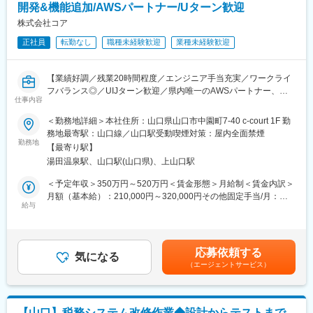
そんな方にぴったりのポジションです◎
開発&機能追加/AWSパートナー/Uターン歓迎
に近い業務改善をサポートしております。
株式会社コア
変更の範囲：会社の定める業務
■組織情報：
正社員
転勤なし
職種未経験歓迎
業種未経験歓迎
エンジニアは10名在籍。30代部長はじめ20～30代で構成しており
ます。
【業績好調／残業20時間程度／エンジニア手当充実／ワークライ
■中途入社者の声：
フバランス◎／UIJターン歓迎／県内唯一のAWSパートナー、
開発では、あまり経験のなかった分野（フロントエンド）は、初
仕事内容
Google Partner 認定企業】
歩的な質問をたくさんしましたが、先輩方が丁寧にフォローして
■業務内容：
＜勤務地詳細＞本社住所：山口県山口市中園町7-40 c-court 1F 勤
くれましたので、不安に思うことは一切ありませんでした。
国内外向けのWebサービス開発に携わりながら、医学やスポーツ
務地最寄駅：山口線／山口駅受動喫煙対策：屋内全面禁煙
自分からの提案は、納得してもらえればしっかり取り入れられる
分野で社会に貢献します。以下はプロジェクトの一例です。
勤務地
ので、自身で色々考えて進めたい！という方にはベストマッチか
【最寄り駅】
・大～中規模の顧客管理システムの開発と運用
と思います。
湯田温泉駅、山口駅(山口県)、上山口駅
・業界ユーザー数No.1のスマホアプリ開発と運用
・イベント用システムの開発と運用
＜予定年収＞350万円～520万円＜賃金形態＞月給制＜賃金内訳＞
■スケジュール例：
・オンライン配信・視聴システムの開発と運用
月額（基本給）：210,000円～320,000円その他固定手当/月：
9:00朝礼/メール等確認~9:30ミーティング~10:00開発業務~12:00
・e-learningシステムの開発と運用
給与
10,000円～240,000円＜月給＞220,000円～560,000円＜昇給有無
お昼休憩~13:00開発業務~17:00日報入力/翌日の予定確認~17:30
・地方自治体用Webサービスの開発と運用
＞有＜残業手当＞有＜給与補足＞■昇給：年1回■賞与：年2回（そ
退社
・クラウド環境の設定と構築と運用
の他、特別賞与や決算賞与の実績あり）■エンジニア手当（月1万
残業月平均10時間とオンオフ切り替えやすい環境です！
■活かせる経験・言語・フレームワーク：
円～24万円）個人のスキルや経験レベルに合わせて7つのグレー
応募依頼する
React、PHP、Java、Objective-C、Swift、Node.js, react.js riot,js,
気になる
ドを設定して支給しています。■モデル年収：32歳（技術経験8
■環境情報：
（エージェントサービス）
vue.js、CakePHP、Laravel、Python、Ruby、Kotlin、HTML、
年）約490万円■モデル年収：35歳（技術経験10年）約650万円賃
・プログラミング言語： SQL, JavaScript, HTML, CSS,
CSS、Javascript
金はあくまでも目安の金額であり、選考を通じて上下する可能性
TypeScript、C#
サーバー：AWS、CentOS、Amazon Linux、Debian
があります。月給(月額)は固定手当を含めた表記です。
・フレームワーク：jQuery, vueJS, ASP.NET MVC
データベース：MySQL、SQLite
・RDBMS：SQL Server, Azure SQL Database
【山口】税務システム改修作業◆設計からテストまで