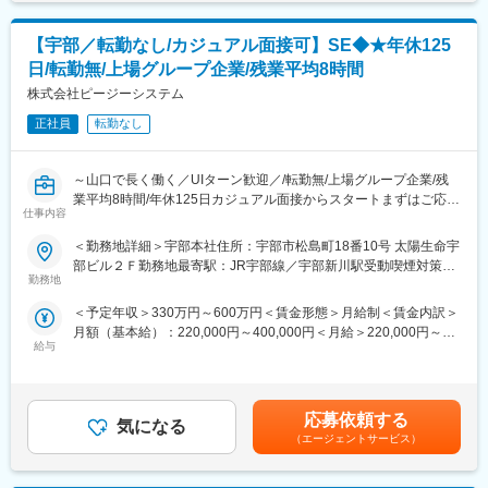
を通じて上下する可能性があります。月給(月額)は固定手当を含め
【「エンジニア」としてやりたいことができる組織】
た表記です。
エンジニアのよくある転職理由として「運用・保守の仕事からス
【宇部／転勤なし/カジュアル面接可】SE◆★年休125
テップアップができない」といったことがありますが、当社では
担当営業との距離も近いことが特徴です。日々のオープンな社内
日/転勤無/上場グループ企業/残業平均8時間
チャットや、案件が切り替わるタイミングなど、「やりたいこ
株式会社ピージーシステム
と」を発言できる場がしっかり確保されています。現在のPJT状
況にもよるため、すぐに叶えることはできなくても、エンジニア
正社員
転勤なし
の希望を元に営業が案件を開拓していきますので、「希望した業
務につくことができた」「思っていた以上に充実している」等、
～山口で長く働く／UIターン歓迎／/転勤無/上場グループ企業/残
入社後のポジティブな反応も多いです。また、一度転職したもの
業平均8時間/年休125日カジュアル面接からスタートまずはご応募
の「こちらの方が働きやすかった」と戻ってくる社員もいます。
仕事内容
ください～
■入社後のフォロー体制：
＜勤務地詳細＞宇部本社住所：宇部市松島町18番10号 太陽生命宇
■職務内容：
◎人事育成制度…等級制度の定義と連動したカリキュラム体型の
部ビル２Ｆ勤務地最寄駅：JR宇部線／宇部新川駅受動喫煙対策：
民間企業向けのソフトウェア開発プロジェクトにて、要件定義～
導入
勤務地
屋内全面禁煙変更の範囲：無
開発、テスト工程の中で上流を中心にしたシステム開発をお任せ
◎キャリアサポート制度…定期的にカジュアル形式な面談を行う
＜予定年収＞330万円～600万円＜賃金形態＞月給制＜賃金内訳＞
します。
ことでここのストレルレベルを把握するとともに必要に応じて関
月額（基本給）：220,000円～400,000円＜月給＞220,000円～
内容はオープン系、Web系システムであり基幹システムの開発か
連部署と連携し環境を改善
給与
400,000円＜昇給有無＞有＜残業手当＞有＜給与補足＞※経験やス
らクラウド型営業支援パッケージまで幅広く携わる可能性があり
◎人事考課制度…目標達成を適性に処遇へ反映されることでモチ
キルを考慮して決定します。■昇給：あり（4月）※自己評価を基
ます。
ベーションを高め、自立できる人財を育成できる制度
に個人面接を実施し、決定します■賞与：あり（年2回）※業績に
よる（昨年実績は年間2～4ヶ月分）賃金はあくまでも目安の金額
■過去事例：
■充実した教育制度：
応募依頼する
気になる
であり、選考を通じて上下する可能性があります。月給(月額)は固
・製造業向け基幹システム、品質管理システム
・24時間いつでも学習可能なEラーニング／資格の試験対策に向
（エージェントサービス）
定手当を含めた表記です。
・小売業向け販売支援システム／チーム規模2～5名
けたAI学習アプリ／グループ会社主催のオンライン配信授業（不
・（進行中および拡大業務）クラウド型営業支援パッケージ開発
定期）／課題解決のためのワークショップ等