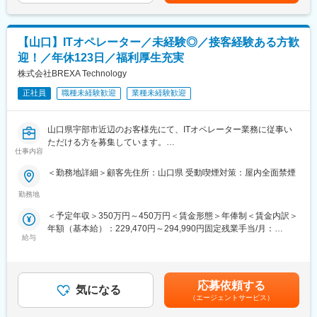
あります。月給(月額)は固定手当を含めた表記です。
やニーズヒアリングを行い、品質・進捗管理等の対応も担当しま
す。営業～PMまで一貫して関与できるため、顧客満足度の向上や
自身の成長に直結します。
【山口】ITオペレーター／未経験◎／接客経験ある方歓
迎！／年休123日／福利厚生充実
■企業の特徴/魅力
創業期のため積極採用中。新しい仕組みや環境づくりに携われ、
株式会社BREXA Technology
会社とともに成長できます。
正社員
職種未経験歓迎
業種未経験歓迎
変更の範囲：会社の定める業務
山口県宇部市近辺のお客様先にて、ITオペレーター業務に従事い
ただける方を募集しています。
仕事内容
【業務例】
＜勤務地詳細＞顧客先住所：山口県 受動喫煙対策：屋内全面禁煙
・顧客先のシステム運用保守、管理
・顧客からの質問対応
勤務地
・システムの改善提案
＜予定年収＞350万円～450万円＜賃金形態＞年俸制＜賃金内訳＞
・C#、VB.netを用いた開発
年額（基本給）：229,470円～294,990円固定残業手当/月：
※ITの知識がなくてもOK！できることからお任せします。
給与
62,230円～80,010円（固定残業時間35時間0分/月）超過した時間
外労働の残業手当は追加支給＜月額＞81,352円～104,592円（12
【組織構成について】
分割）（一律手当を含む）＜昇給有無＞有＜残業手当＞有＜給与
広島インテグレーション支店は現在約200名が在籍しています。
補足＞※社会人経験、面接結果等を考慮の上決定します。 ■昇給：
20代～30代前半の若手が半数以上、40代～50代のベテランも活躍
応募依頼する
気になる
年1回（4月）■賞与：なし■手当：家族手当、夜間手当、休日手当
しています。
（エージェントサービス）
（休日出勤した場合） 賃金はあくまでも目安の金額であり、選考