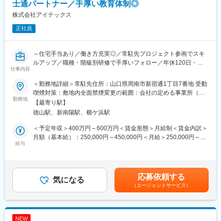
[具体的には…]
士通パートナー／手厚い教育体制◎
・既存システムの維持・保守、問い合わせ対応
株式会社アイテックス
・法改正などに伴うシステム改修
正社員
・リプレイスに伴う開発業務（要件定義・基本設計など）
※案件の状況によっては、他システムにも携わることがあります。
～住宅手当あり／働き方充実◎／常駐先プロジェクト参画でスキ
※プライムの立場での業務となります。
ルアップ／職種・階級別研修で手厚いフォロー／年休120日・土
仕事内容
日祝休・残業14ｈ程ワークライフバランス充実～
変更の範囲：会社の定める業務
＜勤務地詳細＞常駐先住所：山口県周南市新宿通1丁目7番地 受動
■仕事内容：
喫煙対策：敷地内全面禁煙変更の範囲：会社の定める事業所（リ
市内および近隣のお客様先に常駐し、システムの導入・開発・運
勤務地
モートワーク含む）
【最寄り駅】
用保守の支援を行います。比較的、大規模なシステムの導入・開
徳山駅、新南陽駅、櫛ケ浜駅
発プロジェクトに関わる機会を得ることが出来ます。
能力によって、上流工程やプロジェクトマネジメントを経験する
＜予定年収＞400万円～600万円＜賃金形態＞月給制＜賃金内訳＞
ことも可能です。
月額（基本給）：250,000円～450,000円＜月給＞250,000円～
給与
450,000円＜昇給有無＞有＜残業手当＞有＜給与補足＞■賞与：年
■業務内容：
2回（7月、12月）■昇給：年1回（4月）賃金はあくまでも目安の
稼働中のシステムについて、開発を伴う運用保守を行ったり、シ
金額であり、選考を通じて上下する可能性があります。月給(月額)
ステムの更新や新規導入のプロジェクトに参画・推進していただ
は固定手当を含めた表記です。
応募依頼する
きます。
気になる
（エージェントサービス）
常駐するお客様先により、求められるスキルセットは異なり、シ
ステム開発がメインの現場もあれば、パッケージの運用保守がメ
インの現場もあります。
最初から知っておく必要はありませんが、お客様先での実務内容
NEW