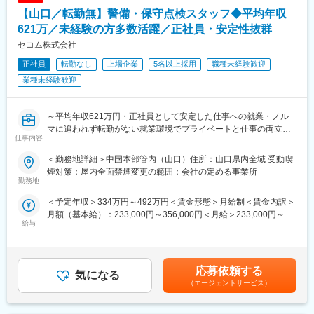
や業務ノウハウを身に付けていただくことは求められます。
【山口／転勤無】警備・保守点検スタッフ◆平均年収
■働き方：
621万／未経験の方多数活躍／正社員・安定性抜群
・年間休日120日、完全週休2日制（土日祝）
セコム株式会社
・残業15時間程度
正社員
転勤なし
上場企業
5名以上採用
職種未経験歓迎
・女性が働きやすい職場
※充実した育児時短勤務制度など女性が働きやすい環境整備を行っ
業種未経験歓迎
ており、女性の人員構成率が37%を占めています。(2024年現在)
■教育体制魅力：
～平均年収621万円・正社員として安定した仕事への就業・ノル
◇富士通パートナー企業：グループ間取引や富士通グループの研
マに追われず転勤がない就業環境でプライベートと仕事の両立が
仕事内容
修プログラムを利用可能です。
できる環境～
◇自社内完結型のサービス提供：自社内で要件定義から運用まで
＜勤務地詳細＞中国本部管内（山口）住所：山口県内全域 受動喫
サポートしますので、一気通貫のサービス提供が可能です。
■業務概要
煙対策：屋内全面禁煙変更の範囲：会社の定める事業所
◇資格取得制度：資格合格時の報奨金や費用の一部負担をしてい
機械警備サービスに携わるスタッフを「ビートエンジニア
勤務地
ます。
（BE）」と呼んでいます。
＜予定年収＞334万円～492万円＜賃金形態＞月給制＜賃金内訳＞
ご契約先に設置された防犯センサーが異常を検知した際や、火災
月額（基本給）：233,000円～356,000円＜月給＞233,000円～
■同社について
信号、救急信号を受信した際に、コントロールセンターの指示で
給与
356,000円＜昇給有無＞有＜残業手当＞有＜給与補足＞月給例１
アイテックスは、山口のIT最先端を目指して活動しており、山口
いち早く現地に駆けつけ、安全を確保するのが主な役割です。社
８歳、独身、実家、残業なし、転勤なしの場合予定年収下限例
を拠点に全国展開しているIT企業です。
会の安心を守り、お客様と顔を合わせるセコムの最前線の仕事で
18歳、独身、実家、残業なし、転勤なし、標準評価の場合上限
お客様のソリューション解決のため、ITを通じ様々なアプローチ
す。
例 30歳、配偶者あり、子あり、賃貸、残業２０時間、転勤あ
で取り組んでおります。また、当社は、富士通株式会社との強固
被害の拡大防止や未然の防止が目的のため危険を冒すことはござ
応募依頼する
気になる
り、標準評価の場合賃金はあくまでも目安の金額であり、選考を
なパートナーシップ締結のもと（富士通パートナー※1，
いません。
（エージェントサービス）
通じて上下する可能性があります。月給(月額)は固定手当を含めた
FCA※2）、50年以上の実績を有する歴史ある会社です。
表記です。
※１富士通製品やサービスを取り扱う会社、山口県2社
■業務詳細