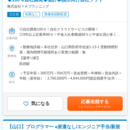
専門的な質問が出ても、チャットですぐ社内サポートに聞けるの
れているためご自身の専門性を向上させることができます。
で安心です◎
株式会社ＹＫプランニング
将来的には、導入コンサルや活用サポート、マニュアル・動画作
＜入社時の参考年収＞
正社員
転勤なし
業種未経験歓迎
成などにもチャレンジできます！
408万円～：サビ管未経験（第2サビ管）
444万円～：サビ管実務3年以上
■未経験でも安心の研修体制
476万円～：サビ管3年以上＋就労支援3年以上（第2サビ管）
◎自社開発100％！自社クラウドサービスの開発！
・入社～半年：先輩と一緒に商談＆基礎を習得
500万円～：サビ管3年以上＋就労支援3年以上（第1サビ管）
◎3年以上定着率86％！中途入社者構成68％と中途社員が多く活
・半年～1年：サポート付きで商談に挑戦
仕事内容
躍中です！
・1年後：完全に独り立ち！
変更の範囲：会社の定める業務
◎残業月平均10時間！
＜勤務地詳細＞本社住所：山口県防府市佐波1-13-1 受動喫煙対
未経験入社2年目で月数十件の実績を出す先輩もいます♪
◎未経験チャレンジ可能！
策：屋内喫煙可能場所あり変更の範囲：無
■業務について：
勤務地
■職場の雰囲気
【最寄り駅】
Webシステムエンジニアとして、下記業務をご担当いただきま
会社全体の平均年齢は35歳です。営業メンバーは20～30代前半が
防府駅
す。
中心。
・自社開発のパッケージ、クラウドサービス、スマホアプリ等の
＜予定年収＞300万円～504万円＜賃金形態＞年俸制＜賃金内訳＞
入社3年以上の定着率は94％！居心地の良さも自慢。
開発（会計事務所、一般企業向け）
年額（基本給）：2,760,000円～4,644,000円固定残業手当/月：
服装はオフィスカジュアルでOK。全員に配布されるオリジナルT
・自社製品のバージョンアップ
給与
20,000円～33,000円（固定残業時間10時間0分/月）超過した時間
シャツを着る人や、ネイル・髪型を楽しむ人もいます。
・カスタマーサポート対応など
外労働の残業手当は追加支給＜月額＞250,000円～420,000円（12
堅すぎず、でもお客様からは「信頼できるIT×会計の会社」と思っ
分割）（一律手当を含む）＜昇給有無＞有＜残業手当＞有＜給与
てもらえるバランスを大切にしています。
■業務の特徴：
補足＞■昇給：年1回（1月）※年俸制のため賞与なし■モデル年収
応募依頼する
・まずは自社クラウドサービスbixid（ビサイド）の機能アドオン
気になる
30代で600万後半など活躍次第で給与UPできる環境です。賃金は
■働き方
（エージェントサービス）
開発から担って頂きプロダクトについて理解を深めて頂く予定で
あくまでも目安の金額であり、選考を通じて上下する可能性があ
2025年度の平均残業時間は6.5時間／月。
す。現在ユーザー数は約35,000社以上ありユーザーからの要望を
ります。月給(月額)は固定手当を含めた表記です。
飛び込み営業や大量架電はなく、マーケ部が獲得したお客様への
元に機能を増やしていきます。
提案が中心なので、営業に集中できます。
・リリースしているソフトは会計事務所がメインユーザー。当社
「営業にチャレンジしてみたい」「成長できる環境で働きたい」
【山口】プログラマー ※派遣なし/エンジニア手当/新規
は会計事務所から事業展開して誕生した企業のためより顧客目線