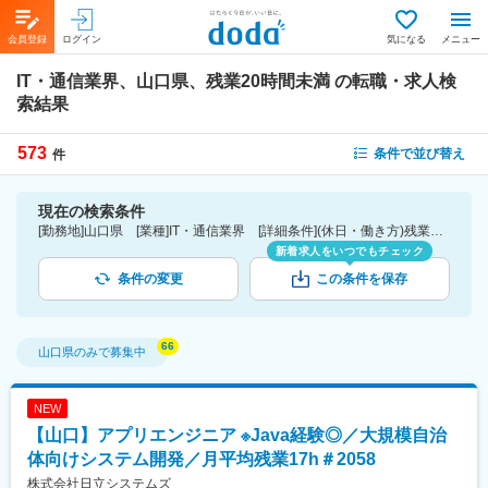
会員登録
ログイン
気になる
メニュー
IT・通信業界、山口県、残業20時間未満
の転職・求人検
索結果
573
条件で並び替え
件
現在の検索条件
[勤務地]山口県 [業種]IT・通信業界 [詳細条件](休日・働き方)残業20時間未満
新着求人をいつでもチェック
条件の変更
この条件を保存
山口県
のみで募集中
NEW
【山口】アプリエンジニア ※Java経験◎／大規模自治
体向けシステム開発／月平均残業17h＃2058
株式会社日立システムズ