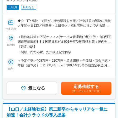
サンクスラボ株式会社
訪問・Web・電話で効率的にアプローチ、要望ヒアリング、課題
＜社会人博士制度＞
解決の提案
正社員
転勤なし
在職中の学位取得を支援する制度です。受験料・授業料まで会社
（3）社内外調整
が全額負担し受講期間中、給与、福利厚生が不利になることはあ
見積作成、事務処理、工事日程の調整
りません。
◆◇「IT×福祉」で障がい者の活躍を支援／社会課題の解決に貢献
（4）アフターフォロー
／年間休日123／転勤無・土日祝休／福祉管理に注力できる環境
導入後のサポート、新たなお困りごとの対応
仕事内容
◇◆
■契約更新：
変更の範囲：本文参照
＜勤務地詳細＞下関オフィス(サービス管理責任者)住所：山口県下
同社は「IT×福祉」で障がい者の活躍を支援し、雇用創出や企業の
本ポジションは、未経験の方を育成する前提のため、契約社員か
関市豊前田町3-3-1 国際貿易ビル601号室受動喫煙対策：屋内全面
雇用促進に貢献する事業を行っています。
らのスタートとなります。まずは経験を積みながら、少しずつス
勤務地
禁煙変更の範囲：会社の定める事業所
【最寄り駅】
キルや役割を広げていきます。
下関駅、門司港駅、九州鉄道記念館駅
■具体的な仕事内容：
・個別支援計画作成及び推進
契約の更新：更新上限：有 通算契約期間上限3年
＜予定年収＞408万円～520万円＜賃金形態＞年俸制＜賃金内訳＞
・利用者に対するサービス提供に関する管理業務全般
契約社員グレードB(3ヶ月更新・賞与無)→契約社員グレードA(1年
年額（基本給）：2,500,440円～3,380,440円その他固定手当/月：
・アセスメントや面接面談、個別支援計画の説明や交付など
更新・賞与有)→正社員というステップでキャリアアップ可能！
給与
80,000円固定残業手当/月：71,630円（固定残業時間30時間0分/
・関連機関との連絡調整
正社員登用後はチーフやマネージャ等へのキャリアアップ制度を
月）超過した時間外労働の残業手当は追加支給＜月額＞360,000
※1日の利用者は40名程度です。
制定しておりステップアップ実績も多数あり！
円～433,333円（12分割）（一律手当を含む）＜昇給有無＞有＜
※法令遵守を徹底した運営体制があり、行政対応は本部もサポート
《昇格例》
残業手当＞有＜給与補足＞■昇給：年1回※人事考査有■その他固定
応募依頼する
しています◎
【CA:カスタマアテンダント】
気になる
手当：ベースアップ手当／サビ管配置手当※経験により考慮しま
（エージェントサービス）
・契約社員グレードBからグレードAへ昇格：最短6か月、平均1年
す。賃金はあくまでも目安の金額であり、選考を通じて上下する
■組織構成：
7か月
可能性があります。月給(月額)は固定手当を含めた表記です。
1拠点につき支援員9名、サービス管理者2名体制で運営していま
・契約社員グレードAから正社員への昇格：最短6か月、平均3年
す。
【山口／未経験歓迎】第二新卒からキャリアを一気に
また拠点マネージャーも在籍しておりますので、役割分担ができ
■給与制度：
加速！会計クラウドの導入提案
ており残業も少ないです。
固定給に加え、NTTグループ唯一のインセンティブ制度を導入。