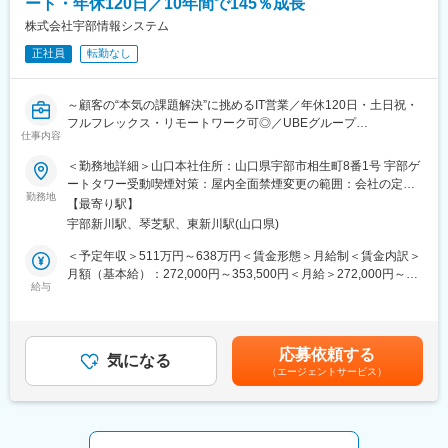
ート・年休120日／10年間で145％成長
帳票出力や申告データの整合性チェック
株式会社宇部情報システム
■ツール
正社員
転勤なし
Java、Oracle Database
～顧客の“本気の課題解決”に挑めるIT営業／年休120日・土日祝・
■テクノプログループについて
フルフレックス・リモートワーク可◎／UBEグループ
・アウトソーシング業界：2000社の中で売上・シェアトップクラ
仕事内容
×Daigas（大阪ガス）グループの安定基盤／10年間で145.4％の成
ス
長率◎～
・国内最大級の人材規模：20,000人以上
＜勤務地詳細＞山口本社住所：山口県宇部市相生町8番1号 宇部ゲ
・豊富なお取引先 ：2,000社以上
ートタワー受動喫煙対策：屋内全面禁煙変更の範囲：会社の定め
■業務内容
勤務地
る事業所
【最寄り駅】
本ポジションでは、製造業の親会社およびにG会社への営業活動
■テクノプロ デザイン社について
宇部新川駅、琴芝駅、東新川駅(山口県)
がメインとなります。
・テクノプロは社内カンパニー制を取っており、中で4社に分かれ
ソフトウェア受託開発やインフラ構築の提案、関連機器の販売を
ております。
＜予定年収＞511万円～638万円＜賃金形態＞月給制＜賃金内訳＞
通じ、お客さまの課題に寄り添った最適なIT活用をリードしてい
・本ポジションは上流工程比率73.9%の「テクノプロ・デザイン
月額（基本給）：272,000円～353,500円＜月給＞272,000円～
ただきます。
社」での採用です！
給与
353,500円＜昇給有無＞有＜残業手当＞有＜給与補足＞■年収補
課題を深く理解し、社内の開発部門と連携してソリューションを
・当カンパニーの取引先は全国の大手企業など、製造業を中心に
足：※下記は手当を考慮した想定年収です。・想定年収511万円～
創り出す“提案型営業”が主軸となります。
800社以上ございます。
638万円※2024年度実績ベース・賞与／等級別賞与基準額（基本給
・7,000名を超えるエンジニアが活躍する売上高・顧客数最大級の
1か月分相当）×4.5ヵ月・手当／住宅手当14,000円×12ヶ月（支給
応募依頼する
■キャリアステップ：
エンジニアリングソリューションを展開する企業となります。
気になる
要件あり）・残業手当／月20時間分（全社平均）×12ヶ月賃金は
（エージェントサービス）
営業担当者として顧客を担当。その後、リーダー、マネジメント
あくまでも目安の金額であり、選考を通じて上下する可能性があ
や営業のスペシャリスト（主要顧客を担当）としての活躍を期待
ります。月給(月額)は固定手当を含めた表記です。
しています。
■入社後のフォロー：