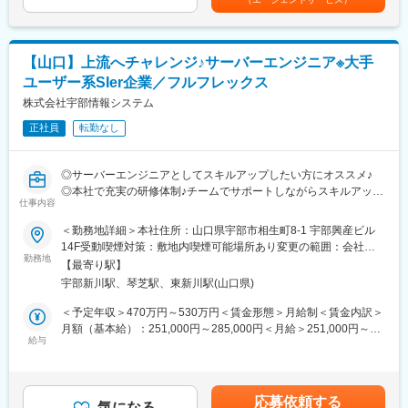
・研修ではお客様対応だけでなく、実際のシステム画面を操作し
をメインにお任せいたします。また、県内企業向けのシステム開
ながら使い方を学ぶことができます。
発や大手ベンダーからの業務委託なども請け負っております。
★当社が提供する会計クラウドサービスは直感的に操作できる仕
様の為すぐに慣れます
【山口】上流へチャレンジ♪サーバーエンジニア※大手
■業務詳細：
・システム開発・保守業務
ユーザー系SIer企業／フルフレックス
■配属組織について：
・システム運用・基盤管理業務
株式会社宇部情報システム
女性のマネージャー、メンバー1名が活躍中です。また同じフロア
・その他システム付随業務
にシステム部署問合せ担当者もおり、必要に応じてエンジニア側
正社員
転勤なし
のサポートも受けることができます。
■組織構成：
現在約20名のメンバーが在籍しています。（20代～50代）
変更の範囲：会社の定める業務
◎サーバーエンジニアとしてスキルアップしたい方にオススメ♪
◎本社で充実の研修体制♪チームでサポートしながらスキルアッ
■自己啓発支援制度：
仕事内容
プ！
業務に必要な知識技術の習得と社員の自己啓発を目的とし、会社
が承認した
＜勤務地詳細＞本社住所：山口県宇部市相生町8-1 宇部興産ビル
まずは先輩社員の支援を受けながら、サーバ構築・保守・運用業
資格について以下の支援を実施しています。（基本情報技術者試
14F受動喫煙対策：敷地内喫煙可能場所あり変更の範囲：会社の
務に携わっていただき、後に主担当として業務を独力遂行できる
験等）
勤務地
定める事業所
【最寄り駅】
ことを期待します。
受験料の負担（受験回数に制限あり）や資格取得褒賞金制度もご
宇部新川駅、琴芝駅、東新川駅(山口県)
ざいます。
■業務内容：
＜予定年収＞470万円～530万円＜賃金形態＞月給制＜賃金内訳＞
サーバの構築・保守/運用といった実機での作業を中心に、製品知
■当社について：
月額（基本給）：251,000円～285,000円＜月給＞251,000円～
識や業務の流れを習熟していただき、先々はお客さまへの企画提
お客様の大切な情報資産を安全に維持／管理する施設である「デ
給与
285,000円＜昇給有無＞有＜残業手当＞有＜給与補足＞■賞与：年
案の資料作成や、基本設計のドキュメントの落とし込みなど、先
ータセンター」を山口県下でいち早く展開しました。そんな県内
2回（7、12月）※等級別賞与基準額（基本給1か月分相当）×4.5ヵ
輩社員の支援を受けながらご挑戦いただけます。
では珍しい施設を運営することを強みに、官公庁とも安定取引を
月■昇給：年1回（7月）※月給には諸手当は含まれていません。※
※ご経験に応じてお任せしていく案件の規模やステップアップスピ
しています。”地域社会で最も信頼されるICT企業“を目指し、日々
具体的には前職での経験／能力に基づき決定します。賃金はあく
応募依頼する
ードは異なります。
新たなチャレンジを行っています。
気になる