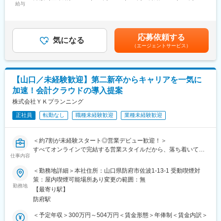
せん！
給与
360,000円＜昇給有無＞有＜残業手当＞有＜給与補足＞※社会人経
残業月10h未満、リフレッシュ休暇制度の導入はもちろん様々な
験、面接結果等を考慮の上決定します。※上記年収は「残業20時
■職場環境や魅力：
福利厚生を用意しています。
間／月の場合」「賞与」を計算した想定した金額です。■昇給：年
◇賞与年2回、時間外手当（1分単位）、各種手当（家族、赴任
1回（4月）■賞与：年2回（7月、12月）賃金はあくまでも目安の
等）が支給
応募依頼する
■キャリアパスや研修：
気になる
金額であり、選考を通じて上下する可能性があります。月給(月額)
◇スキル、経験年数、年齢等も考慮し、話し合いの上で決定
（エージェントサービス）
・研修チームによる社内研修やOJT制度など、支援員やサービス
は固定手当を含めた表記です。
◇充実の福利厚生
管理責任者としてさらにキャリアアップするための社内制度が整
交通費支給あり、資格取得支援・手当あり、寮、社宅、住宅手当
っています。
あり、UIターン支援ありなど
・サービス管理責任者の先には「エリアトレーナー」や「スーパ
【山口／未経験歓迎】第二新卒からキャリアを一気に
ーバイザー」など、幅広いキャリアパスをご用意しています。
■充実した教育制度／入社後のフォロー体制充実：
加速！会計クラウドの導入提案
・外部専門家や有資格者による研修など、学ぶ機会も多く用意さ
◇人事育成制度…等級制度の定義と連動したカリキュラム体型の
れているためご自身の専門性を向上させることができます。
株式会社ＹＫプランニング
導入。
◇キャリアサポート制度…定期的にカジュアル形式な面談を行う
正社員
転勤なし
職種未経験歓迎
業種未経験歓迎
＜入社時の参考年収＞
ことでストレスレベルを把握するとともに必要に応じて関連部署
408万円～：サビ管未経験（第2サビ管）
と連携し環境を改善。
444万円～：サビ管実務3年以上
＜約7割が未経験スタート◎営業デビュー歓迎！＞
◇人事考課制度…目標達成を適性に処遇へ反映されることを有能
476万円～：サビ管3年以上＋就労支援3年以上（第2サビ管）
すべてオンラインで完結する営業スタイルだから、落ち着いて成
感を高め、自立できる人財を育成できる制度。
500万円～：サビ管3年以上＋就労支援3年以上（第1サビ管）
仕事内容
長できます♪
ITや会計の知識も、仕事をしながら自然と身につきます。
変更の範囲：会社の定める業務
＜勤務地詳細＞本社住所：山口県防府市佐波1-13-1 受動喫煙対
策：屋内喫煙可能場所あり変更の範囲：無
＼当社のスゴイところ！／
勤務地
【最寄り駅】
◎導入社数約35,000社！
防府駅
◎ freee・勘定奉行など有名会計ソフトと連携
◎ 自社開発の特許技術が強み！
＜予定年収＞300万円～504万円＜賃金形態＞年俸制＜賃金内訳＞