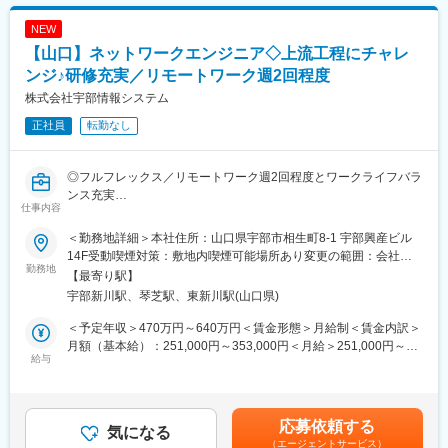
ど交通安全工事、港湾、橋梁、トンネル等、公共工事利用の土木
※２「富士通系情報処理サービス業グループ」、会員数105社、山
資材販売と工法提案を行っています。
口県2社、2024年5月時点、情報処理サービスを行う日本最大規模
NEW
◇建築資材事業部：官民問わず、建物の外壁材、屋根等の工事、
の協業組織
【山口】ネットワークエンジニア◇上流工程にチャレ
資材販売で街づくりに貢献しています。
◇物資事業部：法人、個人のプロパンガスの供給等、暮らしを支
ンジ♪研修充実／リモートワーク週2回程度
変更の範囲：会社の定める業務
えています。
株式会社宇部情報システム
◇情報システム事業部：「懐刀」「競り助」「TENPOAPP」など
正社員
転勤なし
の自社システムやアプリの開発でIT技術で貢献しています。
◇モバイルシステム事業部：ドコモの販売代理店として、山口・
防府地区で3店舗のドコモショップを運営しています。
◎フルフレックス／リモートワーク週2回程度とワークライフバラ
ンス充実
変更の範囲：無
仕事内容
◎業務・管理面の問題解決の提案からシステムの開発・運用まで
を一貫して行っている当社にて、ネットワークエンジニアをご担
＜勤務地詳細＞本社住所：山口県宇部市相生町8-1 宇部興産ビル
当いただきます。
14F受動喫煙対策：敷地内喫煙可能場所あり変更の範囲：会社の
勤務地
定める事業所
【最寄り駅】
■業務内容：
宇部新川駅、琴芝駅、東新川駅(山口県)
企業ネットワーク(LAN、WAN、SD-WAN、無線LAN、クラウド)
に関する新規導入・環境更改の設計構築と、運用環境における保
＜予定年収＞470万円～640万円＜賃金形態＞月給制＜賃金内訳＞
守業務に参画いただきます。
月額（基本給）：251,000円～353,000円＜月給＞251,000円～
グループ会社様から一般のお客様まで、小規模から大規模に至る
給与
353,000円＜昇給有無＞有＜残業手当＞有＜給与補足＞■賞与：年
ネットワーク環境が対象です。
2回（7、12月）※等級別賞与基準額（基本給1か月分相当）×4.5ヵ
＜就業環境＞在宅勤務の頻度は、平均週2回程度です。県外出張：
月■昇給：年1回（7月）※月給には住宅手当、残業手当は含みませ
月に多くとも3回程度
ん.※具体的には前職での経験・能力に基づき決定します。賃金は
応募依頼する
気になる
あくまでも目安の金額であり、選考を通じて上下する可能性があ
（エージェントサービス）
■言語、環境・ツール