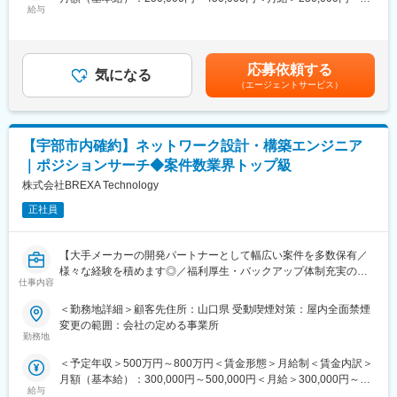
・ライドシェアシステム開発
ます。
給与
450,000円＜昇給有無＞有＜残業手当＞有＜給与補足＞■昇給：あ
◇ロボット開発
り（4月）※自己評価を基に個人面接を実施し、決定します。■賞
・通信型コミュニケーションロボット（ソフトウェア）
■過去事例：
与：あり（年2回）※業績による賃金はあくまでも目安の金額であ
・動的シナリオオーサリングシステム
・製造業向け基幹システム、品質管理システム
り、選考を通じて上下する可能性があります。月給(月額)は固定手
◇・情報通信システム開発
応募依頼する
・小売業向け販売支援システム／チーム規模2～5名
気になる
当を含めた表記です。
・空港向けサイネージシステム
（エージェントサービス）
・（進行中および拡大業務）クラウド型営業支援パッケージ開発
・道路情報交換システム
支援、導入支援／チーム規模2～5名
◇業務系システム開発
※成果に応じた報酬制度あり、実力に応じて役職をお任せします。
・工場見学受付Webシステム
（リーダ・マネージャー就任実績あり）
・会員管理Webシステム
【宇部市内確約】ネットワーク設計・構築エンジニア
・生産・工程管理、倉庫・在庫管理システム
｜ポジションサーチ◆案件数業界トップ級
■配属部署：
◇実証実験事業(ひろしまサンドボックス)
39名（20代／12名、30代／12名、40代以上／15名）
株式会社BREXA Technology
・桟橋管理Webシステム
※社員の4割以上は中途入社
・タクシー配車アプリ
正社員
・安全航行支援システム など
■開発実績例
◇AI/IoT開発
変更の範囲：会社の定める業務
【大手メーカーの開発パートナーとして幅広い案件を多数保有／
・動的リアルタイムレコメンド（デジタルアニーラ）
様々な経験を積めます◎／福利厚生・バックアップ体制充実の中
・動画像によるリアルタイム船舶認識（TensorFlow）
仕事内容
でキャリアアップが可能／UIターン歓迎】
◇・モビリティ・次世代コックピットシステム開発
＜勤務地詳細＞顧客先住所：山口県 受動喫煙対策：屋内全面禁煙
・ライドシェアシステム開発
■概要：
変更の範囲：会社の定める事業所
◇ロボット開発
ネットワーク設計・構築エンジニア業務をお任せします。
勤務地
・通信型コミュニケーションロボット（ソフトウェア）
担当いただく案件は、業界トップクラスの案件数から最適なプロ
・動的シナリオオーサリングシステム
＜予定年収＞500万円～800万円＜賃金形態＞月給制＜賃金内訳＞
ジェクトをマッチングします。
◇・情報通信システム開発
月額（基本給）：300,000円～500,000円＜月給＞300,000円～
大手小売り業／不動産業／通信キャリアなど幅広い業界の顧客に
・空港向けサイネージシステム
給与
500,000円＜昇給有無＞有＜残業手当＞有＜給与補足＞■昇給：年