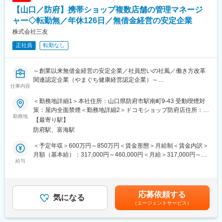
や業務ノウハウを身に付けていただくことは求められます。
【山口／防府】携帯ショップ複数店舗の管理マネージ
■働き方：
ャー◇転勤無／年休126日／無借金経営の安定企業
・年間休日120日、完全週休2日制（土日祝）
株式会社三友
・残業15時間程度
正社員
転勤なし
・女性が働きやすい職場
※充実した育児時短勤務制度など女性が働きやすい環境整備を行っ
ており、女性の人員構成率が37%を占めています。(2024年現在)
～創業以来無借金経営の安定企業／社員想いの社風／働き方改革
関連認定企業（やまぐち健康経営認定企業）～
■教育体制魅力：
仕事内容
◇富士通パートナー企業：グループ間取引や富士通グループの研
■仕事内容：
修プログラムを利用可能です。
＜勤務地詳細1＞本社住所：山口県防府市駅南町9-43 受動喫煙対
ドコモショップ3店舗の運営管理をお任せします。
◇自社内完結型のサービス提供：自社内で要件定義から運用まで
策：屋内全面禁煙＜勤務地詳細2＞ドコモショップ防府店住所：山
勤務地
サポートしますので、一気通貫のサービス提供が可能です。
口県防府市駅南町9-43 受動喫煙対策：屋内全面禁煙＜勤務地詳細
【最寄り駅】
■当社の特徴：
◇資格取得制度：資格合格時の報奨金や費用の一部負担をしてい
3＞ドコモショップイオン防府店住所：山口県防府市鐘紡町7-1 イ
防府駅、富海駅
前身である旧三井物産が、GHQの指令により解体されるのを機
ます。
オンタウン防府1階受動喫煙対策：屋内全面禁煙変更の範囲：会社
に、同志社員相寄り、建設資材の販売を通じて、国土復興への寄
の定める事業所
＜予定年収＞600万円～850万円＜賃金形態＞月給制＜賃金内訳＞
与を目的に設立しました。その後、燃料（LPガス）、建築資材
■同社について
月額（基本給）：317,000円～460,000円＜月給＞317,000円～
（ALC等）、住宅関連商品、コンピュータ等の商品を加え、ま
給与
アイテックスは、山口のIT最先端を目指して活動しており、山口
460,000円＜昇給有無＞有＜残業手当＞有＜給与補足＞・前年度
た、関連工事の施工体制を整え、お客様に信頼をいただける企業
を拠点に全国展開しているIT企業です。
賞与実績7.0ケ月（2024年度実績8.5ケ月）賃金はあくまでも目安
となることを心がけています。創業以来、各部門では専門的知識
お客様のソリューション解決のため、ITを通じ様々なアプローチ
の金額であり、選考を通じて上下する可能性があります。月給(月
と経験を積み、また健全経営に努めています。
で取り組んでおります。また、当社は、富士通株式会社との強固
額)は固定手当を含めた表記です。
応募依頼する
気になる
なパートナーシップ締結のもと（富士通パートナー※1，
（エージェントサービス）
■事業について：
FCA※2）、50年以上の実績を有する歴史ある会社です。
◇建材事業部：山道の斜面（法面）の保護工事やガードレールな
※１富士通製品やサービスを取り扱う会社、山口県2社