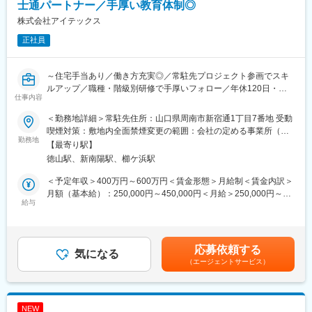
[具体的には…]
士通パートナー／手厚い教育体制◎
・既存システムの維持・保守、問い合わせ対応
株式会社アイテックス
・法改正などに伴うシステム改修
正社員
・リプレイスに伴う開発業務（要件定義・基本設計など）
※案件の状況によっては、他システムにも携わることがあります。
～住宅手当あり／働き方充実◎／常駐先プロジェクト参画でスキ
※プライムの立場での業務となります。
ルアップ／職種・階級別研修で手厚いフォロー／年休120日・土
仕事内容
日祝休・残業14ｈ程ワークライフバランス充実～
変更の範囲：会社の定める業務
＜勤務地詳細＞常駐先住所：山口県周南市新宿通1丁目7番地 受動
■仕事内容：
喫煙対策：敷地内全面禁煙変更の範囲：会社の定める事業所（リ
市内および近隣のお客様先に常駐し、システムの導入・開発・運
勤務地
モートワーク含む）
【最寄り駅】
用保守の支援を行います。比較的、大規模なシステムの導入・開
徳山駅、新南陽駅、櫛ケ浜駅
発プロジェクトに関わる機会を得ることが出来ます。
能力によって、上流工程やプロジェクトマネジメントを経験する
＜予定年収＞400万円～600万円＜賃金形態＞月給制＜賃金内訳＞
ことも可能です。
月額（基本給）：250,000円～450,000円＜月給＞250,000円～
給与
450,000円＜昇給有無＞有＜残業手当＞有＜給与補足＞■賞与：年
■業務内容：
2回（7月、12月）■昇給：年1回（4月）賃金はあくまでも目安の
稼働中のシステムについて、開発を伴う運用保守を行ったり、シ
金額であり、選考を通じて上下する可能性があります。月給(月額)
ステムの更新や新規導入のプロジェクトに参画・推進していただ
は固定手当を含めた表記です。
応募依頼する
きます。
気になる
（エージェントサービス）
常駐するお客様先により、求められるスキルセットは異なり、シ
ステム開発がメインの現場もあれば、パッケージの運用保守がメ
インの現場もあります。
最初から知っておく必要はありませんが、お客様先での実務内容
NEW