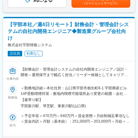
までも目安の金額であり、選考を通じて上下する可能性がありま
（エージェントサービス）
先輩社員のOJTの下、サーバの構築・保守/運用業務を経験いただ
す。月給(月額)は固定手当を含めた表記です。
き、基本スキルの習熟及び、業務を理解いただきます。必要に応
じて社外研修の受講も支援します。仕事の状況や自身の志向につ
いて、定期的に1on1ミーティングで伺います。
変更の範囲：会社の定める業務
【宇部本社／週4日リモート】財務会計・管理会計シス
東京もしくは福岡拠点の方は、プロジェクト遂行や業務知識習熟
テムの自社内開発エンジニア◆製造業グループ会社向
の為に、メンバーの多い山口県へのスポット的な出張も可能で
け
す。
株式会社宇部情報システム
■魅力：
正社員
転勤なし
当社はUBE株式会社様のサーバプラットフォーム～インフラ系シ
ステムの各フェーズを任されており、企画/提案といった上流工程
も主体的に取り組むことができます。また、ご自身が面白いと思
【財務会計・管理会計システムの自社内開発エンジニア／設計・
った技術/サービスを顧客に提案し、技術検証～導入することも可
開発～運用保守まで幅広く担当／リーダー候補としてキャリアア
能です。
仕事内容
ップ可能な環境です】
トラブルが発生したりや対応に行き詰まった際も、先輩社員を中
■業務概要
心にメンバみんなで支援して解決していっています。
＜勤務地詳細＞本社住所：山口県宇部市相生町8-1 宇部興産ビル
当社は製造業グループ会社向けに、財務会計・管理会計領域の基
14F受動喫煙対策：敷地内喫煙可能場所あり変更の範囲：会社の
幹システム（ERP）の設計、開発、運用、保守を担っています。
勤務地
定める事業所
【最寄り駅】
市販パッケージのカスタマイズやアドオン開発、また.Netフレー
変更の範囲：会社の定める業務
宇部新川駅、琴芝駅、東新川駅(山口県)
ムワークを用いたスクラッチ開発により、お客様の多様なニーズ
に応じたシステム構築・維持管理を行います。
＜予定年収＞470万円～640万円＜賃金形態＞月給制補足事項なし
■業務詳細
＜賃金内訳＞月額（基本給）：251,000円～353,000円＜月給＞
お客様からの依頼に基づき、提案・要件定義・設計・開発・テス
給与
251,000円～353,000円＜昇給有無＞有＜残業手当＞有＜給与補足
ト・本番移行・保守運用まで、システム導入の全工程に携わりま
＞■昇給：年1回（7月）■賞与：年2回（7月、12月）等級別賞与基
す。特にVB.NET、ASP.NET MVC、.NET Core、SQLServer、