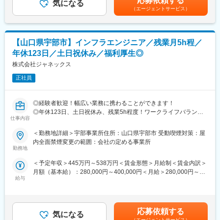
応募依頼する
↓
気になる
20代：300万～450万30代：390万～740万40代：450万～900万※
（エージェントサービス）
本部署のメンバーで、お電話、メール、チャットで回答をお伝え
前職年収やご経験によって給与の設定を行います。※評価やスキル
します。
によって金額変動あり。賃金はあくまでも目安の金額であり、選
※25年4月以降はお電話での受付を中止、メールとチャットから入
考を通じて上下する可能性があります。月給(月額)は固定手当を含
ります。
めた表記です。
【山口県宇部市】インフラエンジニア／残業月5h程／
年休123日／土日祝休み／福利厚生◎
■お仕事詳細：
・システムエラー/トラブルなどシステムの専門性が求められる問
株式会社ジャネックス
合せは別部署で対応。本ポジションはツールの使い方などをお伝
正社員
えします。
・ユーザーは税理士の先生、事業会社の財務経理部長様が多く、
経理の専門用語を用いた問合せあります。そのため経理の知識や
◎経験者歓迎！幅広い業務に携わることができます！
スキルを活かせます。
◎年休123日、土日祝休み、残業5h程度！ワークライフバランス
・ご入社後は「この問い合わせには〇〇のような回答でお客様に
仕事内容
が整います！
伝えてください」といったフォローを先輩社員が必ず行いますの
◎JAグループの安定基盤あり！業績も伸長しています！
＜勤務地詳細＞宇部事業所住所：山口県宇部市 受動喫煙対策：屋
で、安心して業務にあたれます。
内全面禁煙変更の範囲：会社の定める事業所
・現状の問合せ受付時間は10～17時。それ以外の時間帯で対応す
■募集背景：
勤務地
るケースはほぼありません。
当社はソリューションサービスの提供を主な事業としています。
・問合せ件数は月250件/1日12～15件程度。担当者あたり1日3～5
＜予定年収＞445万円～538万円＜賃金形態＞月給制＜賃金内訳＞
1973年4月に設立、山口県山口市に本社を置いています。事業拡
件を対応します（繁忙期はもう少し増えます）
月額（基本給）：280,000円～400,000円＜月給＞280,000円～
大による人員体制をより強化するために中途採用募集を行ってお
給与
400,000円＜昇給有無＞有＜残業手当＞有＜給与補足＞■昇給：あ
ります。是非ご応募ください。
＼未経験の方も安心♪充実した研修体制／
り 年1回（4月）■賞与：あり 年2回（7月/12月）賃金はあくまで
・ご入社後の数か月間はお客様対応はせず、研修やトレーニング
も目安の金額であり、選考を通じて上下する可能性があります。
■業務内容：
を行いますので、基礎スキルを身に着けた上で業務にあたれま
月給(月額)は固定手当を含めた表記です。
主にJAグループに導入している基幹システム、金融システム、販
応募依頼する
す。顧客対応未経験の方でもご安心ください♪
気になる
売システム等の業務系アプリケーションの開発や保守・改善業務
（エージェントサービス）