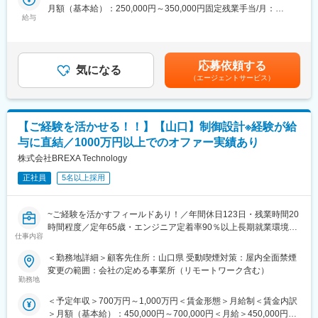
経験を積みながら成長できる環境です。
月額（基本給）：250,000円～350,000円固定残業手当/月：
身の志向について、定期的に1on1ミーティングで伺います。
給与
30,000円（固定残業時間20時間0分/月）超過した時間外労働の残
■業務詳細
業手当は追加支給＜月給＞280,000円～380,000円（一律手当を含
変更の範囲：会社の定める業務
主な業務として、エンジニア案件に対する新規顧客へのアプロー
む）＜昇給有無＞有＜残業手当＞有＜給与補足＞上記年収は月
チや提案営業、既存顧客への追加提案や関係性の強化を行いま
給・みなし残業代を含みます。超過分は全額支給されます。賃金
応募依頼する
す。また、案件受注後にはプロジェクトの進行管理や納期調整、
気になる
はあくまでも目安の金額であり、選考を通じて上下する可能性が
（エージェントサービス）
課題解決に取り組みます。クライアントとの定期的な打ち合わせ
あります。月給(月額)は固定手当を含めた表記です。
やニーズヒアリングを行い、品質・進捗管理等の対応も担当しま
す。営業～PMまで一貫して関与できるため、顧客満足度の向上や
自身の成長に直結します。
【ご経験を活かせる！！】【山口】制御設計※経験が給
与に直結／1000万円以上でのオファー実績あり
■企業の特徴/魅力
創業期のため積極採用中。新しい仕組みや環境づくりに携われ、
株式会社BREXA Technology
会社とともに成長できます。
正社員
5名以上採用
変更の範囲：会社の定める業務
~ご経験を活かすフィールドあり！／年間休日123日・残業時間20
時間程度／定年65歳・エンジニア定着率90％以上長期就業環境あ
仕事内容
り~
＜勤務地詳細＞顧客先住所：山口県 受動喫煙対策：屋内全面禁煙
◆職務概要：当社の社員としてメーカー企業に常駐し、メーカー
変更の範囲：会社の定める事業所（リモートワーク含む）
の技術者と連携しながら業務に取り組みます。サポートではな
勤務地
く、お持ちの技術をアウトプットしながら活躍いただける就業先
＜予定年収＞700万円～1,000万円＜賃金形態＞月給制＜賃金内訳
が多数ございます。また、技術者や管理者、他部門との交渉など
＞月額（基本給）：450,000円～700,000円＜月給＞450,000円～
をお任せする業務もございます。