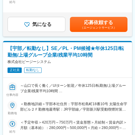
給与
700,000円＜昇給有無＞有＜残業手当＞有＜給与補足＞※社会人経
験、面接結果等を考慮の上決定します。 ■昇給：年1回（4月）■賞
■担当業務例：以下の業務の一部を、ご経験やスキルに応じて担当
与：年2回（7月、12月）※過去実績2.6ヶ月賃金はあくまでも目安
していただきます。
の金額であり、選考を通じて上下する可能性があります。月給(月
・制御設計（PLC）
応募依頼する
気になる
額)は固定手当を含めた表記です。
・開発製品の例：自動車製品、半導体、家電製品、医療機器、生
（エージェントサービス）
産設備、宇宙・衛星航空、電力設備など多岐にわたります。
※ご経験やご希望に合わせてプロジェクトをご提案いたします。
【宇部／転勤なし】SE／PL・PM候補★年休125日/転
◆エンジニアとしてのご活躍例
・総合電機メーカーを早期退職された後、弊社に入社。大手完成
勤無/上場グループ企業/残業平均10時間
車メーカーにて自動車の外装設計者としてご活躍（50代後半の男
株式会社ピージーシステム
性）
・半導体メーカーのマネージャーとして就業していたが、弊社に
正社員
転勤なし
入社後は開発実務に携わる生涯エンジニアとしてご活躍（40代後
半の男性）
～山口で長く働く／UIターン歓迎／年休125日/転勤無/上場グルー
・エンジニアリング会社から弊社に転職。前職にはなかった航空
プ企業/残業平均10時間
機分野でご活躍（40代前半の男性）
仕事内容
■職務内容：
◆働く環境/当社の特徴：
＜勤務地詳細＞宇部本社住所：宇部市松島町18番10号 太陽生命宇
民間企業向けのソフトウェア開発業務を、ご経験やご希望を踏ま
・月平均残業時間：約20時間程度
部ビル２Ｆ勤務地最寄駅：JR宇部線／宇部新川駅受動喫煙対策：
えてお任せします。（オープン系、Web系システム中心）
・年間休日数：約120日程度
勤務地
屋内全面禁煙変更の範囲：会社の定める事業所
PL、PMとして周囲とコミュニケーションを取りながら事業推進
・キャリアサポート制度充実：部門連携をとりながら、サイクル
＜予定年収＞420万円～750万円＜賃金形態＞月給制＜賃金内訳＞
を行います。
を回す充実したキャリアサポート制度に加え、人材育成制度、技
月額（基本給）：280,000円～500,000円＜月給＞280,000円～
【変更の範囲：会社の定める業務】
術組織制度を実施。
給与
500,000円＜昇給有無＞有＜残業手当＞有＜給与補足＞※経験やス