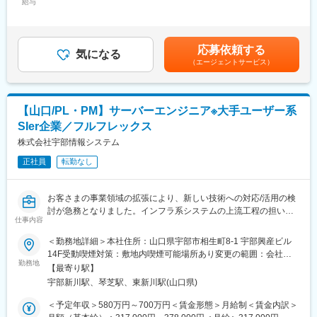
お客さまの事業領域の拡張により、環境の構築や提案ができるメ
給与
378,000円＜昇給有無＞有＜残業手当＞有＜給与補足＞■賞与：年
■当社について
ンバの増員が必要となりました。新たな知見を持つ方を迎え入れ
2回（7、12月）※等級別賞与基準額（基本給1か月分相当）×4.5ヵ
NTTドコモビジネスグループの革新的な技術や、モバイル、クラ
て組織の強化を図りたく、募集します。
月■昇給：年1回（7月）※月給には住宅手当、残業手当は含みませ
ウド、セキュリティ、IoT、AIなど先進ソリューションを組み合わ
■業務内容：
ん.※具体的には前職での経験・能力に基づき決定します。賃金は
せて、お客さまや地域社会のDXを支援し、課題解決を実現してい
応募依頼する
企業ネットワーク(LAN、WAN、SD-WAN、無線LAN、クラウド)
気になる
あくまでも目安の金額であり、選考を通じて上下する可能性があ
きます。お客さまに寄り添うDX支援をコンサルティングから導入
（エージェントサービス）
に関わる新規導入・既存環境更改の設計構築と、既存運用環境に
ります。月給(月額)は固定手当を含めた表記です。
後のサポートまで一貫して担っており、ワンストップで顧客への
おける保守業務を遂行頂きます。グループ会社顧客から一般顧客
価値提供が可能です。
まで大規模から小規模までのネットワーク環境が対象です。
■魅力：
変更の範囲：会社の定める職務内容
【山口/PL・PM】サーバーエンジニア※大手ユーザー系
お客さま・ベンダー・メーカーや、サーバ・セキュリティエンジ
SIer企業／フルフレックス
ニア等社内のエンジニアとコミュニケーションを取り関係性を築
きながら、上流から下流まで一気通貫で携わることができます。
株式会社宇部情報システム
プライム案件がほとんどですので、お客さまへの提案スキルも身
正社員
転勤なし
につきます。
■部署で使用している言語、環境・ツール：
通信機器(スイッチ・ルータ・SDN・VPN・無線クラウドコントロ
お客さまの事業領域の拡張により、新しい技術への対応/活用の検
ーラ/AP・ファイアウォール・IPSなど、クラウド用仮想アプライ
討が急務となりました。インフラ系システムの上流工程の担い手
アンス含む)
仕事内容
になり、主体的にプロジェクトやチームをけん引する存在になっ
メーカ(Cisco・Aruba・Fortinet・PaloAlto・Yamaha)
ていただけることを期待します。また、これまでに培われた知識
＜勤務地詳細＞本社住所：山口県宇部市相生町8-1 宇部興産ビル
M365(Excel・PowerPoint・Teams・Planer・PowerAutomate)
と技術を基に後輩への指導・業務改善提案等、チーム力の底上げ
14F受動喫煙対策：敷地内喫煙可能場所あり変更の範囲：会社の
■配属組織：
へも寄与いただきたいです。
勤務地
定める事業所
先端技術の採用も多く、お客さまやベンダー等多くの人との関り
【最寄り駅】
大型案件が増えており、サーバ部分での要件の定義や構築をお任
をもって知識とスキルを向上しながらビジネスセンスも磨いてい
宇部新川駅、琴芝駅、東新川駅(山口県)
せしたいと考えています。
くことができる活気のある部署です。
＜予定年収＞580万円～700万円＜賃金形態＞月給制＜賃金内訳＞
■出張頻度：県外出張：月に多くとも3回程度
■業務内容：