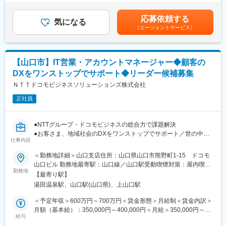
当）×4.5ヵ月■昇給：年1回（7月）※上記月額給与は固定部分。住
変更の範囲：会社の定める業務
■部署について：
宅手当、残業手当は含みません※具体的には前職での経験／能力に
応募依頼する
当グループは、UBE株式会社様やグループ会社様の販売・物流・
気になる
基づき決定します※その他手当：子ども手当、早出残業手当、休日
（エージェントサービス）
購買・生産といった業務システムを一手に担っており、業務ノウ
勤務手当、公的資格取得一時金賃金はあくまでも目安の金額であ
ハウおよびパッケージノウハウを習得するには絶好の環境です。
り、選考を通じて上下する可能性があります。月給(月額)は固定手
ノウハウを兼ね備えたメンバーと一体となって、お客さまと直接
当を含めた表記です。
コミュニケ－ションを取りながら仕事ができます。
【山口市】IT営業・アカウントマネージャー◆顧客の
DXをワンストップでサポート◆リーダー候補募集
■部署で利用している言語：
スクラッチ開発の標準は ASP.NET, ASP.NET MVC、C#.NET、
ＮＴＴドコモビジネスソリューションズ株式会社
VB.NETとなりますが、顧客希望や現行の保守システムにより様々
正社員
です。.NET系言語が主となります。
基幹システム SAPの場合は、ABAPを使用しての開発が主となり
ます。
●NTTグループ・ドコモビジネスの総合力で課題解決
また、必要に応じて、Python、PowerAutomate、Power Apps を
●お客さま、地域社会のDXをワンストップでサポート／世の中に
つかってツール作成などを行っております。
仕事内容
なくてはならないインフラを扱うやりがい
●フルフレックス可／土日祝休／年間休日123日
＜勤務地詳細＞山口支店住所：山口県山口市熊野町1-15 ドコモ
■部署で利用している環境・ツール：
山口ビル 勤務地最寄駅：山口線／山口駅受動喫煙対策：屋内喫煙
◎Windows（サーバ、クライアント）
■職務詳細：
勤務地
可能場所あり変更の範囲：会社の定める事業所（リモートワーク
◎統合環境：Visual Studio
【最寄り駅】
〇山口エリア企業へのコンサルティング型営業です。
含む）
◎Web サーバ：Internet Information Server
湯田温泉駅、山口駅(山口県)、上山口駅
〇受注・収益の拡大に向け、既存顧客への深耕営業の展開や新規
◎DBサーバ：SQL Server, Oracle
リード創出に取り組みます。
＜予定年収＞600万円～700万円＜賃金形態＞月給制＜賃金内訳＞
◎リモートツール：WebEX、MS Teams
〇主な提案商材・サービスは、モバイル通信・固定通信・クラウ
月額（基本給）：350,000円～400,000円＜月給＞350,000円～
◎DBツール：SQL Server Management Studio、SI
ド・セキュリティ・IOT・NW・DX等です。
給与
400,000円＜昇給有無＞有＜残業手当＞有＜給与補足＞※経験・能
ObjectBrowser
〇アカウントマネージャーとして提案・受注・契約・アフター等