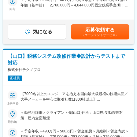
入社3年以上の定着率は94％！居心地の良さも自慢。
開発（会計事務所、一般企業向け）
年額（基本給）：2,760,000円～4,644,000円固定残業手当/月：
服装はオフィスカジュアルでOK。全員に配布されるオリジナルT
・自社製品のバージョンアップ
給与
20,000円～33,000円（固定残業時間10時間0分/月）超過した時間
シャツを着る人や、ネイル・髪型を楽しむ人もいます。
・カスタマーサポート対応など
外労働の残業手当は追加支給＜月額＞250,000円～420,000円（12
堅すぎず、でもお客様からは「信頼できるIT×会計の会社」と思っ
分割）（一律手当を含む）＜昇給有無＞有＜残業手当＞有＜給与
てもらえるバランスを大切にしています。
■業務の特徴：
補足＞■昇給：年1回（1月）※年俸制のため賞与なし■モデル年収
応募依頼する
・まずは自社クラウドサービスbixid（ビサイド）の機能アドオン
気になる
30代で600万後半など活躍次第で給与UPできる環境です。賃金は
■働き方
（エージェントサービス）
開発から担って頂きプロダクトについて理解を深めて頂く予定で
あくまでも目安の金額であり、選考を通じて上下する可能性があ
2025年度の平均残業時間は6.5時間／月。
す。現在ユーザー数は約35,000社以上ありユーザーからの要望を
ります。月給(月額)は固定手当を含めた表記です。
飛び込み営業や大量架電はなく、マーケ部が獲得したお客様への
元に機能を増やしていきます。
提案が中心なので、営業に集中できます。
・リリースしているソフトは会計事務所がメインユーザー。当社
「営業にチャレンジしてみたい」「成長できる環境で働きたい」
【山口】税務システム改修作業◆設計からテストまで
は会計事務所から事業展開して誕生した企業のためより顧客目線
そんな方にぴったりのポジションです◎
対応
に近い業務改善をサポートしております。
株式会社テクノプロ
変更の範囲：会社の定める業務
■組織情報：
正社員
エンジニアは10名在籍。30代部長はじめ20～30代で構成しており
ます。
【7000名以上のエンジニアを抱える国内最大級規模の技術集団／
■中途入社者の声：
大手メーカーを中心に取引社数は800社以上】
開発では、あまり経験のなかった分野（フロントエンド）は、初
仕事内容
歩的な質問をたくさんしましたが、先輩方が丁寧にフォローして
■業務内容
＜勤務地詳細＞クライアント先(山口)住所：山口県 受動喫煙対
くれましたので、不安に思うことは一切ありませんでした。
税務システム改修作業
策：屋内全面禁煙
自分からの提案は、納得してもらえればしっかり取り入れられる
・設計
勤務地
ので、自身で色々考えて進めたい！という方にはベストマッチか
基本設計（画面・帳票・データ構造の変更設計）
と思います。
＜予定年収＞493万円～500万円＜賃金形態＞月給制＜賃金内訳＞
詳細設計（プログラム単位での処理フロー設計）
月額（基本給）：279,000円～283,000円＜月給＞279,000円～