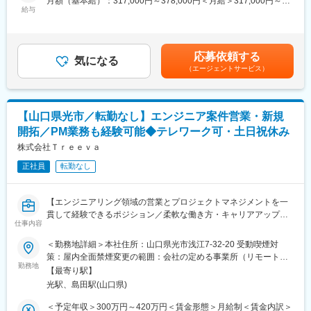
月額（基本給）：317,000円～378,000円＜月給＞317,000円～
UBE株式会社様のサーバプラットフォーム～インフラ系システム
給与
378,000円＜昇給有無＞有＜残業手当＞有＜給与補足＞■賞与：年
変更の範囲：会社の定める業務
の各フェーズを任されており、企画/提案といった上流工程も主体
2回（7、12月）※等級別賞与基準額（基本給1か月分相当）×4.5ヵ
的に取り組んでいただきます。また、ご自身が面白いと思った技
月■昇給：年1回（7月）※月給には諸手当は含まれていません。※
術/サービスを顧客に提案し、技術検証～導入することも可能で
具体的には前職での経験／能力に基づき決定します。賃金はあく
応募依頼する
す。
気になる
までも目安の金額であり、選考を通じて上下する可能性がありま
（エージェントサービス）
トラブルが発生したりや対応に行き詰まった際も、先輩社員を中
す。月給(月額)は固定手当を含めた表記です。
心にメンバみんなで支援して解決していっています。
・Windows Server / VMware / Microsoft Azure / M365 を中心とし
た、インフラ系システムの企画・設計・構築・更新・保守/運用
【山口県光市／転勤なし】エンジニア案件営業・新規
・製品・サービスやそれ以外のものに対する検証評価や、それを
開拓／PM業務も経験可能◆テレワーク可・土日祝休み
基にしたお客さまへの提案業務
株式会社Ｔｒｅｅｖａ
■キャリアステップ：
正社員
転勤なし
PL/PM業務やお客さまとの折衝業務等でご活躍されたのちに、志
向や組織体制に応じて、専門技術力に特化したスペシャリスト
か、マネーキャーとして組織開発をするキャリアが選択できま
【エンジニアリング領域の営業とプロジェクトマネジメントを一
す。
貫して経験できるポジション／柔軟な働き方・キャリアアップも
※ご経験に応じてお任せしていく案件の規模やステップアップスピ
仕事内容
実現可能】
ードは異なります
■業務概要
＜勤務地詳細＞本社住所：山口県光市浅江7-32-20 受動喫煙対
当社ではエンジニア案件に特化した営業活動を担当いただきま
策：屋内全面禁煙変更の範囲：会社の定める事業所（リモートワ
■入社後のフォロー：
す。新規顧客の開拓から既存クライアントとのリレーション強
勤務地
ーク含む）
まずは先輩社員のOJTのもと下流～中流の各業務を経験いただ
【最寄り駅】
化、さらにプロジェクト受注後の進行管理まで、ビジネスの上流
き、業務を理解いただきます。当社の仕事環境や進め方を理解い
光駅、島田駅(山口県)
から下流まで幅広く携わることができます。営業業務に加え、プ
ただいた上で、上流の工程の割合を増やしたいと考えておりま
ロジェクトマネジメントやクライアント折衝も担うため、多様な
＜予定年収＞300万円～420万円＜賃金形態＞月給制＜賃金内訳＞
す。必要に応じて社外研修の受講も支援します。仕事の状況や自