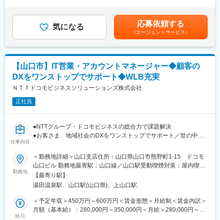
力・資格等を考慮の上、決定いたします※上記に加え、時間外手
◎構成管理：Subversion, Git
営業プロセスをリードしていきます。
当・賞与（年2回）有賃金はあくまでも目安の金額であり、選考を
◎プロジェクト管理： Redmine
〇チーム内でキャリアが浅い方をサポートし、チームとしての業
通じて上下する可能性があります。月給(月額)は固定手当を含めた
◎CI ：Jenkins
応募依頼する
務推進を実施いただきます。
気になる
表記です。
（エージェントサービス）
変更の範囲：当社業務全般
■特徴・魅力：
日本のネットワーク網を支えているNTTグループは、世の中にな
くてはならないインフラを扱う重要な仕事です。
【山口市】IT営業・アカウントマネージャー◆顧客の
常に最新の技術情報が豊富な環境で、サーバ、セキュリティ等の
DXをワンストップでサポート◆WLB充実
技術のプロとして成長することが出来ます。
月の残業平均15時間程度、土日祝日休みの環境なので、ワークラ
ＮＴＴドコモビジネスソリューションズ株式会社
イフバランスを意識したメリハリをつけた働き方が可能です。
正社員
■充実の研修制度：
技術スキルを向上させるためのIT系資格の取得サポート制度や多
●NTTグループ・ドコモビジネスの総合力で課題解決
数の研修メニューにも力を入れております。
●お客さま、地域社会のDXをワンストップでサポート／世の中に
教材費、社外講義(講習)費用、受験料、登録料、更新料等、会社負
仕事内容
なくてはならないインフラを扱うやりがい
担で資格取得をすることができます。
●フルフレックス可／土日祝休／年間休日123日
＜勤務地詳細＞山口支店住所：山口県山口市熊野町1-15 ドコモ
山口ビル 勤務地最寄駅：山口線／山口駅受動喫煙対策：屋内喫煙
■仕事環境
■職務詳細：
勤務地
可能場所あり変更の範囲：会社の定める事業所（リモートワーク
月曜、水曜、金曜のノー残業デーが徹底されています。プライベ
【最寄り駅】
〇主に山口エリア企業へのコンサルティング型営業です。
含む）
ートの時間も充実させることができ、子育てをしながら働く社員
湯田温泉駅、山口駅(山口県)、上山口駅
〇受注・収益の拡大に向け、既存顧客への深耕営業の展開や新規
も多数活躍しており、転職をしたことで家族と過ごす時間を増や
リード創出に取り組みます。
＜予定年収＞450万円～600万円＜賃金形態＞月給制＜賃金内訳＞
したり、趣味に時間を使う等、メリハリをつけて働ける環境で
〇主な提案商材・サービスは、モバイル通信・固定通信・クラウ
月額（基本給）：280,000円～350,000円＜月給＞280,000円～
す。
ド・セキュリティ・IOT・NW・DX等です。
給与
350,000円＜昇給有無＞有＜残業手当＞有＜給与補足＞※経験・能