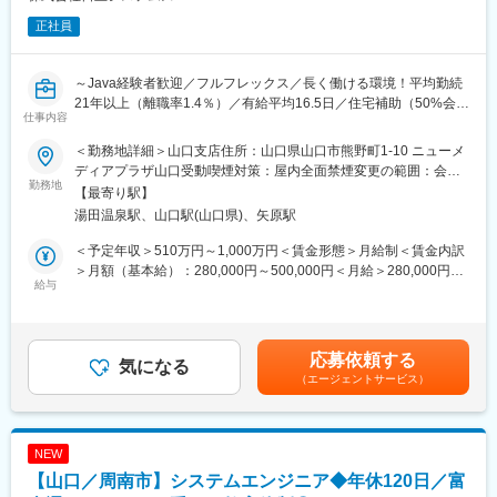
正社員
～Java経験者歓迎／フルフレックス／長く働ける環境！平均勤続
21年以上（離職率1.4％）／有給平均16.5日／住宅補助（50%会社
仕事内容
負担/上限有）・家族手当／女性社員の役職者率（41.5％）／日立
グループ最大SIer～
＜勤務地詳細＞山口支店住所：山口県山口市熊野町1-10 ニューメ
ディアプラザ山口受動喫煙対策：屋内全面禁煙変更の範囲：会社
【公共サービスを支える仕事】自治体・外郭団体向けに、税務シ
勤務地
の定める事業所
【最寄り駅】
ステムの維持・保守から法改正対応、開発まで幅広く担当しま
湯田温泉駅、山口駅(山口県)、矢原駅
す。
【プライム案件中心】エンドユーザーである自治体と近い立場で
＜予定年収＞510万円～1,000万円＜賃金形態＞月給制＜賃金内訳
業務を遂行。要件定義・基本設計など上流工程にも携われます。
＞月額（基本給）：280,000円～500,000円＜月給＞280,000円～
【専門性が活きる環境】COBOLを中心とした基幹系システムで、
給与
500,000円＜昇給有無＞有＜残業手当＞有＜給与補足＞※給与詳細
経験を活かしながら公共ITの中核を支えられます。
は、経験・能力を考慮の上、決定します。■給与改定（昇給）：年
1回（6月）■賞与：年2回（6月・12月）■年収例：担当…500万円
■業務内容：
以上主任・技師…600万円以上管理職…1,000万円以上賃金はあく
応募依頼する
配属となる組織は、自治体や外郭団体に対するソフトウェア開
気になる
までも目安の金額であり、選考を通じて上下する可能性がありま
（エージェントサービス）
発、システムの運用保守など幅広い事業を展開しております。あ
す。月給(月額)は固定手当を含めた表記です。
なたには、税務システムの維持・保守をはじめ、開発業務をお任
せいたします。将来的には、税務システムの取り纏め役として、
社員・協力会社メンバーと連携して業務を推進して頂くことを期
NEW
待しております。
【山口／周南市】システムエンジニア◆年休120日／富