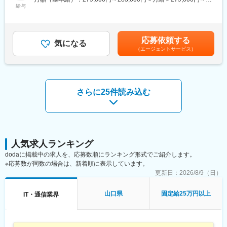
・ 開発・改修
■スケジュール例：
給与
283,000円＜昇給有無＞有＜残業手当＞有＜給与補足＞※能力・経
ソースコードの修正・追加
9:00朝礼/メール等確認~9:30ミーティング~10:00開発業務~12:00
験・年齢等を考慮の上、当社規程に従って決定致します。■賞与：
帳票レイアウトの変更
お昼休憩~13:00開発業務~17:00日報入力/翌日の予定確認~17:30
年2回※昨年度実績3.85ヶ月分※別途決算賞与を支給する場合あり
外部連携（e-Tax、eLTAXなど）仕様への対応
退社
賃金はあくまでも目安の金額であり、選考を通じて上下する可能
・ テスト
応募依頼する
残業月平均10時間とオンオフ切り替えやすい環境です！
気になる
性があります。月給(月額)は固定手当を含めた表記です。
単体テスト（改修箇所の動作確認）
（エージェントサービス）
結合テスト（他システムとの連携確認）
■環境情報：
総合テスト（税務業務全体の流れで確認）
・プログラミング言語： SQL, JavaScript, HTML, CSS,
法令準拠テスト（税制要件を満たしているか）
TypeScript、C#
・ユーザー受入テスト（UAT）
・フレームワーク：jQuery, vueJS, ASP.NET MVC
さらに25件読み込む
実際の税務担当者による確認
・RDBMS：SQL Server, Azure SQL Database
帳票出力や申告データの整合性チェック
・プロジェクト管理：BackLog
・インフラ：Microsoft Azure, AWS
■ツール
・コミュニケーションツール：Microsoft Teams, Slack
Java、Oracle Database
・その他使用サービス：Azure Devops
人気求人ランキング
■テクノプログループについて
変更の範囲：会社の定める業務
dodaに掲載中の求人を、応募数順にランキング形式でご紹介します。
・アウトソーシング業界：2000社の中で売上・シェアトップクラ
※応募数が同数の場合は、新着順に表示しています。
ス
更新日：
2026/8/9（日）
・国内最大級の人材規模：20,000人以上
・豊富なお取引先 ：2,000社以上
山口県
固定給25万円以上
IT・通信業界
■テクノプロ デザイン社について
・テクノプロは社内カンパニー制を取っており、中で4社に分かれ
ております。