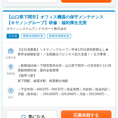
ります。月給(月額)は固定手当を含めた表記です。
通信機器(スイッチ・ルータ・SDN・VPN・無線クラウドコントロ
ーラ/AP・ファイアウォール・IPSなど、クラウド用仮想アプライ
アンス含む)
【山口県下関市】オフィス機器の保守メンテナンス
メーカ(Cisco・Aruba・Fortinet・PaloAlto・Yamaha)
【キヤノングループ】研修・福利厚生充実
M365(Excel・PowerPoint・Teams・Planer・PowerAutomate)
■ポジションの魅力：
キヤノンシステムアンドサポート株式会社
今後の環境の在り方など、お客様と直接お話をしながら計画を策
正社員
職種未経験歓迎
業種未経験歓迎
定して実行することができます。外部ベンダやメーカーだけでは
なく、社内のシステム開発部門やサーバ/セキュリティ技術者との
交流機会も多くあり、コミュニケーションを取りながら上流から
【正社員募集】＼キヤノングループ／年休125日原則夜勤なし★
下流までの知識とスキルを身に付けて行くことができます。
業界未経験歓迎！／全国拠点でビジネス拡大支援！！主力事業の
■配属組織：
仕事内容
ITソリューション機器販売と保守を通じて、キヤノンの顔として
先端技術の採用も多く、お客様やベンダなど多くの人との関りを
快適なオフィス環境をトータル提供！充実の育児支援・研修制度
＜勤務地詳細＞下関営業所住所：山口県下関市一の宮本町2-12-28
もって知識とスキルを向上しながらビジネスセンスも磨いていく
も完備♪
受動喫煙対策：屋内全面禁煙
ことができる活気のある部署です。
勤務地
■ミッション：
【最寄り駅】
■業務内容：
ネットワークの設計構築/保守の領域において、これまでの知識と
新下関駅、綾羅木駅、梶栗郷台地駅
＜保守サービス役務＞
スキルを活用し、メンバーの中心となって活躍いただきたいで
複合機等のキヤノン製オフィス機器をご使用頂いているお客様先
＜予定年収＞400万円～500万円＜賃金形態＞月給制＜賃金内訳＞
す。
へ訪問し、機器の保守点検作業、修理作業を実施（エリアによっ
月額（基本給）：250,000円～320,000円＜月給＞250,000円～
将来的には、プロジェクトリーダーとして案件を推進していって
て変動しますが目安としては5～6件／日）
給与
320,000円＜昇給有無＞有＜残業手当＞有＜給与補足＞※上記年収
くれることも期待しています。
＜提案活動＞
はあくまで想定であり、選考を通じて上下いたします。■昇給：業
■入社後のフォロー：
上記職務に付随して、自身が担当するお客様対して課題解決に繋
績昇給、プロモーション昇給■賞与：年2回（6月、12月）賃金は
先輩社員のOJTのもと業務ルールやプロセスを学び、プロジェク
がる適切な提案を適宜行い、その結果や反応を営業へフィードバ
あくまでも目安の金額であり、選考を通じて上下する可能性があ
トに参画しながら知識とスキルを身に付けていただきます。チー
応募依頼する
ックする活動を行う
気になる
ります。月給(月額)は固定手当を含めた表記です。