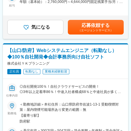
年額（基本給）：2,760,000円～4,644,000円固定残業手当/月：
■お仕事内容
給与
20,000円～33,000円（固定残業時間10時間0分/月）超過した時間
会計事務所や企業のお客様へ、オンラインでサービス紹介や活用
外労働の残業手当は追加支給＜月額＞250,000円～420,000円（12
サポートを行います。
分割）（一律手当を含む）＜昇給有無＞有＜残業手当＞有＜給与
・サービスのご提案
補足＞■昇給：年1回（1月）■年俸制のため賞与無■年収モデル：
応募依頼する
・マーケティング施策の企画
気になる
20代：300万～450万30代：390万～740万40代：450万～900万※
（エージェントサービス）
・オンラインセミナーやイベントの運営 など
前職年収やご経験によって給与の設定を行います。※評価やスキル
最初は先輩の商談に同席して雰囲気をつかむところからスター
によって金額変動あり。賃金はあくまでも目安の金額であり、選
ト！
考を通じて上下する可能性があります。月給(月額)は固定手当を含
慣れてきたら1日2～3件ほどのオンライン商談（1件約1時間）を
めた表記です。
【山口/防府】Webシステムエンジニア（転勤なし）
担当します。
◆100％自社開発◆会計事務所向け自社ソフト
専門的な質問が出ても、チャットですぐ社内サポートに聞けるの
で安心です◎
株式会社ＹＫプランニング
将来的には、導入コンサルや活用サポート、マニュアル・動画作
正社員
転勤なし
業種未経験歓迎
成などにもチャレンジできます！
■未経験でも安心の研修体制
◎自社開発100％！自社クラウドサービスの開発！
・入社～半年：先輩と一緒に商談＆基礎を習得
◎3年以上定着率86％！中途入社者構成68％と中途社員が多く活
・半年～1年：サポート付きで商談に挑戦
仕事内容
躍中です！
・1年後：完全に独り立ち！
◎残業月平均10時間！
＜勤務地詳細＞本社住所：山口県防府市佐波1-13-1 受動喫煙対
未経験入社2年目で月数十件の実績を出す先輩もいます♪
◎未経験チャレンジ可能！
策：屋内喫煙可能場所あり変更の範囲：無
■業務について：
勤務地
■職場の雰囲気
【最寄り駅】
Webシステムエンジニアとして、下記業務をご担当いただきま
会社全体の平均年齢は35歳です。営業メンバーは20～30代前半が
防府駅
す。
中心。
・自社開発のパッケージ、クラウドサービス、スマホアプリ等の
＜予定年収＞300万円～504万円＜賃金形態＞年俸制＜賃金内訳＞