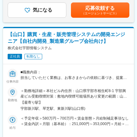
準額（基本給1か月分相当）×4.5ヵ月※上記月額給与は固定部分。
Oracleなどの技術を活かし、会計領域システムの要件定義から実
住宅手当、残業手当は含みません。賃金はあくまでも目安の金額
応募依頼する
装、運用まで幅広く担当。ユーザーとの直接折衝や課題解決を通
気になる
であり、選考を通じて上下する可能性があります。月給(月額)は固
（エージェントサービス）
じて、実務を深く理解しながらシステムの最適化を推進します。
定手当を含めた表記です。
今後のDX推進やS/4HANA対応など最新技術にも積極的に携わ
り、グループ全体の業務効率化に貢献します。
■扱うサービス
【山口】購買・生産・販売管理システムの開発エンジ
財務会計・管理会計システム（ERP）、市販パッケージのカスタ
ニア【自社内開発_製造業グループ会社向け】
マイズ、スクラッチ開発。
■組織構成
株式会社宇部情報システム
リーダー、エンジニアなど複数名体制。将来はリーダーやPMとし
正社員
転勤なし
て組織を牽引できる人材を目指せます。
■業務の魅力
主要顧客と直接やりとりし幅広い業種・業務知識と最新技術を習
■職務内容：
得可能。上流～下流まで経験し、業務ノウハウやプロジェクト管
担当していただく業務は、お客さまからの依頼に基づき、提案／
理力、コミュニケーション力を高められます。
仕事内容
要件定義／設計／開発／テスト／本番移行／保守といった一連の
■教育体制
工程となります。
＜勤務地詳細＞本社ビル内住所：山口県宇部市相生町8-1 宇部興
メンターによるOJT、階層別・専門技術教育、資格取得支援など
当社お客さまとなるUBE株式会社様およびグループ各社様が事業
産ビル受動喫煙対策：敷地内喫煙可能場所あり変更の範囲：山口
充実した育成制度を用意。
継続するために必須となる「基幹システム」と呼ばれる事務系業
勤務地
本社・東京本社・大阪オフィス・福岡オフィス・福岡Lab
■就業環境
【最寄り駅】
務システムの設計／開発／維持保守を行います。
フルフレックス制度やハイブリッドワーク可能、福利厚生・休暇
宇部新川駅、琴芝駅、東新川駅(山口県)
UBE株式会社様では「販売・物流・購買・生産」といった領域に
制度も充実し働きやすい環境です。
おいてERPパッケージ利用や、周辺システムはスクラッチ開発で
＜予定年収＞580万円～700万円＜賃金形態＞月給制補足事項なし
■キャリアパス
の構築および維持管理を担います。
＜賃金内訳＞月額（基本給）：251,000円～353,000円＜月給＞
小規模案件での設計・開発から、将来的には中・大規模案件のPM
パッケージ導入ではカスタマイズやアドオン設計・開発を、スク
給与
251,000円～353,000円＜昇給有無＞有＜残業手当＞有＜給与補足
やリーダー職へステップアップできます。
ラッチ開発では .NET 技術を基本に構築を行います。
＞■賞与：年2回（7、12月）等級別賞与基準額（基本給1か月分相