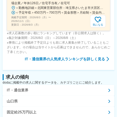
場企業／年休126日／住宅手当有／在宅可
＜勤務地詳細＞北関東営業部住所：埼玉県さいたま市大宮区桜木町1-195-1 大宮ソラミチKOZ 12階受動喫煙対策：屋内全面禁煙変更の範囲：会社の定める事業所（リモートワーク含む）
＜予定年収＞450万円～700万円＜賃金形態＞月給制＜賃金内訳＞月額（基本給）：274,000円～400,000円＜月給＞274,000円～400,000円＜昇給有無＞有＜残業手当＞有＜給与補足＞※経験・スキルを考慮のうえ、当社規定にて決定■昇給：年1回■賞与：年2回（7月・12月）賃金はあくまでも目安の金額であり、選考を通じて上下する可能性があります。月給(月額)は固定手当を含めた表記です。
掲載予定期間：
2026/8/3（月）
〜
2026/11/1（日）
気になる
更新日：
2026/8/3（月）
※求人応募数の多い順にランキングしています（非公開求人は除く）。
※集計対象期間：2026/8/2（日）～2026/8/8（土）
※事情により掲載終了予定日よりも前に求人募集が終了していることもご
ざいます。その場合は当サイトから応募はできませんので、あらかじめご
了承ください。
IT・通信業界
の人気求人ランキングを詳しく見る
求人の傾向
dodaに掲載中の求人に関するデータを、カテゴリごとにご紹介します。
IT・通信業界
山口県
固定給25万円以上