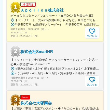
・本ポジションは上流工程比率73.9%の「テクノプロ・デザイン
締切間近
社」での採用です！
Ａｐｏｌｌｏｎ株式会社
・当カンパニーの取引先は全国の大手企業など、製造業を中心に
800社以上ございます。
データ入力スタッフ／フルリモート・在宅OK／賞与最大年3回
・7,000名を超えるエンジニアが活躍する売上高・顧客数最大級の
【フルリモート・完全在宅勤務OK】自宅など、全国どこでもあなたが働きやすい場所で働けます★転居を伴う転勤なし★全国47都道府県どこからでも応募OK【本社】東京都新宿区山吹町130番地の15 茜ビル2-A＜アクセス＞有楽町線「江戸川橋駅」、東西線「東西線」より徒歩10分※受動喫煙対策：あり
エンジニアリングソリューションを展開する企業となります。
年収480万円（経験5年／リーダー） 年収400万円（経験3年／メンバー）
掲載予定期間：
2026/6/18（木）
〜
2026/8/19（水）
気になる
更新日：
2026/6/18（木）
株式会社SmartHR
【フルリモート／土日祝休】カスタマーサポート※チャット対応中
心◆人事労務SaaS”SmartHR"
＜勤務地詳細＞本社住所：東京都港区六本木3-2-1 住友不動産六本木グランドタワー勤務地最寄駅：東京メトロ南北線／六本木一丁目駅受動喫煙対策：屋内全面禁煙変更の範囲：会社の定める事業所（リモートワーク含む）
＜予定年収＞406万円～602万円＜賃金形態＞月給制＜賃金内訳＞月額（基本給）：212,480円～315,200円その他固定手当/月：5,000円固定残業手当/月：77,520円～114,800円（固定残業時間45時間0分/月）超過した時間外労働の残業手当は追加支給＜月給＞295,000円～435,000円（一律手当を含む）＜昇給有無＞有＜残業手当＞有賃金はあくまでも目安の金額であり、選考を通じて上下する可能性があります。月給(月額)は固定手当を含めた表記です。
掲載予定期間：
2026/6/29（月）
〜
2026/9/27（日）
気になる
更新日：
2026/6/29（月）
New
株式会社大塚商会
【大宮駅／事務】営業アシスタント◆「たのめーる」でお馴染み上