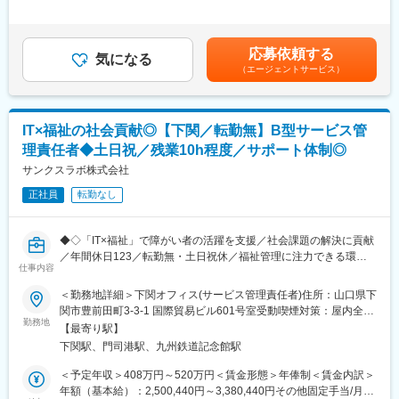
対してNW・サーバー等、インフラ要件定義・設計・構築業務を担
・道路情報交換システム
1回（4月） ■賞与：年2回（7月・12月）賃金はあくまでも目安の
当いただきます。
◇業務系システム開発
金額であり、選考を通じて上下する可能性があります。月給(月額)
・工場見学受付Webシステム
は固定手当を含めた表記です。
■プロジェクト例：
応募依頼する
・会員管理Webシステム
気になる
地方自治体（県庁・市役所・区役所など）の基幹ネットワーク、
（エージェントサービス）
・生産・工程管理、倉庫・在庫管理システム
また
◇実証実験事業(ひろしまサンドボックス)
は住民サービスを支える庁内ネットワークの設計・構築から運用
・桟橋管理Webシステム
設計までを一気通貫でお任せします。
・タクシー配車アプリ
IT×福祉の社会貢献◎【下関／転勤無】B型サービス管
住民の個人情報や重要データを扱うため、非常に高いセキュリテ
・安全航行支援システム など
ィと安定性が求められる、やりがいの大きなプロジェクトです
理責任者◆土日祝／残業10h程度／サポート体制◎
サンクスラボ株式会社
変更の範囲：会社の定める業務
■入社後の流れ：
（1）入社後1～3日間：導入研修
正社員
転勤なし
全社員共通の研修です。会社が目指している方向性はもちろん、
ビジネスマナーや情報セキュリティ研修も行いますので、就業後
◆◇「IT×福祉」で障がい者の活躍を支援／社会課題の解決に貢献
の想像をしていただくことができます。
／年間休日123／転勤無・土日祝休／福祉管理に注力できる環境
仕事内容
◇◆
（2）配属が決まり次第、現場での業務にあたっていただきます。
また、エンジニア業務に必要な知識やスキルをご自身のペースや
＜勤務地詳細＞下関オフィス(サービス管理責任者)住所：山口県下
同社は「IT×福祉」で障がい者の活躍を支援し、雇用創出や企業の
タイミングに合わせて習得することができます。
関市豊前田町3-3-1 国際貿易ビル601号室受動喫煙対策：屋内全面
雇用促進に貢献する事業を行っています。
◇アカデミー支援制度
勤務地
禁煙変更の範囲：会社の定める事業所
【最寄り駅】
◇リスキリング研修
下関駅、門司港駅、九州鉄道記念館駅
■具体的な仕事内容：
◇Be-Pro研修
・個別支援計画作成及び推進
◇e-ラーニング
＜予定年収＞408万円～520万円＜賃金形態＞年俸制＜賃金内訳＞
・利用者に対するサービス提供に関する管理業務全般
年額（基本給）：2,500,440円～3,380,440円その他固定手当/月：