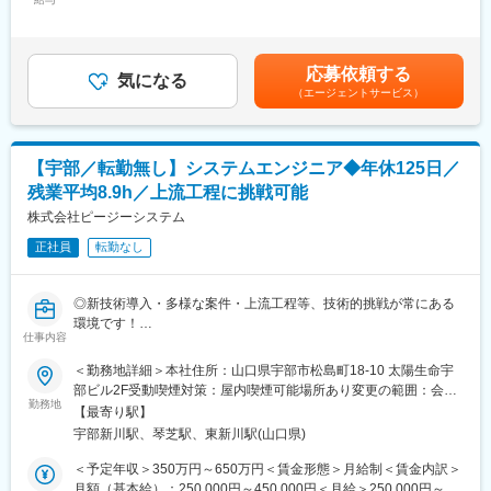
500,000円＜昇給有無＞有＜残業手当＞有＜給与補足＞■昇給：あ
ャリアに応じて、面接時に詳細をすり合わさせて頂ければと考え
り（4月）※自己評価を基に個人面接を実施し、決定します。■賞
ております。
与：あり（年2回）※業績による賃金はあくまでも目安の金額であ
オペレーションではなく顧客を向きながら仕事が出来る環境にな
り、選考を通じて上下する可能性があります。月給(月額)は固定手
応募依頼する
ることを重要視しております。
気になる
当を含めた表記です。
（エージェントサービス）
■業務内容：
・要件定義、設計、開発
・マネジメント業務(または補佐)
【宇部／転勤無し】システムエンジニア◆年休125日／
（顧客対応：要件定義・提案・見積・スケジュール調整など、プ
残業平均8.9h／上流工程に挑戦可能
ロジェクト内管理：(工程・進捗・要員調整など））
・ベンダーとメーカーの打ち合わせ、交渉等の同席など
株式会社ピージーシステム
正社員
転勤なし
■職務の特徴：
プロジェクトは基本4～5名程度のチーム制で、3ヶ月～1年程度の
案件が多いです。提案や交渉、チーム内の取り纏めなど、マネジ
◎新技術導入・多様な案件・上流工程等、技術的挑戦が常にある
メントできる人材を求めています。管理業務未経験の方でも、今
環境です！
後将来に向けて成長したい若手の方、挑戦することに意欲的な方
仕事内容
◎平均残業時間 8.9h、年間休日125日など、WLB充実！
をぜひお待ちしております。
＜勤務地詳細＞本社住所：山口県宇部市松島町18-10 太陽生命宇
■職務内容：
部ビル2F受動喫煙対策：屋内喫煙可能場所あり変更の範囲：会社
■開発実績例
民間企業向けのソフトウェア開発プロジェクトにて、要件定義～
勤務地
の定める事業所
◇AI/IoT開発
【最寄り駅】
開発、テスト工程の中で上流を中心にしたシステム開発をお任せ
・動的リアルタイムレコメンド（デジタルアニーラ）
宇部新川駅、琴芝駅、東新川駅(山口県)
します。
・動画像によるリアルタイム船舶認識（TensorFlow）
内容はオープン系、Web系システムであり基幹システムの開発か
＜予定年収＞350万円～650万円＜賃金形態＞月給制＜賃金内訳＞
◇・モビリティ・次世代コックピットシステム開発
らクラウド型営業支援パッケージまで幅広く携わる可能性があり
月額（基本給）：250,000円～450,000円＜月給＞250,000円～