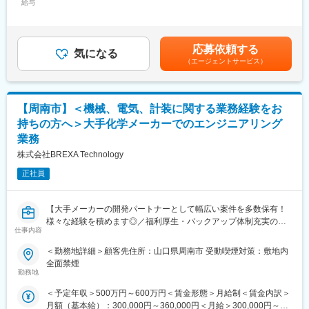
・アセスメントや面接面談、個別支援計画の説明や交付など
■当社の特徴：
給与
80,000円固定残業手当/月：71,630円（固定残業時間30時間0分/
・関連機関との連絡調整
◇腰を据えて安心して働ける環境
月）超過した時間外労働の残業手当は追加支給＜月額＞360,000
※1日の利用者は40名程度です。
安定した経営基盤をもとに、各種手当や福利厚生、働きやすい環
円～433,333円（12分割）（一律手当を含む）＜昇給有無＞有＜
※法令遵守を徹底した運営体制があり、行政対応は本部もサポート
境づくりなどに積極的に取り組んでいます。残業も月平均10時間
残業手当＞有＜給与補足＞■昇給：年1回※人事考査有■その他固定
応募依頼する
しています◎
40分とオンオフのメリハリを持って活躍することが可能です。
気になる
手当：ベースアップ手当／サビ管配置手当※経験により考慮しま
（エージェントサービス）
す。賃金はあくまでも目安の金額であり、選考を通じて上下する
■組織構成：
◇「より稼げるエンジニア」へ最短距離で目指せる教育制度
可能性があります。月給(月額)は固定手当を含めた表記です。
1拠点につき支援員9名、サービス管理者2名体制で運営していま
グループに在籍するエンジニア数は2万名を突破。日本国内におけ
す。
るエンジニア在籍数においてトップクラスの実績を誇るからこ
【周南市】＜機械、電気、計装に関する業務経験をお
また拠点マネージャーも在籍しておりますので、役割分担ができ
そ、その教育体制に手を抜くことは一切していません。グループ
持ちの方へ＞大手化学メーカーでのエンジニアリング
ており残業も少ないです。
会社に技術者育成に特化した教育会社も抱えており、グループ一
業務
丸でエンジニア教育に取り組んでおります。
＼同ポジションの魅力／
直近では、ハイエンドなエンジニアを輩出するための教育制度に
株式会社BREXA Technology
【サポート業務に集中できる】
取り組んでおり、「より市場価値の高いエンジニア」へのキャリ
正社員
・各拠点に「拠点長」がいるため、営業活動や売上管理などは必
アアップを支援しております。
要ありません。
また支援員等のメンバー育成など、「支援の質を高めること」に
変更の範囲：会社の定める業務
【大手メーカーの開発パートナーとして幅広い案件を多数保有！
集中できます。
様々な経験を積めます◎／福利厚生・バックアップ体制充実の中
【長期的にキャリアを積める】
仕事内容
でキャリアアップが可能／アウトソーシンググループで安定性抜
60歳以上でも昇給＆キャリアアップが可能なので、長期的にキャ
群】
リアを積んでいけます！
＜勤務地詳細＞顧客先住所：山口県周南市 受動喫煙対策：敷地内
また、外部専門家や有資格者による研修など、学ぶ機会も多く用
全面禁煙
■業務内容：
勤務地
意されているためご自身の専門性を向上させることができます。
電解槽のエンジニアリング業務をご担当いただきます。
【ライフもワークも充実】
＜予定年収＞500万円～600万円＜賃金形態＞月給制＜賃金内訳＞
例）電解槽の設計（機械、電気、計装）、仕様検討やドキュメン
サビ管2名体制ですので、お休みがとりにくい…なんて事もありま
月額（基本給）：300,000円～360,000円＜月給＞300,000円～
ト作成など