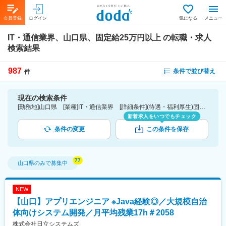
会員登録
ログイン
気になる
メニュー
IT・通信業界、山口県、固定給25万円以上
の転職・求人
検索結果
987
条件で並び替え
件
現在の検索条件
[勤務地]山口県 [業種]IT・通信業界 [詳細条件](待遇・福利厚生)固定給25万円以上
新着求人をいつでもチェック
条件の変更
この条件を保存
山口県
のみで募集中
NEW
【山口】アプリエンジニア ※Java経験◎／大規模自治
体向けシステム開発／月平均残業17h＃2058
株式会社日立システムズ