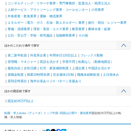
コンサルティング・リサーチ業界・専門事務所・監査法人・税理士法人
人材サービス・アウトソーシング業界・コールセンター
小売業界
外食産業・飲食業界
運輸・物流業界
エネルギー（電力・ガス・石油・新エネルギー）業界
旅行・宿泊・レジャー業界
警備・清掃業界
理容・美容・エステ業界
教育業界
農林水産・鉱業
公社・官公庁・学校・研究施設
冠婚葬祭業界
その他
ほかのこだわり条件で探す
第二新卒歓迎
外資系企業
年間休日120日以上
フレックス勤務
管理職・マネジャー
英語を活かす
学歴不問
転勤なし（勤務地限定）
服装自由
女性活躍
社宅・家賃補助制度
上場企業
中国語を活かす
退職金制度
残業20時間未満
完全週休2日制
職種未経験歓迎
土日祝休み
原則定時退社
海外出張あり
U・Iターン支援あり
ほかの固定給で探す
固定給35万円以上
転職・求人doda（デューダ）トップ
中国･四国
山口県
IT・通信業界
固定給25万円以上の転
職・求人情報