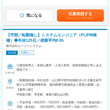
また、福利厚生の拡充、人事考課制度の改定整備などにより、定
キルを考慮して決定します。■昇給：あり（4月）※自己評価を基
■過去事例：
着率の向上に努めております。
に個人面接を実施し、決定します■賞与：あり（年2回）※業績に
・製造業向け基幹システム、品質管理システム
・定年：65歳。その後も契約社員としてご活躍いただいているの
よる（昨年実績は年間2～4ヶ月分）賃金はあくまでも目安の金額
・小売業向け販売支援システム／チーム規模2～5名
事例が多数ございます。
応募依頼する
気になる
であり、選考を通じて上下する可能性があります。月給(月額)は固
・（進行中および拡大業務）クラウド型営業支援パッケージ開発
・充実の福利厚生： 社会保険完備（雇用・健康・労災・厚生年
（エージェントサービス）
定手当を含めた表記です。
支援、導入支援／チーム規模2～5名
金）、配属先が遠方になった場合の引越費用も全額支給いたしま
※成果に応じた報酬制度あり、実力に応じて役職をお任せします。
す。
（リーダ・マネージャー就任実績あり）
【宇部／転勤無し】システムエンジニア（PL/PM候
◆全社員が将来に不安なく働ける会社を目指す：
■配属部署：
・将来の給与の見える化と、そのイメージ
補）◆年休125日／残業平均8.9h
44名（20代／17名、30代／12名、40代以上／15名）
・キャリアUPの為の勉強支援と給与の紐づき
株式会社ピージーシステム
※社員の4割以上は中途入社
・定量評価の構築
正社員
転勤なし
を整備し、一人一人がより良いライフサイクルを築けるような仕
変更の範囲：会社の定める業務
組みづくりを実施しています。
◎新技術導入・多様な案件・上流工程等、技術的挑戦が常にある
変更の範囲：会社の定める業務
環境です！
仕事内容
◎平均残業時間 8.9h、年間休日125日など、WLB充実！
◎上流から大規模DX案件をリードでき、裁量の大きい上流工
＜勤務地詳細＞本社住所：山口県宇部市松島町18-10 太陽生命宇
程”を担える環境です！
部ビル2F受動喫煙対策：屋内喫煙可能場所あり変更の範囲：会社
勤務地
の定める事業所（リモートワーク含む）
【最寄り駅】
■案件内容：
宇部新川駅、琴芝駅、東新川駅(山口県)
上流からの案件も多いので、顧客のニーズを深く理解し最適なア
ーキテクチャの設計から堅牢でスケーラブルなシステムを構築し
＜予定年収＞500万円～700万円＜賃金形態＞月給制＜賃金内訳＞
て頂く予定です。
月額（基本給）：350,000円～500,000円＜月給＞350,000円～
具体的な案件については、候補者様が得意とする領域や今後のキ
給与