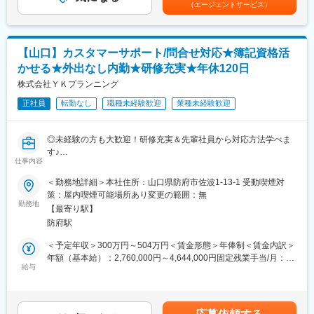
ムリーダーやマネージャーとの1on1ミーティングも実施し、上司
（エージェントサービス）
＜ITS役務＞
とも直接コミュニケーションできます。
標準手順書に沿ったビジネスPC及び周辺機器の設置作業の実施と
IT保守契約ユーザの障害対応を実施
変更の範囲：会社の定める業務
【山口】カスタマーサポート/問合せ対応★簿記資格活
■休日出勤、夜間勤務について：
かせる★外出なし内勤★研修充実★年休120日
・所属する組織によっては、休日出勤（出社）の可能性がありま
す（その分は平日に振替休日を取得する）。※自宅待機の地域もあ
株式会社ＹＫプランニング
り（待機手当有）
正社員
転勤なし
職種未経験歓迎
業種未経験歓迎
・休日に大規模な設置作業がある等、特別な状況が発生した場合
は、休日出勤の可能性があります（その分は代休取得、若しくは
時間外勤務を適用）。
◎未経験の方も大歓迎！研修充実＆先輩社員から対応方法学べま
・休日出勤、夜間勤務は基本的にありません。※ただし、修理対応
す♪
で帰社が遅くなる場合が想定されるが、その場合は時間外勤務を
仕事内容
◎簿記資格お持ちの方、知識を活かせます♪お客様対応経験は不問
適用する。
です
＜勤務地詳細＞本社住所：山口県防府市佐波1-13-1 受動喫煙対
◎内勤でのお仕事！そのため出張や転勤はありません♪
策：屋内喫煙可能場所あり変更の範囲：無
■当社の特徴：
勤務地
・キヤノン製品だけでなく、他社の製品を幅広く取扱うマルチベ
【最寄り駅】
■業務概要：
ンダーです。そのため、顧客の要望に確実に応えられる、最適な
防府駅
当社が手掛けるITクラウドツールbixid、財務維新を導入頂いたお
提案ができます。
客様からの問合せに対応頂きます。ユーザー様のご不明点を解消
＜予定年収＞300万円～504万円＜賃金形態＞年俸制＜賃金内訳＞
・ITは企業経営の根幹を支える重要な存在です。そのため、企業
していくお仕事です。
年額（基本給）：2,760,000円～4,644,000円固定残業手当/月：
や店舗の決裁者との商談も多く、会話を通しても豊富な知識を得
〇お仕事の流れ〇
給与
20,000円～33,000円（固定残業時間10時間0分/月）超過した時間
ることが可能です。
お客様からお電話、メール、チャットで問合せ
外労働の残業手当は追加支給＜月額＞250,000円～420,000円（12
↓
分割）（一律手当を含む）＜昇給有無＞有＜残業手当＞有＜給与
使い方や設定方法の問合せの場合、こちらの部署につながれます
補足＞■昇給：年1回（1月）■年俸制のため賞与無■年収モデル：