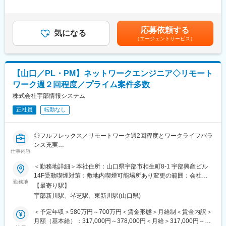
〇アカウントマネージャーとして提案・受注・契約・アフター等
力・資格等を考慮の上、決定いたします※上記に加え、時間外手
■当社について
営業プロセスをリードしていきます。
当・賞与（年2回）有賃金はあくまでも目安の金額であり、選考を
NTTドコモビジネスグループの革新的な技術や、モバイル、クラ
通じて上下する可能性があります。月給(月額)は固定手当を含めた
ウド、セキュリティ、IoT、AIなど先進ソリューションを組み合わ
応募依頼する
■特徴・魅力：
気になる
表記です。
せて、お客さまや地域社会のDXを支援し、課題解決を実現してい
（エージェントサービス）
日本のネットワーク網を支えているNTTグループは、世の中にな
きます。お客さまに寄り添うDX支援をコンサルティングから導入
くてはならないインフラを扱う重要な仕事です。
後のサポートまで一貫して担っており、ワンストップで顧客への
常に最新の技術情報が豊富な環境で、サーバ、セキュリティ等の
価値提供が可能です。
技術のプロとして成長することが出来ます。
【山口／PL・PM】ネットワークエンジニア◇リモート
在宅でのリモートワークで対応可能な業務も多く、月の残業平均
変更の範囲：会社の定める職務内容
ワーク週２回程度／プライム案件多数
15時間程度、土日祝日休みの環境なので、ワークライフバランス
を意識したメリハリをつけた働き方が可能です。
株式会社宇部情報システム
正社員
転勤なし
■充実の研修制度：
技術スキルを向上させるためのIT系資格の取得サポート制度や多
数の研修メニューにも力を入れております。
◎フルフレックス／リモートワーク週2回程度とワークライフバラ
教材費、社外講義(講習)費用、受験料、登録料、更新料に至るまで
ンス充実
全て会社負担で資格取得をすることができます。
仕事内容
◎今後の環境の在り方など、お客様と直接お話をしながら計画を
策定して実行することができます。プロジェクトマネジメント業
＜勤務地詳細＞本社住所：山口県宇部市相生町8-1 宇部興産ビル
■仕事環境
務から、後輩への指導・業務改善提案等、チーム力の底上げへの
14F受動喫煙対策：敷地内喫煙可能場所あり変更の範囲：会社の
月曜、水曜、金曜のノー残業デーが徹底されています。プライベ
貢献を期待いたします。
勤務地
定める事業所
ートの時間も充実させることができ、子育てをしながら働く社員
【最寄り駅】
PL/PM業務やお客さまとの折衝業務等でご活躍されたのちに、志
も多数活躍しており、転職をしたことで家族と過ごす時間を増や
宇部新川駅、琴芝駅、東新川駅(山口県)
向や組織体制に応じて、専門技術力に特化したスペシャリスト
したり、趣味に時間を使う等、メリハリをつけて働ける環境で
か、マネジャーとして組織運営をするキャリアが選択できます。
＜予定年収＞580万円～700万円＜賃金形態＞月給制＜賃金内訳＞
す。
■募集背景：
月額（基本給）：317,000円～378,000円＜月給＞317,000円～