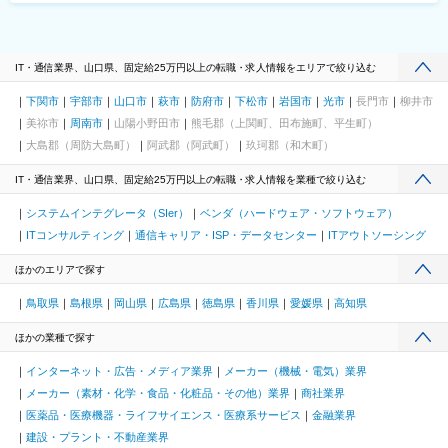
IT・通信業界、山口県、固定給25万円以上の転職・求人情報をエリアで絞り込む
下関市
宇部市
山口市
萩市
防府市
下松市
岩国市
光市
長門市
柳井市
美祢市
周南市
山陽小野田市
熊毛郡（上関町、田布施町、平生町）
大島郡（周防大島町）
阿武郡（阿武町）
玖珂郡（和木町）
IT・通信業界、山口県、固定給25万円以上の転職・求人情報を業種で絞り込む
システムインテグレータ（SIer）
ベンダ（ハードウェア・ソフトウェア）
ITコンサルティング
通信キャリア・ISP・データセンター
ITアウトソーシング
ほかのエリアで探す
鳥取県
島根県
岡山県
広島県
徳島県
香川県
愛媛県
高知県
ほかの業種で探す
インターネット・広告・メディア業界
メーカー（機械・電気）業界
メーカー（素材・化学・食品・化粧品・その他）業界
商社業界
医薬品・医療機器・ライフサイエンス・医療系サービス
金融業界
建設・プラント・不動産業界