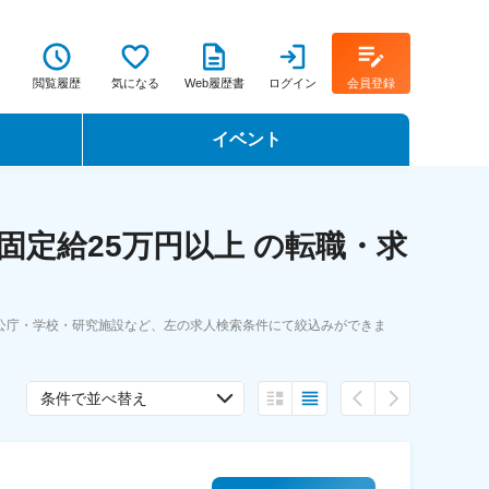
閲覧履歴
気になる
Web履歴書
ログイン
会員登録
イベント
転職イベント・転職セミナー
定給25万円以上 の転職・求
転職フェア
転職セミナー動画
公庁・学校・研究施設など、左の求人検索条件にて絞込みができま
条件で並べ替え