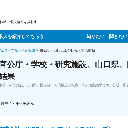
転職・求人情報を掲載中
求人を紹介してもらう
知りたい・聞きたい
ントサービス
転職ノウハウ
官公庁・学校・研究施設
固定給25万円以上の転職・求人情報
官公庁・学校・研究施設、山口県、固
サービス
データで見る転職
結果
ーエージェントサービス
コラム・インタビュー
学校・研究施設、山口県、固定給25万円以上の転職・求人検索結果です。公社・官
転職Q&A
件中
1～4
件
を表示