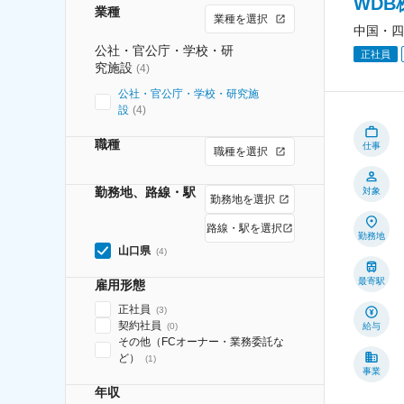
WD
業種
業種を選択
中国・四
公社・官公庁・学校・研
正社員
究施設
(
4
)
公社・官公庁・学校・研究施
設
(
4
)
職種
仕事
職種を選択
勤務地、路線・駅
対象
勤務地を選択
路線・駅を選択
勤務地
山口県
(
4
)
最寄駅
雇用形態
正社員
(
3
)
契約社員
(
0
)
給与
その他（FCオーナー・業務委託な
ど）
(
1
)
事業
年収