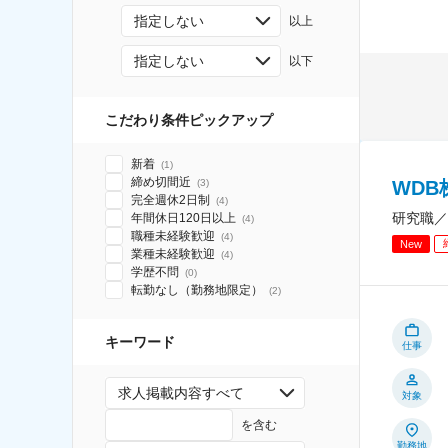
指定しない
以上
指定しない
以下
こだわり条件ピックアップ
新着
(
1
)
締め切間近
WD
(
3
)
完全週休2日制
(
4
)
研究職／
年間休日120日以上
(
4
)
職種未経験歓迎
(
4
)
New
業種未経験歓迎
(
4
)
学歴不問
(
0
)
転勤なし（勤務地限定）
(
2
)
キーワード
仕事
求人掲載内容すべて
対象
を含む
勤務地