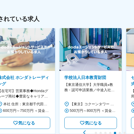
されている求人
株式会社 ホンダトレーディ
学校法人日本教育財団
ング
【東京通信大学】大学職員※教
務・認可申請業務／中途入社
【在宅可】営業事務◆Hondaグ
100％で馴染みやすい／無借金
ループ商社◆豊富なキャリアパ
経営×社会貢献高
ス◆残業20H程/年休121日/転勤
本社 住所：東京都千代田区外神田4-14-1 秋葉原UDX南ウイング18F 勤務地最寄駅：JR山手線・総武線／秋葉原駅 受動喫煙対策：屋内全面禁煙 変更の範囲：会社の定める事業所（リモートワーク含む）
【東京】コクーンタワー 住所：東京都新宿区西新宿1-7-3 コクーンタワー 勤務地最寄駅：JR中央線／新宿駅 受動喫煙対策：屋内全面禁煙 変更の範囲：会社の定める事業所
なし
600万円～750万円 ＜賃金形態＞ 月給制 月給制。賞与昨年支給実績6.7ヶ月分。 ＜賃金内訳＞ 月額（基本給）：300,000円～410,000円 ＜月給＞ 300,000円～410,000円 ＜昇給有無＞ 有 ＜残業手当＞ 有 ＜給与補足＞ 賞与は直近3年間の平均で6.5か月分支給として計算。全社平均である20時間分の時間外手当含む。時間外手当は1分単位で支給。 賃金はあくまでも目安の金額であり、選考を通じて上下する可能性があります。 月給(月額)は固定手当を含めた表記です。
500万円～800万円 ＜賃金形態＞ 年俸制 分割回数14回 ＜賃金内訳＞ 年額（基本給）：4,090,000円～6,550,000円 固定残業手当/月：64,286円～102,858円（固定残業時間26時間40分/月） 超過した時間外労働の残業手当は追加支給 ＜月額＞ 356,428円～570,715円（14分割）（一律手当を含む） ＜昇給有無＞ 有 ＜残業手当＞ 有 ＜給与補足＞ ■前職の給与・業務内容などを参考のうえ決定。 賃金はあくまでも目安の金額であり、選考を通じて上下する可能性があります。 月給(月額)は固定手当を含めた表記です。
気になる
気になる