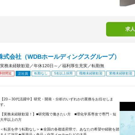
求人
B株式会社（WDBホールディングスグループ）
実務未経験歓迎／年休120日～／福利厚生充実／転勤無
締切間近
転勤なし
5名以上採用
職種未経験歓迎
業種未経験歓迎
正社員
【20～30代活躍中】研究・開発・分析のいずれかの業務をお任せしま
す。
【実務未経験歓迎！】■研究職で働きたい方 ■理化学系専攻で専門・短
大卒以上の方
＜転居を伴う転勤なし＞★全国の各都道府県で、あなたの希望や経験を踏
まえて決定★医薬品・食品・化学メーカーなどの大手...