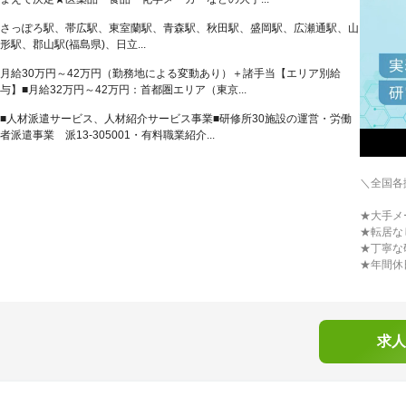
さっぽろ駅、帯広駅、東室蘭駅、青森駅、秋田駅、盛岡駅、広瀬通駅、山
形駅、郡山駅(福島県)、日立...
月給30万円～42万円（勤務地による変動あり）＋諸手当【エリア別給
与】■月給32万円～42万円：首都圏エリア（東京...
■人材派遣サービス、人材紹介サービス事業■研修所30施設の運営・労働
者派遣事業 派13-305001・有料職業紹介...
＼全国各
★大手メ
★転居な
★丁寧な
★年間休
求人