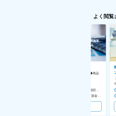
よく閲覧
ソニー株式会社
ＢＲＵＮＯ株式会社
事業企画管理（SONYのイメー
【週2在宅】30代活躍中◆商品
ジング領域）◆英語力を活か
企画※キッチン家電
す/CFO管轄＃SECCFO0027
◆「BRUNO」新商品の企画／企
画～調達／働き方◎
＜勤務地詳細1＞ ソニー株式会社 住所：神奈川県横浜市西区みなとみらい5-1-1 受動喫煙対策：屋内全面禁煙 ＜勤務地詳細2＞ ソニーシティ大崎 住所：東京都品川区大崎2-10-1 勤務地最寄駅：JR線／大崎駅 受動喫煙対策：屋内全面禁煙 変更の範囲：会社の定める事業所（リモートワーク含む）
本社 住所：東京都新宿区西新宿6丁目22-1 新宿スクエアタワー B1階 勤務地最寄駅：東京メトロ丸ノ内線／西新宿駅 受動喫煙対策：屋内全面禁煙 変更の範囲：会社の定める事業所（リモートワーク含む）
600万円～1,200万円 ＜賃金形態＞ 月給制 ＜賃金内訳＞ 月額（基本給）：350,000円～500,000円 ＜月給＞ 350,000円～500,000円 ＜昇給有無＞ 有 ＜残業手当＞ 有 ＜給与補足＞ ※年収は経験や能力を考慮の上、当社規定により決定します。 賃金はあくまでも目安の金額であり、選考を通じて上下する可能性があります。 月給(月額)は固定手当を含めた表記です。
400万円～600万円 ＜賃金形態＞ 月給制 経験・能力を考慮の上、優遇いたします。 ＜賃金内訳＞ 月額（基本給）：300,000円～450,000円 ＜月給＞ 300,000円～450,000円 ＜昇給有無＞ 有 ＜残業手当＞ 有 ＜給与補足＞ ・賞与実績：年2回 ・昇給：年1回 ※半年毎に評価を行い、評価が高ければ年齢に関係なく昇給・昇格していきます。創造性の高い人・新しいことにチャレンジした人が高い評価を得られます。 賃金はあくまでも目安の金額であり、選考を通じて上下する可能性があります。 月給(月額)は固定手当を含めた表記です。
気になる
気になる