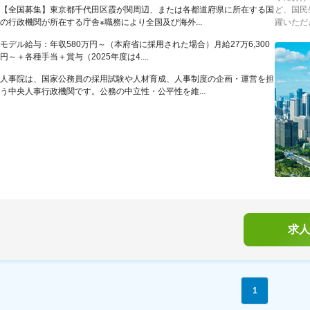
【全国募集】東京都千代田区霞が関周辺、または各都道府県に所在する国
ど、国民
の行政機関が所在する庁舎※職務により全国及び海外...
躍いただき
モデル給与：年収580万円～（本府省に採用された場合）月給27万6,300
円～＋各種手当＋賞与（2025年度は4....
人事院は、国家公務員の採用試験や人材育成、人事制度の企画・運営を担
う中央人事行政機関です。公務の中立性・公平性を維...
求人
1