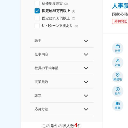
研修制度充実
(
2
)
人事
固定給25万円以上
(
4
)
国家公務
固定給35万円以上
(
0
)
締切間近
U・Iターン支援あり
(
0
)
語学
仕事
仕事内容
対象
社員の平均年齢
勤務地
従業員数
給与
設立
事業
応募方法
4
この条件の求人数
件