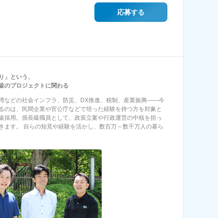
応募する
り」という、
級のプロジェクトに関わる
湾などの社会インフラ、防災、DX推進、税制、産業振興――今
るのは、民間企業や官公庁などで培った経験を持つ方を対象と
級採用。係長級職員として、政策立案や行政運営の中核を担っ
きます。 自らの知見や経験を活かし、数百万～数千万人の暮ら