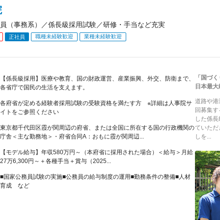
院
員（事務系）／係長級採用試験／研修・手当など充実
職種未経験歓迎
業種未経験歓迎
正社員
「国づく
【係長級採用】医療や教育、国の財政運営、産業振興、外交、防衛まで、
日本最大
各省庁で国民の生活を支えます。
道路や港
各府省が定める経験者採用試験の受験資格を満たす方 ※詳細は人事院サ
回募集す
イトをご参照ください
した係長
東京都千代田区霞が関周辺の府省、または全国に所在する国の行政機関の
ていただ
庁舎＜主な勤務地＞・府省合同A：おもに霞が関周辺...
しを...
【モデル給与】年収580万円～（本府省に採用された場合）＜給与＞月給
27万6,300円～＋各種手当＋賞与（2025...
■国家公務員試験の実施■公務員の給与制度の運用■勤務条件の整備■人材
育成 など