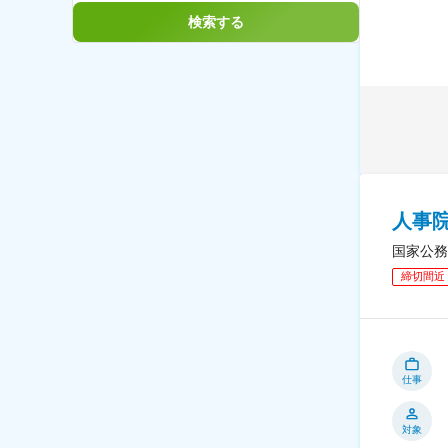
検索する
人事
国家公務
締切間近
仕事
対象