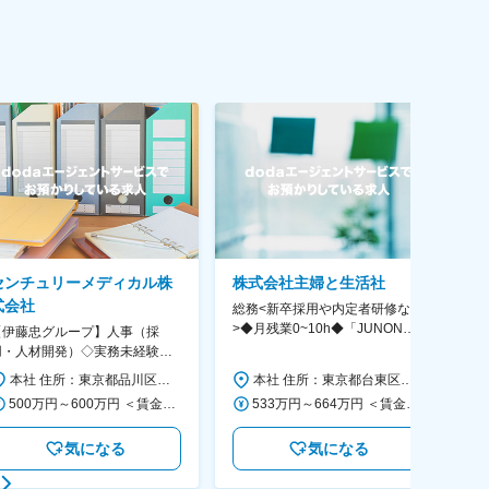
センチュリーメディカル株
株式会社主婦と生活社
式会社
総務<新卒採用や内定者研修など
【
>◆月残業0~10h◆「JUNON」
◆
【伊藤忠グループ】人事（採
「ar」など有名雑誌多数
な
用・人材開発）◇実務未経験歓
◆
迎！／リモート有／年休124日
本社 住所：東京都品川区大崎1-11-2 ゲートシティ大崎イーストタワー22Ｆ 勤務地最寄駅：JR山手線／大崎駅 受動喫煙対策：屋内全面禁煙 変更の範囲：会社の定める事業所（リモートワーク含む）
本社 住所：東京都台東区柳橋１丁目２３－６ 浅草橋共同ビル 勤務地最寄駅：都営浅草線／浅草橋駅 受動喫煙対策：屋内喫煙可能場所あり 変更の範囲：会社の定める事業所
／福利厚生充実◇
500万円～600万円 ＜賃金形態＞ 月給制 ＜賃金内訳＞ 月額（基本給）：300,000円～350,000円 ＜月給＞ 300,000円～350,000円 ＜昇給有無＞ 有 ＜残業手当＞ 有 ＜給与補足＞ 上記年収は、あくまで目安であり、前職・経験を考慮し検討させて頂きます。 ■昇給：あり ■賞与：あり ※会社業績と個人業績に応じて算定されます。 賃金はあくまでも目安の金額であり、選考を通じて上下する可能性があります。 月給(月額)は固定手当を含めた表記です。
533万円～664万円 ＜賃金形態＞ 月給制 ＜賃金内訳＞ 月額（基本給）：338,580円～433,690円 その他固定手当/月：20,000円 ＜月給＞ 358,580円～453,690円 ＜昇給有無＞ 有 ＜残業手当＞ 有 ＜給与補足＞ 基本給：年齢別一律基準 その他固定手当：入社時一律の業務手当(評価給) 備考：残業代10時間分/月および賞与年2回込み 年収モデル：36歳→567万、41歳→614万 賃金はあくまでも目安の金額であり、選考を通じて上下する可能性があります。 月給(月額)は固定手当を含めた表記です。
気になる
気になる