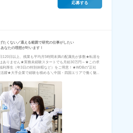
応募する
げたくない／通える範囲で研究の仕事がしたい
らあなたの理想が叶います！
日120日以上、残業も平均月5時間未満の配属先が多数★転居を
はありません★実務未経験スタートでも月給30万円～★この求
福利厚生（年3日の特別休暇など）をご用意！★WDBの"正社
て活躍★大手企業で経験を積める＼中国・四国エリアで働く魅...