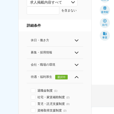
求人掲載内容すべて
を含まない
最寄駅
詳細条件
給与
事業
休日・働き方
募集・採用情報
会社・職場の環境
待遇・福利厚生
選択中
退職金制度
(
1
)
社宅・家賃補助制度
(
2
)
育児・託児支援制度
(
0
)
資格取得支援制度
(
2
)