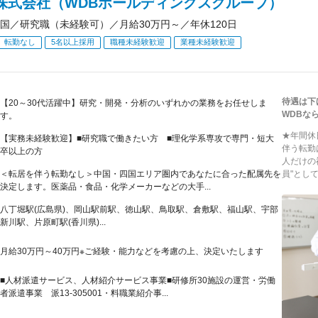
B株式会社（WDBホールディングスグループ）
国／研究職（未経験可）／月給30万円～／年休120日
転勤なし
5名以上採用
職種未経験歓迎
業種未経験歓迎
待遇は下
【20～30代活躍中】研究・開発・分析のいずれかの業務をお任せしま
WDBな
す。
★年間休
【実務未経験歓迎】■研究職で働きたい方 ■理化学系専攻で専門・短大
伴う転勤
卒以上の方
人だけの
＜転居を伴う転勤なし＞中国・四国エリア圏内であなたに合った配属先を
員"とし
決定します。医薬品・食品・化学メーカーなどの大手...
八丁堀駅(広島県)、岡山駅前駅、徳山駅、鳥取駅、倉敷駅、福山駅、宇部
新川駅、片原町駅(香川県)...
月給30万円～40万円※ご経験・能力などを考慮の上、決定いたします
■人材派遣サービス、人材紹介サービス事業■研修所30施設の運営・労働
者派遣事業 派13-305001・料職業紹介事...