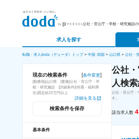
公社・官公庁・学校・研究施設の
求人を探す
詳細条件から探す
エージェ
転職・求人doda（デューダ）トップ
中国･四国
山口県
公社・
公社・
新着求人から探す
スカウト
[
]
現在の検索条件
条件変更
人検索
[勤務地]山口県 [業種]公社・官公庁・学
求人特集から探す
パートナ
校・研究施設 [詳細条件](待遇・福利厚
公社・官公庁・
生)固定給25万円以上
詳細を見る
す。
検索条件を保存
4
該当求人数
基本条件