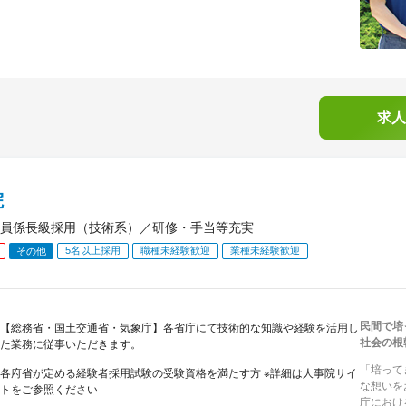
求人
院
員係長級採用（技術系）／研修・手当等充実
5名以上採用
職種未経験歓迎
業種未経験歓迎
その他
民間で培
【総務省・国土交通省・気象庁】各省庁にて技術的な知識や経験を活用し
社会の根
た業務に従事いただきます。
「培って
各府省が定める経験者採用試験の受験資格を満たす方 ※詳細は人事院サイ
な想いを
トをご参照ください
庁におけ