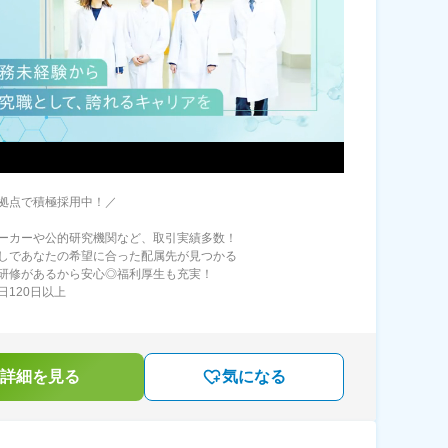
拠点で積極採用中！／
ーカーや公的研究機関など、取引実績多数！
しであなたの希望に合った配属先が見つかる
研修があるから安心◎福利厚生も充実！
日120日以上
詳細を見る
気になる