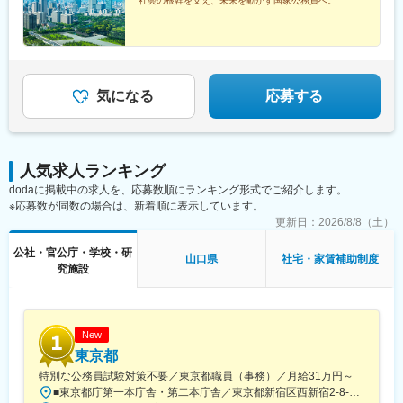
社会の根幹を支え、未来を動かす国家公務員へ。
当、住居手当、扶養手当、超過勤務手当 等※2026年４月１日現在
囲：各府省の定める場所
の「一般職の職員の給与に関する法律」の規定によるものです。
気になる
応募する
人気求人ランキング
dodaに掲載中の求人を、応募数順にランキング形式でご紹介します。
※応募数が同数の場合は、新着順に表示しています。
更新日：
2026/8/8（土）
公社・官公庁・学校・研
山口県
社宅・家賃補助制度
究施設
New
東京都
特別な公務員試験対策不要／東京都職員（事務）／月給31万円～
■東京都庁第一本庁舎・第二本庁舎／東京都新宿区西新宿2-8-1 ※東京都庁本庁舎のほか、都内の出先事業所などに配属される場合があります。 ※配属される部署によってリモートワークの相談も可能です。 ◎アクセス・「JR新宿駅」（西口から徒歩約10分）・都営地下鉄大江戸線「都庁前駅」・新宿駅西口（地下バスのりば）から都営バス（都庁循環）「都庁第一本庁舎」、「都庁第二本庁舎」、「都議会議事堂」下車・JR新宿駅西改札「新宿駅西口」バス停から「西参道方面」行きの新宿WEバス乗車、「新宿ワシントンホテル前」下車※禁煙対策：敷地内禁煙