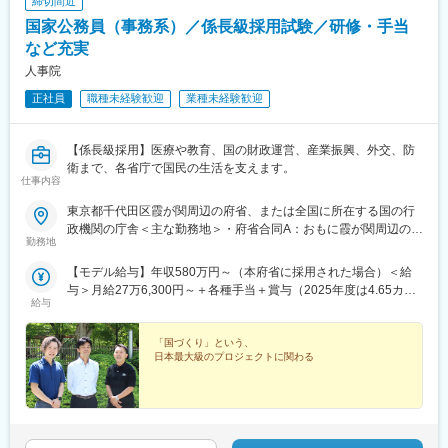
締切間近
国家公務員（事務系）／係長級採用試験／研修・手当
など充実
人事院
正社員
職種未経験歓迎
業種未経験歓迎
【係長級採用】医療や教育、国の財政運営、産業振興、外交、防
衛まで、各省庁で国民の生活を支えます。
仕事内容
東京都千代田区霞が関周辺の府省、または全国に所在する国の行
政機関の庁舎＜主な勤務地＞・府省合同A：おもに霞が関周辺の本
勤務地
府省・府省合同B：本府省を含む全国の行政機関・国税庁（国税
局、国税事務所）※職務により、全国および海外での活躍のチャン
【モデル給与】年収580万円～（本府省に採用された場合）＜給
スもあります※就業場所の変更の範囲：各府省の定める場所
与＞月給27万6,300円～＋各種手当＋賞与（2025年度は4.65カ月
給与
分）採用時の俸給月額（いわゆる基本給）は、採用された方の経
験年数と同程度の経験年数を有する国家公務員が受ける俸給月額
との均衡を考慮して決定します ※支給要件を満たした場合は、次
「国づくり」という、
日本最大級のプロジェクトに関わる
のような諸手当が支給されます。└地域手当、本府省業務調整手
当、通勤手当、住居手当、扶養手当、超過勤務手当 など※俸給月
額等は2026年４月１日現在の「一般職の職員の給与に関する法
律」の規定によるものです