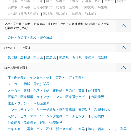
下関市
宇部市
山口市
萩市
防府市
下松市
岩国市
光市
長門市
柳井市
美祢市
周南市
山陽小野田市
熊毛郡（上関町、田布施町、平生町）
大島郡（周防大島町）
阿武郡（阿武町）
玖珂郡（和木町）
公社・官公庁・学校・研究施設、山口県、社宅・家賃補助制度の転職・求人情報
を業種で絞り込む
公社・官公庁・学校・研究施設
ほかのエリアで探す
鳥取県
島根県
岡山県
広島県
徳島県
香川県
愛媛県
高知県
ほかの業種で探す
IT・通信業界
インターネット・広告・メディア業界
メーカー（機械・電気）業界
メーカー（素材・化学・食品・化粧品・その他）業界
商社業界
医薬品・医療機器・ライフサイエンス・医療系サービス
金融業界
建設・プラント・不動産業界
コンサルティング・リサーチ業界・専門事務所・監査法人・税理士法人
人材サービス・アウトソーシング業界・コールセンター
小売業界
外食産業・飲食業界
運輸・物流業界
エネルギー（電力・ガス・石油・新エネルギー）業界
旅行・宿泊・レジャー業界