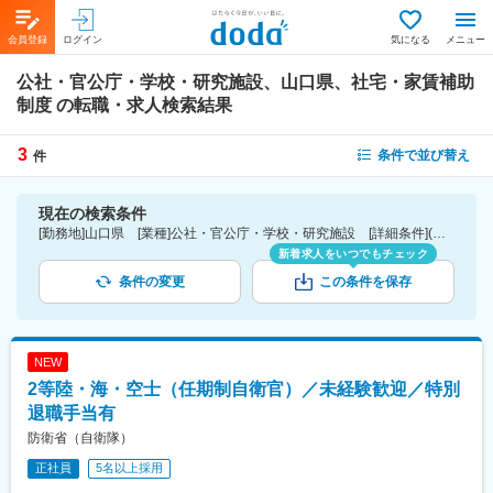
会員登録
ログイン
気になる
メニュー
公社・官公庁・学校・研究施設、山口県、社宅・家賃補助
制度
の転職・求人検索結果
3
条件で並び替え
件
現在の検索条件
[勤務地]山口県 [業種]公社・官公庁・学校・研究施設 [詳細条件](待遇・福利厚生)社宅・家賃補助制度
新着求人をいつでもチェック
条件の変更
この条件を保存
NEW
2等陸・海・空士（任期制自衛官）／未経験歓迎／特別
退職手当有
防衛省（自衛隊）
正社員
5名以上採用