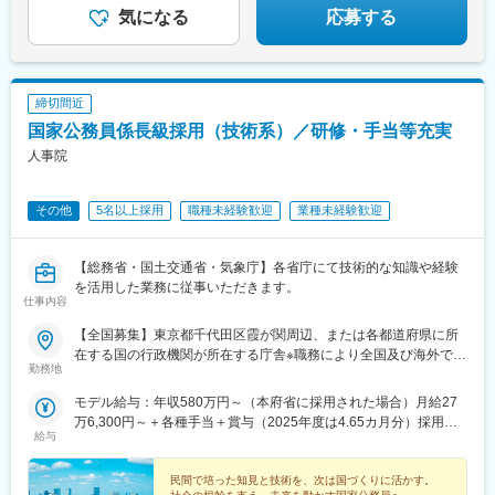
気になる
応募する
締切間近
国家公務員係長級採用（技術系）／研修・手当等充実
人事院
その他
5名以上採用
職種未経験歓迎
業種未経験歓迎
【総務省・国土交通省・気象庁】各省庁にて技術的な知識や経験
を活用した業務に従事いただきます。
仕事内容
【全国募集】東京都千代田区霞が関周辺、または各都道府県に所
在する国の行政機関が所在する庁舎※職務により全国及び海外での
勤務地
活躍のチャンスもあります。＜勤務地例＞■総務省：総合通信局
（北海道・東北・関東・信越・東海・近畿・九州）■国土交通
モデル給与：年収580万円～（本府省に採用された場合）月給27
省： 本省区分／国土交通省本省 地方整備局・北海道開発局区
万6,300円～＋各種手当＋賞与（2025年度は4.65カ月分）採用時
分／地方整備局管内（東北・関東・北陸・中部・近畿・中国・四
給与
の俸給月額（いわゆる基本給）は、採用された方の経験年数と同
国・九州）または北海道開発局管内■気象庁：気象庁本庁または気
程度の経験年数を有する国家公務員が受ける俸給月額との均衡を
象衛星センター、管区気象台（札幌、仙台、東京、大阪、福
考慮して決定します。※地域手当、本府省業務調整手当、通勤手
民間で培った知見と技術を、次は国づくりに活かす。
岡）、沖縄気象台、地方気象台または測候所※就業場所の変更の範