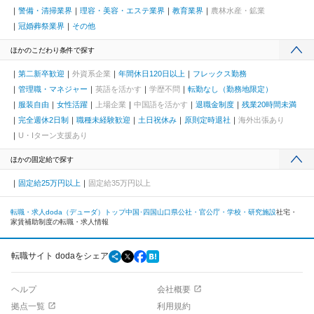
警備・清掃業界
理容・美容・エステ業界
教育業界
農林水産・鉱業
冠婚葬祭業界
その他
ほかのこだわり条件で探す
第二新卒歓迎
外資系企業
年間休日120日以上
フレックス勤務
管理職・マネジャー
英語を活かす
学歴不問
転勤なし（勤務地限定）
服装自由
女性活躍
上場企業
中国語を活かす
退職金制度
残業20時間未満
完全週休2日制
職種未経験歓迎
土日祝休み
原則定時退社
海外出張あり
U・Iターン支援あり
ほかの固定給で探す
固定給25万円以上
固定給35万円以上
転職・求人doda（デューダ）トップ
中国･四国
山口県
公社・官公庁・学校・研究施設
社宅・
家賃補助制度の転職・求人情報
転職サイト dodaをシェア
ヘルプ
会社概要
拠点一覧
利用規約