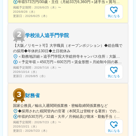
年収573万円/30歳・主任（月給33万6,360円＋諸手当＋賞与） 年収694万円/35歳・課長代理（月給40万3,560円＋諸手当＋賞与）
掲載予定期間：
2026/6/25（木）
〜
2026/8/26（水）
気になる
更新日：
2026/6/25（木）
学校法人追手門学院
【大阪／リモート可】大学職員（オープンポジション）◆総合職で
の採用◆年休約130日◆土日祝休み
＜勤務地詳細＞追手門学院大学総持寺キャンパス住所：大阪府茨木市太田東芝町1-1 受動喫煙対策：屋内全面禁煙変更の範囲：会社の定める事業所
＜予定年収＞450万円～600万円＜賃金形態＞月給制今回の募集における初年度の最低保証額です。経験年数によって決定します。＜賃金内訳＞月額（基本給）：262,900円～328,700円＜月給＞262,900円～328,700円＜昇給有無＞有＜残業手当＞有＜給与補足＞年収は賞与込(※残業代は含まれていません。)賞与は今年度実績で年間5ヶ月分支給されています。賃金はあくまでも目安の金額であり、選考を通じて上下する可能性があります。月給(月額)は固定手当を含めた表記です。
掲載予定期間：
2026/7/16（木）
〜
2026/10/14（水）
気になる
更新日：
2026/8/5（水）
財務省
国家公務員／輸出入通関関係業務・密輸取締関係業務など
◆採用された税関管内の官署（本関又は管轄する署所）での勤務となります。採用後は、他の官署に転勤（含、住居を異にする転勤）することもあります。【参考】税関の管轄区域https://www.customs.go.jp/zeikan/zeikan-kankatsu.pdf【各税関の本関（本部）の所在地】・函館税関本関（北海道函館市海岸町24-4）・東京税関本関（東京都江東区青海2-7-11）・横浜税関本関（神奈川県横浜市中区海岸通1-1）・名古屋税関本関（愛知県名古屋市港区入船2-3-12）・大阪税関本関（大阪府大阪市港区築港4-10-3）・神戸税関本関（兵庫県神戸市中央区新港町12-1）・門司税関本関（福岡県北九州市門司区西海岸町1-3-10）・長崎税関本関（長崎県長崎市出島町1-36）・沖縄地区税関本関（沖縄県那覇市おもろまち2-1-1 6F）
年収約530万円／32歳・大卒／月例給及び期末・勤勉手当（東京都特別区勤務） ※上記モデル例は、参考であり、個人の経歴や業務内容等を踏まえての算定
掲載予定期間：
2026/7/23（木）
〜
2026/10/21（水）
気になる
更新日：
2026/7/23（木）