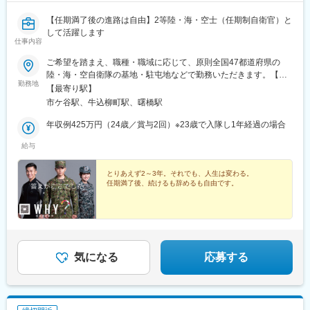
【任期満了後の進路は自由】2等陸・海・空士（任期制自衛官）と
して活躍します
仕事内容
ご希望を踏まえ、職種・職域に応じて、原則全国47都道府県の
陸・海・空自衛隊の基地・駐屯地などで勤務いただきます。【主
勤務地
な勤務地例】北海道（札幌、千歳、旭川、帯広、函館）青森県
【最寄り駅】
（青森、八戸）宮城県（仙台、多賀城）福島県（郡山、福島）茨
市ケ谷駅、牛込柳町駅、曙橋駅
城県（土浦、霞ヶ浦）栃木県（宇都宮）群馬県（相馬原）埼玉県
（大宮）千葉県（習志野、木更津、松戸）東京都（市ヶ谷、朝
年収例425万円（24歳／賞与2回）※23歳で入隊し1年経過の場合
霞、立川）神奈川県（横須賀、座間、横浜）新潟県（新発田）長
給与
野県（松本）静岡県（富士、御殿場）愛知県（守山、豊川）京都
府（宇治、福知山）大阪府（八尾、信太山）兵庫県（伊丹、姫
路）広島県（海田市）山口県（山口、防府）香川県（善通寺）福
とりあえず2～3年。それでも、人生は変わる。
任期満了後、続けるも辞めるも自由です。
岡県（福岡、久留米、小倉）佐賀県（目達原）長崎県（佐世保、
大村）熊本県（健軍、北熊本）大分県（別府、湯布院）宮崎県
（都城）鹿児島県（国分、川内、奄美）沖縄県（那覇、宮古島、
石垣、与那国）など※上記は一例です。全国の基地・駐屯地等への
配属の可能性があります。※勤務地詳細は、陸・海・空自衛隊の
HPをご確認ください。
気になる
応募する