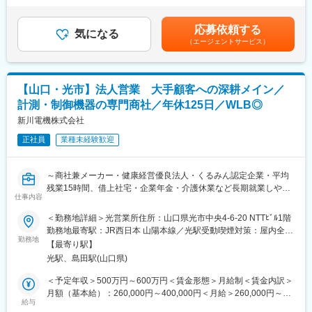
■組織構成：
5)完成後、自 社工場での装置を仮組し試運転
す。※最低想定年収額に残業手当は含んでおりません。■賞与：年
サービスエンジニアは広島管轄内で3名在籍しております。
6)その後、工場やラボへの設置時の現場同行やその後のフォロー
2回（7月・12月 4.0ヶ月ベース（本年度予定5.0ヶ月））＋決算賞
広島：係長（20年目くらい）
応募依頼する
アップ
気になる
与α■昇給：年1回（4月）賃金はあくまでも目安の金額であり、選
岡山：主任（14年目）
（エージェントサービス）
◎顧客先：山口県内の大手製薬メーカー・化学メーカー
考を通じて上下する可能性があります。月給(月額)は固定手当を含
山口：（3年目くらい）
◎製品：研究に使われる分析機器や測定機器など
めた表記です。
※前職は整備士の方、ガソリンスタンドのスタッフの方が活躍して
います！
■教育体制/入社後の流れ：
【山口・光市】法人営業 大手顧客への深耕メイン／
入社後は先輩社員のもとで一から業務を習得いただきます。丁寧
＼ 安心の入社後の体制 ／
計測・制御機器の専門商社／年休125日／WLB◎
にレクチャーしますので、未経験の方も安心してご応募くださ
・1か月間の広島研修があり、座学で同社についてという基礎から
い。まずは同社販売製品のOJTによる機器導入、バリデーショ
新川電機株式会社
学ぶことができます。広島にいる際は、住居は手配いたします！
ン、定期校正（専用の機器を使用し、性能の確認）、それに伴う
・ベテラン社員の方がいらっしゃるので、サービスエンジニアの
正社員
業種未経験歓迎
書類作成からお任せします。しばらくは2人以上での業務なので、
経験がなくても安心です◎
分からないことがあればすぐに相談できる環境です。
また社員同士の繋がりを大切にしている同社では、相談や質問を
～商社兼メーカー・健康経営優良法人・くるみん認定企業・平均
投げかけると拠点の垣根を超えて、これまでの成功事例や参考情
残業15時間、借上社宅・企業年金・介護休業など長期就業しやす
報、アドバイスが自然と返ってくる文化が根付いています。
仕事内容
い制度が整っています～
＜勤務地詳細＞光営業所住所：山口県光市中央4-6-20 NTTﾋﾞﾙ1階
■働き方の特徴：
■職務概要：
勤務地最寄駅：JR西日本 山陽本線／光駅受動喫煙対策：屋内全面
・夜勤や急な呼び出しは無く、直行直帰が可能です。メリハリを
中小製造企業と大手メーカーの工場が主なお客様で、情報・制
勤務地
禁煙変更の範囲：会社の定める事業所
付けながら働くことができます。
【最寄り駅】
御・計測・各種センサーなどを販売からメンテナンスまで幅広く
・お客様と近い距離にあり、また、機器の更新で再度選んでいた
光駅、島田駅(山口県)
ご提案します。
だいた際は、評価いただいている大きな実感が湧き、非常にやり
・メインは大手の既存顧客となっており安定したお取引が長期に
＜予定年収＞500万円～600万円＜賃金形態＞月給制＜賃金内訳＞
がいを感じます。
渡って続いているため会社としての優位性が高く、営業もしやす
月額（基本給）：260,000円～400,000円＜月給＞260,000円～
・研究開発に欠かせない製品を扱っているため、世の中から研究
い立ち位置になっております。
給与
400,000円＜昇給有無＞有＜残業手当＞有＜給与補足＞※上記金額
開発が無くならない限り、必要とされます。不景気でも研究開発