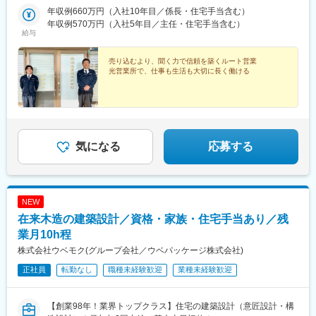
所定の場所での喫煙）
年収例660万円（入社10年目／係長・住宅手当含む）
年収例570万円（入社5年目／主任・住宅手当含む）
給与
売り込むより、聞く力で信頼を築くルート営業
光営業所で、仕事も生活も大切に長く働ける
気になる
応募する
NEW
在来木造の建築設計／資格・家族・住宅手当あり／残
業月10h程
株式会社ウベモク(グループ会社／ウベパッケージ株式会社)
正社員
転勤なし
職種未経験歓迎
業種未経験歓迎
【創業98年！業界トップクラス】住宅の建築設計（意匠設計・構