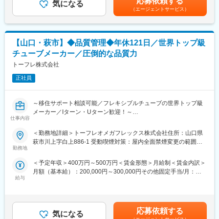
応募依頼する
発電所やプラント、大手メーカーの工場などを訪問し、設備に関
気になる
回賃金はあくまでも目安の金額であり、選考を通じて上下する可
エティ豊か。
（エージェントサービス）
する課題や要望を伺いながら、最適な制御システムや設備改善案
能性があります。月給(月額)は固定手当を含めた表記です。
全体の80%以上の社員が未経験スタートで、現在活用しておりま
を提案します。設計のみを担当するのではなく、お客様と製作・
す。
施工部門の間に立ち、プロジェクト全体を推進するポジションで
同じ未経験入社の気持ちを理解している社員が沢山おりますの
す。
で、親身に丁寧に仕事を教えてくれ環境です。
【山口・萩市】◆品質管理◆年休121日／世界トップ級
チューブメーカー／圧倒的な品質力
■具体的には
■モデル年収
・お客様先での現地調査／設備状況や困りごとのヒアリング
トーフレ株式会社
（1）年収385万円 ／ 27歳 営業職 入社1年目
・改善テーマの整理と技術的な提案
（2）年収513万円 ／ 34歳 営業職 入社4年目
正社員
・システム構成や導入方法の検討
・見積書、提案資料、仕様書の作成
変更の範囲：会社の定める業務
・営業担当や協力会社との打ち合わせ
～移住サポート相談可能／フレキシブルチューブの世界トップ級
・導入時の立会い、試運転サポート／稼働後の改善フォロー
メーカー／Iターン・Uターン歓迎！～
営業担当と同行し、お客様へ直接提案を行う場面もあります。
仕事内容
案件ごとにチームを組みながら進めるため、一人で抱え込むこと
当社はステンレス製フレキシブルチューブの開発に国内で初めて
＜勤務地詳細＞トーフレオメガフレックス株式会社住所：山口県
なく周囲と連携しながら業務に取り組めます。
成功しました。2019年には、地域振興や活性化に貢献した事業者
萩市川上字白上886-1 受動喫煙対策：屋内全面禁煙変更の範囲：
として『ふるさと企業大賞』を受賞しています。今後も地元社会
勤務地
会社の定める事業所
■この仕事の魅力
への貢献と共に、『萩から世界へ』展開する企業を目指していま
・技術者としてだけでなく、提案やコンサルティングの経験も積
＜予定年収＞400万円～500万円＜賃金形態＞月給制＜賃金内訳＞
す！
める
月額（基本給）：200,000円～300,000円その他固定手当/月：
・お客様の課題解決に直接関われる
給与
5,400円＜月給＞205,400円～305,400円＜昇給有無＞有＜残業手
■同社について：
・工場完成まで一貫して携われる
当＞有＜給与補足＞※3年目以降の通年賞与：4カ月分（昨年度実
ステンレス製フレキシブルチューブとは、柔軟に曲げることの出
・PLCや制御技術の専門性をさらに高められる
績）賃金はあくまでも目安の金額であり、選考を通じて上下する
来るチューブです。普段の生活で目にする機会は少ないですが、
・大手メーカーや社会インフラを支える設備に携われる
可能性があります。月給(月額)は固定手当を含めた表記です。
当社の製品は私たちの生活を支えている 縁の下の力持ち的な存
応募依頼する
気になる
在です。