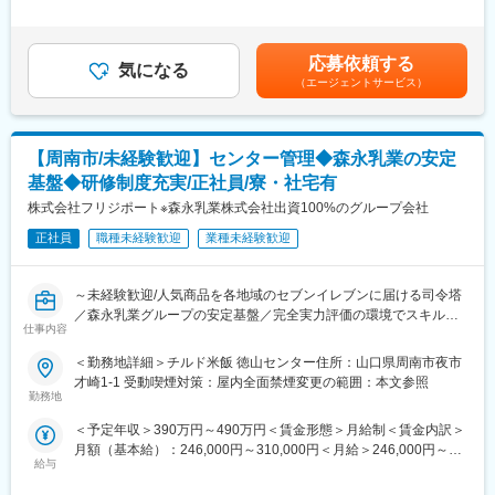
施の場合があります。また、ビジネス基礎力向上のため富士フイ
30時間0分/月）超過した時間外労働の残業手当は追加支給＜月給
（1）量産開始後の出荷試験
ルムグループの学び支援を利用したEラーニング受講が可能です。
＞396,500円～592,200円（一律手当を含む）＜昇給有無＞有＜残
・測定精度・再現性・安定性（実際に測ってデータを確認）
その他、状況に応じて各種研修もございます。
業手当＞有＜給与補足＞等級に応じ、業務手当を支給L業務手当は
・各ユニット（ハード／ソフト）が正常に動作するか・安全面の
応募依頼する
気になる
30時間分の時間外勤務手当・休日出勤手当に相当する額を支給
確認
（エージェントサービス）
L30時間を超える時間外勤務、休日出勤分は追加で支給。※業務手
・検査手順書・チェックリストに沿って試験を実施
当支給対象外の場合、実残業時間分を支給賃金はあくまでも目安
・異常や不具合があった場合の切り分け（装置側か、測定条件
変更の範囲：会社の定める業務
の金額であり、選考を通じて上下する可能性があります。月給(月
か、環境か など）
額)は固定手当を含めた表記です。
【周南市/未経験歓迎】センター管理◆森永乳業の安定
・結果を検査報告書やシステムに記録し、合否判定・出荷可否の
決定に関わる
基盤◆研修制度充実/正社員/寮・社宅有
・出荷検査工程の進捗管理
株式会社フリジポート※森永乳業株式会社出資100%のグループ会社
（2）生産品から収集したデータの統計的品質管理（事実情報から
正社員
職種未経験歓迎
業種未経験歓迎
要因分析）
・工場内の不良データ収集と分析、歩留まり向上のための改善活
～未経験歓迎/人気商品を各地域のセブンイレブンに届ける司令塔
動など
／森永乳業グループの安定基盤／完全実力評価の環境でスキルア
・品質指標（不良率、検査工数、リードタイムなど）のとりまと
仕事内容
ップ◎／充実の研修体制～各地域のセブンイレブンへ食品を届け
め
る物流拠点にて仕分け作業などの管理業務をお任せします！
・設計・製造・サービス部門と連携し、品質改善の提案／フィー
＜勤務地詳細＞チルド米飯 徳山センター住所：山口県周南市夜市
ドバック
才崎1-1 受動喫煙対策：屋内全面禁煙変更の範囲：本文参照
■職務紹介
・試験手順の改善・標準化、マニュアルの更新
勤務地
森永乳業100%出資の安定基盤！
・報告資料の作成、会議での説明・報告
＜予定年収＞390万円～490万円＜賃金形態＞月給制＜賃金内訳＞
メイン顧客様のセブンイレブンにお弁当やサンドイッチ、スイー
月額（基本給）：246,000円～310,000円＜月給＞246,000円～
ツの製造、アイスクリームを中心とした商品の卸売を手掛けるベ
（3）その他
給与
310,000円＜昇給有無＞有＜残業手当＞有＜給与補足＞※給与詳細
ンダー業務、それらの配送手配を担っているのが同社です。社会
・業務全体の取りまとめ
は経験、能力、年齢を踏まえて当社規定により決定します。ま
インフラともいえるコンビニを支えているのでやりがいは大きい