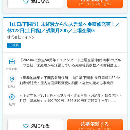
査で合格した製品が据付先でも問題なく稼働するか」などの検
気になる
※業務手当支給対象外の場合、実残業時間分を支給賃金はあくまで
・AIやDXなど、新しい技術キーワードを実案件にどう活かすかを
（エージェントサービス）
査。
も目安の金額であり、選考を通じて上下する可能性があります。
考える実践力
月給(月額)は固定手当を含めた表記です。
〇製品納入後の保守業務
■働き方：
└フィールドサービス部門では解決できない技術的なインシデン
・訪問先は、原則拠点から1時間前後のエリアが中心で、日帰り訪
【山口/下関市】未経験から法人営業へ◆研修充実！／
トに対応し、かつ設計・製造部と再発防止策を策定。
問メイン。
休122日(土日祝)／残業月20h／上場企業G
・大型案件立ち上げ時に、県外へ1週間程度の滞在が発生する場合
※上記業務ごとにチームのようなイメージで分かれておりますの
株式会社アイシン
もありますが、頻度は3～4か月に1回あるかないかです。
で、いずれかをメイン業務として担当頂く予定です（状況に応じ
正社員
て他業務を担当頂くこともございます）
■組織風土：
・6名程度の少数精鋭チームで、得意分野を持ち寄って案件を進め
【入社後お任せする業務】
る文化
【2023年に創立50周年！スタンダード上場企業“初穂商事”のグル
まずは担当装置を知っていただくため、出荷試験業務から入って
・「お客様の悩みを解決する」というミッションのもと、部門を
ープ会社／未経験から活躍している先輩社員多数／研修制度充実
いただきます。装置の理解が深まりましたら、形式認定試験や保
仕事内容
またいだ連携も活発
／ワークライフバランス◎】
守業務などに従事いただきます。また能力やご希望次第では、海
・技術レベルの標準とコンピテンシー評価に基づき、専門性と行
＜勤務地詳細＞下関営業所住所：山口県 下関市 長府扇町1-52 受
外出張、駐在などチャレンジできる環境です。
動特性の両面でキャリアアップが可能
エクステリア商品の専門商社兼メーカーとして、デザイン性に優
動喫煙対策：屋内全面禁煙変更の範囲：会社の定める事業所
れたアイテムをセレクト、直接輸入・企画販売を行っている当
勤務地
■業務の魅力点
変更の範囲：会社の定める業務
社。そんな当社本社営業部において営業担当として活躍頂ける方
・世界最先端の製品を業務取り纏め者として品質面で貢献する達
＜予定年収＞351万円～470万円＜賃金形態＞月給制＜賃金内訳＞
を増員募集致します。
成感
月額（基本給）：190,700円～264,810円固定残業手当/月：
・世界最先端の製品の幅広い知識や技術の修得
給与
56,190円～85,190円（固定残業時間42時間0分/月）超過した時間
■そもそもエクステリアとは？
・国内外のグループ会社を含めた様々な部署、人達との交流によ
外労働の残業手当は追加支給＜月給＞246,890円～350,000円（一
門、フェンス、庭などの外溝の他、玄関まわりやエントランスを
る人脈形成
律手当を含む）＜昇給有無＞有＜残業手当＞有＜給与補足＞＊年
含めた住まいの外側の空間全体のこと。当社は最新のトレンドを
・北米、欧米、アジアなど海外拠点とのやり取りを通じたグロー
齢、経験、前職給与を考慮し決定致します。＊記載の想定年収は
鑑みながら各メーカーの “デザイン性” に優れたオシャレな商品を
応募依頼する
バル人財としての成長
気になる
初年度の賞与が金一封であることを考慮しての金額となります。■
セレクト＆販売しております。
（エージェントサービス）