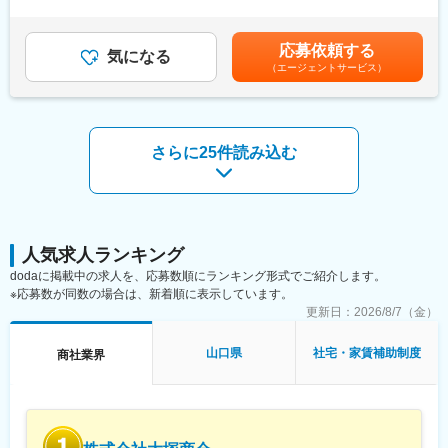
■キャリアパス：メンバーとしてスタートした後、研修やOJTを通
1回（4月）■賞与：年2回（7月、12月）■モデル年収：・410万
じ業務を習得していただき、ゆくゆくはセンター長を目指してい
円：28歳、入社2年目・440万円：35歳、入社4年目賃金はあくま
■業務内容：
ただきます。
でも目安の金額であり、選考を通じて上下する可能性がありま
応募依頼する
“日本3大ガラスメーカー”といわれるプライム上場「セントラル硝
未経験からでも着実にスキルを身に付け、物流管理のプロとして
気になる
す。月給(月額)は固定手当を含めた表記です。
（エージェントサービス）
子」のグループ会社である当社で、建築用板ガラスの施工管理を
活躍できる環境が揃っています！
お任せいたします。扱う物件はビルなどがメインとなります。
■同社の魅力：「『永続的』に全従業員を幸福にできる会社」を目
＜詳細＞
指し、スピーディな成長を後押しするため人材育成に惜しみなく
・建築図面の確認
投資しております。新人研修やテーマ研修、役職・職種別階層研
さらに25件読み込む
・現場監督との打合せ及び交渉
修のほか、世界のコンビニの現状を学ぶ海外研修、さらに約100
・作業員の手配・資材の配送
種類の通信講座も無料で受講でき、手厚い研修体制が整っていま
・工事中の現場状況の把握
す。
・現地での対応業務
・事務処理上のPC操作
変更の範囲：本文参照
※一人あたり5件程度対応
人気求人ランキング
dodaに掲載中の求人を、応募数順にランキング形式でご紹介します。
＜施工管理は現場作業員ではありません＞
※応募数が同数の場合は、新着順に表示しています。
・工事現場で働く職人さんの仕事がスムーズに行えるようにまと
更新日：
2026/8/7（金）
め役となり、スケジュール管理や協力企業の方との日程調整、品
質管理などを行うお仕事です。力仕事はなく、事務業務もあるの
山口県
社宅・家賃補助制度
商社業界
で、PCスキルや専門知識も身につきます◎
■入社後の流れ：
入社後まずは先輩社員と現場に同行し仕事の流れを覚えていただ
きます。また、建築図面の見方なども身につけていただきます。