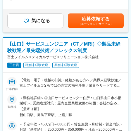
手当/月：16,600円～26,600円＜月給＞237,600円～316,600円＜
・商社として2000社以上の取引先があり、顧客の要望に応じて営
◎製品…培養装置（動物や植物、昆虫の細胞、菌類や細菌を培養
昇給有無＞有＜残業手当＞有＜給与補足＞※経験・能力を考慮の上
業が提案可能な幅が広いことも特徴です。「こんなものがあった
する装置）
決定します。※最低想定年収額に残業手当は含んでおりません。■
のか」「これを探していた」とお客様から喜びの声をいただくこ
賞与：年2回（7月・12月 4.0ヶ月ベース（本年度予定5.0ヶ月））
ともやりがいにつながります。
応募依頼する
■業務のやりがい／魅力：
気になる
＋決算賞与α■昇給：年1回（4月）賃金はあくまでも目安の金額で
・自社製品としても遠隔・無人で振動を計測する振動監視装置を
（エージェントサービス）
同社は特定のメーカー等に属していない独立系の商社です。その
あり、選考を通じて上下する可能性があります。月給(月額)は固定
展開しており、国内海外ともに非常にニーズが増えている状況で
ため、扱える商材とネットワークの広さに強みを持ちます。大手
手当を含めた表記です。
す。
メーカー研究者との開発案件が中心です。自身の業務を通じて、
最先端の研究開発を支援できるやりがいのある業務です。
変更の範囲：会社の定める業務
【山口】サービスエンジニア（CT／MRI）◇製品未経
験歓迎／最先端技術／フレックス制度
■入社後の流れ／教育・研修：
入社後は先輩社員によるOJTを中心に業務を習得いただきます。
富士フイルムメディカルサービスソリューション株式会社
社員同士の繋がりを大切にしている同社では、相談や質問を投げ
正社員
職種未経験歓迎
業種未経験歓迎
かけると拠点の垣根を超えて、これまでの成功事例や参考情報、
アドバイスが自然と返ってくる文化が根付いています。実務経験
の浅い方へは、設計者のサポート業務などからお任せし、実務経
【電気・電子・機械の知識・経験がある方へ／業界未経験歓迎／
験が豊富な方は得意領域やスキルを伸ばしたい分野などをもとに
富士フイルムGならではの充実の福利厚生／業界をリードするメ
業務をお任せします。
仕事内容
ディカル事業の安定基盤】
＜勤務地詳細＞◎山口サービスセンター住所：山口県山口市小郡
■同社の特徴：
■業務内容：
栄町5-1 受動喫煙対策：屋内全面禁煙変更の範囲：会社の定める
・お客様の研究開発を支援する計測分析・研究機器を販売とする
サービスエンジニアとして、医療機器の据付・保守・修理等を行
勤務地
事業所（リモートワーク含む）
専門商社として、大手電機メーカー、製薬メーカー、化学メーカ
【最寄り駅】
います。
ー、大 学・官公庁と取引を行っており、その数は約3000社にもの
新山口駅、周防下郷駅、上嘉川駅
作業だけではなく、お客様である医療機関の方々と的確なコミュ
ぼります。非常に幅広い分野のお客様と取引を行っていることも
ニケーション、迅速・誠実な対応を行うことで、信頼関係を構築
＜予定年収＞450万円～680万円＜賃金形態＞月給制＜賃金内訳＞
同社の特徴です。
していきます。技術者としての知識・能力のみならず、コミュニ
月額（基本給）：250,000円～350,000円＜月給＞250,000円～
・民間企業のみならず、官公庁や研究機関、大学などまで多岐に