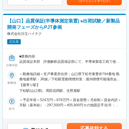
（エージェントサービス）
・広島の教育センターで、計測機器・制御機器の役割やシステム
する可能性があります。月給(月額)は固定手当を含めた表記です。
醍醐味です。目標に対し向かう方向性が揃っているので非常に雰
構成の基礎習得
囲気がいいです。
・並行して先輩に同行しながら、現場での状況確認やお客様ヒア
リング、図面・仕様書作成等をOJTで学びます
変更の範囲：会社の定める業務
【山口】品質保証(半導体測定装置) ※出荷試験／新製品
開発フェーズからPJT参画
■業務詳細：
・ニーズヒアリング（７割）、現場確認、課題整理・改善提案
株式会社日立ハイテク
（３割）
正社員
・計装システムの構成検討（どの機器を、どう繋ぐか検討）
・図面・仕様書・見積書の作成（AIツールを活用したドラフト作
成も推進中）
■業務内容
・システム設計におけるハード側の設定・チェック
品質保証本部 評価解析品質保証部にて、半導体製造工程で使用
・試運転・導入立ち合い時サポート
仕事内容
される高分解能FEB測長装置の品質保証業務をお任せします。
・引き渡し後のフォロー訪問（1年・3年・6年のタイミングを中
＜勤務地詳細＞笠戸事業所住所：山口県下松市東豊井794番地 勤
心に、改善ニーズの確認等）
【具体的な業務内容】
務地最寄駅：JR線／下松駅受動喫煙対策：屋内喫煙可能場所あり
最初は部分的な業務からお任せしますが、慣れてくれば案件を5～
〇新製品に対する形式認定試験
勤務地
変更の範囲：会社の定める事業所（リモートワーク含む）
6件ほど並行して担当し、提案～導入までトータルに関わっていた
【最寄り駅】
└新形式製品に対し、開発段階から参画し検証計画立案および、
だきます。ジョブ単位でチームを組むため、常に周りに相談しな
下松駅(山口県)、周防花岡駅、生野屋駅
社内認定試験対応
がら進められる環境です。
└形式認定試験内容として、品質保証部内でチームを編成し、市
＜予定年収＞524万円～878万円＜賃金形態＞月給制＜賃金内訳＞
場要求に対する製品の妥当性を確認（性能、電気系、機構系、ソ
月額（基本給）：297,500円～405,900円その他固定手当/月：
■身につくスキル：
フトウェア、寿命、耐環境、技術法令、保守性）
給与
6,000円固定残業手当/月：82,500円～123,200円（固定残業時間
・工場・プラント設備全体を俯瞰して捉える「システム思考」
30時間0分/月）超過した時間外労働の残業手当は追加支給＜月給
・計測・制御・電気・機械の幅広い技術知識
〇量産開始後の出荷試験
＞386,000円～535,100円（一律手当を含む）＜昇給有無＞有＜残
・お客様の設備課題を引き出し、改善提案へつなげるヒアリング
└出荷製品毎に、「顧客納入仕様を満足しているか」、「場内検
業手当＞有＜給与補足＞等級に応じ、業務手当(固定残業第)を支給
力・提案力
応募依頼する