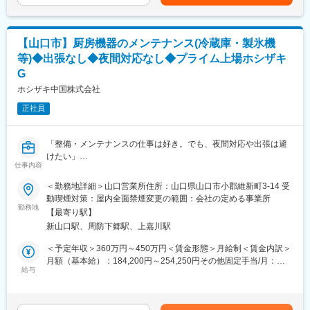
円、運転手当3,500円、30歳以上または扶養家族がいる際は、
・修理見積書の作成
■定時退社推奨の背景
12,000円支給固定残業手当は、試みの試用期間終了後、または6
※移動には社用車を使用します。
・会社全体として、残業はせずワークライフバランスを大切にす
か月後の本配属日から支給。上記期間迄は実残業代を支給。賃金
る社風
はあくまでも目安の金額であり、選考を通じて上下する可能性が
【山口市】厨房機器のメンテナンス(冷蔵庫・製氷機
★この仕事が続けやすい理由
・設備の自動化を推進しているため、業務の効率化が叶っていま
あります。月給(月額)は固定手当を含めた表記です。
等)◆出張なし◆夜間対応なし◆プライム上場ホシザキ
・出張なし／担当エリア固定
す。
G
・夜間対応ほとんどなし（20時以降は外注）
・設置・納品工事は外注対応
■はたらき方◎
ホシザキ中国株式会社
・個人携帯番号の開示なし
・年休121日
正社員
・平均勤続年数：17.4年(2025年)
★お客様のお困りごとを解決することで信頼関係を構築し、直接
・平均年齢：38.2歳
「ありがとう」と感謝の言葉をいただけるやりがいがサービスメ
・有給休暇平均取得日数：10.7日
「整備・メンテナンスの仕事は好き。でも、夜間対応や出張は避
ンテナンス職の魅力のひとつです。
けたい」
変更の範囲：会社の定める業務
仕事内容
そんな方に選ばれているのが、ホシザキグループのサービスエン
■製品例
ジニアです。
・全自動製氷機/業務用冷凍・冷蔵庫/食器洗浄機/生ビールサーバ
＜勤務地詳細＞山口営業所住所：山口県山口市小郡維新町3-14 受
ー等
動喫煙対策：屋内全面禁煙変更の範囲：会社の定める事業所
◎プライム上場ホシザキグループ！業界トップシェアで安定性◎
勤務地
【最寄り駅】
◎出張なし・夜間対応ほとんどなしで、無理なく長く続けられる
■入社後の流れ
新山口駅、周防下郷駅、上嘉川駅
環境
入社後名古屋の研修センターにて約2か月間、厨房機器を用いて、
修理や点検のトレーニングを行います。（期間中帰宅補助2回あ
＜予定年収＞360万円～450万円＜賃金形態＞月給制＜賃金内訳＞
■業務内容：
り）
月額（基本給）：184,200円～254,250円その他固定手当/月：
飲食店や学校、食品工場等に導入されている業務用厨房機器のメ
給与
研修後は配属地にてOJTを通し、先輩社員から業務の全体像を学
8,500円～20,500円固定残業手当/月：48,595円～69,285円（固定
ンテナンス業務をお任せします。
んで頂きます。入社後半年間は先輩同行で活動していただきま
残業時間32時間0分/月）超過した時間外労働の残業手当は追加支
●具体的には…
す。
給＜月給＞241,295円～344,035円（一律手当を含む）＜昇給有無
・定期メンテナンスや保守点検