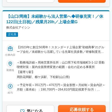
昇給：年1回（5月）■賞与：年2回（7・12月）＊決算賞与がある
また自社ブランドのアイテムも販売。そうしてお客様のさまざま
■働き方
場合は年3回となります賃金はあくまでも目安の金額であり、選考
なニーズに対応しています！
・在宅勤務：可(基本出社メイン)
を通じて上下する可能性があります。月給(月額)は固定手当を含め
・平均残業時間：30時間/月
た表記です。
【山口/周南】未経験から法人営業へ◆研修充実！／休
■業務内容：
・出張：国内が半年に1回（1泊程度）、海外が1年に1回程度（滞
お取引先であるハウスメーカーやエクステリアの販売店・工事店
122日(土日祝)／残業月20h／上場企業G
在は1週間程度）
に対し、当社で扱っているエクステリア商品や、自社ブランドの
株式会社アイシン
・夜間対応、呼び出し：無
エクステリア商品のご提案をお任せ致します。
《具体的には》
正社員
変更の範囲：会社の定める業務
▽お客様先を訪問。ニーズを確認
▽先方のご要望に合う商品を提案
【2023年に創立50周年！スタンダード上場企業“初穂商事”のグル
▽見積もりを作成・提案⇒商品受注
ープ会社／未経験から活躍している先輩社員多数／研修制度充実
▽商品設置における現場打ち合わせ
仕事内容
／ワークライフバランス◎】
■入社後の育成体制：
＜勤務地詳細＞周南営業所住所：山口県下松市瑞穂町3-1-12 受動
エクステリア商品の専門商社兼メーカーとして、デザイン性に優
《先輩社員のOJT指導！》
喫煙対策：屋内全面禁煙変更の範囲：会社の定める事業所
れたアイテムをセレクト、直接輸入・企画販売を行っている当
実際の営業業務は先輩社員のOJTや、営業同行を通じて学んで頂
勤務地
【最寄り駅】
社。そんな当社本社営業部において営業担当として活躍頂ける方
きます。
周防花岡駅、櫛ケ浜駅、下松駅(山口県)
を増員募集致します。
先輩社員に同行しつつ実務を覚え、徐々に担当を引き継いでいく
のでご安心ください。
＜予定年収＞351万円～470万円＜賃金形態＞月給制＜賃金内訳＞
■そもそもエクステリアとは？
《充実した研修制度！》
月額（基本給）：190,700円～264,810円固定残業手当/月：
門、フェンス、庭などの外溝の他、玄関まわりやエントランスを
業界と商品知識を学べる「座学研修」や、実際の商品の製造工
給与
56,190円～85,190円（固定残業時間42時間0分/月）超過した時間
含めた住まいの外側の空間全体のこと。当社は最新のトレンドを
程・施工法を学べる「工場・現場見学」、
外労働の残業手当は追加支給＜月給＞246,890円～350,000円（一
鑑みながら各メーカーの “デザイン性” に優れたオシャレな商品を
その他にも外部講師・Webセミナーによる研修「SMBC研修」な
律手当を含む）＜昇給有無＞有＜残業手当＞有＜給与補足＞＊年
セレクト＆販売しております。
ど、
齢、経験、前職給与を考慮し決定致します。＊記載の想定年収は
応募依頼する
また自社ブランドのアイテムも販売。そうしてお客様のさまざま
《未経験から活躍している先輩社員多数！》
気になる