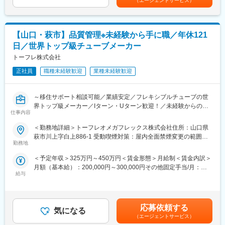
（エージェントサービス）
■入社後の流れ
身近な例では、毎日の食卓を支えている スーパーマーケット、
入社後は製品知識や業界知識を学ぶ研修に加え、先輩社員との同
クルマ社会に欠かせないガソリンスタンドなどの耐震、防災の役
行を通じて業務理解を深めていただきます。まずは現地調査や資
割を担っています。
料作成などからスタートし、徐々にお客様との打ち合わせや提案
【山口・萩市】品質管理※未経験から手に職／年休121
近年では、CO2削減に向けた化石燃料から水素ガスへの転換、
業務へステップアップしていきます。
CO2を回収し活用を目指す”メタネーション”EV車載用リチウムイ
日／世界トップ級チューブメーカー
オン電池などSDGs関連への関わりが強まっています。
トーフレ株式会社
■組織について
お客様との関係構築を大切にしているため、技術スキルだけでな
■業務内容："自社製品の品質を守る最後の砦"
正社員
職種未経験歓迎
業種未経験歓迎
くコミュニケーション力も高く評価されます。将来的には設備改
・検査検証（製品又は部材が図面指示通りに仕上がっているか、
善の提案をリードする存在として、専門性と提案力を兼ね備えた
性能的に問題がないかを確認）
エンジニアへ成長していただくことを期待しています。
～移住サポート相談可能／業績安定／フレキシブルチューブの世
・検査（初期流動検査）
界トップ級メーカー／Iターン・Uターン歓迎！／未経験からのフ
・不具合調査（客先で不具合が発生した製品を調査し、原因を調
変更の範囲：会社の定める業務
仕事内容
ォロー体制充実／山口で腰を据えて働きたい方へおススメ◎～
べ、対策を講じる
・工場品質監査（品質向上を図る為、年2回の監査を実施）
＜勤務地詳細＞トーフレオメガフレックス株式会社住所：山口県
当社はステンレス製フレキシブルチューブの開発に国内で初めて
※社内業務だけでなく、顧客先へ直接出向くこともございます。
萩市川上字白上886-1 受動喫煙対策：屋内全面禁煙変更の範囲：
成功しました。2019年には、地域振興や活性化に貢献した事業者
※海外工場とのやり取りも発生しますが、翻訳ツールを使うため、
勤務地
会社の定める事業所
として『ふるさと企業大賞』を受賞しています。今後も地元社会
英語力は不要です。
＜予定年収＞325万円～450万円＜賃金形態＞月給制＜賃金内訳＞
への貢献と共に、『萩から世界へ』展開する企業を目指していま
月額（基本給）：200,000円～300,000円その他固定手当/月：
す！
■組織構成：6名（男性３名・女性3名）
給与
5,400円＜月給＞205,400円～305,400円＜昇給有無＞有＜残業手
※パート・補助含む。女性は事務を担当。
当＞有＜給与補足＞※3年目以降の通年賞与：4カ月分（昨年度実
■同社について：
当社で働く従業員約110名のうち、山口県内出身者は8割程度と
績）賃金はあくまでも目安の金額であり、選考を通じて上下する
ステンレス製フレキシブルチューブとは、柔軟に曲げることの出
山口県内出身の先輩社員がたくさんいます！先輩・後輩関係な
可能性があります。月給(月額)は固定手当を含めた表記です。
来るチューブです。普段の生活で目にする機会は少ないですが、
く、社員という仲間を大切にし、新たな発想をみんなで育てる風
応募依頼する
気になる
当社の製品は私たちの生活を支えている 縁の下の力持ち的な存
通しの良い社風◎
（エージェントサービス）
在です。