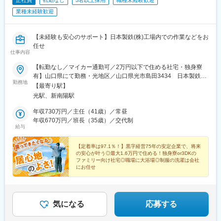
正社員
転勤なし
5名以上採用
職種未経験歓迎
業種未経験歓迎
【未経験も安心のサポート】日本製鉄(株)工場内での作業などをお
任せ
仕事内容
【転勤なし／マイカー通勤可／2万円以下で住める社宅・独身寮
有】山口県にて勤務・光地区／山口県光市島田3434 日本製鉄
勤務地
（株）構内・周南地区／山口県周南市野村南町4976 日本製鉄
【最寄り駅】
（株）構内※配属は希望を考慮して決定します。※受動喫煙対策：
光駅、新南陽駅
あり※交通費支給（月5万円まで）※UIターン大歓迎！
年収730万円／主任（41歳）／常昼
年収670万円／班長（35歳）／交代制
給与
【定着率は97.1％！】黒字経営75年の安定企業で、将来
の安心が叶う◎最大1.6万円で住める！独身寮or3DKの
ファミリー向け社宅◎職場に大浴場◎制服の洗濯は会社
にお任せ
気になる
応募する