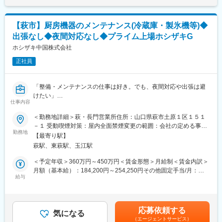
身近な例では、毎日の食卓を支えている スーパーマーケット、
■定時退社推奨の背景
クルマ社会に欠かせないガソリンスタンドなどの耐震、防災の役
・会社全体として、残業はせずワークライフバランスを大切にす
【萩市】厨房機器のメンテナンス(冷蔵庫・製氷機等)◆
割を担っています。
る社風
近年では、CO2削減に向けた化石燃料から水素ガスへの転換、
・設備の自動化を推進しているため、業務の効率化が叶っていま
出張なし◆夜間対応なし◆プライム上場ホシザキG
CO2を回収し活用を目指す”メタネーション”EV車載用リチウムイ
す。
ホシザキ中国株式会社
オン電池などSDGs関連への関わりが強まっています。
正社員
■はたらき方◎
■業務内容："自社製品の品質を守る最後の砦"
・年休121日
・検査検証（製品又は部材が図面指示通りに仕上がっているか、
・平均勤続年数：17.4年(2025年)
「整備・メンテナンスの仕事は好き。でも、夜間対応や出張は避
性能的に問題がないかを確認）
・平均年齢：38.2歳
けたい」
・検査（初期流動検査）
・有給休暇平均取得日数：10.7日
仕事内容
そんな方に選ばれているのが、ホシザキグループのサービスエン
・不具合調査（客先で不具合が発生した製品を調査し、原因を調
ジニアです。
べ、対策を講じる
変更の範囲：会社の定める業務
＜勤務地詳細＞萩・長門営業所住所：山口県萩市土原１区１５１
・工場品質監査（品質向上を図る為、年2回の監査を実施）
－１ 受動喫煙対策：屋内全面禁煙変更の範囲：会社の定める事業
◎プライム上場ホシザキグループ！業界トップシェアで安定性◎
※社内業務だけでなく、顧客先へ直接出向くこともございます。
勤務地
所
【最寄り駅】
◎出張なし・夜間対応ほとんどなしで、無理なく長く続けられる
※海外工場とのやり取りも発生しますが、翻訳ツールを使うため、
萩駅、東萩駅、玉江駅
環境
英語力は不要です。
＜予定年収＞360万円～450万円＜賃金形態＞月給制＜賃金内訳＞
■業務内容：
■組織構成：6名（男性３名・女性3名）
月額（基本給）：184,200円～254,250円その他固定手当/月：
飲食店や学校、食品工場等に導入されている業務用厨房機器のメ
※パート・補助含む。女性は事務を担当。
給与
8,500円～20,500円固定残業手当/月：48,595円～69,285円（固定
ンテナンス業務をお任せします。
当社で働く従業員約110名のうち、山口県内出身者は8割程度と
残業時間32時間0分/月）超過した時間外労働の残業手当は追加支
●具体的には…
山口県内出身の先輩社員がたくさんいます！先輩・後輩関係な
給＜月給＞241,295円～344,035円（一律手当を含む）＜昇給有無
・定期メンテナンスや保守点検
く、社員という仲間を大切にし、新たな発想をみんなで育てる風
＞有＜残業手当＞有＜給与補足＞昇給：年1回(4月)賞与：年2回(7
応募依頼する
・突発的な修理対応(夜間の発生はなし)
通しの良い社風◎
気になる
月・12月) 計5ヶ月（2024年度実績）固定手当：地域手当5,000
（エージェントサービス）
・点検時でのリプレースのご提案