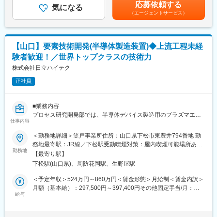
＞有＜残業手当＞有＜給与補足＞昇給：年1回(4月)賞与：年2回(7
応募依頼する
・突発的な修理対応(夜間の発生はなし)
気になる
■組織構成
月・12月) 計5ヶ月（2024年度実績）固定手当：地域手当5,000
（エージェントサービス）
・点検時でのリプレースのご提案
各営業所営業・サービスエンジニア・事務で構成されておりま
円、運転手当3,500円、30歳以上または扶養家族がいる際は、
・修理見積書の作成
す。
12,000円支給固定残業手当は、試みの試用期間終了後、または6
※移動には社用車を使用します。
エリアごとに営業とサービスエンジニアがそれぞれ一人配属され
か月後の本配属日から支給。上記期間迄は実残業代を支給。賃金
ます。
はあくまでも目安の金額であり、選考を通じて上下する可能性が
【山口】要素技術開発(半導体製造装置)◆上流工程未経
★この仕事が続けやすい理由
あります。月給(月額)は固定手当を含めた表記です。
験者歓迎！／世界トップクラスの技術力
・出張なし／担当エリア固定
■当社の魅力
・夜間対応ほとんどなし（20時以降は外注）
株式会社日立ハイテク
・中国エリアに30拠点を展開するホシザキグループ
・設置・納品工事は外注対応
・創業1976年から中四国エリアの業務用厨房機器業界をけん引
正社員
・個人携帯番号の開示なし
・役職別・社歴別の研修制度充実
★お客様のお困りごとを解決することで信頼関係を構築し、直接
■企業情報
■業務内容
「ありがとう」と感謝の言葉をいただけるやりがいがサービスメ
私たちホシザキグループは、多様化する「食」に対するニーズの
プロセス研究開発部では、半導体デバイス製造用のプラズマエッ
ンテナンス職の魅力のひとつです。
仕事内容
変化に対応し、お客様のみならず社会に貢献できる「進化する企
チング装置にかかわる様々な研究開発を行っています。開発の分
業」であることを目指します。
野は、プラズマを制御するための新たなハードウエア要素技術開
＜勤務地詳細＞笠戸事業所住所：山口県下松市東豊井794番地 勤
■製品例
これを満たすため、独自の技術に基づくオリジナル製品を創造
発、装置を使いこなし極限の加工性能を引き出すためのプロセス
務地最寄駅：JR線／下松駅受動喫煙対策：屋内喫煙可能場所あり
・全自動製氷機/業務用冷凍・冷蔵庫/食器洗浄機/生ビールサーバ
し、より快適でより効率的な食環境へ向けての新たな提案と迅速
技術開発、量産装置として要求される装置クリーン化や生産性向
勤務地
変更の範囲：会社の定める事業所（リモートワーク含む）
ー等
【最寄り駅】
かつ高品質なサービスを提供します。
上技術の開発に分かれています。これらの開発を遂行するにあた
下松駅(山口県)、周防花岡駅、生野屋駅
り、エッチング装置の操作や、断面SEM、膜厚計等の計測・分析
■入社後の流れ
変更の範囲：会社の定める業務
装置の操作を伴う実験や、各種シミュレーションコードを用いた
＜予定年収＞524万円～860万円＜賃金形態＞月給制＜賃金内訳＞
入社後名古屋の研修センターにて約2か月間、厨房機器を用いて、
数値計算、レポート作成と報告、また技術動向調査のための学会
月額（基本給）：297,500円～397,400円その他固定手当/月：
修理や点検のトレーニングを行います。（期間中帰宅補助2回あ
聴講や学会発表を行います。入社後はまず、ご経験やスキルに応
給与
5,000円固定残業手当/月：82,500円～114,500円（固定残業時間
り）
じてお任せする業務を決定いたします。
30時間0分/月）超過した時間外労働の残業手当は追加支給＜月給
研修後は配属地にてOJTを通し、先輩社員から業務の全体像を学
＞385,000円～516,900円（一律手当を含む）＜昇給有無＞有＜残
んで頂きます。入社後半年間は先輩同行で活動していただきま