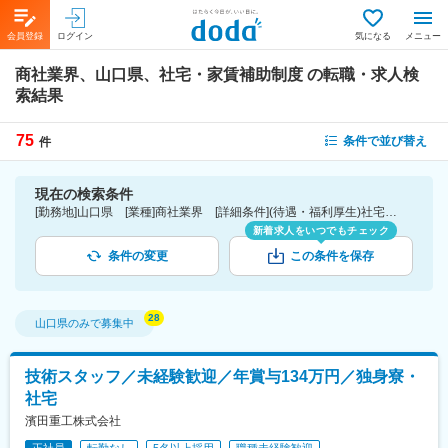
会員登録
ログイン
気になる
メニュー
商社業界、山口県、社宅・家賃補助制度
の転職・求人検
索結果
75
条件で並び替え
件
現在の検索条件
[勤務地]山口県 [業種]商社業界 [詳細条件](待遇・福利厚生)社宅・家賃補助制度
新着求人をいつでもチェック
条件の変更
この条件を保存
山口県
のみで募集中
技術スタッフ／未経験歓迎／年賞与134万円／独身寮・
社宅
濱田重工株式会社