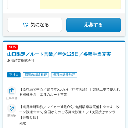
気になる
応募する
NEW
山口限定／ルート営業／年休125日／各種手当充実
洞海産業株式会社
正社員
職種未経験歓迎
業種未経験歓迎
【既存顧客中心／賞与年5.5カ月（昨年実績）】製鉄工場で使われ
る機械器具・工具のルート営業
仕事内容
【光営業所勤務／マイカー通勤OK／無料駐車場完備】☆☆U・Iタ
ーン歓迎☆☆＼ 全国からのご応募大歓迎！ ／1次面接はオンライ
勤務地
ンでの実施も可能ですので、遠方からのご応募もお待ちしており
【最寄り駅】
ます。■光営業所山口県光市浅江3丁目4番36号[最寄り駅]JR山陽本
光駅
線「光駅」※屋内の受動喫煙対策：あり（オフィスでの喫煙禁止／