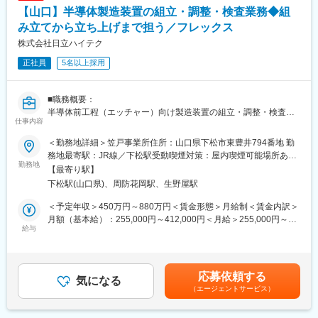
■入社後の流れ
【山口】半導体製造装置の組立・調整・検査業務◆組
先輩又は上司と客先同行訪問・製造現場に出向くなど、実践的育
成プランが主となります。
み立てから立ち上げまで担う／フレックス
先輩同行や展示会参加を通じて知識を習得。中途入社の先輩も多
株式会社日立ハイテク
数活躍しており、文系出身7割以上という実績もあるため、異業界
正社員
5名以上採用
から挑戦しやすい環境です。早ければ3年で大手メーカー案件を主
導、数年後には海外拠点への挑戦機会もあります。
■職務概要：
■配属先について
半導体前工程（エッチャー）向け製造装置の組立・調整・検査を
山口営業所（グループ会社のツバコーウエスト山口営業所の事務
仕事内容
出荷まで一貫して担当する部署です。部署内で組み立て部門と検
所を共同利用）
査部門に分かれており、適性に合わせて業務をお任せします。最
製造業のお客様に向けた産業機械や、物流センター向けの仕分け
＜勤務地詳細＞笠戸事業所住所：山口県下松市東豊井794番地 勤
大17ユニットを組み合わせて1台を完成させるなど、細部の組立
装置などを大型機械をメイン商材として扱っています。
務地最寄駅：JR線／下松駅受動喫煙対策：屋内喫煙可能場所あり
から大型機器の調整・現地立ち上げまで幅広く携わります。顧客
勤務地
変更の範囲：会社の定める事業所（リモートワーク含む）
【最寄り駅】
先での立ち上げや改造対応のため国内外出張の機会があり、現地
■当社の特徴
下松駅(山口県)、周防花岡駅、生野屋駅
で製品が稼働する姿を直接確認できる点が特徴です。
商社でありながらエンジニアリング専門集団。これが当社の特徴
検査業務を担当する場合でも組み立ての知見は必須となるため、
であり、最大の強みです。顧客のニーズを100％引き出すコンサ
＜予定年収＞450万円～880万円＜賃金形態＞月給制＜賃金内訳＞
ローテーションで組み立て業務を対応いただくことを予定してお
ルティング力。課題解決のため、数多くの取扱商品に付加価値を
月額（基本給）：255,000円～412,000円＜月給＞255,000円～
ります。
給与
プラスした最適な提案活動。その付加価値を実現できる技術力、
412,000円＜昇給有無＞有＜残業手当＞有＜給与補足＞■給与改
ネット―ワーク力が、当社の具体的な強みです。
定：年1回■賞与：年2回（6月・12月）※等級に応じて以下の基本
■ポジションの特徴：
給・固定残業代をご提示する場合もあります。基本給：296,700
・組立・調整・検査を一貫して担当し、仕様理解から出荷・立ち
■引合いを頂く理由について
円～308,300円固定残業代：30時間：79,000円～103,700円（超
応募依頼する
上げまで関与できます。
気になる
「営業が流す、ではなく考えて提案をする」「仕入先メーカーと
過分は別途支給）賃金はあくまでも目安の金額であり、選考を通
（エージェントサービス）
・装置は最大17ユニットで構成され、細かな部品作業から大型組
協働体制を敷く」「顧客先との接点を大切にする」ため、引き合
じて上下する可能性があります。月給(月額)は固定手当を含めた表
立まで幅広い技能が身につきます。
いを頂いています。
記です。
・顧客先での装置立ち上げ・改造対応があり、国内外出張の可能