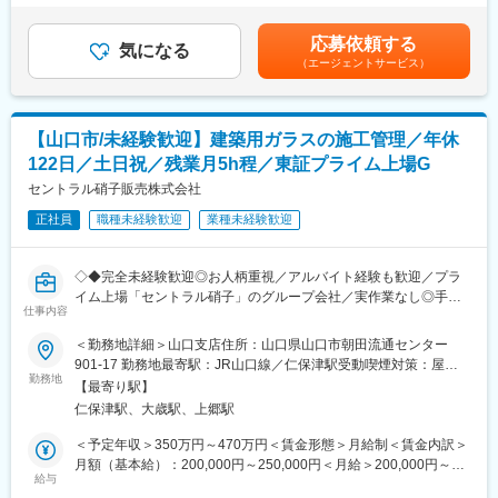
・各種会議への出席
た、上記月給には 諸手当を含みません。■昇給：年1回（4月）■賞
です。
・他部署（設計・製造・生産管理など）との連携
与：年2回（6月・12月／過去実績4ヶ月）賃金はあくまでも目安
・派遣メンバーへの業務指示・フォローなど
応募依頼する
気になる
の金額であり、選考を通じて上下する可能性があります。月給(月
■職務内容詳細：【変更の範囲：会社の定める範囲】
（エージェントサービス）
額)は固定手当を含めた表記です。
・事務作業…各店舗からの発注数や出荷作業の集計、書類作成、
■CD-SEM（測長SEM）について
取引業者への発注作業や電話応対
半導体製造で微細パターンの寸法を計測するために使用される、
・倉庫内作業の管理…発注数や商品に応じて、どのレーンに何人
走査型電子顕微鏡の一種となります。
【山口市/未経験歓迎】建築用ガラスの施工管理／年休
配置したらスムーズに終わるかを考え現場スタッフさんへ担当レ
当社が開発するCD-SEMは、高画質像と高い計測性能が評価さ
ーンを共有します。
れ、世界市場で約7割のシェアを維持しています。
122日／土日祝／残業月5h程／東証プライム上場G
実際に、仕分け業務の補助や、機械端末での管理も行っていただ
セントラル硝子販売株式会社
きます。
■働き方
・倉庫や事務所での確認作業…時間までに完了できるか、仕分け
正社員
職種未経験歓迎
業種未経験歓迎
・残業時間：20-30時間/月
ミスがないか確認しながら業務の進捗を確認。目視での最終チェ
・休日対応：年に数回（休日出勤された場合は必ず代休取得）
ックを行っています。
・出張：基本的になし
◇◆完全未経験歓迎◎お人柄重視／アルバイト経験も歓迎／プラ
＊商品の入庫や店舗毎の仕分けを行った後は配送会社にバトンタ
・夜間対応、呼び出し：無
イム上場「セントラル硝子」のグループ会社／実作業なし◎手に
ッチ。
仕事内容
職をつけられる！／年休122日・土日祝・残業月平均5時間程度で
配送会社の配送員が各店舗までお届けし、お客様の手に商品が渡
変更の範囲：会社の定める業務
プライベートも充実◆◇
っていくため自身でトラックを運転する事はありません。
＜勤務地詳細＞山口支店住所：山口県山口市朝田流通センター
・現場スタッフの管理…シフト作成、作業指示、勤怠管理等もお
901-17 勤務地最寄駅：JR山口線／仁保津駅受動喫煙対策：屋内
＼＼こんな方にオススメ／／
任せいたします。
勤務地
全面禁煙
【最寄り駅】
・このままでいい？将来不安…とお悩みの方に☆未経験から専門
仁保津駅、大歳駅、上郷駅
スキルを付けて市場価値UP！
■徳山センターについて：山口県岩国市から周南市に至るセブンイ
・経歴に自信ない…アルバイト経験しかない…そんな方も歓迎！
レブン向けのチルド・米飯温度帯商品の共同配送および、チルド
＜予定年収＞350万円～470万円＜賃金形態＞月給制＜賃金内訳＞
完全お人柄重視採用◎
商品の一部の仕分け作業を当センターで実施しております。
月額（基本給）：200,000円～250,000円＜月給＞200,000円～
・年休122日・土日祝・残業ほぼなし◎安定企業でプライベート
給与
250,000円＜昇給有無＞有＜残業手当＞有＜給与補足＞■昇給：年
も充実しながら働きたい方に！