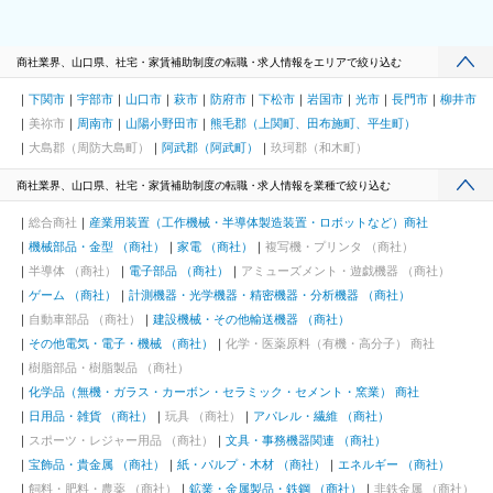
商社業界、山口県、社宅・家賃補助制度の転職・求人情報をエリアで絞り込む
下関市
宇部市
山口市
萩市
防府市
下松市
岩国市
光市
長門市
柳井市
美祢市
周南市
山陽小野田市
熊毛郡（上関町、田布施町、平生町）
大島郡（周防大島町）
阿武郡（阿武町）
玖珂郡（和木町）
商社業界、山口県、社宅・家賃補助制度の転職・求人情報を業種で絞り込む
総合商社
産業用装置（工作機械・半導体製造装置・ロボットなど）商社
機械部品・金型 （商社）
家電 （商社）
複写機・プリンタ （商社）
半導体 （商社）
電子部品 （商社）
アミューズメント・遊戯機器 （商社）
ゲーム （商社）
計測機器・光学機器・精密機器・分析機器 （商社）
自動車部品 （商社）
建設機械・その他輸送機器 （商社）
その他電気・電子・機械 （商社）
化学・医薬原料（有機・高分子） 商社
樹脂部品・樹脂製品 （商社）
化学品（無機・ガラス・カーボン・セラミック・セメント・窯業） 商社
日用品・雑貨 （商社）
玩具 （商社）
アパレル・繊維 （商社）
スポーツ・レジャー用品 （商社）
文具・事務機器関連 （商社）
宝飾品・貴金属 （商社）
紙・パルプ・木材 （商社）
エネルギー （商社）
飼料・肥料・農薬 （商社）
鉱業・金属製品・鉄鋼 （商社）
非鉄金属 （商社）