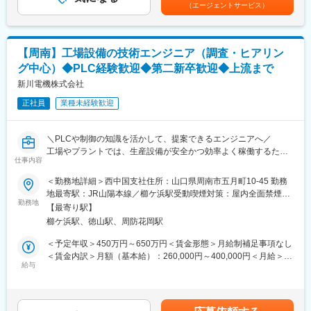
初年度の賞与が金一封であることを考慮しての金額となります。■
（エージェントサービス）
なニーズに対応しています！
現在活用している先輩社員も、前職は製造業、飲食関係などバラ
昇給：年1回（5月）■賞与：年2回（7・12月）＊決算賞与がある
エティ豊か。
場合は年3回となります賃金はあくまでも目安の金額であり、選考
■業務内容：
全体の80%以上の社員が未経験スタートで、現在活用しておりま
を通じて上下する可能性があります。月給(月額)は固定手当を含め
お取引先であるハウスメーカーやエクステリアの販売店・工事店
す。
た表記です。
【周南】工場設備の技術エンジニア（調査・ヒアリン
に対し、当社で扱っているエクステリア商品や、自社ブランドの
同じ未経験入社の気持ちを理解している社員が沢山おりますの
グ中心）◆PLC経験歓迎◆第二新卒歓迎◆上流まで
エクステリア商品のご提案をお任せ致します。
で、親身に丁寧に仕事を教えてくれ環境です。
《具体的には》
新川電機株式会社
▽お客様先を訪問。ニーズを確認
■モデル年収
正社員
業種未経験歓迎
▽先方のご要望に合う商品を提案
（1）年収385万円 ／ 27歳 営業職 入社1年目
▽見積もりを作成・提案⇒商品受注
（2）年収513万円 ／ 34歳 営業職 入社4年目
▽商品設置における現場打ち合わせ
＼PLCや制御の知識を活かして、提案できるエンジニアへ／
変更の範囲：会社の定める業務
工場やプラントでは、生産設備が安全かつ効率よく稼働するため
■入社後の育成体制：
仕事内容
に様々な制御システムが活躍しています。当ポジションは、設備
《先輩社員のOJT指導！》
の課題をヒアリングし、最適な改善方法を考え、お客様と技術者
＜勤務地詳細＞西中国支社住所：山口県周南市五月町10-45 勤務
実際の営業業務は先輩社員のOJTや、営業同行を通じて学んで頂
をつなぐ役割です。知識を活かしながら、提案力や課題解決力を
地最寄駅：JR山陽本線／櫛ケ浜駅受動喫煙対策：屋内全面禁煙変
きます。
身につけられる環境で、設備づくりの上流工程から携わることが
勤務地
更の範囲：会社の定める事業所
先輩社員に同行しつつ実務を覚え、徐々に担当を引き継いでいく
【最寄り駅】
できます。
のでご安心ください。
櫛ケ浜駅、徳山駅、周防花岡駅
《充実した研修制度！》
■採用背景
＜予定年収＞450万円～650万円＜賃金形態＞月給制補足事項なし
業界と商品知識を学べる「座学研修」や、実際の商品の製造工
製造業の自動化・省人化ニーズの拡大に伴い、設備改善案件が増
＜賃金内訳＞月額（基本給）：260,000円～400,000円＜月給＞
程・施工法を学べる「工場・現場見学」、
加しています。今後の事業成長と次世代人材の育成を見据え、電
給与
260,000円～400,000円＜昇給有無＞有＜残業手当＞有＜給与補足
その他にも外部講師・Webセミナーによる研修「SMBC研修」な
気・制御分野の基礎知識をお持ちの方を新たに募集します。
＞※上記金額はあくまでも想定であり、ご経験／スキルを鑑みて最
ど、
終決定致します。■賞与：年2回（7月、12月）過去実績：基本給
《未経験から活躍している先輩社員多数！》
■業務内容
の3ヶ月程度 ※業績によっては期末賞与あり（2月）■昇給：年1
現在活用している先輩社員も、前職は製造業、飲食関係などバラ