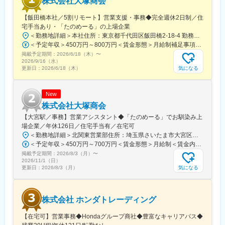
株式会社大塚商会
慣れてきたら（入社後半年～1年後）小さな建築物件のガラス工事
の工程管理からお任せし、現場監督との打合せ及び交渉、作業員
【飯田橋本社／5割リモート】営業支援・事務◆完全週休2日制／住
の手配、工事中の現場状況の把握を行っていただきます。
宅手当あり・「たのめーる」の上場企業
弊社の商品を学ぶ研修や本社研修、外部研修など未経験からでも
＜勤務地詳細＞本社住所：東京都千代田区飯田橋2-18-4 勤務地最寄駅：中央本線／水道橋駅受動喫煙対策：屋内全面禁煙変更の範囲：会社の定める事業所（リモートワーク含む）
一から学ぶ事ができる環境です◎
＜予定年収＞450万円～800万円＜賃金形態＞月給制補足事項なし＜賃金内訳＞月額（基本給）：249,000円～475,000円その他固定手当/月：25,000円～45,000円＜月給＞274,000円～520,000円＜昇給有無＞有＜残業手当＞有＜給与補足＞※経験、能力、年齢などを考慮の上、規定により決定賃金はあくまでも目安の金額であり、選考を通じて上下する可能性があります。月給(月額)は固定手当を含めた表記です。
掲載予定期間：
■働きやすい環境：
2026/6/18（木）
〜
2026/9/16（水）
残業は入社3年目くらいまでは残業ほとんどなく、月平均5時間程
気になる
更新日：
2026/6/18（木）
度です。
年休122日・土日祝休み・手当など充実した福利厚生を完備して
おり、働きやすい環境です。
New
株式会社大塚商会
■当社について
【大宮駅／事務】営業アシスタント◆「たのめーる」でお馴染み上
◎当社は“日本3大ガラスメーカー”といわれる「セントラル硝子」
場企業／年休126日／住宅手当有／在宅可
グループを支える販売会社です。
＜勤務地詳細＞北関東営業部住所：埼玉県さいたま市大宮区桜木町1-195-1 大宮ソラミチKOZ 12階受動喫煙対策：屋内全面禁煙変更の範囲：会社の定める事業所（リモートワーク含む）
◎拠点は北海道から九州まで販売網を持ち、街で暮らす人々の生
＜予定年収＞450万円～700万円＜賃金形態＞月給制＜賃金内訳＞月額（基本給）：274,000円～400,000円＜月給＞274,000円～400,000円＜昇給有無＞有＜残業手当＞有＜給与補足＞※経験・スキルを考慮のうえ、当社規定にて決定■昇給：年1回■賞与：年2回（7月・12月）賃金はあくまでも目安の金額であり、選考を通じて上下する可能性があります。月給(月額)は固定手当を含めた表記です。
活をガラスを通して支えています。
掲載予定期間：
2026/8/3（月）
〜
2026/11/1（日）
気になる
更新日：
2026/8/3（月）
株式会社 ホンダトレーディング
【在宅可】営業事務◆Hondaグループ商社◆豊富なキャリアパス◆