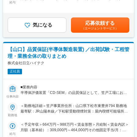
ケーション能力も大切なお仕事です。
給与
350,000円＜昇給有無＞有＜残業手当＞有＜給与補足＞※経験・能
わたっており、その内訳は民間企業８割、官公庁２割となってい
力等を考慮の上、当社規定により決定します。■給与改定：年1回
ます。同社では単に装置や機材を提供するだけにとどまらない
■具体的な業務：
■賞与：年2回（7月、12月）賃金はあくまでも目安の金額であ
「Think & Soiution」の姿勢でお客様のお困り事の解決を目指して
◇据付（搬入・組立・調整・取扱い説明）
り、選考を通じて上下する可能性があります。月給(月額)は固定手
います。
応募依頼する
◇保守（保守契約・点検契約）
気になる
当を含めた表記です。
（エージェントサービス）
◇整備（保守に含まない部品等の交換）
◇修理（故障オンコールを受け訪問し復旧）
■取扱う医療機器
【山口】品質保証(半導体製造装置) ／出荷試験・工程管
MRI装置、CT装置、X線撮影装置、超音波診断装置、骨密度測定
理・業務全体の取りまとめ
装置等
株式会社日立ハイテク
■主なお客様
正社員
病院、クリニック等の医療機関
■組織構成：
■業務内容
16名（男性13名・女性3名）平均年齢38歳
半導体評価装置「CD-SEM」の品質保証として、笠戸工場におけ
仕事内容
る出荷試験・工程管理などの実務と、業務全体の取りまとめを担
■業務の魅力：
っていただきます。顧客納入仕様を満たしているか、据付先で安
＜勤務地詳細＞笠戸事業所住所：山口県下松市東豊井794 勤務地
お客様が満足する製品・サービス・ソリューションを提供するこ
定稼働できるかを装置トータルで確認し、試験結果の分析・改善
最寄駅：JR山陽本線／下松駅受動喫煙対策：屋内喫煙可能場所あ
とで、医療業界の課題を解決し人々の健康や豊かな生活に貢献す
活動まで一貫して関わるポジションです。工程管理や関係部署と
勤務地
り変更の範囲：会社の定める事業所（リモートワーク含む）
ることができます。
の調整、派遣メンバーへの指示出しもお任せするため、品質面か
＜予定年収＞664万円～988万円＜賃金形態＞月給制＜賃金内訳＞
ら生産全体をリードできるやりがいの大きい環境です。
■教育制度：
月額（基本給）：309,000円～464,000円その他固定手当/月：
千葉県柏市にある研修施設でサービスエンジニアとしての研修実
給与
5,000円固定残業手当/月：82,500円～123,200円（固定残業時間
【具体的な業務内容】