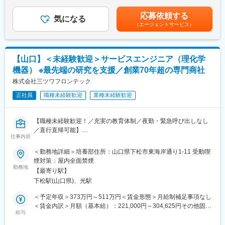
支給＜月給＞212,500円～318,800円（一律手当を含む）＜昇給有
張がございます。
事に対して、電話でお答えしたり、客先に行って説明したり、簡
無＞有＜残業手当＞有＜給与補足＞■昇給：年1回（4月）■賞与：
応募依頼する
単なものであれば修理をしたり、協力会社に対応依頼をしたりし
気になる
年2回（7月・12月）※平均5ヵ月分（入社年度は50％支給）※固定
＜教育／育成支援に関して＞
（エージェントサービス）
て解決するお仕事です。
手当は住居手当です。賃金はあくまでも目安の金額であり、選考
キャリア別の教育プランを用意しています。
を通じて上下する可能性があります。月給(月額)は固定手当を含め
業務遂行にあたり必要な知識を学ぶための外部セミナー等も受け
■業務の特徴：
た表記です。
ていただくことができます。
・多くの製品に関するメンテナンスや修理業務は外注先へ依頼し
【山口】＜未経験歓迎＞サービスエンジニア（理化学
ます。その為、社内で修理受付、電話対応、事務処理が多いポジ
変更の範囲：会社の定める業務
機器） ※最先端の研究を支援／創業70年超の専門商社
ションです。割合としては半分くらいです。
・外注先での取り扱いが少ない機械やコンピュータ関連製品など
株式会社三ツワフロンテック
は、外注先を通さず直接対応いたします。その際は、直接客先へ
正社員
職種未経験歓迎
業種未経験歓迎
行きます。
※対象エリア：山口県内
【職種未経験歓迎！／充実の教育体制／夜勤・緊急呼び出しなし
■働き方：
／直行直帰可能】
常に客先で対応するわけではない事、客先の閉店時間も早いこと
仕事内容
■業務内容：
から
同社のサービスエンジニアとして、以下の業務をお任せいたしま
＜勤務地詳細＞培養部住所：山口県下松市東海岸通り1-11 受動喫
残業は10時間程度なのでプライベートも充実させることができま
す。
煙対策：屋内全面禁煙
す。
＜具体的には…＞
勤務地
【最寄り駅】
1)お客様先に訪問し、製品の使用目的や必要な機能等をヒアリン
■キャリアパス：
下松駅(山口県)、光駅
グ
長期的に同社のサービスエンジニアとして活躍頂く事も、独立し
2)仕様決定や装置の配置等の機械設計
＜予定年収＞373万円～511万円＜賃金形態＞月給制補足事項なし
て指定工場となることも可能です。同社から独立して指定工場と
3)詳細設計や回路設計は外部の協力会社に依頼し、設計の最終詰
＜賃金内訳＞月額（基本給）：221,000円～304,625円その他固定
なった実績もあります。
め
給与
手当/月：16,600円＜月給＞237,600円～321,225円＜昇給有無＞
4)製造も同様に協力会社に依頼し、工程管理や設計の調整
有＜残業手当＞有＜給与補足＞※経験・能力を考慮の上決定しま