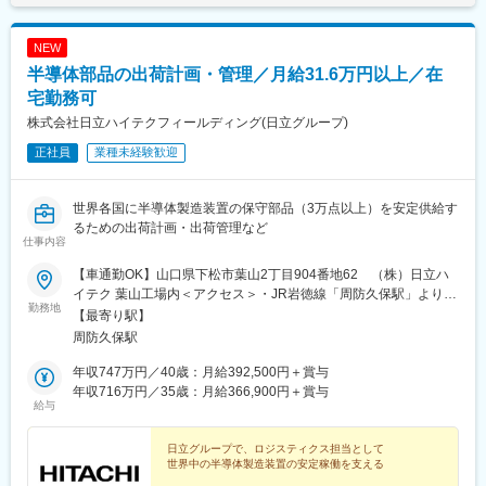
NEW
半導体部品の出荷計画・管理／月給31.6万円以上／在
宅勤務可
株式会社日立ハイテクフィールディング(日立グループ)
正社員
業種未経験歓迎
世界各国に半導体製造装置の保守部品（3万点以上）を安定供給す
るための出荷計画・出荷管理など
仕事内容
【車通勤OK】山口県下松市葉山2丁目904番地62 （株）日立ハ
イテク 葉山工場内＜アクセス＞・JR岩徳線「周防久保駅」より車
勤務地
で4分・「徳山東IC」から車で12分※受動喫煙対策：原則屋内禁煙
【最寄り駅】
（喫煙専用室設置、または屋外に喫煙スペースあり／事業所によ
周防久保駅
り異なる）※将来的な転勤の可能性あり
年収747万円／40歳：月給392,500円＋賞与
年収716万円／35歳：月給366,900円＋賞与
給与
日立グループで、ロジスティクス担当として
世界中の半導体製造装置の安定稼働を支える