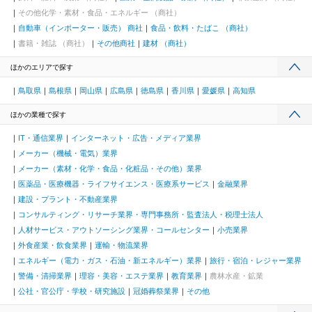
その他化学・素材・食品・エネルギー （商社）
自動車（インポーター・販売） 商社
食品・飲料・たばこ （商社）
書籍・雑誌 （商社）
その他商社
建材 （商社）
ほかのエリアで探す
鳥取県
島根県
岡山県
広島県
徳島県
香川県
愛媛県
高知県
ほかの業種で探す
IT・通信業界
インターネット・広告・メディア業界
メーカー（機械・電気）業界
メーカー（素材・化学・食品・化粧品・その他）業界
医薬品・医療機器・ライフサイエンス・医療系サービス
金融業界
建設・プラント・不動産業界
コンサルティング・リサーチ業界・専門事務所・監査法人・税理士法人
人材サービス・アウトソーシング業界・コールセンター
小売業界
外食産業・飲食業界
運輸・物流業界
エネルギー（電力・ガス・石油・新エネルギー）業界
旅行・宿泊・レジャー業界
警備・清掃業界
理容・美容・エステ業界
教育業界
農林水産・鉱業
公社・官公庁・学校・研究施設
冠婚葬祭業界
その他