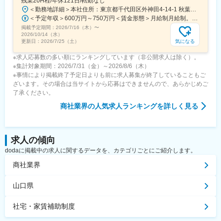
残業20H程/年休121日/転勤なし
＜勤務地詳細＞本社住所：東京都千代田区外神田4-14-1 秋葉原UDX南ウイング18F勤務地最寄駅：JR山手線・総武線／秋葉原駅受動喫煙対策：屋内全面禁煙変更の範囲：会社の定める事業所（リモートワーク含む）
＜予定年収＞600万円～750万円＜賃金形態＞月給制月給制。賞与昨年支給実績6.7ヶ月分。＜賃金内訳＞月額（基本給）：300,000円～410,000円＜月給＞300,000円～410,000円＜昇給有無＞有＜残業手当＞有＜給与補足＞賞与は直近3年間の平均で6.5か月分支給として計算。全社平均である20時間分の時間外手当含む。時間外手当は1分単位で支給。賃金はあくまでも目安の金額であり、選考を通じて上下する可能性があります。月給(月額)は固定手当を含めた表記です。
掲載予定期間：
2026/7/16（木）
〜
2026/10/14（水）
気になる
更新日：
2026/7/25（土）
※求人応募数の多い順にランキングしています（非公開求人は除く）。
※集計対象期間：2026/7/31（金）～2026/8/6（木）
※事情により掲載終了予定日よりも前に求人募集が終了していることもご
ざいます。その場合は当サイトから応募はできませんので、あらかじめご
了承ください。
商社業界
の人気求人ランキングを詳しく見る
求人の傾向
dodaに掲載中の求人に関するデータを、カテゴリごとにご紹介します。
商社業界
山口県
社宅・家賃補助制度