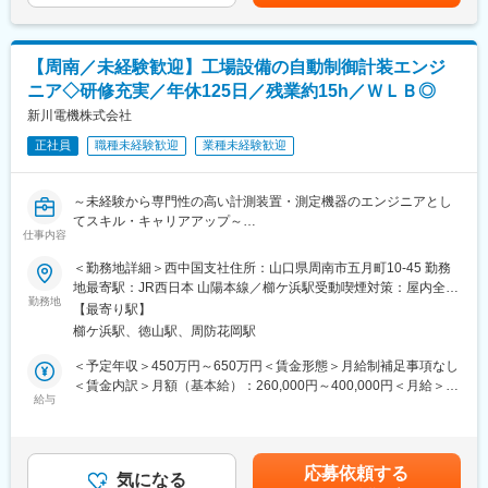
ために短期の海外出張を経験する機会があります。
る可能性があります。月給(月額)は固定手当を含めた表記です。
笠戸調達部は以下3つのグループで構成されています。
＜出張／駐在に関して＞
当社では品目ごとに担当バイヤーを配置しており、所属するグル
装置の搬入・立ち上げや改造のために海外出張がありますが、実
ープによって取り扱い品目が異なります。
際に製品が動く現場をご覧いただき、業務に活かしていただくた
【周南／未経験歓迎】工場設備の自動制御計装エンジ
今回の採用では、直接材の調達バイヤーとして、モノづくり協創
めの出張となります。
ニア◇研修充実／年休125日／残業約15h／ＷＬＢ◎
グループへの配属を予定していますが、ご経験・希望に応じて購
買グループへの配属も検討します。
新川電機株式会社
変更の範囲：会社の定める業務
◇モノづくり協創グループ：板金、機械加工品、樹脂切削、石
正社員
職種未経験歓迎
業種未経験歓迎
英、配管部品等の購買を担当
◇購買グループ：電源、真空ポンプ、マスフローユニットをはじ
めとしたユニット品のカスタム品、標準品の購買を担当
～未経験から専門性の高い計測装置・測定機器のエンジニアとし
◇企画・管理グループ：笠戸調達全体の企画、管理を担当
てスキル・キャリアアップ～
仕事内容
■やりがい・仕事の魅力：
■採用背景：
＜勤務地詳細＞西中国支社住所：山口県周南市五月町10-45 勤務
当社では顧客・サプライヤーに対して「約束を守る」ということ
案件増加と、世代交代に向けての増員募集です。DXやAI活用な
地最寄駅：JR西日本 山陽本線／櫛ケ浜駅受動喫煙対策：屋内全面
を最も大切にしています。たとえ困難な状況下でもそうした姿勢
ど、新しいテーマに取り組むためにも、体制強化が必要となって
勤務地
禁煙変更の範囲：会社の定める事業所
を貫くことで、信頼関係を構築し円滑に業務を進めていただくこ
【最寄り駅】
います。
とができます。
櫛ケ浜駅、徳山駅、周防花岡駅
また、教育制度が充実しており、ご自身が興味ある分野での研修
■概要：
＜予定年収＞450万円～650万円＜賃金形態＞月給制補足事項なし
を通してキャリアアップしていただくことができます。
発電所や石油・化学プラント、大手メーカーの工場等で、温度・
＜賃金内訳＞月額（基本給）：260,000円～400,000円＜月給＞
圧力・流量などを計測するセンサーや制御機器を組み合わせ、
給与
260,000円～400,000円＜昇給有無＞有＜残業手当＞有＜給与補足
■職場の雰囲気：
「どう変えると安全・効率・省エネにつながるか」を構想する業
＞※上記金額はあくまでも想定であり、ご経験／スキルを鑑みて最
失敗を恐れず、新しい取り組みを取り入れる風潮があります。独
務です。
終決定致します。■賞与：年2回（7月、12月）過去実績：基本給
自のアイディアをもとに改善方法を提案していただけるような環
の3ヶ月程度 ※業績によっては期末賞与あり（2月）■昇給：年1
境です。
応募依頼する
■入社後の流れ：
気になる
回（4月）賃金はあくまでも目安の金額であり、選考を通じて上下
また、課題解決に対して組織として邁進する一体感が笠戸地区の