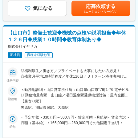
プロジェクトの内容・テーマにもよりますが、基本的に数名単位
業手当＞有＜給与補足＞等級に応じ、業務手当を支給L業務手当は
す。
応募依頼する
で進めていくケースが多く、短いもので1～2年、長いものだと3
気になる
30時間分の時間外勤務手当・休日出勤手当に相当する額を支給
（エージェントサービス）
世代先などを見据え、5～6年かけて1つのテーマに取り組んでい
L30時間を超える時間外勤務、休日出勤分は追加で支給。※業務手
■組織構成
ただきます。
当支給対象外の場合、実残業時間分を支給賃金はあくまでも目安
各営業所営業・サービスエンジニア・事務で構成されておりま
の金額であり、選考を通じて上下する可能性があります。月給(月
す。
＜業務キーワード＞※下記に関連する業務経験・知見をお持ちの方
額)は固定手当を含めた表記です。
エリアごとに営業とサービスエンジニアがそれぞれ一人配属され
【山口市】整備士歓迎◆機械の点検や説明担当◆年休
は大歓迎です。
ます。
１２６日◆残業１０時間◆教育体制あり◆
プラズマ/エッチング/イオン/粒子/流体/マイクロ波/高周波/真
空/CVD/スパッタリング（スパッタ）/リソグラフィー/無機材料/セ
株式会社イヤサカ
■当社の魅力
ラミック/シリコン/シーケンス制御/シュミレーション
・中国エリアに30拠点を展開するホシザキグループ
正社員
職種未経験歓迎
・創業1976年から中四国エリアの業務用厨房機器業界をけん引
【製品について】
・役職別・社歴別の研修制度充実
エッチング装置は半導体デバイスの製造プロセスに使われる装置
◎福利厚生／働き方／プライベートも大事にしたい方必見！
です。半導体の微細化が進み、複雑な立体構造を正確に作りたい
■企業情報
◎残業月平均10時間程度／年休126日／ＵＩターン移住者向け家
というニーズが高まる中、半導体製造プロセスにおけるエッチン
仕事内容
私たちホシザキグループは、多様化する「食」に対するニーズの
賃補助充実
グ工程の重要性が高まっています。
変化に対応し、お客様のみならず社会に貢献できる「進化する企
◎整備士歓迎！車に関わるお仕事をしていた方も大歓迎！
＜勤務地詳細＞山口営業所住所：山口県山口市宝町1-76 電子ビル
業」であることを目指します。
1F勤務地最寄駅：山口線／湯田温泉駅受動喫煙対策：屋内全面禁
■働き方
これを満たすため、独自の技術に基づくオリジナル製品を創造
■お仕事内容：
勤務地
煙
ご家庭事情に合わせて一時的なリモートワークは可能ですが、基
【最寄り駅】
し、より快適でより効率的な食環境へ向けての新たな提案と迅速
自動車関連機器の専門商社である同社にて、自社製品や海外メー
本的には出社いただき、業務を進めていただきます。
矢原駅、湯田温泉駅、大歳駅
かつ高品質なサービスを提供します。
カーの輸入製品のサービスエンジニアとしてご活躍いただきま
※平均残業時間は20時間ほどとワークライフバランスを整えやす
す。
＜予定年収＞330万円～500万円＜賃金形態＞月給制＜賃金内訳＞
い環境です。
変更の範囲：会社の定める業務
月額（基本給）：165,000円～260,000円その他固定手当/月：
■具体的には：
給与
20,500円～26,800円固定残業手当/月：27,000円～32,000円（固
＜出張／駐在に関して＞
営業の方が受けた依頼や、電話にて受けた顧客からの「機械の不
定残業時間10時間0分/月）超過した時間外労働の残業手当は追加
国内拠点（東京国分寺）や海外拠点（米国・台湾・韓国）への出
具合が起きた」「機械の使い方が分からない」等の要望やお困り