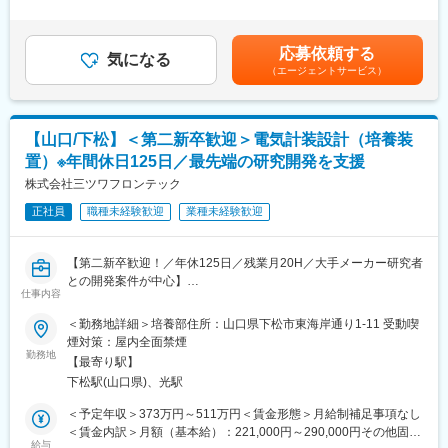
・顧客訪問／ニーズ獲得／フィールドテスト／見積／受注・契約
はあくまでも想定でありご経験／スキルを鑑みて最終決定します■
は行われ続けるので、業界としては非常に安定しているのも特徴
／納品まで一貫して対応が可能です。システムの納品などは自社
賞与：年2回（7月、12月）過去実績：基本給の3ヶ月程度 ※業績
です。
で設計を行う場合もあり、社内の担当と協力して業務を進めま
によっては期末賞与あり（2月）■昇給：年1回賃金はあくまでも
応募依頼する
す。（エンジニア担当、ソフト設計担当）
気になる
目安の金額であり、選考を通じて上下する可能性があります。月
（エージェントサービス）
・平均担当社数：1社～10社程度
給(月額)は固定手当を含めた表記です。
・受注単価／納品期間：【単品】数万～数百万／2～3か月【シス
テム】1000万～億単位／1～2年
※技術的な商談等は、技術担当とご同行いただきます。
【山口/下松】＜第二新卒歓迎＞電気計装設計（培養装
置）※年間休日125日／最先端の研究開発を支援
■入社後の流れ：
まずは先輩に同行し、お客様のニーズや製品知識をつけていただ
株式会社三ツワフロンテック
きます。業界・製品知識を身に着けるには時間もかかりますが、
正社員
職種未経験歓迎
業種未経験歓迎
その分顧客の期待に応えられるようになる成長実感があります。
■評価制度：
【第二新卒歓迎！／年休125日／残業月20H／大手メーカー研究者
・メーカー勉強会／社内研修・OJTが充実し、入社時点で高度な
との開発案件が中心】
技術知識は不要
仕事内容
■業務内容：
・売上だけでなく「何を考え、どう行動したか」というコンピテ
同社は、電機メーカーや製薬メーカーなど各大手メーカーや大
＜勤務地詳細＞培養部住所：山口県下松市東海岸通り1-11 受動喫
ンシーも評価し、新しい情報を取りに行く姿勢をしっかり評価し
学・官公庁に対して、研究に使用される分析機器や計測機器等を
煙対策：屋内全面禁煙
ます。
販売している専門商社です。同社の技術職として、研究や開発に
勤務地
【最寄り駅】
欠かせない培養装置の電気計装設計業務をお任せいたします。
■やりがい：
下松駅(山口県)、光駅
＜具体的には…＞
・ものを売る営業ではなく、顧客の課題解決に向き合っていく営
・センサーやモーター、部品の設定、配置・設計
＜予定年収＞373万円～511万円＜賃金形態＞月給制補足事項なし
業スタイルです。当社は技術力を主体とした商社兼メーカーです
・仕様書作成、メーカー折衝、技術調査など
＜賃金内訳＞月額（基本給）：221,000円～290,000円その他固定
ので幅広い課題に対応することが可能です。
・制御ソフトの設計、コーディング等
給与