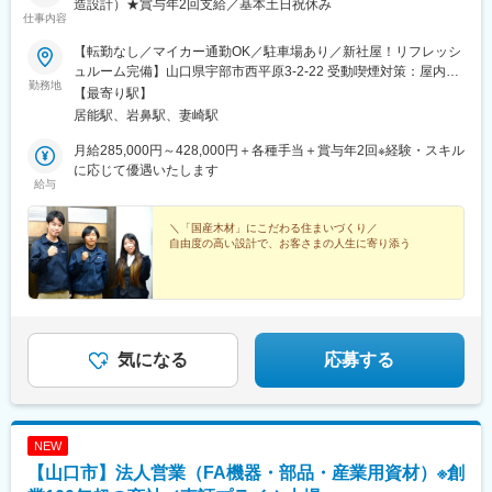
造設計）★賞与年2回支給／基本土日祝休み
仕事内容
【転勤なし／マイカー通勤OK／駐車場あり／新社屋！リフレッシ
ュルーム完備】山口県宇部市西平原3-2-22 受動喫煙対策：屋内全
勤務地
面禁煙★完成したばかりの新社屋には、社員がリラックスして過
【最寄り駅】
ごせるリフレッシュルームを完備。清潔感のあるオフィスで快適
居能駅、岩鼻駅、妻崎駅
に働ける環境です！
月給285,000円～428,000円＋各種手当＋賞与年2回※経験・スキル
に応じて優遇いたします
給与
＼「国産木材」にこだわる住まいづくり／
自由度の高い設計で、お客さまの人生に寄り添う
気になる
応募する
NEW
【山口市】法人営業（FA機器・部品・産業用資材）※創