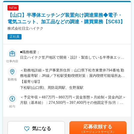
幅広い業界のモノを“動かす・運ぶ・伝える”装置に関わるご提案を
性があります（海外は本人希望を考慮し、1回の経験を推奨しま
しており、様々なお客様に引き合いをいただいています。
NEW
す）。
【山口】半導体エッチング装置向け調達業務◆電子・
・異物混入対策やガス・水・ヒーター系の安全管理が重要で、慎
変更の範囲：会社の定める業務
重な作業姿勢が求められます。
電気ユニット、加工品などの調達・購買業務【SC63】
・検査拠点と連携し、製造側でも検査業務を分担する運用です。
株式会社日立ハイテク
正社員
■主な業務内容：
・組み立て：先輩のOJTで工程を習得し、部品のボルト締め等を
中心にユニット単位で組み上げます。
■職務概要：
・検査：1台あたり概ね7日（出荷検査5日、組み立て・解体2日）
日立ハイテク笠戸地区で開発・設計・製造している半導体エッチ
で実施し、自動検査と手動確認を併用します。
仕事内容
ング装置を構成する電子・電気ユニット、加工品などの調達・購
・出張・現場対応：顧客先での立ち上げや改造対応を行い、必要
買業務をご担当いただきます。サプライチェーン全体を俯瞰的に
に応じて現地で調整・確認を行います。
＜勤務地詳細＞笠戸事業所住所：山口県下松市東豊井794番地 勤
捉え、課題解決に向けた調達戦略を立案・実行をすることでサプ
務地最寄駅：JR線／下松駅受動喫煙対策：屋内喫煙可能場所あり
ライチェーンの改善・強化を推進いただきます。
勤務地
■組織：
変更の範囲：会社の定める事業所（リモートワーク含む）
【最寄り駅】
部門全体で78名が所属しており、組み立てグループは47名、検査
下松駅(山口県)、周防花岡駅、生野屋駅
■職務詳細：
グループは25名、製造技術グループが5名となっております。
・半導体製造用精密装置（エッチング装置）を構成する部材（電
組み立てグループと検査グループは活発に人員の交流を行ってお
＜予定年収＞487万円～860万円＜賃金形態＞月給制＜賃金内訳＞
子・電気ユニット、加工品など）の調達業務
ります。
月額（基本給）：274,500円～397,400円その他固定手当/月：
・高性能機器、加工品など重要部材の国内外サプライヤーソーシ
給与
5,000円固定残業手当/月：82,500円～114,500円（固定残業時間
ングと調達戦略の立案、契約業務
■働き方：
30時間0分/月）超過した時間外労働の残業手当は追加支給＜月給
※必要に応じ国内外出張あり
残業は月平均で約30時間程度です。業務は基本的に日中中心です
＞362,000円～516,900円（一律手当を含む）＜昇給有無＞有＜残
・原価低減活動（原価低減を目的としたVE活動の取組みを含む）
が、製品の納期や立ち上げ状況により繁忙期は変動することがあ
業手当＞有＜給与補足＞■給与改定：年1回■賞与：年2回（6月・
応募依頼する
気になる
ります。経験を積むことで、装置の搬入・立ち上げや改造対応の
12月）賃金はあくまでも目安の金額であり、選考を通じて上下す
（エージェントサービス）
■組織体制・配属先：