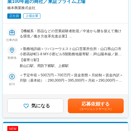
業100年超の商社／東証プライム上場
椿本興業株式会社
正社員
上場企業
【機械系・部品などの営業経験者歓迎／中途から腰を据えて働け
る環境／働き方改革先進企業】
仕事内容
「モノを売る」のではなく、幅広い産業の課題解決を担います。
＜勤務地詳細＞ツバコーウエスト山口営業所住所：山口県山口市
＜具体的には＞
小郡高砂町1-8 MY小郡ビル5階勤務地最寄駅：JR山陽本線／新山
（1）製造現場の生産ラインや産業機器、自動車や動力機器等に組
勤務地
口駅受動喫煙対策：屋内全面禁煙変更の範囲：会社の定める事業
【最寄り駅】
み込まれている、モーター・減速機・チェーン・ギア等の”動力伝
所
新山口駅、周防下郷駅、上郷駅
達部品”（案件金額：数万～数百万程度）
（2）生産ラインのマテリアルハンドリング、加工、組立等に対す
＜予定年収＞500万円～700万円＜賃金形態＞月給制＜賃金内訳＞
る自動化、省力化を促進する”大型産業用機械設備・事業プラン
月額（基本給）：290,000円～395,000円＜月給＞290,000円～
ト”（案件金額：数百万～数億程度。）
給与
395,000円＜昇給有無＞有＜残業手当＞有＜給与補足＞■昇給：あ
（3）化学不織布・産業用樹脂を素材として、製品用素材、加工、
り■賞与実績:年2回計5.1ヶ月分(前年度)賃金はあくまでも目安の金
および最終製品形成・組立といった川上～川下までトータルの提
額であり、選考を通じて上下する可能性があります。月給(月額)は
案型営業
固定手当を含めた表記です。
応募依頼する
気になる
（エージェントサービス）
・ルート営業が中心です。担当領域によりますが、1人あたり
10~15社程度を担当し、複数のメーカーを横断しての折衝、納品
～機器の据付設置まで、トータルにフォローします。
NEW