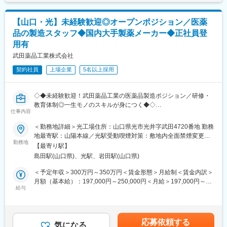
ただいております。
・製造工程にて発生した逸脱の調査および是正予防措置の立案
◇働き方
・製造に関する文書（手順書/製造指図記録書）の作成/照査
年間休日120日、フレックスや時間年休制度等、ワークライフバ
【山口・光】未経験歓迎◎オープンポジション／医薬
・規制当局査察、社内外監査における製造部門の支援
ランスを整えながら働くことが可能です。また、業務との兼ね合
品の製造スタッフ◆国内大手製薬メーカー◆正社員登
※部署内には10名ほどのメンバーが在籍しております。
いによりますが、月5日まで好きなタイミングで在宅勤務が可能で
用有
す。退職者は年間1～2名程度で高い定着率を誇っております。
■ポジションの魅力：
武田薬品工業株式会社
・ワクチンという人々の健康に大きく貢献する製品に携わること
変更の範囲：会社の定める業務
契約社員
上場企業
5名以上採用
ができる
・国内外の様々な拠点に居る専門家たちとコミュニケーションを
とり、最新の製造技術や薬事規制を学ぶことができる
◇◆未経験歓迎！武田薬品工業の医薬品製造ポジション／研修・
教育体制◎一生モノのスキルが身につく◆◇
■居住地について：
仕事内容
◎入社にあたって転居が必要な方には引っ越し費用や借上げ社宅
＼社会的にも期待が寄せられる、医薬品工場でのご経験・スキル
（もしくは住宅手当）等の補助がございます（条件あり)
＜勤務地詳細＞光工場住所：山口県光市光井字武田4720番地 勤務
習得が叶います！／
◎山口県光市は、新大阪から新幹線を利用して2時間強ほどの場所
地最寄駅：山陽本線／光駅受動喫煙対策：敷地内全面禁煙変更の
◎国内トップクラスの製薬メーカー「武田薬品工業」で就業がで
勤務地
にあります。となりの下松市は2022年「住みよさランキング」で
範囲：会社の定める事業所（リモートワーク含む）
【最寄り駅】
きます
全国13位にランクインしており、子育て、医療、生活の利便性等
島田駅(山口県)、光駅、岩田駅(山口県)
◎接客スタッフや食品製造スタッフなど、異業種・異業界からの
の優れた環境で、当社の社員も下松市から通勤する方が多いです
入社実績あり
＜予定年収＞300万円～350万円＜賃金形態＞月給制＜賃金内訳＞
◎年間休日123日、社食など福利厚生充実
■当社について：
月額（基本給）：197,000円～250,000円＜月給＞197,000円～
◎遠方から転居される方には、引越し費用負担や住宅補助あり
給与
240年の歴史の中でタケダでは常に患者様を中心に考え、世の中
250,000円＜昇給有無＞有＜残業手当＞有＜給与補足＞※給与はキ
◎契約社員スタートですが、正社員登用実績も多数ございます
（世界中）の人々により健やかで輝かしい未来をお届けすること
ャリア・能力等を考慮の上、当社規程により決定・昇給年1回・賞
を目指してきました。そして従業員1人ひとりにそれぞれの能力と
与年2回賃金はあくまでも目安の金額であり、選考を通じて上下す
◆想定配属ポジション
熱意に応じた成長の機会を提供する事にも組んで取り組んでいま
る可能性があります。月給(月額)は固定手当を含めた表記です。
応募依頼する
・固形製剤（錠剤、カプセル等）の製造・包装工程
気になる
す。私たちと一緒に、世界中の人々のいのちに貢献し、更なる成