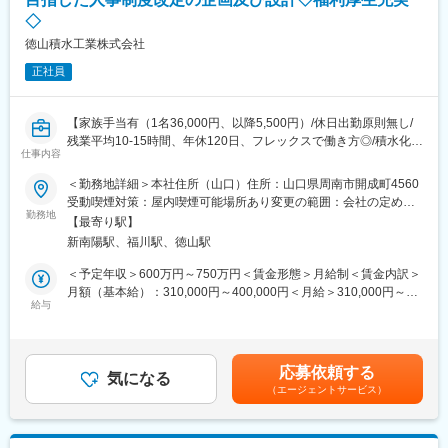
私たちの部門（Global Vaccine Business Unit ジャパンワクチンマ
◇
ニュファクチャリング）では，高品質なワクチン注射剤の治験薬
製造や商用生産を通じて、世界中の人々の健康と医療の未来に貢
徳山積水工業株式会社
献しています。自分たちが製造したワクチンが、お子さんや身
正社員
内、親しい友人に届くということは非常にやりがいのある仕事で
す。是非、我々と共に新しいワクチン製造を進め、ワクチンの安
定供給に貢献しませんか！
【家族手当有（1名36,000円、以降5,500円）/休日出勤原則無し/
残業平均10-15時間、年休120日、フレックスで働き方◎/積水化学
■当社について：
仕事内容
グループ/福利厚生充実/優良化学メーカー】
・当社は常に患者さんを中心に考え、世界中の人々により健やか
で輝かしい未来をお届けすることを目指してきました。従業員一
＜勤務地詳細＞本社住所（山口）住所：山口県周南市開成町4560
■業務内容：
人ひとりにそれぞれの能力と熱意に応じた成長の機会を提供する
受動喫煙対策：屋内喫煙可能場所あり変更の範囲：会社の定める
・組織力強化のための人事制度改定に関する実務推進 等
勤務地
ことにも組んで取り組んでいます。
事業所
【最寄り駅】
・人事制度に関する企画設計及び、規則等の整備、関連する資料
・当社は国内第一の製薬企業、そして業界を牽引するグローバル
新南陽駅、福川駅、徳山駅
の作成 等
リーダーです。従業員は四つの優先順位（患者さん中心、社会と
＊約150名程度の規模感の当社で中期計画達成を目指し、
の信頼関係構築、レピュテーションの向上、事業の発展）とタケ
＜予定年収＞600万円～750万円＜賃金形態＞月給制＜賃金内訳＞
組織改革を行っていく仲間になっていただきたいと考えていま
ダイズム（誠実＝公正・正直・不屈）のもと一致団結していま
月額（基本給）：310,000円～400,000円＜月給＞310,000円～
す！
給与
す。タケダイズムは私たちの信念であり正しい方向へ導く羅針盤
400,000円＜昇給有無＞有＜残業手当＞有＜給与補足＞個人のス
です。当社は日々の業務においてタケダイズムを体現していま
キル、経験に基づき社内にて検討■年収構成：月給12ヶ月、残業
■入社後イメージ：
す。
10時間/月、賞与5.3ヶ月、大卒 概算モデル 30代後半（配偶
直後…弊社の人事業務、総務業務に関することを知る
者・子1名）…670万円～賃金はあくまでも目安の金額であり、選
応募依頼する
半年後…組織課題、人事課題をメンバーと共有し意見交換を行っ
気になる
変更の範囲：会社の定める業務
考を通じて上下する可能性があります。月給(月額)は固定手当を含
（エージェントサービス）
ていく
めた表記です。
1年後…従業員と事業利益の双方を意識し、具体的な施策を企画で
きるようになる
※将来的には人事等の知見を活かし、マネジメント業務も視野に成