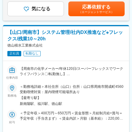
設計変更、工程変更、サプライヤ是正等の立案
性があります。月給(月額)は固定手当を含めた表記です。
熱意に応じた成長の機会を提供する事にも組んで取り組んでいま
応募依頼する
●国内外の製造業者の製品品質の監査による確認
気になる
す。私たちと一緒に、世界中の人々のいのちに貢献し、更なる成
（エージェントサービス）
ISO 13485 QMSに基づく手順・記録・変更管理、製造工程の監査
長と活躍を目指しませんか。
業務
変更の範囲：会社の定める業務
■組織について
【山口/周南市】システム管理/社内DX推進など※フレッ
医療保証業務は東京本社と岩国事業所に組織がございます。今回
クス/残業10～20h
募集している岩国事業所では機器の解析をメインで対応を行って
います。
徳山積水工業株式会社
岩国事業所は25名程度の組織となっており、酸素濃縮器をメイン
正社員
転勤なし
で取り扱うチームと導入品（CPAP、診断機など）を取り扱うチー
ムに分かれています。
ご経験に応じて、どちらのチームに配属となるか検討させていた
【周南市の化学メーカー/年休120日/スーパーフレックスでワーク
だきます。
ライフバランス〇/転勤無し】
仕事内容
■製品について
■業務内容
＜勤務地詳細＞本社住所（山口）住所：山口県周南市開成町4560
・酸素濃縮装置（ハイサンソシリーズ）
自社プラント内の”システム管理”や”DX推進”を中心にお任せいた
受動喫煙対策：屋内喫煙可能場所あり
室内の空気から酸素を作り、自宅での酸素吸入を支える機器
します。
勤務地
・CPAP装置（スリープメイトシリーズ）
【最寄り駅】
社内DX化に向け、新たなポジションでの募集です。
睡眠時無呼吸症候群の治療に使う呼吸補助機器
新南陽駅、福川駅、徳山駅
など様々な製品を取り扱っています。
■採用背景
＜予定年収＞400万円～650万円＜賃金形態＞月給制月給+賞与＝
当社では生産現場の紙資料からiPadへ移行など直近電子化が進ん
予定年収（手当含まず）＜賃金内訳＞月額（基本給）：220,000
【企業の特徴】
できておりますが、
給与
円～350,000円＜月給＞220,000円～350,000円＜昇給有無＞有＜
■「変化」を繰り返して成長する企業
まだまだ既存の風習が変えられていない現状がございます。
残業手当＞有＜給与補足＞個人のスキル、経験に基づき社内にて
・1918年に日本初のレーヨンメーカーとして創業以来、高機能素