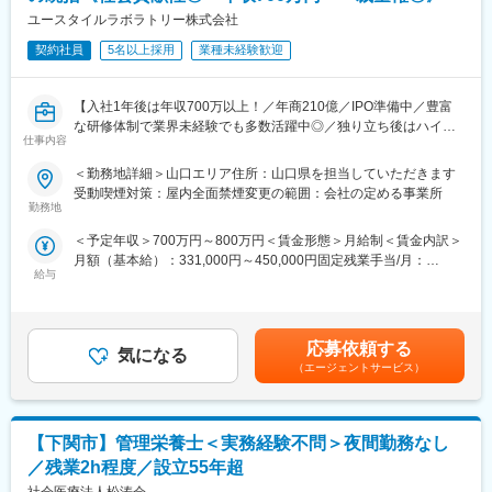
ユースタイルラボラトリー株式会社
■キャリアパス：
契約社員
5名以上採用
業種未経験歓迎
法人全体の中心として、他部署への発信が必要な機会もありま
す。業務の本質をしっかりと理解し、幅広い知識の習得にも繋が
りますので、臨機応変な対応力、人事としてのスキルと応用力が
【入社1年後は年収700万以上！／年商210億／IPO準備中／豊富
身につけることができます。
な研修体制で業界未経験でも多数活躍中◎／独り立ち後はハイブ
仕事内容
リッドワーク（リモート×出社）も可能】
■社会医療法人松涛会について：
＜勤務地詳細＞山口エリア住所：山口県を担当していただきます
松涛会グループでは、下関地域の急性期病院の時代のニーズ、地
重度障害のある方や高齢者の方等に医療的ケアサービスを行う訪
受動喫煙対策：屋内全面禁煙変更の範囲：会社の定める事業所
域のニーズに合わせて、下関市内に安岡地区・山の田地区・綾羅
問介護事業を提供する当社にて、複数の都道府県を束ねたブロッ
勤務地
木地区・彦島地区に、病院や診療所をコアにした医療・福祉サー
クの運営と責任売り上げの管理業務をお任せするブロックマネー
ビスを10施設31事業所を運営しております。各施設・事業所がお
＜予定年収＞700万円～800万円＜賃金形態＞月給制＜賃金内訳＞
ジャー候補を募集します。
互いに連携を密にしながらサービス提供を行っております。
月額（基本給）：331,000円～450,000円固定残業手当/月：
★下記インタビューをぜひご覧ください！
給与
120,000円（固定残業時間45時間0分/月）超過した時間外労働の
https://eustylelab.co.jp/features/vol1
変更の範囲：会社の定める業務
残業手当は追加支給＜月給＞451,000円～570,000円（一律手当を
含む）＜昇給有無＞有＜残業手当＞有＜給与補足＞■年1回の査定
【業務内容】
有■賞与：年2回※前職給与を考慮※経験・スキル・スタートポジシ
・部門の運営、売上管理
応募依頼する
気になる
ョンにおいて異なる※評価により昇格・昇給あり※エリアにより地
・営業活動
（エージェントサービス）
域加算手当分が異なる※時間外手当は別途全額支給賃金はあくまで
・サービス提供管理・保守
も目安の金額であり、選考を通じて上下する可能性があります。
・ご利用者様やご家族へのヒアリング、サービス設計・立上げ
月給(月額)は固定手当を含めた表記です。
・ケアマネージャーや医療機関、福祉事業所、行政等との調整
【下関市】管理栄養士＜実務経験不問＞夜間勤務なし
・スタッフの採用・指導・育成
・各種プロジェクトへの参加
／残業2h程度／設立55年超
※担当エリアは選考時の希望を考慮の上、決定します。