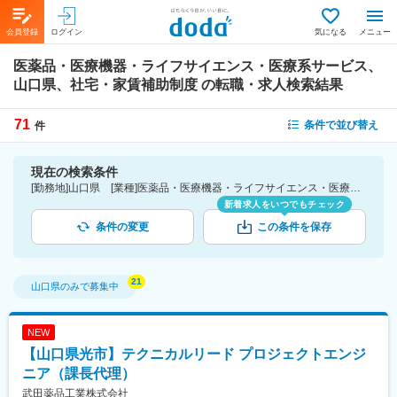
会員登録
ログイン
気になる
メニュー
医薬品・医療機器・ライフサイエンス・医療系サービス、
山口県、社宅・家賃補助制度
の転職・求人検索結果
71
条件で並び替え
件
現在の検索条件
[勤務地]山口県 [業種]医薬品・医療機器・ライフサイエンス・医療系サービス [詳細条件](待遇・福利厚生)社宅・家賃補助制度
新着求人をいつでもチェック
条件の変更
この条件を保存
山口県
のみで募集中
NEW
【山口県光市】テクニカルリード プロジェクトエンジ
ニア（課長代理）
武田薬品工業株式会社