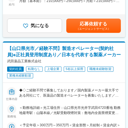
月額（基本給）：210,000円～250,000円＜月給＞210,000円～
す！
■働き方：
給与
250,000円＜昇給有無＞有＜残業手当＞有＜給与補足＞※年収は前
◎遠方から転居される方には、引越し費用負担や住宅補助あり◎
年間休日120日、残業5-10h/月とライフワークバランスを取りやす
職の経験を考慮の上、規定により決定します。■昇給：年1回■賞
い環境です。
与：原則年2回賃金はあくまでも目安の金額であり、選考を通じて
【業務内容】
弊社フレックスタイム制度は、コアタイム無し月内の繁忙にあわ
上下する可能性があります。月給(月額)は固定手当を含めた表記で
※未経験から習得可能な業務内容でございます！
応募依頼する
せて勤務時間を調整することができます。
気になる
す。
医薬品（固形製剤）製造業務
また、業務との兼ね合いによりますが、月5日まで好きなタイミン
（エージェントサービス）
上記製造業務に付帯関連する業務（準備・片付け・清掃など）
グで在宅勤務が可能です。
※業務具体例
- クリーンルーム内での製造機器の操作
■当社の魅力：
【山口県光市／経験不問】製造オペレーター(契約社
- 使用する器具・部品の洗浄
◇安定性
- 製造環境の清掃、消毒
員)※正社員登用制度あり／日本を代表する製薬メーカー
創業60年を超える老舗企業であり、積水化学工業の母体を持つ、
- 用水設備、空調設備の維持管理
強固な事業基盤が強みです。
武田薬品工業株式会社
- 標準作業手順書、作業記録書の制改訂などのパソコン業務
◇成長性
- 医薬品製造のために必要な教育の受講
契約社員
転勤なし
上場企業
5名以上採用
職種未経験歓迎
住インフラ業界を中心として多数の業界から引き合いをいただい
ております。
業種未経験歓迎
■居住地について：
・入社にあたって転居が必要な方には引っ越し費用や借上げ社宅
（もしくは住宅手当）等の補助がございます。
◆◇ご経験不問で募集しております／国内製薬メーカー最大手で
・山口県光市は、人口2万3千人ほどの海・山・川の豊かな自然に
ある同社にて、医薬品の製造オペレーターを募集いたします／正
仕事内容
恵まれたまちである一方、周南工業地帯の東に位置する県内屈指
社員登用制度あり◇◆
の近代的産業都市として、都市基盤整備の進んだ快適な居住環境
＜勤務地詳細＞光工場住所：山口県光市光井字武田4720番地 勤務
を有する、都市と自然が調和した住みよいまちです。
＼社会的にも期待が寄せられる、医薬品工場でのご経験・スキル
地最寄駅：山陽本線／光駅受動喫煙対策：敷地内全面禁煙変更の
習得が叶います！／
勤務地
範囲：会社の定める事業所
■募集部門の紹介
◎国内トップクラスの製薬メーカー「武田薬品工業」
＜予定年収＞300万円～350万円＜賃金形態＞月給制＜賃金内訳＞
光工場は山口県光市にあるタケダの主力生産工場で、光工場はグ
◎年間休日123日、借り上げ社宅制度もあり福利厚生充実！