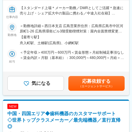
ー』（年収1,500万円も可能）
へステップアップしていくことができます！ぜひチャレンジして
【スタンダード上場＊メーカー勤務／DMRとしてご活躍＊急速に
ください！
売り上げ・シェア拡大中の製品に携わる／中途入社在籍】
仕事内容
■事業内容：
■職務内容：
＜勤務地詳細＞西日本支店 広島営業所住所：広島県広島市中区河
「障がい福祉サービスの新しい風を創る」というミッションを掲
大規模病院やクリニックに向けた臨床検査機器の提案営業をお任
原町1-26 広島県環衛ビル3階受動喫煙対策：屋内全面禁煙変更の
げ、「Innovation」と「Novel」を融合させた先進的なアプローチ
せします。
勤務地
範囲：会社の定める事業所
【最寄り駅】
と温かみのある支援を両立させることで、新しい福祉サービスを
メイン商材は、国内で需要が高まるアレルギー検査に用いられる
舟入町駅、土橋駅(広島県)、小網町駅
展開しております。
自社開発機器・試薬「ドロップスクリーン」です。今回は、業績
・相談支援事業
拡大に伴う組織強化による募集となります。
＜予定年収＞400万円～600万円＜賃金形態＞月給制補足事項なし
・居宅介護支援事業
＜賃金内訳＞月額（基本給）：300,000円～480,000円＜月給＞
・児童発達支援事業
＜具体的な業務内容＞
給与
300,000円～480,000円＜昇給有無＞有＜残業手当＞無＜給与補足
・放課後等デイサービス
・医療施設への直接営業及び特約店との連携（拡販策の立案と実
＞※上記は参考給与となり、詳細は経験、能力等を踏まえて決定し
・生活介護事業
行、引き合い管理）による販売促進活動
ます。賃金はあくまでも目安の金額であり、選考を通じて上下す
・就労継続支援事業
・実機によるデモンストレーション、学会展示等による受注拡大
る可能性があります。月給(月額)は固定手当を含めた表記です。
応募依頼する
・共同生活援助事業
活動
気になる
（エージェントサービス）
・短期入所事業／日中一時支援事業
・顧客等からの製品等情報収集や顧客への製品等情報伝達
・地域生活支援拠点事業
＜担当顧客＞
大規模病院、地域中核病院、クリニック など
NEW
主なカウンターパート：医師、臨床検査技師、看護師
中国・四国エリア◆歯科機器のカスタマーサポート
※病院内の検査室・検査センターが中心となります。
※1人あたり50～100施設程度を担当する想定です。
◇世界トップクラスメーカー／最先端機器／直行直帰
◎
＜担当エリア＞