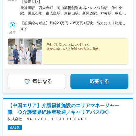
入社後は成長段階や勤務状況に合わせた教育研修で、一人前にな
【最寄り駅】
るまでしっかり教育していきます。
天神川駅、西大寺町・岡山芸術創造劇場ハレノワ前駅、伴中央
＜リスキリング推進の取り組み＞
駅、川原石駅、東広島駅、東福山駅、新尾道駅、神杉駅、中庄
ＤＸに関する研修の無料受講の実施や、通信教育受講料の半額支
駅、津山口駅、松江駅、出雲市駅、西浜田駅、益田駅、伯耆大山
給など、新たなスキルを身につけるために努力する社員を支援し
【前職給与考慮】月給23万円～35万円※経験、能力により決定し
駅、倉吉駅、湖山駅、嘉川駅、通津駅、萩駅、周防花岡駅、新下
ています。
ます
関駅、新西大寺町筋駅、田町駅(岡山県)
給与
■同社の特徴：
同社は成和産業と常盤薬品が経営統合して誕生しました。医療総
決して目立つことはないけれど、
確かに感じる人と地域への大きな貢献。
合商社として共に半世紀以上にわたり地域に根ざし、人々の健康
を支えてきた両社のこの決断は、地域医療のトータルサポートと
いう企業としての使命を十全に果たし、これまで以上に質の高い
事業サービスを提供することを目的としています。また、業界屈
指のアルフレッサグループの一翼を担うことで生まれるシナジー
効果には、計り知れない価値と無限の可能性が秘められていま
気になる
応募する
す。企業としての使命や責務を果たしつつ、進化するソリューシ
ョンで人と医療を未来につなぐため、常に時代の一歩先を展望
し、顧客からの期待に応えます。
【中国エリア】介護福祉施設のエリアマネージャー
職 ◇介護業界経験者歓迎／キャリアパス◎◇
株式会社ＩＮＮＯＶＥＬ ＨＥＡＬＴＨＣＡＲＥ
正社員