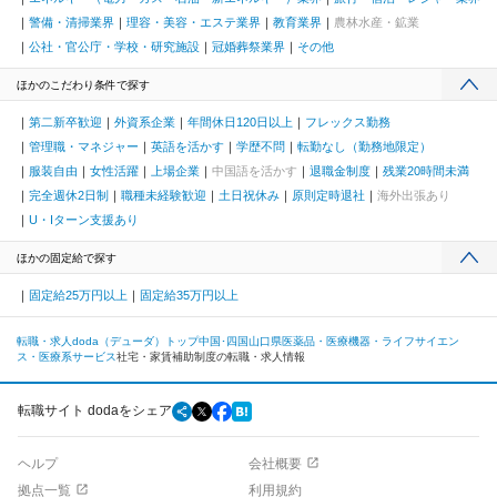
警備・清掃業界
理容・美容・エステ業界
教育業界
農林水産・鉱業
公社・官公庁・学校・研究施設
冠婚葬祭業界
その他
ほかのこだわり条件で探す
第二新卒歓迎
外資系企業
年間休日120日以上
フレックス勤務
管理職・マネジャー
英語を活かす
学歴不問
転勤なし（勤務地限定）
服装自由
女性活躍
上場企業
中国語を活かす
退職金制度
残業20時間未満
完全週休2日制
職種未経験歓迎
土日祝休み
原則定時退社
海外出張あり
U・Iターン支援あり
ほかの固定給で探す
固定給25万円以上
固定給35万円以上
転職・求人doda（デューダ）トップ
中国･四国
山口県
医薬品・医療機器・ライフサイエン
ス・医療系サービス
社宅・家賃補助制度の転職・求人情報
転職サイト dodaをシェア
ヘルプ
会社概要
拠点一覧
利用規約