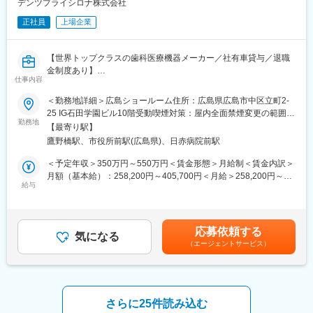
デンツプライシロナ株式会社
広島県メインまたは、中四国エリア
※近県にも出張の可能性があります
正社員
上場企業
＜取り扱い製品例＞
◎アレルギー検査機器・試薬「ドロップスクリーン」
【世界トップクラスの歯科医療機器メーカー／社有車貸与／退職
これまで検査センターに外注していたアレルギー検査を、病院内
金制度あり】
仕事内容
で簡便に実施できる自社製品です。患者様への負担も軽く、外注
検査から院内検査へのシフトチェンジできる、非常に提案価値の
■業務内容
＜勤務地詳細＞広島ショールーム住所：広島県広島市中区立町2-
高い商材です。
主に中国・四国エリアのお客様に対し、当社で展開しているセレ
25 IG石田学園ビル10階受動喫煙対策：屋内全面禁煙変更の範囲：
ック製品の活用方法に関するアドバイスや使用方法のトレーニン
勤務地
会社の定める事業所（リモートワーク含む）
【最寄り駅】
◎糖尿病領域の血液検査機器・試薬（HPLC）
グなどを通して、お客様をサポートするポジションとなります。
鷹野橋駅、市役所前駅(広島県)、日赤病院前駅
糖尿病患者の増加に伴い、迅速な検査・治療へのニーズが高まる
※広島営業所を拠点として中国・四国エリアのお客様を担当いただ
中で、治療前にスピーディな検査結果報告を可能にする製品で
きます。
＜予定年収＞350万円～550万円＜賃金形態＞月給制＜賃金内訳＞
す。
月額（基本給）：258,200円～405,700円＜月給＞258,200円～
＜具体的に＞
給与
405,700円＜昇給有無＞有＜残業手当＞有＜給与補足＞※給与は経
■やりがい：
・顧客を対象とした当社製品であるセレックの購入前および導入
験・能力に応じ選考の過程を通じて決定します。ご経験やスキ
・当社が開発した検査機器の活用による医療および患者さんの
後の研修・使用方法トレーニングをサポート
ル、前職での給与などに応じて、実際の提示金額が上下する可能
「QOL（生活の質）」向上への貢献できます。
・セレックの設置についてサポート
性があります。賃金はあくまでも目安の金額であり、選考を通じ
応募依頼する
・自社が開発した特徴あるアレルギー診断機器・試薬を取り扱っ
・展示会/セミナーの実施
気になる
て上下する可能性があります。月給(月額)は固定手当を含めた表記
（エージェントサービス）
ており、急速に売上やシェアを伸ばしている製品に携われます。
・導入顧客へセレック以外の製品についての案内促進
です。
・事業部制の中で開発から販売まで一気通貫で行っている為、お
※売上数値目標はありません
客様の声を直接伝えることができます。
◇弊社取扱製品：セレック（歯科用CAD/CAMシステム）
■組織構成：
今最も歯科業界で注目を集めるデジタル機器となり、セラミック
さらに25件読み込む
31名
治療を即日で提供できる機器です。