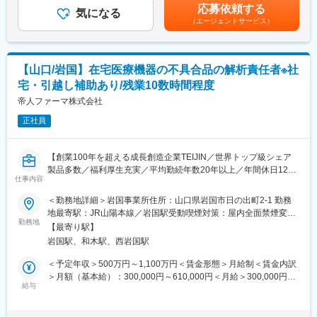
る可能性があります。月給(月額)は固定手当を含めた表記です。
◎山口県光市は、新大阪から新幹線を利用して2時間強ほどの場所
応募依頼する
・医薬品の製造オペレーション業務およびそれに伴う周辺関連業
気になる
にあります。となりの下松市は2022年「住みよさランキング」で
（エージェントサービス）
務
全国13位にランクインしており、子育て、医療、生活の利便性等
・ワクチン製造に関わるドキュメントの作成
の優れた環境で、当社の社員も下松市から通勤する方が多いです
・生産トラブルの対応
・製造工程や設備のバリデーション／クオリフィケーション(ルー
変更の範囲：会社の定める業務
【山口/岩国】在宅医療機器の不具合品の解析責任者※社
ルに沿って運営できているかの確認)
宅・引越し補助あり/残業10数時間程度
■ポジションの魅力：
帝人ファーマ株式会社
完全未経験から、製薬業界の中でも最先端の経験が積めるので、
正社員
ご自身の市場価値を挙げられる転職になります。契約社員スター
トですが、毎年正社員登用実績も多数あり、国内最大手企業でキ
ャリアアップをめざせるポジションです。
【創業100年を超える成長創造企業TEIJIN／世界トップ級シェア
製品多数／福利厚生充実／平均勤続年数20年以上／年間休日120
■居住地について：
仕事内容
日以上】
◎入社にあたって転居が必要な方には引っ越し費用や借上げ社宅
＜勤務地詳細＞岩国事業所住所：山口県岩国市日の出町2-1 勤務
（もしくは住宅手当）等の補助がございます（条件あり)
■業務内容：
地最寄駅：JR山陽本線／岩国駅受動喫煙対策：屋内全面禁煙変更
◎山口県光市は、新大阪から新幹線を利用して2時間強ほどの場所
●市場で発生した医療機器の品質不良/故障の根本原因調査、トレ
勤務地
の範囲：会社の定める事業所
にあります。となりの下松市は2022年「住みよさランキング」で
【最寄り駅】
ンド分析による設計・製造・サプライヤ等への改良提言
全国13位にランクインしており、子育て、医療、生活の利便性等
岩国駅、和木駅、西岩国駅
・市場不良・顧客クレームの初期評価
の優れた環境で、当社の社員も下松市から通勤する方が多いです
受領情報の整備、重大度分類（重大不具合・安全性影響の有
＜予定年収＞500万円～1,100万円＜賃金形態＞月給制＜賃金内訳
無）、使用条件の確認
＞月額（基本給）：300,000円～610,000円＜月給＞300,000円～
■当社について：
5Why、Fault Tree Analysis、FMEA 等を活用した分析
給与
610,000円＜昇給有無＞有＜残業手当＞有＜給与補足＞※給与詳細
240年の歴史の中でタケダでは常に患者様を中心に考え、世の中
・是正・予防措置（CAPA）の立案
は、経験・能力などを考慮し、当社規程に基づいて決定します。
（世界中）の人々により健やかで輝かしい未来をお届けすること
不良解析データ、試験結果、フィールドデータの分析
賃金はあくまでも目安の金額であり、選考を通じて上下する可能
を目指してきました。そして従業員1人ひとりにそれぞれの能力と