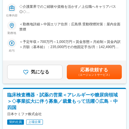
◇介護業界でのご経験や資格を活かす／上位職へキャリアパス
◎◇
仕事内容
介護・医療・障がい福祉事業を展開する当社にて、エリアマネー
＜勤務地詳細＞中国エリア住所：広島県 受動喫煙対策：屋内全面
ジャーとして5か所程度の複数事業所の統括マネジメントをお任せ
禁煙
いたします。
勤務地
＜予定年収＞700万円～1,000万円＜賃金形態＞月給制＜賃金内訳
■職務内容：
＞月額（基本給）：235,000円その他固定手当/月：142,490円固
〇新規施設の立ち上げ、スタッフ採用・管理・教育・離職防止、
給与
定残業手当/月：122,510円（固定残業時間45時間0分/月～45時間
新規開拓、利用者のフォロー、営業数字の管理、債権管理などの
0分/月）超過した時間外労働の残業手当は追加支給＜月給＞
施設運営における全般的なマネジメント
500,000円（一律手当を含む）＜昇給有無＞有＜残業手当＞有＜
〇連携先の開拓(病院や居宅介護支援事業所、近隣の同業施設な
給与補足＞【上位職へステップアップできます！】5施設程度の施
ど、連携先の開拓)
応募依頼する
気になる
設を管理する『エリアマネージャー』（月給50万円～） ↓事業部
〇稼働、人員配置、コンプライアンスという3つの経営指標に基づ
（エージェントサービス）
門の責任者やグループ内の経営を担う『シニアマネージャー』
く数字軸を中核にしたマネジメント
（年収1,500万円も可能）へステップアップしていくことができま
〇イノベーティブな企画・取り組みなどを通じてブランディング
す！ぜひチャレンジしてください！賃金はあくまでも目安の金額
の強化
であり、選考を通じて上下する可能性があります。月給(月額)は固
臨床検査機器・試薬の営業＜アレルギーや糖尿病領域
定手当を含めた表記です。
■魅力：
＞◇事業拡大に伴う募集／裁量もって活躍◇広島・中
【上位職へステップアップできます！】
四国
5施設程度の施設を管理する『エリアマネージャー』（月給50万
日本ケミファ株式会社
円～）
↓
契約社員
上場企業
事業部門の責任者やグループ内の経営を担う『シニアマネージャ