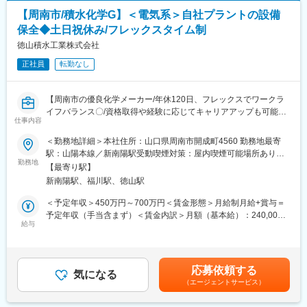
ております。
・固形製剤の包装業務（クリーンルーム内での製造機器操作）
【周南市/積水化学G】＜電気系＞自社プラントの設備
・製造に付帯する準備・片付け・器具・部品の洗浄
変更の範囲：会社の定める業務
保全◆土日祝休み/フレックスタイム制
・製造機器の点検・簡易メンテナンス
・製造環境の清掃・消毒
徳山積水工業株式会社
・SOP、製造記録書の作成・改訂（PC業務）
正社員
転勤なし
・GMP教育など、医薬品製造に必要なトレーニング受講
■居住地について：
【周南市の優良化学メーカー/年休120日、フレックスでワークラ
◎入社にあたって転居が必要な方には引っ越し費用や借上げ社宅
イフバランス〇/資格取得や経験に応じてキャリアアップも可能／
（もしくは住宅手当）等の補助がございます（条件あり)
仕事内容
長期就業する方が多い安定企業/転勤無し】
◎山口県光市は、新大阪から新幹線を利用して2時間強ほどの場所
＜勤務地詳細＞本社住所：山口県周南市開成町4560 勤務地最寄
にあります。となりの下松市は2022年「住みよさランキング」で
■業務内容
駅：山陽本線／新南陽駅受動喫煙対策：屋内喫煙可能場所あり変
全国13位にランクインしており、子育て、医療、生活の利便性等
当社の製品、塩化ビニル樹脂等の設備の"電気設備の保全業務"をお
勤務地
更の範囲：無
の優れた環境で、当社の社員も下松市から通勤する方が多いです
【最寄り駅】
任せいたします。
新南陽駅、福川駅、徳山駅
工場内には複数の設備があり、電気設備の保全を行うことで安定
■光工場について：
生産に貢献できるとともにご自身の知見も深められる環境です！
＜予定年収＞450万円～700万円＜賃金形態＞月給制月給+賞与＝
光工場は山口県光市にあるタケダの主力生産工場で、原薬、固形
予定年収（手当含まず）＜賃金内訳＞月額（基本給）：240,000
製剤、生物学的製剤（新型インフルエンザのワクチン）、注射剤
■業務詳細
給与
円～350,000円＜月給＞240,000円～350,000円＜昇給有無＞有＜
の製造を主体に高度な生産体制を築いております。また、光工場
・回転機、静機器の電気保全、メンテナンス業務
残業手当＞有＜給与補足＞個人のスキル、経験に基づき社内にて
はグローバルの供給ネットワークの中でも重要な基幹工場として
・DCS,PLC制御機器のプログラミング
検討■年収構成：月給12ヶ月、残業10時間/月、賞与5.3ヶ月、高
の役割を果たしており、出荷先は国内に限らずグローバルに製品
・計装、電気設備の保全業務（点検・修理など）
卒 モデル年収…20代後半（家族1名）500万円～賃金はあくまで
を供給しています。
応募依頼する
※イメージ…デスクワーク:現場＝4:6、現場での作業もあります。
気になる
も目安の金額であり、選考を通じて上下する可能性があります。
（エージェントサービス）
※常駐業者含め社内外の人と関わることが多い仕事です。
月給(月額)は固定手当を含めた表記です。
■当社について：
当社は国内第一の製薬企業、そして業界を牽引するグローバルリ