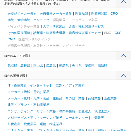
助制度の転職・求人情報を業種で絞り込む
医薬品メーカー業界
医療機器メーカー業界
医薬品卸
医療機器卸
CRO
病院・大学病院・クリニック
調剤薬局・ドラッグストア業界
バイオベンチャー業界
大学・研究施設
介護・福祉関連サービス
その他医療関連
診断薬・臨床検査機器・臨床検査試薬メーカー
SMO
CSO
CMO
医療コンサルティング
医療広告代理店・出版社・マーケティング・リサーチ
ほかのエリアで探す
鳥取県
島根県
岡山県
広島県
徳島県
香川県
愛媛県
高知県
ほかの業種で探す
IT・通信業界
インターネット・広告・メディア業界
メーカー（機械・電気）業界
メーカー（素材・化学・食品・化粧品・その他）業界
商社業界
金融業界
建設・プラント・不動産業界
コンサルティング・リサーチ業界・専門事務所・監査法人・税理士法人
人材サービス・アウトソーシング業界・コールセンター
小売業界
外食産業・飲食業界
運輸・物流業界
エネルギー（電力・ガス・石油・新エネルギー）業界
旅行・宿泊・レジャー業界