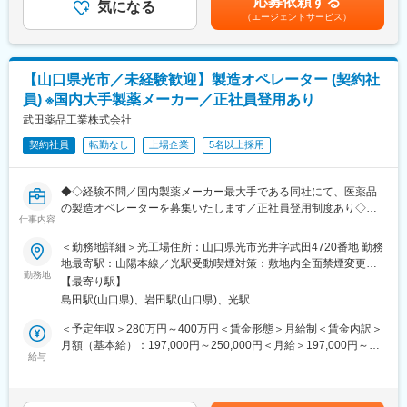
応募依頼する
やSOPに沿い、安全かつ安定した品質で医薬品をつくる仕事で
気になる
・交替勤務（3交代制または2交代制）やシフト勤務となる場合あ
（エージェントサービス）
す。設備の操作や洗浄、製造データの正確な記録、工程内検査な
り
ど、モノづくりの一連の流れに関わりながら、チームで協力して
・転居が必要な場合は、引越し補助や借上げ社宅制度あり
生産ラインを動かします。製造未経験の方も、OJTを通じて段階
的にスキルを身につけられる環境です。
◆同社について
【山口県光市／未経験歓迎】製造オペレーター (契約社
・240年にわたり、患者様を中心に考え、世界中の人々の健康と
員) ※国内大手製薬メーカー／正社員登用あり
■職務詳細：
より良い未来の実現に尽力
・固形製剤の製造・包装設備の運転および監視
武田薬品工業株式会社
・従業員一人ひとりの能力と熱意に応じた成長の機会多数で、成
・製造条件の設定、ライン切替作業、設備洗浄・点検
長と活躍を実現できる環境
契約社員
転勤なし
上場企業
5名以上採用
・バッチレコード（BR）等、製造記録の作成・管理
・工程内検査の実施および結果の正確な記録
変更の範囲：会社の定める業務
・安全・品質・生産性向上に向けた改善活動（AGILE）の推進
◆◇経験不問／国内製薬メーカー最大手である同社にて、医薬品
の製造オペレーターを募集いたします／正社員登用制度あり◇◆
■組織体制：
仕事内容
特薬部固形剤グループへの配属となり、複数名のオペレーターと
＼社会的にも期待が寄せられる、医薬品工場でのご経験・スキル
＜勤務地詳細＞光工場住所：山口県光市光井字武田4720番地 勤務
リーダーで構成されています。日々の業務はシフト内でチームを
習得が叶います！／
地最寄駅：山陽本線／光駅受動喫煙対策：敷地内全面禁煙変更の
組み、相互にサポートしながら医薬品を安定供給しています。入
◎国内トップクラスの製薬メーカー「武田薬品工業」で就業がで
勤務地
範囲：会社の定める事業所
社後は、先輩社員によるOJTを中心に、設備の操作やcGMPなどを
【最寄り駅】
きます
基礎から学び、段階的に担当範囲を広げていきます。将来的に
島田駅(山口県)、岩田駅(山口県)、光駅
◎年間休日123日、福利厚生充実！
は、後輩育成や改善活動のリーダーとして活躍いただくことも期
◎遠方から転居される方には、引越し費用負担や住宅補助あり◎
＜予定年収＞280万円～400万円＜賃金形態＞月給制＜賃金内訳＞
待しています。
◎契約社員スタートですが、正社員登用実績も多数ございます！
月額（基本給）：197,000円～250,000円＜月給＞197,000円～
給与
250,000円＜昇給有無＞有＜残業手当＞有＜給与補足＞※給与はキ
■居住地について：
■職務内容：
ャリア・能力等を考慮の上、当社規程により決定・昇給年1回・賞
◎入社にあたって転居が必要な方には引っ越し費用や借上げ社宅
＜研修を行いますので、未経験から習得可能な業務となります！
与年2回賃金はあくまでも目安の金額であり、選考を通じて上下す
（もしくは住宅手当）等の補助がございます（条件あり)
＞