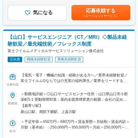
より生産性の向上のための、DX推進担当としてシステム導入や外
検討■モデル年収：概算30歳中級社員 ＝ ～約550万円（家族手
材・医療用医薬品・在宅医療機器など、時代のニーズに合わせて
部業者とのやりとりなどをお任せいたします。
当1名）35歳中級社員 ＝ ～約660万円（家族手当2名）■年収構
様々な分野へ挑戦し、自らを変化させ続けてきました。
応募依頼する
また、システム以外の業務にも幅広く携わっていただきます。
気になる
成：月給12ヶ月、賞与5.5ヶ月、大卒賃金はあくまでも目安の金額
・今後は「素材を提供する企業」から「ソリューションを生み出
（エージェントサービス）
であり、選考を通じて上下する可能性があります。月給(月額)は固
す企業」へ変革し、「マテリアル」「ヘルスケア」「IT」それぞ
■業務詳細
定手当を含めた表記です。
れの分野を融合・連携させることで新しいソリューションを創造
・ハードウエア及びソフトウェア管理、ネットワーク保守管理な
していきます。
どのPC周りの業務
【山口】サービスエンジニア（CT／MRI）◇製品未経
・自社プラントのDX化推進（業者対応含む）
■働きやすい環境
験歓迎／最先端技術／フレックス制度
・社内ヘルプデスク（社内教育・サポート含む）
帝人グループでは「個人と職場のいきいき診断」を実施してお
・社員からのPC基本操作の問い合わせや社員向けデジタル勉強会
富士フイルムメディカルサービスソリューション株式会社
り、診断結果に応じて職場の改善活動を実施し、風通しの良い働
の実施
きやすい職場づくりを推進しています。
正社員
職種未経験歓迎
業種未経験歓迎
※システム保守やヘルプデスクと並行しながら、
ゆくゆくは社内の業務効率化を目的としたシステム導入をお任
変更の範囲：会社の定める業務
せしたいと考えております。
【電気・電子・機械の知識・経験がある方へ／業界未経験歓迎／
・その他、企画・購買グループ周りの業務
富士フイルムGならではの充実の福利厚生／業界をリードするメ
仕事内容
ディカル事業の安定基盤】
■ご入社後の流れ
＜勤務地詳細＞◎山口サービスセンター住所：山口県山口市小郡
まずはOJTにて社内状況・知見を深めていただきます。
■業務内容：
栄町5-1 受動喫煙対策：屋内全面禁煙変更の範囲：会社の定める
徐々に幅広い業務をお任せしご活躍いただければと思います。
サービスエンジニアとして、医療機器の据付・保守・修理等を行
勤務地
事業所（リモートワーク含む）
【最寄り駅】
います。
■働き方
新山口駅、周防下郷駅、上嘉川駅
作業だけではなく、お客様である医療機関の方々と的確なコミュ
年間休日120日、残業10-20h/月とライフワークバランスを取りや
ニケーション、迅速・誠実な対応を行うことで、信頼関係を構築
＜予定年収＞450万円～680万円＜賃金形態＞月給制＜賃金内訳＞
すい環境です。スーパーフレックスを導入しているため、月内の
していきます。技術者としての知識・能力のみならず、コミュニ
月額（基本給）：250,000円～350,000円＜月給＞250,000円～
繁忙にあわせて勤務時間を調整することができます。
ケーション能力も大切なお仕事です。
給与
350,000円＜昇給有無＞有＜残業手当＞有＜給与補足＞※経験・能