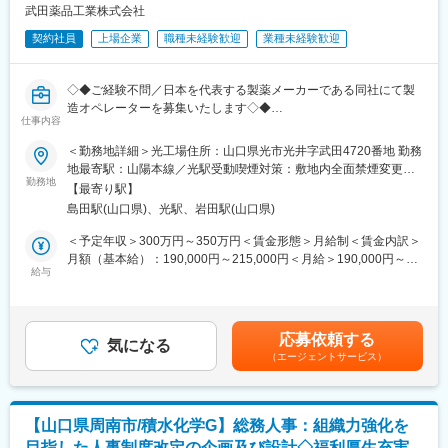
武田薬品工業株式会社
・サービスリーダー（入社3カ月～※研修期間）
【栄養に関する書類作成・データ管理】
・サービス提供責任者（入社半年／年収420～650万円）
契約社員
上場企業
職種未経験歓迎
業種未経験歓迎
・栄養スクリーニング
・サービスマネージャー（入社1年／年収560～700万円）
・栄養管理計画書の作成・見直し
・エリアマネージャー（入社1年～／年収700～800万円）
・指導記録の電子カルテ入力
・ブロックマネージャー（年収800～900万円）
◇◆ご経験不問／日本を代表する製薬メーカーである同社にて製
・栄養関連のデータ集計（実績報告など）
・ゼネラルマネージャー（年収900～1200万円）
造オペレーターを募集いたします◇◆
仕事内容
■入社後の流れ：
変更の範囲：会社の定める業務
製薬メーカーである当社において、 下記業務をお任せいたしま
＜勤務地詳細＞光工場住所：山口県光市光井字武田4720番地 勤務
まずは先輩社員と一緒に1つの病棟（30名程度）を一緒にご担当
す。
地最寄駅：山陽本線／光駅受動喫煙対策：敷地内全面禁煙変更の
頂きます。
【業務概要】
勤務地
範囲：会社の定める事業所（リモートワーク含む）
業務に慣れて頂いたら1つの病棟をお任せ致します。
【最寄り駅】
・無菌医薬品製剤の製造作業およびそれに伴う以下のような周辺
島田駅(山口県)、光駅、岩田駅(山口県)
関連業務
■組織構成：
・製造工程や設備のバリデーション／クオリフィケーション
＜予定年収＞300万円～350万円＜賃金形態＞月給制＜賃金内訳＞
現在4名＋パート社員1名の計5名体制となります。
・製造に関わるドキュメントの作成
月額（基本給）：190,000円～215,000円＜月給＞190,000円～
・生産トラブルの対応
給与
215,000円＜昇給有無＞有＜残業手当＞有＜給与補足＞※予定年
■社会医療法人松涛会について：
収・月給はあくまでも目安の金額であり、選考を通じて変動する
松涛会グループでは、下関地域の急性期病院の時代のニーズ、地
【募集部門の紹介】
可能性があります。昇給：年1回賞与：原則年2回賃金はあくまで
域のニーズに合わせて、下関市内に安岡地区・山の田地区・彦島
武田薬品工業は、70年以上にわたる種々のワクチン供給を通じ
も目安の金額であり、選考を通じて上下する可能性があります。
地区に、病院や診療所をコアにした医療・福祉サービスを10施設
応募依頼する
て、日本脳炎、麻しん、風しん、おたふく風邪、ジフテリア、破
気になる
月給(月額)は固定手当を含めた表記です。
31事業所で運営しております。各施設・事業所がお互いに連携を
（エージェントサービス）
傷風、インフルエンザ、水痘といった多くの感染症から日本の
密にしながらサービス提供を行っております。
人々を守ってきました。また、世界中で使用されているデング熱
ワクチンの開発に成功し、最も困難といわれる、ジカ熱、ノロウ
変更の範囲：無
イルスといった感染症対策のために、革新的なワクチン開発に取
【山口県周南市/積水化学G】総務人事：組織力強化を
り組んでいます。
目指した人事制度改定の企画及び設計◇福利厚生充実