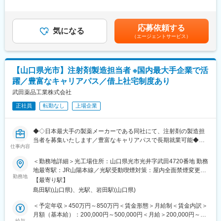
・オートメーションシステム（DCS／SCADA／BMS／EMS／
職の経験を考慮の上、規定により決定します。■昇給：原則年1回
その他、状況に応じて各種研修もございます。
Historian／OPC等）の運用・点検・保守
■賞与：年2回賃金はあくまでも目安の金額であり、選考を通じて
・システムユーザー管理、教育実施
上下する可能性があります。月給(月額)は固定手当を含めた表記で
応募依頼する
・バックアップ、パッチ管理、ライセンス管理
気になる
す。
（エージェントサービス）
・MES／UPI等、他システムとのインターフェース対応
変更の範囲：会社の定める業務
・初期トラブル対応（平日昼間現地、夜間電話、必要時の緊急出
動）
・バリデート状態確認のための周期的レビュー
【山口県光市】注射剤製造担当者 ※国内最大手企業で活
・逸脱発生時の調査、CAPA実行
躍／豊富なキャリアパス／借上社宅制度あり
・GMP変更管理の実施、SOP改訂支援
・IT／グローバルエンジニアリングと連携した保守・システムラ
武田薬品工業株式会社
イフサイクル管理
正社員
転勤なし
上場企業
・予測保全、コスト効率改善、運用自動化の推進
※夜間対応・休日対応（必要時）の可能性があります
◆◇日本最大手の製薬メーカーである同社にて、注射剤の製造担
■キャリア・身につくスキル
当者を募集いたします／豊富なキャリアパスで長期就業可能◆◇
・製薬工場のOT/自動化システム運用スキル
仕事内容
・GMP・CSVに基づくシステム管理能力
■業務内容：
＜勤務地詳細＞光工場住所：山口県光市光井字武田4720番地 勤務
・MES、Historian、SCADA、DCSなど複数プラットフォームの
・注射剤製造作業／継続的な工程改善
地最寄駅：JR山陽本線／光駅受動喫煙対策：屋内全面禁煙変更の
専門知識
・適切なSOP整備と教育活動
勤務地
範囲：会社の定める事業所
・トラブルシュート・CAPA・予測保全の実践力
【最寄り駅】
・製造工程や設備のバリデーション／クオリフィケーション
・グローバルと協働したシステム改善スキル
島田駅(山口県)、光駅、岩田駅(山口県)
・当局の査察の対応
※新設備、新プロセスの設計と立ち上げやデジタル技術など新技術
＜予定年収＞450万円～850万円＜賃金形態＞月給制＜賃金内訳＞
■居住地について：
を用いた工程最適化の推進にも携わることがあり、医薬品製造の
月額（基本給）：200,000円～500,000円＜月給＞200,000円～
・入社にあたって転居が必要な方には引っ越し費用や借上げ社宅
最前線で活躍することができます！
給与