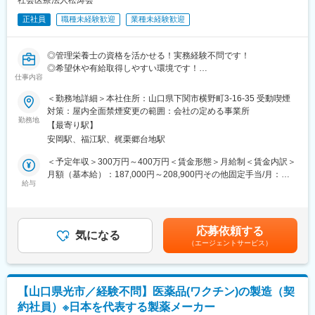
社会医療法人松涛会
【入社直後の流れ】
正社員
職種未経験歓迎
業種未経験歓迎
入社後は首都圏（東京・神奈川・埼玉）、福岡、大阪、兵庫のい
ずれかの事業所にて、6か月間のマネージャー養成研修を行いま
◎管理栄養士の資格を活かせる！実務経験不問です！
す。
◎希望休や有給取得しやすい環境です！
■入社～1カ月目
仕事内容
・業界未経験者でもゼロから学ぶことができる基礎研修／必要資
■業務内容：
格取得。なお、資格取得のための費用は当社負担となります。
＜勤務地詳細＞本社住所：山口県下関市横野町3-16-35 受動喫煙
【病棟での栄養管理】
■1～3か月目
対策：屋内全面禁煙変更の範囲：会社の定める事業所
・栄養評価（採血データ・身体計測・食事摂取量の確認）
・OJTを受けながら日勤・夜勤両方の介護現場での業務をお任せ
勤務地
【最寄り駅】
・栄養ケア計画（栄養管理計画書）の作成
します。
安岡駅、福江駅、梶栗郷台地駅
・個別栄養管理（エネルギー量、たんぱく質、塩分、嚥下状態な
※研修終了後は現場業務は無くなるため日勤のみ
どの調整）
■3～6か月目
＜予定年収＞300万円～400万円＜賃金形態＞月給制＜賃金内訳＞
・医師・看護師・薬剤師とのカンファレンス参加
・マネージャー業務を学んでいただきます。ピープルマネジメン
月額（基本給）：187,000円～208,900円その他固定手当/月：
・食事摂取状況のモニタリング 等
トだけでなく、売上管理や各事業所が目標を達成するための事業
給与
27,220円～28,534円＜月給＞214,220円～237,434円＜昇給有無
所運営を行います。※上司がメンターとなり手厚いサポートがござ
＞有＜残業手当＞有＜給与補足＞※給与は経験・能力等を考慮の
【栄養指導（入院・外来）】
います。
上、決定します。■昇給：年1回（1月あたり～3,500円※過去実
・退院前の栄養指導
■本配属後
績）■賞与：年2回（計4ヶ月分※過去実績）■上記「その他固定手
応募依頼する
・外来栄養指導（生活改善のサポート）
・各事業所の課題や目的に合わせてマネジメント業務に専念頂き
気になる
当/月」内訳：職務手当11,220円～12,534円+資格手当10,000円～
（エージェントサービス）
・家族への食事指導
ます。
10,000円+処遇改善手当6,000円～6,000円賃金はあくまでも目安
※独り立ち後はリモート×出社も可
の金額であり、選考を通じて上下する可能性があります。月給(月
【NST（栄養サポートチーム）活動】
額)は固定手当を含めた表記です。
・高度な栄養管理のサポート
【キャリアパス（例）】
【山口県光市／経験不問】医薬品(ワクチン)の製造（契
・低栄養リスク患者の抽出 等
・医療介護スタッフ（2週間程度の基礎研修必要資格取得、現場業
約社員）※日本を代表する製薬メーカー
※医師、看護師、薬剤師など複数名でチームを作ります。
務）