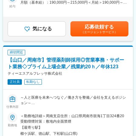
月額（基本給）：190,000円～215,000円＜月給＞190,000円～
ローバルの供給ネットワークの中でも重要な基幹工場としての役
◎遠方から転居される方には、引越し費用負担や住宅補助あり◎
給与
215,000円＜昇給有無＞有＜残業手当＞有＜給与補足＞※予定年
割を果たしており、出荷先は国内に限らずグローバルに製品を供
収・月給はあくまでも目安の金額であり、選考を通じて変動する
給しています。
【業務内容】
可能性があります。昇給：年1回賞与：原則年2回賃金はあくまで
※未経験から習得可能な業務内容でございます！
も目安の金額であり、選考を通じて上下する可能性があります。
■当社について：
- 医薬品（注射剤）製造業務
応募依頼する
気になる
月給(月額)は固定手当を含めた表記です。
・当社は常に患者さんを中心に考え、世界中の人々により健やか
- 上記製造業務に付帯関連する業務（準備・片付け・清掃など）
（エージェントサービス）
で輝かしい未来をお届けすることを目指してきました。従業員一
※業務具体例
人ひとりにそれぞれの能力と熱意に応じた成長の機会を提供する
- クリーンルーム内での製造機器の操作（洗浄機、滅菌機、充填機
ことにも組んで取り組んでいます。
など）
・当社は国内第一の製薬企業、そして業界を牽引するグローバル
締切間近
- 使用する器具・部品の洗浄
リーダーです。従業員は四つの優先順位（患者さん中心、社会と
- 製造環境の清掃、消毒
【山口／周南市】管理薬剤師採用◎営業事務・サポー
の信頼関係構築、レピュテーションの向上、事業の発展）とタケ
- 用水設備、空調設備の維持管理
ト業務◇プライム上場企業／残業約20ｈ／年休123
ダイズム（誠実＝公正・正直・不屈）のもと一致団結していま
- 標準作業手順書、作業記録書の制改訂などのパソコン業務
ティーエスアルフレッサ株式会社
す。タケダイズムは私たちの信念であり正しい方向へ導く羅針盤
- 医薬品製造のために必要な教育の受講
です。当社は日々の業務においてタケダイズムを体現していま
正社員
転勤なし
す。
■居住地について：
・入社にあたって転居が必要な方には引っ越し費用や借上げ社宅
変更の範囲：会社の定める業務
（もしくは住宅手当）等の補助がございます。
～人と医療を未来へつなぐ／働き方を整備／会社を支えるポジシ
・山口県光市は、人口2万3千人ほどの海・山・川の豊かな自然に
ョン～
仕事内容
恵まれたまちである一方、周南工業地帯の東に位置する県内屈指
の近代的産業都市として、都市基盤整備の進んだ快適な居住環境
■採用背景：
＜勤務地詳細＞周南支店住所：山口県周南市鼓海1丁目324番20
を有する、都市と自然が調和した住みよいまちです。
地域医療のトータルサポートを目的とし、医療総合商社としての
受動喫煙対策：敷地内全面禁煙
使命を果たすため、薬剤師の増員を図ります。
勤務地
【最寄り駅】
■募集部門の紹介
櫛ケ浜駅、徳山駅、下松駅(山口県)
光工場は山口県光市にあるタケダの主力生産工場で、光工場はグ
＜こんな方におすすめ！＞