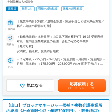
や、業界団体で活躍しているエキスパートと情報を共有する機会
社会医療法人松涛会
が有り、先端的な知見を習得して実践する機会も有ります。
正社員
転勤なし
職種未経験歓迎
業種未経験歓迎
■居住地について：
◎入社にあたって転居が必要な方には引っ越し費用や借上げ社宅
【残業平均月20時間／退職金制度・家族手当など福利厚生充実／
（もしくは住宅手当）等の補助がございます。
幅広い知識の習得が可能】
◎山口県光市は、新大阪から新幹線を利用して2時間強ほどの場所
仕事内容
にあります。となりの下松市は2022年「住みよさランキング」で
■業務内容：
＜勤務地詳細＞本社住所：山口県下関市横野町3-16-35 受動喫煙
全国13位にランクインしており、子育て、医療、生活の利便性等
グループ会社20名程度の給与計算や社会保険・給付関係の資料の
対策：屋内全面禁煙変更の範囲：会社の定める事業所
の優れた環境で、当社の社員も下松市から通勤する方が多いで
作成などをお任せ致します。
勤務地
す。
【最寄り駅】
安岡駅、福江駅、梶栗郷台地駅
■業務詳細：
■当社について：
ご経験やスキルによりますが、まずは社労士さんへの提出資料と
＜予定年収＞295万円～378万円＜賃金形態＞月給制＜賃金内訳＞
240年の歴史の中でタケダでは常に患者様を中心に考え、世の中
して、
月額（基本給）：175,500円～203,900円その他固定手当/月：
（世界中）の人々により健やかで輝かしい未来をお届けすること
社会保険・給付関係の資料の作成をお任せ致します。
給与
11,200円＜月給＞186,700円～215,100円＜昇給有無＞有＜残業手
を目指してきました。そして従業員1人ひとりにそれぞれの能力と
その後、グループ会社20名程度の給与計算を徐々に行って頂きま
当＞有＜給与補足＞※給与は経験・能力等を考慮の上、決定しま
熱意に応じた成長の機会を提供する事にも組んで取り組んでいま
す。
す。■その他固定手当：処遇改善手当■昇給：年1回（7月）■賞
す。私たちと一緒に、世界中の人々のいのちに貢献し、更なる成
※法人全体の給与計算は外部委託しています。
与：年2回（7月、12月）賃金はあくまでも目安の金額であり、選
長と活躍を目指しませんか。
応募依頼する
気になる
考を通じて上下する可能性があります。月給(月額)は固定手当を含
（エージェントサービス）
■組織構成：
めた表記です。
変更の範囲：会社の定める業務
現在、配属となる総務課人事係は2名（女性）在籍しており、30
代～50代の社員で構成されています。1名は採用、労働相談を中
心に担当し、1名は労務管理、システム関連業務を中心に担当して
【山口】ブロックマネージャー候補＊複数介護事業所
おりますので、コミュニケーションを図りながら、幅広い業務を
の統括《社会貢献性◎・年収700万円～・裁量権◎》
少人数で実施しています。