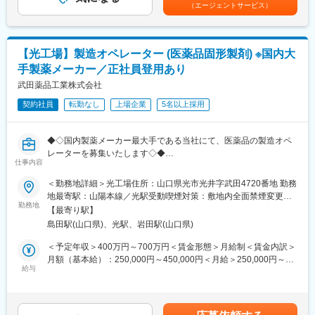
（エージェントサービス）
・注射剤、無菌製剤の製造・包装工程
長と活躍を目指しませんか。
・ワクチン原薬、ワクチン製剤の製造工程
※配属先は工場の生産体制および本人の適性により決定します
変更の範囲：会社の定める業務
【光工場】製造オペレーター (医薬品固形製剤) ※国内大
◆職務内容
手製薬メーカー／正社員登用あり
タケダの主力生産工場である光工場にて、医薬品の製造・検査・
包装業務を担当いただきます。
武田薬品工業株式会社
光工場はグローバルの供給ネットワークの中でも重要な基幹工場
契約社員
転勤なし
上場企業
5名以上採用
としての役割を果たしており、出荷先は国内に限らず世界に広が
っています。
配属工程は、適性や経験を考慮のうえ決定します。
◆◇国内製薬メーカー最大手である当社にて、医薬品の製造オペ
未経験の方でも、研修・教育体制が整っており、医薬品製造の基
レーターを募集いたします◇◆
礎から習得可能です。製薬業界の中でも最先端の経験が積めるの
仕事内容
で、ご自身の市場価値をあげられます。
＼社会的にも期待が寄せられる、医薬品工場でのご経験・スキル
＜勤務地詳細＞光工場住所：山口県光市光井字武田4720番地 勤務
習得が叶います！／
地最寄駅：山陽本線／光駅受動喫煙対策：敷地内全面禁煙変更の
◆仕事の特徴・魅力
◎国内トップクラスの製薬メーカー「武田薬品工業」で就業がで
勤務地
範囲：会社の定める事業所（リモートワーク含む）
・国内最大手製薬メーカーでの安定した就業環境
【最寄り駅】
きます
・医薬品の安定供給を支える社会貢献性の高い業務
島田駅(山口県)、光駅、岩田駅(山口県)
◎年間休日123日、福利厚生充実！
・未経験から専門性の高い製造スキルを習得可能
◎遠方から転居される方には、引越し費用負担や住宅補助あり◎
＜予定年収＞400万円～700万円＜賃金形態＞月給制＜賃金内訳＞
・契約社員から正社員登用を目指せるキャリアパス
◎契約社員スタートですが、正社員登用実績も多数ございます！
月額（基本給）：250,000円～450,000円＜月給＞250,000円～
・最先端の製造設備、品質管理体制での実務経験
給与
450,000円＜昇給有無＞有＜残業手当＞有＜給与補足＞※給与はキ
■業務概要：
ャリア・能力等を考慮の上、当社規程により決定・昇給年1回・賞
◆働く環境
光工場の特薬部固形剤グループにて、医薬品固形製剤（錠剤・カ
与年2回賃金はあくまでも目安の金額であり、選考を通じて上下す
・クリーンで衛生管理が徹底された製造環境
プセルなど）の製造オペレーションを担当いただきます。cGMP
る可能性があります。月給(月額)は固定手当を含めた表記です。
・チームで協力しながら業務を進める体制