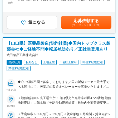
■募集部門の紹介：
・全社の保安・安全・環境活動の推進・管理、各部署への支援・
給与
320,000円＜昇給有無＞有＜残業手当＞有＜給与補足＞※個人のス
・光工場は山口県光市にあるタケダの主力生産工場で、光工場は
指導
キル、経験に基づき社内にて検討いたします■モデル年収：概算
グローバルの供給ネットワークの中でも重要な基幹工場としての
例：大卒30歳中級社員 ＝ 約530万（家族手当1名）35歳中級社
役割を果たしており、出荷先は国内に限らずグローバルに製品を
【保安・安全】
員 ＝ 約600万（家族手当2名）■年収構成：月給12ヶ月、残業
供給しています。
応募依頼する
安全衛生管理やリスクの抽出、対策立案。各部署へ保安・安全に
気になる
10時間/月、賞与5.5ヶ月賃金はあくまでも目安の金額であり、選
・配属するステライルマニュファクチャリング部は、注射剤製造
（エージェントサービス）
関する視察・啓蒙。防災訓練の企画、指導
考を通じて上下する可能性があります。月給(月額)は固定手当を含
とプロセスサポートの機能を有し、高品質な製品（バイアル製
従業員新規受入時の安全教育。防災訓練、教育。交通安全に関す
めた表記です。
剤、デュアルチャンバーシリンジ）を製造し、継続的なプロセス
る企画、立案、推進など
改善および新規製造ラインの立上げ業務も行うマルチな活動をし
ている部署です。
【山口県】医薬品製造(契約社員)◆国内トップクラス製
【環境】
薬会社◆ご経験不問◆転居補助あり／正社員登用あり
・環境保全活動に関する企画、立案、推進。社内廃棄物、CO2や
変更の範囲：会社の定める業務
エネルギー関係の管理など
武田薬品工業株式会社
・危険物、高圧ガス関係の申請。各役所への申請資料作成、提
契約社員
転勤なし
上場企業
5名以上採用
職種未経験歓迎
出、折衝。
業種未経験歓迎
■部署人数：
5名（課長50代1名、課員40代1名30代1名、パート・アルバイト2
◆◇ご経験不問で募集しております／国内製薬メーカー最大手で
名）
ある同社にて、医薬品の製造オペレーターを募集いたします／正
仕事内容
社員登用制度あり◇◆
■ご入社後の流れ：
教育担当者によるOJTを受けていただきながら、まずは知見を深
＜勤務地詳細＞光工場住所：山口県光市光井字武田4720番地 勤務
＼社会的にも期待が寄せられる、医薬品工場でのご経験・スキル
めていただきます。
地最寄駅：山陽本線／光駅受動喫煙対策：敷地内全面禁煙変更の
習得が叶います！／
勤務地
徐々に幅広い業務をお任せして、ご活躍いただければと思いま
範囲：会社の定める事業所
◎国内トップクラスの製薬メーカー「武田薬品工業」
す。
＜予定年収＞300万円～350万円＜賃金形態＞月給制＜賃金内訳＞
◎年間休日123日、借り上げ社宅制度等もあり福利厚生充実で