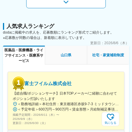
※中途入社と他部門からの異動者が大半のため、打ち解けやすい雰
（口腔内の様子を３D画像化できます）
囲気です。
３D画像化したものから、歯と同じ色をしたセラミックブロック
を削り出し、歯を形成することができます。
■本採用について：
・営業職は、契約社員での採用となりますが、概ね1年程で正社員
※商品URL
人気求人ランキング
登用されております。正社員登用率は100％です。
https://www.dentsplysirona.com/ja-jp/discover/discover-by-
dodaに掲載中の求人を、応募数順にランキング形式でご紹介します。
・正社員登用試験などはありません。
category/cad-cam/cerec.html
※応募数が同数の場合は、新着順に表示しています。
更新日：
2026/8/6（木）
変更の範囲：会社の定める業務
■当社の特徴
医薬品・医療機器・ライ
デンツプライシロナは消耗品から装置、テクノロジー、専門製品
山口県
社宅・家賃補助制度
フサイエンス・医療系サ
まで幅広い製品ブランドを保有しています。
ービス
歯科クリニック等で利用される製品ラインナップが豊富で、顧客
の様々な課題に対するソリューションや提案が可能です。
変更の範囲：会社の定める業務
富士フイルム株式会社
【総合職/ポジションサーチ】日本TOPメーカー/ご経験に合わせて
ポジション打診いたします
＜勤務地詳細＞本社住所：東京都港区赤坂9-7-3 ミッドタウン・ウェスト勤務地最寄駅：東京メトロ日比谷線／都営大江戸線／六本木駅受動喫煙対策：敷地内全面禁煙変更の範囲：会社の定める事業所（リモートワーク含む）
＜予定年収＞600万円～900万円＜賃金形態＞月給制補足事項なし＜賃金内訳＞月額（基本給）：300,000円～500,000円＜月給＞300,000円～500,000円＜昇給有無＞有＜残業手当＞有賃金はあくまでも目安の金額であり、選考を通じて上下する可能性があります。月給(月額)は固定手当を含めた表記です。
掲載予定期間：
2026/6/11（木）
〜
2026/9/9（水）
気になる
更新日：
2026/6/30（火）