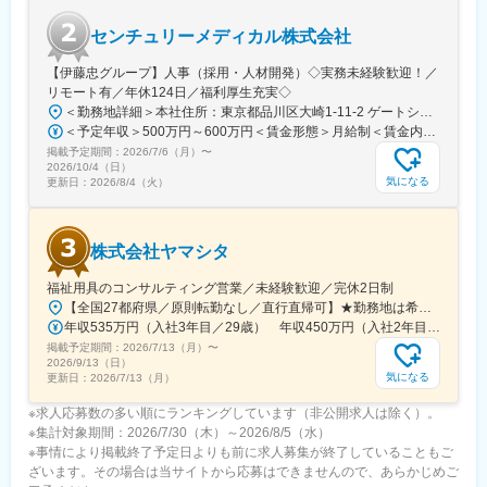
センチュリーメディカル株式会社
【伊藤忠グループ】人事（採用・人材開発）◇実務未経験歓迎！／
リモート有／年休124日／福利厚生充実◇
＜勤務地詳細＞本社住所：東京都品川区大崎1-11-2 ゲートシティ大崎イーストタワー22Ｆ勤務地最寄駅：JR山手線／大崎駅受動喫煙対策：屋内全面禁煙変更の範囲：会社の定める事業所（リモートワーク含む）
＜予定年収＞500万円～600万円＜賃金形態＞月給制＜賃金内訳＞月額（基本給）：300,000円～350,000円＜月給＞300,000円～350,000円＜昇給有無＞有＜残業手当＞有＜給与補足＞上記年収は、あくまで目安であり、前職・経験を考慮し検討させて頂きます。■昇給：あり■賞与：あり※会社業績と個人業績に応じて算定されます。賃金はあくまでも目安の金額であり、選考を通じて上下する可能性があります。月給(月額)は固定手当を含めた表記です。
掲載予定期間：
2026/7/6（月）
〜
2026/10/4（日）
気になる
更新日：
2026/8/4（火）
株式会社ヤマシタ
福祉用具のコンサルティング営業／未経験歓迎／完休2日制
【全国27都府県／原則転勤なし／直行直帰可】★勤務地は希望を考慮★拠点により車通勤OK※充足状況により、ご希望の勤務地での募集が終了している場合があります。※転居を伴う転勤の有無は、半年ごとに希望を伺い、選択いただけます。■東北■・宮城県（仙台市）■関東■・東京都（東京23区など）・神奈川県（横浜市など）・埼玉県（さいたま市など）・千葉県（千葉市など）・茨城県（水戸市）・栃木県（宇都宮市／足利市）・群馬県（前橋市）■東海■・愛知県（名古屋市／豊田市／豊橋市／小牧市）・静岡県（静岡市／浜松市／沼津市／焼津市／富士市）・岐阜県（岐阜市）・三重県（四日市市）■信越・北陸■・長野県（長野市）・山梨県（甲府市）・石川県（金沢市）・富山県（富山市）・福井県（福井市）■関西■・大阪府・兵庫県（神戸市／尼崎市／姫路市）・京都府（京都市）・奈良県（奈良市／天理市）・滋賀県（大津市／彦根市）・和歌山県（和歌山市／田辺市）■中国■・広島県（広島市）・岡山県（岡山市）■四国■・香川県（高松市）■九州■・福岡県（福岡市）
年収535万円（入社3年目／29歳） 年収450万円（入社2年目／26歳）
掲載予定期間：
2026/7/13（月）
〜
2026/9/13（日）
気になる
更新日：
2026/7/13（月）
※求人応募数の多い順にランキングしています（非公開求人は除く）。
※集計対象期間：2026/7/30（木）～2026/8/5（水）
※事情により掲載終了予定日よりも前に求人募集が終了していることもご
ざいます。その場合は当サイトから応募はできませんので、あらかじめご