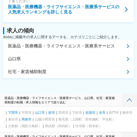
了承ください。
医薬品・医療機器・ライフサイエンス・医療系サービス
の
人気求人ランキングを詳しく見る
求人の傾向
dodaに掲載中の求人に関するデータを、カテゴリごとにご紹介します。
医薬品・医療機器・ライフサイエンス・医療系サービス
山口県
社宅・家賃補助制度
医薬品・医療機器・ライフサイエンス・医療系サービス、山口県、社宅・家賃補
助制度の転職・求人情報をエリアで絞り込む
下関市
宇部市
山口市
萩市
防府市
下松市
岩国市
光市
長門市
柳井市
美祢市
周南市
山陽小野田市
熊毛郡（上関町、田布施町、平生町）
大島郡（周防大島町）
阿武郡（阿武町）
玖珂郡（和木町）
医薬品・医療機器・ライフサイエンス・医療系サービス、山口県、社宅・家賃補