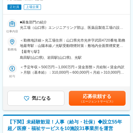
正社員
上場企業
■募集部門の紹介
光工場（山口県）エンジニアリング部は、医薬品製造工場の設備
仕事内容
(建築、機器、空調、配管、電気、計装）に関するオーナーズ・エ
ンジニアリング業務（自社の立場に立ったエンジニアリング業
＜勤務地詳細＞光工場住所：山口県光市光井字武田4720番地 勤務
務）を実施し光工場のすべての設備のライフサイクル（導入立上
地最寄駅：山陽本線／光駅受動喫煙対策：敷地内全面禁煙変更の
げ・運用・更新）を支えている部門です。
勤務地
範囲：会社の定める事業所（リモートワーク含む）
【最寄り駅】
島田駅(山口県)、岩田駅(山口県)、光駅
■職務内容
・医薬品製造設備の各導入プロジェクトの担当者として以下の業
＜予定年収＞500万円～1,000万円＜賃金形態＞月給制＜賃金内訳
務に従事いただきます。
＞月額（基本給）：310,000円～600,000円＜月給＞310,000円～
-設備仕様の検討
給与
600,000円＜昇給有無＞有＜残業手当＞有＜給与補足＞※年収は前
-予算策定
職の経験を考慮の上、規定により決定します。■昇給：原則年1回
-購入検討
■賞与：年2回賃金はあくまでも目安の金額であり、選考を通じて
-工事設置
上下する可能性があります。月給(月額)は固定手当を含めた表記で
応募依頼する
-生産立ち上げ
気になる
す。
（エージェントサービス）
-部門内外の関係者との交渉、社外関係者と交渉
■光工場について：
グローバル旗艦工場である光工場には、原薬・固形剤・注射剤・
【下関】未経験歓迎！人事（給与・社保）◆設立55年
ワクチン等の多様な製品群を生産する多くの製造設備がありま
超／医療・福祉サービスを10施設31事業所を運営
す。海外の製造所で環境モニタリングをリードするエキスパート