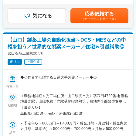
力等を考慮の上、当社規定により決定します。■給与改定：年1回
■当社の魅力
■具体的な業務：
■賞与：年2回（7月、12月）賃金はあくまでも目安の金額であ
◇安定性
◇据付（搬入・組立・調整・取扱い説明）
り、選考を通じて上下する可能性があります。月給(月額)は固定手
創業60年を超える老舗企業であり、積水化学工業の母体を持つ、
応募依頼する
◇保守（保守契約・点検契約）
気になる
当を含めた表記です。
強固な事業基盤が強みです
（エージェントサービス）
◇整備（保守に含まない部品等の交換）
◇成長性
◇修理（故障オンコールを受け訪問し復旧）
住宅業界、自動車業界を中心として多数の業界から引き合いをい
ただいております。国内のみならず海外に目を向け開拓を進めて
■取扱う医療機器
おります。
【山口】製薬工場の自動化担当～DCS・MESなどの中
MRI装置、CT装置、X線撮影装置、超音波診断装置、骨密度測定
◇働き方
枢を担う／世界的な製薬メーカー／住宅＆引越補助◎
装置等
年間休日120日、スーパーフレックスや時間年休制度等、ワーク
武田薬品工業株式会社
ライフバランスを整えながら働くことが可能です。また、業務と
■主なお客様
の兼ね合いによりますが、月5日まで好きなタイミングで在宅勤務
正社員
上場企業
病院、クリニック等の医療機関
が可能です。1年のうちに1～2名程度しか退職者が発生しないと
いう高い定着率を誇っております。
■組織構成：
◆◇世界で活躍する日系大手製薬メーカー◆◇
16名（男性13名・女性3名）平均年齢38歳
仕事内容
■求人概要：
■業務の魅力：
光工場におけるオートメーションシステム（DCS／SCADA／
＜勤務地詳細＞光工場住所：山口県光市光井字武田4720番地 勤務
お客様が満足する製品・サービス・ソリューションを提供するこ
BMS／EMS／Historian／SAILなど）の運用・保守・初期トラブル
地最寄駅：山陽本線／光駅受動喫煙対策：敷地内全面禁煙変更の
とで、医療業界の課題を解決し人々の健康や豊かな生活に貢献す
対応を担うポジションです。MES・UPIなど複数システムとのイ
勤務地
範囲：会社の定める事業所（リモートワーク含む）
ることができます。
【最寄り駅】
ンターフェースも対象とし、CSV、ALCOA、GMPに基づく監査
島田駅(山口県)、光駅、岩田駅(山口県)
対応、逸脱調査、CAPA、変更管理など、製薬工場における自動化
■教育制度：
領域の品質・安定稼働を支える役割を担います。
＜予定年収＞800万円～1,400万円＜賃金形態＞月給制＜賃金内訳
千葉県柏市にある研修施設でサービスエンジニアとしての研修実
＞月額（基本給）：500,000円～700,000円＜月給＞500,000円～
施の場合があります。また、ビジネス基礎力向上のため富士フイ
■職務内容：
給与
700,000円＜昇給有無＞有＜残業手当＞有＜給与補足＞※年収は前
ルムグループの学び支援を利用したEラーニング受講が可能です。