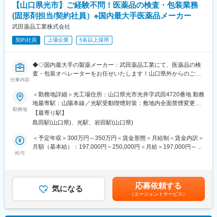
【山口県光市】ご経験不問！医薬品の検査・包装業務
長していただけることを期待します
(固形剤担当/契約社員）※国内最大手医薬品メーカー
■ご入社後の体制：
武田薬品工業株式会社
OJTを受けていただきながら、まずは会社に関する知見を深めて
契約社員
上場企業
5名以上採用
いただきます。
■組織構成：
◆◇国内最大手の製薬メーカー：武田薬品工業にて、医薬品の検
9名（グループ長：50代前半、課員：50代1名、40代1名、30代1
査・包装オペレーターをお任せいたします！山口県外からのご応
名、20代1名、パート：4名）
仕事内容
募も歓迎です！(転居や住宅のサポートがございます) ◇◆
＜勤務地詳細＞光工場住所：山口県光市光井字武田4720番地 勤務
■働き方：
＼社会的にも期待が寄せられる、医薬品工場でのご経験・スキル
地最寄駅：山陽本線／光駅受動喫煙対策：敷地内全面禁煙変更の
年間休日120日、残業10-15h/月とライフワークバランスを取りや
習得が叶います！／
勤務地
範囲：会社の定める事業所（リモートワーク含む）
すい環境です！
【最寄り駅】
◎国内トップクラスの製薬メーカー「武田薬品工業」
フレックスタイム制度は、コアタイム無し。月内の繁忙にあわせ
島田駅(山口県)、光駅、岩田駅(山口県)
◎年間休日123日、借り上げ社宅制度等もあり福利厚生充実！
て勤務時間を調整することができます。
◎遠方から転居される方には、引越し費用負担や住宅補助あり◎
＜予定年収＞300万円～350万円＜賃金形態＞月給制＜賃金内訳＞
また、業務との兼ね合いによりますが、月5日まで好きなタイミン
月額（基本給）：197,000円～250,000円＜月給＞197,000円～
グで在宅勤務が可能です。
■求人概要：
給与
250,000円＜昇給有無＞有＜残業手当＞有＜給与補足＞※給与はキ
固形製剤（錠剤・カプセル等）の包装工程において、機器操作、
ャリア・能力等を考慮の上、当社規程により決定・昇給年1回・賞
■当社の魅力：
洗浄、点検、清掃・消毒、記録作成などの製造オペレーションを
与年2回賃金はあくまでも目安の金額であり、選考を通じて上下す
◇安定性
担当いただきます。クリーンルームでの作業を通じて、タケダ製
る可能性があります。月給(月額)は固定手当を含めた表記です。
創業60年を超える老舗企業であり、積水化学工業の母体を持つ、
応募依頼する
品の品質を守り、患者さんへ安全な医薬品を届ける重要な業務に
気になる
強固な事業基盤が強みです。
（エージェントサービス）
携わるポジションです。
◇成長性
住インフラ業界を中心として多数の業界から引き合いをいただい
■職務内容：