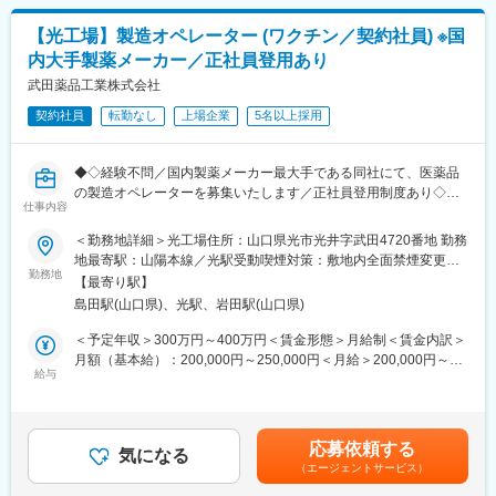
■ご入社後の流れ
ーダーです。従業員は四つの優先順位（患者さん中心、社会との
教育担当者によるOJTを受けていただき、まずは知見を深めてい
信頼関係構築、レピュテーションの向上、事業の発展）とタケダ
【光工場】製造オペレーター (ワクチン／契約社員) ※国
ただきます。
イズム（誠実＝公正・正直・不屈）のもと一致団結しています。
内大手製薬メーカー／正社員登用あり
徐々に幅広い業務をお任せして、ご活躍いただければと思いま
す。
武田薬品工業株式会社
変更の範囲：会社の定める業務
契約社員
転勤なし
上場企業
5名以上採用
■組織構成
10名（課長：50代前半、課員：50代1名、40代2名、30代4名、
20代1名、再雇用1名）
◆◇経験不問／国内製薬メーカー最大手である同社にて、医薬品
若手～ベテラン社員まで幅広く活躍中！電気担当者は内3名！
の製造オペレーターを募集いたします／正社員登用制度あり◇◆
国内工場は山口県内のみのため、出張はほとんどございません。
仕事内容
＼社会的にも期待が寄せられる、医薬品工場でのご経験・スキル
＜勤務地詳細＞光工場住所：山口県光市光井字武田4720番地 勤務
■働き方
習得が叶います！／
地最寄駅：山陽本線／光駅受動喫煙対策：敷地内全面禁煙変更の
年間休日120日、残業10-20h/月とライフワークバランスを取りや
◎国内トップクラスの製薬メーカー「武田薬品工業」で就業がで
勤務地
範囲：会社の定める事業所（リモートワーク含む）
すい環境です。フレックスを導入しているため、月内の繁忙にあ
【最寄り駅】
きます
わせて勤務時間を調整することができます。
島田駅(山口県)、光駅、岩田駅(山口県)
◎年間休日123日、福利厚生充実！
工場内のシャットダウンメンテナンス期間（4月下旬～6月上旬）
◎遠方から転居される方には、引越し費用負担や住宅補助あり◎
＜予定年収＞300万円～400万円＜賃金形態＞月給制＜賃金内訳＞
の影響で、5月GWに休日出勤をしていただく可能性があります。
◎契約社員スタートですが、正社員登用実績も多数ございます！
月額（基本給）：200,000円～250,000円＜月給＞200,000円～
給与
250,000円＜昇給有無＞有＜残業手当＞有＜給与補足＞※給与はキ
■当社の魅力
■職務内容：
ャリア・能力等を考慮の上、当社規程により決定・昇給年1回・賞
◇安定性
ワクチン製造に係る以下の業務を担当していただきます。
与年2回賃金はあくまでも目安の金額であり、選考を通じて上下す
創業60年を超える老舗企業であり、積水化学工業の母体を持つ、
・バリデーション業務（計画書/報告書の作成/照査を含む）
る可能性があります。月給(月額)は固定手当を含めた表記です。
強固な事業基盤が強みです
応募依頼する
・Good Manufacturing Practices（GMP）・品質保証に係る薬事
気になる
◇成長性
（エージェントサービス）
規制と製造現場の比較分析および改善対応に係るマネジメント
住宅業界、自動車業界を中心として多数の業界から引き合いをい
・GMP製造・技術に係る変更管理