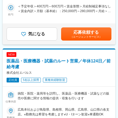
ローバルの供給ネットワークの中でも重要な基幹工場としての役
・企業で薬剤師の資格を活かしながらWLBを整えて働きたい方
＜予定年収＞400万円～600万円＜賃金形態＞月給制補足事項なし
割を果たしており、出荷先は国内に限らずグローバルに製品を供
・資格を活かしながら、通常の薬局などでの働き方以外の選択肢
＜賃金内訳＞月額（基本給）：250,000円～280,000円＜月給＞
給しています。
を検討しているかた
給与
250,000円～280,000円＜昇給有無＞有＜残業手当＞有＜給与補足
＞※給与詳細は、年齢・経験によって決定します。■昇給：年1回
■当社について：
■概要：
（4月）■賞与：年2回（7月、12月※過去実績…4.5ヶ月）■薬剤師
・当社は常に患者さんを中心に考え、世界中の人々により健やか
医薬品や薬事の知識をもって、医薬品等の品質保持や適正な販売
手当別途支給賃金はあくまでも目安の金額であり、選考を通じて
応募依頼する
で輝かしい未来をお届けすることを目指してきました。従業員一
の管理を行っています。医師をはじめとする医療スタッフの要望
気になる
上下する可能性があります。月給(月額)は固定手当を含めた表記で
人ひとりにそれぞれの能力と熱意に応じた成長の機会を提供する
（エージェントサービス）
に沿うだけでなく、積極的に情報提供や提案を行うことで、間接
す。
ことにも組んで取り組んでいます
的に患者の方へも携わる業務です。薬剤師は、支店を管理する管
・当社は国内第一の製薬企業、そして業界を牽引するグローバル
理薬剤師、情報発信や管理薬剤師と連携して業務を行う薬事情報
リーダーです。従業員は四つの優先順位（患者さん中心、社会と
部で活躍しており、営業部門や物流部門と協力して会社を支えて
NEW
の信頼関係構築、レピュテーションの向上、事業の発展）とタケ
います。
医薬品・医療機器・試薬のルート営業／年休124日／前
ダイズム（誠実＝公正・正直・不屈）のもと一致団結していま
す。タケダイズムは私たちの信念であり正しい方向へ導く羅針盤
■詳細：
給考慮
です。当社は日々の業務においてタケダイズムを体現しています
・医薬品や医療機器などの検査試薬の品質管理業務
株式会社エバルス
・商品知識や医療に関する最新の情報収集、提供及び伝達業務
変更の範囲：会社の定める業務
正社員
5名以上採用
業種未経験歓迎
・販売や支店の管理などの法律に基づく薬事関連業務
・PMS（市販後調査）業務
・医療機関等の医師や薬剤師からのお問い合わせ対応
病院・医院・薬局等を訪問し、医薬品・医療機器・試薬などの販
・研修講師や管理薬剤師としての業務
売や医療に関する情報の提供・収集を行います
・社員への医薬品知識・情報等教育研修業務
仕事内容
■キャリア支援：
広島本社および鳥取県、島根県、岡山県、広島県、山口県の各支
人材が成長する意欲に応え、様々な教育制度を整備しています。
店。※勤務先は希望を考慮します※U・Iターン歓迎※車通勤OK
勤務地