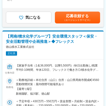
500,000円＜昇給有無＞有＜残業手当＞有＜給与補足＞※予定年
（もしくは住宅手当）等の補助がございます（条件あり）
収・月給はあくまでも目安の金額であり、選考を通じて変動する
・山口県光市は、新大阪から新幹線を利用して2時間強ほどの場所
■勤務時間について：
可能性があります。昇給：年1回賞与：原則年2回記載金額は選考
で、隣の下松市は2022年「住みよさランキング」で全国13位にラ
配属グループに応じて2交代勤務、3交代勤務になります。
を通じて上下する可能性があります。月給(月額)は固定手当を含み
ンクインしています。子育て、医療、生活の利便性等の優れた環
応募依頼する
・7:00～21:00の間のシフト（マイクロカプセルG）
気になる
ます。
境で、当社の社員も下松市から通勤する方が多いです。
（エージェントサービス）
・6:00～24:00の間のシフト（シリンジ製剤G）
・8:00～16:45（バイアル製剤G）
■当社について：
※1か月毎の変形労働時間制採用
240年の歴史の中でタケダでは常に患者様を中心に考え、世の中
※勤務日に土日祝日が含まれます。
（世界中）の人々により健やかで輝かしい未来をお届けすること
【周南/積水化学グループ】安全環境スタッフ＜保安・
を目指してきました。
安全活動管理や企画推進＞◆フレックス
■豊富なキャリアパス：
光工場には、専門性を高める働き方、複数の部署を経験して事業
徳山積水工業株式会社
変更の範囲：会社の定める業務
全体の知識を深める働き方など、多様なキャリアパスがありま
正社員
す。一人ひとりが充実したキャリアを構築するために必要なトレ
ーニングや開発プログラムを用意し、グローバルチームの一員と
してあなたが輝ける場所を提供します。
【家族手当有（1名36,000円、以降5,500円）/休日出勤無し/残業
平均5-10時間、年休120日、フレックスで働き方◎/積水化学グル
■居住地について：
仕事内容
ープ/福利厚生充実/優良化学メーカー】
◎入社にあたって転居が必要な方には引っ越し費用や借上げ社宅
＜勤務地詳細＞本社住所（山口）住所：山口県周南市開成町4560
（もしくは住宅手当）等の補助がございます（条件あり)
■業務概要
受動喫煙対策：屋内喫煙可能場所あり
◎山口県光市は、新大阪から新幹線を利用して2時間強ほどの場所
化学メーカーでの保安・安全・環境活動の管理・推進、社内外へ
勤務地
にあります。となりの下松市は2022年「住みよさランキング」で
【最寄り駅】
の折衝業務をお任せいたします！
全国13位にランクインしており、子育て、医療、生活の利便性等
新南陽駅、福川駅、徳山駅
ご経験/適正によりいずれかの推進担当を担って頂きます。
の優れた環境で、当社の社員も下松市から通勤する方が多いです
＜予定年収＞430万円～550万円＜賃金形態＞月給制＜賃金内訳＞
■業務内容：
月額（基本給）：220,000円～320,000円＜月給＞220,000円～