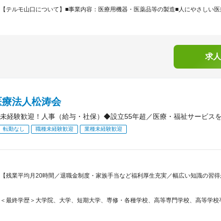
【テルモ山口について】■事業内容：医療用機器・医薬品等の製造■人にやさしい医療
求人
医療法人松涛会
未経験歓迎！人事（給与・社保）◆設立55年超／医療・福祉サービスを
転勤なし
職種未経験歓迎
業種未経験歓迎
【残業平均月20時間／退職金制度・家族手当など福利厚生充実／幅広い知識の習得が
＜最終学歴＞大学院、大学、短期大学、専修・各種学校、高等専門学校、高等学校