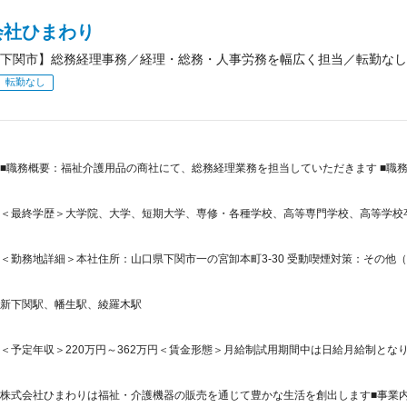
会社ひまわり
下関市】総務経理事務／経理・総務・人事労務を幅広く担当／転勤なし
転勤なし
■職務概要：福祉介護用品の商社にて、総務経理業務を担当していただきます ■職
＜最終学歴＞大学院、大学、短期大学、専修・各種学校、高等専門学校、高等学校
＜勤務地詳細＞本社住所：山口県下関市一の宮卸本町3-30 受動喫煙対策：その他
新下関駅、幡生駅、綾羅木駅
＜予定年収＞220万円～362万円＜賃金形態＞月給制試用期間中は日給月給制となり
株式会社ひまわりは福祉・介護機器の販売を通じて豊かな生活を創出します■事業内容