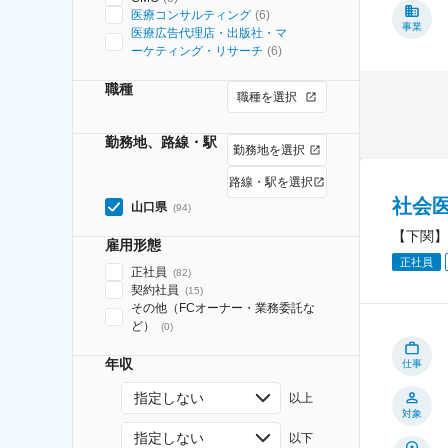
医療コンサルティング
(
6
)
事業
医療広告代理店・出版社・マ
ーケティング・リサーチ
(
6
)
職種
職種を選択
勤務地、路線・駅
勤務地を選択
路線・駅を選択
社会
山口県
(
94
)
【下関】
雇用形態
正社員
正社員
(
82
)
契約社員
(
15
)
その他（FCオーナー・業務委託な
ど）
(
0
)
年収
仕事
指定しない
以上
対象
指定しない
以下