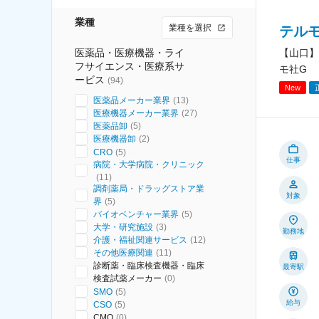
業種
業種を選択
テル
医薬品・医療機器・ライ
【山口】
フサイエンス・医療系サ
モ社G
ービス
(
94
)
New
医薬品メーカー業界
(
13
)
医療機器メーカー業界
(
27
)
医薬品卸
(
5
)
医療機器卸
(
2
)
CRO
(
5
)
仕事
病院・大学病院・クリニック
(
11
)
調剤薬局・ドラッグストア業
対象
界
(
5
)
バイオベンチャー業界
(
5
)
大学・研究施設
(
3
)
勤務地
介護・福祉関連サービス
(
12
)
その他医療関連
(
11
)
診断薬・臨床検査機器・臨床
最寄駅
検査試薬メーカー
(
0
)
SMO
(
5
)
給与
CSO
(
5
)
CMO
(
0
)