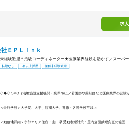
求人
会社ＥＰＬｉｎｋ
未経験歓迎＊治験コーディネーター★医療業界経験を活かす／スーパー
転勤なし
5名以上採用
職種未経験歓迎
◇◆◇ SMO（治験施設支援機関）業界No.1／看護師や薬剤師など医療業界の経
＜最終学歴＞大学院、大学、短期大学、専修・各種学校卒以上
＜勤務地詳細＞宇部エリア住所：山口県 受動喫煙対策：屋内全面禁煙変更の範囲