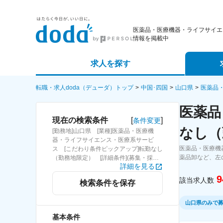
医薬品・医療機器・ライフサイエ
情報を掲載中
求人を探す
詳細条件から探す
エージェ
転職・求人doda（デューダ）トップ
中国･四国
山口県
医薬品
医薬品
新着求人から探す
スカウト
[
]
現在の検索条件
条件変更
なし（
[勤務地]山口県 [業種]医薬品・医療機
求人特集から探す
パートナ
器・ライフサイエンス・医療系サービ
医薬品・医療機
ス [こだわり条件ピックアップ]転勤なし
薬品卸など、左
（勤務地限定） [詳細条件](募集・採用
詳細を見る
情報)転勤なし（勤務地限定）
9
該当求人数
検索条件を保存
山口県のみで
基本条件