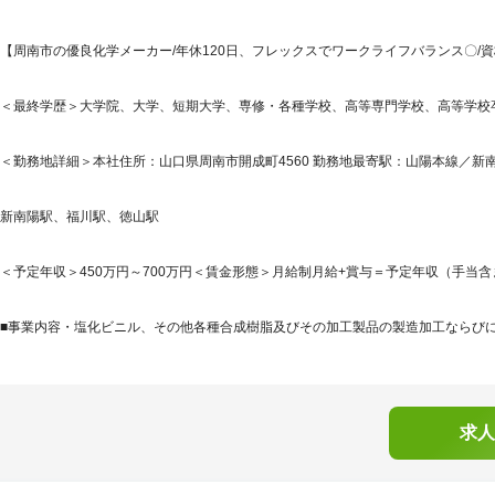
【周南市の優良化学メーカー/年休120日、フレックスでワークライフバランス〇/
＜最終学歴＞大学院、大学、短期大学、専修・各種学校、高等専門学校、高等学校
＜勤務地詳細＞本社住所：山口県周南市開成町4560 勤務地最寄駅：山陽本線／新南
新南陽駅、福川駅、徳山駅
＜予定年収＞450万円～700万円＜賃金形態＞月給制月給+賞与＝予定年収（手当含
■事業内容・塩化ビニル、その他各種合成樹脂及びその加工製品の製造加工ならびに販
求人