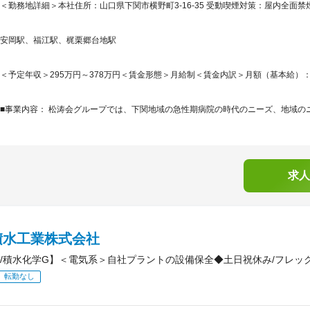
＜勤務地詳細＞本社住所：山口県下関市横野町3-16-35 受動喫煙対策：屋内全面
安岡駅、福江駅、梶栗郷台地駅
＜予定年収＞295万円～378万円＜賃金形態＞月給制＜賃金内訳＞月額（基本給）：175,5
■事業内容： 松涛会グループでは、下関地域の急性期病院の時代のニーズ、地域のニ
求人
積水工業株式会社
/積水化学G】＜電気系＞自社プラントの設備保全◆土日祝休み/フレッ
転勤なし