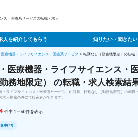
ンス・医療系サービスの転職・求人
求人を紹介してもらう
知りたい・聞きたい
ントサービス
転職ノウハウ
・医療機器・ライフサイエンス・医療系サービス
転勤なし（勤務地限定）の転職
・医療機器・ライフサイエンス・
サービス
データで見る転職
勤務地限定） の転職・求人検索結
ーエージェントサービス
コラム・インタビュー
器・ライフサイエンス・医療系サービス、山口県、転勤なし（勤務地限定）の転職
の求人検索条件にて絞込みができます。
転職Q&A
4
件中
1～50
件
を表示
(
33
)
募集中