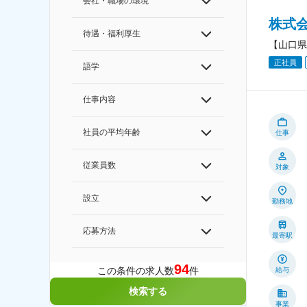
会社・職場の環境
株式
待遇・福利厚生
【山口県
正社員
語学
仕事内容
社員の平均年齢
仕事
従業員数
対象
設立
勤務地
応募方法
最寄駅
94
この条件の求人数
件
給与
検索する
事業