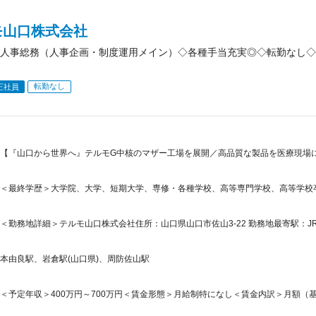
モ山口株式会社
人事総務（人事企画・制度運用メイン）◇各種手当充実◎◇転勤なし◇
転勤なし
正社員
【『山口から世界へ』テルモG中核のマザー工場を展開／高品質な製品を医療現場に
＜最終学歴＞大学院、大学、短期大学、専修・各種学校、高等専門学校、高等学校
＜勤務地詳細＞テルモ山口株式会社住所：山口県山口市佐山3-22 勤務地最寄駅：JR
本由良駅、岩倉駅(山口県)、周防佐山駅
＜予定年収＞400万円～700万円＜賃金形態＞月給制特になし＜賃金内訳＞月額（基本給）：