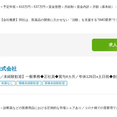
＜予定年収＞410万円～537万円＜賃金形態＞月給制＜賃金内訳＞月額（基本給）：214,7
【会社概要】同社は、医薬品の開発に欠かせない「治験」を支援する”SMO業界”でト
求人
株式会社
／未経験歓迎】一般事務◆正社員◆賞与4カ月／年休126日※土日祝◆創
転勤なし
職種未経験歓迎
業種未経験歓迎
～診断薬などの医療用品における圧倒的な市場シェアあり／コロナ禍での需要増で