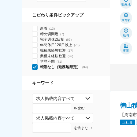
勤務地
こだわり条件ピックアップ
最寄駅
新着
(
13
)
締め切間近
(
7
)
給与
完全週休2日制
(
67
)
年間休日120日以上
(
73
)
職種未経験歓迎
(
27
)
事業
業種未経験歓迎
(
26
)
学歴不問
(
41
)
転勤なし（勤務地限定）
(
94
)
キーワード
求人掲載内容すべて
徳山
を含む
【周南市
求人掲載内容すべて
正社員
を含まない