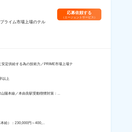
応募依頼する
（エージェントサービス）
プライム市場上場のテル
安定供給する為の技術力／PRIME市場上場テ
卒以上
山陽本線／本由良駅受動喫煙対策：...
230,000円～400,...