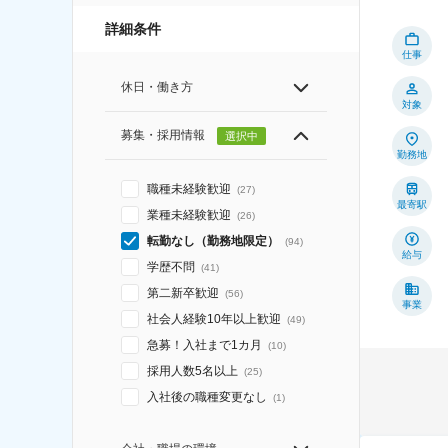
詳細条件
仕事
休日・働き方
対象
募集・採用情報
選択中
勤務地
職種未経験歓迎
(
27
)
最寄駅
業種未経験歓迎
(
26
)
転勤なし（勤務地限定）
(
94
)
給与
学歴不問
(
41
)
第二新卒歓迎
(
56
)
事業
社会人経験10年以上歓迎
(
49
)
急募！入社まで1カ月
(
10
)
採用人数5名以上
(
25
)
入社後の職種変更なし
(
1
)