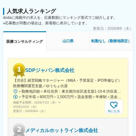
・治験薬概要書・治験実施計画書・申請書類（CTD-MODULE3）
す。
などの作成およびその助言
・会議や打ち合わせで必要な時は大阪・東京等へ出張（宿泊も伴
人気求人ランキング
・製造業認定、原薬登録等
います）が発生します。
dodaに掲載中の求人を、応募数順にランキング形式でご紹介します。
※国内出張の頻度は1~3回/年です。（海外出張はほとんどありませ
※応募数が同数の場合は、新着順に表示しています。
※クライアントは欧米製薬会社または外資系製薬会社がほとんどで
ん。）
す。
更新日：
2026/8/6（木）
※プロジェクトは一人で行うのではなく、現社員と共に分担し業務
■ワークライフバランス：
にあたっていただきます。
山口県
転勤なし（勤務地限定）
医療コンサルティング
同社は、個人が最大限に能力を発揮できるよう働きやすい環境作
りに注力しております。男女問わず在宅勤務が可能です。また、
■教育体制：
女性社員も多く、産休・育休取得実績も豊富で9割以上の復職率を
通常医薬品メーカー出身が会員である関西医薬協会に、当社は会
誇っており、長期就業が可能な環境・福利厚生が整っています。
員として登録しています。業界関連のセミナーにも参加すること
ができ、メーカーと同じレベルの業界知識とマーケット感をアッ
変更の範囲：会社の定める業務
SDPジャパン株式会社
プデートできる環境です。
【渋谷】経営戦略マネージャー（M&A・予算策定・IPO準備など）
■働き方：
医療機関運営支援／ゆうちょ出資
◎完全在宅勤務のため、拠点（東京・大阪）の近くにお住まいで
＜勤務地詳細＞本社住所：東京都渋谷区道玄坂1-10-8 渋谷道玄坂東急ビル6F受動喫煙対策：屋内全面禁煙変更の範囲：会社の定める事業所
なくてもご就業いただけます。
＜予定年収＞800万円～1,500万円＜賃金形態＞年俸制＜賃金内訳＞年額（基本給）：8,000,000円～15,000,000円＜月額＞666,666円～1,250,000円（12分割）＜昇給有無＞有＜残業手当＞無賃金はあくまでも目安の金額であり、選考を通じて上下する可能性があります。月給(月額)は固定手当を含めた表記です。
◎お昼休みの時間帯も自由なので、例えばお子様がおられる方の
掲載予定期間：
2026/7/23（木）
〜
場合、お子様の通院やご都合に合わせて業務時間を調整できま
2026/10/21（水）
す。
気になる
更新日：
2026/8/4（火）
（自分の業務が終わるよう業務管理を行う必要はありますが、裁
量の大きい働き方ができます）
※現在、関東関西のほか、九州、中部、東北、海外在住の方もいま
メディカルホットライン株式会社
す。