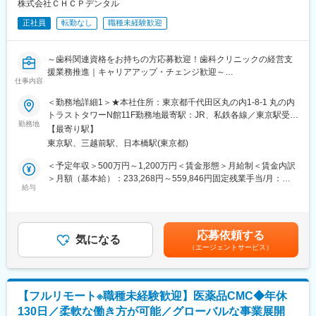
株式会社ＣＨＣＰデンタル
■業務内容
正社員
転勤なし
職種未経験歓迎
・PdM、エンジニア、QA、セールス、CSなど関係者との調整
・PdMが整理した企画・仕様・優先度を踏まえた開発進行計画へ
の落とし込み
～歯科関連資格をお持ちの方応募歓迎！歯科クリニックの経営支
・進行管理、スケジュール管理、マイルストーン管理
援業務推進｜キャリアアップ・チェンジ歓迎～
・リリースに向けた関係者調整、情報整理
仕事内容
・障害、不具合、仕様確認等に関する関係者調整
■ ポジション概要
・開発プロセス、チケット管理、リリース運用等の継続的な改善
＜勤務地詳細1＞★本社住所：東京都千代田区丸の内1-8-1 丸の内
歯科クリニックの経営支援業務。適切なガバナンス体制の構築や
トラストタワーN館11F勤務地最寄駅：JR、私鉄各線／東京駅受動
業務の効率化、採用・教育といった面での支援も実施。誰もが働
勤務地
■開発体制
喫煙対策：屋内全面禁煙＜勤務地詳細2＞在宅勤務（直行直帰）住
【最寄り駅】
きやすい環境を実現するとともに、目まぐるしく変化する歯科業
PM、PdM、テックリード、エンジニア、QA、デザイナー等、計
所：大阪府 受動喫煙対策：屋内全面禁煙変更の範囲：本文参照
東京駅、三越前駅、日本橋駅(東京都)
界の中で、競争力を発揮できる医院づくりをバックアップしてい
14名（協力会社含む）の開発チームです。内製化を進めており、
きます。
アジャイルで開発を進めています。
＜予定年収＞500万円～1,200万円＜賃金形態＞月給制＜賃金内訳
＞月額（基本給）：233,268円～559,846円固定残業手当/月：
■業務内容
給与
■働きやすい環境
183,399円～440,154円（固定残業時間45時間0分/月）超過した時
パートナークリニックを定期的に訪問し、ハンズオンでクリニッ
◎フルリモート可能。居住地を問わず全国から勤務できます。
間外労働の残業手当は追加支給＜月給＞416,667円～1,000,000円
クの経営・運営業務全般を支援（2～3案件/人を担当）します
◎フルフレックスのため、業務状況やチームとの連携を踏まえつ
（一律手当を含む）＜昇給有無＞有＜残業手当＞有＜給与補足＞※
・適切なガバナンス体制の構築、意思決定の高度化
つ柔軟に働くことが可能。
上記、想定年収のためスキルやご経験に応じて変動する可能性あ
応募依頼する
・共同購買、本部機能、ICT導入による業務オペレーションの効率
気になる
◎Slack、Notion、GitHub、Google Workspace等を活用。リモー
り■昇給：有（※会社業績、勤務成績、成果に応じる）■賞与：有
（エージェントサービス）
化
トでの情報共有・プロジェクト推進を実施。
（※会社業績に応じる。上記想定年収には賞与含まず）賃金はあく
・採用・教育・シフトコントロールの実践によるリテンションの
までも目安の金額であり、選考を通じて上下する可能性がありま
向上
変更の範囲：会社の定める業務
す。月給(月額)は固定手当を含めた表記です。
・歯科業界におけるベストプラクティス診療の導入・従業員教育
【フルリモート※職種未経験歓迎】医薬品CMC◆年休
の充実と働き方改革の実践
130日／柔軟な働き方が可能／グローバルな事業展開
・地域に所在する病院、施設(自宅含む)との連携強化