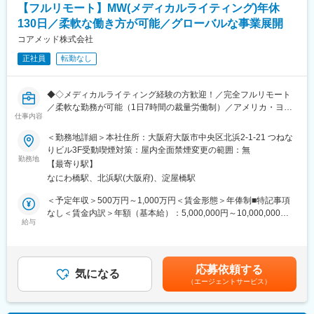
【フルリモート】MW(メディカルライティング)年休
■業務の特徴：
■組織構成：
130日／柔軟な働き方が可能／グローバルな事業展開
・プロジェクトは個人で完結させるのではなく、社内メンバーと
CMC担当11名（2名男性、9名女性）
連携しながら分担して推進しています。
コアメッド株式会社
30代～40代で構成されています。
・国内外の規制当局と関わりながら、国際基準での薬事戦略に携
お子様がおられる社員が多く、在宅勤務のため子育てしながらキ
正社員
転勤なし
われる環境です。
ャリアを築ける環境です。
こちらの組織には、内資外資の製薬企業でのCMC業務の経験者や
■教育体制：
研究所での経験、CMC薬事の経験者が多いです。
◆◇メディカルライティング経験の方歓迎！／完全フルリモート
通常医薬品メーカー出身が会員である関西医薬協会に、当社は会
／柔軟な勤務が可能（1日7時間の裁量労働制）／アメリカ・ヨー
員として登録しています。業界関連のセミナーにも参加すること
仕事内容
変更の範囲：会社の定める業務
ロッパ企業と事業展開／医薬品の薬事戦略・開発戦略のコンサル
ができ、メーカーと同じレベルの業界知識とマーケット感をアッ
ティング会社◆◇
＜勤務地詳細＞本社住所：大阪府大阪市中央区北浜2-1-21 つねな
プデートできる環境です。
りビル3F受動喫煙対策：屋内全面禁煙変更の範囲：無
■業務概要：
勤務地
■働き方：
【最寄り駅】
治験相談用資料や試験総括報告書、承認申請資料（CTDなど）の
◎完全在宅勤務のため、拠点（東京・大阪）の近くにお住まいで
なにわ橋駅、北浜駅(大阪府)、淀屋橋駅
作成を中心に、医薬品開発における各種ドキュメント作成業務
なくてもご就業いただけます。
（英語・日本語）をお任せします。
＜予定年収＞500万円～1,000万円＜賃金形態＞年俸制■特記事項
◎お昼休みの時間帯も自由なので、例えばお子様がおられる方の
なし＜賃金内訳＞年額（基本給）：5,000,000円～10,000,000円
場合、お子様の通院やご都合に合わせて業務時間を調整できま
■業務の内容：
給与
＜月額＞416,666円～833,333円（12分割）＜昇給有無＞有＜残業
す。
具体的には、以下のような申請・報告関連資料の作成をご担当い
手当＞無＜給与補足＞※前職でのご経験・年収に応じて年収は考慮
（自分の業務が終わるよう業務管理を行う必要はありますが、裁
ただきます。
いたします。■年収構成：年俸制となります。賃金はあくまでも目
量の大きい働き方ができます）
・オーファンドラッグ指定申請資料
安の金額であり、選考を通じて上下する可能性があります。月給
※現在、関東関西のほか、九州、中部、東北、海外在住の方もいま
応募依頼する
・日本を含む各国規制当局への治験実施計画届（IND等）および
気になる
(月額)は固定手当を含めた表記です。
す。
（エージェントサービス）
申請資料
・会議や打ち合わせで必要な時は大阪・東京等へ出張（宿泊も伴
・各国規制当局とのガイダンスミーティングに向けた治験相談用
います）が発生します。
資料