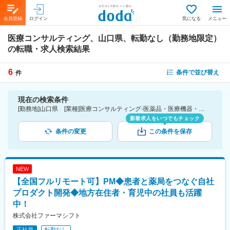
会員登録
ログイン
気になる
メニュー
医療コンサルティング、山口県、転勤なし（勤務地限定）
の転職・求人検索結果
6
条件で並び替え
件
現在の検索条件
[勤務地]山口県 [業種]医療コンサルティング-医薬品・医療機器・ライフサイエンス・医療系サービス [こだわり条件ピックアップ]転勤なし（勤務地限定） [詳細条件](募集・採用情報)転勤なし（勤務地限定）
新着求人をいつでもチェック
条件の変更
この条件を保存
NEW
【全国フルリモート可】PM◆患者と薬局をつなぐ自社
プロダクト開発◆地方在住者・育児中の社員も活躍
中！
株式会社ファーマシフト
正社員
転勤なし