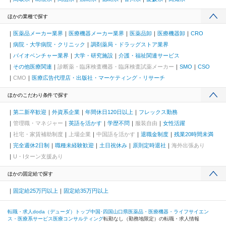
ほかの業種で探す
医薬品メーカー業界
医療機器メーカー業界
医薬品卸
医療機器卸
CRO
病院・大学病院・クリニック
調剤薬局・ドラッグストア業界
バイオベンチャー業界
大学・研究施設
介護・福祉関連サービス
その他医療関連
診断薬・臨床検査機器・臨床検査試薬メーカー
SMO
CSO
CMO
医療広告代理店・出版社・マーケティング・リサーチ
ほかのこだわり条件で探す
第二新卒歓迎
外資系企業
年間休日120日以上
フレックス勤務
管理職・マネジャー
英語を活かす
学歴不問
服装自由
女性活躍
社宅・家賃補助制度
上場企業
中国語を活かす
退職金制度
残業20時間未満
完全週休2日制
職種未経験歓迎
土日祝休み
原則定時退社
海外出張あり
U・Iターン支援あり
ほかの固定給で探す
固定給25万円以上
固定給35万円以上
転職・求人doda（デューダ）トップ
中国･四国
山口県
医薬品・医療機器・ライフサイエン
ス・医療系サービス
医療コンサルティング
転勤なし（勤務地限定）の転職・求人情報