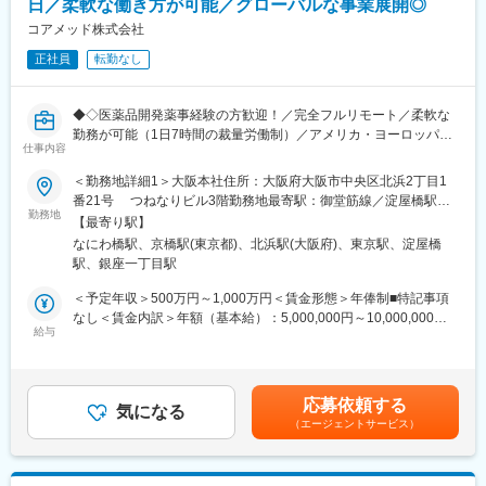
日／柔軟な働き方が可能／グローバルな事業展開◎
※クライアントは欧米製薬会社または外資系製薬会社がほとんどで
・薬局：全国186店舗
す。
コアメッド株式会社
・在宅サービス拠点：323拠点
※プロジェクトは一人で行うのではなく、現社員と共に分担し業務
・歯科医院：237チェア
正社員
転勤なし
にあたっていただきます。
変更の範囲：会社の定める業務
■教育体制：
◆◇医薬品開発薬事経験の方歓迎！／完全フルリモート／柔軟な
通常医薬品メーカー出身が会員である関西医薬協会に、当社は会
勤務が可能（1日7時間の裁量労働制）／アメリカ・ヨーロッパ企
員として登録しています。業界関連のセミナーにも参加すること
仕事内容
業と事業展開／医薬品の薬事戦略・開発戦略のコンサルティング
ができ、メーカーと同じレベルの業界知識とマーケット感をアッ
会社◆◇
＜勤務地詳細1＞大阪本社住所：大阪府大阪市中央区北浜2丁目1
プデートできる環境です。
番21号 つねなりビル3階勤務地最寄駅：御堂筋線／淀屋橋駅受
■業務内容：
勤務地
動喫煙対策：屋内全面禁煙＜勤務地詳細2＞東京支社住所：東京都
■働き方：
【最寄り駅】
医薬品開発における薬事戦略の立案・評価・助言を中心としたコ
千代田区丸の内1-11-1 パシフィックセンチュリープレイス丸の内
◎完全在宅勤務のため、拠点（東京・大阪）の近くにお住まいで
なにわ橋駅、京橋駅(東京都)、北浜駅(大阪府)、東京駅、淀屋橋
ンサルティング業務をお任せします。承認取得に向けた最適な戦
13階 受動喫煙対策：屋内全面禁煙変更の範囲：無
なくてもご就業いただけます。
駅、銀座一丁目駅
略を設計する上流ポジションです。
◎お昼休みの時間帯も自由なので、例えばお子様がおられる方の
＜予定年収＞500万円～1,000万円＜賃金形態＞年俸制■特記事項
場合、お子様の通院やご都合に合わせて業務時間を調整できま
・クライアントの基本戦略を踏まえた薬事戦略の立案
なし＜賃金内訳＞年額（基本給）：5,000,000円～10,000,000円
す。
・日米欧（MHLW／PMDA・FDA・EMA）を横断したグローバル
給与
＜月額＞416,666円～833,333円（12分割）＜昇給有無＞有＜残業
（自分の業務が終わるよう業務管理を行う必要はありますが、裁
薬事戦略の企画
手当＞無＜給与補足＞※前職でのご経験・年収を考慮の上決定致し
量の大きい働き方ができます）
・各種試験成績・申請資料の評価・分析
ます。■年収構成：年俸制となります。賃金はあくまでも目安の金
※現在、関東関西のほか、九州、中部、東北、海外在住の方もいま
・三極規制当局との事前相談を含むリエゾン業務および規制動向
額であり、選考を通じて上下する可能性があります。月給(月額)は
す。
応募依頼する
の調査・分析・アドバイス
気になる
固定手当を含めた表記です。
・会議や打ち合わせで必要な時は大阪・東京等へ出張（宿泊も伴
（エージェントサービス）
・新薬ライセンス導入時のデューデリジェンス対応
います）が発生します。
・承認取得に向けた各種申請業務、ガイダンス面談、規制対応全
※国内出張の頻度は1~3回/年です。（海外出張はほとんどありませ
般
ん。）