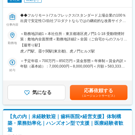
◆◆フルリモート/フルフレックス/スタンダード上場企業の100％
出資で安定性◎/自社プロダクトならではの継続的な改善サイクル
仕事内容
に携われる/クラウド環境でのアジャイル開発◆◆
■概要 ～地方在住者・育児中の社員も活躍中！～
＜勤務地詳細1＞本社住所：東京都港区虎ノ門1-1-18 受動喫煙対
ファーマシフトでは、LINEを活用した「つながる薬局」を中心
策：敷地内全面禁煙＜勤務地詳細2＞全国（ご自宅からのフルリモ
に、患者と薬局をつなぐ医療プラットフォームの開発・運営を行
勤務地
ート中心）住所：東京都 受動喫煙対策：敷地内全面禁煙変更の範
【最寄り駅】
っています。
囲：会社の定める事業所（リモートワーク含む）
虎ノ門駅、霞ケ関駅(東京都)、虎ノ門ヒルズ駅
本ポジションでは、開発現場に近い立場で、プロジェクトを着実
に前へ進めるミドルPMとしての役割を期待しています。
＜予定年収＞700万円～850万円＜賃金形態＞年俸制＜賃金内訳＞
親会社 メディカルシステムネットワークでは、「なの花薬局」チ
年額（基本給）：7,000,000円～8,000,000円＜月額＞583,333円
ェーンを運営しており、利用者の声がダイレクトに感じられる環
給与
～666,666円（12分割）＜昇給有無＞有＜残業手当＞有＜給与補
境です。
足＞※給与詳細は前職給与を参照の上、相談し決定致します。賃金
はあくまでも目安の金額であり、選考を通じて上下する可能性が
■事業概要
あります。月給(月額)は固定手当を含めた表記です。
応募依頼する
「すべての人が健康を自ら選択できる社会」の実現を目指し、患
気になる
（エージェントサービス）
者と薬局のコミュニケーションを支援するデジタル医療プラット
フォームを展開。
主力サービス「つながる薬局」は、LINEを活用し、処方箋送信・
服薬フォロー・オンライン服薬指導など、薬局と患者の接点をよ
【丸の内｜未経験歓迎｜歯科医院×経営支援】体制構
り便利にするためのサービスです。2026年6月現在、友だち登録
築・業務効率化｜ハンズオン型で支援｜医療経験者歓
者数は220万人を突破。より多くの患者・薬局に利用されるサー
迎
ビスへと成長を続けています。