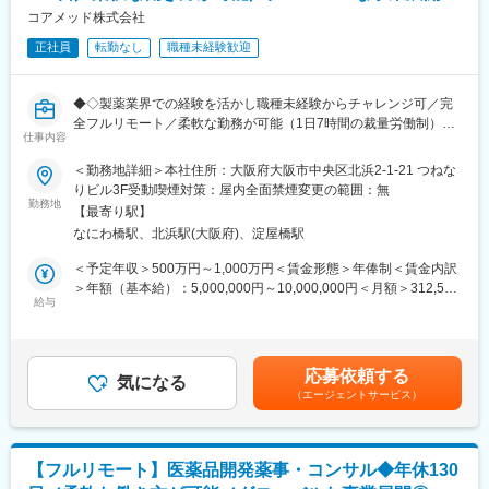
・集患マーケティングの企画、Web戦略立案、実行
コアメッド株式会社
正社員
転勤なし
職種未経験歓迎
▼一部事例
・採用・教育・シフトコントロールの実践によるリテンションの
向上
◆◇製薬業界での経験を活かし職種未経験からチャレンジ可／完
・従業員教育の充実と働き方改革の実践
全フルリモート／柔軟な勤務が可能（1日7時間の裁量労働制）／
・地域に所在する病院、施設(自宅含む)との連携強化
仕事内容
アメリカ・ヨーロッパ企業と事業展開／医薬品の薬事戦略・開発
・歯科業界におけるベストプラクティス診療の導入
戦略のコンサルティング会社◆◇
＜勤務地詳細＞本社住所：大阪府大阪市中央区北浜2-1-21 つねな
・共同購買、本部機能、ICT導入による業務オペレーションの効率
りビル3F受動喫煙対策：屋内全面禁煙変更の範囲：無
化
■仕事内容：
勤務地
・金融機関からの信頼を背景とした成長資金の提供
【最寄り駅】
医薬品開発におけるCMC領域を中心に、コンサルティングおよび
・経営承継後における後継者の確保と体制構築
なにわ橋駅、北浜駅(大阪府)、淀屋橋駅
各種申請資料の作成業務をお任せします。
・適切なガバナンス体制の構築、意思決定の高度化
新薬承認に関わる品質・製造・試験に関する戦略立案から資料作
＜予定年収＞500万円～1,000万円＜賃金形態＞年俸制＜賃金内訳
成までを担っていただきます。
＞年額（基本給）：5,000,000円～10,000,000円＜月額＞312,500
■組織体制
給与
円～625,000円（16分割）＜昇給有無＞有＜残業手当＞無＜給与
配属先企業：株式会社CHCPデンタル
■業務詳細：
補足＞※前職でのご経験・年収に応じて年収は考慮いたします。■
L従業員数：約10名
・新薬承認申請に際する品質規定に則した戦略企画・CMCに関す
年収構成：年俸制となります。■賞与：有（過去実績平均4ヶ月※
る資料の整備・評価・助言・企画の設定
平均で夏2ヶ月分、冬2ヶ月分）賃金はあくまでも目安の金額であ
■グループについて
応募依頼する
・製造方法/試験方法に関する資料の評価・助言
気になる
り、選考を通じて上下する可能性があります。月給(月額)は固定手
CHCPグループ企業数／社員数
（エージェントサービス）
・安定性試験に関する資料の評価・助言
当を含めた表記です。
・企業数：9社
・治験薬概要書・PMDA相談資料・申請資料（CTD-MODULE3）
・社員数：約150名
などの作成およびその助言
・外国製造業者認定、原薬等登録等
グループ拠点数
【フルリモート】医薬品開発薬事・コンサル◆年休130
・病院：全国3,076床