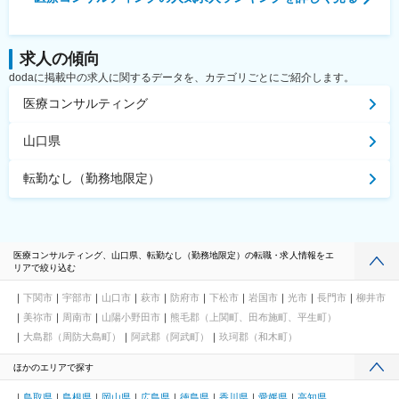
求人の傾向
dodaに掲載中の求人に関するデータを、カテゴリごとにご紹介します。
医療コンサルティング
山口県
転勤なし（勤務地限定）
医療コンサルティング、山口県、転勤なし（勤務地限定）の転職・求人情報をエ
リアで絞り込む
下関市
宇部市
山口市
萩市
防府市
下松市
岩国市
光市
長門市
柳井市
美祢市
周南市
山陽小野田市
熊毛郡（上関町、田布施町、平生町）
大島郡（周防大島町）
阿武郡（阿武町）
玖珂郡（和木町）
ほかのエリアで探す
鳥取県
島根県
岡山県
広島県
徳島県
香川県
愛媛県
高知県