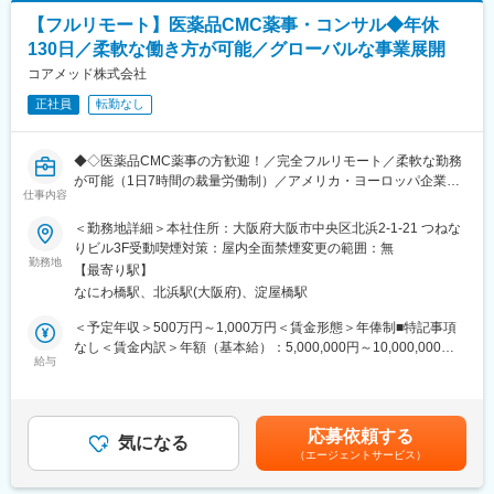
※国内出張の頻度は1~3回/年です。（海外出張の可能性も一部ござ
・国際名・一般的名称に関する申請資料
います）
【フルリモート】医薬品CMC薬事・コンサル◆年休
・承認申請書（CTDを含む）
130日／柔軟な働き方が可能／グローバルな事業展開
・試験総括報告書（CSR） など
■ワークライフバランス：
コアメッド株式会社
同社は、個人が最大限に能力を発揮できるよう働きやすい環境作
■業務の特徴
りに注力しております。男女問わず在宅勤務が可能です。また、
正社員
転勤なし
・プロジェクトは個人単独ではなく、社内メンバーと連携しなが
女性社員も多く、産休・育休取得実績も豊富で9割以上の復職率を
ら分担して推進しています。
誇っており、長期就業が可能な環境・福利厚生が整っています。
・治験～承認申請まで幅広いフェーズに関わることで、医薬品開
◆◇医薬品CMC薬事の方歓迎！／完全フルリモート／柔軟な勤務
発全体を俯瞰できる経験を積むことができます。
変更の範囲：会社の定める業務
が可能（1日7時間の裁量労働制）／アメリカ・ヨーロッパ企業と
仕事内容
事業展開／医薬品の薬事戦略・開発戦略のコンサルティング会社
■教育体制：
◆◇
＜勤務地詳細＞本社住所：大阪府大阪市中央区北浜2-1-21 つねな
通常医薬品メーカー出身が会員である関西医薬協会に、当社は会
りビル3F受動喫煙対策：屋内全面禁煙変更の範囲：無
員として登録しています。業界関連のセミナーにも参加すること
■仕事内容：
勤務地
ができ、メーカーと同じレベルの業界知識とマーケット感をアッ
【最寄り駅】
医薬品開発における理化学・製造・品質試験分野を中心に、CMC
プデートできる環境です。
なにわ橋駅、北浜駅(大阪府)、淀屋橋駅
領域のコンサルティング業務をお任せします。
新薬承認申請に向けた品質戦略の立案から資料作成・評価まで一
＜予定年収＞500万円～1,000万円＜賃金形態＞年俸制■特記事項
■働き方：
貫して関与し、医薬品開発の品質面を支える中核ポジションで
なし＜賃金内訳＞年額（基本給）：5,000,000円～10,000,000円
◎完全在宅勤務のため、拠点（東京・大阪）の近くにお住まいで
す。
給与
＜月額＞416,666円～833,333円（12分割）＜昇給有無＞有＜残業
なくてもご就業いただけます。
手当＞無＜給与補足＞※前職でのご経験・年収に応じて年収は考慮
◎お昼休みの時間帯も自由なので、例えばお子様がおられる方の
・新薬承認申請に際する品質規定に則した戦略企画・物理化学的
いたします。■年収構成：年俸制となります。賃金はあくまでも目
場合、お子様の通院やご都合に合わせて業務時間を調整できま
性質ならびに製造・品質管理に関する資料の整備・評価・助言・
安の金額であり、選考を通じて上下する可能性があります。月給
す。
応募依頼する
企画の設定
気になる
(月額)は固定手当を含めた表記です。
（自分の業務が終わるよう業務管理を行う必要はありますが、裁
（エージェントサービス）
・試験方法に関する資料の評価・助言
量の大きい働き方ができます）
・安定性試験に関する資料の評価・助言
※現在、関東関西のほか、九州、中部、東北、海外在住の方もいま