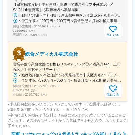
・会議や打ち合わせで必要な時は大阪・東京等へ出張（宿泊も伴
【日本橋駅直結】本社事務～総務・労務スタッフ◆残業20h／
います）が発生します。
WLB◎◆需要高まる医療業界へ事業展開
※国内出張の頻度は1~3回/年です。(一部海外出張の場合がござい
＜勤務地詳細＞本社住所：東京都中央区八重洲1-3-7 八重洲ファーストフィナンシャルビル13F受動喫煙対策：屋内全面禁煙変更の範囲：会社の定める事業所
ます。）
＜予定年収＞400万円～500万円＜賃金形態＞月給制補足事項なし＜賃金内訳＞月額（基本給）：235,000円～284,000円固定残業手当/月：45,000円～66,000円（固定残業時間25時間0分/月）超過した時間外労働の残業手当は追加支給＜月給＞280,000円～350,000円（一律手当を含む）＜昇給有無＞有＜残業手当＞有＜給与補足＞※給与詳細は、ご経験やスキルを考慮のうえ決定します。■昇給：年1回 査定により決定■賞与：年2回（7 月・12 月） 都度査定により決定 算定対象期間に準ずる賃金はあくまでも目安の金額であり、選考を通じて上下する可能性があります。月給(月額)は固定手当を含めた表記です。
掲載予定期間：
2026/6/18（木）
〜
■組織構成：
2026/9/16（水）
CMC担当11名（2名男性、9名女性）
気になる
更新日：
2026/6/18（木）
30代～40代で構成されています。
お子様がおられる社員が多く、在宅勤務のため子育てしながらキ
ャリアを築ける環境です。
総合メディカル株式会社
こちらの組織には、内資外資の製薬企業でのCMC業務の経験者や
研究所での経験、CMC薬事の経験者が多いです。
営業事務◇業務改善にも携わりスキルアップ◎／残業月14h・土日
祝休／手当充実／リモート可
変更の範囲：会社の定める業務
＜勤務地詳細＞本社住所：福岡県福岡市中央区大名2-9-23 プリオ福岡ビル勤務地最寄駅：地下鉄空港線／天神駅受動喫煙対策：屋内全面禁煙変更の範囲：会社の定める事業所
＜予定年収＞320万円～550万円＜賃金形態＞月給制補足事項なし＜賃金内訳＞月額（基本給）：200,000円～246,000円その他固定手当/月：20,000円～110,000円＜月給＞220,000円～356,000円＜昇給有無＞有＜残業手当＞有＜給与補足＞※実際の年収は面談・面接後に経歴や能力に応じて決定します※求人票の想定年収に当てはまらないケースも発生する可能性があります賞与年2回（2025年度実績4.4ヶ月）、昇給年1回住宅補助手当、家族手当、残業手当、休日出勤手当など賃金はあくまでも目安の金額であり、選考を通じて上下する可能性があります。月給(月額)は固定手当を含めた表記です。
掲載予定期間：
2026/7/16（木）
〜
2026/10/14（水）
気になる
更新日：
2026/7/16（木）
※求人応募数の多い順にランキングしています（非公開求人は除く）。
※集計対象期間：2026/7/30（木）～2026/8/5（水）
※事情により掲載終了予定日よりも前に求人募集が終了していることもご
ざいます。その場合は当サイトから応募はできませんので、あらかじめご
了承ください。
医療コンサルティング
の人気求人ランキングを詳しく見る