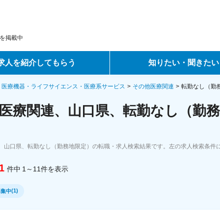
を掲載中
求人を紹介してもらう
知りたい・聞きたい
ントサービス
転職ノウハウ
・医療機器・ライフサイエンス・医療系サービス
その他医療関連
転勤なし（勤
医療関連、山口県、転勤なし（勤務
サービス
データで見る転職
ーエージェントサービス
コラム・インタビュー
、山口県、転勤なし（勤務地限定）の転職・求人検索結果です。左の求人検索条件
転職Q&A
1
件中
1～11
件
を表示
(
1
)
募集中