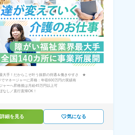
最大手！だからこそ叶う抜群の待遇＆働きやすさ ★
年でマネージャーに昇格：年収600万円の実績有
ジャーへ昇格後は月給45万円以上可
ぼなし／直行直帰OK！
詳細を見る
気になる