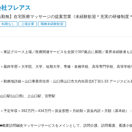
会社フレアス
転勤無】在宅医療マッサージの提案営業《未経験歓迎＊充実の研修制度
転勤なし
上場企業
職種未経験歓迎
～東証グロース上場／医療関連サービスを全国で397拠点に展開／業界未経験者も活
＜最終学歴＞大学院、大学、短期大学、専修・各種学校、高等専門学校、高等学校
＜勤務地詳細＞山口事業所住所：山口県山口市大内矢田北6丁目1-33 アージスビル1
山口駅(山口県)、上山口駅、宮野駅
＜予定年収＞392万円～434万円＜賃金形態＞月給制＜賃金内訳＞月額（基本給）：199,5
■概要訪問鍼灸マッサージサービスをメインとして、訪問介護、訪問看護、看護小規模