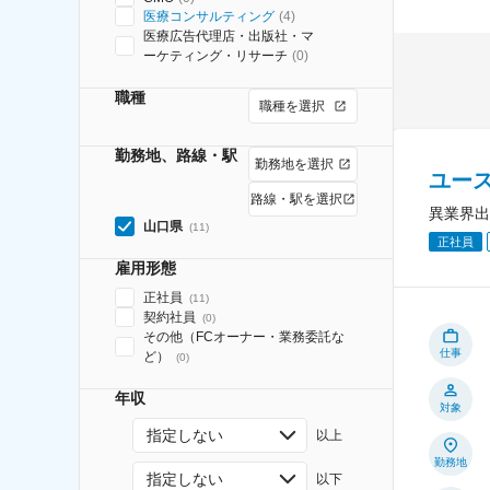
医療コンサルティング
(
4
)
医療広告代理店・出版社・マ
ーケティング・リサーチ
(
0
)
職種
職種を選択
勤務地、路線・駅
勤務地を選択
ユー
路線・駅を選択
異業界出
山口県
(
11
)
正社員
雇用形態
正社員
(
11
)
契約社員
(
0
)
その他（FCオーナー・業務委託な
仕事
ど）
(
0
)
年収
対象
指定しない
以上
勤務地
指定しない
以下