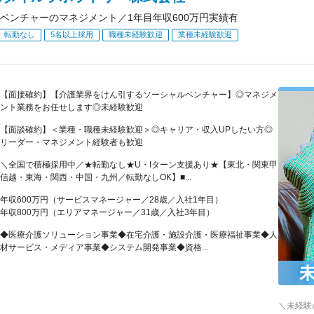
ベンチャーのマネジメント／1年目年収600万円実績有
転勤なし
5名以上採用
職種未経験歓迎
業種未経験歓迎
【面接確約】【介護業界をけん引するソーシャルベンチャー】◎マネジメ
ント業務をお任せします◎未経験歓迎
【面談確約】＜業種・職種未経験歓迎＞◎キャリア・収入UPしたい方◎
リーダー・マネジメント経験者も歓迎
＼全国で積極採用中／★転勤なし★U・Iターン支援あり★【東北・関東甲
信越・東海・関西・中国・九州／転勤なしOK】■...
年収600万円（サービスマネージャー／28歳／入社1年目）
年収800万円（エリアマネージャー／31歳／入社3年目）
◆医療介護ソリューション事業◆在宅介護・施設介護・医療福祉事業◆人
材サービス・メディア事業◆システム開発事業◆資格...
＼未経験