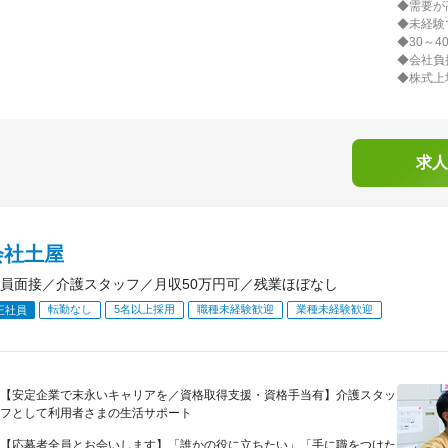
◆需要が
◆未経験
◆30～
◆会社負
◆株式上
求人
会社土屋
員面接／介護スタッフ／月収50万円可／残業ほぼなし
転勤なし
5名以上採用
職種未経験歓迎
業種未経験歓迎
正社員
【安定企業で末永いキャリアを／資格取得支援・資格手当有】介護スタッ
フとして利用者さまの生活サポート
【応募者全員とお会いします】「誰かの役に立ちたい」「手に職をつけた