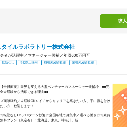
求人
スタイルラボラトリー株式会社
身者が活躍中／マネージャー候補／年収600万円可
転勤なし
5名以上採用
職種未経験歓迎
業種未経験歓迎
【全員面接】業界を変える大型ベンチャーのマネージャー候補枠 ■■完
全未経験から活躍できる理由■■
＜面談確約／未経験OK＞イチからキャリアを築きたい方、手に職を付け
たい方、歓迎します！
☆転勤なしOK／UIターン歓迎☆全国各地で募集中／選べる働き方☆寮費
無料プラン（規定有）：北海道、東京、神奈川、新...