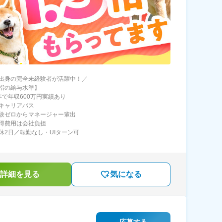
出身の完全未経験者が活躍中！／
指の給与水準】
年で年収600万円実績あり
キャリアパス
験ゼロからマネージャー輩出
得費用は会社負担
休2日／転勤なし・UIターン可
詳細を見る
気になる
応募する