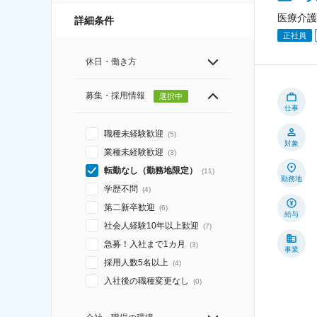
医療介護
詳細条件
正社員
休日・働き方
募集・採用情報
選択中
仕事
職種未経験歓迎
(
5
)
対象
業種未経験歓迎
(
3
)
転勤なし（勤務地限定）
(
11
)
勤務地
学歴不問
(
4
)
第二新卒歓迎
(
6
)
給与
社会人経験10年以上歓迎
(
7
)
急募！入社まで1カ月
(
3
)
事業
採用人数5名以上
(
4
)
入社後の職種変更なし
(
0
)