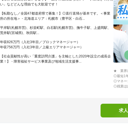
い」などどんな理由でも大歓迎です！
【転勤なし／全国47都道府県で募集！】◎直行直帰が基本です。＜事業
所の所在地＞・北海道エリア：札幌市（豊平区・白石...
平岸駅(札幌市営)、杉並町駅、白石駅(札幌市営)、撫牛子駅、上盛岡駅、
荒井駅(宮城県)、秋田駅...
年収826万円（入社3年目／ブロックマネージャー）
年収756万円（入社3年目／上級エリアマネージャー）
【社会貢献性が高い「重度訪問介護」を主軸とした2020年設立の成長企
業！】・障害福祉サービス事業及び地域生活支援事...
★ 業界
◎最短1
◎マネー
◎残業ほ
求人