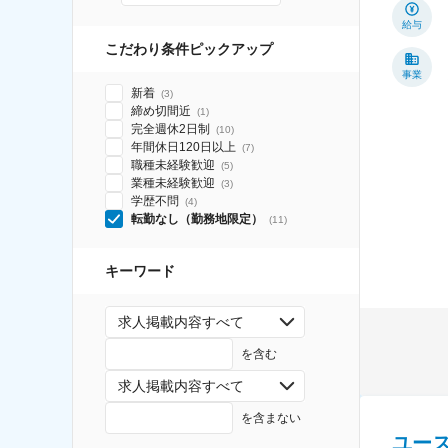
給与
こだわり条件ピックアップ
事業
新着
(
3
)
締め切間近
(
1
)
完全週休2日制
(
10
)
年間休日120日以上
(
7
)
職種未経験歓迎
(
5
)
業種未経験歓迎
(
3
)
学歴不問
(
4
)
転勤なし（勤務地限定）
(
11
)
キーワード
求人掲載内容すべて
を含む
求人掲載内容すべて
を含まない
ユー