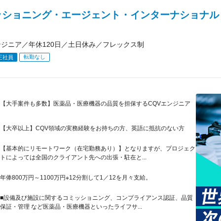
ッショニング・エージェント・インターナショナル
ンジニア／年休120日／土日休み／フレックス制
転勤なし
正社員
【大手案件も多数】医薬品・医療機器の品質を担保するCQVエンジニア
【大卒以上】CQV領域の実務経験をお持ちの方、英語に抵抗のない方
【基本的にリモートワーク（在宅勤務あり）】となりますが、プロジェク
トによっては全国のクライアント先への出張・駐在と...
年俸800万円～1100万円※12分割して1／12を月々支給。
■設備及び施設に関するコミッショニング、コンプライアンス認証、品質
保証・管理 など医薬品・医療機器といったライフサ...