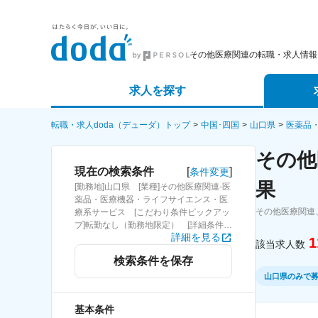
その他医療関連の転職・求人情報
求人を探す
詳細条件から探す
エージェ
転職・求人doda（デューダ）トップ
中国･四国
山口県
医薬品
その他
新着求人から探す
スカウト
[
]
現在の検索条件
条件変更
果
[勤務地]山口県 [業種]その他医療関連-医
求人特集から探す
パートナ
薬品・医療機器・ライフサイエンス・医
その他医療関連
療系サービス [こだわり条件ピックアッ
プ]転勤なし（勤務地限定） [詳細条件]
詳細を見る
(募集・採用情報)転勤なし（勤務地限
1
該当求人数
定）
検索条件を保存
山口県のみで
基本条件