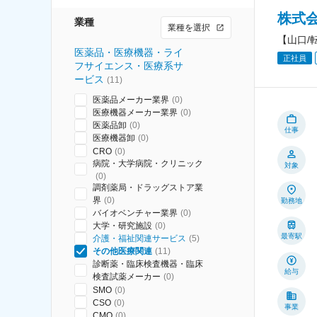
株式
業種
業種を選択
【山口/
医薬品・医療機器・ライ
正社員
フサイエンス・医療系サ
ービス
(
11
)
医薬品メーカー業界
(
0
)
医療機器メーカー業界
(
0
)
医薬品卸
(
0
)
仕事
医療機器卸
(
0
)
CRO
(
0
)
病院・大学病院・クリニック
対象
(
0
)
調剤薬局・ドラッグストア業
界
(
0
)
勤務地
バイオベンチャー業界
(
0
)
大学・研究施設
(
0
)
最寄駅
介護・福祉関連サービス
(
5
)
その他医療関連
(
11
)
診断薬・臨床検査機器・臨床
給与
検査試薬メーカー
(
0
)
SMO
(
0
)
CSO
(
0
)
事業
CMO
(
0
)