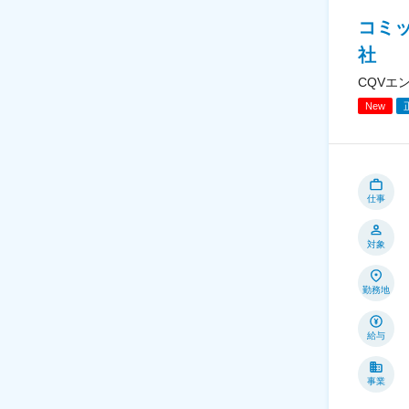
コミ
社
CQVエ
New
仕事
対象
勤務地
給与
事業