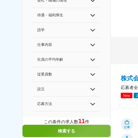
会社・職場の環境
待遇・福利厚生
語学
仕事内容
社員の平均年齢
従業員数
株式
応募者全
設立
New
応募方法
11
この条件の求人数
件
仕事
検索する