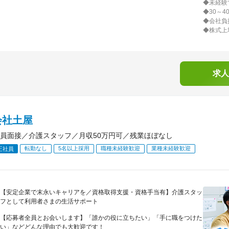
◆未経験
◆30～
◆会社負
◆株式上
求人
会社土屋
員面接／介護スタッフ／月収50万円可／残業ほぼなし
転勤なし
5名以上採用
職種未経験歓迎
業種未経験歓迎
正社員
【安定企業で末永いキャリアを／資格取得支援・資格手当有】介護スタッ
フとして利用者さまの生活サポート
【応募者全員とお会いします】「誰かの役に立ちたい」「手に職をつけた
い」などどんな理由でも大歓迎です！