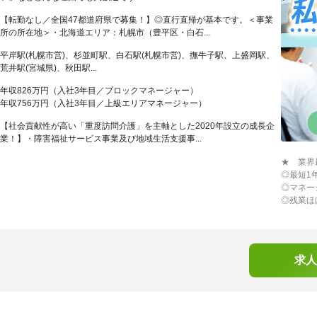
【転勤なし／全国47都道府県で募集！】◎直行直帰が基本です。＜事業
所の所在地＞・北海道エリア：札幌市（豊平区・白石...
平岸駅(札幌市営)、杉並町駅、白石駅(札幌市営)、撫牛子駅、上盛岡駅、
荒井駅(宮城県)、秋田駅...
年収826万円（入社3年目／ブロックマネージャー）
年収756万円（入社3年目／上級エリアマネージャー）
【社会貢献性が高い「重度訪問介護」を主軸とした2020年設立の成長企
業！】・障害福祉サービス事業及び地域生活支援事...
★ 業界
◎最短1
◎マネー
◎残業ほ
求人