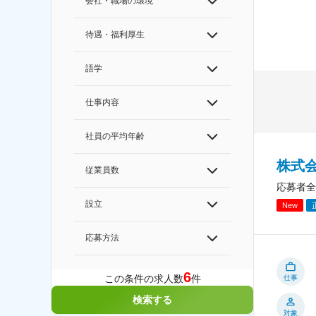
会社・職場の環境
待遇・福利厚生
語学
仕事内容
社員の平均年齢
株式
従業員数
応募者全
設立
New
応募方法
6
この条件の求人数
件
仕事
検索する
対象