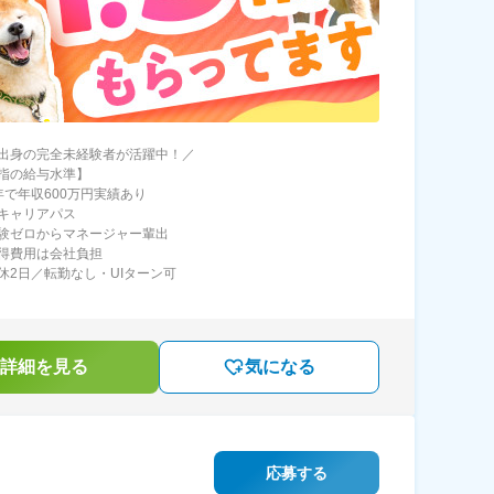
出身の完全未経験者が活躍中！／
指の給与水準】
年で年収600万円実績あり
キャリアパス
験ゼロからマネージャー輩出
得費用は会社負担
休2日／転勤なし・UIターン可
詳細を見る
気になる
応募する