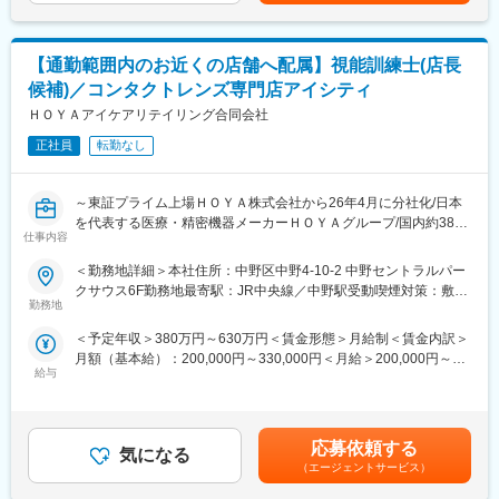
す。月給(月額)は固定手当を含めた表記です。
■仕事内容
て】
医療機器や画像ネットワークシステムの設置、立ち上げ、定期点
「社会課題を解決しつづけ、より良い世界をつくる」をミッショ
検、トラブル対応など。医療現場の「安全とスピード」を守るプ
ンとして掲げ、社会課題のなかでも法令規制と業務の複雑性・専
【通勤範囲内のお近くの店舗へ配属】視能訓練士(店長
ロフェッショナルです。
門性が高く、取り組む難易度の高い「医療業界の業務改善」に現
候補)／コンタクトレンズ専門店アイシティ
在最注力しています。 主な事業として、我々は業界として25年ぶ
■研修制度
ＨＯＹＡアイケアリテイリング合同会社
りとなる新しいレセプトシステム「Henry」（クラウド型電子カ
入社後は、小田原にある研修センターにて、機械の解体・組み立
ルテ・レセコンシステム）を開発・販売しています。 「中小病院/
てなどの基礎技術を学び、先輩社員とのOJTを通じて、現場での
正社員
転勤なし
診療所の経営をHenryで改善し、高齢化社会を乗り越える礎を作
実務に慣れていただきます。上記のとおり実機を用いたトレーニ
る」を目指し、今後中小病院をメインターゲットとして、導入拡
ングなどから必要なスキルを段階的に習得できますので、整備士
大を進めています。
～東証プライム上場ＨＯＹＡ株式会社から26年4月に分社化/日本
の方は早くキャッチアップいただけます！
を代表する医療・精密機器メーカーＨＯＹＡグループ/国内約380
※その他年間研修カリキュラムがあり、成熟度に応じて参加可能
変更の範囲：会社の定める業務
仕事内容
店舗のコンタクトレンズ専門店アイシティを展開中～
■働き方の魅力
＜勤務地詳細＞本社住所：中野区中野4-10-2 中野セントラルパー
■ポジション概要：
フレックス制度を導入しており、午前・午後の半休制度もあるた
クサウス6F勤務地最寄駅：JR中央線／中野駅受動喫煙対策：敷地
コンタクトレンズ専門店「アイシティ」の店長候補として、以下
め、柔軟な働き方が可能です。さらに、担当エリアが狭いため、
勤務地
内全面禁煙変更の範囲：会社の定める事業所
の業務を担当します。
各エンジニアの負担を軽減し、バランスの取れたワークライフを
＜予定年収＞380万円～630万円＜賃金形態＞月給制＜賃金内訳＞
・販売数値管理・分析
実現できます。
月額（基本給）：200,000円～330,000円＜月給＞200,000円～
・販売業務・商品管理
休日・夜間の問い合わせはコールセンター対応であり、メリハリ
給与
330,000円＜昇給有無＞有＜残業手当＞有＜給与補足＞■職務経験
・エリア内の販促企画・販促活動
をつけて働くことが可能です。（当番制あり）
等を考慮の上、当社規定により決定します。■賞与：年2回（直近
・人材育成
実績 年間4.4か月）賃金はあくまでも目安の金額であり、選考を
・パート・アルバイト採用
■待遇
通じて上下する可能性があります。月給(月額)は固定手当を含めた
平均年収907万円と医療機器メーカーでNo1の平均年収を誇り、住
応募依頼する
気になる
表記です。
■当社について：
宅手当・家族手当・借り上げ社宅等と手当がかなり充実しており
（エージェントサービス）
「ライフケア」「情報・通信」の分野でグローバルに事業を展開
ます。