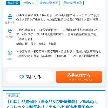
全く無い方でも立ち上りが可能となっております。
契約社員
転勤なし
職種未経験歓迎
業種未経験歓迎
・業界トップクラスの調剤システムやIoT製品を扱っており、業務
を通して最新の技術に触れることが可能です。
・正社員登用は前提の採用です。就業態度に問題がなければ原則
◇◆未経験者歓迎！6ヶ月以上の長期研修でキャッチアップも安
登用となり、業界トップクラスシェアを誇る優良企業の正社員と
心！／調剤IoT機器といった最新技術の提案が可能！／原則転勤は
して安定就業が可能です。（登用率98%、試験ノルマなし）
仕事内容
無いため特定エリアで就業されたい方も歓迎！社会貢献性の高い
仕事◆◇
＜勤務地詳細＞山口営業所住所：山口県山口市小郡御幸町5-36
【同社の魅力】
アーバンステージ101号受動喫煙対策：屋内全面禁煙変更の範
◆医療業界に貢献：
【はじめに】
勤務地
囲：会社の定める事業所（リモートワーク含む）
最新のIoT技術に注力しており、これまで人の手でアナログに行わ
【最寄り駅】
既存のお客様である調剤薬局やドラッグストアに対して、主力製
れていた薬剤管理を、全自動で管理、調整、計測、分包まで対応
新山口駅、周防下郷駅、上郷駅
品である全自動調剤分包機などの調剤IoT機器を販売いただく職種
可能にしました。当社の製品やシステムが、24時間止めてはなら
となります。
＜予定年収＞350万円～500万円＜賃金形態＞月給制補足事項なし
ない医療現場の安心安全や、医療従事者の負担軽減に大きく貢献
IoT製品の販売スキルの市場価値は上昇の一途を辿っており、同社
＜賃金内訳＞月額（基本給）：180,000円～280,000円固定残業手
しています。
で得られるスキルも例外ではありません。完全未経験から市場価
給与
当/月：40,000円～70,000円（固定残業時間33時間0分/月）超過し
◆高いシェアを持つ製品：
値を高める事ができる貴重な求人となります。
た時間外労働の残業手当は追加支給＜月給＞220,000円～350,000
調剤というニッチな分野で、業界トップクラスのシェアを誇る製
円（一律手当を含む）＜昇給有無＞有＜残業手当＞有＜給与補足
品が多数あります。寡占市場だからこそ、競合製品を使っている
【業務概要】
＞※給与詳細は、年齢・スキルを考慮し決定します。■昇給：年1
顧客からいかにシェアを獲得するか試行錯誤する面白さがありま
応募依頼する
・提案資料作成
気になる
回■賞与：年2回■モデル年収：年収420万円（30歳 経験5年）／年
す。
（エージェントサービス）
・顧客要望のヒアリング、製品提案
収500万円（32歳 経験7年）賃金はあくまでも目安の金額であ
・見積もり作成
り、選考を通じて上下する可能性があります。月給(月額)は固定手
変更の範囲：会社の定める業務
・製品導入後の定期的なアフターフォロー
当を含めた表記です。
・新規訪問
締切間近
【山口】品質保証（医薬品及び医療機器）／転勤なし
【その他補足情報】
・長期間の研修を用意しているため職種未経験＆技術的な知識が
／フレックス制度あり／テルモ社100%出資子会社