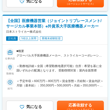
勤務はフルリモートで、現地対応は別部署の社員が行います。病
気になる
くまでも目安の金額であり、選考を通じて上下する可能性があり
策が進む中、病院基幹システムのクラウド移行という巨大な構造
（エージェントサービス）
院側との技術的な調整やサポートは、リモートでの対応が中心と
ます。月給(月額)は固定手当を含めた表記です。
変化の最前線に立てます
なります。
◎戦略と現場の往復：事業計画の策定から商談現場での仮説検証
また、日中の時間帯における導入後のネットワークに関するトラ
まで、抽象と具体を行き来する裁量があります
ブルシューティングをお任せいたします。
【全国】医療機器営業（ジョイントリプレースメント/
変更の範囲：会社の定める業務
サージカル事業本部）※外資系大手医療機器メーカー
■具体的な業務内容
・ネットワーク担当企業・社内担当者との調整
日本ストライカー株式会社
・医療機関様の現状のネットワーク構成の把握
正社員
5名以上採用
業種未経験歓迎
・電子カルテを利用するための通信要件、セキュリティ要件を満
たすかの調査
・お客様による院内ネットワークのセキュリティ対策推進の支援
■概要
・医療機器との連携に必要な要件とセキュリティ対策をふまえた
グローバル大手医療機器メーカー、ストライカーコーポレーショ
ネットワークの設計とご提案
仕事内容
ンの日本法人である日本ストライカー株式会社の営業担当とし
・技術支援とトラブルサポート
て、担当エリアでの売上拡大に貢献いただきます。※担当エリア…
＜勤務地詳細＞全国（希望勤務地選択可能）住所：希望を基に全
・電子カルテ導入に伴う結合テスト時のネットワークに関する技
お住いの地域やご希望を加味して決定します。
国いずれかの配属となります。 受動喫煙対策：屋内全面禁煙
術的な支援
勤務地
・導入時及び運用中におけるネットワークトラブルシューティン
■事業部について
グ
＜予定年収＞600万円～800万円＜賃金形態＞月給制＜賃金内訳＞
【ジョイントリプレースメント/サージカル事業本部】
月額（基本給）：350,000円～500,000円＜月給＞350,000円～
人工関節手術用製品、手術室用備品 人工関節関連製品において高
■ポジションの面白さ
給与
500,000円＜昇給有無＞有＜残業手当＞無＜給与補足＞※別途イン
い認知度とシェアを誇り、日本ストライカーで最大の規模を有す
・医療DXが進む中で、ネットワークの環境を大幅に見直す際の設
センティブあり※社用車貸与（会社負担にて自宅近辺の駐車場を利
る部門です。特にCAS＊の分野ではマーケットをリードし、先進
計業務に携わることができます。
用）※賃金はあくまでも目安の金額であり、選考を通じて上下する
的な支援技術によって手術の精度を高め、患者さんのQOL向上に
・インフラに関わるソリューションのご提案を通して、医療の現
可能性があります。賃金はあくまでも目安の金額であり、選考を
貢献しています。 長年にわたって築き上げた技術を活かし、患者
応募依頼する
場を技術的な側面から解決する役割を担えます。
気になる
通じて上下する可能性があります。月給(月額)は固定手当を含めた
さんだけではなく医療従事者の 健康や労働環境にも配慮した手術
（エージェントサービス）