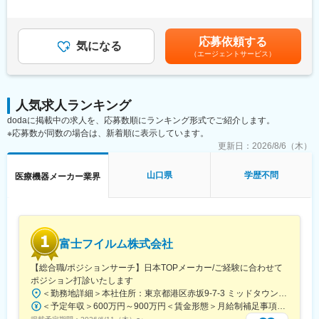
- インサイドセールスが獲得したリードやインバウンドでのお問い
間外労働の残業手当は追加支給＜月額＞500,000円～999,999円
く運用してきた病院様が多く、プロダクトはもちろん、自身の知
合わせに対する対応がメインとなります。
（12分割）（一律手当を含む）＜昇給有無＞有＜残業手当＞有＜
見や経験に基づいた提案をダイレクトに経営改善や業務改善に反
◇課題解決型のソリューション提案
給与補足＞※面談を通じてスキル等をもとに決定します。賃金はあ
映できる環境です。
応募依頼する
- 商談は初回はオンラインがメインで、検討フェーズが進むにつれ
気になる
くまでも目安の金額であり、選考を通じて上下する可能性があり
◎手数料型（テイクレート）の事業モデルのため、アップセルあ
（エージェントサービス）
て訪問にて実施します。
ます。月給(月額)は固定手当を含めた表記です。
りきではなく、顧客である病院の経営改善・業務改善と事業成長
- 経営層や病院現場との対話を通じて、課題の特定から病院ごとに
が一致するビジネスモデルのため、長期的な価値提供に集中でき
適切な解決策の企画・提案を行います。
ます。
- 導入に向け、病院内の複数部署にまたがる合意形成を推進しま
人気求人ランキング
す。
dodaに掲載中の求人を、応募数順にランキング形式でご紹介します。
- 契約後は導入コンサルタント・カスタマーサクセスが導入支援か
※応募数が同数の場合は、新着順に表示しています。
らアフターフォローまで行うため、営業は商談に注力できる環境
です。
更新日：
2026/8/6（木）
◇製品開発へのフィードバック
- 顧客の声を開発チームへ還元することで、新機能開発や品質向上
山口県
学歴不問
医療機器メーカー業界
にも携わります。
■魅力
◎業界全体で50兆円・単体で3000億円を超える巨大市場で、医療
DXの「ど真ん中」である電子カルテ・レセコン事業のリードに携
富士フイルム株式会社
わることができます。
◎「電子カルテの普及率を約100%に」という文言が改正医療法に
【総合職/ポジションサーチ】日本TOPメーカー/ご経験に合わせて
記載され、補助金の交付も決定するなど、国家戦略としての病院
ポジション打診いたします
DXの推進が加速している市場で、営業としての経験を積むことが
＜勤務地詳細＞本社住所：東京都港区赤坂9-7-3 ミッドタウン・ウェスト勤務地最寄駅：東京メトロ日比谷線／都営大江戸線／六本木駅受動喫煙対策：敷地内全面禁煙変更の範囲：会社の定める事業所（リモートワーク含む）
できます。
＜予定年収＞600万円～900万円＜賃金形態＞月給制補足事項なし＜賃金内訳＞月額（基本給）：300,000円～500,000円＜月給＞300,000円～500,000円＜昇給有無＞有＜残業手当＞有賃金はあくまでも目安の金額であり、選考を通じて上下する可能性があります。月給(月額)は固定手当を含めた表記です。
◎ビジネスとエンジニアとの垣根がないチーム体制のため、自ら