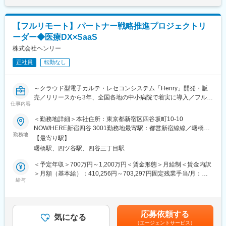
・月次・四半期・年次決算業務
・業務フローの設計・改善・標準化
・会計システムおよび周辺オペレーションの整備
【フルリモート】パートナー戦略推進プロジェクトリ
・監査法人対応
ーダー◆医療DX×SaaS
・経営陣向けレポーティング資料の作成
・各部門と連携した管理体制の構築・改善
株式会社ヘンリー
・日常経理業務の運営および改善
正社員
転勤なし
・会計論点の整理および会計処理方針の検討
・税理士等の外部専門家との連携
・内部統制の整備・運用
～クラウド型電子カルテ・レセコンシステム「Henry」開発・販
・開示対応、IPO準備
売／リリースから3年、全国各地の中小病院で着実に導入／フルリ
仕事内容
モート・フルフレックス～
※ご経験やご志向に応じてマネジメントやスペシャリストとしての
＜勤務地詳細＞本社住所：東京都新宿区四谷坂町10-10
キャリア構築が可能です
【ポジション概要】
NOW/HERE新宿四谷 3001勤務地最寄駅：都営新宿線線／曙橋駅
導入推進課は、Henryをより多くの病院へ届けるための導入体制
勤務地
受動喫煙対策：敷地内全面禁煙
■ポジションの面白さ
【最寄り駅】
の構築・運営を担う組織です。本ポジションでは導入推進課のリ
・AI活用による業務自動化・高度化を積極的に推進しており、定
曙橋駅、四ツ谷駅、四谷三丁目駅
ーダーとして、パートナー企業を活用した導入体制の立ち上げか
型業務の効率化だけでなく、より付加価値の高い業務へ注力でき
ら運用改善までを推進いただきます。
＜予定年収＞700万円～1,200万円＜賃金形態＞月給制＜賃金内訳
る環境があります
入社後はまず導入現場に入り、導入プロセスや顧客理解を深めて
＞月額（基本給）：410,256円～703,297円固定残業手当/月：
・監査法人レビュー対応の立ち上げや内部統制整備など、事業成
いただきます。その後はプロジェクトリーダーとして、業務プロ
給与
173,077円～296,703円（固定残業時間45時間0分/月）超過した時
長に伴う管理体制高度化の中核を担うことができます
セスの設計・標準化、パートナー企業との協業推進、運用改善な
間外労働の残業手当は追加支給＜月給＞583,333円～1,000,000円
・CFOと密接に連携しながら、経営判断を支える財務会計機能の
どを通じて、導入体制の拡大をリードしていただくことを期待し
（一律手当を含む）＜昇給有無＞有＜残業手当＞有＜給与補足＞※
構築を推進できます
ています。
面談を通じてスキル等をもとに決定します。賃金はあくまでも目
・財務会計実務に加え、業務プロセス設計やガバナンス強化な
応募依頼する
気になる
安の金額であり、選考を通じて上下する可能性があります。月給
ど、組織づくりにも携わることができます
（エージェントサービス）
【業務内容】