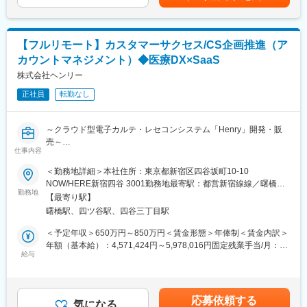
▽求人のポイント
ます。月給(月額)は固定手当を含めた表記です。
★拡大フェーズで様々なチャンス
拡大期のため、新規開拓による評価の機会、部門や拠点拡大によ
る昇進の機会など、営業における白地・伸びしろが大きくキャリ
【フルリモート】カスタマーサクセス/CS企画推進（ア
アアップのチャンスが多くあります。
カウントマネジメント）◆医療DX×SaaS
★高い定着率と社風
異なるエリア同士でも連携するなどチームワークのある社風で、
株式会社ヘンリー
退職者が少なく、若手だけでなく40代以上のベテラン社員も多い
正社員
転勤なし
のが特徴です。グローバル・日本法人ともにボトムアップの文化
があり、日本のマーケットやKOLの声に即した製品提供を行って
いるため、自信をもった営業活動が可能です。
～クラウド型電子カルテ・レセコンシステム「Henry」開発・販
売～
▽業務内容
仕事内容
国公立および主要私立病院の整形外科等のドクターに対し、ご自
【募集背景】
＜勤務地詳細＞本社住所：東京都新宿区四谷坂町10-10
宅からの直行直帰でジョイント機器の営業活動を行って頂きま
「Henry」はリリースから3年が経ち、新規契約が着実に積み上が
NOW/HERE新宿四谷 3001勤務地最寄駅：都営新宿線線／曙橋駅
す。営業のスタイルは深耕営業で、医師との関係構築によるアカ
るなかで、導入を終えた顧客群が急速に拡大しています。次のフ
勤務地
受動喫煙対策：敷地内全面禁煙変更の範囲：会社の定める事業所
デミカルな営業スタイルを重要視しています。
【最寄り駅】
ェーズで重要になるのが、これらの既存顧客に新機能を継続的に
（リモートワーク含む）
（1）製品PR活動
曙橋駅、四ツ谷駅、四谷三丁目駅
届け、現場で"使える状態"まで定着させていくことです。 そこで
（2）製品に関連する情報提供（手術手技、臨床データ、医学情報
今回、機能の提供設計と実行体制を強化するため、本ポジション
＜予定年収＞650万円～850万円＜賃金形態＞年俸制＜賃金内訳＞
等）
の募集を開始しました。
年額（基本給）：4,571,424円～5,978,016円固定残業手当/月：
（3）ドクター・ナースへの勉強会（独自の教育施設等を使用）
給与
160,714円～210,165円（固定残業時間45時間0分/月）超過した時
※手術の立ち会いは原則別ポジションで実施します。初オペの場合
【業務概要】
間外労働の残業手当は追加支給＜月額＞541,666円～708,333円
など、顧客の要請に応じて同席するケースはありますが頻度は少
新機能を既存顧客へ届け、リリースから定着までを推進する役割
（12分割）（一律手当を含む）＜昇給有無＞有＜残業手当＞有＜
な目です。
です。提供戦略の設計から関係者との合意形成、定着支援、フィ
給与補足＞※面談を通じてスキル等をもとに決定します。賃金はあ
応募依頼する
ードバックの開発還元までを担い、加えてカスタマーサクセスが
気になる