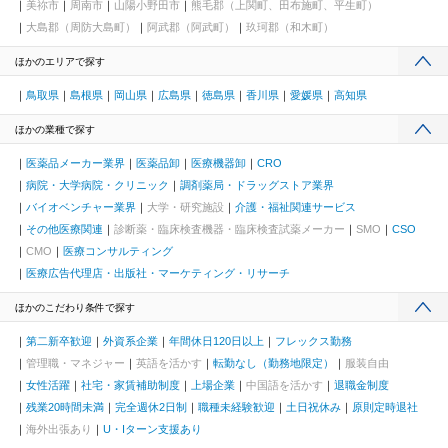
美祢市
周南市
山陽小野田市
熊毛郡（上関町、田布施町、平生町）
大島郡（周防大島町）
阿武郡（阿武町）
玖珂郡（和木町）
ほかのエリアで探す
鳥取県
島根県
岡山県
広島県
徳島県
香川県
愛媛県
高知県
ほかの業種で探す
医薬品メーカー業界
医薬品卸
医療機器卸
CRO
病院・大学病院・クリニック
調剤薬局・ドラッグストア業界
バイオベンチャー業界
大学・研究施設
介護・福祉関連サービス
その他医療関連
診断薬・臨床検査機器・臨床検査試薬メーカー
SMO
CSO
CMO
医療コンサルティング
医療広告代理店・出版社・マーケティング・リサーチ
ほかのこだわり条件で探す
第二新卒歓迎
外資系企業
年間休日120日以上
フレックス勤務
管理職・マネジャー
英語を活かす
転勤なし（勤務地限定）
服装自由
女性活躍
社宅・家賃補助制度
上場企業
中国語を活かす
退職金制度
残業20時間未満
完全週休2日制
職種未経験歓迎
土日祝休み
原則定時退社
海外出張あり
U・Iターン支援あり