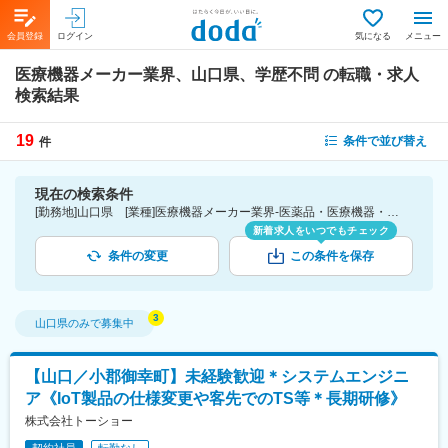
会員登録
ログイン
気になる
メニュー
医療機器メーカー業界、山口県、学歴不問
の転職・求人
検索結果
19
条件で並び替え
件
現在の検索条件
[勤務地]山口県 [業種]医療機器メーカー業界-医薬品・医療機器・ライフサイエンス・医療系サービス [こだわり条件ピックアップ]学歴不問 [詳細条件](募集・採用情報)学歴不問
新着求人をいつでもチェック
条件の変更
この条件を保存
山口県
のみで募集中
【山口／小郡御幸町】未経験歓迎＊システムエンジニ
ア《IoT製品の仕様変更や客先でのTS等＊長期研修》
株式会社トーショー