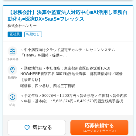
するHOYA株式会社のグループ企業として、コンタクトレンズ専
門店「アイシティ」を全国に370店舗以上展開。コンタクトレン
■キャリア
【財務会計】決算や監査法人対応中心■AI活用し業務自
ズおよび関連商品の販売を通じて、お客さま一人ひとりの“見え
富士フイルムグループの育成制度「＋STORY」で成長をサポー
る”を支えるアイケアサービスを提供しています。
ト。ジョブローテーションや研修でキャリアの幅を広げられま
動化も■医療DX×SaaS■フレックス
す。
株式会社ヘンリー
変更の範囲：会社の定める業務
公式HP：https://fms-careers.fujifilm.com/environment/training/
正社員
転勤なし
■組織構成
国内に48拠点を有し、各拠点をチーム全体でサポートし合いなが
ら業務を進めます。
～中小病院向けクラウド型電子カルテ・レセコンシステム
「Henry」を開発・提供～
変更の範囲：会社の定める業務
仕事内容
■業務内容
＜勤務地詳細＞本社住所：東京都新宿区四谷坂町10-10
財務会計領域の中核メンバーとして、決算業務や監査法人対応を
NOW/HERE新宿四谷 3001勤務地最寄駅：都営新宿線線／曙橋駅
中心に、経理・会計業務全般を担当いただきます。
勤務地
受動喫煙対策：敷地内全面禁煙変更の範囲：会社の定める事業所
【最寄り駅】
（リモートワーク含む）
曙橋駅、四ツ谷駅、四谷三丁目駅
また、CFOや経営陣と連携しながら、会計プロセスの整備や内部
統制の構築など、財務会計機能の高度化にも取り組んでいただき
＜予定年収＞800万円～1,200万円＜賃金形態＞年俸制＜賃金内訳
ます。
＞年額（基本給）：5,626,374円～8,439,570円固定残業手当/月：
給与
197,802円～296,703円（固定残業時間45時間0分/月）超過した時
現在は経営管理部として部長1名、会計担当2名の組織です。財務
間外労働の残業手当は追加支給＜月額＞666,666円～1,000,000円
会計領域をリードする役割を担っていただきたいと考えていま
（12分割）（一律手当を含む）＜昇給有無＞有＜残業手当＞有＜
す。
給与補足＞※面談を通じてスキル等をもとに決定します。賃金はあ
応募依頼する
気になる
くまでも目安の金額であり、選考を通じて上下する可能性があり
（エージェントサービス）
■具体的な業務内容
ます。月給(月額)は固定手当を含めた表記です。