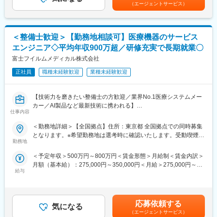
くまでも目安の金額であり、選考を通じて上下する可能性があり
▽入社後のイメージ
（エージェントサービス）
中長期で機能し続ける仕組みづくりと担当顧客との関係性改善も
ます。月給(月額)は固定手当を含めた表記です。
ご経験にもよりますが、基本的には座学研修を1週間実施したあ
進めていただきます。
と、営業同行やオペの見学を行いながら半年～1年ほどかけて教育
していきます。
【業務内容】
＜整備士歓迎＞【勤務地相談可】医療機器のサービス
・既存顧客への提供戦略を設計する（先行提供・段階展開・対象
▽働き方
エンジニア◇平均年収900万超／研修充実で長期就業〇
範囲・提供条件の定義）
製品特性上、緊急の呼び出しが基本的に発生せず、手術の立ち会
・社内外の利害関係者（顧客・開発・セールス・サポート）との
富士フイルムメディカル株式会社
い頻度も少ないため、安定的に働くことができます。年間休日も
合意形成
124日、退職金制度など福利厚生も充実しており、長期的に就業
正社員
職種未経験歓迎
業種未経験歓迎
・利用開始ガイド・注意事項・説明資料など、現場定着に必要な
できる環境です。
情報の整備・配信
・顧客フィードバックの収集・開発への還元・改善サイクルの実
変更の範囲：本文参照
【技術力を磨きたい整備士の方歓迎／業界No.1医療システムメー
行
カー／AI製品など最新技術に携われる】
・ハイタッチ／ロータッチを使い分けた顧客関係の維持・改善
仕事内容
医療現場を支える「サービスエンジニア」に挑戦したい整備士の
・カスタマーサクセス体制・オペレーション・ナレッジの企画・
方募集！整備士としての経験を、医療機器の設置・保守に活かせ
＜勤務地詳細＞【全国拠点】住所：東京都 全国拠点での同時募集
整備・推進
ます。PACSやCT・MRIなどの高度な機器を扱い、病院の診断を
となります。※希望勤務地は選考時に確認いたします。受動喫煙対
支える重要な仕事です。最新のAI技術やネットワークシステムに
勤務地
策：屋内全面禁煙変更の範囲：会社の定める事業所（リモートワ
【ポジション魅力】
も関わるため、ITスキルも身につきます。
ーク含む）
・基幹ERPとして、機能変更の業務影響が大きい領域で「提供を
＜予定年収＞500万円～800万円＜賃金形態＞月給制＜賃金内訳＞
成立させる」意思決定と推進を担える
月額（基本給）：275,000円～350,000円＜月給＞275,000円～
■PACSとは
・顧客の声を起点に、開発プロセスと現場運用の両方へ踏み込ん
給与
350,000円＜昇給有無＞有＜残業手当＞有＜給与補足＞【年収
レントゲン、CT、MRIなどで撮影したデジタルデータを保存・管
で改善を前に進められる
例】・28歳/520万円(入社3年・経験6年、手当含)：月給32万円・
理・共有するシステム
・まだ正解が固まりきっていないフェーズで、仕組みづくりを自
30歳/650万円(入社6年・経験10年、手当含)：月給33万円・35
https://www.fujifilm.com/jp/ja/healthcare/healthcare-it/it-
分の手で進められる
歳/750万円(入社8年・経験11年、手当含)：月給37万円賃金はあく
imaging/enterprise-pacs
応募依頼する
気になる
までも目安の金額であり、選考を通じて上下する可能性がありま
（エージェントサービス）
【クラウド型電子カルテ・レセコンシステム「Henry」につい