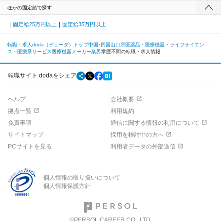
ほかの固定給で探す
固定給25万円以上
固定給35万円以上
転職・求人doda（デューダ）トップ
中国･四国
山口県
医薬品・医療機器・ライフサイエン
ス・医療系サービス
医療機器メーカー業界
学歴不問の転職・求人情報
転職サイト dodaをシェア
ヘルプ
会社概要
拠点一覧
利用規約
免責事項
通信に関する情報の利用について
サイトマップ
採用を検討中の方へ
PCサイトを見る
利用者データの外部送信
個人情報の取り扱いについて
個人情報保護方針
©PERSOL CAREER CO., LTD.