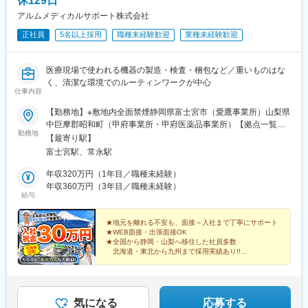
休129日
・規制当局（PMDA等）、製造販売業者による査察監査に関する
アルムメディカルサポート株式会社
業務
・SOP、記録様式、基準書類の作成・改訂・文書管理業務
変更の範囲：会社の定める業務
正社員
5名以上採用
職種未経験歓迎
業種未経験歓迎
・データインティグリティに関する管理業務
（2）信頼性保証室内の検証部門内管理補助（中堅以上もしくは相
医療現場で使われる機器の製造・検査・梱包など／重いものはな
当を希望）
く、清潔な環境でのルーティンワークが中心
仕事内容
※上記は当社品質保証部門が担う業務の一例です。ご入社後はこれ
【勤務地】※敷地内全面禁煙静岡県富士宮市（愛鷹事業所）山梨県
までのご経験や専門性を踏まえ、適性に応じた業務から担当いた
中巨摩郡昭和町（甲府事業所・甲府医薬品事業所）【拠点一覧】
だきます。
勤務地
札幌採用センター：北海道札幌市中央区北4条西4-1千葉支店：千
【最寄り駅】
なお、記載のすべての業務経験を必須とするものではなく、ご経
葉県千葉市中央区新町1-17新宿採用センター：東京都新宿区西新
富士宮駅、常永駅
験を活かせる領域を中心にご活躍いただくことを想定しておりま
宿1-25-1甲府支店：山梨県中巨摩郡昭和町西条5040甲府研修セン
す。
ター・お仕事相談センター：山梨県甲斐市西八幡4427-1三島本
年収320万円（1年目／職種未経験）
社：静岡県三島市寿町5-10富士支店：静岡県富士市錦町1-2-3富士
年収360万円（3年目／職種未経験）
【働き方】
給与
宮研修・就労サポートセンター：静岡県富士宮市舞々木町273名
■働き方改革認定企業（やまぐち健康経営企業、くるみん認定企
古屋採用センター：愛知県名古屋市中村区名駅4-24-5広島採用セ
業）
ンター：広島県広島市南区的場町1-1-21山口支店：山口県山口市
★地元を離れる不安も、面接～入社まで丁寧にサポート
■有給取得率80%と取得しやすい環境です。
★WEB面接・出張面接OK
小郡高砂町1-8熊本採用センター：熊本県熊本市中央区安政町3-16
■年間休日124日、完全週休二日制（土・日）、祝日は会社カレン
★全国から静岡・山梨へ移住した社員多数
北海道・東北から九州まで採用実績あり!!
ダーによる
★寮完備（家電・Wi-Fi付き）
■長期休暇（年３回 ゴールデンウイーク、夏季、年末年始）
★説明会だけの参加も歓迎
■GW、お盆、年末年始はそれぞれ大型連休になっており、オンオ
フのメリハリをつけて働いていいただけます。
気になる
応募する
※離職率も3-5％と低く、転勤もないので腰を据えて働くことがで