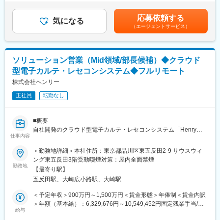
物の他部署へ発注依頼、自身のシフト管理等のキャンペーン準備
■評価／インセンティブ：
＜月給＞313,000円～335,000円（一律手当を含む）＜昇給有無＞
を行います。
商品単価は80万円程でノルマ（8～9台）を超えてから一台売り上
有＜残業手当＞有＜給与補足＞※下限は基本給＋残業代の記載です
応募依頼する
・キャンペーン実施期間中（2～3箇月/1回）は集客を行い、会場
気になる
げる毎に約10%のインセンティブが発生します。
が、上限はインセンティブ込みでの金額になります。インセンテ
（エージェントサービス）
に訪れた方々に、1人20分を目安に当社製品の「メディック」を
ノルマを引いて20～30台販売すると1クール200～300万円のイン
ィブに上限はなく、販売実績×10%が支給されます。(売り上げト
体験していただきます。体験して頂いている最中にお客様の身体
センティブを獲得でき、3クールで1000万円を目指すことが可能
ップ3に入る方は1000万円を稼がれている方もおります。)賃金は
のお悩みをお伺いし、「メディック」の効果を実感していただき
です！※現在、営業職30名中4名程いらっしゃいます。※会場に足
あくまでも目安の金額であり、選考を通じて上下する可能性があ
ます。
を運んで頂くお客様の10％の方にご購入頂いております。
ります。月給(月額)は固定手当を含めた表記です。
ソリューション営業（Mid領域/部長候補）◆クラウド
型電子カルテ・レセコンシステム◆フルリモート
※キャンペーン期間中は体験のみです。最後の10日間のみ、ご購
■モデル年収：
入希望の方にご提案を行うことが出来ます。（押し売り禁止の完
株式会社ヘンリー
ノルマは全体の7割の方が達成しており、平均年収は500万円程に
全反響営業）
なります。絶対評価で営業成績が反映され、リーダー／主任／課
正社員
転勤なし
長とキャリアアップすることができます。課長職になると、役職
■扱う製品：
手当5万円／月＋インセンが2％アップします。
・同社で開発・製造をしている電位治療器「メディック」は、座
■概要
布団のような形をした製品で、座りながらにして体内に電圧をか
変更の範囲：会社の定める業務
自社開発のクラウド型電子カルテ・レセコンシステム「Henry」
け、頭痛・肩こり・不眠症・慢性便秘などの身体の悩みを緩和し
仕事内容
の中小病院に向けた新規開拓営業と新たな市場開拓に向けた販売
てくれます。
戦略の立案～実行までを担っていただきます。
＜勤務地詳細＞本社住所：東京都品川区東五反田2-9 サウスウィ
電子カルテは病院業務の基幹システムです。「Herny」を導入す
ング東五反田3階受動喫煙対策：屋内全面禁煙
■やりがいのあるインセンティブ：
ることがゴールではなく、「Henry」を活用した病院経営ビジョ
勤務地
・商品単価は80万円程で、ノルマ（8～9台）を超えてから一台売
【最寄り駅】
ンを顧客である病院様と共に企画し、販売～導入を通じて、病院
り上げる毎に約10%のインセンティブが発生します。
五反田駅、大崎広小路駅、大崎駅
が”一番魅力的な職場になっていくこと”を目指します。
・ノルマを引いて20～30台販売すると1クール200～300万円のイ
＜予定年収＞900万円～1,500万円＜賃金形態＞年俸制＜賃金内訳
ンセンティブを獲得できます。そちらを3クール続けることで
■業務詳細
＞年額（基本給）：6,329,676円～10,549,452円固定残業手当/
1000万円を目指すことが可能です！※現在、営業職30名中、3、4
◇SMB領域の新規開拓営業
給与
月：222,527円～370,879円（固定残業時間45時間0分/月）超過し
名いらっしゃいます。
- インサイドセールスが獲得したリードや学会やWebサイト、その