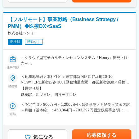
(月額)は固定手当を含めた表記です。
・少人数組織ならではの裁量のもと、自ら仕組みを作りながら事
◇～6ヶ月目：導入現場にて、業務フロー・プロダクト・現場課題
業成長を支える経験を積むことができます
を把握
◇6ヶ月目以降：プロジェクトリーダーとしてパートナー戦略を統
変更の範囲：会社の定める業務
【フルリモート】事業戦略（Business Strategy /
括
PMM）◆医療DX×SaaS
・パートナー（医事系企業等）とのスキル移転～本稼働までの運
用設計
株式会社ヘンリー
・拡大フェーズに向けた体制・プロセスのアップデート
正社員
転勤なし
・IT基盤領域（NW・端末・機器連携）のパートナー戦略リード
・標準化テーマとパートナー戦略の文脈が交差する場面での連携
～クラウド型電子カルテ・レセコンシステム「Henry」開発・販
【ポジション魅力】
売～
◎パートナー戦略という新規テーマを構築段階から担い、事業の
仕事内容
スケールに直結する手応えが得られる
【ミッション】
＜勤務地詳細＞本社住所：東京都新宿区四谷坂町10-10
◎パートナー戦略の中核を担い、ヘンリーの導入キャパシティを
Henryのトップライン最大化に対してオーナーシップを持ち、戦
NOW/HERE新宿四谷 3001勤務地最寄駅：都営新宿線線／曙橋駅
引き上げるダイレクトな貢献ができる
略立案から現場の武器づくり、仮説検証までを一気通貫で推進す
勤務地
受動喫煙対策：敷地内全面禁煙変更の範囲：会社の定める事業所
◎医療×ITというドメインの専門知識を半年で立ち上げるチャレン
【最寄り駅】
ること。
（リモートワーク含む）
ジングな環境
曙橋駅、四ツ谷駅、四谷三丁目駅
◎経営アジェンダの最前線で、部門横断の意思決定に関わる
【業務内容】
＜予定年収＞800万円～1,200万円＜賃金形態＞月給制＜賃金内訳
◇戦略・計画
＞月額（基本給）：468,864円～703,297円固定残業手当/月：
・事業計画の策定（経営陣・事業企画との協働）
給与
197,802円～296,703円（固定残業時間45時間0分/月）超過した時
■必須条件（詳細）
・プロダクトのトップライン向上のための戦略立案（セグメン
間外労働の残業手当は追加支給＜月給＞666,666円～1,000,000円
◇事業会社でのプロジェクト推進・マネジメント経験
ト・プライシング・GTM）
（一律手当を含む）＜昇給有無＞有＜残業手当＞有＜給与補足＞※
・社内外の多様なステークホルダーを巻き込みながら、顧客の業
・マーケティング → インサイドセールス → フィールドセールス
面談を通じてスキル等をもとに決定します。賃金はあくまでも目
務設計・運用構築・組織変革等のプロジェクトを推進した経験
応募依頼する
→ カスタマーサクセスまでのカスタマージャーニーマップの設計
気になる
安の金額であり、選考を通じて上下する可能性があります。月給
・例：PMO、業務改革、BPR、オペレーション構築、パートナー