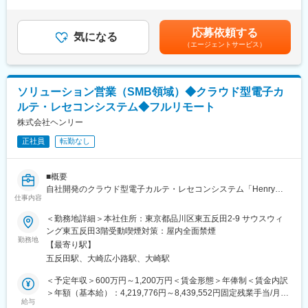
た時間外労働の残業手当は追加支給＜月額＞750,000円～
∟毎日会場に足を運んで頂くお客様の10％の方にご購入頂いてお
他のメディアからのお問合せに対する対応
1,250,000円（12分割）（一律手当を含む）＜昇給有無＞有＜残
ります。
- 経営層や病院現場との対話を通じた、課題の特定および病院ごと
業手当＞有＜給与補足＞※面談を通じてスキル等をもとに決定しま
応募依頼する
に適切な解決策の企画・提案
気になる
す。賃金はあくまでも目安の金額であり、選考を通じて上下する
・下記を達成するとインセンティブが数万円～10万円ほど発生し
（エージェントサービス）
- 導入に向けた病院内の複数部署にまたがる合意形成の推進
可能性があります。月給(月額)は固定手当を含めた表記です。
ます。
◇Mid領域の販売計画の立案と実行新たな販売プランの検討から戦
◎自己新記録賞（自身の販売台数を超える）
略立案
◎チーム賞（チームでノルマを超える）
- Midエントリーに向けた事業開発
◎年間の売上トップ3
ソリューション営業（SMB領域）◆クラウド型電子カ
- 中堅規模病院への新規開拓営業
◎集客数（1日あたり330名）
ルテ・レセコンシステム◆フルリモート
- 製品開発へのフィードバック
└中規模病院で必要な機能についてのフィードバックはまだ不足
株式会社ヘンリー
■モデル年収・キャリアパス：
しており、Mid向けのプロダクト開発において大きな役割を担いま
・絶対評価で営業成績が反映され、リーダー／主任／課長とキャ
正社員
転勤なし
す
リアアップすることができます。課長職になると、役職手当5万円
／月＋インセンが2％アップします。
■魅力
■概要
◎業界全体で50兆円・単体で3000億円を超える巨大市場で、医療
変更の範囲：会社の定める業務
自社開発のクラウド型電子カルテ・レセコンシステム「Henry」
DXの「ど真ん中」である電子カルテ・レセコン事業のリードに携
仕事内容
の中小病院に向けた新規開拓営業を担っていただきます。
わることができます。
電子カルテは病院業務の基幹システムです。「Herny」を導入す
＜勤務地詳細＞本社住所：東京都品川区東五反田2-9 サウスウィ
◎「電子カルテの普及率を約100%に」という文言が改正医療法に
ることがゴールではなく、「Henry」を活用した病院経営ビジョ
ング東五反田3階受動喫煙対策：屋内全面禁煙
記載され、補助金の交付も決定するなど、国家戦略としての病院
ンを顧客である病院様と共に企画し、販売～導入を通じて、病院
勤務地
DXの推進が加速している市場で、営業としての経験を積むことが
【最寄り駅】
が”一番魅力的な職場になっていくこと”を目指します。
できます。
五反田駅、大崎広小路駅、大崎駅
◎ビジネスとエンジニアとの垣根がないチーム体制のため、自ら
■業務詳細
＜予定年収＞600万円～1,200万円＜賃金形態＞年俸制＜賃金内訳
で集めた顧客の声が、製品にフィードバックされやすい環境があ
◇リードや学会やWebサイト、その他のメディアからのお問合せ
＞年額（基本給）：4,219,776円～8,439,552円固定残業手当/月：
ります。
に対する対応
給与
148,352円～296,703円（固定残業時間45時間0分/月）超過した時
◎顧客は紙カルテを中心としたアナログな業務フローを非常に長