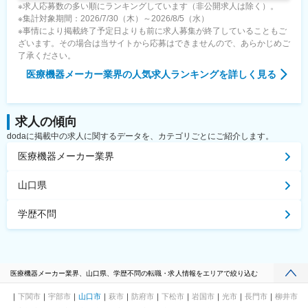
※求人応募数の多い順にランキングしています（非公開求人は除く）。
※集計対象期間：2026/7/30（木）～2026/8/5（水）
※事情により掲載終了予定日よりも前に求人募集が終了していることもご
ざいます。その場合は当サイトから応募はできませんので、あらかじめご
了承ください。
医療機器メーカー業界
の人気求人ランキングを詳しく見る
求人の傾向
dodaに掲載中の求人に関するデータを、カテゴリごとにご紹介します。
医療機器メーカー業界
山口県
学歴不問
医療機器メーカー業界、山口県、学歴不問の転職・求人情報をエリアで絞り込む
下関市
宇部市
山口市
萩市
防府市
下松市
岩国市
光市
長門市
柳井市