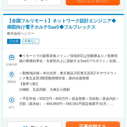
（エージェントサービス）
・アライアンス（医療系ディーラー、コンサルティングファーム
(月額)は固定手当を含めた表記です。
戦略立案・実行支援
等）や他部署を含めた、自組織以外での販売戦略の仮説検証
◇コンサルティングファームでのプロジェクト推進・マネジメン
◇商談ストーリー・コンテンツ開発
ト経験
・ジャーニーに沿った商談ストーリーの策定と仮説検証（必要に
・0→1のテーマを社外パートナーや複数部門を巻き込んで構造化
【全国フルリモート】ネットワーク設計エンジニア◆
応じて自ら商談の現場に立つことも歓迎します）
しながら方針策定～設計～実行までを一気通貫で推進した経験
病院向け電子カルテSaaS◆フルフレックス
・病院の意思決定構造（理事長／院長／事務長／現場部門）に応
・例：新規事業・新規サービス、新拠点・新組織立ち上げ、新規
じた提案ストーリーの設計
株式会社ヘンリー
のパートナーアライアンス・チャネル構築
◇分析・インサイト
正社員
転勤なし
・商談分析（受注／失注要因、ターゲット・セグメント分析）
・失注・解約顧客へのインタビューと示唆の抽出
・契約済顧客からの問い合わせ・要望の分析
◆リモートでの顧客折衝メイン／現地対応は別動隊あり／医療現
・競合プロダクト（既存大手電カルベンダー、新興クラウド勢）
場の業務効率化・生産性向上に貢献するSaaSプロダクト／全国で
のリサーチ
仕事内容
導入病院増加中◆
・診療報酬改定・医療DX政策動向の商談ストーリーへの反映
＜勤務地詳細＞本社住所：東京都品川区東五反田2-9 サウスウィ
◇プロダクト連携
■募集背景
ング東五反田3階受動喫煙対策：屋内全面禁煙
・市場・商談から得たインサイトに基づくPdMへのプロダクトフ
紙カルテから電子カルテへの移行ニーズが急増しており、それに
勤務地
ィードバック
【最寄り駅】
伴い導入業務も拡大しています。院内ネットワーク環境の調査や
・新機能リリース時のGTM設計（訴求メッセージ、セールスイネ
大崎駅、五反田駅、大崎広小路駅
構築提案、医療機器との連携開発調整までを担って頂ける方を必
ーブルメント）
要としています。
＜予定年収＞500万円～800万円＜賃金形態＞月給制＜賃金内訳＞
※上記はあくまで現時点で想定している業務の例です。事業フェー
月額（基本給）：468,864円～586,081円固定残業手当/月：
ズに応じて、トップライン向上に効くことであれば領域を問わず
■業務内容
給与
197,802円～247,253円（固定残業時間45時間0分/月）超過した時
取り組んでいただきます。
クラウド型電子カルテ・レセコンシステム「Henry」の病院導入
間外労働の残業手当は追加支給＜月給＞666,666円～833,334円
時に必要な医療機関様の院内ネットワークの調査、ソリューショ
（一律手当を含む）＜昇給有無＞有＜残業手当＞有＜給与補足
【ポジション魅力】
ン提案業務をお任せいたします。
＞・給与は面談を通じてスキル等をもとに決定します。賃金はあ
◎市場の追い風：標準型電子カルテをはじめとする国の医療DX政
応募依頼する