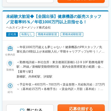
・フルリモート環境でインフラエンジニアとして働くことが可能
表記です。
室装備品にも注力し、医療に貢献しています。
です。
＊CAS=Computer-Assisted Surgery ナビゲーションシステムやロ
・小~中規模程度の医療機関様の導入が多いためドメインの知識を
ボティクス技術を用いた手術支援システム
学びながら業務経験を積むことができます。
未経験大歓迎◆【全国出張】健康機器の販売スタッフ
■業務詳細
／定着率95％／年収1000万円以上目指せる！
・担当する製品の提案、技術サポート
ヘルスインターメソッド株式会社
・医療機関へのサポート（手術立ち会い、勉強・セミナーの主催
など）
正社員
転勤なし
職種未経験歓迎
業種未経験歓迎
・販売代理店へのサポート（製品情報の提供、勉強会の主催な
ど）
～年収1000万円超えも夢じゃない！健康機器のPRスタッフ／先
・各種学会への参加
輩社員の9割以上が未経験入社／早期キャリアアップが叶う！／社
仕事内容
員定着率◎～
■事業部や取り扱う製品について
配属先の「ジョイントリプレースメント/サージカル事業本部」
＜勤務地詳細＞本社住所：東京都港区新橋1-12-9 10F 勤務地最寄
【仕事内容】
は、数ある同社の事業部の中で最も売上比率の大きい事業部の一
駅：JR線／新橋駅受動喫煙対策：屋内全面禁煙変更の範囲：会社
全国の商業施設や大型スーパー、ドンキ、駐車場内プレハブ会場
つです。慢性的な関節疾患に用いる人工関節や、業界随一のシェ
勤務地
の定める事業所
【最寄り駅】
などで開催される、
アを誇る整形外科用手術ロボット「Mako」のほか、手術現場の課
新橋駅、内幸町駅、汐留駅
長期型の“体験イベント” にて、家庭用医療機器の PR・体験サポー
題を解決するための様々なデバイスを取り扱っています。
ト・販売 を行う仕事です。
＜予定年収＞400万円～700万円＜賃金形態＞月給制月給：27万円
毎日来場されるお客様の健康をサポートしながら、チームで売場
■研修について
～（基本給15万円＋各種手当）＜賃金内訳＞月額（基本給）：
をつくる“イベント営業”。
座学とOJTを織り交ぜた研修制度を用意しております。約1ヶ月間
給与
150,000円固定残業手当/月：70,300円（固定残業時間45時間0分/
で医療や製品の知識を習得し、2ヶ月目以降はOJT形式で徐々に実
月）超過した時間外労働の残業手当は追加支給＜月給＞220,300
【具体的な業務内容】
務に取り組んでいきます。
円（一律手当を含む）＜昇給有無＞有＜残業手当＞有＜給与補足
・イベント会場のブース設営（機材配置・ディスプレイなど）
＞※経験・年齢・能力などを考慮の上決定※年3回、売上の14～
応募依頼する
・健康に関する簡単なヒアリング（肩こり、睡眠、姿勢など）
■働き方に関して
気になる