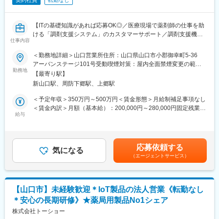
契約社員
転勤なし
【ITの基礎知識があれば応募OK◎／医療現場で薬剤師の仕事を助
ける「調剤支援システム」のカスタマーサポート／調剤支援機
仕事内容
器・システムで総合病院でのシェアNo.1】
＜勤務地詳細＞山口営業所住所：山口県山口市小郡御幸町5-36
【はじめに】
アーバンステージ101号受動喫煙対策：屋内全面禁煙変更の範
当ポジションは自社販売している大型IoT製品や薬剤システムの運
勤務地
囲：会社の定める事業所（リモートワーク含む）
【最寄り駅】
用～保守を担うシステムエンジニア職となっております。未経験
新山口駅、周防下郷駅、上郷駅
からチャレンジできる事に加えて、メーカー直雇用という貴重な
求人となっております。IT領域へキャリアチェンジされたい方歓
＜予定年収＞350万円～500万円＜賃金形態＞月給制補足事項なし
迎しております！
＜賃金内訳＞月額（基本給）：200,000円～280,000円固定残業手
給与
当/月：40,000円～70,000円（固定残業時間33時間0分/月）超過し
【業務内容】
た時間外労働の残業手当は追加支給＜月給＞240,000円～350,000
お客様との仕様打合せや現地でのシステムカスタマイズも発生す
円（一律手当を含む）＜昇給有無＞有＜残業手当＞有＜給与補足
るため、社内でのデスクワークが6割、お客様先での業務が4割ほ
＞※給与詳細は、年齢・スキルを考慮し決定します。■昇給：年1
応募依頼する
どとなります。また、外部のITベンダーとの打ち合わせ等もある
気になる
回■賞与：年2回賃金はあくまでも目安の金額であり、選考を通じ
（エージェントサービス）
ため、関係者が多いのも当職種の特徴の一つとなります。
て上下する可能性があります。月給(月額)は固定手当を含めた表記
最初は一つの製品を担当いただきシステムと製品専門性を高めて
です。
頂きますが、経験に応じて他のシステムや対応範囲を広げて頂き
ます。
【山口市】未経験歓迎＊IoT製品の法人営業《転勤なし
＊安心の長期研修》★薬局用製品No1シェア
【ポジションの魅力】
・長期間の研修を用意しているため職種未経験＆技術的な知識が
株式会社トーショー