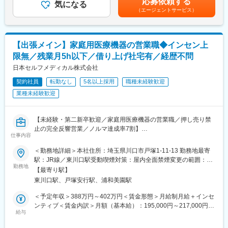
応募依頼する
・販売のための会場選定（デパート・ショッピングモールなど）
気になる
手当の金額です。■インセンティブ有インセンティブに上限はな
過去入社者：元スポーツ選手、自衛隊、不動産営業、トレーナ
（エージェントサービス）
・イベント期間中の販促イベントの企画
く、販売実績×10%が支給されます。売り上げトップ3に入る方は
ー、介護、看護師など
・企画に必要な製作物の他部署への発注依頼
1000万円を稼がれている方もおります。■昇給有■賞与8月、１月
・ご自身のシフト管理
賃金はあくまでも目安の金額であり、選考を通じて上下する可能
【キャリアアップ】
性があります。月給(月額)は固定手当を含めた表記です。
最短半年～1年で店長へ（店舗責任者／プレイングマネージャー）
【出張メイン】家庭用医療機器の営業職◆インセン上
■イベント運用：
店長年収：1,000万～2,000万円超の実績あり
限無／残業月5h以下／借り上げ社宅有／経歴不問
・企画したイベントの実践／集客活動
インセンティブ：年3回（売上の14～20%）
・製品の体験：
日本セルフメディカル株式会社
1人20分程、製品の体験・効果実感をいただき、その間にお客様
【やりがい】
契約社員
転勤なし
5名以上採用
職種未経験歓迎
のお悩みをお伺いします。
・お客様の体調が良くなる瞬間を一緒に喜べる（杖不要／睡眠改
業種未経験歓迎
善／肩こり改善など多数の事例あり）
■販売業務：
・イベント終わりに感謝の品（お花・果物）が届くことも！
2～3か月体験・効果を実感いただいた上で、販売・営業を行いま
・仲間と一緒に売場をつくり、成果を分かち合える
【未経験・第二新卒歓迎／家庭用医療機器の営業職／押し売り禁
す。※押し売りではなく、反響営業に近い形です。
・成果が年収に直結 → 頑張りがそのまま収入になる
止の完全反響営業／ノルマ達成率7割】
仕事内容
【営業の動き方】
■職務内容：
3か月ずつ各拠点でイベント運営を行います。ショッピングモール
＜勤務地詳細＞本社住所：埼玉県川口市戸塚1-11-13 勤務地最寄
変更の範囲：会社の定める業務
出張ベースで全国の一般消費者に対し、同社が開発・製造してい
などでお客様に製品体験をいただき、期間中、毎日体験いただき
駅：JR線／東川口駅受動喫煙対策：屋内全面禁煙変更の範囲：会
る家庭用医療機器のプロモーション活動を担当します。各クール
勤務地
徐々に効果を実感いただきます。
社の定める事業所
【最寄り駅】
（計3回、各3か月）毎に、プロモーション先（大型ショッピング
最終10日間で販売を行います。
東川口駅、戸塚安行駅、浦和美園駅
モール等）付近のWeeklyマンションを会社負担で借りることにな
ります。※出張先は選べません
【こんな方が活躍中！】
＜予定年収＞388万円～402万円＜賃金形態＞月給制月給＋インセ
介護職や看護師、ジムのトレーナー、自衛隊、飲食店での接客な
ンティブ＜賃金内訳＞月額（基本給）：195,000円～217,000円そ
■業務詳細：
給与
ど、未経験の方が多く活躍しています！
の他固定手当/月：63,000円固定残業手当/月：55,000円（固定残
・キャンペーン期間中の販促イベントの企画、企画に必要な製作
業時間25時間0分/月）超過した時間外労働の残業手当は追加支給