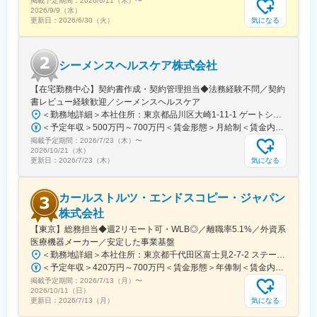
掲載予定期間：
2026/6/11（木）
〜
で集めた顧客の声が、製品にフィードバックされやすい環境があ
2026/9/9（水）
ります。
気になる
更新日：
2026/6/30（火）
◎対象は、紙カルテの運用をせざるを得ない状況であった病院が
多いですが、弊社プロダクトがその課題を明確に解決できるビジ
ネスモデルになっています。
シーメンスヘルスケア株式会社
◎手数料型（テイクレート）の事業モデルのため、アップセルあ
りきではなく、顧客である病院の経営改善・業務改善と事業成長
【在宅勤務中心】契約書作成・契約管理担当◆法務経験不問／契約
が一致するビジネスモデルのため、長期的な価値提供に集中でき
書レビュー経験歓迎／シーメンスヘルスケア
ます。
＜勤務地詳細＞本社住所：東京都品川区大崎1-11-1 ゲートシティ大崎ウエストタワー勤務地最寄駅：JR線／大崎駅受動喫煙対策：屋内全面禁煙変更の範囲：会社の定める事業所（リモートワーク含む）
＜予定年収＞500万円～700万円＜賃金形態＞月給制＜賃金内訳＞月額（基本給）：250,000円～500,000円＜月給＞250,000円～500,000円＜昇給有無＞有＜残業手当＞有＜給与補足＞※給与詳細は経験・能力・前職給与等を踏まえて決定致します。■昇給：年1回（10月）■賞与：年2回（6月・12月）賃金はあくまでも目安の金額であり、選考を通じて上下する可能性があります。月給(月額)は固定手当を含めた表記です。
掲載予定期間：
2026/7/23（木）
〜
2026/10/21（水）
気になる
更新日：
2026/7/23（木）
カールストルツ・エンドスコピー・ジャパン
株式会社
【東京】総務担当◆週2リモート可・WLB◎／離職率5.1%／外資系
医療機器メーカー／安定した事業基盤
＜勤務地詳細＞本社住所：東京都千代田区富士見2-7-2 ステージビルディング8F勤務地最寄駅：JR総武線／飯田橋駅受動喫煙対策：屋内全面禁煙変更の範囲：会社の定める事業所（リモートワーク含む）
＜予定年収＞420万円～700万円＜賃金形態＞年俸制＜賃金内訳＞年額（基本給）：3,319,800円～5,440,000円固定残業手当/月：73,350円～130,000円（固定残業時間30時間0分/月）超過した時間外労働の残業手当は追加支給＜月額＞350,000円～583,333円（12分割）（一律手当を含む）＜昇給有無＞有＜残業手当＞有＜給与補足＞※経験・能力・前職での給与を考慮し､当社規定により決定します。■パフォーマンスボーナス（個人実績連動／年1回■昇給：有（人事評価・会社業績に基づく）賃金はあくまでも目安の金額であり、選考を通じて上下する可能性があります。月給(月額)は固定手当を含めた表記です。
掲載予定期間：
2026/7/13（月）
〜
2026/10/11（日）
気になる
更新日：
2026/7/13（月）