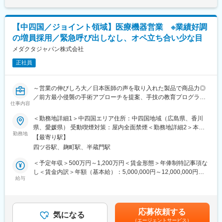
医療従事者から高く評価されている製品群です。
す。賃金はあくまでも目安の金額であり、選考を通じて上下する
https://www.dentsplysirona.com/ja-jp
可能性があります。月給(月額)は固定手当を含めた表記です。
【中四国／ジョイント領域】医療機器営業 ※業績好調
＜過去入社者のご経歴＞
医療機器エンジニア、自動車整備士、エレベーター／自動ドアの
の増員採用／緊急呼び出しなし、オペ立ち合い少な目
保守点検修理、大型空調機のメンテナンス、建築設備（ICカー
メダクタジャパン株式会社
ド）、宅配ボックスの設置・修理、コピー機保守点検修理など。
正社員
■働き方：
・コールセンターが1次受付を担当するため、お客様からの直接の
～営業の伸びしろ大／日本医師の声を取り入れた製品で商品力◎
電話対応はありません。
／前方最小侵襲の手術アプローチを提案、手技の教育プログラム
・休日出勤は医療機器の設置などで発生する場合がありますが、
仕事内容
も提供～
月1～2日程度で、発生時は必ず振替休日を取得いただきます。
・夜間対応・緊急呼出しはありません。
＜勤務地詳細1＞中四国エリア住所：中四国地域（広島県、香川
▽概要
・直行直帰も可能です。
県、愛媛県） 受動喫煙対策：屋内全面禁煙＜勤務地詳細2＞本社
・同社はスイスに本社を置き、世界45か国で事業展開するジョイ
勤務地
住所：東京都千代田区麹町5-3-5 麹町中田ビル2階勤務地最寄駅：
【最寄り駅】
ント・スパイン領域の医療機器メーカーです。
■入社後の研修・フォロー体制：
JR・東京メトロ線／四ツ谷駅受動喫煙対策：屋内全面禁煙変更の
四ツ谷駅、麹町駅、半蔵門駅
・患者の肉体的負担が少ない、前方最小侵襲手術（AIMS）に強み
入社後は全体オリエンテーションから始まり、製品ごとの知識研
範囲：会社の定める事業所
を持っています。製品のほか、医師に向けた手技の教育プログラ
修を行います。
＜予定年収＞500万円～1,200万円＜賃金形態＞年俸制特記事項な
ムやAR技術を用いたサポートシステムも提供しており、既にグロ
トレーニング施設にて、より実務に近い実践的な研修も受講可能
し＜賃金内訳＞年額（基本給）：5,000,000円～12,000,000円＜
ーバルでTOP5シェアながら、過去10年で平均25%と非常に高い
です。
給与
月額＞416,666円～1,000,000円（12分割）＜昇給有無＞有＜残業
成長率で規模を拡大。
専属のサポート部門や先輩社員が伴走し、グループチャットを通
手当＞無＜給与補足＞上記はあくまでも目安の年収金額であり、
・日本でも更に事業展開を進めていくため、積極的な増員採用を
じて困った時にはタイムリーに支援できる体制を整えています。
選考を通じて上下する可能性があります。また、予定年収以外
進めています。
に、ターゲットボーナスのインセンティブがあります。賃金はあ
応募依頼する
変更の範囲：会社の定める業務
気になる
くまでも目安の金額であり、選考を通じて上下する可能性があり
（エージェントサービス）