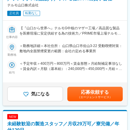
全く無い方でも立ち上りが可能となっております。
テルモ山口株式会社
・正社員登用は前提の採用です。就業態度に問題がなければ原則
正社員
転勤なし
登用となり、業界トップクラスシェアを誇る優良企業の正社員と
して安定就業が可能です。（登用率98%、試験やノルマなし）
・業界トップクラスのIoT製品や医療システムに触れる事が可能で
【『山口から世界へ』テルモG中核のマザー工場／高品質な製品
す。また、販売スキルだけでなく薬局運営コンサルティングのス
を医療現場に安定供給する為の技術力／PRIME市場上場テルモ社
キルも習得可能なため市場価値向上が可能です。
仕事内容
G／充実した福利厚生】
【ポジションの魅力】
＜勤務地詳細＞本社住所： 山口県山口市佐山3-22 受動喫煙対策：
【業務概要】
・同社の製品やシステムが、24時間止めてはならない医療現場の
敷地内全面禁煙変更の範囲：会社の定める事業所
医薬品および医療機器製造の品質保証を行っていただきます。
勤務地
安心安全や、医療従事者の負担軽減に大きく貢献しています。
・調剤というニッチな分野で、業界トップクラスのシェアを誇る
＜予定年収＞400万円～800万円＜賃金形態＞月給制補足事項なし
【職務内容】
製品が多数あります。寡占市場だからこそ、競合製品を使ってい
＜賃金内訳＞月額（基本給）：240,000円～450,000円＜月給＞
（1）医薬品及び医療機器製造における品質保証業務
る顧客からいかにシェアを獲得するか、試行錯誤する面白さがあ
給与
240,000円～450,000円＜昇給有無＞有＜残業手当＞有＜給与補足
・医薬品及び医療機器製造における各種法規制に基づく品質保証
ります。
＞■昇給：年1回（4月）■賞与：年2回（6月・12月）※過去実績5
業務全般
・同社の営業に決まったマニュアルはなく、自分なりの創意工夫
ヶ月分賃金はあくまでも目安の金額であり、選考を通じて上下す
・製造・試験記録の照査および出荷判定に関する業務
が重要です。また個人だけでなく拠点単位での表彰制度もありチ
る可能性があります。月給(月額)は固定手当を含めた表記です。
・逸脱、変更管理、バリデーション等の品質プロセスにおける評
応募依頼する
ーム一丸で取り組む環境も魅力です。
気になる
価・承認・運用に関する業務
（エージェントサービス）
・原因分析（Root Cause Analysis）を含むCAPAの評価・管理業
【同社について】
務
当社は売上高256億円、全国77拠点、従業員数570名規模を誇る調
・製造・品質管理・技術部門と連携した品質リスクマネジメント
剤機器メーカーです。1971年創業と半世紀以上歴史をもち、特に
NEW
業務
1980年代から他社に先駆けてスウェーデンなどヨーロッパに販売
・委託先（原薬・資材・試験及び関連業務委託先等）の管理業務
未経験歓迎の製造スタッフ／月収29万可／寮完備／年
網を拡大してきました。国内だけでなく、海外での売上も安定的
・全社を対象とする内部監査、自己点検の立案・運用業務
に伸びているため経営が安定しています。