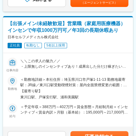
20％をインセンティブとして支給※現社員は入社後平均1年で店舗
（エージェントサービス）
・家庭用医療機器の体験サポート（安全確認／使用方法案内）
基本的に直行直帰スタイルですので、柔軟な働き方が可能です。
責任者（店長）へ昇進し月給30万円以上＋歩合給、年収1000万円
・継続して通ってくださるお客様のフォロー
また、人工関節領域は基本的に予定手術のため、緊急の呼び出し
以上のイメージです。※社員の年収例：入社2年目930万円／入社3
・店長が行う健康トークイベントのサポート
等は滅多に発生しません。
年目1420万円賃金はあくまでも目安の金額であり、選考を通じて
・購入希望者へのご案内・成約後フォロー
上下する可能性があります。月給(月額)は固定手当を含めた表記で
【出張メイン/未経験歓迎】営業職（家庭用医療機器）
※1日の来場者は平均450名
■キャリアパス
す。
インセンで年収1000万円可／年3回の長期休暇あり
※売込型ではなく「悩みを聞いて寄り添う」スタイルです
部内でのキャリアパス以外にも、マーケティングやトレーニング
日本セルフメディカル株式会社
部隊、バックオフィスなどといった様々な職種へチャレンジでき
【取り扱う製品】
る社内公募制度がございます。また、女性活躍も推進しており、
正社員
転勤なし
5名以上採用
コスモヘルス社製の家庭用医療機器「プレセンス」
出産・育休を経て復帰し活躍している社員もいます。
（特許取得／市場トップシェア／安全性や信頼性が認められた確
かな商品）
＼＼この求人の魅力／／
※50～60代のお客様に人気
・上限無しのインセンティブあり！成果出した分だけ稼ぎたいご
※「あなたがいたから買った」と言われることが多い仕事です
仕事内容
志向の方におすすめです！
・年3回、約2～3週間の長期休暇あり！まとまった休暇でプライ
＜勤務地詳細＞本社住所：埼玉県川口市戸塚1-11-13 勤務地最寄
【働き方】
ベートも充実させたい方におすすめです！
駅：JR線／東川口駅受動喫煙対策：屋内全面禁煙変更の範囲：会
全国出張（4～5ヶ月同じ会場）※3週間以上の長期休暇を年2回取
・やりがい◎利用されるお客様の喜びの声や感謝を直接聞けるお
勤務地
社の定める事業所
得可能です！
【最寄り駅】
仕事です！ご自身で提案した製品を通じてお客様の健康にも貢献
出張費・住居・光熱費はすべて会社負担
東川口駅、戸塚安行駅、浦和美園駅
できます！
店長＋アシスタント2名ほどのチーム制（常に仲間がそばにいるの
＜予定年収＞388万円～402万円＜賃金形態＞月給制月給＋インセ
で安心です◎）
【業務内容】
ンティブ＜賃金内訳＞月額（基本給）：195,000円～217,000円そ
同社が開発・製造する家庭用治療機器の販売営業を募集します。
給与
の他固定手当/月：63,000円固定残業手当/月：55,000円（固定残
【入社後の流れ】
個人のお客様に対して、実際に使用感などを体験いただいた上で
業時間25時間0分/月）超過した時間外労働の残業手当は追加支給
・5日間の基礎研修（製品／接客／ロープレ）
ご提案します。
＜月給＞313,000円～335,000円（一律手当を含む）＜昇給有無＞
・店長同行のOJT
■会場選定・企画：
有＜残業手当＞有＜給与補足＞■上記年収は基本給＋残業代＋固定
・月1回の中途入社向け研修