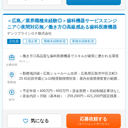
きます。
【充実した福利厚生】
住宅手当、家族手当、資格手当、役職手当、赴任手当、深夜勤務
＜広島／業界職種未経験◎＞歯科機器サービスエンジ
手当、退職金制度、社員持株会制度、失効有給休暇取得制度、社
ニア◇夜間対応無／働き方◎高級感ある歯科医療機器
員食堂（昼夜営業）、社内コンビニ 等
デンツプライシロナ株式会社
※各手当の支給には、所定の条件があります。
正社員
上場企業
職種未経験歓迎
業種未経験歓迎
変更の範囲：会社の定める業務
～働き方◎高品質な歯科医療機器でスキルが確実に磨かれる環境
へ～
仕事内容
■業務内容：
中四国エリアの歯科院内での歯科治療機械の保守・点検・修理業
＜勤務地詳細＞広島ショールーム住所：広島県広島市中区立町2-
務担当の募集です。
25 IG石田学園ビル10階受動喫煙対策：屋内全面禁煙変更の範囲：
＜具体的な業務＞
勤務地
会社の定める事業所
・歯科クリニックへ訪問し、装置の点検や修理対応、製品の導入
＜予定年収＞400万円～650万円＜賃金形態＞月給制補足事項なし
・お客様への説明、見積提示、価格交渉
＜賃金内訳＞月額（基本給）：259,200円～421,200円固定残業手
※社用車を1台貸与しますので、ご自身で運転をして歯科クリニッ
給与
当/月：40,500円～65,813円（固定残業時間20時間0分/月）超過し
クへ訪問となります。基本直行直帰で、1日平均4件回っていただ
た時間外労働の残業手当は追加支給＜月給＞299,700円～487,013
きます（診療前・お昼・診療後等）。
円（一律手当を含む）＜昇給有無＞有＜残業手当＞有＜給与補足
＞※給与詳細は経験・能力・スキルに応じ、選考の過程を通じて決
＜取扱製品＞
応募依頼する
気になる
定します。※上記年収は、インセンティブ賞与を含んだ想定金額で
高い精度とデザイン性を兼ね備えた歯科用機器を取り扱います。
（エージェントサービス）
す。※上記年収は、40,500円～（月20時間残業相当）を含みま