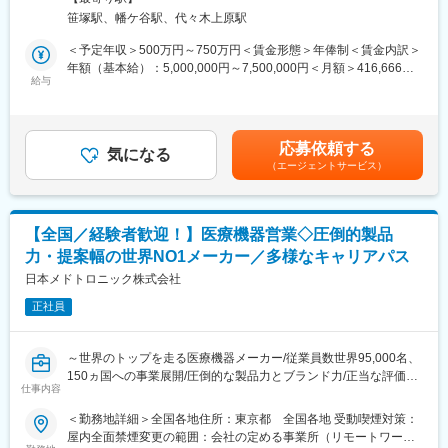
★予定手術が大半のため緊急呼び出しはなし！
長期休暇にも寛容であり、今年のGWは、30日・１日も休業日と
笹塚駅、幡ケ谷駅、代々木上原駅
★WLBを改善したくて入社している社員多数！
し、長期休暇を会社として設定されておりました。
★年休129日×土日祝休み／産休育休取得率・復職率100％で働き
＜予定年収＞500万円～750万円＜賃金形態＞年俸制＜賃金内訳＞
方◎
■組織体制：
年額（基本給）：5,000,000円～7,500,000円＜月額＞416,666円
★セラミックス人工骨の国内シェアNo.1企業！
給与
営業部門としては全国で約40名ほどが在籍。
～625,000円（12分割）＜昇給有無＞有＜残業手当＞無＜給与補
各エリアごとに平均4名～5名のグループを編成し、全国で営業活
足＞※その方の経験・能力に応じて決定します。■残業手当：無
■業務概要
動を行っています。
（事業場外みなし労働制適用）■別途インセンティブ有り（予定年
整形外科向けの人工骨等を研究開発・製造する当社にて、脊椎領
収額に含まず）：年2回。半期ごとに予算の達成に応じて支給。
応募依頼する
域（椎弓形成術に用いられる固定材）の営業活動、マーケティン
気になる
■同社の特色：
（0～100万円/半期）賃金はあくまでも目安の金額であり、選考を
（エージェントサービス）
グ業務のサポートをお任せいたします。
１、民間のシンクタンクの調査では、整形外科向けセラミックス
通じて上下する可能性があります。月給(月額)は固定手当を含めた
人工骨販売金額では国内シェアトップクラス。
表記です。
■業務詳細
２、入社と同時に有給休暇を比例付与。社員の産休育休取得率お
単なる製品営業ではなく新しい手術方法などを医師に紹介するな
よび復職率は契約社員を含め100％。
【全国／経験者歓迎！】医療機器営業◇圧倒的製品
ど、医療現場に入り込んだ提案が可能です。手術の立ち合いは、
３、従業員からのアイデアや提案を賞賛。主体性のある方はやり
力・提案幅の世界NO1メーカー／多様なキャリアパス
平均週3件ほど、立会い時間は1件あたり、２～3.5時間程度です。
がいを感じられます。
医師から製品の開発提案を頂いた場合は、自社の開発部門と連
日本メドトロニック株式会社
４、社内は社長、副社長問わず「さん」付けで呼び合う風通しの
携・ディスカッションをするケースもあります。他部門の営業に
良い風土があり、これまでの新卒社員の定着率は9割超と勤務しや
正社員
同行し医師に情報提供を行うこともあります。
すい風土が整っています。
５、開発・製造～販売まで全て自社にて一気通貫で行っていま
・手術立ち合い・器械出しサポート
す。
～世界のトップを走る医療機器メーカー/従業員数世界95,000名、
・医師への製品説明・手技提案
150ヵ国への事業展開/圧倒的な製品力とブランド力/正当な評価体
・医局説明会の企画運営とプレゼン
変更の範囲：会社の定める業務
仕事内容
制/1秒に2人の患者さんの生活を毎時間、毎日、変え続けられると
・顧客フォローと販売・契約業務
いう社会貢献度～
＜勤務地詳細＞全国各地住所：東京都 全国各地 受動喫煙対策：
・開発部門との改良・臨床導入連携
屋内全面禁煙変更の範囲：会社の定める事業所（リモートワーク
※営業担当には営業車が各自1台割り当てられ、原則は自宅から営