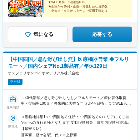
★WEB面接・出張面接OK
小郡高砂町1-8熊本採用センター：熊本県熊本市中央区安政町3-16
★全国から静岡・山梨へ移住した社員多数
北海道・東北から九州まで採用実績あり!!
★寮完備（家電・Wi-Fi付き）
★説明会だけの参加も歓迎
気になる
応募する
【中国四国／急な呼び出し無】医療機器営業 ◆フルリ
モート／国内シェアNo.1製品有／年休129日
オスフェリオンバイオマテリアル株式会社
正社員
～40代活躍／急な呼び出しなし／フルリモート／産休育休取得
率・復職率100％／将来的に大幅な年収UPも目指しつつWLBも担
仕事内容
保できる環境～
＜勤務地詳細1＞中四国地方住所： 中四国地方のエリアにてご自
★フルリモートで自宅から顧客先へ直行直帰の営業スタイル、全
宅からの直行直帰となります 受動喫煙対策：敷地内喫煙可能場所
国どこでも勤務可能！
勤務地
あり＜勤務地詳細2＞本社住所：東京都渋谷区笹塚1-50-1 Daiwa
【最寄り駅】
★予定手術が大半のため緊急呼び出しはなし！
笹塚タワー受動喫煙対策：敷地内喫煙可能場所あり変更の範囲：
笹塚駅、幡ケ谷駅、代々木上原駅
★WLBを改善したくて入社している社員多数！
会社の定める事業所（リモートワーク含む）