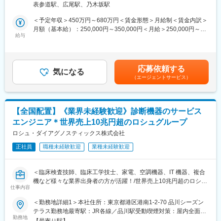
出張費・住居・光熱費はすべて会社負担
表参道駅、広尾駅、乃木坂駅
作業だけではなく、お客様である医療機関の方々と的確なコミュ
店長＋アシスタント2名ほどのチーム制（常に仲間がそばにいるの
ニケーション、迅速・誠実な対応を行うことで、信頼関係を構築
＜予定年収＞450万円～680万円＜賃金形態＞月給制＜賃金内訳＞
で安心です◎）
していきます。技術者としての知識・能力のみならず、コミュニ
月額（基本給）：250,000円～350,000円＜月給＞250,000円～
ケーション能力も大切なお仕事です。
給与
350,000円＜昇給有無＞有＜残業手当＞有＜給与補足＞※経験・能
【入社後の流れ】
※変更の範囲：会社の定める業務
力等を考慮の上、当社規定により決定します。■給与改定：年1回
・5日間の基礎研修（製品／接客／ロープレ）
■賞与：年2回（7月、12月）賃金はあくまでも目安の金額であ
・店長同行のOJT
■具体的な業務：
り、選考を通じて上下する可能性があります。月給(月額)は固定手
・月1回の中途入社向け研修
応募依頼する
◇据付（搬入・組立・調整・取扱い説明）
気になる
当を含めた表記です。
過去入社者：元スポーツ選手、自衛隊、不動産営業、トレーナ
（エージェントサービス）
◇保守（保守契約・点検契約）
ー、介護、看護師など
◇整備（保守に含まない部品等の交換）
◇修理（故障オンコールを受け訪問し復旧）
【キャリアアップ】
最短半年～1年で店長へ（店舗責任者／プレイングマネージャー）
【全国配置】《業界未経験歓迎》診断機器のサービス
■取扱う医療機器
店長年収：1,000万～2,000万円超の実績あり
エンジニア＊世界売上10兆円超のロシュグループ
MRI装置、CT装置、X線撮影装置、超音波診断装置、骨密度測定
インセンティブ：年3回（売上の14～20%）
装置等
ロシュ・ダイアグノスティックス株式会社
【やりがい】
正社員
職種未経験歓迎
業種未経験歓迎
■主なお客様
・お客様の体調が良くなる瞬間を一緒に喜べる（杖不要／睡眠改
病院、クリニック等の医療機関
善／肩こり改善など多数の事例あり）
・イベント終わりに感謝の品（お花・果物）が届くことも！
＜臨床検査技師、臨床工学技士、家電、空調機器、IT 機器、複合
■業務の魅力：
・仲間と一緒に売場をつくり、成果を分かち合える
機など様々な業界出身者の方が活躍！/世界売上10兆円超のロシュ
お客様が満足する製品・サービス・ソリューションを提供するこ
仕事内容
・成果が年収に直結 → 頑張りがそのまま収入になる
グループ/PCR検査を開発したメーカー/キャリア入社6割/月平均残
とで、医療業界の課題を解決し人々の健康や豊かな生活に貢献す
業20時間/夜間呼び出しほとんどなし/直行直属/研修体制充実＞
＜勤務地詳細1＞本社住所：東京都港区港南1-2-70 品川シーズン
ることができます。
テラス勤務地最寄駅：JR各線／品川駅受動喫煙対策：屋内全面禁
変更の範囲：会社の定める業務
■求人概要：
勤務地
煙＜勤務地詳細2＞全国（エリア確約不可）住所：全国いずれかの