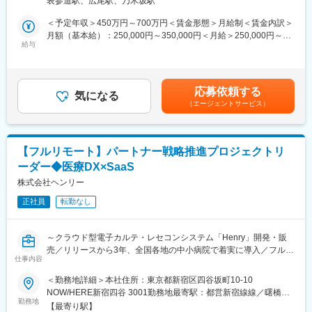
表参道駅、広尾駅、乃木坂駅
携われることができ、技術的な知識とスキルを磨きながら、医療
す。1日の訪問頻度は点検、オンコール呼び出しを含み2～3件程
所（リモートワーク含む）
現場での実践的な経験を積むことができます。
度になります。
＜予定年収＞450万円～700万円＜賃金形態＞月給制＜賃金内訳＞
■職務内容詳細：
月額（基本給）：250,000円～350,000円＜月給＞250,000円～
■担当製品：
主にCR（デジタル画像診断システム・エックスレイフィルム自動
給与
350,000円＜昇給有無＞有＜残業手当＞有賃金はあくまでも目安
・3Dマッピングシステム
現像機）X線撮影装置の設置、立上げ、定期点検、トラブルシュー
の金額であり、選考を通じて上下する可能性があります。月給(月
診断と治療（マッピング・アブレーション）が一体化の新モデ
ティング等の技術サポートがメインとなります。医療機関特有の
額)は固定手当を含めた表記です。
ル。患者の合併症のリスクを限りなく低減することに成功した他
効率的運用のご提案、開発部門へのフィードバック等、安心して
応募依頼する
社にはない新製品。
ユーザーに同社の医療機器をご使用いただけるよう様々な側面か
気になる
（エージェントサービス）
https://www.medtronic.com/jp-ja/our-company/press/2025-06-
らサービス＆サポートするポジションです。 サポート＆サービス
affera-mapping-ablation-system.html
の品質を高め、お客様にご提案することで、お客様からの信頼や
安心を獲得いただきます。
■企業の魅力／特徴
■研修制度について：
【フルリモート】パートナー戦略推進プロジェクトリ
当社は1949年の設立以来、医療技術の革新を続けており、電池式
研修センターがあり、機械を実際に解体したり、組み立てたりす
ーダー◆医療DX×SaaS
体外型ペースメーカの開発やリードレスペースメーカ、手術支援
る研修や、実際にコールセンターに届くお問い合わせ内容を把握
ロボットなどを提供しています。
していただくための研修もございます。その他、先輩社員との
株式会社ヘンリー
OJTもじっくり行っており、1人前になるまで手厚くサポート致し
正社員
転勤なし
変更の範囲：会社の定める業務
ます。未経験の方でも安心してキャッチアップいただけるよう充
実した研修制度をご用意しています。
■取得できるスキルについて：
～クラウド型電子カルテ・レセコンシステム「Henry」開発・販
X線診断装置や医療ITシステム等の幅広い製品がありますので、幅
売／リリースから3年、全国各地の中小病院で着実に導入／フルリ
広く多くのスキルを習得可能です。デジタル化・ネットワーク化
仕事内容
モート・フルフレックス～
が加速的に進む医療業界であるため、ソフトウェアやネットワー
＜勤務地詳細＞本社住所：東京都新宿区四谷坂町10-10
クに関してのスキルも活用される場面も多く、医療機器という枠
【ポジション概要】
NOW/HERE新宿四谷 3001勤務地最寄駅：都営新宿線線／曙橋駅
にとどまらない幅広いスキルを磨けます。
導入推進課は、Henryをより多くの病院へ届けるための導入体制
勤務地
受動喫煙対策：敷地内全面禁煙
■緊急呼び出しについて：
【最寄り駅】