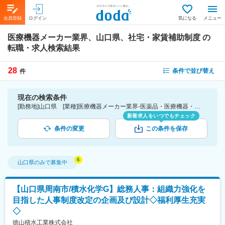
会員登録
ログイン
気になる
メニュー
医療機器メーカー業界、山口県、社宅・家賃補助制度
の
転職・求人検索結果
28
条件で並び替え
件
現在の検索条件
[勤務地]山口県 [業種]医療機器メーカー業界-医薬品・医療機器・ライフサイエンス・医療系サービス [詳細条件](待遇・福利厚生)社宅・家賃補助制度
新着求人をいつでもチェック
条件の変更
この条件を保存
山口県
のみで募集中
【山口県周南市/積水化学G】総務人事：組織力強化を
目指した人事制度改定の企画及び設計◇福利厚生充実
◇
徳山積水工業株式会社