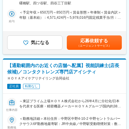
ェーズで重要になるのが、これらの既存顧客に新機能を継続的に
（リモートワーク含む）
曙橋駅、四ツ谷駅、四谷三丁目駅
届け、現場で"使える状態"まで定着させていくことです。 そこで
■研修／フォロー体制：
今回、機能の提供設計と実行体制を強化するため、本ポジション
入社後、早期立ち上がりが可能な研修・OJT制度を完備。座学研
＜予定年収＞650万円～850万円＜賃金形態＞年俸制＜賃金内訳＞
の募集を開始しました。
修と先輩社員との同行で、着実に力をつけることができます。戦
年額（基本給）：4,571,424円～5,978,016円固定残業手当/月：
略的な営業活動を通じて、医師との折衝やデータ分析のスキルも
給与
160,714円～210,165円（固定残業時間45時間0分/月）超過した時
【業務概要】
磨かれます。
間外労働の残業手当は追加支給＜月額＞541,666円～708,333円
新機能を既存顧客へ届け、リリースから定着までを推進する役割
（12分割）（一律手当を含む）＜昇給有無＞有＜残業手当＞有＜
です。提供戦略の設計から関係者との合意形成、定着支援、フィ
■選考ポジション：
給与補足＞※面談を通じてスキル等をもとに決定します。賃金はあ
応募依頼する
ードバックの開発還元までを担い、加えてカスタマーサクセスが
これまでのご経験やご希望に合わせてご紹介いたします。
気になる
くまでも目安の金額であり、選考を通じて上下する可能性があり
（エージェントサービス）
中長期で機能し続ける仕組みづくりと担当顧客との関係性改善も
≪配属部門一例≫
ます。月給(月額)は固定手当を含めた表記です。
進めていただきます。
・Cardiac Rhythm Management
・Cardiac Ablation Solutions
【業務内容】
・Structural Heart
【通勤範囲内のお近くの店舗へ配属】視能訓練士(店長
・既存顧客への提供戦略を設計する（先行提供・段階展開・対象
・SPINE
候補)／コンタクトレンズ専門店アイシティ
範囲・提供条件の定義）
・Neuro Vascular
・社内外の利害関係者（顧客・開発・セールス・サポート）との
ＨＯＹＡアイケアリテイリング合同会社
・Neuro Modulation 等
合意形成
正社員
転勤なし
・利用開始ガイド・注意事項・説明資料など、現場定着に必要な
変更の範囲：会社の定める業務
情報の整備・配信
・顧客フィードバックの収集・開発への還元・改善サイクルの実
～東証プライム上場ＨＯＹＡ株式会社から26年4月に分社化/日本
行
を代表する医療・精密機器メーカーＨＯＹＡグループ/国内約380
・ハイタッチ／ロータッチを使い分けた顧客関係の維持・改善
仕事内容
店舗のコンタクトレンズ専門店アイシティを展開中～
・カスタマーサクセス体制・オペレーション・ナレッジの企画・
＜勤務地詳細＞本社住所：中野区中野4-10-2 中野セントラルパー
整備・推進
■ポジション概要：
クサウス6F勤務地最寄駅：JR中央線／中野駅受動喫煙対策：敷地
コンタクトレンズ専門店「アイシティ」の店長候補として、以下
勤務地