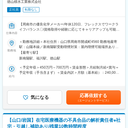
■ご入社後の体制：
徳山積水工業株式会社
OJTを受けていただきながら、まずは会社に関する知見を深めて
正社員
転勤なし
いただきます。
■組織構成：
【周南市の優良化学メーカー/年休120日、フレックスでワークラ
9名（グループ長：50代前半、課員：50代1名、40代1名、30代1
イフバランス〇/資格取得や経験に応じてキャリアアップも可能／
名、20代1名、パート：4名）
仕事内容
長期就業する方が多い安定企業/転勤無し】
＜勤務地詳細＞本社住所：山口県周南市開成町4560 勤務地最寄
■働き方：
■業務内容
駅：山陽本線／新南陽駅受動喫煙対策：屋内喫煙可能場所あり変
年間休日120日、残業10-15h/月とライフワークバランスを取りや
当社の製品、塩化ビニル樹脂等の設備の"電気設備の保全業務"をお
勤務地
更の範囲：無
すい環境です！
【最寄り駅】
任せいたします。
フレックスタイム制度は、コアタイム無し。月内の繁忙にあわせ
新南陽駅、福川駅、徳山駅
工場内には複数の設備があり、電気設備の保全を行うことで安定
て勤務時間を調整することができます。
生産に貢献できるとともにご自身の知見も深められる環境です！
＜予定年収＞450万円～700万円＜賃金形態＞月給制月給+賞与＝
また、業務との兼ね合いによりますが、月5日まで好きなタイミン
予定年収（手当含まず）＜賃金内訳＞月額（基本給）：240,000
グで在宅勤務が可能です。
■業務詳細
給与
円～350,000円＜月給＞240,000円～350,000円＜昇給有無＞有＜
・回転機、静機器の電気保全、メンテナンス業務
残業手当＞有＜給与補足＞個人のスキル、経験に基づき社内にて
■当社の魅力：
・DCS,PLC制御機器のプログラミング
検討■年収構成：月給12ヶ月、残業10時間/月、賞与5.3ヶ月、高
◇安定性
・計装、電気設備の保全業務（点検・修理など）
卒 モデル年収…20代後半（家族1名）500万円～賃金はあくまで
創業60年を超える老舗企業であり、積水化学工業の母体を持つ、
応募依頼する
※イメージ…デスクワーク:現場＝4:6、現場での作業もあります。
気になる
も目安の金額であり、選考を通じて上下する可能性があります。
強固な事業基盤が強みです。
（エージェントサービス）
※常駐業者含め社内外の人と関わることが多い仕事です。
月給(月額)は固定手当を含めた表記です。
◇成長性
住インフラ業界を中心として多数の業界から引き合いをいただい
■ご入社後の流れ
ております。
教育担当者によるOJTを受けていただき、まずは知見を深めてい
【山口/岩国】在宅医療機器の不具合品の解析責任者※社
ただきます。
変更の範囲：会社の定める業務
宅・引越し補助あり/残業10数時間程度
徐々に幅広い業務をお任せして、ご活躍いただければと思いま