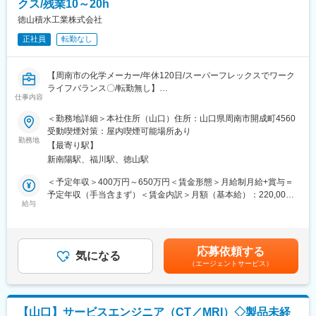
クス/残業10～20h
募集している岩国事業所では機器の解析をメインで対応を行って
いによりますが、月5日まで好きなタイミングで在宅勤務が可能で
います。
徳山積水工業株式会社
す。退職者は年間1～2名程度で高い定着率を誇っております。
岩国事業所は25名程度の組織となっており、酸素濃縮器をメイン
正社員
転勤なし
で取り扱うチームと導入品（CPAP、診断機など）を取り扱うチー
変更の範囲：会社の定める業務
ムに分かれています。
ご経験に応じて、どちらのチームに配属となるか検討させていた
【周南市の化学メーカー/年休120日/スーパーフレックスでワーク
だきます。
ライフバランス〇/転勤無し】
仕事内容
■製品について
■業務内容
＜勤務地詳細＞本社住所（山口）住所：山口県周南市開成町4560
・酸素濃縮装置（ハイサンソシリーズ）
自社プラント内の”システム管理”や”DX推進”を中心にお任せいた
受動喫煙対策：屋内喫煙可能場所あり
室内の空気から酸素を作り、自宅での酸素吸入を支える機器
します。
勤務地
・CPAP装置（スリープメイトシリーズ）
【最寄り駅】
社内DX化に向け、新たなポジションでの募集です。
睡眠時無呼吸症候群の治療に使う呼吸補助機器
新南陽駅、福川駅、徳山駅
など様々な製品を取り扱っています。
■採用背景
＜予定年収＞400万円～650万円＜賃金形態＞月給制月給+賞与＝
当社では生産現場の紙資料からiPadへ移行など直近電子化が進ん
予定年収（手当含まず）＜賃金内訳＞月額（基本給）：220,000
【企業の特徴】
できておりますが、
給与
円～350,000円＜月給＞220,000円～350,000円＜昇給有無＞有＜
■「変化」を繰り返して成長する企業
まだまだ既存の風習が変えられていない現状がございます。
残業手当＞有＜給与補足＞個人のスキル、経験に基づき社内にて
・1918年に日本初のレーヨンメーカーとして創業以来、高機能素
より生産性の向上のための、DX推進担当としてシステム導入や外
検討■モデル年収：概算30歳中級社員 ＝ ～約550万円（家族手
材・医療用医薬品・在宅医療機器など、時代のニーズに合わせて
部業者とのやりとりなどをお任せいたします。
当1名）35歳中級社員 ＝ ～約660万円（家族手当2名）■年収構
様々な分野へ挑戦し、自らを変化させ続けてきました。
応募依頼する
また、システム以外の業務にも幅広く携わっていただきます。
気になる
成：月給12ヶ月、賞与5.5ヶ月、大卒賃金はあくまでも目安の金額
・今後は「素材を提供する企業」から「ソリューションを生み出
（エージェントサービス）
であり、選考を通じて上下する可能性があります。月給(月額)は固
す企業」へ変革し、「マテリアル」「ヘルスケア」「IT」それぞ
■業務詳細
定手当を含めた表記です。
れの分野を融合・連携させることで新しいソリューションを創造
・ハードウエア及びソフトウェア管理、ネットワーク保守管理な
していきます。
どのPC周りの業務
【山口】サービスエンジニア（CT／MRI）◇製品未経