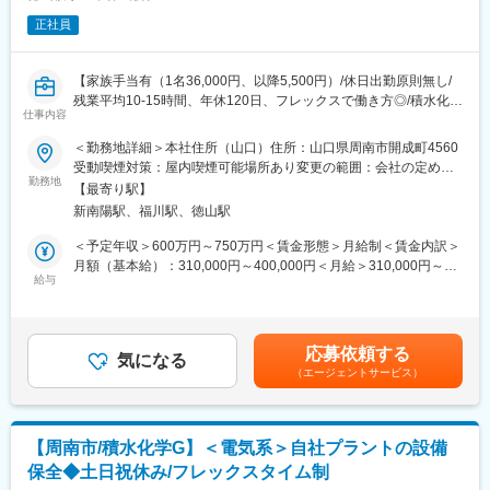
正社員
【家族手当有（1名36,000円、以降5,500円）/休日出勤原則無し/
残業平均10-15時間、年休120日、フレックスで働き方◎/積水化学
仕事内容
グループ/福利厚生充実/優良化学メーカー】
＜勤務地詳細＞本社住所（山口）住所：山口県周南市開成町4560
■業務内容：
受動喫煙対策：屋内喫煙可能場所あり変更の範囲：会社の定める
・組織力強化のための人事制度改定に関する実務推進 等
勤務地
事業所
【最寄り駅】
・人事制度に関する企画設計及び、規則等の整備、関連する資料
新南陽駅、福川駅、徳山駅
の作成 等
＊約150名程度の規模感の当社で中期計画達成を目指し、
＜予定年収＞600万円～750万円＜賃金形態＞月給制＜賃金内訳＞
組織改革を行っていく仲間になっていただきたいと考えていま
月額（基本給）：310,000円～400,000円＜月給＞310,000円～
す！
給与
400,000円＜昇給有無＞有＜残業手当＞有＜給与補足＞個人のス
キル、経験に基づき社内にて検討■年収構成：月給12ヶ月、残業
■入社後イメージ：
10時間/月、賞与5.3ヶ月、大卒 概算モデル 30代後半（配偶
直後…弊社の人事業務、総務業務に関することを知る
者・子1名）…670万円～賃金はあくまでも目安の金額であり、選
応募依頼する
半年後…組織課題、人事課題をメンバーと共有し意見交換を行っ
気になる
考を通じて上下する可能性があります。月給(月額)は固定手当を含
（エージェントサービス）
ていく
めた表記です。
1年後…従業員と事業利益の双方を意識し、具体的な施策を企画で
きるようになる
※将来的には人事等の知見を活かし、マネジメント業務も視野に成
【周南市/積水化学G】＜電気系＞自社プラントの設備
長していただけることを期待します
保全◆土日祝休み/フレックスタイム制