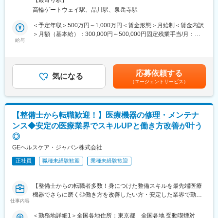
■教育制度：
【最寄り駅】
フィールドサービスエンジニア職として、当社製品の新規据付、
配属となります。 受動喫煙対策：敷地内喫煙可能場所あり変更の
千葉県柏市にある研修施設でサービスエンジニアとしての研修実
高輪ゲートウェイ駅、品川駅、泉岳寺駅
保守点検をお任せいたします。コロナ禍以降、医療や検査の意義
範囲：会社の定める事業所（リモートワーク含む）
施の場合があります。また、ビジネス基礎力向上のため富士フイ
が更に高まりニーズが増加する中での増員採用となります。社会
＜予定年収＞500万円～1,000万円＜賃金形態＞月給制＜賃金内訳
ルムグループの学び支援を利用したEラーニング受講が可能です。
貢献、顧客への価値向上意識が高く、自身の専門性を高めたい方
＞月額（基本給）：300,000円～500,000円固定残業手当/月：
その他、状況に応じて各種研修もございます。
にはおすすめのポジションです。
給与
51,936円～70,000円（固定残業時間20時間0分/月）超過した時間
※変更の範囲：会社の定める範囲
外労働の残業手当は追加支給＜月給＞351,936円～570,000円（一
■業務内容：
律手当を含む）＜昇給有無＞有＜残業手当＞有＜給与補足＞※今ま
変更の範囲：本文参照
・当社検査機器の新規据付
でのご経験に応じ、決定します。賃金はあくまでも目安の金額で
応募依頼する
・ユーザー（臨床検査技師）に対する機器の操作説明
気になる
あり、選考を通じて上下する可能性があります。月給(月額)は固定
（エージェントサービス）
・当社検査機器の保守点検
手当を含めた表記です。
・緊急修理対応
・保守点検のスケジューリング、作業報告書の作成
※保守点検は契約締結や請求業務はありますが、契約目標などの予
【整備士から転職歓迎！】医療機器の修理・メンテナ
算はありません。
ンス◆安定の医療業界でスキルUPと働き方改善が叶う
※緊急時の一次対応はコールセンターが対応です。二次対応として
◎
後日修理に訪問することがメインとなります。
GEヘルスケア・ジャパン株式会社
■担当製品・環境：
正社員
職種未経験歓迎
業種未経験歓迎
医療機関や検査センターで使用される臨床検査機器になります。
顧客から圧倒的な知名度があるだけでなく、業務を通して顧客と
深く接点を持てるため、営業職など社内連携を通して、顧客の検
【整備士からの転職者多数！身につけた整備スキルを最先端医療
査の質や生産性向上に貢献することができます。実際に本ポジシ
機器でさらに磨く◎働き方を改善したい方・安定した業界で勤務
ョンからの声で製品改良に繋がった事例が複数あり、オープンな
仕事内容
したい方にもおすすめ◆充実した研修教育体制でしっかりフォロ
環境、かつチーム全員で協力・分担する環境があります。
ー】
＜勤務地詳細1＞全国各地住所：東京都 全国各地 受動喫煙対