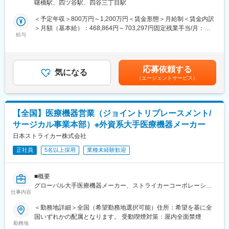
（リモートワーク含む）
曙橋駅、四ツ谷駅、四谷三丁目駅
■教育制度・環境：
【業務内容】
当社製品の知識、医療機器に関する知識等は入社後の研修や
＜予定年収＞800万円～1,200万円＜賃金形態＞月給制＜賃金内訳
◇戦略・計画
OJT、勉強会等でバックアップいたします。約半年～1年かけて一
＞月額（基本給）：468,864円～703,297円固定残業手当/月：
・事業計画の策定（経営陣・事業企画との協働）
人前になっていただきます。また、離職率も非常に低く、富士フ
給与
197,802円～296,703円（固定残業時間45時間0分/月）超過した時
・プロダクトのトップライン向上のための戦略立案（セグメン
イルムグループ基準の充実した福利厚生や各種手当など長期的に
間外労働の残業手当は追加支給＜月給＞666,666円～1,000,000円
ト・プライシング・GTM）
活躍・就業できる環境が整っています。
（一律手当を含む）＜昇給有無＞有＜残業手当＞有＜給与補足＞※
・マーケティング → インサイドセールス → フィールドセールス
面談を通じてスキル等をもとに決定します。賃金はあくまでも目
応募依頼する
→ カスタマーサクセスまでのカスタマージャーニーマップの設計
■社風について：
気になる
安の金額であり、選考を通じて上下する可能性があります。月給
（エージェントサービス）
・アライアンス（医療系ディーラー、コンサルティングファーム
総合職採用の風土が強く様々なキャリアパスがあります。離職率
(月額)は固定手当を含めた表記です。
等）や他部署を含めた、自組織以外での販売戦略の仮説検証
も非常に低く、富士フイルムグループ基準の充実した福利厚生や
◇商談ストーリー・コンテンツ開発
各種手当など長期的に活躍・就業できる環境が整っています。
・ジャーニーに沿った商談ストーリーの策定と仮説検証（必要に
【全国】医療機器営業（ジョイントリプレースメント/
応じて自ら商談の現場に立つことも歓迎します）
■当社の概要：
サージカル事業本部）※外資系大手医療機器メーカー
・病院の意思決定構造（理事長／院長／事務長／現場部門）に応
同社は医療業界の中でITシステムのリーディングカンパニーで
じた提案ストーリーの設計
日本ストライカー株式会社
す。医療業界のIT化が至上命題の中、10年前よりいち早く社内の
◇分析・インサイト
改革を進めてきました。結果、医療向けシステムが全売上の4割以
正社員
5名以上採用
業種未経験歓迎
・商談分析（受注／失注要因、ターゲット・セグメント分析）
上を占めるまでに事業を拡大しました。
・失注・解約顧客へのインタビューと示唆の抽出
・契約済顧客からの問い合わせ・要望の分析
変更の範囲：会社の定める業務
■概要
・競合プロダクト（既存大手電カルベンダー、新興クラウド勢）
グローバル大手医療機器メーカー、ストライカーコーポレーショ
のリサーチ
仕事内容
ンの日本法人である日本ストライカー株式会社の営業担当とし
・診療報酬改定・医療DX政策動向の商談ストーリーへの反映
て、担当エリアでの売上拡大に貢献いただきます。※担当エリア…
＜勤務地詳細＞全国（希望勤務地選択可能）住所：希望を基に全
◇プロダクト連携
お住いの地域やご希望を加味して決定します。
国いずれかの配属となります。 受動喫煙対策：屋内全面禁煙
・市場・商談から得たインサイトに基づくPdMへのプロダクトフ
勤務地
ィードバック