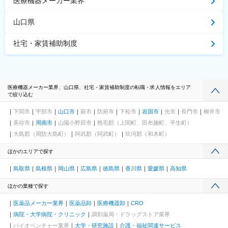
医療機器メーカー業界
山口県
社宅・家賃補助制度
医療機器メーカー業界、山口県、社宅・家賃補助制度の転職・求人情報をエリア
で絞り込む
下関市
宇部市
山口市
萩市
防府市
下松市
岩国市
光市
長門市
柳井市
美祢市
周南市
山陽小野田市
熊毛郡（上関町、田布施町、平生町）
大島郡（周防大島町）
阿武郡（阿武町）
玖珂郡（和木町）
ほかのエリアで探す
鳥取県
島根県
岡山県
広島県
徳島県
香川県
愛媛県
高知県
ほかの業種で探す
医薬品メーカー業界
医薬品卸
医療機器卸
CRO
病院・大学病院・クリニック
調剤薬局・ドラッグストア業界
バイオベンチャー業界
大学・研究施設
介護・福祉関連サービス