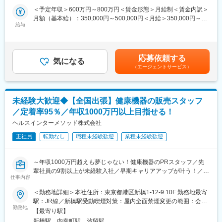
■事業部について
・新機能リリース時のGTM設計（訴求メッセージ、セールスイネ
＜予定年収＞600万円～800万円＜賃金形態＞月給制＜賃金内訳＞
【ジョイントリプレースメント/サージカル事業本部】
ーブルメント）
月額（基本給）：350,000円～500,000円＜月給＞350,000円～
人工関節手術用製品、手術室用備品 人工関節関連製品において高
※上記はあくまで現時点で想定している業務の例です。事業フェー
給与
500,000円＜昇給有無＞有＜残業手当＞無＜給与補足＞※別途イン
い認知度とシェアを誇り、日本ストライカーで最大の規模を有す
ズに応じて、トップライン向上に効くことであれば領域を問わず
センティブあり※社用車貸与（会社負担にて自宅近辺の駐車場を利
る部門です。特にCAS＊の分野ではマーケットをリードし、先進
取り組んでいただきます。
用）※賃金はあくまでも目安の金額であり、選考を通じて上下する
的な支援技術によって手術の精度を高め、患者さんのQOL向上に
可能性があります。賃金はあくまでも目安の金額であり、選考を
貢献しています。 長年にわたって築き上げた技術を活かし、患者
応募依頼する
【ポジション魅力】
気になる
通じて上下する可能性があります。月給(月額)は固定手当を含めた
さんだけではなく医療従事者の 健康や労働環境にも配慮した手術
（エージェントサービス）
◎市場の追い風：標準型電子カルテをはじめとする国の医療DX政
表記です。
室装備品にも注力し、医療に貢献しています。
策が進む中、病院基幹システムのクラウド移行という巨大な構造
＊CAS=Computer-Assisted Surgery ナビゲーションシステムやロ
変化の最前線に立てます
ボティクス技術を用いた手術支援システム
◎戦略と現場の往復：事業計画の策定から商談現場での仮説検証
未経験大歓迎◆【全国出張】健康機器の販売スタッフ
まで、抽象と具体を行き来する裁量があります
■業務詳細
／定着率95％／年収1000万円以上目指せる！
・担当する製品の提案、技術サポート
ヘルスインターメソッド株式会社
変更の範囲：会社の定める業務
・医療機関へのサポート（手術立ち会い、勉強・セミナーの主催
など）
正社員
転勤なし
職種未経験歓迎
業種未経験歓迎
・販売代理店へのサポート（製品情報の提供、勉強会の主催な
ど）
～年収1000万円超えも夢じゃない！健康機器のPRスタッフ／先
・各種学会への参加
輩社員の9割以上が未経験入社／早期キャリアアップが叶う！／社
仕事内容
員定着率◎～
■事業部や取り扱う製品について
配属先の「ジョイントリプレースメント/サージカル事業本部」
＜勤務地詳細＞本社住所：東京都港区新橋1-12-9 10F 勤務地最寄
【仕事内容】
は、数ある同社の事業部の中で最も売上比率の大きい事業部の一
駅：JR線／新橋駅受動喫煙対策：屋内全面禁煙変更の範囲：会社
全国の商業施設や大型スーパー、ドンキ、駐車場内プレハブ会場
つです。慢性的な関節疾患に用いる人工関節や、業界随一のシェ
勤務地
の定める事業所
【最寄り駅】
などで開催される、
アを誇る整形外科用手術ロボット「Mako」のほか、手術現場の課
新橋駅、内幸町駅、汐留駅