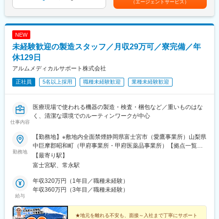
（エージェントサービス）
■当社の魅力：
・導入顧客へセレック以外の製品についての案内促進
です。
◇安定性
※売上数値目標はありません
創業60年を超える老舗企業であり、積水化学工業の母体を持つ、
強固な事業基盤が強みです。
◇弊社取扱製品：セレック（歯科用CAD/CAMシステム）
NEW
◇成長性
今最も歯科業界で注目を集めるデジタル機器となり、セラミック
未経験歓迎の製造スタッフ／月収29万可／寮完備／年
住インフラ業界を中心として多数の業界から引き合いをいただい
治療を即日で提供できる機器です。
ております。
（口腔内の様子を３D画像化できます）
休129日
３D画像化したものから、歯と同じ色をしたセラミックブロック
アルムメディカルサポート株式会社
を削り出し、歯を形成することができます。
正社員
5名以上採用
職種未経験歓迎
業種未経験歓迎
※商品URL
https://www.dentsplysirona.com/ja-jp/discover/discover-by-
医療現場で使われる機器の製造・検査・梱包など／重いものはな
category/cad-cam/cerec.html
く、清潔な環境でのルーティンワークが中心
仕事内容
■当社の特徴
デンツプライシロナは消耗品から装置、テクノロジー、専門製品
【勤務地】※敷地内全面禁煙静岡県富士宮市（愛鷹事業所）山梨県
まで幅広い製品ブランドを保有しています。
中巨摩郡昭和町（甲府事業所・甲府医薬品事業所）【拠点一覧】
勤務地
歯科クリニック等で利用される製品ラインナップが豊富で、顧客
札幌採用センター：北海道札幌市中央区北4条西4-1千葉支店：千
【最寄り駅】
の様々な課題に対するソリューションや提案が可能です。
葉県千葉市中央区新町1-17新宿採用センター：東京都新宿区西新
富士宮駅、常永駅
宿1-25-1甲府支店：山梨県中巨摩郡昭和町西条5040甲府研修セン
変更の範囲：会社の定める業務
ター・お仕事相談センター：山梨県甲斐市西八幡4427-1三島本
年収320万円（1年目／職種未経験）
社：静岡県三島市寿町5-10富士支店：静岡県富士市錦町1-2-3富士
年収360万円（3年目／職種未経験）
給与
宮研修・就労サポートセンター：静岡県富士宮市舞々木町273名
古屋採用センター：愛知県名古屋市中村区名駅4-24-5広島採用セ
ンター：広島県広島市南区的場町1-1-21山口支店：山口県山口市
★地元を離れる不安も、面接～入社まで丁寧にサポート