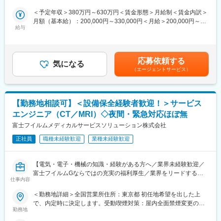
内全面禁煙変更の範囲：会社の定める事業所
【ポジション魅力】
の業務を担当します。
・基幹ERPとして、機能変更の業務影響が大きい領域で「提供を
＜予定年収＞380万円～630万円＜賃金形態＞月給制＜賃金内訳＞
・販売数値管理・分析
成立させる」意思決定と推進を担える
月額（基本給）：200,000円～330,000円＜月給＞200,000円～
・販売業務・商品管理
・顧客の声を起点に、開発プロセスと現場運用の両方へ踏み込ん
給与
330,000円＜昇給有無＞有＜残業手当＞有＜給与補足＞■職務経験
・エリア内の販促企画・販促活動
で改善を前に進められる
等を考慮の上、当社規定により決定します。■賞与：年2回（直近
・人材育成
・まだ正解が固まりきっていないフェーズで、仕組みづくりを自
実績 年間4.4か月）賃金はあくまでも目安の金額であり、選考を
・パート・アルバイト採用
分の手で進められる
通じて上下する可能性があります。月給(月額)は固定手当を含めた
応募依頼する
気になる
表記です。
■当社について：
（エージェントサービス）
【クラウド型電子カルテ・レセコンシステム「Henry」につい
「ライフケア」「情報・通信」の分野でグローバルに事業を展開
て】
するHOYA株式会社のグループ企業として、コンタクトレンズ専
「社会課題を解決しつづけ、より良い世界をつくる」をミッショ
門店「アイシティ」を全国に370店舗以上展開。コンタクトレン
ンとして掲げ、社会課題のなかでも法令規制と業務の複雑性・専
【勤務地相談可】＜設備保全経験者歓迎！＞サービス
ズおよび関連商品の販売を通じて、お客さま一人ひとりの“見え
門性が高く、取り組む難易度の高い「医療業界の業務改善」に現
る”を支えるアイケアサービスを提供しています。
エンジニア（CT／MRI）◇夜間・緊急対応ほぼ無
在最注力しています。 主な事業として、我々は業界として25年ぶ
富士フイルムメディカルサービスソリューション株式会社
りとなる新しいレセプトシステム「Henry」（クラウド型電子カ
変更の範囲：会社の定める業務
ルテ・レセコンシステム）を開発・販売しています。 「中小病院/
正社員
職種未経験歓迎
業種未経験歓迎
診療所の経営をHenryで改善し、高齢化社会を乗り越える礎を作
る」を目指し、今後中小病院をメインターゲットとして、導入拡
大を進めています。
【電気・電子・機械の知識・経験がある方へ／業界未経験歓迎／
富士フイルムGならではの充実の福利厚生／業界をリードするメ
変更の範囲：会社の定める業務
仕事内容
ディカル事業の安定基盤】
＜勤務地詳細＞全国営業所住所：東京都 初任地希望を出した上
■業務内容：
で、内定時に決定します。受動喫煙対策：屋内全面禁煙変更の範
サービスエンジニアとして、医療機器の据付・保守・修理等を行
勤務地
囲：会社の定める事業所（リモートワーク含む）
います。