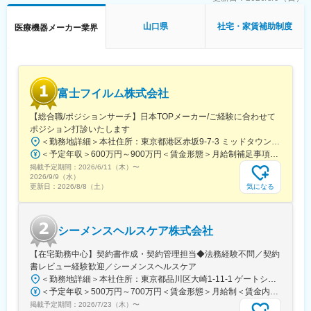
不明な点は本部アプリケーションエンジニアなどがいるため、最
初は専門的な知識はそこまで持っていなくても大丈夫です。
山口県
社宅・家賃補助制度
医療機器メーカー業界
■研修制度：
各営業所の先輩社員とOJT形式で半年～1年程度かけて育成を行い
ます。過去にも未経験の方も多く入社していますのでご安心くだ
さい。
富士フイルム株式会社
■長期的な就業可能：
【総合職/ポジションサーチ】日本TOPメーカー/ご経験に合わせて
現在は勤続年数20年と在籍している方も多数おり年齢層も20歳～
ポジション打診いたします
50歳とバランスよく活躍しています。
＜勤務地詳細＞本社住所：東京都港区赤坂9-7-3 ミッドタウン・ウェスト勤務地最寄駅：東京メトロ日比谷線／都営大江戸線／六本木駅受動喫煙対策：敷地内全面禁煙
自己都合の退職も3~5％と大手日系メーカーと同様に非常に長く
＜予定年収＞600万円～900万円＜賃金形態＞月給制補足事項なし＜賃金内訳＞月額（基本給）：300,000円～500,000円＜月給＞300,000円～500,000円＜昇給有無＞有＜残業手当＞有賃金はあくまでも目安の金額であり、選考を通じて上下する可能性があります。月給(月額)は固定手当を含めた表記です。
働ける環境です。
掲載予定期間：
2026/6/11（木）
〜
2026/9/9（水）
■キャリアパス：
気になる
更新日：
2026/8/8（土）
機械だけでなく電気やITの知識も身に着けることができます。
エンジニアのキャリアパスは無限であり、社内公募制度によりサ
ービスマネージャーとして現場のマネジメント、本社工場での製
シーメンスヘルスケア株式会社
品開発・改良、サービス体制の仕組み作りなどキャリア構築が可
能です。
【在宅勤務中心】契約書作成・契約管理担当◆法務経験不問／契約
書レビュー経験歓迎／シーメンスヘルスケア
変更の範囲：会社の定める業務
＜勤務地詳細＞本社住所：東京都品川区大崎1-11-1 ゲートシティ大崎ウエストタワー勤務地最寄駅：JR線／大崎駅受動喫煙対策：屋内全面禁煙変更の範囲：会社の定める事業所（リモートワーク含む）
＜予定年収＞500万円～700万円＜賃金形態＞月給制＜賃金内訳＞月額（基本給）：250,000円～500,000円＜月給＞250,000円～500,000円＜昇給有無＞有＜残業手当＞有＜給与補足＞※給与詳細は経験・能力・前職給与等を踏まえて決定致します。■昇給：年1回（10月）■賞与：年2回（6月・12月）賃金はあくまでも目安の金額であり、選考を通じて上下する可能性があります。月給(月額)は固定手当を含めた表記です。
掲載予定期間：
2026/7/23（木）
〜