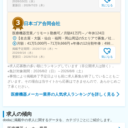
2026/10/21（水）
気になる
更新日：
2026/7/23（木）
日本ゴア合同会社
医療機器営業／リモート勤務可／月額41万円～／年休124日
【名古屋・大阪・仙台・福岡・岡山周辺の5エリアで募集／社用車使用可】就業場所：ホームオフィス／顧客先への直行直帰スタイル(1)名古屋エリア愛知県、岐阜県、福井県、三重県(2)大阪エリア滋賀県、京都府、大阪府、兵庫県、奈良県、和歌山県(3)仙台エリア宮城県、青森県、秋田県、山形県、岩手県、福島県※上記東北6件をチームで担当(4)福岡エリア福岡県、大分県、佐賀県、熊本県、長崎県、宮崎県、鹿児島県、沖縄県(5)岡山エリア鳥取県、島根県、岡山県、広島県、山口県※今後は東京エリアでの募集も予定です。◎社用車での訪問が可能です◎訪問のない日は在宅勤務となります◎研修、社内の打ち合わせ、イベント等で出社が発生する可能性がございます◎転勤は基本ありません本社：東京都港区港南1-8-15 Wビル14F受動喫煙対策：敷地内全面禁煙
月額：41万5,000円～71万9,666円 ※年俸の12分割年俸：498万円～863万5,992円（固定残業手当を含む）＋Sales Pay（内訳）年額（基本給）：450万円～800万円固定残業手当：月4万円～5万3,000円（12時間分）※超過した時間外労働の残業手当は追加支給◎Sales Pay：年額（基本給）の10％支給あり
掲載予定期間：
2026/7/16（木）
〜
2026/9/16（水）
気になる
更新日：
2026/7/16（木）
※求人応募数の多い順にランキングしています（非公開求人は除く）。
※集計対象期間：2026/8/2（日）～2026/8/8（土）
※事情により掲載終了予定日よりも前に求人募集が終了していることもご
ざいます。その場合は当サイトから応募はできませんので、あらかじめご
了承ください。
医療機器メーカー業界
の人気求人ランキングを詳しく見る
求人の傾向
dodaに掲載中の求人に関するデータを、カテゴリごとにご紹介します。