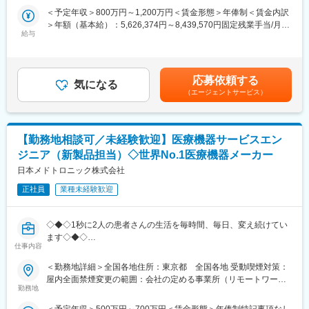
統制の構築など、財務会計機能の高度化にも取り組んでいただき
千葉県柏市にある研修施設でサービスエンジニアとしての研修実
＜予定年収＞800万円～1,200万円＜賃金形態＞年俸制＜賃金内訳
ます。
施の場合があります。また、ビジネス基礎力向上のため富士フイ
＞年額（基本給）：5,626,374円～8,439,570円固定残業手当/月：
ルムグループの学び支援を利用したEラーニング受講が可能です。
給与
197,802円～296,703円（固定残業時間45時間0分/月）超過した時
現在は経営管理部として部長1名、会計担当2名の組織です。財務
その他、状況に応じて各種研修もございます。
間外労働の残業手当は追加支給＜月額＞666,666円～1,000,000円
会計領域をリードする役割を担っていただきたいと考えていま
（12分割）（一律手当を含む）＜昇給有無＞有＜残業手当＞有＜
す。
変更の範囲：会社の定める業務
給与補足＞※面談を通じてスキル等をもとに決定します。賃金はあ
応募依頼する
気になる
くまでも目安の金額であり、選考を通じて上下する可能性があり
（エージェントサービス）
■具体的な業務内容
ます。月給(月額)は固定手当を含めた表記です。
・月次・四半期・年次決算業務
・業務フローの設計・改善・標準化
・会計システムおよび周辺オペレーションの整備
【勤務地相談可／未経験歓迎】医療機器サービスエン
・監査法人対応
ジニア（新製品担当）◇世界No.1医療機器メーカー
・経営陣向けレポーティング資料の作成
・各部門と連携した管理体制の構築・改善
日本メドトロニック株式会社
・日常経理業務の運営および改善
正社員
業種未経験歓迎
・会計論点の整理および会計処理方針の検討
・税理士等の外部専門家との連携
・内部統制の整備・運用
◇◆◇1秒に2人の患者さんの生活を毎時間、毎日、変え続けてい
・開示対応、IPO準備
ます◇◆◇
仕事内容
～世界のトップを走る医療機器メーカー/従業員数世界90,000名、
※ご経験やご志向に応じてマネジメントやスペシャリストとしての
150ヵ国への事業展開/圧倒的な製品力とブランド力/子育てサポー
＜勤務地詳細＞全国各地住所：東京都 全国各地 受動喫煙対策：
キャリア構築が可能です
ト「くるみんマーク」取得/正当な評価体制～
屋内全面禁煙変更の範囲：会社の定める事業所（リモートワーク
勤務地
含む）
■ポジションの面白さ
■採用背景
・AI活用による業務自動化・高度化を積極的に推進しており、定