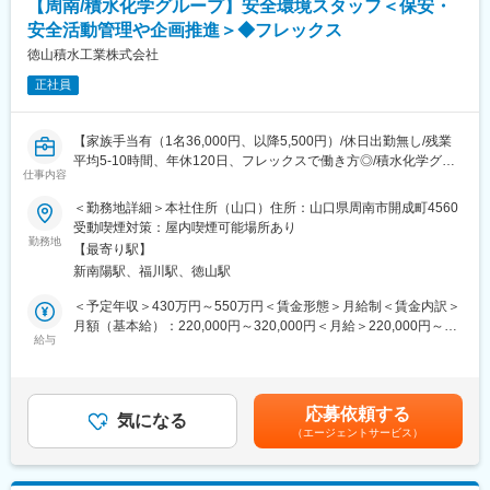
おります。
【周南/積水化学グループ】安全環境スタッフ＜保安・
MRI装置、CT装置、X線撮影装置、超音波診断装置、骨密度測定
◇働き方
安全活動管理や企画推進＞◆フレックス
装置等
年間休日120日、スーパーフレックスや時間年休制度等、ワーク
徳山積水工業株式会社
ライフバランスを整えながら働くことが可能です。また、業務と
■主なお客様
の兼ね合いによりますが、月5日まで好きなタイミングで在宅勤務
正社員
病院、クリニック等の医療機関
が可能です。1年のうちに1～2名程度しか退職者が発生しないと
いう高い定着率を誇っております。
■組織構成：
【家族手当有（1名36,000円、以降5,500円）/休日出勤無し/残業
16名（男性13名・女性3名）平均年齢38歳
平均5-10時間、年休120日、フレックスで働き方◎/積水化学グル
仕事内容
ープ/福利厚生充実/優良化学メーカー】
■業務の魅力：
＜勤務地詳細＞本社住所（山口）住所：山口県周南市開成町4560
お客様が満足する製品・サービス・ソリューションを提供するこ
■業務概要
受動喫煙対策：屋内喫煙可能場所あり
とで、医療業界の課題を解決し人々の健康や豊かな生活に貢献す
化学メーカーでの保安・安全・環境活動の管理・推進、社内外へ
勤務地
ることができます。
【最寄り駅】
の折衝業務をお任せいたします！
新南陽駅、福川駅、徳山駅
ご経験/適正によりいずれかの推進担当を担って頂きます。
■教育制度：
＜予定年収＞430万円～550万円＜賃金形態＞月給制＜賃金内訳＞
千葉県柏市にある研修施設でサービスエンジニアとしての研修実
■業務内容：
月額（基本給）：220,000円～320,000円＜月給＞220,000円～
施の場合があります。また、ビジネス基礎力向上のため富士フイ
・全社の保安・安全・環境活動の推進・管理、各部署への支援・
給与
320,000円＜昇給有無＞有＜残業手当＞有＜給与補足＞※個人のス
ルムグループの学び支援を利用したEラーニング受講が可能です。
指導
キル、経験に基づき社内にて検討いたします■モデル年収：概算
その他、状況に応じて各種研修もございます。
例：大卒30歳中級社員 ＝ 約530万（家族手当1名）35歳中級社
【保安・安全】
員 ＝ 約600万（家族手当2名）■年収構成：月給12ヶ月、残業
応募依頼する
安全衛生管理やリスクの抽出、対策立案。各部署へ保安・安全に
気になる
10時間/月、賞与5.5ヶ月賃金はあくまでも目安の金額であり、選
（エージェントサービス）
関する視察・啓蒙。防災訓練の企画、指導
考を通じて上下する可能性があります。月給(月額)は固定手当を含
変更の範囲：会社の定める業務
従業員新規受入時の安全教育。防災訓練、教育。交通安全に関す
めた表記です。
る企画、立案、推進など