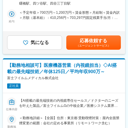
の構築・運営を担う組織です。本ポジションでは導入推進課のリ
大病院とは違い、クリニックがお客様となる為、基本的に夜間に
曙橋駅、四ツ谷駅、四谷三丁目駅
ーダーとして、パートナー企業を活用した導入体制の立ち上げか
呼ばれることはありません。一方でイレギュラーな自体に備えて
ら運用改善までを推進いただきます。
＜予定年収＞700万円～1,200万円＜賃金形態＞月給制＜賃金内訳
当番制（自宅待機）を取り入れており、万が一、対応（出動）が
入社後はまず導入現場に入り、導入プロセスや顧客理解を深めて
＞月額（基本給）：410,256円～703,297円固定残業手当/月：
発生した場合、代休を取得いただきます。
いただきます。その後はプロジェクトリーダーとして、業務プロ
給与
173,077円～296,703円（固定残業時間45時間0分/月）超過した時
■働き方について：
セスの設計・標準化、パートナー企業との協業推進、運用改善な
間外労働の残業手当は追加支給＜月給＞583,333円～1,000,000円
コールセンターでの一次対応を行っており、各エンジニアの負担
どを通じて、導入体制の拡大をリードしていただくことを期待し
（一律手当を含む）＜昇給有無＞有＜残業手当＞有＜給与補足＞※
を軽減するような働き方が可能です。
ています。
面談を通じてスキル等をもとに決定します。賃金はあくまでも目
応募依頼する
気になる
安の金額であり、選考を通じて上下する可能性があります。月給
変更の範囲：会社の定める業務
（エージェントサービス）
【業務内容】
(月額)は固定手当を含めた表記です。
◇～6ヶ月目：導入現場にて、業務フロー・プロダクト・現場課題
を把握
◇6ヶ月目以降：プロジェクトリーダーとしてパートナー戦略を統
【勤務地相談可】医療機器営業（内視鏡担当）◇AI搭
括
載の最先端技術／年休125日／平均年収900万～
・パートナー（医事系企業等）とのスキル移転～本稼働までの運
用設計
富士フイルムメディカル株式会社
・拡大フェーズに向けた体制・プロセスのアップデート
正社員
・IT基盤領域（NW・端末・機器連携）のパートナー戦略リード
・標準化テーマとパートナー戦略の文脈が交差する場面での連携
【AI搭載の最先端技術の内視鏡専任セールス／ドクターのニーズ
【ポジション魅力】
を叶えた製品／富士フイルムGの中核企業／医療システム業界
◎パートナー戦略という新規テーマを構築段階から担い、事業の
仕事内容
No.1／安定して働ける環境／年間休日125日／手当・福利厚生充
スケールに直結する手応えが得られる
実】
＜勤務地詳細＞【全国】住所：東京都 受動喫煙対策：屋内全面禁
◎パートナー戦略の中核を担い、ヘンリーの導入キャパシティを
煙変更の範囲：会社の定める事業所（リモートワーク含む）
引き上げるダイレクトな貢献ができる
■業務内容：
勤務地