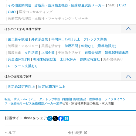
その他医療関連
診断薬・臨床検査機器・臨床検査試薬メーカー
SMO
CSO
CMO
医療コンサルティング
医療広告代理店・出版社・マーケティング・リサーチ
ほかのこだわり条件で探す
第二新卒歓迎
外資系企業
年間休日120日以上
フレックス勤務
管理職・マネジャー
英語を活かす
学歴不問
転勤なし（勤務地限定）
服装自由
女性活躍
上場企業
中国語を活かす
退職金制度
残業20時間未満
完全週休2日制
職種未経験歓迎
土日祝休み
原則定時退社
海外出張あり
U・Iターン支援あり
ほかの固定給で探す
固定給25万円以上
固定給35万円以上
転職・求人doda（デューダ）トップ
中国･四国
山口県
医薬品・医療機器・ライフサイエン
ス・医療系サービス
医療機器メーカー業界
社宅・家賃補助制度の転職・求人情報
転職サイト dodaをシェア
ヘルプ
会社概要