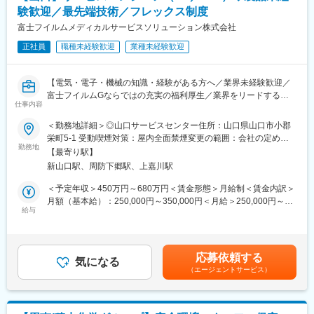
・自社プラントのDX化推進（業者対応含む）
■働きやすい環境
験歓迎／最先端技術／フレックス制度
・社内ヘルプデスク（社内教育・サポート含む）
帝人グループでは「個人と職場のいきいき診断」を実施してお
・社員からのPC基本操作の問い合わせや社員向けデジタル勉強会
富士フイルムメディカルサービスソリューション株式会社
り、診断結果に応じて職場の改善活動を実施し、風通しの良い働
の実施
きやすい職場づくりを推進しています。
正社員
職種未経験歓迎
業種未経験歓迎
※システム保守やヘルプデスクと並行しながら、
ゆくゆくは社内の業務効率化を目的としたシステム導入をお任
変更の範囲：会社の定める業務
せしたいと考えております。
【電気・電子・機械の知識・経験がある方へ／業界未経験歓迎／
・その他、企画・購買グループ周りの業務
富士フイルムGならではの充実の福利厚生／業界をリードするメ
仕事内容
ディカル事業の安定基盤】
■ご入社後の流れ
＜勤務地詳細＞◎山口サービスセンター住所：山口県山口市小郡
まずはOJTにて社内状況・知見を深めていただきます。
■業務内容：
栄町5-1 受動喫煙対策：屋内全面禁煙変更の範囲：会社の定める
徐々に幅広い業務をお任せしご活躍いただければと思います。
サービスエンジニアとして、医療機器の据付・保守・修理等を行
勤務地
事業所（リモートワーク含む）
【最寄り駅】
います。
■働き方
新山口駅、周防下郷駅、上嘉川駅
作業だけではなく、お客様である医療機関の方々と的確なコミュ
年間休日120日、残業10-20h/月とライフワークバランスを取りや
ニケーション、迅速・誠実な対応を行うことで、信頼関係を構築
＜予定年収＞450万円～680万円＜賃金形態＞月給制＜賃金内訳＞
すい環境です。スーパーフレックスを導入しているため、月内の
していきます。技術者としての知識・能力のみならず、コミュニ
月額（基本給）：250,000円～350,000円＜月給＞250,000円～
繁忙にあわせて勤務時間を調整することができます。
ケーション能力も大切なお仕事です。
給与
350,000円＜昇給有無＞有＜残業手当＞有＜給与補足＞※経験・能
力等を考慮の上、当社規定により決定します。■給与改定：年1回
■当社の魅力
■具体的な業務：
■賞与：年2回（7月、12月）賃金はあくまでも目安の金額であ
◇安定性
◇据付（搬入・組立・調整・取扱い説明）
り、選考を通じて上下する可能性があります。月給(月額)は固定手
創業60年を超える老舗企業であり、積水化学工業の母体を持つ、
応募依頼する
◇保守（保守契約・点検契約）
気になる
当を含めた表記です。
強固な事業基盤が強みです
（エージェントサービス）
◇整備（保守に含まない部品等の交換）
◇成長性
◇修理（故障オンコールを受け訪問し復旧）
住宅業界、自動車業界を中心として多数の業界から引き合いをい
ただいております。国内のみならず海外に目を向け開拓を進めて
■取扱う医療機器