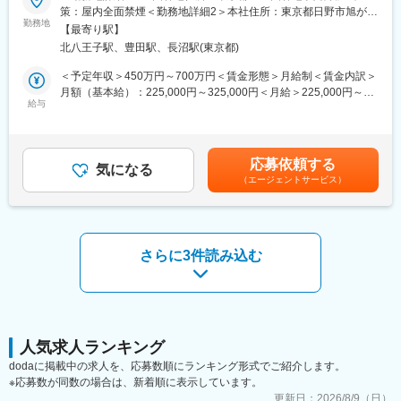
■働き方：
策：屋内全面禁煙＜勤務地詳細2＞本社住所：東京都日野市旭が丘
■業務内容：
勤務地
・月平均残業時間は20時間程度
4-7-127 勤務地最寄駅：JR中央線／豊田駅受動喫煙対策：屋内全
【最寄り駅】
医療画像診断装置（CT,MRI）、超音波診断装置や麻酔器、生体モ
・機器の新規設置は夕方～夜にかけて行うケースが月に数回あり
面禁煙変更の範囲：会社の定める事業所（リモートワーク含む）
北八王子駅、豊田駅、長沼駅(東京都)
ニターを展開する同社のサービスステーションの一員として、下
得ます。また大型連休など、医療機関がお休みの際に作業が集中
記のような業務をお任せします。
します。夜間/休日の対応は週単位でチームで当番制で行ってお
＜予定年収＞450万円～700万円＜賃金形態＞月給制＜賃金内訳＞
・医療装置の保守 修理、点検等メンテナンス
り、特定の人員が多くならないようにしています。また、当番や
月額（基本給）：225,000円～325,000円＜月給＞225,000円～
・機器導入後の技術支援や購入前後のサポート
給与
緊急対応などで夜間/休日勤務を行なった場合は翌日半休や代休な
325,000円＜昇給有無＞有＜残業手当＞有＜給与補足＞※過去のご
・技術的な問い合わせ対応
どを必ず取得いただくのが前提です。
経験・スキルにより検討いたします。■昇給：年1回（4月） ■賞
※マニュアルは英語ですが、翻訳サービスを用いたり、技術力を身
与：年3回（季節賞与7月・12月、業績賞与翌年3月） 賃金はあく
に着けることで自然と対応が可能になりますのでご安心くださ
■研修体制：
までも目安の金額であり、選考を通じて上下する可能性がありま
応募依頼する
い。
気になる
入社後6か月間は東京本社での研修を予定しております。（遠方の
す。賃金はあくまでも目安の金額であり、選考を通じて上下する
（エージェントサービス）
方は住居を手配します。）取り扱い製品数は多いですが、支店配
可能性があります。月給(月額)は固定手当を含めた表記です。
■就業環境：
属後も先輩社員との同行を通して業務習得していただくため、業
年間を通しての残業時間は平均して30～40時間となっておりま
界未経験であっても一人立ちできるよう研修体制を整えておりま
す。
す。
スキルを備えたあとは土日や夜間（当番制）に呼び出し（月2, 3回
さらに3件読み込む
程度）はありますが、一次対応はコールセンターが行い、現場で
の対応が必要な場合のみ、出勤します。
変更の範囲：会社の定める業務
また呼び出し手当、待機手当、時間外出勤手当などはしっかり完
備されております。
こちらはスキルを備えられたことが確認できたのちに入ることに
なりますので、新人の内から対応を求められることはありませ
人気求人ランキング
ん。
dodaに掲載中の求人を、応募数順にランキング形式でご紹介します。
※応募数が同数の場合は、新着順に表示しています。
■サポート体制：
更新日：
2026/8/9（日）