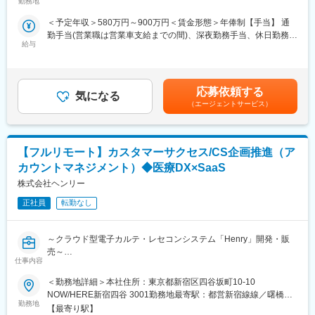
■企業の特徴／魅力：
勤務地
含む）
業先へ直行直帰のスタイルです。
当社は、業界内での圧倒的知名度を誇り、医療機器メーカーとし
＜予定年収＞580万円～900万円＜賃金形態＞年俸制【手当】 通
て最前線で業界をリードしています。当社は1949年の設立以来、
■休暇
勤手当(営業職は営業車支給までの間)、深夜勤務手当、休日勤務手
医療技術の革新を続け、電池式体外型ペースメーカの開発やリー
有休取得に関して、積極取得を掲げています。
給与
当＜賃金内訳＞年額（基本給）：5,000,000円～8,000,000円＜月
ドレスペースメーカ、手術支援ロボットなどを提供しています。
長期休暇にも寛容であり、今年のGWは、30日・１日も休業日と
額＞416,666円～666,666円（12分割）＜昇給有無＞有＜残業手当
育児費用補助制度など、働きやすい環境を整えています。市場シ
し、長期休暇を会社として設定されておりました。
＞無＜給与補足＞※記載年収はあくまで目安■営業職35歳、入社8
ェアの高い製品を扱い、社会貢献性の高い仕事に携わりたい方に
年目の場合固定年収 600万円 インセンティブ 400万円賃金は
おすすめです。
応募依頼する
■組織体制：
気になる
あくまでも目安の金額であり、選考を通じて上下する可能性があ
（エージェントサービス）
脊椎領域は全国を3名でカバーしています。
ります。月給(月額)は固定手当を含めた表記です。
■評価制度：
社員の努力と成果を正当に評価するインセンティブ制度が充実し
■同社の特色：
ています。
１、民間のシンクタンクの調査では、整形外科向けセラミックス
【フルリモート】カスタマーサクセス/CS企画推進（ア
100%達成の場合は3桁の支給が見込めます。
人工骨販売金額では国内シェアトップクラス。
カウントマネジメント）◆医療DX×SaaS
２、入社と同時に有給休暇を比例付与。社員の産休育休取得率お
■業務概要：
株式会社ヘンリー
よび復職率は契約社員を含め100％。
医療機器の営業職として、医師や販売代理店と連携し、最適な治
３、従業員からのアイデアや提案を賞賛。主体性のある方はやり
療方法の提案を行います。新製品の特徴や効果を説明し、データ
正社員
転勤なし
がいを感じられます。
分析を駆使して戦略的にアプローチします。また、手術に立ち会
４、社内は社長、副社長問わず「さん」付けで呼び合う風通しの
い、技術的なサポートも担当し、患者様の健康に貢献します。
良い風土があり、これまでの新卒社員の定着率は9割超と勤務しや
～クラウド型電子カルテ・レセコンシステム「Henry」開発・販
すい風土が整っています。
売～
■職務詳細：
５、開発・製造～販売まで全て自社にて一気通貫で行っていま
仕事内容
・医師への新製品提案／レクチャー
す。
【募集背景】
・販売代理店との協力／教育
＜勤務地詳細＞本社住所：東京都新宿区四谷坂町10-10
「Henry」はリリースから3年が経ち、新規契約が着実に積み上が
・手術立ち会い／技術サポート
NOW/HERE新宿四谷 3001勤務地最寄駅：都営新宿線線／曙橋駅
変更の範囲：会社の定める業務
るなかで、導入を終えた顧客群が急速に拡大しています。次のフ
・データ分析に基づく戦略的アプローチ
勤務地
受動喫煙対策：敷地内全面禁煙変更の範囲：会社の定める事業所
【最寄り駅】