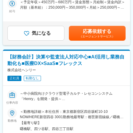
＜予定年収＞450万円～680万円＜賃金形態＞月給制＜賃金内訳＞
作業だけではなく、お客様である医療機関の方々と的確なコミュ
月額（基本給）：250,000円～350,000円＜月給＞250,000円～
ニケーション、迅速・誠実な対応を行うことで、信頼関係を構築
給与
350,000円＜昇給有無＞有＜残業手当＞有＜給与補足＞※経験・能
していきます。技術者としての知識・能力のみならず、コミュニ
力等を考慮の上、当社規定により決定します。■給与改定：年1回
ケーション能力も大切なお仕事です。
■賞与：年2回（7月、12月）賃金はあくまでも目安の金額であ
※変更の範囲：会社の定める業務
り、選考を通じて上下する可能性があります。月給(月額)は固定手
応募依頼する
気になる
当を含めた表記です。
■具体的な業務：
（エージェントサービス）
◇据付（搬入・組立・調整・取扱い説明）
◇保守（保守契約・点検契約）
◇整備（保守に含まない部品等の交換）
【財務会計】決算や監査法人対応中心■AI活用し業務自
◇修理（故障オンコールを受け訪問し復旧）
動化も■医療DX×SaaS■フレックス
■取扱う医療機器
株式会社ヘンリー
MRI装置、CT装置、X線撮影装置、超音波診断装置、骨密度測定
装置等
正社員
転勤なし
■主なお客様
～中小病院向けクラウド型電子カルテ・レセコンシステム
病院、クリニック等の医療機関
「Henry」を開発・提供～
仕事内容
■業務の魅力：
■業務内容
お客様が満足する製品・サービス・ソリューションを提供するこ
＜勤務地詳細＞本社住所：東京都新宿区四谷坂町10-10
財務会計領域の中核メンバーとして、決算業務や監査法人対応を
とで、医療業界の課題を解決し人々の健康や豊かな生活に貢献す
NOW/HERE新宿四谷 3001勤務地最寄駅：都営新宿線線／曙橋駅
中心に、経理・会計業務全般を担当いただきます。
ることができます。
勤務地
受動喫煙対策：敷地内全面禁煙変更の範囲：会社の定める事業所
【最寄り駅】
（リモートワーク含む）
曙橋駅、四ツ谷駅、四谷三丁目駅
また、CFOや経営陣と連携しながら、会計プロセスの整備や内部
■教育制度：