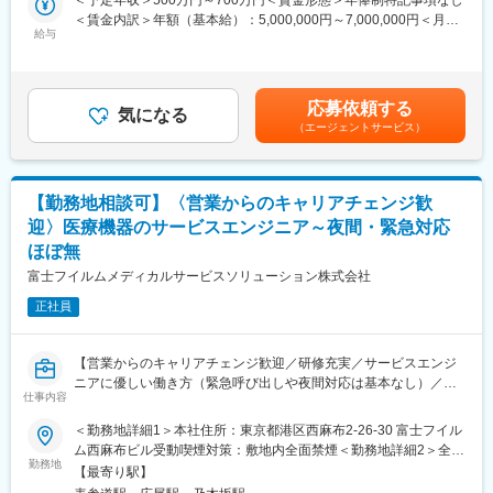
＜予定年収＞500万円～700万円＜賃金形態＞年俸制特記事項なし
Cardiac Ablation Solutions（CAS：循環器領域）事業にて新製品
型業務の効率化だけでなく、より付加価値の高い業務へ注力でき
＜賃金内訳＞年額（基本給）：5,000,000円～7,000,000円＜月額
の導入を行っており、保守・メンテナンス等を担うService &
る環境があります
給与
＞416,666円～583,333円（12分割）＜昇給有無＞有＜残業手当＞
Repair部でも増員を行っています。
・監査法人レビュー対応の立ち上げや内部統制整備など、事業成
有＜給与補足＞※記載年収はあくまで目安賃金はあくまでも目安の
長に伴う管理体制高度化の中核を担うことができます
金額であり、選考を通じて上下する可能性があります。月給(月額)
■業務内容
・CFOと密接に連携しながら、経営判断を支える財務会計機能の
は固定手当を含めた表記です。
新しい医療機器の導入とそのサポート業務を担当するポジション
応募依頼する
構築を推進できます
気になる
です。病院や医療施設で新しい医療機器を導入し、スムーズに運
（エージェントサービス）
・財務会計実務に加え、業務プロセス設計やガバナンス強化な
用されるようにサポートして頂きます。顧客とのコミュニケーシ
ど、組織づくりにも携わることができます
ョンや技術的なサポートを通じて、医療現場での問題解決に寄与
・少人数組織ならではの裁量のもと、自ら仕組みを作りながら事
する重要な役割を担います。
業成長を支える経験を積むことができます
【勤務地相談可】〈営業からのキャリアチェンジ歓
■業務詳細
迎〉医療機器のサービスエンジニア～夜間・緊急対応
変更の範囲：会社の定める業務
・新製品導入プロセス構築: 新しい医療機器を導入するための計
ほぼ無
画、実行
富士フイルムメディカルサービスソリューション株式会社
・保守点検／故障修復: 機器が安定して動作するように定期的な点
検、修理
正社員
・症例立会: 手術や治療の際に立ち会い、機器の使用サポート
・顧客対応: 顧客からの問い合わせや要望に対応
・データ分析: 機器の使用データを分析し、運用の改善提案
【営業からのキャリアチェンジ歓迎／研修充実／サービスエンジ
・他製品サポート: 他の医療機器の設置や保守、修理
ニアに優しい働き方（緊急呼び出しや夜間対応は基本なし）／医
仕事内容
療IT領域の大手企業である富士フイルムグループ／福利厚生充実
■やりがい
／企業都合の転勤ほぼ無】
＜勤務地詳細1＞本社住所：東京都港区西麻布2-26-30 富士フイル
最先端の医療技術を導入することで、患者さんの治療をサポート
■職務内容：
ム西麻布ビル受動喫煙対策：敷地内全面禁煙＜勤務地詳細2＞全国
する重要な役割を担います。ご自身の努力が直接、医療の質を向
同グループの医療機器の設置や、既にご導入頂いているクリニッ
勤務地
営業所住所：東京都 初任地希望を出した上で、内定時に決定しま
【最寄り駅】
上させ、患者さんの命を救うことにつながります。新製品導入に
クへの保守サポートを担当するサービスエンジニア職になりま
す。受動喫煙対策：屋内全面禁煙変更の範囲：会社の定める事業