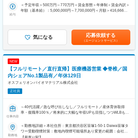
★セラミックス人工骨の国内シェアNo.1企業！
＜予定年収＞500万円～770万円＜賃金形態＞年俸制＜賃金内訳＞
年額（基本給）：5,000,000円～7,700,000円＜月額＞416,666円
■業務概要
給与
～641,666円（12分割）＜昇給有無＞有＜残業手当＞無＜給与補
整形外科向けの人工骨等を研究開発・製造する当社にて、膝・足
足＞※その方の経験・能力に応じて決定します。■残業手当：無
の関節に関連する人工骨並びに金属インプラント品の営業活動、
（事業場外みなし労働制適用）■インセンティブ（予定年収に含ま
マーケティング業務のサポートをお任せいたします。
ず）：年2回。半期ごとに予算の達成に応じて支給。（0～100万
応募依頼する
気になる
円/半期）賃金はあくまでも目安の金額であり、選考を通じて上下
（エージェントサービス）
■業務詳細
する可能性があります。月給(月額)は固定手当を含めた表記です。
単なる製品営業ではなく新しい手術方法などを医師に紹介するな
ど、医療現場に入り込んだ提案が可能です。手術の立ち合いは、
基本1日1件で、手術時間は長くても3時間程度のものがほとんど
NEW
です。
【フルリモート／直行直帰】医療機器営業 ◆脊椎／国
医師から製品の開発提案を頂いた場合は、自社の開発部門と連
携・ディスカッションをするケースもあります。
内シェアNo.1製品有／年休129日
オスフェリオンバイオマテリアル株式会社
・手術立ち合い・器械出しサポート
正社員
・医師への製品説明・手技提案
・医局説明会の企画運営とプレゼン
・顧客フォローと販売・契約業務
～40代活躍／急な呼び出しなし／フルリモート／産休育休取得
・開発部門との改良・臨床導入連携
率・復職率100％／将来的に大幅な年収UPも目指しつつWLBも担
※営業担当には営業車が各自1台割り当てられ、原則は自宅から営
仕事内容
保できる環境～
業先へ直行直帰のスタイルです。
＜勤務地詳細＞本社住所：東京都渋谷区笹塚1-50-1 Daiwa笹塚タ
★フルリモートで自宅から顧客先へ直行直帰の営業スタイル、全
■休暇
ワー受動喫煙対策：敷地内喫煙可能場所あり変更の範囲：会社の
国どこでも勤務可能！
勤務地
有休取得に関して、積極取得を掲げています。
定める事業所（リモートワーク含む）
【最寄り駅】