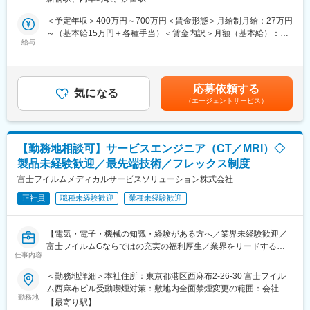
長期型の“体験イベント” にて、家庭用医療機器の PR・体験サポー
題を解決するための様々なデバイスを取り扱っています。
ト・販売 を行う仕事です。
＜予定年収＞400万円～700万円＜賃金形態＞月給制月給：27万円
毎日来場されるお客様の健康をサポートしながら、チームで売場
■研修について
～（基本給15万円＋各種手当）＜賃金内訳＞月額（基本給）：
をつくる“イベント営業”。
座学とOJTを織り交ぜた研修制度を用意しております。約1ヶ月間
給与
150,000円固定残業手当/月：70,300円（固定残業時間45時間0分/
で医療や製品の知識を習得し、2ヶ月目以降はOJT形式で徐々に実
月）超過した時間外労働の残業手当は追加支給＜月給＞220,300
【具体的な業務内容】
務に取り組んでいきます。
円（一律手当を含む）＜昇給有無＞有＜残業手当＞有＜給与補足
・イベント会場のブース設営（機材配置・ディスプレイなど）
＞※経験・年齢・能力などを考慮の上決定※年3回、売上の14～
応募依頼する
・健康に関する簡単なヒアリング（肩こり、睡眠、姿勢など）
■働き方に関して
気になる
20％をインセンティブとして支給※現社員は入社後平均1年で店舗
（エージェントサービス）
・家庭用医療機器の体験サポート（安全確認／使用方法案内）
基本的に直行直帰スタイルですので、柔軟な働き方が可能です。
責任者（店長）へ昇進し月給30万円以上＋歩合給、年収1000万円
・継続して通ってくださるお客様のフォロー
また、人工関節領域は基本的に予定手術のため、緊急の呼び出し
以上のイメージです。※社員の年収例：入社2年目930万円／入社3
・店長が行う健康トークイベントのサポート
等は滅多に発生しません。
年目1420万円賃金はあくまでも目安の金額であり、選考を通じて
・購入希望者へのご案内・成約後フォロー
上下する可能性があります。月給(月額)は固定手当を含めた表記で
【勤務地相談可】サービスエンジニア（CT／MRI）◇
※1日の来場者は平均450名
■キャリアパス
す。
製品未経験歓迎／最先端技術／フレックス制度
※売込型ではなく「悩みを聞いて寄り添う」スタイルです
部内でのキャリアパス以外にも、マーケティングやトレーニング
富士フイルムメディカルサービスソリューション株式会社
部隊、バックオフィスなどといった様々な職種へチャレンジでき
【取り扱う製品】
る社内公募制度がございます。また、女性活躍も推進しており、
正社員
職種未経験歓迎
業種未経験歓迎
コスモヘルス社製の家庭用医療機器「プレセンス」
出産・育休を経て復帰し活躍している社員もいます。
（特許取得／市場トップシェア／安全性や信頼性が認められた確
かな商品）
【電気・電子・機械の知識・経験がある方へ／業界未経験歓迎／
※50～60代のお客様に人気
富士フイルムGならではの充実の福利厚生／業界をリードするメ
※「あなたがいたから買った」と言われることが多い仕事です
仕事内容
ディカル事業の安定基盤】
＜勤務地詳細＞本社住所：東京都港区西麻布2-26-30 富士フイル
【働き方】
■業務内容：
ム西麻布ビル受動喫煙対策：敷地内全面禁煙変更の範囲：会社の
全国出張（4～5ヶ月同じ会場）※3週間以上の長期休暇を年2回取
サービスエンジニアとして、医療機器の据付・保守・修理等を行
勤務地
定める事業所
得可能です！
【最寄り駅】
います。