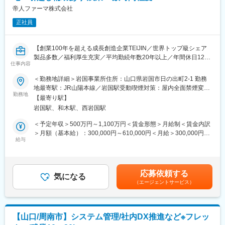
す。
帝人ファーマ株式会社
正社員
■組織構成
10名（課長：50代前半、課員：50代1名、40代2名、30代4名、
20代1名、再雇用1名）
【創業100年を超える成長創造企業TEIJIN／世界トップ級シェア
若手～ベテラン社員まで幅広く活躍中！電気担当者は内3名！
製品多数／福利厚生充実／平均勤続年数20年以上／年間休日120
国内工場は山口県内のみのため、出張はほとんどございません。
仕事内容
日以上】
＜勤務地詳細＞岩国事業所住所：山口県岩国市日の出町2-1 勤務
■働き方
■業務内容：
地最寄駅：JR山陽本線／岩国駅受動喫煙対策：屋内全面禁煙変更
年間休日120日、残業10-20h/月とライフワークバランスを取りや
●市場で発生した医療機器の品質不良/故障の根本原因調査、トレ
勤務地
の範囲：会社の定める事業所
すい環境です。フレックスを導入しているため、月内の繁忙にあ
【最寄り駅】
ンド分析による設計・製造・サプライヤ等への改良提言
わせて勤務時間を調整することができます。
岩国駅、和木駅、西岩国駅
・市場不良・顧客クレームの初期評価
工場内のシャットダウンメンテナンス期間（4月下旬～6月上旬）
受領情報の整備、重大度分類（重大不具合・安全性影響の有
＜予定年収＞500万円～1,100万円＜賃金形態＞月給制＜賃金内訳
の影響で、5月GWに休日出勤をしていただく可能性があります。
無）、使用条件の確認
＞月額（基本給）：300,000円～610,000円＜月給＞300,000円～
5Why、Fault Tree Analysis、FMEA 等を活用した分析
給与
610,000円＜昇給有無＞有＜残業手当＞有＜給与補足＞※給与詳細
■当社の魅力
・是正・予防措置（CAPA）の立案
は、経験・能力などを考慮し、当社規程に基づいて決定します。
◇安定性
不良解析データ、試験結果、フィールドデータの分析
賃金はあくまでも目安の金額であり、選考を通じて上下する可能
創業60年を超える老舗企業であり、積水化学工業の母体を持つ、
設計変更、工程変更、サプライヤ是正等の立案
性があります。月給(月額)は固定手当を含めた表記です。
強固な事業基盤が強みです
応募依頼する
●国内外の製造業者の製品品質の監査による確認
気になる
◇成長性
（エージェントサービス）
ISO 13485 QMSに基づく手順・記録・変更管理、製造工程の監査
住宅業界、自動車業界を中心として多数の業界から引き合いをい
業務
ただいております。
◇働き方
■組織について
年間休日120日、フレックスや時間年休制度等、ワークライフバ
【山口/周南市】システム管理/社内DX推進など※フレッ
医療保証業務は東京本社と岩国事業所に組織がございます。今回
ランスを整えながら働くことが可能です。また、業務との兼ね合