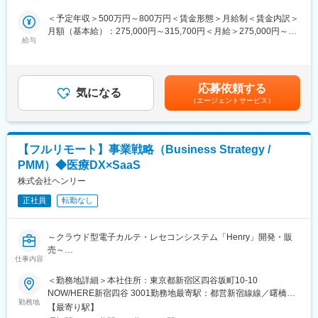
◎医療×ITというドメインの専門知識を半年で立ち上げるチャレン
内視鏡機器及び関連するシステムの専任セールスを担当していた
ジングな環境
＜予定年収＞500万円～800万円＜賃金形態＞月給制＜賃金内訳＞
だきます。
◎経営アジェンダの最前線で、部門横断の意思決定に関わる
月額（基本給）：275,000円～315,700円＜月給＞275,000円～
主な担当製品：CAD EYE（国内で初めて上市したAI搭載の内視鏡
給与
315,700円＜昇給有無＞有＜残業手当＞有＜給与補足＞年収例：
支援システム）
■28歳/520万円(入社3年・経験6年、手当含)：月給32万円■30
https://www.fujifilm.com/jp/ja/healthcare/endoscopy/diagnostic-
■必須条件（詳細）
歳/650万円(入社6年・経験10年、手当含)：月給33万円■35歳/750
support/cadeye
◇事業会社でのプロジェクト推進・マネジメント経験
万円(入社8年・経験11年、手当含)：月給37万円賃金はあくまでも
クリニックを中心にシェア拡大をしており、今後も広げていくた
応募依頼する
・社内外の多様なステークホルダーを巻き込みながら、顧客の業
気になる
目安の金額であり、選考を通じて上下する可能性があります。月
めの増員採用です。
（エージェントサービス）
務設計・運用構築・組織変革等のプロジェクトを推進した経験
給(月額)は固定手当を含めた表記です。
・例：PMO、業務改革、BPR、オペレーション構築、パートナー
■業務詳細：
戦略立案・実行支援
・医療施設へのヒアリング、マーケティング活動
◇コンサルティングファームでのプロジェクト推進・マネジメン
【フルリモート】事業戦略（Business Strategy /
・医用内視鏡及びその周辺機器、消耗品の販売
ト経験
・医用ネットワークシステムの販売、営業活動
PMM）◆医療DX×SaaS
・0→1のテーマを社外パートナーや複数部門を巻き込んで構造化
・導入後の定期サポート
株式会社ヘンリー
しながら方針策定～設計～実行までを一気通貫で推進した経験
・例：新規事業・新規サービス、新拠点・新組織立ち上げ、新規
■製品の魅力：
正社員
転勤なし
のパートナーアライアンス・チャネル構築
・医療の最先端技術に携われる
最先端のAI技術を搭載しており、自信をもって営業活動に取り組
～クラウド型電子カルテ・レセコンシステム「Henry」開発・販
むことが可能です。また、製品開発やアップデートは国内のドク
売～
ターのニーズを汲み上げて行っているのも特徴です。
仕事内容
・他製品も組み合わせたソリューション提案ができる
【ミッション】
内視鏡以外にも、PACS・超音波など様々なラインナップを展開し
＜勤務地詳細＞本社住所：東京都新宿区四谷坂町10-10
Henryのトップライン最大化に対してオーナーシップを持ち、戦
ておりますので、ドクターに対して幅広いアプローチが可能で
NOW/HERE新宿四谷 3001勤務地最寄駅：都営新宿線線／曙橋駅
略立案から現場の武器づくり、仮説検証までを一気通貫で推進す
す。
勤務地
受動喫煙対策：敷地内全面禁煙変更の範囲：会社の定める事業所
【最寄り駅】
ること。