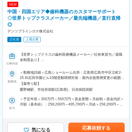
NEW
【環境】
中国・四国エリア◆歯科機器のカスタマーサポート
・環境保全活動に関する企画、立案、推進。社内廃棄物、CO2や
エネルギー関係の管理など
◇世界トップクラスメーカー／最先端機器／直行直帰
・危険物、高圧ガス関係の申請。各役所への申請資料作成、提
◎
出、折衝。
デンツプライシロナ株式会社
■部署人数：
正社員
上場企業
5名（課長50代1名、課員40代1名30代1名、パート・アルバイト2
名）
【世界トップクラスの歯科医療機器メーカー／社有車貸与／退職
■ご入社後の流れ：
金制度あり】
仕事内容
教育担当者によるOJTを受けていただきながら、まずは知見を深
めていただきます。
■業務内容
＜勤務地詳細＞広島ショールーム住所：広島県広島市中区立町2-
徐々に幅広い業務をお任せして、ご活躍いただければと思いま
主に中国・四国エリアのお客様に対し、当社で展開しているセレ
25 IG石田学園ビル10階受動喫煙対策：屋内全面禁煙変更の範囲：
す。
ック製品の活用方法に関するアドバイスや使用方法のトレーニン
勤務地
会社の定める事業所（リモートワーク含む）
【最寄り駅】
グなどを通して、お客様をサポートするポジションとなります。
鷹野橋駅、市役所前駅(広島県)、日赤病院前駅
■働き方：
※広島営業所を拠点として中国・四国エリアのお客様を担当いただ
年間休日120日、残業5-10h/月とライフワークバランスを取りやす
きます。
＜予定年収＞350万円～550万円＜賃金形態＞月給制＜賃金内訳＞
い環境です。
月額（基本給）：258,200円～405,700円＜月給＞258,200円～
弊社フレックスタイム制度は、コアタイム無し月内の繁忙にあわ
＜具体的に＞
給与
405,700円＜昇給有無＞有＜残業手当＞有＜給与補足＞※給与は経
せて勤務時間を調整することができます。
・顧客を対象とした当社製品であるセレックの購入前および導入
験・能力に応じ選考の過程を通じて決定します。ご経験やスキ
また、業務との兼ね合いによりますが、月5日まで好きなタイミン
後の研修・使用方法トレーニングをサポート
ル、前職での給与などに応じて、実際の提示金額が上下する可能
グで在宅勤務が可能です。
・セレックの設置についてサポート
性があります。賃金はあくまでも目安の金額であり、選考を通じ
応募依頼する
・展示会/セミナーの実施
気になる
て上下する可能性があります。月給(月額)は固定手当を含めた表記